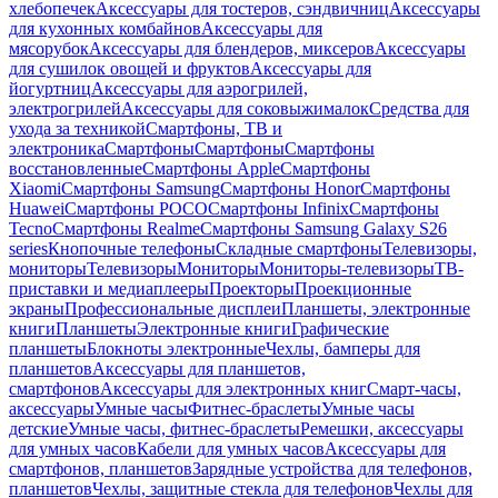
хлебопечек
Аксессуары для тостеров, сэндвичниц
Аксессуары
для кухонных комбайнов
Аксессуары для
мясорубок
Аксессуары для блендеров, миксеров
Аксессуары
для сушилок овощей и фруктов
Аксессуары для
йогуртниц
Аксессуары для аэрогрилей,
электрогрилей
Аксессуары для соковыжималок
Средства для
ухода за техникой
Смартфоны, ТВ и
электроника
Смартфоны
Смартфоны
Смартфоны
восстановленные
Смартфоны Apple
Смартфоны
Xiaomi
Смартфоны Samsung
Смартфоны Honor
Смартфоны
Huawei
Смартфоны POCO
Смартфоны Infinix
Смартфоны
Tecno
Смартфоны Realme
Смартфоны Samsung Galaxy S26
series
Кнопочные телефоны
Складные смартфоны
Телевизоры,
мониторы
Телевизоры
Мониторы
Мониторы-телевизоры
ТВ-
приставки и медиаплееры
Проекторы
Проекционные
экраны
Профессиональные дисплеи
Планшеты, электронные
книги
Планшеты
Электронные книги
Графические
планшеты
Блокноты электронные
Чехлы, бамперы для
планшетов
Аксессуары для планшетов,
смартфонов
Аксессуары для электронных книг
Смарт-часы,
аксессуары
Умные часы
Фитнес-браслеты
Умные часы
детские
Умные часы, фитнес-браслеты
Ремешки, аксессуары
для умных часов
Кабели для умных часов
Аксессуары для
смартфонов, планшетов
Зарядные устройства для телефонов,
планшетов
Чехлы, защитные стекла для телефонов
Чехлы для