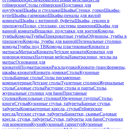
геймерские
Столы геймерские
Подставки для
ноутбуков
Шкафы и стеллажи
Шкафы
Стенки, горки
Шкафы-
купе
Шкафы-гармошки
Шкафы-пеналы для жилой
комнаты
Шкафы с витриной, буфеты
Шкафы, секции в
прихожую
Полки, стеллажи, системы хранения
Шкафы для
ванной комнаты
Вешалки, подставки для зонтов
Комоды,
тумбы
Комоды
Тумбы
Прикроватные тумбы
Обувницы, тумбы в
прихожую
Комоды, тумбы для ванной
Пеленальные столики,
комоды
Тумбы под ТВ
Комоды пластиковые
Кровати и
матрасы
Матрасы
Кровати
Детские кровати
Кроватки для
новорожденных
Надувная мебель
Наматрасники, чехлы на
матрас
Основания для
кроватей
Подматрасники
Раскладушки
Кровати-трансформеры,
шкафы-кровати
Кровати-домики
Столы
Кухонные
столы
Барные столы
Столы письменные,
компьютерные
Детские столы
Туалетные столики
Журнальные
столы
Садовые столы
Растущие столы и парты
Столы,
журнальные столики для бани
Приставные
столики
Консольные столики
Обеденные группы
Столы-
книги
Стулья
Кухонные стулья, табуреты
Барные стулья,
табуреты
Компьютерные кресла, стулья
Геймерские
кресла
Детские стулья, табуреты
Банкетки, скамьи
Садовые
кресла, стулья, табуреты
Стулья, табуреты для бани
Стульчики
для кормления
Кухня
Кухонный гарнитур
Кухонные