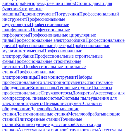
вибраторы
Бензорезы, резчики швов
Стойки, дрели для
бурения
Затирочные
машины
Гидроинструмент
Погрузчики
Профессиональный
инструмент
Профессиональные
шуруповерты
Профессиональные
шлифмашины
Профессиональные
перфораторы
Профессиональные циркулярные
пилы
Профессиональные электролобзики
Профессиональные
дрели
Профессиональные фрезеры
Профессиональные
мультиинструменты
Профессиональные
электрорубанки
Профессиональные строительные
фены
Профессиональные строительные
пистолеты
Профессиональные точильные
станки
Профессиональные
электроножницы
Пневмоинструмент
Наборы
профессионального электроинструмента
Строительное
оборудование
Компрессоры
Тепловые пушки
Пылесосы
профессиональные
Стружкоотсосы
Домкраты
Аксессуары для
компрессоров, пневмосистем
Системы пылеудаления для
электроинструмента
Пневмоинструмент
Станки и
оборудование
Деревообрабатывающие
станки
Ленточнопильные станки
Металлообрабатывающие
станки
Плиткорезные станки
Точильные
станки
Комплектующие для станков
Оснастка для
станков
Аксессуары для станков
Стружкоотсосы
Аксессуары