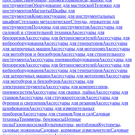
инструментов
Оборудование для мастерской
Тележки для
инструментов
Магниты
Шкафы для
инструментов
Комплектующие для инструментальных
шкафов
Стеллажи металлические
Стенды, держатели для
инструментов
Поддоны для инструментов
Аксессуары для
силовой и строительной техники
Аксессуары для
бензорезов
Аксессуары для бетоносмесителей
Аксессуары для
виброоборудования
Аксессуары для генераторов
Аксессуары
для затирочных машин
Аксессуары для мотопомп
Аксессуары
для мотобуров и бензобуров
Аксессуары для строительного
инструмента
Аксессуары пневмооборудования
Аксессуары для
бензорезов
Аксессуары для бетоносмесителей
Аксессуары для
виброоборудования
Аксессуары для генераторов
Аксессуары
для затирочных машин
Аксессуары для мотопомп
Аксессуары
для мотобуров и бензобуров
Аксессуары для
электроинструмента
Аксессуары для компрессоров,
пневмосистем
Аксессуары для сварки, пайки
Аксессуары для
станков
Аксессуары для стружкоотсосов
Аксессуары для
бурения и сверления
Аксессуары для резания
Аксессуары для
шлифования
Аксессуары для измерительных
приборов
Аксессуары для станков
Дом и сад
Садовая
техника
Триммеры, бензокосы
Цепные
пилы
Газонокосилки
Культиваторы, мотоблоки
Кусторезы,
садовые ножницы
Садовые, кормовые измельчители
Садовые