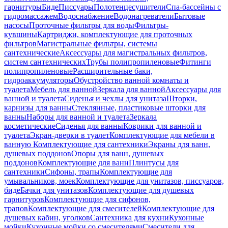
гарнитуры
Биде
Писсуары
Полотенцесушители
Спа-бассейны с
гидромассажем
Водоснабжение
Водонагреватели
Бытовые
насосы
Проточные фильтры для воды
Фильтры-
кувшины
Картриджи, комплектующие для проточных
фильтров
Магистральные фильтры, системы
сантехнические
Аксессуары для магистральных фильтров,
систем сантехнических
Трубы полипропиленовые
Фитинги
полипропиленовые
Расширительные баки,
гидроаккумуляторы
Обустройство ванной комнаты и
туалета
Мебель для ванной
Зеркала для ванной
Аксессуары для
ванной и туалета
Сиденья и чехлы для унитаза
Шторки,
карнизы для ванны
Стеклянные, пластиковые шторки для
ванны
Наборы для ванной и туалета
Зеркала
косметические
Сиденья для ванны
Коврики для ванной и
туалета
Экран-дверки в туалет
Комплектующие для мебели в
ванную
Комплектующие для сантехники
Экраны для ванн,
душевых поддонов
Опоры для ванн, душевых
поддонов
Комплектующие для ванн
Плинтусы для
сантехники
Сифоны, трапы
Комплектующие для
умывальников, моек
Комплектующие для унитазов, писсуаров,
биде
Бачки для унитазов
Комплектующие для душевых
гарнитуров
Комплектующие для сифонов,
трапов
Комплектующие для смесителей
Комплектующие для
душевых кабин, уголков
Сантехника для кухни
Кухонные
мойки
Кухонные мойки со смесителями
Смесители для