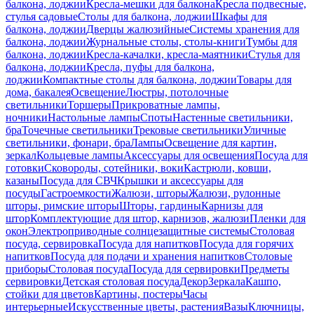
балкона, лоджии
Кресла-мешки для балкона
Кресла подвесные,
стулья садовые
Столы для балкона, лоджии
Шкафы для
балкона, лоджии
Дверцы жалюзийные
Системы хранения для
балкона, лоджии
Журнальные столы, столы-книги
Тумбы для
балкона, лоджии
Кресла-качалки, кресла-маятники
Стулья для
балкона, лоджии
Кресла, пуфы для балкона,
лоджии
Компактные столы для балкона, лоджии
Товары для
дома, бакалея
Освещение
Люстры, потолочные
светильники
Торшеры
Прикроватные лампы,
ночники
Настольные лампы
Споты
Настенные светильники,
бра
Точечные светильники
Трековые светильники
Уличные
светильники, фонари, бра
Лампы
Освещение для картин,
зеркал
Кольцевые лампы
Аксессуары для освещения
Посуда для
готовки
Сковороды, сотейники, воки
Кастрюли, ковши,
казаны
Посуда для СВЧ
Крышки и аксессуары для
посуды
Гастроемкости
Жалюзи, шторы
Жалюзи, рулонные
шторы, римские шторы
Шторы, гардины
Карнизы для
штор
Комплектующие для штор, карнизов, жалюзи
Пленки для
окон
Электроприводные солнцезащитные системы
Столовая
посуда, сервировка
Посуда для напитков
Посуда для горячих
напитков
Посуда для подачи и хранения напитков
Столовые
приборы
Столовая посуда
Посуда для сервировки
Предметы
сервировки
Детская столовая посуда
Декор
Зеркала
Кашпо,
стойки для цветов
Картины, постеры
Часы
интерьерные
Искусственные цветы, растения
Вазы
Ключницы,