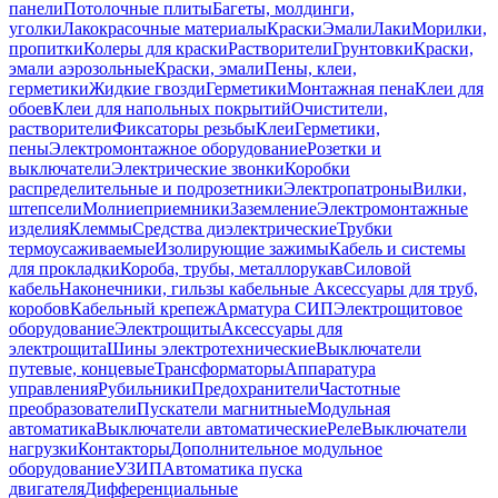
панели
Потолочные плиты
Багеты, молдинги,
уголки
Лакокрасочные материалы
Краски
Эмали
Лаки
Морилки,
пропитки
Колеры для краски
Растворители
Грунтовки
Краски,
эмали аэрозольные
Краски, эмали
Пены, клеи,
герметики
Жидкие гвозди
Герметики
Монтажная пена
Клеи для
обоев
Клеи для напольных покрытий
Очистители,
растворители
Фиксаторы резьбы
Клеи
Герметики,
пены
Электромонтажное оборудование
Розетки и
выключатели
Электрические звонки
Коробки
распределительные и подрозетники
Электропатроны
Вилки,
штепсели
Молниеприемники
Заземление
Электромонтажные
изделия
Клеммы
Средства диэлектрические
Трубки
термоусаживаемые
Изолирующие зажимы
Кабель и системы
для прокладки
Короба, трубы, металлорукав
Силовой
кабель
Наконечники, гильзы кабельные
Аксессуары для труб,
коробов
Кабельный крепеж
Арматура СИП
Электрощитовое
оборудование
Электрощиты
Аксессуары для
электрощита
Шины электротехнические
Выключатели
путевые, концевые
Трансформаторы
Аппаратура
управления
Рубильники
Предохранители
Частотные
преобразователи
Пускатели магнитные
Модульная
автоматика
Выключатели автоматические
Реле
Выключатели
нагрузки
Контакторы
Дополнительное модульное
оборудование
УЗИП
Автоматика пуска
двигателя
Дифференциальные