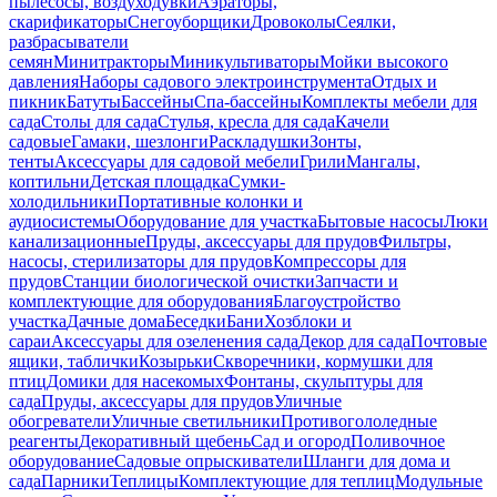
пылесосы, воздуходувки
Аэраторы,
скарификаторы
Снегоуборщики
Дровоколы
Сеялки,
разбрасыватели
семян
Минитракторы
Миникультиваторы
Мойки высокого
давления
Наборы садового электроинструмента
Отдых и
пикник
Батуты
Бассейны
Спа-бассейны
Комплекты мебели для
сада
Столы для сада
Стулья, кресла для сада
Качели
садовые
Гамаки, шезлонги
Раскладушки
Зонты,
тенты
Аксессуары для садовой мебели
Грили
Мангалы,
коптильни
Детская площадка
Сумки-
холодильники
Портативные колонки и
аудиосистемы
Оборудование для участка
Бытовые насосы
Люки
канализационные
Пруды, аксессуары для прудов
Фильтры,
насосы, стерилизаторы для прудов
Компрессоры для
прудов
Станции биологической очистки
Запчасти и
комплектующие для оборудования
Благоустройство
участка
Дачные дома
Беседки
Бани
Хозблоки и
сараи
Аксессуары для озеленения сада
Декор для сада
Почтовые
ящики, таблички
Козырьки
Скворечники, кормушки для
птиц
Домики для насекомых
Фонтаны, скульптуры для
сада
Пруды, аксессуары для прудов
Уличные
обогреватели
Уличные светильники
Противогололедные
реагенты
Декоративный щебень
Сад и огород
Поливочное
оборудование
Садовые опрыскиватели
Шланги для дома и
сада
Парники
Теплицы
Комплектующие для теплиц
Модульные