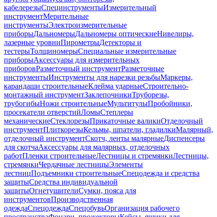
кабелерезы
Специнструменты
Измерительный
инструмент
Мерительные
инструменты
Электроизмерительные
приборы
Дальномеры
Дальномеры оптические
Нивелиры,
лазерные уровни
Пирометры
Детекторы и
тестеры
Толщиномеры
Специальные измерительные
приборы
Аксессуары для измерительных
приборов
Разметочный инструмент
Разметочные
инструменты
Инструменты для нарезки резьбы
Маркеры,
карандаши строительные
Клейма ударные
Строительно-
монтажный инструмент
Заклепочники
Труборезы,
трубогибы
Ножи строительные
Мультитулы
Пробойники,
просекатели отверстий
Ломы
Степлеры
механические
Стеклорезы
Прикаточные валики
Отделочный
инструмент
Плиткорезы
Кельмы, шпатели, гладилки
Малярный,
отделочный инструмент
Скотч, ленты малярные
Диспенсеры
для скотча
Аксессуары для малярных, отделочных
работ
Пленки строительные
Лестницы и стремянки
Лестницы,
стремянки
Чердачные лестницы
Элементы
лестниц
Подъемники строительные
Спецодежда и средства
защиты
Средства индивидуальной
защиты
Огнетушители
Сумки, пояса для
инструментов
Производственная
одежда
Спецодежда
Спецобувь
Организация рабочего
пространства
Фонари, прожекторы
Кейсы, ящики для