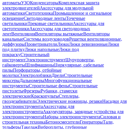
автоматы
УЗО
Конденсаторы
Комплексная защита
электродвигателей
Аксессуары для модульной
автоматики
Светотехника
Промышленное и сигнальное
освещение
Светодиодные ленты
Точечные
светильники
Трековые светильники
Аксессуары для
светотехники
Аксессуары для светодиодных
лент
Вентиляция
Вентиляторы вытяжные
Вентиляторы
канальные
Системы воздуховодов
Решетки вентиляционные,
диффузоры
Проветриватели
Люки
Люки ревизионные
Люки
под плитку
Люки напольные
Люки под
покраску
Строительный
инструмент
Электроинструмент
Шуруповерты,
гайковерты
Шлифмашины
Циркулярные, сабельные
пилы
Перфораторы, отбойные
молотки
Электролобзики
Дрели
Строительные
миксеры
Дальномеры
Многофункциональные
инструменты
Строительные фены
Строительные
пистолеты
Фрезеры
Рубанки, стамески
электрические
Краскопульты
Степлеры,
гвоздезабиватели
Электрические ножницы, резаки
Насадки для
электроинструмента
Аксессуары для
электроинструмента
Аккумуляторы, зарядные устройства для
электроинструмента
Наборы электроинструмента
Силовая и
строительная техника
Бетоносмесители
Генераторы
Тали,
тельферы
Такелаж
Виброплиты, глубинные