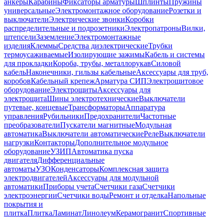
анкеры
Карабины
Фиксаторы арматуры
Шплинты
Пружины
универсальные
Электромонтажное оборудование
Розетки и
выключатели
Электрические звонки
Коробки
распределительные и подрозетники
Электропатроны
Вилки,
штепсели
Заземление
Электромонтажные
изделия
Клеммы
Средства диэлектрические
Трубки
термоусаживаемые
Изолирующие зажимы
Кабель и системы
для прокладки
Короба, трубы, металлорукав
Силовой
кабель
Наконечники, гильзы кабельные
Аксессуары для труб,
коробов
Кабельный крепеж
Арматура СИП
Электрощитовое
оборудование
Электрощиты
Аксессуары для
электрощита
Шины электротехнические
Выключатели
путевые, концевые
Трансформаторы
Аппаратура
управления
Рубильники
Предохранители
Частотные
преобразователи
Пускатели магнитные
Модульная
автоматика
Выключатели автоматические
Реле
Выключатели
нагрузки
Контакторы
Дополнительное модульное
оборудование
УЗИП
Автоматика пуска
двигателя
Дифференциальные
автоматы
УЗО
Конденсаторы
Комплексная защита
электродвигателей
Аксессуары для модульной
автоматики
Приборы учета
Счетчики газа
Счетчики
электроэнергии
Счетчики воды
Ремонт и отделка
Напольные
покрытия и
плитка
Плитка
Ламинат
Линолеум
Керамогранит
Спортивные