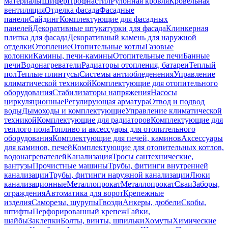
материалы
Шифер
Профнастил
Рулонная кровля
Кровельная
вентиляция
Отделка фасада
Фасадные
панели
Сайдинг
Комплектующие для фасадных
панелей
Декоративные штукатурки для фасада
Клинкерная
плитка для фасада
Декоративный камень для наружной
отделки
Отопление
Отопительные котлы
Газовые
колонки
Камины, печи-камины
Отопительные печи
Банные
печи
Водонагреватели
Радиаторы отопления, батареи
Теплый
пол
Теплые плинтусы
Системы антиобледенения
Управление
климатической техникой
Комплектующие для отопительного
оборудования
Стабилизаторы напряжения
Насосы
циркуляционные
Регулирующая арматура
Отвод и подвод
воды
Дымоходы и комплектующие
Управление климатической
техникой
Комплектующие для радиаторов
Комплектующие для
теплого пола
Топливо и аксессуары для отопительного
оборудования
Комплектующие для печей, каминов
Аксессуары
для каминов, печей
Комплектующие для отопительных котлов,
водонагревателей
Канализация
Тросы сантехнические,
вантузы
Прочистные машины
Трубы, фитинги внутренней
канализации
Трубы, фитинги наружной канализации
Люки
канализационные
Металлопрокат
Металлопрокат
Сваи
Заборы,
ограждения
Автоматика для ворот
Крепежные
изделия
Саморезы, шурупы
Гвозди
Анкеры, дюбели
Скобы,
штифты
Перфорированный крепеж
Гайки,
шайбы
Заклепки
Болты, винты, шпильки
Хомуты
Химические