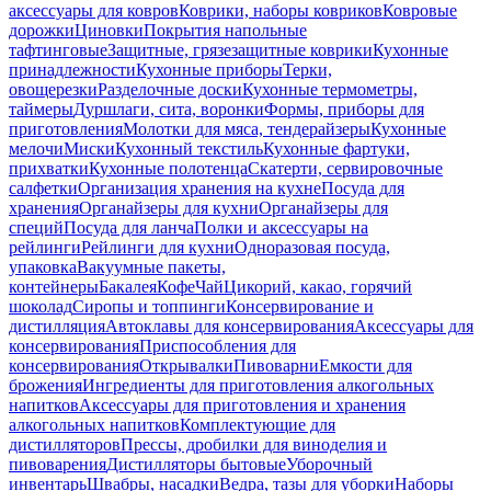
аксессуары для ковров
Коврики, наборы ковриков
Ковровые
дорожки
Циновки
Покрытия напольные
тафтинговые
Защитные, грязезащитные коврики
Кухонные
принадлежности
Кухонные приборы
Терки,
овощерезки
Разделочные доски
Кухонные термометры,
таймеры
Дуршлаги, сита, воронки
Формы, приборы для
приготовления
Молотки для мяса, тендерайзеры
Кухонные
мелочи
Миски
Кухонный текстиль
Кухонные фартуки,
прихватки
Кухонные полотенца
Скатерти, сервировочные
салфетки
Организация хранения на кухне
Посуда для
хранения
Органайзеры для кухни
Органайзеры для
специй
Посуда для ланча
Полки и аксессуары на
рейлинги
Рейлинги для кухни
Одноразовая посуда,
упаковка
Вакуумные пакеты,
контейнеры
Бакалея
Кофе
Чай
Цикорий, какао, горячий
шоколад
Сиропы и топпинги
Консервирование и
дистилляция
Автоклавы для консервирования
Аксессуары для
консервирования
Приспособления для
консервирования
Открывалки
Пивоварни
Емкости для
брожения
Ингредиенты для приготовления алкогольных
напитков
Аксессуары для приготовления и хранения
алкогольных напитков
Комплектующие для
дистилляторов
Прессы, дробилки для виноделия и
пивоварения
Дистилляторы бытовые
Уборочный
инвентарь
Швабры, насадки
Ведра, тазы для уборки
Наборы