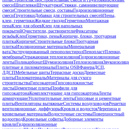
смеси
Шпатлевки
Штукатурки
Стяжки, самонивелирующие
смеси
Строительные смеси, составы
Гидроизоляционные
смеси
Грунтовки
Добавки для строительных смесей
Пены,
клеи, герметики
Жидкие гвозди
Герметики
Монтажная
пена
Клеи для обоев
Клеи для напольных
покрытий
Очистители, растворители
Фиксаторы
резьбы
Клеи
Герметики, пены
Кирпичи, блоки, тротуарная
плитка
Кирпичи
Строительные блоки
Тротуарная
плитка
Изоляционные материалы
Минеральная
вата
Экструдированный пенополистирол
Пенопласт
Пленки,
мембраны
Отражающая теплоизоляция
Гидроизоляционные
ленты
Поликарбонат
Шумоизоляция
Теплоизоляция
Звукоизоляц
плитные и пиломатериалы
Плиты OSB
Фанера
ДСП,
ЛДСП
Мебельные щиты
Террасные доски
Древесные
плиты
Пиломатериалы
Материалы для сухого
строительства
Гипсокартон
Гипсоволокнистые
листы
Цементные плиты
Профили для
гипсокартона
Комплектующие для гипсокартона
Ленты
армирующие
Уплотнительные ленты
Гипсовые и цементные
плиты
Вентиляторы вытяжные
Системы воздуховодов
Решетки
вентиляционные, диффузоры
Кровля и водосток
Черепица и
кровельные материалы
Водосточные системы
Поверхностный
водоотвод
Кровельные софиты
Доборные элементы
кровли
Гидроизоляционные