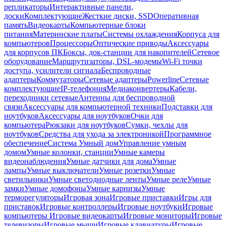
репликаторы
Интерактивные панели,
доски
Комплектующие
Жесткие диски, SSD
Оперативная
память
Видеокарты
Компьютерные блоки
питания
Материнские платы
Системы охлаждения
Корпуса для
компьютеров
Процессоры
Оптические приводы
Аксессуары
для корпусов ПК
Боксы, док-станции для накопителей
Сетевое
оборудование
Маршрутизаторы, DSL-модемы
Wi-Fi точки
доступа, усилители сигнала
Беспроводные
адаптеры
Коммутаторы
Сетевые адаптеры
Powerline
Сетевые
комплектующие
IP-телефония
Медиаконвертеры
Кабели,
переходники сетевые
Антенны для беспроводной
связи
Аксессуары для компьютерной техники
Подставки для
ноутбуков
Аксессуары для ноутбуков
Очки для
компьютера
Рюкзаки для ноутбуков
Сумки, чехлы для
ноутбуков
Средства для ухода за электроникой
Программное
обеспечение
Система Умный дом
Управление умным
домом
Умные колонки, станции
Умные камеры
видеонаблюдения
Умные датчики для дома
Умные
лампы
Умные выключатели
Умные розетки
Умные
светильники
Умные светодиодные ленты
Умные реле
Умные
замки
Умные домофоны
Умные карнизы
Умные
терморегуляторы
Игровая зона
Игровые приставки
Игры для
приставок
Игровые контроллеры
Игровые ноутбуки
Игровые
компьютеры
Игровые видеокарты
Игровые мониторы
Игровые
телевизоры
Игровые мыши
Игровые клавиатуры
Игровые