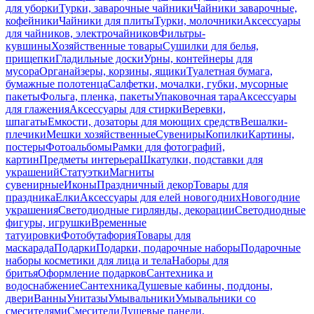
для уборки
Турки, заварочные чайники
Чайники заварочные,
кофейники
Чайники для плиты
Турки, молочники
Аксессуары
для чайников, электрочайников
Фильтры-
кувшины
Хозяйственные товары
Сушилки для белья,
прищепки
Гладильные доски
Урны, контейнеры для
мусора
Органайзеры, корзины, ящики
Туалетная бумага,
бумажные полотенца
Салфетки, мочалки, губки, мусорные
пакеты
Фольга, пленка, пакеты
Упаковочная тара
Аксессуары
для глажения
Аксессуары для стирки
Веревки,
шпагаты
Емкости, дозаторы для моющих средств
Вешалки-
плечики
Мешки хозяйственные
Сувениры
Копилки
Картины,
постеры
Фотоальбомы
Рамки для фотографий,
картин
Предметы интерьера
Шкатулки, подставки для
украшений
Статуэтки
Магниты
сувенирные
Иконы
Праздничный декор
Товары для
праздника
Елки
Аксессуары для елей новогодних
Новогодние
украшения
Светодиодные гирлянды, декорации
Светодиодные
фигуры, игрушки
Временные
татуировки
Фотобутафория
Товары для
маскарада
Подарки
Подарки, подарочные наборы
Подарочные
наборы косметики для лица и тела
Наборы для
бритья
Оформление подарков
Сантехника и
водоснабжение
Сантехника
Душевые кабины, поддоны,
двери
Ванны
Унитазы
Умывальники
Умывальники со
смесителями
Смесители
Душевые панели,