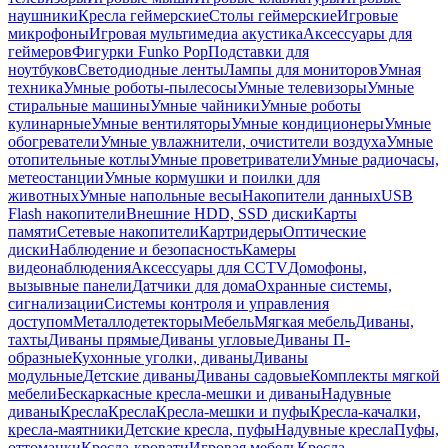
наушники
Кресла геймерские
Столы геймерские
Игровые
микрофоны
Игровая мультимедиа акустика
Аксессуары для
геймеров
Фигурки Funko Pop
Подставки для
ноутбуков
Светодиодные ленты
Лампы для мониторов
Умная
техника
Умные роботы-пылесосы
Умные телевизоры
Умные
стиральные машины
Умные чайники
Умные роботы
кулинарные
Умные вентиляторы
Умные кондиционеры
Умные
обогреватели
Умные увлажнители, очистители воздуха
Умные
отопительные котлы
Умные проветриватели
Умные радиочасы,
метеостанции
Умные кормушки и поилки для
животных
Умные напольные весы
Накопители данных
USB
Flash накопители
Внешние HDD, SSD диски
Карты
памяти
Сетевые накопители
Картридеры
Оптические
диски
Наблюдение и безопасность
Камеры
видеонаблюдения
Аксессуары для CCTV
Домофоны,
вызывные панели
Датчики для дома
Охранные системы,
сигнализации
Системы контроля и управления
доступом
Металлодетекторы
Мебель
Мягкая мебель
Диваны,
тахты
Диваны прямые
Диваны угловые
Диваны П-
образные
Кухонные уголки, диваны
Диваны
модульные
Детские диваны
Диваны садовые
Комплекты мягкой
мебели
Бескаркасные кресла-мешки и диваны
Надувные
диваны
Кресла
Кресла
Кресла-мешки и пуфы
Кресла-качалки,
кресла-маятники
Детские кресла, пуфы
Надувные кресла
Пуфы,
оттоманки
Кресла-кровати
Игровая мебель
Кресла