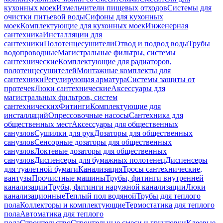
кухонных моек
Измельчители пищевых отходов
Системы для
очистки питьевой воды
Сифоны для кухонных
моек
Комплектующие для кухонных моек
Инженерная
сантехника
Инсталляции для
сантехники
Полотенцесушители
Отвод и подвод воды
Трубы
водопроводные
Магистральные фильтры, системы
сантехнические
Комплектующие для радиаторов,
полотенцесушителей
Монтажные комплекты для
сантехники
Регулирующая арматура
Системы защиты от
протечек
Люки сантехнические
Аксессуары для
магистральных фильтров, систем
сантехнических
Фитинги
Комплектующие для
инсталляций
Опрессовочные насосы
Сантехника для
общественных мест
Аксессуары для общественных
санузлов
Сушилки для рук
Дозаторы для общественных
санузлов
Сенсорные дозаторы для общественных
санузлов
Локтевые дозаторы для общественных
санузлов
Диспенсеры для бумажных полотенец
Диспенсеры
для туалетной бумаги
Канализация
Тросы сантехнические,
вантузы
Прочистные машины
Трубы, фитинги внутренней
канализации
Трубы, фитинги наружной канализации
Люки
канализационные
Теплый пол водяной
Трубы для теплого
пола
Коллекторы и комплектующие
Термостатика для теплого
пола
Автоматика для теплого
пола
Строительство
Строительные смеси и грунтовки
Клеевые