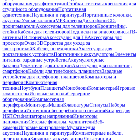
оборудования для фотостудии
Стойки, системы крепления для
студийного оборудования
Портативная
аудиотехника
Наушники и гарнитуры
Портативные колонки,
акустика
Умные колонки
MP3-плееры
Диктофоны
CD-
проигрыватели
Аксессуары для телевизоров
Кронштейны,
стойки
Кабели для телевизоров
Подписки на видеосервисы
ТВ-
антенны
ТВ-тюнеры
Аксессуары для ТВ
Аксессуары для
проектора
Очки 3D
Средства для ухода за
электроникой
Кабели, переходники
Аксессуары для
портативных устройств
Портативные аккумуляторы
Элементы
питания, зарядные устройства
Аккумуляторные
батареи
Держатели, док-станции
Аксессуары для планшетов,
смартфонов
Кабели для телефонов, планшетов
Зарядные
устройства для телефонов, планшетов
Компьютеры и
периферия
Компьютерная
техника
Ноутбуки
Планшеты
Моноблоки
Компьютеры
Игровые
компьютеры
Игровые консоли
Серверное
оборудование
Компьютерная
периферия
Мониторы
Мыши
Клавиатуры
Стилусы
Наборы
периферии
Источники бесперебойного питания
Батареи для
ИБП
Стабилизаторы напряжения
Инверторы
напряжения
Сетевые фильтры, удлинители
Веб-
камеры
Игровые контроллеры
Мультимедиа
акустика
Наушники и гарнитуры
Компьютерные кабели,
переходники
Зарядные, аккумуляторы
Док-станции,