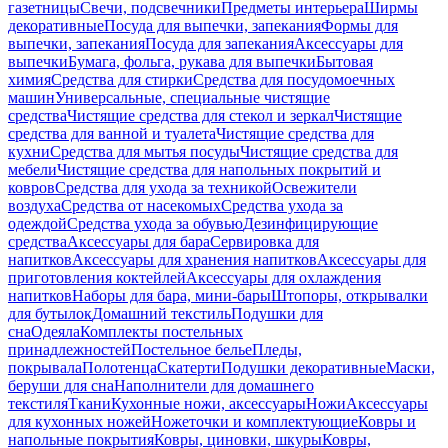
газетницы
Свечи, подсвечники
Предметы интерьера
Ширмы
декоративные
Посуда для выпечки, запекания
Формы для
выпечки, запекания
Посуда для запекания
Аксессуары для
выпечки
Бумага, фольга, рукава для выпечки
Бытовая
химия
Средства для стирки
Средства для посудомоечных
машин
Универсальные, специальные чистящие
средства
Чистящие средства для стекол и зеркал
Чистящие
средства для ванной и туалета
Чистящие средства для
кухни
Средства для мытья посуды
Чистящие средства для
мебели
Чистящие средства для напольных покрытий и
ковров
Средства для ухода за техникой
Освежители
воздуха
Средства от насекомых
Средства ухода за
одеждой
Средства ухода за обувью
Дезинфицирующие
средства
Аксессуары для бара
Сервировка для
напитков
Аксессуары для хранения напитков
Аксессуары для
приготовления коктейлей
Аксессуары для охлаждения
напитков
Наборы для бара, мини-бары
Штопоры, открывалки
для бутылок
Домашний текстиль
Подушки для
сна
Одеяла
Комплекты постельных
принадлежностей
Постельное белье
Пледы,
покрывала
Полотенца
Скатерти
Подушки декоративные
Маски,
беруши для сна
Наполнители для домашнего
текстиля
Ткани
Кухонные ножи, аксессуары
Ножи
Аксессуары
для кухонных ножей
Ножеточки и комплектующие
Ковры и
напольные покрытия
Ковры, циновки, шкуры
Ковры,