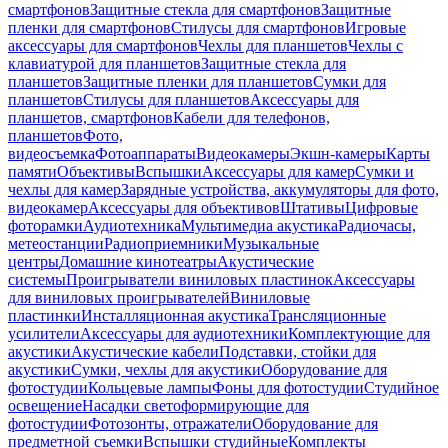
смартфонов
Защитные стекла для смартфонов
Защитные
пленки для смартфонов
Стилусы для смартфонов
Игровые
аксессуары для смартфонов
Чехлы для планшетов
Чехлы с
клавиатурой для планшетов
Защитные стекла для
планшетов
Защитные пленки для планшетов
Сумки для
планшетов
Стилусы для планшетов
Аксессуары для
планшетов, смартфонов
Кабели для телефонов,
планшетов
Фото,
видеосъемка
Фотоаппараты
Видеокамеры
Экшн-камеры
Карты
памяти
Объективы
Вспышки
Аксессуары для камер
Сумки и
чехлы для камер
Зарядные устройства, аккумуляторы для фото,
видеокамер
Аксессуары для объективов
Штативы
Цифровые
фоторамки
Аудиотехника
Мультимедиа акустика
Радиочасы,
метеостанции
Радиоприемники
Музыкальные
центры
Домашние кинотеатры
Акустические
системы
Проигрыватели виниловых пластинок
Аксессуары
для виниловых проигрывателей
Виниловые
пластинки
Инсталляционная акустика
Трансляционные
усилители
Аксессуары для аудиотехники
Комплектующие для
акустики
Акустические кабели
Подставки, стойки для
акустики
Сумки, чехлы для акустики
Оборудование для
фотостудии
Кольцевые лампы
Фоны для фотостудии
Студийное
освещение
Насадки светоформирующие для
фотостудии
Фотозонты, отражатели
Оборудование для
предметной съемки
Вспышки студийные
Комплекты