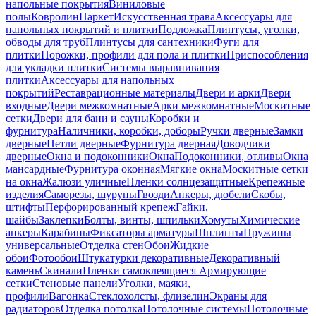
напольные покрытия
Виниловые
полы
Ковролин
Паркет
Искусственная трава
Аксессуары для
напольных покрытий и плитки
Подложка
Плинтусы, уголки,
обводы для труб
Плинтусы для сантехники
Фуги для
плитки
Порожки, профили для пола и плитки
Приспособления
для укладки плитки
Системы выравнивания
плитки
Аксессуары для напольных
покрытий
Реставрационные материалы
Двери и арки
Двери
входные
Двери межкомнатные
Арки межкомнатные
Москитные
сетки
Двери для бани и сауны
Коробки и
фурнитура
Наличники, коробки, доборы
Ручки дверные
Замки
дверные
Петли дверные
Фурнитура дверная
Доводчики
дверные
Окна и подоконники
Окна
Подоконники, отливы
Окна
мансардные
Фурнитура оконная
Мягкие окна
Москитные сетки
на окна
Жалюзи уличные
Пленки солнцезащитные
Крепежные
изделия
Саморезы, шурупы
Гвозди
Анкеры, дюбели
Скобы,
штифты
Перфорированный крепеж
Гайки,
шайбы
Заклепки
Болты, винты, шпильки
Хомуты
Химические
анкеры
Карабины
Фиксаторы арматуры
Шплинты
Пружины
универсальные
Отделка стен
Обои
Жидкие
обои
Фотообои
Штукатурки декоративные
Декоративный
камень
Скинали
Пленки самоклеящиеся
Армирующие
сетки
Стеновые панели
Уголки, маяки,
профили
Вагонка
Стеклохолсты, флизелин
Экраны для
радиаторов
Отделка потолка
Потолочные системы
Потолочные