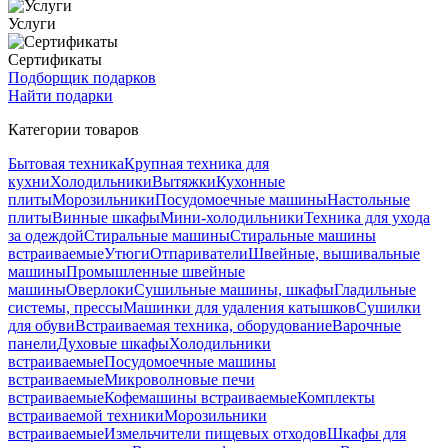
Услуги
Сертификаты
Подборщик подарков
Найти подарки
Категории товаров
Бытовая техника
Крупная техника для
кухни
Холодильники
Вытяжки
Кухонные
плиты
Морозильники
Посудомоечные машины
Настольные
плиты
Винные шкафы
Мини-холодильники
Техника для ухода
за одеждой
Стиральные машины
Стиральные машины
встраиваемые
Утюги
Отпариватели
Швейные, вышивальные
машины
Промышленные швейные
машины
Оверлоки
Сушильные машины, шкафы
Гладильные
системы, прессы
Машинки для удаления катышков
Сушилки
для обуви
Встраиваемая техника, оборудование
Варочные
панели
Духовые шкафы
Холодильники
встраиваемые
Посудомоечные машины
встраиваемые
Микроволновые печи
встраиваемые
Кофемашины встраиваемые
Комплекты
встраиваемой техники
Морозильники
встраиваемые
Измельчители пищевых отходов
Шкафы для