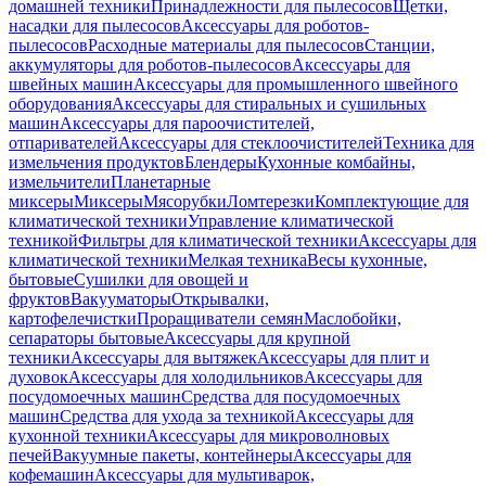
домашней техники
Принадлежности для пылесосов
Щетки,
насадки для пылесосов
Аксессуары для роботов-
пылесосов
Расходные материалы для пылесосов
Станции,
аккумуляторы для роботов-пылесосов
Аксессуары для
швейных машин
Аксессуары для промышленного швейного
оборудования
Аксессуары для стиральных и сушильных
машин
Аксессуары для пароочистителей,
отпаривателей
Аксессуары для стеклоочистителей
Техника для
измельчения продуктов
Блендеры
Кухонные комбайны,
измельчители
Планетарные
миксеры
Миксеры
Мясорубки
Ломтерезки
Комплектующие для
климатической техники
Управление климатической
техникой
Фильтры для климатической техники
Аксессуары для
климатической техники
Мелкая техника
Весы кухонные,
бытовые
Сушилки для овощей и
фруктов
Вакууматоры
Открывалки,
картофелечистки
Проращиватели семян
Маслобойки,
сепараторы бытовые
Аксессуары для крупной
техники
Аксессуары для вытяжек
Аксессуары для плит и
духовок
Аксессуары для холодильников
Аксессуары для
посудомоечных машин
Средства для посудомоечных
машин
Средства для ухода за техникой
Аксессуары для
кухонной техники
Аксессуары для микроволновых
печей
Вакуумные пакеты, контейнеры
Аксессуары для
кофемашин
Аксессуары для мультиварок,