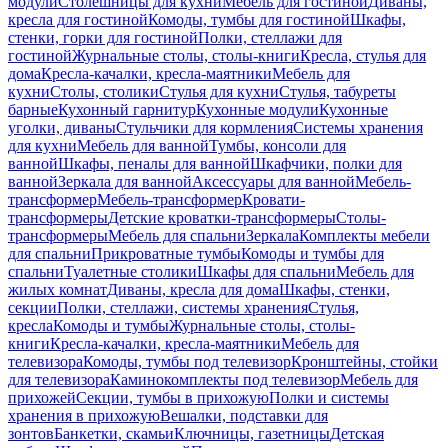
модули
Столешницы для кухни
Мебель для гостиной
Диваны,
кресла для гостиной
Комоды, тумбы для гостиной
Шкафы,
стенки, горки для гостиной
Полки, стеллажи для
гостиной
Журнальные столы, столы-книги
Кресла, стулья для
дома
Кресла-качалки, кресла-маятники
Мебель для
кухни
Столы, столики
Стулья для кухни
Стулья, табуреты
барные
Кухонный гарнитур
Кухонные модули
Кухонные
уголки, диваны
Стульчики для кормления
Системы хранения
для кухни
Мебель для ванной
Тумбы, консоли для
ванной
Шкафы, пеналы для ванной
Шкафчики, полки для
ванной
Зеркала для ванной
Аксессуары для ванной
Мебель-
трансформер
Мебель-трансформер
Кровати-
трансформеры
Детские кроватки-трансформеры
Столы-
трансформеры
Мебель для спальни
Зеркала
Комплекты мебели
для спальни
Прикроватные тумбы
Комоды и тумбы для
спальни
Туалетные столики
Шкафы для спальни
Мебель для
жилых комнат
Диваны, кресла для дома
Шкафы, стенки,
секции
Полки, стеллажи, системы хранения
Стулья,
кресла
Комоды и тумбы
Журнальные столы, столы-
книги
Кресла-качалки, кресла-маятники
Мебель для
телевизора
Комоды, тумбы под телевизор
Кронштейны, стойки
для телевизора
Каминокомплекты под телевизор
Мебель для
прихожей
Секции, тумбы в прихожую
Полки и системы
хранения в прихожую
Вешалки, подставки для
зонтов
Банкетки, скамьи
Ключницы, газетницы
Детская