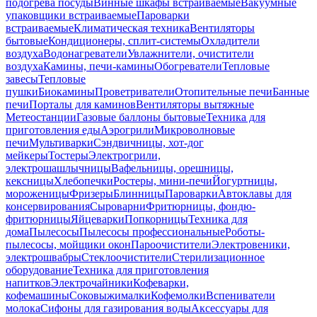
подогрева посуды
Винные шкафы встраиваемые
Вакуумные
упаковщики встраиваемые
Пароварки
встраиваемые
Климатическая техника
Вентиляторы
бытовые
Кондиционеры, сплит-системы
Охладители
воздуха
Водонагреватели
Увлажнители, очистители
воздуха
Камины, печи-камины
Обогреватели
Тепловые
завесы
Тепловые
пушки
Биокамины
Проветриватели
Отопительные печи
Банные
печи
Порталы для каминов
Вентиляторы вытяжные
Метеостанции
Газовые баллоны бытовые
Техника для
приготовления еды
Аэрогрили
Микроволновые
печи
Мультиварки
Сэндвичницы, хот-дог
мейкеры
Тостеры
Электрогрили,
электрошашлычницы
Вафельницы, орешницы,
кексницы
Хлебопечки
Ростеры, мини-печи
Йогуртницы,
мороженицы
Фризеры
Блинницы
Пароварки
Автоклавы для
консервирования
Сыроварни
Фритюрницы, фондю-
фритюрницы
Яйцеварки
Попкорницы
Техника для
дома
Пылесосы
Пылесосы профессиональные
Роботы-
пылесосы, мойщики окон
Пароочистители
Электровеники,
электрошвабры
Стеклоочистители
Стерилизационное
оборудование
Техника для приготовления
напитков
Электрочайники
Кофеварки,
кофемашины
Соковыжималки
Кофемолки
Вспениватели
молока
Сифоны для газирования воды
Аксессуары для