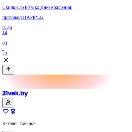
Скидки до 80% ко Дню Рождения!
промокод HAPPY22
01
дн
14
:
03
:
22
Каталог товаров