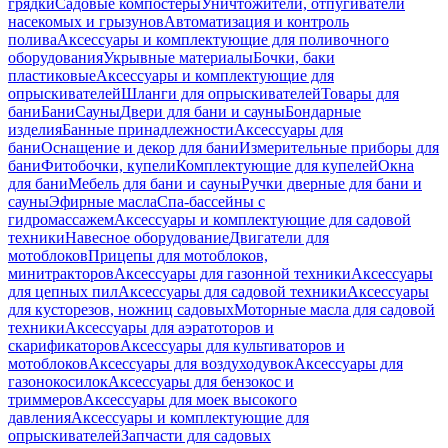
грядки
Садовые компостеры
Уничтожители, отпугиватели
насекомых и грызунов
Автоматизация и контроль
полива
Аксессуары и комплектующие для поливочного
оборудования
Укрывные материалы
Бочки, баки
пластиковые
Аксессуары и комплектующие для
опрыскивателей
Шланги для опрыскивателей
Товары для
бани
Бани
Сауны
Двери для бани и сауны
Бондарные
изделия
Банные принадлежности
Аксессуары для
бани
Оснащение и декор для бани
Измерительные приборы для
бани
Фитобочки, купели
Комплектующие для купелей
Окна
для бани
Мебель для бани и сауны
Ручки дверные для бани и
сауны
Эфирные масла
Спа-бассейны с
гидромассажем
Аксессуары и комплектующие для садовой
техники
Навесное оборудование
Двигатели для
мотоблоков
Прицепы для мотоблоков,
минитракторов
Аксессуары для газонной техники
Аксессуары
для цепных пил
Аксессуары для садовой техники
Аксессуары
для кусторезов, ножниц садовых
Моторные масла для садовой
техники
Аксессуары для аэратоторов и
скарификаторов
Аксессуары для культиваторов и
мотоблоков
Аксессуары для воздуходувок
Аксессуары для
газонокосилок
Аксессуары для бензокос и
триммеров
Аксессуары для моек высокого
давления
Аксессуары и комплектующие для
опрыскивателей
Запчасти для садовых