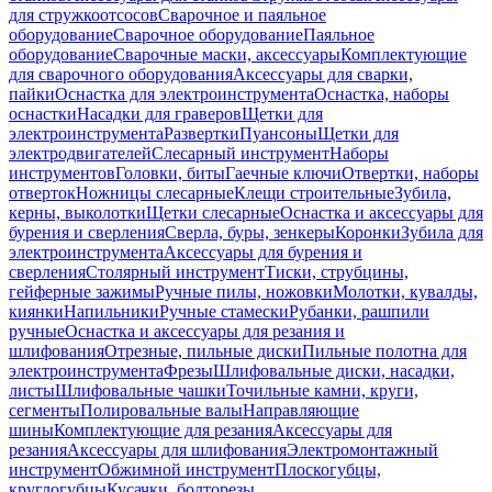
для стружкоотсосов
Сварочное и паяльное
оборудование
Сварочное оборудование
Паяльное
оборудование
Сварочные маски, аксессуары
Комплектующие
для сварочного оборудования
Аксессуары для сварки,
пайки
Оснастка для электроинструмента
Оснастка, наборы
оснастки
Насадки для граверов
Щетки для
электроинструмента
Развертки
Пуансоны
Щетки для
электродвигателей
Слесарный инструмент
Наборы
инструментов
Головки, биты
Гаечные ключи
Отвертки, наборы
отверток
Ножницы слесарные
Клещи строительные
Зубила,
керны, выколотки
Щетки слесарные
Оснастка и аксессуары для
бурения и сверления
Сверла, буры, зенкеры
Коронки
Зубила для
электроинструмента
Аксессуары для бурения и
сверления
Столярный инструмент
Тиски, струбцины,
гейферные зажимы
Ручные пилы, ножовки
Молотки, кувалды,
киянки
Напильники
Ручные стамески
Рубанки, рашпили
ручные
Оснастка и аксессуары для резания и
шлифования
Отрезные, пильные диски
Пильные полотна для
электроинструмента
Фрезы
Шлифовальные диски, насадки,
листы
Шлифовальные чашки
Точильные камни, круги,
сегменты
Полировальные валы
Направляющие
шины
Комплектующие для резания
Аксессуары для
резания
Аксессуары для шлифования
Электромонтажный
инструмент
Обжимной инструмент
Плоскогубцы,
круглогубцы
Кусачки, болторезы,