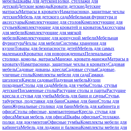
мебель
Шкафы для детской
Полки, стеллажи для
детской
Детские комоды
Кровати детские
Детские
матрасы
Матрасы в кроватку
Наматрасники, защитные чехлы
детские
Мебель для детского сада
Мебельная фурнитура и
аксессуары
Комплектующие для столов
Комплектующие для
стульев
Комплектующие для кроватей и кроваток
Аксессуары
для мебели
Комплектующие для мягкой
мебели
Комплектующие для корпусной мебели
Мебельная
фурнитура
Чехлы для мебели
Системы хранения для
кухни
Товары для безопасности детей
Мебель для самых
маленьких
Кроватки для новорожденных
Пеленальные
столики, комоды, матрасы
Манежи, кровати-манежи
Матрасы в
кроватку
Наматрасники, защитные чехлы в кроватку
Садовая
мебель
Садовые диваны, кресла
Садовые стулья
Садовые,
уличные столы
Комплекты мебели для сада
Гамаки,
шезлонги
Качели садовые
Надувная мебель
Кухни
походные
Столы для сада
Мебель для учебы
Столы, стулья
детские
Письменные столы
Растущие столы и парты
Растущие
кресла и стулья для учебы
Мебель для бани и сауны
Стулья,
табуретки, подставки для бани
Скамьи для бани
Столы для
бани
Журнальные столики для бани
Мебель для кабинета и
офиса
Столы офисные, компьютерные
Кресла, стулья для
офиса
Мягкая мебель для офиса
Шкафы офисные
Стеллажи,
полки для документов
Офисные тумбы
Комплекты мебели для
кабинета
Мебель для лоджии и балкона
Комплекты мебели для