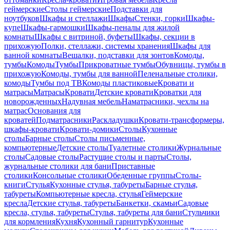
геймерские
Столы геймерские
Подставки для
ноутбуков
Шкафы и стеллажи
Шкафы
Стенки, горки
Шкафы-
купе
Шкафы-гармошки
Шкафы-пеналы для жилой
комнаты
Шкафы с витриной, буфеты
Шкафы, секции в
прихожую
Полки, стеллажи, системы хранения
Шкафы для
ванной комнаты
Вешалки, подставки для зонтов
Комоды,
тумбы
Комоды
Тумбы
Прикроватные тумбы
Обувницы, тумбы в
прихожую
Комоды, тумбы для ванной
Пеленальные столики,
комоды
Тумбы под ТВ
Комоды пластиковые
Кровати и
матрасы
Матрасы
Кровати
Детские кровати
Кроватки для
новорожденных
Надувная мебель
Наматрасники, чехлы на
матрас
Основания для
кроватей
Подматрасники
Раскладушки
Кровати-трансформеры,
шкафы-кровати
Кровати-домики
Столы
Кухонные
столы
Барные столы
Столы письменные,
компьютерные
Детские столы
Туалетные столики
Журнальные
столы
Садовые столы
Растущие столы и парты
Столы,
журнальные столики для бани
Приставные
столики
Консольные столики
Обеденные группы
Столы-
книги
Стулья
Кухонные стулья, табуреты
Барные стулья,
табуреты
Компьютерные кресла, стулья
Геймерские
кресла
Детские стулья, табуреты
Банкетки, скамьи
Садовые
кресла, стулья, табуреты
Стулья, табуреты для бани
Стульчики
для кормления
Кухня
Кухонный гарнитур
Кухонные