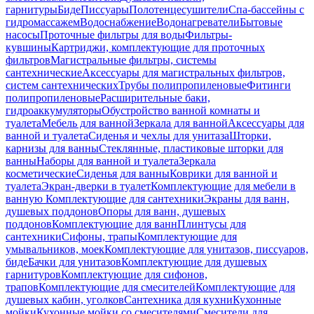
гарнитуры
Биде
Писсуары
Полотенцесушители
Спа-бассейны с
гидромассажем
Водоснабжение
Водонагреватели
Бытовые
насосы
Проточные фильтры для воды
Фильтры-
кувшины
Картриджи, комплектующие для проточных
фильтров
Магистральные фильтры, системы
сантехнические
Аксессуары для магистральных фильтров,
систем сантехнических
Трубы полипропиленовые
Фитинги
полипропиленовые
Расширительные баки,
гидроаккумуляторы
Обустройство ванной комнаты и
туалета
Мебель для ванной
Зеркала для ванной
Аксессуары для
ванной и туалета
Сиденья и чехлы для унитаза
Шторки,
карнизы для ванны
Стеклянные, пластиковые шторки для
ванны
Наборы для ванной и туалета
Зеркала
косметические
Сиденья для ванны
Коврики для ванной и
туалета
Экран-дверки в туалет
Комплектующие для мебели в
ванную
Комплектующие для сантехники
Экраны для ванн,
душевых поддонов
Опоры для ванн, душевых
поддонов
Комплектующие для ванн
Плинтусы для
сантехники
Сифоны, трапы
Комплектующие для
умывальников, моек
Комплектующие для унитазов, писсуаров,
биде
Бачки для унитазов
Комплектующие для душевых
гарнитуров
Комплектующие для сифонов,
трапов
Комплектующие для смесителей
Комплектующие для
душевых кабин, уголков
Сантехника для кухни
Кухонные
мойки
Кухонные мойки со смесителями
Смесители для