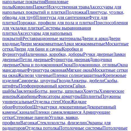
напольные покрытия
Виниловые
полы
Ковролин
Паркет
Искусственная трава
Аксессуары для
напольных покрытий и плитки
Подложка
Плинтусы, уголки,
обводы для труб
Плинтусы для сантехники
Фуги для
плитки
Порожки, профили для пола и плитки
Приспособления
для укладки плитки
Системы выравнивания
плитки
Аксессуары для напольных
покрытий
Реставрационные материалы
Двери и арки
Двери
входные
Двери межкомнатные
Арки межкомнатные
Москитные
сетки
Двери для бани и сауны
Коробки и
фурнитура
Наличники, коробки, доборы
Ручки дверные
Замки
дверные
Петли дверные
Фурнитура дверная
Доводчики
дверные
Окна и подоконники
Окна
Подоконники, отливы
Окна
мансардные
Фурнитура оконная
Мягкие окна
Москитные сетки
на окна
Жалюзи уличные
Пленки солнцезащитные
Крепежные
изделия
Саморезы, шурупы
Гвозди
Анкеры, дюбели
Скобы,
штифты
Перфорированный крепеж
Гайки,
шайбы
Заклепки
Болты, винты, шпильки
Хомуты
Химические
анкеры
Карабины
Фиксаторы арматуры
Шплинты
Пружины
универсальные
Отделка стен
Обои
Жидкие
обои
Фотообои
Штукатурки декоративные
Декоративный
камень
Скинали
Пленки самоклеящиеся
Армирующие
сетки
Стеновые панели
Уголки, маяки,
профили
Вагонка
Стеклохолсты, флизелин
Экраны для
радиаторов
Отделка потолка
Потолочные системы
Потолочные