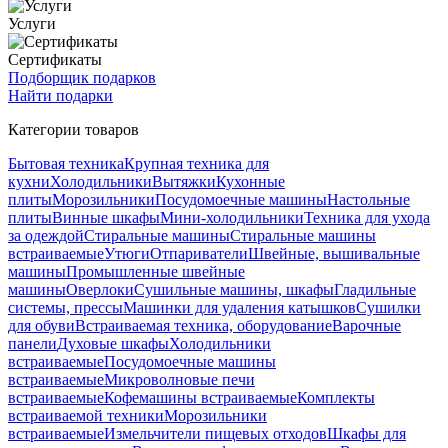
Услуги
Сертификаты
Подборщик подарков
Найти подарки
Категории товаров
Бытовая техника
Крупная техника для
кухни
Холодильники
Вытяжки
Кухонные
плиты
Морозильники
Посудомоечные машины
Настольные
плиты
Винные шкафы
Мини-холодильники
Техника для ухода
за одеждой
Стиральные машины
Стиральные машины
встраиваемые
Утюги
Отпариватели
Швейные, вышивальные
машины
Промышленные швейные
машины
Оверлоки
Сушильные машины, шкафы
Гладильные
системы, прессы
Машинки для удаления катышков
Сушилки
для обуви
Встраиваемая техника, оборудование
Варочные
панели
Духовые шкафы
Холодильники
встраиваемые
Посудомоечные машины
встраиваемые
Микроволновые печи
встраиваемые
Кофемашины встраиваемые
Комплекты
встраиваемой техники
Морозильники
встраиваемые
Измельчители пищевых отходов
Шкафы для