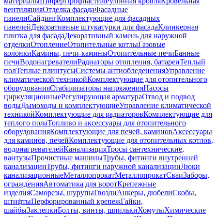
материалы
Шифер
Профнастил
Рулонная кровля
Кровельная
вентиляция
Отделка фасада
Фасадные
панели
Сайдинг
Комплектующие для фасадных
панелей
Декоративные штукатурки для фасада
Клинкерная
плитка для фасада
Декоративный камень для наружной
отделки
Отопление
Отопительные котлы
Газовые
колонки
Камины, печи-камины
Отопительные печи
Банные
печи
Водонагреватели
Радиаторы отопления, батареи
Теплый
пол
Теплые плинтусы
Системы антиобледенения
Управление
климатической техникой
Комплектующие для отопительного
оборудования
Стабилизаторы напряжения
Насосы
циркуляционные
Регулирующая арматура
Отвод и подвод
воды
Дымоходы и комплектующие
Управление климатической
техникой
Комплектующие для радиаторов
Комплектующие для
теплого пола
Топливо и аксессуары для отопительного
оборудования
Комплектующие для печей, каминов
Аксессуары
для каминов, печей
Комплектующие для отопительных котлов,
водонагревателей
Канализация
Тросы сантехнические,
вантузы
Прочистные машины
Трубы, фитинги внутренней
канализации
Трубы, фитинги наружной канализации
Люки
канализационные
Металлопрокат
Металлопрокат
Сваи
Заборы,
ограждения
Автоматика для ворот
Крепежные
изделия
Саморезы, шурупы
Гвозди
Анкеры, дюбели
Скобы,
штифты
Перфорированный крепеж
Гайки,
шайбы
Заклепки
Болты, винты, шпильки
Хомуты
Химические