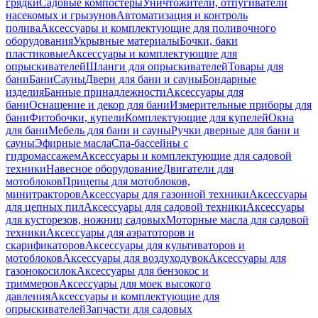
грядки
Садовые компостеры
Уничтожители, отпугиватели
насекомых и грызунов
Автоматизация и контроль
полива
Аксессуары и комплектующие для поливочного
оборудования
Укрывные материалы
Бочки, баки
пластиковые
Аксессуары и комплектующие для
опрыскивателей
Шланги для опрыскивателей
Товары для
бани
Бани
Сауны
Двери для бани и сауны
Бондарные
изделия
Банные принадлежности
Аксессуары для
бани
Оснащение и декор для бани
Измерительные приборы для
бани
Фитобочки, купели
Комплектующие для купелей
Окна
для бани
Мебель для бани и сауны
Ручки дверные для бани и
сауны
Эфирные масла
Спа-бассейны с
гидромассажем
Аксессуары и комплектующие для садовой
техники
Навесное оборудование
Двигатели для
мотоблоков
Прицепы для мотоблоков,
минитракторов
Аксессуары для газонной техники
Аксессуары
для цепных пил
Аксессуары для садовой техники
Аксессуары
для кусторезов, ножниц садовых
Моторные масла для садовой
техники
Аксессуары для аэратоторов и
скарификаторов
Аксессуары для культиваторов и
мотоблоков
Аксессуары для воздуходувок
Аксессуары для
газонокосилок
Аксессуары для бензокос и
триммеров
Аксессуары для моек высокого
давления
Аксессуары и комплектующие для
опрыскивателей
Запчасти для садовых