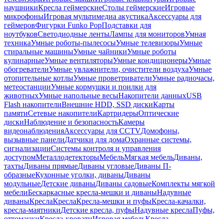
наушники
Кресла геймерские
Столы геймерские
Игровые
микрофоны
Игровая мультимедиа акустика
Аксессуары для
геймеров
Фигурки Funko Pop
Подставки для
ноутбуков
Светодиодные ленты
Лампы для мониторов
Умная
техника
Умные роботы-пылесосы
Умные телевизоры
Умные
стиральные машины
Умные чайники
Умные роботы
кулинарные
Умные вентиляторы
Умные кондиционеры
Умные
обогреватели
Умные увлажнители, очистители воздуха
Умные
отопительные котлы
Умные проветриватели
Умные радиочасы,
метеостанции
Умные кормушки и поилки для
животных
Умные напольные весы
Накопители данных
USB
Flash накопители
Внешние HDD, SSD диски
Карты
памяти
Сетевые накопители
Картридеры
Оптические
диски
Наблюдение и безопасность
Камеры
видеонаблюдения
Аксессуары для CCTV
Домофоны,
вызывные панели
Датчики для дома
Охранные системы,
сигнализации
Системы контроля и управления
доступом
Металлодетекторы
Мебель
Мягкая мебель
Диваны,
тахты
Диваны прямые
Диваны угловые
Диваны П-
образные
Кухонные уголки, диваны
Диваны
модульные
Детские диваны
Диваны садовые
Комплекты мягкой
мебели
Бескаркасные кресла-мешки и диваны
Надувные
диваны
Кресла
Кресла
Кресла-мешки и пуфы
Кресла-качалки,
кресла-маятники
Детские кресла, пуфы
Надувные кресла
Пуфы,
оттоманки
Кресла-кровати
Игровая мебель
Кресла