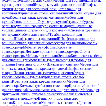
модули
Столешницы для кухни
Мебель для гостиной
Диваны,
кресла для гостиной
Комоды, тумбы для гостиной
Шкафы,
стенки, горки для гостиной
Полки, стеллажи для
гостиной
Журнальные столы, столы-книги
Кресла, стулья для
дома
Кресла-качалки, кресла-маятники
Мебель для
кухни
Столы, столики
Стулья для кухни
Стулья, табуреты
барные
Кухонный гарнитур
Кухонные модули
Кухонные
уголки, диваны
Стульчики для кормления
Системы хранения
для кухни
Мебель для ванной
Тумбы, консоли для
ванной
Шкафы, пеналы для ванной
Шкафчики, полки для
ванной
Зеркала для ванной
Аксессуары для ванной
Мебель-
трансформер
Мебель-трансформер
Кровати-
трансформеры
Детские кроватки-трансформеры
Столы-
трансформеры
Мебель для спальни
Зеркала
Комплекты мебели
для спальни
Прикроватные тумбы
Комоды и тумбы для
спальни
Туалетные столики
Шкафы для спальни
Мебель для
жилых комнат
Диваны, кресла для дома
Шкафы, стенки,
секции
Полки, стеллажи, системы хранения
Стулья,
кресла
Комоды и тумбы
Журнальные столы, столы-
книги
Кресла-качалки, кресла-маятники
Мебель для
телевизора
Комоды, тумбы под телевизор
Кронштейны, стойки
для телевизора
Каминокомплекты под телевизор
Мебель для
прихожей
Секции, тумбы в прихожую
Полки и системы
хранения в прихожую
Вешалки, подставки для
зонтов
Банкетки, скамьи
Ключницы, газетницы
Детская