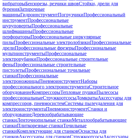
вибраторы
Бензорезы, резчики швов
Стойки, дрели для
бурения
Затирочные
машины
Гидроинструмент
Погрузчики
Профессиональный
инструмент
Профессиональные
шуруповерты
Профессиональные
шлифмашины
Профессиональные
перфораторы
Профессиональные циркулярные
пилы
Профессиональные электролобзики
Профессиональные
дрели
Профессиональные фрезеры
Профессиональные
мультиинструменты
Профессиональные
электрорубанки
Профессиональные строительные
фены
Профессиональные строительные
пистолеты
Профессиональные точильные
станки
Профессиональные
электроножницы
Пневмоинструмент
Наборы
профессионального электроинструмента
Строительное
оборудование
Компрессоры
Тепловые пушки
Пылесосы
профессиональные
Стружкоотсосы
Домкраты
Аксессуары для
компрессоров, пневмосистем
Системы пылеудаления для
электроинструмента
Пневмоинструмент
Станки и
оборудование
Деревообрабатывающие
станки
Ленточнопильные станки
Металлообрабатывающие
станки
Плиткорезные станки
Точильные
станки
Комплектующие для станков
Оснастка для
станков
Аксессуары для станков
Стружкоотсосы
Аксессуары