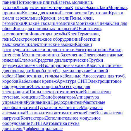
панели
Потолочные плиты
Багеты, молдинги,
уголки
Лакокрасочные материалы
Краски
Эмали
Лаки
Морилки,
пропитки
Колеры для краски
Растворители
Грунтовки
Краски,
эмали аэрозольные
Краски, эмали
Пены, клеи,
герметики
Жидкие гвозди
Герметики
Монтажная пена
Клеи для
обоев
Клеи для напольных покрытий
Очистители,
растворители
Фиксаторы резьбы
Клеи
Герметики,
пены
Электромонтажное оборудование
Розетки и
выключатели
Электрические звонки
Коробки
распределительные и подрозетники
Электропатроны
Вилки,
штепсели
Молниеприемники
Заземление
Электромонтажные
изделия
Клеммы
Средства диэлектрические
Трубки
термоусаживаемые
Изолирующие зажимы
Кабель и системы
для прокладки
Короба, трубы, металлорукав
Силовой
кабель
Наконечники, гильзы кабельные
Аксессуары для труб,
коробов
Кабельный крепеж
Арматура СИП
Электрощитовое
оборудование
Электрощиты
Аксессуары для
электрощита
Шины электротехнические
Выключатели
путевые, концевые
Трансформаторы
Аппаратура
управления
Рубильники
Предохранители
Частотные
преобразователи
Пускатели магнитные
Модульная
автоматика
Выключатели автоматические
Реле
Выключатели
нагрузки
Контакторы
Дополнительное модульное
оборудование
УЗИП
Автоматика пуска
двигателя
Дифференциальные