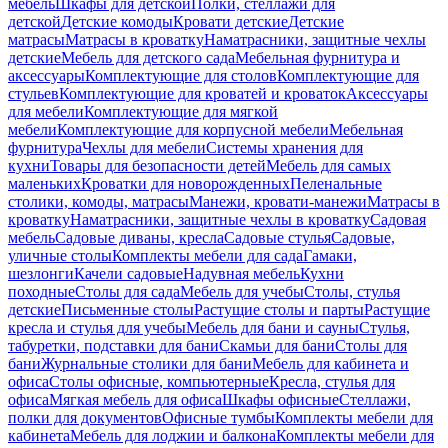
мебель
Шкафы для детской
Полки, стеллажи для
детской
Детские комоды
Кровати детские
Детские
матрасы
Матрасы в кроватку
Наматрасники, защитные чехлы
детские
Мебель для детского сада
Мебельная фурнитура и
аксессуары
Комплектующие для столов
Комплектующие для
стульев
Комплектующие для кроватей и кроваток
Аксессуары
для мебели
Комплектующие для мягкой
мебели
Комплектующие для корпусной мебели
Мебельная
фурнитура
Чехлы для мебели
Системы хранения для
кухни
Товары для безопасности детей
Мебель для самых
маленьких
Кроватки для новорожденных
Пеленальные
столики, комоды, матрасы
Манежи, кровати-манежи
Матрасы в
кроватку
Наматрасники, защитные чехлы в кроватку
Садовая
мебель
Садовые диваны, кресла
Садовые стулья
Садовые,
уличные столы
Комплекты мебели для сада
Гамаки,
шезлонги
Качели садовые
Надувная мебель
Кухни
походные
Столы для сада
Мебель для учебы
Столы, стулья
детские
Письменные столы
Растущие столы и парты
Растущие
кресла и стулья для учебы
Мебель для бани и сауны
Стулья,
табуретки, подставки для бани
Скамьи для бани
Столы для
бани
Журнальные столики для бани
Мебель для кабинета и
офиса
Столы офисные, компьютерные
Кресла, стулья для
офиса
Мягкая мебель для офиса
Шкафы офисные
Стеллажи,
полки для документов
Офисные тумбы
Комплекты мебели для
кабинета
Мебель для лоджии и балкона
Комплекты мебели для