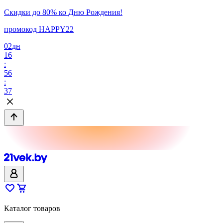
Скидки до 80% ко Дню Рождения!
промокод HAPPY22
02
дн
16
:
56
:
37
Каталог товаров