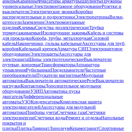
анкеры
Карабины
Фиксаторы арматуры
Шплинты
Пружины
универсальные
Электромонтажное оборудование
Розетки и
выключатели
Электрические звонки
Коробки
распределительные и подрозетники
Электропатроны
Вилки,
штепсели
Заземление
Электромонтажные
изделия
Клеммы
Средства диэлектрические
Трубки
термоусаживаемые
Изолирующие зажимы
Кабель и системы
для прокладки
Короба, трубы, металлорукав
Силовой
кабель
Наконечники, гильзы кабельные
Аксессуары для труб,
коробов
Кабельный крепеж
Арматура СИП
Электрощитовое
оборудование
Электрощиты
Аксессуары для
электрощита
Шины электротехнические
Выключатели
путевые, концевые
Трансформаторы
Аппаратура
управления
Рубильники
Предохранители
Частотные
преобразователи
Пускатели магнитные
Модульная
автоматика
Выключатели автоматические
Реле
Выключатели
нагрузки
Контакторы
Дополнительное модульное
оборудование
УЗИП
Автоматика пуска
двигателя
Дифференциальные
автоматы
УЗО
Конденсаторы
Комплексная защита
электродвигателей
Аксессуары для модульной
автоматики
Приборы учета
Счетчики газа
Счетчики
электроэнергии
Счетчики воды
Ремонт и отделка
Напольные
покрытия и
плитка
Плитка
Ламинат
Линолеум
Керамогранит
Спортивные