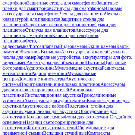
смартфонов
Защитные стекла для смартфонов
Защитные
пленки для смартфонов
Стилусы для смартфонов
Игровые
аксессуары для смартфонов
Чехлы для планшетов
Чехлы с
клавиатурой для планшетов
Защитные стекла для
планшетов
Защитные пленки для планшетов
Сумки для
планшетов
Стилусы для планшетов
Аксессуары для
планшетов, смартфонов
Кабели для телефонов,
планшетов
Фото,
видеосъемка
Фотоаппараты
Видеокамеры
Экшн-камеры
Карты
памяти
Объективы
Вспышки
Аксессуары для камер
Сумки и
чехлы для камер
Зарядные устройства, аккумуляторы для фото,
видеокамер
Аксессуары для объективов
Штативы
Цифровые
фоторамки
Аудиотехника
Мультимедиа акустика
Радиочасы,
метеостанции
Радиоприемники
Музыкальные
центры
Домашние кинотеатры
Акустические
системы
Проигрыватели виниловых пластинок
Аксессуары
для виниловых проигрывателей
Виниловые
пластинки
Инсталляционная акустика
Трансляционные
усилители
Аксессуары для аудиотехники
Комплектующие для
акустики
Акустические кабели
Подставки, стойки для
акустики
Сумки, чехлы для акустики
Оборудование для
фотостудии
Кольцевые лампы
Фоны для фотостудии
Студийное
освещение
Насадки светоформирующие для
фотостудии
Фотозонты, отражатели
Оборудование для
предметной съемки
Вспышки студийные
Комплекты