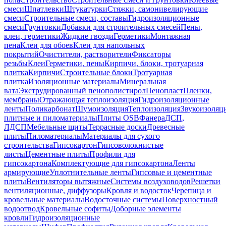
смеси
Шпатлевки
Штукатурки
Стяжки, самонивелирующие
смеси
Строительные смеси, составы
Гидроизоляционные
смеси
Грунтовки
Добавки для строительных смесей
Пены,
клеи, герметики
Жидкие гвозди
Герметики
Монтажная
пена
Клеи для обоев
Клеи для напольных
покрытий
Очистители, растворители
Фиксаторы
резьбы
Клеи
Герметики, пены
Кирпичи, блоки, тротуарная
плитка
Кирпичи
Строительные блоки
Тротуарная
плитка
Изоляционные материалы
Минеральная
вата
Экструдированный пенополистирол
Пенопласт
Пленки,
мембраны
Отражающая теплоизоляция
Гидроизоляционные
ленты
Поликарбонат
Шумоизоляция
Теплоизоляция
Звукоизоляц
плитные и пиломатериалы
Плиты OSB
Фанера
ДСП,
ЛДСП
Мебельные щиты
Террасные доски
Древесные
плиты
Пиломатериалы
Материалы для сухого
строительства
Гипсокартон
Гипсоволокнистые
листы
Цементные плиты
Профили для
гипсокартона
Комплектующие для гипсокартона
Ленты
армирующие
Уплотнительные ленты
Гипсовые и цементные
плиты
Вентиляторы вытяжные
Системы воздуховодов
Решетки
вентиляционные, диффузоры
Кровля и водосток
Черепица и
кровельные материалы
Водосточные системы
Поверхностный
водоотвод
Кровельные софиты
Доборные элементы
кровли
Гидроизоляционные