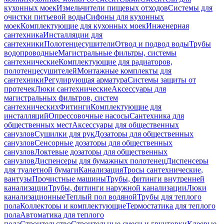
кухонных моек
Измельчители пищевых отходов
Системы для
очистки питьевой воды
Сифоны для кухонных
моек
Комплектующие для кухонных моек
Инженерная
сантехника
Инсталляции для
сантехники
Полотенцесушители
Отвод и подвод воды
Трубы
водопроводные
Магистральные фильтры, системы
сантехнические
Комплектующие для радиаторов,
полотенцесушителей
Монтажные комплекты для
сантехники
Регулирующая арматура
Системы защиты от
протечек
Люки сантехнические
Аксессуары для
магистральных фильтров, систем
сантехнических
Фитинги
Комплектующие для
инсталляций
Опрессовочные насосы
Сантехника для
общественных мест
Аксессуары для общественных
санузлов
Сушилки для рук
Дозаторы для общественных
санузлов
Сенсорные дозаторы для общественных
санузлов
Локтевые дозаторы для общественных
санузлов
Диспенсеры для бумажных полотенец
Диспенсеры
для туалетной бумаги
Канализация
Тросы сантехнические,
вантузы
Прочистные машины
Трубы, фитинги внутренней
канализации
Трубы, фитинги наружной канализации
Люки
канализационные
Теплый пол водяной
Трубы для теплого
пола
Коллекторы и комплектующие
Термостатика для теплого
пола
Автоматика для теплого
пола
Строительство
Строительные смеси и грунтовки
Клеевые