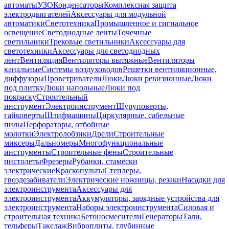
автоматы
УЗО
Конденсаторы
Комплексная защита
электродвигателей
Аксессуары для модульной
автоматики
Светотехника
Промышленное и сигнальное
освещение
Светодиодные ленты
Точечные
светильники
Трековые светильники
Аксессуары для
светотехники
Аксессуары для светодиодных
лент
Вентиляция
Вентиляторы вытяжные
Вентиляторы
канальные
Системы воздуховодов
Решетки вентиляционные,
диффузоры
Проветриватели
Люки
Люки ревизионные
Люки
под плитку
Люки напольные
Люки под
покраску
Строительный
инструмент
Электроинструмент
Шуруповерты,
гайковерты
Шлифмашины
Циркулярные, сабельные
пилы
Перфораторы, отбойные
молотки
Электролобзики
Дрели
Строительные
миксеры
Дальномеры
Многофункциональные
инструменты
Строительные фены
Строительные
пистолеты
Фрезеры
Рубанки, стамески
электрические
Краскопульты
Степлеры,
гвоздезабиватели
Электрические ножницы, резаки
Насадки для
электроинструмента
Аксессуары для
электроинструмента
Аккумуляторы, зарядные устройства для
электроинструмента
Наборы электроинструмента
Силовая и
строительная техника
Бетоносмесители
Генераторы
Тали,
тельферы
Такелаж
Виброплиты, глубинные