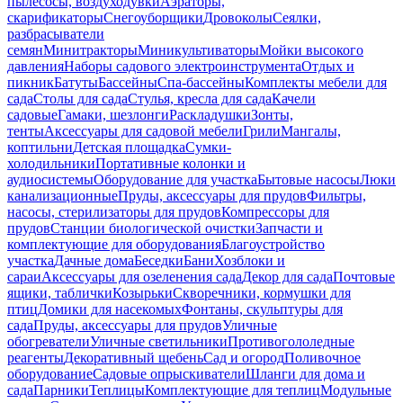
пылесосы, воздуходувки
Аэраторы,
скарификаторы
Снегоуборщики
Дровоколы
Сеялки,
разбрасыватели
семян
Минитракторы
Миникультиваторы
Мойки высокого
давления
Наборы садового электроинструмента
Отдых и
пикник
Батуты
Бассейны
Спа-бассейны
Комплекты мебели для
сада
Столы для сада
Стулья, кресла для сада
Качели
садовые
Гамаки, шезлонги
Раскладушки
Зонты,
тенты
Аксессуары для садовой мебели
Грили
Мангалы,
коптильни
Детская площадка
Сумки-
холодильники
Портативные колонки и
аудиосистемы
Оборудование для участка
Бытовые насосы
Люки
канализационные
Пруды, аксессуары для прудов
Фильтры,
насосы, стерилизаторы для прудов
Компрессоры для
прудов
Станции биологической очистки
Запчасти и
комплектующие для оборудования
Благоустройство
участка
Дачные дома
Беседки
Бани
Хозблоки и
сараи
Аксессуары для озеленения сада
Декор для сада
Почтовые
ящики, таблички
Козырьки
Скворечники, кормушки для
птиц
Домики для насекомых
Фонтаны, скульптуры для
сада
Пруды, аксессуары для прудов
Уличные
обогреватели
Уличные светильники
Противогололедные
реагенты
Декоративный щебень
Сад и огород
Поливочное
оборудование
Садовые опрыскиватели
Шланги для дома и
сада
Парники
Теплицы
Комплектующие для теплиц
Модульные