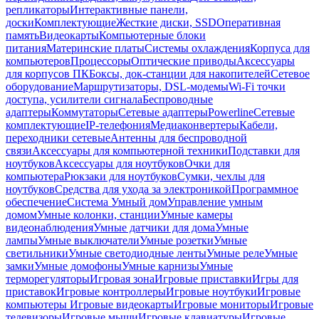
репликаторы
Интерактивные панели,
доски
Комплектующие
Жесткие диски, SSD
Оперативная
память
Видеокарты
Компьютерные блоки
питания
Материнские платы
Системы охлаждения
Корпуса для
компьютеров
Процессоры
Оптические приводы
Аксессуары
для корпусов ПК
Боксы, док-станции для накопителей
Сетевое
оборудование
Маршрутизаторы, DSL-модемы
Wi-Fi точки
доступа, усилители сигнала
Беспроводные
адаптеры
Коммутаторы
Сетевые адаптеры
Powerline
Сетевые
комплектующие
IP-телефония
Медиаконвертеры
Кабели,
переходники сетевые
Антенны для беспроводной
связи
Аксессуары для компьютерной техники
Подставки для
ноутбуков
Аксессуары для ноутбуков
Очки для
компьютера
Рюкзаки для ноутбуков
Сумки, чехлы для
ноутбуков
Средства для ухода за электроникой
Программное
обеспечение
Система Умный дом
Управление умным
домом
Умные колонки, станции
Умные камеры
видеонаблюдения
Умные датчики для дома
Умные
лампы
Умные выключатели
Умные розетки
Умные
светильники
Умные светодиодные ленты
Умные реле
Умные
замки
Умные домофоны
Умные карнизы
Умные
терморегуляторы
Игровая зона
Игровые приставки
Игры для
приставок
Игровые контроллеры
Игровые ноутбуки
Игровые
компьютеры
Игровые видеокарты
Игровые мониторы
Игровые
телевизоры
Игровые мыши
Игровые клавиатуры
Игровые