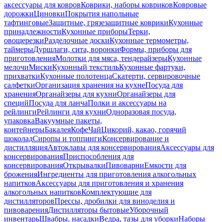
аксессуары для ковров
Коврики, наборы ковриков
Ковровые
дорожки
Циновки
Покрытия напольные
тафтинговые
Защитные, грязезащитные коврики
Кухонные
принадлежности
Кухонные приборы
Терки,
овощерезки
Разделочные доски
Кухонные термометры,
таймеры
Дуршлаги, сита, воронки
Формы, приборы для
приготовления
Молотки для мяса, тендерайзеры
Кухонные
мелочи
Миски
Кухонный текстиль
Кухонные фартуки,
прихватки
Кухонные полотенца
Скатерти, сервировочные
салфетки
Организация хранения на кухне
Посуда для
хранения
Органайзеры для кухни
Органайзеры для
специй
Посуда для ланча
Полки и аксессуары на
рейлинги
Рейлинги для кухни
Одноразовая посуда,
упаковка
Вакуумные пакеты,
контейнеры
Бакалея
Кофе
Чай
Цикорий, какао, горячий
шоколад
Сиропы и топпинги
Консервирование и
дистилляция
Автоклавы для консервирования
Аксессуары для
консервирования
Приспособления для
консервирования
Открывалки
Пивоварни
Емкости для
брожения
Ингредиенты для приготовления алкогольных
напитков
Аксессуары для приготовления и хранения
алкогольных напитков
Комплектующие для
дистилляторов
Прессы, дробилки для виноделия и
пивоварения
Дистилляторы бытовые
Уборочный
инвентарь
Швабры, насадки
Ведра, тазы для уборки
Наборы