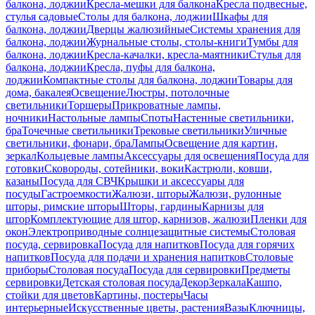
балкона, лоджии
Кресла-мешки для балкона
Кресла подвесные,
стулья садовые
Столы для балкона, лоджии
Шкафы для
балкона, лоджии
Дверцы жалюзийные
Системы хранения для
балкона, лоджии
Журнальные столы, столы-книги
Тумбы для
балкона, лоджии
Кресла-качалки, кресла-маятники
Стулья для
балкона, лоджии
Кресла, пуфы для балкона,
лоджии
Компактные столы для балкона, лоджии
Товары для
дома, бакалея
Освещение
Люстры, потолочные
светильники
Торшеры
Прикроватные лампы,
ночники
Настольные лампы
Споты
Настенные светильники,
бра
Точечные светильники
Трековые светильники
Уличные
светильники, фонари, бра
Лампы
Освещение для картин,
зеркал
Кольцевые лампы
Аксессуары для освещения
Посуда для
готовки
Сковороды, сотейники, воки
Кастрюли, ковши,
казаны
Посуда для СВЧ
Крышки и аксессуары для
посуды
Гастроемкости
Жалюзи, шторы
Жалюзи, рулонные
шторы, римские шторы
Шторы, гардины
Карнизы для
штор
Комплектующие для штор, карнизов, жалюзи
Пленки для
окон
Электроприводные солнцезащитные системы
Столовая
посуда, сервировка
Посуда для напитков
Посуда для горячих
напитков
Посуда для подачи и хранения напитков
Столовые
приборы
Столовая посуда
Посуда для сервировки
Предметы
сервировки
Детская столовая посуда
Декор
Зеркала
Кашпо,
стойки для цветов
Картины, постеры
Часы
интерьерные
Искусственные цветы, растения
Вазы
Ключницы,