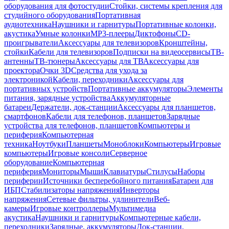
оборудования для фотостудии
Стойки, системы крепления для
студийного оборудования
Портативная
аудиотехника
Наушники и гарнитуры
Портативные колонки,
акустика
Умные колонки
MP3-плееры
Диктофоны
CD-
проигрыватели
Аксессуары для телевизоров
Кронштейны,
стойки
Кабели для телевизоров
Подписки на видеосервисы
ТВ-
антенны
ТВ-тюнеры
Аксессуары для ТВ
Аксессуары для
проектора
Очки 3D
Средства для ухода за
электроникой
Кабели, переходники
Аксессуары для
портативных устройств
Портативные аккумуляторы
Элементы
питания, зарядные устройства
Аккумуляторные
батареи
Держатели, док-станции
Аксессуары для планшетов,
смартфонов
Кабели для телефонов, планшетов
Зарядные
устройства для телефонов, планшетов
Компьютеры и
периферия
Компьютерная
техника
Ноутбуки
Планшеты
Моноблоки
Компьютеры
Игровые
компьютеры
Игровые консоли
Серверное
оборудование
Компьютерная
периферия
Мониторы
Мыши
Клавиатуры
Стилусы
Наборы
периферии
Источники бесперебойного питания
Батареи для
ИБП
Стабилизаторы напряжения
Инверторы
напряжения
Сетевые фильтры, удлинители
Веб-
камеры
Игровые контроллеры
Мультимедиа
акустика
Наушники и гарнитуры
Компьютерные кабели,
переходники
Зарядные, аккумуляторы
Док-станции,