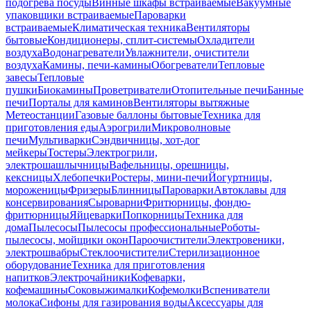
подогрева посуды
Винные шкафы встраиваемые
Вакуумные
упаковщики встраиваемые
Пароварки
встраиваемые
Климатическая техника
Вентиляторы
бытовые
Кондиционеры, сплит-системы
Охладители
воздуха
Водонагреватели
Увлажнители, очистители
воздуха
Камины, печи-камины
Обогреватели
Тепловые
завесы
Тепловые
пушки
Биокамины
Проветриватели
Отопительные печи
Банные
печи
Порталы для каминов
Вентиляторы вытяжные
Метеостанции
Газовые баллоны бытовые
Техника для
приготовления еды
Аэрогрили
Микроволновые
печи
Мультиварки
Сэндвичницы, хот-дог
мейкеры
Тостеры
Электрогрили,
электрошашлычницы
Вафельницы, орешницы,
кексницы
Хлебопечки
Ростеры, мини-печи
Йогуртницы,
мороженицы
Фризеры
Блинницы
Пароварки
Автоклавы для
консервирования
Сыроварни
Фритюрницы, фондю-
фритюрницы
Яйцеварки
Попкорницы
Техника для
дома
Пылесосы
Пылесосы профессиональные
Роботы-
пылесосы, мойщики окон
Пароочистители
Электровеники,
электрошвабры
Стеклоочистители
Стерилизационное
оборудование
Техника для приготовления
напитков
Электрочайники
Кофеварки,
кофемашины
Соковыжималки
Кофемолки
Вспениватели
молока
Сифоны для газирования воды
Аксессуары для