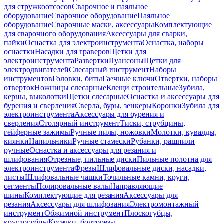
для стружкоотсосов
Сварочное и паяльное
оборудование
Сварочное оборудование
Паяльное
оборудование
Сварочные маски, аксессуары
Комплектующие
для сварочного оборудования
Аксессуары для сварки,
пайки
Оснастка для электроинструмента
Оснастка, наборы
оснастки
Насадки для граверов
Щетки для
электроинструмента
Развертки
Пуансоны
Щетки для
электродвигателей
Слесарный инструмент
Наборы
инструментов
Головки, биты
Гаечные ключи
Отвертки, наборы
отверток
Ножницы слесарные
Клещи строительные
Зубила,
керны, выколотки
Щетки слесарные
Оснастка и аксессуары для
бурения и сверления
Сверла, буры, зенкеры
Коронки
Зубила для
электроинструмента
Аксессуары для бурения и
сверления
Столярный инструмент
Тиски, струбцины,
гейферные зажимы
Ручные пилы, ножовки
Молотки, кувалды,
киянки
Напильники
Ручные стамески
Рубанки, рашпили
ручные
Оснастка и аксессуары для резания и
шлифования
Отрезные, пильные диски
Пильные полотна для
электроинструмента
Фрезы
Шлифовальные диски, насадки,
листы
Шлифовальные чашки
Точильные камни, круги,
сегменты
Полировальные валы
Направляющие
шины
Комплектующие для резания
Аксессуары для
резания
Аксессуары для шлифования
Электромонтажный
инструмент
Обжимной инструмент
Плоскогубцы,
круглогубцы
Кусачки, болторезы,