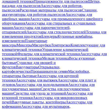
домашней техники
Принадлежности для пылесосов
Щетки,
насадки для пылесосов
Аксессуары для роботов-
пылесосов
Расходные материалы для пылесосов
Станции,
аккумуляторы для роботов-пылесосов
Аксессуары для
швейных машин
Аксессуары для промышленного швейного
оборудования
Аксессуары для стиральных и сушильных
машин
Аксессуары для пароочистителей,
отпаривателей
Аксессуары для стеклоочистителей
Техника для
измельчения продуктов
Блендеры
Кухонные комбайны,
измельчители
Планетарные
миксеры
Миксеры
Мясорубки
Ломтерезки
Комплектующие для
климатической техники
Управление климатической
техникой
Фильтры для климатической техники
Аксессуары для
климатической техники
Мелкая техника
Весы кухонные,
бытовые
Сушилки для овощей и
фруктов
Вакууматоры
Открывалки,
картофелечистки
Проращиватели семян
Маслобойки,
сепараторы бытовые
Аксессуары для крупной
техники
Аксессуары для вытяжек
Аксессуары для плит и
духовок
Аксессуары для холодильников
Аксессуары для
посудомоечных машин
Средства для посудомоечных
машин
Средства для ухода за техникой
Аксессуары для
кухонной техники
Аксессуары для микроволновых
печей
Вакуумные пакеты, контейнеры
Аксессуары для
кофемашин
Аксессуары для мультиварок,