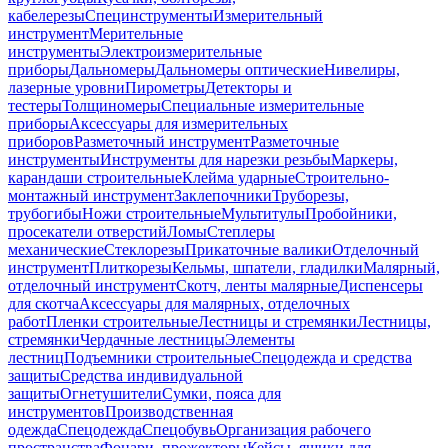
кабелерезы
Специнструменты
Измерительный
инструмент
Мерительные
инструменты
Электроизмерительные
приборы
Дальномеры
Дальномеры оптические
Нивелиры,
лазерные уровни
Пирометры
Детекторы и
тестеры
Толщиномеры
Специальные измерительные
приборы
Аксессуары для измерительных
приборов
Разметочный инструмент
Разметочные
инструменты
Инструменты для нарезки резьбы
Маркеры,
карандаши строительные
Клейма ударные
Строительно-
монтажный инструмент
Заклепочники
Труборезы,
трубогибы
Ножи строительные
Мультитулы
Пробойники,
просекатели отверстий
Ломы
Степлеры
механические
Стеклорезы
Прикаточные валики
Отделочный
инструмент
Плиткорезы
Кельмы, шпатели, гладилки
Малярный,
отделочный инструмент
Скотч, ленты малярные
Диспенсеры
для скотча
Аксессуары для малярных, отделочных
работ
Пленки строительные
Лестницы и стремянки
Лестницы,
стремянки
Чердачные лестницы
Элементы
лестниц
Подъемники строительные
Спецодежда и средства
защиты
Средства индивидуальной
защиты
Огнетушители
Сумки, пояса для
инструментов
Производственная
одежда
Спецодежда
Спецобувь
Организация рабочего
пространства
Фонари, прожекторы
Кейсы, ящики для