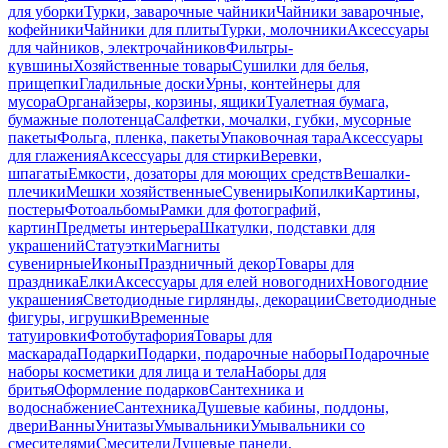
для уборки
Турки, заварочные чайники
Чайники заварочные,
кофейники
Чайники для плиты
Турки, молочники
Аксессуары
для чайников, электрочайников
Фильтры-
кувшины
Хозяйственные товары
Сушилки для белья,
прищепки
Гладильные доски
Урны, контейнеры для
мусора
Органайзеры, корзины, ящики
Туалетная бумага,
бумажные полотенца
Салфетки, мочалки, губки, мусорные
пакеты
Фольга, пленка, пакеты
Упаковочная тара
Аксессуары
для глажения
Аксессуары для стирки
Веревки,
шпагаты
Емкости, дозаторы для моющих средств
Вешалки-
плечики
Мешки хозяйственные
Сувениры
Копилки
Картины,
постеры
Фотоальбомы
Рамки для фотографий,
картин
Предметы интерьера
Шкатулки, подставки для
украшений
Статуэтки
Магниты
сувенирные
Иконы
Праздничный декор
Товары для
праздника
Елки
Аксессуары для елей новогодних
Новогодние
украшения
Светодиодные гирлянды, декорации
Светодиодные
фигуры, игрушки
Временные
татуировки
Фотобутафория
Товары для
маскарада
Подарки
Подарки, подарочные наборы
Подарочные
наборы косметики для лица и тела
Наборы для
бритья
Оформление подарков
Сантехника и
водоснабжение
Сантехника
Душевые кабины, поддоны,
двери
Ванны
Унитазы
Умывальники
Умывальники со
смесителями
Смесители
Душевые панели,