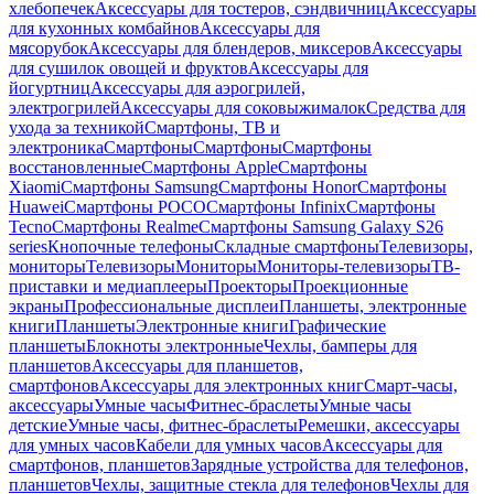
хлебопечек
Аксессуары для тостеров, сэндвичниц
Аксессуары
для кухонных комбайнов
Аксессуары для
мясорубок
Аксессуары для блендеров, миксеров
Аксессуары
для сушилок овощей и фруктов
Аксессуары для
йогуртниц
Аксессуары для аэрогрилей,
электрогрилей
Аксессуары для соковыжималок
Средства для
ухода за техникой
Смартфоны, ТВ и
электроника
Смартфоны
Смартфоны
Смартфоны
восстановленные
Смартфоны Apple
Смартфоны
Xiaomi
Смартфоны Samsung
Смартфоны Honor
Смартфоны
Huawei
Смартфоны POCO
Смартфоны Infinix
Смартфоны
Tecno
Смартфоны Realme
Смартфоны Samsung Galaxy S26
series
Кнопочные телефоны
Складные смартфоны
Телевизоры,
мониторы
Телевизоры
Мониторы
Мониторы-телевизоры
ТВ-
приставки и медиаплееры
Проекторы
Проекционные
экраны
Профессиональные дисплеи
Планшеты, электронные
книги
Планшеты
Электронные книги
Графические
планшеты
Блокноты электронные
Чехлы, бамперы для
планшетов
Аксессуары для планшетов,
смартфонов
Аксессуары для электронных книг
Смарт-часы,
аксессуары
Умные часы
Фитнес-браслеты
Умные часы
детские
Умные часы, фитнес-браслеты
Ремешки, аксессуары
для умных часов
Кабели для умных часов
Аксессуары для
смартфонов, планшетов
Зарядные устройства для телефонов,
планшетов
Чехлы, защитные стекла для телефонов
Чехлы для