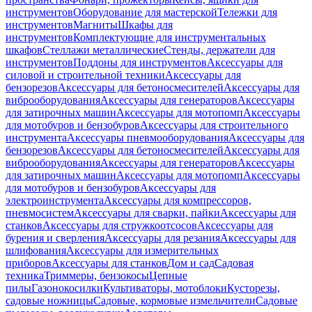
инструментов
Оборудование для мастерской
Тележки для
инструментов
Магниты
Шкафы для
инструментов
Комплектующие для инструментальных
шкафов
Стеллажи металлические
Стенды, держатели для
инструментов
Поддоны для инструментов
Аксессуары для
силовой и строительной техники
Аксессуары для
бензорезов
Аксессуары для бетоносмесителей
Аксессуары для
виброоборудования
Аксессуары для генераторов
Аксессуары
для затирочных машин
Аксессуары для мотопомп
Аксессуары
для мотобуров и бензобуров
Аксессуары для строительного
инструмента
Аксессуары пневмооборудования
Аксессуары для
бензорезов
Аксессуары для бетоносмесителей
Аксессуары для
виброоборудования
Аксессуары для генераторов
Аксессуары
для затирочных машин
Аксессуары для мотопомп
Аксессуары
для мотобуров и бензобуров
Аксессуары для
электроинструмента
Аксессуары для компрессоров,
пневмосистем
Аксессуары для сварки, пайки
Аксессуары для
станков
Аксессуары для стружкоотсосов
Аксессуары для
бурения и сверления
Аксессуары для резания
Аксессуары для
шлифования
Аксессуары для измерительных
приборов
Аксессуары для станков
Дом и сад
Садовая
техника
Триммеры, бензокосы
Цепные
пилы
Газонокосилки
Культиваторы, мотоблоки
Кусторезы,
садовые ножницы
Садовые, кормовые измельчители
Садовые