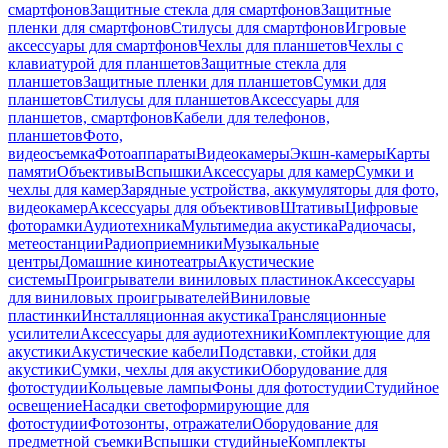
смартфонов
Защитные стекла для смартфонов
Защитные
пленки для смартфонов
Стилусы для смартфонов
Игровые
аксессуары для смартфонов
Чехлы для планшетов
Чехлы с
клавиатурой для планшетов
Защитные стекла для
планшетов
Защитные пленки для планшетов
Сумки для
планшетов
Стилусы для планшетов
Аксессуары для
планшетов, смартфонов
Кабели для телефонов,
планшетов
Фото,
видеосъемка
Фотоаппараты
Видеокамеры
Экшн-камеры
Карты
памяти
Объективы
Вспышки
Аксессуары для камер
Сумки и
чехлы для камер
Зарядные устройства, аккумуляторы для фото,
видеокамер
Аксессуары для объективов
Штативы
Цифровые
фоторамки
Аудиотехника
Мультимедиа акустика
Радиочасы,
метеостанции
Радиоприемники
Музыкальные
центры
Домашние кинотеатры
Акустические
системы
Проигрыватели виниловых пластинок
Аксессуары
для виниловых проигрывателей
Виниловые
пластинки
Инсталляционная акустика
Трансляционные
усилители
Аксессуары для аудиотехники
Комплектующие для
акустики
Акустические кабели
Подставки, стойки для
акустики
Сумки, чехлы для акустики
Оборудование для
фотостудии
Кольцевые лампы
Фоны для фотостудии
Студийное
освещение
Насадки светоформирующие для
фотостудии
Фотозонты, отражатели
Оборудование для
предметной съемки
Вспышки студийные
Комплекты