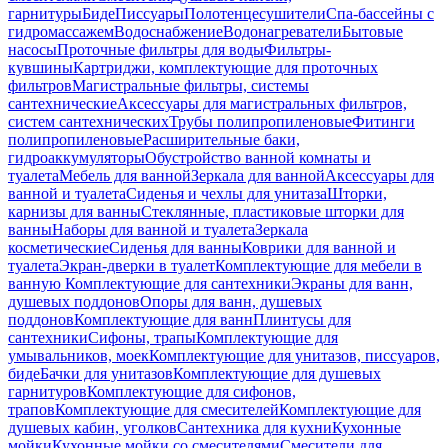
гарнитуры
Биде
Писсуары
Полотенцесушители
Спа-бассейны с
гидромассажем
Водоснабжение
Водонагреватели
Бытовые
насосы
Проточные фильтры для воды
Фильтры-
кувшины
Картриджи, комплектующие для проточных
фильтров
Магистральные фильтры, системы
сантехнические
Аксессуары для магистральных фильтров,
систем сантехнических
Трубы полипропиленовые
Фитинги
полипропиленовые
Расширительные баки,
гидроаккумуляторы
Обустройство ванной комнаты и
туалета
Мебель для ванной
Зеркала для ванной
Аксессуары для
ванной и туалета
Сиденья и чехлы для унитаза
Шторки,
карнизы для ванны
Стеклянные, пластиковые шторки для
ванны
Наборы для ванной и туалета
Зеркала
косметические
Сиденья для ванны
Коврики для ванной и
туалета
Экран-дверки в туалет
Комплектующие для мебели в
ванную
Комплектующие для сантехники
Экраны для ванн,
душевых поддонов
Опоры для ванн, душевых
поддонов
Комплектующие для ванн
Плинтусы для
сантехники
Сифоны, трапы
Комплектующие для
умывальников, моек
Комплектующие для унитазов, писсуаров,
биде
Бачки для унитазов
Комплектующие для душевых
гарнитуров
Комплектующие для сифонов,
трапов
Комплектующие для смесителей
Комплектующие для
душевых кабин, уголков
Сантехника для кухни
Кухонные
мойки
Кухонные мойки со смесителями
Смесители для