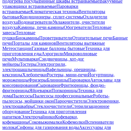
подогрева посуды
Винные шкафы встраиваемые
Вакуумные
упаковщики встраиваемые
Пароварки
встраиваемые
Климатическая техника
Вентиляторы
бытовые
Кондиционеры, сплит-системы
Охладители
воздуха
Водонагреватели
Увлажнители, очистители
воздуха
Камины, печи-камины
Обогреватели
Тепловые
завесы
Тепловые
пушки
Биокамины
Проветриватели
Отопительные печи
Банные
печи
Порталы для каминов
Вентиляторы вытяжные
Метеостанции
Газовые баллоны бытовые
Техника для
приготовления еды
Аэрогрили
Микроволновые
печи
Мультиварки
Сэндвичницы, хот-дог
мейкеры
Тостеры
Электрогрили,
электрошашлычницы
Вафельницы, орешницы,
кексницы
Хлебопечки
Ростеры, мини-печи
Йогуртницы,
мороженицы
Фризеры
Блинницы
Пароварки
Автоклавы для
консервирования
Сыроварни
Фритюрницы, фондю-
фритюрницы
Яйцеварки
Попкорницы
Техника для
дома
Пылесосы
Пылесосы профессиональные
Роботы-
пылесосы, мойщики окон
Пароочистители
Электровеники,
электрошвабры
Стеклоочистители
Стерилизационное
оборудование
Техника для приготовления
напитков
Электрочайники
Кофеварки,
кофемашины
Соковыжималки
Кофемолки
Вспениватели
молока
Сифоны для газирования воды
Аксессуары для