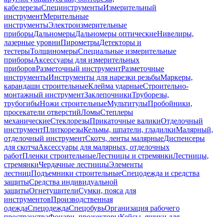
кабелерезы
Специнструменты
Измерительный
инструмент
Мерительные
инструменты
Электроизмерительные
приборы
Дальномеры
Дальномеры оптические
Нивелиры,
лазерные уровни
Пирометры
Детекторы и
тестеры
Толщиномеры
Специальные измерительные
приборы
Аксессуары для измерительных
приборов
Разметочный инструмент
Разметочные
инструменты
Инструменты для нарезки резьбы
Маркеры,
карандаши строительные
Клейма ударные
Строительно-
монтажный инструмент
Заклепочники
Труборезы,
трубогибы
Ножи строительные
Мультитулы
Пробойники,
просекатели отверстий
Ломы
Степлеры
механические
Стеклорезы
Прикаточные валики
Отделочный
инструмент
Плиткорезы
Кельмы, шпатели, гладилки
Малярный,
отделочный инструмент
Скотч, ленты малярные
Диспенсеры
для скотча
Аксессуары для малярных, отделочных
работ
Пленки строительные
Лестницы и стремянки
Лестницы,
стремянки
Чердачные лестницы
Элементы
лестниц
Подъемники строительные
Спецодежда и средства
защиты
Средства индивидуальной
защиты
Огнетушители
Сумки, пояса для
инструментов
Производственная
одежда
Спецодежда
Спецобувь
Организация рабочего
пространства
Фонари, прожекторы
Кейсы, ящики для