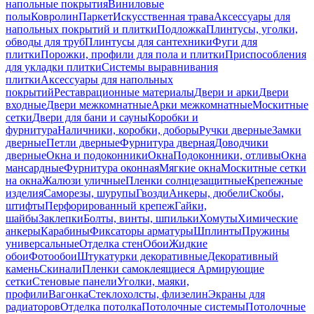
напольные покрытия
Виниловые
полы
Ковролин
Паркет
Искусственная трава
Аксессуары для
напольных покрытий и плитки
Подложка
Плинтусы, уголки,
обводы для труб
Плинтусы для сантехники
Фуги для
плитки
Порожки, профили для пола и плитки
Приспособления
для укладки плитки
Системы выравнивания
плитки
Аксессуары для напольных
покрытий
Реставрационные материалы
Двери и арки
Двери
входные
Двери межкомнатные
Арки межкомнатные
Москитные
сетки
Двери для бани и сауны
Коробки и
фурнитура
Наличники, коробки, доборы
Ручки дверные
Замки
дверные
Петли дверные
Фурнитура дверная
Доводчики
дверные
Окна и подоконники
Окна
Подоконники, отливы
Окна
мансардные
Фурнитура оконная
Мягкие окна
Москитные сетки
на окна
Жалюзи уличные
Пленки солнцезащитные
Крепежные
изделия
Саморезы, шурупы
Гвозди
Анкеры, дюбели
Скобы,
штифты
Перфорированный крепеж
Гайки,
шайбы
Заклепки
Болты, винты, шпильки
Хомуты
Химические
анкеры
Карабины
Фиксаторы арматуры
Шплинты
Пружины
универсальные
Отделка стен
Обои
Жидкие
обои
Фотообои
Штукатурки декоративные
Декоративный
камень
Скинали
Пленки самоклеящиеся
Армирующие
сетки
Стеновые панели
Уголки, маяки,
профили
Вагонка
Стеклохолсты, флизелин
Экраны для
радиаторов
Отделка потолка
Потолочные системы
Потолочные