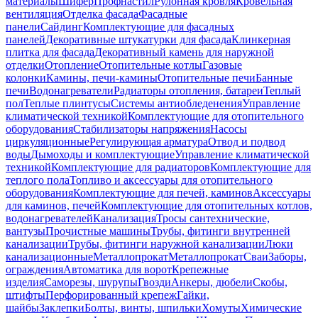
материалы
Шифер
Профнастил
Рулонная кровля
Кровельная
вентиляция
Отделка фасада
Фасадные
панели
Сайдинг
Комплектующие для фасадных
панелей
Декоративные штукатурки для фасада
Клинкерная
плитка для фасада
Декоративный камень для наружной
отделки
Отопление
Отопительные котлы
Газовые
колонки
Камины, печи-камины
Отопительные печи
Банные
печи
Водонагреватели
Радиаторы отопления, батареи
Теплый
пол
Теплые плинтусы
Системы антиобледенения
Управление
климатической техникой
Комплектующие для отопительного
оборудования
Стабилизаторы напряжения
Насосы
циркуляционные
Регулирующая арматура
Отвод и подвод
воды
Дымоходы и комплектующие
Управление климатической
техникой
Комплектующие для радиаторов
Комплектующие для
теплого пола
Топливо и аксессуары для отопительного
оборудования
Комплектующие для печей, каминов
Аксессуары
для каминов, печей
Комплектующие для отопительных котлов,
водонагревателей
Канализация
Тросы сантехнические,
вантузы
Прочистные машины
Трубы, фитинги внутренней
канализации
Трубы, фитинги наружной канализации
Люки
канализационные
Металлопрокат
Металлопрокат
Сваи
Заборы,
ограждения
Автоматика для ворот
Крепежные
изделия
Саморезы, шурупы
Гвозди
Анкеры, дюбели
Скобы,
штифты
Перфорированный крепеж
Гайки,
шайбы
Заклепки
Болты, винты, шпильки
Хомуты
Химические