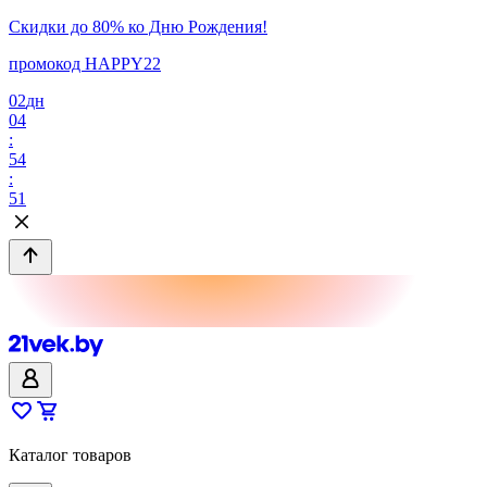
Скидки до 80% ко Дню Рождения!
промокод HAPPY22
02
дн
04
:
54
:
51
Каталог товаров