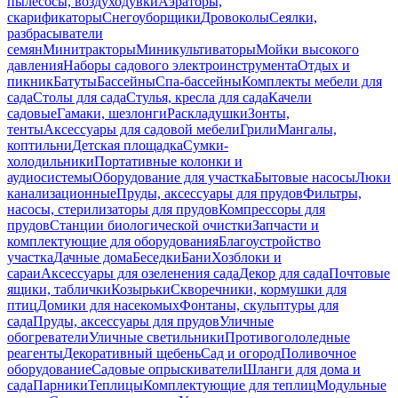
пылесосы, воздуходувки
Аэраторы,
скарификаторы
Снегоуборщики
Дровоколы
Сеялки,
разбрасыватели
семян
Минитракторы
Миникультиваторы
Мойки высокого
давления
Наборы садового электроинструмента
Отдых и
пикник
Батуты
Бассейны
Спа-бассейны
Комплекты мебели для
сада
Столы для сада
Стулья, кресла для сада
Качели
садовые
Гамаки, шезлонги
Раскладушки
Зонты,
тенты
Аксессуары для садовой мебели
Грили
Мангалы,
коптильни
Детская площадка
Сумки-
холодильники
Портативные колонки и
аудиосистемы
Оборудование для участка
Бытовые насосы
Люки
канализационные
Пруды, аксессуары для прудов
Фильтры,
насосы, стерилизаторы для прудов
Компрессоры для
прудов
Станции биологической очистки
Запчасти и
комплектующие для оборудования
Благоустройство
участка
Дачные дома
Беседки
Бани
Хозблоки и
сараи
Аксессуары для озеленения сада
Декор для сада
Почтовые
ящики, таблички
Козырьки
Скворечники, кормушки для
птиц
Домики для насекомых
Фонтаны, скульптуры для
сада
Пруды, аксессуары для прудов
Уличные
обогреватели
Уличные светильники
Противогололедные
реагенты
Декоративный щебень
Сад и огород
Поливочное
оборудование
Садовые опрыскиватели
Шланги для дома и
сада
Парники
Теплицы
Комплектующие для теплиц
Модульные