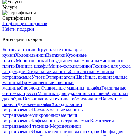
Услуги
Сертификаты
Подборщик подарков
Найти подарки
Категории товаров
Бытовая техника
Крупная техника для
кухни
Холодильники
Вытяжки
Кухонные
плиты
Морозильники
Посудомоечные машины
Настольные
плиты
Винные шкафы
Мини-холодильники
Техника для ухода
за одеждой
Стиральные машины
Стиральные машины
встраиваемые
Утюги
Отпариватели
Швейные, вышивальные
машины
Промышленные швейные
машины
Оверлоки
Сушильные машины, шкафы
Гладильные
системы, прессы
Машинки для удаления катышков
Сушилки
для обуви
Встраиваемая техника, оборудование
Варочные
панели
Духовые шкафы
Холодильники
встраиваемые
Посудомоечные машины
встраиваемые
Микроволновые печи
встраиваемые
Кофемашины встраиваемые
Комплекты
встраиваемой техники
Морозильники
встраиваемые
Измельчители пищевых отходов
Шкафы для