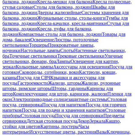
балкона, лоджии
Кресла-мешки для балкона
Кресла подвесные,
стулья садовые
Столы для балкона, лоджии
Шкафы для
балкона, лоджии
Дверцы жалюзийные
Системы хранения для
балкона, лоджии
Журнальные столы, столы-книги
Тумбы для
балкона, лоджии
Кресла-качалки, кресла-маятники
Стулья для
балкона, лоджии
Кресла, пуфы для балкона,
лоджии
Компактные столы для балкона, лоджии
Товары для
дома, бакалея
Освещение
Люстры, потолочные
светильники
Торшеры
Прикроватные лампы,
ночники
Настольные лампы
Споты
Настенные светильники,
бра
Точечные светильники
Трековые светильники
Уличные
светильники, фонари, бра
Лампы
Освещение для картин,
зеркал
Кольцевые лампы
Аксессуары для освещения
Посуда для
готовки
Сковороды, сотейники, воки
Кастрюли, ковши,
казаны
Посуда для СВЧ
Крышки и аксессуары для
посуды
Гастроемкости
Жалюзи, шторы
Жалюзи, рулонные
шторы, римские шторы
Шторы, гардины
Карнизы для
штор
Комплектующие для штор, карнизов, жалюзи
Пленки для
окон
Электроприводные солнцезащитные системы
Столовая
посуда, сервировка
Посуда для напитков
Посуда для горячих
напитков
Посуда для подачи и хранения напитков
Столовые
приборы
Столовая посуда
Посуда для сервировки
Предметы
сервировки
Детская столовая посуда
Декор
Зеркала
Кашпо,
стойки для цветов
Картины, постеры
Часы
интерьерные
Искусственные цветы, растения
Вазы
Ключницы,