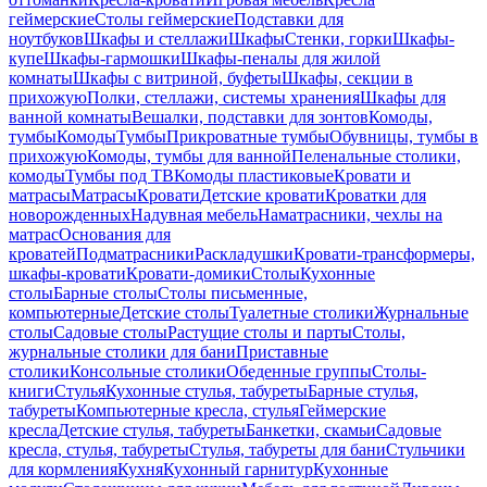
геймерские
Столы геймерские
Подставки для
ноутбуков
Шкафы и стеллажи
Шкафы
Стенки, горки
Шкафы-
купе
Шкафы-гармошки
Шкафы-пеналы для жилой
комнаты
Шкафы с витриной, буфеты
Шкафы, секции в
прихожую
Полки, стеллажи, системы хранения
Шкафы для
ванной комнаты
Вешалки, подставки для зонтов
Комоды,
тумбы
Комоды
Тумбы
Прикроватные тумбы
Обувницы, тумбы в
прихожую
Комоды, тумбы для ванной
Пеленальные столики,
комоды
Тумбы под ТВ
Комоды пластиковые
Кровати и
матрасы
Матрасы
Кровати
Детские кровати
Кроватки для
новорожденных
Надувная мебель
Наматрасники, чехлы на
матрас
Основания для
кроватей
Подматрасники
Раскладушки
Кровати-трансформеры,
шкафы-кровати
Кровати-домики
Столы
Кухонные
столы
Барные столы
Столы письменные,
компьютерные
Детские столы
Туалетные столики
Журнальные
столы
Садовые столы
Растущие столы и парты
Столы,
журнальные столики для бани
Приставные
столики
Консольные столики
Обеденные группы
Столы-
книги
Стулья
Кухонные стулья, табуреты
Барные стулья,
табуреты
Компьютерные кресла, стулья
Геймерские
кресла
Детские стулья, табуреты
Банкетки, скамьи
Садовые
кресла, стулья, табуреты
Стулья, табуреты для бани
Стульчики
для кормления
Кухня
Кухонный гарнитур
Кухонные