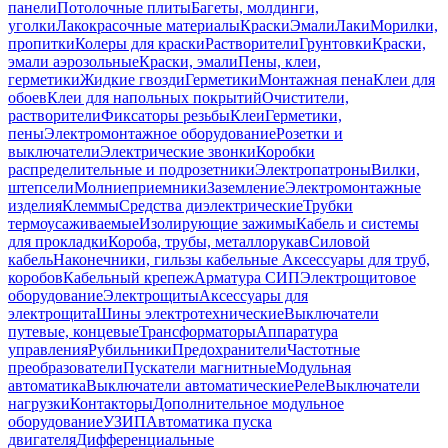
панели
Потолочные плиты
Багеты, молдинги,
уголки
Лакокрасочные материалы
Краски
Эмали
Лаки
Морилки,
пропитки
Колеры для краски
Растворители
Грунтовки
Краски,
эмали аэрозольные
Краски, эмали
Пены, клеи,
герметики
Жидкие гвозди
Герметики
Монтажная пена
Клеи для
обоев
Клеи для напольных покрытий
Очистители,
растворители
Фиксаторы резьбы
Клеи
Герметики,
пены
Электромонтажное оборудование
Розетки и
выключатели
Электрические звонки
Коробки
распределительные и подрозетники
Электропатроны
Вилки,
штепсели
Молниеприемники
Заземление
Электромонтажные
изделия
Клеммы
Средства диэлектрические
Трубки
термоусаживаемые
Изолирующие зажимы
Кабель и системы
для прокладки
Короба, трубы, металлорукав
Силовой
кабель
Наконечники, гильзы кабельные
Аксессуары для труб,
коробов
Кабельный крепеж
Арматура СИП
Электрощитовое
оборудование
Электрощиты
Аксессуары для
электрощита
Шины электротехнические
Выключатели
путевые, концевые
Трансформаторы
Аппаратура
управления
Рубильники
Предохранители
Частотные
преобразователи
Пускатели магнитные
Модульная
автоматика
Выключатели автоматические
Реле
Выключатели
нагрузки
Контакторы
Дополнительное модульное
оборудование
УЗИП
Автоматика пуска
двигателя
Дифференциальные