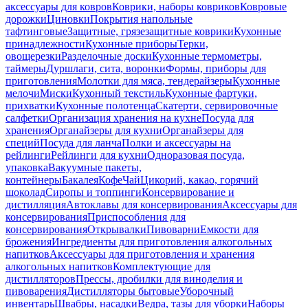
аксессуары для ковров
Коврики, наборы ковриков
Ковровые
дорожки
Циновки
Покрытия напольные
тафтинговые
Защитные, грязезащитные коврики
Кухонные
принадлежности
Кухонные приборы
Терки,
овощерезки
Разделочные доски
Кухонные термометры,
таймеры
Дуршлаги, сита, воронки
Формы, приборы для
приготовления
Молотки для мяса, тендерайзеры
Кухонные
мелочи
Миски
Кухонный текстиль
Кухонные фартуки,
прихватки
Кухонные полотенца
Скатерти, сервировочные
салфетки
Организация хранения на кухне
Посуда для
хранения
Органайзеры для кухни
Органайзеры для
специй
Посуда для ланча
Полки и аксессуары на
рейлинги
Рейлинги для кухни
Одноразовая посуда,
упаковка
Вакуумные пакеты,
контейнеры
Бакалея
Кофе
Чай
Цикорий, какао, горячий
шоколад
Сиропы и топпинги
Консервирование и
дистилляция
Автоклавы для консервирования
Аксессуары для
консервирования
Приспособления для
консервирования
Открывалки
Пивоварни
Емкости для
брожения
Ингредиенты для приготовления алкогольных
напитков
Аксессуары для приготовления и хранения
алкогольных напитков
Комплектующие для
дистилляторов
Прессы, дробилки для виноделия и
пивоварения
Дистилляторы бытовые
Уборочный
инвентарь
Швабры, насадки
Ведра, тазы для уборки
Наборы