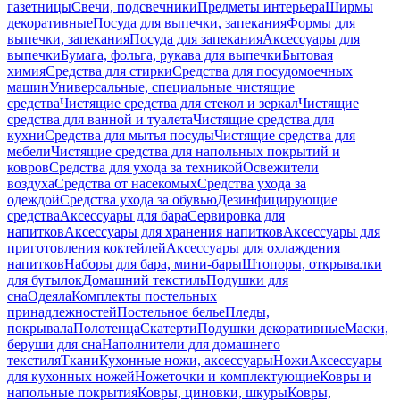
газетницы
Свечи, подсвечники
Предметы интерьера
Ширмы
декоративные
Посуда для выпечки, запекания
Формы для
выпечки, запекания
Посуда для запекания
Аксессуары для
выпечки
Бумага, фольга, рукава для выпечки
Бытовая
химия
Средства для стирки
Средства для посудомоечных
машин
Универсальные, специальные чистящие
средства
Чистящие средства для стекол и зеркал
Чистящие
средства для ванной и туалета
Чистящие средства для
кухни
Средства для мытья посуды
Чистящие средства для
мебели
Чистящие средства для напольных покрытий и
ковров
Средства для ухода за техникой
Освежители
воздуха
Средства от насекомых
Средства ухода за
одеждой
Средства ухода за обувью
Дезинфицирующие
средства
Аксессуары для бара
Сервировка для
напитков
Аксессуары для хранения напитков
Аксессуары для
приготовления коктейлей
Аксессуары для охлаждения
напитков
Наборы для бара, мини-бары
Штопоры, открывалки
для бутылок
Домашний текстиль
Подушки для
сна
Одеяла
Комплекты постельных
принадлежностей
Постельное белье
Пледы,
покрывала
Полотенца
Скатерти
Подушки декоративные
Маски,
беруши для сна
Наполнители для домашнего
текстиля
Ткани
Кухонные ножи, аксессуары
Ножи
Аксессуары
для кухонных ножей
Ножеточки и комплектующие
Ковры и
напольные покрытия
Ковры, циновки, шкуры
Ковры,