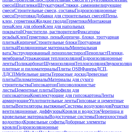
смеси
Шпатлевки
Штукатурки
Стяжки, самонивелирующие
смеси
Строительные смеси, составы
Гидроизоляционные
смеси
Грунтовки
Добавки для строительных смесей
Пены,
клеи, герметики
Жидкие гвозди
Герметики
Монтажная
пена
Клеи для обоев
Клеи для напольных
покрытий
Очистители, растворители
Фиксаторы
резьбы
Клеи
Герметики, пены
Кирпичи, блоки, тротуарная
плитка
Кирпичи
Строительные блоки
Тротуарная
плитка
Изоляционные материалы
Минеральная
вата
Экструдированный пенополистирол
Пенопласт
Пленки,
мембраны
Отражающая теплоизоляция
Гидроизоляционные
ленты
Поликарбонат
Шумоизоляция
Теплоизоляция
Звукоизоляц
плитные и пиломатериалы
Плиты OSB
Фанера
ДСП,
ЛДСП
Мебельные щиты
Террасные доски
Древесные
плиты
Пиломатериалы
Материалы для сухого
строительства
Гипсокартон
Гипсоволокнистые
листы
Цементные плиты
Профили для
гипсокартона
Комплектующие для гипсокартона
Ленты
армирующие
Уплотнительные ленты
Гипсовые и цементные
плиты
Вентиляторы вытяжные
Системы воздуховодов
Решетки
вентиляционные, диффузоры
Кровля и водосток
Черепица и
кровельные материалы
Водосточные системы
Поверхностный
водоотвод
Кровельные софиты
Доборные элементы
кровли
Гидроизоляционные