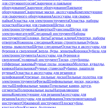
для стружкоотсосов
Сварочное и паяльное
оборудование
Сварочное оборудование
Паяльное
оборудование
Сварочные маски, аксессуары
Комплектующие
для сварочного оборудования
Аксессуары для сварки,
пайки
Оснастка для электроинструмента
Оснастка, наборы
оснастки
Насадки для граверов
Щетки для
электроинструмента
Развертки
Пуансоны
Щетки для
электродвигателей
Слесарный инструмент
Наборы
инструментов
Головки, биты
Гаечные ключи
Отвертки, наборы
отверток
Ножницы слесарные
Клещи строительные
Зубила,
керны, выколотки
Щетки слесарные
Оснастка и аксессуары для
бурения и сверления
Сверла, буры, зенкеры
Коронки
Зубила для
электроинструмента
Аксессуары для бурения и
сверления
Столярный инструмент
Тиски, струбцины,
гейферные зажимы
Ручные пилы, ножовки
Молотки, кувалды,
киянки
Напильники
Ручные стамески
Рубанки, рашпили
ручные
Оснастка и аксессуары для резания и
шлифования
Отрезные, пильные диски
Пильные полотна для
электроинструмента
Фрезы
Шлифовальные диски, насадки,
листы
Шлифовальные чашки
Точильные камни, круги,
сегменты
Полировальные валы
Направляющие
шины
Комплектующие для резания
Аксессуары для
резания
Аксессуары для шлифования
Электромонтажный
инструмент
Обжимной инструмент
Плоскогубцы,
круглогубцы
Кусачки, болторезы,