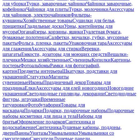
для уборки
Турки, заварочные чайники
Чайники заварочные,
кофейники
Чайники для плиты
Турки, молочники
Аксессуары
для чайников, электрочайников
Фильтры-
кувшины
Хозяйственные товары
Сушилки для белья,
прищепки
Гладильные доски
Урны, контейнеры для
мусора
Органайзеры, корзины, ящики
Туалетная бумага,
бумажные полотенца
Салфетки, мочалки, губки, мусорные
пакеты
Фольга, пленка, пакеты
Упаковочная тара
Аксессуары
для глажения
Аксессуары для стирки
Веревки,
шпагаты
Емкости, дозаторы для моющих средств
Вешалки-
плечики
Мешки хозяйственные
Сувениры
Копилки
Картины,
постеры
Фотоальбомы
Рамки для фотографий,
картин
Предметы интерьера
Шкатулки, подставки для
украшений
Статуэтки
Магниты
сувенирные
Иконы
Праздничный декор
Товары для
праздника
Елки
Аксессуары для елей новогодних
Новогодние
украшения
Светодиодные гирлянды, декорации
Светодиодные
фигуры, игрушки
Временные
татуировки
Фотобутафория
Товары для
маскарада
Подарки
Подарки, подарочные наборы
Подарочные
наборы косметики для лица и тела
Наборы для
бритья
Оформление подарков
Сантехника и
водоснабжение
Сантехника
Душевые кабины, поддоны,
двери
Ванны
Унитазы
Умывальники
Умывальники со
смесителями
Смесители
Душевые панели,