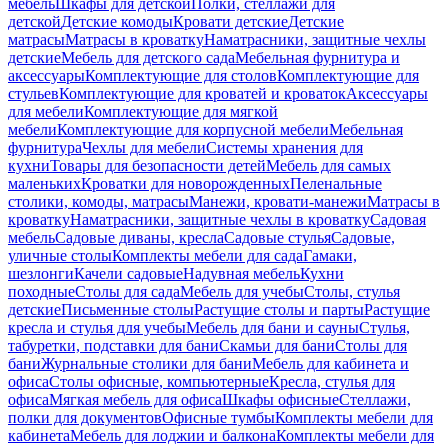
мебель
Шкафы для детской
Полки, стеллажи для
детской
Детские комоды
Кровати детские
Детские
матрасы
Матрасы в кроватку
Наматрасники, защитные чехлы
детские
Мебель для детского сада
Мебельная фурнитура и
аксессуары
Комплектующие для столов
Комплектующие для
стульев
Комплектующие для кроватей и кроваток
Аксессуары
для мебели
Комплектующие для мягкой
мебели
Комплектующие для корпусной мебели
Мебельная
фурнитура
Чехлы для мебели
Системы хранения для
кухни
Товары для безопасности детей
Мебель для самых
маленьких
Кроватки для новорожденных
Пеленальные
столики, комоды, матрасы
Манежи, кровати-манежи
Матрасы в
кроватку
Наматрасники, защитные чехлы в кроватку
Садовая
мебель
Садовые диваны, кресла
Садовые стулья
Садовые,
уличные столы
Комплекты мебели для сада
Гамаки,
шезлонги
Качели садовые
Надувная мебель
Кухни
походные
Столы для сада
Мебель для учебы
Столы, стулья
детские
Письменные столы
Растущие столы и парты
Растущие
кресла и стулья для учебы
Мебель для бани и сауны
Стулья,
табуретки, подставки для бани
Скамьи для бани
Столы для
бани
Журнальные столики для бани
Мебель для кабинета и
офиса
Столы офисные, компьютерные
Кресла, стулья для
офиса
Мягкая мебель для офиса
Шкафы офисные
Стеллажи,
полки для документов
Офисные тумбы
Комплекты мебели для
кабинета
Мебель для лоджии и балкона
Комплекты мебели для