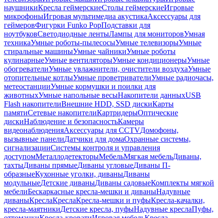
наушники
Кресла геймерские
Столы геймерские
Игровые
микрофоны
Игровая мультимедиа акустика
Аксессуары для
геймеров
Фигурки Funko Pop
Подставки для
ноутбуков
Светодиодные ленты
Лампы для мониторов
Умная
техника
Умные роботы-пылесосы
Умные телевизоры
Умные
стиральные машины
Умные чайники
Умные роботы
кулинарные
Умные вентиляторы
Умные кондиционеры
Умные
обогреватели
Умные увлажнители, очистители воздуха
Умные
отопительные котлы
Умные проветриватели
Умные радиочасы,
метеостанции
Умные кормушки и поилки для
животных
Умные напольные весы
Накопители данных
USB
Flash накопители
Внешние HDD, SSD диски
Карты
памяти
Сетевые накопители
Картридеры
Оптические
диски
Наблюдение и безопасность
Камеры
видеонаблюдения
Аксессуары для CCTV
Домофоны,
вызывные панели
Датчики для дома
Охранные системы,
сигнализации
Системы контроля и управления
доступом
Металлодетекторы
Мебель
Мягкая мебель
Диваны,
тахты
Диваны прямые
Диваны угловые
Диваны П-
образные
Кухонные уголки, диваны
Диваны
модульные
Детские диваны
Диваны садовые
Комплекты мягкой
мебели
Бескаркасные кресла-мешки и диваны
Надувные
диваны
Кресла
Кресла
Кресла-мешки и пуфы
Кресла-качалки,
кресла-маятники
Детские кресла, пуфы
Надувные кресла
Пуфы,
оттоманки
Кресла-кровати
Игровая мебель
Кресла