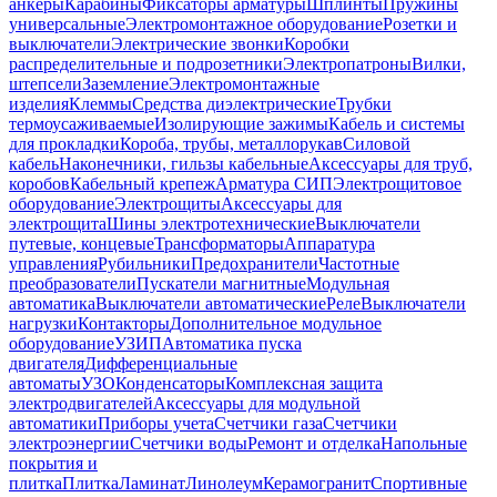
анкеры
Карабины
Фиксаторы арматуры
Шплинты
Пружины
универсальные
Электромонтажное оборудование
Розетки и
выключатели
Электрические звонки
Коробки
распределительные и подрозетники
Электропатроны
Вилки,
штепсели
Заземление
Электромонтажные
изделия
Клеммы
Средства диэлектрические
Трубки
термоусаживаемые
Изолирующие зажимы
Кабель и системы
для прокладки
Короба, трубы, металлорукав
Силовой
кабель
Наконечники, гильзы кабельные
Аксессуары для труб,
коробов
Кабельный крепеж
Арматура СИП
Электрощитовое
оборудование
Электрощиты
Аксессуары для
электрощита
Шины электротехнические
Выключатели
путевые, концевые
Трансформаторы
Аппаратура
управления
Рубильники
Предохранители
Частотные
преобразователи
Пускатели магнитные
Модульная
автоматика
Выключатели автоматические
Реле
Выключатели
нагрузки
Контакторы
Дополнительное модульное
оборудование
УЗИП
Автоматика пуска
двигателя
Дифференциальные
автоматы
УЗО
Конденсаторы
Комплексная защита
электродвигателей
Аксессуары для модульной
автоматики
Приборы учета
Счетчики газа
Счетчики
электроэнергии
Счетчики воды
Ремонт и отделка
Напольные
покрытия и
плитка
Плитка
Ламинат
Линолеум
Керамогранит
Спортивные