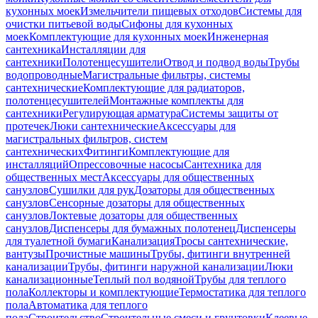
кухонных моек
Измельчители пищевых отходов
Системы для
очистки питьевой воды
Сифоны для кухонных
моек
Комплектующие для кухонных моек
Инженерная
сантехника
Инсталляции для
сантехники
Полотенцесушители
Отвод и подвод воды
Трубы
водопроводные
Магистральные фильтры, системы
сантехнические
Комплектующие для радиаторов,
полотенцесушителей
Монтажные комплекты для
сантехники
Регулирующая арматура
Системы защиты от
протечек
Люки сантехнические
Аксессуары для
магистральных фильтров, систем
сантехнических
Фитинги
Комплектующие для
инсталляций
Опрессовочные насосы
Сантехника для
общественных мест
Аксессуары для общественных
санузлов
Сушилки для рук
Дозаторы для общественных
санузлов
Сенсорные дозаторы для общественных
санузлов
Локтевые дозаторы для общественных
санузлов
Диспенсеры для бумажных полотенец
Диспенсеры
для туалетной бумаги
Канализация
Тросы сантехнические,
вантузы
Прочистные машины
Трубы, фитинги внутренней
канализации
Трубы, фитинги наружной канализации
Люки
канализационные
Теплый пол водяной
Трубы для теплого
пола
Коллекторы и комплектующие
Термостатика для теплого
пола
Автоматика для теплого
пола
Строительство
Строительные смеси и грунтовки
Клеевые