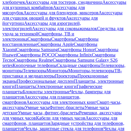
хлебопечек
Аксессуары для тостеров, сэндвичниц
Аксессуары
для кухонных комбайнов
Аксессуары для
мясорубок
Аксессуары для блендеров, миксеров
Аксессуары
для сушилок овощей и фруктов
Аксессуары для
йогуртниц
Аксессуары для аэрогрилей,
электрогрилей
Аксессуары для соковыжималок
Средства для
ухода за техникой
Смартфоны, ТВ и
электроника
Смартфоны
Смартфоны
Смартфоны
восстановленные
Смартфоны Apple
Смартфоны
Xiaomi
Смартфоны Samsung
Смартфоны Honor
Смартфоны
Huawei
Смартфоны POCO
Смартфоны Infinix
Смартфоны
Tecno
Смартфоны Realme
Смартфоны Samsung Galaxy S26
series
Кнопочные телефоны
Складные смартфоны
Телевизоры,
мониторы
Телевизоры
Мониторы
Мониторы-телевизоры
ТВ-
приставки и медиаплееры
Проекторы
Проекционные
экраны
Профессиональные дисплеи
Планшеты, электронные
книги
Планшеты
Электронные книги
Графические
планшеты
Блокноты электронные
Чехлы, бамперы для
планшетов
Аксессуары для планшетов,
смартфонов
Аксессуары для электронных книг
Смарт-часы,
аксессуары
Умные часы
Фитнес-браслеты
Умные часы
детские
Умные часы, фитнес-браслеты
Ремешки, аксессуары
для умных часов
Кабели для умных часов
Аксессуары для
смартфонов, планшетов
Зарядные устройства для телефонов,
планшетов
Чехлы, защитные стекла для телефонов
Чехлы для