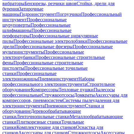
вибраторы
Бензорезы, резчики швов
Стойки, дрели для
бурения
Затирочные
машины
Гидроинструмент
Погрузчики
Профессиональный
инструмент
Профессиональные
шуруповерты
Профессиональные
шлифмашины
Профессиональные
перфораторы
Профессиональные циркулярные
пилы
Профессиональные электролобзики
Профессиональные
дрели
Профессиональные фрезеры
Профессиональные
мультиинструменты
Профессиональные
электрорубанки
Профессиональные строительные
фены
Профессиональные строительные
пистолеты
Профессиональные точильные
станки
Профессиональные
электроножницы
Пневмоинструмент
Наборы
профессионального электроинструмента
Строительное
оборудование
Компрессоры
Тепловые пушки
Пылесосы
профессиональные
Стружкоотсосы
Домкраты
Аксессуары для
компрессоров, пневмосистем
Системы пылеудаления для
электроинструмента
Пневмоинструмент
Станки и
оборудование
Деревообрабатывающие
станки
Ленточнопильные станки
Металлообрабатывающие
станки
Плиткорезные станки
Точильные
станки
Комплектующие для станков
Оснастка для
станков
Аксессуары для станков
Стружкоотсосы
Аксессуары