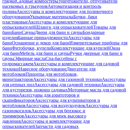
грядки
Садовые компостеры
Уничтожители, отпугиватели
насекомых и грызунов
Автоматизация и контроль
полива
Аксессуары и комплектующие для поливочного
оборудования
Укрывные материалы
Бочки, баки
пластиковые
Аксессуары и комплектующие для
опрыскивателей
Шланги для опрыскивателей
Товары для
бани
Бани
Сауны
Двери для бани и сауны
Бондарные
изделия
Банные принадлежности
Аксессуары для
бани
Оснащение и декор для бани
Измерительные приборы для
бани
Фитобочки, купели
Комплектующие для купелей
Окна
для бани
Мебель для бани и сауны
Ручки дверные для бани и
сауны
Эфирные масла
Спа-бассейны с
гидромассажем
Аксессуары и комплектующие для садовой
техники
Навесное оборудование
Двигатели для
мотоблоков
Прицепы для мотоблоков,
минитракторов
Аксессуары для газонной техники
Аксессуары
для цепных пил
Аксессуары для садовой техники
Аксессуары
для кусторезов, ножниц садовых
Моторные масла для садовой
техники
Аксессуары для аэратоторов и
скарификаторов
Аксессуары для культиваторов и
мотоблоков
Аксессуары для воздуходувок
Аксессуары для
газонокосилок
Аксессуары для бензокос и
триммеров
Аксессуары для моек высокого
давления
Аксессуары и комплектующие для
опрыскивателей
Запчасти для садовых