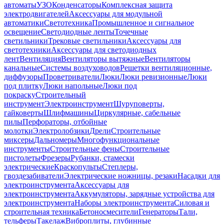
автоматы
УЗО
Конденсаторы
Комплексная защита
электродвигателей
Аксессуары для модульной
автоматики
Светотехника
Промышленное и сигнальное
освещение
Светодиодные ленты
Точечные
светильники
Трековые светильники
Аксессуары для
светотехники
Аксессуары для светодиодных
лент
Вентиляция
Вентиляторы вытяжные
Вентиляторы
канальные
Системы воздуховодов
Решетки вентиляционные,
диффузоры
Проветриватели
Люки
Люки ревизионные
Люки
под плитку
Люки напольные
Люки под
покраску
Строительный
инструмент
Электроинструмент
Шуруповерты,
гайковерты
Шлифмашины
Циркулярные, сабельные
пилы
Перфораторы, отбойные
молотки
Электролобзики
Дрели
Строительные
миксеры
Дальномеры
Многофункциональные
инструменты
Строительные фены
Строительные
пистолеты
Фрезеры
Рубанки, стамески
электрические
Краскопульты
Степлеры,
гвоздезабиватели
Электрические ножницы, резаки
Насадки для
электроинструмента
Аксессуары для
электроинструмента
Аккумуляторы, зарядные устройства для
электроинструмента
Наборы электроинструмента
Силовая и
строительная техника
Бетоносмесители
Генераторы
Тали,
тельферы
Такелаж
Виброплиты, глубинные