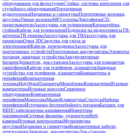
оборудования для фотостудии
Стойки, системы крепления для
студийного оборудования
Портативная
аудиотехника
Наушники и гарнитуры
Портативные колонки,
акустика
Умные колонки
MP3-плееры
Диктофоны
CD-
проигрыватели
Аксессуары для телевизоров
Кронштейны,
стойки
Кабели для телевизоров
Подписки на видеосервисы
ТВ-
антенны
ТВ-тюнеры
Аксессуары для ТВ
Аксессуары для
проектора
Очки 3D
Средства для ухода за
электроникой
Кабели, переходники
Аксессуары для
портативных устройств
Портативные аккумуляторы
Элементы
питания, зарядные устройства
Аккумуляторные
батареи
Держатели, док-станции
Аксессуары для планшетов,
смартфонов
Кабели для телефонов, планшетов
Зарядные
устройства для телефонов, планшетов
Компьютеры и
периферия
Компьютерная
техника
Ноутбуки
Планшеты
Моноблоки
Компьютеры
Игровые
компьютеры
Игровые консоли
Серверное
оборудование
Компьютерная
периферия
Мониторы
Мыши
Клавиатуры
Стилусы
Наборы
периферии
Источники бесперебойного питания
Батареи для
ИБП
Стабилизаторы напряжения
Инверторы
напряжения
Сетевые фильтры, удлинители
Веб-
камеры
Игровые контроллеры
Мультимедиа
акустика
Наушники и гарнитуры
Компьютерные кабели,
переходники
Зарядные, аккумуляторы
Док-станции,