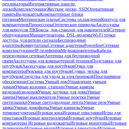
репликаторы
Интерактивные панели,
доски
Комплектующие
Жесткие диски, SSD
Оперативная
память
Видеокарты
Компьютерные блоки
питания
Материнские платы
Системы охлаждения
Корпуса для
компьютеров
Процессоры
Оптические приводы
Аксессуары
для корпусов ПК
Боксы, док-станции для накопителей
Сетевое
оборудование
Маршрутизаторы, DSL-модемы
Wi-Fi точки
доступа, усилители сигнала
Беспроводные
адаптеры
Коммутаторы
Сетевые адаптеры
Powerline
Сетевые
комплектующие
IP-телефония
Медиаконвертеры
Кабели,
переходники сетевые
Антенны для беспроводной
связи
Аксессуары для компьютерной техники
Подставки для
ноутбуков
Аксессуары для ноутбуков
Очки для
компьютера
Рюкзаки для ноутбуков
Сумки, чехлы для
ноутбуков
Средства для ухода за электроникой
Программное
обеспечение
Система Умный дом
Управление умным
домом
Умные колонки, станции
Умные камеры
видеонаблюдения
Умные датчики для дома
Умные
лампы
Умные выключатели
Умные розетки
Умные
светильники
Умные светодиодные ленты
Умные реле
Умные
замки
Умные домофоны
Умные карнизы
Умные
терморегуляторы
Игровая зона
Игровые приставки
Игры для
приставок
Игровые контроллеры
Игровые ноутбуки
Игровые
компьютеры
Игровые видеокарты
Игровые мониторы
Игровые
телевизоры
Игровые мыши
Игровые клавиатуры
Игровые