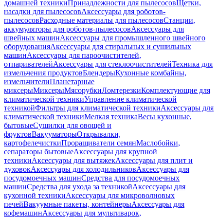
домашней техники
Принадлежности для пылесосов
Щетки,
насадки для пылесосов
Аксессуары для роботов-
пылесосов
Расходные материалы для пылесосов
Станции,
аккумуляторы для роботов-пылесосов
Аксессуары для
швейных машин
Аксессуары для промышленного швейного
оборудования
Аксессуары для стиральных и сушильных
машин
Аксессуары для пароочистителей,
отпаривателей
Аксессуары для стеклоочистителей
Техника для
измельчения продуктов
Блендеры
Кухонные комбайны,
измельчители
Планетарные
миксеры
Миксеры
Мясорубки
Ломтерезки
Комплектующие для
климатической техники
Управление климатической
техникой
Фильтры для климатической техники
Аксессуары для
климатической техники
Мелкая техника
Весы кухонные,
бытовые
Сушилки для овощей и
фруктов
Вакууматоры
Открывалки,
картофелечистки
Проращиватели семян
Маслобойки,
сепараторы бытовые
Аксессуары для крупной
техники
Аксессуары для вытяжек
Аксессуары для плит и
духовок
Аксессуары для холодильников
Аксессуары для
посудомоечных машин
Средства для посудомоечных
машин
Средства для ухода за техникой
Аксессуары для
кухонной техники
Аксессуары для микроволновых
печей
Вакуумные пакеты, контейнеры
Аксессуары для
кофемашин
Аксессуары для мультиварок,