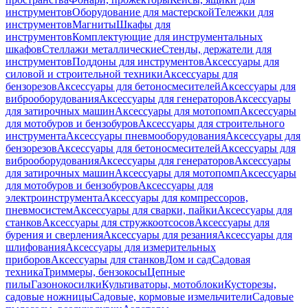
инструментов
Оборудование для мастерской
Тележки для
инструментов
Магниты
Шкафы для
инструментов
Комплектующие для инструментальных
шкафов
Стеллажи металлические
Стенды, держатели для
инструментов
Поддоны для инструментов
Аксессуары для
силовой и строительной техники
Аксессуары для
бензорезов
Аксессуары для бетоносмесителей
Аксессуары для
виброоборудования
Аксессуары для генераторов
Аксессуары
для затирочных машин
Аксессуары для мотопомп
Аксессуары
для мотобуров и бензобуров
Аксессуары для строительного
инструмента
Аксессуары пневмооборудования
Аксессуары для
бензорезов
Аксессуары для бетоносмесителей
Аксессуары для
виброоборудования
Аксессуары для генераторов
Аксессуары
для затирочных машин
Аксессуары для мотопомп
Аксессуары
для мотобуров и бензобуров
Аксессуары для
электроинструмента
Аксессуары для компрессоров,
пневмосистем
Аксессуары для сварки, пайки
Аксессуары для
станков
Аксессуары для стружкоотсосов
Аксессуары для
бурения и сверления
Аксессуары для резания
Аксессуары для
шлифования
Аксессуары для измерительных
приборов
Аксессуары для станков
Дом и сад
Садовая
техника
Триммеры, бензокосы
Цепные
пилы
Газонокосилки
Культиваторы, мотоблоки
Кусторезы,
садовые ножницы
Садовые, кормовые измельчители
Садовые