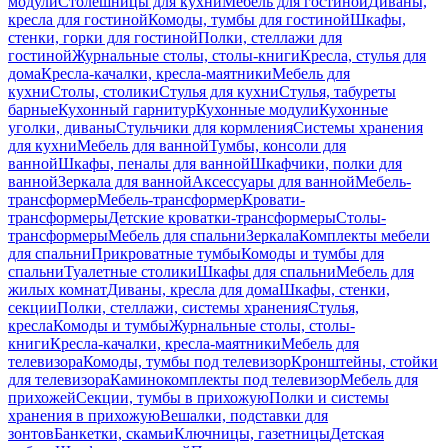
модули
Столешницы для кухни
Мебель для гостиной
Диваны,
кресла для гостиной
Комоды, тумбы для гостиной
Шкафы,
стенки, горки для гостиной
Полки, стеллажи для
гостиной
Журнальные столы, столы-книги
Кресла, стулья для
дома
Кресла-качалки, кресла-маятники
Мебель для
кухни
Столы, столики
Стулья для кухни
Стулья, табуреты
барные
Кухонный гарнитур
Кухонные модули
Кухонные
уголки, диваны
Стульчики для кормления
Системы хранения
для кухни
Мебель для ванной
Тумбы, консоли для
ванной
Шкафы, пеналы для ванной
Шкафчики, полки для
ванной
Зеркала для ванной
Аксессуары для ванной
Мебель-
трансформер
Мебель-трансформер
Кровати-
трансформеры
Детские кроватки-трансформеры
Столы-
трансформеры
Мебель для спальни
Зеркала
Комплекты мебели
для спальни
Прикроватные тумбы
Комоды и тумбы для
спальни
Туалетные столики
Шкафы для спальни
Мебель для
жилых комнат
Диваны, кресла для дома
Шкафы, стенки,
секции
Полки, стеллажи, системы хранения
Стулья,
кресла
Комоды и тумбы
Журнальные столы, столы-
книги
Кресла-качалки, кресла-маятники
Мебель для
телевизора
Комоды, тумбы под телевизор
Кронштейны, стойки
для телевизора
Каминокомплекты под телевизор
Мебель для
прихожей
Секции, тумбы в прихожую
Полки и системы
хранения в прихожую
Вешалки, подставки для
зонтов
Банкетки, скамьи
Ключницы, газетницы
Детская