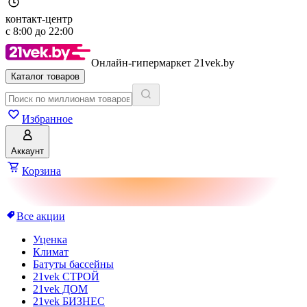
контакт-центр
с
8:00
до
22:00
Онлайн-гипермаркет 21vek.by
Каталог товаров
Избранное
Аккаунт
Корзина
Все акции
Уценка
Климат
Батуты бассейны
21vek СТРОЙ
21vek ДОМ
21vek БИЗНЕС