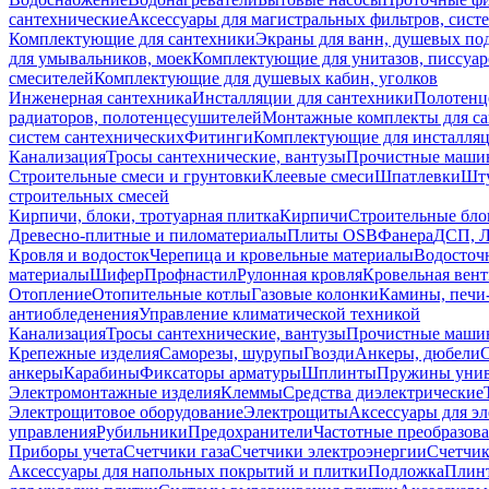
сантехнические
Аксессуары для магистральных фильтров, сист
Комплектующие для сантехники
Экраны для ванн, душевых по
для умывальников, моек
Комплектующие для унитазов, писсуар
смесителей
Комплектующие для душевых кабин, уголков
Инженерная сантехника
Инсталляции для сантехники
Полотенц
радиаторов, полотенцесушителей
Монтажные комплекты для с
систем сантехнических
Фитинги
Комплектующие для инсталля
Канализация
Тросы сантехнические, вантузы
Прочистные маши
Строительные смеси и грунтовки
Клеевые смеси
Шпатлевки
Шту
строительных смесей
Кирпичи, блоки, тротуарная плитка
Кирпичи
Строительные бло
Древесно-плитные и пиломатериалы
Плиты OSB
Фанера
ДСП, 
Кровля и водосток
Черепица и кровельные материалы
Водосточ
материалы
Шифер
Профнастил
Рулонная кровля
Кровельная вен
Отопление
Отопительные котлы
Газовые колонки
Камины, печи
антиобледенения
Управление климатической техникой
Канализация
Тросы сантехнические, вантузы
Прочистные маши
Крепежные изделия
Саморезы, шурупы
Гвозди
Анкеры, дюбели
анкеры
Карабины
Фиксаторы арматуры
Шплинты
Пружины унив
Электромонтажные изделия
Клеммы
Средства диэлектрические
Электрощитовое оборудование
Электрощиты
Аксессуары для э
управления
Рубильники
Предохранители
Частотные преобразов
Приборы учета
Счетчики газа
Счетчики электроэнергии
Счетчи
Аксессуары для напольных покрытий и плитки
Подложка
Плинт