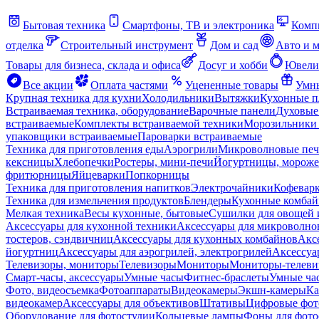
Бытовая техника
Смартфоны, ТВ и электроника
Комп
отделка
Строительный инструмент
Дом и сад
Авто и 
Товары для бизнеса, склада и офиса
Досуг и хобби
Ювели
Все акции
Оплата частями
Уцененные товары
Умны
Крупная техника для кухни
Холодильники
Вытяжки
Кухонные 
Встраиваемая техника, оборудование
Варочные панели
Духовые
встраиваемые
Комплекты встраиваемой техники
Морозильники 
упаковщики встраиваемые
Пароварки встраиваемые
Техника для приготовления еды
Аэрогрили
Микроволновые пе
кексницы
Хлебопечки
Ростеры, мини-печи
Йогуртницы, морож
фритюрницы
Яйцеварки
Попкорницы
Техника для приготовления напитков
Электрочайники
Кофевар
Техника для измельчения продуктов
Блендеры
Кухонные комбай
Мелкая техника
Весы кухонные, бытовые
Сушилки для овощей 
Аксессуары для кухонной техники
Аксессуары для микроволно
тостеров, сэндвичниц
Аксессуары для кухонных комбайнов
Акс
йогуртниц
Аксессуары для аэрогрилей, электрогрилей
Аксессуа
Телевизоры, мониторы
Телевизоры
Мониторы
Мониторы-телеви
Смарт-часы, аксессуары
Умные часы
Фитнес-браслеты
Умные ча
Фото, видеосъемка
Фотоаппараты
Видеокамеры
Экшн-камеры
Ка
видеокамер
Аксессуары для объективов
Штативы
Цифровые фот
Оборудование для фотостудии
Кольцевые лампы
Фоны для фото