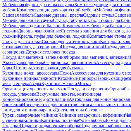
Мебельная фурнитура и аксессуары
Комплектующие для столов
мебели
Комплектующие для корпусной мебели
Мебельная фурн
Садовая мебель
Садовые диваны, кресла
Садовые стулья
Садовые
Мебель для бани и сауны
Стулья, табуретки, подставки для бани
Мебель для лоджии и балкона
Комплекты мебели для балкона, 
лоджии
Дверцы жалюзийные
Системы хранения для балкона, л
лоджии
Кресла, пуфы для балкона, лоджии
Компактные столы дл
Посуда для готовки
Сковороды, сотейники, воки
Кастрюли, ков
Столовая посуда, сервировка
Посуда для напитков
Посуда для г
сервировки
Детская столовая посуда
Посуда для выпечки, запекания
Формы для выпечки, запекания
Аксессуары для бара
Сервировка для напитков
Аксессуары для 
бары
Штопоры, открывалки для бутылок
Кухонные ножи, аксессуары
Ножи
Аксессуары для кухонных н
Кухонные принадлежности
Кухонные приборы
Терки, овощерез
мяса, тендерайзеры
Кухонные мелочи
Миски
Организация хранения на кухне
Посуда для хранения
Органайзе
посуда, упаковка
Вакуумные пакеты, контейнеры
Консервирование и дистилляция
Автоклавы для консервирован
брожения
Ингредиенты для приготовления алкогольных напит
виноделия и пивоварения
Дистилляторы бытовые
Турки, заварочные чайники
Чайники заварочные, кофейники
Ча
Сувениры
Копилки
Картины, постеры
Фотоальбомы
Рамки для ф
Подарки
Подарки, подарочные наборы
Подарочные наборы косм
Водоснабжение
Водонагреватели
Бытовые насосы
Проточные фи