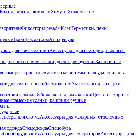
дверные
Болты, винты, шпильки
Хомуты
Химические
творители
Фиксаторы резьбы
Клеи
Герметики, пены
нцевые
Трансформаторы
Аппаратура
уары для светотехники
Аксессуары для светодиодных лент
езы, резчики швов
Стойки, дрели для бурения
Затирочные
ля компрессоров, пневмосистем
Системы пылеудаления для
ие для сварочного оборудования
Аксессуары для сварки,
щи строительные
Зубила, керны, выколотки
Щетки слесарные
чные стамески
Рубанки, рашпили ручные
енты
 ударные
енсеры для скотча
Аксессуары для малярных, отделочных
ная одежда
Спецодежда
Спецобувь
виброоборудования
Аксессуары для генераторов
Аксессуары для