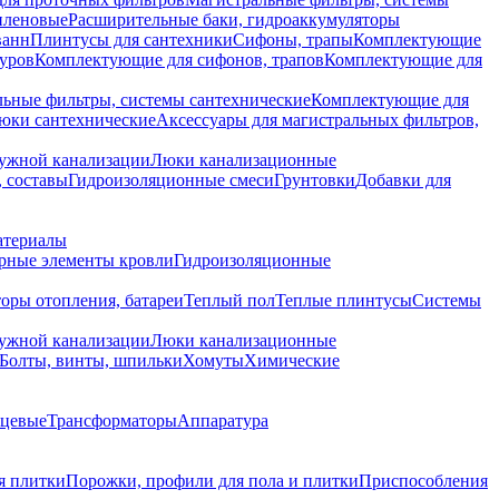
иленовые
Расширительные баки, гидроаккумуляторы
ванн
Плинтусы для сантехники
Сифоны, трапы
Комплектующие
уров
Комплектующие для сифонов, трапов
Комплектующие для
ьные фильтры, системы сантехнические
Комплектующие для
юки сантехнические
Аксессуары для магистральных фильтров,
ружной канализации
Люки канализационные
 составы
Гидроизоляционные смеси
Грунтовки
Добавки для
атериалы
рные элементы кровли
Гидроизоляционные
оры отопления, батареи
Теплый пол
Теплые плинтусы
Системы
ружной канализации
Люки канализационные
Болты, винты, шпильки
Хомуты
Химические
нцевые
Трансформаторы
Аппаратура
я плитки
Порожки, профили для пола и плитки
Приспособления