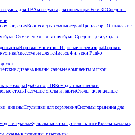
сессуары для ТВ
Аксессуары для проектора
Очки 3D
Средства
ание
 охлаждения
Корпуса для компьютеров
Процессоры
Оптические
утбуков
Сумки, чехлы для ноутбуков
Средства для ухода за
деокарты
Игровые мониторы
Игровые телевизоры
Игровые
акустика
Аксессуары для геймеров
Фигурки Funko
 диски
Детские диваны
Диваны садовые
Комплекты мягкой
ики, комоды
Тумбы под ТВ
Комоды пластиковые
довые столы
Растущие столы и парты
Столы, журнальные
ки, диваны
Стульчики для кормления
Системы хранения для
моды и тумбы
Журнальные столы, столы-книги
Кресла-качалки,
ки, скамьи
Ключницы, газетницы