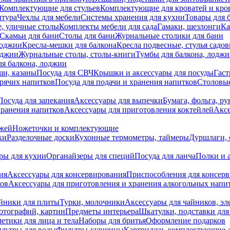
Комплектующие для стульев
Комплектующие для кроватей и кро
итура
Чехлы для мебели
Системы хранения для кухни
Товары для 
, уличные столы
Комплекты мебели для сада
Гамаки, шезлонги
Ка
Скамьи для бани
Столы для бани
Журнальные столики для бани
лоджии
Кресла-мешки для балкона
Кресла подвесные, стулья садо
оджии
Журнальные столы, столы-книги
Тумбы для балкона, лодж
я балкона, лоджии
ши, казаны
Посуда для СВЧ
Крышки и аксессуары для посуды
Гаст
орячих напитков
Посуда для подачи и хранения напитков
Столовы
Посуда для запекания
Аксессуары для выпечки
Бумага, фольга, р
хранения напитков
Аксессуары для приготовления коктейлей
Аксе
ожей
Ножеточки и комплектующие
ки
Разделочные доски
Кухонные термометры, таймеры
Дуршлаги, 
ры для кухни
Органайзеры для специй
Посуда для ланча
Полки и 
ия
Аксессуары для консервирования
Приспособления для консер
ков
Аксессуары для приготовления и хранения алкогольных напи
йники для плиты
Турки, молочники
Аксессуары для чайников, э
отографий, картин
Предметы интерьера
Шкатулки, подставки дл
етики для лица и тела
Наборы для бритья
Оформление подарков
льтры для воды
Фильтры-кувшины
Картриджи, комплектующие д