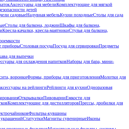
ваток
Аксессуары для мебели
Комплектующие для мягкой
безопасности детей
чели садовые
Надувная мебель
Кухни походные
Столы для сада
вые
Столы для балкона, лоджии
Шкафы для балкона,
ии
Кресла-качалки, кресла-маятники
Стулья для балкона,
роемкости
е приборы
Столовая посуда
Посуда для сервировки
Предметы
укава для выпечки
ссуары для охлаждения напитков
Наборы для бара, мини-
сита, воронки
Формы, приборы для приготовления
Молотки для
аксессуары на рейлинги
Рейлинги для кухни
Одноразовая
вирования
Открывалки
Пивоварни
Емкости для
тков
Комплектующие для дистилляторов
Прессы, дробилки для
лектрочайников
Фильтры-кувшины
я украшений
Статуэтки
Магниты сувенирные
Иконы
ля проточных фильтров
Магистральные фильтры, системы