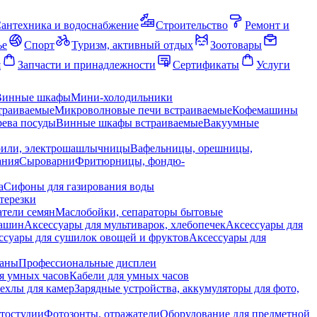
антехника и водоснабжение
Строительство
Ремонт и
ье
Спорт
Туризм, активный отдых
Зоотовары
я
Запчасти и принадлежности
Сертификаты
Услуги
Винные шкафы
Мини-холодильники
траиваемые
Микроволновые печи встраиваемые
Кофемашины
ева посуды
Винные шкафы встраиваемые
Вакуумные
рили, электрошашлычницы
Вафельницы, орешницы,
ания
Сыроварни
Фритюрницы, фондю-
а
Сифоны для газирования воды
терезки
тели семян
Маслобойки, сепараторы бытовые
машин
Аксессуары для мультиварок, хлебопечек
Аксессуары для
ссуары для сушилок овощей и фруктов
Аксессуары для
раны
Профессиональные дисплеи
я умных часов
Кабели для умных часов
ехлы для камер
Зарядные устройства, аккумуляторы для фото,
тостудии
Фотозонты, отражатели
Оборудование для предметной