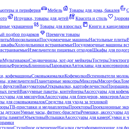
ьютеры и периферия
Мебель
Товары для дома, бакалея
С
мото
Игрушки, товары для детей
Красота и стиль
Здоров
рные украшения
Товары для взрослых
Книги и канцеляри
й подбор подарков
Премиум товары
плиты
Морозильники
Посудомоечные машины
Настольные плиты
 шкафы
Холодильники встраиваемые
Посудомоечные машины вс
встраиваемые
Измельчители пищевых отходов
Шкафы для подогр
чи
Мультиварки
Сэндвичницы, хот-дог мейкеры
Тостеры
Электрог
еницы
Фризеры
Блинницы
Пароварки
Автоклавы для консервиров
ки, кофемашины
Соковыжималки
Кофемолки
Вспениватели молок
ны, измельчители
Планетарные миксеры
Миксеры
Мясорубки
Лом
и фруктов
Вакууматоры
Открывалки, картофелечистки
Проращива
вых печей
Вакуумные пакеты, контейнеры
Аксессуары для кофе
ессуары для мясорубок
Аксессуары для блендеров, миксеров
Аксе
ры для соковыжималок
Средства для ухода за техникой
зоры
ТВ-приставки и медиаплееры
Проекторы
Проекционные эк
сы детские
Умные часы, фитнес-браслеты
Ремешки, аксессуары дл
рты памяти
Объективы
Вспышки
Аксессуары для камер
Сумки и ч
орамки
студии
Студийное освещение
Насадки светоформирующие для фо