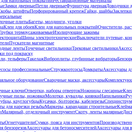
 для напольных покрытий
Реставрационные материалы
ые
Замки дверные
Петли дверные
Фурнитура дверная
Доводчики 
Скобы, штифты
Перфорированный крепеж
Гайки, шайбы
Заклепки
ерсальные
лочные плиты
Багеты, молдинги, уголки
на
Клеи для обоев
Клеи для напольных покрытий
Очистители, рас
Трубки термоусаживаемые
Изолирующие зажимы
лектрощита
Шины электротехнические
Выключатели путевые, ко
атели
Пускатели магнитные
одные ленты
Точечные светильники
Трековые светильники
Аксесс
и под покраску
ли, тельферы
Такелаж
Виброплиты, глубинные вибраторы
Бензор
сосы профессиональные
Стружкоотсосы
Домкраты
Аксессуары д
аяльное оборудование
Сварочные маски, аксессуары
Комплектующ
ечные ключи
Отвертки, наборы отверток
Ножницы слесарные
Кле
учные пилы, ножовки
Молотки, кувалды, киянки
Напильники
Ру
убцы, круглогубцы
Кусачки, болторезы, кабелерезы
Специнструм
ы для нарезки резьбы
Маркеры, карандаши строительные
Клейма
и
Малярный, отделочный инструмент
Скотч, ленты малярные
Дисп
иты
Огнетушители
Сумки, пояса для инструментов
Производствен
я бензорезов
Аксессуары для бетоносмесителей
Аксессуары для 