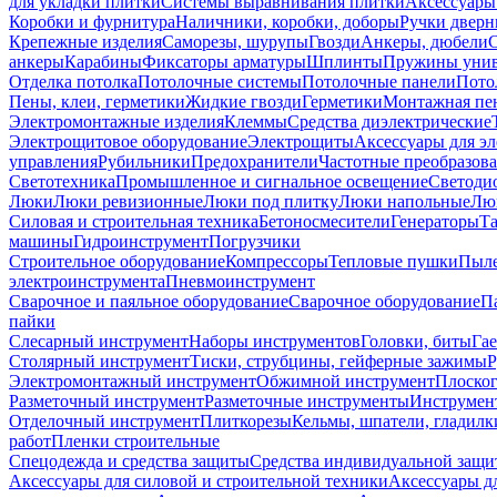
для укладки плитки
Системы выравнивания плитки
Аксессуары
Коробки и фурнитура
Наличники, коробки, доборы
Ручки дверн
Крепежные изделия
Саморезы, шурупы
Гвозди
Анкеры, дюбели
анкеры
Карабины
Фиксаторы арматуры
Шплинты
Пружины унив
Отделка потолка
Потолочные системы
Потолочные панели
Пото
Пены, клеи, герметики
Жидкие гвозди
Герметики
Монтажная пе
Электромонтажные изделия
Клеммы
Средства диэлектрические
Электрощитовое оборудование
Электрощиты
Аксессуары для э
управления
Рубильники
Предохранители
Частотные преобразов
Светотехника
Промышленное и сигнальное освещение
Светоди
Люки
Люки ревизионные
Люки под плитку
Люки напольные
Люк
Силовая и строительная техника
Бетоносмесители
Генераторы
Та
машины
Гидроинструмент
Погрузчики
Строительное оборудование
Компрессоры
Тепловые пушки
Пыле
электроинструмента
Пневмоинструмент
Сварочное и паяльное оборудование
Сварочное оборудование
П
пайки
Слесарный инструмент
Наборы инструментов
Головки, биты
Га
Столярный инструмент
Тиски, струбцины, гейферные зажимы
Р
Электромонтажный инструмент
Обжимной инструмент
Плоског
Разметочный инструмент
Разметочные инструменты
Инструмент
Отделочный инструмент
Плиткорезы
Кельмы, шпатели, гладилк
работ
Пленки строительные
Спецодежда и средства защиты
Средства индивидуальной защ
Аксессуары для силовой и строительной техники
Аксессуары дл