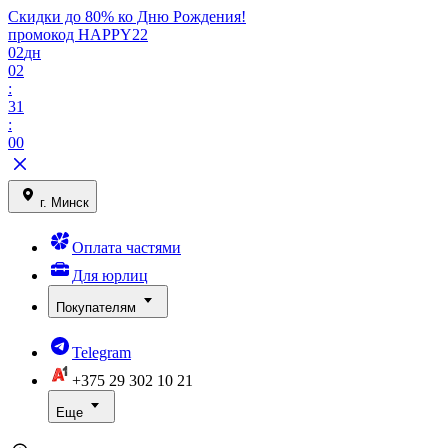
Скидки до 80% ко Дню Рождения!
промокод HAPPY22
02
дн
02
:
31
:
00
г. Минск
Оплата частями
Для юрлиц
Покупателям
Telegram
+375 29
302 10 21
Еще