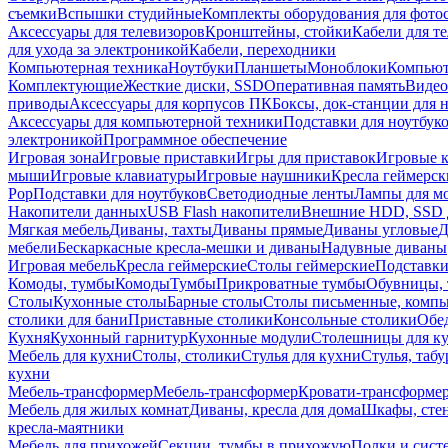
съемки
Вспышки студийные
Комплекты оборудования для фото
Аксессуары для телевизоров
Кронштейны, стойки
Кабели для т
для ухода за электроникой
Кабели, переходники
Компьютерная техника
Ноутбуки
Планшеты
Моноблоки
Компью
Комплектующие
Жесткие диски, SSD
Оперативная память
Видео
приводы
Аксессуары для корпусов ПК
Боксы, док-станции для 
Аксессуары для компьютерной техники
Подставки для ноутбук
электроникой
Программное обеспечение
Игровая зона
Игровые приставки
Игры для приставок
Игровые 
мыши
Игровые клавиатуры
Игровые наушники
Кресла геймерск
Pop
Подставки для ноутбуков
Светодиодные ленты
Лампы для м
Накопители данных
USB Flash накопители
Внешние HDD, SSD 
Мягкая мебель
Диваны, тахты
Диваны прямые
Диваны угловые
Д
мебели
Бескаркасные кресла-мешки и диваны
Надувные диваны
Игровая мебель
Кресла геймерские
Столы геймерские
Подставки
Комоды, тумбы
Комоды
Тумбы
Прикроватные тумбы
Обувницы, 
Столы
Кухонные столы
Барные столы
Столы письменные, комп
столики для бани
Приставные столики
Консольные столики
Обе
Кухня
Кухонный гарнитур
Кухонные модули
Столешницы для к
Мебель для кухни
Столы, столики
Стулья для кухни
Стулья, таб
кухни
Мебель-трансформер
Мебель-трансформер
Кровати-трансформе
Мебель для жилых комнат
Диваны, кресла для дома
Шкафы, стен
кресла-маятники
Мебель для прихожей
Секции, тумбы в прихожую
Полки и сист