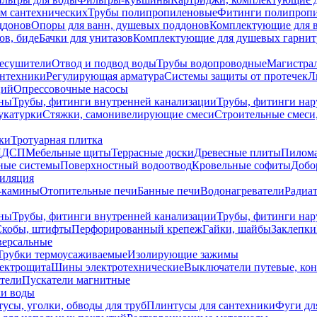
ем сантехнических
Трубы полипропиленовые
Фитинги полипроп
ддонов
Опоры для ванн, душевых поддонов
Комплектующие для 
ов, биде
Бачки для унитазов
Комплектующие для душевых гарнит
есушители
Отвод и подвод воды
Трубы водопроводные
Магистрал
антехники
Регулирующая арматура
Системы защиты от протечек
Л
ций
Опрессовочные насосы
ны
Трубы, фитинги внутренней канализации
Трубы, фитинги на
катурки
Стяжки, самонивелирующие смеси
Строительные смеси,
ки
Тротуарная плитка
ЛДСП
Мебельные щиты
Террасные доски
Древесные плиты
Пилом
ные системы
Поверхностный водоотвод
Кровельные софиты
Добо
тиляция
-камины
Отопительные печи
Банные печи
Водонагреватели
Радиат
ны
Трубы, фитинги внутренней канализации
Трубы, фитинги на
Скобы, штифты
Перфорированный крепеж
Гайки, шайбы
Заклепки
ерсальные
Трубки термоусаживаемые
Изолирующие зажимы
лектрощита
Шины электротехнические
Выключатели путевые, ко
атели
Пускатели магнитные
ки воды
усы, уголки, обводы для труб
Плинтусы для сантехники
Фуги дл