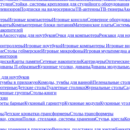
студии
Стойки, системы крепления для студийного оборудования
елевизоров
Подписки на видеосервисы
ТВ-антенны
ТВ-тюнеры
Ак
теры
Игровые компьютеры
Игровые консоли
Серверное оборудов
карты
Компьютерные блоки питания
Материнские платы
Системы
накопителей
ов
Аксессуары для ноутбуков
Очки для компьютера
Рюкзаки для но
контроллеры
Игровые ноутбуки
Игровые компьютеры
Игровые ви
ие
Столы геймерские
Игровые микрофоны
Игровая мультимедиа 
ониторов
диски
Карты памяти
Сетевые накопители
Картридеры
Оптические
иваны П-образные
Кухонные уголки, диваны
Диваны модульные
 для ноутбуков
тумбы в прихожую
Комоды, тумбы для ванной
Пеленальные стол
ьютерные
Детские столы
Туалетные столики
Журнальные столы
Са
денные группы
Столы-книги
ухни
уреты барные
Кухонный гарнитур
Кухонные модули
Кухонные угол
ры
Детские кроватки-трансформеры
Столы-трансформеры
ки, секции
Полки, стеллажи, системы хранения
Стулья, кресла
Ко
емы хранения в прихожую
Вешалки, подставки для зонтов
Банкет