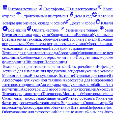
Бытовая техника
Смартфоны, ТВ и электроника
Комп
отделка
Строительный инструмент
Дом и сад
Авто и 
Товары для бизнеса, склада и офиса
Досуг и хобби
Ювели
Все акции
Оплата частями
Уцененные товары
Умны
Крупная техника для кухни
Холодильники
Вытяжки
Кухонные 
Встраиваемая техника, оборудование
Варочные панели
Духовые
встраиваемые
Комплекты встраиваемой техники
Морозильники 
упаковщики встраиваемые
Пароварки встраиваемые
Техника для приготовления еды
Аэрогрили
Микроволновые пе
кексницы
Хлебопечки
Ростеры, мини-печи
Йогуртницы, морож
фритюрницы
Яйцеварки
Попкорницы
Техника для приготовления напитков
Электрочайники
Кофевар
Техника для измельчения продуктов
Блендеры
Кухонные комбай
Мелкая техника
Весы кухонные, бытовые
Сушилки для овощей 
Аксессуары для кухонной техники
Аксессуары для микроволно
тостеров, сэндвичниц
Аксессуары для кухонных комбайнов
Акс
йогуртниц
Аксессуары для аэрогрилей, электрогрилей
Аксессуа
Телевизоры, мониторы
Телевизоры
Мониторы
Мониторы-телеви
Смарт-часы, аксессуары
Умные часы
Фитнес-браслеты
Умные ча
Фото, видеосъемка
Фотоаппараты
Видеокамеры
Экшн-камеры
Ка
видеокамер
Аксессуары для объективов
Штативы
Цифровые фот
Оборудование для фотостудии
Кольцевые лампы
Фоны для фото