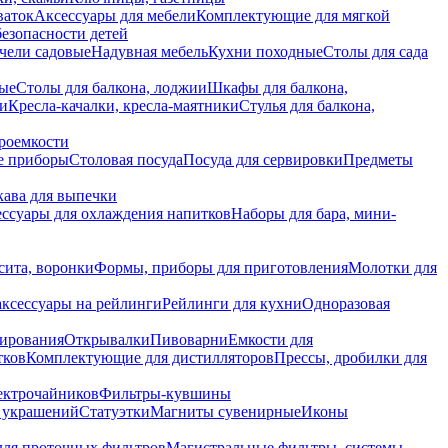
ваток
Аксессуары для мебели
Комплектующие для мягкой
безопасности детей
чели садовые
Надувная мебель
Кухни походные
Столы для сада
вые
Столы для балкона, лоджии
Шкафы для балкона,
ии
Кресла-качалки, кресла-маятники
Стулья для балкона,
роемкости
е приборы
Столовая посуда
Посуда для сервировки
Предметы
укава для выпечки
ссуары для охлаждения напитков
Наборы для бара, мини-
сита, воронки
Формы, приборы для приготовления
Молотки для
аксессуары на рейлинги
Рейлинги для кухни
Одноразовая
вирования
Открывалки
Пивоварни
Емкости для
тков
Комплектующие для дистилляторов
Прессы, дробилки для
лектрочайников
Фильтры-кувшины
я украшений
Статуэтки
Магниты сувенирные
Иконы
ля проточных фильтров
Магистральные фильтры, системы