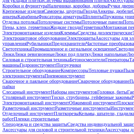
для укладки плитки
Системы выравнивания плитки
Аксессуары
Коробки и фурнитура
Наличники, коробки, доборы
Ручки дверн
Крепежные изделия
Саморезы, шурупы
Гвозди
Анкеры, дюбели
анкеры
Карабины
Фиксаторы арматуры
Шплинты
Пружины унив
Отделка потолка
Потолочные системы
Потолочные панели
Пото
Пены, клеи, герметики
Жидкие гвозди
Герметики
Монтажная пе
Электромонтажные изделия
Клеммы
Средства диэлектрические
Электрощитовое оборудование
Электрощиты
Аксессуары для э
управления
Рубильники
Предохранители
Частотные преобразов
Светотехника
Промышленное и сигнальное освещение
Светоди
Люки
Люки ревизионные
Люки под плитку
Люки напольные
Люк
Силовая и строительная техника
Бетоносмесители
Генераторы
Та
машины
Гидроинструмент
Погрузчики
Строительное оборудование
Компрессоры
Тепловые пушки
Пыле
электроинструмента
Пневмоинструмент
Сварочное и паяльное оборудование
Сварочное оборудование
П
пайки
Слесарный инструмент
Наборы инструментов
Головки, биты
Га
Столярный инструмент
Тиски, струбцины, гейферные зажимы
Р
Электромонтажный инструмент
Обжимной инструмент
Плоског
Разметочный инструмент
Разметочные инструменты
Инструмент
Отделочный инструмент
Плиткорезы
Кельмы, шпатели, гладилк
работ
Пленки строительные
Спецодежда и средства защиты
Средства индивидуальной защ
Аксессуары для силовой и строительной техники
Аксессуары дл