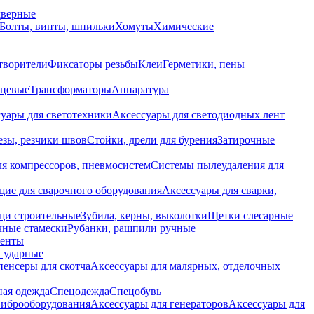
дверные
Болты, винты, шпильки
Хомуты
Химические
творители
Фиксаторы резьбы
Клеи
Герметики, пены
нцевые
Трансформаторы
Аппаратура
уары для светотехники
Аксессуары для светодиодных лент
езы, резчики швов
Стойки, дрели для бурения
Затирочные
ля компрессоров, пневмосистем
Системы пылеудаления для
ие для сварочного оборудования
Аксессуары для сварки,
щи строительные
Зубила, керны, выколотки
Щетки слесарные
чные стамески
Рубанки, рашпили ручные
енты
 ударные
енсеры для скотча
Аксессуары для малярных, отделочных
ная одежда
Спецодежда
Спецобувь
виброоборудования
Аксессуары для генераторов
Аксессуары для