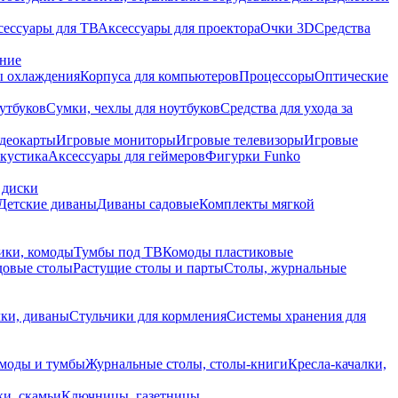
сессуары для ТВ
Аксессуары для проектора
Очки 3D
Средства
ание
 охлаждения
Корпуса для компьютеров
Процессоры
Оптические
утбуков
Сумки, чехлы для ноутбуков
Средства для ухода за
деокарты
Игровые мониторы
Игровые телевизоры
Игровые
акустика
Аксессуары для геймеров
Фигурки Funko
 диски
Детские диваны
Диваны садовые
Комплекты мягкой
ики, комоды
Тумбы под ТВ
Комоды пластиковые
довые столы
Растущие столы и парты
Столы, журнальные
ки, диваны
Стульчики для кормления
Системы хранения для
моды и тумбы
Журнальные столы, столы-книги
Кресла-качалки,
ки, скамьи
Ключницы, газетницы