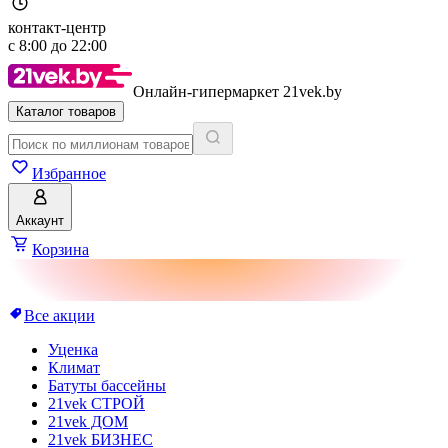
контакт-центр
с
8:00
до
22:00
Онлайн-гипермаркет 21vek.by
Каталог товаров
Избранное
Аккаунт
Корзина
Все акции
Уценка
Климат
Батуты бассейны
21vek СТРОЙ
21vek ДОМ
21vek БИЗНЕС