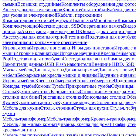
съемки
Вспышки студийные
Комплекты оборудования для фото
Аксессуары для телевизоров
Кронштейны, стойки
Кабели для т
для ухода за электроникой
Кабели, переходники
Компьютерная техника
Ноутбуки
Планшеты
Моноблоки
Компью
Комплектующие
Жесткие диски, SSD
Оперативная память
Видео
приводы
Аксессуары для корпусов ПК
Боксы, док-станции для 
Аксессуары для компьютерной техники
Подставки для ноутбук
электроникой
Программное обеспечение
Игровая зона
Игровые приставки
Игры для приставок
Игровые 
мыши
Игровые клавиатуры
Игровые наушники
Кресла геймерск
Pop
Подставки для ноутбуков
Светодиодные ленты
Лампы для м
Накопители данных
USB Flash накопители
Внешние HDD, SSD 
Мягкая мебель
Диваны, тахты
Диваны прямые
Диваны угловые
Д
мебели
Бескаркасные кресла-мешки и диваны
Надувные диваны
Игровая мебель
Кресла геймерские
Столы геймерские
Подставки
Комоды, тумбы
Комоды
Тумбы
Прикроватные тумбы
Обувницы, 
Столы
Кухонные столы
Барные столы
Столы письменные, комп
столики для бани
Приставные столики
Консольные столики
Обе
Кухня
Кухонный гарнитур
Кухонные модули
Столешницы для к
Мебель для кухни
Столы, столики
Стулья для кухни
Стулья, таб
кухни
Мебель-трансформер
Мебель-трансформер
Кровати-трансформе
Мебель для жилых комнат
Диваны, кресла для дома
Шкафы, стен
кресла-маятники
Мебель для прихожей
Секции, тумбы в прихожую
Полки и сист