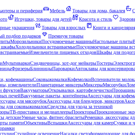
ьютеры и периферия
Мебель
Товары для дома, бакалея
С
мото
Игрушки, товары для детей
Красота и стиль
Здоров
рные украшения
Товары для взрослых
Книги и канцеляри
й подбор подарков
Премиум товары
плиты
Морозильники
Посудомоечные машины
Настольные плиты
 шкафы
Холодильники встраиваемые
Посудомоечные машины вс
встраиваемые
Измельчители пищевых отходов
Шкафы для подогр
чи
Мультиварки
Сэндвичницы, хот-дог мейкеры
Тостеры
Электрог
еницы
Фризеры
Блинницы
Пароварки
Автоклавы для консервиров
ки, кофемашины
Соковыжималки
Кофемолки
Вспениватели молок
ны, измельчители
Планетарные миксеры
Миксеры
Мясорубки
Лом
и фруктов
Вакууматоры
Открывалки, картофелечистки
Проращива
вых печей
Вакуумные пакеты, контейнеры
Аксессуары для кофе
ессуары для мясорубок
Аксессуары для блендеров, миксеров
Аксе
ры для соковыжималок
Средства для ухода за техникой
зоры
ТВ-приставки и медиаплееры
Проекторы
Проекционные эк
сы детские
Умные часы, фитнес-браслеты
Ремешки, аксессуары дл
рты памяти
Объективы
Вспышки
Аксессуары для камер
Сумки и ч
орамки
студии
Студийное освещение
Насадки светоформирующие для фо