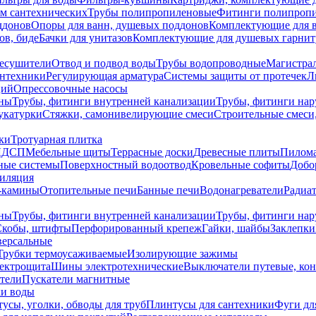
ем сантехнических
Трубы полипропиленовые
Фитинги полипроп
ддонов
Опоры для ванн, душевых поддонов
Комплектующие для 
ов, биде
Бачки для унитазов
Комплектующие для душевых гарнит
есушители
Отвод и подвод воды
Трубы водопроводные
Магистрал
антехники
Регулирующая арматура
Системы защиты от протечек
Л
ций
Опрессовочные насосы
ны
Трубы, фитинги внутренней канализации
Трубы, фитинги на
катурки
Стяжки, самонивелирующие смеси
Строительные смеси,
ки
Тротуарная плитка
ЛДСП
Мебельные щиты
Террасные доски
Древесные плиты
Пилом
ные системы
Поверхностный водоотвод
Кровельные софиты
Добо
тиляция
-камины
Отопительные печи
Банные печи
Водонагреватели
Радиат
ны
Трубы, фитинги внутренней канализации
Трубы, фитинги на
Скобы, штифты
Перфорированный крепеж
Гайки, шайбы
Заклепки
ерсальные
Трубки термоусаживаемые
Изолирующие зажимы
лектрощита
Шины электротехнические
Выключатели путевые, ко
атели
Пускатели магнитные
ки воды
усы, уголки, обводы для труб
Плинтусы для сантехники
Фуги дл