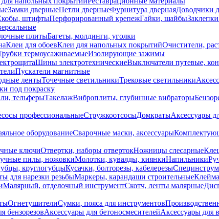
 для напольных покрытий
Реставрационные материалы
ые
Замки дверные
Петли дверные
Фурнитура дверная
Доводчики 
Скобы, штифты
Перфорированный крепеж
Гайки, шайбы
Заклепки
ерсальные
лочные плиты
Багеты, молдинги, уголки
на
Клеи для обоев
Клеи для напольных покрытий
Очистители, рас
Трубки термоусаживаемые
Изолирующие зажимы
лектрощита
Шины электротехнические
Выключатели путевые, ко
атели
Пускатели магнитные
одные ленты
Точечные светильники
Трековые светильники
Аксесс
и под покраску
ли, тельферы
Такелаж
Виброплиты, глубинные вибраторы
Бензор
сосы профессиональные
Стружкоотсосы
Домкраты
Аксессуары д
аяльное оборудование
Сварочные маски, аксессуары
Комплектующ
ечные ключи
Отвертки, наборы отверток
Ножницы слесарные
Кле
учные пилы, ножовки
Молотки, кувалды, киянки
Напильники
Ру
убцы, круглогубцы
Кусачки, болторезы, кабелерезы
Специнструм
ы для нарезки резьбы
Маркеры, карандаши строительные
Клейма
и
Малярный, отделочный инструмент
Скотч, ленты малярные
Дисп
иты
Огнетушители
Сумки, пояса для инструментов
Производствен
я бензорезов
Аксессуары для бетоносмесителей
Аксессуары для 