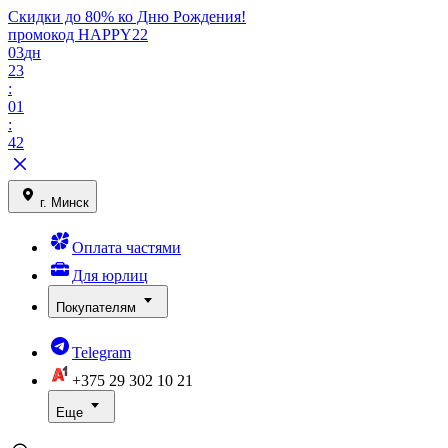
Скидки до 80% ко Дню Рождения!
промокод HAPPY22
03
дн
23
:
01
:
42
г. Минск
Оплата частями
Для юрлиц
Покупателям
Telegram
+375 29
302 10 21
Еще