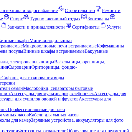
антехника и водоснабжение
Строительство
Ремонт и
ье
Спорт
Туризм, активный отдых
Зоотовары
я
Запчасти и принадлежности
Сертификаты
Услуги
Винные шкафы
Мини-холодильники
траиваемые
Микроволновые печи встраиваемые
Кофемашины
ева посуды
Винные шкафы встраиваемые
Вакуумные
рили, электрошашлычницы
Вафельницы, орешницы,
ания
Сыроварни
Фритюрницы, фондю-
а
Сифоны для газирования воды
терезки
тели семян
Маслобойки, сепараторы бытовые
машин
Аксессуары для мультиварок, хлебопечек
Аксессуары для
ссуары для сушилок овощей и фруктов
Аксессуары для
раны
Профессиональные дисплеи
я умных часов
Кабели для умных часов
ехлы для камер
Зарядные устройства, аккумуляторы для фото,
тостудии
Фотозонты, отражатели
Оборудование для предметной