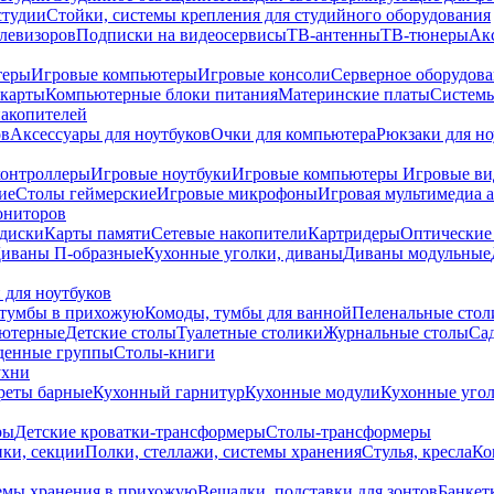
студии
Стойки, системы крепления для студийного оборудования
елевизоров
Подписки на видеосервисы
ТВ-антенны
ТВ-тюнеры
Ак
теры
Игровые компьютеры
Игровые консоли
Серверное оборудов
карты
Компьютерные блоки питания
Материнские платы
Системы
накопителей
ов
Аксессуары для ноутбуков
Очки для компьютера
Рюкзаки для но
контроллеры
Игровые ноутбуки
Игровые компьютеры
Игровые ви
ие
Столы геймерские
Игровые микрофоны
Игровая мультимедиа 
ониторов
диски
Карты памяти
Сетевые накопители
Картридеры
Оптические
иваны П-образные
Кухонные уголки, диваны
Диваны модульные
 для ноутбуков
тумбы в прихожую
Комоды, тумбы для ванной
Пеленальные стол
ьютерные
Детские столы
Туалетные столики
Журнальные столы
Са
денные группы
Столы-книги
ухни
уреты барные
Кухонный гарнитур
Кухонные модули
Кухонные угол
ры
Детские кроватки-трансформеры
Столы-трансформеры
ки, секции
Полки, стеллажи, системы хранения
Стулья, кресла
Ко
емы хранения в прихожую
Вешалки, подставки для зонтов
Банкет