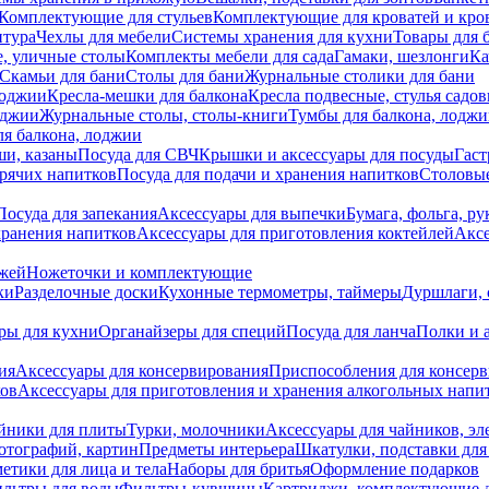
Комплектующие для стульев
Комплектующие для кроватей и кро
итура
Чехлы для мебели
Системы хранения для кухни
Товары для 
, уличные столы
Комплекты мебели для сада
Гамаки, шезлонги
Ка
Скамьи для бани
Столы для бани
Журнальные столики для бани
лоджии
Кресла-мешки для балкона
Кресла подвесные, стулья садо
оджии
Журнальные столы, столы-книги
Тумбы для балкона, лодж
я балкона, лоджии
ши, казаны
Посуда для СВЧ
Крышки и аксессуары для посуды
Гаст
орячих напитков
Посуда для подачи и хранения напитков
Столовы
Посуда для запекания
Аксессуары для выпечки
Бумага, фольга, р
хранения напитков
Аксессуары для приготовления коктейлей
Аксе
ожей
Ножеточки и комплектующие
ки
Разделочные доски
Кухонные термометры, таймеры
Дуршлаги, 
ры для кухни
Органайзеры для специй
Посуда для ланча
Полки и 
ия
Аксессуары для консервирования
Приспособления для консер
ков
Аксессуары для приготовления и хранения алкогольных напи
йники для плиты
Турки, молочники
Аксессуары для чайников, э
отографий, картин
Предметы интерьера
Шкатулки, подставки дл
етики для лица и тела
Наборы для бритья
Оформление подарков
льтры для воды
Фильтры-кувшины
Картриджи, комплектующие д