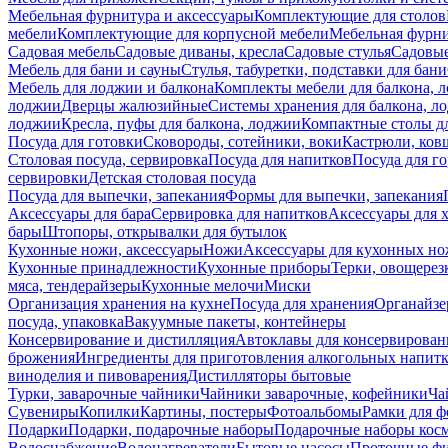
Мебельная фурнитура и аксессуары
Комплектующие для столов
мебели
Комплектующие для корпусной мебели
Мебельная фурн
Садовая мебель
Садовые диваны, кресла
Садовые стулья
Садовые
Мебель для бани и сауны
Стулья, табуретки, подставки для бани
Мебель для лоджии и балкона
Комплекты мебели для балкона, 
лоджии
Дверцы жалюзийные
Системы хранения для балкона, л
лоджии
Кресла, пуфы для балкона, лоджии
Компактные столы дл
Посуда для готовки
Сковороды, сотейники, воки
Кастрюли, ков
Столовая посуда, сервировка
Посуда для напитков
Посуда для г
сервировки
Детская столовая посуда
Посуда для выпечки, запекания
Формы для выпечки, запекания
Аксессуары для бара
Сервировка для напитков
Аксессуары для 
бары
Штопоры, открывалки для бутылок
Кухонные ножи, аксессуары
Ножи
Аксессуары для кухонных н
Кухонные принадлежности
Кухонные приборы
Терки, овощерез
мяса, тендерайзеры
Кухонные мелочи
Миски
Организация хранения на кухне
Посуда для хранения
Органайзе
посуда, упаковка
Вакуумные пакеты, контейнеры
Консервирование и дистилляция
Автоклавы для консервирован
брожения
Ингредиенты для приготовления алкогольных напит
виноделия и пивоварения
Дистилляторы бытовые
Турки, заварочные чайники
Чайники заварочные, кофейники
Ча
Сувениры
Копилки
Картины, постеры
Фотоальбомы
Рамки для ф
Подарки
Подарки, подарочные наборы
Подарочные наборы косм
Водоснабжение
Водонагреватели
Бытовые насосы
Проточные фи