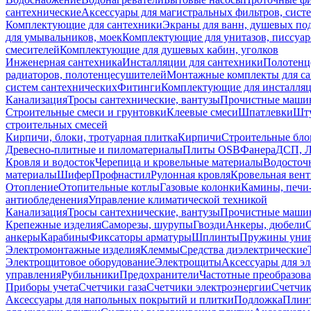
сантехнические
Аксессуары для магистральных фильтров, сист
Комплектующие для сантехники
Экраны для ванн, душевых по
для умывальников, моек
Комплектующие для унитазов, писсуар
смесителей
Комплектующие для душевых кабин, уголков
Инженерная сантехника
Инсталляции для сантехники
Полотенц
радиаторов, полотенцесушителей
Монтажные комплекты для с
систем сантехнических
Фитинги
Комплектующие для инсталля
Канализация
Тросы сантехнические, вантузы
Прочистные маши
Строительные смеси и грунтовки
Клеевые смеси
Шпатлевки
Шту
строительных смесей
Кирпичи, блоки, тротуарная плитка
Кирпичи
Строительные бло
Древесно-плитные и пиломатериалы
Плиты OSB
Фанера
ДСП, 
Кровля и водосток
Черепица и кровельные материалы
Водосточ
материалы
Шифер
Профнастил
Рулонная кровля
Кровельная вен
Отопление
Отопительные котлы
Газовые колонки
Камины, печи
антиобледенения
Управление климатической техникой
Канализация
Тросы сантехнические, вантузы
Прочистные маши
Крепежные изделия
Саморезы, шурупы
Гвозди
Анкеры, дюбели
анкеры
Карабины
Фиксаторы арматуры
Шплинты
Пружины унив
Электромонтажные изделия
Клеммы
Средства диэлектрические
Электрощитовое оборудование
Электрощиты
Аксессуары для э
управления
Рубильники
Предохранители
Частотные преобразов
Приборы учета
Счетчики газа
Счетчики электроэнергии
Счетчи
Аксессуары для напольных покрытий и плитки
Подложка
Плинт