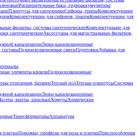
иленовые
Расширительные баки, гидроаккумуляторы
ванн
Плинтусы для сантехники
Сифоны, трапы
Комплектующие
уров
Комплектующие для сифонов, трапов
Комплектующие для
ьные фильтры, системы сантехнические
Комплектующие для
юки сантехнические
Аксессуары для магистральных фильтров,
ружной канализации
Люки канализационные
 составы
Гидроизоляционные смеси
Грунтовки
Добавки для
атериалы
рные элементы кровли
Гидроизоляционные
оры отопления, батареи
Теплый пол
Теплые плинтусы
Системы
ружной канализации
Люки канализационные
Болты, винты, шпильки
Хомуты
Химические
нцевые
Трансформаторы
Аппаратура
я плитки
Порожки, профили для пола и плитки
Приспособления