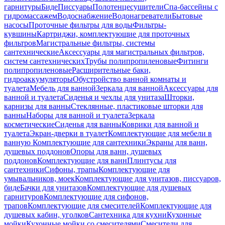
гарнитуры
Биде
Писсуары
Полотенцесушители
Спа-бассейны с
гидромассажем
Водоснабжение
Водонагреватели
Бытовые
насосы
Проточные фильтры для воды
Фильтры-
кувшины
Картриджи, комплектующие для проточных
фильтров
Магистральные фильтры, системы
сантехнические
Аксессуары для магистральных фильтров,
систем сантехнических
Трубы полипропиленовые
Фитинги
полипропиленовые
Расширительные баки,
гидроаккумуляторы
Обустройство ванной комнаты и
туалета
Мебель для ванной
Зеркала для ванной
Аксессуары для
ванной и туалета
Сиденья и чехлы для унитаза
Шторки,
карнизы для ванны
Стеклянные, пластиковые шторки для
ванны
Наборы для ванной и туалета
Зеркала
косметические
Сиденья для ванны
Коврики для ванной и
туалета
Экран-дверки в туалет
Комплектующие для мебели в
ванную
Комплектующие для сантехники
Экраны для ванн,
душевых поддонов
Опоры для ванн, душевых
поддонов
Комплектующие для ванн
Плинтусы для
сантехники
Сифоны, трапы
Комплектующие для
умывальников, моек
Комплектующие для унитазов, писсуаров,
биде
Бачки для унитазов
Комплектующие для душевых
гарнитуров
Комплектующие для сифонов,
трапов
Комплектующие для смесителей
Комплектующие для
душевых кабин, уголков
Сантехника для кухни
Кухонные
мойки
Кухонные мойки со смесителями
Смесители для