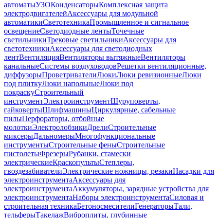
автоматы
УЗО
Конденсаторы
Комплексная защита
электродвигателей
Аксессуары для модульной
автоматики
Светотехника
Промышленное и сигнальное
освещение
Светодиодные ленты
Точечные
светильники
Трековые светильники
Аксессуары для
светотехники
Аксессуары для светодиодных
лент
Вентиляция
Вентиляторы вытяжные
Вентиляторы
канальные
Системы воздуховодов
Решетки вентиляционные,
диффузоры
Проветриватели
Люки
Люки ревизионные
Люки
под плитку
Люки напольные
Люки под
покраску
Строительный
инструмент
Электроинструмент
Шуруповерты,
гайковерты
Шлифмашины
Циркулярные, сабельные
пилы
Перфораторы, отбойные
молотки
Электролобзики
Дрели
Строительные
миксеры
Дальномеры
Многофункциональные
инструменты
Строительные фены
Строительные
пистолеты
Фрезеры
Рубанки, стамески
электрические
Краскопульты
Степлеры,
гвоздезабиватели
Электрические ножницы, резаки
Насадки для
электроинструмента
Аксессуары для
электроинструмента
Аккумуляторы, зарядные устройства для
электроинструмента
Наборы электроинструмента
Силовая и
строительная техника
Бетоносмесители
Генераторы
Тали,
тельферы
Такелаж
Виброплиты, глубинные