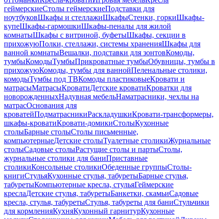
геймерские
Столы геймерские
Подставки для
ноутбуков
Шкафы и стеллажи
Шкафы
Стенки, горки
Шкафы-
купе
Шкафы-гармошки
Шкафы-пеналы для жилой
комнаты
Шкафы с витриной, буфеты
Шкафы, секции в
прихожую
Полки, стеллажи, системы хранения
Шкафы для
ванной комнаты
Вешалки, подставки для зонтов
Комоды,
тумбы
Комоды
Тумбы
Прикроватные тумбы
Обувницы, тумбы в
прихожую
Комоды, тумбы для ванной
Пеленальные столики,
комоды
Тумбы под ТВ
Комоды пластиковые
Кровати и
матрасы
Матрасы
Кровати
Детские кровати
Кроватки для
новорожденных
Надувная мебель
Наматрасники, чехлы на
матрас
Основания для
кроватей
Подматрасники
Раскладушки
Кровати-трансформеры,
шкафы-кровати
Кровати-домики
Столы
Кухонные
столы
Барные столы
Столы письменные,
компьютерные
Детские столы
Туалетные столики
Журнальные
столы
Садовые столы
Растущие столы и парты
Столы,
журнальные столики для бани
Приставные
столики
Консольные столики
Обеденные группы
Столы-
книги
Стулья
Кухонные стулья, табуреты
Барные стулья,
табуреты
Компьютерные кресла, стулья
Геймерские
кресла
Детские стулья, табуреты
Банкетки, скамьи
Садовые
кресла, стулья, табуреты
Стулья, табуреты для бани
Стульчики
для кормления
Кухня
Кухонный гарнитур
Кухонные