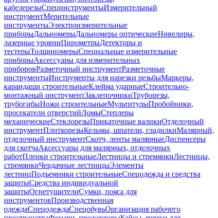
кабелерезы
Специнструменты
Измерительный
инструмент
Мерительные
инструменты
Электроизмерительные
приборы
Дальномеры
Дальномеры оптические
Нивелиры,
лазерные уровни
Пирометры
Детекторы и
тестеры
Толщиномеры
Специальные измерительные
приборы
Аксессуары для измерительных
приборов
Разметочный инструмент
Разметочные
инструменты
Инструменты для нарезки резьбы
Маркеры,
карандаши строительные
Клейма ударные
Строительно-
монтажный инструмент
Заклепочники
Труборезы,
трубогибы
Ножи строительные
Мультитулы
Пробойники,
просекатели отверстий
Ломы
Степлеры
механические
Стеклорезы
Прикаточные валики
Отделочный
инструмент
Плиткорезы
Кельмы, шпатели, гладилки
Малярный,
отделочный инструмент
Скотч, ленты малярные
Диспенсеры
для скотча
Аксессуары для малярных, отделочных
работ
Пленки строительные
Лестницы и стремянки
Лестницы,
стремянки
Чердачные лестницы
Элементы
лестниц
Подъемники строительные
Спецодежда и средства
защиты
Средства индивидуальной
защиты
Огнетушители
Сумки, пояса для
инструментов
Производственная
одежда
Спецодежда
Спецобувь
Организация рабочего
пространства
Фонари, прожекторы
Кейсы, ящики для