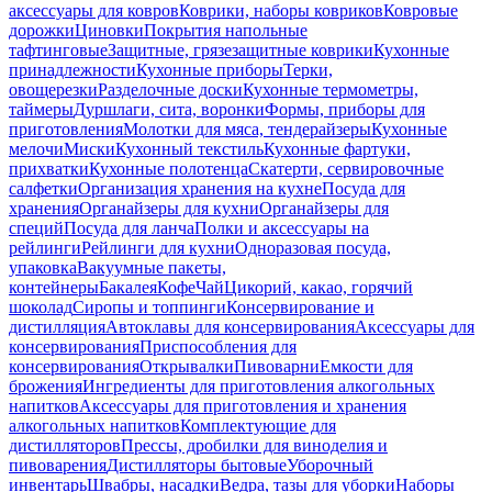
аксессуары для ковров
Коврики, наборы ковриков
Ковровые
дорожки
Циновки
Покрытия напольные
тафтинговые
Защитные, грязезащитные коврики
Кухонные
принадлежности
Кухонные приборы
Терки,
овощерезки
Разделочные доски
Кухонные термометры,
таймеры
Дуршлаги, сита, воронки
Формы, приборы для
приготовления
Молотки для мяса, тендерайзеры
Кухонные
мелочи
Миски
Кухонный текстиль
Кухонные фартуки,
прихватки
Кухонные полотенца
Скатерти, сервировочные
салфетки
Организация хранения на кухне
Посуда для
хранения
Органайзеры для кухни
Органайзеры для
специй
Посуда для ланча
Полки и аксессуары на
рейлинги
Рейлинги для кухни
Одноразовая посуда,
упаковка
Вакуумные пакеты,
контейнеры
Бакалея
Кофе
Чай
Цикорий, какао, горячий
шоколад
Сиропы и топпинги
Консервирование и
дистилляция
Автоклавы для консервирования
Аксессуары для
консервирования
Приспособления для
консервирования
Открывалки
Пивоварни
Емкости для
брожения
Ингредиенты для приготовления алкогольных
напитков
Аксессуары для приготовления и хранения
алкогольных напитков
Комплектующие для
дистилляторов
Прессы, дробилки для виноделия и
пивоварения
Дистилляторы бытовые
Уборочный
инвентарь
Швабры, насадки
Ведра, тазы для уборки
Наборы