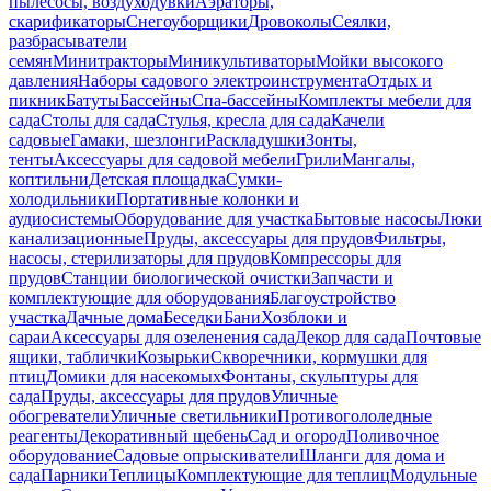
пылесосы, воздуходувки
Аэраторы,
скарификаторы
Снегоуборщики
Дровоколы
Сеялки,
разбрасыватели
семян
Минитракторы
Миникультиваторы
Мойки высокого
давления
Наборы садового электроинструмента
Отдых и
пикник
Батуты
Бассейны
Спа-бассейны
Комплекты мебели для
сада
Столы для сада
Стулья, кресла для сада
Качели
садовые
Гамаки, шезлонги
Раскладушки
Зонты,
тенты
Аксессуары для садовой мебели
Грили
Мангалы,
коптильни
Детская площадка
Сумки-
холодильники
Портативные колонки и
аудиосистемы
Оборудование для участка
Бытовые насосы
Люки
канализационные
Пруды, аксессуары для прудов
Фильтры,
насосы, стерилизаторы для прудов
Компрессоры для
прудов
Станции биологической очистки
Запчасти и
комплектующие для оборудования
Благоустройство
участка
Дачные дома
Беседки
Бани
Хозблоки и
сараи
Аксессуары для озеленения сада
Декор для сада
Почтовые
ящики, таблички
Козырьки
Скворечники, кормушки для
птиц
Домики для насекомых
Фонтаны, скульптуры для
сада
Пруды, аксессуары для прудов
Уличные
обогреватели
Уличные светильники
Противогололедные
реагенты
Декоративный щебень
Сад и огород
Поливочное
оборудование
Садовые опрыскиватели
Шланги для дома и
сада
Парники
Теплицы
Комплектующие для теплиц
Модульные