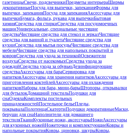
газетницы
Свечи, подсвечники
Предметы интерьера
Ширмы
декоративные
Посуда для выпечки, запекания
Формы для
выпечки, запекания
Посуда для запекания
Аксессуары для
выпечки
Бумага, фольга, рукава для выпечки
Бытовая
химия
Средства для стирки
Средства для посудомоечных
машин
Универсальные, специальные чистящие
средства
Чистящие средства для стекол и зеркал
Чистящие
средства для ванной и туалета
Чистящие средства для
кухни
Средства для мытья посуды
Чистящие средства для
мебели
Чистящие средства для напольных покрытий и
ковров
Средства для ухода за техникой
Освежители
воздуха
Средства от насекомых
Средства ухода за
одеждой
Средства ухода за обувью
Дезинфицирующие
средства
Аксессуары для бара
Сервировка для
напитков
Аксессуары для хранения напитков
Аксессуары для
приготовления коктейлей
Аксессуары для охлаждения
напитков
Наборы для бара, мини-бары
Штопоры, открывалки
для бутылок
Домашний текстиль
Подушки для
сна
Одеяла
Комплекты постельных
принадлежностей
Постельное белье
Пледы,
покрывала
Полотенца
Скатерти
Подушки декоративные
Маски,
беруши для сна
Наполнители для домашнего
текстиля
Ткани
Кухонные ножи, аксессуары
Ножи
Аксессуары
для кухонных ножей
Ножеточки и комплектующие
Ковры и
напольные покрытия
Ковры, циновки, шкуры
Ковры,