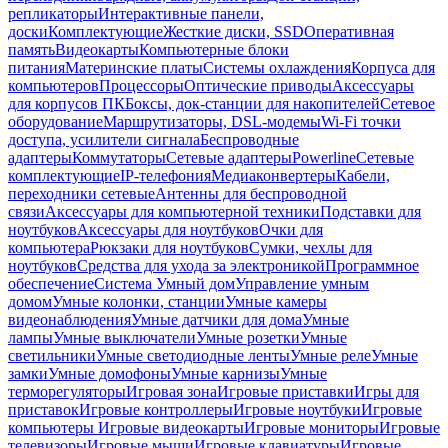
репликаторы
Интерактивные панели,
доски
Комплектующие
Жесткие диски, SSD
Оперативная
память
Видеокарты
Компьютерные блоки
питания
Материнские платы
Системы охлаждения
Корпуса для
компьютеров
Процессоры
Оптические приводы
Аксессуары
для корпусов ПК
Боксы, док-станции для накопителей
Сетевое
оборудование
Маршрутизаторы, DSL-модемы
Wi-Fi точки
доступа, усилители сигнала
Беспроводные
адаптеры
Коммутаторы
Сетевые адаптеры
Powerline
Сетевые
комплектующие
IP-телефония
Медиаконвертеры
Кабели,
переходники сетевые
Антенны для беспроводной
связи
Аксессуары для компьютерной техники
Подставки для
ноутбуков
Аксессуары для ноутбуков
Очки для
компьютера
Рюкзаки для ноутбуков
Сумки, чехлы для
ноутбуков
Средства для ухода за электроникой
Программное
обеспечение
Система Умный дом
Управление умным
домом
Умные колонки, станции
Умные камеры
видеонаблюдения
Умные датчики для дома
Умные
лампы
Умные выключатели
Умные розетки
Умные
светильники
Умные светодиодные ленты
Умные реле
Умные
замки
Умные домофоны
Умные карнизы
Умные
терморегуляторы
Игровая зона
Игровые приставки
Игры для
приставок
Игровые контроллеры
Игровые ноутбуки
Игровые
компьютеры
Игровые видеокарты
Игровые мониторы
Игровые
телевизоры
Игровые мыши
Игровые клавиатуры
Игровые