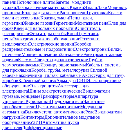
панели
Потолочные плиты
Багеты, молдинги,
уголки
Лакокрасочные материалы
Краски
Эмали
Лаки
Морилки,
пропитки
Колеры для краски
Растворители
Грунтовки
Краски,
эмали аэрозольные
Краски, эмали
Пены, клеи,
герметики
Жидкие гвозди
Герметики
Монтажная пена
Клеи для
обоев
Клеи для напольных покрытий
Очистители,
растворители
Фиксаторы резьбы
Клеи
Герметики,
пены
Электромонтажное оборудование
Розетки и
выключатели
Электрические звонки
Коробки
распределительные и подрозетники
Электропатроны
Вилки,
штепсели
Молниеприемники
Заземление
Электромонтажные
изделия
Клеммы
Средства диэлектрические
Трубки
термоусаживаемые
Изолирующие зажимы
Кабель и системы
для прокладки
Короба, трубы, металлорукав
Силовой
кабель
Наконечники, гильзы кабельные
Аксессуары для труб,
коробов
Кабельный крепеж
Арматура СИП
Электрощитовое
оборудование
Электрощиты
Аксессуары для
электрощита
Шины электротехнические
Выключатели
путевые, концевые
Трансформаторы
Аппаратура
управления
Рубильники
Предохранители
Частотные
преобразователи
Пускатели магнитные
Модульная
автоматика
Выключатели автоматические
Реле
Выключатели
нагрузки
Контакторы
Дополнительное модульное
оборудование
УЗИП
Автоматика пуска
двигателя
Дифференциальные