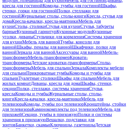
модули
Столешницы для кухни
Мебель для гостиной
Диваны,
кресла для гостиной
Комоды, тумбы для гостиной
Шкафы,
стенки, горки для гостиной
Полки, стеллажи для
гостиной
Журнальные столы, столы-книги
Кресла, стулья для
дома
Кресла-качалки, кресла-маятники
Мебель для
кухни
Столы, столики
Стулья для кухни
Стулья, табуреты
барные
Кухонный гарнитур
Кухонные модули
Кухонные
уголки, диваны
Стульчики для кормления
Системы хранения
для кухни
Мебель для ванной
Тумбы, консоли для
ванной
Шкафы, пеналы для ванной
Шкафчики, полки для
ванной
Зеркала для ванной
Аксессуары для ванной
Мебель-
трансформер
Мебель-трансформер
Кровати-
трансформеры
Детские кроватки-трансформеры
Столы-
трансформеры
Мебель для спальни
Зеркала
Комплекты мебели
для спальни
Прикроватные тумбы
Комоды и тумбы для
спальни
Туалетные столики
Шкафы для спальни
Мебель для
жилых комнат
Диваны, кресла для дома
Шкафы, стенки,
секции
Полки, стеллажи, системы хранения
Стулья,
кресла
Комоды и тумбы
Журнальные столы, столы-
книги
Кресла-качалки, кресла-маятники
Мебель для
телевизора
Комоды, тумбы под телевизор
Кронштейны, стойки
для телевизора
Каминокомплекты под телевизор
Мебель для
прихожей
Секции, тумбы в прихожую
Полки и системы
хранения в прихожую
Вешалки, подставки для
зонтов
Банкетки, скамьи
Ключницы, газетницы
Детская