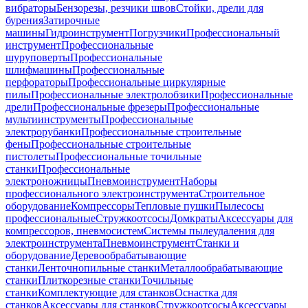
вибраторы
Бензорезы, резчики швов
Стойки, дрели для
бурения
Затирочные
машины
Гидроинструмент
Погрузчики
Профессиональный
инструмент
Профессиональные
шуруповерты
Профессиональные
шлифмашины
Профессиональные
перфораторы
Профессиональные циркулярные
пилы
Профессиональные электролобзики
Профессиональные
дрели
Профессиональные фрезеры
Профессиональные
мультиинструменты
Профессиональные
электрорубанки
Профессиональные строительные
фены
Профессиональные строительные
пистолеты
Профессиональные точильные
станки
Профессиональные
электроножницы
Пневмоинструмент
Наборы
профессионального электроинструмента
Строительное
оборудование
Компрессоры
Тепловые пушки
Пылесосы
профессиональные
Стружкоотсосы
Домкраты
Аксессуары для
компрессоров, пневмосистем
Системы пылеудаления для
электроинструмента
Пневмоинструмент
Станки и
оборудование
Деревообрабатывающие
станки
Ленточнопильные станки
Металлообрабатывающие
станки
Плиткорезные станки
Точильные
станки
Комплектующие для станков
Оснастка для
станков
Аксессуары для станков
Стружкоотсосы
Аксессуары