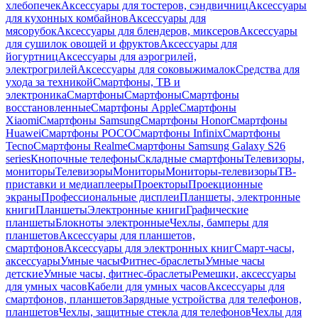
хлебопечек
Аксессуары для тостеров, сэндвичниц
Аксессуары
для кухонных комбайнов
Аксессуары для
мясорубок
Аксессуары для блендеров, миксеров
Аксессуары
для сушилок овощей и фруктов
Аксессуары для
йогуртниц
Аксессуары для аэрогрилей,
электрогрилей
Аксессуары для соковыжималок
Средства для
ухода за техникой
Смартфоны, ТВ и
электроника
Смартфоны
Смартфоны
Смартфоны
восстановленные
Смартфоны Apple
Смартфоны
Xiaomi
Смартфоны Samsung
Смартфоны Honor
Смартфоны
Huawei
Смартфоны POCO
Смартфоны Infinix
Смартфоны
Tecno
Смартфоны Realme
Смартфоны Samsung Galaxy S26
series
Кнопочные телефоны
Складные смартфоны
Телевизоры,
мониторы
Телевизоры
Мониторы
Мониторы-телевизоры
ТВ-
приставки и медиаплееры
Проекторы
Проекционные
экраны
Профессиональные дисплеи
Планшеты, электронные
книги
Планшеты
Электронные книги
Графические
планшеты
Блокноты электронные
Чехлы, бамперы для
планшетов
Аксессуары для планшетов,
смартфонов
Аксессуары для электронных книг
Смарт-часы,
аксессуары
Умные часы
Фитнес-браслеты
Умные часы
детские
Умные часы, фитнес-браслеты
Ремешки, аксессуары
для умных часов
Кабели для умных часов
Аксессуары для
смартфонов, планшетов
Зарядные устройства для телефонов,
планшетов
Чехлы, защитные стекла для телефонов
Чехлы для