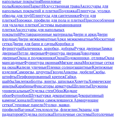
напольные покрытия
Виниловые
полы
Ковролин
Паркет
Искусственная трава
Аксессуары для
напольных покрытий и плитки
Подложка
Плинтусы, уголки,
обводы для труб
Плинтусы для сантехники
Фуги для
плитки
Порожки, профили для пола и плитки
Приспособления
для укладки плитки
Системы выравнивания
плитки
Аксессуары для напольных
покрытий
Реставрационные материалы
Двери и арки
Двери
входные
Двери межкомнатные
Арки межкомнатные
Москитные
сетки
Двери для бани и сауны
Коробки и
фурнитура
Наличники, коробки, доборы
Ручки дверные
Замки
дверные
Петли дверные
Фурнитура дверная
Доводчики
дверные
Окна и подоконники
Окна
Подоконники, отливы
Окна
мансардные
Фурнитура оконная
Мягкие окна
Москитные сетки
на окна
Жалюзи уличные
Пленки солнцезащитные
Крепежные
изделия
Саморезы, шурупы
Гвозди
Анкеры, дюбели
Скобы,
штифты
Перфорированный крепеж
Гайки,
шайбы
Заклепки
Болты, винты, шпильки
Хомуты
Химические
анкеры
Карабины
Фиксаторы арматуры
Шплинты
Пружины
универсальные
Отделка стен
Обои
Жидкие
обои
Фотообои
Штукатурки декоративные
Декоративный
камень
Скинали
Пленки самоклеящиеся
Армирующие
сетки
Стеновые панели
Уголки, маяки,
профили
Вагонка
Стеклохолсты, флизелин
Экраны для
радиаторов
Отделка потолка
Потолочные системы
Потолочные