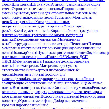
смеси
Шпатлевки
Штукатурки
Стяжки, самонивелирующие
смеси
Строительные смеси, составы
Гидроизоляционные
смеси
Грунтовки
Добавки для строительных смесей
Пены,
клеи, герметики
Жидкие гвозди
Герметики
Монтажная
пена
Клеи для обоев
Клеи для напольных
покрытий
Очистители, растворители
Фиксаторы
резьбы
Клеи
Герметики, пены
Кирпичи, блоки, тротуарная
плитка
Кирпичи
Строительные блоки
Тротуарная
плитка
Изоляционные материалы
Минеральная
вата
Экструдированный пенополистирол
Пенопласт
Пленки,
мембраны
Отражающая теплоизоляция
Гидроизоляционные
ленты
Поликарбонат
Шумоизоляция
Теплоизоляция
Звукоизоляц
плитные и пиломатериалы
Плиты OSB
Фанера
ДСП,
ЛДСП
Мебельные щиты
Террасные доски
Древесные
плиты
Пиломатериалы
Материалы для сухого
строительства
Гипсокартон
Гипсоволокнистые
листы
Цементные плиты
Профили для
гипсокартона
Комплектующие для гипсокартона
Ленты
армирующие
Уплотнительные ленты
Гипсовые и цементные
плиты
Вентиляторы вытяжные
Системы воздуховодов
Решетки
вентиляционные, диффузоры
Кровля и водосток
Черепица и
кровельные материалы
Водосточные системы
Поверхностный
водоотвод
Кровельные софиты
Доборные элементы
кровли
Гидроизоляционные