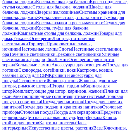
балкона, лоджии
Кресла-мешки для балкона
Кресла подвесные,
стулья садовые
Столы для балкона, лоджии
Шкафы для
балкона, лоджии
Дверцы жалюзийные
Системы хранения для
балкона, лоджии
Журнальные столы, столы-книги
Тумбы для
балкона, лоджии
Кресла-качалки, кресла-маятники
Стулья для
балкона, лоджии
Кресла, пуфы для балкона,
лоджии
Компактные столы для балкона, лоджии
Товары для
дома, бакалея
Освещение
Люстры, потолочные
светильники
Торшеры
Прикроватные лампы,
ночники
Настольные лампы
Споты
Настенные светильники,
бра
Точечные светильники
Трековые светильники
Уличные
светильники, фонари, бра
Лампы
Освещение для картин,
зеркал
Кольцевые лампы
Аксессуары для освещения
Посуда для
готовки
Сковороды, сотейники, воки
Кастрюли, ковши,
казаны
Посуда для СВЧ
Крышки и аксессуары для
посуды
Гастроемкости
Жалюзи, шторы
Жалюзи, рулонные
шторы, римские шторы
Шторы, гардины
Карнизы для
штор
Комплектующие для штор, карнизов, жалюзи
Пленки для
окон
Электроприводные солнцезащитные системы
Столовая
посуда, сервировка
Посуда для напитков
Посуда для горячих
напитков
Посуда для подачи и хранения напитков
Столовые
приборы
Столовая посуда
Посуда для сервировки
Предметы
сервировки
Детская столовая посуда
Декор
Зеркала
Кашпо,
стойки для цветов
Картины, постеры
Часы
интерьерные
Искусственные цветы, растения
Вазы
Ключницы,