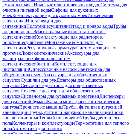
кухонных моек
Измельчители пищевых отходов
Системы для
очистки питьевой воды
Сифоны для кухонных
моек
Комплектующие для кухонных моек
Инженерная
сантехника
Инсталляции для
сантехники
Полотенцесушители
Отвод и подвод воды
Трубы
водопроводные
Магистральные фильтры, системы
сантехнические
Комплектующие для радиаторов,
полотенцесушителей
Монтажные комплекты для
сантехники
Регулирующая арматура
Системы защиты от
протечек
Люки сантехнические
Аксессуары для
магистральных фильтров, систем
сантехнических
Фитинги
Комплектующие для
инсталляций
Опрессовочные насосы
Сантехника для
общественных мест
Аксессуары для общественных
санузлов
Сушилки для рук
Дозаторы для общественных
санузлов
Сенсорные дозаторы для общественных
санузлов
Локтевые дозаторы для общественных
санузлов
Диспенсеры для бумажных полотенец
Диспенсеры
для туалетной бумаги
Канализация
Тросы сантехнические,
вантузы
Прочистные машины
Трубы, фитинги внутренней
канализации
Трубы, фитинги наружной канализации
Люки
канализационные
Теплый пол водяной
Трубы для теплого
пола
Коллекторы и комплектующие
Термостатика для теплого
пола
Автоматика для теплого
пола
Строительство
Строительные смеси и грунтовки
Клеевые