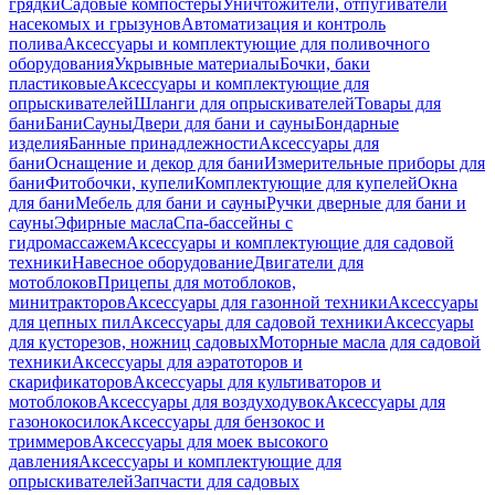
грядки
Садовые компостеры
Уничтожители, отпугиватели
насекомых и грызунов
Автоматизация и контроль
полива
Аксессуары и комплектующие для поливочного
оборудования
Укрывные материалы
Бочки, баки
пластиковые
Аксессуары и комплектующие для
опрыскивателей
Шланги для опрыскивателей
Товары для
бани
Бани
Сауны
Двери для бани и сауны
Бондарные
изделия
Банные принадлежности
Аксессуары для
бани
Оснащение и декор для бани
Измерительные приборы для
бани
Фитобочки, купели
Комплектующие для купелей
Окна
для бани
Мебель для бани и сауны
Ручки дверные для бани и
сауны
Эфирные масла
Спа-бассейны с
гидромассажем
Аксессуары и комплектующие для садовой
техники
Навесное оборудование
Двигатели для
мотоблоков
Прицепы для мотоблоков,
минитракторов
Аксессуары для газонной техники
Аксессуары
для цепных пил
Аксессуары для садовой техники
Аксессуары
для кусторезов, ножниц садовых
Моторные масла для садовой
техники
Аксессуары для аэратоторов и
скарификаторов
Аксессуары для культиваторов и
мотоблоков
Аксессуары для воздуходувок
Аксессуары для
газонокосилок
Аксессуары для бензокос и
триммеров
Аксессуары для моек высокого
давления
Аксессуары и комплектующие для
опрыскивателей
Запчасти для садовых