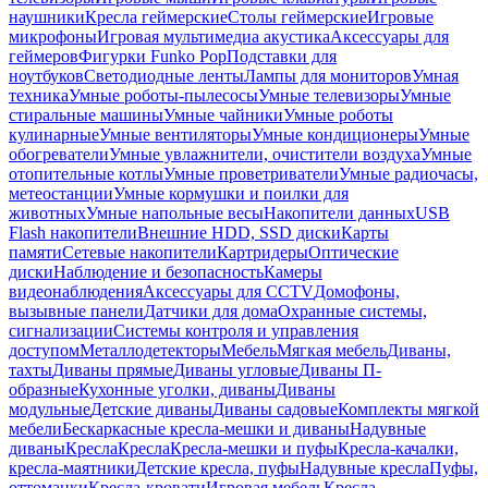
наушники
Кресла геймерские
Столы геймерские
Игровые
микрофоны
Игровая мультимедиа акустика
Аксессуары для
геймеров
Фигурки Funko Pop
Подставки для
ноутбуков
Светодиодные ленты
Лампы для мониторов
Умная
техника
Умные роботы-пылесосы
Умные телевизоры
Умные
стиральные машины
Умные чайники
Умные роботы
кулинарные
Умные вентиляторы
Умные кондиционеры
Умные
обогреватели
Умные увлажнители, очистители воздуха
Умные
отопительные котлы
Умные проветриватели
Умные радиочасы,
метеостанции
Умные кормушки и поилки для
животных
Умные напольные весы
Накопители данных
USB
Flash накопители
Внешние HDD, SSD диски
Карты
памяти
Сетевые накопители
Картридеры
Оптические
диски
Наблюдение и безопасность
Камеры
видеонаблюдения
Аксессуары для CCTV
Домофоны,
вызывные панели
Датчики для дома
Охранные системы,
сигнализации
Системы контроля и управления
доступом
Металлодетекторы
Мебель
Мягкая мебель
Диваны,
тахты
Диваны прямые
Диваны угловые
Диваны П-
образные
Кухонные уголки, диваны
Диваны
модульные
Детские диваны
Диваны садовые
Комплекты мягкой
мебели
Бескаркасные кресла-мешки и диваны
Надувные
диваны
Кресла
Кресла
Кресла-мешки и пуфы
Кресла-качалки,
кресла-маятники
Детские кресла, пуфы
Надувные кресла
Пуфы,
оттоманки
Кресла-кровати
Игровая мебель
Кресла