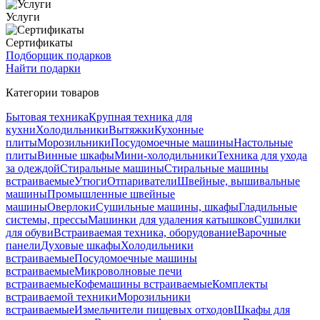
Услуги
Сертификаты
Подборщик подарков
Найти подарки
Категории товаров
Бытовая техника
Крупная техника для
кухни
Холодильники
Вытяжки
Кухонные
плиты
Морозильники
Посудомоечные машины
Настольные
плиты
Винные шкафы
Мини-холодильники
Техника для ухода
за одеждой
Стиральные машины
Стиральные машины
встраиваемые
Утюги
Отпариватели
Швейные, вышивальные
машины
Промышленные швейные
машины
Оверлоки
Сушильные машины, шкафы
Гладильные
системы, прессы
Машинки для удаления катышков
Сушилки
для обуви
Встраиваемая техника, оборудование
Варочные
панели
Духовые шкафы
Холодильники
встраиваемые
Посудомоечные машины
встраиваемые
Микроволновые печи
встраиваемые
Кофемашины встраиваемые
Комплекты
встраиваемой техники
Морозильники
встраиваемые
Измельчители пищевых отходов
Шкафы для