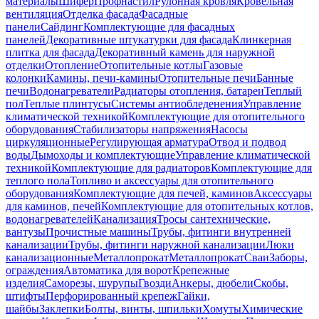
материалы
Шифер
Профнастил
Рулонная кровля
Кровельная
вентиляция
Отделка фасада
Фасадные
панели
Сайдинг
Комплектующие для фасадных
панелей
Декоративные штукатурки для фасада
Клинкерная
плитка для фасада
Декоративный камень для наружной
отделки
Отопление
Отопительные котлы
Газовые
колонки
Камины, печи-камины
Отопительные печи
Банные
печи
Водонагреватели
Радиаторы отопления, батареи
Теплый
пол
Теплые плинтусы
Системы антиобледенения
Управление
климатической техникой
Комплектующие для отопительного
оборудования
Стабилизаторы напряжения
Насосы
циркуляционные
Регулирующая арматура
Отвод и подвод
воды
Дымоходы и комплектующие
Управление климатической
техникой
Комплектующие для радиаторов
Комплектующие для
теплого пола
Топливо и аксессуары для отопительного
оборудования
Комплектующие для печей, каминов
Аксессуары
для каминов, печей
Комплектующие для отопительных котлов,
водонагревателей
Канализация
Тросы сантехнические,
вантузы
Прочистные машины
Трубы, фитинги внутренней
канализации
Трубы, фитинги наружной канализации
Люки
канализационные
Металлопрокат
Металлопрокат
Сваи
Заборы,
ограждения
Автоматика для ворот
Крепежные
изделия
Саморезы, шурупы
Гвозди
Анкеры, дюбели
Скобы,
штифты
Перфорированный крепеж
Гайки,
шайбы
Заклепки
Болты, винты, шпильки
Хомуты
Химические