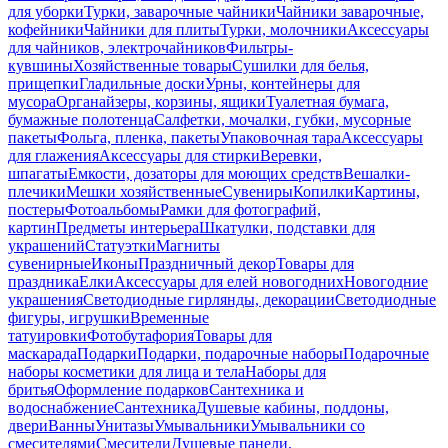
для уборки
Турки, заварочные чайники
Чайники заварочные,
кофейники
Чайники для плиты
Турки, молочники
Аксессуары
для чайников, электрочайников
Фильтры-
кувшины
Хозяйственные товары
Сушилки для белья,
прищепки
Гладильные доски
Урны, контейнеры для
мусора
Органайзеры, корзины, ящики
Туалетная бумага,
бумажные полотенца
Салфетки, мочалки, губки, мусорные
пакеты
Фольга, пленка, пакеты
Упаковочная тара
Аксессуары
для глажения
Аксессуары для стирки
Веревки,
шпагаты
Емкости, дозаторы для моющих средств
Вешалки-
плечики
Мешки хозяйственные
Сувениры
Копилки
Картины,
постеры
Фотоальбомы
Рамки для фотографий,
картин
Предметы интерьера
Шкатулки, подставки для
украшений
Статуэтки
Магниты
сувенирные
Иконы
Праздничный декор
Товары для
праздника
Елки
Аксессуары для елей новогодних
Новогодние
украшения
Светодиодные гирлянды, декорации
Светодиодные
фигуры, игрушки
Временные
татуировки
Фотобутафория
Товары для
маскарада
Подарки
Подарки, подарочные наборы
Подарочные
наборы косметики для лица и тела
Наборы для
бритья
Оформление подарков
Сантехника и
водоснабжение
Сантехника
Душевые кабины, поддоны,
двери
Ванны
Унитазы
Умывальники
Умывальники со
смесителями
Смесители
Душевые панели,