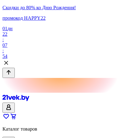
Скидки до 80% ко Дню Рождения!
промокод HAPPY22
01
дн
22
:
07
:
54
Каталог товаров