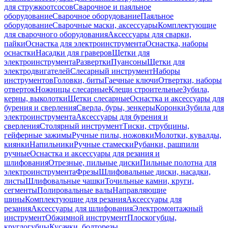
для стружкоотсосов
Сварочное и паяльное
оборудование
Сварочное оборудование
Паяльное
оборудование
Сварочные маски, аксессуары
Комплектующие
для сварочного оборудования
Аксессуары для сварки,
пайки
Оснастка для электроинструмента
Оснастка, наборы
оснастки
Насадки для граверов
Щетки для
электроинструмента
Развертки
Пуансоны
Щетки для
электродвигателей
Слесарный инструмент
Наборы
инструментов
Головки, биты
Гаечные ключи
Отвертки, наборы
отверток
Ножницы слесарные
Клещи строительные
Зубила,
керны, выколотки
Щетки слесарные
Оснастка и аксессуары для
бурения и сверления
Сверла, буры, зенкеры
Коронки
Зубила для
электроинструмента
Аксессуары для бурения и
сверления
Столярный инструмент
Тиски, струбцины,
гейферные зажимы
Ручные пилы, ножовки
Молотки, кувалды,
киянки
Напильники
Ручные стамески
Рубанки, рашпили
ручные
Оснастка и аксессуары для резания и
шлифования
Отрезные, пильные диски
Пильные полотна для
электроинструмента
Фрезы
Шлифовальные диски, насадки,
листы
Шлифовальные чашки
Точильные камни, круги,
сегменты
Полировальные валы
Направляющие
шины
Комплектующие для резания
Аксессуары для
резания
Аксессуары для шлифования
Электромонтажный
инструмент
Обжимной инструмент
Плоскогубцы,
круглогубцы
Кусачки, болторезы,