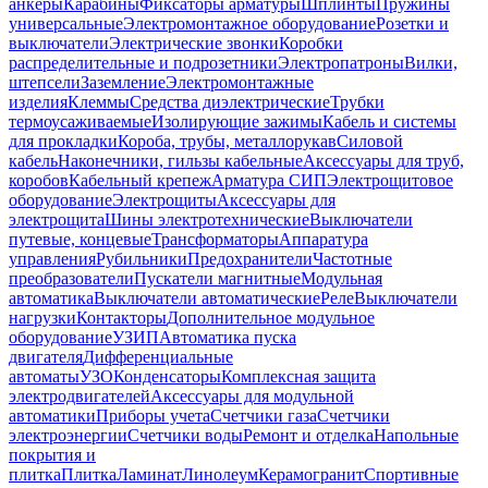
анкеры
Карабины
Фиксаторы арматуры
Шплинты
Пружины
универсальные
Электромонтажное оборудование
Розетки и
выключатели
Электрические звонки
Коробки
распределительные и подрозетники
Электропатроны
Вилки,
штепсели
Заземление
Электромонтажные
изделия
Клеммы
Средства диэлектрические
Трубки
термоусаживаемые
Изолирующие зажимы
Кабель и системы
для прокладки
Короба, трубы, металлорукав
Силовой
кабель
Наконечники, гильзы кабельные
Аксессуары для труб,
коробов
Кабельный крепеж
Арматура СИП
Электрощитовое
оборудование
Электрощиты
Аксессуары для
электрощита
Шины электротехнические
Выключатели
путевые, концевые
Трансформаторы
Аппаратура
управления
Рубильники
Предохранители
Частотные
преобразователи
Пускатели магнитные
Модульная
автоматика
Выключатели автоматические
Реле
Выключатели
нагрузки
Контакторы
Дополнительное модульное
оборудование
УЗИП
Автоматика пуска
двигателя
Дифференциальные
автоматы
УЗО
Конденсаторы
Комплексная защита
электродвигателей
Аксессуары для модульной
автоматики
Приборы учета
Счетчики газа
Счетчики
электроэнергии
Счетчики воды
Ремонт и отделка
Напольные
покрытия и
плитка
Плитка
Ламинат
Линолеум
Керамогранит
Спортивные