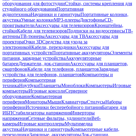
оборудования для фотостудии
Стойки, системы крепления для
студийного оборудования
Портативная
аудиотехника
Наушники и гарнитуры
Портативные колонки,
акустика
Умные колонки
MP3-плееры
Диктофоны
CD-
проигрыватели
Аксессуары для телевизоров
Кронштейны,
стойки
Кабели для телевизоров
Подписки на видеосервисы
ТВ-
антенны
ТВ-тюнеры
Аксессуары для ТВ
Аксессуары для
проектора
Очки 3D
Средства для ухода за
электроникой
Кабели, переходники
Аксессуары для
портативных устройств
Портативные аккумуляторы
Элементы
питания, зарядные устройства
Аккумуляторные
батареи
Держатели, док-станции
Аксессуары для планшетов,
смартфонов
Кабели для телефонов, планшетов
Зарядные
устройства для телефонов, планшетов
Компьютеры и
периферия
Компьютерная
техника
Ноутбуки
Планшеты
Моноблоки
Компьютеры
Игровые
компьютеры
Игровые консоли
Серверное
оборудование
Компьютерная
периферия
Мониторы
Мыши
Клавиатуры
Стилусы
Наборы
периферии
Источники бесперебойного питания
Батареи для
ИБП
Стабилизаторы напряжения
Инверторы
напряжения
Сетевые фильтры, удлинители
Веб-
камеры
Игровые контроллеры
Мультимедиа
акустика
Наушники и гарнитуры
Компьютерные кабели,
переходники
Зарядные, аккумуляторы
Док-станции,