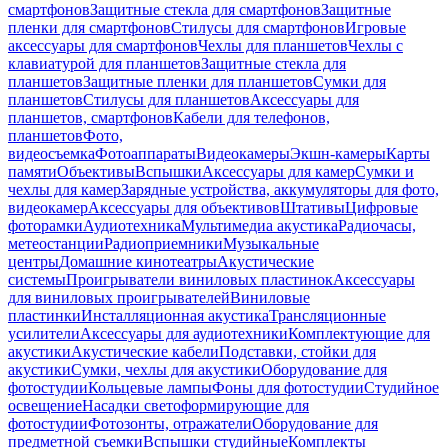
смартфонов
Защитные стекла для смартфонов
Защитные
пленки для смартфонов
Стилусы для смартфонов
Игровые
аксессуары для смартфонов
Чехлы для планшетов
Чехлы с
клавиатурой для планшетов
Защитные стекла для
планшетов
Защитные пленки для планшетов
Сумки для
планшетов
Стилусы для планшетов
Аксессуары для
планшетов, смартфонов
Кабели для телефонов,
планшетов
Фото,
видеосъемка
Фотоаппараты
Видеокамеры
Экшн-камеры
Карты
памяти
Объективы
Вспышки
Аксессуары для камер
Сумки и
чехлы для камер
Зарядные устройства, аккумуляторы для фото,
видеокамер
Аксессуары для объективов
Штативы
Цифровые
фоторамки
Аудиотехника
Мультимедиа акустика
Радиочасы,
метеостанции
Радиоприемники
Музыкальные
центры
Домашние кинотеатры
Акустические
системы
Проигрыватели виниловых пластинок
Аксессуары
для виниловых проигрывателей
Виниловые
пластинки
Инсталляционная акустика
Трансляционные
усилители
Аксессуары для аудиотехники
Комплектующие для
акустики
Акустические кабели
Подставки, стойки для
акустики
Сумки, чехлы для акустики
Оборудование для
фотостудии
Кольцевые лампы
Фоны для фотостудии
Студийное
освещение
Насадки светоформирующие для
фотостудии
Фотозонты, отражатели
Оборудование для
предметной съемки
Вспышки студийные
Комплекты