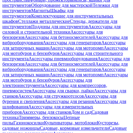
инструментов
Оборудование для мастерской
Тележки для
инструментов
Магниты
Шкафы для
инструментов
Комплектующие для инструментальных
шкафов
Стеллажи металлические
Стенды, держатели для
инструментов
Поддоны для инструментов
Аксессуары для
силовой и строительной техники
Аксессуары для
бензорезов
Аксессуары для бетоносмесителей
Аксессуары для
виброоборудования
Аксессуары для генераторов
Аксессуары
для затирочных машин
Аксессуары для мотопомп
Аксессуары
для мотобуров и бензобуров
Аксессуары для строительного
инструмента
Аксессуары пневмооборудования
Аксессуары для
бензорезов
Аксессуары для бетоносмесителей
Аксессуары для
виброоборудования
Аксессуары для генераторов
Аксессуары
для затирочных машин
Аксессуары для мотопомп
Аксессуары
для мотобуров и бензобуров
Аксессуары для
электроинструмента
Аксессуары для компрессоров,
пневмосистем
Аксессуары для сварки, пайки
Аксессуары для
станков
Аксессуары для стружкоотсосов
Аксессуары для
бурения и сверления
Аксессуары для резания
Аксессуары для
шлифования
Аксессуары для измерительных
приборов
Аксессуары для станков
Дом и сад
Садовая
техника
Триммеры, бензокосы
Цепные
пилы
Газонокосилки
Культиваторы, мотоблоки
Кусторезы,
садовые ножницы
Садовые, кормовые измельчители
Садовые