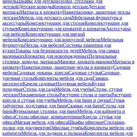
мебель
Шкафы для детской
Полки, стеллажи для
детской
Детские комоды
Кровати детские
Детские
матрасы
Матрасы в кроватку
Наматрасники, защитные чехлы
детские
Мебель для детского сада
Мебельная фурнитура и
аксессуары
Комплектующие для столов
Комплектующие для
стульев
Комплектующие для кроватей и кроваток
Аксессуары
для мебели
Комплектующие для мягкой
мебели
Комплектующие для корпусной мебели
Мебельная
фурнитура
Чехлы для мебели
Системы хранения для
кухни
Товары для безопасности детей
Мебель для самых
маленьких
Кроватки для новорожденных
Пеленальные
столики, комоды, матрасы
Манежи, кровати-манежи
Матрасы в
кроватку
Наматрасники, защитные чехлы в кроватку
Садовая
мебель
Садовые диваны, кресла
Садовые стулья
Садовые,
уличные столы
Комплекты мебели для сада
Гамаки,
шезлонги
Качели садовые
Надувная мебель
Кухни
походные
Столы для сада
Мебель для учебы
Столы, стулья
детские
Письменные столы
Растущие столы и парты
Растущие
кресла и стулья для учебы
Мебель для бани и сауны
Стулья,
табуретки, подставки для бани
Скамьи для бани
Столы для
бани
Журнальные столики для бани
Мебель для кабинета и
офиса
Столы офисные, компьютерные
Кресла, стулья для
офиса
Мягкая мебель для офиса
Шкафы офисные
Стеллажи,
полки для документов
Офисные тумбы
Комплекты мебели для
кабинета
Мебель для лоджии и балкона
Комплекты мебели для