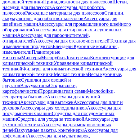
домашней техники
Принадлежности для пылесосов
Щетки,
насадки для пылесосов
Аксессуары для роботов-
пылесосов
Расходные материалы для пылесосов
Станции,
аккумуляторы для роботов-пылесосов
Аксессуары для
швейных машин
Аксессуары для промышленного швейного
оборудования
Аксессуары для стиральных и сушильных
машин
Аксессуары для пароочистителей,
отпаривателей
Аксессуары для стеклоочистителей
Техника для
измельчения продуктов
Блендеры
Кухонные комбайны,
измельчители
Планетарные
миксеры
Миксеры
Мясорубки
Ломтерезки
Комплектующие для
климатической техники
Управление климатической
техникой
Фильтры для климатической техники
Аксессуары для
климатической техники
Мелкая техника
Весы кухонные,
бытовые
Сушилки для овощей и
фруктов
Вакууматоры
Открывалки,
картофелечистки
Проращиватели семян
Маслобойки,
сепараторы бытовые
Аксессуары для крупной
техники
Аксессуары для вытяжек
Аксессуары для плит и
духовок
Аксессуары для холодильников
Аксессуары для
посудомоечных машин
Средства для посудомоечных
машин
Средства для ухода за техникой
Аксессуары для
кухонной техники
Аксессуары для микроволновых
печей
Вакуумные пакеты, контейнеры
Аксессуары для
кофемашин
Аксессуары для мультиварок,