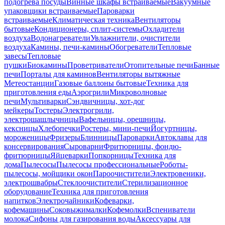
подогрева посуды
Винные шкафы встраиваемые
Вакуумные
упаковщики встраиваемые
Пароварки
встраиваемые
Климатическая техника
Вентиляторы
бытовые
Кондиционеры, сплит-системы
Охладители
воздуха
Водонагреватели
Увлажнители, очистители
воздуха
Камины, печи-камины
Обогреватели
Тепловые
завесы
Тепловые
пушки
Биокамины
Проветриватели
Отопительные печи
Банные
печи
Порталы для каминов
Вентиляторы вытяжные
Метеостанции
Газовые баллоны бытовые
Техника для
приготовления еды
Аэрогрили
Микроволновые
печи
Мультиварки
Сэндвичницы, хот-дог
мейкеры
Тостеры
Электрогрили,
электрошашлычницы
Вафельницы, орешницы,
кексницы
Хлебопечки
Ростеры, мини-печи
Йогуртницы,
мороженицы
Фризеры
Блинницы
Пароварки
Автоклавы для
консервирования
Сыроварни
Фритюрницы, фондю-
фритюрницы
Яйцеварки
Попкорницы
Техника для
дома
Пылесосы
Пылесосы профессиональные
Роботы-
пылесосы, мойщики окон
Пароочистители
Электровеники,
электрошвабры
Стеклоочистители
Стерилизационное
оборудование
Техника для приготовления
напитков
Электрочайники
Кофеварки,
кофемашины
Соковыжималки
Кофемолки
Вспениватели
молока
Сифоны для газирования воды
Аксессуары для