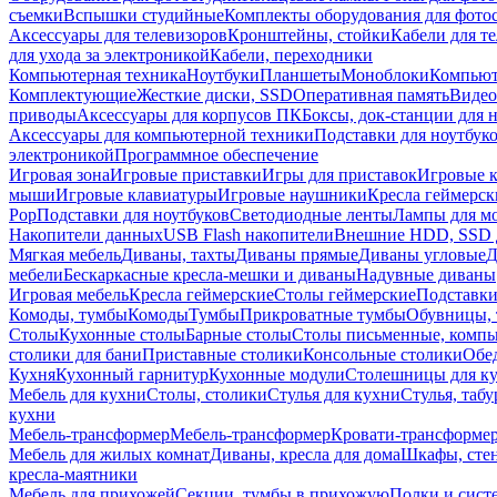
съемки
Вспышки студийные
Комплекты оборудования для фото
Аксессуары для телевизоров
Кронштейны, стойки
Кабели для т
для ухода за электроникой
Кабели, переходники
Компьютерная техника
Ноутбуки
Планшеты
Моноблоки
Компью
Комплектующие
Жесткие диски, SSD
Оперативная память
Видео
приводы
Аксессуары для корпусов ПК
Боксы, док-станции для 
Аксессуары для компьютерной техники
Подставки для ноутбук
электроникой
Программное обеспечение
Игровая зона
Игровые приставки
Игры для приставок
Игровые 
мыши
Игровые клавиатуры
Игровые наушники
Кресла геймерск
Pop
Подставки для ноутбуков
Светодиодные ленты
Лампы для м
Накопители данных
USB Flash накопители
Внешние HDD, SSD 
Мягкая мебель
Диваны, тахты
Диваны прямые
Диваны угловые
Д
мебели
Бескаркасные кресла-мешки и диваны
Надувные диваны
Игровая мебель
Кресла геймерские
Столы геймерские
Подставки
Комоды, тумбы
Комоды
Тумбы
Прикроватные тумбы
Обувницы, 
Столы
Кухонные столы
Барные столы
Столы письменные, комп
столики для бани
Приставные столики
Консольные столики
Обе
Кухня
Кухонный гарнитур
Кухонные модули
Столешницы для к
Мебель для кухни
Столы, столики
Стулья для кухни
Стулья, таб
кухни
Мебель-трансформер
Мебель-трансформер
Кровати-трансформе
Мебель для жилых комнат
Диваны, кресла для дома
Шкафы, стен
кресла-маятники
Мебель для прихожей
Секции, тумбы в прихожую
Полки и сист