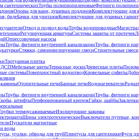
ем сантехнических
Трубы полипропиленовые
Фитинги полипроп
ддонов
Опоры для ванн, душевых поддонов
Комплектующие для 
ов, биде
Бачки для унитазов
Комплектующие для душевых гарнит
есушители
Отвод и подвод воды
Трубы водопроводные
Магистрал
антехники
Регулирующая арматура
Системы защиты от протечек
Л
ций
Опрессовочные насосы
ны
Трубы, фитинги внутренней канализации
Трубы, фитинги на
катурки
Стяжки, самонивелирующие смеси
Строительные смеси,
ки
Тротуарная плитка
ЛДСП
Мебельные щиты
Террасные доски
Древесные плиты
Пилом
ные системы
Поверхностный водоотвод
Кровельные софиты
Добо
тиляция
-камины
Отопительные печи
Банные печи
Водонагреватели
Радиат
ны
Трубы, фитинги внутренней канализации
Трубы, фитинги на
Скобы, штифты
Перфорированный крепеж
Гайки, шайбы
Заклепки
ерсальные
Трубки термоусаживаемые
Изолирующие зажимы
лектрощита
Шины электротехнические
Выключатели путевые, ко
атели
Пускатели магнитные
ки воды
усы, уголки, обводы для труб
Плинтусы для сантехники
Фуги дл