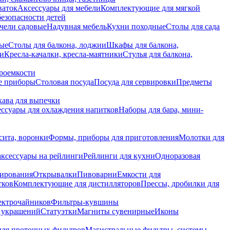
ваток
Аксессуары для мебели
Комплектующие для мягкой
безопасности детей
чели садовые
Надувная мебель
Кухни походные
Столы для сада
вые
Столы для балкона, лоджии
Шкафы для балкона,
ии
Кресла-качалки, кресла-маятники
Стулья для балкона,
роемкости
е приборы
Столовая посуда
Посуда для сервировки
Предметы
укава для выпечки
ссуары для охлаждения напитков
Наборы для бара, мини-
сита, воронки
Формы, приборы для приготовления
Молотки для
аксессуары на рейлинги
Рейлинги для кухни
Одноразовая
вирования
Открывалки
Пивоварни
Емкости для
тков
Комплектующие для дистилляторов
Прессы, дробилки для
лектрочайников
Фильтры-кувшины
я украшений
Статуэтки
Магниты сувенирные
Иконы
ля проточных фильтров
Магистральные фильтры, системы