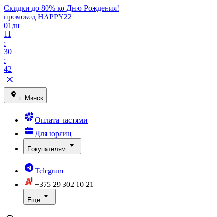
Скидки до 80% ко Дню Рождения!
промокод HAPPY22
01
дн
11
:
30
:
42
г. Минск
Оплата частями
Для юрлиц
Покупателям
Telegram
+375 29
302 10 21
Еще