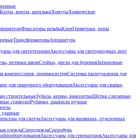
дверные
Болты, винты, шпильки
Хомуты
Химические
творители
Фиксаторы резьбы
Клеи
Герметики, пены
нцевые
Трансформаторы
Аппаратура
уары для светотехники
Аксессуары для светодиодных лент
езы, резчики швов
Стойки, дрели для бурения
Затирочные
ля компрессоров, пневмосистем
Системы пылеудаления для
ие для сварочного оборудования
Аксессуары для сварки,
щи строительные
Зубила, керны, выколотки
Щетки слесарные
чные стамески
Рубанки, рашпили ручные
енты
 ударные
енсеры для скотча
Аксессуары для малярных, отделочных
ная одежда
Спецодежда
Спецобувь
виброоборудования
Аксессуары для генераторов
Аксессуары для