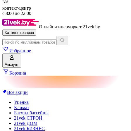
контакт-центр
с
8:00
до
22:00
Онлайн-гипермаркет 21vek.by
Каталог товаров
Избранное
Аккаунт
Корзина
Все акции
Уценка
Климат
Батуты бассейны
21vek СТРОЙ
21vek ДОМ
21vek БИЗНЕС