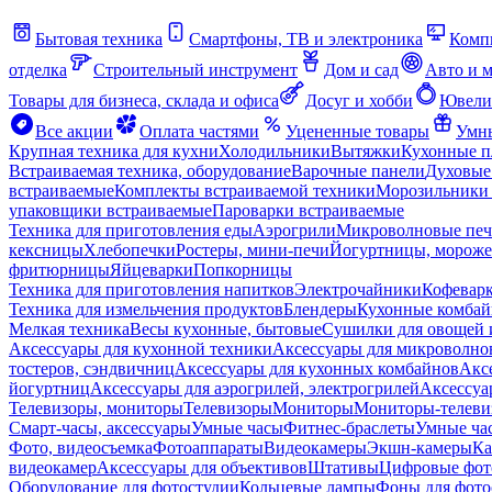
Бытовая техника
Смартфоны, ТВ и электроника
Комп
отделка
Строительный инструмент
Дом и сад
Авто и 
Товары для бизнеса, склада и офиса
Досуг и хобби
Ювели
Все акции
Оплата частями
Уцененные товары
Умны
Крупная техника для кухни
Холодильники
Вытяжки
Кухонные 
Встраиваемая техника, оборудование
Варочные панели
Духовые
встраиваемые
Комплекты встраиваемой техники
Морозильники 
упаковщики встраиваемые
Пароварки встраиваемые
Техника для приготовления еды
Аэрогрили
Микроволновые пе
кексницы
Хлебопечки
Ростеры, мини-печи
Йогуртницы, морож
фритюрницы
Яйцеварки
Попкорницы
Техника для приготовления напитков
Электрочайники
Кофевар
Техника для измельчения продуктов
Блендеры
Кухонные комбай
Мелкая техника
Весы кухонные, бытовые
Сушилки для овощей 
Аксессуары для кухонной техники
Аксессуары для микроволно
тостеров, сэндвичниц
Аксессуары для кухонных комбайнов
Акс
йогуртниц
Аксессуары для аэрогрилей, электрогрилей
Аксессуа
Телевизоры, мониторы
Телевизоры
Мониторы
Мониторы-телеви
Смарт-часы, аксессуары
Умные часы
Фитнес-браслеты
Умные ча
Фото, видеосъемка
Фотоаппараты
Видеокамеры
Экшн-камеры
Ка
видеокамер
Аксессуары для объективов
Штативы
Цифровые фот
Оборудование для фотостудии
Кольцевые лампы
Фоны для фото