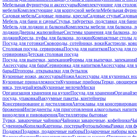
Мебельная фурнитура и аксессуары
Комплектующие для столов
мебели
Комплектующие для корпусной мебели
Мебельная фурн
Садовая мебель
Садовые диваны, кресла
Садовые стулья
Садовые
Мебель для бани и сауны
Стулья, табуретки, подставки для бани
Мебель для лоджии и балкона
Комплекты мебели для балкона, 
лоджии
Дверцы жалюзийные
Системы хранения для балкона, л
лоджии
Кресла, пуфы для балкона, лоджии
Компактные столы дл
Посуда для готовки
Сковороды, сотейники, воки
Кастрюли, ков
Столовая посуда, сервировка
Посуда для напитков
Посуда для г
сервировки
Детская столовая посуда
Посуда для выпечки, запекания
Формы для выпечки, запекания
Аксессуары для бара
Сервировка для напитков
Аксессуары для 
бары
Штопоры, открывалки для бутылок
Кухонные ножи, аксессуары
Ножи
Аксессуары для кухонных н
Кухонные принадлежности
Кухонные приборы
Терки, овощерез
мяса, тендерайзеры
Кухонные мелочи
Миски
Организация хранения на кухне
Посуда для хранения
Органайзе
посуда, упаковка
Вакуумные пакеты, контейнеры
Консервирование и дистилляция
Автоклавы для консервирован
брожения
Ингредиенты для приготовления алкогольных напит
виноделия и пивоварения
Дистилляторы бытовые
Турки, заварочные чайники
Чайники заварочные, кофейники
Ча
Сувениры
Копилки
Картины, постеры
Фотоальбомы
Рамки для ф
Подарки
Подарки, подарочные наборы
Подарочные наборы косм
Водоснабжение
Водонагреватели
Бытовые насосы
Проточные фи