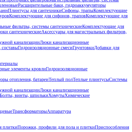
иленовые
Расширительные баки, гидроаккумуляторы
ванн
Плинтусы для сантехники
Сифоны, трапы
Комплектующие
уров
Комплектующие для сифонов, трапов
Комплектующие для
ьные фильтры, системы сантехнические
Комплектующие для
юки сантехнические
Аксессуары для магистральных фильтров,
ружной канализации
Люки канализационные
 составы
Гидроизоляционные смеси
Грунтовки
Добавки для
атериалы
рные элементы кровли
Гидроизоляционные
оры отопления, батареи
Теплый пол
Теплые плинтусы
Системы
ружной канализации
Люки канализационные
Болты, винты, шпильки
Хомуты
Химические
нцевые
Трансформаторы
Аппаратура
я плитки
Порожки, профили для пола и плитки
Приспособления