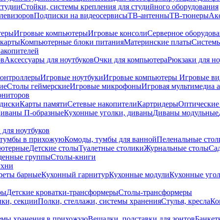
студии
Стойки, системы крепления для студийного оборудования
елевизоров
Подписки на видеосервисы
ТВ-антенны
ТВ-тюнеры
Ак
теры
Игровые компьютеры
Игровые консоли
Серверное оборудов
карты
Компьютерные блоки питания
Материнские платы
Системы
накопителей
ов
Аксессуары для ноутбуков
Очки для компьютера
Рюкзаки для но
контроллеры
Игровые ноутбуки
Игровые компьютеры
Игровые ви
ие
Столы геймерские
Игровые микрофоны
Игровая мультимедиа 
ониторов
диски
Карты памяти
Сетевые накопители
Картридеры
Оптические
иваны П-образные
Кухонные уголки, диваны
Диваны модульные
 для ноутбуков
тумбы в прихожую
Комоды, тумбы для ванной
Пеленальные стол
ьютерные
Детские столы
Туалетные столики
Журнальные столы
Са
денные группы
Столы-книги
ухни
уреты барные
Кухонный гарнитур
Кухонные модули
Кухонные угол
ры
Детские кроватки-трансформеры
Столы-трансформеры
ки, секции
Полки, стеллажи, системы хранения
Стулья, кресла
Ко
емы хранения в прихожую
Вешалки, подставки для зонтов
Банкет