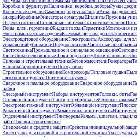
для укладки плитки
Системы выравнивания плитки
Аксессуары
Коробки и фурнитура
Наличники, коробки, доборы
Ручки дверн
Крепежные изделия
Саморезы, шурупы
Гвозди
Анкеры, дюбели
анкеры
Карабины
Фиксаторы арматуры
Шплинты
Пружины унив
Отделка потолка
Потолочные системы
Потолочные панели
Пото
Пены, клеи, герметики
Жидкие гвозди
Герметики
Монтажная пе
Электромонтажные изделия
Клеммы
Средства диэлектрические
Электрощитовое оборудование
Электрощиты
Аксессуары для э
управления
Рубильники
Предохранители
Частотные преобразов
Светотехника
Промышленное и сигнальное освещение
Светоди
Люки
Люки ревизионные
Люки под плитку
Люки напольные
Люк
Силовая и строительная техника
Бетоносмесители
Генераторы
Та
машины
Гидроинструмент
Погрузчики
Строительное оборудование
Компрессоры
Тепловые пушки
Пыле
электроинструмента
Пневмоинструмент
Сварочное и паяльное оборудование
Сварочное оборудование
П
пайки
Слесарный инструмент
Наборы инструментов
Головки, биты
Га
Столярный инструмент
Тиски, струбцины, гейферные зажимы
Р
Электромонтажный инструмент
Обжимной инструмент
Плоског
Разметочный инструмент
Разметочные инструменты
Инструмент
Отделочный инструмент
Плиткорезы
Кельмы, шпатели, гладилк
работ
Пленки строительные
Спецодежда и средства защиты
Средства индивидуальной защ
Аксессуары для силовой и строительной техники
Аксессуары дл