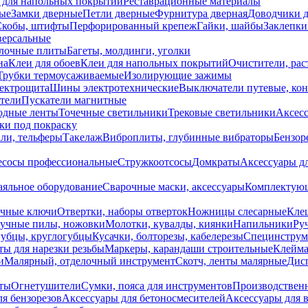
 для напольных покрытий
Реставрационные материалы
ые
Замки дверные
Петли дверные
Фурнитура дверная
Доводчики 
Скобы, штифты
Перфорированный крепеж
Гайки, шайбы
Заклепки
ерсальные
лочные плиты
Багеты, молдинги, уголки
на
Клеи для обоев
Клеи для напольных покрытий
Очистители, рас
Трубки термоусаживаемые
Изолирующие зажимы
лектрощита
Шины электротехнические
Выключатели путевые, ко
атели
Пускатели магнитные
одные ленты
Точечные светильники
Трековые светильники
Аксесс
и под покраску
ли, тельферы
Такелаж
Виброплиты, глубинные вибраторы
Бензор
сосы профессиональные
Стружкоотсосы
Домкраты
Аксессуары д
аяльное оборудование
Сварочные маски, аксессуары
Комплектующ
ечные ключи
Отвертки, наборы отверток
Ножницы слесарные
Кле
учные пилы, ножовки
Молотки, кувалды, киянки
Напильники
Ру
убцы, круглогубцы
Кусачки, болторезы, кабелерезы
Специнструм
ы для нарезки резьбы
Маркеры, карандаши строительные
Клейма
и
Малярный, отделочный инструмент
Скотч, ленты малярные
Дисп
иты
Огнетушители
Сумки, пояса для инструментов
Производствен
я бензорезов
Аксессуары для бетоносмесителей
Аксессуары для 