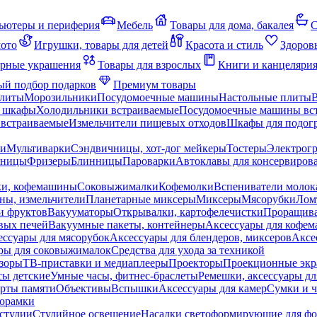
ьютеры и периферия
Мебель
Товары для дома, бакалея
С
мото
Игрушки, товары для детей
Красота и стиль
Здоров
рные украшения
Товары для взрослых
Книги и канцеляри
й подбор подарков
Премиум товары
плиты
Морозильники
Посудомоечные машины
Настольные плиты
 шкафы
Холодильники встраиваемые
Посудомоечные машины вс
встраиваемые
Измельчители пищевых отходов
Шкафы для подогр
чи
Мультиварки
Сэндвичницы, хот-дог мейкеры
Тостеры
Электрог
еницы
Фризеры
Блинницы
Пароварки
Автоклавы для консервиров
ки, кофемашины
Соковыжималки
Кофемолки
Вспениватели молок
ны, измельчители
Планетарные миксеры
Миксеры
Мясорубки
Лом
и фруктов
Вакууматоры
Открывалки, картофелечистки
Проращива
вых печей
Вакуумные пакеты, контейнеры
Аксессуары для кофе
ессуары для мясорубок
Аксессуары для блендеров, миксеров
Аксе
ры для соковыжималок
Средства для ухода за техникой
зоры
ТВ-приставки и медиаплееры
Проекторы
Проекционные эк
сы детские
Умные часы, фитнес-браслеты
Ремешки, аксессуары дл
рты памяти
Объективы
Вспышки
Аксессуары для камер
Сумки и ч
орамки
студии
Студийное освещение
Насадки светоформирующие для фо