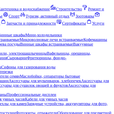
антехника и водоснабжение
Строительство
Ремонт и
ье
Спорт
Туризм, активный отдых
Зоотовары
я
Запчасти и принадлежности
Сертификаты
Услуги
Винные шкафы
Мини-холодильники
траиваемые
Микроволновые печи встраиваемые
Кофемашины
ева посуды
Винные шкафы встраиваемые
Вакуумные
рили, электрошашлычницы
Вафельницы, орешницы,
ания
Сыроварни
Фритюрницы, фондю-
а
Сифоны для газирования воды
терезки
тели семян
Маслобойки, сепараторы бытовые
машин
Аксессуары для мультиварок, хлебопечек
Аксессуары для
ссуары для сушилок овощей и фруктов
Аксессуары для
раны
Профессиональные дисплеи
я умных часов
Кабели для умных часов
ехлы для камер
Зарядные устройства, аккумуляторы для фото,
тостудии
Фотозонты, отражатели
Оборудование для предметной