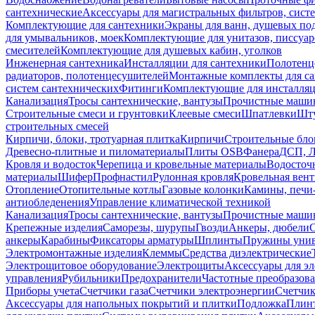
сантехнические
Аксессуары для магистральных фильтров, сист
Комплектующие для сантехники
Экраны для ванн, душевых по
для умывальников, моек
Комплектующие для унитазов, писсуар
смесителей
Комплектующие для душевых кабин, уголков
Инженерная сантехника
Инсталляции для сантехники
Полотенц
радиаторов, полотенцесушителей
Монтажные комплекты для с
систем сантехнических
Фитинги
Комплектующие для инсталля
Канализация
Тросы сантехнические, вантузы
Прочистные маши
Строительные смеси и грунтовки
Клеевые смеси
Шпатлевки
Шту
строительных смесей
Кирпичи, блоки, тротуарная плитка
Кирпичи
Строительные бло
Древесно-плитные и пиломатериалы
Плиты OSB
Фанера
ДСП, 
Кровля и водосток
Черепица и кровельные материалы
Водосточ
материалы
Шифер
Профнастил
Рулонная кровля
Кровельная вен
Отопление
Отопительные котлы
Газовые колонки
Камины, печи
антиобледенения
Управление климатической техникой
Канализация
Тросы сантехнические, вантузы
Прочистные маши
Крепежные изделия
Саморезы, шурупы
Гвозди
Анкеры, дюбели
анкеры
Карабины
Фиксаторы арматуры
Шплинты
Пружины унив
Электромонтажные изделия
Клеммы
Средства диэлектрические
Электрощитовое оборудование
Электрощиты
Аксессуары для э
управления
Рубильники
Предохранители
Частотные преобразов
Приборы учета
Счетчики газа
Счетчики электроэнергии
Счетчи
Аксессуары для напольных покрытий и плитки
Подложка
Плинт