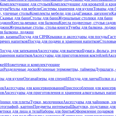
Комплектующие для стульев
Комплектующие для кроватей и кро
итура
Чехлы для мебели
Системы хранения для кухни
Товары для 
, уличные столы
Комплекты мебели для сада
Гамаки, шезлонги
Ка
Скамьи для бани
Столы для бани
Журнальные столики для бани
лоджии
Кресла-мешки для балкона
Кресла подвесные, стулья садо
оджии
Журнальные столы, столы-книги
Тумбы для балкона, лодж
я балкона, лоджии
ши, казаны
Посуда для СВЧ
Крышки и аксессуары для посуды
Гаст
орячих напитков
Посуда для подачи и хранения напитков
Столовы
Посуда для запекания
Аксессуары для выпечки
Бумага, фольга, р
хранения напитков
Аксессуары для приготовления коктейлей
Аксе
ожей
Ножеточки и комплектующие
ки
Разделочные доски
Кухонные термометры, таймеры
Дуршлаги, 
ры для кухни
Органайзеры для специй
Посуда для ланча
Полки и 
ия
Аксессуары для консервирования
Приспособления для консер
ков
Аксессуары для приготовления и хранения алкогольных напи
йники для плиты
Турки, молочники
Аксессуары для чайников, э
отографий, картин
Предметы интерьера
Шкатулки, подставки дл
етики для лица и тела
Наборы для бритья
Оформление подарков
льтры для воды
Фильтры-кувшины
Картриджи, комплектующие д