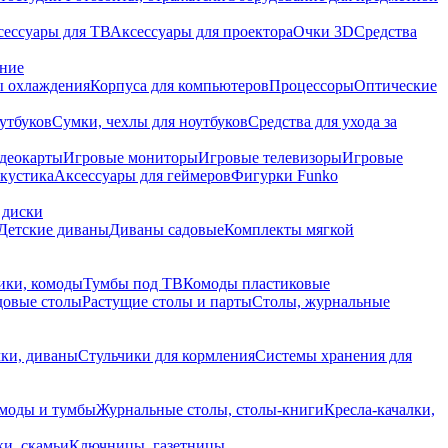
сессуары для ТВ
Аксессуары для проектора
Очки 3D
Средства
ание
 охлаждения
Корпуса для компьютеров
Процессоры
Оптические
утбуков
Сумки, чехлы для ноутбуков
Средства для ухода за
деокарты
Игровые мониторы
Игровые телевизоры
Игровые
акустика
Аксессуары для геймеров
Фигурки Funko
 диски
Детские диваны
Диваны садовые
Комплекты мягкой
ики, комоды
Тумбы под ТВ
Комоды пластиковые
довые столы
Растущие столы и парты
Столы, журнальные
ки, диваны
Стульчики для кормления
Системы хранения для
моды и тумбы
Журнальные столы, столы-книги
Кресла-качалки,
ки, скамьи
Ключницы, газетницы