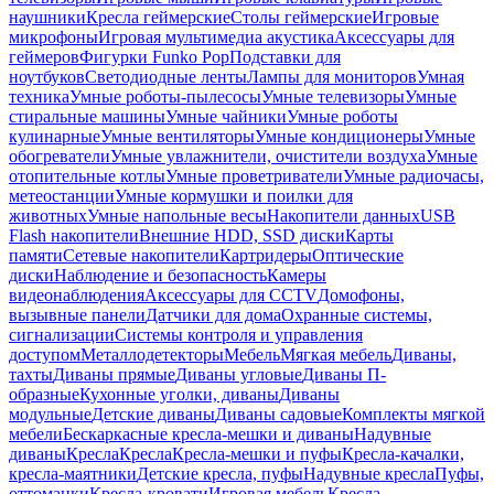
наушники
Кресла геймерские
Столы геймерские
Игровые
микрофоны
Игровая мультимедиа акустика
Аксессуары для
геймеров
Фигурки Funko Pop
Подставки для
ноутбуков
Светодиодные ленты
Лампы для мониторов
Умная
техника
Умные роботы-пылесосы
Умные телевизоры
Умные
стиральные машины
Умные чайники
Умные роботы
кулинарные
Умные вентиляторы
Умные кондиционеры
Умные
обогреватели
Умные увлажнители, очистители воздуха
Умные
отопительные котлы
Умные проветриватели
Умные радиочасы,
метеостанции
Умные кормушки и поилки для
животных
Умные напольные весы
Накопители данных
USB
Flash накопители
Внешние HDD, SSD диски
Карты
памяти
Сетевые накопители
Картридеры
Оптические
диски
Наблюдение и безопасность
Камеры
видеонаблюдения
Аксессуары для CCTV
Домофоны,
вызывные панели
Датчики для дома
Охранные системы,
сигнализации
Системы контроля и управления
доступом
Металлодетекторы
Мебель
Мягкая мебель
Диваны,
тахты
Диваны прямые
Диваны угловые
Диваны П-
образные
Кухонные уголки, диваны
Диваны
модульные
Детские диваны
Диваны садовые
Комплекты мягкой
мебели
Бескаркасные кресла-мешки и диваны
Надувные
диваны
Кресла
Кресла
Кресла-мешки и пуфы
Кресла-качалки,
кресла-маятники
Детские кресла, пуфы
Надувные кресла
Пуфы,
оттоманки
Кресла-кровати
Игровая мебель
Кресла