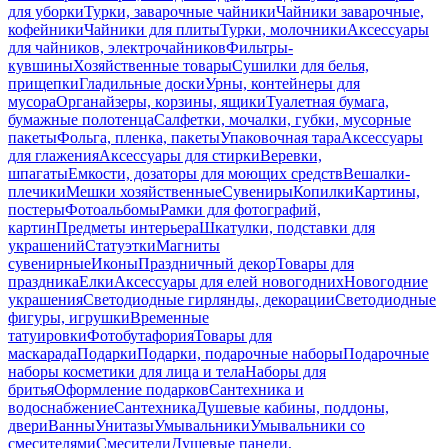
для уборки
Турки, заварочные чайники
Чайники заварочные,
кофейники
Чайники для плиты
Турки, молочники
Аксессуары
для чайников, электрочайников
Фильтры-
кувшины
Хозяйственные товары
Сушилки для белья,
прищепки
Гладильные доски
Урны, контейнеры для
мусора
Органайзеры, корзины, ящики
Туалетная бумага,
бумажные полотенца
Салфетки, мочалки, губки, мусорные
пакеты
Фольга, пленка, пакеты
Упаковочная тара
Аксессуары
для глажения
Аксессуары для стирки
Веревки,
шпагаты
Емкости, дозаторы для моющих средств
Вешалки-
плечики
Мешки хозяйственные
Сувениры
Копилки
Картины,
постеры
Фотоальбомы
Рамки для фотографий,
картин
Предметы интерьера
Шкатулки, подставки для
украшений
Статуэтки
Магниты
сувенирные
Иконы
Праздничный декор
Товары для
праздника
Елки
Аксессуары для елей новогодних
Новогодние
украшения
Светодиодные гирлянды, декорации
Светодиодные
фигуры, игрушки
Временные
татуировки
Фотобутафория
Товары для
маскарада
Подарки
Подарки, подарочные наборы
Подарочные
наборы косметики для лица и тела
Наборы для
бритья
Оформление подарков
Сантехника и
водоснабжение
Сантехника
Душевые кабины, поддоны,
двери
Ванны
Унитазы
Умывальники
Умывальники со
смесителями
Смесители
Душевые панели,