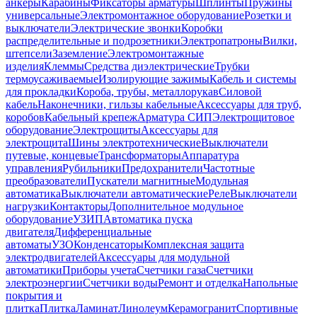
анкеры
Карабины
Фиксаторы арматуры
Шплинты
Пружины
универсальные
Электромонтажное оборудование
Розетки и
выключатели
Электрические звонки
Коробки
распределительные и подрозетники
Электропатроны
Вилки,
штепсели
Заземление
Электромонтажные
изделия
Клеммы
Средства диэлектрические
Трубки
термоусаживаемые
Изолирующие зажимы
Кабель и системы
для прокладки
Короба, трубы, металлорукав
Силовой
кабель
Наконечники, гильзы кабельные
Аксессуары для труб,
коробов
Кабельный крепеж
Арматура СИП
Электрощитовое
оборудование
Электрощиты
Аксессуары для
электрощита
Шины электротехнические
Выключатели
путевые, концевые
Трансформаторы
Аппаратура
управления
Рубильники
Предохранители
Частотные
преобразователи
Пускатели магнитные
Модульная
автоматика
Выключатели автоматические
Реле
Выключатели
нагрузки
Контакторы
Дополнительное модульное
оборудование
УЗИП
Автоматика пуска
двигателя
Дифференциальные
автоматы
УЗО
Конденсаторы
Комплексная защита
электродвигателей
Аксессуары для модульной
автоматики
Приборы учета
Счетчики газа
Счетчики
электроэнергии
Счетчики воды
Ремонт и отделка
Напольные
покрытия и
плитка
Плитка
Ламинат
Линолеум
Керамогранит
Спортивные