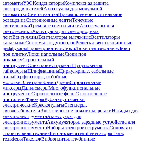
автоматы
УЗО
Конденсаторы
Комплексная защита
электродвигателей
Аксессуары для модульной
автоматики
Светотехника
Промышленное и сигнальное
освещение
Светодиодные ленты
Точечные
светильники
Трековые светильники
Аксессуары для
светотехники
Аксессуары для светодиодных
лент
Вентиляция
Вентиляторы вытяжные
Вентиляторы
канальные
Системы воздуховодов
Решетки вентиляционные,
диффузоры
Проветриватели
Люки
Люки ревизионные
Люки
под плитку
Люки напольные
Люки под
покраску
Строительный
инструмент
Электроинструмент
Шуруповерты,
гайковерты
Шлифмашины
Циркулярные, сабельные
пилы
Перфораторы, отбойные
молотки
Электролобзики
Дрели
Строительные
миксеры
Дальномеры
Многофункциональные
инструменты
Строительные фены
Строительные
пистолеты
Фрезеры
Рубанки, стамески
электрические
Краскопульты
Степлеры,
гвоздезабиватели
Электрические ножницы, резаки
Насадки для
электроинструмента
Аксессуары для
электроинструмента
Аккумуляторы, зарядные устройства для
электроинструмента
Наборы электроинструмента
Силовая и
строительная техника
Бетоносмесители
Генераторы
Тали,
тельферы
Такелаж
Виброплиты, глубинные