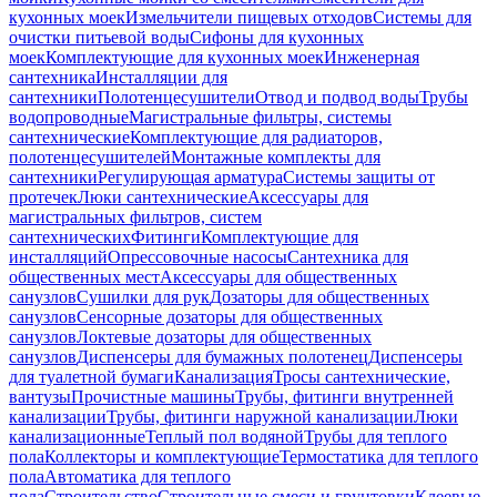
кухонных моек
Измельчители пищевых отходов
Системы для
очистки питьевой воды
Сифоны для кухонных
моек
Комплектующие для кухонных моек
Инженерная
сантехника
Инсталляции для
сантехники
Полотенцесушители
Отвод и подвод воды
Трубы
водопроводные
Магистральные фильтры, системы
сантехнические
Комплектующие для радиаторов,
полотенцесушителей
Монтажные комплекты для
сантехники
Регулирующая арматура
Системы защиты от
протечек
Люки сантехнические
Аксессуары для
магистральных фильтров, систем
сантехнических
Фитинги
Комплектующие для
инсталляций
Опрессовочные насосы
Сантехника для
общественных мест
Аксессуары для общественных
санузлов
Сушилки для рук
Дозаторы для общественных
санузлов
Сенсорные дозаторы для общественных
санузлов
Локтевые дозаторы для общественных
санузлов
Диспенсеры для бумажных полотенец
Диспенсеры
для туалетной бумаги
Канализация
Тросы сантехнические,
вантузы
Прочистные машины
Трубы, фитинги внутренней
канализации
Трубы, фитинги наружной канализации
Люки
канализационные
Теплый пол водяной
Трубы для теплого
пола
Коллекторы и комплектующие
Термостатика для теплого
пола
Автоматика для теплого
пола
Строительство
Строительные смеси и грунтовки
Клеевые