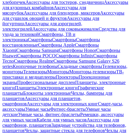
хлебопечек
Аксессуары для тостеров, сэндвичниц
Аксессуары
для кухонных комбайнов
Аксессуары для
мясорубок
Аксессуары для блендеров, миксеров
Аксессуары
для сушилок овощей и фруктов
Аксессуары для
йогуртниц
Аксессуары для аэрогрилей,
электрогрилей
Аксессуары для соковыжималок
Средства для
ухода за техникой
Смартфоны, ТВ и
электроника
Смартфоны
Смартфоны
Смартфоны
восстановленные
Смартфоны Apple
Смартфоны
Xiaomi
Смартфоны Samsung
Смартфоны Honor
Смартфоны
Huawei
Смартфоны POCO
Смартфоны Infinix
Смартфоны
Tecno
Смартфоны Realme
Смартфоны Samsung Galaxy S26
series
Кнопочные телефоны
Складные смартфоны
Телевизоры,
мониторы
Телевизоры
Мониторы
Мониторы-телевизоры
ТВ-
приставки и медиаплееры
Проекторы
Проекционные
экраны
Профессиональные дисплеи
Планшеты, электронные
книги
Планшеты
Электронные книги
Графические
планшеты
Блокноты электронные
Чехлы, бамперы для
планшетов
Аксессуары для планшетов,
смартфонов
Аксессуары для электронных книг
Смарт-часы,
аксессуары
Умные часы
Фитнес-браслеты
Умные часы
детские
Умные часы, фитнес-браслеты
Ремешки, аксессуары
для умных часов
Кабели для умных часов
Аксессуары для
смартфонов, планшетов
Зарядные устройства для телефонов,
планшетов
Чехлы, защитные стекла для телефонов
Чехлы для