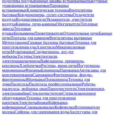
подогрева посуды
Винные шкафы встраиваемые
Вакуумные
упаковщики встраиваемые
Пароварки
встраиваемые
Климатическая техника
Вентиляторы
бытовые
Кондиционеры, сплит-системы
Охладители
воздуха
Водонагреватели
Увлажнители, очистители
воздуха
Камины, печи-камины
Обогреватели
Тепловые
завесы
Тепловые
пушки
Биокамины
Проветриватели
Отопительные печи
Банные
печи
Порталы для каминов
Вентиляторы вытяжные
Метеостанции
Газовые баллоны бытовые
Техника для
приготовления еды
Аэрогрили
Микроволновые
печи
Мультиварки
Сэндвичницы, хот-дог
мейкеры
Тостеры
Электрогрили,
электрошашлычницы
Вафельницы, орешницы,
кексницы
Хлебопечки
Ростеры, мини-печи
Йогуртницы,
мороженицы
Фризеры
Блинницы
Пароварки
Автоклавы для
консервирования
Сыроварни
Фритюрницы, фондю-
фритюрницы
Яйцеварки
Попкорницы
Техника для
дома
Пылесосы
Пылесосы профессиональные
Роботы-
пылесосы, мойщики окон
Пароочистители
Электровеники,
электрошвабры
Стеклоочистители
Стерилизационное
оборудование
Техника для приготовления
напитков
Электрочайники
Кофеварки,
кофемашины
Соковыжималки
Кофемолки
Вспениватели
молока
Сифоны для газирования воды
Аксессуары для