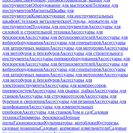
инструментов
Оборудование для мастерской
Тележки для
инструментов
Магниты
Шкафы для
инструментов
Комплектующие для инструментальных
шкафов
Стеллажи металлические
Стенды, держатели для
инструментов
Поддоны для инструментов
Аксессуары для
силовой и строительной техники
Аксессуары для
бензорезов
Аксессуары для бетоносмесителей
Аксессуары для
виброоборудования
Аксессуары для генераторов
Аксессуары
для затирочных машин
Аксессуары для мотопомп
Аксессуары
для мотобуров и бензобуров
Аксессуары для строительного
инструмента
Аксессуары пневмооборудования
Аксессуары для
бензорезов
Аксессуары для бетоносмесителей
Аксессуары для
виброоборудования
Аксессуары для генераторов
Аксессуары
для затирочных машин
Аксессуары для мотопомп
Аксессуары
для мотобуров и бензобуров
Аксессуары для
электроинструмента
Аксессуары для компрессоров,
пневмосистем
Аксессуары для сварки, пайки
Аксессуары для
станков
Аксессуары для стружкоотсосов
Аксессуары для
бурения и сверления
Аксессуары для резания
Аксессуары для
шлифования
Аксессуары для измерительных
приборов
Аксессуары для станков
Дом и сад
Садовая
техника
Триммеры, бензокосы
Цепные
пилы
Газонокосилки
Культиваторы, мотоблоки
Кусторезы,
садовые ножницы
Садовые, кормовые измельчители
Садовые