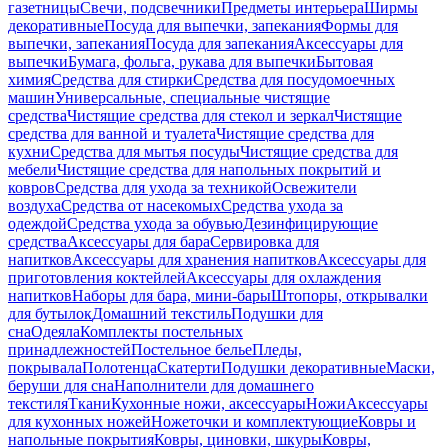
газетницы
Свечи, подсвечники
Предметы интерьера
Ширмы
декоративные
Посуда для выпечки, запекания
Формы для
выпечки, запекания
Посуда для запекания
Аксессуары для
выпечки
Бумага, фольга, рукава для выпечки
Бытовая
химия
Средства для стирки
Средства для посудомоечных
машин
Универсальные, специальные чистящие
средства
Чистящие средства для стекол и зеркал
Чистящие
средства для ванной и туалета
Чистящие средства для
кухни
Средства для мытья посуды
Чистящие средства для
мебели
Чистящие средства для напольных покрытий и
ковров
Средства для ухода за техникой
Освежители
воздуха
Средства от насекомых
Средства ухода за
одеждой
Средства ухода за обувью
Дезинфицирующие
средства
Аксессуары для бара
Сервировка для
напитков
Аксессуары для хранения напитков
Аксессуары для
приготовления коктейлей
Аксессуары для охлаждения
напитков
Наборы для бара, мини-бары
Штопоры, открывалки
для бутылок
Домашний текстиль
Подушки для
сна
Одеяла
Комплекты постельных
принадлежностей
Постельное белье
Пледы,
покрывала
Полотенца
Скатерти
Подушки декоративные
Маски,
беруши для сна
Наполнители для домашнего
текстиля
Ткани
Кухонные ножи, аксессуары
Ножи
Аксессуары
для кухонных ножей
Ножеточки и комплектующие
Ковры и
напольные покрытия
Ковры, циновки, шкуры
Ковры,