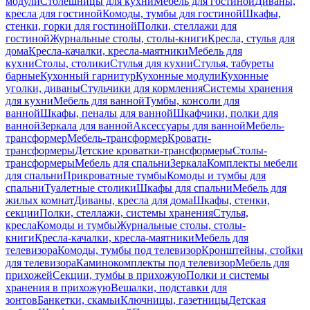
модули
Столешницы для кухни
Мебель для гостиной
Диваны,
кресла для гостиной
Комоды, тумбы для гостиной
Шкафы,
стенки, горки для гостиной
Полки, стеллажи для
гостиной
Журнальные столы, столы-книги
Кресла, стулья для
дома
Кресла-качалки, кресла-маятники
Мебель для
кухни
Столы, столики
Стулья для кухни
Стулья, табуреты
барные
Кухонный гарнитур
Кухонные модули
Кухонные
уголки, диваны
Стульчики для кормления
Системы хранения
для кухни
Мебель для ванной
Тумбы, консоли для
ванной
Шкафы, пеналы для ванной
Шкафчики, полки для
ванной
Зеркала для ванной
Аксессуары для ванной
Мебель-
трансформер
Мебель-трансформер
Кровати-
трансформеры
Детские кроватки-трансформеры
Столы-
трансформеры
Мебель для спальни
Зеркала
Комплекты мебели
для спальни
Прикроватные тумбы
Комоды и тумбы для
спальни
Туалетные столики
Шкафы для спальни
Мебель для
жилых комнат
Диваны, кресла для дома
Шкафы, стенки,
секции
Полки, стеллажи, системы хранения
Стулья,
кресла
Комоды и тумбы
Журнальные столы, столы-
книги
Кресла-качалки, кресла-маятники
Мебель для
телевизора
Комоды, тумбы под телевизор
Кронштейны, стойки
для телевизора
Каминокомплекты под телевизор
Мебель для
прихожей
Секции, тумбы в прихожую
Полки и системы
хранения в прихожую
Вешалки, подставки для
зонтов
Банкетки, скамьи
Ключницы, газетницы
Детская