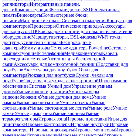
репликаторы
Интерактивные панели,
доски
Комплектующие
Жесткие диски, SSD
Оперативная
память
Видеокарты
Компьютерные блоки
питания
Материнские платы
Системы охлаждения
Корпуса для
компьютеров
Процессоры
Оптические приводы
Аксессуары
для корпусов ПК
Боксы, док-станции для накопителей
Сетевое
оборудование
Маршрутизаторы, DSL-модемы
Wi-Fi точки
доступа, усилители сигнала
Беспроводные
адаптеры
Коммутаторы
Сетевые адаптеры
Powerline
Сетевые
комплектующие
IP-телефония
Медиаконвертеры
Кабели,
переходники сетевые
Антенны для беспроводной
связи
Аксессуары для компьютерной техники
Подставки для
ноутбуков
Аксессуары для ноутбуков
Очки для
компьютера
Рюкзаки для ноутбуков
Сумки, чехлы для
ноутбуков
Средства для ухода за электроникой
Программное
обеспечение
Система Умный дом
Управление умным
домом
Умные колонки, станции
Умные камеры
видеонаблюдения
Умные датчики для дома
Умные
лампы
Умные выключатели
Умные розетки
Умные
светильники
Умные светодиодные ленты
Умные реле
Умные
замки
Умные домофоны
Умные карнизы
Умные
терморегуляторы
Игровая зона
Игровые приставки
Игры для
приставок
Игровые контроллеры
Игровые ноутбуки
Игровые
компьютеры
Игровые видеокарты
Игровые мониторы
Игровые
телевизоры
Игровые мыши
Игровые клавиатуры
Игровые