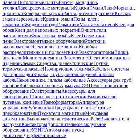
панели
Потолочные плиты
Багеты, молдинги,
уголки
Лакокрасочные материалы
Краски
Эмали
Лаки
Морилки,
пропитки
Колеры для краски
Растворители
Грунтовки
Краски,
эмали аэрозольные
Краски, эмали
Пены, клеи,
герметики
Жидкие гвозди
Герметики
Монтажная пена
Клеи для
обоев
Клеи для напольных покрытий
Очистители,
растворители
Фиксаторы резьбы
Клеи
Герметики,
пены
Электромонтажное оборудование
Розетки и
выключатели
Электрические звонки
Коробки
распределительные и подрозетники
Электропатроны
Вилки,
штепсели
Молниеприемники
Заземление
Электромонтажные
изделия
Клеммы
Средства диэлектрические
Трубки
термоусаживаемые
Изолирующие зажимы
Кабель и системы
для прокладки
Короба, трубы, металлорукав
Силовой
кабель
Наконечники, гильзы кабельные
Аксессуары для труб,
коробов
Кабельный крепеж
Арматура СИП
Электрощитовое
оборудование
Электрощиты
Аксессуары для
электрощита
Шины электротехнические
Выключатели
путевые, концевые
Трансформаторы
Аппаратура
управления
Рубильники
Предохранители
Частотные
преобразователи
Пускатели магнитные
Модульная
автоматика
Выключатели автоматические
Реле
Выключатели
нагрузки
Контакторы
Дополнительное модульное
оборудование
УЗИП
Автоматика пуска
двигателя
Дифференциальные