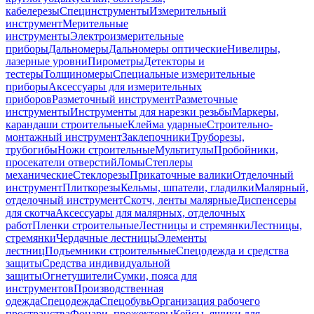
кабелерезы
Специнструменты
Измерительный
инструмент
Мерительные
инструменты
Электроизмерительные
приборы
Дальномеры
Дальномеры оптические
Нивелиры,
лазерные уровни
Пирометры
Детекторы и
тестеры
Толщиномеры
Специальные измерительные
приборы
Аксессуары для измерительных
приборов
Разметочный инструмент
Разметочные
инструменты
Инструменты для нарезки резьбы
Маркеры,
карандаши строительные
Клейма ударные
Строительно-
монтажный инструмент
Заклепочники
Труборезы,
трубогибы
Ножи строительные
Мультитулы
Пробойники,
просекатели отверстий
Ломы
Степлеры
механические
Стеклорезы
Прикаточные валики
Отделочный
инструмент
Плиткорезы
Кельмы, шпатели, гладилки
Малярный,
отделочный инструмент
Скотч, ленты малярные
Диспенсеры
для скотча
Аксессуары для малярных, отделочных
работ
Пленки строительные
Лестницы и стремянки
Лестницы,
стремянки
Чердачные лестницы
Элементы
лестниц
Подъемники строительные
Спецодежда и средства
защиты
Средства индивидуальной
защиты
Огнетушители
Сумки, пояса для
инструментов
Производственная
одежда
Спецодежда
Спецобувь
Организация рабочего
пространства
Фонари, прожекторы
Кейсы, ящики для