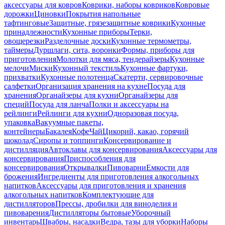
аксессуары для ковров
Коврики, наборы ковриков
Ковровые
дорожки
Циновки
Покрытия напольные
тафтинговые
Защитные, грязезащитные коврики
Кухонные
принадлежности
Кухонные приборы
Терки,
овощерезки
Разделочные доски
Кухонные термометры,
таймеры
Дуршлаги, сита, воронки
Формы, приборы для
приготовления
Молотки для мяса, тендерайзеры
Кухонные
мелочи
Миски
Кухонный текстиль
Кухонные фартуки,
прихватки
Кухонные полотенца
Скатерти, сервировочные
салфетки
Организация хранения на кухне
Посуда для
хранения
Органайзеры для кухни
Органайзеры для
специй
Посуда для ланча
Полки и аксессуары на
рейлинги
Рейлинги для кухни
Одноразовая посуда,
упаковка
Вакуумные пакеты,
контейнеры
Бакалея
Кофе
Чай
Цикорий, какао, горячий
шоколад
Сиропы и топпинги
Консервирование и
дистилляция
Автоклавы для консервирования
Аксессуары для
консервирования
Приспособления для
консервирования
Открывалки
Пивоварни
Емкости для
брожения
Ингредиенты для приготовления алкогольных
напитков
Аксессуары для приготовления и хранения
алкогольных напитков
Комплектующие для
дистилляторов
Прессы, дробилки для виноделия и
пивоварения
Дистилляторы бытовые
Уборочный
инвентарь
Швабры, насадки
Ведра, тазы для уборки
Наборы