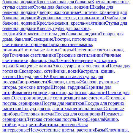
балкона, лоджии
Кресла-мешки для балкона
Кресла подвесные,
стулья садовые
Столы для балкона, лоджии
Шкафы для
балкона, лоджии
Дверцы жалюзийные
Системы хранения для
балкона, лоджии
Журнальные столы, столы-книги
Тумбы для
балкона, лоджии
Кресла-качалки, кресла-маятники
Стулья для
балкона, лоджии
Кресла, пуфы для балкона,
лоджии
Компактные столы для балкона, лоджии
Товары для
дома, бакалея
Освещение
Люстры, потолочные
светильники
Торшеры
Прикроватные лампы,
ночники
Настольные лампы
Споты
Настенные светильники,
бра
Точечные светильники
Трековые светильники
Уличные
светильники, фонари, бра
Лампы
Освещение для картин,
зеркал
Кольцевые лампы
Аксессуары для освещения
Посуда для
готовки
Сковороды, сотейники, воки
Кастрюли, ковши,
казаны
Посуда для СВЧ
Крышки и аксессуары для
посуды
Гастроемкости
Жалюзи, шторы
Жалюзи, рулонные
шторы, римские шторы
Шторы, гардины
Карнизы для
штор
Комплектующие для штор, карнизов, жалюзи
Пленки для
окон
Электроприводные солнцезащитные системы
Столовая
посуда, сервировка
Посуда для напитков
Посуда для горячих
напитков
Посуда для подачи и хранения напитков
Столовые
приборы
Столовая посуда
Посуда для сервировки
Предметы
сервировки
Детская столовая посуда
Декор
Зеркала
Кашпо,
стойки для цветов
Картины, постеры
Часы
интерьерные
Искусственные цветы, растения
Вазы
Ключницы,