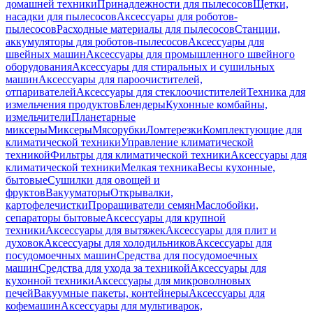
домашней техники
Принадлежности для пылесосов
Щетки,
насадки для пылесосов
Аксессуары для роботов-
пылесосов
Расходные материалы для пылесосов
Станции,
аккумуляторы для роботов-пылесосов
Аксессуары для
швейных машин
Аксессуары для промышленного швейного
оборудования
Аксессуары для стиральных и сушильных
машин
Аксессуары для пароочистителей,
отпаривателей
Аксессуары для стеклоочистителей
Техника для
измельчения продуктов
Блендеры
Кухонные комбайны,
измельчители
Планетарные
миксеры
Миксеры
Мясорубки
Ломтерезки
Комплектующие для
климатической техники
Управление климатической
техникой
Фильтры для климатической техники
Аксессуары для
климатической техники
Мелкая техника
Весы кухонные,
бытовые
Сушилки для овощей и
фруктов
Вакууматоры
Открывалки,
картофелечистки
Проращиватели семян
Маслобойки,
сепараторы бытовые
Аксессуары для крупной
техники
Аксессуары для вытяжек
Аксессуары для плит и
духовок
Аксессуары для холодильников
Аксессуары для
посудомоечных машин
Средства для посудомоечных
машин
Средства для ухода за техникой
Аксессуары для
кухонной техники
Аксессуары для микроволновых
печей
Вакуумные пакеты, контейнеры
Аксессуары для
кофемашин
Аксессуары для мультиварок,