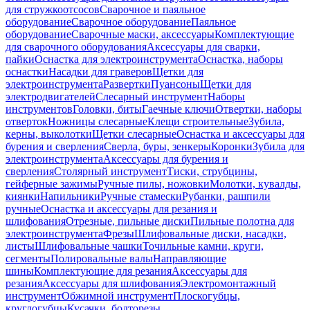
для стружкоотсосов
Сварочное и паяльное
оборудование
Сварочное оборудование
Паяльное
оборудование
Сварочные маски, аксессуары
Комплектующие
для сварочного оборудования
Аксессуары для сварки,
пайки
Оснастка для электроинструмента
Оснастка, наборы
оснастки
Насадки для граверов
Щетки для
электроинструмента
Развертки
Пуансоны
Щетки для
электродвигателей
Слесарный инструмент
Наборы
инструментов
Головки, биты
Гаечные ключи
Отвертки, наборы
отверток
Ножницы слесарные
Клещи строительные
Зубила,
керны, выколотки
Щетки слесарные
Оснастка и аксессуары для
бурения и сверления
Сверла, буры, зенкеры
Коронки
Зубила для
электроинструмента
Аксессуары для бурения и
сверления
Столярный инструмент
Тиски, струбцины,
гейферные зажимы
Ручные пилы, ножовки
Молотки, кувалды,
киянки
Напильники
Ручные стамески
Рубанки, рашпили
ручные
Оснастка и аксессуары для резания и
шлифования
Отрезные, пильные диски
Пильные полотна для
электроинструмента
Фрезы
Шлифовальные диски, насадки,
листы
Шлифовальные чашки
Точильные камни, круги,
сегменты
Полировальные валы
Направляющие
шины
Комплектующие для резания
Аксессуары для
резания
Аксессуары для шлифования
Электромонтажный
инструмент
Обжимной инструмент
Плоскогубцы,
круглогубцы
Кусачки, болторезы,