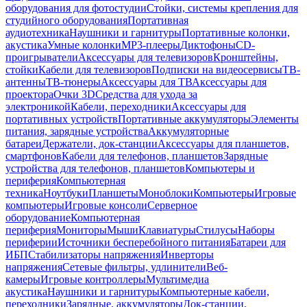
оборудования для фотостудии
Стойки, системы крепления для
студийного оборудования
Портативная
аудиотехника
Наушники и гарнитуры
Портативные колонки,
акустика
Умные колонки
MP3-плееры
Диктофоны
CD-
проигрыватели
Аксессуары для телевизоров
Кронштейны,
стойки
Кабели для телевизоров
Подписки на видеосервисы
ТВ-
антенны
ТВ-тюнеры
Аксессуары для ТВ
Аксессуары для
проектора
Очки 3D
Средства для ухода за
электроникой
Кабели, переходники
Аксессуары для
портативных устройств
Портативные аккумуляторы
Элементы
питания, зарядные устройства
Аккумуляторные
батареи
Держатели, док-станции
Аксессуары для планшетов,
смартфонов
Кабели для телефонов, планшетов
Зарядные
устройства для телефонов, планшетов
Компьютеры и
периферия
Компьютерная
техника
Ноутбуки
Планшеты
Моноблоки
Компьютеры
Игровые
компьютеры
Игровые консоли
Серверное
оборудование
Компьютерная
периферия
Мониторы
Мыши
Клавиатуры
Стилусы
Наборы
периферии
Источники бесперебойного питания
Батареи для
ИБП
Стабилизаторы напряжения
Инверторы
напряжения
Сетевые фильтры, удлинители
Веб-
камеры
Игровые контроллеры
Мультимедиа
акустика
Наушники и гарнитуры
Компьютерные кабели,
переходники
Зарядные, аккумуляторы
Док-станции,