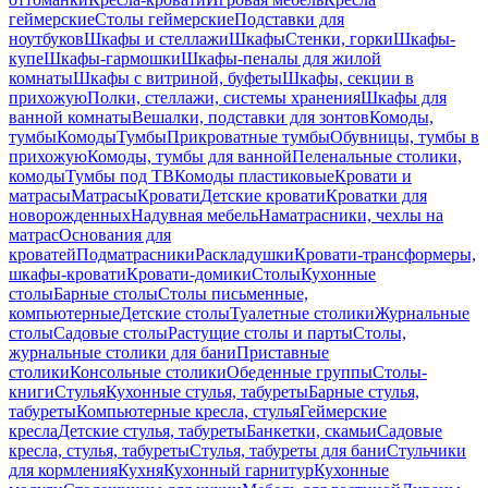
геймерские
Столы геймерские
Подставки для
ноутбуков
Шкафы и стеллажи
Шкафы
Стенки, горки
Шкафы-
купе
Шкафы-гармошки
Шкафы-пеналы для жилой
комнаты
Шкафы с витриной, буфеты
Шкафы, секции в
прихожую
Полки, стеллажи, системы хранения
Шкафы для
ванной комнаты
Вешалки, подставки для зонтов
Комоды,
тумбы
Комоды
Тумбы
Прикроватные тумбы
Обувницы, тумбы в
прихожую
Комоды, тумбы для ванной
Пеленальные столики,
комоды
Тумбы под ТВ
Комоды пластиковые
Кровати и
матрасы
Матрасы
Кровати
Детские кровати
Кроватки для
новорожденных
Надувная мебель
Наматрасники, чехлы на
матрас
Основания для
кроватей
Подматрасники
Раскладушки
Кровати-трансформеры,
шкафы-кровати
Кровати-домики
Столы
Кухонные
столы
Барные столы
Столы письменные,
компьютерные
Детские столы
Туалетные столики
Журнальные
столы
Садовые столы
Растущие столы и парты
Столы,
журнальные столики для бани
Приставные
столики
Консольные столики
Обеденные группы
Столы-
книги
Стулья
Кухонные стулья, табуреты
Барные стулья,
табуреты
Компьютерные кресла, стулья
Геймерские
кресла
Детские стулья, табуреты
Банкетки, скамьи
Садовые
кресла, стулья, табуреты
Стулья, табуреты для бани
Стульчики
для кормления
Кухня
Кухонный гарнитур
Кухонные