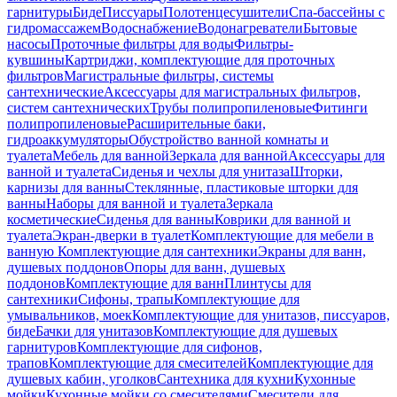
гарнитуры
Биде
Писсуары
Полотенцесушители
Спа-бассейны с
гидромассажем
Водоснабжение
Водонагреватели
Бытовые
насосы
Проточные фильтры для воды
Фильтры-
кувшины
Картриджи, комплектующие для проточных
фильтров
Магистральные фильтры, системы
сантехнические
Аксессуары для магистральных фильтров,
систем сантехнических
Трубы полипропиленовые
Фитинги
полипропиленовые
Расширительные баки,
гидроаккумуляторы
Обустройство ванной комнаты и
туалета
Мебель для ванной
Зеркала для ванной
Аксессуары для
ванной и туалета
Сиденья и чехлы для унитаза
Шторки,
карнизы для ванны
Стеклянные, пластиковые шторки для
ванны
Наборы для ванной и туалета
Зеркала
косметические
Сиденья для ванны
Коврики для ванной и
туалета
Экран-дверки в туалет
Комплектующие для мебели в
ванную
Комплектующие для сантехники
Экраны для ванн,
душевых поддонов
Опоры для ванн, душевых
поддонов
Комплектующие для ванн
Плинтусы для
сантехники
Сифоны, трапы
Комплектующие для
умывальников, моек
Комплектующие для унитазов, писсуаров,
биде
Бачки для унитазов
Комплектующие для душевых
гарнитуров
Комплектующие для сифонов,
трапов
Комплектующие для смесителей
Комплектующие для
душевых кабин, уголков
Сантехника для кухни
Кухонные
мойки
Кухонные мойки со смесителями
Смесители для