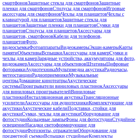
смартфонов
Защитные стекла для смартфонов
Защитные
пленки для смартфонов
Стилусы для смартфонов
Игровые
аксессуары для смартфонов
Чехлы для планшетов
Чехлы с
клавиатурой для планшетов
Защитные стекла для
планшетов
Защитные пленки для планшетов
Сумки для
планшетов
Стилусы для планшетов
Аксессуары для
планшетов, смартфонов
Кабели для телефонов,
планшетов
Фото,
видеосъемка
Фотоаппараты
Видеокамеры
Экшн-камеры
Карты
памяти
Объективы
Вспышки
Аксессуары для камер
Сумки и
чехлы для камер
Зарядные устройства, аккумуляторы для фото,
видеокамер
Аксессуары для объективов
Штативы
Цифровые
фоторамки
Аудиотехника
Мультимедиа акустика
Радиочасы,
метеостанции
Радиоприемники
Музыкальные
центры
Домашние кинотеатры
Акустические
системы
Проигрыватели виниловых пластинок
Аксессуары
для виниловых проигрывателей
Виниловые
пластинки
Инсталляционная акустика
Трансляционные
усилители
Аксессуары для аудиотехники
Комплектующие для
акустики
Акустические кабели
Подставки, стойки для
акустики
Сумки, чехлы для акустики
Оборудование для
фотостудии
Кольцевые лампы
Фоны для фотостудии
Студийное
освещение
Насадки светоформирующие для
фотостудии
Фотозонты, отражатели
Оборудование для
предметной съемки
Вспышки студийные
Комплекты