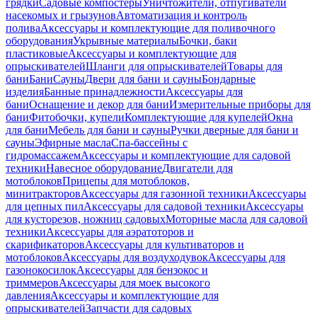
грядки
Садовые компостеры
Уничтожители, отпугиватели
насекомых и грызунов
Автоматизация и контроль
полива
Аксессуары и комплектующие для поливочного
оборудования
Укрывные материалы
Бочки, баки
пластиковые
Аксессуары и комплектующие для
опрыскивателей
Шланги для опрыскивателей
Товары для
бани
Бани
Сауны
Двери для бани и сауны
Бондарные
изделия
Банные принадлежности
Аксессуары для
бани
Оснащение и декор для бани
Измерительные приборы для
бани
Фитобочки, купели
Комплектующие для купелей
Окна
для бани
Мебель для бани и сауны
Ручки дверные для бани и
сауны
Эфирные масла
Спа-бассейны с
гидромассажем
Аксессуары и комплектующие для садовой
техники
Навесное оборудование
Двигатели для
мотоблоков
Прицепы для мотоблоков,
минитракторов
Аксессуары для газонной техники
Аксессуары
для цепных пил
Аксессуары для садовой техники
Аксессуары
для кусторезов, ножниц садовых
Моторные масла для садовой
техники
Аксессуары для аэратоторов и
скарификаторов
Аксессуары для культиваторов и
мотоблоков
Аксессуары для воздуходувок
Аксессуары для
газонокосилок
Аксессуары для бензокос и
триммеров
Аксессуары для моек высокого
давления
Аксессуары и комплектующие для
опрыскивателей
Запчасти для садовых