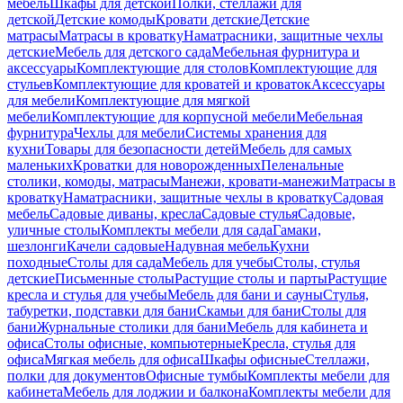
мебель
Шкафы для детской
Полки, стеллажи для
детской
Детские комоды
Кровати детские
Детские
матрасы
Матрасы в кроватку
Наматрасники, защитные чехлы
детские
Мебель для детского сада
Мебельная фурнитура и
аксессуары
Комплектующие для столов
Комплектующие для
стульев
Комплектующие для кроватей и кроваток
Аксессуары
для мебели
Комплектующие для мягкой
мебели
Комплектующие для корпусной мебели
Мебельная
фурнитура
Чехлы для мебели
Системы хранения для
кухни
Товары для безопасности детей
Мебель для самых
маленьких
Кроватки для новорожденных
Пеленальные
столики, комоды, матрасы
Манежи, кровати-манежи
Матрасы в
кроватку
Наматрасники, защитные чехлы в кроватку
Садовая
мебель
Садовые диваны, кресла
Садовые стулья
Садовые,
уличные столы
Комплекты мебели для сада
Гамаки,
шезлонги
Качели садовые
Надувная мебель
Кухни
походные
Столы для сада
Мебель для учебы
Столы, стулья
детские
Письменные столы
Растущие столы и парты
Растущие
кресла и стулья для учебы
Мебель для бани и сауны
Стулья,
табуретки, подставки для бани
Скамьи для бани
Столы для
бани
Журнальные столики для бани
Мебель для кабинета и
офиса
Столы офисные, компьютерные
Кресла, стулья для
офиса
Мягкая мебель для офиса
Шкафы офисные
Стеллажи,
полки для документов
Офисные тумбы
Комплекты мебели для
кабинета
Мебель для лоджии и балкона
Комплекты мебели для