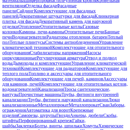
материалы
Шифер
Профнастил
Рулонная кровля
Кровельная
вентиляция
Отделка фасада
Фасадные
панели
Сайдинг
Комплектующие для фасадных
панелей
Декоративные штукатурки для фасада
Клинкерная
плитка для фасада
Декоративный камень для наружной
отделки
Отопление
Отопительные котлы
Газовые
колонки
Камины, печи-камины
Отопительные печи
Банные
печи
Водонагреватели
Радиаторы отопления, батареи
Теплый
пол
Теплые плинтусы
Системы антиобледенения
Управление
климатической техникой
Комплектующие для отопительного
оборудования
Стабилизаторы напряжения
Насосы
циркуляционные
Регулирующая арматура
Отвод и подвод
воды
Дымоходы и комплектующие
Управление климатической
техникой
Комплектующие для радиаторов
Комплектующие для
теплого пола
Топливо и аксессуары для отопительного
оборудования
Комплектующие для печей, каминов
Аксессуары
для каминов, печей
Комплектующие для отопительных котлов,
водонагревателей
Канализация
Тросы сантехнические,
вантузы
Прочистные машины
Трубы, фитинги внутренней
канализации
Трубы, фитинги наружной канализации
Люки
канализационные
Металлопрокат
Металлопрокат
Сваи
Заборы,
ограждения
Автоматика для ворот
Крепежные
изделия
Саморезы, шурупы
Гвозди
Анкеры, дюбели
Скобы,
штифты
Перфорированный крепеж
Гайки,
шайбы
Заклепки
Болты, винты, шпильки
Хомуты
Химические