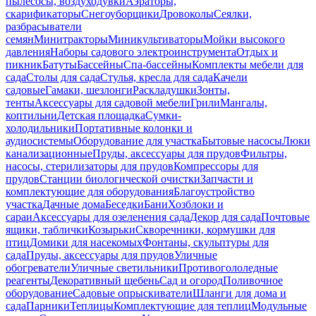
пылесосы, воздуходувки
Аэраторы,
скарификаторы
Снегоуборщики
Дровоколы
Сеялки,
разбрасыватели
семян
Минитракторы
Миникультиваторы
Мойки высокого
давления
Наборы садового электроинструмента
Отдых и
пикник
Батуты
Бассейны
Спа-бассейны
Комплекты мебели для
сада
Столы для сада
Стулья, кресла для сада
Качели
садовые
Гамаки, шезлонги
Раскладушки
Зонты,
тенты
Аксессуары для садовой мебели
Грили
Мангалы,
коптильни
Детская площадка
Сумки-
холодильники
Портативные колонки и
аудиосистемы
Оборудование для участка
Бытовые насосы
Люки
канализационные
Пруды, аксессуары для прудов
Фильтры,
насосы, стерилизаторы для прудов
Компрессоры для
прудов
Станции биологической очистки
Запчасти и
комплектующие для оборудования
Благоустройство
участка
Дачные дома
Беседки
Бани
Хозблоки и
сараи
Аксессуары для озеленения сада
Декор для сада
Почтовые
ящики, таблички
Козырьки
Скворечники, кормушки для
птиц
Домики для насекомых
Фонтаны, скульптуры для
сада
Пруды, аксессуары для прудов
Уличные
обогреватели
Уличные светильники
Противогололедные
реагенты
Декоративный щебень
Сад и огород
Поливочное
оборудование
Садовые опрыскиватели
Шланги для дома и
сада
Парники
Теплицы
Комплектующие для теплиц
Модульные