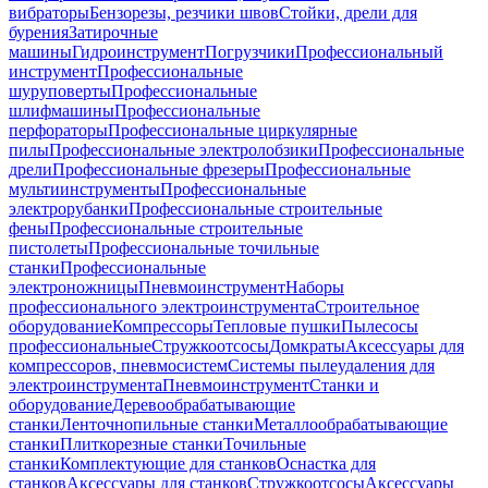
вибраторы
Бензорезы, резчики швов
Стойки, дрели для
бурения
Затирочные
машины
Гидроинструмент
Погрузчики
Профессиональный
инструмент
Профессиональные
шуруповерты
Профессиональные
шлифмашины
Профессиональные
перфораторы
Профессиональные циркулярные
пилы
Профессиональные электролобзики
Профессиональные
дрели
Профессиональные фрезеры
Профессиональные
мультиинструменты
Профессиональные
электрорубанки
Профессиональные строительные
фены
Профессиональные строительные
пистолеты
Профессиональные точильные
станки
Профессиональные
электроножницы
Пневмоинструмент
Наборы
профессионального электроинструмента
Строительное
оборудование
Компрессоры
Тепловые пушки
Пылесосы
профессиональные
Стружкоотсосы
Домкраты
Аксессуары для
компрессоров, пневмосистем
Системы пылеудаления для
электроинструмента
Пневмоинструмент
Станки и
оборудование
Деревообрабатывающие
станки
Ленточнопильные станки
Металлообрабатывающие
станки
Плиткорезные станки
Точильные
станки
Комплектующие для станков
Оснастка для
станков
Аксессуары для станков
Стружкоотсосы
Аксессуары