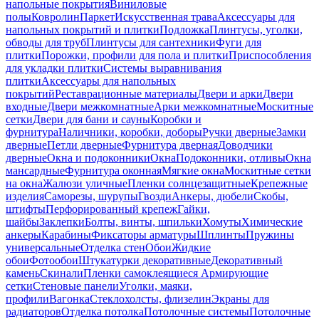
напольные покрытия
Виниловые
полы
Ковролин
Паркет
Искусственная трава
Аксессуары для
напольных покрытий и плитки
Подложка
Плинтусы, уголки,
обводы для труб
Плинтусы для сантехники
Фуги для
плитки
Порожки, профили для пола и плитки
Приспособления
для укладки плитки
Системы выравнивания
плитки
Аксессуары для напольных
покрытий
Реставрационные материалы
Двери и арки
Двери
входные
Двери межкомнатные
Арки межкомнатные
Москитные
сетки
Двери для бани и сауны
Коробки и
фурнитура
Наличники, коробки, доборы
Ручки дверные
Замки
дверные
Петли дверные
Фурнитура дверная
Доводчики
дверные
Окна и подоконники
Окна
Подоконники, отливы
Окна
мансардные
Фурнитура оконная
Мягкие окна
Москитные сетки
на окна
Жалюзи уличные
Пленки солнцезащитные
Крепежные
изделия
Саморезы, шурупы
Гвозди
Анкеры, дюбели
Скобы,
штифты
Перфорированный крепеж
Гайки,
шайбы
Заклепки
Болты, винты, шпильки
Хомуты
Химические
анкеры
Карабины
Фиксаторы арматуры
Шплинты
Пружины
универсальные
Отделка стен
Обои
Жидкие
обои
Фотообои
Штукатурки декоративные
Декоративный
камень
Скинали
Пленки самоклеящиеся
Армирующие
сетки
Стеновые панели
Уголки, маяки,
профили
Вагонка
Стеклохолсты, флизелин
Экраны для
радиаторов
Отделка потолка
Потолочные системы
Потолочные