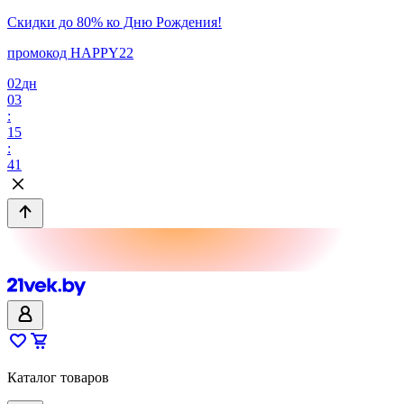
Скидки до 80% ко Дню Рождения!
промокод HAPPY22
02
дн
03
:
15
:
41
Каталог товаров