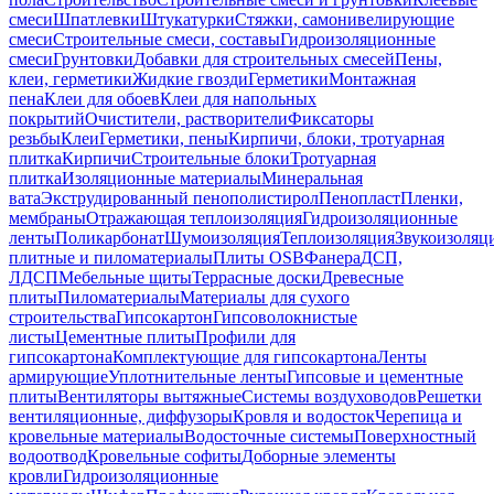
смеси
Шпатлевки
Штукатурки
Стяжки, самонивелирующие
смеси
Строительные смеси, составы
Гидроизоляционные
смеси
Грунтовки
Добавки для строительных смесей
Пены,
клеи, герметики
Жидкие гвозди
Герметики
Монтажная
пена
Клеи для обоев
Клеи для напольных
покрытий
Очистители, растворители
Фиксаторы
резьбы
Клеи
Герметики, пены
Кирпичи, блоки, тротуарная
плитка
Кирпичи
Строительные блоки
Тротуарная
плитка
Изоляционные материалы
Минеральная
вата
Экструдированный пенополистирол
Пенопласт
Пленки,
мембраны
Отражающая теплоизоляция
Гидроизоляционные
ленты
Поликарбонат
Шумоизоляция
Теплоизоляция
Звукоизоляц
плитные и пиломатериалы
Плиты OSB
Фанера
ДСП,
ЛДСП
Мебельные щиты
Террасные доски
Древесные
плиты
Пиломатериалы
Материалы для сухого
строительства
Гипсокартон
Гипсоволокнистые
листы
Цементные плиты
Профили для
гипсокартона
Комплектующие для гипсокартона
Ленты
армирующие
Уплотнительные ленты
Гипсовые и цементные
плиты
Вентиляторы вытяжные
Системы воздуховодов
Решетки
вентиляционные, диффузоры
Кровля и водосток
Черепица и
кровельные материалы
Водосточные системы
Поверхностный
водоотвод
Кровельные софиты
Доборные элементы
кровли
Гидроизоляционные