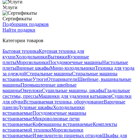
Услуги
Сертификаты
Подборщик подарков
Найти подарки
Категории товаров
Бытовая техника
Крупная техника для
кухни
Холодильники
Вытяжки
Кухонные
плиты
Морозильники
Посудомоечные машины
Настольные
плиты
Винные шкафы
Мини-холодильники
Техника для ухода
за одеждой
Стиральные машины
Стиральные машины
встраиваемые
Утюги
Отпариватели
Швейные, вышивальные
машины
Промышленные швейные
машины
Оверлоки
Сушильные машины, шкафы
Гладильные
системы, прессы
Машинки для удаления катышков
Сушилки
для обуви
Встраиваемая техника, оборудование
Варочные
панели
Духовые шкафы
Холодильники
встраиваемые
Посудомоечные машины
встраиваемые
Микроволновые печи
встраиваемые
Кофемашины встраиваемые
Комплекты
встраиваемой техники
Морозильники
встраиваемые
Измельчители пищевых отходов
Шкафы для