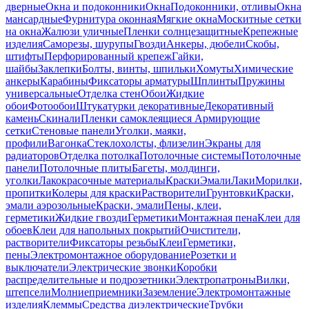
дверные
Окна и подоконники
Окна
Подоконники, отливы
Окна
мансардные
Фурнитура оконная
Мягкие окна
Москитные сетки
на окна
Жалюзи уличные
Пленки солнцезащитные
Крепежные
изделия
Саморезы, шурупы
Гвозди
Анкеры, дюбели
Скобы,
штифты
Перфорированный крепеж
Гайки,
шайбы
Заклепки
Болты, винты, шпильки
Хомуты
Химические
анкеры
Карабины
Фиксаторы арматуры
Шплинты
Пружины
универсальные
Отделка стен
Обои
Жидкие
обои
Фотообои
Штукатурки декоративные
Декоративный
камень
Скинали
Пленки самоклеящиеся
Армирующие
сетки
Стеновые панели
Уголки, маяки,
профили
Вагонка
Стеклохолсты, флизелин
Экраны для
радиаторов
Отделка потолка
Потолочные системы
Потолочные
панели
Потолочные плиты
Багеты, молдинги,
уголки
Лакокрасочные материалы
Краски
Эмали
Лаки
Морилки,
пропитки
Колеры для краски
Растворители
Грунтовки
Краски,
эмали аэрозольные
Краски, эмали
Пены, клеи,
герметики
Жидкие гвозди
Герметики
Монтажная пена
Клеи для
обоев
Клеи для напольных покрытий
Очистители,
растворители
Фиксаторы резьбы
Клеи
Герметики,
пены
Электромонтажное оборудование
Розетки и
выключатели
Электрические звонки
Коробки
распределительные и подрозетники
Электропатроны
Вилки,
штепсели
Молниеприемники
Заземление
Электромонтажные
изделия
Клеммы
Средства диэлектрические
Трубки