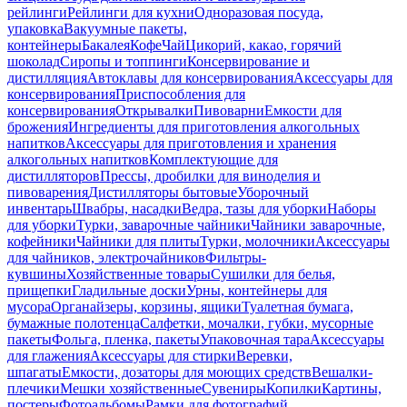
рейлинги
Рейлинги для кухни
Одноразовая посуда,
упаковка
Вакуумные пакеты,
контейнеры
Бакалея
Кофе
Чай
Цикорий, какао, горячий
шоколад
Сиропы и топпинги
Консервирование и
дистилляция
Автоклавы для консервирования
Аксессуары для
консервирования
Приспособления для
консервирования
Открывалки
Пивоварни
Емкости для
брожения
Ингредиенты для приготовления алкогольных
напитков
Аксессуары для приготовления и хранения
алкогольных напитков
Комплектующие для
дистилляторов
Прессы, дробилки для виноделия и
пивоварения
Дистилляторы бытовые
Уборочный
инвентарь
Швабры, насадки
Ведра, тазы для уборки
Наборы
для уборки
Турки, заварочные чайники
Чайники заварочные,
кофейники
Чайники для плиты
Турки, молочники
Аксессуары
для чайников, электрочайников
Фильтры-
кувшины
Хозяйственные товары
Сушилки для белья,
прищепки
Гладильные доски
Урны, контейнеры для
мусора
Органайзеры, корзины, ящики
Туалетная бумага,
бумажные полотенца
Салфетки, мочалки, губки, мусорные
пакеты
Фольга, пленка, пакеты
Упаковочная тара
Аксессуары
для глажения
Аксессуары для стирки
Веревки,
шпагаты
Емкости, дозаторы для моющих средств
Вешалки-
плечики
Мешки хозяйственные
Сувениры
Копилки
Картины,
постеры
Фотоальбомы
Рамки для фотографий,