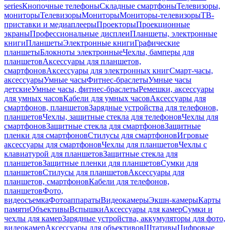
series
Кнопочные телефоны
Складные смартфоны
Телевизоры,
мониторы
Телевизоры
Мониторы
Мониторы-телевизоры
ТВ-
приставки и медиаплееры
Проекторы
Проекционные
экраны
Профессиональные дисплеи
Планшеты, электронные
книги
Планшеты
Электронные книги
Графические
планшеты
Блокноты электронные
Чехлы, бамперы для
планшетов
Аксессуары для планшетов,
смартфонов
Аксессуары для электронных книг
Смарт-часы,
аксессуары
Умные часы
Фитнес-браслеты
Умные часы
детские
Умные часы, фитнес-браслеты
Ремешки, аксессуары
для умных часов
Кабели для умных часов
Аксессуары для
смартфонов, планшетов
Зарядные устройства для телефонов,
планшетов
Чехлы, защитные стекла для телефонов
Чехлы для
смартфонов
Защитные стекла для смартфонов
Защитные
пленки для смартфонов
Стилусы для смартфонов
Игровые
аксессуары для смартфонов
Чехлы для планшетов
Чехлы с
клавиатурой для планшетов
Защитные стекла для
планшетов
Защитные пленки для планшетов
Сумки для
планшетов
Стилусы для планшетов
Аксессуары для
планшетов, смартфонов
Кабели для телефонов,
планшетов
Фото,
видеосъемка
Фотоаппараты
Видеокамеры
Экшн-камеры
Карты
памяти
Объективы
Вспышки
Аксессуары для камер
Сумки и
чехлы для камер
Зарядные устройства, аккумуляторы для фото,
видеокамер
Аксессуары для объективов
Штативы
Цифровые