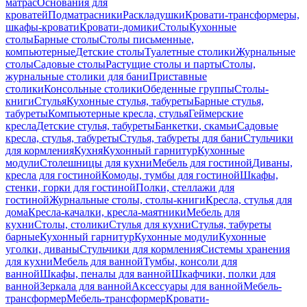
матрас
Основания для
кроватей
Подматрасники
Раскладушки
Кровати-трансформеры,
шкафы-кровати
Кровати-домики
Столы
Кухонные
столы
Барные столы
Столы письменные,
компьютерные
Детские столы
Туалетные столики
Журнальные
столы
Садовые столы
Растущие столы и парты
Столы,
журнальные столики для бани
Приставные
столики
Консольные столики
Обеденные группы
Столы-
книги
Стулья
Кухонные стулья, табуреты
Барные стулья,
табуреты
Компьютерные кресла, стулья
Геймерские
кресла
Детские стулья, табуреты
Банкетки, скамьи
Садовые
кресла, стулья, табуреты
Стулья, табуреты для бани
Стульчики
для кормления
Кухня
Кухонный гарнитур
Кухонные
модули
Столешницы для кухни
Мебель для гостиной
Диваны,
кресла для гостиной
Комоды, тумбы для гостиной
Шкафы,
стенки, горки для гостиной
Полки, стеллажи для
гостиной
Журнальные столы, столы-книги
Кресла, стулья для
дома
Кресла-качалки, кресла-маятники
Мебель для
кухни
Столы, столики
Стулья для кухни
Стулья, табуреты
барные
Кухонный гарнитур
Кухонные модули
Кухонные
уголки, диваны
Стульчики для кормления
Системы хранения
для кухни
Мебель для ванной
Тумбы, консоли для
ванной
Шкафы, пеналы для ванной
Шкафчики, полки для
ванной
Зеркала для ванной
Аксессуары для ванной
Мебель-
трансформер
Мебель-трансформер
Кровати-