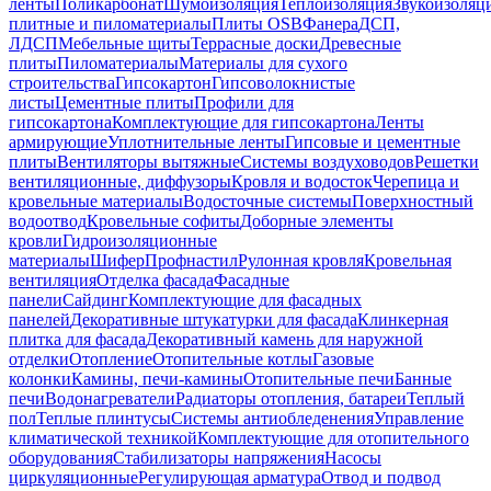
ленты
Поликарбонат
Шумоизоляция
Теплоизоляция
Звукоизоляц
плитные и пиломатериалы
Плиты OSB
Фанера
ДСП,
ЛДСП
Мебельные щиты
Террасные доски
Древесные
плиты
Пиломатериалы
Материалы для сухого
строительства
Гипсокартон
Гипсоволокнистые
листы
Цементные плиты
Профили для
гипсокартона
Комплектующие для гипсокартона
Ленты
армирующие
Уплотнительные ленты
Гипсовые и цементные
плиты
Вентиляторы вытяжные
Системы воздуховодов
Решетки
вентиляционные, диффузоры
Кровля и водосток
Черепица и
кровельные материалы
Водосточные системы
Поверхностный
водоотвод
Кровельные софиты
Доборные элементы
кровли
Гидроизоляционные
материалы
Шифер
Профнастил
Рулонная кровля
Кровельная
вентиляция
Отделка фасада
Фасадные
панели
Сайдинг
Комплектующие для фасадных
панелей
Декоративные штукатурки для фасада
Клинкерная
плитка для фасада
Декоративный камень для наружной
отделки
Отопление
Отопительные котлы
Газовые
колонки
Камины, печи-камины
Отопительные печи
Банные
печи
Водонагреватели
Радиаторы отопления, батареи
Теплый
пол
Теплые плинтусы
Системы антиобледенения
Управление
климатической техникой
Комплектующие для отопительного
оборудования
Стабилизаторы напряжения
Насосы
циркуляционные
Регулирующая арматура
Отвод и подвод