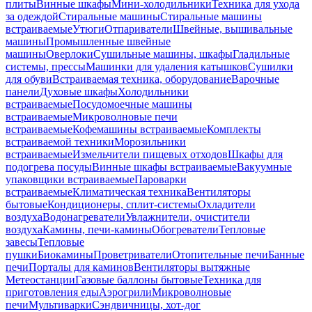
плиты
Винные шкафы
Мини-холодильники
Техника для ухода
за одеждой
Стиральные машины
Стиральные машины
встраиваемые
Утюги
Отпариватели
Швейные, вышивальные
машины
Промышленные швейные
машины
Оверлоки
Сушильные машины, шкафы
Гладильные
системы, прессы
Машинки для удаления катышков
Сушилки
для обуви
Встраиваемая техника, оборудование
Варочные
панели
Духовые шкафы
Холодильники
встраиваемые
Посудомоечные машины
встраиваемые
Микроволновые печи
встраиваемые
Кофемашины встраиваемые
Комплекты
встраиваемой техники
Морозильники
встраиваемые
Измельчители пищевых отходов
Шкафы для
подогрева посуды
Винные шкафы встраиваемые
Вакуумные
упаковщики встраиваемые
Пароварки
встраиваемые
Климатическая техника
Вентиляторы
бытовые
Кондиционеры, сплит-системы
Охладители
воздуха
Водонагреватели
Увлажнители, очистители
воздуха
Камины, печи-камины
Обогреватели
Тепловые
завесы
Тепловые
пушки
Биокамины
Проветриватели
Отопительные печи
Банные
печи
Порталы для каминов
Вентиляторы вытяжные
Метеостанции
Газовые баллоны бытовые
Техника для
приготовления еды
Аэрогрили
Микроволновые
печи
Мультиварки
Сэндвичницы, хот-дог