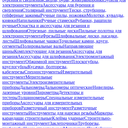
электроинструмента
Аксессуары для бурения и
сверления
Столярный инструмент
Тиски, струбцины,
гейферные зажимы
Ручные пилы, ножовки
Молотки, кувалды,
киянки
Напильники
Ручные стамески
Рубанки, рашпили
ручные
Оснастка и аксессуары для резания и
шлифования
Отрезные, пильные диски
Пильные полотна для
электроинструмента
Фрезы
Шлифовальные диски, насадки,
листы
Шлифовальные чашки
Точильные камни, круги,
сегменты
Полировальные валы
Направляющие
шины
Комплектующие для резания
Аксессуары для
резания
Аксессуары для шлифования
Электромонтажный
инструмент
Обжимной инструмент
Плоскогубцы,
круглогубцы
Кусачки, болторезы,
кабелерезы
Специнструменты
Измерительный
инструмент
Мерительные
инструменты
Электроизмерительные
приборы
Дальномеры
Дальномеры оптические
Нивелиры,
лазерные уровни
Пирометры
Детекторы и
тестеры
Толщиномеры
Специальные измерительные
приборы
Аксессуары для измерительных
приборов
Разметочный инструмент
Разметочные
инструменты
Инструменты для нарезки резьбы
Маркеры,
карандаши строительные
Клейма ударные
Строительно-
монтажный инструмент
Заклепочники
Труборезы,