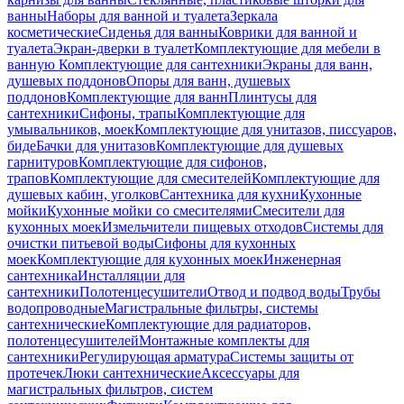
ванны
Наборы для ванной и туалета
Зеркала
косметические
Сиденья для ванны
Коврики для ванной и
туалета
Экран-дверки в туалет
Комплектующие для мебели в
ванную
Комплектующие для сантехники
Экраны для ванн,
душевых поддонов
Опоры для ванн, душевых
поддонов
Комплектующие для ванн
Плинтусы для
сантехники
Сифоны, трапы
Комплектующие для
умывальников, моек
Комплектующие для унитазов, писсуаров,
биде
Бачки для унитазов
Комплектующие для душевых
гарнитуров
Комплектующие для сифонов,
трапов
Комплектующие для смесителей
Комплектующие для
душевых кабин, уголков
Сантехника для кухни
Кухонные
мойки
Кухонные мойки со смесителями
Смесители для
кухонных моек
Измельчители пищевых отходов
Системы для
очистки питьевой воды
Сифоны для кухонных
моек
Комплектующие для кухонных моек
Инженерная
сантехника
Инсталляции для
сантехники
Полотенцесушители
Отвод и подвод воды
Трубы
водопроводные
Магистральные фильтры, системы
сантехнические
Комплектующие для радиаторов,
полотенцесушителей
Монтажные комплекты для
сантехники
Регулирующая арматура
Системы защиты от
протечек
Люки сантехнические
Аксессуары для
магистральных фильтров, систем