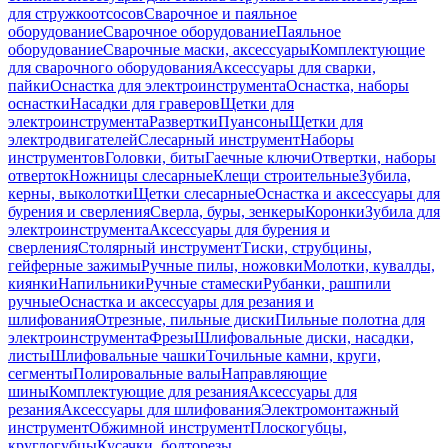
для стружкоотсосов
Сварочное и паяльное
оборудование
Сварочное оборудование
Паяльное
оборудование
Сварочные маски, аксессуары
Комплектующие
для сварочного оборудования
Аксессуары для сварки,
пайки
Оснастка для электроинструмента
Оснастка, наборы
оснастки
Насадки для граверов
Щетки для
электроинструмента
Развертки
Пуансоны
Щетки для
электродвигателей
Слесарный инструмент
Наборы
инструментов
Головки, биты
Гаечные ключи
Отвертки, наборы
отверток
Ножницы слесарные
Клещи строительные
Зубила,
керны, выколотки
Щетки слесарные
Оснастка и аксессуары для
бурения и сверления
Сверла, буры, зенкеры
Коронки
Зубила для
электроинструмента
Аксессуары для бурения и
сверления
Столярный инструмент
Тиски, струбцины,
гейферные зажимы
Ручные пилы, ножовки
Молотки, кувалды,
киянки
Напильники
Ручные стамески
Рубанки, рашпили
ручные
Оснастка и аксессуары для резания и
шлифования
Отрезные, пильные диски
Пильные полотна для
электроинструмента
Фрезы
Шлифовальные диски, насадки,
листы
Шлифовальные чашки
Точильные камни, круги,
сегменты
Полировальные валы
Направляющие
шины
Комплектующие для резания
Аксессуары для
резания
Аксессуары для шлифования
Электромонтажный
инструмент
Обжимной инструмент
Плоскогубцы,
круглогубцы
Кусачки, болторезы,