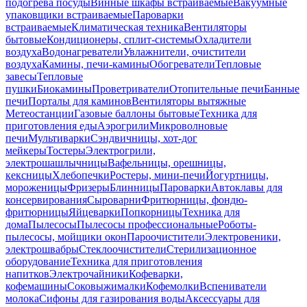
подогрева посуды
Винные шкафы встраиваемые
Вакуумные
упаковщики встраиваемые
Пароварки
встраиваемые
Климатическая техника
Вентиляторы
бытовые
Кондиционеры, сплит-системы
Охладители
воздуха
Водонагреватели
Увлажнители, очистители
воздуха
Камины, печи-камины
Обогреватели
Тепловые
завесы
Тепловые
пушки
Биокамины
Проветриватели
Отопительные печи
Банные
печи
Порталы для каминов
Вентиляторы вытяжные
Метеостанции
Газовые баллоны бытовые
Техника для
приготовления еды
Аэрогрили
Микроволновые
печи
Мультиварки
Сэндвичницы, хот-дог
мейкеры
Тостеры
Электрогрили,
электрошашлычницы
Вафельницы, орешницы,
кексницы
Хлебопечки
Ростеры, мини-печи
Йогуртницы,
мороженицы
Фризеры
Блинницы
Пароварки
Автоклавы для
консервирования
Сыроварни
Фритюрницы, фондю-
фритюрницы
Яйцеварки
Попкорницы
Техника для
дома
Пылесосы
Пылесосы профессиональные
Роботы-
пылесосы, мойщики окон
Пароочистители
Электровеники,
электрошвабры
Стеклоочистители
Стерилизационное
оборудование
Техника для приготовления
напитков
Электрочайники
Кофеварки,
кофемашины
Соковыжималки
Кофемолки
Вспениватели
молока
Сифоны для газирования воды
Аксессуары для