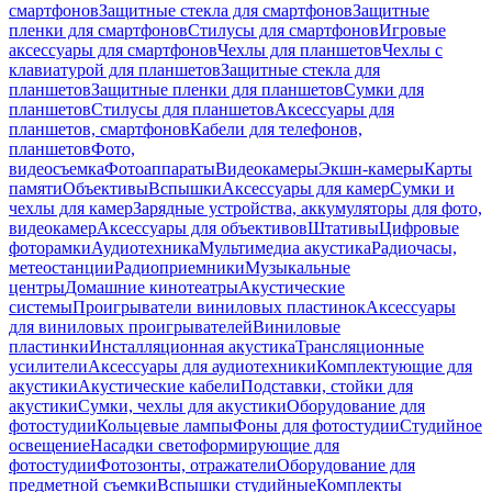
смартфонов
Защитные стекла для смартфонов
Защитные
пленки для смартфонов
Стилусы для смартфонов
Игровые
аксессуары для смартфонов
Чехлы для планшетов
Чехлы с
клавиатурой для планшетов
Защитные стекла для
планшетов
Защитные пленки для планшетов
Сумки для
планшетов
Стилусы для планшетов
Аксессуары для
планшетов, смартфонов
Кабели для телефонов,
планшетов
Фото,
видеосъемка
Фотоаппараты
Видеокамеры
Экшн-камеры
Карты
памяти
Объективы
Вспышки
Аксессуары для камер
Сумки и
чехлы для камер
Зарядные устройства, аккумуляторы для фото,
видеокамер
Аксессуары для объективов
Штативы
Цифровые
фоторамки
Аудиотехника
Мультимедиа акустика
Радиочасы,
метеостанции
Радиоприемники
Музыкальные
центры
Домашние кинотеатры
Акустические
системы
Проигрыватели виниловых пластинок
Аксессуары
для виниловых проигрывателей
Виниловые
пластинки
Инсталляционная акустика
Трансляционные
усилители
Аксессуары для аудиотехники
Комплектующие для
акустики
Акустические кабели
Подставки, стойки для
акустики
Сумки, чехлы для акустики
Оборудование для
фотостудии
Кольцевые лампы
Фоны для фотостудии
Студийное
освещение
Насадки светоформирующие для
фотостудии
Фотозонты, отражатели
Оборудование для
предметной съемки
Вспышки студийные
Комплекты