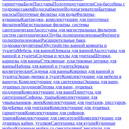
гарнитуры
Биде
Писсуары
Полотенцесушители
Спа-бассейны с
гидромассажем
Водоснабжение
Водонагреватели
Бытовые
насосы
Проточные фильтры для воды
Фильтры-
кувшины
Картриджи, комплектующие для проточных
фильтров
Магистральные фильтры, системы
сантехнические
Аксессуары для магистральных фильтров,
систем сантехнических
Трубы полипропиленовые
Фитинги
полипропиленовые
Расширительные баки,
гидроаккумуляторы
Обустройство ванной комнаты и
туалета
Мебель для ванной
Зеркала для ванной
Аксессуары для
ванной и туалета
Сиденья и чехлы для унитаза
Шторки,
карнизы для ванны
Стеклянные, пластиковые шторки для
ванны
Наборы для ванной и туалета
Зеркала
косметические
Сиденья для ванны
Коврики для ванной и
туалета
Экран-дверки в туалет
Комплектующие для мебели в
ванную
Комплектующие для сантехники
Экраны для ванн,
душевых поддонов
Опоры для ванн, душевых
поддонов
Комплектующие для ванн
Плинтусы для
сантехники
Сифоны, трапы
Комплектующие для
умывальников, моек
Комплектующие для унитазов, писсуаров,
биде
Бачки для унитазов
Комплектующие для душевых
гарнитуров
Комплектующие для сифонов,
трапов
Комплектующие для смесителей
Комплектующие для
душевых кабин, уголков
Сантехника для кухни
Кухонные
мойки
Кухонные мойки со смесителями
Смесители для