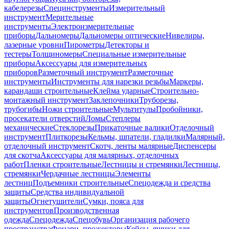
кабелерезы
Специнструменты
Измерительный
инструмент
Мерительные
инструменты
Электроизмерительные
приборы
Дальномеры
Дальномеры оптические
Нивелиры,
лазерные уровни
Пирометры
Детекторы и
тестеры
Толщиномеры
Специальные измерительные
приборы
Аксессуары для измерительных
приборов
Разметочный инструмент
Разметочные
инструменты
Инструменты для нарезки резьбы
Маркеры,
карандаши строительные
Клейма ударные
Строительно-
монтажный инструмент
Заклепочники
Труборезы,
трубогибы
Ножи строительные
Мультитулы
Пробойники,
просекатели отверстий
Ломы
Степлеры
механические
Стеклорезы
Прикаточные валики
Отделочный
инструмент
Плиткорезы
Кельмы, шпатели, гладилки
Малярный,
отделочный инструмент
Скотч, ленты малярные
Диспенсеры
для скотча
Аксессуары для малярных, отделочных
работ
Пленки строительные
Лестницы и стремянки
Лестницы,
стремянки
Чердачные лестницы
Элементы
лестниц
Подъемники строительные
Спецодежда и средства
защиты
Средства индивидуальной
защиты
Огнетушители
Сумки, пояса для
инструментов
Производственная
одежда
Спецодежда
Спецобувь
Организация рабочего
пространства
Фонари, прожекторы
Кейсы, ящики для