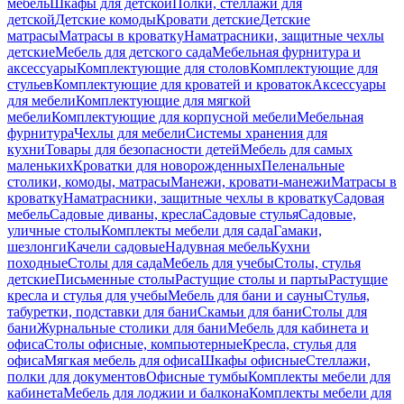
мебель
Шкафы для детской
Полки, стеллажи для
детской
Детские комоды
Кровати детские
Детские
матрасы
Матрасы в кроватку
Наматрасники, защитные чехлы
детские
Мебель для детского сада
Мебельная фурнитура и
аксессуары
Комплектующие для столов
Комплектующие для
стульев
Комплектующие для кроватей и кроваток
Аксессуары
для мебели
Комплектующие для мягкой
мебели
Комплектующие для корпусной мебели
Мебельная
фурнитура
Чехлы для мебели
Системы хранения для
кухни
Товары для безопасности детей
Мебель для самых
маленьких
Кроватки для новорожденных
Пеленальные
столики, комоды, матрасы
Манежи, кровати-манежи
Матрасы в
кроватку
Наматрасники, защитные чехлы в кроватку
Садовая
мебель
Садовые диваны, кресла
Садовые стулья
Садовые,
уличные столы
Комплекты мебели для сада
Гамаки,
шезлонги
Качели садовые
Надувная мебель
Кухни
походные
Столы для сада
Мебель для учебы
Столы, стулья
детские
Письменные столы
Растущие столы и парты
Растущие
кресла и стулья для учебы
Мебель для бани и сауны
Стулья,
табуретки, подставки для бани
Скамьи для бани
Столы для
бани
Журнальные столики для бани
Мебель для кабинета и
офиса
Столы офисные, компьютерные
Кресла, стулья для
офиса
Мягкая мебель для офиса
Шкафы офисные
Стеллажи,
полки для документов
Офисные тумбы
Комплекты мебели для
кабинета
Мебель для лоджии и балкона
Комплекты мебели для