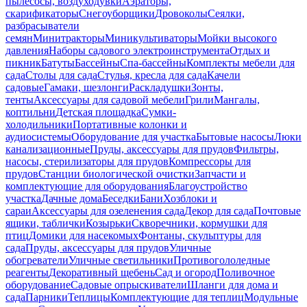
пылесосы, воздуходувки
Аэраторы,
скарификаторы
Снегоуборщики
Дровоколы
Сеялки,
разбрасыватели
семян
Минитракторы
Миникультиваторы
Мойки высокого
давления
Наборы садового электроинструмента
Отдых и
пикник
Батуты
Бассейны
Спа-бассейны
Комплекты мебели для
сада
Столы для сада
Стулья, кресла для сада
Качели
садовые
Гамаки, шезлонги
Раскладушки
Зонты,
тенты
Аксессуары для садовой мебели
Грили
Мангалы,
коптильни
Детская площадка
Сумки-
холодильники
Портативные колонки и
аудиосистемы
Оборудование для участка
Бытовые насосы
Люки
канализационные
Пруды, аксессуары для прудов
Фильтры,
насосы, стерилизаторы для прудов
Компрессоры для
прудов
Станции биологической очистки
Запчасти и
комплектующие для оборудования
Благоустройство
участка
Дачные дома
Беседки
Бани
Хозблоки и
сараи
Аксессуары для озеленения сада
Декор для сада
Почтовые
ящики, таблички
Козырьки
Скворечники, кормушки для
птиц
Домики для насекомых
Фонтаны, скульптуры для
сада
Пруды, аксессуары для прудов
Уличные
обогреватели
Уличные светильники
Противогололедные
реагенты
Декоративный щебень
Сад и огород
Поливочное
оборудование
Садовые опрыскиватели
Шланги для дома и
сада
Парники
Теплицы
Комплектующие для теплиц
Модульные