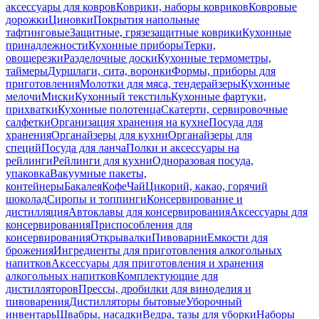
аксессуары для ковров
Коврики, наборы ковриков
Ковровые
дорожки
Циновки
Покрытия напольные
тафтинговые
Защитные, грязезащитные коврики
Кухонные
принадлежности
Кухонные приборы
Терки,
овощерезки
Разделочные доски
Кухонные термометры,
таймеры
Дуршлаги, сита, воронки
Формы, приборы для
приготовления
Молотки для мяса, тендерайзеры
Кухонные
мелочи
Миски
Кухонный текстиль
Кухонные фартуки,
прихватки
Кухонные полотенца
Скатерти, сервировочные
салфетки
Организация хранения на кухне
Посуда для
хранения
Органайзеры для кухни
Органайзеры для
специй
Посуда для ланча
Полки и аксессуары на
рейлинги
Рейлинги для кухни
Одноразовая посуда,
упаковка
Вакуумные пакеты,
контейнеры
Бакалея
Кофе
Чай
Цикорий, какао, горячий
шоколад
Сиропы и топпинги
Консервирование и
дистилляция
Автоклавы для консервирования
Аксессуары для
консервирования
Приспособления для
консервирования
Открывалки
Пивоварни
Емкости для
брожения
Ингредиенты для приготовления алкогольных
напитков
Аксессуары для приготовления и хранения
алкогольных напитков
Комплектующие для
дистилляторов
Прессы, дробилки для виноделия и
пивоварения
Дистилляторы бытовые
Уборочный
инвентарь
Швабры, насадки
Ведра, тазы для уборки
Наборы