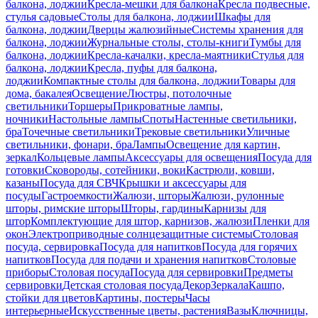
балкона, лоджии
Кресла-мешки для балкона
Кресла подвесные,
стулья садовые
Столы для балкона, лоджии
Шкафы для
балкона, лоджии
Дверцы жалюзийные
Системы хранения для
балкона, лоджии
Журнальные столы, столы-книги
Тумбы для
балкона, лоджии
Кресла-качалки, кресла-маятники
Стулья для
балкона, лоджии
Кресла, пуфы для балкона,
лоджии
Компактные столы для балкона, лоджии
Товары для
дома, бакалея
Освещение
Люстры, потолочные
светильники
Торшеры
Прикроватные лампы,
ночники
Настольные лампы
Споты
Настенные светильники,
бра
Точечные светильники
Трековые светильники
Уличные
светильники, фонари, бра
Лампы
Освещение для картин,
зеркал
Кольцевые лампы
Аксессуары для освещения
Посуда для
готовки
Сковороды, сотейники, воки
Кастрюли, ковши,
казаны
Посуда для СВЧ
Крышки и аксессуары для
посуды
Гастроемкости
Жалюзи, шторы
Жалюзи, рулонные
шторы, римские шторы
Шторы, гардины
Карнизы для
штор
Комплектующие для штор, карнизов, жалюзи
Пленки для
окон
Электроприводные солнцезащитные системы
Столовая
посуда, сервировка
Посуда для напитков
Посуда для горячих
напитков
Посуда для подачи и хранения напитков
Столовые
приборы
Столовая посуда
Посуда для сервировки
Предметы
сервировки
Детская столовая посуда
Декор
Зеркала
Кашпо,
стойки для цветов
Картины, постеры
Часы
интерьерные
Искусственные цветы, растения
Вазы
Ключницы,