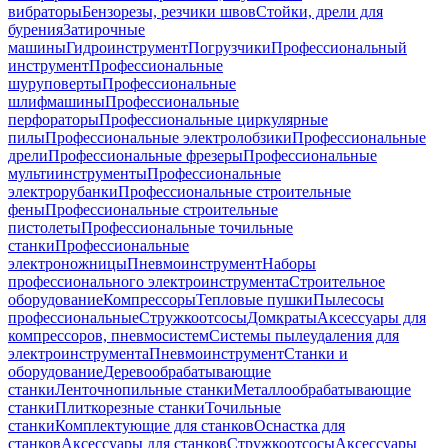
вибраторы
Бензорезы, резчики швов
Стойки, дрели для
бурения
Затирочные
машины
Гидроинструмент
Погрузчики
Профессиональный
инструмент
Профессиональные
шуруповерты
Профессиональные
шлифмашины
Профессиональные
перфораторы
Профессиональные циркулярные
пилы
Профессиональные электролобзики
Профессиональные
дрели
Профессиональные фрезеры
Профессиональные
мультиинструменты
Профессиональные
электрорубанки
Профессиональные строительные
фены
Профессиональные строительные
пистолеты
Профессиональные точильные
станки
Профессиональные
электроножницы
Пневмоинструмент
Наборы
профессионального электроинструмента
Строительное
оборудование
Компрессоры
Тепловые пушки
Пылесосы
профессиональные
Стружкоотсосы
Домкраты
Аксессуары для
компрессоров, пневмосистем
Системы пылеудаления для
электроинструмента
Пневмоинструмент
Станки и
оборудование
Деревообрабатывающие
станки
Ленточнопильные станки
Металлообрабатывающие
станки
Плиткорезные станки
Точильные
станки
Комплектующие для станков
Оснастка для
станков
Аксессуары для станков
Стружкоотсосы
Аксессуары