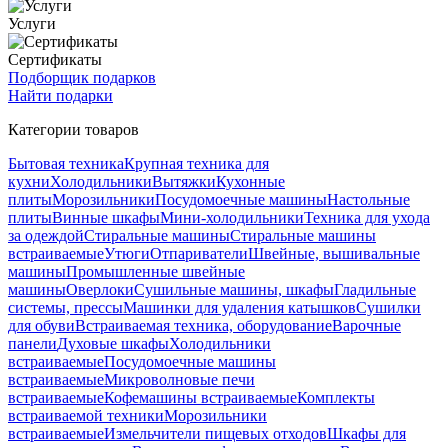
Услуги
Сертификаты
Подборщик подарков
Найти подарки
Категории товаров
Бытовая техника
Крупная техника для
кухни
Холодильники
Вытяжки
Кухонные
плиты
Морозильники
Посудомоечные машины
Настольные
плиты
Винные шкафы
Мини-холодильники
Техника для ухода
за одеждой
Стиральные машины
Стиральные машины
встраиваемые
Утюги
Отпариватели
Швейные, вышивальные
машины
Промышленные швейные
машины
Оверлоки
Сушильные машины, шкафы
Гладильные
системы, прессы
Машинки для удаления катышков
Сушилки
для обуви
Встраиваемая техника, оборудование
Варочные
панели
Духовые шкафы
Холодильники
встраиваемые
Посудомоечные машины
встраиваемые
Микроволновые печи
встраиваемые
Кофемашины встраиваемые
Комплекты
встраиваемой техники
Морозильники
встраиваемые
Измельчители пищевых отходов
Шкафы для