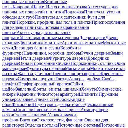
напольные покрытия
Виниловые
полы
Ковролин
Паркет
Искусственная трава
Аксессуары для
напольных покрытий и плитки
Подложка
Плинтусы, уголки,
обводы для труб
Плинтусы для сантехники
Фуги для
плитки
Порожки, профили для пола и плитки
Приспособления
для укладки плитки
Системы выравнивания
плитки
Аксессуары для напольных
покрытий
Реставрационные материалы
Двери и арки
Двери
входные
Двери межкомнатные
Арки межкомнатные
Москитные
сетки
Двери для бани и сауны
Коробки и
фурнитура
Наличники, коробки, доборы
Ручки дверные
Замки
дверные
Петли дверные
Фурнитура дверная
Доводчики
дверные
Окна и подоконники
Окна
Подоконники, отливы
Окна
мансардные
Фурнитура оконная
Мягкие окна
Москитные сетки
на окна
Жалюзи уличные
Пленки солнцезащитные
Крепежные
изделия
Саморезы, шурупы
Гвозди
Анкеры, дюбели
Скобы,
штифты
Перфорированный крепеж
Гайки,
шайбы
Заклепки
Болты, винты, шпильки
Хомуты
Химические
анкеры
Карабины
Фиксаторы арматуры
Шплинты
Пружины
универсальные
Отделка стен
Обои
Жидкие
обои
Фотообои
Штукатурки декоративные
Декоративный
камень
Скинали
Пленки самоклеящиеся
Армирующие
сетки
Стеновые панели
Уголки, маяки,
профили
Вагонка
Стеклохолсты, флизелин
Экраны для
радиаторов
Отделка потолка
Потолочные системы
Потолочные