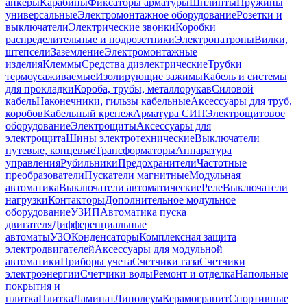
анкеры
Карабины
Фиксаторы арматуры
Шплинты
Пружины
универсальные
Электромонтажное оборудование
Розетки и
выключатели
Электрические звонки
Коробки
распределительные и подрозетники
Электропатроны
Вилки,
штепсели
Заземление
Электромонтажные
изделия
Клеммы
Средства диэлектрические
Трубки
термоусаживаемые
Изолирующие зажимы
Кабель и системы
для прокладки
Короба, трубы, металлорукав
Силовой
кабель
Наконечники, гильзы кабельные
Аксессуары для труб,
коробов
Кабельный крепеж
Арматура СИП
Электрощитовое
оборудование
Электрощиты
Аксессуары для
электрощита
Шины электротехнические
Выключатели
путевые, концевые
Трансформаторы
Аппаратура
управления
Рубильники
Предохранители
Частотные
преобразователи
Пускатели магнитные
Модульная
автоматика
Выключатели автоматические
Реле
Выключатели
нагрузки
Контакторы
Дополнительное модульное
оборудование
УЗИП
Автоматика пуска
двигателя
Дифференциальные
автоматы
УЗО
Конденсаторы
Комплексная защита
электродвигателей
Аксессуары для модульной
автоматики
Приборы учета
Счетчики газа
Счетчики
электроэнергии
Счетчики воды
Ремонт и отделка
Напольные
покрытия и
плитка
Плитка
Ламинат
Линолеум
Керамогранит
Спортивные