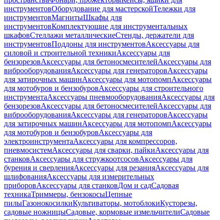
инструментов
Оборудование для мастерской
Тележки для
инструментов
Магниты
Шкафы для
инструментов
Комплектующие для инструментальных
шкафов
Стеллажи металлические
Стенды, держатели для
инструментов
Поддоны для инструментов
Аксессуары для
силовой и строительной техники
Аксессуары для
бензорезов
Аксессуары для бетоносмесителей
Аксессуары для
виброоборудования
Аксессуары для генераторов
Аксессуары
для затирочных машин
Аксессуары для мотопомп
Аксессуары
для мотобуров и бензобуров
Аксессуары для строительного
инструмента
Аксессуары пневмооборудования
Аксессуары для
бензорезов
Аксессуары для бетоносмесителей
Аксессуары для
виброоборудования
Аксессуары для генераторов
Аксессуары
для затирочных машин
Аксессуары для мотопомп
Аксессуары
для мотобуров и бензобуров
Аксессуары для
электроинструмента
Аксессуары для компрессоров,
пневмосистем
Аксессуары для сварки, пайки
Аксессуары для
станков
Аксессуары для стружкоотсосов
Аксессуары для
бурения и сверления
Аксессуары для резания
Аксессуары для
шлифования
Аксессуары для измерительных
приборов
Аксессуары для станков
Дом и сад
Садовая
техника
Триммеры, бензокосы
Цепные
пилы
Газонокосилки
Культиваторы, мотоблоки
Кусторезы,
садовые ножницы
Садовые, кормовые измельчители
Садовые