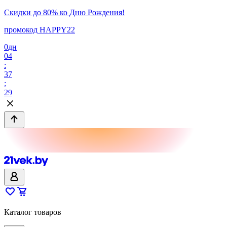
Скидки до 80% ко Дню Рождения!
промокод HAPPY22
0
дн
04
:
37
:
29
Каталог товаров