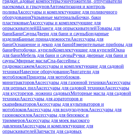
грядки
Садовые компостеры
Уничтожители, отпугиватели
насекомых и грызунов
Автоматизация и контроль
полива
Аксессуары и комплектующие для поливочного
оборудования
Укрывные материалы
Бочки, баки
пластиковые
Аксессуары и комплектующие для
опрыскивателей
Шланги для опрыскивателей
Товары для
бани
Бани
Сауны
Двери для бани и сауны
Бондарные
изделия
Банные принадлежности
Аксессуары для
бани
Оснащение и декор для бани
Измерительные приборы для
бани
Фитобочки, купели
Комплектующие для купелей
Окна
для бани
Мебель для бани и сауны
Ручки дверные для бани и
сауны
Эфирные масла
Спа-бассейны с
гидромассажем
Аксессуары и комплектующие для садовой
техники
Навесное оборудование
Двигатели для
мотоблоков
Прицепы для мотоблоков,
минитракторов
Аксессуары для газонной техники
Аксессуары
для цепных пил
Аксессуары для садовой техники
Аксессуары
для кусторезов, ножниц садовых
Моторные масла для садовой
техники
Аксессуары для аэратоторов и
скарификаторов
Аксессуары для культиваторов и
мотоблоков
Аксессуары для воздуходувок
Аксессуары для
газонокосилок
Аксессуары для бензокос и
триммеров
Аксессуары для моек высокого
давления
Аксессуары и комплектующие для
опрыскивателей
Запчасти для садовых