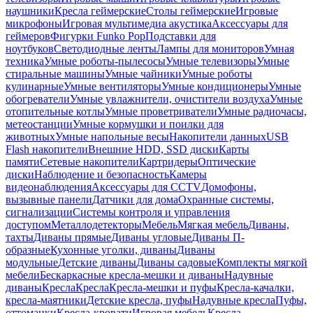
наушники
Кресла геймерские
Столы геймерские
Игровые
микрофоны
Игровая мультимедиа акустика
Аксессуары для
геймеров
Фигурки Funko Pop
Подставки для
ноутбуков
Светодиодные ленты
Лампы для мониторов
Умная
техника
Умные роботы-пылесосы
Умные телевизоры
Умные
стиральные машины
Умные чайники
Умные роботы
кулинарные
Умные вентиляторы
Умные кондиционеры
Умные
обогреватели
Умные увлажнители, очистители воздуха
Умные
отопительные котлы
Умные проветриватели
Умные радиочасы,
метеостанции
Умные кормушки и поилки для
животных
Умные напольные весы
Накопители данных
USB
Flash накопители
Внешние HDD, SSD диски
Карты
памяти
Сетевые накопители
Картридеры
Оптические
диски
Наблюдение и безопасность
Камеры
видеонаблюдения
Аксессуары для CCTV
Домофоны,
вызывные панели
Датчики для дома
Охранные системы,
сигнализации
Системы контроля и управления
доступом
Металлодетекторы
Мебель
Мягкая мебель
Диваны,
тахты
Диваны прямые
Диваны угловые
Диваны П-
образные
Кухонные уголки, диваны
Диваны
модульные
Детские диваны
Диваны садовые
Комплекты мягкой
мебели
Бескаркасные кресла-мешки и диваны
Надувные
диваны
Кресла
Кресла
Кресла-мешки и пуфы
Кресла-качалки,
кресла-маятники
Детские кресла, пуфы
Надувные кресла
Пуфы,
оттоманки
Кресла-кровати
Игровая мебель
Кресла