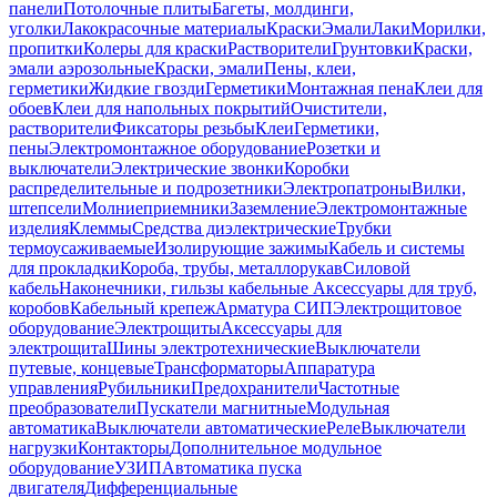
панели
Потолочные плиты
Багеты, молдинги,
уголки
Лакокрасочные материалы
Краски
Эмали
Лаки
Морилки,
пропитки
Колеры для краски
Растворители
Грунтовки
Краски,
эмали аэрозольные
Краски, эмали
Пены, клеи,
герметики
Жидкие гвозди
Герметики
Монтажная пена
Клеи для
обоев
Клеи для напольных покрытий
Очистители,
растворители
Фиксаторы резьбы
Клеи
Герметики,
пены
Электромонтажное оборудование
Розетки и
выключатели
Электрические звонки
Коробки
распределительные и подрозетники
Электропатроны
Вилки,
штепсели
Молниеприемники
Заземление
Электромонтажные
изделия
Клеммы
Средства диэлектрические
Трубки
термоусаживаемые
Изолирующие зажимы
Кабель и системы
для прокладки
Короба, трубы, металлорукав
Силовой
кабель
Наконечники, гильзы кабельные
Аксессуары для труб,
коробов
Кабельный крепеж
Арматура СИП
Электрощитовое
оборудование
Электрощиты
Аксессуары для
электрощита
Шины электротехнические
Выключатели
путевые, концевые
Трансформаторы
Аппаратура
управления
Рубильники
Предохранители
Частотные
преобразователи
Пускатели магнитные
Модульная
автоматика
Выключатели автоматические
Реле
Выключатели
нагрузки
Контакторы
Дополнительное модульное
оборудование
УЗИП
Автоматика пуска
двигателя
Дифференциальные