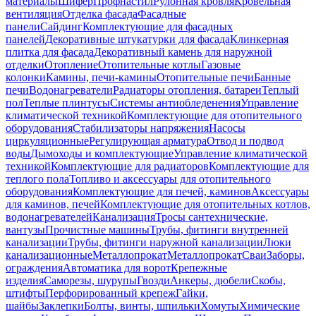
материалы
Шифер
Профнастил
Рулонная кровля
Кровельная
вентиляция
Отделка фасада
Фасадные
панели
Сайдинг
Комплектующие для фасадных
панелей
Декоративные штукатурки для фасада
Клинкерная
плитка для фасада
Декоративный камень для наружной
отделки
Отопление
Отопительные котлы
Газовые
колонки
Камины, печи-камины
Отопительные печи
Банные
печи
Водонагреватели
Радиаторы отопления, батареи
Теплый
пол
Теплые плинтусы
Системы антиобледенения
Управление
климатической техникой
Комплектующие для отопительного
оборудования
Стабилизаторы напряжения
Насосы
циркуляционные
Регулирующая арматура
Отвод и подвод
воды
Дымоходы и комплектующие
Управление климатической
техникой
Комплектующие для радиаторов
Комплектующие для
теплого пола
Топливо и аксессуары для отопительного
оборудования
Комплектующие для печей, каминов
Аксессуары
для каминов, печей
Комплектующие для отопительных котлов,
водонагревателей
Канализация
Тросы сантехнические,
вантузы
Прочистные машины
Трубы, фитинги внутренней
канализации
Трубы, фитинги наружной канализации
Люки
канализационные
Металлопрокат
Металлопрокат
Сваи
Заборы,
ограждения
Автоматика для ворот
Крепежные
изделия
Саморезы, шурупы
Гвозди
Анкеры, дюбели
Скобы,
штифты
Перфорированный крепеж
Гайки,
шайбы
Заклепки
Болты, винты, шпильки
Хомуты
Химические