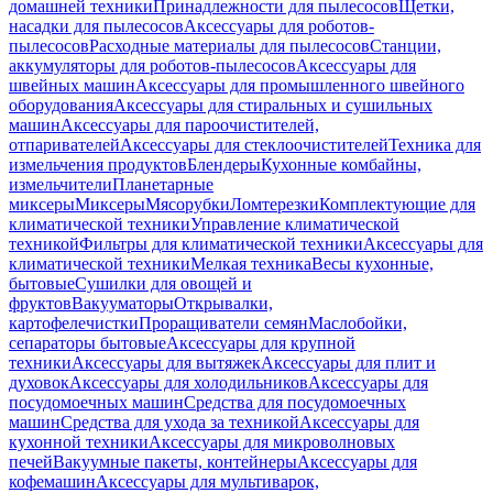
домашней техники
Принадлежности для пылесосов
Щетки,
насадки для пылесосов
Аксессуары для роботов-
пылесосов
Расходные материалы для пылесосов
Станции,
аккумуляторы для роботов-пылесосов
Аксессуары для
швейных машин
Аксессуары для промышленного швейного
оборудования
Аксессуары для стиральных и сушильных
машин
Аксессуары для пароочистителей,
отпаривателей
Аксессуары для стеклоочистителей
Техника для
измельчения продуктов
Блендеры
Кухонные комбайны,
измельчители
Планетарные
миксеры
Миксеры
Мясорубки
Ломтерезки
Комплектующие для
климатической техники
Управление климатической
техникой
Фильтры для климатической техники
Аксессуары для
климатической техники
Мелкая техника
Весы кухонные,
бытовые
Сушилки для овощей и
фруктов
Вакууматоры
Открывалки,
картофелечистки
Проращиватели семян
Маслобойки,
сепараторы бытовые
Аксессуары для крупной
техники
Аксессуары для вытяжек
Аксессуары для плит и
духовок
Аксессуары для холодильников
Аксессуары для
посудомоечных машин
Средства для посудомоечных
машин
Средства для ухода за техникой
Аксессуары для
кухонной техники
Аксессуары для микроволновых
печей
Вакуумные пакеты, контейнеры
Аксессуары для
кофемашин
Аксессуары для мультиварок,