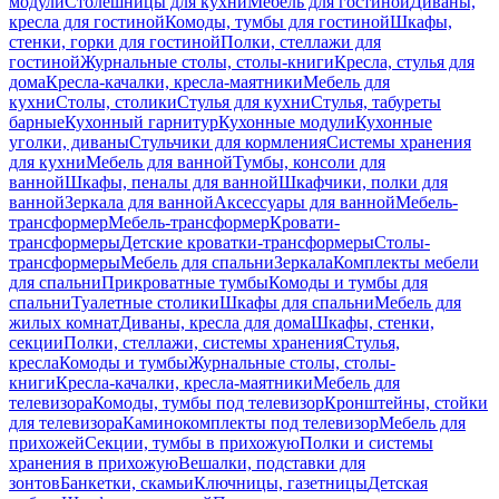
модули
Столешницы для кухни
Мебель для гостиной
Диваны,
кресла для гостиной
Комоды, тумбы для гостиной
Шкафы,
стенки, горки для гостиной
Полки, стеллажи для
гостиной
Журнальные столы, столы-книги
Кресла, стулья для
дома
Кресла-качалки, кресла-маятники
Мебель для
кухни
Столы, столики
Стулья для кухни
Стулья, табуреты
барные
Кухонный гарнитур
Кухонные модули
Кухонные
уголки, диваны
Стульчики для кормления
Системы хранения
для кухни
Мебель для ванной
Тумбы, консоли для
ванной
Шкафы, пеналы для ванной
Шкафчики, полки для
ванной
Зеркала для ванной
Аксессуары для ванной
Мебель-
трансформер
Мебель-трансформер
Кровати-
трансформеры
Детские кроватки-трансформеры
Столы-
трансформеры
Мебель для спальни
Зеркала
Комплекты мебели
для спальни
Прикроватные тумбы
Комоды и тумбы для
спальни
Туалетные столики
Шкафы для спальни
Мебель для
жилых комнат
Диваны, кресла для дома
Шкафы, стенки,
секции
Полки, стеллажи, системы хранения
Стулья,
кресла
Комоды и тумбы
Журнальные столы, столы-
книги
Кресла-качалки, кресла-маятники
Мебель для
телевизора
Комоды, тумбы под телевизор
Кронштейны, стойки
для телевизора
Каминокомплекты под телевизор
Мебель для
прихожей
Секции, тумбы в прихожую
Полки и системы
хранения в прихожую
Вешалки, подставки для
зонтов
Банкетки, скамьи
Ключницы, газетницы
Детская