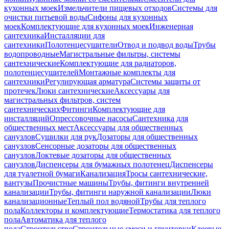
кухонных моек
Измельчители пищевых отходов
Системы для
очистки питьевой воды
Сифоны для кухонных
моек
Комплектующие для кухонных моек
Инженерная
сантехника
Инсталляции для
сантехники
Полотенцесушители
Отвод и подвод воды
Трубы
водопроводные
Магистральные фильтры, системы
сантехнические
Комплектующие для радиаторов,
полотенцесушителей
Монтажные комплекты для
сантехники
Регулирующая арматура
Системы защиты от
протечек
Люки сантехнические
Аксессуары для
магистральных фильтров, систем
сантехнических
Фитинги
Комплектующие для
инсталляций
Опрессовочные насосы
Сантехника для
общественных мест
Аксессуары для общественных
санузлов
Сушилки для рук
Дозаторы для общественных
санузлов
Сенсорные дозаторы для общественных
санузлов
Локтевые дозаторы для общественных
санузлов
Диспенсеры для бумажных полотенец
Диспенсеры
для туалетной бумаги
Канализация
Тросы сантехнические,
вантузы
Прочистные машины
Трубы, фитинги внутренней
канализации
Трубы, фитинги наружной канализации
Люки
канализационные
Теплый пол водяной
Трубы для теплого
пола
Коллекторы и комплектующие
Термостатика для теплого
пола
Автоматика для теплого
пола
Строительство
Строительные смеси и грунтовки
Клеевые