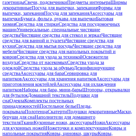
газетницы
Свечи, подсвечники
Предметы интерьера
Ширмы
декоративные
Посуда для выпечки, запекания
Формы для
выпечки, запекания
Посуда для запекания
Аксессуары для
выпечки
Бумага, фольга, рукава для выпечки
Бытовая
химия
Средства для стирки
Средства для посудомоечных
машин
Универсальные, специальные чистящие
средства
Чистящие средства для стекол и зеркал
Чистящие
средства для ванной и туалета
Чистящие средства для
кухни
Средства для мытья посуды
Чистящие средства для
мебели
Чистящие средства для напольных покрытий и
ковров
Средства для ухода за техникой
Освежители
воздуха
Средства от насекомых
Средства ухода за
одеждой
Средства ухода за обувью
Дезинфицирующие
средства
Аксессуары для бара
Сервировка для
напитков
Аксессуары для хранения напитков
Аксессуары для
приготовления коктейлей
Аксессуары для охлаждения
напитков
Наборы для бара, мини-бары
Штопоры, открывалки
для бутылок
Домашний текстиль
Подушки для
сна
Одеяла
Комплекты постельных
принадлежностей
Постельное белье
Пледы,
покрывала
Полотенца
Скатерти
Подушки декоративные
Маски,
беруши для сна
Наполнители для домашнего
текстиля
Ткани
Кухонные ножи, аксессуары
Ножи
Аксессуары
для кухонных ножей
Ножеточки и комплектующие
Ковры и
напольные покрытия
Ковры, циновки, шкуры
Ковры,