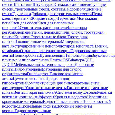
смеси
Шпатлевки
Штукатурки
Стяжки, самонивелирующие
смеси
Строительные смеси, составы
Гидроизоляционные
смеси
Грунтовки
Добавки для строительных смесей
Пены,
клеи, герметики
Жидкие гвозди
Герметики
Монтажная
пена
Клеи для обоев
Клеи для напольных
покрытий
Очистители, растворители
Фиксаторы
резьбы
Клеи
Герметики, пены
Кирпичи, блоки, тротуарная
плитка
Кирпичи
Строительные блоки
Тротуарная
плитка
Изоляционные материалы
Минеральная
вата
Экструдированный пенополистирол
Пенопласт
Пленки,
мембраны
Отражающая теплоизоляция
Гидроизоляционные
ленты
Поликарбонат
Шумоизоляция
Теплоизоляция
Звукоизоляц
плитные и пиломатериалы
Плиты OSB
Фанера
ДСП,
ЛДСП
Мебельные щиты
Террасные доски
Древесные
плиты
Пиломатериалы
Материалы для сухого
строительства
Гипсокартон
Гипсоволокнистые
листы
Цементные плиты
Профили для
гипсокартона
Комплектующие для гипсокартона
Ленты
армирующие
Уплотнительные ленты
Гипсовые и цементные
плиты
Вентиляторы вытяжные
Системы воздуховодов
Решетки
вентиляционные, диффузоры
Кровля и водосток
Черепица и
кровельные материалы
Водосточные системы
Поверхностный
водоотвод
Кровельные софиты
Доборные элементы
кровли
Гидроизоляционные