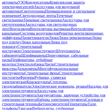
автоматы
УЗО
Конденсаторы
Комплексная защита
электродвигателей
Аксессуары для модульной
автоматики
Светотехника
Промышленное и сигнальное
освещение
Светодиодные ленты
Точечные
светильники
Трековые светильники
Аксессуары для
светотехники
Аксессуары для светодиодных
лент
Вентиляция
Вентиляторы вытяжные
Вентиляторы
канальные
Системы воздуховодов
Решетки вентиляционные,
диффузоры
Проветриватели
Люки
Люки ревизионные
Люки
под плитку
Люки напольные
Люки под
покраску
Строительный
инструмент
Электроинструмент
Шуруповерты,
гайковерты
Шлифмашины
Циркулярные, сабельные
пилы
Перфораторы, отбойные
молотки
Электролобзики
Дрели
Строительные
миксеры
Дальномеры
Многофункциональные
инструменты
Строительные фены
Строительные
пистолеты
Фрезеры
Рубанки, стамески
электрические
Краскопульты
Степлеры,
гвоздезабиватели
Электрические ножницы, резаки
Насадки для
электроинструмента
Аксессуары для
электроинструмента
Аккумуляторы, зарядные устройства для
электроинструмента
Наборы электроинструмента
Силовая и
строительная техника
Бетоносмесители
Генераторы
Тали,
тельферы
Такелаж
Виброплиты, глубинные