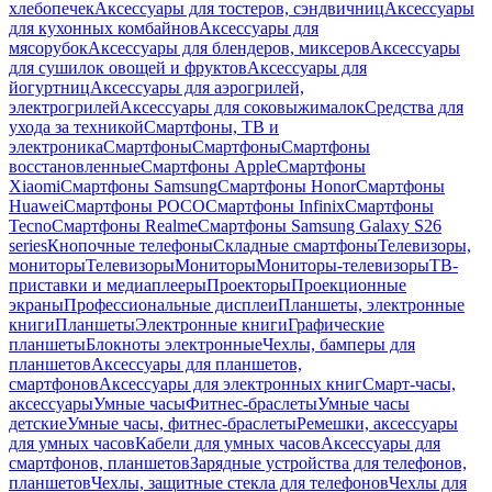
хлебопечек
Аксессуары для тостеров, сэндвичниц
Аксессуары
для кухонных комбайнов
Аксессуары для
мясорубок
Аксессуары для блендеров, миксеров
Аксессуары
для сушилок овощей и фруктов
Аксессуары для
йогуртниц
Аксессуары для аэрогрилей,
электрогрилей
Аксессуары для соковыжималок
Средства для
ухода за техникой
Смартфоны, ТВ и
электроника
Смартфоны
Смартфоны
Смартфоны
восстановленные
Смартфоны Apple
Смартфоны
Xiaomi
Смартфоны Samsung
Смартфоны Honor
Смартфоны
Huawei
Смартфоны POCO
Смартфоны Infinix
Смартфоны
Tecno
Смартфоны Realme
Смартфоны Samsung Galaxy S26
series
Кнопочные телефоны
Складные смартфоны
Телевизоры,
мониторы
Телевизоры
Мониторы
Мониторы-телевизоры
ТВ-
приставки и медиаплееры
Проекторы
Проекционные
экраны
Профессиональные дисплеи
Планшеты, электронные
книги
Планшеты
Электронные книги
Графические
планшеты
Блокноты электронные
Чехлы, бамперы для
планшетов
Аксессуары для планшетов,
смартфонов
Аксессуары для электронных книг
Смарт-часы,
аксессуары
Умные часы
Фитнес-браслеты
Умные часы
детские
Умные часы, фитнес-браслеты
Ремешки, аксессуары
для умных часов
Кабели для умных часов
Аксессуары для
смартфонов, планшетов
Зарядные устройства для телефонов,
планшетов
Чехлы, защитные стекла для телефонов
Чехлы для