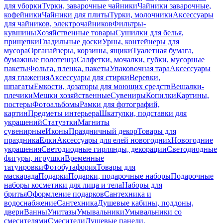
для уборки
Турки, заварочные чайники
Чайники заварочные,
кофейники
Чайники для плиты
Турки, молочники
Аксессуары
для чайников, электрочайников
Фильтры-
кувшины
Хозяйственные товары
Сушилки для белья,
прищепки
Гладильные доски
Урны, контейнеры для
мусора
Органайзеры, корзины, ящики
Туалетная бумага,
бумажные полотенца
Салфетки, мочалки, губки, мусорные
пакеты
Фольга, пленка, пакеты
Упаковочная тара
Аксессуары
для глажения
Аксессуары для стирки
Веревки,
шпагаты
Емкости, дозаторы для моющих средств
Вешалки-
плечики
Мешки хозяйственные
Сувениры
Копилки
Картины,
постеры
Фотоальбомы
Рамки для фотографий,
картин
Предметы интерьера
Шкатулки, подставки для
украшений
Статуэтки
Магниты
сувенирные
Иконы
Праздничный декор
Товары для
праздника
Елки
Аксессуары для елей новогодних
Новогодние
украшения
Светодиодные гирлянды, декорации
Светодиодные
фигуры, игрушки
Временные
татуировки
Фотобутафория
Товары для
маскарада
Подарки
Подарки, подарочные наборы
Подарочные
наборы косметики для лица и тела
Наборы для
бритья
Оформление подарков
Сантехника и
водоснабжение
Сантехника
Душевые кабины, поддоны,
двери
Ванны
Унитазы
Умывальники
Умывальники со
смесителями
Смесители
Душевые панели,