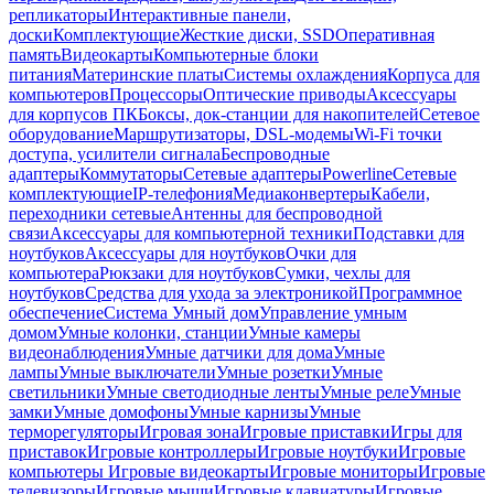
репликаторы
Интерактивные панели,
доски
Комплектующие
Жесткие диски, SSD
Оперативная
память
Видеокарты
Компьютерные блоки
питания
Материнские платы
Системы охлаждения
Корпуса для
компьютеров
Процессоры
Оптические приводы
Аксессуары
для корпусов ПК
Боксы, док-станции для накопителей
Сетевое
оборудование
Маршрутизаторы, DSL-модемы
Wi-Fi точки
доступа, усилители сигнала
Беспроводные
адаптеры
Коммутаторы
Сетевые адаптеры
Powerline
Сетевые
комплектующие
IP-телефония
Медиаконвертеры
Кабели,
переходники сетевые
Антенны для беспроводной
связи
Аксессуары для компьютерной техники
Подставки для
ноутбуков
Аксессуары для ноутбуков
Очки для
компьютера
Рюкзаки для ноутбуков
Сумки, чехлы для
ноутбуков
Средства для ухода за электроникой
Программное
обеспечение
Система Умный дом
Управление умным
домом
Умные колонки, станции
Умные камеры
видеонаблюдения
Умные датчики для дома
Умные
лампы
Умные выключатели
Умные розетки
Умные
светильники
Умные светодиодные ленты
Умные реле
Умные
замки
Умные домофоны
Умные карнизы
Умные
терморегуляторы
Игровая зона
Игровые приставки
Игры для
приставок
Игровые контроллеры
Игровые ноутбуки
Игровые
компьютеры
Игровые видеокарты
Игровые мониторы
Игровые
телевизоры
Игровые мыши
Игровые клавиатуры
Игровые