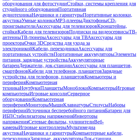
оборудования для фотостудии
Стойки, системы крепления для
студийного оборудования
Портативная
аудиотехника
Наушники и гарнитуры
Портативные колонки,
акустика
Умные колонки
MP3-плееры
Диктофоны
CD-
проигрыватели
Аксессуары для телевизоров
Кронштейны,
стойки
Кабели для телевизоров
Подписки на видеосервисы
ТВ-
антенны
ТВ-тюнеры
Аксессуары для ТВ
Аксессуары для
проектора
Очки 3D
Средства для ухода за
электроникой
Кабели, переходники
Аксессуары для
портативных устройств
Портативные аккумуляторы
Элементы
питания, зарядные устройства
Аккумуляторные
батареи
Держатели, док-станции
Аксессуары для планшетов,
смартфонов
Кабели для телефонов, планшетов
Зарядные
устройства для телефонов, планшетов
Компьютеры и
периферия
Компьютерная
техника
Ноутбуки
Планшеты
Моноблоки
Компьютеры
Игровые
компьютеры
Игровые консоли
Серверное
оборудование
Компьютерная
периферия
Мониторы
Мыши
Клавиатуры
Стилусы
Наборы
периферии
Источники бесперебойного питания
Батареи для
ИБП
Стабилизаторы напряжения
Инверторы
напряжения
Сетевые фильтры, удлинители
Веб-
камеры
Игровые контроллеры
Мультимедиа
акустика
Наушники и гарнитуры
Компьютерные кабели,
переходники
Зарядные, аккумуляторы
Док-станции,