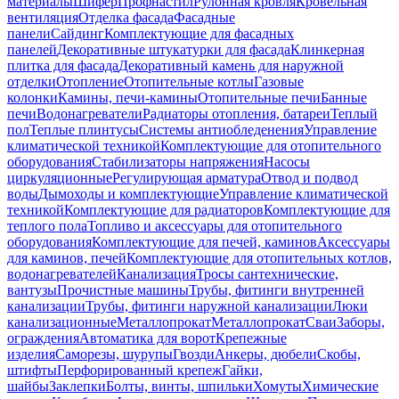
материалы
Шифер
Профнастил
Рулонная кровля
Кровельная
вентиляция
Отделка фасада
Фасадные
панели
Сайдинг
Комплектующие для фасадных
панелей
Декоративные штукатурки для фасада
Клинкерная
плитка для фасада
Декоративный камень для наружной
отделки
Отопление
Отопительные котлы
Газовые
колонки
Камины, печи-камины
Отопительные печи
Банные
печи
Водонагреватели
Радиаторы отопления, батареи
Теплый
пол
Теплые плинтусы
Системы антиобледенения
Управление
климатической техникой
Комплектующие для отопительного
оборудования
Стабилизаторы напряжения
Насосы
циркуляционные
Регулирующая арматура
Отвод и подвод
воды
Дымоходы и комплектующие
Управление климатической
техникой
Комплектующие для радиаторов
Комплектующие для
теплого пола
Топливо и аксессуары для отопительного
оборудования
Комплектующие для печей, каминов
Аксессуары
для каминов, печей
Комплектующие для отопительных котлов,
водонагревателей
Канализация
Тросы сантехнические,
вантузы
Прочистные машины
Трубы, фитинги внутренней
канализации
Трубы, фитинги наружной канализации
Люки
канализационные
Металлопрокат
Металлопрокат
Сваи
Заборы,
ограждения
Автоматика для ворот
Крепежные
изделия
Саморезы, шурупы
Гвозди
Анкеры, дюбели
Скобы,
штифты
Перфорированный крепеж
Гайки,
шайбы
Заклепки
Болты, винты, шпильки
Хомуты
Химические