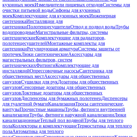
кухонных моек
Измельчители пищевых отходов
Системы для
очистки питьевой воды
Сифоны для кухонных
моек
Комплектующие для кухонных моек
Инженерная
сантехника
Инсталляции для
сантехники
Полотенцесушители
Отвод и подвод воды
Трубы
водопроводные
Магистральные фильтры, системы
сантехнические
Комплектующие для радиаторов,
полотенцесушителей
Монтажные комплекты для
сантехники
Регулирующая арматура
Системы защиты от
протечек
Люки сантехнические
Аксессуары для
магистральных фильтров, систем
сантехнических
Фитинги
Комплектующие для
инсталляций
Опрессовочные насосы
Сантехника для
общественных мест
Аксессуары для общественных
санузлов
Сушилки для рук
Дозаторы для общественных
санузлов
Сенсорные дозаторы для общественных
санузлов
Локтевые дозаторы для общественных
санузлов
Диспенсеры для бумажных полотенец
Диспенсеры
для туалетной бумаги
Канализация
Тросы сантехнические,
вантузы
Прочистные машины
Трубы, фитинги внутренней
канализации
Трубы, фитинги наружной канализации
Люки
канализационные
Теплый пол водяной
Трубы для теплого
пола
Коллекторы и комплектующие
Термостатика для теплого
пола
Автоматика для теплого
пола
Строительство
Строительные смеси и грунтовки
Клеевые