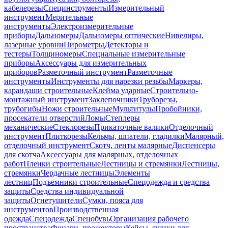
кабелерезы
Специнструменты
Измерительный
инструмент
Мерительные
инструменты
Электроизмерительные
приборы
Дальномеры
Дальномеры оптические
Нивелиры,
лазерные уровни
Пирометры
Детекторы и
тестеры
Толщиномеры
Специальные измерительные
приборы
Аксессуары для измерительных
приборов
Разметочный инструмент
Разметочные
инструменты
Инструменты для нарезки резьбы
Маркеры,
карандаши строительные
Клейма ударные
Строительно-
монтажный инструмент
Заклепочники
Труборезы,
трубогибы
Ножи строительные
Мультитулы
Пробойники,
просекатели отверстий
Ломы
Степлеры
механические
Стеклорезы
Прикаточные валики
Отделочный
инструмент
Плиткорезы
Кельмы, шпатели, гладилки
Малярный,
отделочный инструмент
Скотч, ленты малярные
Диспенсеры
для скотча
Аксессуары для малярных, отделочных
работ
Пленки строительные
Лестницы и стремянки
Лестницы,
стремянки
Чердачные лестницы
Элементы
лестниц
Подъемники строительные
Спецодежда и средства
защиты
Средства индивидуальной
защиты
Огнетушители
Сумки, пояса для
инструментов
Производственная
одежда
Спецодежда
Спецобувь
Организация рабочего
пространства
Фонари, прожекторы
Кейсы, ящики для