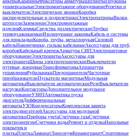
анкеры
Карабины
Фиксаторы арматуры
Шплинты
Пружины
универсальные
Электромонтажное оборудование
Розетки и
выключатели
Электрические звонки
Коробки
распределительные и подрозетники
Электропатроны
Вилки,
штепсели
Заземление
Электромонтажные
изделия
Клеммы
Средства диэлектрические
Трубки
термоусаживаемые
Изолирующие зажимы
Кабель и системы
для прокладки
Короба, трубы, металлорукав
Силовой
кабель
Наконечники, гильзы кабельные
Аксессуары для труб,
коробов
Кабельный крепеж
Арматура СИП
Электрощитовое
оборудование
Электрощиты
Аксессуары для
электрощита
Шины электротехнические
Выключатели
путевые, концевые
Трансформаторы
Аппаратура
управления
Рубильники
Предохранители
Частотные
преобразователи
Пускатели магнитные
Модульная
автоматика
Выключатели автоматические
Реле
Выключатели
нагрузки
Контакторы
Дополнительное модульное
оборудование
УЗИП
Автоматика пуска
двигателя
Дифференциальные
автоматы
УЗО
Конденсаторы
Комплексная защита
электродвигателей
Аксессуары для модульной
автоматики
Приборы учета
Счетчики газа
Счетчики
электроэнергии
Счетчики воды
Ремонт и отделка
Напольные
покрытия и
плитка
Плитка
Ламинат
Линолеум
Керамогранит
Спортивные