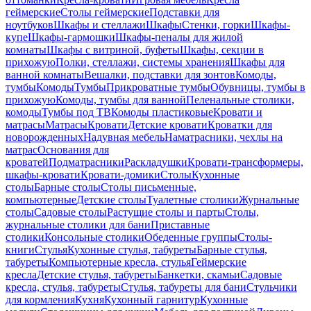
геймерские
Столы геймерские
Подставки для
ноутбуков
Шкафы и стеллажи
Шкафы
Стенки, горки
Шкафы-
купе
Шкафы-гармошки
Шкафы-пеналы для жилой
комнаты
Шкафы с витриной, буфеты
Шкафы, секции в
прихожую
Полки, стеллажи, системы хранения
Шкафы для
ванной комнаты
Вешалки, подставки для зонтов
Комоды,
тумбы
Комоды
Тумбы
Прикроватные тумбы
Обувницы, тумбы в
прихожую
Комоды, тумбы для ванной
Пеленальные столики,
комоды
Тумбы под ТВ
Комоды пластиковые
Кровати и
матрасы
Матрасы
Кровати
Детские кровати
Кроватки для
новорожденных
Надувная мебель
Наматрасники, чехлы на
матрас
Основания для
кроватей
Подматрасники
Раскладушки
Кровати-трансформеры,
шкафы-кровати
Кровати-домики
Столы
Кухонные
столы
Барные столы
Столы письменные,
компьютерные
Детские столы
Туалетные столики
Журнальные
столы
Садовые столы
Растущие столы и парты
Столы,
журнальные столики для бани
Приставные
столики
Консольные столики
Обеденные группы
Столы-
книги
Стулья
Кухонные стулья, табуреты
Барные стулья,
табуреты
Компьютерные кресла, стулья
Геймерские
кресла
Детские стулья, табуреты
Банкетки, скамьи
Садовые
кресла, стулья, табуреты
Стулья, табуреты для бани
Стульчики
для кормления
Кухня
Кухонный гарнитур
Кухонные