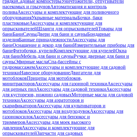
грядки
Садовые компостеры
Уничтожители, отпугиватели
насекомых и грызунов
Автоматизация и контроль
полива
Аксессуары и комплектующие для поливочного
оборудования
Укрывные материалы
Бочки, баки
пластиковые
Аксессуары и комплектующие для
опрыскивателей
Шланги для опрыскивателей
Товары для
бани
Бани
Сауны
Двери для бани и сауны
Бондарные
изделия
Банные принадлежности
Аксессуары для
бани
Оснащение и декор для бани
Измерительные приборы для
бани
Фитобочки, купели
Комплектующие для купелей
Окна
для бани
Мебель для бани и сауны
Ручки дверные для бани и
сауны
Эфирные масла
Спа-бассейны с
гидромассажем
Аксессуары и комплектующие для садовой
техники
Навесное оборудование
Двигатели для
мотоблоков
Прицепы для мотоблоков,
минитракторов
Аксессуары для газонной техники
Аксессуары
для цепных пил
Аксессуары для садовой техники
Аксессуары
для кусторезов, ножниц садовых
Моторные масла для садовой
техники
Аксессуары для аэратоторов и
скарификаторов
Аксессуары для культиваторов и
мотоблоков
Аксессуары для воздуходувок
Аксессуары для
газонокосилок
Аксессуары для бензокос и
триммеров
Аксессуары для моек высокого
давления
Аксессуары и комплектующие для
опрыскивателей
Запчасти для садовых