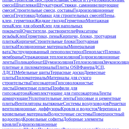
смеси
Шпатлевки
Штукатурки
Стяжки, самонивелирующие
смеси
Строительные смеси, составы
Гидроизоляционные
смеси
Грунтовки
Добавки для строительных смесей
Пены,
клеи, герметики
Жидкие гвозди
Герметики
Монтажная
пена
Клеи для обоев
Клеи для напольных
покрытий
Очистители, растворители
Фиксаторы
резьбы
Клеи
Герметики, пены
Кирпичи, блоки, тротуарная
плитка
Кирпичи
Строительные блоки
Тротуарная
плитка
Изоляционные материалы
Минеральная
вата
Экструдированный пенополистирол
Пенопласт
Пленки,
мембраны
Отражающая теплоизоляция
Гидроизоляционные
ленты
Поликарбонат
Шумоизоляция
Теплоизоляция
Звукоизоляц
плитные и пиломатериалы
Плиты OSB
Фанера
ДСП,
ЛДСП
Мебельные щиты
Террасные доски
Древесные
плиты
Пиломатериалы
Материалы для сухого
строительства
Гипсокартон
Гипсоволокнистые
листы
Цементные плиты
Профили для
гипсокартона
Комплектующие для гипсокартона
Ленты
армирующие
Уплотнительные ленты
Гипсовые и цементные
плиты
Вентиляторы вытяжные
Системы воздуховодов
Решетки
вентиляционные, диффузоры
Кровля и водосток
Черепица и
кровельные материалы
Водосточные системы
Поверхностный
водоотвод
Кровельные софиты
Доборные элементы
кровли
Гидроизоляционные