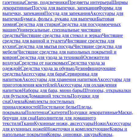
газетницы
Свечи, подсвечники
Предметы интерьера
Ширмы
декоративные
Посуда для выпечки, запекания
Формы для
выпечки, запекания
Посуда для запекания
Аксессуары для
выпечки
Бумага, фольга, рукава для выпечки
Бытовая
химия
Средства для стирки
Средства для посудомоечных
машин
Универсальные, специальные чистящие
средства
Чистящие средства для стекол и зеркал
Чистящие
средства для ванной и туалета
Чистящие средства для
кухни
Средства для мытья посуды
Чистящие средства для
мебели
Чистящие средства для напольных покрытий и
ковров
Средства для ухода за техникой
Освежители
воздуха
Средства от насекомых
Средства ухода за
одеждой
Средства ухода за обувью
Дезинфицирующие
средства
Аксессуары для бара
Сервировка для
напитков
Аксессуары для хранения напитков
Аксессуары для
приготовления коктейлей
Аксессуары для охлаждения
напитков
Наборы для бара, мини-бары
Штопоры, открывалки
для бутылок
Домашний текстиль
Подушки для
сна
Одеяла
Комплекты постельных
принадлежностей
Постельное белье
Пледы,
покрывала
Полотенца
Скатерти
Подушки декоративные
Маски,
беруши для сна
Наполнители для домашнего
текстиля
Ткани
Кухонные ножи, аксессуары
Ножи
Аксессуары
для кухонных ножей
Ножеточки и комплектующие
Ковры и
напольные покрытия
Ковры, циновки, шкуры
Ковры,