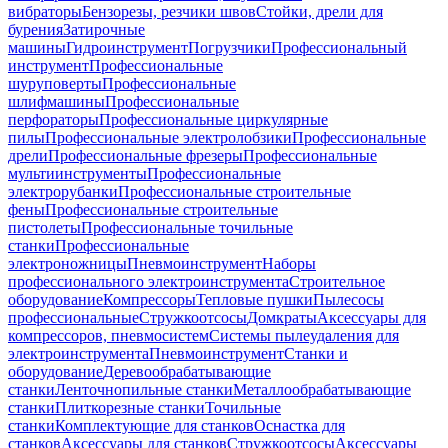
вибраторы
Бензорезы, резчики швов
Стойки, дрели для
бурения
Затирочные
машины
Гидроинструмент
Погрузчики
Профессиональный
инструмент
Профессиональные
шуруповерты
Профессиональные
шлифмашины
Профессиональные
перфораторы
Профессиональные циркулярные
пилы
Профессиональные электролобзики
Профессиональные
дрели
Профессиональные фрезеры
Профессиональные
мультиинструменты
Профессиональные
электрорубанки
Профессиональные строительные
фены
Профессиональные строительные
пистолеты
Профессиональные точильные
станки
Профессиональные
электроножницы
Пневмоинструмент
Наборы
профессионального электроинструмента
Строительное
оборудование
Компрессоры
Тепловые пушки
Пылесосы
профессиональные
Стружкоотсосы
Домкраты
Аксессуары для
компрессоров, пневмосистем
Системы пылеудаления для
электроинструмента
Пневмоинструмент
Станки и
оборудование
Деревообрабатывающие
станки
Ленточнопильные станки
Металлообрабатывающие
станки
Плиткорезные станки
Точильные
станки
Комплектующие для станков
Оснастка для
станков
Аксессуары для станков
Стружкоотсосы
Аксессуары