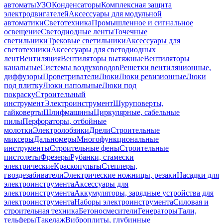
автоматы
УЗО
Конденсаторы
Комплексная защита
электродвигателей
Аксессуары для модульной
автоматики
Светотехника
Промышленное и сигнальное
освещение
Светодиодные ленты
Точечные
светильники
Трековые светильники
Аксессуары для
светотехники
Аксессуары для светодиодных
лент
Вентиляция
Вентиляторы вытяжные
Вентиляторы
канальные
Системы воздуховодов
Решетки вентиляционные,
диффузоры
Проветриватели
Люки
Люки ревизионные
Люки
под плитку
Люки напольные
Люки под
покраску
Строительный
инструмент
Электроинструмент
Шуруповерты,
гайковерты
Шлифмашины
Циркулярные, сабельные
пилы
Перфораторы, отбойные
молотки
Электролобзики
Дрели
Строительные
миксеры
Дальномеры
Многофункциональные
инструменты
Строительные фены
Строительные
пистолеты
Фрезеры
Рубанки, стамески
электрические
Краскопульты
Степлеры,
гвоздезабиватели
Электрические ножницы, резаки
Насадки для
электроинструмента
Аксессуары для
электроинструмента
Аккумуляторы, зарядные устройства для
электроинструмента
Наборы электроинструмента
Силовая и
строительная техника
Бетоносмесители
Генераторы
Тали,
тельферы
Такелаж
Виброплиты, глубинные