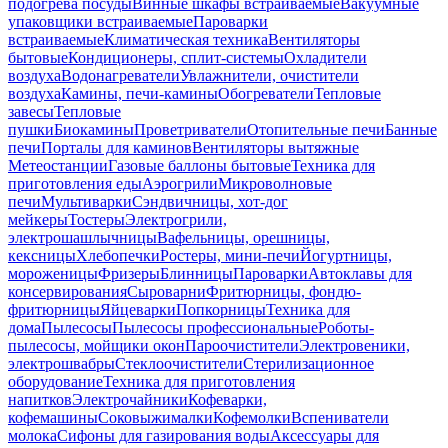
подогрева посуды
Винные шкафы встраиваемые
Вакуумные
упаковщики встраиваемые
Пароварки
встраиваемые
Климатическая техника
Вентиляторы
бытовые
Кондиционеры, сплит-системы
Охладители
воздуха
Водонагреватели
Увлажнители, очистители
воздуха
Камины, печи-камины
Обогреватели
Тепловые
завесы
Тепловые
пушки
Биокамины
Проветриватели
Отопительные печи
Банные
печи
Порталы для каминов
Вентиляторы вытяжные
Метеостанции
Газовые баллоны бытовые
Техника для
приготовления еды
Аэрогрили
Микроволновые
печи
Мультиварки
Сэндвичницы, хот-дог
мейкеры
Тостеры
Электрогрили,
электрошашлычницы
Вафельницы, орешницы,
кексницы
Хлебопечки
Ростеры, мини-печи
Йогуртницы,
мороженицы
Фризеры
Блинницы
Пароварки
Автоклавы для
консервирования
Сыроварни
Фритюрницы, фондю-
фритюрницы
Яйцеварки
Попкорницы
Техника для
дома
Пылесосы
Пылесосы профессиональные
Роботы-
пылесосы, мойщики окон
Пароочистители
Электровеники,
электрошвабры
Стеклоочистители
Стерилизационное
оборудование
Техника для приготовления
напитков
Электрочайники
Кофеварки,
кофемашины
Соковыжималки
Кофемолки
Вспениватели
молока
Сифоны для газирования воды
Аксессуары для