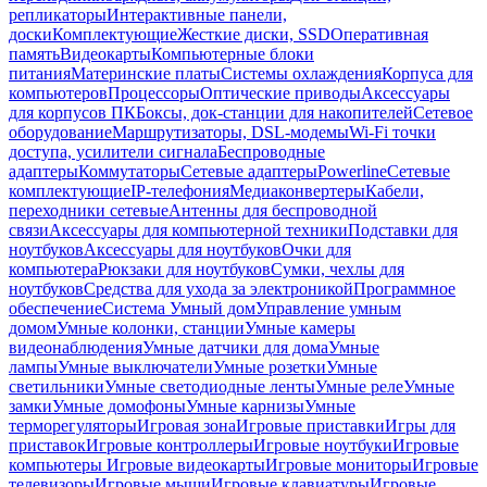
репликаторы
Интерактивные панели,
доски
Комплектующие
Жесткие диски, SSD
Оперативная
память
Видеокарты
Компьютерные блоки
питания
Материнские платы
Системы охлаждения
Корпуса для
компьютеров
Процессоры
Оптические приводы
Аксессуары
для корпусов ПК
Боксы, док-станции для накопителей
Сетевое
оборудование
Маршрутизаторы, DSL-модемы
Wi-Fi точки
доступа, усилители сигнала
Беспроводные
адаптеры
Коммутаторы
Сетевые адаптеры
Powerline
Сетевые
комплектующие
IP-телефония
Медиаконвертеры
Кабели,
переходники сетевые
Антенны для беспроводной
связи
Аксессуары для компьютерной техники
Подставки для
ноутбуков
Аксессуары для ноутбуков
Очки для
компьютера
Рюкзаки для ноутбуков
Сумки, чехлы для
ноутбуков
Средства для ухода за электроникой
Программное
обеспечение
Система Умный дом
Управление умным
домом
Умные колонки, станции
Умные камеры
видеонаблюдения
Умные датчики для дома
Умные
лампы
Умные выключатели
Умные розетки
Умные
светильники
Умные светодиодные ленты
Умные реле
Умные
замки
Умные домофоны
Умные карнизы
Умные
терморегуляторы
Игровая зона
Игровые приставки
Игры для
приставок
Игровые контроллеры
Игровые ноутбуки
Игровые
компьютеры
Игровые видеокарты
Игровые мониторы
Игровые
телевизоры
Игровые мыши
Игровые клавиатуры
Игровые