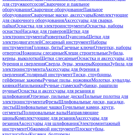
для стружкоотсосов
Сварочное и паяльное
оборудование
Сварочное оборудование
Паяльное
оборудование
Сварочные маски, аксессуары
Комплектующие
для сварочного оборудования
Аксессуары для сварки,
пайки
Оснастка для электроинструмента
Оснастка, наборы
оснастки
Насадки для граверов
Щетки для
электроинструмента
Развертки
Пуансоны
Щетки для
электродвигателей
Слесарный инструмент
Наборы
инструментов
Головки, биты
Гаечные ключи
Отвертки, наборы
отверток
Ножницы слесарные
Клещи строительные
Зубила,
керны, выколотки
Щетки слесарные
Оснастка и аксессуары для
бурения и сверления
Сверла, буры, зенкеры
Коронки
Зубила для
электроинструмента
Аксессуары для бурения и
сверления
Столярный инструмент
Тиски, струбцины,
гейферные зажимы
Ручные пилы, ножовки
Молотки, кувалды,
киянки
Напильники
Ручные стамески
Рубанки, рашпили
ручные
Оснастка и аксессуары для резания и
шлифования
Отрезные, пильные диски
Пильные полотна для
электроинструмента
Фрезы
Шлифовальные диски, насадки,
листы
Шлифовальные чашки
Точильные камни, круги,
сегменты
Полировальные валы
Направляющие
шины
Комплектующие для резания
Аксессуары для
резания
Аксессуары для шлифования
Электромонтажный
инструмент
Обжимной инструмент
Плоскогубцы,
круглогубцы
Кусачки, болторезы,