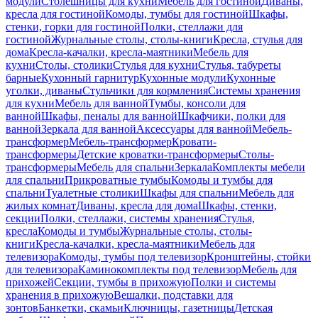
модули
Столешницы для кухни
Мебель для гостиной
Диваны,
кресла для гостиной
Комоды, тумбы для гостиной
Шкафы,
стенки, горки для гостиной
Полки, стеллажи для
гостиной
Журнальные столы, столы-книги
Кресла, стулья для
дома
Кресла-качалки, кресла-маятники
Мебель для
кухни
Столы, столики
Стулья для кухни
Стулья, табуреты
барные
Кухонный гарнитур
Кухонные модули
Кухонные
уголки, диваны
Стульчики для кормления
Системы хранения
для кухни
Мебель для ванной
Тумбы, консоли для
ванной
Шкафы, пеналы для ванной
Шкафчики, полки для
ванной
Зеркала для ванной
Аксессуары для ванной
Мебель-
трансформер
Мебель-трансформер
Кровати-
трансформеры
Детские кроватки-трансформеры
Столы-
трансформеры
Мебель для спальни
Зеркала
Комплекты мебели
для спальни
Прикроватные тумбы
Комоды и тумбы для
спальни
Туалетные столики
Шкафы для спальни
Мебель для
жилых комнат
Диваны, кресла для дома
Шкафы, стенки,
секции
Полки, стеллажи, системы хранения
Стулья,
кресла
Комоды и тумбы
Журнальные столы, столы-
книги
Кресла-качалки, кресла-маятники
Мебель для
телевизора
Комоды, тумбы под телевизор
Кронштейны, стойки
для телевизора
Каминокомплекты под телевизор
Мебель для
прихожей
Секции, тумбы в прихожую
Полки и системы
хранения в прихожую
Вешалки, подставки для
зонтов
Банкетки, скамьи
Ключницы, газетницы
Детская