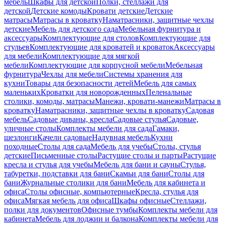
мебель
Шкафы для детской
Полки, стеллажи для
детской
Детские комоды
Кровати детские
Детские
матрасы
Матрасы в кроватку
Наматрасники, защитные чехлы
детские
Мебель для детского сада
Мебельная фурнитура и
аксессуары
Комплектующие для столов
Комплектующие для
стульев
Комплектующие для кроватей и кроваток
Аксессуары
для мебели
Комплектующие для мягкой
мебели
Комплектующие для корпусной мебели
Мебельная
фурнитура
Чехлы для мебели
Системы хранения для
кухни
Товары для безопасности детей
Мебель для самых
маленьких
Кроватки для новорожденных
Пеленальные
столики, комоды, матрасы
Манежи, кровати-манежи
Матрасы в
кроватку
Наматрасники, защитные чехлы в кроватку
Садовая
мебель
Садовые диваны, кресла
Садовые стулья
Садовые,
уличные столы
Комплекты мебели для сада
Гамаки,
шезлонги
Качели садовые
Надувная мебель
Кухни
походные
Столы для сада
Мебель для учебы
Столы, стулья
детские
Письменные столы
Растущие столы и парты
Растущие
кресла и стулья для учебы
Мебель для бани и сауны
Стулья,
табуретки, подставки для бани
Скамьи для бани
Столы для
бани
Журнальные столики для бани
Мебель для кабинета и
офиса
Столы офисные, компьютерные
Кресла, стулья для
офиса
Мягкая мебель для офиса
Шкафы офисные
Стеллажи,
полки для документов
Офисные тумбы
Комплекты мебели для
кабинета
Мебель для лоджии и балкона
Комплекты мебели для