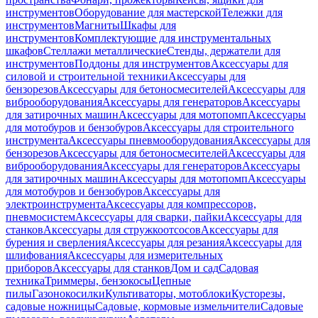
инструментов
Оборудование для мастерской
Тележки для
инструментов
Магниты
Шкафы для
инструментов
Комплектующие для инструментальных
шкафов
Стеллажи металлические
Стенды, держатели для
инструментов
Поддоны для инструментов
Аксессуары для
силовой и строительной техники
Аксессуары для
бензорезов
Аксессуары для бетоносмесителей
Аксессуары для
виброоборудования
Аксессуары для генераторов
Аксессуары
для затирочных машин
Аксессуары для мотопомп
Аксессуары
для мотобуров и бензобуров
Аксессуары для строительного
инструмента
Аксессуары пневмооборудования
Аксессуары для
бензорезов
Аксессуары для бетоносмесителей
Аксессуары для
виброоборудования
Аксессуары для генераторов
Аксессуары
для затирочных машин
Аксессуары для мотопомп
Аксессуары
для мотобуров и бензобуров
Аксессуары для
электроинструмента
Аксессуары для компрессоров,
пневмосистем
Аксессуары для сварки, пайки
Аксессуары для
станков
Аксессуары для стружкоотсосов
Аксессуары для
бурения и сверления
Аксессуары для резания
Аксессуары для
шлифования
Аксессуары для измерительных
приборов
Аксессуары для станков
Дом и сад
Садовая
техника
Триммеры, бензокосы
Цепные
пилы
Газонокосилки
Культиваторы, мотоблоки
Кусторезы,
садовые ножницы
Садовые, кормовые измельчители
Садовые