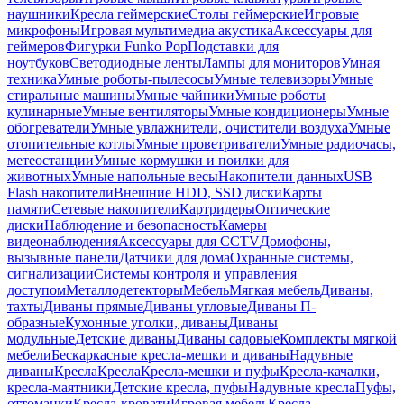
наушники
Кресла геймерские
Столы геймерские
Игровые
микрофоны
Игровая мультимедиа акустика
Аксессуары для
геймеров
Фигурки Funko Pop
Подставки для
ноутбуков
Светодиодные ленты
Лампы для мониторов
Умная
техника
Умные роботы-пылесосы
Умные телевизоры
Умные
стиральные машины
Умные чайники
Умные роботы
кулинарные
Умные вентиляторы
Умные кондиционеры
Умные
обогреватели
Умные увлажнители, очистители воздуха
Умные
отопительные котлы
Умные проветриватели
Умные радиочасы,
метеостанции
Умные кормушки и поилки для
животных
Умные напольные весы
Накопители данных
USB
Flash накопители
Внешние HDD, SSD диски
Карты
памяти
Сетевые накопители
Картридеры
Оптические
диски
Наблюдение и безопасность
Камеры
видеонаблюдения
Аксессуары для CCTV
Домофоны,
вызывные панели
Датчики для дома
Охранные системы,
сигнализации
Системы контроля и управления
доступом
Металлодетекторы
Мебель
Мягкая мебель
Диваны,
тахты
Диваны прямые
Диваны угловые
Диваны П-
образные
Кухонные уголки, диваны
Диваны
модульные
Детские диваны
Диваны садовые
Комплекты мягкой
мебели
Бескаркасные кресла-мешки и диваны
Надувные
диваны
Кресла
Кресла
Кресла-мешки и пуфы
Кресла-качалки,
кресла-маятники
Детские кресла, пуфы
Надувные кресла
Пуфы,
оттоманки
Кресла-кровати
Игровая мебель
Кресла