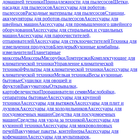
домашней техники
Принадлежности для пылесосов
Щетки,
насадки для пылесосов
Аксессуары для роботов-
пылесосов
Расходные материалы для пылесосов
Станции,
аккумуляторы для роботов-пылесосов
Аксессуары для
швейных машин
Аксессуары для промышленного швейного
оборудования
Аксессуары для стиральных и сушильных
машин
Аксессуары для пароочистителей,
отпаривателей
Аксессуары для стеклоочистителей
Техника для
измельчения продуктов
Блендеры
Кухонные комбайны,
измельчители
Планетарные
миксеры
Миксеры
Мясорубки
Ломтерезки
Комплектующие для
климатической техники
Управление климатической
техникой
Фильтры для климатической техники
Аксессуары для
климатической техники
Мелкая техника
Весы кухонные,
бытовые
Сушилки для овощей и
фруктов
Вакууматоры
Открывалки,
картофелечистки
Проращиватели семян
Маслобойки,
сепараторы бытовые
Аксессуары для крупной
техники
Аксессуары для вытяжек
Аксессуары для плит и
духовок
Аксессуары для холодильников
Аксессуары для
посудомоечных машин
Средства для посудомоечных
машин
Средства для ухода за техникой
Аксессуары для
кухонной техники
Аксессуары для микроволновых
печей
Вакуумные пакеты, контейнеры
Аксессуары для
кофемашин
Аксессуары для мультиварок,