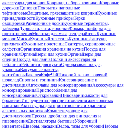
аксессуары для ковров
Коврики, наборы ковриков
Ковровые
дорожки
Циновки
Покрытия напольные
тафтинговые
Защитные, грязезащитные коврики
Кухонные
принадлежности
Кухонные приборы
Терки,
овощерезки
Разделочные доски
Кухонные термометры,
таймеры
Дуршлаги, сита, воронки
Формы, приборы для
приготовления
Молотки для мяса, тендерайзеры
Кухонные
мелочи
Миски
Кухонный текстиль
Кухонные фартуки,
прихватки
Кухонные полотенца
Скатерти, сервировочные
салфетки
Организация хранения на кухне
Посуда для
хранения
Органайзеры для кухни
Органайзеры для
специй
Посуда для ланча
Полки и аксессуары на
рейлинги
Рейлинги для кухни
Одноразовая посуда,
упаковка
Вакуумные пакеты,
контейнеры
Бакалея
Кофе
Чай
Цикорий, какао, горячий
шоколад
Сиропы и топпинги
Консервирование и
дистилляция
Автоклавы для консервирования
Аксессуары для
консервирования
Приспособления для
консервирования
Открывалки
Пивоварни
Емкости для
брожения
Ингредиенты для приготовления алкогольных
напитков
Аксессуары для приготовления и хранения
алкогольных напитков
Комплектующие для
дистилляторов
Прессы, дробилки для виноделия и
пивоварения
Дистилляторы бытовые
Уборочный
инвентарь
Швабры, насадки
Ведра, тазы для уборки
Наборы