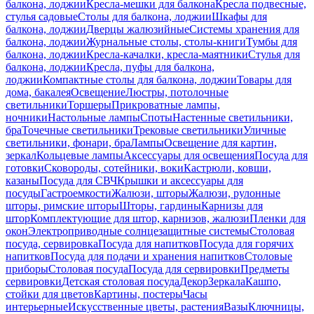
балкона, лоджии
Кресла-мешки для балкона
Кресла подвесные,
стулья садовые
Столы для балкона, лоджии
Шкафы для
балкона, лоджии
Дверцы жалюзийные
Системы хранения для
балкона, лоджии
Журнальные столы, столы-книги
Тумбы для
балкона, лоджии
Кресла-качалки, кресла-маятники
Стулья для
балкона, лоджии
Кресла, пуфы для балкона,
лоджии
Компактные столы для балкона, лоджии
Товары для
дома, бакалея
Освещение
Люстры, потолочные
светильники
Торшеры
Прикроватные лампы,
ночники
Настольные лампы
Споты
Настенные светильники,
бра
Точечные светильники
Трековые светильники
Уличные
светильники, фонари, бра
Лампы
Освещение для картин,
зеркал
Кольцевые лампы
Аксессуары для освещения
Посуда для
готовки
Сковороды, сотейники, воки
Кастрюли, ковши,
казаны
Посуда для СВЧ
Крышки и аксессуары для
посуды
Гастроемкости
Жалюзи, шторы
Жалюзи, рулонные
шторы, римские шторы
Шторы, гардины
Карнизы для
штор
Комплектующие для штор, карнизов, жалюзи
Пленки для
окон
Электроприводные солнцезащитные системы
Столовая
посуда, сервировка
Посуда для напитков
Посуда для горячих
напитков
Посуда для подачи и хранения напитков
Столовые
приборы
Столовая посуда
Посуда для сервировки
Предметы
сервировки
Детская столовая посуда
Декор
Зеркала
Кашпо,
стойки для цветов
Картины, постеры
Часы
интерьерные
Искусственные цветы, растения
Вазы
Ключницы,