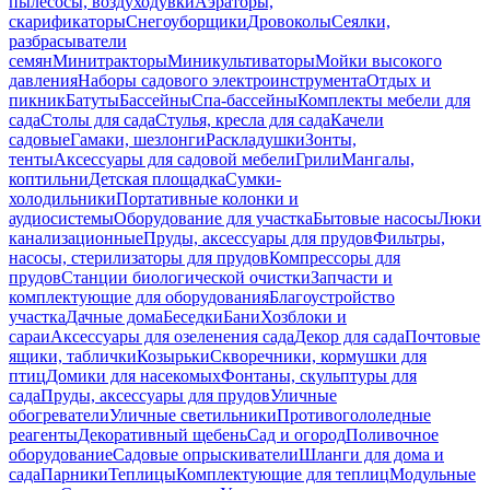
пылесосы, воздуходувки
Аэраторы,
скарификаторы
Снегоуборщики
Дровоколы
Сеялки,
разбрасыватели
семян
Минитракторы
Миникультиваторы
Мойки высокого
давления
Наборы садового электроинструмента
Отдых и
пикник
Батуты
Бассейны
Спа-бассейны
Комплекты мебели для
сада
Столы для сада
Стулья, кресла для сада
Качели
садовые
Гамаки, шезлонги
Раскладушки
Зонты,
тенты
Аксессуары для садовой мебели
Грили
Мангалы,
коптильни
Детская площадка
Сумки-
холодильники
Портативные колонки и
аудиосистемы
Оборудование для участка
Бытовые насосы
Люки
канализационные
Пруды, аксессуары для прудов
Фильтры,
насосы, стерилизаторы для прудов
Компрессоры для
прудов
Станции биологической очистки
Запчасти и
комплектующие для оборудования
Благоустройство
участка
Дачные дома
Беседки
Бани
Хозблоки и
сараи
Аксессуары для озеленения сада
Декор для сада
Почтовые
ящики, таблички
Козырьки
Скворечники, кормушки для
птиц
Домики для насекомых
Фонтаны, скульптуры для
сада
Пруды, аксессуары для прудов
Уличные
обогреватели
Уличные светильники
Противогололедные
реагенты
Декоративный щебень
Сад и огород
Поливочное
оборудование
Садовые опрыскиватели
Шланги для дома и
сада
Парники
Теплицы
Комплектующие для теплиц
Модульные