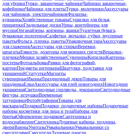
для уборки
Турки, заварочные чайники
Чайники заварочные,
кофейники
Чайники для плиты
Турки, молочники
Аксессуары
для чайников, электрочайников
Фильтры-
кувшины
Хозяйственные товары
Сушилки для белья,
прищепки
Гладильные доски
Урны, контейнеры для
мусора
Органайзеры, корзины, ящики
Туалетная бумага,
бумажные полотенца
Салфетки, мочалки, губки, мусорные
пакеты
Фольга, пленка, пакеты
Упаковочная тара
Аксессуары
для глажения
Аксессуары для стирки
Веревки,
шпагаты
Емкости, дозаторы для моющих средств
Вешалки-
плечики
Мешки хозяйственные
Сувениры
Копилки
Картины,
постеры
Фотоальбомы
Рамки для фотографий,
картин
Предметы интерьера
Шкатулки, подставки для
украшений
Статуэтки
Магниты
сувенирные
Иконы
Праздничный декор
Товары для
праздника
Елки
Аксессуары для елей новогодних
Новогодние
украшения
Светодиодные гирлянды, декорации
Светодиодные
фигуры, игрушки
Временные
татуировки
Фотобутафория
Товары для
маскарада
Подарки
Подарки, подарочные наборы
Подарочные
наборы косметики для лица и тела
Наборы для
бритья
Оформление подарков
Сантехника и
водоснабжение
Сантехника
Душевые кабины, поддоны,
двери
Ванны
Унитазы
Умывальники
Умывальники со
смесителями
Смесители
Душевые панели,