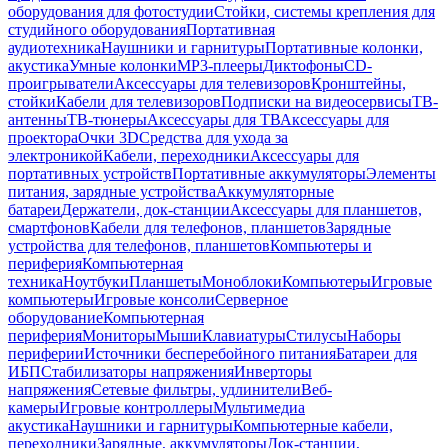
оборудования для фотостудии
Стойки, системы крепления для
студийного оборудования
Портативная
аудиотехника
Наушники и гарнитуры
Портативные колонки,
акустика
Умные колонки
MP3-плееры
Диктофоны
CD-
проигрыватели
Аксессуары для телевизоров
Кронштейны,
стойки
Кабели для телевизоров
Подписки на видеосервисы
ТВ-
антенны
ТВ-тюнеры
Аксессуары для ТВ
Аксессуары для
проектора
Очки 3D
Средства для ухода за
электроникой
Кабели, переходники
Аксессуары для
портативных устройств
Портативные аккумуляторы
Элементы
питания, зарядные устройства
Аккумуляторные
батареи
Держатели, док-станции
Аксессуары для планшетов,
смартфонов
Кабели для телефонов, планшетов
Зарядные
устройства для телефонов, планшетов
Компьютеры и
периферия
Компьютерная
техника
Ноутбуки
Планшеты
Моноблоки
Компьютеры
Игровые
компьютеры
Игровые консоли
Серверное
оборудование
Компьютерная
периферия
Мониторы
Мыши
Клавиатуры
Стилусы
Наборы
периферии
Источники бесперебойного питания
Батареи для
ИБП
Стабилизаторы напряжения
Инверторы
напряжения
Сетевые фильтры, удлинители
Веб-
камеры
Игровые контроллеры
Мультимедиа
акустика
Наушники и гарнитуры
Компьютерные кабели,
переходники
Зарядные, аккумуляторы
Док-станции,