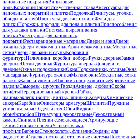
напольные покрытия
Виниловые
полы
Ковролин
Паркет
Искусственная трава
Аксессуары для
напольных покрытий и плитки
Подложка
Плинтусы, уголки,
обводы для труб
Плинтусы для сантехники
Фуги для
плитки
Порожки, профили для пола и плитки
Приспособления
для укладки плитки
Системы выравнивания
плитки
Аксессуары для напольных
покрытий
Реставрационные материалы
Двери и арки
Двери
входные
Двери межкомнатные
Арки межкомнатные
Москитные
сетки
Двери для бани и сауны
Коробки и
фурнитура
Наличники, коробки, доборы
Ручки дверные
Замки
дверные
Петли дверные
Фурнитура дверная
Доводчики
дверные
Окна и подоконники
Окна
Подоконники, отливы
Окна
мансардные
Фурнитура оконная
Мягкие окна
Москитные сетки
на окна
Жалюзи уличные
Пленки солнцезащитные
Крепежные
изделия
Саморезы, шурупы
Гвозди
Анкеры, дюбели
Скобы,
штифты
Перфорированный крепеж
Гайки,
шайбы
Заклепки
Болты, винты, шпильки
Хомуты
Химические
анкеры
Карабины
Фиксаторы арматуры
Шплинты
Пружины
универсальные
Отделка стен
Обои
Жидкие
обои
Фотообои
Штукатурки декоративные
Декоративный
камень
Скинали
Пленки самоклеящиеся
Армирующие
сетки
Стеновые панели
Уголки, маяки,
профили
Вагонка
Стеклохолсты, флизелин
Экраны для
радиаторов
Отделка потолка
Потолочные системы
Потолочные