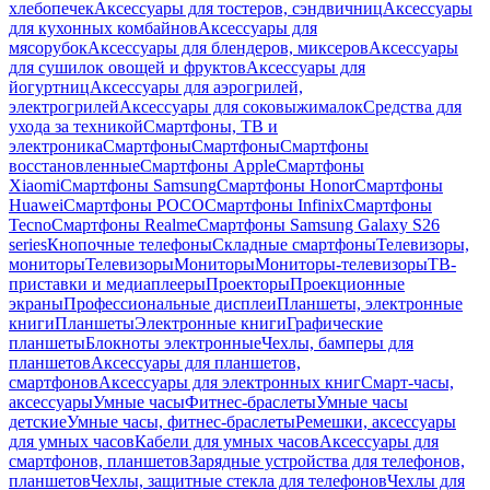
хлебопечек
Аксессуары для тостеров, сэндвичниц
Аксессуары
для кухонных комбайнов
Аксессуары для
мясорубок
Аксессуары для блендеров, миксеров
Аксессуары
для сушилок овощей и фруктов
Аксессуары для
йогуртниц
Аксессуары для аэрогрилей,
электрогрилей
Аксессуары для соковыжималок
Средства для
ухода за техникой
Смартфоны, ТВ и
электроника
Смартфоны
Смартфоны
Смартфоны
восстановленные
Смартфоны Apple
Смартфоны
Xiaomi
Смартфоны Samsung
Смартфоны Honor
Смартфоны
Huawei
Смартфоны POCO
Смартфоны Infinix
Смартфоны
Tecno
Смартфоны Realme
Смартфоны Samsung Galaxy S26
series
Кнопочные телефоны
Складные смартфоны
Телевизоры,
мониторы
Телевизоры
Мониторы
Мониторы-телевизоры
ТВ-
приставки и медиаплееры
Проекторы
Проекционные
экраны
Профессиональные дисплеи
Планшеты, электронные
книги
Планшеты
Электронные книги
Графические
планшеты
Блокноты электронные
Чехлы, бамперы для
планшетов
Аксессуары для планшетов,
смартфонов
Аксессуары для электронных книг
Смарт-часы,
аксессуары
Умные часы
Фитнес-браслеты
Умные часы
детские
Умные часы, фитнес-браслеты
Ремешки, аксессуары
для умных часов
Кабели для умных часов
Аксессуары для
смартфонов, планшетов
Зарядные устройства для телефонов,
планшетов
Чехлы, защитные стекла для телефонов
Чехлы для