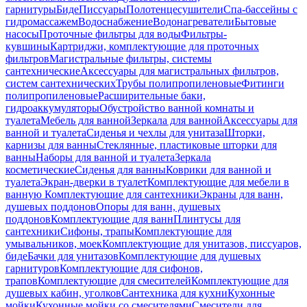
гарнитуры
Биде
Писсуары
Полотенцесушители
Спа-бассейны с
гидромассажем
Водоснабжение
Водонагреватели
Бытовые
насосы
Проточные фильтры для воды
Фильтры-
кувшины
Картриджи, комплектующие для проточных
фильтров
Магистральные фильтры, системы
сантехнические
Аксессуары для магистральных фильтров,
систем сантехнических
Трубы полипропиленовые
Фитинги
полипропиленовые
Расширительные баки,
гидроаккумуляторы
Обустройство ванной комнаты и
туалета
Мебель для ванной
Зеркала для ванной
Аксессуары для
ванной и туалета
Сиденья и чехлы для унитаза
Шторки,
карнизы для ванны
Стеклянные, пластиковые шторки для
ванны
Наборы для ванной и туалета
Зеркала
косметические
Сиденья для ванны
Коврики для ванной и
туалета
Экран-дверки в туалет
Комплектующие для мебели в
ванную
Комплектующие для сантехники
Экраны для ванн,
душевых поддонов
Опоры для ванн, душевых
поддонов
Комплектующие для ванн
Плинтусы для
сантехники
Сифоны, трапы
Комплектующие для
умывальников, моек
Комплектующие для унитазов, писсуаров,
биде
Бачки для унитазов
Комплектующие для душевых
гарнитуров
Комплектующие для сифонов,
трапов
Комплектующие для смесителей
Комплектующие для
душевых кабин, уголков
Сантехника для кухни
Кухонные
мойки
Кухонные мойки со смесителями
Смесители для