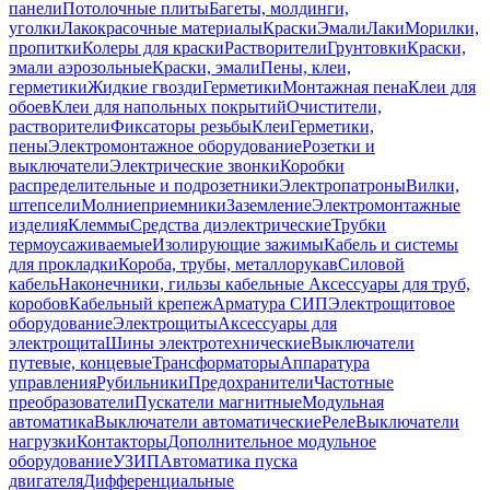
панели
Потолочные плиты
Багеты, молдинги,
уголки
Лакокрасочные материалы
Краски
Эмали
Лаки
Морилки,
пропитки
Колеры для краски
Растворители
Грунтовки
Краски,
эмали аэрозольные
Краски, эмали
Пены, клеи,
герметики
Жидкие гвозди
Герметики
Монтажная пена
Клеи для
обоев
Клеи для напольных покрытий
Очистители,
растворители
Фиксаторы резьбы
Клеи
Герметики,
пены
Электромонтажное оборудование
Розетки и
выключатели
Электрические звонки
Коробки
распределительные и подрозетники
Электропатроны
Вилки,
штепсели
Молниеприемники
Заземление
Электромонтажные
изделия
Клеммы
Средства диэлектрические
Трубки
термоусаживаемые
Изолирующие зажимы
Кабель и системы
для прокладки
Короба, трубы, металлорукав
Силовой
кабель
Наконечники, гильзы кабельные
Аксессуары для труб,
коробов
Кабельный крепеж
Арматура СИП
Электрощитовое
оборудование
Электрощиты
Аксессуары для
электрощита
Шины электротехнические
Выключатели
путевые, концевые
Трансформаторы
Аппаратура
управления
Рубильники
Предохранители
Частотные
преобразователи
Пускатели магнитные
Модульная
автоматика
Выключатели автоматические
Реле
Выключатели
нагрузки
Контакторы
Дополнительное модульное
оборудование
УЗИП
Автоматика пуска
двигателя
Дифференциальные