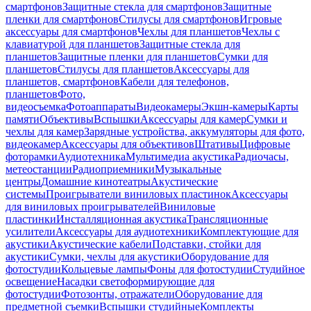
смартфонов
Защитные стекла для смартфонов
Защитные
пленки для смартфонов
Стилусы для смартфонов
Игровые
аксессуары для смартфонов
Чехлы для планшетов
Чехлы с
клавиатурой для планшетов
Защитные стекла для
планшетов
Защитные пленки для планшетов
Сумки для
планшетов
Стилусы для планшетов
Аксессуары для
планшетов, смартфонов
Кабели для телефонов,
планшетов
Фото,
видеосъемка
Фотоаппараты
Видеокамеры
Экшн-камеры
Карты
памяти
Объективы
Вспышки
Аксессуары для камер
Сумки и
чехлы для камер
Зарядные устройства, аккумуляторы для фото,
видеокамер
Аксессуары для объективов
Штативы
Цифровые
фоторамки
Аудиотехника
Мультимедиа акустика
Радиочасы,
метеостанции
Радиоприемники
Музыкальные
центры
Домашние кинотеатры
Акустические
системы
Проигрыватели виниловых пластинок
Аксессуары
для виниловых проигрывателей
Виниловые
пластинки
Инсталляционная акустика
Трансляционные
усилители
Аксессуары для аудиотехники
Комплектующие для
акустики
Акустические кабели
Подставки, стойки для
акустики
Сумки, чехлы для акустики
Оборудование для
фотостудии
Кольцевые лампы
Фоны для фотостудии
Студийное
освещение
Насадки светоформирующие для
фотостудии
Фотозонты, отражатели
Оборудование для
предметной съемки
Вспышки студийные
Комплекты