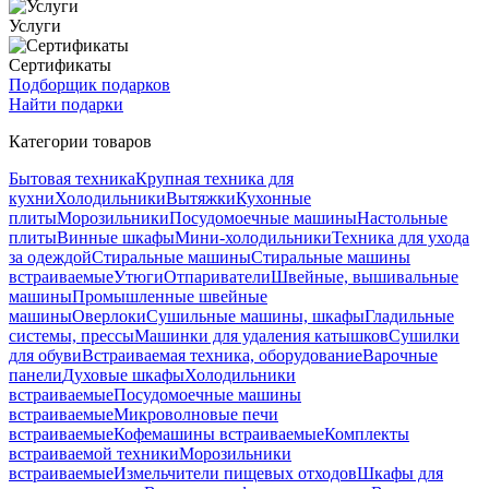
Услуги
Сертификаты
Подборщик подарков
Найти подарки
Категории товаров
Бытовая техника
Крупная техника для
кухни
Холодильники
Вытяжки
Кухонные
плиты
Морозильники
Посудомоечные машины
Настольные
плиты
Винные шкафы
Мини-холодильники
Техника для ухода
за одеждой
Стиральные машины
Стиральные машины
встраиваемые
Утюги
Отпариватели
Швейные, вышивальные
машины
Промышленные швейные
машины
Оверлоки
Сушильные машины, шкафы
Гладильные
системы, прессы
Машинки для удаления катышков
Сушилки
для обуви
Встраиваемая техника, оборудование
Варочные
панели
Духовые шкафы
Холодильники
встраиваемые
Посудомоечные машины
встраиваемые
Микроволновые печи
встраиваемые
Кофемашины встраиваемые
Комплекты
встраиваемой техники
Морозильники
встраиваемые
Измельчители пищевых отходов
Шкафы для