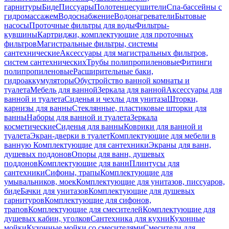
гарнитуры
Биде
Писсуары
Полотенцесушители
Спа-бассейны с
гидромассажем
Водоснабжение
Водонагреватели
Бытовые
насосы
Проточные фильтры для воды
Фильтры-
кувшины
Картриджи, комплектующие для проточных
фильтров
Магистральные фильтры, системы
сантехнические
Аксессуары для магистральных фильтров,
систем сантехнических
Трубы полипропиленовые
Фитинги
полипропиленовые
Расширительные баки,
гидроаккумуляторы
Обустройство ванной комнаты и
туалета
Мебель для ванной
Зеркала для ванной
Аксессуары для
ванной и туалета
Сиденья и чехлы для унитаза
Шторки,
карнизы для ванны
Стеклянные, пластиковые шторки для
ванны
Наборы для ванной и туалета
Зеркала
косметические
Сиденья для ванны
Коврики для ванной и
туалета
Экран-дверки в туалет
Комплектующие для мебели в
ванную
Комплектующие для сантехники
Экраны для ванн,
душевых поддонов
Опоры для ванн, душевых
поддонов
Комплектующие для ванн
Плинтусы для
сантехники
Сифоны, трапы
Комплектующие для
умывальников, моек
Комплектующие для унитазов, писсуаров,
биде
Бачки для унитазов
Комплектующие для душевых
гарнитуров
Комплектующие для сифонов,
трапов
Комплектующие для смесителей
Комплектующие для
душевых кабин, уголков
Сантехника для кухни
Кухонные
мойки
Кухонные мойки со смесителями
Смесители для