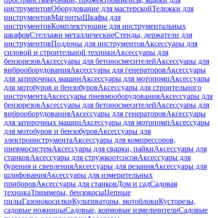
инструментов
Оборудование для мастерской
Тележки для
инструментов
Магниты
Шкафы для
инструментов
Комплектующие для инструментальных
шкафов
Стеллажи металлические
Стенды, держатели для
инструментов
Поддоны для инструментов
Аксессуары для
силовой и строительной техники
Аксессуары для
бензорезов
Аксессуары для бетоносмесителей
Аксессуары для
виброоборудования
Аксессуары для генераторов
Аксессуары
для затирочных машин
Аксессуары для мотопомп
Аксессуары
для мотобуров и бензобуров
Аксессуары для строительного
инструмента
Аксессуары пневмооборудования
Аксессуары для
бензорезов
Аксессуары для бетоносмесителей
Аксессуары для
виброоборудования
Аксессуары для генераторов
Аксессуары
для затирочных машин
Аксессуары для мотопомп
Аксессуары
для мотобуров и бензобуров
Аксессуары для
электроинструмента
Аксессуары для компрессоров,
пневмосистем
Аксессуары для сварки, пайки
Аксессуары для
станков
Аксессуары для стружкоотсосов
Аксессуары для
бурения и сверления
Аксессуары для резания
Аксессуары для
шлифования
Аксессуары для измерительных
приборов
Аксессуары для станков
Дом и сад
Садовая
техника
Триммеры, бензокосы
Цепные
пилы
Газонокосилки
Культиваторы, мотоблоки
Кусторезы,
садовые ножницы
Садовые, кормовые измельчители
Садовые