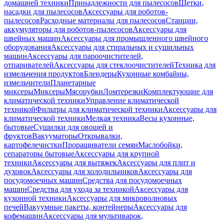
домашней техники
Принадлежности для пылесосов
Щетки,
насадки для пылесосов
Аксессуары для роботов-
пылесосов
Расходные материалы для пылесосов
Станции,
аккумуляторы для роботов-пылесосов
Аксессуары для
швейных машин
Аксессуары для промышленного швейного
оборудования
Аксессуары для стиральных и сушильных
машин
Аксессуары для пароочистителей,
отпаривателей
Аксессуары для стеклоочистителей
Техника для
измельчения продуктов
Блендеры
Кухонные комбайны,
измельчители
Планетарные
миксеры
Миксеры
Мясорубки
Ломтерезки
Комплектующие для
климатической техники
Управление климатической
техникой
Фильтры для климатической техники
Аксессуары для
климатической техники
Мелкая техника
Весы кухонные,
бытовые
Сушилки для овощей и
фруктов
Вакууматоры
Открывалки,
картофелечистки
Проращиватели семян
Маслобойки,
сепараторы бытовые
Аксессуары для крупной
техники
Аксессуары для вытяжек
Аксессуары для плит и
духовок
Аксессуары для холодильников
Аксессуары для
посудомоечных машин
Средства для посудомоечных
машин
Средства для ухода за техникой
Аксессуары для
кухонной техники
Аксессуары для микроволновых
печей
Вакуумные пакеты, контейнеры
Аксессуары для
кофемашин
Аксессуары для мультиварок,