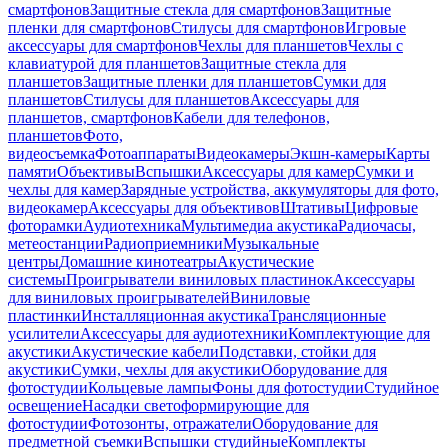
смартфонов
Защитные стекла для смартфонов
Защитные
пленки для смартфонов
Стилусы для смартфонов
Игровые
аксессуары для смартфонов
Чехлы для планшетов
Чехлы с
клавиатурой для планшетов
Защитные стекла для
планшетов
Защитные пленки для планшетов
Сумки для
планшетов
Стилусы для планшетов
Аксессуары для
планшетов, смартфонов
Кабели для телефонов,
планшетов
Фото,
видеосъемка
Фотоаппараты
Видеокамеры
Экшн-камеры
Карты
памяти
Объективы
Вспышки
Аксессуары для камер
Сумки и
чехлы для камер
Зарядные устройства, аккумуляторы для фото,
видеокамер
Аксессуары для объективов
Штативы
Цифровые
фоторамки
Аудиотехника
Мультимедиа акустика
Радиочасы,
метеостанции
Радиоприемники
Музыкальные
центры
Домашние кинотеатры
Акустические
системы
Проигрыватели виниловых пластинок
Аксессуары
для виниловых проигрывателей
Виниловые
пластинки
Инсталляционная акустика
Трансляционные
усилители
Аксессуары для аудиотехники
Комплектующие для
акустики
Акустические кабели
Подставки, стойки для
акустики
Сумки, чехлы для акустики
Оборудование для
фотостудии
Кольцевые лампы
Фоны для фотостудии
Студийное
освещение
Насадки светоформирующие для
фотостудии
Фотозонты, отражатели
Оборудование для
предметной съемки
Вспышки студийные
Комплекты