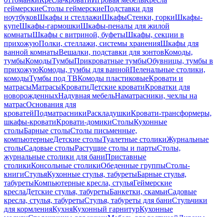
геймерские
Столы геймерские
Подставки для
ноутбуков
Шкафы и стеллажи
Шкафы
Стенки, горки
Шкафы-
купе
Шкафы-гармошки
Шкафы-пеналы для жилой
комнаты
Шкафы с витриной, буфеты
Шкафы, секции в
прихожую
Полки, стеллажи, системы хранения
Шкафы для
ванной комнаты
Вешалки, подставки для зонтов
Комоды,
тумбы
Комоды
Тумбы
Прикроватные тумбы
Обувницы, тумбы в
прихожую
Комоды, тумбы для ванной
Пеленальные столики,
комоды
Тумбы под ТВ
Комоды пластиковые
Кровати и
матрасы
Матрасы
Кровати
Детские кровати
Кроватки для
новорожденных
Надувная мебель
Наматрасники, чехлы на
матрас
Основания для
кроватей
Подматрасники
Раскладушки
Кровати-трансформеры,
шкафы-кровати
Кровати-домики
Столы
Кухонные
столы
Барные столы
Столы письменные,
компьютерные
Детские столы
Туалетные столики
Журнальные
столы
Садовые столы
Растущие столы и парты
Столы,
журнальные столики для бани
Приставные
столики
Консольные столики
Обеденные группы
Столы-
книги
Стулья
Кухонные стулья, табуреты
Барные стулья,
табуреты
Компьютерные кресла, стулья
Геймерские
кресла
Детские стулья, табуреты
Банкетки, скамьи
Садовые
кресла, стулья, табуреты
Стулья, табуреты для бани
Стульчики
для кормления
Кухня
Кухонный гарнитур
Кухонные