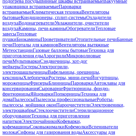
подогрева посуды
Винные шкафы встраиваемые
Вакуумные
упаковщики встраиваемые
Пароварки
встраиваемые
Климатическая техника
Вентиляторы
бытовые
Кондиционеры, сплит-системы
Охладители
воздуха
Водонагреватели
Увлажнители, очистители
воздуха
Камины, печи-камины
Обогреватели
Тепловые
завесы
Тепловые
пушки
Биокамины
Проветриватели
Отопительные печи
Банные
печи
Порталы для каминов
Вентиляторы вытяжные
Метеостанции
Газовые баллоны бытовые
Техника для
приготовления еды
Аэрогрили
Микроволновые
печи
Мультиварки
Сэндвичницы, хот-дог
мейкеры
Тостеры
Электрогрили,
электрошашлычницы
Вафельницы, орешницы,
кексницы
Хлебопечки
Ростеры, мини-печи
Йогуртницы,
мороженицы
Фризеры
Блинницы
Пароварки
Автоклавы для
консервирования
Сыроварни
Фритюрницы, фондю-
фритюрницы
Яйцеварки
Попкорницы
Техника для
дома
Пылесосы
Пылесосы профессиональные
Роботы-
пылесосы, мойщики окон
Пароочистители
Электровеники,
электрошвабры
Стеклоочистители
Стерилизационное
оборудование
Техника для приготовления
напитков
Электрочайники
Кофеварки,
кофемашины
Соковыжималки
Кофемолки
Вспениватели
молока
Сифоны для газирования воды
Аксессуары для