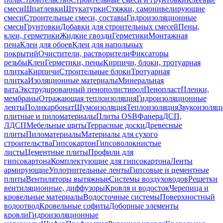
смеси
Шпатлевки
Штукатурки
Стяжки, самонивелирующие
смеси
Строительные смеси, составы
Гидроизоляционные
смеси
Грунтовки
Добавки для строительных смесей
Пены,
клеи, герметики
Жидкие гвозди
Герметики
Монтажная
пена
Клеи для обоев
Клеи для напольных
покрытий
Очистители, растворители
Фиксаторы
резьбы
Клеи
Герметики, пены
Кирпичи, блоки, тротуарная
плитка
Кирпичи
Строительные блоки
Тротуарная
плитка
Изоляционные материалы
Минеральная
вата
Экструдированный пенополистирол
Пенопласт
Пленки,
мембраны
Отражающая теплоизоляция
Гидроизоляционные
ленты
Поликарбонат
Шумоизоляция
Теплоизоляция
Звукоизоляц
плитные и пиломатериалы
Плиты OSB
Фанера
ДСП,
ЛДСП
Мебельные щиты
Террасные доски
Древесные
плиты
Пиломатериалы
Материалы для сухого
строительства
Гипсокартон
Гипсоволокнистые
листы
Цементные плиты
Профили для
гипсокартона
Комплектующие для гипсокартона
Ленты
армирующие
Уплотнительные ленты
Гипсовые и цементные
плиты
Вентиляторы вытяжные
Системы воздуховодов
Решетки
вентиляционные, диффузоры
Кровля и водосток
Черепица и
кровельные материалы
Водосточные системы
Поверхностный
водоотвод
Кровельные софиты
Доборные элементы
кровли
Гидроизоляционные