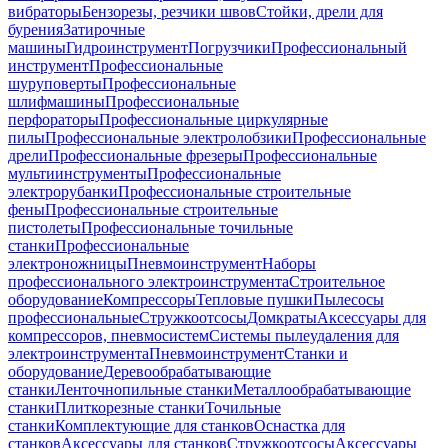
вибраторы
Бензорезы, резчики швов
Стойки, дрели для
бурения
Затирочные
машины
Гидроинструмент
Погрузчики
Профессиональный
инструмент
Профессиональные
шуруповерты
Профессиональные
шлифмашины
Профессиональные
перфораторы
Профессиональные циркулярные
пилы
Профессиональные электролобзики
Профессиональные
дрели
Профессиональные фрезеры
Профессиональные
мультиинструменты
Профессиональные
электрорубанки
Профессиональные строительные
фены
Профессиональные строительные
пистолеты
Профессиональные точильные
станки
Профессиональные
электроножницы
Пневмоинструмент
Наборы
профессионального электроинструмента
Строительное
оборудование
Компрессоры
Тепловые пушки
Пылесосы
профессиональные
Стружкоотсосы
Домкраты
Аксессуары для
компрессоров, пневмосистем
Системы пылеудаления для
электроинструмента
Пневмоинструмент
Станки и
оборудование
Деревообрабатывающие
станки
Ленточнопильные станки
Металлообрабатывающие
станки
Плиткорезные станки
Точильные
станки
Комплектующие для станков
Оснастка для
станков
Аксессуары для станков
Стружкоотсосы
Аксессуары