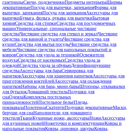
газетницы
Свечи, подсвечники
Предметы интерьера
Ширмы
декоративные
Посуда для выпечки, запекания
Формы для
выпечки, запекания
Посуда для запекания
Аксессуары для
выпечки
Бумага, фольга, рукава для выпечки
Бытовая
химия
Средства для стирки
Средства для посудомоечных
машин
Универсальные, специальные чистящие
средства
Чистящие средства для стекол и зеркал
Чистящие
средства для ванной и туалета
Чистящие средства для
кухни
Средства для мытья посуды
Чистящие средства для
мебели
Чистящие средства для напольных покрытий и
ковров
Средства для ухода за техникой
Освежители
воздуха
Средства от насекомых
Средства ухода за
одеждой
Средства ухода за обувью
Дезинфицирующие
средства
Аксессуары для бара
Сервировка для
напитков
Аксессуары для хранения напитков
Аксессуары для
приготовления коктейлей
Аксессуары для охлаждения
напитков
Наборы для бара, мини-бары
Штопоры, открывалки
для бутылок
Домашний текстиль
Подушки для
сна
Одеяла
Комплекты постельных
принадлежностей
Постельное белье
Пледы,
покрывала
Полотенца
Скатерти
Подушки декоративные
Маски,
беруши для сна
Наполнители для домашнего
текстиля
Ткани
Кухонные ножи, аксессуары
Ножи
Аксессуары
для кухонных ножей
Ножеточки и комплектующие
Ковры и
напольные покрытия
Ковры, циновки, шкуры
Ковры,