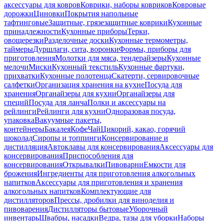
аксессуары для ковров
Коврики, наборы ковриков
Ковровые
дорожки
Циновки
Покрытия напольные
тафтинговые
Защитные, грязезащитные коврики
Кухонные
принадлежности
Кухонные приборы
Терки,
овощерезки
Разделочные доски
Кухонные термометры,
таймеры
Дуршлаги, сита, воронки
Формы, приборы для
приготовления
Молотки для мяса, тендерайзеры
Кухонные
мелочи
Миски
Кухонный текстиль
Кухонные фартуки,
прихватки
Кухонные полотенца
Скатерти, сервировочные
салфетки
Организация хранения на кухне
Посуда для
хранения
Органайзеры для кухни
Органайзеры для
специй
Посуда для ланча
Полки и аксессуары на
рейлинги
Рейлинги для кухни
Одноразовая посуда,
упаковка
Вакуумные пакеты,
контейнеры
Бакалея
Кофе
Чай
Цикорий, какао, горячий
шоколад
Сиропы и топпинги
Консервирование и
дистилляция
Автоклавы для консервирования
Аксессуары для
консервирования
Приспособления для
консервирования
Открывалки
Пивоварни
Емкости для
брожения
Ингредиенты для приготовления алкогольных
напитков
Аксессуары для приготовления и хранения
алкогольных напитков
Комплектующие для
дистилляторов
Прессы, дробилки для виноделия и
пивоварения
Дистилляторы бытовые
Уборочный
инвентарь
Швабры, насадки
Ведра, тазы для уборки
Наборы