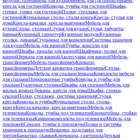
модули
Столешницы для кухни
Мебель для гостиной
Диваны,
кресла для гостиной
Комоды, тумбы для гостиной
Шкафы,
стенки, горки для гостиной
Полки, стеллажи для
гостиной
Журнальные столы, столы-книги
Кресла, стулья для
дома
Кресла-качалки, кресла-маятники
Мебель для
кухни
Столы, столики
Стулья для кухни
Стулья, табуреты
барные
Кухонный гарнитур
Кухонные модули
Кухонные
уголки, диваны
Стульчики для кормления
Системы хранения
для кухни
Мебель для ванной
Тумбы, консоли для
ванной
Шкафы, пеналы для ванной
Шкафчики, полки для
ванной
Зеркала для ванной
Аксессуары для ванной
Мебель-
трансформер
Мебель-трансформер
Кровати-
трансформеры
Детские кроватки-трансформеры
Столы-
трансформеры
Мебель для спальни
Зеркала
Комплекты мебели
для спальни
Прикроватные тумбы
Комоды и тумбы для
спальни
Туалетные столики
Шкафы для спальни
Мебель для
жилых комнат
Диваны, кресла для дома
Шкафы, стенки,
секции
Полки, стеллажи, системы хранения
Стулья,
кресла
Комоды и тумбы
Журнальные столы, столы-
книги
Кресла-качалки, кресла-маятники
Мебель для
телевизора
Комоды, тумбы под телевизор
Кронштейны, стойки
для телевизора
Каминокомплекты под телевизор
Мебель для
прихожей
Секции, тумбы в прихожую
Полки и системы
хранения в прихожую
Вешалки, подставки для
зонтов
Банкетки, скамьи
Ключницы, газетницы
Детская