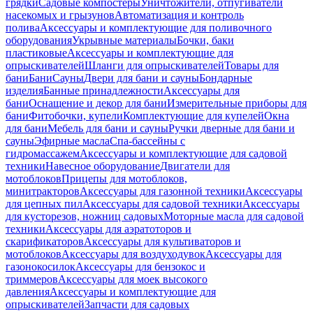
грядки
Садовые компостеры
Уничтожители, отпугиватели
насекомых и грызунов
Автоматизация и контроль
полива
Аксессуары и комплектующие для поливочного
оборудования
Укрывные материалы
Бочки, баки
пластиковые
Аксессуары и комплектующие для
опрыскивателей
Шланги для опрыскивателей
Товары для
бани
Бани
Сауны
Двери для бани и сауны
Бондарные
изделия
Банные принадлежности
Аксессуары для
бани
Оснащение и декор для бани
Измерительные приборы для
бани
Фитобочки, купели
Комплектующие для купелей
Окна
для бани
Мебель для бани и сауны
Ручки дверные для бани и
сауны
Эфирные масла
Спа-бассейны с
гидромассажем
Аксессуары и комплектующие для садовой
техники
Навесное оборудование
Двигатели для
мотоблоков
Прицепы для мотоблоков,
минитракторов
Аксессуары для газонной техники
Аксессуары
для цепных пил
Аксессуары для садовой техники
Аксессуары
для кусторезов, ножниц садовых
Моторные масла для садовой
техники
Аксессуары для аэратоторов и
скарификаторов
Аксессуары для культиваторов и
мотоблоков
Аксессуары для воздуходувок
Аксессуары для
газонокосилок
Аксессуары для бензокос и
триммеров
Аксессуары для моек высокого
давления
Аксессуары и комплектующие для
опрыскивателей
Запчасти для садовых