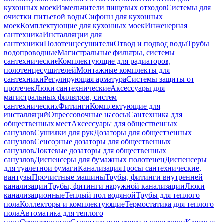
кухонных моек
Измельчители пищевых отходов
Системы для
очистки питьевой воды
Сифоны для кухонных
моек
Комплектующие для кухонных моек
Инженерная
сантехника
Инсталляции для
сантехники
Полотенцесушители
Отвод и подвод воды
Трубы
водопроводные
Магистральные фильтры, системы
сантехнические
Комплектующие для радиаторов,
полотенцесушителей
Монтажные комплекты для
сантехники
Регулирующая арматура
Системы защиты от
протечек
Люки сантехнические
Аксессуары для
магистральных фильтров, систем
сантехнических
Фитинги
Комплектующие для
инсталляций
Опрессовочные насосы
Сантехника для
общественных мест
Аксессуары для общественных
санузлов
Сушилки для рук
Дозаторы для общественных
санузлов
Сенсорные дозаторы для общественных
санузлов
Локтевые дозаторы для общественных
санузлов
Диспенсеры для бумажных полотенец
Диспенсеры
для туалетной бумаги
Канализация
Тросы сантехнические,
вантузы
Прочистные машины
Трубы, фитинги внутренней
канализации
Трубы, фитинги наружной канализации
Люки
канализационные
Теплый пол водяной
Трубы для теплого
пола
Коллекторы и комплектующие
Термостатика для теплого
пола
Автоматика для теплого
пола
Строительство
Строительные смеси и грунтовки
Клеевые