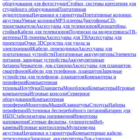
оборудования для фотостудии
Стойки, системы крепления для
студийного оборудования
Портативная
аудиотехника
Наушники и гарнитуры
Портативные колонки,
акустика
Умные колонки
MP3-плееры
Диктофоны
CD-
проигрыватели
Аксессуары для телевизоров
Кронштейны,
стойки
Кабели для телевизоров
Подписки на видеосервисы
ТВ-
антенны
ТВ-тюнеры
Аксессуары для ТВ
Аксессуары для
проектора
Очки 3D
Средства для ухода за
электроникой
Кабели, переходники
Аксессуары для
портативных устройств
Портативные аккумуляторы
Элементы
питания, зарядные устройства
Аккумуляторные
батареи
Держатели, док-станции
Аксессуары для планшетов,
смартфонов
Кабели для телефонов, планшетов
Зарядные
устройства для телефонов, планшетов
Компьютеры и
периферия
Компьютерная
техника
Ноутбуки
Планшеты
Моноблоки
Компьютеры
Игровые
компьютеры
Игровые консоли
Серверное
оборудование
Компьютерная
периферия
Мониторы
Мыши
Клавиатуры
Стилусы
Наборы
периферии
Источники бесперебойного питания
Батареи для
ИБП
Стабилизаторы напряжения
Инверторы
напряжения
Сетевые фильтры, удлинители
Веб-
камеры
Игровые контроллеры
Мультимедиа
акустика
Наушники и гарнитуры
Компьютерные кабели,
переходники
Зарядные, аккумуляторы
Док-станции,