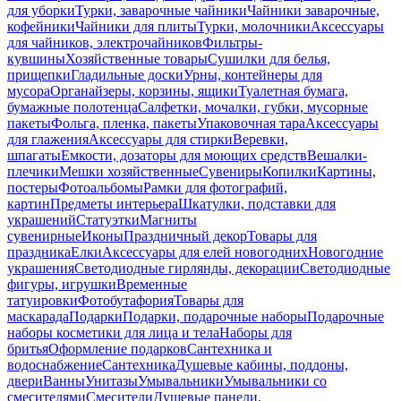
для уборки
Турки, заварочные чайники
Чайники заварочные,
кофейники
Чайники для плиты
Турки, молочники
Аксессуары
для чайников, электрочайников
Фильтры-
кувшины
Хозяйственные товары
Сушилки для белья,
прищепки
Гладильные доски
Урны, контейнеры для
мусора
Органайзеры, корзины, ящики
Туалетная бумага,
бумажные полотенца
Салфетки, мочалки, губки, мусорные
пакеты
Фольга, пленка, пакеты
Упаковочная тара
Аксессуары
для глажения
Аксессуары для стирки
Веревки,
шпагаты
Емкости, дозаторы для моющих средств
Вешалки-
плечики
Мешки хозяйственные
Сувениры
Копилки
Картины,
постеры
Фотоальбомы
Рамки для фотографий,
картин
Предметы интерьера
Шкатулки, подставки для
украшений
Статуэтки
Магниты
сувенирные
Иконы
Праздничный декор
Товары для
праздника
Елки
Аксессуары для елей новогодних
Новогодние
украшения
Светодиодные гирлянды, декорации
Светодиодные
фигуры, игрушки
Временные
татуировки
Фотобутафория
Товары для
маскарада
Подарки
Подарки, подарочные наборы
Подарочные
наборы косметики для лица и тела
Наборы для
бритья
Оформление подарков
Сантехника и
водоснабжение
Сантехника
Душевые кабины, поддоны,
двери
Ванны
Унитазы
Умывальники
Умывальники со
смесителями
Смесители
Душевые панели,