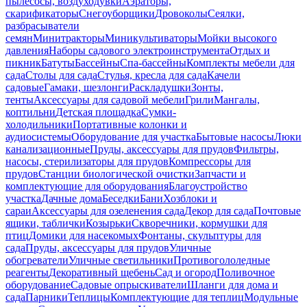
пылесосы, воздуходувки
Аэраторы,
скарификаторы
Снегоуборщики
Дровоколы
Сеялки,
разбрасыватели
семян
Минитракторы
Миникультиваторы
Мойки высокого
давления
Наборы садового электроинструмента
Отдых и
пикник
Батуты
Бассейны
Спа-бассейны
Комплекты мебели для
сада
Столы для сада
Стулья, кресла для сада
Качели
садовые
Гамаки, шезлонги
Раскладушки
Зонты,
тенты
Аксессуары для садовой мебели
Грили
Мангалы,
коптильни
Детская площадка
Сумки-
холодильники
Портативные колонки и
аудиосистемы
Оборудование для участка
Бытовые насосы
Люки
канализационные
Пруды, аксессуары для прудов
Фильтры,
насосы, стерилизаторы для прудов
Компрессоры для
прудов
Станции биологической очистки
Запчасти и
комплектующие для оборудования
Благоустройство
участка
Дачные дома
Беседки
Бани
Хозблоки и
сараи
Аксессуары для озеленения сада
Декор для сада
Почтовые
ящики, таблички
Козырьки
Скворечники, кормушки для
птиц
Домики для насекомых
Фонтаны, скульптуры для
сада
Пруды, аксессуары для прудов
Уличные
обогреватели
Уличные светильники
Противогололедные
реагенты
Декоративный щебень
Сад и огород
Поливочное
оборудование
Садовые опрыскиватели
Шланги для дома и
сада
Парники
Теплицы
Комплектующие для теплиц
Модульные