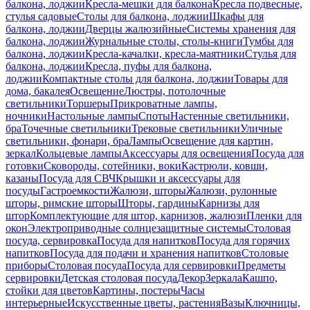
балкона, лоджии
Кресла-мешки для балкона
Кресла подвесные,
стулья садовые
Столы для балкона, лоджии
Шкафы для
балкона, лоджии
Дверцы жалюзийные
Системы хранения для
балкона, лоджии
Журнальные столы, столы-книги
Тумбы для
балкона, лоджии
Кресла-качалки, кресла-маятники
Стулья для
балкона, лоджии
Кресла, пуфы для балкона,
лоджии
Компактные столы для балкона, лоджии
Товары для
дома, бакалея
Освещение
Люстры, потолочные
светильники
Торшеры
Прикроватные лампы,
ночники
Настольные лампы
Споты
Настенные светильники,
бра
Точечные светильники
Трековые светильники
Уличные
светильники, фонари, бра
Лампы
Освещение для картин,
зеркал
Кольцевые лампы
Аксессуары для освещения
Посуда для
готовки
Сковороды, сотейники, воки
Кастрюли, ковши,
казаны
Посуда для СВЧ
Крышки и аксессуары для
посуды
Гастроемкости
Жалюзи, шторы
Жалюзи, рулонные
шторы, римские шторы
Шторы, гардины
Карнизы для
штор
Комплектующие для штор, карнизов, жалюзи
Пленки для
окон
Электроприводные солнцезащитные системы
Столовая
посуда, сервировка
Посуда для напитков
Посуда для горячих
напитков
Посуда для подачи и хранения напитков
Столовые
приборы
Столовая посуда
Посуда для сервировки
Предметы
сервировки
Детская столовая посуда
Декор
Зеркала
Кашпо,
стойки для цветов
Картины, постеры
Часы
интерьерные
Искусственные цветы, растения
Вазы
Ключницы,