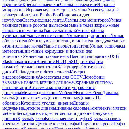
наушники
Кресла геймерские
Столы геймерские
Игровые
микрофоны
Игровая мультимедиа акустика
Аксессуары для
геймеров
Фигурки Funko Pop
Подставки для
ноутбуков
Светодиодные ленты
Лампы для мониторов
Умная
техника
Умные роботы-пылесосы
Умные телевизоры
Умные
стиральные машины
Умные чайники
Умные роботы
кулинарные
Умные вентиляторы
Умные кондиционеры
Умные
обогреватели
Умные увлажнители, очистители воздуха
Умные
отопительные котлы
Умные проветриватели
Умные радиочасы,
метеостанции
Умные кормушки и поилки для
животных
Умные напольные весы
Накопители данных
USB
Flash накопители
Внешние HDD, SSD диски
Карты
памяти
Сетевые накопители
Картридеры
Оптические
диски
Наблюдение и безопасность
Камеры
видеонаблюдения
Аксессуары для CCTV
Домофоны,
вызывные панели
Датчики для дома
Охранные системы,
сигнализации
Системы контроля и управления
доступом
Металлодетекторы
Мебель
Мягкая мебель
Диваны,
тахты
Диваны прямые
Диваны угловые
Диваны П-
образные
Кухонные уголки, диваны
Диваны
модульные
Детские диваны
Диваны садовые
Комплекты мягкой
мебели
Бескаркасные кресла-мешки и диваны
Надувные
диваны
Кресла
Кресла
Кресла-мешки и пуфы
Кресла-качалки,
кресла-маятники
Детские кресла, пуфы
Надувные кресла
Пуфы,
оттоманки
Кресла-кровати
Игровая мебель
Кресла