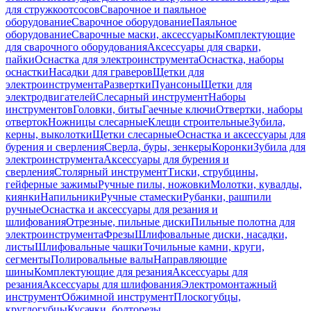
для стружкоотсосов
Сварочное и паяльное
оборудование
Сварочное оборудование
Паяльное
оборудование
Сварочные маски, аксессуары
Комплектующие
для сварочного оборудования
Аксессуары для сварки,
пайки
Оснастка для электроинструмента
Оснастка, наборы
оснастки
Насадки для граверов
Щетки для
электроинструмента
Развертки
Пуансоны
Щетки для
электродвигателей
Слесарный инструмент
Наборы
инструментов
Головки, биты
Гаечные ключи
Отвертки, наборы
отверток
Ножницы слесарные
Клещи строительные
Зубила,
керны, выколотки
Щетки слесарные
Оснастка и аксессуары для
бурения и сверления
Сверла, буры, зенкеры
Коронки
Зубила для
электроинструмента
Аксессуары для бурения и
сверления
Столярный инструмент
Тиски, струбцины,
гейферные зажимы
Ручные пилы, ножовки
Молотки, кувалды,
киянки
Напильники
Ручные стамески
Рубанки, рашпили
ручные
Оснастка и аксессуары для резания и
шлифования
Отрезные, пильные диски
Пильные полотна для
электроинструмента
Фрезы
Шлифовальные диски, насадки,
листы
Шлифовальные чашки
Точильные камни, круги,
сегменты
Полировальные валы
Направляющие
шины
Комплектующие для резания
Аксессуары для
резания
Аксессуары для шлифования
Электромонтажный
инструмент
Обжимной инструмент
Плоскогубцы,
круглогубцы
Кусачки, болторезы,