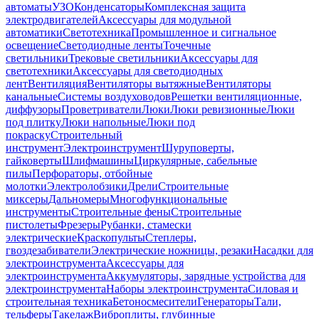
автоматы
УЗО
Конденсаторы
Комплексная защита
электродвигателей
Аксессуары для модульной
автоматики
Светотехника
Промышленное и сигнальное
освещение
Светодиодные ленты
Точечные
светильники
Трековые светильники
Аксессуары для
светотехники
Аксессуары для светодиодных
лент
Вентиляция
Вентиляторы вытяжные
Вентиляторы
канальные
Системы воздуховодов
Решетки вентиляционные,
диффузоры
Проветриватели
Люки
Люки ревизионные
Люки
под плитку
Люки напольные
Люки под
покраску
Строительный
инструмент
Электроинструмент
Шуруповерты,
гайковерты
Шлифмашины
Циркулярные, сабельные
пилы
Перфораторы, отбойные
молотки
Электролобзики
Дрели
Строительные
миксеры
Дальномеры
Многофункциональные
инструменты
Строительные фены
Строительные
пистолеты
Фрезеры
Рубанки, стамески
электрические
Краскопульты
Степлеры,
гвоздезабиватели
Электрические ножницы, резаки
Насадки для
электроинструмента
Аксессуары для
электроинструмента
Аккумуляторы, зарядные устройства для
электроинструмента
Наборы электроинструмента
Силовая и
строительная техника
Бетоносмесители
Генераторы
Тали,
тельферы
Такелаж
Виброплиты, глубинные