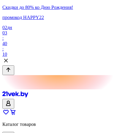
Скидки до 80% ко Дню Рождения!
промокод HAPPY22
02
дн
03
:
40
:
10
Каталог товаров