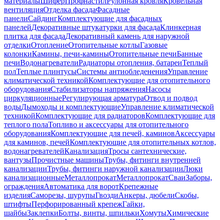
материалы
Шифер
Профнастил
Рулонная кровля
Кровельная
вентиляция
Отделка фасада
Фасадные
панели
Сайдинг
Комплектующие для фасадных
панелей
Декоративные штукатурки для фасада
Клинкерная
плитка для фасада
Декоративный камень для наружной
отделки
Отопление
Отопительные котлы
Газовые
колонки
Камины, печи-камины
Отопительные печи
Банные
печи
Водонагреватели
Радиаторы отопления, батареи
Теплый
пол
Теплые плинтусы
Системы антиобледенения
Управление
климатической техникой
Комплектующие для отопительного
оборудования
Стабилизаторы напряжения
Насосы
циркуляционные
Регулирующая арматура
Отвод и подвод
воды
Дымоходы и комплектующие
Управление климатической
техникой
Комплектующие для радиаторов
Комплектующие для
теплого пола
Топливо и аксессуары для отопительного
оборудования
Комплектующие для печей, каминов
Аксессуары
для каминов, печей
Комплектующие для отопительных котлов,
водонагревателей
Канализация
Тросы сантехнические,
вантузы
Прочистные машины
Трубы, фитинги внутренней
канализации
Трубы, фитинги наружной канализации
Люки
канализационные
Металлопрокат
Металлопрокат
Сваи
Заборы,
ограждения
Автоматика для ворот
Крепежные
изделия
Саморезы, шурупы
Гвозди
Анкеры, дюбели
Скобы,
штифты
Перфорированный крепеж
Гайки,
шайбы
Заклепки
Болты, винты, шпильки
Хомуты
Химические