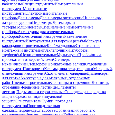
кабелерезы
Специнструменты
Измерительный
инструмент
Мерительные
инструменты
Электроизмерительные
приборы
Дальномеры
Дальномеры оптические
Нивелиры,
лазерные уровни
Пирометры
Детекторы и
тестеры
Толщиномеры
Специальные измерительные
приборы
Аксессуары для измерительных
приборов
Разметочный инструмент
Разметочные
инструменты
Инструменты для нарезки резьбы
Маркеры,
карандаши строительные
Клейма ударные
Строительно-
монтажный инструмент
Заклепочники
Труборезы,
трубогибы
Ножи строительные
Мультитулы
Пробойники,
просекатели отверстий
Ломы
Степлеры
механические
Стеклорезы
Прикаточные валики
Отделочный
инструмент
Плиткорезы
Кельмы, шпатели, гладилки
Малярный,
отделочный инструмент
Скотч, ленты малярные
Диспенсеры
для скотча
Аксессуары для малярных, отделочных
работ
Пленки строительные
Лестницы и стремянки
Лестницы,
стремянки
Чердачные лестницы
Элементы
лестниц
Подъемники строительные
Спецодежда и средства
защиты
Средства индивидуальной
защиты
Огнетушители
Сумки, пояса для
инструментов
Производственная
одежда
Спецодежда
Спецобувь
Организация рабочего
пространства
Фонари, прожекторы
Кейсы, ящики для