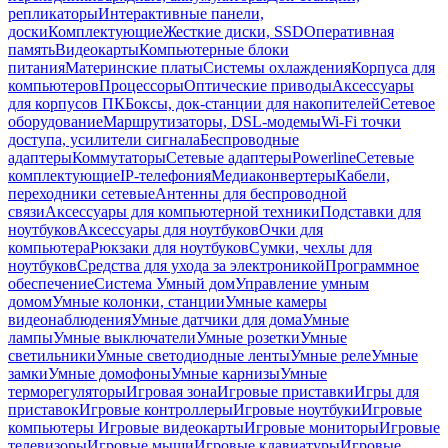
репликаторы
Интерактивные панели,
доски
Комплектующие
Жесткие диски, SSD
Оперативная
память
Видеокарты
Компьютерные блоки
питания
Материнские платы
Системы охлаждения
Корпуса для
компьютеров
Процессоры
Оптические приводы
Аксессуары
для корпусов ПК
Боксы, док-станции для накопителей
Сетевое
оборудование
Маршрутизаторы, DSL-модемы
Wi-Fi точки
доступа, усилители сигнала
Беспроводные
адаптеры
Коммутаторы
Сетевые адаптеры
Powerline
Сетевые
комплектующие
IP-телефония
Медиаконвертеры
Кабели,
переходники сетевые
Антенны для беспроводной
связи
Аксессуары для компьютерной техники
Подставки для
ноутбуков
Аксессуары для ноутбуков
Очки для
компьютера
Рюкзаки для ноутбуков
Сумки, чехлы для
ноутбуков
Средства для ухода за электроникой
Программное
обеспечение
Система Умный дом
Управление умным
домом
Умные колонки, станции
Умные камеры
видеонаблюдения
Умные датчики для дома
Умные
лампы
Умные выключатели
Умные розетки
Умные
светильники
Умные светодиодные ленты
Умные реле
Умные
замки
Умные домофоны
Умные карнизы
Умные
терморегуляторы
Игровая зона
Игровые приставки
Игры для
приставок
Игровые контроллеры
Игровые ноутбуки
Игровые
компьютеры
Игровые видеокарты
Игровые мониторы
Игровые
телевизоры
Игровые мыши
Игровые клавиатуры
Игровые