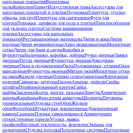
напольные покрытия
Виниловые
полы
Ковролин
Паркет
Искусственная трава
Аксессуары для
напольных покрытий и плитки
Подложка
Плинтусы, уголки,
обводы для труб
Плинтусы для сантехники
Фуги для
плитки
Порожки, профили для пола и плитки
Приспособления
для укладки плитки
Системы выравнивания
плитки
Аксессуары для напольных
покрытий
Реставрационные материалы
Двери и арки
Двери
входные
Двери межкомнатные
Арки межкомнатные
Москитные
сетки
Двери для бани и сауны
Коробки и
фурнитура
Наличники, коробки, доборы
Ручки дверные
Замки
дверные
Петли дверные
Фурнитура дверная
Доводчики
дверные
Окна и подоконники
Окна
Подоконники, отливы
Окна
мансардные
Фурнитура оконная
Мягкие окна
Москитные сетки
на окна
Жалюзи уличные
Пленки солнцезащитные
Крепежные
изделия
Саморезы, шурупы
Гвозди
Анкеры, дюбели
Скобы,
штифты
Перфорированный крепеж
Гайки,
шайбы
Заклепки
Болты, винты, шпильки
Хомуты
Химические
анкеры
Карабины
Фиксаторы арматуры
Шплинты
Пружины
универсальные
Отделка стен
Обои
Жидкие
обои
Фотообои
Штукатурки декоративные
Декоративный
камень
Скинали
Пленки самоклеящиеся
Армирующие
сетки
Стеновые панели
Уголки, маяки,
профили
Вагонка
Стеклохолсты, флизелин
Экраны для
радиаторов
Отделка потолка
Потолочные системы
Потолочные