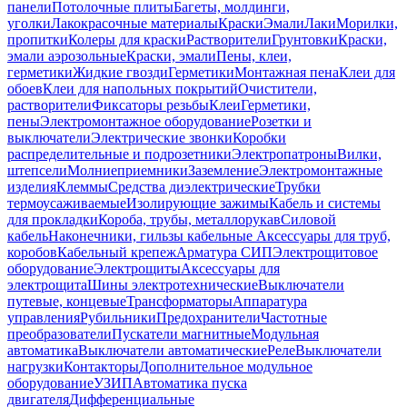
панели
Потолочные плиты
Багеты, молдинги,
уголки
Лакокрасочные материалы
Краски
Эмали
Лаки
Морилки,
пропитки
Колеры для краски
Растворители
Грунтовки
Краски,
эмали аэрозольные
Краски, эмали
Пены, клеи,
герметики
Жидкие гвозди
Герметики
Монтажная пена
Клеи для
обоев
Клеи для напольных покрытий
Очистители,
растворители
Фиксаторы резьбы
Клеи
Герметики,
пены
Электромонтажное оборудование
Розетки и
выключатели
Электрические звонки
Коробки
распределительные и подрозетники
Электропатроны
Вилки,
штепсели
Молниеприемники
Заземление
Электромонтажные
изделия
Клеммы
Средства диэлектрические
Трубки
термоусаживаемые
Изолирующие зажимы
Кабель и системы
для прокладки
Короба, трубы, металлорукав
Силовой
кабель
Наконечники, гильзы кабельные
Аксессуары для труб,
коробов
Кабельный крепеж
Арматура СИП
Электрощитовое
оборудование
Электрощиты
Аксессуары для
электрощита
Шины электротехнические
Выключатели
путевые, концевые
Трансформаторы
Аппаратура
управления
Рубильники
Предохранители
Частотные
преобразователи
Пускатели магнитные
Модульная
автоматика
Выключатели автоматические
Реле
Выключатели
нагрузки
Контакторы
Дополнительное модульное
оборудование
УЗИП
Автоматика пуска
двигателя
Дифференциальные