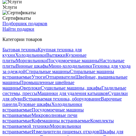
Услуги
Сертификаты
Подборщик подарков
Найти подарки
Категории товаров
Бытовая техника
Крупная техника для
кухни
Холодильники
Вытяжки
Кухонные
плиты
Морозильники
Посудомоечные машины
Настольные
плиты
Винные шкафы
Мини-холодильники
Техника для ухода
за одеждой
Стиральные машины
Стиральные машины
встраиваемые
Утюги
Отпариватели
Швейные, вышивальные
машины
Промышленные швейные
машины
Оверлоки
Сушильные машины, шкафы
Гладильные
системы, прессы
Машинки для удаления катышков
Сушилки
для обуви
Встраиваемая техника, оборудование
Варочные
панели
Духовые шкафы
Холодильники
встраиваемые
Посудомоечные машины
встраиваемые
Микроволновые печи
встраиваемые
Кофемашины встраиваемые
Комплекты
встраиваемой техники
Морозильники
встраиваемые
Измельчители пищевых отходов
Шкафы для