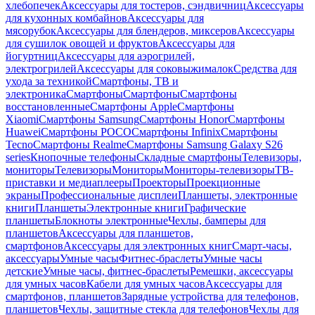
хлебопечек
Аксессуары для тостеров, сэндвичниц
Аксессуары
для кухонных комбайнов
Аксессуары для
мясорубок
Аксессуары для блендеров, миксеров
Аксессуары
для сушилок овощей и фруктов
Аксессуары для
йогуртниц
Аксессуары для аэрогрилей,
электрогрилей
Аксессуары для соковыжималок
Средства для
ухода за техникой
Смартфоны, ТВ и
электроника
Смартфоны
Смартфоны
Смартфоны
восстановленные
Смартфоны Apple
Смартфоны
Xiaomi
Смартфоны Samsung
Смартфоны Honor
Смартфоны
Huawei
Смартфоны POCO
Смартфоны Infinix
Смартфоны
Tecno
Смартфоны Realme
Смартфоны Samsung Galaxy S26
series
Кнопочные телефоны
Складные смартфоны
Телевизоры,
мониторы
Телевизоры
Мониторы
Мониторы-телевизоры
ТВ-
приставки и медиаплееры
Проекторы
Проекционные
экраны
Профессиональные дисплеи
Планшеты, электронные
книги
Планшеты
Электронные книги
Графические
планшеты
Блокноты электронные
Чехлы, бамперы для
планшетов
Аксессуары для планшетов,
смартфонов
Аксессуары для электронных книг
Смарт-часы,
аксессуары
Умные часы
Фитнес-браслеты
Умные часы
детские
Умные часы, фитнес-браслеты
Ремешки, аксессуары
для умных часов
Кабели для умных часов
Аксессуары для
смартфонов, планшетов
Зарядные устройства для телефонов,
планшетов
Чехлы, защитные стекла для телефонов
Чехлы для