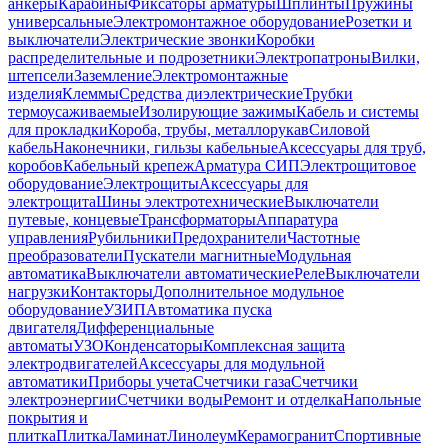
анкеры
Карабины
Фиксаторы арматуры
Шплинты
Пружины
универсальные
Электромонтажное оборудование
Розетки и
выключатели
Электрические звонки
Коробки
распределительные и подрозетники
Электропатроны
Вилки,
штепсели
Заземление
Электромонтажные
изделия
Клеммы
Средства диэлектрические
Трубки
термоусаживаемые
Изолирующие зажимы
Кабель и системы
для прокладки
Короба, трубы, металлорукав
Силовой
кабель
Наконечники, гильзы кабельные
Аксессуары для труб,
коробов
Кабельный крепеж
Арматура СИП
Электрощитовое
оборудование
Электрощиты
Аксессуары для
электрощита
Шины электротехнические
Выключатели
путевые, концевые
Трансформаторы
Аппаратура
управления
Рубильники
Предохранители
Частотные
преобразователи
Пускатели магнитные
Модульная
автоматика
Выключатели автоматические
Реле
Выключатели
нагрузки
Контакторы
Дополнительное модульное
оборудование
УЗИП
Автоматика пуска
двигателя
Дифференциальные
автоматы
УЗО
Конденсаторы
Комплексная защита
электродвигателей
Аксессуары для модульной
автоматики
Приборы учета
Счетчики газа
Счетчики
электроэнергии
Счетчики воды
Ремонт и отделка
Напольные
покрытия и
плитка
Плитка
Ламинат
Линолеум
Керамогранит
Спортивные