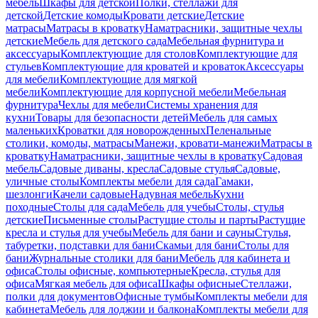
мебель
Шкафы для детской
Полки, стеллажи для
детской
Детские комоды
Кровати детские
Детские
матрасы
Матрасы в кроватку
Наматрасники, защитные чехлы
детские
Мебель для детского сада
Мебельная фурнитура и
аксессуары
Комплектующие для столов
Комплектующие для
стульев
Комплектующие для кроватей и кроваток
Аксессуары
для мебели
Комплектующие для мягкой
мебели
Комплектующие для корпусной мебели
Мебельная
фурнитура
Чехлы для мебели
Системы хранения для
кухни
Товары для безопасности детей
Мебель для самых
маленьких
Кроватки для новорожденных
Пеленальные
столики, комоды, матрасы
Манежи, кровати-манежи
Матрасы в
кроватку
Наматрасники, защитные чехлы в кроватку
Садовая
мебель
Садовые диваны, кресла
Садовые стулья
Садовые,
уличные столы
Комплекты мебели для сада
Гамаки,
шезлонги
Качели садовые
Надувная мебель
Кухни
походные
Столы для сада
Мебель для учебы
Столы, стулья
детские
Письменные столы
Растущие столы и парты
Растущие
кресла и стулья для учебы
Мебель для бани и сауны
Стулья,
табуретки, подставки для бани
Скамьи для бани
Столы для
бани
Журнальные столики для бани
Мебель для кабинета и
офиса
Столы офисные, компьютерные
Кресла, стулья для
офиса
Мягкая мебель для офиса
Шкафы офисные
Стеллажи,
полки для документов
Офисные тумбы
Комплекты мебели для
кабинета
Мебель для лоджии и балкона
Комплекты мебели для