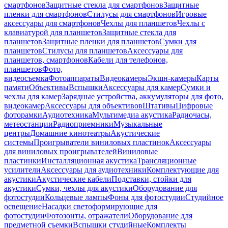
смартфонов
Защитные стекла для смартфонов
Защитные
пленки для смартфонов
Стилусы для смартфонов
Игровые
аксессуары для смартфонов
Чехлы для планшетов
Чехлы с
клавиатурой для планшетов
Защитные стекла для
планшетов
Защитные пленки для планшетов
Сумки для
планшетов
Стилусы для планшетов
Аксессуары для
планшетов, смартфонов
Кабели для телефонов,
планшетов
Фото,
видеосъемка
Фотоаппараты
Видеокамеры
Экшн-камеры
Карты
памяти
Объективы
Вспышки
Аксессуары для камер
Сумки и
чехлы для камер
Зарядные устройства, аккумуляторы для фото,
видеокамер
Аксессуары для объективов
Штативы
Цифровые
фоторамки
Аудиотехника
Мультимедиа акустика
Радиочасы,
метеостанции
Радиоприемники
Музыкальные
центры
Домашние кинотеатры
Акустические
системы
Проигрыватели виниловых пластинок
Аксессуары
для виниловых проигрывателей
Виниловые
пластинки
Инсталляционная акустика
Трансляционные
усилители
Аксессуары для аудиотехники
Комплектующие для
акустики
Акустические кабели
Подставки, стойки для
акустики
Сумки, чехлы для акустики
Оборудование для
фотостудии
Кольцевые лампы
Фоны для фотостудии
Студийное
освещение
Насадки светоформирующие для
фотостудии
Фотозонты, отражатели
Оборудование для
предметной съемки
Вспышки студийные
Комплекты