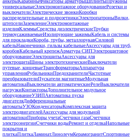
анкеры
Карабины
Фиксаторы арматуры
Шплинты
Пружины
универсальные
Электромонтажное оборудование
Розетки и
выключатели
Электрические звонки
Коробки
распределительные и подрозетники
Электропатроны
Вилки,
штепсели
Заземление
Электромонтажные
изделия
Клеммы
Средства диэлектрические
Трубки
термоусаживаемые
Изолирующие зажимы
Кабель и системы
для прокладки
Короба, трубы, металлорукав
Силовой
кабель
Наконечники, гильзы кабельные
Аксессуары для труб,
коробов
Кабельный крепеж
Арматура СИП
Электрощитовое
оборудование
Электрощиты
Аксессуары для
электрощита
Шины электротехнические
Выключатели
путевые, концевые
Трансформаторы
Аппаратура
управления
Рубильники
Предохранители
Частотные
преобразователи
Пускатели магнитные
Модульная
автоматика
Выключатели автоматические
Реле
Выключатели
нагрузки
Контакторы
Дополнительное модульное
оборудование
УЗИП
Автоматика пуска
двигателя
Дифференциальные
автоматы
УЗО
Конденсаторы
Комплексная защита
электродвигателей
Аксессуары для модульной
автоматики
Приборы учета
Счетчики газа
Счетчики
электроэнергии
Счетчики воды
Ремонт и отделка
Напольные
покрытия и
плитка
Плитка
Ламинат
Линолеум
Керамогранит
Спортивные