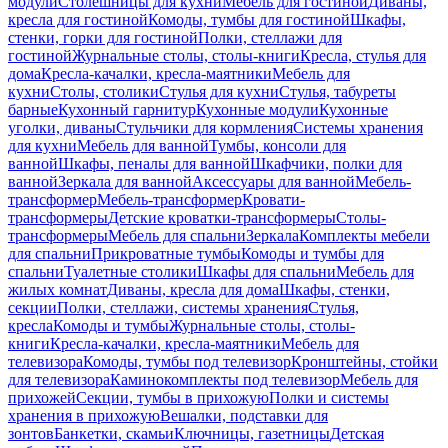
модули
Столешницы для кухни
Мебель для гостиной
Диваны,
кресла для гостиной
Комоды, тумбы для гостиной
Шкафы,
стенки, горки для гостиной
Полки, стеллажи для
гостиной
Журнальные столы, столы-книги
Кресла, стулья для
дома
Кресла-качалки, кресла-маятники
Мебель для
кухни
Столы, столики
Стулья для кухни
Стулья, табуреты
барные
Кухонный гарнитур
Кухонные модули
Кухонные
уголки, диваны
Стульчики для кормления
Системы хранения
для кухни
Мебель для ванной
Тумбы, консоли для
ванной
Шкафы, пеналы для ванной
Шкафчики, полки для
ванной
Зеркала для ванной
Аксессуары для ванной
Мебель-
трансформер
Мебель-трансформер
Кровати-
трансформеры
Детские кроватки-трансформеры
Столы-
трансформеры
Мебель для спальни
Зеркала
Комплекты мебели
для спальни
Прикроватные тумбы
Комоды и тумбы для
спальни
Туалетные столики
Шкафы для спальни
Мебель для
жилых комнат
Диваны, кресла для дома
Шкафы, стенки,
секции
Полки, стеллажи, системы хранения
Стулья,
кресла
Комоды и тумбы
Журнальные столы, столы-
книги
Кресла-качалки, кресла-маятники
Мебель для
телевизора
Комоды, тумбы под телевизор
Кронштейны, стойки
для телевизора
Каминокомплекты под телевизор
Мебель для
прихожей
Секции, тумбы в прихожую
Полки и системы
хранения в прихожую
Вешалки, подставки для
зонтов
Банкетки, скамьи
Ключницы, газетницы
Детская