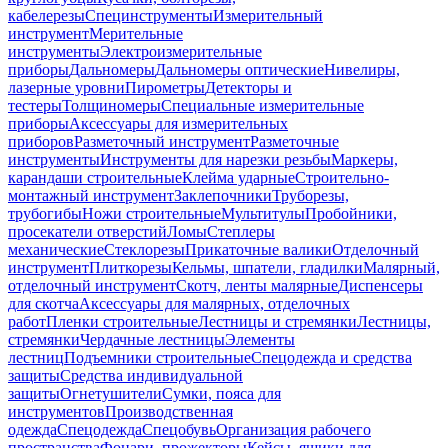
кабелерезы
Специнструменты
Измерительный
инструмент
Мерительные
инструменты
Электроизмерительные
приборы
Дальномеры
Дальномеры оптические
Нивелиры,
лазерные уровни
Пирометры
Детекторы и
тестеры
Толщиномеры
Специальные измерительные
приборы
Аксессуары для измерительных
приборов
Разметочный инструмент
Разметочные
инструменты
Инструменты для нарезки резьбы
Маркеры,
карандаши строительные
Клейма ударные
Строительно-
монтажный инструмент
Заклепочники
Труборезы,
трубогибы
Ножи строительные
Мультитулы
Пробойники,
просекатели отверстий
Ломы
Степлеры
механические
Стеклорезы
Прикаточные валики
Отделочный
инструмент
Плиткорезы
Кельмы, шпатели, гладилки
Малярный,
отделочный инструмент
Скотч, ленты малярные
Диспенсеры
для скотча
Аксессуары для малярных, отделочных
работ
Пленки строительные
Лестницы и стремянки
Лестницы,
стремянки
Чердачные лестницы
Элементы
лестниц
Подъемники строительные
Спецодежда и средства
защиты
Средства индивидуальной
защиты
Огнетушители
Сумки, пояса для
инструментов
Производственная
одежда
Спецодежда
Спецобувь
Организация рабочего
пространства
Фонари, прожекторы
Кейсы, ящики для