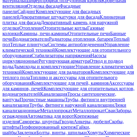
материалы
Шифер
Профнастил
Рулонная кровля
Кровельная
вентиляция
Отделка фасада
Фасадные
панели
Сайдинг
Комплектующие для фасадных
панелей
Декоративные штукатурки для фасада
Клинкерная
плитка для фасада
Декоративный камень для наружной
отделки
Отопление
Отопительные котлы
Газовые
колонки
Камины, печи-камины
Отопительные печи
Банные
печи
Водонагреватели
Радиаторы отопления, батареи
Теплый
пол
Теплые плинтусы
Системы антиобледенения
Управление
климатической техникой
Комплектующие для отопительного
оборудования
Стабилизаторы напряжения
Насосы
циркуляционные
Регулирующая арматура
Отвод и подвод
воды
Дымоходы и комплектующие
Управление климатической
техникой
Комплектующие для радиаторов
Комплектующие для
теплого пола
Топливо и аксессуары для отопительного
оборудования
Комплектующие для печей, каминов
Аксессуары
для каминов, печей
Комплектующие для отопительных котлов,
водонагревателей
Канализация
Тросы сантехнические,
вантузы
Прочистные машины
Трубы, фитинги внутренней
канализации
Трубы, фитинги наружной канализации
Люки
канализационные
Металлопрокат
Металлопрокат
Сваи
Заборы,
ограждения
Автоматика для ворот
Крепежные
изделия
Саморезы, шурупы
Гвозди
Анкеры, дюбели
Скобы,
штифты
Перфорированный крепеж
Гайки,
шайбы
Заклепки
Болты, винты, шпильки
Хомуты
Химические