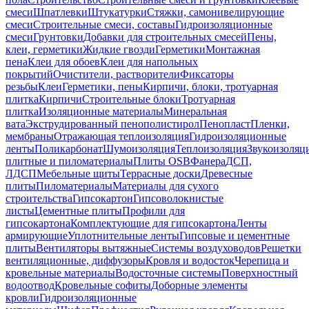
смеси
Шпатлевки
Штукатурки
Стяжки, самонивелирующие
смеси
Строительные смеси, составы
Гидроизоляционные
смеси
Грунтовки
Добавки для строительных смесей
Пены,
клеи, герметики
Жидкие гвозди
Герметики
Монтажная
пена
Клеи для обоев
Клеи для напольных
покрытий
Очистители, растворители
Фиксаторы
резьбы
Клеи
Герметики, пены
Кирпичи, блоки, тротуарная
плитка
Кирпичи
Строительные блоки
Тротуарная
плитка
Изоляционные материалы
Минеральная
вата
Экструдированный пенополистирол
Пенопласт
Пленки,
мембраны
Отражающая теплоизоляция
Гидроизоляционные
ленты
Поликарбонат
Шумоизоляция
Теплоизоляция
Звукоизоляц
плитные и пиломатериалы
Плиты OSB
Фанера
ДСП,
ЛДСП
Мебельные щиты
Террасные доски
Древесные
плиты
Пиломатериалы
Материалы для сухого
строительства
Гипсокартон
Гипсоволокнистые
листы
Цементные плиты
Профили для
гипсокартона
Комплектующие для гипсокартона
Ленты
армирующие
Уплотнительные ленты
Гипсовые и цементные
плиты
Вентиляторы вытяжные
Системы воздуховодов
Решетки
вентиляционные, диффузоры
Кровля и водосток
Черепица и
кровельные материалы
Водосточные системы
Поверхностный
водоотвод
Кровельные софиты
Доборные элементы
кровли
Гидроизоляционные