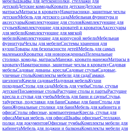
мебель
Шкафы для детской
Полки, стеллажи для
детской
Детские комоды
Кровати детские
Детские
матрасы
Матрасы в кроватку
Наматрасники, защитные чехлы
детские
Мебель для детского сада
Мебельная фурнитура и
аксессуары
Комплектующие для столов
Комплектующие для
стульев
Комплектующие для кроватей и кроваток
Аксессуары
для мебели
Комплектующие для мягкой
мебели
Комплектующие для корпусной мебели
Мебельная
фурнитура
Чехлы для мебели
Системы хранения для
кухни
Товары для безопасности детей
Мебель для самых
маленьких
Кроватки для новорожденных
Пеленальные
столики, комоды, матрасы
Манежи, кровати-манежи
Матрасы в
кроватку
Наматрасники, защитные чехлы в кроватку
Садовая
мебель
Садовые диваны, кресла
Садовые стулья
Садовые,
уличные столы
Комплекты мебели для сада
Гамаки,
шезлонги
Качели садовые
Надувная мебель
Кухни
походные
Столы для сада
Мебель для учебы
Столы, стулья
детские
Письменные столы
Растущие столы и парты
Растущие
кресла и стулья для учебы
Мебель для бани и сауны
Стулья,
табуретки, подставки для бани
Скамьи для бани
Столы для
бани
Журнальные столики для бани
Мебель для кабинета и
офиса
Столы офисные, компьютерные
Кресла, стулья для
офиса
Мягкая мебель для офиса
Шкафы офисные
Стеллажи,
полки для документов
Офисные тумбы
Комплекты мебели для
кабинета
Мебель для лоджии и балкона
Комплекты мебели для