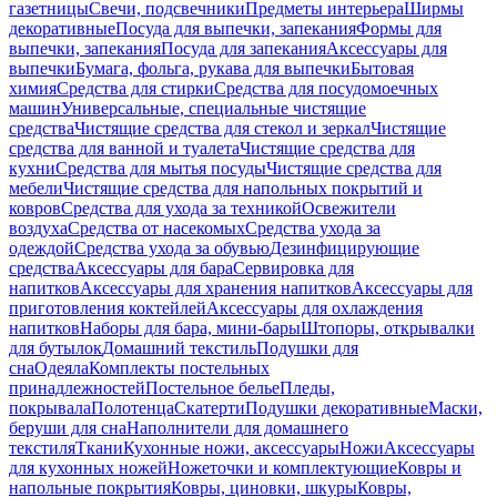
газетницы
Свечи, подсвечники
Предметы интерьера
Ширмы
декоративные
Посуда для выпечки, запекания
Формы для
выпечки, запекания
Посуда для запекания
Аксессуары для
выпечки
Бумага, фольга, рукава для выпечки
Бытовая
химия
Средства для стирки
Средства для посудомоечных
машин
Универсальные, специальные чистящие
средства
Чистящие средства для стекол и зеркал
Чистящие
средства для ванной и туалета
Чистящие средства для
кухни
Средства для мытья посуды
Чистящие средства для
мебели
Чистящие средства для напольных покрытий и
ковров
Средства для ухода за техникой
Освежители
воздуха
Средства от насекомых
Средства ухода за
одеждой
Средства ухода за обувью
Дезинфицирующие
средства
Аксессуары для бара
Сервировка для
напитков
Аксессуары для хранения напитков
Аксессуары для
приготовления коктейлей
Аксессуары для охлаждения
напитков
Наборы для бара, мини-бары
Штопоры, открывалки
для бутылок
Домашний текстиль
Подушки для
сна
Одеяла
Комплекты постельных
принадлежностей
Постельное белье
Пледы,
покрывала
Полотенца
Скатерти
Подушки декоративные
Маски,
беруши для сна
Наполнители для домашнего
текстиля
Ткани
Кухонные ножи, аксессуары
Ножи
Аксессуары
для кухонных ножей
Ножеточки и комплектующие
Ковры и
напольные покрытия
Ковры, циновки, шкуры
Ковры,