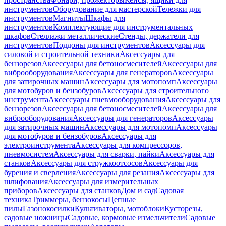
инструментов
Оборудование для мастерской
Тележки для
инструментов
Магниты
Шкафы для
инструментов
Комплектующие для инструментальных
шкафов
Стеллажи металлические
Стенды, держатели для
инструментов
Поддоны для инструментов
Аксессуары для
силовой и строительной техники
Аксессуары для
бензорезов
Аксессуары для бетоносмесителей
Аксессуары для
виброоборудования
Аксессуары для генераторов
Аксессуары
для затирочных машин
Аксессуары для мотопомп
Аксессуары
для мотобуров и бензобуров
Аксессуары для строительного
инструмента
Аксессуары пневмооборудования
Аксессуары для
бензорезов
Аксессуары для бетоносмесителей
Аксессуары для
виброоборудования
Аксессуары для генераторов
Аксессуары
для затирочных машин
Аксессуары для мотопомп
Аксессуары
для мотобуров и бензобуров
Аксессуары для
электроинструмента
Аксессуары для компрессоров,
пневмосистем
Аксессуары для сварки, пайки
Аксессуары для
станков
Аксессуары для стружкоотсосов
Аксессуары для
бурения и сверления
Аксессуары для резания
Аксессуары для
шлифования
Аксессуары для измерительных
приборов
Аксессуары для станков
Дом и сад
Садовая
техника
Триммеры, бензокосы
Цепные
пилы
Газонокосилки
Культиваторы, мотоблоки
Кусторезы,
садовые ножницы
Садовые, кормовые измельчители
Садовые