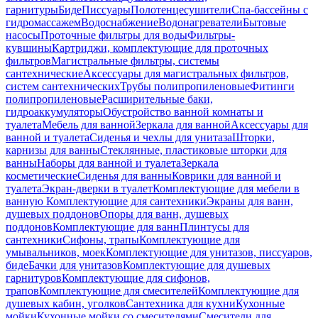
гарнитуры
Биде
Писсуары
Полотенцесушители
Спа-бассейны с
гидромассажем
Водоснабжение
Водонагреватели
Бытовые
насосы
Проточные фильтры для воды
Фильтры-
кувшины
Картриджи, комплектующие для проточных
фильтров
Магистральные фильтры, системы
сантехнические
Аксессуары для магистральных фильтров,
систем сантехнических
Трубы полипропиленовые
Фитинги
полипропиленовые
Расширительные баки,
гидроаккумуляторы
Обустройство ванной комнаты и
туалета
Мебель для ванной
Зеркала для ванной
Аксессуары для
ванной и туалета
Сиденья и чехлы для унитаза
Шторки,
карнизы для ванны
Стеклянные, пластиковые шторки для
ванны
Наборы для ванной и туалета
Зеркала
косметические
Сиденья для ванны
Коврики для ванной и
туалета
Экран-дверки в туалет
Комплектующие для мебели в
ванную
Комплектующие для сантехники
Экраны для ванн,
душевых поддонов
Опоры для ванн, душевых
поддонов
Комплектующие для ванн
Плинтусы для
сантехники
Сифоны, трапы
Комплектующие для
умывальников, моек
Комплектующие для унитазов, писсуаров,
биде
Бачки для унитазов
Комплектующие для душевых
гарнитуров
Комплектующие для сифонов,
трапов
Комплектующие для смесителей
Комплектующие для
душевых кабин, уголков
Сантехника для кухни
Кухонные
мойки
Кухонные мойки со смесителями
Смесители для