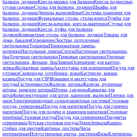
балкона, лоджии
Кресла-мешки для балкона
Кресла подвесные,
стулья садовые
Столы для балкона, лоджии
Шкафы для
балкона, лоджии
Дверцы жалюзийные
Системы хранения для
балкона, лоджии
Журнальные столы, столы-книги
Тумбы для
балкона, лоджии
Кресла-качалки, кресла-маятники
Стулья для
балкона, лоджии
Кресла, пуфы для балкона,
лоджии
Компактные столы для балкона, лоджии
Товары для
дома, бакалея
Освещение
Люстры, потолочные
светильники
Торшеры
Прикроватные лампы,
ночники
Настольные лампы
Споты
Настенные светильники,
бра
Точечные светильники
Трековые светильники
Уличные
светильники, фонари, бра
Лампы
Освещение для картин,
зеркал
Кольцевые лампы
Аксессуары для освещения
Посуда для
готовки
Сковороды, сотейники, воки
Кастрюли, ковши,
казаны
Посуда для СВЧ
Крышки и аксессуары для
посуды
Гастроемкости
Жалюзи, шторы
Жалюзи, рулонные
шторы, римские шторы
Шторы, гардины
Карнизы для
штор
Комплектующие для штор, карнизов, жалюзи
Пленки для
окон
Электроприводные солнцезащитные системы
Столовая
посуда, сервировка
Посуда для напитков
Посуда для горячих
напитков
Посуда для подачи и хранения напитков
Столовые
приборы
Столовая посуда
Посуда для сервировки
Предметы
сервировки
Детская столовая посуда
Декор
Зеркала
Кашпо,
стойки для цветов
Картины, постеры
Часы
интерьерные
Искусственные цветы, растения
Вазы
Ключницы,