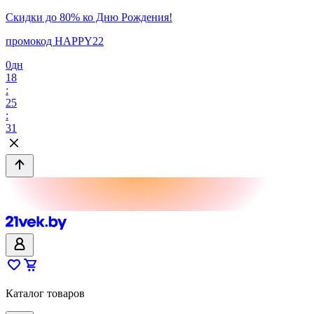
Скидки до 80% ко Дню Рождения!
промокод HAPPY22
0
дн
18
:
25
:
31
Каталог товаров