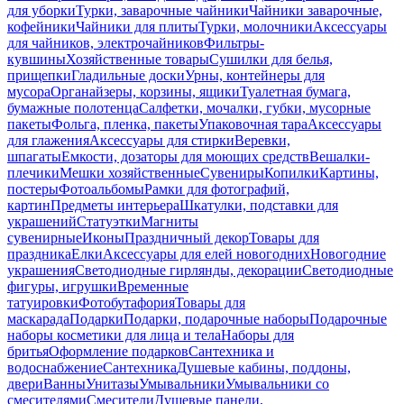
для уборки
Турки, заварочные чайники
Чайники заварочные,
кофейники
Чайники для плиты
Турки, молочники
Аксессуары
для чайников, электрочайников
Фильтры-
кувшины
Хозяйственные товары
Сушилки для белья,
прищепки
Гладильные доски
Урны, контейнеры для
мусора
Органайзеры, корзины, ящики
Туалетная бумага,
бумажные полотенца
Салфетки, мочалки, губки, мусорные
пакеты
Фольга, пленка, пакеты
Упаковочная тара
Аксессуары
для глажения
Аксессуары для стирки
Веревки,
шпагаты
Емкости, дозаторы для моющих средств
Вешалки-
плечики
Мешки хозяйственные
Сувениры
Копилки
Картины,
постеры
Фотоальбомы
Рамки для фотографий,
картин
Предметы интерьера
Шкатулки, подставки для
украшений
Статуэтки
Магниты
сувенирные
Иконы
Праздничный декор
Товары для
праздника
Елки
Аксессуары для елей новогодних
Новогодние
украшения
Светодиодные гирлянды, декорации
Светодиодные
фигуры, игрушки
Временные
татуировки
Фотобутафория
Товары для
маскарада
Подарки
Подарки, подарочные наборы
Подарочные
наборы косметики для лица и тела
Наборы для
бритья
Оформление подарков
Сантехника и
водоснабжение
Сантехника
Душевые кабины, поддоны,
двери
Ванны
Унитазы
Умывальники
Умывальники со
смесителями
Смесители
Душевые панели,