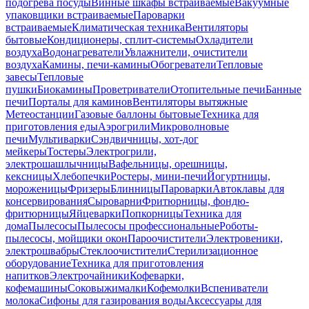
подогрева посуды
Винные шкафы встраиваемые
Вакуумные
упаковщики встраиваемые
Пароварки
встраиваемые
Климатическая техника
Вентиляторы
бытовые
Кондиционеры, сплит-системы
Охладители
воздуха
Водонагреватели
Увлажнители, очистители
воздуха
Камины, печи-камины
Обогреватели
Тепловые
завесы
Тепловые
пушки
Биокамины
Проветриватели
Отопительные печи
Банные
печи
Порталы для каминов
Вентиляторы вытяжные
Метеостанции
Газовые баллоны бытовые
Техника для
приготовления еды
Аэрогрили
Микроволновые
печи
Мультиварки
Сэндвичницы, хот-дог
мейкеры
Тостеры
Электрогрили,
электрошашлычницы
Вафельницы, орешницы,
кексницы
Хлебопечки
Ростеры, мини-печи
Йогуртницы,
мороженицы
Фризеры
Блинницы
Пароварки
Автоклавы для
консервирования
Сыроварни
Фритюрницы, фондю-
фритюрницы
Яйцеварки
Попкорницы
Техника для
дома
Пылесосы
Пылесосы профессиональные
Роботы-
пылесосы, мойщики окон
Пароочистители
Электровеники,
электрошвабры
Стеклоочистители
Стерилизационное
оборудование
Техника для приготовления
напитков
Электрочайники
Кофеварки,
кофемашины
Соковыжималки
Кофемолки
Вспениватели
молока
Сифоны для газирования воды
Аксессуары для