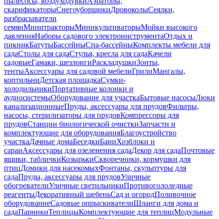
пылесосы, воздуходувки
Аэраторы,
скарификаторы
Снегоуборщики
Дровоколы
Сеялки,
разбрасыватели
семян
Минитракторы
Миникультиваторы
Мойки высокого
давления
Наборы садового электроинструмента
Отдых и
пикник
Батуты
Бассейны
Спа-бассейны
Комплекты мебели для
сада
Столы для сада
Стулья, кресла для сада
Качели
садовые
Гамаки, шезлонги
Раскладушки
Зонты,
тенты
Аксессуары для садовой мебели
Грили
Мангалы,
коптильни
Детская площадка
Сумки-
холодильники
Портативные колонки и
аудиосистемы
Оборудование для участка
Бытовые насосы
Люки
канализационные
Пруды, аксессуары для прудов
Фильтры,
насосы, стерилизаторы для прудов
Компрессоры для
прудов
Станции биологической очистки
Запчасти и
комплектующие для оборудования
Благоустройство
участка
Дачные дома
Беседки
Бани
Хозблоки и
сараи
Аксессуары для озеленения сада
Декор для сада
Почтовые
ящики, таблички
Козырьки
Скворечники, кормушки для
птиц
Домики для насекомых
Фонтаны, скульптуры для
сада
Пруды, аксессуары для прудов
Уличные
обогреватели
Уличные светильники
Противогололедные
реагенты
Декоративный щебень
Сад и огород
Поливочное
оборудование
Садовые опрыскиватели
Шланги для дома и
сада
Парники
Теплицы
Комплектующие для теплиц
Модульные