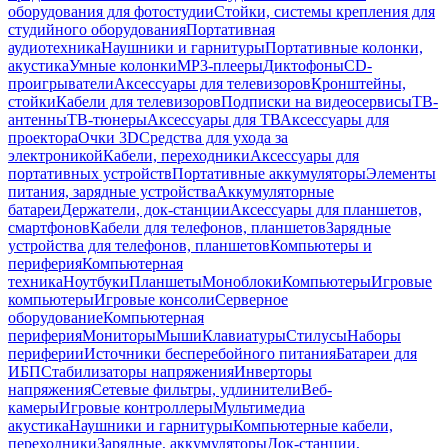
оборудования для фотостудии
Стойки, системы крепления для
студийного оборудования
Портативная
аудиотехника
Наушники и гарнитуры
Портативные колонки,
акустика
Умные колонки
MP3-плееры
Диктофоны
CD-
проигрыватели
Аксессуары для телевизоров
Кронштейны,
стойки
Кабели для телевизоров
Подписки на видеосервисы
ТВ-
антенны
ТВ-тюнеры
Аксессуары для ТВ
Аксессуары для
проектора
Очки 3D
Средства для ухода за
электроникой
Кабели, переходники
Аксессуары для
портативных устройств
Портативные аккумуляторы
Элементы
питания, зарядные устройства
Аккумуляторные
батареи
Держатели, док-станции
Аксессуары для планшетов,
смартфонов
Кабели для телефонов, планшетов
Зарядные
устройства для телефонов, планшетов
Компьютеры и
периферия
Компьютерная
техника
Ноутбуки
Планшеты
Моноблоки
Компьютеры
Игровые
компьютеры
Игровые консоли
Серверное
оборудование
Компьютерная
периферия
Мониторы
Мыши
Клавиатуры
Стилусы
Наборы
периферии
Источники бесперебойного питания
Батареи для
ИБП
Стабилизаторы напряжения
Инверторы
напряжения
Сетевые фильтры, удлинители
Веб-
камеры
Игровые контроллеры
Мультимедиа
акустика
Наушники и гарнитуры
Компьютерные кабели,
переходники
Зарядные, аккумуляторы
Док-станции,