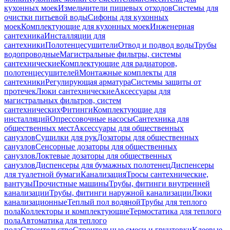
кухонных моек
Измельчители пищевых отходов
Системы для
очистки питьевой воды
Сифоны для кухонных
моек
Комплектующие для кухонных моек
Инженерная
сантехника
Инсталляции для
сантехники
Полотенцесушители
Отвод и подвод воды
Трубы
водопроводные
Магистральные фильтры, системы
сантехнические
Комплектующие для радиаторов,
полотенцесушителей
Монтажные комплекты для
сантехники
Регулирующая арматура
Системы защиты от
протечек
Люки сантехнические
Аксессуары для
магистральных фильтров, систем
сантехнических
Фитинги
Комплектующие для
инсталляций
Опрессовочные насосы
Сантехника для
общественных мест
Аксессуары для общественных
санузлов
Сушилки для рук
Дозаторы для общественных
санузлов
Сенсорные дозаторы для общественных
санузлов
Локтевые дозаторы для общественных
санузлов
Диспенсеры для бумажных полотенец
Диспенсеры
для туалетной бумаги
Канализация
Тросы сантехнические,
вантузы
Прочистные машины
Трубы, фитинги внутренней
канализации
Трубы, фитинги наружной канализации
Люки
канализационные
Теплый пол водяной
Трубы для теплого
пола
Коллекторы и комплектующие
Термостатика для теплого
пола
Автоматика для теплого
пола
Строительство
Строительные смеси и грунтовки
Клеевые