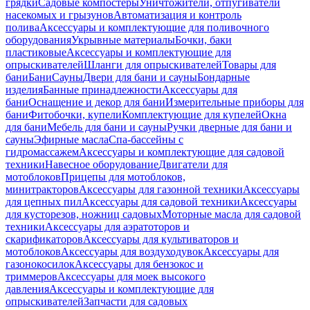
грядки
Садовые компостеры
Уничтожители, отпугиватели
насекомых и грызунов
Автоматизация и контроль
полива
Аксессуары и комплектующие для поливочного
оборудования
Укрывные материалы
Бочки, баки
пластиковые
Аксессуары и комплектующие для
опрыскивателей
Шланги для опрыскивателей
Товары для
бани
Бани
Сауны
Двери для бани и сауны
Бондарные
изделия
Банные принадлежности
Аксессуары для
бани
Оснащение и декор для бани
Измерительные приборы для
бани
Фитобочки, купели
Комплектующие для купелей
Окна
для бани
Мебель для бани и сауны
Ручки дверные для бани и
сауны
Эфирные масла
Спа-бассейны с
гидромассажем
Аксессуары и комплектующие для садовой
техники
Навесное оборудование
Двигатели для
мотоблоков
Прицепы для мотоблоков,
минитракторов
Аксессуары для газонной техники
Аксессуары
для цепных пил
Аксессуары для садовой техники
Аксессуары
для кусторезов, ножниц садовых
Моторные масла для садовой
техники
Аксессуары для аэратоторов и
скарификаторов
Аксессуары для культиваторов и
мотоблоков
Аксессуары для воздуходувок
Аксессуары для
газонокосилок
Аксессуары для бензокос и
триммеров
Аксессуары для моек высокого
давления
Аксессуары и комплектующие для
опрыскивателей
Запчасти для садовых