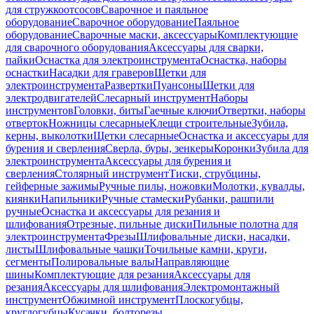
для стружкоотсосов
Сварочное и паяльное
оборудование
Сварочное оборудование
Паяльное
оборудование
Сварочные маски, аксессуары
Комплектующие
для сварочного оборудования
Аксессуары для сварки,
пайки
Оснастка для электроинструмента
Оснастка, наборы
оснастки
Насадки для граверов
Щетки для
электроинструмента
Развертки
Пуансоны
Щетки для
электродвигателей
Слесарный инструмент
Наборы
инструментов
Головки, биты
Гаечные ключи
Отвертки, наборы
отверток
Ножницы слесарные
Клещи строительные
Зубила,
керны, выколотки
Щетки слесарные
Оснастка и аксессуары для
бурения и сверления
Сверла, буры, зенкеры
Коронки
Зубила для
электроинструмента
Аксессуары для бурения и
сверления
Столярный инструмент
Тиски, струбцины,
гейферные зажимы
Ручные пилы, ножовки
Молотки, кувалды,
киянки
Напильники
Ручные стамески
Рубанки, рашпили
ручные
Оснастка и аксессуары для резания и
шлифования
Отрезные, пильные диски
Пильные полотна для
электроинструмента
Фрезы
Шлифовальные диски, насадки,
листы
Шлифовальные чашки
Точильные камни, круги,
сегменты
Полировальные валы
Направляющие
шины
Комплектующие для резания
Аксессуары для
резания
Аксессуары для шлифования
Электромонтажный
инструмент
Обжимной инструмент
Плоскогубцы,
круглогубцы
Кусачки, болторезы,