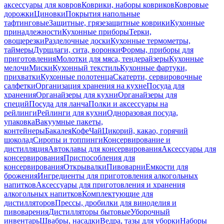
аксессуары для ковров
Коврики, наборы ковриков
Ковровые
дорожки
Циновки
Покрытия напольные
тафтинговые
Защитные, грязезащитные коврики
Кухонные
принадлежности
Кухонные приборы
Терки,
овощерезки
Разделочные доски
Кухонные термометры,
таймеры
Дуршлаги, сита, воронки
Формы, приборы для
приготовления
Молотки для мяса, тендерайзеры
Кухонные
мелочи
Миски
Кухонный текстиль
Кухонные фартуки,
прихватки
Кухонные полотенца
Скатерти, сервировочные
салфетки
Организация хранения на кухне
Посуда для
хранения
Органайзеры для кухни
Органайзеры для
специй
Посуда для ланча
Полки и аксессуары на
рейлинги
Рейлинги для кухни
Одноразовая посуда,
упаковка
Вакуумные пакеты,
контейнеры
Бакалея
Кофе
Чай
Цикорий, какао, горячий
шоколад
Сиропы и топпинги
Консервирование и
дистилляция
Автоклавы для консервирования
Аксессуары для
консервирования
Приспособления для
консервирования
Открывалки
Пивоварни
Емкости для
брожения
Ингредиенты для приготовления алкогольных
напитков
Аксессуары для приготовления и хранения
алкогольных напитков
Комплектующие для
дистилляторов
Прессы, дробилки для виноделия и
пивоварения
Дистилляторы бытовые
Уборочный
инвентарь
Швабры, насадки
Ведра, тазы для уборки
Наборы