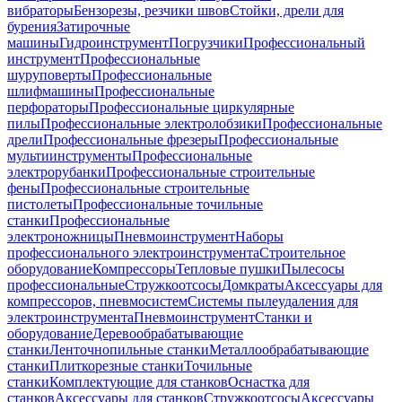
вибраторы
Бензорезы, резчики швов
Стойки, дрели для
бурения
Затирочные
машины
Гидроинструмент
Погрузчики
Профессиональный
инструмент
Профессиональные
шуруповерты
Профессиональные
шлифмашины
Профессиональные
перфораторы
Профессиональные циркулярные
пилы
Профессиональные электролобзики
Профессиональные
дрели
Профессиональные фрезеры
Профессиональные
мультиинструменты
Профессиональные
электрорубанки
Профессиональные строительные
фены
Профессиональные строительные
пистолеты
Профессиональные точильные
станки
Профессиональные
электроножницы
Пневмоинструмент
Наборы
профессионального электроинструмента
Строительное
оборудование
Компрессоры
Тепловые пушки
Пылесосы
профессиональные
Стружкоотсосы
Домкраты
Аксессуары для
компрессоров, пневмосистем
Системы пылеудаления для
электроинструмента
Пневмоинструмент
Станки и
оборудование
Деревообрабатывающие
станки
Ленточнопильные станки
Металлообрабатывающие
станки
Плиткорезные станки
Точильные
станки
Комплектующие для станков
Оснастка для
станков
Аксессуары для станков
Стружкоотсосы
Аксессуары