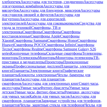
хлебопечек
Аксессуары для тостеров, сэндвичниц
Аксессуары
для кухонных комбайнов
Аксессуары для
мясорубок
Аксессуары для блендеров, миксеров
Аксессуары
для сушилок овощей и фруктов
Аксессуары для
йогуртниц
Аксессуары для аэрогрилей,
электрогрилей
Аксессуары для соковыжималок
Средства для
ухода за техникой
Смартфоны, ТВ и
электроника
Смартфоны
Смартфоны
Смартфоны
восстановленные
Смартфоны Apple
Смартфоны
Xiaomi
Смартфоны Samsung
Смартфоны Honor
Смартфоны
Huawei
Смартфоны POCO
Смартфоны Infinix
Смартфоны
Tecno
Смартфоны Realme
Смартфоны Samsung Galaxy S26
series
Кнопочные телефоны
Складные смартфоны
Телевизоры,
мониторы
Телевизоры
Мониторы
Мониторы-телевизоры
ТВ-
приставки и медиаплееры
Проекторы
Проекционные
экраны
Профессиональные дисплеи
Планшеты, электронные
книги
Планшеты
Электронные книги
Графические
планшеты
Блокноты электронные
Чехлы, бамперы для
планшетов
Аксессуары для планшетов,
смартфонов
Аксессуары для электронных книг
Смарт-часы,
аксессуары
Умные часы
Фитнес-браслеты
Умные часы
детские
Умные часы, фитнес-браслеты
Ремешки, аксессуары
для умных часов
Кабели для умных часов
Аксессуары для
смартфонов, планшетов
Зарядные устройства для телефонов,
планшетов
Чехлы, защитные стекла для телефонов
Чехлы для