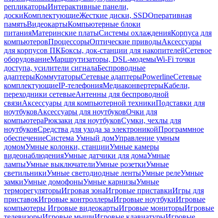
репликаторы
Интерактивные панели,
доски
Комплектующие
Жесткие диски, SSD
Оперативная
память
Видеокарты
Компьютерные блоки
питания
Материнские платы
Системы охлаждения
Корпуса для
компьютеров
Процессоры
Оптические приводы
Аксессуары
для корпусов ПК
Боксы, док-станции для накопителей
Сетевое
оборудование
Маршрутизаторы, DSL-модемы
Wi-Fi точки
доступа, усилители сигнала
Беспроводные
адаптеры
Коммутаторы
Сетевые адаптеры
Powerline
Сетевые
комплектующие
IP-телефония
Медиаконвертеры
Кабели,
переходники сетевые
Антенны для беспроводной
связи
Аксессуары для компьютерной техники
Подставки для
ноутбуков
Аксессуары для ноутбуков
Очки для
компьютера
Рюкзаки для ноутбуков
Сумки, чехлы для
ноутбуков
Средства для ухода за электроникой
Программное
обеспечение
Система Умный дом
Управление умным
домом
Умные колонки, станции
Умные камеры
видеонаблюдения
Умные датчики для дома
Умные
лампы
Умные выключатели
Умные розетки
Умные
светильники
Умные светодиодные ленты
Умные реле
Умные
замки
Умные домофоны
Умные карнизы
Умные
терморегуляторы
Игровая зона
Игровые приставки
Игры для
приставок
Игровые контроллеры
Игровые ноутбуки
Игровые
компьютеры
Игровые видеокарты
Игровые мониторы
Игровые
телевизоры
Игровые мыши
Игровые клавиатуры
Игровые