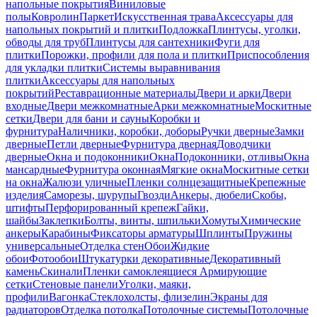
напольные покрытия
Виниловые
полы
Ковролин
Паркет
Искусственная трава
Аксессуары для
напольных покрытий и плитки
Подложка
Плинтусы, уголки,
обводы для труб
Плинтусы для сантехники
Фуги для
плитки
Порожки, профили для пола и плитки
Приспособления
для укладки плитки
Системы выравнивания
плитки
Аксессуары для напольных
покрытий
Реставрационные материалы
Двери и арки
Двери
входные
Двери межкомнатные
Арки межкомнатные
Москитные
сетки
Двери для бани и сауны
Коробки и
фурнитура
Наличники, коробки, доборы
Ручки дверные
Замки
дверные
Петли дверные
Фурнитура дверная
Доводчики
дверные
Окна и подоконники
Окна
Подоконники, отливы
Окна
мансардные
Фурнитура оконная
Мягкие окна
Москитные сетки
на окна
Жалюзи уличные
Пленки солнцезащитные
Крепежные
изделия
Саморезы, шурупы
Гвозди
Анкеры, дюбели
Скобы,
штифты
Перфорированный крепеж
Гайки,
шайбы
Заклепки
Болты, винты, шпильки
Хомуты
Химические
анкеры
Карабины
Фиксаторы арматуры
Шплинты
Пружины
универсальные
Отделка стен
Обои
Жидкие
обои
Фотообои
Штукатурки декоративные
Декоративный
камень
Скинали
Пленки самоклеящиеся
Армирующие
сетки
Стеновые панели
Уголки, маяки,
профили
Вагонка
Стеклохолсты, флизелин
Экраны для
радиаторов
Отделка потолка
Потолочные системы
Потолочные