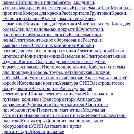
панели
Потолочные плиты
Багеты, молдинги,
уголки
Лакокрасочные материалы
Краски
Эмали
Лаки
Морилки,
пропитки
Колеры для краски
Растворители
Грунтовки
Краски,
эмали аэрозольные
Краски, эмали
Пены, клеи,
герметики
Жидкие гвозди
Герметики
Монтажная пена
Клеи для
обоев
Клеи для напольных покрытий
Очистители,
растворители
Фиксаторы резьбы
Клеи
Герметики,
пены
Электромонтажное оборудование
Розетки и
выключатели
Электрические звонки
Коробки
распределительные и подрозетники
Электропатроны
Вилки,
штепсели
Молниеприемники
Заземление
Электромонтажные
изделия
Клеммы
Средства диэлектрические
Трубки
термоусаживаемые
Изолирующие зажимы
Кабель и системы
для прокладки
Короба, трубы, металлорукав
Силовой
кабель
Наконечники, гильзы кабельные
Аксессуары для труб,
коробов
Кабельный крепеж
Арматура СИП
Электрощитовое
оборудование
Электрощиты
Аксессуары для
электрощита
Шины электротехнические
Выключатели
путевые, концевые
Трансформаторы
Аппаратура
управления
Рубильники
Предохранители
Частотные
преобразователи
Пускатели магнитные
Модульная
автоматика
Выключатели автоматические
Реле
Выключатели
нагрузки
Контакторы
Дополнительное модульное
оборудование
УЗИП
Автоматика пуска
двигателя
Дифференциальные