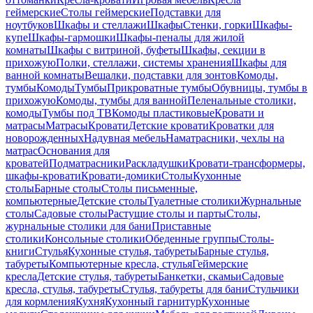
геймерские
Столы геймерские
Подставки для
ноутбуков
Шкафы и стеллажи
Шкафы
Стенки, горки
Шкафы-
купе
Шкафы-гармошки
Шкафы-пеналы для жилой
комнаты
Шкафы с витриной, буфеты
Шкафы, секции в
прихожую
Полки, стеллажи, системы хранения
Шкафы для
ванной комнаты
Вешалки, подставки для зонтов
Комоды,
тумбы
Комоды
Тумбы
Прикроватные тумбы
Обувницы, тумбы в
прихожую
Комоды, тумбы для ванной
Пеленальные столики,
комоды
Тумбы под ТВ
Комоды пластиковые
Кровати и
матрасы
Матрасы
Кровати
Детские кровати
Кроватки для
новорожденных
Надувная мебель
Наматрасники, чехлы на
матрас
Основания для
кроватей
Подматрасники
Раскладушки
Кровати-трансформеры,
шкафы-кровати
Кровати-домики
Столы
Кухонные
столы
Барные столы
Столы письменные,
компьютерные
Детские столы
Туалетные столики
Журнальные
столы
Садовые столы
Растущие столы и парты
Столы,
журнальные столики для бани
Приставные
столики
Консольные столики
Обеденные группы
Столы-
книги
Стулья
Кухонные стулья, табуреты
Барные стулья,
табуреты
Компьютерные кресла, стулья
Геймерские
кресла
Детские стулья, табуреты
Банкетки, скамьи
Садовые
кресла, стулья, табуреты
Стулья, табуреты для бани
Стульчики
для кормления
Кухня
Кухонный гарнитур
Кухонные