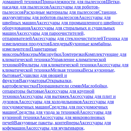
домашней техники
Принадлежности для пылесосов
Щетки,
насадки для пылесосов
Аксессуары для роботов-
пылесосов
Расходные материалы для пылесосов
Станции,
аккумуляторы для роботов-пылесосов
Аксессуары для
швейных машин
Аксессуары для промышленного швейного
оборудования
Аксессуары для стиральных и сушильных
машин
Аксессуары для пароочистителей,
отпаривателей
Аксессуары для стеклоочистителей
Техника для
измельчения продуктов
Блендеры
Кухонные комбайны,
измельчители
Планетарные
миксеры
Миксеры
Мясорубки
Ломтерезки
Комплектующие для
климатической техники
Управление климатической
техникой
Фильтры для климатической техники
Аксессуары для
климатической техники
Мелкая техника
Весы кухонные,
бытовые
Сушилки для овощей и
фруктов
Вакууматоры
Открывалки,
картофелечистки
Проращиватели семян
Маслобойки,
сепараторы бытовые
Аксессуары для крупной
техники
Аксессуары для вытяжек
Аксессуары для плит и
духовок
Аксессуары для холодильников
Аксессуары для
посудомоечных машин
Средства для посудомоечных
машин
Средства для ухода за техникой
Аксессуары для
кухонной техники
Аксессуары для микроволновых
печей
Вакуумные пакеты, контейнеры
Аксессуары для
кофемашин
Аксессуары для мультиварок,