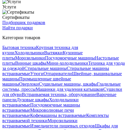
Услуги
Сертификаты
Подборщик подарков
Найти подарки
Категории товаров
Бытовая техника
Крупная техника для
кухни
Холодильники
Вытяжки
Кухонные
плиты
Морозильники
Посудомоечные машины
Настольные
плиты
Винные шкафы
Мини-холодильники
Техника для ухода
за одеждой
Стиральные машины
Стиральные машины
встраиваемые
Утюги
Отпариватели
Швейные, вышивальные
машины
Промышленные швейные
машины
Оверлоки
Сушильные машины, шкафы
Гладильные
системы, прессы
Машинки для удаления катышков
Сушилки
для обуви
Встраиваемая техника, оборудование
Варочные
панели
Духовые шкафы
Холодильники
встраиваемые
Посудомоечные машины
встраиваемые
Микроволновые печи
встраиваемые
Кофемашины встраиваемые
Комплекты
встраиваемой техники
Морозильники
встраиваемые
Измельчители пищевых отходов
Шкафы для