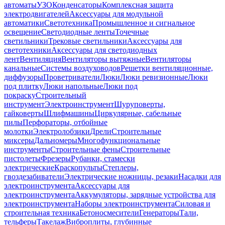
автоматы
УЗО
Конденсаторы
Комплексная защита
электродвигателей
Аксессуары для модульной
автоматики
Светотехника
Промышленное и сигнальное
освещение
Светодиодные ленты
Точечные
светильники
Трековые светильники
Аксессуары для
светотехники
Аксессуары для светодиодных
лент
Вентиляция
Вентиляторы вытяжные
Вентиляторы
канальные
Системы воздуховодов
Решетки вентиляционные,
диффузоры
Проветриватели
Люки
Люки ревизионные
Люки
под плитку
Люки напольные
Люки под
покраску
Строительный
инструмент
Электроинструмент
Шуруповерты,
гайковерты
Шлифмашины
Циркулярные, сабельные
пилы
Перфораторы, отбойные
молотки
Электролобзики
Дрели
Строительные
миксеры
Дальномеры
Многофункциональные
инструменты
Строительные фены
Строительные
пистолеты
Фрезеры
Рубанки, стамески
электрические
Краскопульты
Степлеры,
гвоздезабиватели
Электрические ножницы, резаки
Насадки для
электроинструмента
Аксессуары для
электроинструмента
Аккумуляторы, зарядные устройства для
электроинструмента
Наборы электроинструмента
Силовая и
строительная техника
Бетоносмесители
Генераторы
Тали,
тельферы
Такелаж
Виброплиты, глубинные