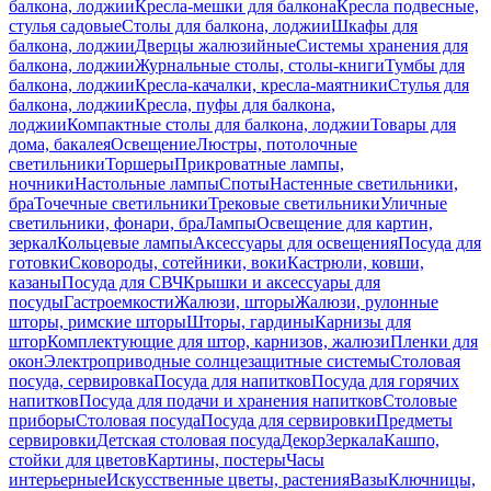
балкона, лоджии
Кресла-мешки для балкона
Кресла подвесные,
стулья садовые
Столы для балкона, лоджии
Шкафы для
балкона, лоджии
Дверцы жалюзийные
Системы хранения для
балкона, лоджии
Журнальные столы, столы-книги
Тумбы для
балкона, лоджии
Кресла-качалки, кресла-маятники
Стулья для
балкона, лоджии
Кресла, пуфы для балкона,
лоджии
Компактные столы для балкона, лоджии
Товары для
дома, бакалея
Освещение
Люстры, потолочные
светильники
Торшеры
Прикроватные лампы,
ночники
Настольные лампы
Споты
Настенные светильники,
бра
Точечные светильники
Трековые светильники
Уличные
светильники, фонари, бра
Лампы
Освещение для картин,
зеркал
Кольцевые лампы
Аксессуары для освещения
Посуда для
готовки
Сковороды, сотейники, воки
Кастрюли, ковши,
казаны
Посуда для СВЧ
Крышки и аксессуары для
посуды
Гастроемкости
Жалюзи, шторы
Жалюзи, рулонные
шторы, римские шторы
Шторы, гардины
Карнизы для
штор
Комплектующие для штор, карнизов, жалюзи
Пленки для
окон
Электроприводные солнцезащитные системы
Столовая
посуда, сервировка
Посуда для напитков
Посуда для горячих
напитков
Посуда для подачи и хранения напитков
Столовые
приборы
Столовая посуда
Посуда для сервировки
Предметы
сервировки
Детская столовая посуда
Декор
Зеркала
Кашпо,
стойки для цветов
Картины, постеры
Часы
интерьерные
Искусственные цветы, растения
Вазы
Ключницы,