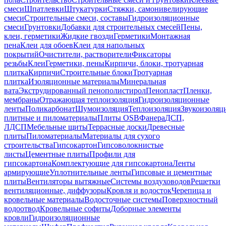
смеси
Шпатлевки
Штукатурки
Стяжки, самонивелирующие
смеси
Строительные смеси, составы
Гидроизоляционные
смеси
Грунтовки
Добавки для строительных смесей
Пены,
клеи, герметики
Жидкие гвозди
Герметики
Монтажная
пена
Клеи для обоев
Клеи для напольных
покрытий
Очистители, растворители
Фиксаторы
резьбы
Клеи
Герметики, пены
Кирпичи, блоки, тротуарная
плитка
Кирпичи
Строительные блоки
Тротуарная
плитка
Изоляционные материалы
Минеральная
вата
Экструдированный пенополистирол
Пенопласт
Пленки,
мембраны
Отражающая теплоизоляция
Гидроизоляционные
ленты
Поликарбонат
Шумоизоляция
Теплоизоляция
Звукоизоляц
плитные и пиломатериалы
Плиты OSB
Фанера
ДСП,
ЛДСП
Мебельные щиты
Террасные доски
Древесные
плиты
Пиломатериалы
Материалы для сухого
строительства
Гипсокартон
Гипсоволокнистые
листы
Цементные плиты
Профили для
гипсокартона
Комплектующие для гипсокартона
Ленты
армирующие
Уплотнительные ленты
Гипсовые и цементные
плиты
Вентиляторы вытяжные
Системы воздуховодов
Решетки
вентиляционные, диффузоры
Кровля и водосток
Черепица и
кровельные материалы
Водосточные системы
Поверхностный
водоотвод
Кровельные софиты
Доборные элементы
кровли
Гидроизоляционные