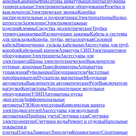
анкеры
Карабины
Фиксаторы арматуры
Шплинты
Пружины
универсальные
Электромонтажное оборудование
Розетки и
выключатели
Электрические звонки
Коробки
распределительные и подрозетники
Электропатроны
Вилки,
штепсели
Заземление
Электромонтажные
изделия
Клеммы
Средства диэлектрические
Трубки
термоусаживаемые
Изолирующие зажимы
Кабель и системы
для прокладки
Короба, трубы, металлорукав
Силовой
кабель
Наконечники, гильзы кабельные
Аксессуары для труб,
коробов
Кабельный крепеж
Арматура СИП
Электрощитовое
оборудование
Электрощиты
Аксессуары для
электрощита
Шины электротехнические
Выключатели
путевые, концевые
Трансформаторы
Аппаратура
управления
Рубильники
Предохранители
Частотные
преобразователи
Пускатели магнитные
Модульная
автоматика
Выключатели автоматические
Реле
Выключатели
нагрузки
Контакторы
Дополнительное модульное
оборудование
УЗИП
Автоматика пуска
двигателя
Дифференциальные
автоматы
УЗО
Конденсаторы
Комплексная защита
электродвигателей
Аксессуары для модульной
автоматики
Приборы учета
Счетчики газа
Счетчики
электроэнергии
Счетчики воды
Ремонт и отделка
Напольные
покрытия и
плитка
Плитка
Ламинат
Линолеум
Керамогранит
Спортивные