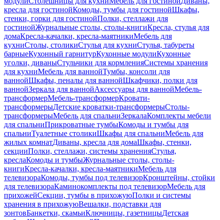
модули
Столешницы для кухни
Мебель для гостиной
Диваны,
кресла для гостиной
Комоды, тумбы для гостиной
Шкафы,
стенки, горки для гостиной
Полки, стеллажи для
гостиной
Журнальные столы, столы-книги
Кресла, стулья для
дома
Кресла-качалки, кресла-маятники
Мебель для
кухни
Столы, столики
Стулья для кухни
Стулья, табуреты
барные
Кухонный гарнитур
Кухонные модули
Кухонные
уголки, диваны
Стульчики для кормления
Системы хранения
для кухни
Мебель для ванной
Тумбы, консоли для
ванной
Шкафы, пеналы для ванной
Шкафчики, полки для
ванной
Зеркала для ванной
Аксессуары для ванной
Мебель-
трансформер
Мебель-трансформер
Кровати-
трансформеры
Детские кроватки-трансформеры
Столы-
трансформеры
Мебель для спальни
Зеркала
Комплекты мебели
для спальни
Прикроватные тумбы
Комоды и тумбы для
спальни
Туалетные столики
Шкафы для спальни
Мебель для
жилых комнат
Диваны, кресла для дома
Шкафы, стенки,
секции
Полки, стеллажи, системы хранения
Стулья,
кресла
Комоды и тумбы
Журнальные столы, столы-
книги
Кресла-качалки, кресла-маятники
Мебель для
телевизора
Комоды, тумбы под телевизор
Кронштейны, стойки
для телевизора
Каминокомплекты под телевизор
Мебель для
прихожей
Секции, тумбы в прихожую
Полки и системы
хранения в прихожую
Вешалки, подставки для
зонтов
Банкетки, скамьи
Ключницы, газетницы
Детская