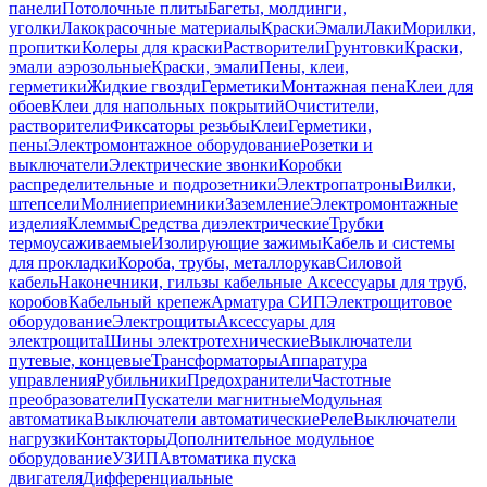
панели
Потолочные плиты
Багеты, молдинги,
уголки
Лакокрасочные материалы
Краски
Эмали
Лаки
Морилки,
пропитки
Колеры для краски
Растворители
Грунтовки
Краски,
эмали аэрозольные
Краски, эмали
Пены, клеи,
герметики
Жидкие гвозди
Герметики
Монтажная пена
Клеи для
обоев
Клеи для напольных покрытий
Очистители,
растворители
Фиксаторы резьбы
Клеи
Герметики,
пены
Электромонтажное оборудование
Розетки и
выключатели
Электрические звонки
Коробки
распределительные и подрозетники
Электропатроны
Вилки,
штепсели
Молниеприемники
Заземление
Электромонтажные
изделия
Клеммы
Средства диэлектрические
Трубки
термоусаживаемые
Изолирующие зажимы
Кабель и системы
для прокладки
Короба, трубы, металлорукав
Силовой
кабель
Наконечники, гильзы кабельные
Аксессуары для труб,
коробов
Кабельный крепеж
Арматура СИП
Электрощитовое
оборудование
Электрощиты
Аксессуары для
электрощита
Шины электротехнические
Выключатели
путевые, концевые
Трансформаторы
Аппаратура
управления
Рубильники
Предохранители
Частотные
преобразователи
Пускатели магнитные
Модульная
автоматика
Выключатели автоматические
Реле
Выключатели
нагрузки
Контакторы
Дополнительное модульное
оборудование
УЗИП
Автоматика пуска
двигателя
Дифференциальные