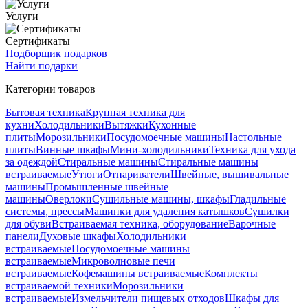
Услуги
Сертификаты
Подборщик подарков
Найти подарки
Категории товаров
Бытовая техника
Крупная техника для
кухни
Холодильники
Вытяжки
Кухонные
плиты
Морозильники
Посудомоечные машины
Настольные
плиты
Винные шкафы
Мини-холодильники
Техника для ухода
за одеждой
Стиральные машины
Стиральные машины
встраиваемые
Утюги
Отпариватели
Швейные, вышивальные
машины
Промышленные швейные
машины
Оверлоки
Сушильные машины, шкафы
Гладильные
системы, прессы
Машинки для удаления катышков
Сушилки
для обуви
Встраиваемая техника, оборудование
Варочные
панели
Духовые шкафы
Холодильники
встраиваемые
Посудомоечные машины
встраиваемые
Микроволновые печи
встраиваемые
Кофемашины встраиваемые
Комплекты
встраиваемой техники
Морозильники
встраиваемые
Измельчители пищевых отходов
Шкафы для