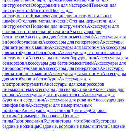
инструментов
Оборудование для мастерской
Тележки для
инструментов
Магниты
Шкафы для
инструментов
Комплектующие для инструментальных
шкафов
Стеллажи металлические
Стенды, держатели для
инструментов
Поддоны для инструментов
Аксессуары для
силовой и строительной техники
Аксессуары для
бензорезов
Аксессуары для бетоносмесителей
Аксессуары для
виброоборудования
Аксессуары для генераторов
Аксессуары
для затирочных машин
Аксессуары для мотопомп
Аксессуары
для мотобуров и бензобуров
Аксессуары для строительного
инструмента
Аксессуары пневмооборудования
Аксессуары для
бензорезов
Аксессуары для бетоносмесителей
Аксессуары для
виброоборудования
Аксессуары для генераторов
Аксессуары
для затирочных машин
Аксессуары для мотопомп
Аксессуары
для мотобуров и бензобуров
Аксессуары для
электроинструмента
Аксессуары для компрессоров,
пневмосистем
Аксессуары для сварки, пайки
Аксессуары для
станков
Аксессуары для стружкоотсосов
Аксессуары для
бурения и сверления
Аксессуары для резания
Аксессуары для
шлифования
Аксессуары для измерительных
приборов
Аксессуары для станков
Дом и сад
Садовая
техника
Триммеры, бензокосы
Цепные
пилы
Газонокосилки
Культиваторы, мотоблоки
Кусторезы,
садовые ножницы
Садовые, кормовые измельчители
Садовые