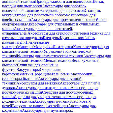
домашней техники
Принадлежности для пылесосов
Щетки,
насадки для пылесосов
Аксессуары для роботов-
пылесосов
Расходные материалы для пылесосов
Станции,
аккумуляторы для роботов-пылесосов
Аксессуары для
швейных машин
Аксессуары для промышленного швейного
оборудования
Аксессуары для стиральных и сушильных
машин
Аксессуары для пароочистителей,
отпаривателей
Аксессуары для стеклоочистителей
Техника для
измельчения продуктов
Блендеры
Кухонные комбайны,
измельчители
Планетарные
миксеры
Миксеры
Мясорубки
Ломтерезки
Комплектующие для
климатической техники
Управление климатической
техникой
Фильтры для климатической техники
Аксессуары для
климатической техники
Мелкая техника
Весы кухонные,
бытовые
Сушилки для овощей и
фруктов
Вакууматоры
Открывалки,
картофелечистки
Проращиватели семян
Маслобойки,
сепараторы бытовые
Аксессуары для крупной
техники
Аксессуары для вытяжек
Аксессуары для плит и
духовок
Аксессуары для холодильников
Аксессуары для
посудомоечных машин
Средства для посудомоечных
машин
Средства для ухода за техникой
Аксессуары для
кухонной техники
Аксессуары для микроволновых
печей
Вакуумные пакеты, контейнеры
Аксессуары для
кофемашин
Аксессуары для мультиварок,