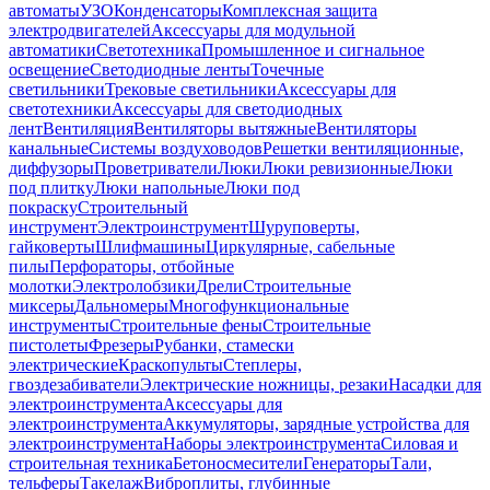
автоматы
УЗО
Конденсаторы
Комплексная защита
электродвигателей
Аксессуары для модульной
автоматики
Светотехника
Промышленное и сигнальное
освещение
Светодиодные ленты
Точечные
светильники
Трековые светильники
Аксессуары для
светотехники
Аксессуары для светодиодных
лент
Вентиляция
Вентиляторы вытяжные
Вентиляторы
канальные
Системы воздуховодов
Решетки вентиляционные,
диффузоры
Проветриватели
Люки
Люки ревизионные
Люки
под плитку
Люки напольные
Люки под
покраску
Строительный
инструмент
Электроинструмент
Шуруповерты,
гайковерты
Шлифмашины
Циркулярные, сабельные
пилы
Перфораторы, отбойные
молотки
Электролобзики
Дрели
Строительные
миксеры
Дальномеры
Многофункциональные
инструменты
Строительные фены
Строительные
пистолеты
Фрезеры
Рубанки, стамески
электрические
Краскопульты
Степлеры,
гвоздезабиватели
Электрические ножницы, резаки
Насадки для
электроинструмента
Аксессуары для
электроинструмента
Аккумуляторы, зарядные устройства для
электроинструмента
Наборы электроинструмента
Силовая и
строительная техника
Бетоносмесители
Генераторы
Тали,
тельферы
Такелаж
Виброплиты, глубинные