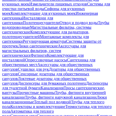
кухонных моек
Измельчители пищевых отходов
Системы для
очистки питьевой воды
Сифоны для кухонных
моек
Комплектующие для кухонных моек
Инженерная
сантехника
Инсталляции для
сантехники
Полотенцесушители
Отвод и подвод воды
Трубы
водопроводные
Магистральные фильтры, системы
сантехнические
Комплектующие для радиаторов,
полотенцесушителей
Монтажные комплекты для
сантехники
Регулирующая арматура
Системы защиты от
протечек
Люки сантехнические
Аксессуары для
магистральных фильтров, систем
сантехнических
Фитинги
Комплектующие для
инсталляций
Опрессовочные насосы
Сантехника для
общественных мест
Аксессуары для общественных
санузлов
Сушилки для рук
Дозаторы для общественных
санузлов
Сенсорные дозаторы для общественных
санузлов
Локтевые дозаторы для общественных
санузлов
Диспенсеры для бумажных полотенец
Диспенсеры
для туалетной бумаги
Канализация
Тросы сантехнические,
вантузы
Прочистные машины
Трубы, фитинги внутренней
канализации
Трубы, фитинги наружной канализации
Люки
канализационные
Теплый пол водяной
Трубы для теплого
пола
Коллекторы и комплектующие
Термостатика для теплого
пола
Автоматика для теплого
пола
Строительство
Строительные смеси и грунтовки
Клеевые