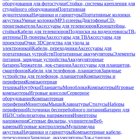
оборудования для фотостудии
Стойки, системы крепления для
студийного оборудования
Портативная
аудиотехника
Наушники и гарнитуры
Портативные колонки,
акустика
Умные колонки
MP3-плееры
Диктофоны
CD-
проигрыватели
Аксессуары для телевизоров
Кронштейны,
стойки
Кабели для телевизоров
Подписки на видеосервисы
ТВ-
антенны
ТВ-тюнеры
Аксессуары для ТВ
Аксессуары для
проектора
Очки 3D
Средства для ухода за
электроникой
Кабели, переходники
Аксессуары для
портативных устройств
Портативные аккумуляторы
Элементы
питания, зарядные устройства
Аккумуляторные
батареи
Держатели, док-станции
Аксессуары для планшетов,
смартфонов
Кабели для телефонов, планшетов
Зарядные
устройства для телефонов, планшетов
Компьютеры и
периферия
Компьютерная
техника
Ноутбуки
Планшеты
Моноблоки
Компьютеры
Игровые
компьютеры
Игровые консоли
Серверное
оборудование
Компьютерная
периферия
Мониторы
Мыши
Клавиатуры
Стилусы
Наборы
периферии
Источники бесперебойного питания
Батареи для
ИБП
Стабилизаторы напряжения
Инверторы
напряжения
Сетевые фильтры, удлинители
Веб-
камеры
Игровые контроллеры
Мультимедиа
акустика
Наушники и гарнитуры
Компьютерные кабели,
переходники
Зарядные, аккумуляторы
Док-станции,