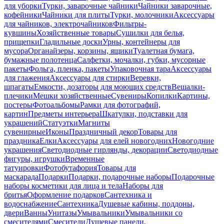
для уборки
Турки, заварочные чайники
Чайники заварочные,
кофейники
Чайники для плиты
Турки, молочники
Аксессуары
для чайников, электрочайников
Фильтры-
кувшины
Хозяйственные товары
Сушилки для белья,
прищепки
Гладильные доски
Урны, контейнеры для
мусора
Органайзеры, корзины, ящики
Туалетная бумага,
бумажные полотенца
Салфетки, мочалки, губки, мусорные
пакеты
Фольга, пленка, пакеты
Упаковочная тара
Аксессуары
для глажения
Аксессуары для стирки
Веревки,
шпагаты
Емкости, дозаторы для моющих средств
Вешалки-
плечики
Мешки хозяйственные
Сувениры
Копилки
Картины,
постеры
Фотоальбомы
Рамки для фотографий,
картин
Предметы интерьера
Шкатулки, подставки для
украшений
Статуэтки
Магниты
сувенирные
Иконы
Праздничный декор
Товары для
праздника
Елки
Аксессуары для елей новогодних
Новогодние
украшения
Светодиодные гирлянды, декорации
Светодиодные
фигуры, игрушки
Временные
татуировки
Фотобутафория
Товары для
маскарада
Подарки
Подарки, подарочные наборы
Подарочные
наборы косметики для лица и тела
Наборы для
бритья
Оформление подарков
Сантехника и
водоснабжение
Сантехника
Душевые кабины, поддоны,
двери
Ванны
Унитазы
Умывальники
Умывальники со
смесителями
Смесители
Душевые панели,