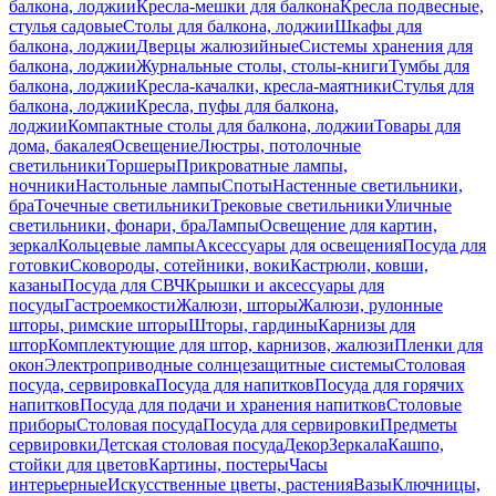
балкона, лоджии
Кресла-мешки для балкона
Кресла подвесные,
стулья садовые
Столы для балкона, лоджии
Шкафы для
балкона, лоджии
Дверцы жалюзийные
Системы хранения для
балкона, лоджии
Журнальные столы, столы-книги
Тумбы для
балкона, лоджии
Кресла-качалки, кресла-маятники
Стулья для
балкона, лоджии
Кресла, пуфы для балкона,
лоджии
Компактные столы для балкона, лоджии
Товары для
дома, бакалея
Освещение
Люстры, потолочные
светильники
Торшеры
Прикроватные лампы,
ночники
Настольные лампы
Споты
Настенные светильники,
бра
Точечные светильники
Трековые светильники
Уличные
светильники, фонари, бра
Лампы
Освещение для картин,
зеркал
Кольцевые лампы
Аксессуары для освещения
Посуда для
готовки
Сковороды, сотейники, воки
Кастрюли, ковши,
казаны
Посуда для СВЧ
Крышки и аксессуары для
посуды
Гастроемкости
Жалюзи, шторы
Жалюзи, рулонные
шторы, римские шторы
Шторы, гардины
Карнизы для
штор
Комплектующие для штор, карнизов, жалюзи
Пленки для
окон
Электроприводные солнцезащитные системы
Столовая
посуда, сервировка
Посуда для напитков
Посуда для горячих
напитков
Посуда для подачи и хранения напитков
Столовые
приборы
Столовая посуда
Посуда для сервировки
Предметы
сервировки
Детская столовая посуда
Декор
Зеркала
Кашпо,
стойки для цветов
Картины, постеры
Часы
интерьерные
Искусственные цветы, растения
Вазы
Ключницы,