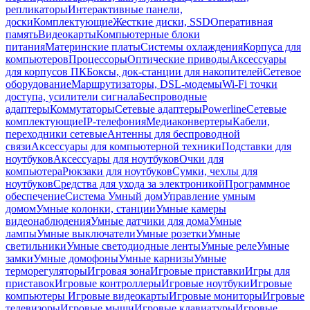
репликаторы
Интерактивные панели,
доски
Комплектующие
Жесткие диски, SSD
Оперативная
память
Видеокарты
Компьютерные блоки
питания
Материнские платы
Системы охлаждения
Корпуса для
компьютеров
Процессоры
Оптические приводы
Аксессуары
для корпусов ПК
Боксы, док-станции для накопителей
Сетевое
оборудование
Маршрутизаторы, DSL-модемы
Wi-Fi точки
доступа, усилители сигнала
Беспроводные
адаптеры
Коммутаторы
Сетевые адаптеры
Powerline
Сетевые
комплектующие
IP-телефония
Медиаконвертеры
Кабели,
переходники сетевые
Антенны для беспроводной
связи
Аксессуары для компьютерной техники
Подставки для
ноутбуков
Аксессуары для ноутбуков
Очки для
компьютера
Рюкзаки для ноутбуков
Сумки, чехлы для
ноутбуков
Средства для ухода за электроникой
Программное
обеспечение
Система Умный дом
Управление умным
домом
Умные колонки, станции
Умные камеры
видеонаблюдения
Умные датчики для дома
Умные
лампы
Умные выключатели
Умные розетки
Умные
светильники
Умные светодиодные ленты
Умные реле
Умные
замки
Умные домофоны
Умные карнизы
Умные
терморегуляторы
Игровая зона
Игровые приставки
Игры для
приставок
Игровые контроллеры
Игровые ноутбуки
Игровые
компьютеры
Игровые видеокарты
Игровые мониторы
Игровые
телевизоры
Игровые мыши
Игровые клавиатуры
Игровые