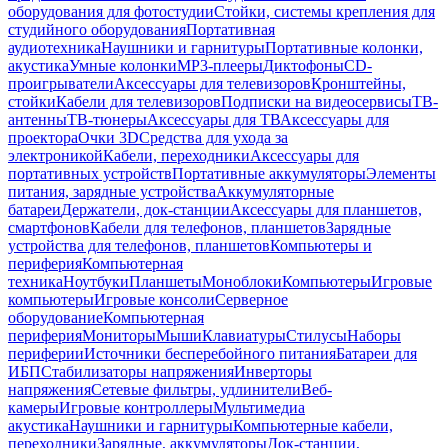
оборудования для фотостудии
Стойки, системы крепления для
студийного оборудования
Портативная
аудиотехника
Наушники и гарнитуры
Портативные колонки,
акустика
Умные колонки
MP3-плееры
Диктофоны
CD-
проигрыватели
Аксессуары для телевизоров
Кронштейны,
стойки
Кабели для телевизоров
Подписки на видеосервисы
ТВ-
антенны
ТВ-тюнеры
Аксессуары для ТВ
Аксессуары для
проектора
Очки 3D
Средства для ухода за
электроникой
Кабели, переходники
Аксессуары для
портативных устройств
Портативные аккумуляторы
Элементы
питания, зарядные устройства
Аккумуляторные
батареи
Держатели, док-станции
Аксессуары для планшетов,
смартфонов
Кабели для телефонов, планшетов
Зарядные
устройства для телефонов, планшетов
Компьютеры и
периферия
Компьютерная
техника
Ноутбуки
Планшеты
Моноблоки
Компьютеры
Игровые
компьютеры
Игровые консоли
Серверное
оборудование
Компьютерная
периферия
Мониторы
Мыши
Клавиатуры
Стилусы
Наборы
периферии
Источники бесперебойного питания
Батареи для
ИБП
Стабилизаторы напряжения
Инверторы
напряжения
Сетевые фильтры, удлинители
Веб-
камеры
Игровые контроллеры
Мультимедиа
акустика
Наушники и гарнитуры
Компьютерные кабели,
переходники
Зарядные, аккумуляторы
Док-станции,