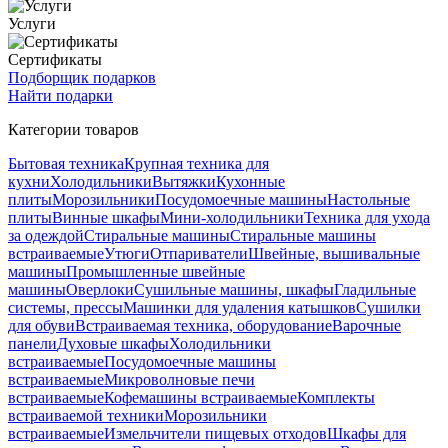
Услуги
Сертификаты
Подборщик подарков
Найти подарки
Категории товаров
Бытовая техника
Крупная техника для
кухни
Холодильники
Вытяжки
Кухонные
плиты
Морозильники
Посудомоечные машины
Настольные
плиты
Винные шкафы
Мини-холодильники
Техника для ухода
за одеждой
Стиральные машины
Стиральные машины
встраиваемые
Утюги
Отпариватели
Швейные, вышивальные
машины
Промышленные швейные
машины
Оверлоки
Сушильные машины, шкафы
Гладильные
системы, прессы
Машинки для удаления катышков
Сушилки
для обуви
Встраиваемая техника, оборудование
Варочные
панели
Духовые шкафы
Холодильники
встраиваемые
Посудомоечные машины
встраиваемые
Микроволновые печи
встраиваемые
Кофемашины встраиваемые
Комплекты
встраиваемой техники
Морозильники
встраиваемые
Измельчители пищевых отходов
Шкафы для