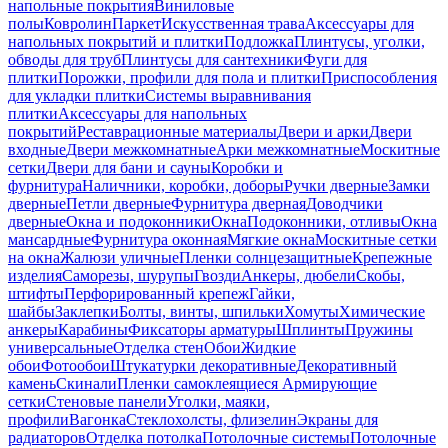
напольные покрытия
Виниловые
полы
Ковролин
Паркет
Искусственная трава
Аксессуары для
напольных покрытий и плитки
Подложка
Плинтусы, уголки,
обводы для труб
Плинтусы для сантехники
Фуги для
плитки
Порожки, профили для пола и плитки
Приспособления
для укладки плитки
Системы выравнивания
плитки
Аксессуары для напольных
покрытий
Реставрационные материалы
Двери и арки
Двери
входные
Двери межкомнатные
Арки межкомнатные
Москитные
сетки
Двери для бани и сауны
Коробки и
фурнитура
Наличники, коробки, доборы
Ручки дверные
Замки
дверные
Петли дверные
Фурнитура дверная
Доводчики
дверные
Окна и подоконники
Окна
Подоконники, отливы
Окна
мансардные
Фурнитура оконная
Мягкие окна
Москитные сетки
на окна
Жалюзи уличные
Пленки солнцезащитные
Крепежные
изделия
Саморезы, шурупы
Гвозди
Анкеры, дюбели
Скобы,
штифты
Перфорированный крепеж
Гайки,
шайбы
Заклепки
Болты, винты, шпильки
Хомуты
Химические
анкеры
Карабины
Фиксаторы арматуры
Шплинты
Пружины
универсальные
Отделка стен
Обои
Жидкие
обои
Фотообои
Штукатурки декоративные
Декоративный
камень
Скинали
Пленки самоклеящиеся
Армирующие
сетки
Стеновые панели
Уголки, маяки,
профили
Вагонка
Стеклохолсты, флизелин
Экраны для
радиаторов
Отделка потолка
Потолочные системы
Потолочные