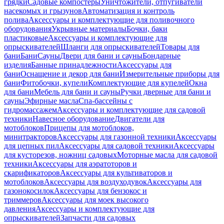
грядки
Садовые компостеры
Уничтожители, отпугиватели
насекомых и грызунов
Автоматизация и контроль
полива
Аксессуары и комплектующие для поливочного
оборудования
Укрывные материалы
Бочки, баки
пластиковые
Аксессуары и комплектующие для
опрыскивателей
Шланги для опрыскивателей
Товары для
бани
Бани
Сауны
Двери для бани и сауны
Бондарные
изделия
Банные принадлежности
Аксессуары для
бани
Оснащение и декор для бани
Измерительные приборы для
бани
Фитобочки, купели
Комплектующие для купелей
Окна
для бани
Мебель для бани и сауны
Ручки дверные для бани и
сауны
Эфирные масла
Спа-бассейны с
гидромассажем
Аксессуары и комплектующие для садовой
техники
Навесное оборудование
Двигатели для
мотоблоков
Прицепы для мотоблоков,
минитракторов
Аксессуары для газонной техники
Аксессуары
для цепных пил
Аксессуары для садовой техники
Аксессуары
для кусторезов, ножниц садовых
Моторные масла для садовой
техники
Аксессуары для аэратоторов и
скарификаторов
Аксессуары для культиваторов и
мотоблоков
Аксессуары для воздуходувок
Аксессуары для
газонокосилок
Аксессуары для бензокос и
триммеров
Аксессуары для моек высокого
давления
Аксессуары и комплектующие для
опрыскивателей
Запчасти для садовых