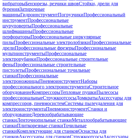
вибраторы
Бензорезы, резчики швов
Стойки, дрели для
бурения
Затирочные
машины
Гидроинструмент
Погрузчики
Профессиональный
инструмент
Профессиональные
шуруповерты
Профессиональные
шлифмашины
Профессиональные
перфораторы
Профессиональные циркулярные
пилы
Профессиональные электролобзики
Профессиональные
дрели
Профессиональные фрезеры
Профессиональные
мультиинструменты
Профессиональные
электрорубанки
Профессиональные строительные
фены
Профессиональные строительные
пистолеты
Профессиональные точильные
станки
Профессиональные
электроножницы
Пневмоинструмент
Наборы
профессионального электроинструмента
Строительное
оборудование
Компрессоры
Тепловые пушки
Пылесосы
профессиональные
Стружкоотсосы
Домкраты
Аксессуары для
компрессоров, пневмосистем
Системы пылеудаления для
электроинструмента
Пневмоинструмент
Станки и
оборудование
Деревообрабатывающие
станки
Ленточнопильные станки
Металлообрабатывающие
станки
Плиткорезные станки
Точильные
станки
Комплектующие для станков
Оснастка для
станков
Аксессуары для станков
Стружкоотсосы
Аксессуары