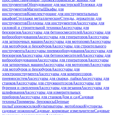
инструментов
Оборудование для мастерской
Тележки для
инструментов
Магниты
Шкафы для
инструментов
Комплектующие для инструментальных
шкафов
Стеллажи металлические
Стенды, держатели для
инструментов
Поддоны для инструментов
Аксессуары для
силовой и строительной техники
Аксессуары для
бензорезов
Аксессуары для бетоносмесителей
Аксессуары для
виброоборудования
Аксессуары для генераторов
Аксессуары
для затирочных машин
Аксессуары для мотопомп
Аксессуары
для мотобуров и бензобуров
Аксессуары для строительного
инструмента
Аксессуары пневмооборудования
Аксессуары для
бензорезов
Аксессуары для бетоносмесителей
Аксессуары для
виброоборудования
Аксессуары для генераторов
Аксессуары
для затирочных машин
Аксессуары для мотопомп
Аксессуары
для мотобуров и бензобуров
Аксессуары для
электроинструмента
Аксессуары для компрессоров,
пневмосистем
Аксессуары для сварки, пайки
Аксессуары для
станков
Аксессуары для стружкоотсосов
Аксессуары для
бурения и сверления
Аксессуары для резания
Аксессуары для
шлифования
Аксессуары для измерительных
приборов
Аксессуары для станков
Дом и сад
Садовая
техника
Триммеры, бензокосы
Цепные
пилы
Газонокосилки
Культиваторы, мотоблоки
Кусторезы,
садовые ножницы
Садовые, кормовые измельчители
Садовые