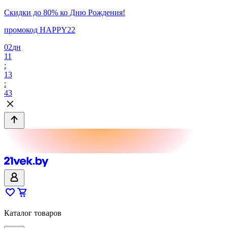
Скидки до 80% ко Дню Рождения!
промокод HAPPY22
02
дн
11
:
13
:
43
Каталог товаров