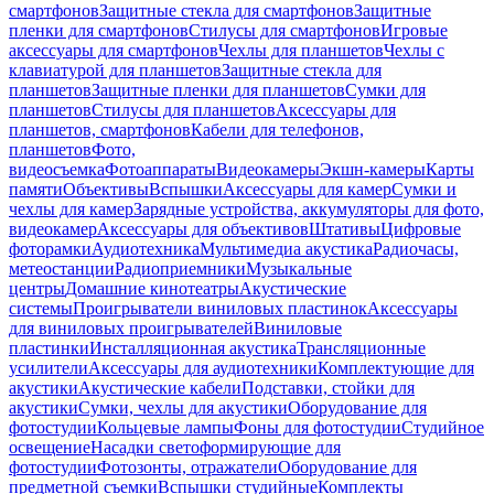
смартфонов
Защитные стекла для смартфонов
Защитные
пленки для смартфонов
Стилусы для смартфонов
Игровые
аксессуары для смартфонов
Чехлы для планшетов
Чехлы с
клавиатурой для планшетов
Защитные стекла для
планшетов
Защитные пленки для планшетов
Сумки для
планшетов
Стилусы для планшетов
Аксессуары для
планшетов, смартфонов
Кабели для телефонов,
планшетов
Фото,
видеосъемка
Фотоаппараты
Видеокамеры
Экшн-камеры
Карты
памяти
Объективы
Вспышки
Аксессуары для камер
Сумки и
чехлы для камер
Зарядные устройства, аккумуляторы для фото,
видеокамер
Аксессуары для объективов
Штативы
Цифровые
фоторамки
Аудиотехника
Мультимедиа акустика
Радиочасы,
метеостанции
Радиоприемники
Музыкальные
центры
Домашние кинотеатры
Акустические
системы
Проигрыватели виниловых пластинок
Аксессуары
для виниловых проигрывателей
Виниловые
пластинки
Инсталляционная акустика
Трансляционные
усилители
Аксессуары для аудиотехники
Комплектующие для
акустики
Акустические кабели
Подставки, стойки для
акустики
Сумки, чехлы для акустики
Оборудование для
фотостудии
Кольцевые лампы
Фоны для фотостудии
Студийное
освещение
Насадки светоформирующие для
фотостудии
Фотозонты, отражатели
Оборудование для
предметной съемки
Вспышки студийные
Комплекты