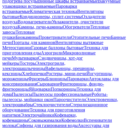
подогрева посуды
Винные шкафы встраиваемые
Вакуумные
упаковщики встраиваемые
Пароварки
встраиваемые
Климатическая техника
Вентиляторы
бытовые
Кондиционеры, сплит-системы
Охладители
воздуха
Водонагреватели
Увлажнители, очистители
воздуха
Камины, печи-камины
Обогреватели
Тепловые
завесы
Тепловые
пушки
Биокамины
Проветриватели
Отопительные печи
Банные
печи
Порталы для каминов
Вентиляторы вытяжные
Метеостанции
Газовые баллоны бытовые
Техника для
приготовления еды
Аэрогрили
Микроволновые
печи
Мультиварки
Сэндвичницы, хот-дог
мейкеры
Тостеры
Электрогрили,
электрошашлычницы
Вафельницы, орешницы,
кексницы
Хлебопечки
Ростеры, мини-печи
Йогуртницы,
мороженицы
Фризеры
Блинницы
Пароварки
Автоклавы для
консервирования
Сыроварни
Фритюрницы, фондю-
фритюрницы
Яйцеварки
Попкорницы
Техника для
дома
Пылесосы
Пылесосы профессиональные
Роботы-
пылесосы, мойщики окон
Пароочистители
Электровеники,
электрошвабры
Стеклоочистители
Стерилизационное
оборудование
Техника для приготовления
напитков
Электрочайники
Кофеварки,
кофемашины
Соковыжималки
Кофемолки
Вспениватели
молока
Сифоны для газирования воды
Аксессуары для