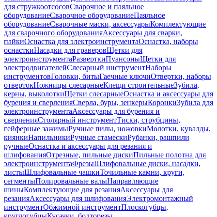
для стружкоотсосов
Сварочное и паяльное
оборудование
Сварочное оборудование
Паяльное
оборудование
Сварочные маски, аксессуары
Комплектующие
для сварочного оборудования
Аксессуары для сварки,
пайки
Оснастка для электроинструмента
Оснастка, наборы
оснастки
Насадки для граверов
Щетки для
электроинструмента
Развертки
Пуансоны
Щетки для
электродвигателей
Слесарный инструмент
Наборы
инструментов
Головки, биты
Гаечные ключи
Отвертки, наборы
отверток
Ножницы слесарные
Клещи строительные
Зубила,
керны, выколотки
Щетки слесарные
Оснастка и аксессуары для
бурения и сверления
Сверла, буры, зенкеры
Коронки
Зубила для
электроинструмента
Аксессуары для бурения и
сверления
Столярный инструмент
Тиски, струбцины,
гейферные зажимы
Ручные пилы, ножовки
Молотки, кувалды,
киянки
Напильники
Ручные стамески
Рубанки, рашпили
ручные
Оснастка и аксессуары для резания и
шлифования
Отрезные, пильные диски
Пильные полотна для
электроинструмента
Фрезы
Шлифовальные диски, насадки,
листы
Шлифовальные чашки
Точильные камни, круги,
сегменты
Полировальные валы
Направляющие
шины
Комплектующие для резания
Аксессуары для
резания
Аксессуары для шлифования
Электромонтажный
инструмент
Обжимной инструмент
Плоскогубцы,
круглогубцы
Кусачки, болторезы,