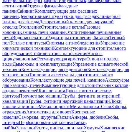
материалы
Шифер
Профнастил
Рулонная кровля
Кровельная
вентиляция
Отделка фасада
Фасадные
панели
Сайдинг
Комплектующие для фасадных
панелей
Декоративные штукатурки для фасада
Клинкерная
плитка для фасада
Декоративный камень для наружной
отделки
Отопление
Отопительные котлы
Газовые
колонки
Камины, печи-камины
Отопительные печи
Банные
печи
Водонагреватели
Радиаторы отопления, батареи
Теплый
пол
Теплые плинтусы
Системы антиобледенения
Управление
климатической техникой
Комплектующие для отопительного
оборудования
Стабилизаторы напряжения
Насосы
циркуляционные
Регулирующая арматура
Отвод и подвод
воды
Дымоходы и комплектующие
Управление климатической
техникой
Комплектующие для радиаторов
Комплектующие для
теплого пола
Топливо и аксессуары для отопительного
оборудования
Комплектующие для печей, каминов
Аксессуары
для каминов, печей
Комплектующие для отопительных котлов,
водонагревателей
Канализация
Тросы сантехнические,
вантузы
Прочистные машины
Трубы, фитинги внутренней
канализации
Трубы, фитинги наружной канализации
Люки
канализационные
Металлопрокат
Металлопрокат
Сваи
Заборы,
ограждения
Автоматика для ворот
Крепежные
изделия
Саморезы, шурупы
Гвозди
Анкеры, дюбели
Скобы,
штифты
Перфорированный крепеж
Гайки,
шайбы
Заклепки
Болты, винты, шпильки
Хомуты
Химические