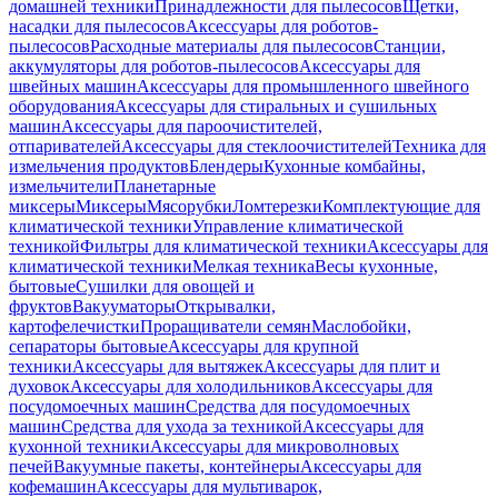
домашней техники
Принадлежности для пылесосов
Щетки,
насадки для пылесосов
Аксессуары для роботов-
пылесосов
Расходные материалы для пылесосов
Станции,
аккумуляторы для роботов-пылесосов
Аксессуары для
швейных машин
Аксессуары для промышленного швейного
оборудования
Аксессуары для стиральных и сушильных
машин
Аксессуары для пароочистителей,
отпаривателей
Аксессуары для стеклоочистителей
Техника для
измельчения продуктов
Блендеры
Кухонные комбайны,
измельчители
Планетарные
миксеры
Миксеры
Мясорубки
Ломтерезки
Комплектующие для
климатической техники
Управление климатической
техникой
Фильтры для климатической техники
Аксессуары для
климатической техники
Мелкая техника
Весы кухонные,
бытовые
Сушилки для овощей и
фруктов
Вакууматоры
Открывалки,
картофелечистки
Проращиватели семян
Маслобойки,
сепараторы бытовые
Аксессуары для крупной
техники
Аксессуары для вытяжек
Аксессуары для плит и
духовок
Аксессуары для холодильников
Аксессуары для
посудомоечных машин
Средства для посудомоечных
машин
Средства для ухода за техникой
Аксессуары для
кухонной техники
Аксессуары для микроволновых
печей
Вакуумные пакеты, контейнеры
Аксессуары для
кофемашин
Аксессуары для мультиварок,