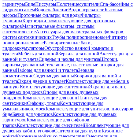
гарнитуры
Биде
Писсуары
Полотенцесушители
Спа-бассейны с
гидромассажем
Водоснабжение
Водонагреватели
Бытовые
насосы
Проточные фильтры для воды
Фильтры-
кувшины
Картриджи, комплектующие для проточных
фильтров
Магистральные фильтры, системы
сантехнические
Аксессуары для магистральных фильтров,
систем сантехнических
Трубы полипропиленовые
Фитинги
полипропиленовые
Расширительные баки,
гидроаккумуляторы
Обустройство ванной комнаты и
туалета
Мебель для ванной
Зеркала для ванной
Аксессуары для
ванной и туалета
Сиденья и чехлы для унитаза
Шторки,
карнизы для ванны
Стеклянные, пластиковые шторки для
ванны
Наборы для ванной и туалета
Зеркала
косметические
Сиденья для ванны
Коврики для ванной и
туалета
Экран-дверки в туалет
Комплектующие для мебели в
ванную
Комплектующие для сантехники
Экраны для ванн,
душевых поддонов
Опоры для ванн, душевых
поддонов
Комплектующие для ванн
Плинтусы для
сантехники
Сифоны, трапы
Комплектующие для
умывальников, моек
Комплектующие для унитазов, писсуаров,
биде
Бачки для унитазов
Комплектующие для душевых
гарнитуров
Комплектующие для сифонов,
трапов
Комплектующие для смесителей
Комплектующие для
душевых кабин, уголков
Сантехника для кухни
Кухонные
мойки
Кухонные мойки со смесителями
Смесители для