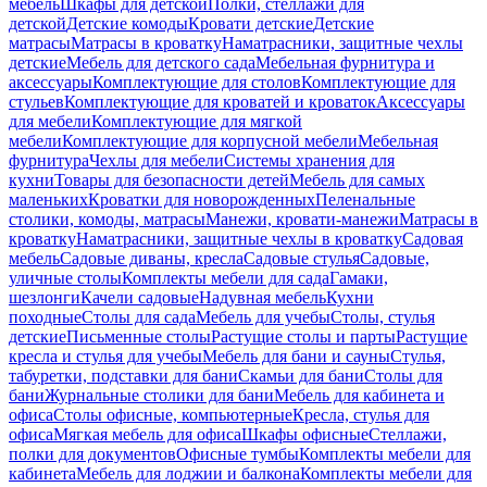
мебель
Шкафы для детской
Полки, стеллажи для
детской
Детские комоды
Кровати детские
Детские
матрасы
Матрасы в кроватку
Наматрасники, защитные чехлы
детские
Мебель для детского сада
Мебельная фурнитура и
аксессуары
Комплектующие для столов
Комплектующие для
стульев
Комплектующие для кроватей и кроваток
Аксессуары
для мебели
Комплектующие для мягкой
мебели
Комплектующие для корпусной мебели
Мебельная
фурнитура
Чехлы для мебели
Системы хранения для
кухни
Товары для безопасности детей
Мебель для самых
маленьких
Кроватки для новорожденных
Пеленальные
столики, комоды, матрасы
Манежи, кровати-манежи
Матрасы в
кроватку
Наматрасники, защитные чехлы в кроватку
Садовая
мебель
Садовые диваны, кресла
Садовые стулья
Садовые,
уличные столы
Комплекты мебели для сада
Гамаки,
шезлонги
Качели садовые
Надувная мебель
Кухни
походные
Столы для сада
Мебель для учебы
Столы, стулья
детские
Письменные столы
Растущие столы и парты
Растущие
кресла и стулья для учебы
Мебель для бани и сауны
Стулья,
табуретки, подставки для бани
Скамьи для бани
Столы для
бани
Журнальные столики для бани
Мебель для кабинета и
офиса
Столы офисные, компьютерные
Кресла, стулья для
офиса
Мягкая мебель для офиса
Шкафы офисные
Стеллажи,
полки для документов
Офисные тумбы
Комплекты мебели для
кабинета
Мебель для лоджии и балкона
Комплекты мебели для