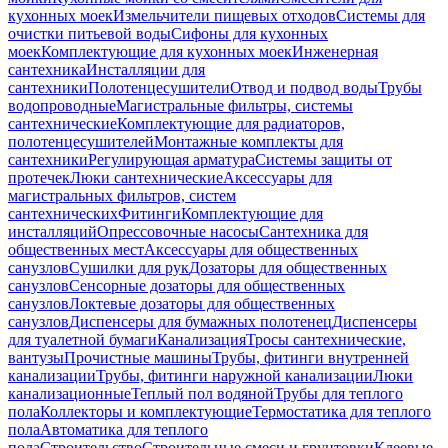
кухонных моек
Измельчители пищевых отходов
Системы для
очистки питьевой воды
Сифоны для кухонных
моек
Комплектующие для кухонных моек
Инженерная
сантехника
Инсталляции для
сантехники
Полотенцесушители
Отвод и подвод воды
Трубы
водопроводные
Магистральные фильтры, системы
сантехнические
Комплектующие для радиаторов,
полотенцесушителей
Монтажные комплекты для
сантехники
Регулирующая арматура
Системы защиты от
протечек
Люки сантехнические
Аксессуары для
магистральных фильтров, систем
сантехнических
Фитинги
Комплектующие для
инсталляций
Опрессовочные насосы
Сантехника для
общественных мест
Аксессуары для общественных
санузлов
Сушилки для рук
Дозаторы для общественных
санузлов
Сенсорные дозаторы для общественных
санузлов
Локтевые дозаторы для общественных
санузлов
Диспенсеры для бумажных полотенец
Диспенсеры
для туалетной бумаги
Канализация
Тросы сантехнические,
вантузы
Прочистные машины
Трубы, фитинги внутренней
канализации
Трубы, фитинги наружной канализации
Люки
канализационные
Теплый пол водяной
Трубы для теплого
пола
Коллекторы и комплектующие
Термостатика для теплого
пола
Автоматика для теплого
пола
Строительство
Строительные смеси и грунтовки
Клеевые