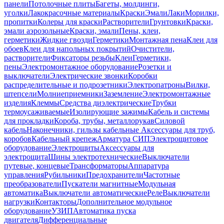
панели
Потолочные плиты
Багеты, молдинги,
уголки
Лакокрасочные материалы
Краски
Эмали
Лаки
Морилки,
пропитки
Колеры для краски
Растворители
Грунтовки
Краски,
эмали аэрозольные
Краски, эмали
Пены, клеи,
герметики
Жидкие гвозди
Герметики
Монтажная пена
Клеи для
обоев
Клеи для напольных покрытий
Очистители,
растворители
Фиксаторы резьбы
Клеи
Герметики,
пены
Электромонтажное оборудование
Розетки и
выключатели
Электрические звонки
Коробки
распределительные и подрозетники
Электропатроны
Вилки,
штепсели
Молниеприемники
Заземление
Электромонтажные
изделия
Клеммы
Средства диэлектрические
Трубки
термоусаживаемые
Изолирующие зажимы
Кабель и системы
для прокладки
Короба, трубы, металлорукав
Силовой
кабель
Наконечники, гильзы кабельные
Аксессуары для труб,
коробов
Кабельный крепеж
Арматура СИП
Электрощитовое
оборудование
Электрощиты
Аксессуары для
электрощита
Шины электротехнические
Выключатели
путевые, концевые
Трансформаторы
Аппаратура
управления
Рубильники
Предохранители
Частотные
преобразователи
Пускатели магнитные
Модульная
автоматика
Выключатели автоматические
Реле
Выключатели
нагрузки
Контакторы
Дополнительное модульное
оборудование
УЗИП
Автоматика пуска
двигателя
Дифференциальные