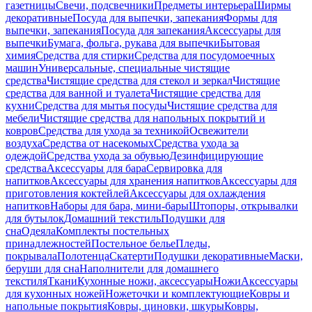
газетницы
Свечи, подсвечники
Предметы интерьера
Ширмы
декоративные
Посуда для выпечки, запекания
Формы для
выпечки, запекания
Посуда для запекания
Аксессуары для
выпечки
Бумага, фольга, рукава для выпечки
Бытовая
химия
Средства для стирки
Средства для посудомоечных
машин
Универсальные, специальные чистящие
средства
Чистящие средства для стекол и зеркал
Чистящие
средства для ванной и туалета
Чистящие средства для
кухни
Средства для мытья посуды
Чистящие средства для
мебели
Чистящие средства для напольных покрытий и
ковров
Средства для ухода за техникой
Освежители
воздуха
Средства от насекомых
Средства ухода за
одеждой
Средства ухода за обувью
Дезинфицирующие
средства
Аксессуары для бара
Сервировка для
напитков
Аксессуары для хранения напитков
Аксессуары для
приготовления коктейлей
Аксессуары для охлаждения
напитков
Наборы для бара, мини-бары
Штопоры, открывалки
для бутылок
Домашний текстиль
Подушки для
сна
Одеяла
Комплекты постельных
принадлежностей
Постельное белье
Пледы,
покрывала
Полотенца
Скатерти
Подушки декоративные
Маски,
беруши для сна
Наполнители для домашнего
текстиля
Ткани
Кухонные ножи, аксессуары
Ножи
Аксессуары
для кухонных ножей
Ножеточки и комплектующие
Ковры и
напольные покрытия
Ковры, циновки, шкуры
Ковры,