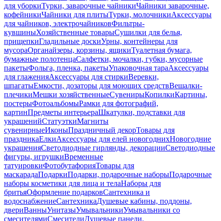
для уборки
Турки, заварочные чайники
Чайники заварочные,
кофейники
Чайники для плиты
Турки, молочники
Аксессуары
для чайников, электрочайников
Фильтры-
кувшины
Хозяйственные товары
Сушилки для белья,
прищепки
Гладильные доски
Урны, контейнеры для
мусора
Органайзеры, корзины, ящики
Туалетная бумага,
бумажные полотенца
Салфетки, мочалки, губки, мусорные
пакеты
Фольга, пленка, пакеты
Упаковочная тара
Аксессуары
для глажения
Аксессуары для стирки
Веревки,
шпагаты
Емкости, дозаторы для моющих средств
Вешалки-
плечики
Мешки хозяйственные
Сувениры
Копилки
Картины,
постеры
Фотоальбомы
Рамки для фотографий,
картин
Предметы интерьера
Шкатулки, подставки для
украшений
Статуэтки
Магниты
сувенирные
Иконы
Праздничный декор
Товары для
праздника
Елки
Аксессуары для елей новогодних
Новогодние
украшения
Светодиодные гирлянды, декорации
Светодиодные
фигуры, игрушки
Временные
татуировки
Фотобутафория
Товары для
маскарада
Подарки
Подарки, подарочные наборы
Подарочные
наборы косметики для лица и тела
Наборы для
бритья
Оформление подарков
Сантехника и
водоснабжение
Сантехника
Душевые кабины, поддоны,
двери
Ванны
Унитазы
Умывальники
Умывальники со
смесителями
Смесители
Душевые панели,