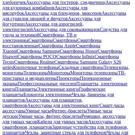
хлебопечек
Аксессуары для тостеров, сэндвичниц
Аксессуары
для кухонных комбайнов
Аксессуары для
мясорубок
Аксессуары для блендеров, миксеров
Аксессуары
для сушилок овощей и фруктов
Аксессуары для
йогуртниц
Аксессуары для аэрогрилей,
электрогрилей
Аксессуары для соковыжималок
Средства для
ухода за техникой
Смартфоны, ТВ и
электроника
Смартфоны
Смартфоны
Смартфоны
восстановленные
Смартфоны Apple
Смартфоны
Xiaomi
Смартфоны Samsung
Смартфоны Honor
Смартфоны
Huawei
Смартфоны POCO
Смартфоны Infinix
Смартфоны
Tecno
Смартфоны Realme
Смартфоны Samsung Galaxy S26
series
Кнопочные телефоны
Складные смартфоны
Телевизоры,
мониторы
Телевизоры
Мониторы
Мониторы-телевизоры
ТВ-
приставки и медиаплееры
Проекторы
Проекционные
экраны
Профессиональные дисплеи
Планшеты, электронные
книги
Планшеты
Электронные книги
Графические
планшеты
Блокноты электронные
Чехлы, бамперы для
планшетов
Аксессуары для планшетов,
смартфонов
Аксессуары для электронных книг
Смарт-часы,
аксессуары
Умные часы
Фитнес-браслеты
Умные часы
детские
Умные часы, фитнес-браслеты
Ремешки, аксессуары
для умных часов
Кабели для умных часов
Аксессуары для
смартфонов, планшетов
Зарядные устройства для телефонов,
планшетов
Чехлы, защитные стекла для телефонов
Чехлы для