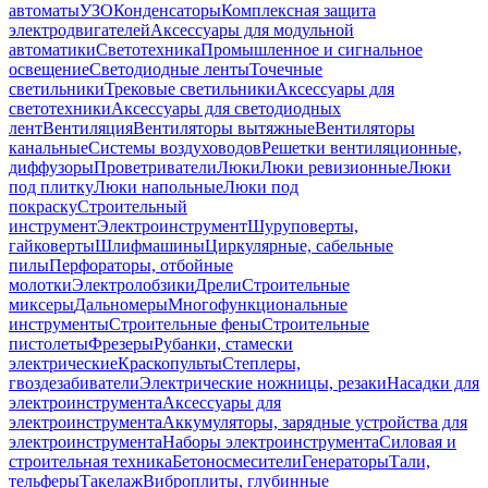
автоматы
УЗО
Конденсаторы
Комплексная защита
электродвигателей
Аксессуары для модульной
автоматики
Светотехника
Промышленное и сигнальное
освещение
Светодиодные ленты
Точечные
светильники
Трековые светильники
Аксессуары для
светотехники
Аксессуары для светодиодных
лент
Вентиляция
Вентиляторы вытяжные
Вентиляторы
канальные
Системы воздуховодов
Решетки вентиляционные,
диффузоры
Проветриватели
Люки
Люки ревизионные
Люки
под плитку
Люки напольные
Люки под
покраску
Строительный
инструмент
Электроинструмент
Шуруповерты,
гайковерты
Шлифмашины
Циркулярные, сабельные
пилы
Перфораторы, отбойные
молотки
Электролобзики
Дрели
Строительные
миксеры
Дальномеры
Многофункциональные
инструменты
Строительные фены
Строительные
пистолеты
Фрезеры
Рубанки, стамески
электрические
Краскопульты
Степлеры,
гвоздезабиватели
Электрические ножницы, резаки
Насадки для
электроинструмента
Аксессуары для
электроинструмента
Аккумуляторы, зарядные устройства для
электроинструмента
Наборы электроинструмента
Силовая и
строительная техника
Бетоносмесители
Генераторы
Тали,
тельферы
Такелаж
Виброплиты, глубинные