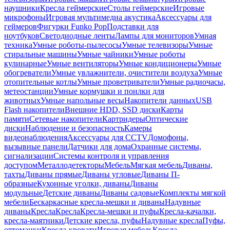
наушники
Кресла геймерские
Столы геймерские
Игровые
микрофоны
Игровая мультимедиа акустика
Аксессуары для
геймеров
Фигурки Funko Pop
Подставки для
ноутбуков
Светодиодные ленты
Лампы для мониторов
Умная
техника
Умные роботы-пылесосы
Умные телевизоры
Умные
стиральные машины
Умные чайники
Умные роботы
кулинарные
Умные вентиляторы
Умные кондиционеры
Умные
обогреватели
Умные увлажнители, очистители воздуха
Умные
отопительные котлы
Умные проветриватели
Умные радиочасы,
метеостанции
Умные кормушки и поилки для
животных
Умные напольные весы
Накопители данных
USB
Flash накопители
Внешние HDD, SSD диски
Карты
памяти
Сетевые накопители
Картридеры
Оптические
диски
Наблюдение и безопасность
Камеры
видеонаблюдения
Аксессуары для CCTV
Домофоны,
вызывные панели
Датчики для дома
Охранные системы,
сигнализации
Системы контроля и управления
доступом
Металлодетекторы
Мебель
Мягкая мебель
Диваны,
тахты
Диваны прямые
Диваны угловые
Диваны П-
образные
Кухонные уголки, диваны
Диваны
модульные
Детские диваны
Диваны садовые
Комплекты мягкой
мебели
Бескаркасные кресла-мешки и диваны
Надувные
диваны
Кресла
Кресла
Кресла-мешки и пуфы
Кресла-качалки,
кресла-маятники
Детские кресла, пуфы
Надувные кресла
Пуфы,
оттоманки
Кресла-кровати
Игровая мебель
Кресла