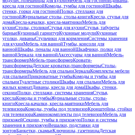
модули
Столешницы для кухни
Мебель для гостиной
Диваны,
кресла для гостиной
Комоды, тумбы для гостиной
Шкафы,
стенки, горки для гостиной
Полки, стеллажи для
гостиной
Журнальные столы, столы-книги
Кресла, стулья для
дома
Кресла-качалки, кресла-маятники
Мебель для
кухни
Столы, столики
Стулья для кухни
Стулья, табуреты
барные
Кухонный гарнитур
Кухонные модули
Кухонные
уголки, диваны
Стульчики для кормления
Системы хранения
для кухни
Мебель для ванной
Тумбы, консоли для
ванной
Шкафы, пеналы для ванной
Шкафчики, полки для
ванной
Зеркала для ванной
Аксессуары для ванной
Мебель-
трансформер
Мебель-трансформер
Кровати-
трансформеры
Детские кроватки-трансформеры
Столы-
трансформеры
Мебель для спальни
Зеркала
Комплекты мебели
для спальни
Прикроватные тумбы
Комоды и тумбы для
спальни
Туалетные столики
Шкафы для спальни
Мебель для
жилых комнат
Диваны, кресла для дома
Шкафы, стенки,
секции
Полки, стеллажи, системы хранения
Стулья,
кресла
Комоды и тумбы
Журнальные столы, столы-
книги
Кресла-качалки, кресла-маятники
Мебель для
телевизора
Комоды, тумбы под телевизор
Кронштейны, стойки
для телевизора
Каминокомплекты под телевизор
Мебель для
прихожей
Секции, тумбы в прихожую
Полки и системы
хранения в прихожую
Вешалки, подставки для
зонтов
Банкетки, скамьи
Ключницы, газетницы
Детская