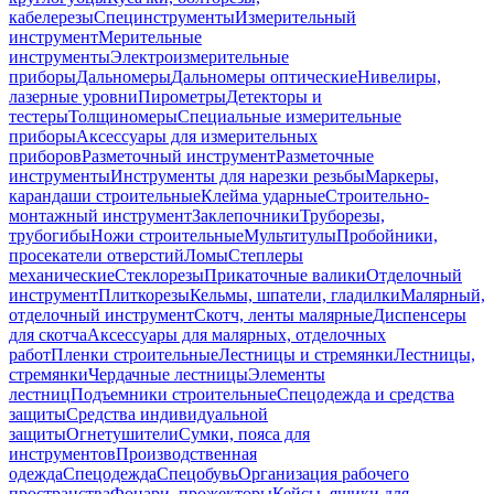
кабелерезы
Специнструменты
Измерительный
инструмент
Мерительные
инструменты
Электроизмерительные
приборы
Дальномеры
Дальномеры оптические
Нивелиры,
лазерные уровни
Пирометры
Детекторы и
тестеры
Толщиномеры
Специальные измерительные
приборы
Аксессуары для измерительных
приборов
Разметочный инструмент
Разметочные
инструменты
Инструменты для нарезки резьбы
Маркеры,
карандаши строительные
Клейма ударные
Строительно-
монтажный инструмент
Заклепочники
Труборезы,
трубогибы
Ножи строительные
Мультитулы
Пробойники,
просекатели отверстий
Ломы
Степлеры
механические
Стеклорезы
Прикаточные валики
Отделочный
инструмент
Плиткорезы
Кельмы, шпатели, гладилки
Малярный,
отделочный инструмент
Скотч, ленты малярные
Диспенсеры
для скотча
Аксессуары для малярных, отделочных
работ
Пленки строительные
Лестницы и стремянки
Лестницы,
стремянки
Чердачные лестницы
Элементы
лестниц
Подъемники строительные
Спецодежда и средства
защиты
Средства индивидуальной
защиты
Огнетушители
Сумки, пояса для
инструментов
Производственная
одежда
Спецодежда
Спецобувь
Организация рабочего
пространства
Фонари, прожекторы
Кейсы, ящики для