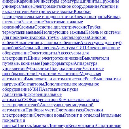
анкеры
Карабины
Фиксаторы арматуры
Шплинты
Пружины
универсальные
Электромонтажное оборудование
Розетки и
выключатели
Электрические звонки
Коробки
распределительные и подрозетники
Электропатроны
Вилки,
штепсели
Заземление
Электромонтажные
изделия
Клеммы
Средства диэлектрические
Трубки
термоусаживаемые
Изолирующие зажимы
Кабель и системы
для прокладки
Короба, трубы, металлорукав
Силовой
кабель
Наконечники, гильзы кабельные
Аксессуары для труб,
коробов
Кабельный крепеж
Арматура СИП
Электрощитовое
оборудование
Электрощиты
Аксессуары для
электрощита
Шины электротехнические
Выключатели
путевые, концевые
Трансформаторы
Аппаратура
управления
Рубильники
Предохранители
Частотные
преобразователи
Пускатели магнитные
Модульная
автоматика
Выключатели автоматические
Реле
Выключатели
нагрузки
Контакторы
Дополнительное модульное
оборудование
УЗИП
Автоматика пуска
двигателя
Дифференциальные
автоматы
УЗО
Конденсаторы
Комплексная защита
электродвигателей
Аксессуары для модульной
автоматики
Приборы учета
Счетчики газа
Счетчики
электроэнергии
Счетчики воды
Ремонт и отделка
Напольные
покрытия и
плитка
Плитка
Ламинат
Линолеум
Керамогранит
Спортивные