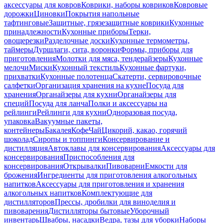
аксессуары для ковров
Коврики, наборы ковриков
Ковровые
дорожки
Циновки
Покрытия напольные
тафтинговые
Защитные, грязезащитные коврики
Кухонные
принадлежности
Кухонные приборы
Терки,
овощерезки
Разделочные доски
Кухонные термометры,
таймеры
Дуршлаги, сита, воронки
Формы, приборы для
приготовления
Молотки для мяса, тендерайзеры
Кухонные
мелочи
Миски
Кухонный текстиль
Кухонные фартуки,
прихватки
Кухонные полотенца
Скатерти, сервировочные
салфетки
Организация хранения на кухне
Посуда для
хранения
Органайзеры для кухни
Органайзеры для
специй
Посуда для ланча
Полки и аксессуары на
рейлинги
Рейлинги для кухни
Одноразовая посуда,
упаковка
Вакуумные пакеты,
контейнеры
Бакалея
Кофе
Чай
Цикорий, какао, горячий
шоколад
Сиропы и топпинги
Консервирование и
дистилляция
Автоклавы для консервирования
Аксессуары для
консервирования
Приспособления для
консервирования
Открывалки
Пивоварни
Емкости для
брожения
Ингредиенты для приготовления алкогольных
напитков
Аксессуары для приготовления и хранения
алкогольных напитков
Комплектующие для
дистилляторов
Прессы, дробилки для виноделия и
пивоварения
Дистилляторы бытовые
Уборочный
инвентарь
Швабры, насадки
Ведра, тазы для уборки
Наборы