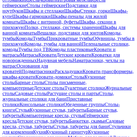
геймерские
Столы геймерские
Подставки для
ноутбуков
Шкафы и стеллажи
Шкафы
Стенки, горки
Шкафы-
купе
Шкафы-гармошки
Шкафы-пеналы для жилой
комнаты
Шкафы с витриной, буфеты
Шкафы, секции в
прихожую
Полки, стеллажи, системы хранения
Шкафы для
ванной комнаты
Вешалки, подставки для зонтов
Комоды,
тумбы
Комоды
Тумбы
Прикроватные тумбы
Обувницы, тумбы в
прихожую
Комоды, тумбы для ванной
Пеленальные столики,
комоды
Тумбы под ТВ
Комоды пластиковые
Кровати и
матрасы
Матрасы
Кровати
Детские кровати
Кроватки для
новорожденных
Надувная мебель
Наматрасники, чехлы на
матрас
Основания для
кроватей
Подматрасники
Раскладушки
Кровати-трансформеры,
шкафы-кровати
Кровати-домики
Столы
Кухонные
столы
Барные столы
Столы письменные,
компьютерные
Детские столы
Туалетные столики
Журнальные
столы
Садовые столы
Растущие столы и парты
Столы,
журнальные столики для бани
Приставные
столики
Консольные столики
Обеденные группы
Столы-
книги
Стулья
Кухонные стулья, табуреты
Барные стулья,
табуреты
Компьютерные кресла, стулья
Геймерские
кресла
Детские стулья, табуреты
Банкетки, скамьи
Садовые
кресла, стулья, табуреты
Стулья, табуреты для бани
Стульчики
для кормления
Кухня
Кухонный гарнитур
Кухонные