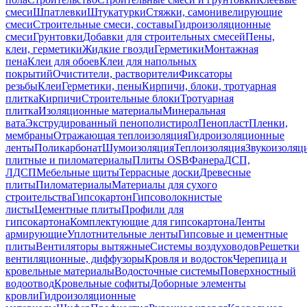
смеси
Шпатлевки
Штукатурки
Стяжки, самонивелирующие
смеси
Строительные смеси, составы
Гидроизоляционные
смеси
Грунтовки
Добавки для строительных смесей
Пены,
клеи, герметики
Жидкие гвозди
Герметики
Монтажная
пена
Клеи для обоев
Клеи для напольных
покрытий
Очистители, растворители
Фиксаторы
резьбы
Клеи
Герметики, пены
Кирпичи, блоки, тротуарная
плитка
Кирпичи
Строительные блоки
Тротуарная
плитка
Изоляционные материалы
Минеральная
вата
Экструдированный пенополистирол
Пенопласт
Пленки,
мембраны
Отражающая теплоизоляция
Гидроизоляционные
ленты
Поликарбонат
Шумоизоляция
Теплоизоляция
Звукоизоляц
плитные и пиломатериалы
Плиты OSB
Фанера
ДСП,
ЛДСП
Мебельные щиты
Террасные доски
Древесные
плиты
Пиломатериалы
Материалы для сухого
строительства
Гипсокартон
Гипсоволокнистые
листы
Цементные плиты
Профили для
гипсокартона
Комплектующие для гипсокартона
Ленты
армирующие
Уплотнительные ленты
Гипсовые и цементные
плиты
Вентиляторы вытяжные
Системы воздуховодов
Решетки
вентиляционные, диффузоры
Кровля и водосток
Черепица и
кровельные материалы
Водосточные системы
Поверхностный
водоотвод
Кровельные софиты
Доборные элементы
кровли
Гидроизоляционные