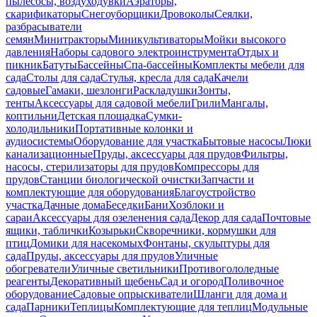
пылесосы, воздуходувки
Аэраторы,
скарификаторы
Снегоуборщики
Дровоколы
Сеялки,
разбрасыватели
семян
Минитракторы
Миникультиваторы
Мойки высокого
давления
Наборы садового электроинструмента
Отдых и
пикник
Батуты
Бассейны
Спа-бассейны
Комплекты мебели для
сада
Столы для сада
Стулья, кресла для сада
Качели
садовые
Гамаки, шезлонги
Раскладушки
Зонты,
тенты
Аксессуары для садовой мебели
Грили
Мангалы,
коптильни
Детская площадка
Сумки-
холодильники
Портативные колонки и
аудиосистемы
Оборудование для участка
Бытовые насосы
Люки
канализационные
Пруды, аксессуары для прудов
Фильтры,
насосы, стерилизаторы для прудов
Компрессоры для
прудов
Станции биологической очистки
Запчасти и
комплектующие для оборудования
Благоустройство
участка
Дачные дома
Беседки
Бани
Хозблоки и
сараи
Аксессуары для озеленения сада
Декор для сада
Почтовые
ящики, таблички
Козырьки
Скворечники, кормушки для
птиц
Домики для насекомых
Фонтаны, скульптуры для
сада
Пруды, аксессуары для прудов
Уличные
обогреватели
Уличные светильники
Противогололедные
реагенты
Декоративный щебень
Сад и огород
Поливочное
оборудование
Садовые опрыскиватели
Шланги для дома и
сада
Парники
Теплицы
Комплектующие для теплиц
Модульные