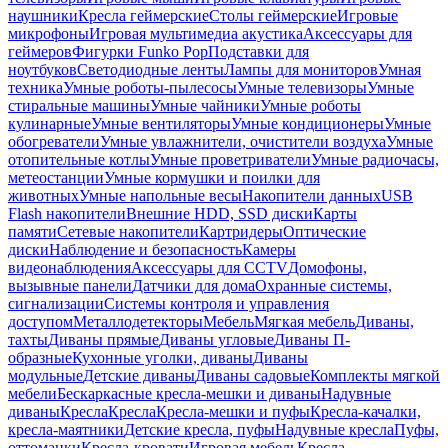
наушники
Кресла геймерские
Столы геймерские
Игровые
микрофоны
Игровая мультимедиа акустика
Аксессуары для
геймеров
Фигурки Funko Pop
Подставки для
ноутбуков
Светодиодные ленты
Лампы для мониторов
Умная
техника
Умные роботы-пылесосы
Умные телевизоры
Умные
стиральные машины
Умные чайники
Умные роботы
кулинарные
Умные вентиляторы
Умные кондиционеры
Умные
обогреватели
Умные увлажнители, очистители воздуха
Умные
отопительные котлы
Умные проветриватели
Умные радиочасы,
метеостанции
Умные кормушки и поилки для
животных
Умные напольные весы
Накопители данных
USB
Flash накопители
Внешние HDD, SSD диски
Карты
памяти
Сетевые накопители
Картридеры
Оптические
диски
Наблюдение и безопасность
Камеры
видеонаблюдения
Аксессуары для CCTV
Домофоны,
вызывные панели
Датчики для дома
Охранные системы,
сигнализации
Системы контроля и управления
доступом
Металлодетекторы
Мебель
Мягкая мебель
Диваны,
тахты
Диваны прямые
Диваны угловые
Диваны П-
образные
Кухонные уголки, диваны
Диваны
модульные
Детские диваны
Диваны садовые
Комплекты мягкой
мебели
Бескаркасные кресла-мешки и диваны
Надувные
диваны
Кресла
Кресла
Кресла-мешки и пуфы
Кресла-качалки,
кресла-маятники
Детские кресла, пуфы
Надувные кресла
Пуфы,
оттоманки
Кресла-кровати
Игровая мебель
Кресла