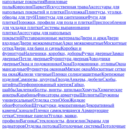
напольные покрытия
Виниловые
полы
Ковролин
Паркет
Искусственная трава
Аксессуары для
напольных покрытий и плитки
Подложка
Плинтусы, уголки,
обводы для труб
Плинтусы для сантехники
Фуги для
плитки
Порожки, профили для пола и плитки
Приспособления
для укладки плитки
Системы выравнивания
плитки
Аксессуары для напольных
покрытий
Реставрационные материалы
Двери и арки
Двери
входные
Двери межкомнатные
Арки межкомнатные
Москитные
сетки
Двери для бани и сауны
Коробки и
фурнитура
Наличники, коробки, доборы
Ручки дверные
Замки
дверные
Петли дверные
Фурнитура дверная
Доводчики
дверные
Окна и подоконники
Окна
Подоконники, отливы
Окна
мансардные
Фурнитура оконная
Мягкие окна
Москитные сетки
на окна
Жалюзи уличные
Пленки солнцезащитные
Крепежные
изделия
Саморезы, шурупы
Гвозди
Анкеры, дюбели
Скобы,
штифты
Перфорированный крепеж
Гайки,
шайбы
Заклепки
Болты, винты, шпильки
Хомуты
Химические
анкеры
Карабины
Фиксаторы арматуры
Шплинты
Пружины
универсальные
Отделка стен
Обои
Жидкие
обои
Фотообои
Штукатурки декоративные
Декоративный
камень
Скинали
Пленки самоклеящиеся
Армирующие
сетки
Стеновые панели
Уголки, маяки,
профили
Вагонка
Стеклохолсты, флизелин
Экраны для
радиаторов
Отделка потолка
Потолочные системы
Потолочные