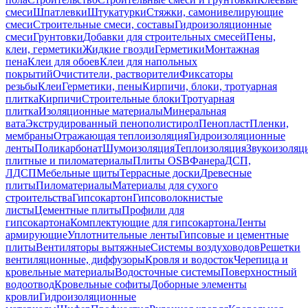
смеси
Шпатлевки
Штукатурки
Стяжки, самонивелирующие
смеси
Строительные смеси, составы
Гидроизоляционные
смеси
Грунтовки
Добавки для строительных смесей
Пены,
клеи, герметики
Жидкие гвозди
Герметики
Монтажная
пена
Клеи для обоев
Клеи для напольных
покрытий
Очистители, растворители
Фиксаторы
резьбы
Клеи
Герметики, пены
Кирпичи, блоки, тротуарная
плитка
Кирпичи
Строительные блоки
Тротуарная
плитка
Изоляционные материалы
Минеральная
вата
Экструдированный пенополистирол
Пенопласт
Пленки,
мембраны
Отражающая теплоизоляция
Гидроизоляционные
ленты
Поликарбонат
Шумоизоляция
Теплоизоляция
Звукоизоляц
плитные и пиломатериалы
Плиты OSB
Фанера
ДСП,
ЛДСП
Мебельные щиты
Террасные доски
Древесные
плиты
Пиломатериалы
Материалы для сухого
строительства
Гипсокартон
Гипсоволокнистые
листы
Цементные плиты
Профили для
гипсокартона
Комплектующие для гипсокартона
Ленты
армирующие
Уплотнительные ленты
Гипсовые и цементные
плиты
Вентиляторы вытяжные
Системы воздуховодов
Решетки
вентиляционные, диффузоры
Кровля и водосток
Черепица и
кровельные материалы
Водосточные системы
Поверхностный
водоотвод
Кровельные софиты
Доборные элементы
кровли
Гидроизоляционные