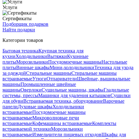
Услуги
Сертификаты
Подборщик подарков
Найти подарки
Категории товаров
Бытовая техника
Крупная техника для
кухни
Холодильники
Вытяжки
Кухонные
плиты
Морозильники
Посудомоечные машины
Настольные
плиты
Винные шкафы
Мини-холодильники
Техника для ухода
за одеждой
Стиральные машины
Стиральные машины
встраиваемые
Утюги
Отпариватели
Швейные, вышивальные
машины
Промышленные швейные
машины
Оверлоки
Сушильные машины, шкафы
Гладильные
системы, прессы
Машинки для удаления катышков
Сушилки
для обуви
Встраиваемая техника, оборудование
Варочные
панели
Духовые шкафы
Холодильники
встраиваемые
Посудомоечные машины
встраиваемые
Микроволновые печи
встраиваемые
Кофемашины встраиваемые
Комплекты
встраиваемой техники
Морозильники
встраиваемые
Измельчители пищевых отходов
Шкафы для