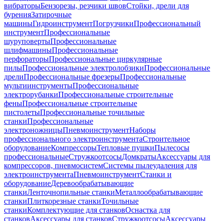
вибраторы
Бензорезы, резчики швов
Стойки, дрели для
бурения
Затирочные
машины
Гидроинструмент
Погрузчики
Профессиональный
инструмент
Профессиональные
шуруповерты
Профессиональные
шлифмашины
Профессиональные
перфораторы
Профессиональные циркулярные
пилы
Профессиональные электролобзики
Профессиональные
дрели
Профессиональные фрезеры
Профессиональные
мультиинструменты
Профессиональные
электрорубанки
Профессиональные строительные
фены
Профессиональные строительные
пистолеты
Профессиональные точильные
станки
Профессиональные
электроножницы
Пневмоинструмент
Наборы
профессионального электроинструмента
Строительное
оборудование
Компрессоры
Тепловые пушки
Пылесосы
профессиональные
Стружкоотсосы
Домкраты
Аксессуары для
компрессоров, пневмосистем
Системы пылеудаления для
электроинструмента
Пневмоинструмент
Станки и
оборудование
Деревообрабатывающие
станки
Ленточнопильные станки
Металлообрабатывающие
станки
Плиткорезные станки
Точильные
станки
Комплектующие для станков
Оснастка для
станков
Аксессуары для станков
Стружкоотсосы
Аксессуары