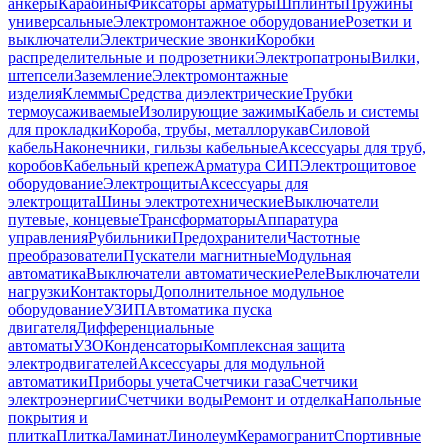
анкеры
Карабины
Фиксаторы арматуры
Шплинты
Пружины
универсальные
Электромонтажное оборудование
Розетки и
выключатели
Электрические звонки
Коробки
распределительные и подрозетники
Электропатроны
Вилки,
штепсели
Заземление
Электромонтажные
изделия
Клеммы
Средства диэлектрические
Трубки
термоусаживаемые
Изолирующие зажимы
Кабель и системы
для прокладки
Короба, трубы, металлорукав
Силовой
кабель
Наконечники, гильзы кабельные
Аксессуары для труб,
коробов
Кабельный крепеж
Арматура СИП
Электрощитовое
оборудование
Электрощиты
Аксессуары для
электрощита
Шины электротехнические
Выключатели
путевые, концевые
Трансформаторы
Аппаратура
управления
Рубильники
Предохранители
Частотные
преобразователи
Пускатели магнитные
Модульная
автоматика
Выключатели автоматические
Реле
Выключатели
нагрузки
Контакторы
Дополнительное модульное
оборудование
УЗИП
Автоматика пуска
двигателя
Дифференциальные
автоматы
УЗО
Конденсаторы
Комплексная защита
электродвигателей
Аксессуары для модульной
автоматики
Приборы учета
Счетчики газа
Счетчики
электроэнергии
Счетчики воды
Ремонт и отделка
Напольные
покрытия и
плитка
Плитка
Ламинат
Линолеум
Керамогранит
Спортивные