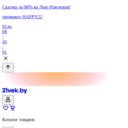
Скидки до 80% ко Дню Рождения!
промокод HAPPY22
01
дн
08
:
45
:
01
Каталог товаров