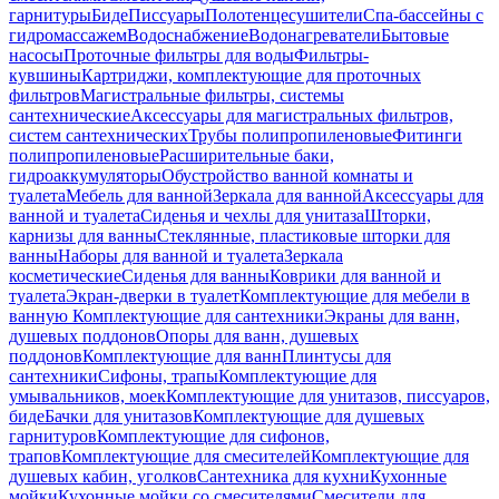
гарнитуры
Биде
Писсуары
Полотенцесушители
Спа-бассейны с
гидромассажем
Водоснабжение
Водонагреватели
Бытовые
насосы
Проточные фильтры для воды
Фильтры-
кувшины
Картриджи, комплектующие для проточных
фильтров
Магистральные фильтры, системы
сантехнические
Аксессуары для магистральных фильтров,
систем сантехнических
Трубы полипропиленовые
Фитинги
полипропиленовые
Расширительные баки,
гидроаккумуляторы
Обустройство ванной комнаты и
туалета
Мебель для ванной
Зеркала для ванной
Аксессуары для
ванной и туалета
Сиденья и чехлы для унитаза
Шторки,
карнизы для ванны
Стеклянные, пластиковые шторки для
ванны
Наборы для ванной и туалета
Зеркала
косметические
Сиденья для ванны
Коврики для ванной и
туалета
Экран-дверки в туалет
Комплектующие для мебели в
ванную
Комплектующие для сантехники
Экраны для ванн,
душевых поддонов
Опоры для ванн, душевых
поддонов
Комплектующие для ванн
Плинтусы для
сантехники
Сифоны, трапы
Комплектующие для
умывальников, моек
Комплектующие для унитазов, писсуаров,
биде
Бачки для унитазов
Комплектующие для душевых
гарнитуров
Комплектующие для сифонов,
трапов
Комплектующие для смесителей
Комплектующие для
душевых кабин, уголков
Сантехника для кухни
Кухонные
мойки
Кухонные мойки со смесителями
Смесители для