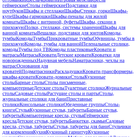
геймерские
Столы геймерские
Подставки для
ноутбуков
Шкафы и стеллажи
Шкафы
Стенки, горки
Шкафы-
купе
Шкафы-гармошки
Шкафы-пеналы для жилой
комнаты
Шкафы с витриной, буфеты
Шкафы, секции в
прихожую
Полки, стеллажи, системы хранения
Шкафы для
ванной комнаты
Вешалки, подставки для зонтов
Комоды,
тумбы
Комоды
Тумбы
Прикроватные тумбы
Обувницы, тумбы в
прихожую
Комоды, тумбы для ванной
Пеленальные столики,
комоды
Тумбы под ТВ
Комоды пластиковые
Кровати и
матрасы
Матрасы
Кровати
Детские кровати
Кроватки для
новорожденных
Надувная мебель
Наматрасники, чехлы на
матрас
Основания для
кроватей
Подматрасники
Раскладушки
Кровати-трансформеры,
шкафы-кровати
Кровати-домики
Столы
Кухонные
столы
Барные столы
Столы письменные,
компьютерные
Детские столы
Туалетные столики
Журнальные
столы
Садовые столы
Растущие столы и парты
Столы,
журнальные столики для бани
Приставные
столики
Консольные столики
Обеденные группы
Столы-
книги
Стулья
Кухонные стулья, табуреты
Барные стулья,
табуреты
Компьютерные кресла, стулья
Геймерские
кресла
Детские стулья, табуреты
Банкетки, скамьи
Садовые
кресла, стулья, табуреты
Стулья, табуреты для бани
Стульчики
для кормления
Кухня
Кухонный гарнитур
Кухонные