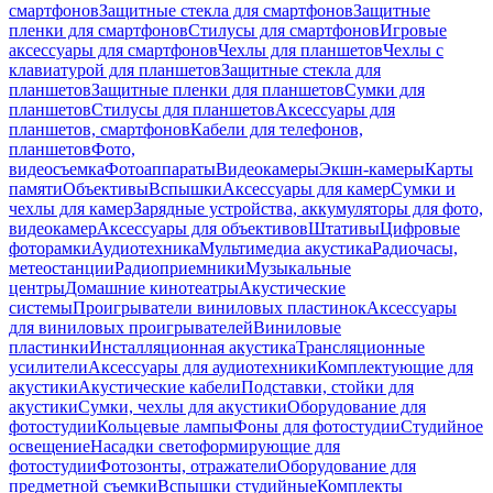
смартфонов
Защитные стекла для смартфонов
Защитные
пленки для смартфонов
Стилусы для смартфонов
Игровые
аксессуары для смартфонов
Чехлы для планшетов
Чехлы с
клавиатурой для планшетов
Защитные стекла для
планшетов
Защитные пленки для планшетов
Сумки для
планшетов
Стилусы для планшетов
Аксессуары для
планшетов, смартфонов
Кабели для телефонов,
планшетов
Фото,
видеосъемка
Фотоаппараты
Видеокамеры
Экшн-камеры
Карты
памяти
Объективы
Вспышки
Аксессуары для камер
Сумки и
чехлы для камер
Зарядные устройства, аккумуляторы для фото,
видеокамер
Аксессуары для объективов
Штативы
Цифровые
фоторамки
Аудиотехника
Мультимедиа акустика
Радиочасы,
метеостанции
Радиоприемники
Музыкальные
центры
Домашние кинотеатры
Акустические
системы
Проигрыватели виниловых пластинок
Аксессуары
для виниловых проигрывателей
Виниловые
пластинки
Инсталляционная акустика
Трансляционные
усилители
Аксессуары для аудиотехники
Комплектующие для
акустики
Акустические кабели
Подставки, стойки для
акустики
Сумки, чехлы для акустики
Оборудование для
фотостудии
Кольцевые лампы
Фоны для фотостудии
Студийное
освещение
Насадки светоформирующие для
фотостудии
Фотозонты, отражатели
Оборудование для
предметной съемки
Вспышки студийные
Комплекты