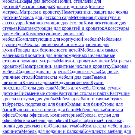
мебель
Шкафы для детской
Полки, стеллажи для
детской
Детские комоды
Кровати детские
Детские
матрасы
Матрасы в кроватку
Наматрасники, защитные чехлы
детские
Мебель для детского сада
Мебельная фурнитура и
аксессуары
Комплектующие для столов
Комплектующие для
стульев
Комплектующие для кроватей и кроваток
Аксессуары
для мебели
Комплектующие для мягкой
мебели
Комплектующие для корпусной мебели
Мебельная
фурнитура
Чехлы для мебели
Системы хранения для
кухни
Товары для безопасности детей
Мебель для самых
маленьких
Кроватки для новорожденных
Пеленальные
столики, комоды, матрасы
Манежи, кровати-манежи
Матрасы в
кроватку
Наматрасники, защитные чехлы в кроватку
Садовая
мебель
Садовые диваны, кресла
Садовые стулья
Садовые,
уличные столы
Комплекты мебели для сада
Гамаки,
шезлонги
Качели садовые
Надувная мебель
Кухни
походные
Столы для сада
Мебель для учебы
Столы, стулья
детские
Письменные столы
Растущие столы и парты
Растущие
кресла и стулья для учебы
Мебель для бани и сауны
Стулья,
табуретки, подставки для бани
Скамьи для бани
Столы для
бани
Журнальные столики для бани
Мебель для кабинета и
офиса
Столы офисные, компьютерные
Кресла, стулья для
офиса
Мягкая мебель для офиса
Шкафы офисные
Стеллажи,
полки для документов
Офисные тумбы
Комплекты мебели для
кабинета
Мебель для лоджии и балкона
Комплекты мебели для