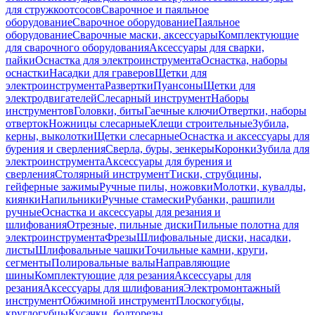
для стружкоотсосов
Сварочное и паяльное
оборудование
Сварочное оборудование
Паяльное
оборудование
Сварочные маски, аксессуары
Комплектующие
для сварочного оборудования
Аксессуары для сварки,
пайки
Оснастка для электроинструмента
Оснастка, наборы
оснастки
Насадки для граверов
Щетки для
электроинструмента
Развертки
Пуансоны
Щетки для
электродвигателей
Слесарный инструмент
Наборы
инструментов
Головки, биты
Гаечные ключи
Отвертки, наборы
отверток
Ножницы слесарные
Клещи строительные
Зубила,
керны, выколотки
Щетки слесарные
Оснастка и аксессуары для
бурения и сверления
Сверла, буры, зенкеры
Коронки
Зубила для
электроинструмента
Аксессуары для бурения и
сверления
Столярный инструмент
Тиски, струбцины,
гейферные зажимы
Ручные пилы, ножовки
Молотки, кувалды,
киянки
Напильники
Ручные стамески
Рубанки, рашпили
ручные
Оснастка и аксессуары для резания и
шлифования
Отрезные, пильные диски
Пильные полотна для
электроинструмента
Фрезы
Шлифовальные диски, насадки,
листы
Шлифовальные чашки
Точильные камни, круги,
сегменты
Полировальные валы
Направляющие
шины
Комплектующие для резания
Аксессуары для
резания
Аксессуары для шлифования
Электромонтажный
инструмент
Обжимной инструмент
Плоскогубцы,
круглогубцы
Кусачки, болторезы,