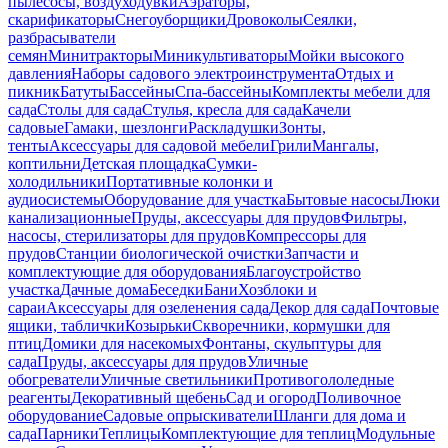
пылесосы, воздуходувки
Аэраторы,
скарификаторы
Снегоуборщики
Дровоколы
Сеялки,
разбрасыватели
семян
Минитракторы
Миникультиваторы
Мойки высокого
давления
Наборы садового электроинструмента
Отдых и
пикник
Батуты
Бассейны
Спа-бассейны
Комплекты мебели для
сада
Столы для сада
Стулья, кресла для сада
Качели
садовые
Гамаки, шезлонги
Раскладушки
Зонты,
тенты
Аксессуары для садовой мебели
Грили
Мангалы,
коптильни
Детская площадка
Сумки-
холодильники
Портативные колонки и
аудиосистемы
Оборудование для участка
Бытовые насосы
Люки
канализационные
Пруды, аксессуары для прудов
Фильтры,
насосы, стерилизаторы для прудов
Компрессоры для
прудов
Станции биологической очистки
Запчасти и
комплектующие для оборудования
Благоустройство
участка
Дачные дома
Беседки
Бани
Хозблоки и
сараи
Аксессуары для озеленения сада
Декор для сада
Почтовые
ящики, таблички
Козырьки
Скворечники, кормушки для
птиц
Домики для насекомых
Фонтаны, скульптуры для
сада
Пруды, аксессуары для прудов
Уличные
обогреватели
Уличные светильники
Противогололедные
реагенты
Декоративный щебень
Сад и огород
Поливочное
оборудование
Садовые опрыскиватели
Шланги для дома и
сада
Парники
Теплицы
Комплектующие для теплиц
Модульные