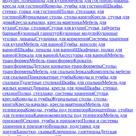
модули
Столешницы для кухни
Мебель для гостиной
Диваны,
кресла для гостиной
Комоды, тумбы для гостиной
Шкафы,
стенки, горки для гостиной
Полки, стеллажи для
гостиной
Журнальные столы, столы-книги
Кресла, стулья для
дома
Кресла-качалки, кресла-маятники
Мебель для
кухни
Столы, столики
Стулья для кухни
Стулья, табуреты
барные
Кухонный гарнитур
Кухонные модули
Кухонные
уголки, диваны
Стульчики для кормления
Системы хранения
для кухни
Мебель для ванной
Тумбы, консоли для
ванной
Шкафы, пеналы для ванной
Шкафчики, полки для
ванной
Зеркала для ванной
Аксессуары для ванной
Мебель-
трансформер
Мебель-трансформер
Кровати-
трансформеры
Детские кроватки-трансформеры
Столы-
трансформеры
Мебель для спальни
Зеркала
Комплекты мебели
для спальни
Прикроватные тумбы
Комоды и тумбы для
спальни
Туалетные столики
Шкафы для спальни
Мебель для
жилых комнат
Диваны, кресла для дома
Шкафы, стенки,
секции
Полки, стеллажи, системы хранения
Стулья,
кресла
Комоды и тумбы
Журнальные столы, столы-
книги
Кресла-качалки, кресла-маятники
Мебель для
телевизора
Комоды, тумбы под телевизор
Кронштейны, стойки
для телевизора
Каминокомплекты под телевизор
Мебель для
прихожей
Секции, тумбы в прихожую
Полки и системы
хранения в прихожую
Вешалки, подставки для
зонтов
Банкетки, скамьи
Ключницы, газетницы
Детская