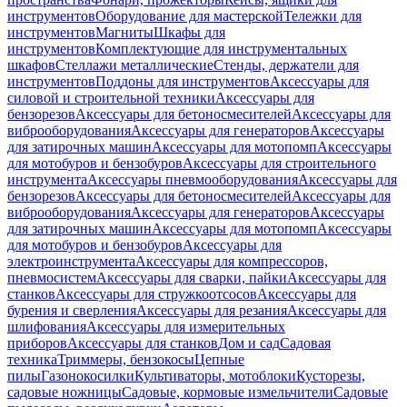
инструментов
Оборудование для мастерской
Тележки для
инструментов
Магниты
Шкафы для
инструментов
Комплектующие для инструментальных
шкафов
Стеллажи металлические
Стенды, держатели для
инструментов
Поддоны для инструментов
Аксессуары для
силовой и строительной техники
Аксессуары для
бензорезов
Аксессуары для бетоносмесителей
Аксессуары для
виброоборудования
Аксессуары для генераторов
Аксессуары
для затирочных машин
Аксессуары для мотопомп
Аксессуары
для мотобуров и бензобуров
Аксессуары для строительного
инструмента
Аксессуары пневмооборудования
Аксессуары для
бензорезов
Аксессуары для бетоносмесителей
Аксессуары для
виброоборудования
Аксессуары для генераторов
Аксессуары
для затирочных машин
Аксессуары для мотопомп
Аксессуары
для мотобуров и бензобуров
Аксессуары для
электроинструмента
Аксессуары для компрессоров,
пневмосистем
Аксессуары для сварки, пайки
Аксессуары для
станков
Аксессуары для стружкоотсосов
Аксессуары для
бурения и сверления
Аксессуары для резания
Аксессуары для
шлифования
Аксессуары для измерительных
приборов
Аксессуары для станков
Дом и сад
Садовая
техника
Триммеры, бензокосы
Цепные
пилы
Газонокосилки
Культиваторы, мотоблоки
Кусторезы,
садовые ножницы
Садовые, кормовые измельчители
Садовые