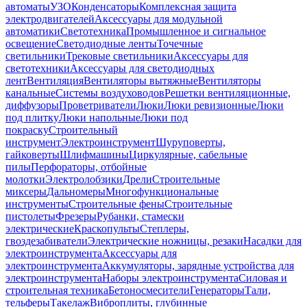
автоматы
УЗО
Конденсаторы
Комплексная защита
электродвигателей
Аксессуары для модульной
автоматики
Светотехника
Промышленное и сигнальное
освещение
Светодиодные ленты
Точечные
светильники
Трековые светильники
Аксессуары для
светотехники
Аксессуары для светодиодных
лент
Вентиляция
Вентиляторы вытяжные
Вентиляторы
канальные
Системы воздуховодов
Решетки вентиляционные,
диффузоры
Проветриватели
Люки
Люки ревизионные
Люки
под плитку
Люки напольные
Люки под
покраску
Строительный
инструмент
Электроинструмент
Шуруповерты,
гайковерты
Шлифмашины
Циркулярные, сабельные
пилы
Перфораторы, отбойные
молотки
Электролобзики
Дрели
Строительные
миксеры
Дальномеры
Многофункциональные
инструменты
Строительные фены
Строительные
пистолеты
Фрезеры
Рубанки, стамески
электрические
Краскопульты
Степлеры,
гвоздезабиватели
Электрические ножницы, резаки
Насадки для
электроинструмента
Аксессуары для
электроинструмента
Аккумуляторы, зарядные устройства для
электроинструмента
Наборы электроинструмента
Силовая и
строительная техника
Бетоносмесители
Генераторы
Тали,
тельферы
Такелаж
Виброплиты, глубинные