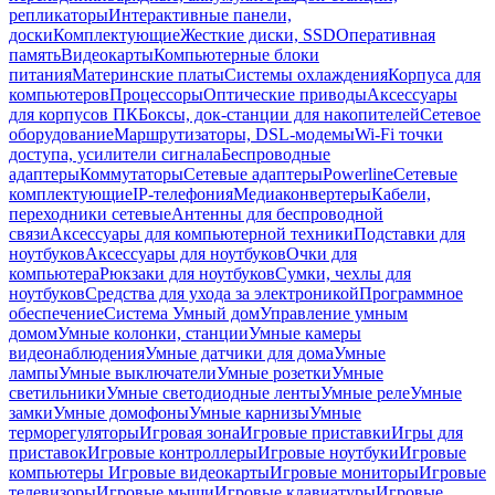
репликаторы
Интерактивные панели,
доски
Комплектующие
Жесткие диски, SSD
Оперативная
память
Видеокарты
Компьютерные блоки
питания
Материнские платы
Системы охлаждения
Корпуса для
компьютеров
Процессоры
Оптические приводы
Аксессуары
для корпусов ПК
Боксы, док-станции для накопителей
Сетевое
оборудование
Маршрутизаторы, DSL-модемы
Wi-Fi точки
доступа, усилители сигнала
Беспроводные
адаптеры
Коммутаторы
Сетевые адаптеры
Powerline
Сетевые
комплектующие
IP-телефония
Медиаконвертеры
Кабели,
переходники сетевые
Антенны для беспроводной
связи
Аксессуары для компьютерной техники
Подставки для
ноутбуков
Аксессуары для ноутбуков
Очки для
компьютера
Рюкзаки для ноутбуков
Сумки, чехлы для
ноутбуков
Средства для ухода за электроникой
Программное
обеспечение
Система Умный дом
Управление умным
домом
Умные колонки, станции
Умные камеры
видеонаблюдения
Умные датчики для дома
Умные
лампы
Умные выключатели
Умные розетки
Умные
светильники
Умные светодиодные ленты
Умные реле
Умные
замки
Умные домофоны
Умные карнизы
Умные
терморегуляторы
Игровая зона
Игровые приставки
Игры для
приставок
Игровые контроллеры
Игровые ноутбуки
Игровые
компьютеры
Игровые видеокарты
Игровые мониторы
Игровые
телевизоры
Игровые мыши
Игровые клавиатуры
Игровые