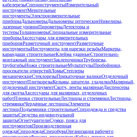
кабелерезы
Специнструменты
Измерительный
инструмент
Мерительные
инструменты
Электроизмерительные
приборы
Дальномеры
Дальномеры оптические
Нивелиры,
лазерные уровни
Пирометры
Детекторы и
тестеры
Толщиномеры
Специальные измерительные
приборы
Аксессуары для измерительных
приборов
Разметочный инструмент
Разметочные
инструменты
Инструменты для нарезки резьбы
Маркеры,
карандаши строительные
Клейма ударные
Строительно-
монтажный инструмент
Заклепочники
Труборезы,
трубогибы
Ножи строительные
Мультитулы
Пробойники,
просекатели отверстий
Ломы
Степлеры
механические
Стеклорезы
Прикаточные валики
Отделочный
инструмент
Плиткорезы
Кельмы, шпатели, гладилки
Малярный,
отделочный инструмент
Скотч, ленты малярные
Диспенсеры
для скотча
Аксессуары для малярных, отделочных
работ
Пленки строительные
Лестницы и стремянки
Лестницы,
стремянки
Чердачные лестницы
Элементы
лестниц
Подъемники строительные
Спецодежда и средства
защиты
Средства индивидуальной
защиты
Огнетушители
Сумки, пояса для
инструментов
Производственная
одежда
Спецодежда
Спецобувь
Организация рабочего
пространства
Фонари, прожекторы
Кейсы, ящики для