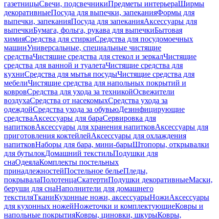
газетницы
Свечи, подсвечники
Предметы интерьера
Ширмы
декоративные
Посуда для выпечки, запекания
Формы для
выпечки, запекания
Посуда для запекания
Аксессуары для
выпечки
Бумага, фольга, рукава для выпечки
Бытовая
химия
Средства для стирки
Средства для посудомоечных
машин
Универсальные, специальные чистящие
средства
Чистящие средства для стекол и зеркал
Чистящие
средства для ванной и туалета
Чистящие средства для
кухни
Средства для мытья посуды
Чистящие средства для
мебели
Чистящие средства для напольных покрытий и
ковров
Средства для ухода за техникой
Освежители
воздуха
Средства от насекомых
Средства ухода за
одеждой
Средства ухода за обувью
Дезинфицирующие
средства
Аксессуары для бара
Сервировка для
напитков
Аксессуары для хранения напитков
Аксессуары для
приготовления коктейлей
Аксессуары для охлаждения
напитков
Наборы для бара, мини-бары
Штопоры, открывалки
для бутылок
Домашний текстиль
Подушки для
сна
Одеяла
Комплекты постельных
принадлежностей
Постельное белье
Пледы,
покрывала
Полотенца
Скатерти
Подушки декоративные
Маски,
беруши для сна
Наполнители для домашнего
текстиля
Ткани
Кухонные ножи, аксессуары
Ножи
Аксессуары
для кухонных ножей
Ножеточки и комплектующие
Ковры и
напольные покрытия
Ковры, циновки, шкуры
Ковры,