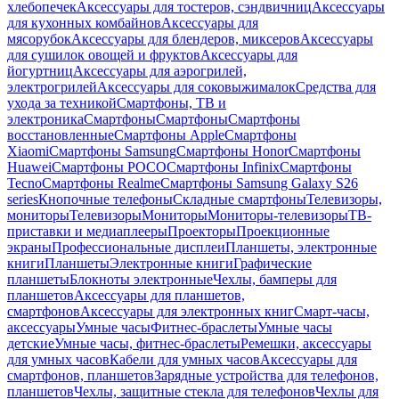
хлебопечек
Аксессуары для тостеров, сэндвичниц
Аксессуары
для кухонных комбайнов
Аксессуары для
мясорубок
Аксессуары для блендеров, миксеров
Аксессуары
для сушилок овощей и фруктов
Аксессуары для
йогуртниц
Аксессуары для аэрогрилей,
электрогрилей
Аксессуары для соковыжималок
Средства для
ухода за техникой
Смартфоны, ТВ и
электроника
Смартфоны
Смартфоны
Смартфоны
восстановленные
Смартфоны Apple
Смартфоны
Xiaomi
Смартфоны Samsung
Смартфоны Honor
Смартфоны
Huawei
Смартфоны POCO
Смартфоны Infinix
Смартфоны
Tecno
Смартфоны Realme
Смартфоны Samsung Galaxy S26
series
Кнопочные телефоны
Складные смартфоны
Телевизоры,
мониторы
Телевизоры
Мониторы
Мониторы-телевизоры
ТВ-
приставки и медиаплееры
Проекторы
Проекционные
экраны
Профессиональные дисплеи
Планшеты, электронные
книги
Планшеты
Электронные книги
Графические
планшеты
Блокноты электронные
Чехлы, бамперы для
планшетов
Аксессуары для планшетов,
смартфонов
Аксессуары для электронных книг
Смарт-часы,
аксессуары
Умные часы
Фитнес-браслеты
Умные часы
детские
Умные часы, фитнес-браслеты
Ремешки, аксессуары
для умных часов
Кабели для умных часов
Аксессуары для
смартфонов, планшетов
Зарядные устройства для телефонов,
планшетов
Чехлы, защитные стекла для телефонов
Чехлы для