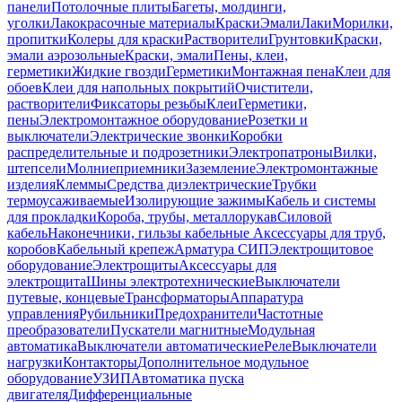
панели
Потолочные плиты
Багеты, молдинги,
уголки
Лакокрасочные материалы
Краски
Эмали
Лаки
Морилки,
пропитки
Колеры для краски
Растворители
Грунтовки
Краски,
эмали аэрозольные
Краски, эмали
Пены, клеи,
герметики
Жидкие гвозди
Герметики
Монтажная пена
Клеи для
обоев
Клеи для напольных покрытий
Очистители,
растворители
Фиксаторы резьбы
Клеи
Герметики,
пены
Электромонтажное оборудование
Розетки и
выключатели
Электрические звонки
Коробки
распределительные и подрозетники
Электропатроны
Вилки,
штепсели
Молниеприемники
Заземление
Электромонтажные
изделия
Клеммы
Средства диэлектрические
Трубки
термоусаживаемые
Изолирующие зажимы
Кабель и системы
для прокладки
Короба, трубы, металлорукав
Силовой
кабель
Наконечники, гильзы кабельные
Аксессуары для труб,
коробов
Кабельный крепеж
Арматура СИП
Электрощитовое
оборудование
Электрощиты
Аксессуары для
электрощита
Шины электротехнические
Выключатели
путевые, концевые
Трансформаторы
Аппаратура
управления
Рубильники
Предохранители
Частотные
преобразователи
Пускатели магнитные
Модульная
автоматика
Выключатели автоматические
Реле
Выключатели
нагрузки
Контакторы
Дополнительное модульное
оборудование
УЗИП
Автоматика пуска
двигателя
Дифференциальные