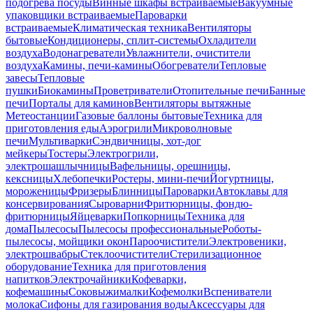
подогрева посуды
Винные шкафы встраиваемые
Вакуумные
упаковщики встраиваемые
Пароварки
встраиваемые
Климатическая техника
Вентиляторы
бытовые
Кондиционеры, сплит-системы
Охладители
воздуха
Водонагреватели
Увлажнители, очистители
воздуха
Камины, печи-камины
Обогреватели
Тепловые
завесы
Тепловые
пушки
Биокамины
Проветриватели
Отопительные печи
Банные
печи
Порталы для каминов
Вентиляторы вытяжные
Метеостанции
Газовые баллоны бытовые
Техника для
приготовления еды
Аэрогрили
Микроволновые
печи
Мультиварки
Сэндвичницы, хот-дог
мейкеры
Тостеры
Электрогрили,
электрошашлычницы
Вафельницы, орешницы,
кексницы
Хлебопечки
Ростеры, мини-печи
Йогуртницы,
мороженицы
Фризеры
Блинницы
Пароварки
Автоклавы для
консервирования
Сыроварни
Фритюрницы, фондю-
фритюрницы
Яйцеварки
Попкорницы
Техника для
дома
Пылесосы
Пылесосы профессиональные
Роботы-
пылесосы, мойщики окон
Пароочистители
Электровеники,
электрошвабры
Стеклоочистители
Стерилизационное
оборудование
Техника для приготовления
напитков
Электрочайники
Кофеварки,
кофемашины
Соковыжималки
Кофемолки
Вспениватели
молока
Сифоны для газирования воды
Аксессуары для