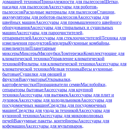
домашней техники
Принадлежности для пылесосов
Щетки,
насадки для пылесосов
Аксессуары для роботов-
пылесосов
Расходные материалы для пылесосов
Станции,
аккумуляторы для роботов-пылесосов
Аксессуары для
швейных машин
Аксессуары для промышленного швейного
оборудования
Аксессуары для стиральных и сушильных
машин
Аксессуары для пароочистителей,
отпаривателей
Аксессуары для стеклоочистителей
Техника для
измельчения продуктов
Блендеры
Кухонные комбайны,
измельчители
Планетарные
миксеры
Миксеры
Мясорубки
Ломтерезки
Комплектующие для
климатической техники
Управление климатической
техникой
Фильтры для климатической техники
Аксессуары для
климатической техники
Мелкая техника
Весы кухонные,
бытовые
Сушилки для овощей и
фруктов
Вакууматоры
Открывалки,
картофелечистки
Проращиватели семян
Маслобойки,
сепараторы бытовые
Аксессуары для крупной
техники
Аксессуары для вытяжек
Аксессуары для плит и
духовок
Аксессуары для холодильников
Аксессуары для
посудомоечных машин
Средства для посудомоечных
машин
Средства для ухода за техникой
Аксессуары для
кухонной техники
Аксессуары для микроволновых
печей
Вакуумные пакеты, контейнеры
Аксессуары для
кофемашин
Аксессуары для мультиварок,