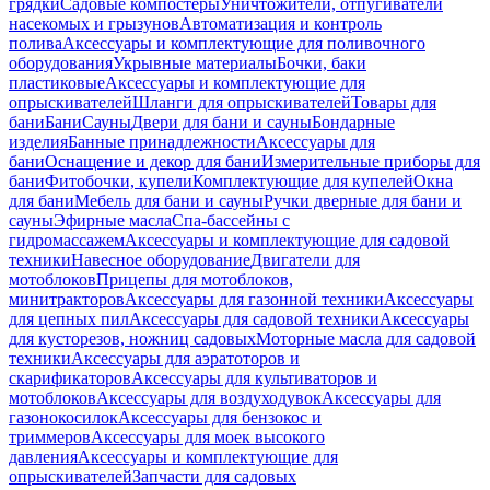
грядки
Садовые компостеры
Уничтожители, отпугиватели
насекомых и грызунов
Автоматизация и контроль
полива
Аксессуары и комплектующие для поливочного
оборудования
Укрывные материалы
Бочки, баки
пластиковые
Аксессуары и комплектующие для
опрыскивателей
Шланги для опрыскивателей
Товары для
бани
Бани
Сауны
Двери для бани и сауны
Бондарные
изделия
Банные принадлежности
Аксессуары для
бани
Оснащение и декор для бани
Измерительные приборы для
бани
Фитобочки, купели
Комплектующие для купелей
Окна
для бани
Мебель для бани и сауны
Ручки дверные для бани и
сауны
Эфирные масла
Спа-бассейны с
гидромассажем
Аксессуары и комплектующие для садовой
техники
Навесное оборудование
Двигатели для
мотоблоков
Прицепы для мотоблоков,
минитракторов
Аксессуары для газонной техники
Аксессуары
для цепных пил
Аксессуары для садовой техники
Аксессуары
для кусторезов, ножниц садовых
Моторные масла для садовой
техники
Аксессуары для аэратоторов и
скарификаторов
Аксессуары для культиваторов и
мотоблоков
Аксессуары для воздуходувок
Аксессуары для
газонокосилок
Аксессуары для бензокос и
триммеров
Аксессуары для моек высокого
давления
Аксессуары и комплектующие для
опрыскивателей
Запчасти для садовых