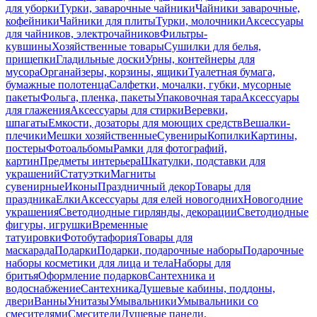
для уборки
Турки, заварочные чайники
Чайники заварочные,
кофейники
Чайники для плиты
Турки, молочники
Аксессуары
для чайников, электрочайников
Фильтры-
кувшины
Хозяйственные товары
Сушилки для белья,
прищепки
Гладильные доски
Урны, контейнеры для
мусора
Органайзеры, корзины, ящики
Туалетная бумага,
бумажные полотенца
Салфетки, мочалки, губки, мусорные
пакеты
Фольга, пленка, пакеты
Упаковочная тара
Аксессуары
для глажения
Аксессуары для стирки
Веревки,
шпагаты
Емкости, дозаторы для моющих средств
Вешалки-
плечики
Мешки хозяйственные
Сувениры
Копилки
Картины,
постеры
Фотоальбомы
Рамки для фотографий,
картин
Предметы интерьера
Шкатулки, подставки для
украшений
Статуэтки
Магниты
сувенирные
Иконы
Праздничный декор
Товары для
праздника
Елки
Аксессуары для елей новогодних
Новогодние
украшения
Светодиодные гирлянды, декорации
Светодиодные
фигуры, игрушки
Временные
татуировки
Фотобутафория
Товары для
маскарада
Подарки
Подарки, подарочные наборы
Подарочные
наборы косметики для лица и тела
Наборы для
бритья
Оформление подарков
Сантехника и
водоснабжение
Сантехника
Душевые кабины, поддоны,
двери
Ванны
Унитазы
Умывальники
Умывальники со
смесителями
Смесители
Душевые панели,