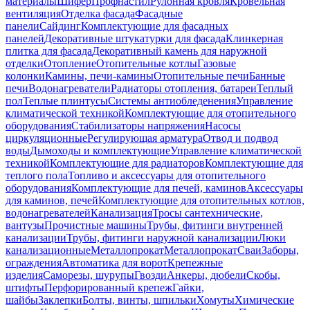
материалы
Шифер
Профнастил
Рулонная кровля
Кровельная
вентиляция
Отделка фасада
Фасадные
панели
Сайдинг
Комплектующие для фасадных
панелей
Декоративные штукатурки для фасада
Клинкерная
плитка для фасада
Декоративный камень для наружной
отделки
Отопление
Отопительные котлы
Газовые
колонки
Камины, печи-камины
Отопительные печи
Банные
печи
Водонагреватели
Радиаторы отопления, батареи
Теплый
пол
Теплые плинтусы
Системы антиобледенения
Управление
климатической техникой
Комплектующие для отопительного
оборудования
Стабилизаторы напряжения
Насосы
циркуляционные
Регулирующая арматура
Отвод и подвод
воды
Дымоходы и комплектующие
Управление климатической
техникой
Комплектующие для радиаторов
Комплектующие для
теплого пола
Топливо и аксессуары для отопительного
оборудования
Комплектующие для печей, каминов
Аксессуары
для каминов, печей
Комплектующие для отопительных котлов,
водонагревателей
Канализация
Тросы сантехнические,
вантузы
Прочистные машины
Трубы, фитинги внутренней
канализации
Трубы, фитинги наружной канализации
Люки
канализационные
Металлопрокат
Металлопрокат
Сваи
Заборы,
ограждения
Автоматика для ворот
Крепежные
изделия
Саморезы, шурупы
Гвозди
Анкеры, дюбели
Скобы,
штифты
Перфорированный крепеж
Гайки,
шайбы
Заклепки
Болты, винты, шпильки
Хомуты
Химические