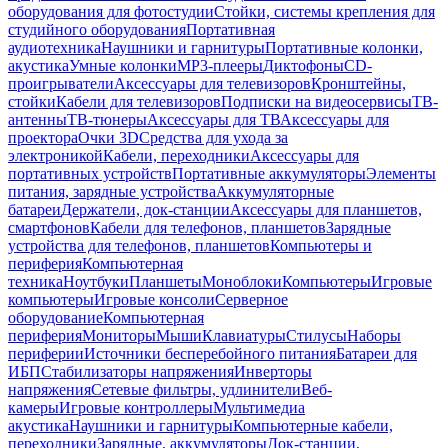
оборудования для фотостудии
Стойки, системы крепления для
студийного оборудования
Портативная
аудиотехника
Наушники и гарнитуры
Портативные колонки,
акустика
Умные колонки
MP3-плееры
Диктофоны
CD-
проигрыватели
Аксессуары для телевизоров
Кронштейны,
стойки
Кабели для телевизоров
Подписки на видеосервисы
ТВ-
антенны
ТВ-тюнеры
Аксессуары для ТВ
Аксессуары для
проектора
Очки 3D
Средства для ухода за
электроникой
Кабели, переходники
Аксессуары для
портативных устройств
Портативные аккумуляторы
Элементы
питания, зарядные устройства
Аккумуляторные
батареи
Держатели, док-станции
Аксессуары для планшетов,
смартфонов
Кабели для телефонов, планшетов
Зарядные
устройства для телефонов, планшетов
Компьютеры и
периферия
Компьютерная
техника
Ноутбуки
Планшеты
Моноблоки
Компьютеры
Игровые
компьютеры
Игровые консоли
Серверное
оборудование
Компьютерная
периферия
Мониторы
Мыши
Клавиатуры
Стилусы
Наборы
периферии
Источники бесперебойного питания
Батареи для
ИБП
Стабилизаторы напряжения
Инверторы
напряжения
Сетевые фильтры, удлинители
Веб-
камеры
Игровые контроллеры
Мультимедиа
акустика
Наушники и гарнитуры
Компьютерные кабели,
переходники
Зарядные, аккумуляторы
Док-станции,