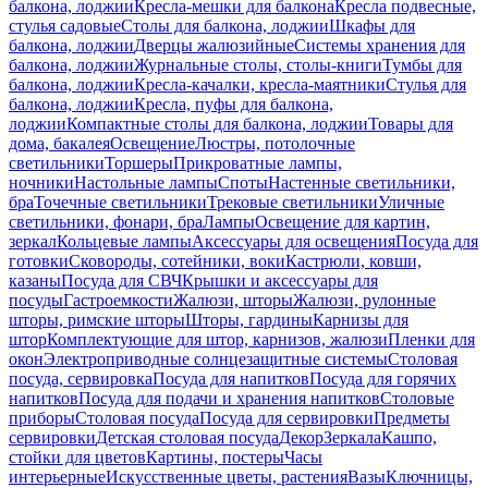
балкона, лоджии
Кресла-мешки для балкона
Кресла подвесные,
стулья садовые
Столы для балкона, лоджии
Шкафы для
балкона, лоджии
Дверцы жалюзийные
Системы хранения для
балкона, лоджии
Журнальные столы, столы-книги
Тумбы для
балкона, лоджии
Кресла-качалки, кресла-маятники
Стулья для
балкона, лоджии
Кресла, пуфы для балкона,
лоджии
Компактные столы для балкона, лоджии
Товары для
дома, бакалея
Освещение
Люстры, потолочные
светильники
Торшеры
Прикроватные лампы,
ночники
Настольные лампы
Споты
Настенные светильники,
бра
Точечные светильники
Трековые светильники
Уличные
светильники, фонари, бра
Лампы
Освещение для картин,
зеркал
Кольцевые лампы
Аксессуары для освещения
Посуда для
готовки
Сковороды, сотейники, воки
Кастрюли, ковши,
казаны
Посуда для СВЧ
Крышки и аксессуары для
посуды
Гастроемкости
Жалюзи, шторы
Жалюзи, рулонные
шторы, римские шторы
Шторы, гардины
Карнизы для
штор
Комплектующие для штор, карнизов, жалюзи
Пленки для
окон
Электроприводные солнцезащитные системы
Столовая
посуда, сервировка
Посуда для напитков
Посуда для горячих
напитков
Посуда для подачи и хранения напитков
Столовые
приборы
Столовая посуда
Посуда для сервировки
Предметы
сервировки
Детская столовая посуда
Декор
Зеркала
Кашпо,
стойки для цветов
Картины, постеры
Часы
интерьерные
Искусственные цветы, растения
Вазы
Ключницы,