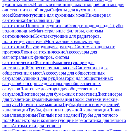
кухонных моек
Измельчители пищевых отходов
Системы для
очистки питьевой воды
Сифоны для кухонных
моек
Комплектующие для кухонных моек
Инженерная
сантехника
Инсталляции для
сантехники
Полотенцесушители
Отвод и подвод воды
Трубы
водопроводные
Магистральные фильтры, системы
сантехнические
Комплектующие для радиаторов,
полотенцесушителей
Монтажные комплекты для
сантехники
Регулирующая арматура
Системы защиты от
протечек
Люки сантехнические
Аксессуары для
магистральных фильтров, систем
сантехнических
Фитинги
Комплектующие для
инсталляций
Опрессовочные насосы
Сантехника для
общественных мест
Аксессуары для общественных
санузлов
Сушилки для рук
Дозаторы для общественных
санузлов
Сенсорные дозаторы для общественных
санузлов
Локтевые дозаторы для общественных
санузлов
Диспенсеры для бумажных полотенец
Диспенсеры
для туалетной бумаги
Канализация
Тросы сантехнические,
вантузы
Прочистные машины
Трубы, фитинги внутренней
канализации
Трубы, фитинги наружной канализации
Люки
канализационные
Теплый пол водяной
Трубы для теплого
пола
Коллекторы и комплектующие
Термостатика для теплого
пола
Автоматика для теплого
пола
Строительство
Строительные смеси и грунтовки
Клеевые