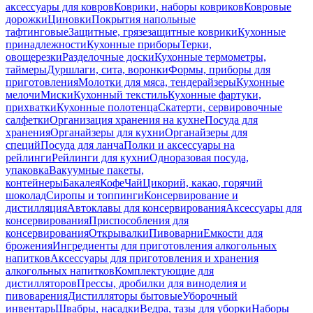
аксессуары для ковров
Коврики, наборы ковриков
Ковровые
дорожки
Циновки
Покрытия напольные
тафтинговые
Защитные, грязезащитные коврики
Кухонные
принадлежности
Кухонные приборы
Терки,
овощерезки
Разделочные доски
Кухонные термометры,
таймеры
Дуршлаги, сита, воронки
Формы, приборы для
приготовления
Молотки для мяса, тендерайзеры
Кухонные
мелочи
Миски
Кухонный текстиль
Кухонные фартуки,
прихватки
Кухонные полотенца
Скатерти, сервировочные
салфетки
Организация хранения на кухне
Посуда для
хранения
Органайзеры для кухни
Органайзеры для
специй
Посуда для ланча
Полки и аксессуары на
рейлинги
Рейлинги для кухни
Одноразовая посуда,
упаковка
Вакуумные пакеты,
контейнеры
Бакалея
Кофе
Чай
Цикорий, какао, горячий
шоколад
Сиропы и топпинги
Консервирование и
дистилляция
Автоклавы для консервирования
Аксессуары для
консервирования
Приспособления для
консервирования
Открывалки
Пивоварни
Емкости для
брожения
Ингредиенты для приготовления алкогольных
напитков
Аксессуары для приготовления и хранения
алкогольных напитков
Комплектующие для
дистилляторов
Прессы, дробилки для виноделия и
пивоварения
Дистилляторы бытовые
Уборочный
инвентарь
Швабры, насадки
Ведра, тазы для уборки
Наборы