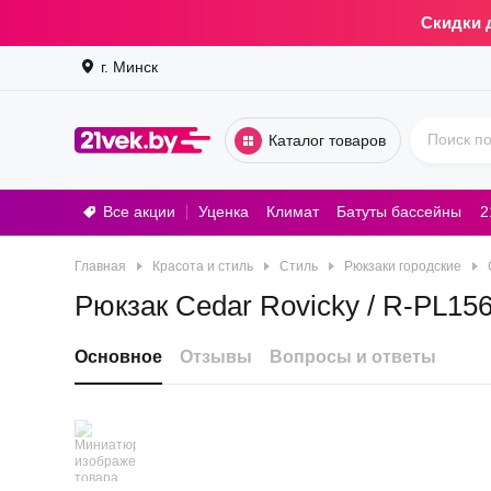
Скидки 
г. Минск
Каталог товаров
Все акции
Уценка
Климат
Батуты бассейны
2
Стирал
Главная
Красота и стиль
Стиль
Рюкзаки городские
Рюкзак Cedar Rovicky / R-PL15
Основное
Отзывы
Вопросы и ответы