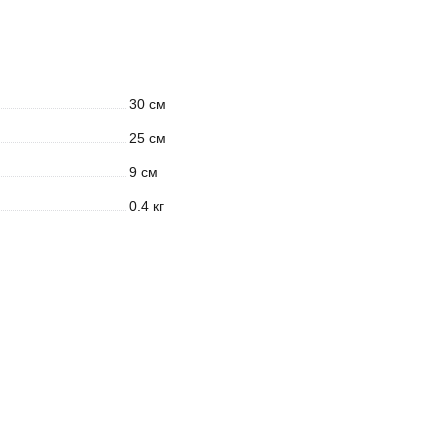
30 см
25 см
9 см
0.4 кг