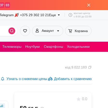
:
37
03
контакт-центр
Telegram
+375 29
302 10 21
Еще
с
8:00
до
22:00
Аккаунт
Корзина
Телевизоры
Ноутбуки
Смартфоны
Холодильники
Пылесосы
код
9.022.183
Узнать о снижении цены
Добавить к сравнению
0.0
ый