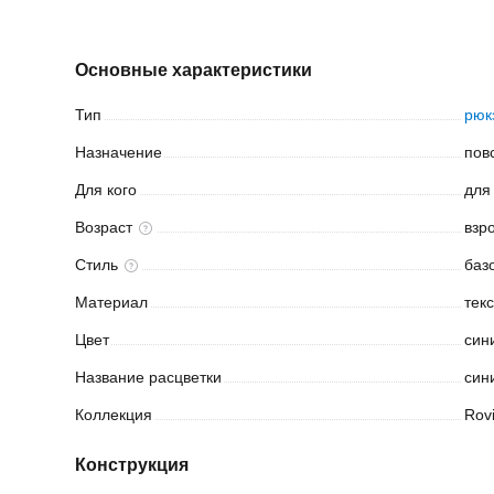
Основные характеристики
Тип
рюк
Назначение
пов
Для
кого
для
Возраст
взр
Стиль
баз
Материал
тек
Цвет
син
Название
расцветки
син
Коллекция
Rov
Конструкция