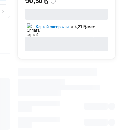
50
,
50 Ҕ
Картой рассрочки
от
4,21 Ҕ/мес