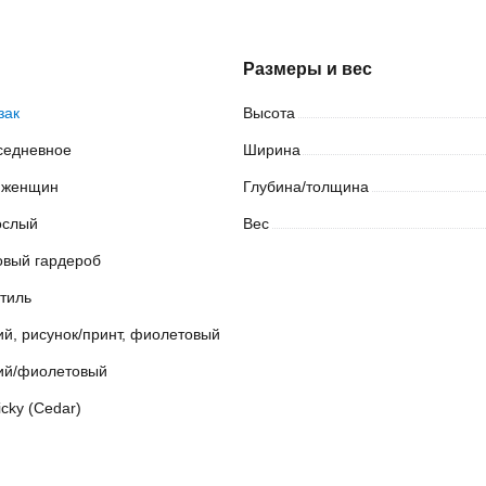
Размеры и вес
зак
Высота
седневное
Ширина
 женщин
Глубина/толщина
ослый
Вес
овый гардероб
стиль
ий, рисунок/принт, фиолетовый
ий/фиолетовый
icky (Cedar)