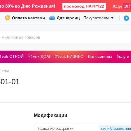
до 80% ко Дню Рождения!
промокод HAPPY22
:
01
дн
10
Оплата частями
Для юрлиц
Покупателям
1vek СТРОЙ
21vek ДОМ
21vek БИЗНЕС
Велосипеды
Услуги
ьные машины
Cedar
601-01
Модификации
Название расцветки
синий/фиолетов