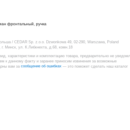
ман фронтальный, ручка
Польша / CEDAR Sp. z.o.o. Dzwonkowa 49, 02-290, Warszawa, Poland
г. Минск, ул. К.Либкнехта, д.68, комн.18
вид, характеристики и комплектацию товара, предварительно не уведом
ием к данному факту и заранее приносим извинения за возможные
сообщение об ошибках
арны вам за
— это поможет сделать наш каталог