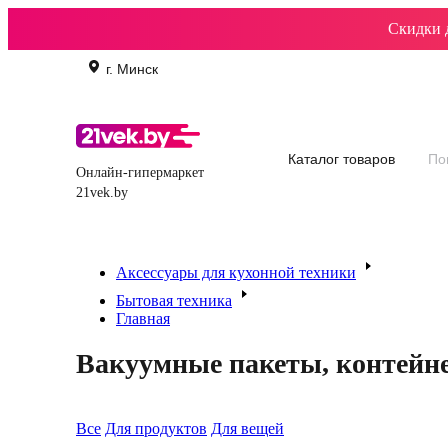
Скидки 
г. Минск
Каталог товаров
Онлайн-гипермаркет
21vek.by
Все акции
Уценка
Климат
Батуты бас
Холодильники
Аксессуары для кухонной техники
Бытовая техника
Главная
Вакуумные пакеты, контейн
Все
Для продуктов
Для вещей