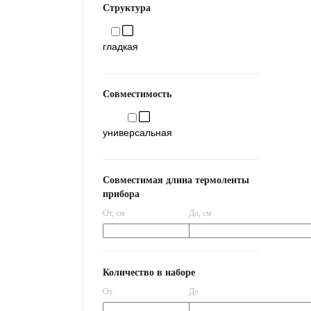
Структура
гладкая
Совместимость
универсальная
Совместимая длина термоленты
прибора
От
, см
До
, см
Количество в наборе
От
До