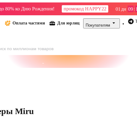
до 80% ко Дню Рождения!
промокод HAPPY22
:
01
дн
09
Оплата частями
Для юрлиц
Покупателям
сейны
21vek СТРОЙ
21vek ДОМ
21vek БИЗНЕС
Велосипе
Стиральные машины
еры Miru