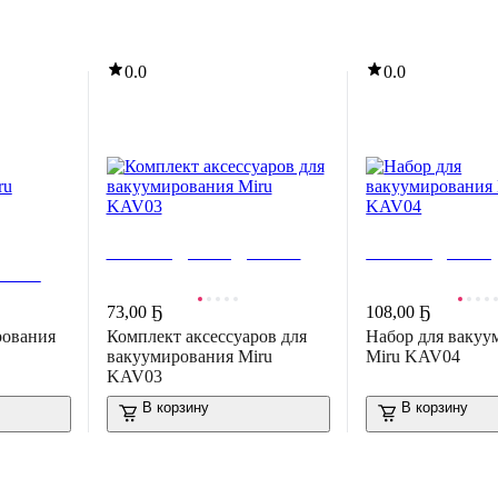
0.0
0.0
РАСПРОДАЖА ДО -80%
РАСПРОДАЖА Д
-80%
Рассрочка 5 частей
Рассрочка 5 част
73
,
00 Ҕ
108
,
00 Ҕ
рования
Комплект аксессуаров для
Набор для вакуу
вакуумирования Miru
Miru KAV04
KAV03
В корзину
В корзину