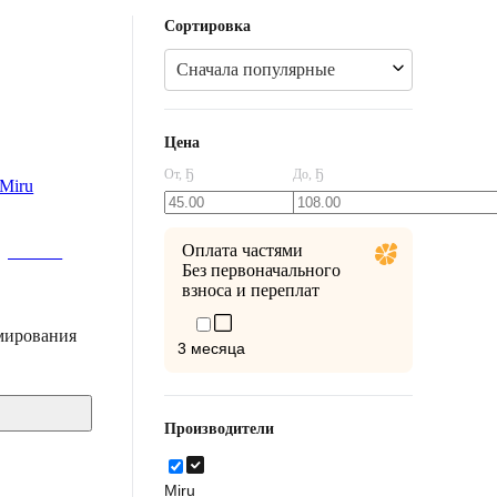
Сортировка
Сначала популярные
Цена
От,
Ҕ
До,
Ҕ
Оплата частями
О -80%
Без первоначального
ей
взноса и переплат
мирования
3 месяца
Производители
Miru