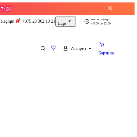
:
17
06
контакт-центр
Telegram
+375 29
302 10 21
Еще
с
8:00
до
22:00
Аккаунт
Корзина
ды
Услуги
Телевизоры
Ноутбуки
Смартфоны
Пылесосы