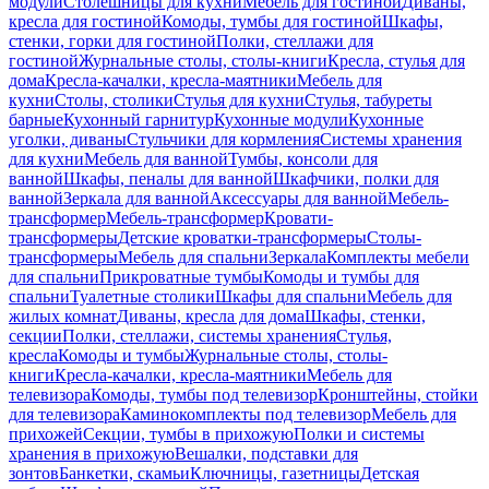
модули
Столешницы для кухни
Мебель для гостиной
Диваны,
кресла для гостиной
Комоды, тумбы для гостиной
Шкафы,
стенки, горки для гостиной
Полки, стеллажи для
гостиной
Журнальные столы, столы-книги
Кресла, стулья для
дома
Кресла-качалки, кресла-маятники
Мебель для
кухни
Столы, столики
Стулья для кухни
Стулья, табуреты
барные
Кухонный гарнитур
Кухонные модули
Кухонные
уголки, диваны
Стульчики для кормления
Системы хранения
для кухни
Мебель для ванной
Тумбы, консоли для
ванной
Шкафы, пеналы для ванной
Шкафчики, полки для
ванной
Зеркала для ванной
Аксессуары для ванной
Мебель-
трансформер
Мебель-трансформер
Кровати-
трансформеры
Детские кроватки-трансформеры
Столы-
трансформеры
Мебель для спальни
Зеркала
Комплекты мебели
для спальни
Прикроватные тумбы
Комоды и тумбы для
спальни
Туалетные столики
Шкафы для спальни
Мебель для
жилых комнат
Диваны, кресла для дома
Шкафы, стенки,
секции
Полки, стеллажи, системы хранения
Стулья,
кресла
Комоды и тумбы
Журнальные столы, столы-
книги
Кресла-качалки, кресла-маятники
Мебель для
телевизора
Комоды, тумбы под телевизор
Кронштейны, стойки
для телевизора
Каминокомплекты под телевизор
Мебель для
прихожей
Секции, тумбы в прихожую
Полки и системы
хранения в прихожую
Вешалки, подставки для
зонтов
Банкетки, скамьи
Ключницы, газетницы
Детская