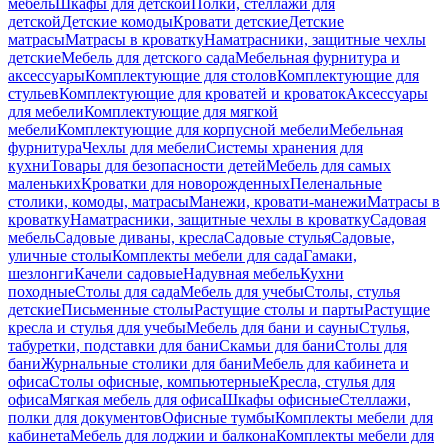
мебель
Шкафы для детской
Полки, стеллажи для
детской
Детские комоды
Кровати детские
Детские
матрасы
Матрасы в кроватку
Наматрасники, защитные чехлы
детские
Мебель для детского сада
Мебельная фурнитура и
аксессуары
Комплектующие для столов
Комплектующие для
стульев
Комплектующие для кроватей и кроваток
Аксессуары
для мебели
Комплектующие для мягкой
мебели
Комплектующие для корпусной мебели
Мебельная
фурнитура
Чехлы для мебели
Системы хранения для
кухни
Товары для безопасности детей
Мебель для самых
маленьких
Кроватки для новорожденных
Пеленальные
столики, комоды, матрасы
Манежи, кровати-манежи
Матрасы в
кроватку
Наматрасники, защитные чехлы в кроватку
Садовая
мебель
Садовые диваны, кресла
Садовые стулья
Садовые,
уличные столы
Комплекты мебели для сада
Гамаки,
шезлонги
Качели садовые
Надувная мебель
Кухни
походные
Столы для сада
Мебель для учебы
Столы, стулья
детские
Письменные столы
Растущие столы и парты
Растущие
кресла и стулья для учебы
Мебель для бани и сауны
Стулья,
табуретки, подставки для бани
Скамьи для бани
Столы для
бани
Журнальные столики для бани
Мебель для кабинета и
офиса
Столы офисные, компьютерные
Кресла, стулья для
офиса
Мягкая мебель для офиса
Шкафы офисные
Стеллажи,
полки для документов
Офисные тумбы
Комплекты мебели для
кабинета
Мебель для лоджии и балкона
Комплекты мебели для