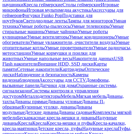
наушники
Кресла геймерские
Столы геймерские
Игровые
микрофоны
Игровая мультимедиа акустика
Аксессуары для
геймеров
Фигурки Funko Pop
Подставки для
ноутбуков
Светодиодные ленты
Лампы для мониторов
Умная
техника
Умные роботы-пылесосы
Умные телевизоры
Умные
стиральные машины
Умные чайники
Умные роботы
кулинарные
Умные вентиляторы
Умные кондиционеры
Умные
обогреватели
Умные увлажнители, очистители воздуха
Умные
отопительные котлы
Умные проветриватели
Умные радиочасы,
метеостанции
Умные кормушки и поилки для
животных
Умные напольные весы
Накопители данных
USB
Flash накопители
Внешние HDD, SSD диски
Карты
памяти
Сетевые накопители
Картридеры
Оптические
диски
Наблюдение и безопасность
Камеры
видеонаблюдения
Аксессуары для CCTV
Домофоны,
вызывные панели
Датчики для дома
Охранные системы,
сигнализации
Системы контроля и управления
доступом
Металлодетекторы
Мебель
Мягкая мебель
Диваны,
тахты
Диваны прямые
Диваны угловые
Диваны П-
образные
Кухонные уголки, диваны
Диваны
модульные
Детские диваны
Диваны садовые
Комплекты мягкой
мебели
Бескаркасные кресла-мешки и диваны
Надувные
диваны
Кресла
Кресла
Кресла-мешки и пуфы
Кресла-качалки,
кресла-маятники
Детские кресла, пуфы
Надувные кресла
Пуфы,
оттоманки
Кресла-кровати
Игровая мебель
Кресла