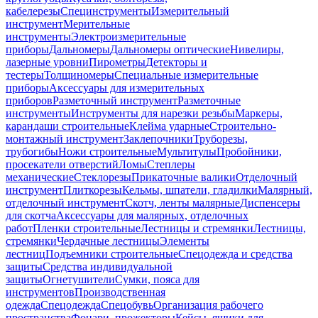
кабелерезы
Специнструменты
Измерительный
инструмент
Мерительные
инструменты
Электроизмерительные
приборы
Дальномеры
Дальномеры оптические
Нивелиры,
лазерные уровни
Пирометры
Детекторы и
тестеры
Толщиномеры
Специальные измерительные
приборы
Аксессуары для измерительных
приборов
Разметочный инструмент
Разметочные
инструменты
Инструменты для нарезки резьбы
Маркеры,
карандаши строительные
Клейма ударные
Строительно-
монтажный инструмент
Заклепочники
Труборезы,
трубогибы
Ножи строительные
Мультитулы
Пробойники,
просекатели отверстий
Ломы
Степлеры
механические
Стеклорезы
Прикаточные валики
Отделочный
инструмент
Плиткорезы
Кельмы, шпатели, гладилки
Малярный,
отделочный инструмент
Скотч, ленты малярные
Диспенсеры
для скотча
Аксессуары для малярных, отделочных
работ
Пленки строительные
Лестницы и стремянки
Лестницы,
стремянки
Чердачные лестницы
Элементы
лестниц
Подъемники строительные
Спецодежда и средства
защиты
Средства индивидуальной
защиты
Огнетушители
Сумки, пояса для
инструментов
Производственная
одежда
Спецодежда
Спецобувь
Организация рабочего
пространства
Фонари, прожекторы
Кейсы, ящики для