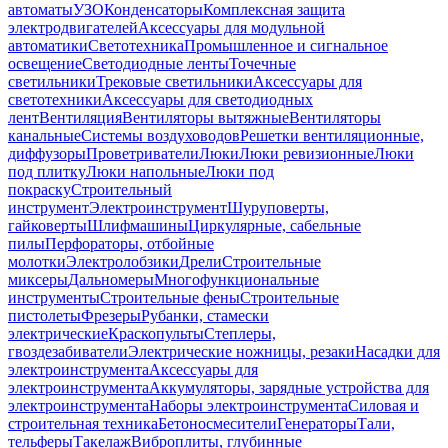
автоматы
УЗО
Конденсаторы
Комплексная защита
электродвигателей
Аксессуары для модульной
автоматики
Светотехника
Промышленное и сигнальное
освещение
Светодиодные ленты
Точечные
светильники
Трековые светильники
Аксессуары для
светотехники
Аксессуары для светодиодных
лент
Вентиляция
Вентиляторы вытяжные
Вентиляторы
канальные
Системы воздуховодов
Решетки вентиляционные,
диффузоры
Проветриватели
Люки
Люки ревизионные
Люки
под плитку
Люки напольные
Люки под
покраску
Строительный
инструмент
Электроинструмент
Шуруповерты,
гайковерты
Шлифмашины
Циркулярные, сабельные
пилы
Перфораторы, отбойные
молотки
Электролобзики
Дрели
Строительные
миксеры
Дальномеры
Многофункциональные
инструменты
Строительные фены
Строительные
пистолеты
Фрезеры
Рубанки, стамески
электрические
Краскопульты
Степлеры,
гвоздезабиватели
Электрические ножницы, резаки
Насадки для
электроинструмента
Аксессуары для
электроинструмента
Аккумуляторы, зарядные устройства для
электроинструмента
Наборы электроинструмента
Силовая и
строительная техника
Бетоносмесители
Генераторы
Тали,
тельферы
Такелаж
Виброплиты, глубинные