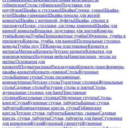
геймерские
Столы геймерские
Подставки для
ноутбуков
Шкафы и стеллажи
Шкафы
Стенки, горки
Шкафы-
купе
Шкафы-гармошки
Шкафы-пеналы для жилой
комнаты
Шкафы с витриной, буфеты
Шкафы, секции в
прихожую
Полки, стеллажи, системы хранения
Шкафы для
ванной комнаты
Вешалки, подставки для зонтов
Комоды,
тумбы
Комоды
Тумбы
Прикроватные тумбы
Обувницы, тумбы в
прихожую
Комоды, тумбы для ванной
Пеленальные столики,
комоды
Тумбы под ТВ
Комоды пластиковые
Кровати и
матрасы
Матрасы
Кровати
Детские кровати
Кроватки для
новорожденных
Надувная мебель
Наматрасники, чехлы на
матрас
Основания для
кроватей
Подматрасники
Раскладушки
Кровати-трансформеры,
шкафы-кровати
Кровати-домики
Столы
Кухонные
столы
Барные столы
Столы письменные,
компьютерные
Детские столы
Туалетные столики
Журнальные
столы
Садовые столы
Растущие столы и парты
Столы,
журнальные столики для бани
Приставные
столики
Консольные столики
Обеденные группы
Столы-
книги
Стулья
Кухонные стулья, табуреты
Барные стулья,
табуреты
Компьютерные кресла, стулья
Геймерские
кресла
Детские стулья, табуреты
Банкетки, скамьи
Садовые
кресла, стулья, табуреты
Стулья, табуреты для бани
Стульчики
для кормления
Кухня
Кухонный гарнитур
Кухонные