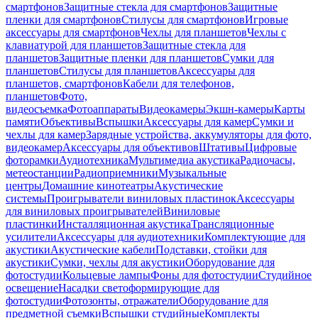
смартфонов
Защитные стекла для смартфонов
Защитные
пленки для смартфонов
Стилусы для смартфонов
Игровые
аксессуары для смартфонов
Чехлы для планшетов
Чехлы с
клавиатурой для планшетов
Защитные стекла для
планшетов
Защитные пленки для планшетов
Сумки для
планшетов
Стилусы для планшетов
Аксессуары для
планшетов, смартфонов
Кабели для телефонов,
планшетов
Фото,
видеосъемка
Фотоаппараты
Видеокамеры
Экшн-камеры
Карты
памяти
Объективы
Вспышки
Аксессуары для камер
Сумки и
чехлы для камер
Зарядные устройства, аккумуляторы для фото,
видеокамер
Аксессуары для объективов
Штативы
Цифровые
фоторамки
Аудиотехника
Мультимедиа акустика
Радиочасы,
метеостанции
Радиоприемники
Музыкальные
центры
Домашние кинотеатры
Акустические
системы
Проигрыватели виниловых пластинок
Аксессуары
для виниловых проигрывателей
Виниловые
пластинки
Инсталляционная акустика
Трансляционные
усилители
Аксессуары для аудиотехники
Комплектующие для
акустики
Акустические кабели
Подставки, стойки для
акустики
Сумки, чехлы для акустики
Оборудование для
фотостудии
Кольцевые лампы
Фоны для фотостудии
Студийное
освещение
Насадки светоформирующие для
фотостудии
Фотозонты, отражатели
Оборудование для
предметной съемки
Вспышки студийные
Комплекты