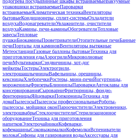
подогрева посуды
Винные шкафы встраиваемые
Вакуумные
упаковщики встраиваемые
Пароварки
встраиваемые
Климатическая техника
Вентиляторы
бытовые
Кондиционеры, сплит-системы
Охладители
воздуха
Водонагреватели
Увлажнители, очистители
воздуха
Камины, печи-камины
Обогреватели
Тепловые
завесы
Тепловые
пушки
Биокамины
Проветриватели
Отопительные печи
Банные
печи
Порталы для каминов
Вентиляторы вытяжные
Метеостанции
Газовые баллоны бытовые
Техника для
приготовления еды
Аэрогрили
Микроволновые
печи
Мультиварки
Сэндвичницы, хот-дог
мейкеры
Тостеры
Электрогрили,
электрошашлычницы
Вафельницы, орешницы,
кексницы
Хлебопечки
Ростеры, мини-печи
Йогуртницы,
мороженицы
Фризеры
Блинницы
Пароварки
Автоклавы для
консервирования
Сыроварни
Фритюрницы, фондю-
фритюрницы
Яйцеварки
Попкорницы
Техника для
дома
Пылесосы
Пылесосы профессиональные
Роботы-
пылесосы, мойщики окон
Пароочистители
Электровеники,
электрошвабры
Стеклоочистители
Стерилизационное
оборудование
Техника для приготовления
напитков
Электрочайники
Кофеварки,
кофемашины
Соковыжималки
Кофемолки
Вспениватели
молока
Сифоны для газирования воды
Аксессуары для