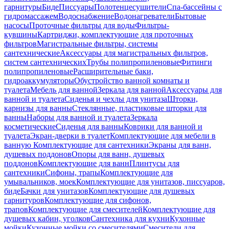
гарнитуры
Биде
Писсуары
Полотенцесушители
Спа-бассейны с
гидромассажем
Водоснабжение
Водонагреватели
Бытовые
насосы
Проточные фильтры для воды
Фильтры-
кувшины
Картриджи, комплектующие для проточных
фильтров
Магистральные фильтры, системы
сантехнические
Аксессуары для магистральных фильтров,
систем сантехнических
Трубы полипропиленовые
Фитинги
полипропиленовые
Расширительные баки,
гидроаккумуляторы
Обустройство ванной комнаты и
туалета
Мебель для ванной
Зеркала для ванной
Аксессуары для
ванной и туалета
Сиденья и чехлы для унитаза
Шторки,
карнизы для ванны
Стеклянные, пластиковые шторки для
ванны
Наборы для ванной и туалета
Зеркала
косметические
Сиденья для ванны
Коврики для ванной и
туалета
Экран-дверки в туалет
Комплектующие для мебели в
ванную
Комплектующие для сантехники
Экраны для ванн,
душевых поддонов
Опоры для ванн, душевых
поддонов
Комплектующие для ванн
Плинтусы для
сантехники
Сифоны, трапы
Комплектующие для
умывальников, моек
Комплектующие для унитазов, писсуаров,
биде
Бачки для унитазов
Комплектующие для душевых
гарнитуров
Комплектующие для сифонов,
трапов
Комплектующие для смесителей
Комплектующие для
душевых кабин, уголков
Сантехника для кухни
Кухонные
мойки
Кухонные мойки со смесителями
Смесители для