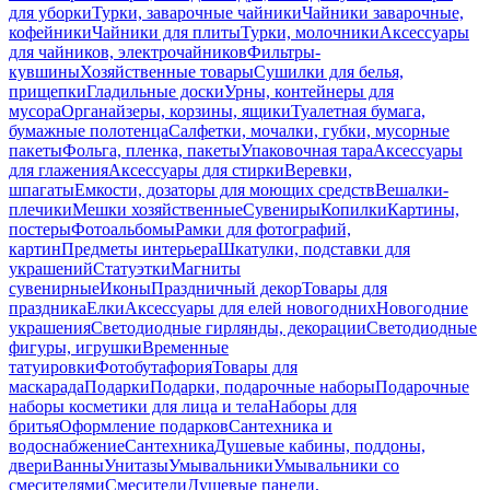
для уборки
Турки, заварочные чайники
Чайники заварочные,
кофейники
Чайники для плиты
Турки, молочники
Аксессуары
для чайников, электрочайников
Фильтры-
кувшины
Хозяйственные товары
Сушилки для белья,
прищепки
Гладильные доски
Урны, контейнеры для
мусора
Органайзеры, корзины, ящики
Туалетная бумага,
бумажные полотенца
Салфетки, мочалки, губки, мусорные
пакеты
Фольга, пленка, пакеты
Упаковочная тара
Аксессуары
для глажения
Аксессуары для стирки
Веревки,
шпагаты
Емкости, дозаторы для моющих средств
Вешалки-
плечики
Мешки хозяйственные
Сувениры
Копилки
Картины,
постеры
Фотоальбомы
Рамки для фотографий,
картин
Предметы интерьера
Шкатулки, подставки для
украшений
Статуэтки
Магниты
сувенирные
Иконы
Праздничный декор
Товары для
праздника
Елки
Аксессуары для елей новогодних
Новогодние
украшения
Светодиодные гирлянды, декорации
Светодиодные
фигуры, игрушки
Временные
татуировки
Фотобутафория
Товары для
маскарада
Подарки
Подарки, подарочные наборы
Подарочные
наборы косметики для лица и тела
Наборы для
бритья
Оформление подарков
Сантехника и
водоснабжение
Сантехника
Душевые кабины, поддоны,
двери
Ванны
Унитазы
Умывальники
Умывальники со
смесителями
Смесители
Душевые панели,