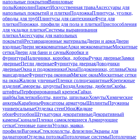
напольные покрытия
Виниловые
полы
Ковролин
Паркет
Искусственная трава
Аксессуары для
напольных покрытий и плитки
Подложка
Плинтусы, уголки,
обводы для труб
Плинтусы для сантехники
Фуги для
плитки
Порожки, профили для пола и плитки
Приспособления
для укладки плитки
Системы выравнивания
плитки
Аксессуары для напольных
покрытий
Реставрационные материалы
Двери и арки
Двери
входные
Двери межкомнатные
Арки межкомнатные
Москитные
сетки
Двери для бани и сауны
Коробки и
фурнитура
Наличники, коробки, доборы
Ручки дверные
Замки
дверные
Петли дверные
Фурнитура дверная
Доводчики
дверные
Окна и подоконники
Окна
Подоконники, отливы
Окна
мансардные
Фурнитура оконная
Мягкие окна
Москитные сетки
на окна
Жалюзи уличные
Пленки солнцезащитные
Крепежные
изделия
Саморезы, шурупы
Гвозди
Анкеры, дюбели
Скобы,
штифты
Перфорированный крепеж
Гайки,
шайбы
Заклепки
Болты, винты, шпильки
Хомуты
Химические
анкеры
Карабины
Фиксаторы арматуры
Шплинты
Пружины
универсальные
Отделка стен
Обои
Жидкие
обои
Фотообои
Штукатурки декоративные
Декоративный
камень
Скинали
Пленки самоклеящиеся
Армирующие
сетки
Стеновые панели
Уголки, маяки,
профили
Вагонка
Стеклохолсты, флизелин
Экраны для
радиаторов
Отделка потолка
Потолочные системы
Потолочные