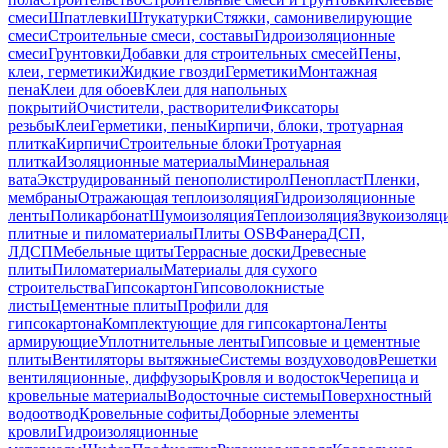
смеси
Шпатлевки
Штукатурки
Стяжки, самонивелирующие
смеси
Строительные смеси, составы
Гидроизоляционные
смеси
Грунтовки
Добавки для строительных смесей
Пены,
клеи, герметики
Жидкие гвозди
Герметики
Монтажная
пена
Клеи для обоев
Клеи для напольных
покрытий
Очистители, растворители
Фиксаторы
резьбы
Клеи
Герметики, пены
Кирпичи, блоки, тротуарная
плитка
Кирпичи
Строительные блоки
Тротуарная
плитка
Изоляционные материалы
Минеральная
вата
Экструдированный пенополистирол
Пенопласт
Пленки,
мембраны
Отражающая теплоизоляция
Гидроизоляционные
ленты
Поликарбонат
Шумоизоляция
Теплоизоляция
Звукоизоляц
плитные и пиломатериалы
Плиты OSB
Фанера
ДСП,
ЛДСП
Мебельные щиты
Террасные доски
Древесные
плиты
Пиломатериалы
Материалы для сухого
строительства
Гипсокартон
Гипсоволокнистые
листы
Цементные плиты
Профили для
гипсокартона
Комплектующие для гипсокартона
Ленты
армирующие
Уплотнительные ленты
Гипсовые и цементные
плиты
Вентиляторы вытяжные
Системы воздуховодов
Решетки
вентиляционные, диффузоры
Кровля и водосток
Черепица и
кровельные материалы
Водосточные системы
Поверхностный
водоотвод
Кровельные софиты
Доборные элементы
кровли
Гидроизоляционные