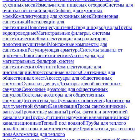
кухонных моек
Измельчители пищевых отходов
Системы для
очистки питьевой воды
Сифоны для кухонных
моек
Комплектующие для кухонных моек
Инженерная
сантехника
Инсталляции для
сантехники
Полотенцесушители
Отвод и подвод воды
Трубы
водопроводные
Магистральные фильтры, системы
сантехнические
Комплектующие для радиаторов,
полотенцесушителей
Монтажные комплекты для
сантехники
Регулирующая арматура
Системы защиты от
протечек
Люки сантехнические
Аксессуары для
магистральных фильтров, систем
сантехнических
Фитинги
Комплектующие для
инсталляций
Опрессовочные насосы
Сантехника для
общественных мест
Аксессуары для общественных
санузлов
Сушилки для рук
Дозаторы для общественных
санузлов
Сенсорные дозаторы для общественных
санузлов
Локтевые дозаторы для общественных
санузлов
Диспенсеры для бумажных полотенец
Диспенсеры
для туалетной бумаги
Канализация
Тросы сантехнические,
вантузы
Прочистные машины
Трубы, фитинги внутренней
канализации
Трубы, фитинги наружной канализации
Люки
канализационные
Теплый пол водяной
Трубы для теплого
пола
Коллекторы и комплектующие
Термостатика для теплого
пола
Автоматика для теплого
пола
Строительство
Строительные смеси и грунтовки
Клеевые