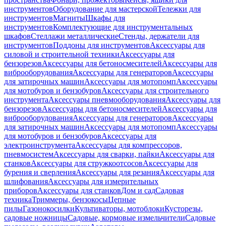
инструментов
Оборудование для мастерской
Тележки для
инструментов
Магниты
Шкафы для
инструментов
Комплектующие для инструментальных
шкафов
Стеллажи металлические
Стенды, держатели для
инструментов
Поддоны для инструментов
Аксессуары для
силовой и строительной техники
Аксессуары для
бензорезов
Аксессуары для бетоносмесителей
Аксессуары для
виброоборудования
Аксессуары для генераторов
Аксессуары
для затирочных машин
Аксессуары для мотопомп
Аксессуары
для мотобуров и бензобуров
Аксессуары для строительного
инструмента
Аксессуары пневмооборудования
Аксессуары для
бензорезов
Аксессуары для бетоносмесителей
Аксессуары для
виброоборудования
Аксессуары для генераторов
Аксессуары
для затирочных машин
Аксессуары для мотопомп
Аксессуары
для мотобуров и бензобуров
Аксессуары для
электроинструмента
Аксессуары для компрессоров,
пневмосистем
Аксессуары для сварки, пайки
Аксессуары для
станков
Аксессуары для стружкоотсосов
Аксессуары для
бурения и сверления
Аксессуары для резания
Аксессуары для
шлифования
Аксессуары для измерительных
приборов
Аксессуары для станков
Дом и сад
Садовая
техника
Триммеры, бензокосы
Цепные
пилы
Газонокосилки
Культиваторы, мотоблоки
Кусторезы,
садовые ножницы
Садовые, кормовые измельчители
Садовые