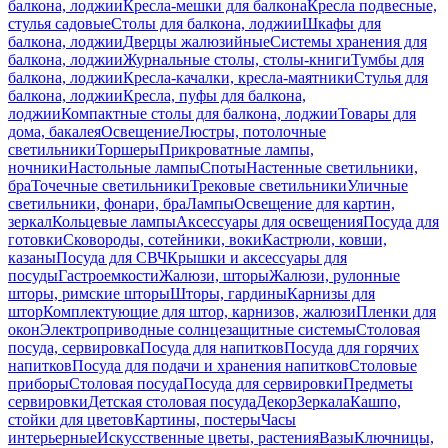
балкона, лоджии
Кресла-мешки для балкона
Кресла подвесные,
стулья садовые
Столы для балкона, лоджии
Шкафы для
балкона, лоджии
Дверцы жалюзийные
Системы хранения для
балкона, лоджии
Журнальные столы, столы-книги
Тумбы для
балкона, лоджии
Кресла-качалки, кресла-маятники
Стулья для
балкона, лоджии
Кресла, пуфы для балкона,
лоджии
Компактные столы для балкона, лоджии
Товары для
дома, бакалея
Освещение
Люстры, потолочные
светильники
Торшеры
Прикроватные лампы,
ночники
Настольные лампы
Споты
Настенные светильники,
бра
Точечные светильники
Трековые светильники
Уличные
светильники, фонари, бра
Лампы
Освещение для картин,
зеркал
Кольцевые лампы
Аксессуары для освещения
Посуда для
готовки
Сковороды, сотейники, воки
Кастрюли, ковши,
казаны
Посуда для СВЧ
Крышки и аксессуары для
посуды
Гастроемкости
Жалюзи, шторы
Жалюзи, рулонные
шторы, римские шторы
Шторы, гардины
Карнизы для
штор
Комплектующие для штор, карнизов, жалюзи
Пленки для
окон
Электроприводные солнцезащитные системы
Столовая
посуда, сервировка
Посуда для напитков
Посуда для горячих
напитков
Посуда для подачи и хранения напитков
Столовые
приборы
Столовая посуда
Посуда для сервировки
Предметы
сервировки
Детская столовая посуда
Декор
Зеркала
Кашпо,
стойки для цветов
Картины, постеры
Часы
интерьерные
Искусственные цветы, растения
Вазы
Ключницы,