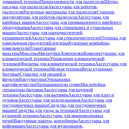
домашней техники
Принадлежности для пылесосов
Щетки,
насадки для пылесосов
Аксессуары для роботов-
пылесосов
Расходные материалы для пылесосов
Станции,
аккумуляторы для роботов-пылесосов
Аксессуары для
швейных машин
Аксессуары для промышленного швейного
оборудования
Аксессуары для стиральных и сушильных
машин
Аксессуары для пароочистителей,
отпаривателей
Аксессуары для стеклоочистителей
Техника для
измельчения продуктов
Блендеры
Кухонные комбайны,
измельчители
Планетарные
миксеры
Миксеры
Мясорубки
Ломтерезки
Комплектующие для
климатической техники
Управление климатической
техникой
Фильтры для климатической техники
Аксессуары для
климатической техники
Мелкая техника
Весы кухонные,
бытовые
Сушилки для овощей и
фруктов
Вакууматоры
Открывалки,
картофелечистки
Проращиватели семян
Маслобойки,
сепараторы бытовые
Аксессуары для крупной
техники
Аксессуары для вытяжек
Аксессуары для плит и
духовок
Аксессуары для холодильников
Аксессуары для
посудомоечных машин
Средства для посудомоечных
машин
Средства для ухода за техникой
Аксессуары для
кухонной техники
Аксессуары для микроволновых
печей
Вакуумные пакеты, контейнеры
Аксессуары для
кофемашин
Аксессуары для мультиварок,