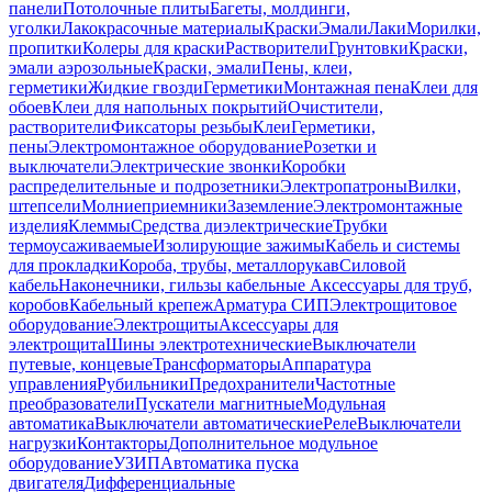
панели
Потолочные плиты
Багеты, молдинги,
уголки
Лакокрасочные материалы
Краски
Эмали
Лаки
Морилки,
пропитки
Колеры для краски
Растворители
Грунтовки
Краски,
эмали аэрозольные
Краски, эмали
Пены, клеи,
герметики
Жидкие гвозди
Герметики
Монтажная пена
Клеи для
обоев
Клеи для напольных покрытий
Очистители,
растворители
Фиксаторы резьбы
Клеи
Герметики,
пены
Электромонтажное оборудование
Розетки и
выключатели
Электрические звонки
Коробки
распределительные и подрозетники
Электропатроны
Вилки,
штепсели
Молниеприемники
Заземление
Электромонтажные
изделия
Клеммы
Средства диэлектрические
Трубки
термоусаживаемые
Изолирующие зажимы
Кабель и системы
для прокладки
Короба, трубы, металлорукав
Силовой
кабель
Наконечники, гильзы кабельные
Аксессуары для труб,
коробов
Кабельный крепеж
Арматура СИП
Электрощитовое
оборудование
Электрощиты
Аксессуары для
электрощита
Шины электротехнические
Выключатели
путевые, концевые
Трансформаторы
Аппаратура
управления
Рубильники
Предохранители
Частотные
преобразователи
Пускатели магнитные
Модульная
автоматика
Выключатели автоматические
Реле
Выключатели
нагрузки
Контакторы
Дополнительное модульное
оборудование
УЗИП
Автоматика пуска
двигателя
Дифференциальные