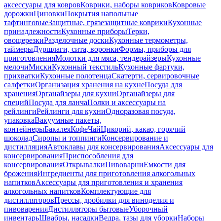
аксессуары для ковров
Коврики, наборы ковриков
Ковровые
дорожки
Циновки
Покрытия напольные
тафтинговые
Защитные, грязезащитные коврики
Кухонные
принадлежности
Кухонные приборы
Терки,
овощерезки
Разделочные доски
Кухонные термометры,
таймеры
Дуршлаги, сита, воронки
Формы, приборы для
приготовления
Молотки для мяса, тендерайзеры
Кухонные
мелочи
Миски
Кухонный текстиль
Кухонные фартуки,
прихватки
Кухонные полотенца
Скатерти, сервировочные
салфетки
Организация хранения на кухне
Посуда для
хранения
Органайзеры для кухни
Органайзеры для
специй
Посуда для ланча
Полки и аксессуары на
рейлинги
Рейлинги для кухни
Одноразовая посуда,
упаковка
Вакуумные пакеты,
контейнеры
Бакалея
Кофе
Чай
Цикорий, какао, горячий
шоколад
Сиропы и топпинги
Консервирование и
дистилляция
Автоклавы для консервирования
Аксессуары для
консервирования
Приспособления для
консервирования
Открывалки
Пивоварни
Емкости для
брожения
Ингредиенты для приготовления алкогольных
напитков
Аксессуары для приготовления и хранения
алкогольных напитков
Комплектующие для
дистилляторов
Прессы, дробилки для виноделия и
пивоварения
Дистилляторы бытовые
Уборочный
инвентарь
Швабры, насадки
Ведра, тазы для уборки
Наборы