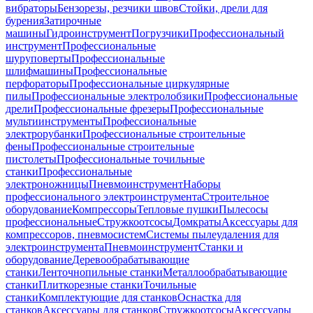
вибраторы
Бензорезы, резчики швов
Стойки, дрели для
бурения
Затирочные
машины
Гидроинструмент
Погрузчики
Профессиональный
инструмент
Профессиональные
шуруповерты
Профессиональные
шлифмашины
Профессиональные
перфораторы
Профессиональные циркулярные
пилы
Профессиональные электролобзики
Профессиональные
дрели
Профессиональные фрезеры
Профессиональные
мультиинструменты
Профессиональные
электрорубанки
Профессиональные строительные
фены
Профессиональные строительные
пистолеты
Профессиональные точильные
станки
Профессиональные
электроножницы
Пневмоинструмент
Наборы
профессионального электроинструмента
Строительное
оборудование
Компрессоры
Тепловые пушки
Пылесосы
профессиональные
Стружкоотсосы
Домкраты
Аксессуары для
компрессоров, пневмосистем
Системы пылеудаления для
электроинструмента
Пневмоинструмент
Станки и
оборудование
Деревообрабатывающие
станки
Ленточнопильные станки
Металлообрабатывающие
станки
Плиткорезные станки
Точильные
станки
Комплектующие для станков
Оснастка для
станков
Аксессуары для станков
Стружкоотсосы
Аксессуары