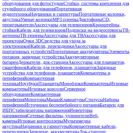
оборудования для фотостудии
Стойки, системы крепления для
студийного оборудования
Портативная
аудиотехника
Наушники и гарнитуры
Портативные колонки,
акустика
Умные колонки
MP3-плееры
Диктофоны
CD-
проигрыватели
Аксессуары для телевизоров
Кронштейны,
стойки
Кабели для телевизоров
Подписки на видеосервисы
ТВ-
антенны
ТВ-тюнеры
Аксессуары для ТВ
Аксессуары для
проектора
Очки 3D
Средства для ухода за
электроникой
Кабели, переходники
Аксессуары для
портативных устройств
Портативные аккумуляторы
Элементы
питания, зарядные устройства
Аккумуляторные
батареи
Держатели, док-станции
Аксессуары для планшетов,
смартфонов
Кабели для телефонов, планшетов
Зарядные
устройства для телефонов, планшетов
Компьютеры и
периферия
Компьютерная
техника
Ноутбуки
Планшеты
Моноблоки
Компьютеры
Игровые
компьютеры
Игровые консоли
Серверное
оборудование
Компьютерная
периферия
Мониторы
Мыши
Клавиатуры
Стилусы
Наборы
периферии
Источники бесперебойного питания
Батареи для
ИБП
Стабилизаторы напряжения
Инверторы
напряжения
Сетевые фильтры, удлинители
Веб-
камеры
Игровые контроллеры
Мультимедиа
акустика
Наушники и гарнитуры
Компьютерные кабели,
переходники
Зарядные, аккумуляторы
Док-станции,