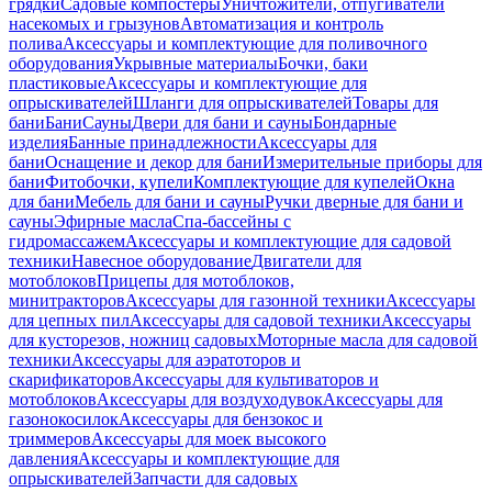
грядки
Садовые компостеры
Уничтожители, отпугиватели
насекомых и грызунов
Автоматизация и контроль
полива
Аксессуары и комплектующие для поливочного
оборудования
Укрывные материалы
Бочки, баки
пластиковые
Аксессуары и комплектующие для
опрыскивателей
Шланги для опрыскивателей
Товары для
бани
Бани
Сауны
Двери для бани и сауны
Бондарные
изделия
Банные принадлежности
Аксессуары для
бани
Оснащение и декор для бани
Измерительные приборы для
бани
Фитобочки, купели
Комплектующие для купелей
Окна
для бани
Мебель для бани и сауны
Ручки дверные для бани и
сауны
Эфирные масла
Спа-бассейны с
гидромассажем
Аксессуары и комплектующие для садовой
техники
Навесное оборудование
Двигатели для
мотоблоков
Прицепы для мотоблоков,
минитракторов
Аксессуары для газонной техники
Аксессуары
для цепных пил
Аксессуары для садовой техники
Аксессуары
для кусторезов, ножниц садовых
Моторные масла для садовой
техники
Аксессуары для аэратоторов и
скарификаторов
Аксессуары для культиваторов и
мотоблоков
Аксессуары для воздуходувок
Аксессуары для
газонокосилок
Аксессуары для бензокос и
триммеров
Аксессуары для моек высокого
давления
Аксессуары и комплектующие для
опрыскивателей
Запчасти для садовых