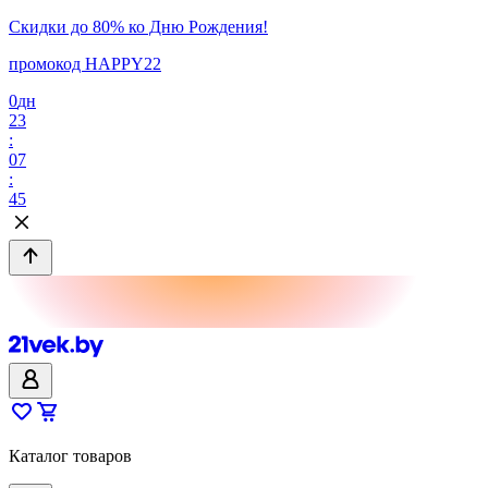
Скидки до 80% ко Дню Рождения!
промокод HAPPY22
0
дн
23
:
07
:
45
Каталог товаров