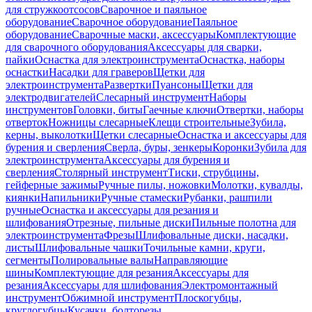
для стружкоотсосов
Сварочное и паяльное
оборудование
Сварочное оборудование
Паяльное
оборудование
Сварочные маски, аксессуары
Комплектующие
для сварочного оборудования
Аксессуары для сварки,
пайки
Оснастка для электроинструмента
Оснастка, наборы
оснастки
Насадки для граверов
Щетки для
электроинструмента
Развертки
Пуансоны
Щетки для
электродвигателей
Слесарный инструмент
Наборы
инструментов
Головки, биты
Гаечные ключи
Отвертки, наборы
отверток
Ножницы слесарные
Клещи строительные
Зубила,
керны, выколотки
Щетки слесарные
Оснастка и аксессуары для
бурения и сверления
Сверла, буры, зенкеры
Коронки
Зубила для
электроинструмента
Аксессуары для бурения и
сверления
Столярный инструмент
Тиски, струбцины,
гейферные зажимы
Ручные пилы, ножовки
Молотки, кувалды,
киянки
Напильники
Ручные стамески
Рубанки, рашпили
ручные
Оснастка и аксессуары для резания и
шлифования
Отрезные, пильные диски
Пильные полотна для
электроинструмента
Фрезы
Шлифовальные диски, насадки,
листы
Шлифовальные чашки
Точильные камни, круги,
сегменты
Полировальные валы
Направляющие
шины
Комплектующие для резания
Аксессуары для
резания
Аксессуары для шлифования
Электромонтажный
инструмент
Обжимной инструмент
Плоскогубцы,
круглогубцы
Кусачки, болторезы,