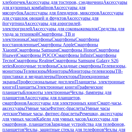
хлебопечек
Аксессуары для тостеров, сэндвичниц
Аксессуары
для кухонных комбайнов
Аксессуары для
мясорубок
Аксессуары для блендеров, миксеров
Аксессуары
для сушилок овощей и фруктов
Аксессуары для
йогуртниц
Аксессуары для аэрогрилей,
электрогрилей
Аксессуары для соковыжималок
Средства для
ухода за техникой
Смартфоны, ТВ и
электроника
Смартфоны
Смартфоны
Смартфоны
восстановленные
Смартфоны Apple
Смартфоны
Xiaomi
Смартфоны Samsung
Смартфоны Honor
Смартфоны
Huawei
Смартфоны POCO
Смартфоны Infinix
Смартфоны
Tecno
Смартфоны Realme
Смартфоны Samsung Galaxy S26
series
Кнопочные телефоны
Складные смартфоны
Телевизоры,
мониторы
Телевизоры
Мониторы
Мониторы-телевизоры
ТВ-
приставки и медиаплееры
Проекторы
Проекционные
экраны
Профессиональные дисплеи
Планшеты, электронные
книги
Планшеты
Электронные книги
Графические
планшеты
Блокноты электронные
Чехлы, бамперы для
планшетов
Аксессуары для планшетов,
смартфонов
Аксессуары для электронных книг
Смарт-часы,
аксессуары
Умные часы
Фитнес-браслеты
Умные часы
детские
Умные часы, фитнес-браслеты
Ремешки, аксессуары
для умных часов
Кабели для умных часов
Аксессуары для
смартфонов, планшетов
Зарядные устройства для телефонов,
планшетов
Чехлы, защитные стекла для телефонов
Чехлы для