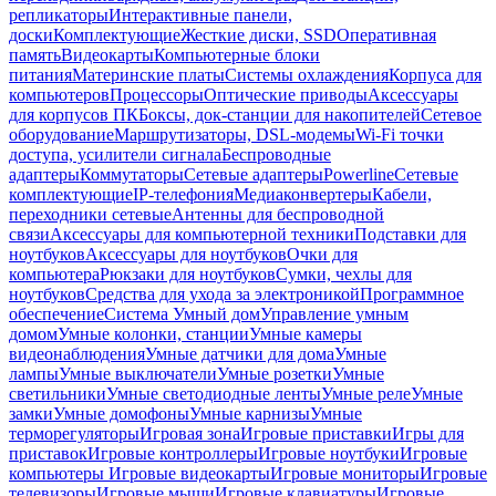
репликаторы
Интерактивные панели,
доски
Комплектующие
Жесткие диски, SSD
Оперативная
память
Видеокарты
Компьютерные блоки
питания
Материнские платы
Системы охлаждения
Корпуса для
компьютеров
Процессоры
Оптические приводы
Аксессуары
для корпусов ПК
Боксы, док-станции для накопителей
Сетевое
оборудование
Маршрутизаторы, DSL-модемы
Wi-Fi точки
доступа, усилители сигнала
Беспроводные
адаптеры
Коммутаторы
Сетевые адаптеры
Powerline
Сетевые
комплектующие
IP-телефония
Медиаконвертеры
Кабели,
переходники сетевые
Антенны для беспроводной
связи
Аксессуары для компьютерной техники
Подставки для
ноутбуков
Аксессуары для ноутбуков
Очки для
компьютера
Рюкзаки для ноутбуков
Сумки, чехлы для
ноутбуков
Средства для ухода за электроникой
Программное
обеспечение
Система Умный дом
Управление умным
домом
Умные колонки, станции
Умные камеры
видеонаблюдения
Умные датчики для дома
Умные
лампы
Умные выключатели
Умные розетки
Умные
светильники
Умные светодиодные ленты
Умные реле
Умные
замки
Умные домофоны
Умные карнизы
Умные
терморегуляторы
Игровая зона
Игровые приставки
Игры для
приставок
Игровые контроллеры
Игровые ноутбуки
Игровые
компьютеры
Игровые видеокарты
Игровые мониторы
Игровые
телевизоры
Игровые мыши
Игровые клавиатуры
Игровые