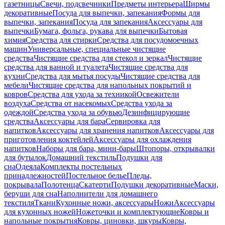
газетницы
Свечи, подсвечники
Предметы интерьера
Ширмы
декоративные
Посуда для выпечки, запекания
Формы для
выпечки, запекания
Посуда для запекания
Аксессуары для
выпечки
Бумага, фольга, рукава для выпечки
Бытовая
химия
Средства для стирки
Средства для посудомоечных
машин
Универсальные, специальные чистящие
средства
Чистящие средства для стекол и зеркал
Чистящие
средства для ванной и туалета
Чистящие средства для
кухни
Средства для мытья посуды
Чистящие средства для
мебели
Чистящие средства для напольных покрытий и
ковров
Средства для ухода за техникой
Освежители
воздуха
Средства от насекомых
Средства ухода за
одеждой
Средства ухода за обувью
Дезинфицирующие
средства
Аксессуары для бара
Сервировка для
напитков
Аксессуары для хранения напитков
Аксессуары для
приготовления коктейлей
Аксессуары для охлаждения
напитков
Наборы для бара, мини-бары
Штопоры, открывалки
для бутылок
Домашний текстиль
Подушки для
сна
Одеяла
Комплекты постельных
принадлежностей
Постельное белье
Пледы,
покрывала
Полотенца
Скатерти
Подушки декоративные
Маски,
беруши для сна
Наполнители для домашнего
текстиля
Ткани
Кухонные ножи, аксессуары
Ножи
Аксессуары
для кухонных ножей
Ножеточки и комплектующие
Ковры и
напольные покрытия
Ковры, циновки, шкуры
Ковры,