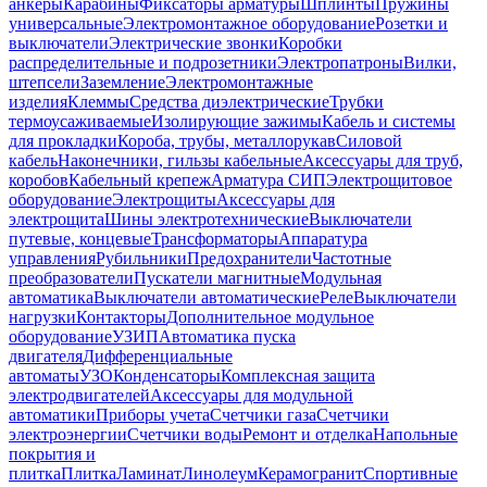
анкеры
Карабины
Фиксаторы арматуры
Шплинты
Пружины
универсальные
Электромонтажное оборудование
Розетки и
выключатели
Электрические звонки
Коробки
распределительные и подрозетники
Электропатроны
Вилки,
штепсели
Заземление
Электромонтажные
изделия
Клеммы
Средства диэлектрические
Трубки
термоусаживаемые
Изолирующие зажимы
Кабель и системы
для прокладки
Короба, трубы, металлорукав
Силовой
кабель
Наконечники, гильзы кабельные
Аксессуары для труб,
коробов
Кабельный крепеж
Арматура СИП
Электрощитовое
оборудование
Электрощиты
Аксессуары для
электрощита
Шины электротехнические
Выключатели
путевые, концевые
Трансформаторы
Аппаратура
управления
Рубильники
Предохранители
Частотные
преобразователи
Пускатели магнитные
Модульная
автоматика
Выключатели автоматические
Реле
Выключатели
нагрузки
Контакторы
Дополнительное модульное
оборудование
УЗИП
Автоматика пуска
двигателя
Дифференциальные
автоматы
УЗО
Конденсаторы
Комплексная защита
электродвигателей
Аксессуары для модульной
автоматики
Приборы учета
Счетчики газа
Счетчики
электроэнергии
Счетчики воды
Ремонт и отделка
Напольные
покрытия и
плитка
Плитка
Ламинат
Линолеум
Керамогранит
Спортивные