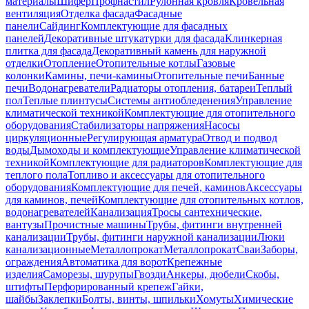
материалы
Шифер
Профнастил
Рулонная кровля
Кровельная
вентиляция
Отделка фасада
Фасадные
панели
Сайдинг
Комплектующие для фасадных
панелей
Декоративные штукатурки для фасада
Клинкерная
плитка для фасада
Декоративный камень для наружной
отделки
Отопление
Отопительные котлы
Газовые
колонки
Камины, печи-камины
Отопительные печи
Банные
печи
Водонагреватели
Радиаторы отопления, батареи
Теплый
пол
Теплые плинтусы
Системы антиобледенения
Управление
климатической техникой
Комплектующие для отопительного
оборудования
Стабилизаторы напряжения
Насосы
циркуляционные
Регулирующая арматура
Отвод и подвод
воды
Дымоходы и комплектующие
Управление климатической
техникой
Комплектующие для радиаторов
Комплектующие для
теплого пола
Топливо и аксессуары для отопительного
оборудования
Комплектующие для печей, каминов
Аксессуары
для каминов, печей
Комплектующие для отопительных котлов,
водонагревателей
Канализация
Тросы сантехнические,
вантузы
Прочистные машины
Трубы, фитинги внутренней
канализации
Трубы, фитинги наружной канализации
Люки
канализационные
Металлопрокат
Металлопрокат
Сваи
Заборы,
ограждения
Автоматика для ворот
Крепежные
изделия
Саморезы, шурупы
Гвозди
Анкеры, дюбели
Скобы,
штифты
Перфорированный крепеж
Гайки,
шайбы
Заклепки
Болты, винты, шпильки
Хомуты
Химические