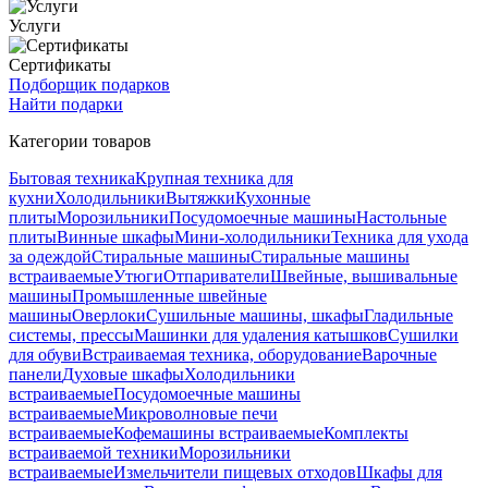
Услуги
Сертификаты
Подборщик подарков
Найти подарки
Категории товаров
Бытовая техника
Крупная техника для
кухни
Холодильники
Вытяжки
Кухонные
плиты
Морозильники
Посудомоечные машины
Настольные
плиты
Винные шкафы
Мини-холодильники
Техника для ухода
за одеждой
Стиральные машины
Стиральные машины
встраиваемые
Утюги
Отпариватели
Швейные, вышивальные
машины
Промышленные швейные
машины
Оверлоки
Сушильные машины, шкафы
Гладильные
системы, прессы
Машинки для удаления катышков
Сушилки
для обуви
Встраиваемая техника, оборудование
Варочные
панели
Духовые шкафы
Холодильники
встраиваемые
Посудомоечные машины
встраиваемые
Микроволновые печи
встраиваемые
Кофемашины встраиваемые
Комплекты
встраиваемой техники
Морозильники
встраиваемые
Измельчители пищевых отходов
Шкафы для