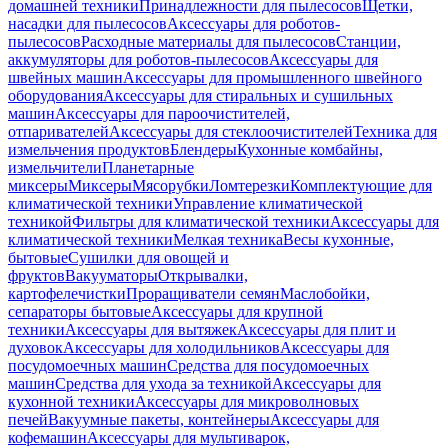
домашней техники
Принадлежности для пылесосов
Щетки,
насадки для пылесосов
Аксессуары для роботов-
пылесосов
Расходные материалы для пылесосов
Станции,
аккумуляторы для роботов-пылесосов
Аксессуары для
швейных машин
Аксессуары для промышленного швейного
оборудования
Аксессуары для стиральных и сушильных
машин
Аксессуары для пароочистителей,
отпаривателей
Аксессуары для стеклоочистителей
Техника для
измельчения продуктов
Блендеры
Кухонные комбайны,
измельчители
Планетарные
миксеры
Миксеры
Мясорубки
Ломтерезки
Комплектующие для
климатической техники
Управление климатической
техникой
Фильтры для климатической техники
Аксессуары для
климатической техники
Мелкая техника
Весы кухонные,
бытовые
Сушилки для овощей и
фруктов
Вакууматоры
Открывалки,
картофелечистки
Проращиватели семян
Маслобойки,
сепараторы бытовые
Аксессуары для крупной
техники
Аксессуары для вытяжек
Аксессуары для плит и
духовок
Аксессуары для холодильников
Аксессуары для
посудомоечных машин
Средства для посудомоечных
машин
Средства для ухода за техникой
Аксессуары для
кухонной техники
Аксессуары для микроволновых
печей
Вакуумные пакеты, контейнеры
Аксессуары для
кофемашин
Аксессуары для мультиварок,