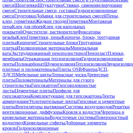
смеси
Шпатлевки
Штукатурки
Стяжки, самонивелирующие
смеси
Строительные смеси, составы
Гидроизоляционные
смеси
Грунтовки
Добавки для строительных смесей
Пены,
клеи, герметики
Жидкие гвозди
Герметики
Монтажная
пена
Клеи для обоев
Клеи для напольных
покрытий
Очистители, растворители
Фиксаторы
резьбы
Клеи
Герметики, пены
Кирпичи, блоки, тротуарная
плитка
Кирпичи
Строительные блоки
Тротуарная
плитка
Изоляционные материалы
Минеральная
вата
Экструдированный пенополистирол
Пенопласт
Пленки,
мембраны
Отражающая теплоизоляция
Гидроизоляционные
ленты
Поликарбонат
Шумоизоляция
Теплоизоляция
Звукоизоляц
плитные и пиломатериалы
Плиты OSB
Фанера
ДСП,
ЛДСП
Мебельные щиты
Террасные доски
Древесные
плиты
Пиломатериалы
Материалы для сухого
строительства
Гипсокартон
Гипсоволокнистые
листы
Цементные плиты
Профили для
гипсокартона
Комплектующие для гипсокартона
Ленты
армирующие
Уплотнительные ленты
Гипсовые и цементные
плиты
Вентиляторы вытяжные
Системы воздуховодов
Решетки
вентиляционные, диффузоры
Кровля и водосток
Черепица и
кровельные материалы
Водосточные системы
Поверхностный
водоотвод
Кровельные софиты
Доборные элементы
кровли
Гидроизоляционные