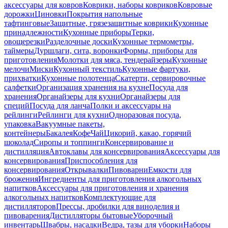
аксессуары для ковров
Коврики, наборы ковриков
Ковровые
дорожки
Циновки
Покрытия напольные
тафтинговые
Защитные, грязезащитные коврики
Кухонные
принадлежности
Кухонные приборы
Терки,
овощерезки
Разделочные доски
Кухонные термометры,
таймеры
Дуршлаги, сита, воронки
Формы, приборы для
приготовления
Молотки для мяса, тендерайзеры
Кухонные
мелочи
Миски
Кухонный текстиль
Кухонные фартуки,
прихватки
Кухонные полотенца
Скатерти, сервировочные
салфетки
Организация хранения на кухне
Посуда для
хранения
Органайзеры для кухни
Органайзеры для
специй
Посуда для ланча
Полки и аксессуары на
рейлинги
Рейлинги для кухни
Одноразовая посуда,
упаковка
Вакуумные пакеты,
контейнеры
Бакалея
Кофе
Чай
Цикорий, какао, горячий
шоколад
Сиропы и топпинги
Консервирование и
дистилляция
Автоклавы для консервирования
Аксессуары для
консервирования
Приспособления для
консервирования
Открывалки
Пивоварни
Емкости для
брожения
Ингредиенты для приготовления алкогольных
напитков
Аксессуары для приготовления и хранения
алкогольных напитков
Комплектующие для
дистилляторов
Прессы, дробилки для виноделия и
пивоварения
Дистилляторы бытовые
Уборочный
инвентарь
Швабры, насадки
Ведра, тазы для уборки
Наборы