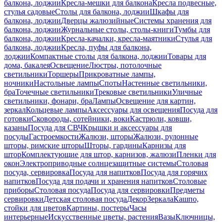
балкона, лоджии
Кресла-мешки для балкона
Кресла подвесные,
стулья садовые
Столы для балкона, лоджии
Шкафы для
балкона, лоджии
Дверцы жалюзийные
Системы хранения для
балкона, лоджии
Журнальные столы, столы-книги
Тумбы для
балкона, лоджии
Кресла-качалки, кресла-маятники
Стулья для
балкона, лоджии
Кресла, пуфы для балкона,
лоджии
Компактные столы для балкона, лоджии
Товары для
дома, бакалея
Освещение
Люстры, потолочные
светильники
Торшеры
Прикроватные лампы,
ночники
Настольные лампы
Споты
Настенные светильники,
бра
Точечные светильники
Трековые светильники
Уличные
светильники, фонари, бра
Лампы
Освещение для картин,
зеркал
Кольцевые лампы
Аксессуары для освещения
Посуда для
готовки
Сковороды, сотейники, воки
Кастрюли, ковши,
казаны
Посуда для СВЧ
Крышки и аксессуары для
посуды
Гастроемкости
Жалюзи, шторы
Жалюзи, рулонные
шторы, римские шторы
Шторы, гардины
Карнизы для
штор
Комплектующие для штор, карнизов, жалюзи
Пленки для
окон
Электроприводные солнцезащитные системы
Столовая
посуда, сервировка
Посуда для напитков
Посуда для горячих
напитков
Посуда для подачи и хранения напитков
Столовые
приборы
Столовая посуда
Посуда для сервировки
Предметы
сервировки
Детская столовая посуда
Декор
Зеркала
Кашпо,
стойки для цветов
Картины, постеры
Часы
интерьерные
Искусственные цветы, растения
Вазы
Ключницы,