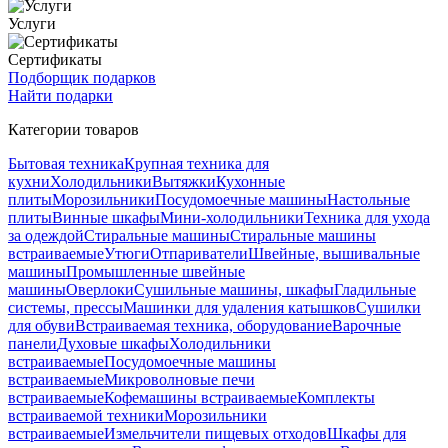
Услуги
Сертификаты
Подборщик подарков
Найти подарки
Категории товаров
Бытовая техника
Крупная техника для
кухни
Холодильники
Вытяжки
Кухонные
плиты
Морозильники
Посудомоечные машины
Настольные
плиты
Винные шкафы
Мини-холодильники
Техника для ухода
за одеждой
Стиральные машины
Стиральные машины
встраиваемые
Утюги
Отпариватели
Швейные, вышивальные
машины
Промышленные швейные
машины
Оверлоки
Сушильные машины, шкафы
Гладильные
системы, прессы
Машинки для удаления катышков
Сушилки
для обуви
Встраиваемая техника, оборудование
Варочные
панели
Духовые шкафы
Холодильники
встраиваемые
Посудомоечные машины
встраиваемые
Микроволновые печи
встраиваемые
Кофемашины встраиваемые
Комплекты
встраиваемой техники
Морозильники
встраиваемые
Измельчители пищевых отходов
Шкафы для