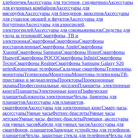
хлебопечек
Аксессуары для тостеров, сэндвичниц
Аксессуары
для кухонных комбайнов
Аксессуары для
мясорубок
Аксессуары для блендеров, миксеров
Аксессуары
для сушилок овощей и фруктов
Аксессуары для
йогуртниц
Аксессуары для аэрогрилей,
электрогрилей
Аксессуары для соковыжималок
Средства для
ухода за техникой
Смартфоны, ТВ и
электроника
Смартфоны
Смартфоны
Смартфоны
восстановленные
Смартфоны Apple
Смартфоны
Xiaomi
Смартфоны Samsung
Смартфоны Honor
Смартфоны
Huawei
Смартфоны POCO
Смартфоны Infinix
Смартфоны
Tecno
Смартфоны Realme
Смартфоны Samsung Galaxy S26
series
Кнопочные телефоны
Складные смартфоны
Телевизоры,
мониторы
Телевизоры
Мониторы
Мониторы-телевизоры
ТВ-
приставки и медиаплееры
Проекторы
Проекционные
экраны
Профессиональные дисплеи
Планшеты, электронные
книги
Планшеты
Электронные книги
Графические
планшеты
Блокноты электронные
Чехлы, бамперы для
планшетов
Аксессуары для планшетов,
смартфонов
Аксессуары для электронных книг
Смарт-часы,
аксессуары
Умные часы
Фитнес-браслеты
Умные часы
детские
Умные часы, фитнес-браслеты
Ремешки, аксессуары
для умных часов
Кабели для умных часов
Аксессуары для
смартфонов, планшетов
Зарядные устройства для телефонов,
планшетов
Чехлы, защитные стекла для телефонов
Чехлы для