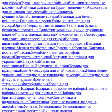
для уборки
Турки, заварочные чайники
Чайники заварочные,
кофейники
Чайники для плиты
Турки, молочники
Аксессуары
для чайников, электрочайников
Фильтры-
кувшины
Хозяйственные товары
Сушилки для белья,
прищепки
Гладильные доски
Урны, контейнеры для
мусора
Органайзеры, корзины, ящики
Туалетная бумага,
бумажные полотенца
Салфетки, мочалки, губки, мусорные
пакеты
Фольга, пленка, пакеты
Упаковочная тара
Аксессуары
для глажения
Аксессуары для стирки
Веревки,
шпагаты
Емкости, дозаторы для моющих средств
Вешалки-
плечики
Мешки хозяйственные
Сувениры
Копилки
Картины,
постеры
Фотоальбомы
Рамки для фотографий,
картин
Предметы интерьера
Шкатулки, подставки для
украшений
Статуэтки
Магниты
сувенирные
Иконы
Праздничный декор
Товары для
праздника
Елки
Аксессуары для елей новогодних
Новогодние
украшения
Светодиодные гирлянды, декорации
Светодиодные
фигуры, игрушки
Временные
татуировки
Фотобутафория
Товары для
маскарада
Подарки
Подарки, подарочные наборы
Подарочные
наборы косметики для лица и тела
Наборы для
бритья
Оформление подарков
Сантехника и
водоснабжение
Сантехника
Душевые кабины, поддоны,
двери
Ванны
Унитазы
Умывальники
Умывальники со
смесителями
Смесители
Душевые панели,