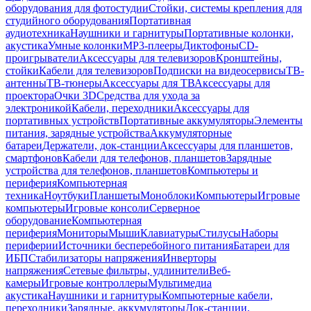
оборудования для фотостудии
Стойки, системы крепления для
студийного оборудования
Портативная
аудиотехника
Наушники и гарнитуры
Портативные колонки,
акустика
Умные колонки
MP3-плееры
Диктофоны
CD-
проигрыватели
Аксессуары для телевизоров
Кронштейны,
стойки
Кабели для телевизоров
Подписки на видеосервисы
ТВ-
антенны
ТВ-тюнеры
Аксессуары для ТВ
Аксессуары для
проектора
Очки 3D
Средства для ухода за
электроникой
Кабели, переходники
Аксессуары для
портативных устройств
Портативные аккумуляторы
Элементы
питания, зарядные устройства
Аккумуляторные
батареи
Держатели, док-станции
Аксессуары для планшетов,
смартфонов
Кабели для телефонов, планшетов
Зарядные
устройства для телефонов, планшетов
Компьютеры и
периферия
Компьютерная
техника
Ноутбуки
Планшеты
Моноблоки
Компьютеры
Игровые
компьютеры
Игровые консоли
Серверное
оборудование
Компьютерная
периферия
Мониторы
Мыши
Клавиатуры
Стилусы
Наборы
периферии
Источники бесперебойного питания
Батареи для
ИБП
Стабилизаторы напряжения
Инверторы
напряжения
Сетевые фильтры, удлинители
Веб-
камеры
Игровые контроллеры
Мультимедиа
акустика
Наушники и гарнитуры
Компьютерные кабели,
переходники
Зарядные, аккумуляторы
Док-станции,