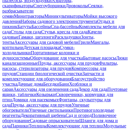
пылесосы, воздуходувки
Аэраторы,
скарификаторы
Снегоуборщики
Дровоколы
Сеялки,
разбрасыватели
семян
Минитракторы
Миникультиваторы
Мойки высокого
давления
Наборы садового электроинструмента
Отдых и
пикник
Батуты
Бассейны
Спа-бассейны
Комплекты мебели для
сада
Столы для сада
Стулья, кресла для сада
Качели
садовые
Гамаки, шезлонги
Раскладушки
Зонты,
тенты
Аксессуары для садовой мебели
Грили
Мангалы,
коптильни
Детская площадка
Сумки-
холодильники
Портативные колонки и
аудиосистемы
Оборудование для участка
Бытовые насосы
Люки
канализационные
Пруды, аксессуары для прудов
Фильтры,
насосы, стерилизаторы для прудов
Компрессоры для
прудов
Станции биологической очистки
Запчасти и
комплектующие для оборудования
Благоустройство
участка
Дачные дома
Беседки
Бани
Хозблоки и
сараи
Аксессуары для озеленения сада
Декор для сада
Почтовые
ящики, таблички
Козырьки
Скворечники, кормушки для
птиц
Домики для насекомых
Фонтаны, скульптуры для
сада
Пруды, аксессуары для прудов
Уличные
обогреватели
Уличные светильники
Противогололедные
реагенты
Декоративный щебень
Сад и огород
Поливочное
оборудование
Садовые опрыскиватели
Шланги для дома и
сада
Парники
Теплицы
Комплектующие для теплиц
Модульные