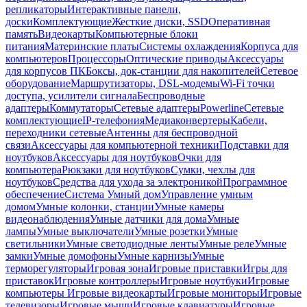
репликаторы
Интерактивные панели,
доски
Комплектующие
Жесткие диски, SSD
Оперативная
память
Видеокарты
Компьютерные блоки
питания
Материнские платы
Системы охлаждения
Корпуса для
компьютеров
Процессоры
Оптические приводы
Аксессуары
для корпусов ПК
Боксы, док-станции для накопителей
Сетевое
оборудование
Маршрутизаторы, DSL-модемы
Wi-Fi точки
доступа, усилители сигнала
Беспроводные
адаптеры
Коммутаторы
Сетевые адаптеры
Powerline
Сетевые
комплектующие
IP-телефония
Медиаконвертеры
Кабели,
переходники сетевые
Антенны для беспроводной
связи
Аксессуары для компьютерной техники
Подставки для
ноутбуков
Аксессуары для ноутбуков
Очки для
компьютера
Рюкзаки для ноутбуков
Сумки, чехлы для
ноутбуков
Средства для ухода за электроникой
Программное
обеспечение
Система Умный дом
Управление умным
домом
Умные колонки, станции
Умные камеры
видеонаблюдения
Умные датчики для дома
Умные
лампы
Умные выключатели
Умные розетки
Умные
светильники
Умные светодиодные ленты
Умные реле
Умные
замки
Умные домофоны
Умные карнизы
Умные
терморегуляторы
Игровая зона
Игровые приставки
Игры для
приставок
Игровые контроллеры
Игровые ноутбуки
Игровые
компьютеры
Игровые видеокарты
Игровые мониторы
Игровые
телевизоры
Игровые мыши
Игровые клавиатуры
Игровые