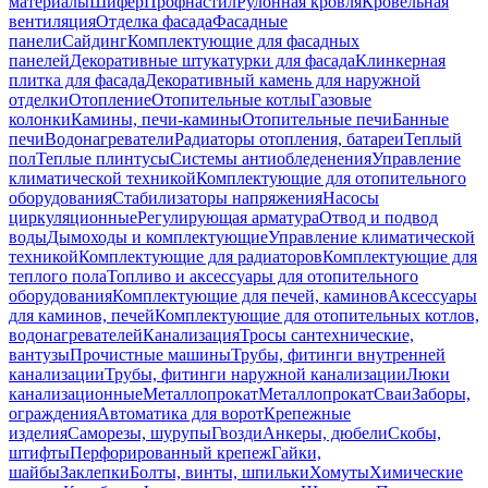
материалы
Шифер
Профнастил
Рулонная кровля
Кровельная
вентиляция
Отделка фасада
Фасадные
панели
Сайдинг
Комплектующие для фасадных
панелей
Декоративные штукатурки для фасада
Клинкерная
плитка для фасада
Декоративный камень для наружной
отделки
Отопление
Отопительные котлы
Газовые
колонки
Камины, печи-камины
Отопительные печи
Банные
печи
Водонагреватели
Радиаторы отопления, батареи
Теплый
пол
Теплые плинтусы
Системы антиобледенения
Управление
климатической техникой
Комплектующие для отопительного
оборудования
Стабилизаторы напряжения
Насосы
циркуляционные
Регулирующая арматура
Отвод и подвод
воды
Дымоходы и комплектующие
Управление климатической
техникой
Комплектующие для радиаторов
Комплектующие для
теплого пола
Топливо и аксессуары для отопительного
оборудования
Комплектующие для печей, каминов
Аксессуары
для каминов, печей
Комплектующие для отопительных котлов,
водонагревателей
Канализация
Тросы сантехнические,
вантузы
Прочистные машины
Трубы, фитинги внутренней
канализации
Трубы, фитинги наружной канализации
Люки
канализационные
Металлопрокат
Металлопрокат
Сваи
Заборы,
ограждения
Автоматика для ворот
Крепежные
изделия
Саморезы, шурупы
Гвозди
Анкеры, дюбели
Скобы,
штифты
Перфорированный крепеж
Гайки,
шайбы
Заклепки
Болты, винты, шпильки
Хомуты
Химические