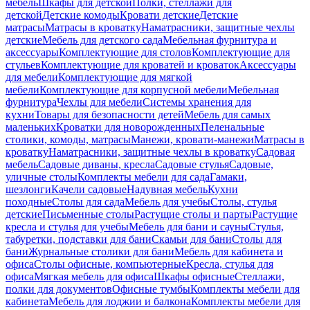
мебель
Шкафы для детской
Полки, стеллажи для
детской
Детские комоды
Кровати детские
Детские
матрасы
Матрасы в кроватку
Наматрасники, защитные чехлы
детские
Мебель для детского сада
Мебельная фурнитура и
аксессуары
Комплектующие для столов
Комплектующие для
стульев
Комплектующие для кроватей и кроваток
Аксессуары
для мебели
Комплектующие для мягкой
мебели
Комплектующие для корпусной мебели
Мебельная
фурнитура
Чехлы для мебели
Системы хранения для
кухни
Товары для безопасности детей
Мебель для самых
маленьких
Кроватки для новорожденных
Пеленальные
столики, комоды, матрасы
Манежи, кровати-манежи
Матрасы в
кроватку
Наматрасники, защитные чехлы в кроватку
Садовая
мебель
Садовые диваны, кресла
Садовые стулья
Садовые,
уличные столы
Комплекты мебели для сада
Гамаки,
шезлонги
Качели садовые
Надувная мебель
Кухни
походные
Столы для сада
Мебель для учебы
Столы, стулья
детские
Письменные столы
Растущие столы и парты
Растущие
кресла и стулья для учебы
Мебель для бани и сауны
Стулья,
табуретки, подставки для бани
Скамьи для бани
Столы для
бани
Журнальные столики для бани
Мебель для кабинета и
офиса
Столы офисные, компьютерные
Кресла, стулья для
офиса
Мягкая мебель для офиса
Шкафы офисные
Стеллажи,
полки для документов
Офисные тумбы
Комплекты мебели для
кабинета
Мебель для лоджии и балкона
Комплекты мебели для