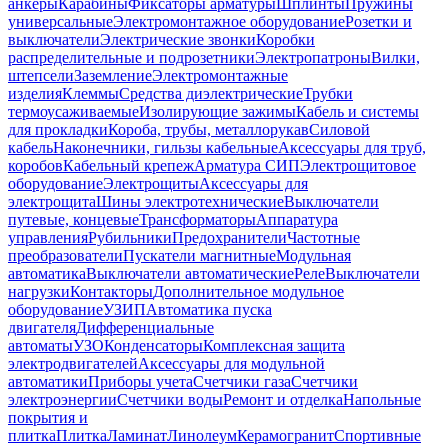
анкеры
Карабины
Фиксаторы арматуры
Шплинты
Пружины
универсальные
Электромонтажное оборудование
Розетки и
выключатели
Электрические звонки
Коробки
распределительные и подрозетники
Электропатроны
Вилки,
штепсели
Заземление
Электромонтажные
изделия
Клеммы
Средства диэлектрические
Трубки
термоусаживаемые
Изолирующие зажимы
Кабель и системы
для прокладки
Короба, трубы, металлорукав
Силовой
кабель
Наконечники, гильзы кабельные
Аксессуары для труб,
коробов
Кабельный крепеж
Арматура СИП
Электрощитовое
оборудование
Электрощиты
Аксессуары для
электрощита
Шины электротехнические
Выключатели
путевые, концевые
Трансформаторы
Аппаратура
управления
Рубильники
Предохранители
Частотные
преобразователи
Пускатели магнитные
Модульная
автоматика
Выключатели автоматические
Реле
Выключатели
нагрузки
Контакторы
Дополнительное модульное
оборудование
УЗИП
Автоматика пуска
двигателя
Дифференциальные
автоматы
УЗО
Конденсаторы
Комплексная защита
электродвигателей
Аксессуары для модульной
автоматики
Приборы учета
Счетчики газа
Счетчики
электроэнергии
Счетчики воды
Ремонт и отделка
Напольные
покрытия и
плитка
Плитка
Ламинат
Линолеум
Керамогранит
Спортивные