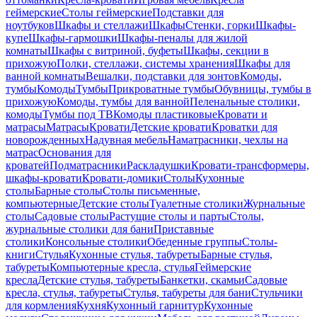
геймерские
Столы геймерские
Подставки для
ноутбуков
Шкафы и стеллажи
Шкафы
Стенки, горки
Шкафы-
купе
Шкафы-гармошки
Шкафы-пеналы для жилой
комнаты
Шкафы с витриной, буфеты
Шкафы, секции в
прихожую
Полки, стеллажи, системы хранения
Шкафы для
ванной комнаты
Вешалки, подставки для зонтов
Комоды,
тумбы
Комоды
Тумбы
Прикроватные тумбы
Обувницы, тумбы в
прихожую
Комоды, тумбы для ванной
Пеленальные столики,
комоды
Тумбы под ТВ
Комоды пластиковые
Кровати и
матрасы
Матрасы
Кровати
Детские кровати
Кроватки для
новорожденных
Надувная мебель
Наматрасники, чехлы на
матрас
Основания для
кроватей
Подматрасники
Раскладушки
Кровати-трансформеры,
шкафы-кровати
Кровати-домики
Столы
Кухонные
столы
Барные столы
Столы письменные,
компьютерные
Детские столы
Туалетные столики
Журнальные
столы
Садовые столы
Растущие столы и парты
Столы,
журнальные столики для бани
Приставные
столики
Консольные столики
Обеденные группы
Столы-
книги
Стулья
Кухонные стулья, табуреты
Барные стулья,
табуреты
Компьютерные кресла, стулья
Геймерские
кресла
Детские стулья, табуреты
Банкетки, скамьи
Садовые
кресла, стулья, табуреты
Стулья, табуреты для бани
Стульчики
для кормления
Кухня
Кухонный гарнитур
Кухонные