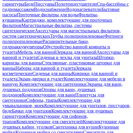
гарнитуры
Биде
Писсуары
Полотенцесушители
Спа-бассейны с
гидромассажем
Водоснабжение
Водонагреватели
Бытовые
насосы
Проточные фильтры для воды
Фильтры-
кувшины
Картриджи, комплектующие для проточных
фильтров
Магистральные фильтры, системы
сантехнические
Аксессуары для магистральных фильтров,
систем сантехнических
Трубы полипропиленовые
Фитинги
полипропиленовые
Расширительные баки,
гидроаккумуляторы
Обустройство ванной комнаты и
туалета
Мебель для ванной
Зеркала для ванной
Аксессуары для
ванной и туалета
Сиденья и чехлы для унитаза
Шторки,
карнизы для ванны
Стеклянные, пластиковые шторки для
ванны
Наборы для ванной и туалета
Зеркала
косметические
Сиденья для ванны
Коврики для ванной и
туалета
Экран-дверки в туалет
Комплектующие для мебели в
ванную
Комплектующие для сантехники
Экраны для ванн,
душевых поддонов
Опоры для ванн, душевых
поддонов
Комплектующие для ванн
Плинтусы для
сантехники
Сифоны, трапы
Комплектующие для
умывальников, моек
Комплектующие для унитазов, писсуаров,
биде
Бачки для унитазов
Комплектующие для душевых
гарнитуров
Комплектующие для сифонов,
трапов
Комплектующие для смесителей
Комплектующие для
душевых кабин, уголков
Сантехника для кухни
Кухонные
мойки
Кухонные мойки со смесителями
Смесители для