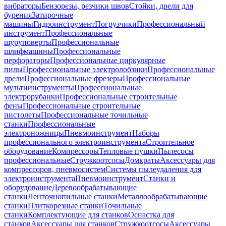
вибраторы
Бензорезы, резчики швов
Стойки, дрели для
бурения
Затирочные
машины
Гидроинструмент
Погрузчики
Профессиональный
инструмент
Профессиональные
шуруповерты
Профессиональные
шлифмашины
Профессиональные
перфораторы
Профессиональные циркулярные
пилы
Профессиональные электролобзики
Профессиональные
дрели
Профессиональные фрезеры
Профессиональные
мультиинструменты
Профессиональные
электрорубанки
Профессиональные строительные
фены
Профессиональные строительные
пистолеты
Профессиональные точильные
станки
Профессиональные
электроножницы
Пневмоинструмент
Наборы
профессионального электроинструмента
Строительное
оборудование
Компрессоры
Тепловые пушки
Пылесосы
профессиональные
Стружкоотсосы
Домкраты
Аксессуары для
компрессоров, пневмосистем
Системы пылеудаления для
электроинструмента
Пневмоинструмент
Станки и
оборудование
Деревообрабатывающие
станки
Ленточнопильные станки
Металлообрабатывающие
станки
Плиткорезные станки
Точильные
станки
Комплектующие для станков
Оснастка для
станков
Аксессуары для станков
Стружкоотсосы
Аксессуары