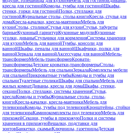
модули
Столешницы для кухни
Мебель для гостиной
Диваны,
кресла для гостиной
Комоды, тумбы для гостиной
Шкафы,
стенки, горки для гостиной
Полки, стеллажи для
гостиной
Журнальные столы, столы-книги
Кресла, стулья для
дома
Кресла-качалки, кресла-маятники
Мебель для
кухни
Столы, столики
Стулья для кухни
Стулья, табуреты
барные
Кухонный гарнитур
Кухонные модули
Кухонные
уголки, диваны
Стульчики для кормления
Системы хранения
для кухни
Мебель для ванной
Тумбы, консоли для
ванной
Шкафы, пеналы для ванной
Шкафчики, полки для
ванной
Зеркала для ванной
Аксессуары для ванной
Мебель-
трансформер
Мебель-трансформер
Кровати-
трансформеры
Детские кроватки-трансформеры
Столы-
трансформеры
Мебель для спальни
Зеркала
Комплекты мебели
для спальни
Прикроватные тумбы
Комоды и тумбы для
спальни
Туалетные столики
Шкафы для спальни
Мебель для
жилых комнат
Диваны, кресла для дома
Шкафы, стенки,
секции
Полки, стеллажи, системы хранения
Стулья,
кресла
Комоды и тумбы
Журнальные столы, столы-
книги
Кресла-качалки, кресла-маятники
Мебель для
телевизора
Комоды, тумбы под телевизор
Кронштейны, стойки
для телевизора
Каминокомплекты под телевизор
Мебель для
прихожей
Секции, тумбы в прихожую
Полки и системы
хранения в прихожую
Вешалки, подставки для
зонтов
Банкетки, скамьи
Ключницы, газетницы
Детская