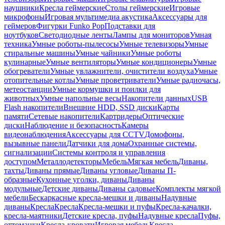
наушники
Кресла геймерские
Столы геймерские
Игровые
микрофоны
Игровая мультимедиа акустика
Аксессуары для
геймеров
Фигурки Funko Pop
Подставки для
ноутбуков
Светодиодные ленты
Лампы для мониторов
Умная
техника
Умные роботы-пылесосы
Умные телевизоры
Умные
стиральные машины
Умные чайники
Умные роботы
кулинарные
Умные вентиляторы
Умные кондиционеры
Умные
обогреватели
Умные увлажнители, очистители воздуха
Умные
отопительные котлы
Умные проветриватели
Умные радиочасы,
метеостанции
Умные кормушки и поилки для
животных
Умные напольные весы
Накопители данных
USB
Flash накопители
Внешние HDD, SSD диски
Карты
памяти
Сетевые накопители
Картридеры
Оптические
диски
Наблюдение и безопасность
Камеры
видеонаблюдения
Аксессуары для CCTV
Домофоны,
вызывные панели
Датчики для дома
Охранные системы,
сигнализации
Системы контроля и управления
доступом
Металлодетекторы
Мебель
Мягкая мебель
Диваны,
тахты
Диваны прямые
Диваны угловые
Диваны П-
образные
Кухонные уголки, диваны
Диваны
модульные
Детские диваны
Диваны садовые
Комплекты мягкой
мебели
Бескаркасные кресла-мешки и диваны
Надувные
диваны
Кресла
Кресла
Кресла-мешки и пуфы
Кресла-качалки,
кресла-маятники
Детские кресла, пуфы
Надувные кресла
Пуфы,
оттоманки
Кресла-кровати
Игровая мебель
Кресла