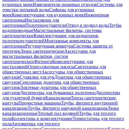
кухонных моек
Измельчители пищевых отходов
Системы для
очистки питьевой воды
Сифоны для кухонных
моек
Комплектующие для кухонных моек
Инженерная
сантехника
Инсталляции для
сантехники
Полотенцесушители
Отвод и подвод воды
Трубы
водопроводные
Магистральные фильтры, системы
сантехнические
Комплектующие для радиаторов,
полотенцесушителей
Монтажные комплекты для
сантехники
Регулирующая арматура
Системы защиты от
протечек
Люки сантехнические
Аксессуары для
магистральных фильтров, систем
сантехнических
Фитинги
Комплектующие для
инсталляций
Опрессовочные насосы
Сантехника для
общественных мест
Аксессуары для общественных
санузлов
Сушилки для рук
Дозаторы для общественных
санузлов
Сенсорные дозаторы для общественных
санузлов
Локтевые дозаторы для общественных
санузлов
Диспенсеры для бумажных полотенец
Диспенсеры
для туалетной бумаги
Канализация
Тросы сантехнические,
вантузы
Прочистные машины
Трубы, фитинги внутренней
канализации
Трубы, фитинги наружной канализации
Люки
канализационные
Теплый пол водяной
Трубы для теплого
пола
Коллекторы и комплектующие
Термостатика для теплого
пола
Автоматика для теплого
пола
Строительство
Строительные смеси и грунтовки
Клеевые