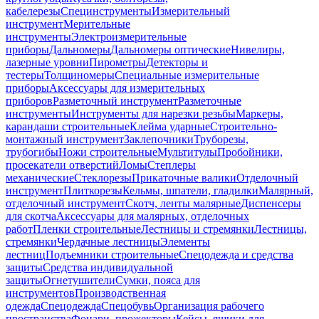
кабелерезы
Специнструменты
Измерительный
инструмент
Мерительные
инструменты
Электроизмерительные
приборы
Дальномеры
Дальномеры оптические
Нивелиры,
лазерные уровни
Пирометры
Детекторы и
тестеры
Толщиномеры
Специальные измерительные
приборы
Аксессуары для измерительных
приборов
Разметочный инструмент
Разметочные
инструменты
Инструменты для нарезки резьбы
Маркеры,
карандаши строительные
Клейма ударные
Строительно-
монтажный инструмент
Заклепочники
Труборезы,
трубогибы
Ножи строительные
Мультитулы
Пробойники,
просекатели отверстий
Ломы
Степлеры
механические
Стеклорезы
Прикаточные валики
Отделочный
инструмент
Плиткорезы
Кельмы, шпатели, гладилки
Малярный,
отделочный инструмент
Скотч, ленты малярные
Диспенсеры
для скотча
Аксессуары для малярных, отделочных
работ
Пленки строительные
Лестницы и стремянки
Лестницы,
стремянки
Чердачные лестницы
Элементы
лестниц
Подъемники строительные
Спецодежда и средства
защиты
Средства индивидуальной
защиты
Огнетушители
Сумки, пояса для
инструментов
Производственная
одежда
Спецодежда
Спецобувь
Организация рабочего
пространства
Фонари, прожекторы
Кейсы, ящики для