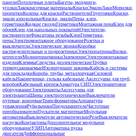
панели
Потолочные плиты
Багеты, молдинги,
уголки
Лакокрасочные материалы
Краски
Эмали
Лаки
Морилки,
пропитки
Колеры для краски
Растворители
Грунтовки
Краски,
эмали аэрозольные
Краски, эмали
Пены, клеи,
герметики
Жидкие гвозди
Герметики
Монтажная пена
Клеи для
обоев
Клеи для напольных покрытий
Очистители,
растворители
Фиксаторы резьбы
Клеи
Герметики,
пены
Электромонтажное оборудование
Розетки и
выключатели
Электрические звонки
Коробки
распределительные и подрозетники
Электропатроны
Вилки,
штепсели
Молниеприемники
Заземление
Электромонтажные
изделия
Клеммы
Средства диэлектрические
Трубки
термоусаживаемые
Изолирующие зажимы
Кабель и системы
для прокладки
Короба, трубы, металлорукав
Силовой
кабель
Наконечники, гильзы кабельные
Аксессуары для труб,
коробов
Кабельный крепеж
Арматура СИП
Электрощитовое
оборудование
Электрощиты
Аксессуары для
электрощита
Шины электротехнические
Выключатели
путевые, концевые
Трансформаторы
Аппаратура
управления
Рубильники
Предохранители
Частотные
преобразователи
Пускатели магнитные
Модульная
автоматика
Выключатели автоматические
Реле
Выключатели
нагрузки
Контакторы
Дополнительное модульное
оборудование
УЗИП
Автоматика пуска
двигателя
Дифференциальные