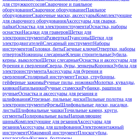
для стружкоотсосов
Сварочное и паяльное
оборудование
Сварочное оборудование
Паяльное
оборудование
Сварочные маски, аксессуары
Комплектующие
для сварочного оборудования
Аксессуары для сварки,
пайки
Оснастка для электроинструмента
Оснастка, наборы
оснастки
Насадки для граверов
Щетки для
электроинструмента
Развертки
Пуансоны
Щетки для
электродвигателей
Слесарный инструмент
Наборы
инструментов
Головки, биты
Гаечные ключи
Отвертки, наборы
отверток
Ножницы слесарные
Клещи строительные
Зубила,
керны, выколотки
Щетки слесарные
Оснастка и аксессуары для
бурения и сверления
Сверла, буры, зенкеры
Коронки
Зубила для
электроинструмента
Аксессуары для бурения и
сверления
Столярный инструмент
Тиски, струбцины,
гейферные зажимы
Ручные пилы, ножовки
Молотки, кувалды,
киянки
Напильники
Ручные стамески
Рубанки, рашпили
ручные
Оснастка и аксессуары для резания и
шлифования
Отрезные, пильные диски
Пильные полотна для
электроинструмента
Фрезы
Шлифовальные диски, насадки,
листы
Шлифовальные чашки
Точильные камни, круги,
сегменты
Полировальные валы
Направляющие
шины
Комплектующие для резания
Аксессуары для
резания
Аксессуары для шлифования
Электромонтажный
инструмент
Обжимной инструмент
Плоскогубцы,
круглогубцы
Кусачки, болторезы,