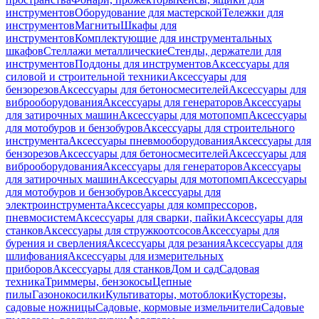
инструментов
Оборудование для мастерской
Тележки для
инструментов
Магниты
Шкафы для
инструментов
Комплектующие для инструментальных
шкафов
Стеллажи металлические
Стенды, держатели для
инструментов
Поддоны для инструментов
Аксессуары для
силовой и строительной техники
Аксессуары для
бензорезов
Аксессуары для бетоносмесителей
Аксессуары для
виброоборудования
Аксессуары для генераторов
Аксессуары
для затирочных машин
Аксессуары для мотопомп
Аксессуары
для мотобуров и бензобуров
Аксессуары для строительного
инструмента
Аксессуары пневмооборудования
Аксессуары для
бензорезов
Аксессуары для бетоносмесителей
Аксессуары для
виброоборудования
Аксессуары для генераторов
Аксессуары
для затирочных машин
Аксессуары для мотопомп
Аксессуары
для мотобуров и бензобуров
Аксессуары для
электроинструмента
Аксессуары для компрессоров,
пневмосистем
Аксессуары для сварки, пайки
Аксессуары для
станков
Аксессуары для стружкоотсосов
Аксессуары для
бурения и сверления
Аксессуары для резания
Аксессуары для
шлифования
Аксессуары для измерительных
приборов
Аксессуары для станков
Дом и сад
Садовая
техника
Триммеры, бензокосы
Цепные
пилы
Газонокосилки
Культиваторы, мотоблоки
Кусторезы,
садовые ножницы
Садовые, кормовые измельчители
Садовые