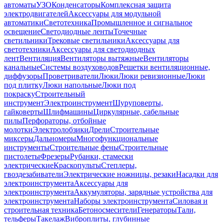
автоматы
УЗО
Конденсаторы
Комплексная защита
электродвигателей
Аксессуары для модульной
автоматики
Светотехника
Промышленное и сигнальное
освещение
Светодиодные ленты
Точечные
светильники
Трековые светильники
Аксессуары для
светотехники
Аксессуары для светодиодных
лент
Вентиляция
Вентиляторы вытяжные
Вентиляторы
канальные
Системы воздуховодов
Решетки вентиляционные,
диффузоры
Проветриватели
Люки
Люки ревизионные
Люки
под плитку
Люки напольные
Люки под
покраску
Строительный
инструмент
Электроинструмент
Шуруповерты,
гайковерты
Шлифмашины
Циркулярные, сабельные
пилы
Перфораторы, отбойные
молотки
Электролобзики
Дрели
Строительные
миксеры
Дальномеры
Многофункциональные
инструменты
Строительные фены
Строительные
пистолеты
Фрезеры
Рубанки, стамески
электрические
Краскопульты
Степлеры,
гвоздезабиватели
Электрические ножницы, резаки
Насадки для
электроинструмента
Аксессуары для
электроинструмента
Аккумуляторы, зарядные устройства для
электроинструмента
Наборы электроинструмента
Силовая и
строительная техника
Бетоносмесители
Генераторы
Тали,
тельферы
Такелаж
Виброплиты, глубинные