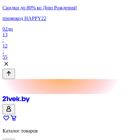
Скидки до 80% ко Дню Рождения!
промокод HAPPY22
02
дн
13
:
12
:
55
Каталог товаров