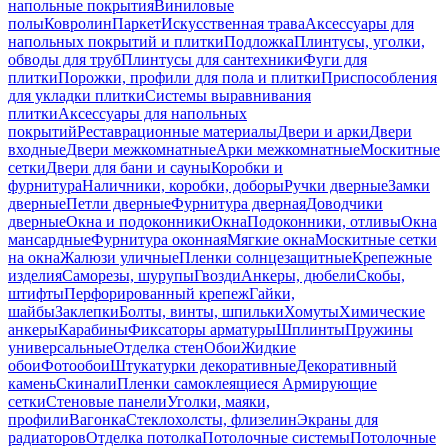
напольные покрытия
Виниловые
полы
Ковролин
Паркет
Искусственная трава
Аксессуары для
напольных покрытий и плитки
Подложка
Плинтусы, уголки,
обводы для труб
Плинтусы для сантехники
Фуги для
плитки
Порожки, профили для пола и плитки
Приспособления
для укладки плитки
Системы выравнивания
плитки
Аксессуары для напольных
покрытий
Реставрационные материалы
Двери и арки
Двери
входные
Двери межкомнатные
Арки межкомнатные
Москитные
сетки
Двери для бани и сауны
Коробки и
фурнитура
Наличники, коробки, доборы
Ручки дверные
Замки
дверные
Петли дверные
Фурнитура дверная
Доводчики
дверные
Окна и подоконники
Окна
Подоконники, отливы
Окна
мансардные
Фурнитура оконная
Мягкие окна
Москитные сетки
на окна
Жалюзи уличные
Пленки солнцезащитные
Крепежные
изделия
Саморезы, шурупы
Гвозди
Анкеры, дюбели
Скобы,
штифты
Перфорированный крепеж
Гайки,
шайбы
Заклепки
Болты, винты, шпильки
Хомуты
Химические
анкеры
Карабины
Фиксаторы арматуры
Шплинты
Пружины
универсальные
Отделка стен
Обои
Жидкие
обои
Фотообои
Штукатурки декоративные
Декоративный
камень
Скинали
Пленки самоклеящиеся
Армирующие
сетки
Стеновые панели
Уголки, маяки,
профили
Вагонка
Стеклохолсты, флизелин
Экраны для
радиаторов
Отделка потолка
Потолочные системы
Потолочные