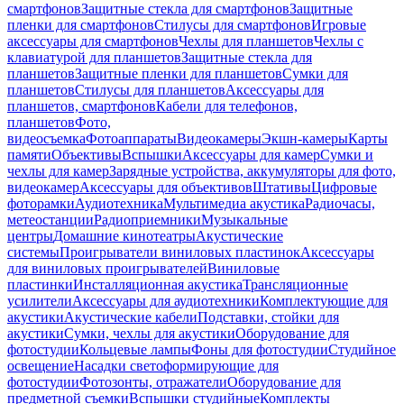
смартфонов
Защитные стекла для смартфонов
Защитные
пленки для смартфонов
Стилусы для смартфонов
Игровые
аксессуары для смартфонов
Чехлы для планшетов
Чехлы с
клавиатурой для планшетов
Защитные стекла для
планшетов
Защитные пленки для планшетов
Сумки для
планшетов
Стилусы для планшетов
Аксессуары для
планшетов, смартфонов
Кабели для телефонов,
планшетов
Фото,
видеосъемка
Фотоаппараты
Видеокамеры
Экшн-камеры
Карты
памяти
Объективы
Вспышки
Аксессуары для камер
Сумки и
чехлы для камер
Зарядные устройства, аккумуляторы для фото,
видеокамер
Аксессуары для объективов
Штативы
Цифровые
фоторамки
Аудиотехника
Мультимедиа акустика
Радиочасы,
метеостанции
Радиоприемники
Музыкальные
центры
Домашние кинотеатры
Акустические
системы
Проигрыватели виниловых пластинок
Аксессуары
для виниловых проигрывателей
Виниловые
пластинки
Инсталляционная акустика
Трансляционные
усилители
Аксессуары для аудиотехники
Комплектующие для
акустики
Акустические кабели
Подставки, стойки для
акустики
Сумки, чехлы для акустики
Оборудование для
фотостудии
Кольцевые лампы
Фоны для фотостудии
Студийное
освещение
Насадки светоформирующие для
фотостудии
Фотозонты, отражатели
Оборудование для
предметной съемки
Вспышки студийные
Комплекты