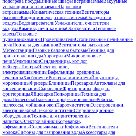
подогрева посуды
Винные шкафы встраиваемые
Вакуумные
упаковщики встраиваемые
Пароварки
встраиваемые
Климатическая техника
Вентиляторы
бытовые
Кондиционеры, сплит-системы
Охладители
воздуха
Водонагреватели
Увлажнители, очистители
воздуха
Камины, печи-камины
Обогреватели
Тепловые
завесы
Тепловые
пушки
Биокамины
Проветриватели
Отопительные печи
Банные
печи
Порталы для каминов
Вентиляторы вытяжные
Метеостанции
Газовые баллоны бытовые
Техника для
приготовления еды
Аэрогрили
Микроволновые
печи
Мультиварки
Сэндвичницы, хот-дог
мейкеры
Тостеры
Электрогрили,
электрошашлычницы
Вафельницы, орешницы,
кексницы
Хлебопечки
Ростеры, мини-печи
Йогуртницы,
мороженицы
Фризеры
Блинницы
Пароварки
Автоклавы для
консервирования
Сыроварни
Фритюрницы, фондю-
фритюрницы
Яйцеварки
Попкорницы
Техника для
дома
Пылесосы
Пылесосы профессиональные
Роботы-
пылесосы, мойщики окон
Пароочистители
Электровеники,
электрошвабры
Стеклоочистители
Стерилизационное
оборудование
Техника для приготовления
напитков
Электрочайники
Кофеварки,
кофемашины
Соковыжималки
Кофемолки
Вспениватели
молока
Сифоны для газирования воды
Аксессуары для