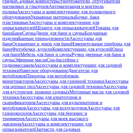
грядки
Садовые компостеры
Уничтожители, отпугиватели
насекомых и грызунов
Автоматизация и контроль
полива
Аксессуары и комплектующие для поливочного
оборудования
Укрывные материалы
Бочки, баки
пластиковые
Аксессуары и комплектующие для
опрыскивателей
Шланги для опрыскивателей
Товары для
бани
Бани
Сауны
Двери для бани и сауны
Бондарные
изделия
Банные принадлежности
Аксессуары для
бани
Оснащение и декор для бани
Измерительные приборы для
бани
Фитобочки, купели
Комплектующие для купелей
Окна
для бани
Мебель для бани и сауны
Ручки дверные для бани и
сауны
Эфирные масла
Спа-бассейны с
гидромассажем
Аксессуары и комплектующие для садовой
техники
Навесное оборудование
Двигатели для
мотоблоков
Прицепы для мотоблоков,
минитракторов
Аксессуары для газонной техники
Аксессуары
для цепных пил
Аксессуары для садовой техники
Аксессуары
для кусторезов, ножниц садовых
Моторные масла для садовой
техники
Аксессуары для аэратоторов и
скарификаторов
Аксессуары для культиваторов и
мотоблоков
Аксессуары для воздуходувок
Аксессуары для
газонокосилок
Аксессуары для бензокос и
триммеров
Аксессуары для моек высокого
давления
Аксессуары и комплектующие для
опрыскивателей
Запчасти для садовых