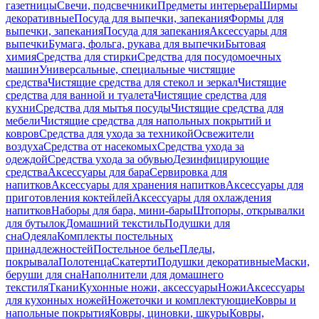
газетницы
Свечи, подсвечники
Предметы интерьера
Ширмы
декоративные
Посуда для выпечки, запекания
Формы для
выпечки, запекания
Посуда для запекания
Аксессуары для
выпечки
Бумага, фольга, рукава для выпечки
Бытовая
химия
Средства для стирки
Средства для посудомоечных
машин
Универсальные, специальные чистящие
средства
Чистящие средства для стекол и зеркал
Чистящие
средства для ванной и туалета
Чистящие средства для
кухни
Средства для мытья посуды
Чистящие средства для
мебели
Чистящие средства для напольных покрытий и
ковров
Средства для ухода за техникой
Освежители
воздуха
Средства от насекомых
Средства ухода за
одеждой
Средства ухода за обувью
Дезинфицирующие
средства
Аксессуары для бара
Сервировка для
напитков
Аксессуары для хранения напитков
Аксессуары для
приготовления коктейлей
Аксессуары для охлаждения
напитков
Наборы для бара, мини-бары
Штопоры, открывалки
для бутылок
Домашний текстиль
Подушки для
сна
Одеяла
Комплекты постельных
принадлежностей
Постельное белье
Пледы,
покрывала
Полотенца
Скатерти
Подушки декоративные
Маски,
беруши для сна
Наполнители для домашнего
текстиля
Ткани
Кухонные ножи, аксессуары
Ножи
Аксессуары
для кухонных ножей
Ножеточки и комплектующие
Ковры и
напольные покрытия
Ковры, циновки, шкуры
Ковры,