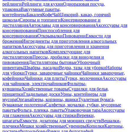
рейлинги
Рейлинги для кухни
Одноразовая посуда,
упаковка
Вакуумные пакеты,
контейнеры
Бакалея
Кофе
Чай
Цикорий, какао, горячий
шоколад
Сиропы и топпинги
Консервирование и
дистилляция
Автоклавы для консервирования
Аксессуары для
консервирования
Приспособления для
консервирования
Открывалки
Пивоварни
Емкости для
брожения
Ингредиенты для приготовления алкогольных
напитков
Аксессуары для приготовления и хранения
алкогольных напитков
Комплектующие для
дистилляторов
Прессы, дробилки для виноделия и
пивоварения
Дистилляторы бытовые
Уборочный
инвентарь
Швабры, насадки
Ведра, тазы для уборки
Наборы
для уборки
Турки, заварочные чайники
Чайники заварочные,
кофейники
Чайники для плиты
Турки, молочники
Аксессуары
для чайников, электрочайников
Фильтры-
кувшины
Хозяйственные товары
Сушилки для белья,
прищепки
Гладильные доски
Урны, контейнеры для
мусора
Органайзеры, корзины, ящики
Туалетная бумага,
бумажные полотенца
Салфетки, мочалки, губки, мусорные
пакеты
Фольга, пленка, пакеты
Упаковочная тара
Аксессуары
для глажения
Аксессуары для стирки
Веревки,
шпагаты
Емкости, дозаторы для моющих средств
Вешалки-
плечики
Мешки хозяйственные
Сувениры
Копилки
Картины,
постеры
Фотоальбомы
Рамки для фотографий,