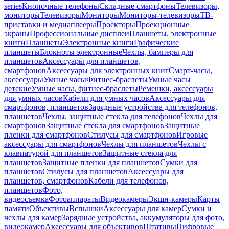
series
Кнопочные телефоны
Складные смартфоны
Телевизоры,
мониторы
Телевизоры
Мониторы
Мониторы-телевизоры
ТВ-
приставки и медиаплееры
Проекторы
Проекционные
экраны
Профессиональные дисплеи
Планшеты, электронные
книги
Планшеты
Электронные книги
Графические
планшеты
Блокноты электронные
Чехлы, бамперы для
планшетов
Аксессуары для планшетов,
смартфонов
Аксессуары для электронных книг
Смарт-часы,
аксессуары
Умные часы
Фитнес-браслеты
Умные часы
детские
Умные часы, фитнес-браслеты
Ремешки, аксессуары
для умных часов
Кабели для умных часов
Аксессуары для
смартфонов, планшетов
Зарядные устройства для телефонов,
планшетов
Чехлы, защитные стекла для телефонов
Чехлы для
смартфонов
Защитные стекла для смартфонов
Защитные
пленки для смартфонов
Стилусы для смартфонов
Игровые
аксессуары для смартфонов
Чехлы для планшетов
Чехлы с
клавиатурой для планшетов
Защитные стекла для
планшетов
Защитные пленки для планшетов
Сумки для
планшетов
Стилусы для планшетов
Аксессуары для
планшетов, смартфонов
Кабели для телефонов,
планшетов
Фото,
видеосъемка
Фотоаппараты
Видеокамеры
Экшн-камеры
Карты
памяти
Объективы
Вспышки
Аксессуары для камер
Сумки и
чехлы для камер
Зарядные устройства, аккумуляторы для фото,
видеокамер
Аксессуары для объективов
Штативы
Цифровые