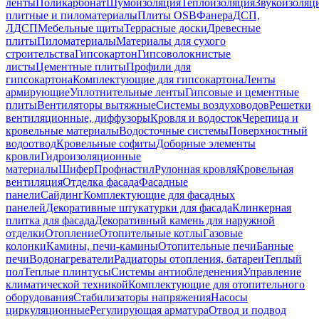
ленты
Поликарбонат
Шумоизоляция
Теплоизоляция
Звукоизоляц
плитные и пиломатериалы
Плиты OSB
Фанера
ДСП,
ЛДСП
Мебельные щиты
Террасные доски
Древесные
плиты
Пиломатериалы
Материалы для сухого
строительства
Гипсокартон
Гипсоволокнистые
листы
Цементные плиты
Профили для
гипсокартона
Комплектующие для гипсокартона
Ленты
армирующие
Уплотнительные ленты
Гипсовые и цементные
плиты
Вентиляторы вытяжные
Системы воздуховодов
Решетки
вентиляционные, диффузоры
Кровля и водосток
Черепица и
кровельные материалы
Водосточные системы
Поверхностный
водоотвод
Кровельные софиты
Доборные элементы
кровли
Гидроизоляционные
материалы
Шифер
Профнастил
Рулонная кровля
Кровельная
вентиляция
Отделка фасада
Фасадные
панели
Сайдинг
Комплектующие для фасадных
панелей
Декоративные штукатурки для фасада
Клинкерная
плитка для фасада
Декоративный камень для наружной
отделки
Отопление
Отопительные котлы
Газовые
колонки
Камины, печи-камины
Отопительные печи
Банные
печи
Водонагреватели
Радиаторы отопления, батареи
Теплый
пол
Теплые плинтусы
Системы антиобледенения
Управление
климатической техникой
Комплектующие для отопительного
оборудования
Стабилизаторы напряжения
Насосы
циркуляционные
Регулирующая арматура
Отвод и подвод