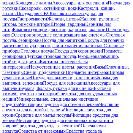
зеркал
Кольцевые лампы
Аксессуары для освещения
Посуда для
готовки
Сковороды, сотейники, воки
Кастрюли, ковши,
казаны
Посуда для СВЧ
Крышки и аксессуары для
посуды
Гастроемкости
Жалюзи, шторы
Жалюзи, рулонные
шторы, римские шторы
Шторы, гардины
Карнизы для
штор
Комплектующие для штор, карнизов, жалюзи
Пленки для
окон
Электроприводные солнцезащитные системы
Столовая
посуда, сервировка
Посуда для напитков
Посуда для горячих
напитков
Посуда для подачи и хранения напитков
Столовые
приборы
Столовая посуда
Посуда для сервировки
Предметы
сервировки
Детская столовая посуда
Декор
Зеркала
Кашпо,
стойки для цветов
Картины, постеры
Часы
интерьерные
Искусственные цветы, растения
Вазы
Ключницы,
газетницы
Свечи, подсвечники
Предметы интерьера
Ширмы
декоративные
Посуда для выпечки, запекания
Формы для
выпечки, запекания
Посуда для запекания
Аксессуары для
выпечки
Бумага, фольга, рукава для выпечки
Бытовая
химия
Средства для стирки
Средства для посудомоечных
машин
Универсальные, специальные чистящие
средства
Чистящие средства для стекол и зеркал
Чистящие
средства для ванной и туалета
Чистящие средства для
кухни
Средства для мытья посуды
Чистящие средства для
мебели
Чистящие средства для напольных покрытий и
ковров
Средства для ухода за техникой
Освежители
воздуха
Средства от насекомых
Средства ухода за