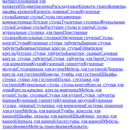
матрас
Основания для
кроватей
Подматрасники
Раскладушки
Кровати-трансформеры,
шкафы-кровати
Кровати-домики
Столы
Кухонные
столы
Барные столы
Столы письменные,
компьютерные
Детские столы
Туалетные столики
Журнальные
столы
Садовые столы
Растущие столы и парты
Столы,
журнальные столики для бани
Приставные
столики
Консольные столики
Обеденные группы
Столы-
книги
Стулья
Кухонные стулья, табуреты
Барные стулья,
табуреты
Компьютерные кресла, стулья
Геймерские
кресла
Детские стулья, табуреты
Банкетки, скамьи
Садовые
кресла, стулья, табуреты
Стулья, табуреты для бани
Стульчики
для кормления
Кухня
Кухонный гарнитур
Кухонные
модули
Столешницы для кухни
Мебель для гостиной
Диваны,
кресла для гостиной
Комоды, тумбы для гостиной
Шкафы,
стенки, горки для гостиной
Полки, стеллажи для
гостиной
Журнальные столы, столы-книги
Кресла, стулья для
дома
Кресла-качалки, кресла-маятники
Мебель для
кухни
Столы, столики
Стулья для кухни
Стулья, табуреты
барные
Кухонный гарнитур
Кухонные модули
Кухонные
уголки, диваны
Стульчики для кормления
Системы хранения
для кухни
Мебель для ванной
Тумбы, консоли для
ванной
Шкафы, пеналы для ванной
Шкафчики, полки для
ванной
Зеркала для ванной
Аксессуары для ванной
Мебель-
трансформер
Мебель-трансформер
Кровати-