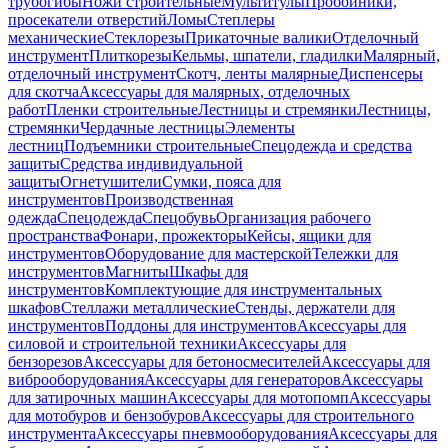
трубогибы
Ножи строительные
Мультитулы
Пробойники,
просекатели отверстий
Ломы
Степлеры
механические
Стеклорезы
Прикаточные валики
Отделочный
инструмент
Плиткорезы
Кельмы, шпатели, гладилки
Малярный,
отделочный инструмент
Скотч, ленты малярные
Диспенсеры
для скотча
Аксессуары для малярных, отделочных
работ
Пленки строительные
Лестницы и стремянки
Лестницы,
стремянки
Чердачные лестницы
Элементы
лестниц
Подъемники строительные
Спецодежда и средства
защиты
Средства индивидуальной
защиты
Огнетушители
Сумки, пояса для
инструментов
Производственная
одежда
Спецодежда
Спецобувь
Организация рабочего
пространства
Фонари, прожекторы
Кейсы, ящики для
инструментов
Оборудование для мастерской
Тележки для
инструментов
Магниты
Шкафы для
инструментов
Комплектующие для инструментальных
шкафов
Стеллажи металлические
Стенды, держатели для
инструментов
Поддоны для инструментов
Аксессуары для
силовой и строительной техники
Аксессуары для
бензорезов
Аксессуары для бетоносмесителей
Аксессуары для
виброоборудования
Аксессуары для генераторов
Аксессуары
для затирочных машин
Аксессуары для мотопомп
Аксессуары
для мотобуров и бензобуров
Аксессуары для строительного
инструмента
Аксессуары пневмооборудования
Аксессуары для