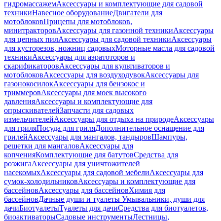
гидромассажем
Аксессуары и комплектующие для садовой
техники
Навесное оборудование
Двигатели для
мотоблоков
Прицепы для мотоблоков,
минитракторов
Аксессуары для газонной техники
Аксессуары
для цепных пил
Аксессуары для садовой техники
Аксессуары
для кусторезов, ножниц садовых
Моторные масла для садовой
техники
Аксессуары для аэратоторов и
скарификаторов
Аксессуары для культиваторов и
мотоблоков
Аксессуары для воздуходувок
Аксессуары для
газонокосилок
Аксессуары для бензокос и
триммеров
Аксессуары для моек высокого
давления
Аксессуары и комплектующие для
опрыскивателей
Запчасти для садовых
измельчителей
Аксессуары для отдыха на природе
Аксессуары
для гриля
Посуда для гриля
Дополнительное оснащение для
грилей
Аксессуары для мангалов, тандыров
Шампуры,
решетки для мангалов
Аксессуары для
копчения
Комплектующие для батутов
Средства для
розжига
Аксессуары для уничтожителей
насекомых
Аксессуары для садовой мебели
Аксессуары для
сумок-холодильников
Аксессуары и комплектующие для
бассейнов
Аксессуары для бассейнов
Химия для
бассейнов
Дачные души и туалеты
Умывальники, души для
дачи
Биотуалеты
Туалеты для дачи
Средства для биотуалетов,
биоактиваторы
Садовые инструменты
Лестницы,