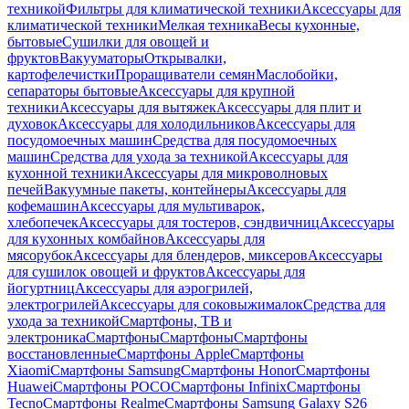
техникой
Фильтры для климатической техники
Аксессуары для
климатической техники
Мелкая техника
Весы кухонные,
бытовые
Сушилки для овощей и
фруктов
Вакууматоры
Открывалки,
картофелечистки
Проращиватели семян
Маслобойки,
сепараторы бытовые
Аксессуары для крупной
техники
Аксессуары для вытяжек
Аксессуары для плит и
духовок
Аксессуары для холодильников
Аксессуары для
посудомоечных машин
Средства для посудомоечных
машин
Средства для ухода за техникой
Аксессуары для
кухонной техники
Аксессуары для микроволновых
печей
Вакуумные пакеты, контейнеры
Аксессуары для
кофемашин
Аксессуары для мультиварок,
хлебопечек
Аксессуары для тостеров, сэндвичниц
Аксессуары
для кухонных комбайнов
Аксессуары для
мясорубок
Аксессуары для блендеров, миксеров
Аксессуары
для сушилок овощей и фруктов
Аксессуары для
йогуртниц
Аксессуары для аэрогрилей,
электрогрилей
Аксессуары для соковыжималок
Средства для
ухода за техникой
Смартфоны, ТВ и
электроника
Смартфоны
Смартфоны
Смартфоны
восстановленные
Смартфоны Apple
Смартфоны
Xiaomi
Смартфоны Samsung
Смартфоны Honor
Смартфоны
Huawei
Смартфоны POCO
Смартфоны Infinix
Смартфоны
Tecno
Смартфоны Realme
Смартфоны Samsung Galaxy S26