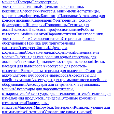
мейкеры
Тостеры
Электрогрили,
электрошашлычницы
Вафельницы, орешницы,
кексницы
Хлебопечки
Ростеры, мини-печи
Йогуртницы,
мороженицы
Фризеры
Блинницы
Пароварки
Автоклавы для
консервирования
Сыроварни
Фритюрницы, фондю-
фритюрницы
Яйцеварки
Попкорницы
Техника для
дома
Пылесосы
Пылесосы профессиональные
Роботы-
пылесосы, мойщики окон
Пароочистители
Электровеники,
электрошвабры
Стеклоочистители
Стерилизационное
оборудование
Техника для приготовления
напитков
Электрочайники
Кофеварки,
кофемашины
Соковыжималки
Кофемолки
Вспениватели
молока
Сифоны для газирования воды
Аксессуары для
домашней техники
Принадлежности для пылесосов
Щетки,
насадки для пылесосов
Аксессуары для роботов-
пылесосов
Расходные материалы для пылесосов
Станции,
аккумуляторы для роботов-пылесосов
Аксессуары для
швейных машин
Аксессуары для промышленного швейного
оборудования
Аксессуары для стиральных и сушильных
машин
Аксессуары для пароочистителей,
отпаривателей
Аксессуары для стеклоочистителей
Техника для
измельчения продуктов
Блендеры
Кухонные комбайны,
измельчители
Планетарные
миксеры
Миксеры
Мясорубки
Ломтерезки
Комплектующие для
климатической техники
Управление климатической