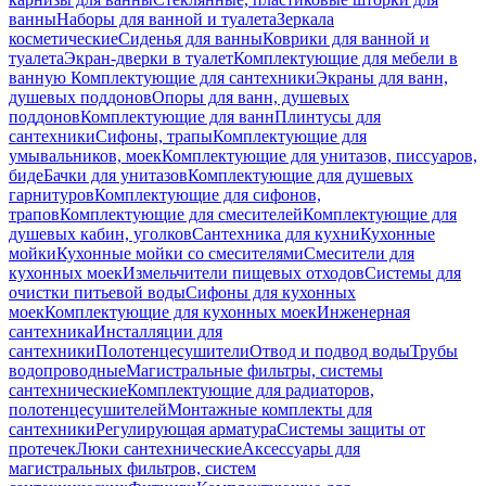
ванны
Наборы для ванной и туалета
Зеркала
косметические
Сиденья для ванны
Коврики для ванной и
туалета
Экран-дверки в туалет
Комплектующие для мебели в
ванную
Комплектующие для сантехники
Экраны для ванн,
душевых поддонов
Опоры для ванн, душевых
поддонов
Комплектующие для ванн
Плинтусы для
сантехники
Сифоны, трапы
Комплектующие для
умывальников, моек
Комплектующие для унитазов, писсуаров,
биде
Бачки для унитазов
Комплектующие для душевых
гарнитуров
Комплектующие для сифонов,
трапов
Комплектующие для смесителей
Комплектующие для
душевых кабин, уголков
Сантехника для кухни
Кухонные
мойки
Кухонные мойки со смесителями
Смесители для
кухонных моек
Измельчители пищевых отходов
Системы для
очистки питьевой воды
Сифоны для кухонных
моек
Комплектующие для кухонных моек
Инженерная
сантехника
Инсталляции для
сантехники
Полотенцесушители
Отвод и подвод воды
Трубы
водопроводные
Магистральные фильтры, системы
сантехнические
Комплектующие для радиаторов,
полотенцесушителей
Монтажные комплекты для
сантехники
Регулирующая арматура
Системы защиты от
протечек
Люки сантехнические
Аксессуары для
магистральных фильтров, систем