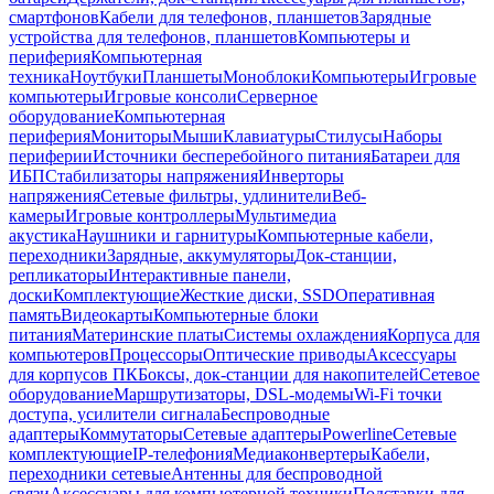
смартфонов
Кабели для телефонов, планшетов
Зарядные
устройства для телефонов, планшетов
Компьютеры и
периферия
Компьютерная
техника
Ноутбуки
Планшеты
Моноблоки
Компьютеры
Игровые
компьютеры
Игровые консоли
Серверное
оборудование
Компьютерная
периферия
Мониторы
Мыши
Клавиатуры
Стилусы
Наборы
периферии
Источники бесперебойного питания
Батареи для
ИБП
Стабилизаторы напряжения
Инверторы
напряжения
Сетевые фильтры, удлинители
Веб-
камеры
Игровые контроллеры
Мультимедиа
акустика
Наушники и гарнитуры
Компьютерные кабели,
переходники
Зарядные, аккумуляторы
Док-станции,
репликаторы
Интерактивные панели,
доски
Комплектующие
Жесткие диски, SSD
Оперативная
память
Видеокарты
Компьютерные блоки
питания
Материнские платы
Системы охлаждения
Корпуса для
компьютеров
Процессоры
Оптические приводы
Аксессуары
для корпусов ПК
Боксы, док-станции для накопителей
Сетевое
оборудование
Маршрутизаторы, DSL-модемы
Wi-Fi точки
доступа, усилители сигнала
Беспроводные
адаптеры
Коммутаторы
Сетевые адаптеры
Powerline
Сетевые
комплектующие
IP-телефония
Медиаконвертеры
Кабели,
переходники сетевые
Антенны для беспроводной
связи
Аксессуары для компьютерной техники
Подставки для