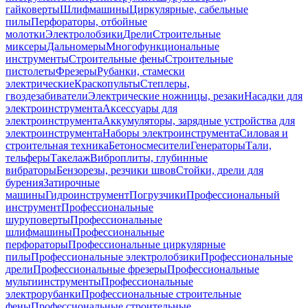
гайковерты
Шлифмашины
Циркулярные, сабельные
пилы
Перфораторы, отбойные
молотки
Электролобзики
Дрели
Строительные
миксеры
Дальномеры
Многофункциональные
инструменты
Строительные фены
Строительные
пистолеты
Фрезеры
Рубанки, стамески
электрические
Краскопульты
Степлеры,
гвоздезабиватели
Электрические ножницы, резаки
Насадки для
электроинструмента
Аксессуары для
электроинструмента
Аккумуляторы, зарядные устройства для
электроинструмента
Наборы электроинструмента
Силовая и
строительная техника
Бетоносмесители
Генераторы
Тали,
тельферы
Такелаж
Виброплиты, глубинные
вибраторы
Бензорезы, резчики швов
Стойки, дрели для
бурения
Затирочные
машины
Гидроинструмент
Погрузчики
Профессиональный
инструмент
Профессиональные
шуруповерты
Профессиональные
шлифмашины
Профессиональные
перфораторы
Профессиональные циркулярные
пилы
Профессиональные электролобзики
Профессиональные
дрели
Профессиональные фрезеры
Профессиональные
мультиинструменты
Профессиональные
электрорубанки
Профессиональные строительные
фены
Профессиональные строительные