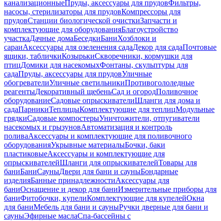
канализационные
Пруды, аксессуары для прудов
Фильтры,
насосы, стерилизаторы для прудов
Компрессоры для
прудов
Станции биологической очистки
Запчасти и
комплектующие для оборудования
Благоустройство
участка
Дачные дома
Беседки
Бани
Хозблоки и
сараи
Аксессуары для озеленения сада
Декор для сада
Почтовые
ящики, таблички
Козырьки
Скворечники, кормушки для
птиц
Домики для насекомых
Фонтаны, скульптуры для
сада
Пруды, аксессуары для прудов
Уличные
обогреватели
Уличные светильники
Противогололедные
реагенты
Декоративный щебень
Сад и огород
Поливочное
оборудование
Садовые опрыскиватели
Шланги для дома и
сада
Парники
Теплицы
Комплектующие для теплиц
Модульные
грядки
Садовые компостеры
Уничтожители, отпугиватели
насекомых и грызунов
Автоматизация и контроль
полива
Аксессуары и комплектующие для поливочного
оборудования
Укрывные материалы
Бочки, баки
пластиковые
Аксессуары и комплектующие для
опрыскивателей
Шланги для опрыскивателей
Товары для
бани
Бани
Сауны
Двери для бани и сауны
Бондарные
изделия
Банные принадлежности
Аксессуары для
бани
Оснащение и декор для бани
Измерительные приборы для
бани
Фитобочки, купели
Комплектующие для купелей
Окна
для бани
Мебель для бани и сауны
Ручки дверные для бани и
сауны
Эфирные масла
Спа-бассейны с