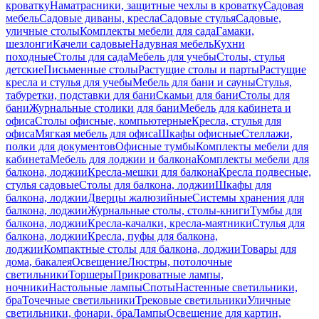
кроватку
Наматрасники, защитные чехлы в кроватку
Садовая
мебель
Садовые диваны, кресла
Садовые стулья
Садовые,
уличные столы
Комплекты мебели для сада
Гамаки,
шезлонги
Качели садовые
Надувная мебель
Кухни
походные
Столы для сада
Мебель для учебы
Столы, стулья
детские
Письменные столы
Растущие столы и парты
Растущие
кресла и стулья для учебы
Мебель для бани и сауны
Стулья,
табуретки, подставки для бани
Скамьи для бани
Столы для
бани
Журнальные столики для бани
Мебель для кабинета и
офиса
Столы офисные, компьютерные
Кресла, стулья для
офиса
Мягкая мебель для офиса
Шкафы офисные
Стеллажи,
полки для документов
Офисные тумбы
Комплекты мебели для
кабинета
Мебель для лоджии и балкона
Комплекты мебели для
балкона, лоджии
Кресла-мешки для балкона
Кресла подвесные,
стулья садовые
Столы для балкона, лоджии
Шкафы для
балкона, лоджии
Дверцы жалюзийные
Системы хранения для
балкона, лоджии
Журнальные столы, столы-книги
Тумбы для
балкона, лоджии
Кресла-качалки, кресла-маятники
Стулья для
балкона, лоджии
Кресла, пуфы для балкона,
лоджии
Компактные столы для балкона, лоджии
Товары для
дома, бакалея
Освещение
Люстры, потолочные
светильники
Торшеры
Прикроватные лампы,
ночники
Настольные лампы
Споты
Настенные светильники,
бра
Точечные светильники
Трековые светильники
Уличные
светильники, фонари, бра
Лампы
Освещение для картин,