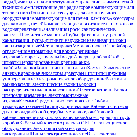
воды
Дымоходы и комплектующие
Управление климатической
техникой
Комплектующие для радиаторов
Комплектующие для
теплого пола
Топливо и аксессуары для отопительного
оборудования
Комплектующие для печей, каминов
Аксессуары
для каминов, печей
Комплектующие для отопительных котлов,
водонагревателей
Канализация
Тросы сантехнические,
вантузы
Прочистные машины
Трубы, фитинги внутренней
канализации
Трубы, фитинги наружной канализации
Люки
канализационные
Металлопрокат
Металлопрокат
Сваи
Заборы,
ограждения
Автоматика для ворот
Крепежные
изделия
Саморезы, шурупы
Гвозди
Анкеры, дюбели
Скобы,
штифты
Перфорированный крепеж
Гайки,
шайбы
Заклепки
Болты, винты, шпильки
Хомуты
Химические
анкеры
Карабины
Фиксаторы арматуры
Шплинты
Пружины
универсальные
Электромонтажное оборудование
Розетки и
выключатели
Электрические звонки
Коробки
распределительные и подрозетники
Электропатроны
Вилки,
штепсели
Заземление
Электромонтажные
изделия
Клеммы
Средства диэлектрические
Трубки
термоусаживаемые
Изолирующие зажимы
Кабель и системы
для прокладки
Короба, трубы, металлорукав
Силовой
кабель
Наконечники, гильзы кабельные
Аксессуары для труб,
коробов
Кабельный крепеж
Арматура СИП
Электрощитовое
оборудование
Электрощиты
Аксессуары для
электрощита
Шины электротехнические
Выключатели