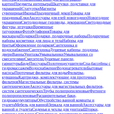
картин
Предметы интерьера
Шкатулки, подставки для
украшений
Статуэтки
Магниты
сувенирные
Иконы
Праздничный декор
Товары для
праздника
Елки
Аксессуары для елей новогодних
Новогодние
украшения
Светодиодные гирлянды, декорации
Светодиодные
фигуры, игрушки
Временные
татуировки
Фотобутафория
Товары для
маскарада
Подарки
Подарки, подарочные наборы
Подарочные
наборы косметики для лица и тела
Наборы для
бритья
Оформление подарков
Сантехника и
водоснабжение
Сантехника
Душевые кабины, поддоны,
двери
Ванны
Унитазы
Умывальники
Умывальники со
смесителями
Смесители
Душевые панели,
гарнитуры
Биде
Писсуары
Полотенцесушители
Спа-бассейны с
гидромассажем
Водоснабжение
Водонагреватели
Бытовые
насосы
Проточные фильтры для воды
Фильтры-
кувшины
Картриджи, комплектующие для проточных
фильтров
Магистральные фильтры, системы
сантехнические
Аксессуары для магистральных фильтров,
систем сантехнических
Трубы полипропиленовые
Фитинги
полипропиленовые
Расширительные баки,
гидроаккумуляторы
Обустройство ванной комнаты и
туалета
Мебель для ванной
Зеркала для ванной
Аксессуары для
ванной и туалета
Сиденья и чехлы для унитаза
Шторки,
карнизы для ванны
Стеклянные, пластиковые шторки для