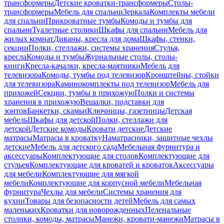
трансформеры
Детские кроватки-трансформеры
Столы-
трансформеры
Мебель для спальни
Зеркала
Комплекты мебели
для спальни
Прикроватные тумбы
Комоды и тумбы для
спальни
Туалетные столики
Шкафы для спальни
Мебель для
жилых комнат
Диваны, кресла для дома
Шкафы, стенки,
секции
Полки, стеллажи, системы хранения
Стулья,
кресла
Комоды и тумбы
Журнальные столы, столы-
книги
Кресла-качалки, кресла-маятники
Мебель для
телевизора
Комоды, тумбы под телевизор
Кронштейны, стойки
для телевизора
Каминокомплекты под телевизор
Мебель для
прихожей
Секции, тумбы в прихожую
Полки и системы
хранения в прихожую
Вешалки, подставки для
зонтов
Банкетки, скамьи
Ключницы, газетницы
Детская
мебель
Шкафы для детской
Полки, стеллажи для
детской
Детские комоды
Кровати детские
Детские
матрасы
Матрасы в кроватку
Наматрасники, защитные чехлы
детские
Мебель для детского сада
Мебельная фурнитура и
аксессуары
Комплектующие для столов
Комплектующие для
стульев
Комплектующие для кроватей и кроваток
Аксессуары
для мебели
Комплектующие для мягкой
мебели
Комплектующие для корпусной мебели
Мебельная
фурнитура
Чехлы для мебели
Системы хранения для
кухни
Товары для безопасности детей
Мебель для самых
маленьких
Кроватки для новорожденных
Пеленальные
столики, комоды, матрасы
Манежи, кровати-манежи
Матрасы в