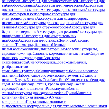
бензорезов
Аксессуары для бетоносмесителей
Аксессуары для
виброоборудования
Аксессуары для генераторов
Аксессуары
для затирочных машин
Аксессуары для мотопомп
Аксессуары
для мотобуров и бензобуров
Аксессуары для
электроинструмента
Аксессуары для компрессоров,
пневмосистем
Аксессуары для сварки, пайки
Аксессуары для
станков
Аксессуары для стружкоотсосов
Аксессуары для
бурения и сверления
Аксессуары для резания
Аксессуары для
шлифования
Аксессуары для измерительных
приборов
Аксессуары для станков
Дом и сад
Садовая
техника
Триммеры, бензокосы
Цепные
пилы
Газонокосилки
Культиваторы, мотоблоки
Кусторезы,
садовые ножницы
Садовые, кормовые измельчители
Садовые
пылесосы, воздуходувки
Аэраторы,
скарификаторы
Снегоуборщики
Дровоколы
Сеялки,
разбрасыватели
семян
Минитракторы
Миникультиваторы
Мойки высокого
давления
Наборы садового электроинструмента
Отдых и
пикник
Батуты
Бассейны
Спа-бассейны
Комплекты мебели для
сада
Столы для сада
Стулья, кресла для сада
Качели
садовые
Гамаки, шезлонги
Раскладушки
Зонты,
тенты
Аксессуары для садовой мебели
Грили
Мангалы,
коптильни
Детская площадка
Сумки-
холодильники
Портативные колонки и
аудиосистемы
Оборудование для участка
Бытовые насосы
Люки