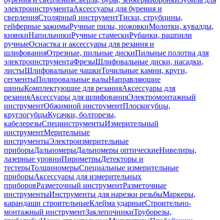
электроинструмента
Аксессуары для бурения и
сверления
Столярный инструмент
Тиски, струбцины,
гейферные зажимы
Ручные пилы, ножовки
Молотки, кувалды,
киянки
Напильники
Ручные стамески
Рубанки, рашпили
ручные
Оснастка и аксессуары для резания и
шлифования
Отрезные, пильные диски
Пильные полотна для
электроинструмента
Фрезы
Шлифовальные диски, насадки,
листы
Шлифовальные чашки
Точильные камни, круги,
сегменты
Полировальные валы
Направляющие
шины
Комплектующие для резания
Аксессуары для
резания
Аксессуары для шлифования
Электромонтажный
инструмент
Обжимной инструмент
Плоскогубцы,
круглогубцы
Кусачки, болторезы,
кабелерезы
Специнструменты
Измерительный
инструмент
Мерительные
инструменты
Электроизмерительные
приборы
Дальномеры
Дальномеры оптические
Нивелиры,
лазерные уровни
Пирометры
Детекторы и
тестеры
Толщиномеры
Специальные измерительные
приборы
Аксессуары для измерительных
приборов
Разметочный инструмент
Разметочные
инструменты
Инструменты для нарезки резьбы
Маркеры,
карандаши строительные
Клейма ударные
Строительно-
монтажный инструмент
Заклепочники
Труборезы,