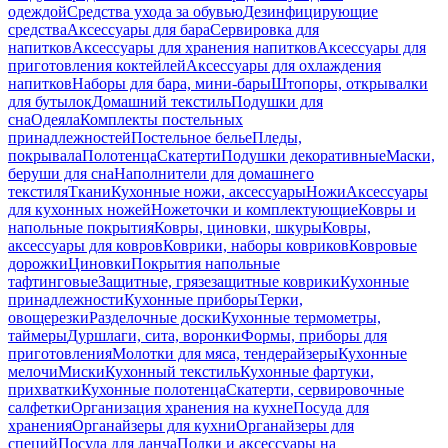
одеждой
Средства ухода за обувью
Дезинфицирующие
средства
Аксессуары для бара
Сервировка для
напитков
Аксессуары для хранения напитков
Аксессуары для
приготовления коктейлей
Аксессуары для охлаждения
напитков
Наборы для бара, мини-бары
Штопоры, открывалки
для бутылок
Домашний текстиль
Подушки для
сна
Одеяла
Комплекты постельных
принадлежностей
Постельное белье
Пледы,
покрывала
Полотенца
Скатерти
Подушки декоративные
Маски,
беруши для сна
Наполнители для домашнего
текстиля
Ткани
Кухонные ножи, аксессуары
Ножи
Аксессуары
для кухонных ножей
Ножеточки и комплектующие
Ковры и
напольные покрытия
Ковры, циновки, шкуры
Ковры,
аксессуары для ковров
Коврики, наборы ковриков
Ковровые
дорожки
Циновки
Покрытия напольные
тафтинговые
Защитные, грязезащитные коврики
Кухонные
принадлежности
Кухонные приборы
Терки,
овощерезки
Разделочные доски
Кухонные термометры,
таймеры
Дуршлаги, сита, воронки
Формы, приборы для
приготовления
Молотки для мяса, тендерайзеры
Кухонные
мелочи
Миски
Кухонный текстиль
Кухонные фартуки,
прихватки
Кухонные полотенца
Скатерти, сервировочные
салфетки
Организация хранения на кухне
Посуда для
хранения
Органайзеры для кухни
Органайзеры для
специй
Посуда для ланча
Полки и аксессуары на