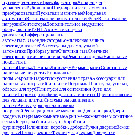
путевые, концевые
Трансформаторы
Аппаратура
управления
Рубильники
Предохранители
Частотные
преобразователи
Пускатели магнитные
Модульная
автоматика
Выключатели автоматические
Реле
Выключатели
нагрузки
Контакторы
Дополнительное модульное
оборудование
УЗИП
Автоматика пуска
двигателя
Дифференциальные
автоматы
УЗО
Конденсаторы
Комплексная защита
электродвигателей
Аксессуары для модульной
автоматики
Приборы учета
Счетчики газа
Счетчики
электроэнергии
Счетчики воды
Ремонт и отделка
Напольные
покрытия и
плитка
Плитка
Ламинат
Линолеум
Керамогранит
Спортивные
напольные покрытия
Виниловые
полы
Ковролин
Паркет
Искусственная трава
Аксессуары для
напольных покрытий и плитки
Подложка
Плинтусы, уголки,
обводы для труб
Плинтусы для сантехники
Фуги для
плитки
Порожки, профили для пола и плитки
Приспособления
для укладки плитки
Системы выравнивания
плитки
Аксессуары для напольных
покрытий
Реставрационные материалы
Двери и арки
Двери
входные
Двери межкомнатные
Арки межкомнатные
Москитные
сетки
Двери для бани и сауны
Коробки и
фурнитура
Наличники, коробки, доборы
Ручки дверные
Замки
дверные
Петли дверные
Фурнитура дверная
Доводчики