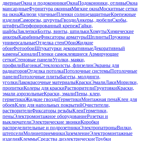
дверные
Окна и подоконники
Окна
Подоконники, отливы
Окна
мансардные
Фурнитура оконная
Мягкие окна
Москитные сетки
на окна
Жалюзи уличные
Пленки солнцезащитные
Крепежные
изделия
Саморезы, шурупы
Гвозди
Анкеры, дюбели
Скобы,
штифты
Перфорированный крепеж
Гайки,
шайбы
Заклепки
Болты, винты, шпильки
Хомуты
Химические
анкеры
Карабины
Фиксаторы арматуры
Шплинты
Пружины
универсальные
Отделка стен
Обои
Жидкие
обои
Фотообои
Штукатурки декоративные
Декоративный
камень
Скинали
Пленки самоклеящиеся
Армирующие
сетки
Стеновые панели
Уголки, маяки,
профили
Вагонка
Стеклохолсты, флизелин
Экраны для
радиаторов
Отделка потолка
Потолочные системы
Потолочные
панели
Потолочные плиты
Багеты, молдинги,
уголки
Лакокрасочные материалы
Краски
Эмали
Лаки
Морилки,
пропитки
Колеры для краски
Растворители
Грунтовки
Краски,
эмали аэрозольные
Краски, эмали
Пены, клеи,
герметики
Жидкие гвозди
Герметики
Монтажная пена
Клеи для
обоев
Клеи для напольных покрытий
Очистители,
растворители
Фиксаторы резьбы
Клеи
Герметики,
пены
Электромонтажное оборудование
Розетки и
выключатели
Электрические звонки
Коробки
распределительные и подрозетники
Электропатроны
Вилки,
штепсели
Молниеприемники
Заземление
Электромонтажные
изделия
Клеммы
Средства диэлектрические
Трубки