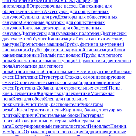
сантехнических
Фитинги
Комплектующие для
инсталляций
Опрессовочные насосы
Сантехника для
общественных мест
Аксессуары для общественных
санузлов
Сушилки для рук
Дозаторы для общественных
санузлов
Сенсорные дозаторы для общественных
санузлов
Локтевые дозаторы для общественных
санузлов
Диспенсеры для бумажных полотенец
Диспенсеры
для туалетной бумаги
Канализация
Тросы сантехнические,
вантузы
Прочистные машины
Трубы, фитинги внутренней
канализации
Трубы, фитинги наружной канализации
Люки
канализационные
Теплый пол водяной
Трубы для теплого
пола
Коллекторы и комплектующие
Термостатика для теплого
пола
Автоматика для теплого
пола
Строительство
Строительные смеси и грунтовки
Клеевые
смеси
Шпатлевки
Штукатурки
Стяжки, самонивелирующие
смеси
Строительные смеси, составы
Гидроизоляционные
смеси
Грунтовки
Добавки для строительных смесей
Пены,
клеи, герметики
Жидкие гвозди
Герметики
Монтажная
пена
Клеи для обоев
Клеи для напольных
покрытий
Очистители, растворители
Фиксаторы
резьбы
Клеи
Герметики, пены
Кирпичи, блоки, тротуарная
плитка
Кирпичи
Строительные блоки
Тротуарная
плитка
Изоляционные материалы
Минеральная
вата
Экструдированный пенополистирол
Пенопласт
Пленки,
мембраны
Отражающая теплоизоляция
Гидроизоляционные