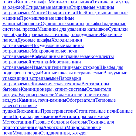
плиты
Винные шкафы
Мини-холодильники
Техника для ухода
за одеждой
Стиральные машины
Стиральные машины
встраиваемые
Утюги
Отпариватели
Швейные, вышивальные
машины
Промышленные швейные
машины
Оверлоки
Сушильные машины, шкафы
Гладильные
системы, прессы
Машинки для удаления катышков
Сушилки
для обуви
Встраиваемая техника, оборудование
Варочные
панели
Духовые шкафы
Холодильники
встраиваемые
Посудомоечные машины
встраиваемые
Микроволновые печи
встраиваемые
Кофемашины встраиваемые
Комплекты
встраиваемой техники
Морозильники
встраиваемые
Измельчители пищевых отходов
Шкафы для
подогрева посуды
Винные шкафы встраиваемые
Вакуумные
упаковщики встраиваемые
Пароварки
встраиваемые
Климатическая техника
Вентиляторы
бытовые
Кондиционеры, сплит-системы
Охладители
воздуха
Водонагреватели
Увлажнители, очистители
воздуха
Камины, печи-камины
Обогреватели
Тепловые
завесы
Тепловые
пушки
Биокамины
Проветриватели
Отопительные печи
Банные
печи
Порталы для каминов
Вентиляторы вытяжные
Метеостанции
Газовые баллоны бытовые
Техника для
приготовления еды
Аэрогрили
Микроволновые
печи
Мультиварки
Сэндвичницы, хот-дог