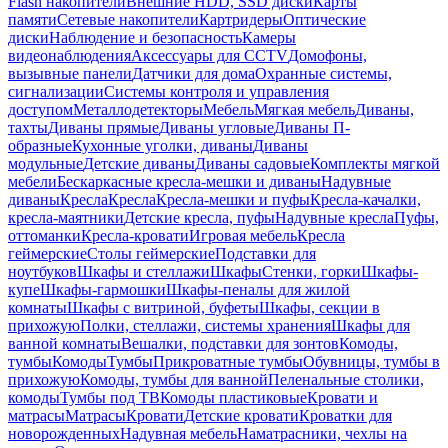
Flash накопители
Внешние HDD, SSD диски
Карты
памяти
Сетевые накопители
Картридеры
Оптические
диски
Наблюдение и безопасность
Камеры
видеонаблюдения
Аксессуары для CCTV
Домофоны,
вызывные панели
Датчики для дома
Охранные системы,
сигнализации
Системы контроля и управления
доступом
Металлодетекторы
Мебель
Мягкая мебель
Диваны,
тахты
Диваны прямые
Диваны угловые
Диваны П-
образные
Кухонные уголки, диваны
Диваны
модульные
Детские диваны
Диваны садовые
Комплекты мягкой
мебели
Бескаркасные кресла-мешки и диваны
Надувные
диваны
Кресла
Кресла
Кресла-мешки и пуфы
Кресла-качалки,
кресла-маятники
Детские кресла, пуфы
Надувные кресла
Пуфы,
оттоманки
Кресла-кровати
Игровая мебель
Кресла
геймерские
Столы геймерские
Подставки для
ноутбуков
Шкафы и стеллажи
Шкафы
Стенки, горки
Шкафы-
купе
Шкафы-гармошки
Шкафы-пеналы для жилой
комнаты
Шкафы с витриной, буфеты
Шкафы, секции в
прихожую
Полки, стеллажи, системы хранения
Шкафы для
ванной комнаты
Вешалки, подставки для зонтов
Комоды,
тумбы
Комоды
Тумбы
Прикроватные тумбы
Обувницы, тумбы в
прихожую
Комоды, тумбы для ванной
Пеленальные столики,
комоды
Тумбы под ТВ
Комоды пластиковые
Кровати и
матрасы
Матрасы
Кровати
Детские кровати
Кроватки для
новорожденных
Надувная мебель
Наматрасники, чехлы на