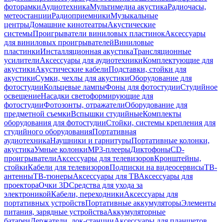
фоторамки
Аудиотехника
Мультимедиа акустика
Радиочасы,
метеостанции
Радиоприемники
Музыкальные
центры
Домашние кинотеатры
Акустические
системы
Проигрыватели виниловых пластинок
Аксессуары
для виниловых проигрывателей
Виниловые
пластинки
Инсталляционная акустика
Трансляционные
усилители
Аксессуары для аудиотехники
Комплектующие для
акустики
Акустические кабели
Подставки, стойки для
акустики
Сумки, чехлы для акустики
Оборудование для
фотостудии
Кольцевые лампы
Фоны для фотостудии
Студийное
освещение
Насадки светоформирующие для
фотостудии
Фотозонты, отражатели
Оборудование для
предметной съемки
Вспышки студийные
Комплекты
оборудования для фотостудии
Стойки, системы крепления для
студийного оборудования
Портативная
аудиотехника
Наушники и гарнитуры
Портативные колонки,
акустика
Умные колонки
MP3-плееры
Диктофоны
CD-
проигрыватели
Аксессуары для телевизоров
Кронштейны,
стойки
Кабели для телевизоров
Подписки на видеосервисы
ТВ-
антенны
ТВ-тюнеры
Аксессуары для ТВ
Аксессуары для
проектора
Очки 3D
Средства для ухода за
электроникой
Кабели, переходники
Аксессуары для
портативных устройств
Портативные аккумуляторы
Элементы
питания, зарядные устройства
Аккумуляторные
батареи
Держатели, док-станции
Аксессуары для планшетов,