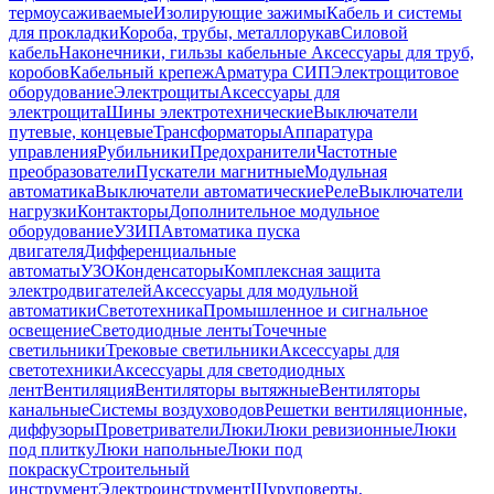
термоусаживаемые
Изолирующие зажимы
Кабель и системы
для прокладки
Короба, трубы, металлорукав
Силовой
кабель
Наконечники, гильзы кабельные
Аксессуары для труб,
коробов
Кабельный крепеж
Арматура СИП
Электрощитовое
оборудование
Электрощиты
Аксессуары для
электрощита
Шины электротехнические
Выключатели
путевые, концевые
Трансформаторы
Аппаратура
управления
Рубильники
Предохранители
Частотные
преобразователи
Пускатели магнитные
Модульная
автоматика
Выключатели автоматические
Реле
Выключатели
нагрузки
Контакторы
Дополнительное модульное
оборудование
УЗИП
Автоматика пуска
двигателя
Дифференциальные
автоматы
УЗО
Конденсаторы
Комплексная защита
электродвигателей
Аксессуары для модульной
автоматики
Светотехника
Промышленное и сигнальное
освещение
Светодиодные ленты
Точечные
светильники
Трековые светильники
Аксессуары для
светотехники
Аксессуары для светодиодных
лент
Вентиляция
Вентиляторы вытяжные
Вентиляторы
канальные
Системы воздуховодов
Решетки вентиляционные,
диффузоры
Проветриватели
Люки
Люки ревизионные
Люки
под плитку
Люки напольные
Люки под
покраску
Строительный
инструмент
Электроинструмент
Шуруповерты,