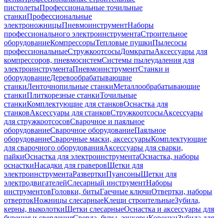
пистолеты
Профессиональные точильные
станки
Профессиональные
электроножницы
Пневмоинструмент
Наборы
профессионального электроинструмента
Строительное
оборудование
Компрессоры
Тепловые пушки
Пылесосы
профессиональные
Стружкоотсосы
Домкраты
Аксессуары для
компрессоров, пневмосистем
Системы пылеудаления для
электроинструмента
Пневмоинструмент
Станки и
оборудование
Деревообрабатывающие
станки
Ленточнопильные станки
Металлообрабатывающие
станки
Плиткорезные станки
Точильные
станки
Комплектующие для станков
Оснастка для
станков
Аксессуары для станков
Стружкоотсосы
Аксессуары
для стружкоотсосов
Сварочное и паяльное
оборудование
Сварочное оборудование
Паяльное
оборудование
Сварочные маски, аксессуары
Комплектующие
для сварочного оборудования
Аксессуары для сварки,
пайки
Оснастка для электроинструмента
Оснастка, наборы
оснастки
Насадки для граверов
Щетки для
электроинструмента
Развертки
Пуансоны
Щетки для
электродвигателей
Слесарный инструмент
Наборы
инструментов
Головки, биты
Гаечные ключи
Отвертки, наборы
отверток
Ножницы слесарные
Клещи строительные
Зубила,
керны, выколотки
Щетки слесарные
Оснастка и аксессуары для
бурения и сверления
Сверла, буры, зенкеры
Коронки
Зубила для