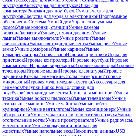
ноутбуков
Аксессуары для ноутбуков
Очки для
компьютера
Рюкзаки для ноутбуков
Сумки, чехлы для
ноутбуков
Средства для ухода за электроникой
Программное
обеспечение
Система Умный дом
Управление умным
домом
Умные колонки, станции
Умные камеры
видеонаблюдения
Умные датчики для дома
Умные
лампы
Умные выключатели
Умные розетки
Умные
светильники
Умные светодиодные ленты
Умные реле
Умные
замки
Умные домофоны
Умные карнизы
Умные
терморегуляторы
Игровая зона
Игровые приставки
Игры для
приставок
Игровые контроллеры
Игровые ноутбуки
Игровые
компьютеры
Игровые видеокарты
Игровые мониторы
Игровые
телевизоры
Игровые мыши
Игровые клавиатуры
Игровые
наушники
Кресла геймерские
Столы геймерские
Игровые
микрофоны
Игровая мультимедиа акустика
Аксессуары для
геймеров
Фигурки Funko Pop
Подставки для
ноутбуков
Светодиодные ленты
Лампы для мониторов
Умная
техника
Умные роботы-пылесосы
Умные телевизоры
Умные
стиральные машины
Умные чайники
Умные роботы
кулинарные
Умные вентиляторы
Умные кондиционеры
Умные
обогреватели
Умные увлажнители, очистители воздуха
Умные
отопительные котлы
Умные проветриватели
Умные радиочасы,
метеостанции
Умные кормушки и поилки для
животных
Умные напольные весы
Накопители данных
USB