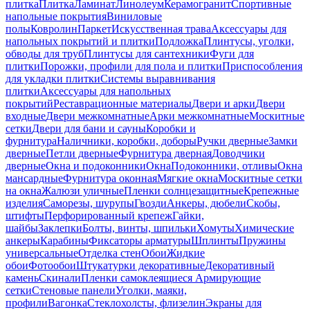
плитка
Плитка
Ламинат
Линолеум
Керамогранит
Спортивные
напольные покрытия
Виниловые
полы
Ковролин
Паркет
Искусственная трава
Аксессуары для
напольных покрытий и плитки
Подложка
Плинтусы, уголки,
обводы для труб
Плинтусы для сантехники
Фуги для
плитки
Порожки, профили для пола и плитки
Приспособления
для укладки плитки
Системы выравнивания
плитки
Аксессуары для напольных
покрытий
Реставрационные материалы
Двери и арки
Двери
входные
Двери межкомнатные
Арки межкомнатные
Москитные
сетки
Двери для бани и сауны
Коробки и
фурнитура
Наличники, коробки, доборы
Ручки дверные
Замки
дверные
Петли дверные
Фурнитура дверная
Доводчики
дверные
Окна и подоконники
Окна
Подоконники, отливы
Окна
мансардные
Фурнитура оконная
Мягкие окна
Москитные сетки
на окна
Жалюзи уличные
Пленки солнцезащитные
Крепежные
изделия
Саморезы, шурупы
Гвозди
Анкеры, дюбели
Скобы,
штифты
Перфорированный крепеж
Гайки,
шайбы
Заклепки
Болты, винты, шпильки
Хомуты
Химические
анкеры
Карабины
Фиксаторы арматуры
Шплинты
Пружины
универсальные
Отделка стен
Обои
Жидкие
обои
Фотообои
Штукатурки декоративные
Декоративный
камень
Скинали
Пленки самоклеящиеся
Армирующие
сетки
Стеновые панели
Уголки, маяки,
профили
Вагонка
Стеклохолсты, флизелин
Экраны для