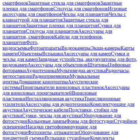
смартфонов
Защитные стекла для смартфонов
Защитные
пленки для смартфонов
Стилусы для смартфонов
Игровые
аксессуары для смартфонов
Чехлы для планшетов
Чехлы с
клавиатурой для планшетов
Защитные стекла для
планшетов
Защитные пленки для планшетов
Сумки для
планшетов
Стилусы для планшетов
Аксессуары для
планшетов, смартфонов
Кабели для телефонов,
планшетов
Фото,
видеосъемка
Фотоаппараты
Видеокамеры
Экшн-камеры
Карты
памяти
Объективы
Вспышки
Аксессуары для камер
Сумки и
чехлы для камер
Зарядные устройства, аккумуляторы для фото,
видеокамер
Аксессуары для объективов
Штативы
Цифровые
фоторамки
Аудиотехника
Мультимедиа акустика
Радиочасы,
метеостанции
Радиоприемники
Музыкальные
центры
Домашние кинотеатры
Акустические
системы
Проигрыватели виниловых пластинок
Аксессуары
для виниловых проигрывателей
Виниловые
пластинки
Инсталляционная акустика
Трансляционные
усилители
Аксессуары для аудиотехники
Комплектующие для
акустики
Акустические кабели
Подставки, стойки для
акустики
Сумки, чехлы для акустики
Оборудование для
фотостудии
Кольцевые лампы
Фоны для фотостудии
Студийное
освещение
Насадки светоформирующие для
фотостудии
Фотозонты, отражатели
Оборудование для
предметной съемки
Вспышки студийные
Комплекты