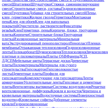
смеси
Шпатлевки
Штукатурки
Стяжки, самонивелирующие
смеси
Строительные смеси, составы
Гидроизоляционные
смеси
Грунтовки
Добавки для строительных смесей
Пены,
клеи, герметики
Жидкие гвозди
Герметики
Монтажная
пена
Клеи для обоев
Клеи для напольных
покрытий
Очистители, растворители
Фиксаторы
резьбы
Клеи
Герметики, пены
Кирпичи, блоки, тротуарная
плитка
Кирпичи
Строительные блоки
Тротуарная
плитка
Изоляционные материалы
Минеральная
вата
Экструдированный пенополистирол
Пенопласт
Пленки,
мембраны
Отражающая теплоизоляция
Гидроизоляционные
ленты
Поликарбонат
Шумоизоляция
Теплоизоляция
Звукоизоляц
плитные и пиломатериалы
Плиты OSB
Фанера
ДСП,
ЛДСП
Мебельные щиты
Террасные доски
Древесные
плиты
Пиломатериалы
Материалы для сухого
строительства
Гипсокартон
Гипсоволокнистые
листы
Цементные плиты
Профили для
гипсокартона
Комплектующие для гипсокартона
Ленты
армирующие
Уплотнительные ленты
Гипсовые и цементные
плиты
Вентиляторы вытяжные
Системы воздуховодов
Решетки
вентиляционные, диффузоры
Кровля и водосток
Черепица и
кровельные материалы
Водосточные системы
Поверхностный
водоотвод
Кровельные софиты
Доборные элементы
кровли
Гидроизоляционные