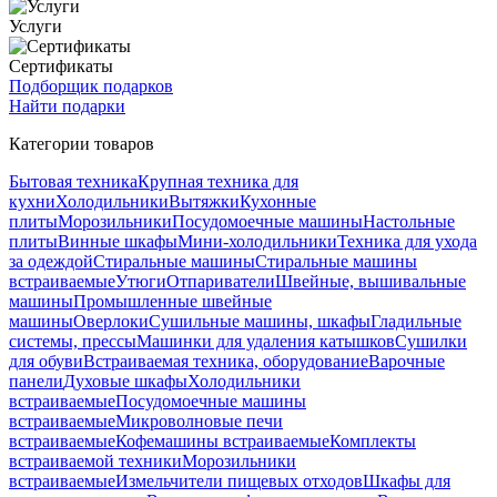
Услуги
Сертификаты
Подборщик подарков
Найти подарки
Категории товаров
Бытовая техника
Крупная техника для
кухни
Холодильники
Вытяжки
Кухонные
плиты
Морозильники
Посудомоечные машины
Настольные
плиты
Винные шкафы
Мини-холодильники
Техника для ухода
за одеждой
Стиральные машины
Стиральные машины
встраиваемые
Утюги
Отпариватели
Швейные, вышивальные
машины
Промышленные швейные
машины
Оверлоки
Сушильные машины, шкафы
Гладильные
системы, прессы
Машинки для удаления катышков
Сушилки
для обуви
Встраиваемая техника, оборудование
Варочные
панели
Духовые шкафы
Холодильники
встраиваемые
Посудомоечные машины
встраиваемые
Микроволновые печи
встраиваемые
Кофемашины встраиваемые
Комплекты
встраиваемой техники
Морозильники
встраиваемые
Измельчители пищевых отходов
Шкафы для