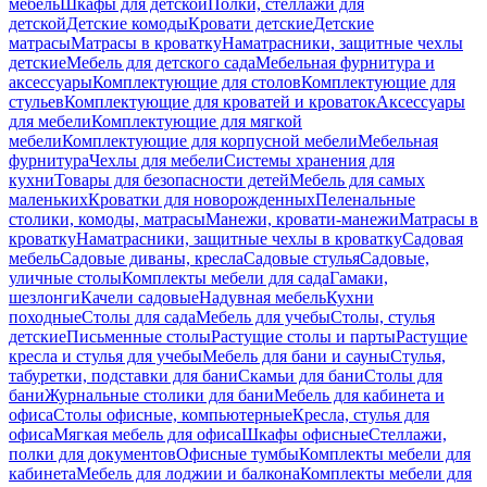
мебель
Шкафы для детской
Полки, стеллажи для
детской
Детские комоды
Кровати детские
Детские
матрасы
Матрасы в кроватку
Наматрасники, защитные чехлы
детские
Мебель для детского сада
Мебельная фурнитура и
аксессуары
Комплектующие для столов
Комплектующие для
стульев
Комплектующие для кроватей и кроваток
Аксессуары
для мебели
Комплектующие для мягкой
мебели
Комплектующие для корпусной мебели
Мебельная
фурнитура
Чехлы для мебели
Системы хранения для
кухни
Товары для безопасности детей
Мебель для самых
маленьких
Кроватки для новорожденных
Пеленальные
столики, комоды, матрасы
Манежи, кровати-манежи
Матрасы в
кроватку
Наматрасники, защитные чехлы в кроватку
Садовая
мебель
Садовые диваны, кресла
Садовые стулья
Садовые,
уличные столы
Комплекты мебели для сада
Гамаки,
шезлонги
Качели садовые
Надувная мебель
Кухни
походные
Столы для сада
Мебель для учебы
Столы, стулья
детские
Письменные столы
Растущие столы и парты
Растущие
кресла и стулья для учебы
Мебель для бани и сауны
Стулья,
табуретки, подставки для бани
Скамьи для бани
Столы для
бани
Журнальные столики для бани
Мебель для кабинета и
офиса
Столы офисные, компьютерные
Кресла, стулья для
офиса
Мягкая мебель для офиса
Шкафы офисные
Стеллажи,
полки для документов
Офисные тумбы
Комплекты мебели для
кабинета
Мебель для лоджии и балкона
Комплекты мебели для