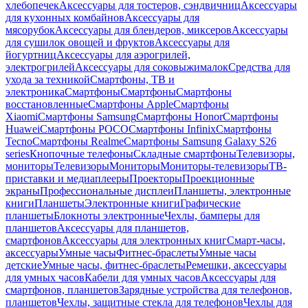
хлебопечек
Аксессуары для тостеров, сэндвичниц
Аксессуары
для кухонных комбайнов
Аксессуары для
мясорубок
Аксессуары для блендеров, миксеров
Аксессуары
для сушилок овощей и фруктов
Аксессуары для
йогуртниц
Аксессуары для аэрогрилей,
электрогрилей
Аксессуары для соковыжималок
Средства для
ухода за техникой
Смартфоны, ТВ и
электроника
Смартфоны
Смартфоны
Смартфоны
восстановленные
Смартфоны Apple
Смартфоны
Xiaomi
Смартфоны Samsung
Смартфоны Honor
Смартфоны
Huawei
Смартфоны POCO
Смартфоны Infinix
Смартфоны
Tecno
Смартфоны Realme
Смартфоны Samsung Galaxy S26
series
Кнопочные телефоны
Складные смартфоны
Телевизоры,
мониторы
Телевизоры
Мониторы
Мониторы-телевизоры
ТВ-
приставки и медиаплееры
Проекторы
Проекционные
экраны
Профессиональные дисплеи
Планшеты, электронные
книги
Планшеты
Электронные книги
Графические
планшеты
Блокноты электронные
Чехлы, бамперы для
планшетов
Аксессуары для планшетов,
смартфонов
Аксессуары для электронных книг
Смарт-часы,
аксессуары
Умные часы
Фитнес-браслеты
Умные часы
детские
Умные часы, фитнес-браслеты
Ремешки, аксессуары
для умных часов
Кабели для умных часов
Аксессуары для
смартфонов, планшетов
Зарядные устройства для телефонов,
планшетов
Чехлы, защитные стекла для телефонов
Чехлы для