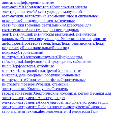
двигателя
Дифференциальные
автоматы
УЗО
Конденсаторы
Комплексная защита
электродвигателей
Аксессуары для модульной
автоматики
Светотехника
Промышленное и сигнальное
освещение
Светодиодные ленты
Точечные
светильники
Трековые светильники
Аксессуары для
светотехники
Аксессуары для светодиодных
лент
Вентиляция
Вентиляторы вытяжные
Вентиляторы
канальные
Системы воздуховодов
Решетки вентиляционные,
диффузоры
Проветриватели
Люки
Люки ревизионные
Люки
под плитку
Люки напольные
Люки под
покраску
Строительный
инструмент
Электроинструмент
Шуруповерты,
гайковерты
Шлифмашины
Циркулярные, сабельные
пилы
Перфораторы, отбойные
молотки
Электролобзики
Дрели
Строительные
миксеры
Дальномеры
Многофункциональные
инструменты
Строительные фены
Строительные
пистолеты
Фрезеры
Рубанки, стамески
электрические
Краскопульты
Степлеры,
гвоздезабиватели
Электрические ножницы, резаки
Насадки для
электроинструмента
Аксессуары для
электроинструмента
Аккумуляторы, зарядные устройства для
электроинструмента
Наборы электроинструмента
Силовая и
строительная техника
Бетоносмесители
Генераторы
Тали,