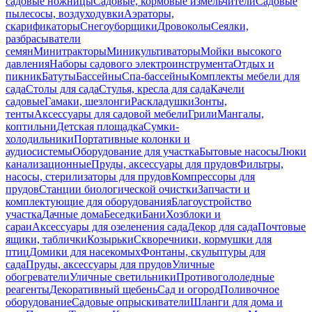
садовые ножницы
Садовые, кормовые измельчители
Садовые
пылесосы, воздуходувки
Аэраторы,
скарификаторы
Снегоуборщики
Дровоколы
Сеялки,
разбрасыватели
семян
Минитракторы
Миникультиваторы
Мойки высокого
давления
Наборы садового электроинструмента
Отдых и
пикник
Батуты
Бассейны
Спа-бассейны
Комплекты мебели для
сада
Столы для сада
Стулья, кресла для сада
Качели
садовые
Гамаки, шезлонги
Раскладушки
Зонты,
тенты
Аксессуары для садовой мебели
Грили
Мангалы,
коптильни
Детская площадка
Сумки-
холодильники
Портативные колонки и
аудиосистемы
Оборудование для участка
Бытовые насосы
Люки
канализационные
Пруды, аксессуары для прудов
Фильтры,
насосы, стерилизаторы для прудов
Компрессоры для
прудов
Станции биологической очистки
Запчасти и
комплектующие для оборудования
Благоустройство
участка
Дачные дома
Беседки
Бани
Хозблоки и
сараи
Аксессуары для озеленения сада
Декор для сада
Почтовые
ящики, таблички
Козырьки
Скворечники, кормушки для
птиц
Домики для насекомых
Фонтаны, скульптуры для
сада
Пруды, аксессуары для прудов
Уличные
обогреватели
Уличные светильники
Противогололедные
реагенты
Декоративный щебень
Сад и огород
Поливочное
оборудование
Садовые опрыскиватели
Шланги для дома и