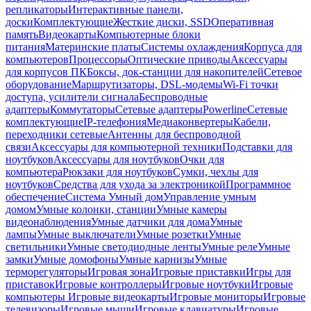
репликаторы
Интерактивные панели,
доски
Комплектующие
Жесткие диски, SSD
Оперативная
память
Видеокарты
Компьютерные блоки
питания
Материнские платы
Системы охлаждения
Корпуса для
компьютеров
Процессоры
Оптические приводы
Аксессуары
для корпусов ПК
Боксы, док-станции для накопителей
Сетевое
оборудование
Маршрутизаторы, DSL-модемы
Wi-Fi точки
доступа, усилители сигнала
Беспроводные
адаптеры
Коммутаторы
Сетевые адаптеры
Powerline
Сетевые
комплектующие
IP-телефония
Медиаконвертеры
Кабели,
переходники сетевые
Антенны для беспроводной
связи
Аксессуары для компьютерной техники
Подставки для
ноутбуков
Аксессуары для ноутбуков
Очки для
компьютера
Рюкзаки для ноутбуков
Сумки, чехлы для
ноутбуков
Средства для ухода за электроникой
Программное
обеспечение
Система Умный дом
Управление умным
домом
Умные колонки, станции
Умные камеры
видеонаблюдения
Умные датчики для дома
Умные
лампы
Умные выключатели
Умные розетки
Умные
светильники
Умные светодиодные ленты
Умные реле
Умные
замки
Умные домофоны
Умные карнизы
Умные
терморегуляторы
Игровая зона
Игровые приставки
Игры для
приставок
Игровые контроллеры
Игровые ноутбуки
Игровые
компьютеры
Игровые видеокарты
Игровые мониторы
Игровые
телевизоры
Игровые мыши
Игровые клавиатуры
Игровые