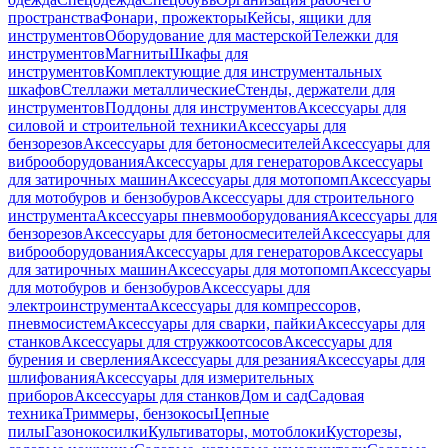
пространства
Фонари, прожекторы
Кейсы, ящики для
инструментов
Оборудование для мастерской
Тележки для
инструментов
Магниты
Шкафы для
инструментов
Комплектующие для инструментальных
шкафов
Стеллажи металлические
Стенды, держатели для
инструментов
Поддоны для инструментов
Аксессуары для
силовой и строительной техники
Аксессуары для
бензорезов
Аксессуары для бетоносмесителей
Аксессуары для
виброоборудования
Аксессуары для генераторов
Аксессуары
для затирочных машин
Аксессуары для мотопомп
Аксессуары
для мотобуров и бензобуров
Аксессуары для строительного
инструмента
Аксессуары пневмооборудования
Аксессуары для
бензорезов
Аксессуары для бетоносмесителей
Аксессуары для
виброоборудования
Аксессуары для генераторов
Аксессуары
для затирочных машин
Аксессуары для мотопомп
Аксессуары
для мотобуров и бензобуров
Аксессуары для
электроинструмента
Аксессуары для компрессоров,
пневмосистем
Аксессуары для сварки, пайки
Аксессуары для
станков
Аксессуары для стружкоотсосов
Аксессуары для
бурения и сверления
Аксессуары для резания
Аксессуары для
шлифования
Аксессуары для измерительных
приборов
Аксессуары для станков
Дом и сад
Садовая
техника
Триммеры, бензокосы
Цепные
пилы
Газонокосилки
Культиваторы, мотоблоки
Кусторезы,