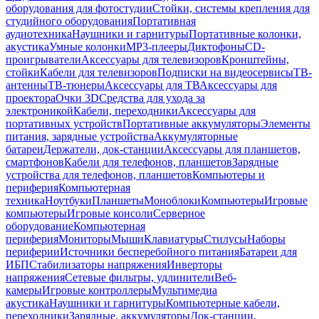
оборудования для фотостудии
Стойки, системы крепления для
студийного оборудования
Портативная
аудиотехника
Наушники и гарнитуры
Портативные колонки,
акустика
Умные колонки
MP3-плееры
Диктофоны
CD-
проигрыватели
Аксессуары для телевизоров
Кронштейны,
стойки
Кабели для телевизоров
Подписки на видеосервисы
ТВ-
антенны
ТВ-тюнеры
Аксессуары для ТВ
Аксессуары для
проектора
Очки 3D
Средства для ухода за
электроникой
Кабели, переходники
Аксессуары для
портативных устройств
Портативные аккумуляторы
Элементы
питания, зарядные устройства
Аккумуляторные
батареи
Держатели, док-станции
Аксессуары для планшетов,
смартфонов
Кабели для телефонов, планшетов
Зарядные
устройства для телефонов, планшетов
Компьютеры и
периферия
Компьютерная
техника
Ноутбуки
Планшеты
Моноблоки
Компьютеры
Игровые
компьютеры
Игровые консоли
Серверное
оборудование
Компьютерная
периферия
Мониторы
Мыши
Клавиатуры
Стилусы
Наборы
периферии
Источники бесперебойного питания
Батареи для
ИБП
Стабилизаторы напряжения
Инверторы
напряжения
Сетевые фильтры, удлинители
Веб-
камеры
Игровые контроллеры
Мультимедиа
акустика
Наушники и гарнитуры
Компьютерные кабели,
переходники
Зарядные, аккумуляторы
Док-станции,