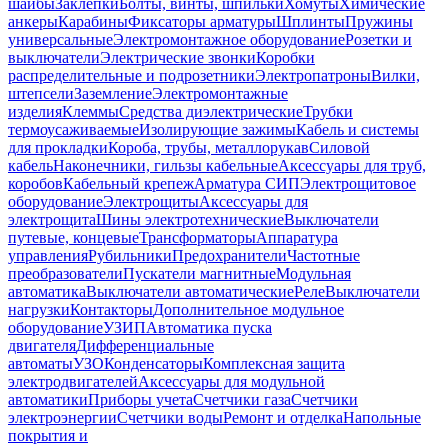
шайбы
Заклепки
Болты, винты, шпильки
Хомуты
Химические
анкеры
Карабины
Фиксаторы арматуры
Шплинты
Пружины
универсальные
Электромонтажное оборудование
Розетки и
выключатели
Электрические звонки
Коробки
распределительные и подрозетники
Электропатроны
Вилки,
штепсели
Заземление
Электромонтажные
изделия
Клеммы
Средства диэлектрические
Трубки
термоусаживаемые
Изолирующие зажимы
Кабель и системы
для прокладки
Короба, трубы, металлорукав
Силовой
кабель
Наконечники, гильзы кабельные
Аксессуары для труб,
коробов
Кабельный крепеж
Арматура СИП
Электрощитовое
оборудование
Электрощиты
Аксессуары для
электрощита
Шины электротехнические
Выключатели
путевые, концевые
Трансформаторы
Аппаратура
управления
Рубильники
Предохранители
Частотные
преобразователи
Пускатели магнитные
Модульная
автоматика
Выключатели автоматические
Реле
Выключатели
нагрузки
Контакторы
Дополнительное модульное
оборудование
УЗИП
Автоматика пуска
двигателя
Дифференциальные
автоматы
УЗО
Конденсаторы
Комплексная защита
электродвигателей
Аксессуары для модульной
автоматики
Приборы учета
Счетчики газа
Счетчики
электроэнергии
Счетчики воды
Ремонт и отделка
Напольные
покрытия и