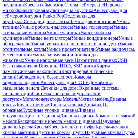
наушники
Кресла геймерские
Столы геймерские
Игровые
микрофоны
Игровая мультимедиа акустика
Аксессуары для
геймеров
Фигурки Funko Pop
Подставки для
ноутбуков
Светодиодные ленты
Лампы для мониторов
Умная
техника
Умные роботы-пылесосы
Умные телевизоры
Умные
стиральные машины
Умные чайники
Умные роботы
кулинарные
Умные вентиляторы
Умные кондиционеры
Умные
обогреватели
Умные увлажнители, очистители воздуха
Умные
отопительные котлы
Умные проветриватели
Умные радиочасы,
метеостанции
Умные кормушки и поилки для
животных
Умные напольные весы
Накопители данных
USB
Flash накопители
Внешние HDD, SSD диски
Карты
памяти
Сетевые накопители
Картридеры
Оптические
диски
Наблюдение и безопасность
Камеры
видеонаблюдения
Аксессуары для CCTV
Домофоны,
вызывные панели
Датчики для дома
Охранные системы,
сигнализации
Системы контроля и управления
доступом
Металлодетекторы
Мебель
Мягкая мебель
Диваны,
тахты
Диваны прямые
Диваны угловые
Диваны П-
образные
Кухонные уголки, диваны
Диваны
модульные
Детские диваны
Диваны садовые
Комплекты мягкой
мебели
Бескаркасные кресла-мешки и диваны
Надувные
диваны
Кресла
Кресла
Кресла-мешки и пуфы
Кресла-качалки,
кресла-маятники
Детские кресла, пуфы
Надувные кресла
Пуфы,
оттоманки
Кресла-кровати
Игровая мебель
Кресла