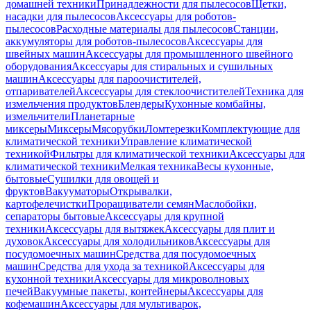
домашней техники
Принадлежности для пылесосов
Щетки,
насадки для пылесосов
Аксессуары для роботов-
пылесосов
Расходные материалы для пылесосов
Станции,
аккумуляторы для роботов-пылесосов
Аксессуары для
швейных машин
Аксессуары для промышленного швейного
оборудования
Аксессуары для стиральных и сушильных
машин
Аксессуары для пароочистителей,
отпаривателей
Аксессуары для стеклоочистителей
Техника для
измельчения продуктов
Блендеры
Кухонные комбайны,
измельчители
Планетарные
миксеры
Миксеры
Мясорубки
Ломтерезки
Комплектующие для
климатической техники
Управление климатической
техникой
Фильтры для климатической техники
Аксессуары для
климатической техники
Мелкая техника
Весы кухонные,
бытовые
Сушилки для овощей и
фруктов
Вакууматоры
Открывалки,
картофелечистки
Проращиватели семян
Маслобойки,
сепараторы бытовые
Аксессуары для крупной
техники
Аксессуары для вытяжек
Аксессуары для плит и
духовок
Аксессуары для холодильников
Аксессуары для
посудомоечных машин
Средства для посудомоечных
машин
Средства для ухода за техникой
Аксессуары для
кухонной техники
Аксессуары для микроволновых
печей
Вакуумные пакеты, контейнеры
Аксессуары для
кофемашин
Аксессуары для мультиварок,