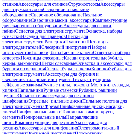
станков
Аксессуары для станков
Стружкоотсосы
Аксессуары
для стружкоотсосов
Сварочное и паяльное
оборудование
Сварочное оборудование
Паяльное
оборудование
Сварочные маски, аксессуары
Комплектующие
для сварочного оборудования
Аксессуары для сварки,
пайки
Оснастка для электроинструмента
Оснастка, наборы
оснастки
Насадки для граверов
Щетки для
электроинструмента
Развертки
Пуансоны
Щетки для
электродвигателей
Слесарный инструмент
Наборы
инструментов
Головки, биты
Гаечные ключи
Отвертки, наборы
отверток
Ножницы слесарные
Клещи строительные
Зубила,
керны, выколотки
Щетки слесарные
Оснастка и аксессуары для
бурения и сверления
Сверла, буры, зенкеры
Коронки
Зубила для
электроинструмента
Аксессуары для бурения и
сверления
Столярный инструмент
Тиски, струбцины,
гейферные зажимы
Ручные пилы, ножовки
Молотки, кувалды,
киянки
Напильники
Ручные стамески
Рубанки, рашпили
ручные
Оснастка и аксессуары для резания и
шлифования
Отрезные, пильные диски
Пильные полотна для
электроинструмента
Фрезы
Шлифовальные диски, насадки,
листы
Шлифовальные чашки
Точильные камни, круги,
сегменты
Полировальные валы
Направляющие
шины
Комплектующие для резания
Аксессуары для
резания
Аксессуары для шлифования
Электромонтажный
инструмент
Обжимной инструмент
Плоскогубцы,