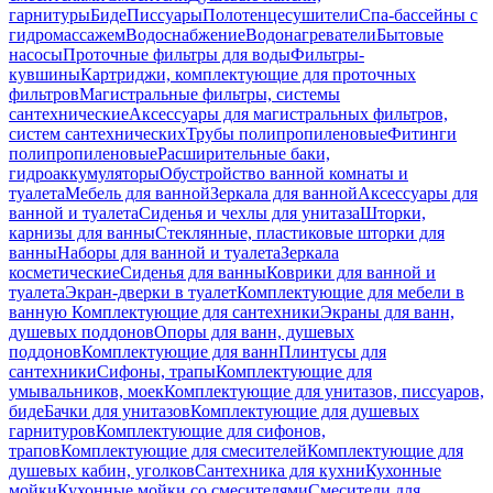
гарнитуры
Биде
Писсуары
Полотенцесушители
Спа-бассейны с
гидромассажем
Водоснабжение
Водонагреватели
Бытовые
насосы
Проточные фильтры для воды
Фильтры-
кувшины
Картриджи, комплектующие для проточных
фильтров
Магистральные фильтры, системы
сантехнические
Аксессуары для магистральных фильтров,
систем сантехнических
Трубы полипропиленовые
Фитинги
полипропиленовые
Расширительные баки,
гидроаккумуляторы
Обустройство ванной комнаты и
туалета
Мебель для ванной
Зеркала для ванной
Аксессуары для
ванной и туалета
Сиденья и чехлы для унитаза
Шторки,
карнизы для ванны
Стеклянные, пластиковые шторки для
ванны
Наборы для ванной и туалета
Зеркала
косметические
Сиденья для ванны
Коврики для ванной и
туалета
Экран-дверки в туалет
Комплектующие для мебели в
ванную
Комплектующие для сантехники
Экраны для ванн,
душевых поддонов
Опоры для ванн, душевых
поддонов
Комплектующие для ванн
Плинтусы для
сантехники
Сифоны, трапы
Комплектующие для
умывальников, моек
Комплектующие для унитазов, писсуаров,
биде
Бачки для унитазов
Комплектующие для душевых
гарнитуров
Комплектующие для сифонов,
трапов
Комплектующие для смесителей
Комплектующие для
душевых кабин, уголков
Сантехника для кухни
Кухонные
мойки
Кухонные мойки со смесителями
Смесители для