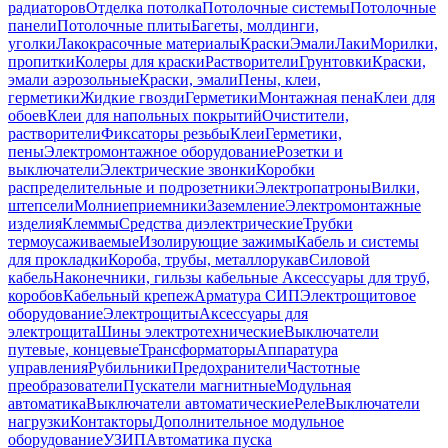
радиаторов
Отделка потолка
Потолочные системы
Потолочные
панели
Потолочные плиты
Багеты, молдинги,
уголки
Лакокрасочные материалы
Краски
Эмали
Лаки
Морилки,
пропитки
Колеры для краски
Растворители
Грунтовки
Краски,
эмали аэрозольные
Краски, эмали
Пены, клеи,
герметики
Жидкие гвозди
Герметики
Монтажная пена
Клеи для
обоев
Клеи для напольных покрытий
Очистители,
растворители
Фиксаторы резьбы
Клеи
Герметики,
пены
Электромонтажное оборудование
Розетки и
выключатели
Электрические звонки
Коробки
распределительные и подрозетники
Электропатроны
Вилки,
штепсели
Молниеприемники
Заземление
Электромонтажные
изделия
Клеммы
Средства диэлектрические
Трубки
термоусаживаемые
Изолирующие зажимы
Кабель и системы
для прокладки
Короба, трубы, металлорукав
Силовой
кабель
Наконечники, гильзы кабельные
Аксессуары для труб,
коробов
Кабельный крепеж
Арматура СИП
Электрощитовое
оборудование
Электрощиты
Аксессуары для
электрощита
Шины электротехнические
Выключатели
путевые, концевые
Трансформаторы
Аппаратура
управления
Рубильники
Предохранители
Частотные
преобразователи
Пускатели магнитные
Модульная
автоматика
Выключатели автоматические
Реле
Выключатели
нагрузки
Контакторы
Дополнительное модульное
оборудование
УЗИП
Автоматика пуска