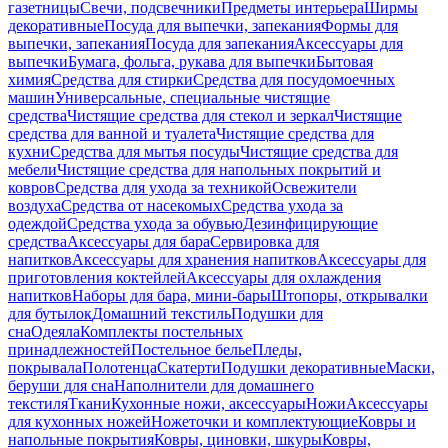
газетницы
Свечи, подсвечники
Предметы интерьера
Ширмы
декоративные
Посуда для выпечки, запекания
Формы для
выпечки, запекания
Посуда для запекания
Аксессуары для
выпечки
Бумага, фольга, рукава для выпечки
Бытовая
химия
Средства для стирки
Средства для посудомоечных
машин
Универсальные, специальные чистящие
средства
Чистящие средства для стекол и зеркал
Чистящие
средства для ванной и туалета
Чистящие средства для
кухни
Средства для мытья посуды
Чистящие средства для
мебели
Чистящие средства для напольных покрытий и
ковров
Средства для ухода за техникой
Освежители
воздуха
Средства от насекомых
Средства ухода за
одеждой
Средства ухода за обувью
Дезинфицирующие
средства
Аксессуары для бара
Сервировка для
напитков
Аксессуары для хранения напитков
Аксессуары для
приготовления коктейлей
Аксессуары для охлаждения
напитков
Наборы для бара, мини-бары
Штопоры, открывалки
для бутылок
Домашний текстиль
Подушки для
сна
Одеяла
Комплекты постельных
принадлежностей
Постельное белье
Пледы,
покрывала
Полотенца
Скатерти
Подушки декоративные
Маски,
беруши для сна
Наполнители для домашнего
текстиля
Ткани
Кухонные ножи, аксессуары
Ножи
Аксессуары
для кухонных ножей
Ножеточки и комплектующие
Ковры и
напольные покрытия
Ковры, циновки, шкуры
Ковры,