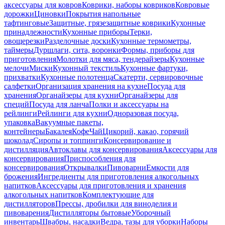
аксессуары для ковров
Коврики, наборы ковриков
Ковровые
дорожки
Циновки
Покрытия напольные
тафтинговые
Защитные, грязезащитные коврики
Кухонные
принадлежности
Кухонные приборы
Терки,
овощерезки
Разделочные доски
Кухонные термометры,
таймеры
Дуршлаги, сита, воронки
Формы, приборы для
приготовления
Молотки для мяса, тендерайзеры
Кухонные
мелочи
Миски
Кухонный текстиль
Кухонные фартуки,
прихватки
Кухонные полотенца
Скатерти, сервировочные
салфетки
Организация хранения на кухне
Посуда для
хранения
Органайзеры для кухни
Органайзеры для
специй
Посуда для ланча
Полки и аксессуары на
рейлинги
Рейлинги для кухни
Одноразовая посуда,
упаковка
Вакуумные пакеты,
контейнеры
Бакалея
Кофе
Чай
Цикорий, какао, горячий
шоколад
Сиропы и топпинги
Консервирование и
дистилляция
Автоклавы для консервирования
Аксессуары для
консервирования
Приспособления для
консервирования
Открывалки
Пивоварни
Емкости для
брожения
Ингредиенты для приготовления алкогольных
напитков
Аксессуары для приготовления и хранения
алкогольных напитков
Комплектующие для
дистилляторов
Прессы, дробилки для виноделия и
пивоварения
Дистилляторы бытовые
Уборочный
инвентарь
Швабры, насадки
Ведра, тазы для уборки
Наборы