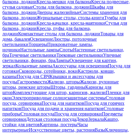
балкона, лоджии
Кресла-мешки для балкона
Кресла подвесные,
стулья садовые
Столы для балкона, лоджии
Шкафы для
балкона, лоджии
Дверцы жалюзийные
Системы хранения для
балкона, лоджии
Журнальные столы, столы-книги
Тумбы для
балкона, лоджии
Кресла-качалки, кресла-маятники
Стулья для
балкона, лоджии
Кресла, пуфы для балкона,
лоджии
Компактные столы для балкона, лоджии
Товары для
дома, бакалея
Освещение
Люстры, потолочные
светильники
Торшеры
Прикроватные лампы,
ночники
Настольные лампы
Споты
Настенные светильники,
бра
Точечные светильники
Трековые светильники
Уличные
светильники, фонари, бра
Лампы
Освещение для картин,
зеркал
Кольцевые лампы
Аксессуары для освещения
Посуда для
готовки
Сковороды, сотейники, воки
Кастрюли, ковши,
казаны
Посуда для СВЧ
Крышки и аксессуары для
посуды
Гастроемкости
Жалюзи, шторы
Жалюзи, рулонные
шторы, римские шторы
Шторы, гардины
Карнизы для
штор
Комплектующие для штор, карнизов, жалюзи
Пленки для
окон
Электроприводные солнцезащитные системы
Столовая
посуда, сервировка
Посуда для напитков
Посуда для горячих
напитков
Посуда для подачи и хранения напитков
Столовые
приборы
Столовая посуда
Посуда для сервировки
Предметы
сервировки
Детская столовая посуда
Декор
Зеркала
Кашпо,
стойки для цветов
Картины, постеры
Часы
интерьерные
Искусственные цветы, растения
Вазы
Ключницы,