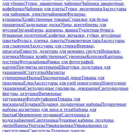
для уборки
Турки, заварочные чайники
Чайники заварочные,
кофейники
Чайники для плиты
Турки, молочники
Аксессуары
для чайников, электрочайников
Фильтры-
кувшины
Хозяйственные товары
Сушилки для белья,
прищепки
Гладильные доски
Урны, контейнеры для
мусора
Органайзеры, корзины, ящики
Туалетная бумага,
бумажные полотенца
Салфетки, мочалки, губки, мусорные
пакеты
Фольга, пленка, пакеты
Упаковочная тара
Аксессуары
для глажения
Аксессуары для стирки
Веревки,
шпагаты
Емкости, дозаторы для моющих средств
Вешалки-
плечики
Мешки хозяйственные
Сувениры
Копилки
Картины,
постеры
Фотоальбомы
Рамки для фотографий,
картин
Предметы интерьера
Шкатулки, подставки для
украшений
Статуэтки
Магниты
сувенирные
Иконы
Праздничный декор
Товары для
праздника
Елки
Аксессуары для елей новогодних
Новогодние
украшения
Светодиодные гирлянды, декорации
Светодиодные
фигуры, игрушки
Временные
татуировки
Фотобутафория
Товары для
маскарада
Подарки
Подарки, подарочные наборы
Подарочные
наборы косметики для лица и тела
Наборы для
бритья
Оформление подарков
Сантехника и
водоснабжение
Сантехника
Душевые кабины, поддоны,
двери
Ванны
Унитазы
Умывальники
Умывальники со
смесителями
Смесители
Душевые панели,