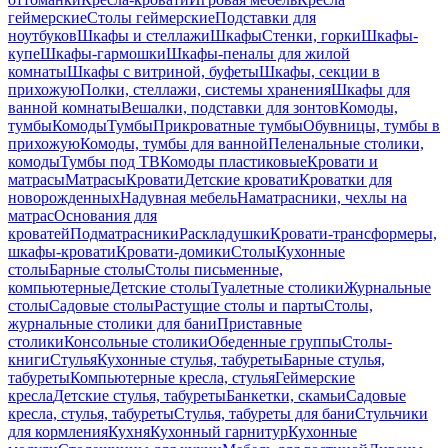
геймерские
Столы геймерские
Подставки для
ноутбуков
Шкафы и стеллажи
Шкафы
Стенки, горки
Шкафы-
купе
Шкафы-гармошки
Шкафы-пеналы для жилой
комнаты
Шкафы с витриной, буфеты
Шкафы, секции в
прихожую
Полки, стеллажи, системы хранения
Шкафы для
ванной комнаты
Вешалки, подставки для зонтов
Комоды,
тумбы
Комоды
Тумбы
Прикроватные тумбы
Обувницы, тумбы в
прихожую
Комоды, тумбы для ванной
Пеленальные столики,
комоды
Тумбы под ТВ
Комоды пластиковые
Кровати и
матрасы
Матрасы
Кровати
Детские кровати
Кроватки для
новорожденных
Надувная мебель
Наматрасники, чехлы на
матрас
Основания для
кроватей
Подматрасники
Раскладушки
Кровати-трансформеры,
шкафы-кровати
Кровати-домики
Столы
Кухонные
столы
Барные столы
Столы письменные,
компьютерные
Детские столы
Туалетные столики
Журнальные
столы
Садовые столы
Растущие столы и парты
Столы,
журнальные столики для бани
Приставные
столики
Консольные столики
Обеденные группы
Столы-
книги
Стулья
Кухонные стулья, табуреты
Барные стулья,
табуреты
Компьютерные кресла, стулья
Геймерские
кресла
Детские стулья, табуреты
Банкетки, скамьи
Садовые
кресла, стулья, табуреты
Стулья, табуреты для бани
Стульчики
для кормления
Кухня
Кухонный гарнитур
Кухонные