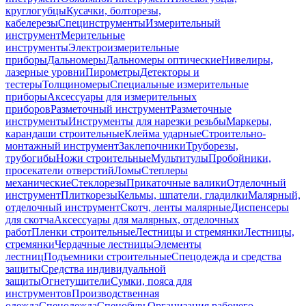
круглогубцы
Кусачки, болторезы,
кабелерезы
Специнструменты
Измерительный
инструмент
Мерительные
инструменты
Электроизмерительные
приборы
Дальномеры
Дальномеры оптические
Нивелиры,
лазерные уровни
Пирометры
Детекторы и
тестеры
Толщиномеры
Специальные измерительные
приборы
Аксессуары для измерительных
приборов
Разметочный инструмент
Разметочные
инструменты
Инструменты для нарезки резьбы
Маркеры,
карандаши строительные
Клейма ударные
Строительно-
монтажный инструмент
Заклепочники
Труборезы,
трубогибы
Ножи строительные
Мультитулы
Пробойники,
просекатели отверстий
Ломы
Степлеры
механические
Стеклорезы
Прикаточные валики
Отделочный
инструмент
Плиткорезы
Кельмы, шпатели, гладилки
Малярный,
отделочный инструмент
Скотч, ленты малярные
Диспенсеры
для скотча
Аксессуары для малярных, отделочных
работ
Пленки строительные
Лестницы и стремянки
Лестницы,
стремянки
Чердачные лестницы
Элементы
лестниц
Подъемники строительные
Спецодежда и средства
защиты
Средства индивидуальной
защиты
Огнетушители
Сумки, пояса для
инструментов
Производственная
одежда
Спецодежда
Спецобувь
Организация рабочего