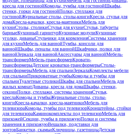
модули
Столешницы для кухни
Мебель для гостиной
Диваны,
кресла для гостиной
Комоды, тумбы для гостиной
Шкафы,
стенки, горки для гостиной
Полки, стеллажи для
гостиной
Журнальные столы, столы-книги
Кресла, стулья для
дома
Кресла-качалки, кресла-маятники
Мебель для
кухни
Столы, столики
Стулья для кухни
Стулья, табуреты
барные
Кухонный гарнитур
Кухонные модули
Кухонные
уголки, диваны
Стульчики для кормления
Системы хранения
для кухни
Мебель для ванной
Тумбы, консоли для
ванной
Шкафы, пеналы для ванной
Шкафчики, полки для
ванной
Зеркала для ванной
Аксессуары для ванной
Мебель-
трансформер
Мебель-трансформер
Кровати-
трансформеры
Детские кроватки-трансформеры
Столы-
трансформеры
Мебель для спальни
Зеркала
Комплекты мебели
для спальни
Прикроватные тумбы
Комоды и тумбы для
спальни
Туалетные столики
Шкафы для спальни
Мебель для
жилых комнат
Диваны, кресла для дома
Шкафы, стенки,
секции
Полки, стеллажи, системы хранения
Стулья,
кресла
Комоды и тумбы
Журнальные столы, столы-
книги
Кресла-качалки, кресла-маятники
Мебель для
телевизора
Комоды, тумбы под телевизор
Кронштейны, стойки
для телевизора
Каминокомплекты под телевизор
Мебель для
прихожей
Секции, тумбы в прихожую
Полки и системы
хранения в прихожую
Вешалки, подставки для
зонтов
Банкетки, скамьи
Ключницы, газетницы
Детская