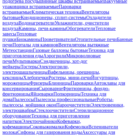
подогрева посуды
Винные шкафы встраиваемые
Вакуумные
упаковщики встраиваемые
Пароварки
встраиваемые
Климатическая техника
Вентиляторы
бытовые
Кондиционеры, сплит-системы
Охладители
воздуха
Водонагреватели
Увлажнители, очистители
воздуха
Камины, печи-камины
Обогреватели
Тепловые
завесы
Тепловые
пушки
Биокамины
Проветриватели
Отопительные печи
Банные
печи
Порталы для каминов
Вентиляторы вытяжные
Метеостанции
Газовые баллоны бытовые
Техника для
приготовления еды
Аэрогрили
Микроволновые
печи
Мультиварки
Сэндвичницы, хот-дог
мейкеры
Тостеры
Электрогрили,
электрошашлычницы
Вафельницы, орешницы,
кексницы
Хлебопечки
Ростеры, мини-печи
Йогуртницы,
мороженицы
Фризеры
Блинницы
Пароварки
Автоклавы для
консервирования
Сыроварни
Фритюрницы, фондю-
фритюрницы
Яйцеварки
Попкорницы
Техника для
дома
Пылесосы
Пылесосы профессиональные
Роботы-
пылесосы, мойщики окон
Пароочистители
Электровеники,
электрошвабры
Стеклоочистители
Стерилизационное
оборудование
Техника для приготовления
напитков
Электрочайники
Кофеварки,
кофемашины
Соковыжималки
Кофемолки
Вспениватели
молока
Сифоны для газирования воды
Аксессуары для