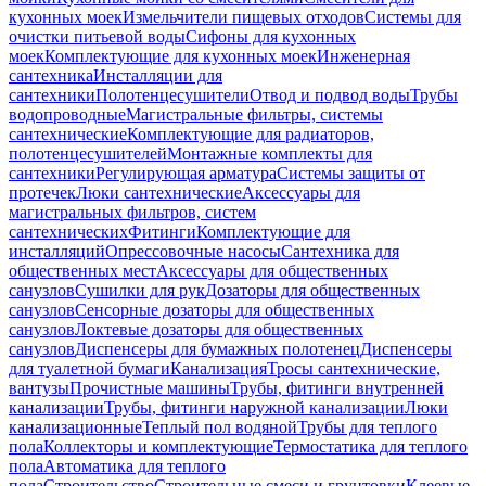
кухонных моек
Измельчители пищевых отходов
Системы для
очистки питьевой воды
Сифоны для кухонных
моек
Комплектующие для кухонных моек
Инженерная
сантехника
Инсталляции для
сантехники
Полотенцесушители
Отвод и подвод воды
Трубы
водопроводные
Магистральные фильтры, системы
сантехнические
Комплектующие для радиаторов,
полотенцесушителей
Монтажные комплекты для
сантехники
Регулирующая арматура
Системы защиты от
протечек
Люки сантехнические
Аксессуары для
магистральных фильтров, систем
сантехнических
Фитинги
Комплектующие для
инсталляций
Опрессовочные насосы
Сантехника для
общественных мест
Аксессуары для общественных
санузлов
Сушилки для рук
Дозаторы для общественных
санузлов
Сенсорные дозаторы для общественных
санузлов
Локтевые дозаторы для общественных
санузлов
Диспенсеры для бумажных полотенец
Диспенсеры
для туалетной бумаги
Канализация
Тросы сантехнические,
вантузы
Прочистные машины
Трубы, фитинги внутренней
канализации
Трубы, фитинги наружной канализации
Люки
канализационные
Теплый пол водяной
Трубы для теплого
пола
Коллекторы и комплектующие
Термостатика для теплого
пола
Автоматика для теплого
пола
Строительство
Строительные смеси и грунтовки
Клеевые