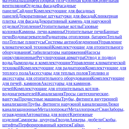
материалы
Шифер
Профнастил
Рулонная кровля
Кровельная
вентиляция
Отделка фасада
Фасадные
панели
Сайдинг
Комплектующие для фасадных
панелей
Декоративные штукатурки для фасада
Клинкерная
плитка для фасада
Декоративный камень для наружной
отделки
Отопление
Отопительные котлы
Газовые
колонки
Камины, печи-камины
Отопительные печи
Банные
печи
Водонагреватели
Радиаторы отопления, батареи
Теплый
пол
Теплые плинтусы
Системы антиобледенения
Управление
климатической техникой
Комплектующие для отопительного
оборудования
Стабилизаторы напряжения
Насосы
циркуляционные
Регулирующая арматура
Отвод и подвод
воды
Дымоходы и комплектующие
Управление климатической
техникой
Комплектующие для радиаторов
Комплектующие для
теплого пола
Аксессуары для теплых полов
Топливо и
аксессуары для отопительного оборудования
Комплектующие
для печей, каминов
Аксессуары для каминов,
печей
Комплектующие для отопительных котлов,
водонагревателей
Канализация
Тросы сантехнические,
вантузы
Прочистные машины
Трубы, фитинги внутренней
канализации
Трубы, фитинги наружной канализации
Люки
канализационные
Металлопрокат
Металлопрокат
Сваи
Заборы,
ограждения
Автоматика для ворот
Крепежные
изделия
Саморезы, шурупы
Гвозди
Анкеры, дюбели
Скобы,
штифты
Перфорированный крепеж
Гайки,