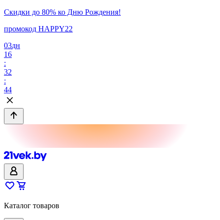
Скидки до 80% ко Дню Рождения!
промокод HAPPY22
03
дн
16
:
32
:
44
Каталог товаров