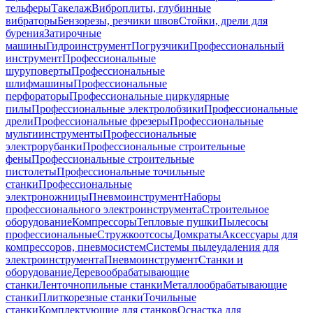
тельферы
Такелаж
Виброплиты, глубинные
вибраторы
Бензорезы, резчики швов
Стойки, дрели для
бурения
Затирочные
машины
Гидроинструмент
Погрузчики
Профессиональный
инструмент
Профессиональные
шуруповерты
Профессиональные
шлифмашины
Профессиональные
перфораторы
Профессиональные циркулярные
пилы
Профессиональные электролобзики
Профессиональные
дрели
Профессиональные фрезеры
Профессиональные
мультиинструменты
Профессиональные
электрорубанки
Профессиональные строительные
фены
Профессиональные строительные
пистолеты
Профессиональные точильные
станки
Профессиональные
электроножницы
Пневмоинструмент
Наборы
профессионального электроинструмента
Строительное
оборудование
Компрессоры
Тепловые пушки
Пылесосы
профессиональные
Стружкоотсосы
Домкраты
Аксессуары для
компрессоров, пневмосистем
Системы пылеудаления для
электроинструмента
Пневмоинструмент
Станки и
оборудование
Деревообрабатывающие
станки
Ленточнопильные станки
Металлообрабатывающие
станки
Плиткорезные станки
Точильные
станки
Комплектующие для станков
Оснастка для