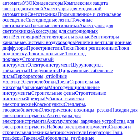
автоматы
УЗО
Конденсаторы
Комплексная защита
электродвигателей
Аксессуары для модульной
автоматики
Светотехника
Промышленное и сигнальное
освещение
Светодиодные ленты
Точечные
светильники
Трековые светильники
Аксессуары для
светотехники
Аксессуары для светодиодных
лент
Вентиляция
Вентиляторы вытяжные
Вентиляторы
канальные
Системы воздуховодов
Решетки вентиляционные,
диффузоры
Проветриватели
Люки
Люки ревизионные
Люки
под плитку
Люки напольные
Люки под
покраску
Строительный
инструмент
Электроинструмент
Шуруповерты,
гайковерты
Шлифмашины
Циркулярные, сабельные
пилы
Перфораторы, отбойные
молотки
Электролобзики
Дрели
Строительные
миксеры
Дальномеры
Многофункциональные
инструменты
Строительные фены
Строительные
пистолеты
Фрезеры
Рубанки, стамески
электрические
Краскопульты
Степлеры,
гвоздезабиватели
Электрические ножницы, резаки
Насадки для
электроинструмента
Аксессуары для
электроинструмента
Аккумуляторы, зарядные устройства для
электроинструмента
Наборы электроинструмента
Силовая и
строительная техника
Бетоносмесители
Генераторы
Тали,
тельферы
Такелаж
Виброплиты, глубинные