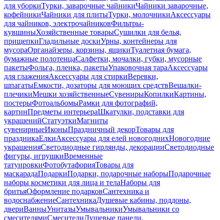
для уборки
Турки, заварочные чайники
Чайники заварочные,
кофейники
Чайники для плиты
Турки, молочники
Аксессуары
для чайников, электрочайников
Фильтры-
кувшины
Хозяйственные товары
Сушилки для белья,
прищепки
Гладильные доски
Урны, контейнеры для
мусора
Органайзеры, корзины, ящики
Туалетная бумага,
бумажные полотенца
Салфетки, мочалки, губки, мусорные
пакеты
Фольга, пленка, пакеты
Упаковочная тара
Аксессуары
для глажения
Аксессуары для стирки
Веревки,
шпагаты
Емкости, дозаторы для моющих средств
Вешалки-
плечики
Мешки хозяйственные
Сувениры
Копилки
Картины,
постеры
Фотоальбомы
Рамки для фотографий,
картин
Предметы интерьера
Шкатулки, подставки для
украшений
Статуэтки
Магниты
сувенирные
Иконы
Праздничный декор
Товары для
праздника
Елки
Аксессуары для елей новогодних
Новогодние
украшения
Светодиодные гирлянды, декорации
Светодиодные
фигуры, игрушки
Временные
татуировки
Фотобутафория
Товары для
маскарада
Подарки
Подарки, подарочные наборы
Подарочные
наборы косметики для лица и тела
Наборы для
бритья
Оформление подарков
Сантехника и
водоснабжение
Сантехника
Душевые кабины, поддоны,
двери
Ванны
Унитазы
Умывальники
Умывальники со
смесителями
Смесители
Душевые панели,