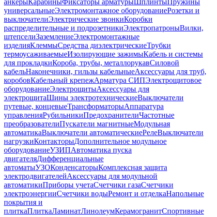
анкеры
Карабины
Фиксаторы арматуры
Шплинты
Пружины
универсальные
Электромонтажное оборудование
Розетки и
выключатели
Электрические звонки
Коробки
распределительные и подрозетники
Электропатроны
Вилки,
штепсели
Заземление
Электромонтажные
изделия
Клеммы
Средства диэлектрические
Трубки
термоусаживаемые
Изолирующие зажимы
Кабель и системы
для прокладки
Короба, трубы, металлорукав
Силовой
кабель
Наконечники, гильзы кабельные
Аксессуары для труб,
коробов
Кабельный крепеж
Арматура СИП
Электрощитовое
оборудование
Электрощиты
Аксессуары для
электрощита
Шины электротехнические
Выключатели
путевые, концевые
Трансформаторы
Аппаратура
управления
Рубильники
Предохранители
Частотные
преобразователи
Пускатели магнитные
Модульная
автоматика
Выключатели автоматические
Реле
Выключатели
нагрузки
Контакторы
Дополнительное модульное
оборудование
УЗИП
Автоматика пуска
двигателя
Дифференциальные
автоматы
УЗО
Конденсаторы
Комплексная защита
электродвигателей
Аксессуары для модульной
автоматики
Приборы учета
Счетчики газа
Счетчики
электроэнергии
Счетчики воды
Ремонт и отделка
Напольные
покрытия и
плитка
Плитка
Ламинат
Линолеум
Керамогранит
Спортивные