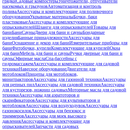
грядки
Садовые компостеры
Уничтожители, отпугиватели
насекомых и грызунов
Автоматизация и контроль
полива
Аксессуары и комплектующие для поливочного
оборудования
Укрывные материалы
Бочки, баки
пластиковые
Аксессуары и комплектующие для
опрыскивателей
Шланги для опрыскивателей
Товары для
бани
Бани
Сауны
Двери для бани и сауны
Бондарные
изделия
Банные принадлежности
Аксессуары для
бани
Оснащение и декор для бани
Измерительные приборы для
бани
Фитобочки, купели
Комплектующие для купелей
Окна
для бани
Мебель для бани и сауны
Ручки дверные для бани и
сауны
Эфирные масла
Спа-бассейны с
гидромассажем
Аксессуары и комплектующие для садовой
техники
Навесное оборудование
Двигатели для
мотоблоков
Прицепы для мотоблоков,
минитракторов
Аксессуары для газонной техники
Аксессуары
для цепных пил
Аксессуары для садовой техники
Аксессуары
для кусторезов, ножниц садовых
Моторные масла для садовой
техники
Аксессуары для аэратоторов и
скарификаторов
Аксессуары для культиваторов и
мотоблоков
Аксессуары для воздуходувок
Аксессуары для
газонокосилок
Аксессуары для бензокос и
триммеров
Аксессуары для моек высокого
давления
Аксессуары и комплектующие для
опрыскивателей
Запчасти для садовых