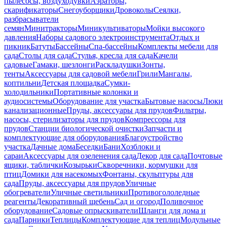
пылесосы, воздуходувки
Аэраторы,
скарификаторы
Снегоуборщики
Дровоколы
Сеялки,
разбрасыватели
семян
Минитракторы
Миникультиваторы
Мойки высокого
давления
Наборы садового электроинструмента
Отдых и
пикник
Батуты
Бассейны
Спа-бассейны
Комплекты мебели для
сада
Столы для сада
Стулья, кресла для сада
Качели
садовые
Гамаки, шезлонги
Раскладушки
Зонты,
тенты
Аксессуары для садовой мебели
Грили
Мангалы,
коптильни
Детская площадка
Сумки-
холодильники
Портативные колонки и
аудиосистемы
Оборудование для участка
Бытовые насосы
Люки
канализационные
Пруды, аксессуары для прудов
Фильтры,
насосы, стерилизаторы для прудов
Компрессоры для
прудов
Станции биологической очистки
Запчасти и
комплектующие для оборудования
Благоустройство
участка
Дачные дома
Беседки
Бани
Хозблоки и
сараи
Аксессуары для озеленения сада
Декор для сада
Почтовые
ящики, таблички
Козырьки
Скворечники, кормушки для
птиц
Домики для насекомых
Фонтаны, скульптуры для
сада
Пруды, аксессуары для прудов
Уличные
обогреватели
Уличные светильники
Противогололедные
реагенты
Декоративный щебень
Сад и огород
Поливочное
оборудование
Садовые опрыскиватели
Шланги для дома и
сада
Парники
Теплицы
Комплектующие для теплиц
Модульные