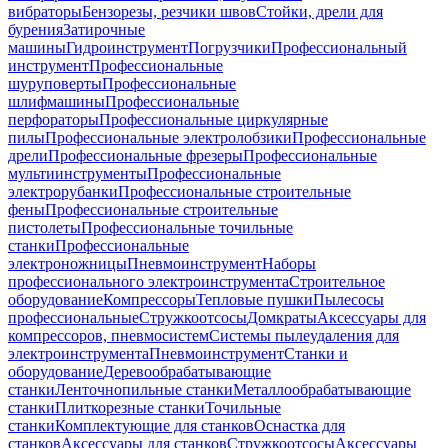
вибраторы
Бензорезы, резчики швов
Стойки, дрели для
бурения
Затирочные
машины
Гидроинструмент
Погрузчики
Профессиональный
инструмент
Профессиональные
шуруповерты
Профессиональные
шлифмашины
Профессиональные
перфораторы
Профессиональные циркулярные
пилы
Профессиональные электролобзики
Профессиональные
дрели
Профессиональные фрезеры
Профессиональные
мультиинструменты
Профессиональные
электрорубанки
Профессиональные строительные
фены
Профессиональные строительные
пистолеты
Профессиональные точильные
станки
Профессиональные
электроножницы
Пневмоинструмент
Наборы
профессионального электроинструмента
Строительное
оборудование
Компрессоры
Тепловые пушки
Пылесосы
профессиональные
Стружкоотсосы
Домкраты
Аксессуары для
компрессоров, пневмосистем
Системы пылеудаления для
электроинструмента
Пневмоинструмент
Станки и
оборудование
Деревообрабатывающие
станки
Ленточнопильные станки
Металлообрабатывающие
станки
Плиткорезные станки
Точильные
станки
Комплектующие для станков
Оснастка для
станков
Аксессуары для станков
Стружкоотсосы
Аксессуары