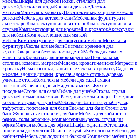
мебель
Шкафы для детской
Полки, стеллажи для
детской
Детские комоды
Кровати детские
Детские
матрасы
Матрасы в кроватку
Наматрасники, защитные чехлы
детские
Мебель для детского сада
Мебельная фурнитура и
аксессуары
Комплектующие для столов
Комплектующие для
стульев
Комплектующие для кроватей и кроваток
Аксессуары
для мебели
Комплектующие для мягкой
мебели
Комплектующие для корпусной мебели
Мебельная
фурнитура
Чехлы для мебели
Системы хранения для
кухни
Товары для безопасности детей
Мебель для самых
маленьких
Кроватки для новорожденных
Пеленальные
столики, комоды, матрасы
Манежи, кровати-манежи
Матрасы в
кроватку
Наматрасники, защитные чехлы в кроватку
Садовая
мебель
Садовые диваны, кресла
Садовые стулья
Садовые,
уличные столы
Комплекты мебели для сада
Гамаки,
шезлонги
Качели садовые
Надувная мебель
Кухни
походные
Столы для сада
Мебель для учебы
Столы, стулья
детские
Письменные столы
Растущие столы и парты
Растущие
кресла и стулья для учебы
Мебель для бани и сауны
Стулья,
табуретки, подставки для бани
Скамьи для бани
Столы для
бани
Журнальные столики для бани
Мебель для кабинета и
офиса
Столы офисные, компьютерные
Кресла, стулья для
офиса
Мягкая мебель для офиса
Шкафы офисные
Стеллажи,
полки для документов
Офисные тумбы
Комплекты мебели для
кабинета
Мебель для лоджии и балкона
Комплекты мебели для