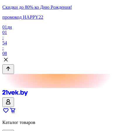
Скидки до 80% ко Дню Рождения!
промокод HAPPY22
01
дн
01
:
54
:
08
Каталог товаров