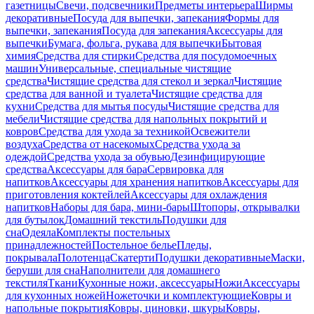
газетницы
Свечи, подсвечники
Предметы интерьера
Ширмы
декоративные
Посуда для выпечки, запекания
Формы для
выпечки, запекания
Посуда для запекания
Аксессуары для
выпечки
Бумага, фольга, рукава для выпечки
Бытовая
химия
Средства для стирки
Средства для посудомоечных
машин
Универсальные, специальные чистящие
средства
Чистящие средства для стекол и зеркал
Чистящие
средства для ванной и туалета
Чистящие средства для
кухни
Средства для мытья посуды
Чистящие средства для
мебели
Чистящие средства для напольных покрытий и
ковров
Средства для ухода за техникой
Освежители
воздуха
Средства от насекомых
Средства ухода за
одеждой
Средства ухода за обувью
Дезинфицирующие
средства
Аксессуары для бара
Сервировка для
напитков
Аксессуары для хранения напитков
Аксессуары для
приготовления коктейлей
Аксессуары для охлаждения
напитков
Наборы для бара, мини-бары
Штопоры, открывалки
для бутылок
Домашний текстиль
Подушки для
сна
Одеяла
Комплекты постельных
принадлежностей
Постельное белье
Пледы,
покрывала
Полотенца
Скатерти
Подушки декоративные
Маски,
беруши для сна
Наполнители для домашнего
текстиля
Ткани
Кухонные ножи, аксессуары
Ножи
Аксессуары
для кухонных ножей
Ножеточки и комплектующие
Ковры и
напольные покрытия
Ковры, циновки, шкуры
Ковры,