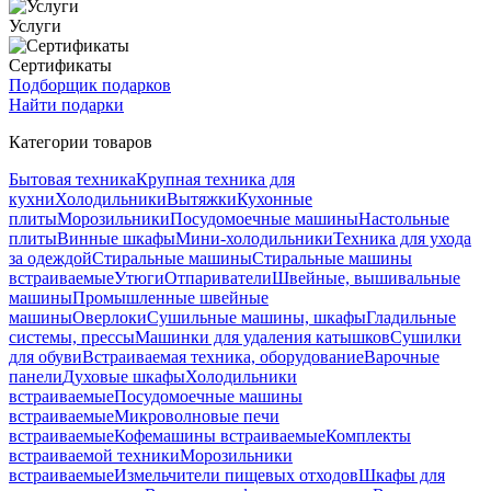
Услуги
Сертификаты
Подборщик подарков
Найти подарки
Категории товаров
Бытовая техника
Крупная техника для
кухни
Холодильники
Вытяжки
Кухонные
плиты
Морозильники
Посудомоечные машины
Настольные
плиты
Винные шкафы
Мини-холодильники
Техника для ухода
за одеждой
Стиральные машины
Стиральные машины
встраиваемые
Утюги
Отпариватели
Швейные, вышивальные
машины
Промышленные швейные
машины
Оверлоки
Сушильные машины, шкафы
Гладильные
системы, прессы
Машинки для удаления катышков
Сушилки
для обуви
Встраиваемая техника, оборудование
Варочные
панели
Духовые шкафы
Холодильники
встраиваемые
Посудомоечные машины
встраиваемые
Микроволновые печи
встраиваемые
Кофемашины встраиваемые
Комплекты
встраиваемой техники
Морозильники
встраиваемые
Измельчители пищевых отходов
Шкафы для