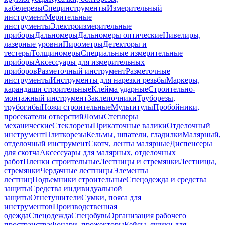
кабелерезы
Специнструменты
Измерительный
инструмент
Мерительные
инструменты
Электроизмерительные
приборы
Дальномеры
Дальномеры оптические
Нивелиры,
лазерные уровни
Пирометры
Детекторы и
тестеры
Толщиномеры
Специальные измерительные
приборы
Аксессуары для измерительных
приборов
Разметочный инструмент
Разметочные
инструменты
Инструменты для нарезки резьбы
Маркеры,
карандаши строительные
Клейма ударные
Строительно-
монтажный инструмент
Заклепочники
Труборезы,
трубогибы
Ножи строительные
Мультитулы
Пробойники,
просекатели отверстий
Ломы
Степлеры
механические
Стеклорезы
Прикаточные валики
Отделочный
инструмент
Плиткорезы
Кельмы, шпатели, гладилки
Малярный,
отделочный инструмент
Скотч, ленты малярные
Диспенсеры
для скотча
Аксессуары для малярных, отделочных
работ
Пленки строительные
Лестницы и стремянки
Лестницы,
стремянки
Чердачные лестницы
Элементы
лестниц
Подъемники строительные
Спецодежда и средства
защиты
Средства индивидуальной
защиты
Огнетушители
Сумки, пояса для
инструментов
Производственная
одежда
Спецодежда
Спецобувь
Организация рабочего
пространства
Фонари, прожекторы
Кейсы, ящики для