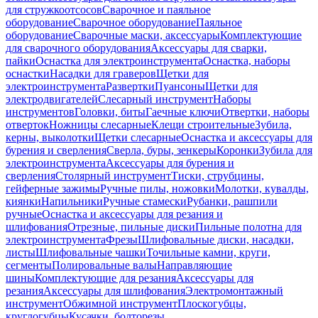
для стружкоотсосов
Сварочное и паяльное
оборудование
Сварочное оборудование
Паяльное
оборудование
Сварочные маски, аксессуары
Комплектующие
для сварочного оборудования
Аксессуары для сварки,
пайки
Оснастка для электроинструмента
Оснастка, наборы
оснастки
Насадки для граверов
Щетки для
электроинструмента
Развертки
Пуансоны
Щетки для
электродвигателей
Слесарный инструмент
Наборы
инструментов
Головки, биты
Гаечные ключи
Отвертки, наборы
отверток
Ножницы слесарные
Клещи строительные
Зубила,
керны, выколотки
Щетки слесарные
Оснастка и аксессуары для
бурения и сверления
Сверла, буры, зенкеры
Коронки
Зубила для
электроинструмента
Аксессуары для бурения и
сверления
Столярный инструмент
Тиски, струбцины,
гейферные зажимы
Ручные пилы, ножовки
Молотки, кувалды,
киянки
Напильники
Ручные стамески
Рубанки, рашпили
ручные
Оснастка и аксессуары для резания и
шлифования
Отрезные, пильные диски
Пильные полотна для
электроинструмента
Фрезы
Шлифовальные диски, насадки,
листы
Шлифовальные чашки
Точильные камни, круги,
сегменты
Полировальные валы
Направляющие
шины
Комплектующие для резания
Аксессуары для
резания
Аксессуары для шлифования
Электромонтажный
инструмент
Обжимной инструмент
Плоскогубцы,
круглогубцы
Кусачки, болторезы,