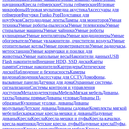
наушники
Кресла геймерские
Столы геймерские
Игровые
микрофоны
Игровая мультимедиа акустика
Аксессуары для
геймеров
Фигурки Funko Pop
Подставки для
ноутбуков
Светодиодные ленты
Лампы для мониторов
Умная
техника
Умные роботы-пылесосы
Умные телевизоры
Умные
стиральные машины
Умные чайники
Умные роботы
кулинарные
Умные вентиляторы
Умные кондиционеры
Умные
обогреватели
Умные увлажнители, очистители воздуха
Умные
отопительные котлы
Умные проветриватели
Умные радиочасы,
метеостанции
Умные кормушки и поилки для
животных
Умные напольные весы
Накопители данных
USB
Flash накопители
Внешние HDD, SSD диски
Карты
памяти
Сетевые накопители
Картридеры
Оптические
диски
Наблюдение и безопасность
Камеры
видеонаблюдения
Аксессуары для CCTV
Домофоны,
вызывные панели
Датчики для дома
Охранные системы,
сигнализации
Системы контроля и управления
доступом
Металлодетекторы
Мебель
Мягкая мебель
Диваны,
тахты
Диваны прямые
Диваны угловые
Диваны П-
образные
Кухонные уголки, диваны
Диваны
модульные
Детские диваны
Диваны садовые
Комплекты мягкой
мебели
Бескаркасные кресла-мешки и диваны
Надувные
диваны
Кресла
Кресла
Кресла-мешки и пуфы
Кресла-качалки,
кресла-маятники
Детские кресла, пуфы
Надувные кресла
Пуфы,
оттоманки
Кресла-кровати
Игровая мебель
Кресла