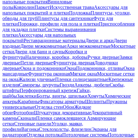
напольные покрытия
Виниловые
полы
Ковролин
Паркет
Искусственная трава
Аксессуары для
напольных покрытий и плитки
Подложка
Плинтусы, уголки,
обводы для труб
Плинтусы для сантехники
Фуги для
плитки
Порожки, профили для пола и плитки
Приспособления
для укладки плитки
Системы выравнивания
плитки
Аксессуары для напольных
покрытий
Реставрационные материалы
Двери и арки
Двери
входные
Двери межкомнатные
Арки межкомнатные
Москитные
сетки
Двери для бани и сауны
Коробки и
фурнитура
Наличники, коробки, доборы
Ручки дверные
Замки
дверные
Петли дверные
Фурнитура дверная
Доводчики
дверные
Окна и подоконники
Окна
Подоконники, отливы
Окна
мансардные
Фурнитура оконная
Мягкие окна
Москитные сетки
на окна
Жалюзи уличные
Пленки солнцезащитные
Крепежные
изделия
Саморезы, шурупы
Гвозди
Анкеры, дюбели
Скобы,
штифты
Перфорированный крепеж
Гайки,
шайбы
Заклепки
Болты, винты, шпильки
Хомуты
Химические
анкеры
Карабины
Фиксаторы арматуры
Шплинты
Пружины
универсальные
Отделка стен
Обои
Жидкие
обои
Фотообои
Штукатурки декоративные
Декоративный
камень
Скинали
Пленки самоклеящиеся
Армирующие
сетки
Стеновые панели
Уголки, маяки,
профили
Вагонка
Стеклохолсты, флизелин
Экраны для
радиаторов
Отделка потолка
Потолочные системы
Потолочные