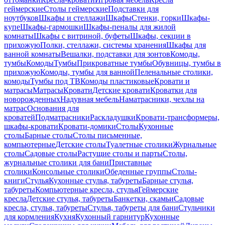
геймерские
Столы геймерские
Подставки для
ноутбуков
Шкафы и стеллажи
Шкафы
Стенки, горки
Шкафы-
купе
Шкафы-гармошки
Шкафы-пеналы для жилой
комнаты
Шкафы с витриной, буфеты
Шкафы, секции в
прихожую
Полки, стеллажи, системы хранения
Шкафы для
ванной комнаты
Вешалки, подставки для зонтов
Комоды,
тумбы
Комоды
Тумбы
Прикроватные тумбы
Обувницы, тумбы в
прихожую
Комоды, тумбы для ванной
Пеленальные столики,
комоды
Тумбы под ТВ
Комоды пластиковые
Кровати и
матрасы
Матрасы
Кровати
Детские кровати
Кроватки для
новорожденных
Надувная мебель
Наматрасники, чехлы на
матрас
Основания для
кроватей
Подматрасники
Раскладушки
Кровати-трансформеры,
шкафы-кровати
Кровати-домики
Столы
Кухонные
столы
Барные столы
Столы письменные,
компьютерные
Детские столы
Туалетные столики
Журнальные
столы
Садовые столы
Растущие столы и парты
Столы,
журнальные столики для бани
Приставные
столики
Консольные столики
Обеденные группы
Столы-
книги
Стулья
Кухонные стулья, табуреты
Барные стулья,
табуреты
Компьютерные кресла, стулья
Геймерские
кресла
Детские стулья, табуреты
Банкетки, скамьи
Садовые
кресла, стулья, табуреты
Стулья, табуреты для бани
Стульчики
для кормления
Кухня
Кухонный гарнитур
Кухонные