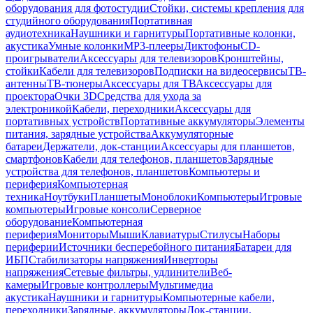
оборудования для фотостудии
Стойки, системы крепления для
студийного оборудования
Портативная
аудиотехника
Наушники и гарнитуры
Портативные колонки,
акустика
Умные колонки
MP3-плееры
Диктофоны
CD-
проигрыватели
Аксессуары для телевизоров
Кронштейны,
стойки
Кабели для телевизоров
Подписки на видеосервисы
ТВ-
антенны
ТВ-тюнеры
Аксессуары для ТВ
Аксессуары для
проектора
Очки 3D
Средства для ухода за
электроникой
Кабели, переходники
Аксессуары для
портативных устройств
Портативные аккумуляторы
Элементы
питания, зарядные устройства
Аккумуляторные
батареи
Держатели, док-станции
Аксессуары для планшетов,
смартфонов
Кабели для телефонов, планшетов
Зарядные
устройства для телефонов, планшетов
Компьютеры и
периферия
Компьютерная
техника
Ноутбуки
Планшеты
Моноблоки
Компьютеры
Игровые
компьютеры
Игровые консоли
Серверное
оборудование
Компьютерная
периферия
Мониторы
Мыши
Клавиатуры
Стилусы
Наборы
периферии
Источники бесперебойного питания
Батареи для
ИБП
Стабилизаторы напряжения
Инверторы
напряжения
Сетевые фильтры, удлинители
Веб-
камеры
Игровые контроллеры
Мультимедиа
акустика
Наушники и гарнитуры
Компьютерные кабели,
переходники
Зарядные, аккумуляторы
Док-станции,