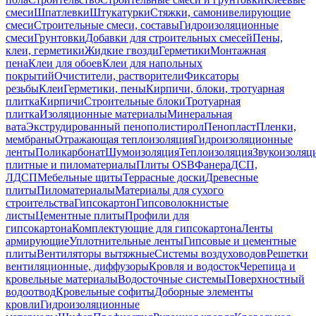
смеси
Шпатлевки
Штукатурки
Стяжки, самонивелирующие
смеси
Строительные смеси, составы
Гидроизоляционные
смеси
Грунтовки
Добавки для строительных смесей
Пены,
клеи, герметики
Жидкие гвозди
Герметики
Монтажная
пена
Клеи для обоев
Клеи для напольных
покрытий
Очистители, растворители
Фиксаторы
резьбы
Клеи
Герметики, пены
Кирпичи, блоки, тротуарная
плитка
Кирпичи
Строительные блоки
Тротуарная
плитка
Изоляционные материалы
Минеральная
вата
Экструдированный пенополистирол
Пенопласт
Пленки,
мембраны
Отражающая теплоизоляция
Гидроизоляционные
ленты
Поликарбонат
Шумоизоляция
Теплоизоляция
Звукоизоляц
плитные и пиломатериалы
Плиты OSB
Фанера
ДСП,
ЛДСП
Мебельные щиты
Террасные доски
Древесные
плиты
Пиломатериалы
Материалы для сухого
строительства
Гипсокартон
Гипсоволокнистые
листы
Цементные плиты
Профили для
гипсокартона
Комплектующие для гипсокартона
Ленты
армирующие
Уплотнительные ленты
Гипсовые и цементные
плиты
Вентиляторы вытяжные
Системы воздуховодов
Решетки
вентиляционные, диффузоры
Кровля и водосток
Черепица и
кровельные материалы
Водосточные системы
Поверхностный
водоотвод
Кровельные софиты
Доборные элементы
кровли
Гидроизоляционные