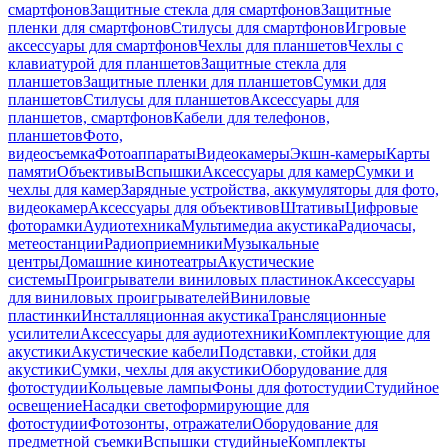
смартфонов
Защитные стекла для смартфонов
Защитные
пленки для смартфонов
Стилусы для смартфонов
Игровые
аксессуары для смартфонов
Чехлы для планшетов
Чехлы с
клавиатурой для планшетов
Защитные стекла для
планшетов
Защитные пленки для планшетов
Сумки для
планшетов
Стилусы для планшетов
Аксессуары для
планшетов, смартфонов
Кабели для телефонов,
планшетов
Фото,
видеосъемка
Фотоаппараты
Видеокамеры
Экшн-камеры
Карты
памяти
Объективы
Вспышки
Аксессуары для камер
Сумки и
чехлы для камер
Зарядные устройства, аккумуляторы для фото,
видеокамер
Аксессуары для объективов
Штативы
Цифровые
фоторамки
Аудиотехника
Мультимедиа акустика
Радиочасы,
метеостанции
Радиоприемники
Музыкальные
центры
Домашние кинотеатры
Акустические
системы
Проигрыватели виниловых пластинок
Аксессуары
для виниловых проигрывателей
Виниловые
пластинки
Инсталляционная акустика
Трансляционные
усилители
Аксессуары для аудиотехники
Комплектующие для
акустики
Акустические кабели
Подставки, стойки для
акустики
Сумки, чехлы для акустики
Оборудование для
фотостудии
Кольцевые лампы
Фоны для фотостудии
Студийное
освещение
Насадки светоформирующие для
фотостудии
Фотозонты, отражатели
Оборудование для
предметной съемки
Вспышки студийные
Комплекты