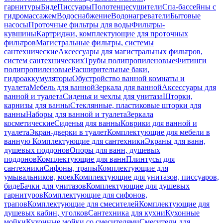
гарнитуры
Биде
Писсуары
Полотенцесушители
Спа-бассейны с
гидромассажем
Водоснабжение
Водонагреватели
Бытовые
насосы
Проточные фильтры для воды
Фильтры-
кувшины
Картриджи, комплектующие для проточных
фильтров
Магистральные фильтры, системы
сантехнические
Аксессуары для магистральных фильтров,
систем сантехнических
Трубы полипропиленовые
Фитинги
полипропиленовые
Расширительные баки,
гидроаккумуляторы
Обустройство ванной комнаты и
туалета
Мебель для ванной
Зеркала для ванной
Аксессуары для
ванной и туалета
Сиденья и чехлы для унитаза
Шторки,
карнизы для ванны
Стеклянные, пластиковые шторки для
ванны
Наборы для ванной и туалета
Зеркала
косметические
Сиденья для ванны
Коврики для ванной и
туалета
Экран-дверки в туалет
Комплектующие для мебели в
ванную
Комплектующие для сантехники
Экраны для ванн,
душевых поддонов
Опоры для ванн, душевых
поддонов
Комплектующие для ванн
Плинтусы для
сантехники
Сифоны, трапы
Комплектующие для
умывальников, моек
Комплектующие для унитазов, писсуаров,
биде
Бачки для унитазов
Комплектующие для душевых
гарнитуров
Комплектующие для сифонов,
трапов
Комплектующие для смесителей
Комплектующие для
душевых кабин, уголков
Сантехника для кухни
Кухонные
мойки
Кухонные мойки со смесителями
Смесители для