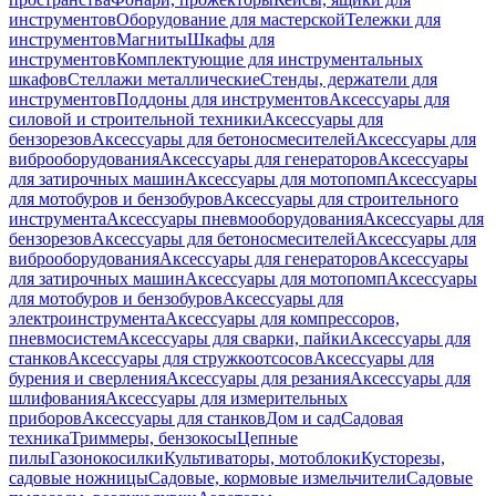
инструментов
Оборудование для мастерской
Тележки для
инструментов
Магниты
Шкафы для
инструментов
Комплектующие для инструментальных
шкафов
Стеллажи металлические
Стенды, держатели для
инструментов
Поддоны для инструментов
Аксессуары для
силовой и строительной техники
Аксессуары для
бензорезов
Аксессуары для бетоносмесителей
Аксессуары для
виброоборудования
Аксессуары для генераторов
Аксессуары
для затирочных машин
Аксессуары для мотопомп
Аксессуары
для мотобуров и бензобуров
Аксессуары для строительного
инструмента
Аксессуары пневмооборудования
Аксессуары для
бензорезов
Аксессуары для бетоносмесителей
Аксессуары для
виброоборудования
Аксессуары для генераторов
Аксессуары
для затирочных машин
Аксессуары для мотопомп
Аксессуары
для мотобуров и бензобуров
Аксессуары для
электроинструмента
Аксессуары для компрессоров,
пневмосистем
Аксессуары для сварки, пайки
Аксессуары для
станков
Аксессуары для стружкоотсосов
Аксессуары для
бурения и сверления
Аксессуары для резания
Аксессуары для
шлифования
Аксессуары для измерительных
приборов
Аксессуары для станков
Дом и сад
Садовая
техника
Триммеры, бензокосы
Цепные
пилы
Газонокосилки
Культиваторы, мотоблоки
Кусторезы,
садовые ножницы
Садовые, кормовые измельчители
Садовые