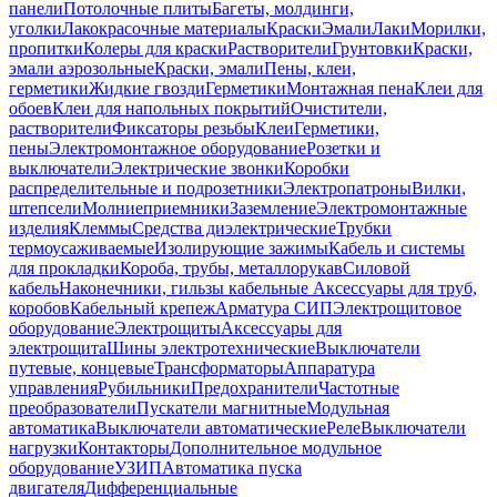
панели
Потолочные плиты
Багеты, молдинги,
уголки
Лакокрасочные материалы
Краски
Эмали
Лаки
Морилки,
пропитки
Колеры для краски
Растворители
Грунтовки
Краски,
эмали аэрозольные
Краски, эмали
Пены, клеи,
герметики
Жидкие гвозди
Герметики
Монтажная пена
Клеи для
обоев
Клеи для напольных покрытий
Очистители,
растворители
Фиксаторы резьбы
Клеи
Герметики,
пены
Электромонтажное оборудование
Розетки и
выключатели
Электрические звонки
Коробки
распределительные и подрозетники
Электропатроны
Вилки,
штепсели
Молниеприемники
Заземление
Электромонтажные
изделия
Клеммы
Средства диэлектрические
Трубки
термоусаживаемые
Изолирующие зажимы
Кабель и системы
для прокладки
Короба, трубы, металлорукав
Силовой
кабель
Наконечники, гильзы кабельные
Аксессуары для труб,
коробов
Кабельный крепеж
Арматура СИП
Электрощитовое
оборудование
Электрощиты
Аксессуары для
электрощита
Шины электротехнические
Выключатели
путевые, концевые
Трансформаторы
Аппаратура
управления
Рубильники
Предохранители
Частотные
преобразователи
Пускатели магнитные
Модульная
автоматика
Выключатели автоматические
Реле
Выключатели
нагрузки
Контакторы
Дополнительное модульное
оборудование
УЗИП
Автоматика пуска
двигателя
Дифференциальные