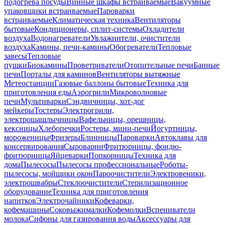
подогрева посуды
Винные шкафы встраиваемые
Вакуумные
упаковщики встраиваемые
Пароварки
встраиваемые
Климатическая техника
Вентиляторы
бытовые
Кондиционеры, сплит-системы
Охладители
воздуха
Водонагреватели
Увлажнители, очистители
воздуха
Камины, печи-камины
Обогреватели
Тепловые
завесы
Тепловые
пушки
Биокамины
Проветриватели
Отопительные печи
Банные
печи
Порталы для каминов
Вентиляторы вытяжные
Метеостанции
Газовые баллоны бытовые
Техника для
приготовления еды
Аэрогрили
Микроволновые
печи
Мультиварки
Сэндвичницы, хот-дог
мейкеры
Тостеры
Электрогрили,
электрошашлычницы
Вафельницы, орешницы,
кексницы
Хлебопечки
Ростеры, мини-печи
Йогуртницы,
мороженицы
Фризеры
Блинницы
Пароварки
Автоклавы для
консервирования
Сыроварни
Фритюрницы, фондю-
фритюрницы
Яйцеварки
Попкорницы
Техника для
дома
Пылесосы
Пылесосы профессиональные
Роботы-
пылесосы, мойщики окон
Пароочистители
Электровеники,
электрошвабры
Стеклоочистители
Стерилизационное
оборудование
Техника для приготовления
напитков
Электрочайники
Кофеварки,
кофемашины
Соковыжималки
Кофемолки
Вспениватели
молока
Сифоны для газирования воды
Аксессуары для