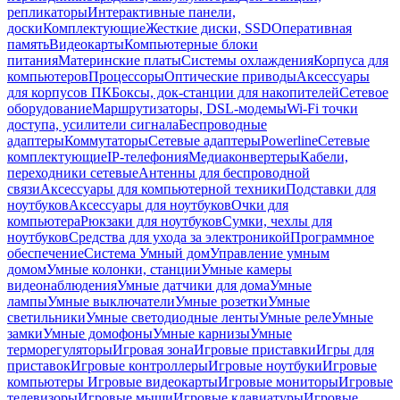
репликаторы
Интерактивные панели,
доски
Комплектующие
Жесткие диски, SSD
Оперативная
память
Видеокарты
Компьютерные блоки
питания
Материнские платы
Системы охлаждения
Корпуса для
компьютеров
Процессоры
Оптические приводы
Аксессуары
для корпусов ПК
Боксы, док-станции для накопителей
Сетевое
оборудование
Маршрутизаторы, DSL-модемы
Wi-Fi точки
доступа, усилители сигнала
Беспроводные
адаптеры
Коммутаторы
Сетевые адаптеры
Powerline
Сетевые
комплектующие
IP-телефония
Медиаконвертеры
Кабели,
переходники сетевые
Антенны для беспроводной
связи
Аксессуары для компьютерной техники
Подставки для
ноутбуков
Аксессуары для ноутбуков
Очки для
компьютера
Рюкзаки для ноутбуков
Сумки, чехлы для
ноутбуков
Средства для ухода за электроникой
Программное
обеспечение
Система Умный дом
Управление умным
домом
Умные колонки, станции
Умные камеры
видеонаблюдения
Умные датчики для дома
Умные
лампы
Умные выключатели
Умные розетки
Умные
светильники
Умные светодиодные ленты
Умные реле
Умные
замки
Умные домофоны
Умные карнизы
Умные
терморегуляторы
Игровая зона
Игровые приставки
Игры для
приставок
Игровые контроллеры
Игровые ноутбуки
Игровые
компьютеры
Игровые видеокарты
Игровые мониторы
Игровые
телевизоры
Игровые мыши
Игровые клавиатуры
Игровые