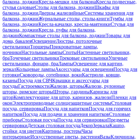
балкона, лоджии
Кресла-мешки для балкона
Кресла подвесные,
стулья садовые
Столы для балкона, лоджии
Шкафы для
балкона, лоджии
Дверцы жалюзийные
Системы хранения для
балкона, лоджии
Журнальные столы, столы-книги
Тумбы для
балкона, лоджии
Кресла-качалки, кресла-маятники
Стулья для
балкона, лоджии
Кресла, пуфы для балкона,
лоджии
Компактные столы для балкона, лоджии
Товары для
дома, бакалея
Освещение
Люстры, потолочные
светильники
Торшеры
Прикроватные лампы,
ночники
Настольные лампы
Споты
Настенные светильники,
бра
Точечные светильники
Трековые светильники
Уличные
светильники, фонари, бра
Лампы
Освещение для картин,
зеркал
Кольцевые лампы
Аксессуары для освещения
Посуда для
готовки
Сковороды, сотейники, воки
Кастрюли, ковши,
казаны
Посуда для СВЧ
Крышки и аксессуары для
посуды
Гастроемкости
Жалюзи, шторы
Жалюзи, рулонные
шторы, римские шторы
Шторы, гардины
Карнизы для
штор
Комплектующие для штор, карнизов, жалюзи
Пленки для
окон
Электроприводные солнцезащитные системы
Столовая
посуда, сервировка
Посуда для напитков
Посуда для горячих
напитков
Посуда для подачи и хранения напитков
Столовые
приборы
Столовая посуда
Посуда для сервировки
Предметы
сервировки
Детская столовая посуда
Декор
Зеркала
Кашпо,
стойки для цветов
Картины, постеры
Часы
интерьерные
Искусственные цветы, растения
Вазы
Ключницы,