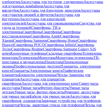
хлебопечек
Аксессуары для тостеров, сэндвичниц
Аксессуары
для кухонных комбайнов
Аксессуары для
мясорубок
Аксессуары для блендеров, миксеров
Аксессуары
для сушилок овощей и фруктов
Аксессуары для
йогуртниц
Аксессуары для аэрогрилей,
электрогрилей
Аксессуары для соковыжималок
Средства для
ухода за техникой
Смартфоны, ТВ и
электроника
Смартфоны
Смартфоны
Смартфоны
восстановленные
Смартфоны Apple
Смартфоны
Xiaomi
Смартфоны Samsung
Смартфоны Honor
Смартфоны
Huawei
Смартфоны POCO
Смартфоны Infinix
Смартфоны
Tecno
Смартфоны Realme
Смартфоны Samsung Galaxy S26
series
Кнопочные телефоны
Складные смартфоны
Телевизоры,
мониторы
Телевизоры
Мониторы
Мониторы-телевизоры
ТВ-
приставки и медиаплееры
Проекторы
Проекционные
экраны
Профессиональные дисплеи
Планшеты, электронные
книги
Планшеты
Электронные книги
Графические
планшеты
Блокноты электронные
Чехлы, бамперы для
планшетов
Аксессуары для планшетов,
смартфонов
Аксессуары для электронных книг
Смарт-часы,
аксессуары
Умные часы
Фитнес-браслеты
Умные часы
детские
Умные часы, фитнес-браслеты
Ремешки, аксессуары
для умных часов
Кабели для умных часов
Аксессуары для
смартфонов, планшетов
Зарядные устройства для телефонов,
планшетов
Чехлы, защитные стекла для телефонов
Чехлы для