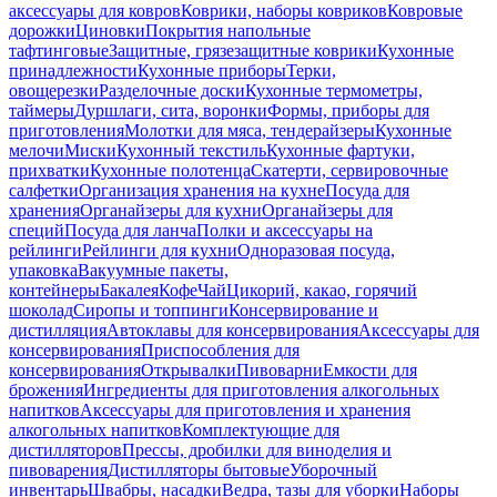
аксессуары для ковров
Коврики, наборы ковриков
Ковровые
дорожки
Циновки
Покрытия напольные
тафтинговые
Защитные, грязезащитные коврики
Кухонные
принадлежности
Кухонные приборы
Терки,
овощерезки
Разделочные доски
Кухонные термометры,
таймеры
Дуршлаги, сита, воронки
Формы, приборы для
приготовления
Молотки для мяса, тендерайзеры
Кухонные
мелочи
Миски
Кухонный текстиль
Кухонные фартуки,
прихватки
Кухонные полотенца
Скатерти, сервировочные
салфетки
Организация хранения на кухне
Посуда для
хранения
Органайзеры для кухни
Органайзеры для
специй
Посуда для ланча
Полки и аксессуары на
рейлинги
Рейлинги для кухни
Одноразовая посуда,
упаковка
Вакуумные пакеты,
контейнеры
Бакалея
Кофе
Чай
Цикорий, какао, горячий
шоколад
Сиропы и топпинги
Консервирование и
дистилляция
Автоклавы для консервирования
Аксессуары для
консервирования
Приспособления для
консервирования
Открывалки
Пивоварни
Емкости для
брожения
Ингредиенты для приготовления алкогольных
напитков
Аксессуары для приготовления и хранения
алкогольных напитков
Комплектующие для
дистилляторов
Прессы, дробилки для виноделия и
пивоварения
Дистилляторы бытовые
Уборочный
инвентарь
Швабры, насадки
Ведра, тазы для уборки
Наборы