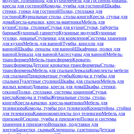
модули
Столешницы для кухни
Мебель для гостиной
Диваны,
кресла для гостиной
Комоды, тумбы для гостиной
Шкафы,
стенки, горки для гостиной
Полки, стеллажи для
гостиной
Журнальные столы, столы-книги
Кресла, стулья для
дома
Кресла-качалки, кресла-маятники
Мебель для
кухни
Столы, столики
Стулья для кухни
Стулья, табуреты
барные
Кухонный гарнитур
Кухонные модули
Кухонные
уголки, диваны
Стульчики для кормления
Системы хранения
для кухни
Мебель для ванной
Тумбы, консоли для
ванной
Шкафы, пеналы для ванной
Шкафчики, полки для
ванной
Зеркала для ванной
Аксессуары для ванной
Мебель-
трансформер
Мебель-трансформер
Кровати-
трансформеры
Детские кроватки-трансформеры
Столы-
трансформеры
Мебель для спальни
Зеркала
Комплекты мебели
для спальни
Прикроватные тумбы
Комоды и тумбы для
спальни
Туалетные столики
Шкафы для спальни
Мебель для
жилых комнат
Диваны, кресла для дома
Шкафы, стенки,
секции
Полки, стеллажи, системы хранения
Стулья,
кресла
Комоды и тумбы
Журнальные столы, столы-
книги
Кресла-качалки, кресла-маятники
Мебель для
телевизора
Комоды, тумбы под телевизор
Кронштейны, стойки
для телевизора
Каминокомплекты под телевизор
Мебель для
прихожей
Секции, тумбы в прихожую
Полки и системы
хранения в прихожую
Вешалки, подставки для
зонтов
Банкетки, скамьи
Ключницы, газетницы
Детская