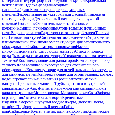
материалы
Шифер
Профнастил
Рулонная кровля
Кровельная
вентиляция
Отделка фасада
Фасадные
панели
Сайдинг
Комплектующие для фасадных
панелей
Декоративные штукатурки для фасада
Клинкерная
плитка для фасада
Декоративный камень для наружной
отделки
Отопление
Отопительные котлы
Газовые
колонки
Камины, печи-камины
Отопительные печи
Банные
печи
Водонагреватели
Радиаторы отопления, батареи
Теплый
пол
Теплые плинтусы
Системы антиобледенения
Управление
климатической техникой
Комплектующие для отопительного
оборудования
Стабилизаторы напряжения
Насосы
циркуляционные
Регулирующая арматура
Отвод и подвод
воды
Дымоходы и комплектующие
Управление климатической
техникой
Комплектующие для радиаторов
Комплектующие для
теплого пола
Топливо и аксессуары для отопительного
оборудования
Комплектующие для печей, каминов
Аксессуары
для каминов, печей
Комплектующие для отопительных котлов,
водонагревателей
Канализация
Тросы сантехнические,
вантузы
Прочистные машины
Трубы, фитинги внутренней
канализации
Трубы, фитинги наружной канализации
Люки
канализационные
Металлопрокат
Металлопрокат
Сваи
Заборы,
ограждения
Автоматика для ворот
Крепежные
изделия
Саморезы, шурупы
Гвозди
Анкеры, дюбели
Скобы,
штифты
Перфорированный крепеж
Гайки,
шайбы
Заклепки
Болты, винты, шпильки
Хомуты
Химические