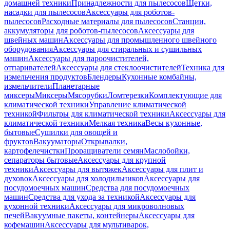
домашней техники
Принадлежности для пылесосов
Щетки,
насадки для пылесосов
Аксессуары для роботов-
пылесосов
Расходные материалы для пылесосов
Станции,
аккумуляторы для роботов-пылесосов
Аксессуары для
швейных машин
Аксессуары для промышленного швейного
оборудования
Аксессуары для стиральных и сушильных
машин
Аксессуары для пароочистителей,
отпаривателей
Аксессуары для стеклоочистителей
Техника для
измельчения продуктов
Блендеры
Кухонные комбайны,
измельчители
Планетарные
миксеры
Миксеры
Мясорубки
Ломтерезки
Комплектующие для
климатической техники
Управление климатической
техникой
Фильтры для климатической техники
Аксессуары для
климатической техники
Мелкая техника
Весы кухонные,
бытовые
Сушилки для овощей и
фруктов
Вакууматоры
Открывалки,
картофелечистки
Проращиватели семян
Маслобойки,
сепараторы бытовые
Аксессуары для крупной
техники
Аксессуары для вытяжек
Аксессуары для плит и
духовок
Аксессуары для холодильников
Аксессуары для
посудомоечных машин
Средства для посудомоечных
машин
Средства для ухода за техникой
Аксессуары для
кухонной техники
Аксессуары для микроволновых
печей
Вакуумные пакеты, контейнеры
Аксессуары для
кофемашин
Аксессуары для мультиварок,