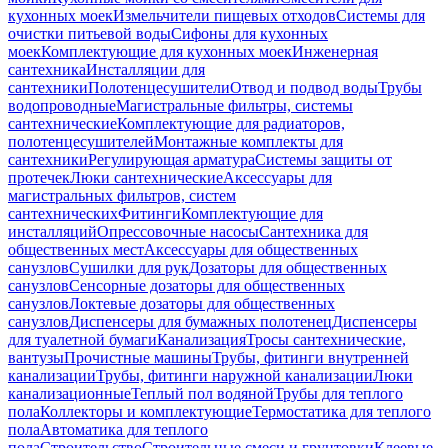
кухонных моек
Измельчители пищевых отходов
Системы для
очистки питьевой воды
Сифоны для кухонных
моек
Комплектующие для кухонных моек
Инженерная
сантехника
Инсталляции для
сантехники
Полотенцесушители
Отвод и подвод воды
Трубы
водопроводные
Магистральные фильтры, системы
сантехнические
Комплектующие для радиаторов,
полотенцесушителей
Монтажные комплекты для
сантехники
Регулирующая арматура
Системы защиты от
протечек
Люки сантехнические
Аксессуары для
магистральных фильтров, систем
сантехнических
Фитинги
Комплектующие для
инсталляций
Опрессовочные насосы
Сантехника для
общественных мест
Аксессуары для общественных
санузлов
Сушилки для рук
Дозаторы для общественных
санузлов
Сенсорные дозаторы для общественных
санузлов
Локтевые дозаторы для общественных
санузлов
Диспенсеры для бумажных полотенец
Диспенсеры
для туалетной бумаги
Канализация
Тросы сантехнические,
вантузы
Прочистные машины
Трубы, фитинги внутренней
канализации
Трубы, фитинги наружной канализации
Люки
канализационные
Теплый пол водяной
Трубы для теплого
пола
Коллекторы и комплектующие
Термостатика для теплого
пола
Автоматика для теплого
пола
Строительство
Строительные смеси и грунтовки
Клеевые