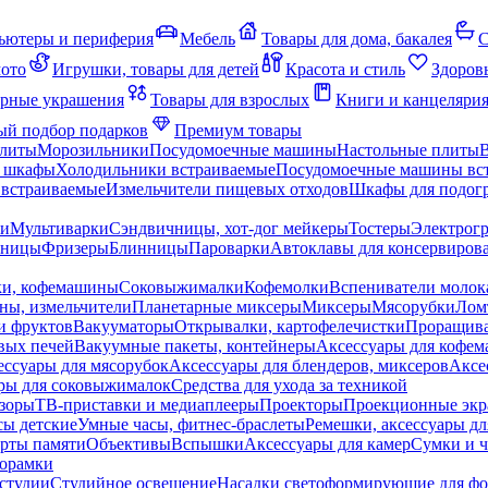
ьютеры и периферия
Мебель
Товары для дома, бакалея
С
мото
Игрушки, товары для детей
Красота и стиль
Здоров
рные украшения
Товары для взрослых
Книги и канцеляри
й подбор подарков
Премиум товары
плиты
Морозильники
Посудомоечные машины
Настольные плиты
 шкафы
Холодильники встраиваемые
Посудомоечные машины вс
встраиваемые
Измельчители пищевых отходов
Шкафы для подогр
чи
Мультиварки
Сэндвичницы, хот-дог мейкеры
Тостеры
Электрог
еницы
Фризеры
Блинницы
Пароварки
Автоклавы для консервиров
ки, кофемашины
Соковыжималки
Кофемолки
Вспениватели молок
ны, измельчители
Планетарные миксеры
Миксеры
Мясорубки
Лом
и фруктов
Вакууматоры
Открывалки, картофелечистки
Проращива
вых печей
Вакуумные пакеты, контейнеры
Аксессуары для кофе
ессуары для мясорубок
Аксессуары для блендеров, миксеров
Аксе
ры для соковыжималок
Средства для ухода за техникой
зоры
ТВ-приставки и медиаплееры
Проекторы
Проекционные эк
сы детские
Умные часы, фитнес-браслеты
Ремешки, аксессуары дл
рты памяти
Объективы
Вспышки
Аксессуары для камер
Сумки и ч
орамки
студии
Студийное освещение
Насадки светоформирующие для фо