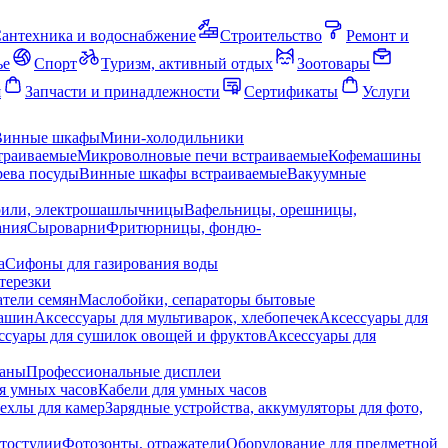
антехника и водоснабжение
Строительство
Ремонт и
ье
Спорт
Туризм, активный отдых
Зоотовары
я
Запчасти и принадлежности
Сертификаты
Услуги
Винные шкафы
Мини-холодильники
траиваемые
Микроволновые печи встраиваемые
Кофемашины
ева посуды
Винные шкафы встраиваемые
Вакуумные
рили, электрошашлычницы
Вафельницы, орешницы,
ания
Сыроварни
Фритюрницы, фондю-
а
Сифоны для газирования воды
терезки
тели семян
Маслобойки, сепараторы бытовые
машин
Аксессуары для мультиварок, хлебопечек
Аксессуары для
ссуары для сушилок овощей и фруктов
Аксессуары для
раны
Профессиональные дисплеи
я умных часов
Кабели для умных часов
ехлы для камер
Зарядные устройства, аккумуляторы для фото,
тостудии
Фотозонты, отражатели
Оборудование для предметной