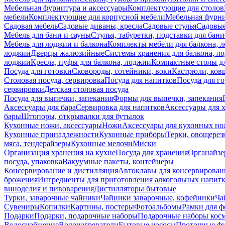
Мебельная фурнитура и аксессуары
Комплектующие для столов
мебели
Комплектующие для корпусной мебели
Мебельная фурн
Садовая мебель
Садовые диваны, кресла
Садовые стулья
Садовые
Мебель для бани и сауны
Стулья, табуретки, подставки для бани
Мебель для лоджии и балкона
Комплекты мебели для балкона, 
лоджии
Дверцы жалюзийные
Системы хранения для балкона, л
лоджии
Кресла, пуфы для балкона, лоджии
Компактные столы дл
Посуда для готовки
Сковороды, сотейники, воки
Кастрюли, ков
Столовая посуда, сервировка
Посуда для напитков
Посуда для г
сервировки
Детская столовая посуда
Посуда для выпечки, запекания
Формы для выпечки, запекания
Аксессуары для бара
Сервировка для напитков
Аксессуары для 
бары
Штопоры, открывалки для бутылок
Кухонные ножи, аксессуары
Ножи
Аксессуары для кухонных н
Кухонные принадлежности
Кухонные приборы
Терки, овощерез
мяса, тендерайзеры
Кухонные мелочи
Миски
Организация хранения на кухне
Посуда для хранения
Органайзе
посуда, упаковка
Вакуумные пакеты, контейнеры
Консервирование и дистилляция
Автоклавы для консервирован
брожения
Ингредиенты для приготовления алкогольных напит
виноделия и пивоварения
Дистилляторы бытовые
Турки, заварочные чайники
Чайники заварочные, кофейники
Ча
Сувениры
Копилки
Картины, постеры
Фотоальбомы
Рамки для ф
Подарки
Подарки, подарочные наборы
Подарочные наборы косм
Водоснабжение
Водонагреватели
Бытовые насосы
Проточные фи