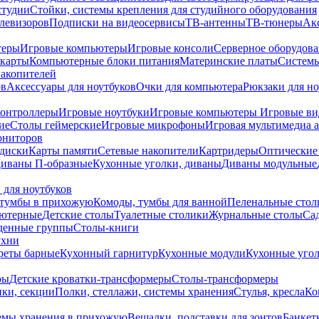
студии
Стойки, системы крепления для студийного оборудования
елевизоров
Подписки на видеосервисы
ТВ-антенны
ТВ-тюнеры
Ак
теры
Игровые компьютеры
Игровые консоли
Серверное оборудов
карты
Компьютерные блоки питания
Материнские платы
Системы
накопителей
ов
Аксессуары для ноутбуков
Очки для компьютера
Рюкзаки для но
контроллеры
Игровые ноутбуки
Игровые компьютеры
Игровые ви
ие
Столы геймерские
Игровые микрофоны
Игровая мультимедиа 
ониторов
диски
Карты памяти
Сетевые накопители
Картридеры
Оптические
иваны П-образные
Кухонные уголки, диваны
Диваны модульные
 для ноутбуков
тумбы в прихожую
Комоды, тумбы для ванной
Пеленальные стол
ьютерные
Детские столы
Туалетные столики
Журнальные столы
Са
денные группы
Столы-книги
ухни
уреты барные
Кухонный гарнитур
Кухонные модули
Кухонные угол
ры
Детские кроватки-трансформеры
Столы-трансформеры
ки, секции
Полки, стеллажи, системы хранения
Стулья, кресла
Ко
емы хранения в прихожую
Вешалки, подставки для зонтов
Банкет