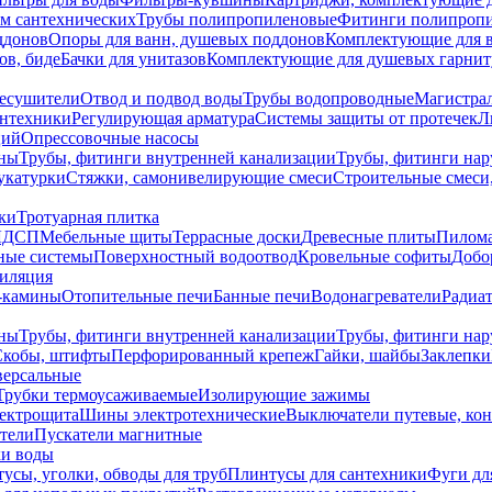
ем сантехнических
Трубы полипропиленовые
Фитинги полипроп
ддонов
Опоры для ванн, душевых поддонов
Комплектующие для 
ов, биде
Бачки для унитазов
Комплектующие для душевых гарнит
есушители
Отвод и подвод воды
Трубы водопроводные
Магистрал
антехники
Регулирующая арматура
Системы защиты от протечек
Л
ций
Опрессовочные насосы
ны
Трубы, фитинги внутренней канализации
Трубы, фитинги на
катурки
Стяжки, самонивелирующие смеси
Строительные смеси,
ки
Тротуарная плитка
ЛДСП
Мебельные щиты
Террасные доски
Древесные плиты
Пилом
ные системы
Поверхностный водоотвод
Кровельные софиты
Добо
тиляция
-камины
Отопительные печи
Банные печи
Водонагреватели
Радиат
ны
Трубы, фитинги внутренней канализации
Трубы, фитинги на
Скобы, штифты
Перфорированный крепеж
Гайки, шайбы
Заклепки
ерсальные
Трубки термоусаживаемые
Изолирующие зажимы
лектрощита
Шины электротехнические
Выключатели путевые, ко
атели
Пускатели магнитные
ки воды
усы, уголки, обводы для труб
Плинтусы для сантехники
Фуги дл