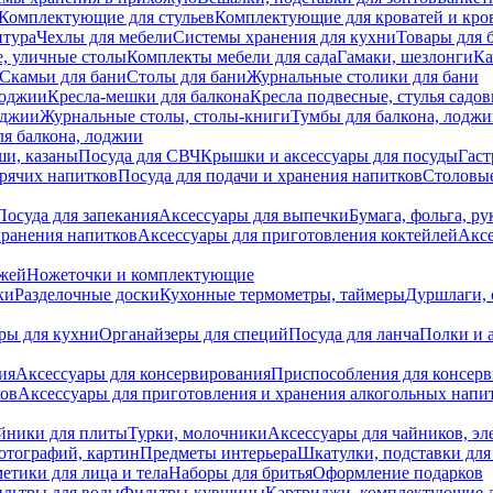
Комплектующие для стульев
Комплектующие для кроватей и кро
итура
Чехлы для мебели
Системы хранения для кухни
Товары для 
, уличные столы
Комплекты мебели для сада
Гамаки, шезлонги
Ка
Скамьи для бани
Столы для бани
Журнальные столики для бани
лоджии
Кресла-мешки для балкона
Кресла подвесные, стулья садо
оджии
Журнальные столы, столы-книги
Тумбы для балкона, лодж
я балкона, лоджии
ши, казаны
Посуда для СВЧ
Крышки и аксессуары для посуды
Гаст
орячих напитков
Посуда для подачи и хранения напитков
Столовы
Посуда для запекания
Аксессуары для выпечки
Бумага, фольга, р
хранения напитков
Аксессуары для приготовления коктейлей
Аксе
ожей
Ножеточки и комплектующие
ки
Разделочные доски
Кухонные термометры, таймеры
Дуршлаги, 
ры для кухни
Органайзеры для специй
Посуда для ланча
Полки и 
ия
Аксессуары для консервирования
Приспособления для консер
ков
Аксессуары для приготовления и хранения алкогольных напи
йники для плиты
Турки, молочники
Аксессуары для чайников, э
отографий, картин
Предметы интерьера
Шкатулки, подставки дл
етики для лица и тела
Наборы для бритья
Оформление подарков
льтры для воды
Фильтры-кувшины
Картриджи, комплектующие д