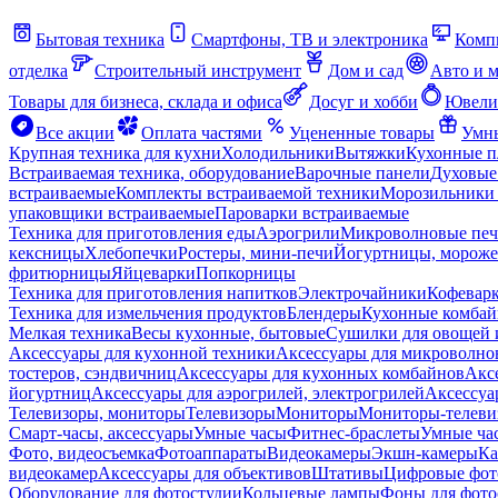
Бытовая техника
Смартфоны, ТВ и электроника
Комп
отделка
Строительный инструмент
Дом и сад
Авто и 
Товары для бизнеса, склада и офиса
Досуг и хобби
Ювели
Все акции
Оплата частями
Уцененные товары
Умны
Крупная техника для кухни
Холодильники
Вытяжки
Кухонные 
Встраиваемая техника, оборудование
Варочные панели
Духовые
встраиваемые
Комплекты встраиваемой техники
Морозильники 
упаковщики встраиваемые
Пароварки встраиваемые
Техника для приготовления еды
Аэрогрили
Микроволновые пе
кексницы
Хлебопечки
Ростеры, мини-печи
Йогуртницы, морож
фритюрницы
Яйцеварки
Попкорницы
Техника для приготовления напитков
Электрочайники
Кофевар
Техника для измельчения продуктов
Блендеры
Кухонные комбай
Мелкая техника
Весы кухонные, бытовые
Сушилки для овощей 
Аксессуары для кухонной техники
Аксессуары для микроволно
тостеров, сэндвичниц
Аксессуары для кухонных комбайнов
Акс
йогуртниц
Аксессуары для аэрогрилей, электрогрилей
Аксессуа
Телевизоры, мониторы
Телевизоры
Мониторы
Мониторы-телеви
Смарт-часы, аксессуары
Умные часы
Фитнес-браслеты
Умные ча
Фото, видеосъемка
Фотоаппараты
Видеокамеры
Экшн-камеры
Ка
видеокамер
Аксессуары для объективов
Штативы
Цифровые фот
Оборудование для фотостудии
Кольцевые лампы
Фоны для фото