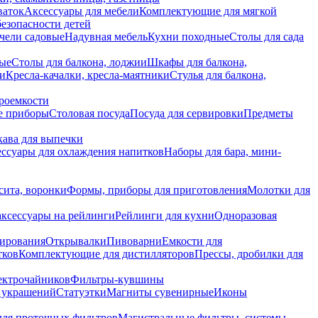
ваток
Аксессуары для мебели
Комплектующие для мягкой
безопасности детей
чели садовые
Надувная мебель
Кухни походные
Столы для сада
вые
Столы для балкона, лоджии
Шкафы для балкона,
ии
Кресла-качалки, кресла-маятники
Стулья для балкона,
роемкости
е приборы
Столовая посуда
Посуда для сервировки
Предметы
укава для выпечки
ссуары для охлаждения напитков
Наборы для бара, мини-
сита, воронки
Формы, приборы для приготовления
Молотки для
аксессуары на рейлинги
Рейлинги для кухни
Одноразовая
вирования
Открывалки
Пивоварни
Емкости для
тков
Комплектующие для дистилляторов
Прессы, дробилки для
лектрочайников
Фильтры-кувшины
я украшений
Статуэтки
Магниты сувенирные
Иконы
ля проточных фильтров
Магистральные фильтры, системы