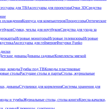
сессуары для ТВ
Аксессуары для проектора
Очки 3D
Средства
ание
 охлаждения
Корпуса для компьютеров
Процессоры
Оптические
утбуков
Сумки, чехлы для ноутбуков
Средства для ухода за
деокарты
Игровые мониторы
Игровые телевизоры
Игровые
акустика
Аксессуары для геймеров
Фигурки Funko
 диски
Детские диваны
Диваны садовые
Комплекты мягкой
ики, комоды
Тумбы под ТВ
Комоды пластиковые
довые столы
Растущие столы и парты
Столы, журнальные
ки, диваны
Стульчики для кормления
Системы хранения для
моды и тумбы
Журнальные столы, столы-книги
Кресла-качалки,
ки, скамьи
Ключницы, газетницы