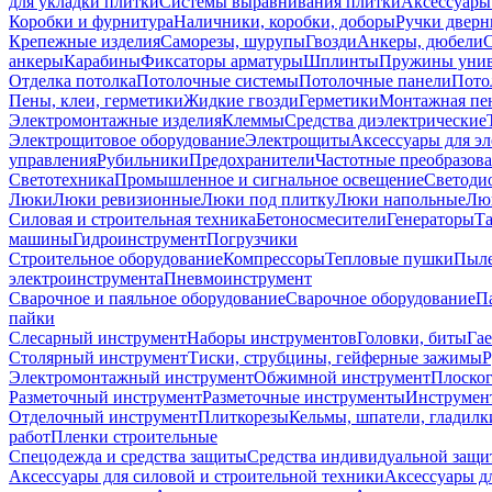
для укладки плитки
Системы выравнивания плитки
Аксессуары
Коробки и фурнитура
Наличники, коробки, доборы
Ручки дверн
Крепежные изделия
Саморезы, шурупы
Гвозди
Анкеры, дюбели
анкеры
Карабины
Фиксаторы арматуры
Шплинты
Пружины унив
Отделка потолка
Потолочные системы
Потолочные панели
Пото
Пены, клеи, герметики
Жидкие гвозди
Герметики
Монтажная пе
Электромонтажные изделия
Клеммы
Средства диэлектрические
Электрощитовое оборудование
Электрощиты
Аксессуары для э
управления
Рубильники
Предохранители
Частотные преобразов
Светотехника
Промышленное и сигнальное освещение
Светоди
Люки
Люки ревизионные
Люки под плитку
Люки напольные
Люк
Силовая и строительная техника
Бетоносмесители
Генераторы
Та
машины
Гидроинструмент
Погрузчики
Строительное оборудование
Компрессоры
Тепловые пушки
Пыле
электроинструмента
Пневмоинструмент
Сварочное и паяльное оборудование
Сварочное оборудование
П
пайки
Слесарный инструмент
Наборы инструментов
Головки, биты
Га
Столярный инструмент
Тиски, струбцины, гейферные зажимы
Р
Электромонтажный инструмент
Обжимной инструмент
Плоског
Разметочный инструмент
Разметочные инструменты
Инструмент
Отделочный инструмент
Плиткорезы
Кельмы, шпатели, гладилк
работ
Пленки строительные
Спецодежда и средства защиты
Средства индивидуальной защ
Аксессуары для силовой и строительной техники
Аксессуары дл