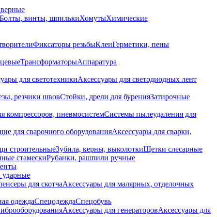
дверные
Болты, винты, шпильки
Хомуты
Химические
творители
Фиксаторы резьбы
Клеи
Герметики, пены
нцевые
Трансформаторы
Аппаратура
уары для светотехники
Аксессуары для светодиодных лент
езы, резчики швов
Стойки, дрели для бурения
Затирочные
ля компрессоров, пневмосистем
Системы пылеудаления для
ие для сварочного оборудования
Аксессуары для сварки,
щи строительные
Зубила, керны, выколотки
Щетки слесарные
чные стамески
Рубанки, рашпили ручные
енты
 ударные
енсеры для скотча
Аксессуары для малярных, отделочных
ная одежда
Спецодежда
Спецобувь
виброоборудования
Аксессуары для генераторов
Аксессуары для