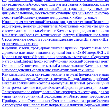
сантехнические
Аксессуары для магистральных фильтров, сист
Комплектующие для сантехники
Экраны для ванн, душевых по
для умывальников, моек
Комплектующие для унитазов, писсуар
смесителей
Комплектующие для душевых кабин, уголков
Инженерная сантехника
Инсталляции для сантехники
Полотенц
радиаторов, полотенцесушителей
Монтажные комплекты для с
систем сантехнических
Фитинги
Комплектующие для инсталля
Канализация
Тросы сантехнические, вантузы
Прочистные маши
Строительные смеси и грунтовки
Клеевые смеси
Шпатлевки
Шту
строительных смесей
Кирпичи, блоки, тротуарная плитка
Кирпичи
Строительные бло
Древесно-плитные и пиломатериалы
Плиты OSB
Фанера
ДСП, 
Кровля и водосток
Черепица и кровельные материалы
Водосточ
материалы
Шифер
Профнастил
Рулонная кровля
Кровельная вен
Отопление
Отопительные котлы
Газовые колонки
Камины, печи
антиобледенения
Управление климатической техникой
Канализация
Тросы сантехнические, вантузы
Прочистные маши
Крепежные изделия
Саморезы, шурупы
Гвозди
Анкеры, дюбели
анкеры
Карабины
Фиксаторы арматуры
Шплинты
Пружины унив
Электромонтажные изделия
Клеммы
Средства диэлектрические
Электрощитовое оборудование
Электрощиты
Аксессуары для э
управления
Рубильники
Предохранители
Частотные преобразов
Приборы учета
Счетчики газа
Счетчики электроэнергии
Счетчи
Аксессуары для напольных покрытий и плитки
Подложка
Плинт