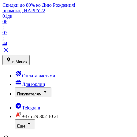
Скидки до 80% ко Дню Рождения!
промокод HAPPY22
01
дн
06
:
07
:
44
г. Минск
Оплата частями
Для юрлиц
Покупателям
Telegram
+375 29
302 10 21
Еще