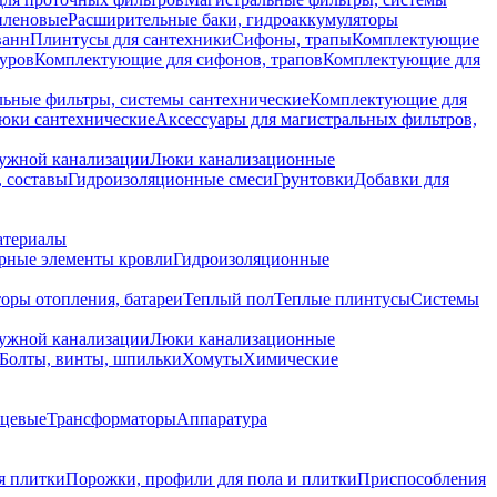
иленовые
Расширительные баки, гидроаккумуляторы
ванн
Плинтусы для сантехники
Сифоны, трапы
Комплектующие
уров
Комплектующие для сифонов, трапов
Комплектующие для
ьные фильтры, системы сантехнические
Комплектующие для
юки сантехнические
Аксессуары для магистральных фильтров,
ружной канализации
Люки канализационные
 составы
Гидроизоляционные смеси
Грунтовки
Добавки для
атериалы
рные элементы кровли
Гидроизоляционные
оры отопления, батареи
Теплый пол
Теплые плинтусы
Системы
ружной канализации
Люки канализационные
Болты, винты, шпильки
Хомуты
Химические
нцевые
Трансформаторы
Аппаратура
я плитки
Порожки, профили для пола и плитки
Приспособления