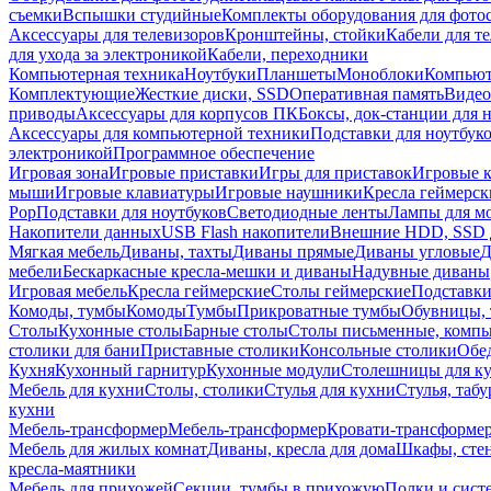
съемки
Вспышки студийные
Комплекты оборудования для фото
Аксессуары для телевизоров
Кронштейны, стойки
Кабели для т
для ухода за электроникой
Кабели, переходники
Компьютерная техника
Ноутбуки
Планшеты
Моноблоки
Компью
Комплектующие
Жесткие диски, SSD
Оперативная память
Видео
приводы
Аксессуары для корпусов ПК
Боксы, док-станции для 
Аксессуары для компьютерной техники
Подставки для ноутбук
электроникой
Программное обеспечение
Игровая зона
Игровые приставки
Игры для приставок
Игровые 
мыши
Игровые клавиатуры
Игровые наушники
Кресла геймерск
Pop
Подставки для ноутбуков
Светодиодные ленты
Лампы для м
Накопители данных
USB Flash накопители
Внешние HDD, SSD 
Мягкая мебель
Диваны, тахты
Диваны прямые
Диваны угловые
Д
мебели
Бескаркасные кресла-мешки и диваны
Надувные диваны
Игровая мебель
Кресла геймерские
Столы геймерские
Подставки
Комоды, тумбы
Комоды
Тумбы
Прикроватные тумбы
Обувницы, 
Столы
Кухонные столы
Барные столы
Столы письменные, комп
столики для бани
Приставные столики
Консольные столики
Обе
Кухня
Кухонный гарнитур
Кухонные модули
Столешницы для к
Мебель для кухни
Столы, столики
Стулья для кухни
Стулья, таб
кухни
Мебель-трансформер
Мебель-трансформер
Кровати-трансформе
Мебель для жилых комнат
Диваны, кресла для дома
Шкафы, стен
кресла-маятники
Мебель для прихожей
Секции, тумбы в прихожую
Полки и сист