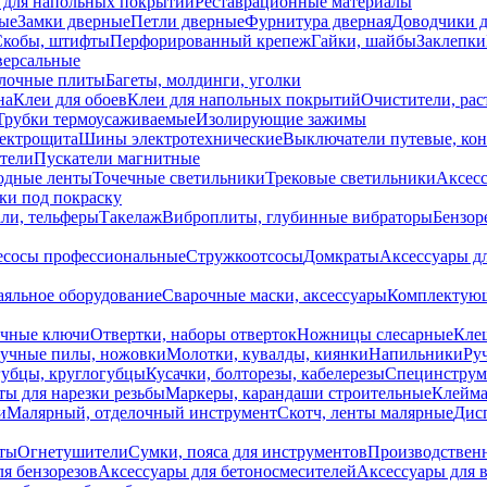
 для напольных покрытий
Реставрационные материалы
ые
Замки дверные
Петли дверные
Фурнитура дверная
Доводчики 
Скобы, штифты
Перфорированный крепеж
Гайки, шайбы
Заклепки
ерсальные
лочные плиты
Багеты, молдинги, уголки
на
Клеи для обоев
Клеи для напольных покрытий
Очистители, рас
Трубки термоусаживаемые
Изолирующие зажимы
лектрощита
Шины электротехнические
Выключатели путевые, ко
атели
Пускатели магнитные
одные ленты
Точечные светильники
Трековые светильники
Аксесс
и под покраску
ли, тельферы
Такелаж
Виброплиты, глубинные вибраторы
Бензор
сосы профессиональные
Стружкоотсосы
Домкраты
Аксессуары д
аяльное оборудование
Сварочные маски, аксессуары
Комплектующ
ечные ключи
Отвертки, наборы отверток
Ножницы слесарные
Кле
учные пилы, ножовки
Молотки, кувалды, киянки
Напильники
Ру
убцы, круглогубцы
Кусачки, болторезы, кабелерезы
Специнструм
ы для нарезки резьбы
Маркеры, карандаши строительные
Клейма
и
Малярный, отделочный инструмент
Скотч, ленты малярные
Дисп
иты
Огнетушители
Сумки, пояса для инструментов
Производствен
я бензорезов
Аксессуары для бетоносмесителей
Аксессуары для 