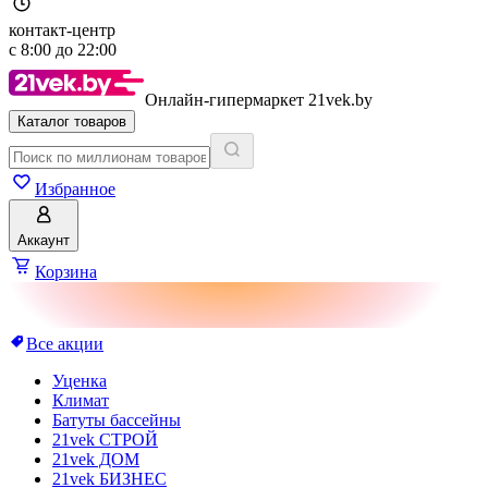
контакт-центр
с
8:00
до
22:00
Онлайн-гипермаркет 21vek.by
Каталог товаров
Избранное
Аккаунт
Корзина
Все акции
Уценка
Климат
Батуты бассейны
21vek СТРОЙ
21vek ДОМ
21vek БИЗНЕС