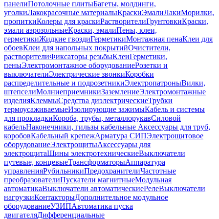
панели
Потолочные плиты
Багеты, молдинги,
уголки
Лакокрасочные материалы
Краски
Эмали
Лаки
Морилки,
пропитки
Колеры для краски
Растворители
Грунтовки
Краски,
эмали аэрозольные
Краски, эмали
Пены, клеи,
герметики
Жидкие гвозди
Герметики
Монтажная пена
Клеи для
обоев
Клеи для напольных покрытий
Очистители,
растворители
Фиксаторы резьбы
Клеи
Герметики,
пены
Электромонтажное оборудование
Розетки и
выключатели
Электрические звонки
Коробки
распределительные и подрозетники
Электропатроны
Вилки,
штепсели
Молниеприемники
Заземление
Электромонтажные
изделия
Клеммы
Средства диэлектрические
Трубки
термоусаживаемые
Изолирующие зажимы
Кабель и системы
для прокладки
Короба, трубы, металлорукав
Силовой
кабель
Наконечники, гильзы кабельные
Аксессуары для труб,
коробов
Кабельный крепеж
Арматура СИП
Электрощитовое
оборудование
Электрощиты
Аксессуары для
электрощита
Шины электротехнические
Выключатели
путевые, концевые
Трансформаторы
Аппаратура
управления
Рубильники
Предохранители
Частотные
преобразователи
Пускатели магнитные
Модульная
автоматика
Выключатели автоматические
Реле
Выключатели
нагрузки
Контакторы
Дополнительное модульное
оборудование
УЗИП
Автоматика пуска
двигателя
Дифференциальные