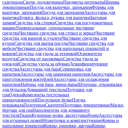
газетницы
Свечи, подсвечники
Предметы интерьера
Ширмы
декоративные
Посуда для выпечки, запекания
Формы для
выпечки, запекания
Посуда для запекания
Аксессуары для
выпечки
Бумага, фольга, рукава для выпечки
Бытовая
химия
Средства для стирки
Средства для посудомоечных
машин
Универсальные, специальные чистящие
средства
Чистящие средства для стекол и зеркал
Чистящие
средства для ванной и туалета
Чистящие средства для
кухни
Средства для мытья посуды
Чистящие средства для
мебели
Чистящие средства для напольных покрытий и
ковров
Средства для ухода за техникой
Освежители
воздуха
Средства от насекомых
Средства ухода за
одеждой
Средства ухода за обувью
Дезинфицирующие
средства
Аксессуары для бара
Сервировка для
напитков
Аксессуары для хранения напитков
Аксессуары для
приготовления коктейлей
Аксессуары для охлаждения
напитков
Наборы для бара, мини-бары
Штопоры, открывалки
для бутылок
Домашний текстиль
Подушки для
сна
Одеяла
Комплекты постельных
принадлежностей
Постельное белье
Пледы,
покрывала
Полотенца
Скатерти
Подушки декоративные
Маски,
беруши для сна
Наполнители для домашнего
текстиля
Ткани
Кухонные ножи, аксессуары
Ножи
Аксессуары
для кухонных ножей
Ножеточки и комплектующие
Ковры и
напольные покрытия
Ковры, циновки, шкуры
Ковры,