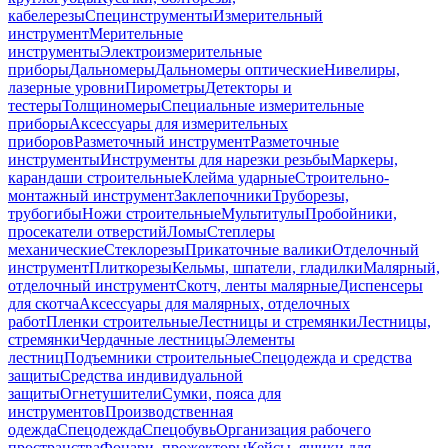
кабелерезы
Специнструменты
Измерительный
инструмент
Мерительные
инструменты
Электроизмерительные
приборы
Дальномеры
Дальномеры оптические
Нивелиры,
лазерные уровни
Пирометры
Детекторы и
тестеры
Толщиномеры
Специальные измерительные
приборы
Аксессуары для измерительных
приборов
Разметочный инструмент
Разметочные
инструменты
Инструменты для нарезки резьбы
Маркеры,
карандаши строительные
Клейма ударные
Строительно-
монтажный инструмент
Заклепочники
Труборезы,
трубогибы
Ножи строительные
Мультитулы
Пробойники,
просекатели отверстий
Ломы
Степлеры
механические
Стеклорезы
Прикаточные валики
Отделочный
инструмент
Плиткорезы
Кельмы, шпатели, гладилки
Малярный,
отделочный инструмент
Скотч, ленты малярные
Диспенсеры
для скотча
Аксессуары для малярных, отделочных
работ
Пленки строительные
Лестницы и стремянки
Лестницы,
стремянки
Чердачные лестницы
Элементы
лестниц
Подъемники строительные
Спецодежда и средства
защиты
Средства индивидуальной
защиты
Огнетушители
Сумки, пояса для
инструментов
Производственная
одежда
Спецодежда
Спецобувь
Организация рабочего
пространства
Фонари, прожекторы
Кейсы, ящики для