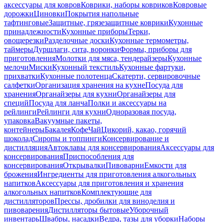
аксессуары для ковров
Коврики, наборы ковриков
Ковровые
дорожки
Циновки
Покрытия напольные
тафтинговые
Защитные, грязезащитные коврики
Кухонные
принадлежности
Кухонные приборы
Терки,
овощерезки
Разделочные доски
Кухонные термометры,
таймеры
Дуршлаги, сита, воронки
Формы, приборы для
приготовления
Молотки для мяса, тендерайзеры
Кухонные
мелочи
Миски
Кухонный текстиль
Кухонные фартуки,
прихватки
Кухонные полотенца
Скатерти, сервировочные
салфетки
Организация хранения на кухне
Посуда для
хранения
Органайзеры для кухни
Органайзеры для
специй
Посуда для ланча
Полки и аксессуары на
рейлинги
Рейлинги для кухни
Одноразовая посуда,
упаковка
Вакуумные пакеты,
контейнеры
Бакалея
Кофе
Чай
Цикорий, какао, горячий
шоколад
Сиропы и топпинги
Консервирование и
дистилляция
Автоклавы для консервирования
Аксессуары для
консервирования
Приспособления для
консервирования
Открывалки
Пивоварни
Емкости для
брожения
Ингредиенты для приготовления алкогольных
напитков
Аксессуары для приготовления и хранения
алкогольных напитков
Комплектующие для
дистилляторов
Прессы, дробилки для виноделия и
пивоварения
Дистилляторы бытовые
Уборочный
инвентарь
Швабры, насадки
Ведра, тазы для уборки
Наборы