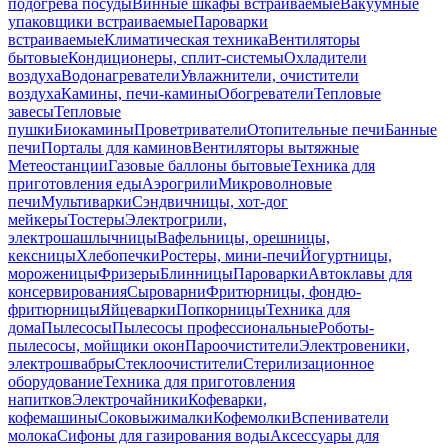
подогрева посуды
Винные шкафы встраиваемые
Вакуумные
упаковщики встраиваемые
Пароварки
встраиваемые
Климатическая техника
Вентиляторы
бытовые
Кондиционеры, сплит-системы
Охладители
воздуха
Водонагреватели
Увлажнители, очистители
воздуха
Камины, печи-камины
Обогреватели
Тепловые
завесы
Тепловые
пушки
Биокамины
Проветриватели
Отопительные печи
Банные
печи
Порталы для каминов
Вентиляторы вытяжные
Метеостанции
Газовые баллоны бытовые
Техника для
приготовления еды
Аэрогрили
Микроволновые
печи
Мультиварки
Сэндвичницы, хот-дог
мейкеры
Тостеры
Электрогрили,
электрошашлычницы
Вафельницы, орешницы,
кексницы
Хлебопечки
Ростеры, мини-печи
Йогуртницы,
мороженицы
Фризеры
Блинницы
Пароварки
Автоклавы для
консервирования
Сыроварни
Фритюрницы, фондю-
фритюрницы
Яйцеварки
Попкорницы
Техника для
дома
Пылесосы
Пылесосы профессиональные
Роботы-
пылесосы, мойщики окон
Пароочистители
Электровеники,
электрошвабры
Стеклоочистители
Стерилизационное
оборудование
Техника для приготовления
напитков
Электрочайники
Кофеварки,
кофемашины
Соковыжималки
Кофемолки
Вспениватели
молока
Сифоны для газирования воды
Аксессуары для