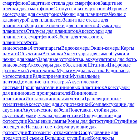
смартфонов
Защитные стекла для смартфонов
Защитные
пленки для смартфонов
Стилусы для смартфонов
Игровые
аксессуары для смартфонов
Чехлы для планшетов
Чехлы с
клавиатурой для планшетов
Защитные стекла для
планшетов
Защитные пленки для планшетов
Сумки для
планшетов
Стилусы для планшетов
Аксессуары для
планшетов, смартфонов
Кабели для телефонов,
планшетов
Фото,
видеосъемка
Фотоаппараты
Видеокамеры
Экшн-камеры
Карты
памяти
Объективы
Вспышки
Аксессуары для камер
Сумки и
чехлы для камер
Зарядные устройства, аккумуляторы для фото,
видеокамер
Аксессуары для объективов
Штативы
Цифровые
фоторамки
Аудиотехника
Мультимедиа акустика
Радиочасы,
метеостанции
Радиоприемники
Музыкальные
центры
Домашние кинотеатры
Акустические
системы
Проигрыватели виниловых пластинок
Аксессуары
для виниловых проигрывателей
Виниловые
пластинки
Инсталляционная акустика
Трансляционные
усилители
Аксессуары для аудиотехники
Комплектующие для
акустики
Акустические кабели
Подставки, стойки для
акустики
Сумки, чехлы для акустики
Оборудование для
фотостудии
Кольцевые лампы
Фоны для фотостудии
Студийное
освещение
Насадки светоформирующие для
фотостудии
Фотозонты, отражатели
Оборудование для
предметной съемки
Вспышки студийные
Комплекты