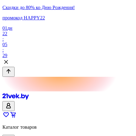
Скидки до 80% ко Дню Рождения!
промокод HAPPY22
01
дн
22
:
05
:
29
Каталог товаров