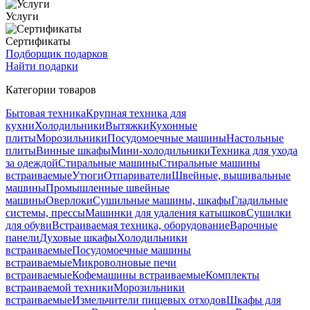
Услуги
Сертификаты
Подборщик подарков
Найти подарки
Категории товаров
Бытовая техника
Крупная техника для
кухни
Холодильники
Вытяжки
Кухонные
плиты
Морозильники
Посудомоечные машины
Настольные
плиты
Винные шкафы
Мини-холодильники
Техника для ухода
за одеждой
Стиральные машины
Стиральные машины
встраиваемые
Утюги
Отпариватели
Швейные, вышивальные
машины
Промышленные швейные
машины
Оверлоки
Сушильные машины, шкафы
Гладильные
системы, прессы
Машинки для удаления катышков
Сушилки
для обуви
Встраиваемая техника, оборудование
Варочные
панели
Духовые шкафы
Холодильники
встраиваемые
Посудомоечные машины
встраиваемые
Микроволновые печи
встраиваемые
Кофемашины встраиваемые
Комплекты
встраиваемой техники
Морозильники
встраиваемые
Измельчители пищевых отходов
Шкафы для