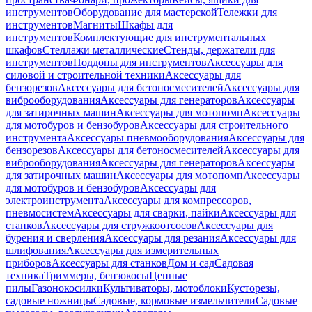
инструментов
Оборудование для мастерской
Тележки для
инструментов
Магниты
Шкафы для
инструментов
Комплектующие для инструментальных
шкафов
Стеллажи металлические
Стенды, держатели для
инструментов
Поддоны для инструментов
Аксессуары для
силовой и строительной техники
Аксессуары для
бензорезов
Аксессуары для бетоносмесителей
Аксессуары для
виброоборудования
Аксессуары для генераторов
Аксессуары
для затирочных машин
Аксессуары для мотопомп
Аксессуары
для мотобуров и бензобуров
Аксессуары для строительного
инструмента
Аксессуары пневмооборудования
Аксессуары для
бензорезов
Аксессуары для бетоносмесителей
Аксессуары для
виброоборудования
Аксессуары для генераторов
Аксессуары
для затирочных машин
Аксессуары для мотопомп
Аксессуары
для мотобуров и бензобуров
Аксессуары для
электроинструмента
Аксессуары для компрессоров,
пневмосистем
Аксессуары для сварки, пайки
Аксессуары для
станков
Аксессуары для стружкоотсосов
Аксессуары для
бурения и сверления
Аксессуары для резания
Аксессуары для
шлифования
Аксессуары для измерительных
приборов
Аксессуары для станков
Дом и сад
Садовая
техника
Триммеры, бензокосы
Цепные
пилы
Газонокосилки
Культиваторы, мотоблоки
Кусторезы,
садовые ножницы
Садовые, кормовые измельчители
Садовые