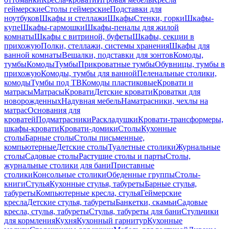
геймерские
Столы геймерские
Подставки для
ноутбуков
Шкафы и стеллажи
Шкафы
Стенки, горки
Шкафы-
купе
Шкафы-гармошки
Шкафы-пеналы для жилой
комнаты
Шкафы с витриной, буфеты
Шкафы, секции в
прихожую
Полки, стеллажи, системы хранения
Шкафы для
ванной комнаты
Вешалки, подставки для зонтов
Комоды,
тумбы
Комоды
Тумбы
Прикроватные тумбы
Обувницы, тумбы в
прихожую
Комоды, тумбы для ванной
Пеленальные столики,
комоды
Тумбы под ТВ
Комоды пластиковые
Кровати и
матрасы
Матрасы
Кровати
Детские кровати
Кроватки для
новорожденных
Надувная мебель
Наматрасники, чехлы на
матрас
Основания для
кроватей
Подматрасники
Раскладушки
Кровати-трансформеры,
шкафы-кровати
Кровати-домики
Столы
Кухонные
столы
Барные столы
Столы письменные,
компьютерные
Детские столы
Туалетные столики
Журнальные
столы
Садовые столы
Растущие столы и парты
Столы,
журнальные столики для бани
Приставные
столики
Консольные столики
Обеденные группы
Столы-
книги
Стулья
Кухонные стулья, табуреты
Барные стулья,
табуреты
Компьютерные кресла, стулья
Геймерские
кресла
Детские стулья, табуреты
Банкетки, скамьи
Садовые
кресла, стулья, табуреты
Стулья, табуреты для бани
Стульчики
для кормления
Кухня
Кухонный гарнитур
Кухонные