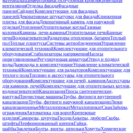
материалы
Шифер
Профнастил
Рулонная кровля
Кровельная
вентиляция
Отделка фасада
Фасадные
панели
Сайдинг
Комплектующие для фасадных
панелей
Декоративные штукатурки для фасада
Клинкерная
плитка для фасада
Декоративный камень для наружной
отделки
Отопление
Отопительные котлы
Газовые
колонки
Камины, печи-камины
Отопительные печи
Банные
печи
Водонагреватели
Радиаторы отопления, батареи
Теплый
пол
Теплые плинтусы
Системы антиобледенения
Управление
климатической техникой
Комплектующие для отопительного
оборудования
Стабилизаторы напряжения
Насосы
циркуляционные
Регулирующая арматура
Отвод и подвод
воды
Дымоходы и комплектующие
Управление климатической
техникой
Комплектующие для радиаторов
Комплектующие для
теплого пола
Топливо и аксессуары для отопительного
оборудования
Комплектующие для печей, каминов
Аксессуары
для каминов, печей
Комплектующие для отопительных котлов,
водонагревателей
Канализация
Тросы сантехнические,
вантузы
Прочистные машины
Трубы, фитинги внутренней
канализации
Трубы, фитинги наружной канализации
Люки
канализационные
Металлопрокат
Металлопрокат
Сваи
Заборы,
ограждения
Автоматика для ворот
Крепежные
изделия
Саморезы, шурупы
Гвозди
Анкеры, дюбели
Скобы,
штифты
Перфорированный крепеж
Гайки,
шайбы
Заклепки
Болты, винты, шпильки
Хомуты
Химические