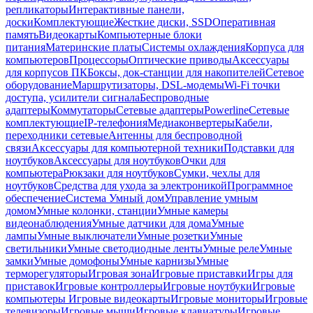
репликаторы
Интерактивные панели,
доски
Комплектующие
Жесткие диски, SSD
Оперативная
память
Видеокарты
Компьютерные блоки
питания
Материнские платы
Системы охлаждения
Корпуса для
компьютеров
Процессоры
Оптические приводы
Аксессуары
для корпусов ПК
Боксы, док-станции для накопителей
Сетевое
оборудование
Маршрутизаторы, DSL-модемы
Wi-Fi точки
доступа, усилители сигнала
Беспроводные
адаптеры
Коммутаторы
Сетевые адаптеры
Powerline
Сетевые
комплектующие
IP-телефония
Медиаконвертеры
Кабели,
переходники сетевые
Антенны для беспроводной
связи
Аксессуары для компьютерной техники
Подставки для
ноутбуков
Аксессуары для ноутбуков
Очки для
компьютера
Рюкзаки для ноутбуков
Сумки, чехлы для
ноутбуков
Средства для ухода за электроникой
Программное
обеспечение
Система Умный дом
Управление умным
домом
Умные колонки, станции
Умные камеры
видеонаблюдения
Умные датчики для дома
Умные
лампы
Умные выключатели
Умные розетки
Умные
светильники
Умные светодиодные ленты
Умные реле
Умные
замки
Умные домофоны
Умные карнизы
Умные
терморегуляторы
Игровая зона
Игровые приставки
Игры для
приставок
Игровые контроллеры
Игровые ноутбуки
Игровые
компьютеры
Игровые видеокарты
Игровые мониторы
Игровые
телевизоры
Игровые мыши
Игровые клавиатуры
Игровые