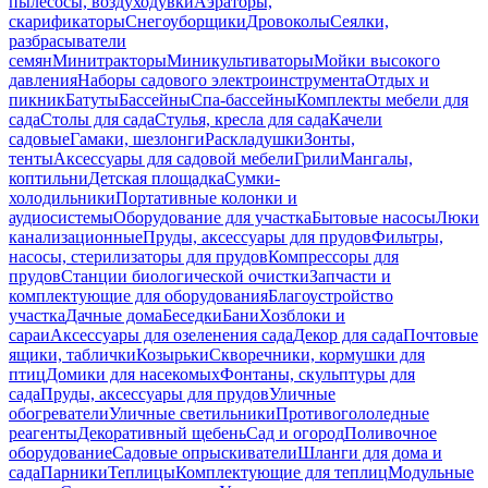
пылесосы, воздуходувки
Аэраторы,
скарификаторы
Снегоуборщики
Дровоколы
Сеялки,
разбрасыватели
семян
Минитракторы
Миникультиваторы
Мойки высокого
давления
Наборы садового электроинструмента
Отдых и
пикник
Батуты
Бассейны
Спа-бассейны
Комплекты мебели для
сада
Столы для сада
Стулья, кресла для сада
Качели
садовые
Гамаки, шезлонги
Раскладушки
Зонты,
тенты
Аксессуары для садовой мебели
Грили
Мангалы,
коптильни
Детская площадка
Сумки-
холодильники
Портативные колонки и
аудиосистемы
Оборудование для участка
Бытовые насосы
Люки
канализационные
Пруды, аксессуары для прудов
Фильтры,
насосы, стерилизаторы для прудов
Компрессоры для
прудов
Станции биологической очистки
Запчасти и
комплектующие для оборудования
Благоустройство
участка
Дачные дома
Беседки
Бани
Хозблоки и
сараи
Аксессуары для озеленения сада
Декор для сада
Почтовые
ящики, таблички
Козырьки
Скворечники, кормушки для
птиц
Домики для насекомых
Фонтаны, скульптуры для
сада
Пруды, аксессуары для прудов
Уличные
обогреватели
Уличные светильники
Противогололедные
реагенты
Декоративный щебень
Сад и огород
Поливочное
оборудование
Садовые опрыскиватели
Шланги для дома и
сада
Парники
Теплицы
Комплектующие для теплиц
Модульные