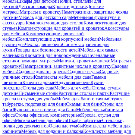
мебель
Шкафы для детской
Полки, стеллажи для
детской
Детские комоды
Кровати детские
Детские
матрасы
Матрасы в кроватку
Наматрасники, защитные чехлы
детские
Мебель для детского сада
Мебельная фурнитура и
аксессуары
Комплектующие для столов
Комплектующие для
стульев
Комплектующие для кроватей и кроваток
Аксессуары
для мебели
Комплектующие для мягкой
мебели
Комплектующие для корпусной мебели
Мебельная
фурнитура
Чехлы для мебели
Системы хранения для
кухни
Товары для безопасности детей
Мебель для самых
маленьких
Кроватки для новорожденных
Пеленальные
столики, комоды, матрасы
Манежи, кровати-манежи
Матрасы в
кроватку
Наматрасники, защитные чехлы в кроватку
Садовая
мебель
Садовые диваны, кресла
Садовые стулья
Садовые,
уличные столы
Комплекты мебели для сада
Гамаки,
шезлонги
Качели садовые
Надувная мебель
Кухни
походные
Столы для сада
Мебель для учебы
Столы, стулья
детские
Письменные столы
Растущие столы и парты
Растущие
кресла и стулья для учебы
Мебель для бани и сауны
Стулья,
табуретки, подставки для бани
Скамьи для бани
Столы для
бани
Журнальные столики для бани
Мебель для кабинета и
офиса
Столы офисные, компьютерные
Кресла, стулья для
офиса
Мягкая мебель для офиса
Шкафы офисные
Стеллажи,
полки для документов
Офисные тумбы
Комплекты мебели для
кабинета
Мебель для лоджии и балкона
Комплекты мебели для