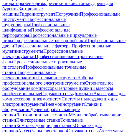
вибраторы
Бензорезы, резчики швов
Стойки, дрели для
бурения
Затирочные
машины
Гидроинструмент
Погрузчики
Профессиональный
инструмент
Профессиональные
шуруповерты
Профессиональные
шлифмашины
Профессиональные
перфораторы
Профессиональные циркулярные
пилы
Профессиональные электролобзики
Профессиональные
дрели
Профессиональные фрезеры
Профессиональные
мультиинструменты
Профессиональные
электрорубанки
Профессиональные строительные
фены
Профессиональные строительные
пистолеты
Профессиональные точильные
станки
Профессиональные
электроножницы
Пневмоинструмент
Наборы
профессионального электроинструмента
Строительное
оборудование
Компрессоры
Тепловые пушки
Пылесосы
профессиональные
Стружкоотсосы
Домкраты
Аксессуары для
компрессоров, пневмосистем
Системы пылеудаления для
электроинструмента
Пневмоинструмент
Станки и
оборудование
Деревообрабатывающие
станки
Ленточнопильные станки
Металлообрабатывающие
станки
Плиткорезные станки
Точильные
станки
Комплектующие для станков
Оснастка для
станков
Аксессуары для станков
Стружкоотсосы
Аксессуары