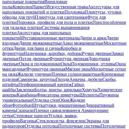
напольные покрытия
Виниловые
полы
Ковролин
Паркет
Искусственная трава
Аксессуары для
напольных покрытий и плитки
Подложка
Плинтусы, уголки,
обводы для труб
Плинтусы для сантехники
Фуги для
плитки
Порожки, профили для пола и плитки
Приспособления
для укладки плитки
Системы выравнивания
плитки
Аксессуары для напольных
покрытий
Реставрационные материалы
Двери и арки
Двери
входные
Двери межкомнатные
Арки межкомнатные
Москитные
сетки
Двери для бани и сауны
Коробки и
фурнитура
Наличники, коробки, доборы
Ручки дверные
Замки
дверные
Петли дверные
Фурнитура дверная
Доводчики
дверные
Окна и подоконники
Окна
Подоконники, отливы
Окна
мансардные
Фурнитура оконная
Мягкие окна
Москитные сетки
на окна
Жалюзи уличные
Пленки солнцезащитные
Крепежные
изделия
Саморезы, шурупы
Гвозди
Анкеры, дюбели
Скобы,
штифты
Перфорированный крепеж
Гайки,
шайбы
Заклепки
Болты, винты, шпильки
Хомуты
Химические
анкеры
Карабины
Фиксаторы арматуры
Шплинты
Пружины
универсальные
Отделка стен
Обои
Жидкие
обои
Фотообои
Штукатурки декоративные
Декоративный
камень
Скинали
Пленки самоклеящиеся
Армирующие
сетки
Стеновые панели
Уголки, маяки,
профили
Вагонка
Стеклохолсты, флизелин
Экраны для
радиаторов
Отделка потолка
Потолочные системы
Потолочные