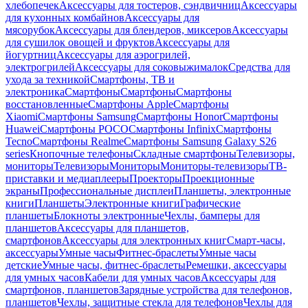
хлебопечек
Аксессуары для тостеров, сэндвичниц
Аксессуары
для кухонных комбайнов
Аксессуары для
мясорубок
Аксессуары для блендеров, миксеров
Аксессуары
для сушилок овощей и фруктов
Аксессуары для
йогуртниц
Аксессуары для аэрогрилей,
электрогрилей
Аксессуары для соковыжималок
Средства для
ухода за техникой
Смартфоны, ТВ и
электроника
Смартфоны
Смартфоны
Смартфоны
восстановленные
Смартфоны Apple
Смартфоны
Xiaomi
Смартфоны Samsung
Смартфоны Honor
Смартфоны
Huawei
Смартфоны POCO
Смартфоны Infinix
Смартфоны
Tecno
Смартфоны Realme
Смартфоны Samsung Galaxy S26
series
Кнопочные телефоны
Складные смартфоны
Телевизоры,
мониторы
Телевизоры
Мониторы
Мониторы-телевизоры
ТВ-
приставки и медиаплееры
Проекторы
Проекционные
экраны
Профессиональные дисплеи
Планшеты, электронные
книги
Планшеты
Электронные книги
Графические
планшеты
Блокноты электронные
Чехлы, бамперы для
планшетов
Аксессуары для планшетов,
смартфонов
Аксессуары для электронных книг
Смарт-часы,
аксессуары
Умные часы
Фитнес-браслеты
Умные часы
детские
Умные часы, фитнес-браслеты
Ремешки, аксессуары
для умных часов
Кабели для умных часов
Аксессуары для
смартфонов, планшетов
Зарядные устройства для телефонов,
планшетов
Чехлы, защитные стекла для телефонов
Чехлы для