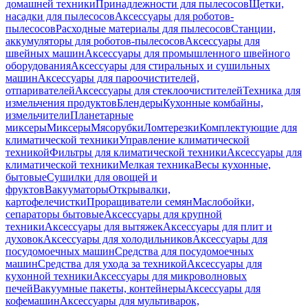
домашней техники
Принадлежности для пылесосов
Щетки,
насадки для пылесосов
Аксессуары для роботов-
пылесосов
Расходные материалы для пылесосов
Станции,
аккумуляторы для роботов-пылесосов
Аксессуары для
швейных машин
Аксессуары для промышленного швейного
оборудования
Аксессуары для стиральных и сушильных
машин
Аксессуары для пароочистителей,
отпаривателей
Аксессуары для стеклоочистителей
Техника для
измельчения продуктов
Блендеры
Кухонные комбайны,
измельчители
Планетарные
миксеры
Миксеры
Мясорубки
Ломтерезки
Комплектующие для
климатической техники
Управление климатической
техникой
Фильтры для климатической техники
Аксессуары для
климатической техники
Мелкая техника
Весы кухонные,
бытовые
Сушилки для овощей и
фруктов
Вакууматоры
Открывалки,
картофелечистки
Проращиватели семян
Маслобойки,
сепараторы бытовые
Аксессуары для крупной
техники
Аксессуары для вытяжек
Аксессуары для плит и
духовок
Аксессуары для холодильников
Аксессуары для
посудомоечных машин
Средства для посудомоечных
машин
Средства для ухода за техникой
Аксессуары для
кухонной техники
Аксессуары для микроволновых
печей
Вакуумные пакеты, контейнеры
Аксессуары для
кофемашин
Аксессуары для мультиварок,