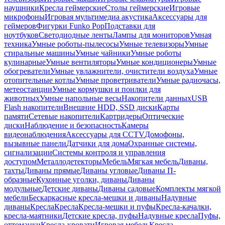
наушники
Кресла геймерские
Столы геймерские
Игровые
микрофоны
Игровая мультимедиа акустика
Аксессуары для
геймеров
Фигурки Funko Pop
Подставки для
ноутбуков
Светодиодные ленты
Лампы для мониторов
Умная
техника
Умные роботы-пылесосы
Умные телевизоры
Умные
стиральные машины
Умные чайники
Умные роботы
кулинарные
Умные вентиляторы
Умные кондиционеры
Умные
обогреватели
Умные увлажнители, очистители воздуха
Умные
отопительные котлы
Умные проветриватели
Умные радиочасы,
метеостанции
Умные кормушки и поилки для
животных
Умные напольные весы
Накопители данных
USB
Flash накопители
Внешние HDD, SSD диски
Карты
памяти
Сетевые накопители
Картридеры
Оптические
диски
Наблюдение и безопасность
Камеры
видеонаблюдения
Аксессуары для CCTV
Домофоны,
вызывные панели
Датчики для дома
Охранные системы,
сигнализации
Системы контроля и управления
доступом
Металлодетекторы
Мебель
Мягкая мебель
Диваны,
тахты
Диваны прямые
Диваны угловые
Диваны П-
образные
Кухонные уголки, диваны
Диваны
модульные
Детские диваны
Диваны садовые
Комплекты мягкой
мебели
Бескаркасные кресла-мешки и диваны
Надувные
диваны
Кресла
Кресла
Кресла-мешки и пуфы
Кресла-качалки,
кресла-маятники
Детские кресла, пуфы
Надувные кресла
Пуфы,
оттоманки
Кресла-кровати
Игровая мебель
Кресла