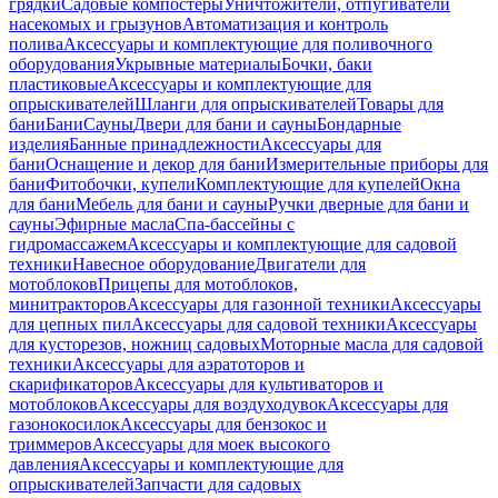
грядки
Садовые компостеры
Уничтожители, отпугиватели
насекомых и грызунов
Автоматизация и контроль
полива
Аксессуары и комплектующие для поливочного
оборудования
Укрывные материалы
Бочки, баки
пластиковые
Аксессуары и комплектующие для
опрыскивателей
Шланги для опрыскивателей
Товары для
бани
Бани
Сауны
Двери для бани и сауны
Бондарные
изделия
Банные принадлежности
Аксессуары для
бани
Оснащение и декор для бани
Измерительные приборы для
бани
Фитобочки, купели
Комплектующие для купелей
Окна
для бани
Мебель для бани и сауны
Ручки дверные для бани и
сауны
Эфирные масла
Спа-бассейны с
гидромассажем
Аксессуары и комплектующие для садовой
техники
Навесное оборудование
Двигатели для
мотоблоков
Прицепы для мотоблоков,
минитракторов
Аксессуары для газонной техники
Аксессуары
для цепных пил
Аксессуары для садовой техники
Аксессуары
для кусторезов, ножниц садовых
Моторные масла для садовой
техники
Аксессуары для аэратоторов и
скарификаторов
Аксессуары для культиваторов и
мотоблоков
Аксессуары для воздуходувок
Аксессуары для
газонокосилок
Аксессуары для бензокос и
триммеров
Аксессуары для моек высокого
давления
Аксессуары и комплектующие для
опрыскивателей
Запчасти для садовых