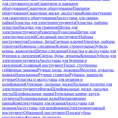
для стружкоотсосов
Сварочное и паяльное
оборудование
Сварочное оборудование
Паяльное
оборудование
Сварочные маски, аксессуары
Комплектующие
для сварочного оборудования
Аксессуары для сварки,
пайки
Оснастка для электроинструмента
Оснастка, наборы
оснастки
Насадки для граверов
Щетки для
электроинструмента
Развертки
Пуансоны
Щетки для
электродвигателей
Слесарный инструмент
Наборы
инструментов
Головки, биты
Гаечные ключи
Отвертки, наборы
отверток
Ножницы слесарные
Клещи строительные
Зубила,
керны, выколотки
Щетки слесарные
Оснастка и аксессуары для
бурения и сверления
Сверла, буры, зенкеры
Коронки
Зубила для
электроинструмента
Аксессуары для бурения и
сверления
Столярный инструмент
Тиски, струбцины,
гейферные зажимы
Ручные пилы, ножовки
Молотки, кувалды,
киянки
Напильники
Ручные стамески
Рубанки, рашпили
ручные
Оснастка и аксессуары для резания и
шлифования
Отрезные, пильные диски
Пильные полотна для
электроинструмента
Фрезы
Шлифовальные диски, насадки,
листы
Шлифовальные чашки
Точильные камни, круги,
сегменты
Полировальные валы
Направляющие
шины
Комплектующие для резания
Аксессуары для
резания
Аксессуары для шлифования
Электромонтажный
инструмент
Обжимной инструмент
Плоскогубцы,
круглогубцы
Кусачки, болторезы,