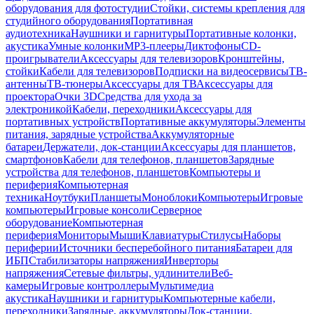
оборудования для фотостудии
Стойки, системы крепления для
студийного оборудования
Портативная
аудиотехника
Наушники и гарнитуры
Портативные колонки,
акустика
Умные колонки
MP3-плееры
Диктофоны
CD-
проигрыватели
Аксессуары для телевизоров
Кронштейны,
стойки
Кабели для телевизоров
Подписки на видеосервисы
ТВ-
антенны
ТВ-тюнеры
Аксессуары для ТВ
Аксессуары для
проектора
Очки 3D
Средства для ухода за
электроникой
Кабели, переходники
Аксессуары для
портативных устройств
Портативные аккумуляторы
Элементы
питания, зарядные устройства
Аккумуляторные
батареи
Держатели, док-станции
Аксессуары для планшетов,
смартфонов
Кабели для телефонов, планшетов
Зарядные
устройства для телефонов, планшетов
Компьютеры и
периферия
Компьютерная
техника
Ноутбуки
Планшеты
Моноблоки
Компьютеры
Игровые
компьютеры
Игровые консоли
Серверное
оборудование
Компьютерная
периферия
Мониторы
Мыши
Клавиатуры
Стилусы
Наборы
периферии
Источники бесперебойного питания
Батареи для
ИБП
Стабилизаторы напряжения
Инверторы
напряжения
Сетевые фильтры, удлинители
Веб-
камеры
Игровые контроллеры
Мультимедиа
акустика
Наушники и гарнитуры
Компьютерные кабели,
переходники
Зарядные, аккумуляторы
Док-станции,