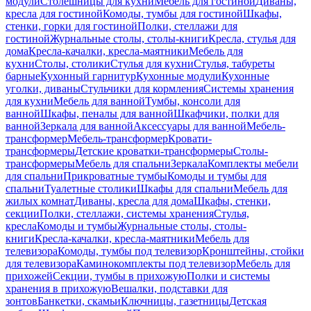
модули
Столешницы для кухни
Мебель для гостиной
Диваны,
кресла для гостиной
Комоды, тумбы для гостиной
Шкафы,
стенки, горки для гостиной
Полки, стеллажи для
гостиной
Журнальные столы, столы-книги
Кресла, стулья для
дома
Кресла-качалки, кресла-маятники
Мебель для
кухни
Столы, столики
Стулья для кухни
Стулья, табуреты
барные
Кухонный гарнитур
Кухонные модули
Кухонные
уголки, диваны
Стульчики для кормления
Системы хранения
для кухни
Мебель для ванной
Тумбы, консоли для
ванной
Шкафы, пеналы для ванной
Шкафчики, полки для
ванной
Зеркала для ванной
Аксессуары для ванной
Мебель-
трансформер
Мебель-трансформер
Кровати-
трансформеры
Детские кроватки-трансформеры
Столы-
трансформеры
Мебель для спальни
Зеркала
Комплекты мебели
для спальни
Прикроватные тумбы
Комоды и тумбы для
спальни
Туалетные столики
Шкафы для спальни
Мебель для
жилых комнат
Диваны, кресла для дома
Шкафы, стенки,
секции
Полки, стеллажи, системы хранения
Стулья,
кресла
Комоды и тумбы
Журнальные столы, столы-
книги
Кресла-качалки, кресла-маятники
Мебель для
телевизора
Комоды, тумбы под телевизор
Кронштейны, стойки
для телевизора
Каминокомплекты под телевизор
Мебель для
прихожей
Секции, тумбы в прихожую
Полки и системы
хранения в прихожую
Вешалки, подставки для
зонтов
Банкетки, скамьи
Ключницы, газетницы
Детская