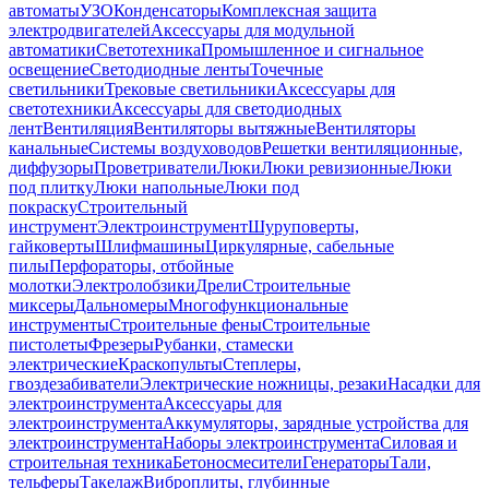
автоматы
УЗО
Конденсаторы
Комплексная защита
электродвигателей
Аксессуары для модульной
автоматики
Светотехника
Промышленное и сигнальное
освещение
Светодиодные ленты
Точечные
светильники
Трековые светильники
Аксессуары для
светотехники
Аксессуары для светодиодных
лент
Вентиляция
Вентиляторы вытяжные
Вентиляторы
канальные
Системы воздуховодов
Решетки вентиляционные,
диффузоры
Проветриватели
Люки
Люки ревизионные
Люки
под плитку
Люки напольные
Люки под
покраску
Строительный
инструмент
Электроинструмент
Шуруповерты,
гайковерты
Шлифмашины
Циркулярные, сабельные
пилы
Перфораторы, отбойные
молотки
Электролобзики
Дрели
Строительные
миксеры
Дальномеры
Многофункциональные
инструменты
Строительные фены
Строительные
пистолеты
Фрезеры
Рубанки, стамески
электрические
Краскопульты
Степлеры,
гвоздезабиватели
Электрические ножницы, резаки
Насадки для
электроинструмента
Аксессуары для
электроинструмента
Аккумуляторы, зарядные устройства для
электроинструмента
Наборы электроинструмента
Силовая и
строительная техника
Бетоносмесители
Генераторы
Тали,
тельферы
Такелаж
Виброплиты, глубинные