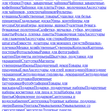
для уборки
Турки, заварочные чайники
Чайники заварочные,
кофейники
Чайники для плиты
Турки, молочники
Аксессуары
для чайников, электрочайников
Фильтры-
кувшины
Хозяйственные товары
Сушилки для белья,
прищепки
Гладильные доски
Урны, контейнеры для
мусора
Органайзеры, корзины, ящики
Туалетная бумага,
бумажные полотенца
Салфетки, мочалки, губки, мусорные
пакеты
Фольга, пленка, пакеты
Упаковочная тара
Аксессуары
для глажения
Аксессуары для стирки
Веревки,
шпагаты
Емкости, дозаторы для моющих средств
Вешалки-
плечики
Мешки хозяйственные
Сувениры
Копилки
Картины,
постеры
Фотоальбомы
Рамки для фотографий,
картин
Предметы интерьера
Шкатулки, подставки для
украшений
Статуэтки
Магниты
сувенирные
Иконы
Праздничный декор
Товары для
праздника
Елки
Аксессуары для елей новогодних
Новогодние
украшения
Светодиодные гирлянды, декорации
Светодиодные
фигуры, игрушки
Временные
татуировки
Фотобутафория
Товары для
маскарада
Подарки
Подарки, подарочные наборы
Подарочные
наборы косметики для лица и тела
Наборы для
бритья
Оформление подарков
Сантехника и
водоснабжение
Сантехника
Душевые кабины, поддоны,
двери
Ванны
Унитазы
Умывальники
Умывальники со
смесителями
Смесители
Душевые панели,