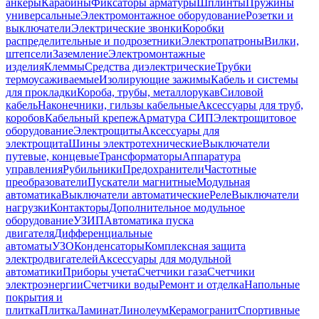
анкеры
Карабины
Фиксаторы арматуры
Шплинты
Пружины
универсальные
Электромонтажное оборудование
Розетки и
выключатели
Электрические звонки
Коробки
распределительные и подрозетники
Электропатроны
Вилки,
штепсели
Заземление
Электромонтажные
изделия
Клеммы
Средства диэлектрические
Трубки
термоусаживаемые
Изолирующие зажимы
Кабель и системы
для прокладки
Короба, трубы, металлорукав
Силовой
кабель
Наконечники, гильзы кабельные
Аксессуары для труб,
коробов
Кабельный крепеж
Арматура СИП
Электрощитовое
оборудование
Электрощиты
Аксессуары для
электрощита
Шины электротехнические
Выключатели
путевые, концевые
Трансформаторы
Аппаратура
управления
Рубильники
Предохранители
Частотные
преобразователи
Пускатели магнитные
Модульная
автоматика
Выключатели автоматические
Реле
Выключатели
нагрузки
Контакторы
Дополнительное модульное
оборудование
УЗИП
Автоматика пуска
двигателя
Дифференциальные
автоматы
УЗО
Конденсаторы
Комплексная защита
электродвигателей
Аксессуары для модульной
автоматики
Приборы учета
Счетчики газа
Счетчики
электроэнергии
Счетчики воды
Ремонт и отделка
Напольные
покрытия и
плитка
Плитка
Ламинат
Линолеум
Керамогранит
Спортивные