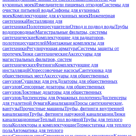
кухонных моек
Измельчители пищевых отходов
Системы для
очистки питьевой воды
Сифоны для кухонных
моек
Комплектующие для кухонных моек
Инженерная
сантехника
Инсталляции для
сантехники
Полотенцесушители
Отвод и подвод воды
Трубы
водопроводные
Магистральные фильтры, системы
сантехнические
Комплектующие для радиаторов,
полотенцесушителей
Монтажные комплекты для
сантехники
Регулирующая арматура
Системы защиты от
протечек
Люки сантехнические
Аксессуары для
магистральных фильтров, систем
сантехнических
Фитинги
Комплектующие для
инсталляций
Опрессовочные насосы
Сантехника для
общественных мест
Аксессуары для общественных
санузлов
Сушилки для рук
Дозаторы для общественных
санузлов
Сенсорные дозаторы для общественных
санузлов
Локтевые дозаторы для общественных
санузлов
Диспенсеры для бумажных полотенец
Диспенсеры
для туалетной бумаги
Канализация
Тросы сантехнические,
вантузы
Прочистные машины
Трубы, фитинги внутренней
канализации
Трубы, фитинги наружной канализации
Люки
канализационные
Теплый пол водяной
Трубы для теплого
пола
Коллекторы и комплектующие
Термостатика для теплого
пола
Автоматика для теплого
пола
Строительство
Строительные смеси и грунтовки
Клеевые