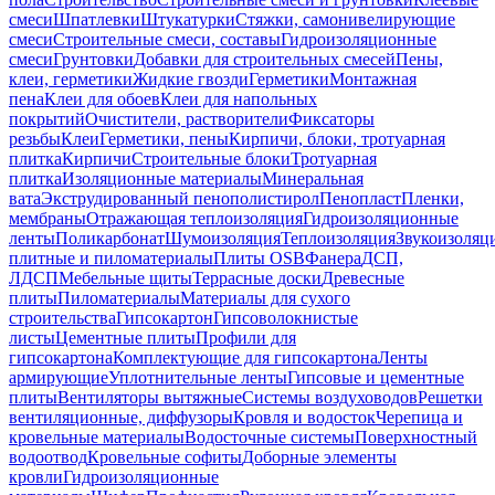
смеси
Шпатлевки
Штукатурки
Стяжки, самонивелирующие
смеси
Строительные смеси, составы
Гидроизоляционные
смеси
Грунтовки
Добавки для строительных смесей
Пены,
клеи, герметики
Жидкие гвозди
Герметики
Монтажная
пена
Клеи для обоев
Клеи для напольных
покрытий
Очистители, растворители
Фиксаторы
резьбы
Клеи
Герметики, пены
Кирпичи, блоки, тротуарная
плитка
Кирпичи
Строительные блоки
Тротуарная
плитка
Изоляционные материалы
Минеральная
вата
Экструдированный пенополистирол
Пенопласт
Пленки,
мембраны
Отражающая теплоизоляция
Гидроизоляционные
ленты
Поликарбонат
Шумоизоляция
Теплоизоляция
Звукоизоляц
плитные и пиломатериалы
Плиты OSB
Фанера
ДСП,
ЛДСП
Мебельные щиты
Террасные доски
Древесные
плиты
Пиломатериалы
Материалы для сухого
строительства
Гипсокартон
Гипсоволокнистые
листы
Цементные плиты
Профили для
гипсокартона
Комплектующие для гипсокартона
Ленты
армирующие
Уплотнительные ленты
Гипсовые и цементные
плиты
Вентиляторы вытяжные
Системы воздуховодов
Решетки
вентиляционные, диффузоры
Кровля и водосток
Черепица и
кровельные материалы
Водосточные системы
Поверхностный
водоотвод
Кровельные софиты
Доборные элементы
кровли
Гидроизоляционные