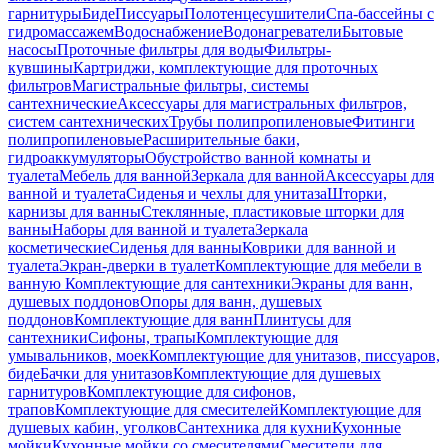
гарнитуры
Биде
Писсуары
Полотенцесушители
Спа-бассейны с
гидромассажем
Водоснабжение
Водонагреватели
Бытовые
насосы
Проточные фильтры для воды
Фильтры-
кувшины
Картриджи, комплектующие для проточных
фильтров
Магистральные фильтры, системы
сантехнические
Аксессуары для магистральных фильтров,
систем сантехнических
Трубы полипропиленовые
Фитинги
полипропиленовые
Расширительные баки,
гидроаккумуляторы
Обустройство ванной комнаты и
туалета
Мебель для ванной
Зеркала для ванной
Аксессуары для
ванной и туалета
Сиденья и чехлы для унитаза
Шторки,
карнизы для ванны
Стеклянные, пластиковые шторки для
ванны
Наборы для ванной и туалета
Зеркала
косметические
Сиденья для ванны
Коврики для ванной и
туалета
Экран-дверки в туалет
Комплектующие для мебели в
ванную
Комплектующие для сантехники
Экраны для ванн,
душевых поддонов
Опоры для ванн, душевых
поддонов
Комплектующие для ванн
Плинтусы для
сантехники
Сифоны, трапы
Комплектующие для
умывальников, моек
Комплектующие для унитазов, писсуаров,
биде
Бачки для унитазов
Комплектующие для душевых
гарнитуров
Комплектующие для сифонов,
трапов
Комплектующие для смесителей
Комплектующие для
душевых кабин, уголков
Сантехника для кухни
Кухонные
мойки
Кухонные мойки со смесителями
Смесители для