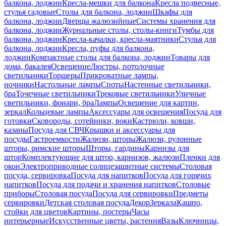
балкона, лоджии
Кресла-мешки для балкона
Кресла подвесные,
стулья садовые
Столы для балкона, лоджии
Шкафы для
балкона, лоджии
Дверцы жалюзийные
Системы хранения для
балкона, лоджии
Журнальные столы, столы-книги
Тумбы для
балкона, лоджии
Кресла-качалки, кресла-маятники
Стулья для
балкона, лоджии
Кресла, пуфы для балкона,
лоджии
Компактные столы для балкона, лоджии
Товары для
дома, бакалея
Освещение
Люстры, потолочные
светильники
Торшеры
Прикроватные лампы,
ночники
Настольные лампы
Споты
Настенные светильники,
бра
Точечные светильники
Трековые светильники
Уличные
светильники, фонари, бра
Лампы
Освещение для картин,
зеркал
Кольцевые лампы
Аксессуары для освещения
Посуда для
готовки
Сковороды, сотейники, воки
Кастрюли, ковши,
казаны
Посуда для СВЧ
Крышки и аксессуары для
посуды
Гастроемкости
Жалюзи, шторы
Жалюзи, рулонные
шторы, римские шторы
Шторы, гардины
Карнизы для
штор
Комплектующие для штор, карнизов, жалюзи
Пленки для
окон
Электроприводные солнцезащитные системы
Столовая
посуда, сервировка
Посуда для напитков
Посуда для горячих
напитков
Посуда для подачи и хранения напитков
Столовые
приборы
Столовая посуда
Посуда для сервировки
Предметы
сервировки
Детская столовая посуда
Декор
Зеркала
Кашпо,
стойки для цветов
Картины, постеры
Часы
интерьерные
Искусственные цветы, растения
Вазы
Ключницы,