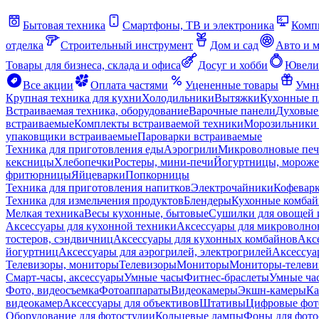
Бытовая техника
Смартфоны, ТВ и электроника
Комп
отделка
Строительный инструмент
Дом и сад
Авто и 
Товары для бизнеса, склада и офиса
Досуг и хобби
Ювели
Все акции
Оплата частями
Уцененные товары
Умны
Крупная техника для кухни
Холодильники
Вытяжки
Кухонные 
Встраиваемая техника, оборудование
Варочные панели
Духовые
встраиваемые
Комплекты встраиваемой техники
Морозильники 
упаковщики встраиваемые
Пароварки встраиваемые
Техника для приготовления еды
Аэрогрили
Микроволновые пе
кексницы
Хлебопечки
Ростеры, мини-печи
Йогуртницы, морож
фритюрницы
Яйцеварки
Попкорницы
Техника для приготовления напитков
Электрочайники
Кофевар
Техника для измельчения продуктов
Блендеры
Кухонные комбай
Мелкая техника
Весы кухонные, бытовые
Сушилки для овощей 
Аксессуары для кухонной техники
Аксессуары для микроволно
тостеров, сэндвичниц
Аксессуары для кухонных комбайнов
Акс
йогуртниц
Аксессуары для аэрогрилей, электрогрилей
Аксессуа
Телевизоры, мониторы
Телевизоры
Мониторы
Мониторы-телеви
Смарт-часы, аксессуары
Умные часы
Фитнес-браслеты
Умные ча
Фото, видеосъемка
Фотоаппараты
Видеокамеры
Экшн-камеры
Ка
видеокамер
Аксессуары для объективов
Штативы
Цифровые фот
Оборудование для фотостудии
Кольцевые лампы
Фоны для фото