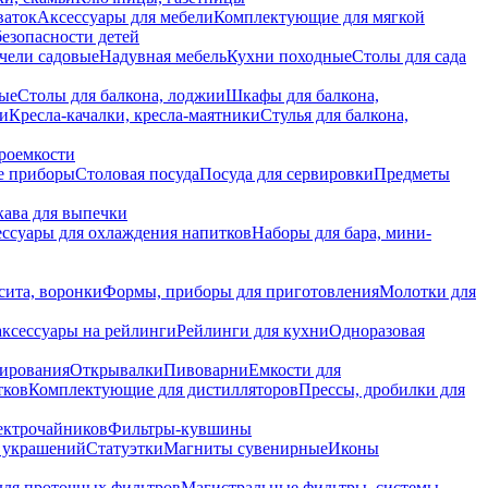
ваток
Аксессуары для мебели
Комплектующие для мягкой
безопасности детей
чели садовые
Надувная мебель
Кухни походные
Столы для сада
вые
Столы для балкона, лоджии
Шкафы для балкона,
ии
Кресла-качалки, кресла-маятники
Стулья для балкона,
роемкости
е приборы
Столовая посуда
Посуда для сервировки
Предметы
укава для выпечки
ссуары для охлаждения напитков
Наборы для бара, мини-
сита, воронки
Формы, приборы для приготовления
Молотки для
аксессуары на рейлинги
Рейлинги для кухни
Одноразовая
вирования
Открывалки
Пивоварни
Емкости для
тков
Комплектующие для дистилляторов
Прессы, дробилки для
лектрочайников
Фильтры-кувшины
я украшений
Статуэтки
Магниты сувенирные
Иконы
ля проточных фильтров
Магистральные фильтры, системы