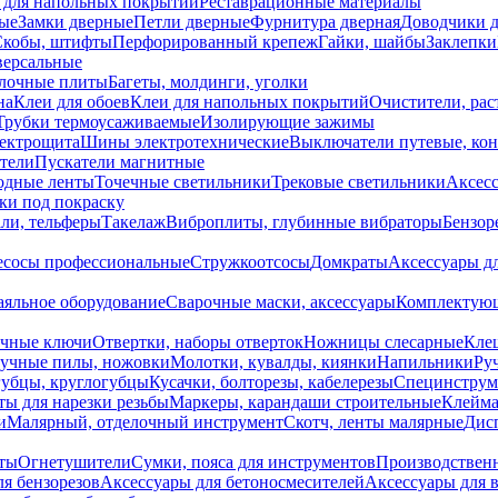
 для напольных покрытий
Реставрационные материалы
ые
Замки дверные
Петли дверные
Фурнитура дверная
Доводчики 
Скобы, штифты
Перфорированный крепеж
Гайки, шайбы
Заклепки
ерсальные
лочные плиты
Багеты, молдинги, уголки
на
Клеи для обоев
Клеи для напольных покрытий
Очистители, рас
Трубки термоусаживаемые
Изолирующие зажимы
лектрощита
Шины электротехнические
Выключатели путевые, ко
атели
Пускатели магнитные
одные ленты
Точечные светильники
Трековые светильники
Аксесс
и под покраску
ли, тельферы
Такелаж
Виброплиты, глубинные вибраторы
Бензор
сосы профессиональные
Стружкоотсосы
Домкраты
Аксессуары д
аяльное оборудование
Сварочные маски, аксессуары
Комплектующ
ечные ключи
Отвертки, наборы отверток
Ножницы слесарные
Кле
учные пилы, ножовки
Молотки, кувалды, киянки
Напильники
Ру
убцы, круглогубцы
Кусачки, болторезы, кабелерезы
Специнструм
ы для нарезки резьбы
Маркеры, карандаши строительные
Клейма
и
Малярный, отделочный инструмент
Скотч, ленты малярные
Дисп
иты
Огнетушители
Сумки, пояса для инструментов
Производствен
я бензорезов
Аксессуары для бетоносмесителей
Аксессуары для 