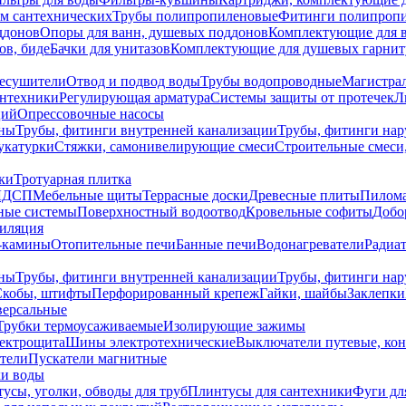
ем сантехнических
Трубы полипропиленовые
Фитинги полипроп
ддонов
Опоры для ванн, душевых поддонов
Комплектующие для 
ов, биде
Бачки для унитазов
Комплектующие для душевых гарнит
есушители
Отвод и подвод воды
Трубы водопроводные
Магистрал
антехники
Регулирующая арматура
Системы защиты от протечек
Л
ций
Опрессовочные насосы
ны
Трубы, фитинги внутренней канализации
Трубы, фитинги на
катурки
Стяжки, самонивелирующие смеси
Строительные смеси,
ки
Тротуарная плитка
ЛДСП
Мебельные щиты
Террасные доски
Древесные плиты
Пилом
ные системы
Поверхностный водоотвод
Кровельные софиты
Добо
тиляция
-камины
Отопительные печи
Банные печи
Водонагреватели
Радиат
ны
Трубы, фитинги внутренней канализации
Трубы, фитинги на
Скобы, штифты
Перфорированный крепеж
Гайки, шайбы
Заклепки
ерсальные
Трубки термоусаживаемые
Изолирующие зажимы
лектрощита
Шины электротехнические
Выключатели путевые, ко
атели
Пускатели магнитные
ки воды
усы, уголки, обводы для труб
Плинтусы для сантехники
Фуги дл