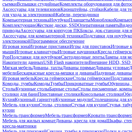
съемки
Вспышки студийные
Комплекты оборудования для фото
Аксессуары для телевизоров
Кронштейны, стойки
Кабели для т
для ухода за электроникой
Кабели, переходники
Компьютерная техника
Ноутбуки
Планшеты
Моноблоки
Компью
Комплектующие
Жесткие диски, SSD
Оперативная память
Видео
приводы
Аксессуары для корпусов ПК
Боксы, док-станции для 
Аксессуары для компьютерной техники
Подставки для ноутбук
электроникой
Программное обеспечение
Игровая зона
Игровые приставки
Игры для приставок
Игровые 
мыши
Игровые клавиатуры
Игровые наушники
Кресла геймерск
Pop
Подставки для ноутбуков
Светодиодные ленты
Лампы для м
Накопители данных
USB Flash накопители
Внешние HDD, SSD 
Мягкая мебель
Диваны, тахты
Диваны прямые
Диваны угловые
Д
мебели
Бескаркасные кресла-мешки и диваны
Надувные диваны
Игровая мебель
Кресла геймерские
Столы геймерские
Подставки
Комоды, тумбы
Комоды
Тумбы
Прикроватные тумбы
Обувницы, 
Столы
Кухонные столы
Барные столы
Столы письменные, комп
столики для бани
Приставные столики
Консольные столики
Обе
Кухня
Кухонный гарнитур
Кухонные модули
Столешницы для к
Мебель для кухни
Столы, столики
Стулья для кухни
Стулья, таб
кухни
Мебель-трансформер
Мебель-трансформер
Кровати-трансформе
Мебель для жилых комнат
Диваны, кресла для дома
Шкафы, стен
кресла-маятники
Мебель для прихожей
Секции, тумбы в прихожую
Полки и сист