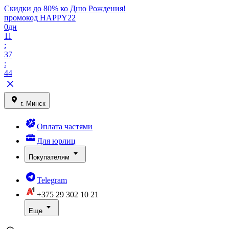
Скидки до 80% ко Дню Рождения!
промокод HAPPY22
0
дн
11
:
37
:
44
г. Минск
Оплата частями
Для юрлиц
Покупателям
Telegram
+375 29
302 10 21
Еще