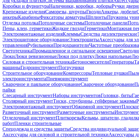
для укладки плитки
Системы выравнивания плитки
Аксессуары
Коробки и фурнитура
Наличники, коробки, доборы
Ручки дверн
Крепежные изделия
Саморезы, шурупы
Гвозди
Анкеры, дюбели
анкеры
Карабины
Фиксаторы арматуры
Шплинты
Пружины унив
Отделка потолка
Потолочные системы
Потолочные панели
Пото
Пены, клеи, герметики
Жидкие гвозди
Герметики
Монтажная пе
Электромонтажные изделия
Клеммы
Средства диэлектрические
Электрощитовое оборудование
Электрощиты
Аксессуары для э
управления
Рубильники
Предохранители
Частотные преобразов
Светотехника
Промышленное и сигнальное освещение
Светоди
Люки
Люки ревизионные
Люки под плитку
Люки напольные
Люк
Силовая и строительная техника
Бетоносмесители
Генераторы
Та
машины
Гидроинструмент
Погрузчики
Строительное оборудование
Компрессоры
Тепловые пушки
Пыле
электроинструмента
Пневмоинструмент
Сварочное и паяльное оборудование
Сварочное оборудование
П
пайки
Слесарный инструмент
Наборы инструментов
Головки, биты
Га
Столярный инструмент
Тиски, струбцины, гейферные зажимы
Р
Электромонтажный инструмент
Обжимной инструмент
Плоског
Разметочный инструмент
Разметочные инструменты
Инструмент
Отделочный инструмент
Плиткорезы
Кельмы, шпатели, гладилк
работ
Пленки строительные
Спецодежда и средства защиты
Средства индивидуальной защ
Аксессуары для силовой и строительной техники
Аксессуары дл