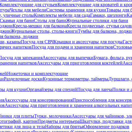
Комплектующие для стульев
Комплектующие для кроватей и кро
итура
Чехлы для мебели
Системы хранения для кухни
Товары для 
, уличные столы
Комплекты мебели для сада
Гамаки, шезлонги
Ка
Скамьи для бани
Столы для бани
Журнальные столики для бани
лоджии
Кресла-мешки для балкона
Кресла подвесные, стулья садо
оджии
Журнальные столы, столы-книги
Тумбы для балкона, лодж
я балкона, лоджии
ши, казаны
Посуда для СВЧ
Крышки и аксессуары для посуды
Гаст
орячих напитков
Посуда для подачи и хранения напитков
Столовы
Посуда для запекания
Аксессуары для выпечки
Бумага, фольга, р
хранения напитков
Аксессуары для приготовления коктейлей
Аксе
ожей
Ножеточки и комплектующие
ки
Разделочные доски
Кухонные термометры, таймеры
Дуршлаги, 
ры для кухни
Органайзеры для специй
Посуда для ланча
Полки и 
ия
Аксессуары для консервирования
Приспособления для консер
ков
Аксессуары для приготовления и хранения алкогольных напи
йники для плиты
Турки, молочники
Аксессуары для чайников, э
отографий, картин
Предметы интерьера
Шкатулки, подставки дл
етики для лица и тела
Наборы для бритья
Оформление подарков
льтры для воды
Фильтры-кувшины
Картриджи, комплектующие д