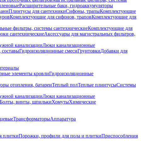
иленовые
Расширительные баки, гидроаккумуляторы
ванн
Плинтусы для сантехники
Сифоны, трапы
Комплектующие
уров
Комплектующие для сифонов, трапов
Комплектующие для
ьные фильтры, системы сантехнические
Комплектующие для
юки сантехнические
Аксессуары для магистральных фильтров,
ружной канализации
Люки канализационные
 составы
Гидроизоляционные смеси
Грунтовки
Добавки для
атериалы
рные элементы кровли
Гидроизоляционные
оры отопления, батареи
Теплый пол
Теплые плинтусы
Системы
ружной канализации
Люки канализационные
Болты, винты, шпильки
Хомуты
Химические
нцевые
Трансформаторы
Аппаратура
я плитки
Порожки, профили для пола и плитки
Приспособления