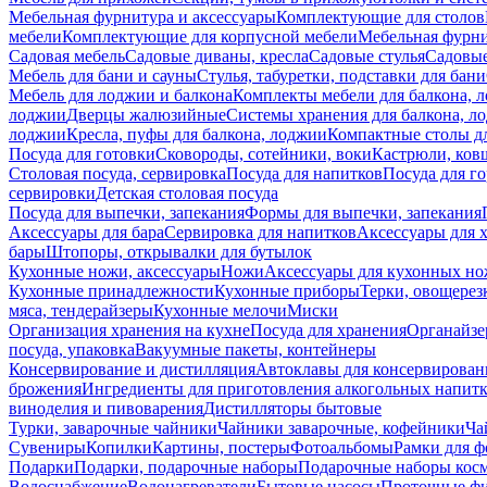
Мебельная фурнитура и аксессуары
Комплектующие для столов
мебели
Комплектующие для корпусной мебели
Мебельная фурн
Садовая мебель
Садовые диваны, кресла
Садовые стулья
Садовые
Мебель для бани и сауны
Стулья, табуретки, подставки для бани
Мебель для лоджии и балкона
Комплекты мебели для балкона, 
лоджии
Дверцы жалюзийные
Системы хранения для балкона, л
лоджии
Кресла, пуфы для балкона, лоджии
Компактные столы дл
Посуда для готовки
Сковороды, сотейники, воки
Кастрюли, ков
Столовая посуда, сервировка
Посуда для напитков
Посуда для г
сервировки
Детская столовая посуда
Посуда для выпечки, запекания
Формы для выпечки, запекания
Аксессуары для бара
Сервировка для напитков
Аксессуары для 
бары
Штопоры, открывалки для бутылок
Кухонные ножи, аксессуары
Ножи
Аксессуары для кухонных н
Кухонные принадлежности
Кухонные приборы
Терки, овощерез
мяса, тендерайзеры
Кухонные мелочи
Миски
Организация хранения на кухне
Посуда для хранения
Органайзе
посуда, упаковка
Вакуумные пакеты, контейнеры
Консервирование и дистилляция
Автоклавы для консервирован
брожения
Ингредиенты для приготовления алкогольных напит
виноделия и пивоварения
Дистилляторы бытовые
Турки, заварочные чайники
Чайники заварочные, кофейники
Ча
Сувениры
Копилки
Картины, постеры
Фотоальбомы
Рамки для ф
Подарки
Подарки, подарочные наборы
Подарочные наборы косм
Водоснабжение
Водонагреватели
Бытовые насосы
Проточные фи