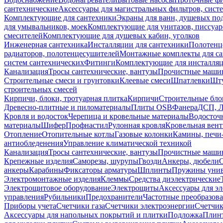
сантехнические
Аксессуары для магистральных фильтров, сист
Комплектующие для сантехники
Экраны для ванн, душевых по
для умывальников, моек
Комплектующие для унитазов, писсуар
смесителей
Комплектующие для душевых кабин, уголков
Инженерная сантехника
Инсталляции для сантехники
Полотенц
радиаторов, полотенцесушителей
Монтажные комплекты для с
систем сантехнических
Фитинги
Комплектующие для инсталля
Канализация
Тросы сантехнические, вантузы
Прочистные маши
Строительные смеси и грунтовки
Клеевые смеси
Шпатлевки
Шту
строительных смесей
Кирпичи, блоки, тротуарная плитка
Кирпичи
Строительные бло
Древесно-плитные и пиломатериалы
Плиты OSB
Фанера
ДСП, 
Кровля и водосток
Черепица и кровельные материалы
Водосточ
материалы
Шифер
Профнастил
Рулонная кровля
Кровельная вен
Отопление
Отопительные котлы
Газовые колонки
Камины, печи
антиобледенения
Управление климатической техникой
Канализация
Тросы сантехнические, вантузы
Прочистные маши
Крепежные изделия
Саморезы, шурупы
Гвозди
Анкеры, дюбели
анкеры
Карабины
Фиксаторы арматуры
Шплинты
Пружины унив
Электромонтажные изделия
Клеммы
Средства диэлектрические
Электрощитовое оборудование
Электрощиты
Аксессуары для э
управления
Рубильники
Предохранители
Частотные преобразов
Приборы учета
Счетчики газа
Счетчики электроэнергии
Счетчи
Аксессуары для напольных покрытий и плитки
Подложка
Плинт