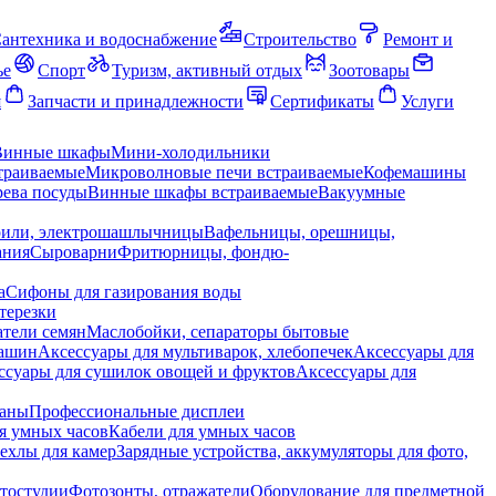
антехника и водоснабжение
Строительство
Ремонт и
ье
Спорт
Туризм, активный отдых
Зоотовары
я
Запчасти и принадлежности
Сертификаты
Услуги
Винные шкафы
Мини-холодильники
траиваемые
Микроволновые печи встраиваемые
Кофемашины
ева посуды
Винные шкафы встраиваемые
Вакуумные
рили, электрошашлычницы
Вафельницы, орешницы,
ания
Сыроварни
Фритюрницы, фондю-
а
Сифоны для газирования воды
терезки
тели семян
Маслобойки, сепараторы бытовые
машин
Аксессуары для мультиварок, хлебопечек
Аксессуары для
ссуары для сушилок овощей и фруктов
Аксессуары для
раны
Профессиональные дисплеи
я умных часов
Кабели для умных часов
ехлы для камер
Зарядные устройства, аккумуляторы для фото,
тостудии
Фотозонты, отражатели
Оборудование для предметной