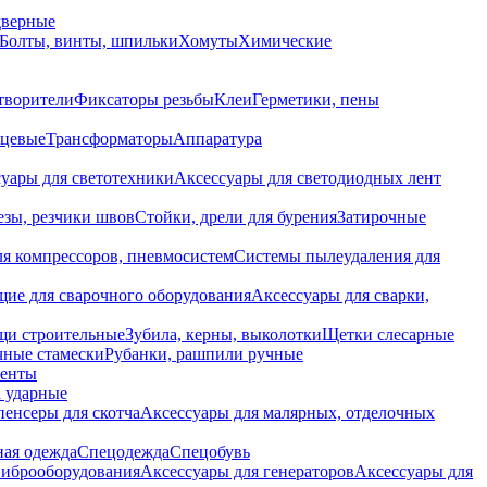
дверные
Болты, винты, шпильки
Хомуты
Химические
творители
Фиксаторы резьбы
Клеи
Герметики, пены
нцевые
Трансформаторы
Аппаратура
уары для светотехники
Аксессуары для светодиодных лент
езы, резчики швов
Стойки, дрели для бурения
Затирочные
ля компрессоров, пневмосистем
Системы пылеудаления для
ие для сварочного оборудования
Аксессуары для сварки,
щи строительные
Зубила, керны, выколотки
Щетки слесарные
чные стамески
Рубанки, рашпили ручные
енты
 ударные
енсеры для скотча
Аксессуары для малярных, отделочных
ная одежда
Спецодежда
Спецобувь
виброоборудования
Аксессуары для генераторов
Аксессуары для