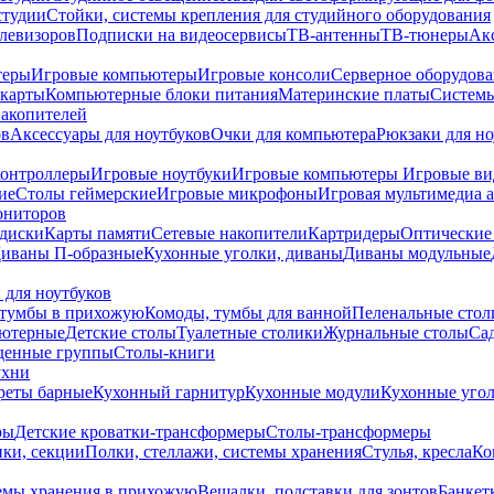
студии
Стойки, системы крепления для студийного оборудования
елевизоров
Подписки на видеосервисы
ТВ-антенны
ТВ-тюнеры
Ак
теры
Игровые компьютеры
Игровые консоли
Серверное оборудов
карты
Компьютерные блоки питания
Материнские платы
Системы
накопителей
ов
Аксессуары для ноутбуков
Очки для компьютера
Рюкзаки для но
контроллеры
Игровые ноутбуки
Игровые компьютеры
Игровые ви
ие
Столы геймерские
Игровые микрофоны
Игровая мультимедиа 
ониторов
диски
Карты памяти
Сетевые накопители
Картридеры
Оптические
иваны П-образные
Кухонные уголки, диваны
Диваны модульные
 для ноутбуков
тумбы в прихожую
Комоды, тумбы для ванной
Пеленальные стол
ьютерные
Детские столы
Туалетные столики
Журнальные столы
Са
денные группы
Столы-книги
ухни
уреты барные
Кухонный гарнитур
Кухонные модули
Кухонные угол
ры
Детские кроватки-трансформеры
Столы-трансформеры
ки, секции
Полки, стеллажи, системы хранения
Стулья, кресла
Ко
емы хранения в прихожую
Вешалки, подставки для зонтов
Банкет