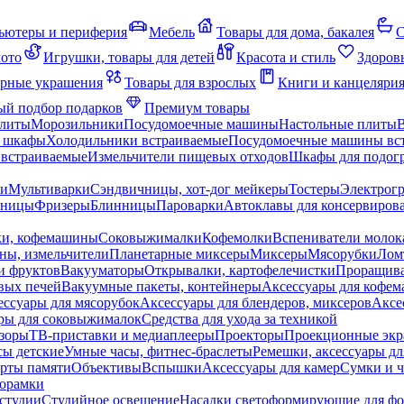
ьютеры и периферия
Мебель
Товары для дома, бакалея
С
мото
Игрушки, товары для детей
Красота и стиль
Здоров
рные украшения
Товары для взрослых
Книги и канцеляри
й подбор подарков
Премиум товары
плиты
Морозильники
Посудомоечные машины
Настольные плиты
 шкафы
Холодильники встраиваемые
Посудомоечные машины вс
встраиваемые
Измельчители пищевых отходов
Шкафы для подогр
чи
Мультиварки
Сэндвичницы, хот-дог мейкеры
Тостеры
Электрог
еницы
Фризеры
Блинницы
Пароварки
Автоклавы для консервиров
ки, кофемашины
Соковыжималки
Кофемолки
Вспениватели молок
ны, измельчители
Планетарные миксеры
Миксеры
Мясорубки
Лом
и фруктов
Вакууматоры
Открывалки, картофелечистки
Проращива
вых печей
Вакуумные пакеты, контейнеры
Аксессуары для кофе
ессуары для мясорубок
Аксессуары для блендеров, миксеров
Аксе
ры для соковыжималок
Средства для ухода за техникой
зоры
ТВ-приставки и медиаплееры
Проекторы
Проекционные эк
сы детские
Умные часы, фитнес-браслеты
Ремешки, аксессуары дл
рты памяти
Объективы
Вспышки
Аксессуары для камер
Сумки и ч
орамки
студии
Студийное освещение
Насадки светоформирующие для фо