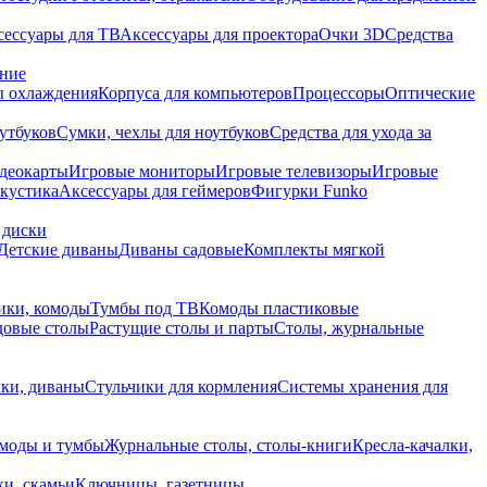
сессуары для ТВ
Аксессуары для проектора
Очки 3D
Средства
ание
 охлаждения
Корпуса для компьютеров
Процессоры
Оптические
утбуков
Сумки, чехлы для ноутбуков
Средства для ухода за
деокарты
Игровые мониторы
Игровые телевизоры
Игровые
акустика
Аксессуары для геймеров
Фигурки Funko
 диски
Детские диваны
Диваны садовые
Комплекты мягкой
ики, комоды
Тумбы под ТВ
Комоды пластиковые
довые столы
Растущие столы и парты
Столы, журнальные
ки, диваны
Стульчики для кормления
Системы хранения для
моды и тумбы
Журнальные столы, столы-книги
Кресла-качалки,
ки, скамьи
Ключницы, газетницы