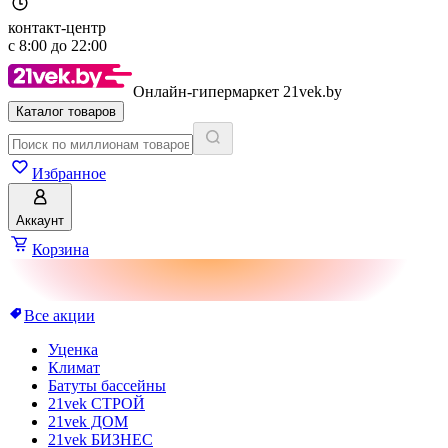
контакт-центр
с
8:00
до
22:00
Онлайн-гипермаркет 21vek.by
Каталог товаров
Избранное
Аккаунт
Корзина
Все акции
Уценка
Климат
Батуты бассейны
21vek СТРОЙ
21vek ДОМ
21vek БИЗНЕС