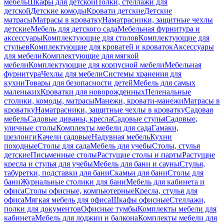
мебель
Шкафы для детской
Полки, стеллажи для
детской
Детские комоды
Кровати детские
Детские
матрасы
Матрасы в кроватку
Наматрасники, защитные чехлы
детские
Мебель для детского сада
Мебельная фурнитура и
аксессуары
Комплектующие для столов
Комплектующие для
стульев
Комплектующие для кроватей и кроваток
Аксессуары
для мебели
Комплектующие для мягкой
мебели
Комплектующие для корпусной мебели
Мебельная
фурнитура
Чехлы для мебели
Системы хранения для
кухни
Товары для безопасности детей
Мебель для самых
маленьких
Кроватки для новорожденных
Пеленальные
столики, комоды, матрасы
Манежи, кровати-манежи
Матрасы в
кроватку
Наматрасники, защитные чехлы в кроватку
Садовая
мебель
Садовые диваны, кресла
Садовые стулья
Садовые,
уличные столы
Комплекты мебели для сада
Гамаки,
шезлонги
Качели садовые
Надувная мебель
Кухни
походные
Столы для сада
Мебель для учебы
Столы, стулья
детские
Письменные столы
Растущие столы и парты
Растущие
кресла и стулья для учебы
Мебель для бани и сауны
Стулья,
табуретки, подставки для бани
Скамьи для бани
Столы для
бани
Журнальные столики для бани
Мебель для кабинета и
офиса
Столы офисные, компьютерные
Кресла, стулья для
офиса
Мягкая мебель для офиса
Шкафы офисные
Стеллажи,
полки для документов
Офисные тумбы
Комплекты мебели для
кабинета
Мебель для лоджии и балкона
Комплекты мебели для