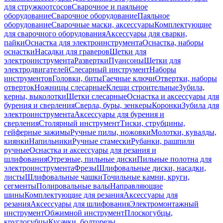
для стружкоотсосов
Сварочное и паяльное
оборудование
Сварочное оборудование
Паяльное
оборудование
Сварочные маски, аксессуары
Комплектующие
для сварочного оборудования
Аксессуары для сварки,
пайки
Оснастка для электроинструмента
Оснастка, наборы
оснастки
Насадки для граверов
Щетки для
электроинструмента
Развертки
Пуансоны
Щетки для
электродвигателей
Слесарный инструмент
Наборы
инструментов
Головки, биты
Гаечные ключи
Отвертки, наборы
отверток
Ножницы слесарные
Клещи строительные
Зубила,
керны, выколотки
Щетки слесарные
Оснастка и аксессуары для
бурения и сверления
Сверла, буры, зенкеры
Коронки
Зубила для
электроинструмента
Аксессуары для бурения и
сверления
Столярный инструмент
Тиски, струбцины,
гейферные зажимы
Ручные пилы, ножовки
Молотки, кувалды,
киянки
Напильники
Ручные стамески
Рубанки, рашпили
ручные
Оснастка и аксессуары для резания и
шлифования
Отрезные, пильные диски
Пильные полотна для
электроинструмента
Фрезы
Шлифовальные диски, насадки,
листы
Шлифовальные чашки
Точильные камни, круги,
сегменты
Полировальные валы
Направляющие
шины
Комплектующие для резания
Аксессуары для
резания
Аксессуары для шлифования
Электромонтажный
инструмент
Обжимной инструмент
Плоскогубцы,
круглогубцы
Кусачки, болторезы,