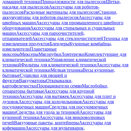
домашней техники
Принадлежности для пылесосов
Щетки,
насадки для пылесосов
Аксессуары для роботов-
пылесосов
Расходные материалы для пылесосов
Станции,
аккумуляторы для роботов-пылесосов
Аксессуары для
швейных машин
Аксессуары для промышленного швейного
оборудования
Аксессуары для стиральных и сушильных
машин
Аксессуары для пароочистителей,
отпаривателей
Аксессуары для стеклоочистителей
Техника для
измельчения продуктов
Блендеры
Кухонные комбайны,
измельчители
Планетарные
миксеры
Миксеры
Мясорубки
Ломтерезки
Комплектующие для
климатической техники
Управление климатической
техникой
Фильтры для климатической техники
Аксессуары для
климатической техники
Мелкая техника
Весы кухонные,
бытовые
Сушилки для овощей и
фруктов
Вакууматоры
Открывалки,
картофелечистки
Проращиватели семян
Маслобойки,
сепараторы бытовые
Аксессуары для крупной
техники
Аксессуары для вытяжек
Аксессуары для плит и
духовок
Аксессуары для холодильников
Аксессуары для
посудомоечных машин
Средства для посудомоечных
машин
Средства для ухода за техникой
Аксессуары для
кухонной техники
Аксессуары для микроволновых
печей
Вакуумные пакеты, контейнеры
Аксессуары для
кофемашин
Аксессуары для мультиварок,