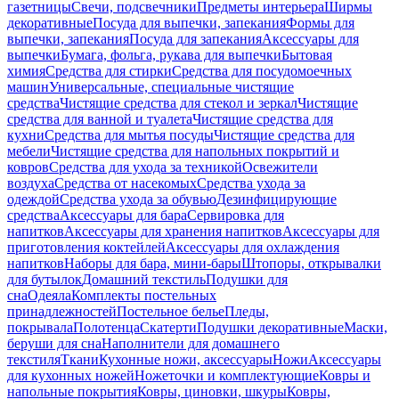
газетницы
Свечи, подсвечники
Предметы интерьера
Ширмы
декоративные
Посуда для выпечки, запекания
Формы для
выпечки, запекания
Посуда для запекания
Аксессуары для
выпечки
Бумага, фольга, рукава для выпечки
Бытовая
химия
Средства для стирки
Средства для посудомоечных
машин
Универсальные, специальные чистящие
средства
Чистящие средства для стекол и зеркал
Чистящие
средства для ванной и туалета
Чистящие средства для
кухни
Средства для мытья посуды
Чистящие средства для
мебели
Чистящие средства для напольных покрытий и
ковров
Средства для ухода за техникой
Освежители
воздуха
Средства от насекомых
Средства ухода за
одеждой
Средства ухода за обувью
Дезинфицирующие
средства
Аксессуары для бара
Сервировка для
напитков
Аксессуары для хранения напитков
Аксессуары для
приготовления коктейлей
Аксессуары для охлаждения
напитков
Наборы для бара, мини-бары
Штопоры, открывалки
для бутылок
Домашний текстиль
Подушки для
сна
Одеяла
Комплекты постельных
принадлежностей
Постельное белье
Пледы,
покрывала
Полотенца
Скатерти
Подушки декоративные
Маски,
беруши для сна
Наполнители для домашнего
текстиля
Ткани
Кухонные ножи, аксессуары
Ножи
Аксессуары
для кухонных ножей
Ножеточки и комплектующие
Ковры и
напольные покрытия
Ковры, циновки, шкуры
Ковры,