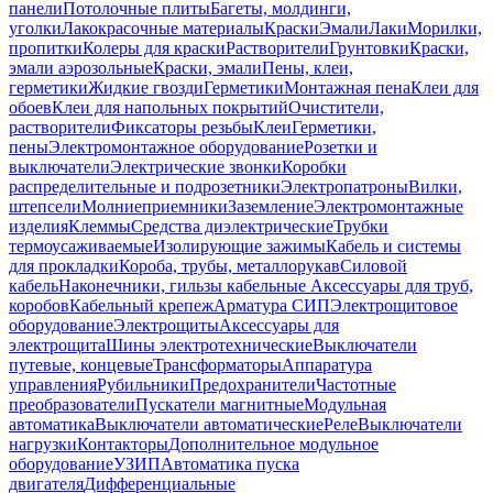
панели
Потолочные плиты
Багеты, молдинги,
уголки
Лакокрасочные материалы
Краски
Эмали
Лаки
Морилки,
пропитки
Колеры для краски
Растворители
Грунтовки
Краски,
эмали аэрозольные
Краски, эмали
Пены, клеи,
герметики
Жидкие гвозди
Герметики
Монтажная пена
Клеи для
обоев
Клеи для напольных покрытий
Очистители,
растворители
Фиксаторы резьбы
Клеи
Герметики,
пены
Электромонтажное оборудование
Розетки и
выключатели
Электрические звонки
Коробки
распределительные и подрозетники
Электропатроны
Вилки,
штепсели
Молниеприемники
Заземление
Электромонтажные
изделия
Клеммы
Средства диэлектрические
Трубки
термоусаживаемые
Изолирующие зажимы
Кабель и системы
для прокладки
Короба, трубы, металлорукав
Силовой
кабель
Наконечники, гильзы кабельные
Аксессуары для труб,
коробов
Кабельный крепеж
Арматура СИП
Электрощитовое
оборудование
Электрощиты
Аксессуары для
электрощита
Шины электротехнические
Выключатели
путевые, концевые
Трансформаторы
Аппаратура
управления
Рубильники
Предохранители
Частотные
преобразователи
Пускатели магнитные
Модульная
автоматика
Выключатели автоматические
Реле
Выключатели
нагрузки
Контакторы
Дополнительное модульное
оборудование
УЗИП
Автоматика пуска
двигателя
Дифференциальные