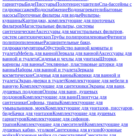
гарнитуры
Биде
Писсуары
Полотенцесушители
Спа-бассейны с
гидромассажем
Водоснабжение
Водонагреватели
Бытовые
насосы
Проточные фильтры для воды
Фильтры-
кувшины
Картриджи, комплектующие для проточных
фильтров
Магистральные фильтры, системы
сантехнические
Аксессуары для магистральных фильтров,
систем сантехнических
Трубы полипропиленовые
Фитинги
полипропиленовые
Расширительные баки,
гидроаккумуляторы
Обустройство ванной комнаты и
туалета
Мебель для ванной
Зеркала для ванной
Аксессуары для
ванной и туалета
Сиденья и чехлы для унитаза
Шторки,
карнизы для ванны
Стеклянные, пластиковые шторки для
ванны
Наборы для ванной и туалета
Зеркала
косметические
Сиденья для ванны
Коврики для ванной и
туалета
Экран-дверки в туалет
Комплектующие для мебели в
ванную
Комплектующие для сантехники
Экраны для ванн,
душевых поддонов
Опоры для ванн, душевых
поддонов
Комплектующие для ванн
Плинтусы для
сантехники
Сифоны, трапы
Комплектующие для
умывальников, моек
Комплектующие для унитазов, писсуаров,
биде
Бачки для унитазов
Комплектующие для душевых
гарнитуров
Комплектующие для сифонов,
трапов
Комплектующие для смесителей
Комплектующие для
душевых кабин, уголков
Сантехника для кухни
Кухонные
мойки
Кухонные мойки со смесителями
Смесители для