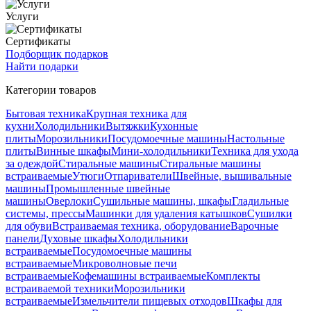
Услуги
Сертификаты
Подборщик подарков
Найти подарки
Категории товаров
Бытовая техника
Крупная техника для
кухни
Холодильники
Вытяжки
Кухонные
плиты
Морозильники
Посудомоечные машины
Настольные
плиты
Винные шкафы
Мини-холодильники
Техника для ухода
за одеждой
Стиральные машины
Стиральные машины
встраиваемые
Утюги
Отпариватели
Швейные, вышивальные
машины
Промышленные швейные
машины
Оверлоки
Сушильные машины, шкафы
Гладильные
системы, прессы
Машинки для удаления катышков
Сушилки
для обуви
Встраиваемая техника, оборудование
Варочные
панели
Духовые шкафы
Холодильники
встраиваемые
Посудомоечные машины
встраиваемые
Микроволновые печи
встраиваемые
Кофемашины встраиваемые
Комплекты
встраиваемой техники
Морозильники
встраиваемые
Измельчители пищевых отходов
Шкафы для