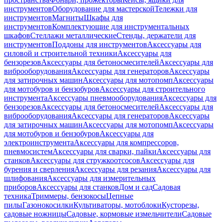
инструментов
Оборудование для мастерской
Тележки для
инструментов
Магниты
Шкафы для
инструментов
Комплектующие для инструментальных
шкафов
Стеллажи металлические
Стенды, держатели для
инструментов
Поддоны для инструментов
Аксессуары для
силовой и строительной техники
Аксессуары для
бензорезов
Аксессуары для бетоносмесителей
Аксессуары для
виброоборудования
Аксессуары для генераторов
Аксессуары
для затирочных машин
Аксессуары для мотопомп
Аксессуары
для мотобуров и бензобуров
Аксессуары для строительного
инструмента
Аксессуары пневмооборудования
Аксессуары для
бензорезов
Аксессуары для бетоносмесителей
Аксессуары для
виброоборудования
Аксессуары для генераторов
Аксессуары
для затирочных машин
Аксессуары для мотопомп
Аксессуары
для мотобуров и бензобуров
Аксессуары для
электроинструмента
Аксессуары для компрессоров,
пневмосистем
Аксессуары для сварки, пайки
Аксессуары для
станков
Аксессуары для стружкоотсосов
Аксессуары для
бурения и сверления
Аксессуары для резания
Аксессуары для
шлифования
Аксессуары для измерительных
приборов
Аксессуары для станков
Дом и сад
Садовая
техника
Триммеры, бензокосы
Цепные
пилы
Газонокосилки
Культиваторы, мотоблоки
Кусторезы,
садовые ножницы
Садовые, кормовые измельчители
Садовые