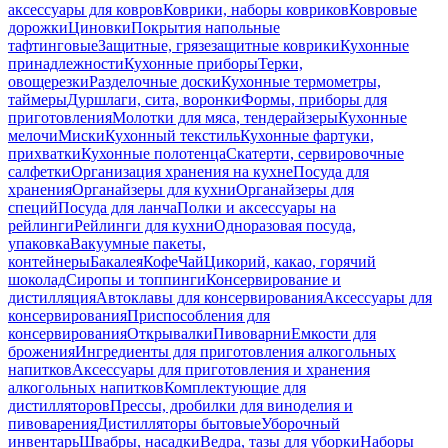
аксессуары для ковров
Коврики, наборы ковриков
Ковровые
дорожки
Циновки
Покрытия напольные
тафтинговые
Защитные, грязезащитные коврики
Кухонные
принадлежности
Кухонные приборы
Терки,
овощерезки
Разделочные доски
Кухонные термометры,
таймеры
Дуршлаги, сита, воронки
Формы, приборы для
приготовления
Молотки для мяса, тендерайзеры
Кухонные
мелочи
Миски
Кухонный текстиль
Кухонные фартуки,
прихватки
Кухонные полотенца
Скатерти, сервировочные
салфетки
Организация хранения на кухне
Посуда для
хранения
Органайзеры для кухни
Органайзеры для
специй
Посуда для ланча
Полки и аксессуары на
рейлинги
Рейлинги для кухни
Одноразовая посуда,
упаковка
Вакуумные пакеты,
контейнеры
Бакалея
Кофе
Чай
Цикорий, какао, горячий
шоколад
Сиропы и топпинги
Консервирование и
дистилляция
Автоклавы для консервирования
Аксессуары для
консервирования
Приспособления для
консервирования
Открывалки
Пивоварни
Емкости для
брожения
Ингредиенты для приготовления алкогольных
напитков
Аксессуары для приготовления и хранения
алкогольных напитков
Комплектующие для
дистилляторов
Прессы, дробилки для виноделия и
пивоварения
Дистилляторы бытовые
Уборочный
инвентарь
Швабры, насадки
Ведра, тазы для уборки
Наборы