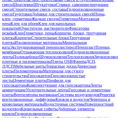
смеси
Шпатлевки
Штукатурки
Стяжки, самонивелирующие
смеси
Строительные смеси, составы
Гидроизоляционные
смеси
Грунтовки
Добавки для строительных смесей
Пены,
клеи, герметики
Жидкие гвозди
Герметики
Монтажная
пена
Клеи для обоев
Клеи для напольных
покрытий
Очистители, растворители
Фиксаторы
резьбы
Клеи
Герметики, пены
Кирпичи, блоки, тротуарная
плитка
Кирпичи
Строительные блоки
Тротуарная
плитка
Изоляционные материалы
Минеральная
вата
Экструдированный пенополистирол
Пенопласт
Пленки,
мембраны
Отражающая теплоизоляция
Гидроизоляционные
ленты
Поликарбонат
Шумоизоляция
Теплоизоляция
Звукоизоляц
плитные и пиломатериалы
Плиты OSB
Фанера
ДСП,
ЛДСП
Мебельные щиты
Террасные доски
Древесные
плиты
Пиломатериалы
Материалы для сухого
строительства
Гипсокартон
Гипсоволокнистые
листы
Цементные плиты
Профили для
гипсокартона
Комплектующие для гипсокартона
Ленты
армирующие
Уплотнительные ленты
Гипсовые и цементные
плиты
Вентиляторы вытяжные
Системы воздуховодов
Решетки
вентиляционные, диффузоры
Кровля и водосток
Черепица и
кровельные материалы
Водосточные системы
Поверхностный
водоотвод
Кровельные софиты
Доборные элементы
кровли
Гидроизоляционные