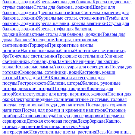
балкона, лоджии
Кресла-мешки для балкона
Кресла подвесные,
стулья садовые
Столы для балкона, лоджии
Шкафы для
балкона, лоджии
Дверцы жалюзийные
Системы хранения для
балкона, лоджии
Журнальные столы, столы-книги
Тумбы для
балкона, лоджии
Кресла-качалки, кресла-маятники
Стулья для
балкона, лоджии
Кресла, пуфы для балкона,
лоджии
Компактные столы для балкона, лоджии
Товары для
дома, бакалея
Освещение
Люстры, потолочные
светильники
Торшеры
Прикроватные лампы,
ночники
Настольные лампы
Споты
Настенные светильники,
бра
Точечные светильники
Трековые светильники
Уличные
светильники, фонари, бра
Лампы
Освещение для картин,
зеркал
Кольцевые лампы
Аксессуары для освещения
Посуда для
готовки
Сковороды, сотейники, воки
Кастрюли, ковши,
казаны
Посуда для СВЧ
Крышки и аксессуары для
посуды
Гастроемкости
Жалюзи, шторы
Жалюзи, рулонные
шторы, римские шторы
Шторы, гардины
Карнизы для
штор
Комплектующие для штор, карнизов, жалюзи
Пленки для
окон
Электроприводные солнцезащитные системы
Столовая
посуда, сервировка
Посуда для напитков
Посуда для горячих
напитков
Посуда для подачи и хранения напитков
Столовые
приборы
Столовая посуда
Посуда для сервировки
Предметы
сервировки
Детская столовая посуда
Декор
Зеркала
Кашпо,
стойки для цветов
Картины, постеры
Часы
интерьерные
Искусственные цветы, растения
Вазы
Ключницы,