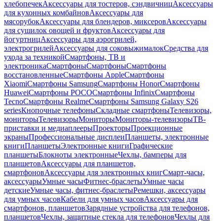
хлебопечек
Аксессуары для тостеров, сэндвичниц
Аксессуары
для кухонных комбайнов
Аксессуары для
мясорубок
Аксессуары для блендеров, миксеров
Аксессуары
для сушилок овощей и фруктов
Аксессуары для
йогуртниц
Аксессуары для аэрогрилей,
электрогрилей
Аксессуары для соковыжималок
Средства для
ухода за техникой
Смартфоны, ТВ и
электроника
Смартфоны
Смартфоны
Смартфоны
восстановленные
Смартфоны Apple
Смартфоны
Xiaomi
Смартфоны Samsung
Смартфоны Honor
Смартфоны
Huawei
Смартфоны POCO
Смартфоны Infinix
Смартфоны
Tecno
Смартфоны Realme
Смартфоны Samsung Galaxy S26
series
Кнопочные телефоны
Складные смартфоны
Телевизоры,
мониторы
Телевизоры
Мониторы
Мониторы-телевизоры
ТВ-
приставки и медиаплееры
Проекторы
Проекционные
экраны
Профессиональные дисплеи
Планшеты, электронные
книги
Планшеты
Электронные книги
Графические
планшеты
Блокноты электронные
Чехлы, бамперы для
планшетов
Аксессуары для планшетов,
смартфонов
Аксессуары для электронных книг
Смарт-часы,
аксессуары
Умные часы
Фитнес-браслеты
Умные часы
детские
Умные часы, фитнес-браслеты
Ремешки, аксессуары
для умных часов
Кабели для умных часов
Аксессуары для
смартфонов, планшетов
Зарядные устройства для телефонов,
планшетов
Чехлы, защитные стекла для телефонов
Чехлы для