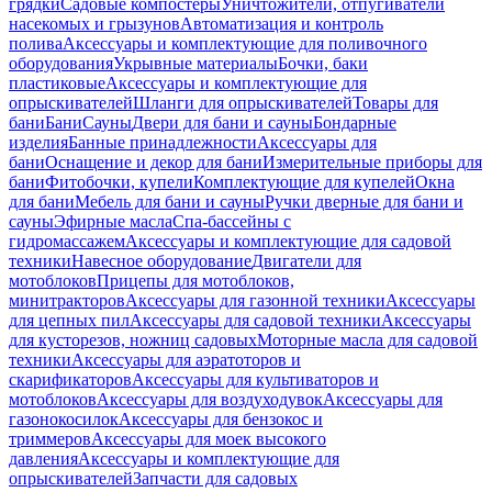
грядки
Садовые компостеры
Уничтожители, отпугиватели
насекомых и грызунов
Автоматизация и контроль
полива
Аксессуары и комплектующие для поливочного
оборудования
Укрывные материалы
Бочки, баки
пластиковые
Аксессуары и комплектующие для
опрыскивателей
Шланги для опрыскивателей
Товары для
бани
Бани
Сауны
Двери для бани и сауны
Бондарные
изделия
Банные принадлежности
Аксессуары для
бани
Оснащение и декор для бани
Измерительные приборы для
бани
Фитобочки, купели
Комплектующие для купелей
Окна
для бани
Мебель для бани и сауны
Ручки дверные для бани и
сауны
Эфирные масла
Спа-бассейны с
гидромассажем
Аксессуары и комплектующие для садовой
техники
Навесное оборудование
Двигатели для
мотоблоков
Прицепы для мотоблоков,
минитракторов
Аксессуары для газонной техники
Аксессуары
для цепных пил
Аксессуары для садовой техники
Аксессуары
для кусторезов, ножниц садовых
Моторные масла для садовой
техники
Аксессуары для аэратоторов и
скарификаторов
Аксессуары для культиваторов и
мотоблоков
Аксессуары для воздуходувок
Аксессуары для
газонокосилок
Аксессуары для бензокос и
триммеров
Аксессуары для моек высокого
давления
Аксессуары и комплектующие для
опрыскивателей
Запчасти для садовых