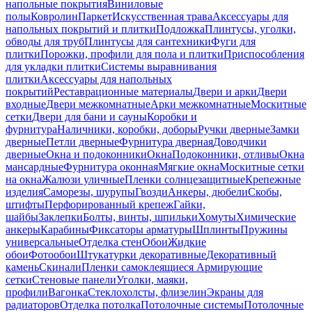
напольные покрытия
Виниловые
полы
Ковролин
Паркет
Искусственная трава
Аксессуары для
напольных покрытий и плитки
Подложка
Плинтусы, уголки,
обводы для труб
Плинтусы для сантехники
Фуги для
плитки
Порожки, профили для пола и плитки
Приспособления
для укладки плитки
Системы выравнивания
плитки
Аксессуары для напольных
покрытий
Реставрационные материалы
Двери и арки
Двери
входные
Двери межкомнатные
Арки межкомнатные
Москитные
сетки
Двери для бани и сауны
Коробки и
фурнитура
Наличники, коробки, доборы
Ручки дверные
Замки
дверные
Петли дверные
Фурнитура дверная
Доводчики
дверные
Окна и подоконники
Окна
Подоконники, отливы
Окна
мансардные
Фурнитура оконная
Мягкие окна
Москитные сетки
на окна
Жалюзи уличные
Пленки солнцезащитные
Крепежные
изделия
Саморезы, шурупы
Гвозди
Анкеры, дюбели
Скобы,
штифты
Перфорированный крепеж
Гайки,
шайбы
Заклепки
Болты, винты, шпильки
Хомуты
Химические
анкеры
Карабины
Фиксаторы арматуры
Шплинты
Пружины
универсальные
Отделка стен
Обои
Жидкие
обои
Фотообои
Штукатурки декоративные
Декоративный
камень
Скинали
Пленки самоклеящиеся
Армирующие
сетки
Стеновые панели
Уголки, маяки,
профили
Вагонка
Стеклохолсты, флизелин
Экраны для
радиаторов
Отделка потолка
Потолочные системы
Потолочные