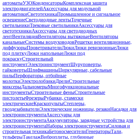
автоматы
УЗО
Конденсаторы
Комплексная защита
электродвигателей
Аксессуары для модульной
автоматики
Светотехника
Промышленное и сигнальное
освещение
Светодиодные ленты
Точечные
светильники
Трековые светильники
Аксессуары для
светотехники
Аксессуары для светодиодных
лент
Вентиляция
Вентиляторы вытяжные
Вентиляторы
канальные
Системы воздуховодов
Решетки вентиляционные,
диффузоры
Проветриватели
Люки
Люки ревизионные
Люки
под плитку
Люки напольные
Люки под
покраску
Строительный
инструмент
Электроинструмент
Шуруповерты,
гайковерты
Шлифмашины
Циркулярные, сабельные
пилы
Перфораторы, отбойные
молотки
Электролобзики
Дрели
Строительные
миксеры
Дальномеры
Многофункциональные
инструменты
Строительные фены
Строительные
пистолеты
Фрезеры
Рубанки, стамески
электрические
Краскопульты
Степлеры,
гвоздезабиватели
Электрические ножницы, резаки
Насадки для
электроинструмента
Аксессуары для
электроинструмента
Аккумуляторы, зарядные устройства для
электроинструмента
Наборы электроинструмента
Силовая и
строительная техника
Бетоносмесители
Генераторы
Тали,
тельферы
Такелаж
Виброплиты, глубинные