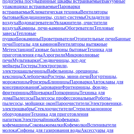
подогрева посуды
Винные шкафы встраиваемые
Вакуумные
упаковщики встраиваемые
Пароварки
встраиваемые
Климатическая техника
Вентиляторы
бытовые
Кондиционеры, сплит-системы
Охладители
воздуха
Водонагреватели
Увлажнители, очистители
воздуха
Камины, печи-камины
Обогреватели
Тепловые
завесы
Тепловые
пушки
Биокамины
Проветриватели
Отопительные печи
Банные
печи
Порталы для каминов
Вентиляторы вытяжные
Метеостанции
Газовые баллоны бытовые
Техника для
приготовления еды
Аэрогрили
Микроволновые
печи
Мультиварки
Сэндвичницы, хот-дог
мейкеры
Тостеры
Электрогрили,
электрошашлычницы
Вафельницы, орешницы,
кексницы
Хлебопечки
Ростеры, мини-печи
Йогуртницы,
мороженицы
Фризеры
Блинницы
Пароварки
Автоклавы для
консервирования
Сыроварни
Фритюрницы, фондю-
фритюрницы
Яйцеварки
Попкорницы
Техника для
дома
Пылесосы
Пылесосы профессиональные
Роботы-
пылесосы, мойщики окон
Пароочистители
Электровеники,
электрошвабры
Стеклоочистители
Стерилизационное
оборудование
Техника для приготовления
напитков
Электрочайники
Кофеварки,
кофемашины
Соковыжималки
Кофемолки
Вспениватели
молока
Сифоны для газирования воды
Аксессуары для