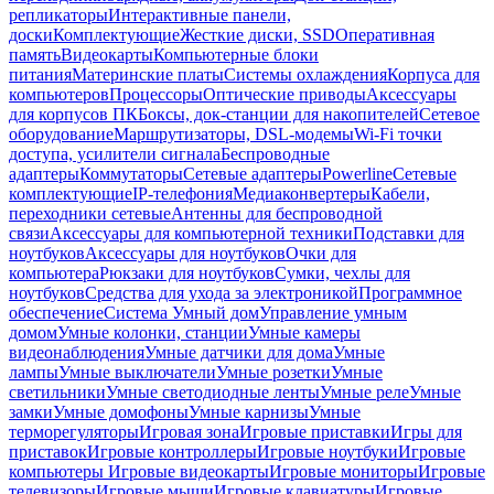
репликаторы
Интерактивные панели,
доски
Комплектующие
Жесткие диски, SSD
Оперативная
память
Видеокарты
Компьютерные блоки
питания
Материнские платы
Системы охлаждения
Корпуса для
компьютеров
Процессоры
Оптические приводы
Аксессуары
для корпусов ПК
Боксы, док-станции для накопителей
Сетевое
оборудование
Маршрутизаторы, DSL-модемы
Wi-Fi точки
доступа, усилители сигнала
Беспроводные
адаптеры
Коммутаторы
Сетевые адаптеры
Powerline
Сетевые
комплектующие
IP-телефония
Медиаконвертеры
Кабели,
переходники сетевые
Антенны для беспроводной
связи
Аксессуары для компьютерной техники
Подставки для
ноутбуков
Аксессуары для ноутбуков
Очки для
компьютера
Рюкзаки для ноутбуков
Сумки, чехлы для
ноутбуков
Средства для ухода за электроникой
Программное
обеспечение
Система Умный дом
Управление умным
домом
Умные колонки, станции
Умные камеры
видеонаблюдения
Умные датчики для дома
Умные
лампы
Умные выключатели
Умные розетки
Умные
светильники
Умные светодиодные ленты
Умные реле
Умные
замки
Умные домофоны
Умные карнизы
Умные
терморегуляторы
Игровая зона
Игровые приставки
Игры для
приставок
Игровые контроллеры
Игровые ноутбуки
Игровые
компьютеры
Игровые видеокарты
Игровые мониторы
Игровые
телевизоры
Игровые мыши
Игровые клавиатуры
Игровые