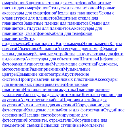
смартфонов
Защитные стекла для смартфонов
Защитные
пленки для смартфонов
Стилусы для смартфонов
Игровые
аксессуары для смартфонов
Чехлы для планшетов
Чехлы с
клавиатурой для планшетов
Защитные стекла для
планшетов
Защитные пленки для планшетов
Сумки для
планшетов
Стилусы для планшетов
Аксессуары для
планшетов, смартфонов
Кабели для телефонов,
планшетов
Фото,
видеосъемка
Фотоаппараты
Видеокамеры
Экшн-камеры
Карты
памяти
Объективы
Вспышки
Аксессуары для камер
Сумки и
чехлы для камер
Зарядные устройства, аккумуляторы для фото,
видеокамер
Аксессуары для объективов
Штативы
Цифровые
фоторамки
Аудиотехника
Мультимедиа акустика
Радиочасы,
метеостанции
Радиоприемники
Музыкальные
центры
Домашние кинотеатры
Акустические
системы
Проигрыватели виниловых пластинок
Аксессуары
для виниловых проигрывателей
Виниловые
пластинки
Инсталляционная акустика
Трансляционные
усилители
Аксессуары для аудиотехники
Комплектующие для
акустики
Акустические кабели
Подставки, стойки для
акустики
Сумки, чехлы для акустики
Оборудование для
фотостудии
Кольцевые лампы
Фоны для фотостудии
Студийное
освещение
Насадки светоформирующие для
фотостудии
Фотозонты, отражатели
Оборудование для
предметной съемки
Вспышки студийные
Комплекты