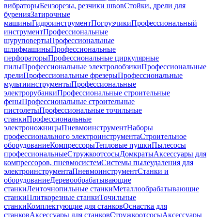
вибраторы
Бензорезы, резчики швов
Стойки, дрели для
бурения
Затирочные
машины
Гидроинструмент
Погрузчики
Профессиональный
инструмент
Профессиональные
шуруповерты
Профессиональные
шлифмашины
Профессиональные
перфораторы
Профессиональные циркулярные
пилы
Профессиональные электролобзики
Профессиональные
дрели
Профессиональные фрезеры
Профессиональные
мультиинструменты
Профессиональные
электрорубанки
Профессиональные строительные
фены
Профессиональные строительные
пистолеты
Профессиональные точильные
станки
Профессиональные
электроножницы
Пневмоинструмент
Наборы
профессионального электроинструмента
Строительное
оборудование
Компрессоры
Тепловые пушки
Пылесосы
профессиональные
Стружкоотсосы
Домкраты
Аксессуары для
компрессоров, пневмосистем
Системы пылеудаления для
электроинструмента
Пневмоинструмент
Станки и
оборудование
Деревообрабатывающие
станки
Ленточнопильные станки
Металлообрабатывающие
станки
Плиткорезные станки
Точильные
станки
Комплектующие для станков
Оснастка для
станков
Аксессуары для станков
Стружкоотсосы
Аксессуары