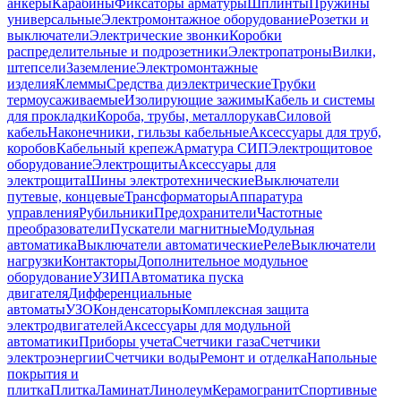
анкеры
Карабины
Фиксаторы арматуры
Шплинты
Пружины
универсальные
Электромонтажное оборудование
Розетки и
выключатели
Электрические звонки
Коробки
распределительные и подрозетники
Электропатроны
Вилки,
штепсели
Заземление
Электромонтажные
изделия
Клеммы
Средства диэлектрические
Трубки
термоусаживаемые
Изолирующие зажимы
Кабель и системы
для прокладки
Короба, трубы, металлорукав
Силовой
кабель
Наконечники, гильзы кабельные
Аксессуары для труб,
коробов
Кабельный крепеж
Арматура СИП
Электрощитовое
оборудование
Электрощиты
Аксессуары для
электрощита
Шины электротехнические
Выключатели
путевые, концевые
Трансформаторы
Аппаратура
управления
Рубильники
Предохранители
Частотные
преобразователи
Пускатели магнитные
Модульная
автоматика
Выключатели автоматические
Реле
Выключатели
нагрузки
Контакторы
Дополнительное модульное
оборудование
УЗИП
Автоматика пуска
двигателя
Дифференциальные
автоматы
УЗО
Конденсаторы
Комплексная защита
электродвигателей
Аксессуары для модульной
автоматики
Приборы учета
Счетчики газа
Счетчики
электроэнергии
Счетчики воды
Ремонт и отделка
Напольные
покрытия и
плитка
Плитка
Ламинат
Линолеум
Керамогранит
Спортивные