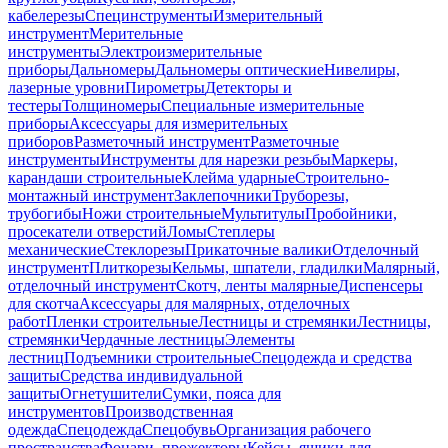
кабелерезы
Специнструменты
Измерительный
инструмент
Мерительные
инструменты
Электроизмерительные
приборы
Дальномеры
Дальномеры оптические
Нивелиры,
лазерные уровни
Пирометры
Детекторы и
тестеры
Толщиномеры
Специальные измерительные
приборы
Аксессуары для измерительных
приборов
Разметочный инструмент
Разметочные
инструменты
Инструменты для нарезки резьбы
Маркеры,
карандаши строительные
Клейма ударные
Строительно-
монтажный инструмент
Заклепочники
Труборезы,
трубогибы
Ножи строительные
Мультитулы
Пробойники,
просекатели отверстий
Ломы
Степлеры
механические
Стеклорезы
Прикаточные валики
Отделочный
инструмент
Плиткорезы
Кельмы, шпатели, гладилки
Малярный,
отделочный инструмент
Скотч, ленты малярные
Диспенсеры
для скотча
Аксессуары для малярных, отделочных
работ
Пленки строительные
Лестницы и стремянки
Лестницы,
стремянки
Чердачные лестницы
Элементы
лестниц
Подъемники строительные
Спецодежда и средства
защиты
Средства индивидуальной
защиты
Огнетушители
Сумки, пояса для
инструментов
Производственная
одежда
Спецодежда
Спецобувь
Организация рабочего
пространства
Фонари, прожекторы
Кейсы, ящики для