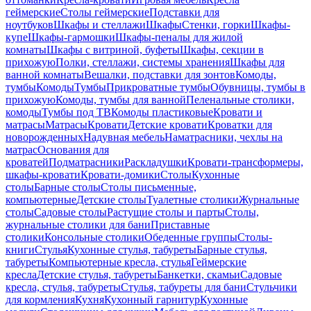
геймерские
Столы геймерские
Подставки для
ноутбуков
Шкафы и стеллажи
Шкафы
Стенки, горки
Шкафы-
купе
Шкафы-гармошки
Шкафы-пеналы для жилой
комнаты
Шкафы с витриной, буфеты
Шкафы, секции в
прихожую
Полки, стеллажи, системы хранения
Шкафы для
ванной комнаты
Вешалки, подставки для зонтов
Комоды,
тумбы
Комоды
Тумбы
Прикроватные тумбы
Обувницы, тумбы в
прихожую
Комоды, тумбы для ванной
Пеленальные столики,
комоды
Тумбы под ТВ
Комоды пластиковые
Кровати и
матрасы
Матрасы
Кровати
Детские кровати
Кроватки для
новорожденных
Надувная мебель
Наматрасники, чехлы на
матрас
Основания для
кроватей
Подматрасники
Раскладушки
Кровати-трансформеры,
шкафы-кровати
Кровати-домики
Столы
Кухонные
столы
Барные столы
Столы письменные,
компьютерные
Детские столы
Туалетные столики
Журнальные
столы
Садовые столы
Растущие столы и парты
Столы,
журнальные столики для бани
Приставные
столики
Консольные столики
Обеденные группы
Столы-
книги
Стулья
Кухонные стулья, табуреты
Барные стулья,
табуреты
Компьютерные кресла, стулья
Геймерские
кресла
Детские стулья, табуреты
Банкетки, скамьи
Садовые
кресла, стулья, табуреты
Стулья, табуреты для бани
Стульчики
для кормления
Кухня
Кухонный гарнитур
Кухонные