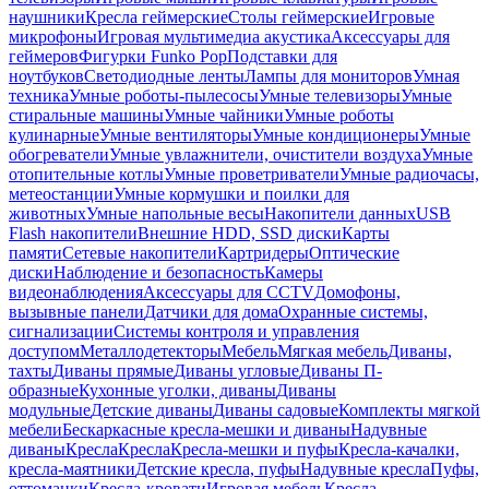
наушники
Кресла геймерские
Столы геймерские
Игровые
микрофоны
Игровая мультимедиа акустика
Аксессуары для
геймеров
Фигурки Funko Pop
Подставки для
ноутбуков
Светодиодные ленты
Лампы для мониторов
Умная
техника
Умные роботы-пылесосы
Умные телевизоры
Умные
стиральные машины
Умные чайники
Умные роботы
кулинарные
Умные вентиляторы
Умные кондиционеры
Умные
обогреватели
Умные увлажнители, очистители воздуха
Умные
отопительные котлы
Умные проветриватели
Умные радиочасы,
метеостанции
Умные кормушки и поилки для
животных
Умные напольные весы
Накопители данных
USB
Flash накопители
Внешние HDD, SSD диски
Карты
памяти
Сетевые накопители
Картридеры
Оптические
диски
Наблюдение и безопасность
Камеры
видеонаблюдения
Аксессуары для CCTV
Домофоны,
вызывные панели
Датчики для дома
Охранные системы,
сигнализации
Системы контроля и управления
доступом
Металлодетекторы
Мебель
Мягкая мебель
Диваны,
тахты
Диваны прямые
Диваны угловые
Диваны П-
образные
Кухонные уголки, диваны
Диваны
модульные
Детские диваны
Диваны садовые
Комплекты мягкой
мебели
Бескаркасные кресла-мешки и диваны
Надувные
диваны
Кресла
Кресла
Кресла-мешки и пуфы
Кресла-качалки,
кресла-маятники
Детские кресла, пуфы
Надувные кресла
Пуфы,
оттоманки
Кресла-кровати
Игровая мебель
Кресла