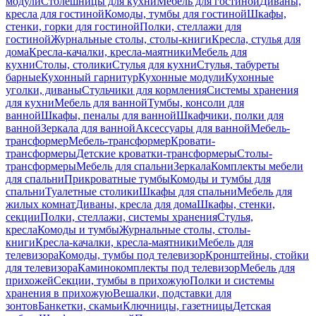
модули
Столешницы для кухни
Мебель для гостиной
Диваны,
кресла для гостиной
Комоды, тумбы для гостиной
Шкафы,
стенки, горки для гостиной
Полки, стеллажи для
гостиной
Журнальные столы, столы-книги
Кресла, стулья для
дома
Кресла-качалки, кресла-маятники
Мебель для
кухни
Столы, столики
Стулья для кухни
Стулья, табуреты
барные
Кухонный гарнитур
Кухонные модули
Кухонные
уголки, диваны
Стульчики для кормления
Системы хранения
для кухни
Мебель для ванной
Тумбы, консоли для
ванной
Шкафы, пеналы для ванной
Шкафчики, полки для
ванной
Зеркала для ванной
Аксессуары для ванной
Мебель-
трансформер
Мебель-трансформер
Кровати-
трансформеры
Детские кроватки-трансформеры
Столы-
трансформеры
Мебель для спальни
Зеркала
Комплекты мебели
для спальни
Прикроватные тумбы
Комоды и тумбы для
спальни
Туалетные столики
Шкафы для спальни
Мебель для
жилых комнат
Диваны, кресла для дома
Шкафы, стенки,
секции
Полки, стеллажи, системы хранения
Стулья,
кресла
Комоды и тумбы
Журнальные столы, столы-
книги
Кресла-качалки, кресла-маятники
Мебель для
телевизора
Комоды, тумбы под телевизор
Кронштейны, стойки
для телевизора
Каминокомплекты под телевизор
Мебель для
прихожей
Секции, тумбы в прихожую
Полки и системы
хранения в прихожую
Вешалки, подставки для
зонтов
Банкетки, скамьи
Ключницы, газетницы
Детская