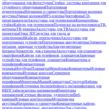
оборудования для фотостудии
Стойки, системы крепления для
студийного оборудования
Портативная
аудиотехника
Наушники и гарнитуры
Портативные колонки,
акустика
Умные колонки
MP3-плееры
Диктофоны
CD-
проигрыватели
Аксессуары для телевизоров
Кронштейны,
стойки
Кабели для телевизоров
Подписки на видеосервисы
ТВ-
антенны
ТВ-тюнеры
Аксессуары для ТВ
Аксессуары для
проектора
Очки 3D
Средства для ухода за
электроникой
Кабели, переходники
Аксессуары для
портативных устройств
Портативные аккумуляторы
Элементы
питания, зарядные устройства
Аккумуляторные
батареи
Держатели, док-станции
Аксессуары для планшетов,
смартфонов
Кабели для телефонов, планшетов
Зарядные
устройства для телефонов, планшетов
Компьютеры и
периферия
Компьютерная
техника
Ноутбуки
Планшеты
Моноблоки
Компьютеры
Игровые
компьютеры
Игровые консоли
Серверное
оборудование
Компьютерная
периферия
Мониторы
Мыши
Клавиатуры
Стилусы
Наборы
периферии
Источники бесперебойного питания
Батареи для
ИБП
Стабилизаторы напряжения
Инверторы
напряжения
Сетевые фильтры, удлинители
Веб-
камеры
Игровые контроллеры
Мультимедиа
акустика
Наушники и гарнитуры
Компьютерные кабели,
переходники
Зарядные, аккумуляторы
Док-станции,