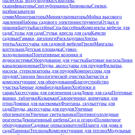
пылесосы, воздуходувки
Аэраторы,
скарификаторы
Снегоуборщики
Дровоколы
Сеялки,
разбрасыватели
семян
Минитракторы
Миникультиваторы
Мойки высокого
давления
Наборы садового электроинструмента
Отдых и
пикник
Батуты
Бассейны
Спа-бассейны
Комплекты мебели для
сада
Столы для сада
Стулья, кресла для сада
Качели
садовые
Гамаки, шезлонги
Раскладушки
Зонты,
тенты
Аксессуары для садовой мебели
Грили
Мангалы,
коптильни
Детская площадка
Сумки-
холодильники
Портативные колонки и
аудиосистемы
Оборудование для участка
Бытовые насосы
Люки
канализационные
Пруды, аксессуары для прудов
Фильтры,
насосы, стерилизаторы для прудов
Компрессоры для
прудов
Станции биологической очистки
Запчасти и
комплектующие для оборудования
Благоустройство
участка
Дачные дома
Беседки
Бани
Хозблоки и
сараи
Аксессуары для озеленения сада
Декор для сада
Почтовые
ящики, таблички
Козырьки
Скворечники, кормушки для
птиц
Домики для насекомых
Фонтаны, скульптуры для
сада
Пруды, аксессуары для прудов
Уличные
обогреватели
Уличные светильники
Противогололедные
реагенты
Декоративный щебень
Сад и огород
Поливочное
оборудование
Садовые опрыскиватели
Шланги для дома и
сада
Парники
Теплицы
Комплектующие для теплиц
Модульные