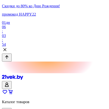
Скидки до 80% ко Дню Рождения!
промокод HAPPY22
01
дн
06
:
03
:
54
Каталог товаров