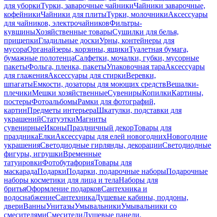
для уборки
Турки, заварочные чайники
Чайники заварочные,
кофейники
Чайники для плиты
Турки, молочники
Аксессуары
для чайников, электрочайников
Фильтры-
кувшины
Хозяйственные товары
Сушилки для белья,
прищепки
Гладильные доски
Урны, контейнеры для
мусора
Органайзеры, корзины, ящики
Туалетная бумага,
бумажные полотенца
Салфетки, мочалки, губки, мусорные
пакеты
Фольга, пленка, пакеты
Упаковочная тара
Аксессуары
для глажения
Аксессуары для стирки
Веревки,
шпагаты
Емкости, дозаторы для моющих средств
Вешалки-
плечики
Мешки хозяйственные
Сувениры
Копилки
Картины,
постеры
Фотоальбомы
Рамки для фотографий,
картин
Предметы интерьера
Шкатулки, подставки для
украшений
Статуэтки
Магниты
сувенирные
Иконы
Праздничный декор
Товары для
праздника
Елки
Аксессуары для елей новогодних
Новогодние
украшения
Светодиодные гирлянды, декорации
Светодиодные
фигуры, игрушки
Временные
татуировки
Фотобутафория
Товары для
маскарада
Подарки
Подарки, подарочные наборы
Подарочные
наборы косметики для лица и тела
Наборы для
бритья
Оформление подарков
Сантехника и
водоснабжение
Сантехника
Душевые кабины, поддоны,
двери
Ванны
Унитазы
Умывальники
Умывальники со
смесителями
Смесители
Душевые панели,