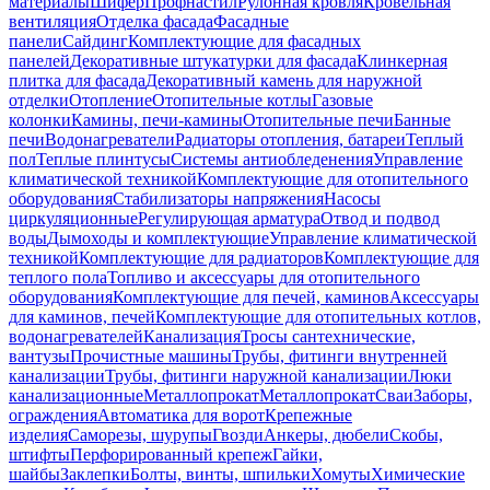
материалы
Шифер
Профнастил
Рулонная кровля
Кровельная
вентиляция
Отделка фасада
Фасадные
панели
Сайдинг
Комплектующие для фасадных
панелей
Декоративные штукатурки для фасада
Клинкерная
плитка для фасада
Декоративный камень для наружной
отделки
Отопление
Отопительные котлы
Газовые
колонки
Камины, печи-камины
Отопительные печи
Банные
печи
Водонагреватели
Радиаторы отопления, батареи
Теплый
пол
Теплые плинтусы
Системы антиобледенения
Управление
климатической техникой
Комплектующие для отопительного
оборудования
Стабилизаторы напряжения
Насосы
циркуляционные
Регулирующая арматура
Отвод и подвод
воды
Дымоходы и комплектующие
Управление климатической
техникой
Комплектующие для радиаторов
Комплектующие для
теплого пола
Топливо и аксессуары для отопительного
оборудования
Комплектующие для печей, каминов
Аксессуары
для каминов, печей
Комплектующие для отопительных котлов,
водонагревателей
Канализация
Тросы сантехнические,
вантузы
Прочистные машины
Трубы, фитинги внутренней
канализации
Трубы, фитинги наружной канализации
Люки
канализационные
Металлопрокат
Металлопрокат
Сваи
Заборы,
ограждения
Автоматика для ворот
Крепежные
изделия
Саморезы, шурупы
Гвозди
Анкеры, дюбели
Скобы,
штифты
Перфорированный крепеж
Гайки,
шайбы
Заклепки
Болты, винты, шпильки
Хомуты
Химические