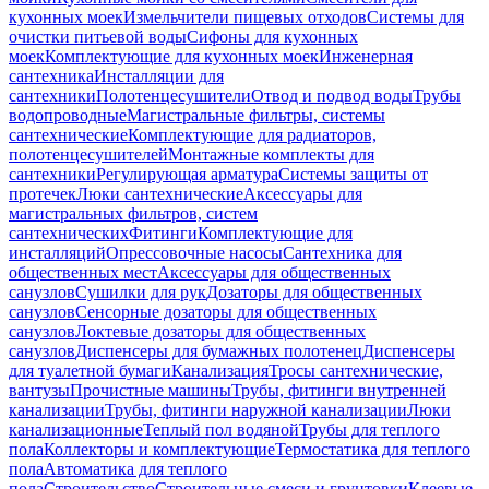
кухонных моек
Измельчители пищевых отходов
Системы для
очистки питьевой воды
Сифоны для кухонных
моек
Комплектующие для кухонных моек
Инженерная
сантехника
Инсталляции для
сантехники
Полотенцесушители
Отвод и подвод воды
Трубы
водопроводные
Магистральные фильтры, системы
сантехнические
Комплектующие для радиаторов,
полотенцесушителей
Монтажные комплекты для
сантехники
Регулирующая арматура
Системы защиты от
протечек
Люки сантехнические
Аксессуары для
магистральных фильтров, систем
сантехнических
Фитинги
Комплектующие для
инсталляций
Опрессовочные насосы
Сантехника для
общественных мест
Аксессуары для общественных
санузлов
Сушилки для рук
Дозаторы для общественных
санузлов
Сенсорные дозаторы для общественных
санузлов
Локтевые дозаторы для общественных
санузлов
Диспенсеры для бумажных полотенец
Диспенсеры
для туалетной бумаги
Канализация
Тросы сантехнические,
вантузы
Прочистные машины
Трубы, фитинги внутренней
канализации
Трубы, фитинги наружной канализации
Люки
канализационные
Теплый пол водяной
Трубы для теплого
пола
Коллекторы и комплектующие
Термостатика для теплого
пола
Автоматика для теплого
пола
Строительство
Строительные смеси и грунтовки
Клеевые