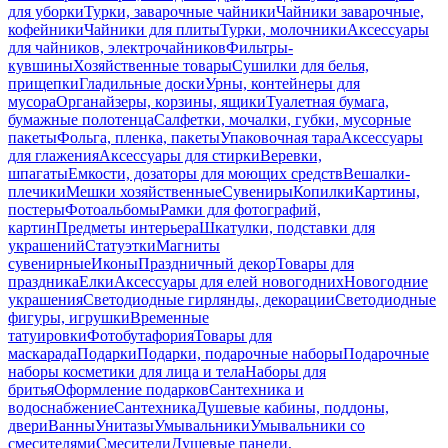
для уборки
Турки, заварочные чайники
Чайники заварочные,
кофейники
Чайники для плиты
Турки, молочники
Аксессуары
для чайников, электрочайников
Фильтры-
кувшины
Хозяйственные товары
Сушилки для белья,
прищепки
Гладильные доски
Урны, контейнеры для
мусора
Органайзеры, корзины, ящики
Туалетная бумага,
бумажные полотенца
Салфетки, мочалки, губки, мусорные
пакеты
Фольга, пленка, пакеты
Упаковочная тара
Аксессуары
для глажения
Аксессуары для стирки
Веревки,
шпагаты
Емкости, дозаторы для моющих средств
Вешалки-
плечики
Мешки хозяйственные
Сувениры
Копилки
Картины,
постеры
Фотоальбомы
Рамки для фотографий,
картин
Предметы интерьера
Шкатулки, подставки для
украшений
Статуэтки
Магниты
сувенирные
Иконы
Праздничный декор
Товары для
праздника
Елки
Аксессуары для елей новогодних
Новогодние
украшения
Светодиодные гирлянды, декорации
Светодиодные
фигуры, игрушки
Временные
татуировки
Фотобутафория
Товары для
маскарада
Подарки
Подарки, подарочные наборы
Подарочные
наборы косметики для лица и тела
Наборы для
бритья
Оформление подарков
Сантехника и
водоснабжение
Сантехника
Душевые кабины, поддоны,
двери
Ванны
Унитазы
Умывальники
Умывальники со
смесителями
Смесители
Душевые панели,