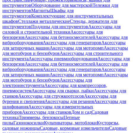
инструментов
Оборудование для мастерской
Тележки для
инструментов
Магниты
Шкафы для
инструментов
Комплектующие для инструментальных
шкафов
Стеллажи металлические
Стенды, держатели для
инструментов
Поддоны для инструментов
Аксессуары для
силовой и строительной техники
Аксессуары для
бензорезов
Аксессуары для бетоносмесителей
Аксессуары для
виброоборудования
Аксессуары для генераторов
Аксессуары
для затирочных машин
Аксессуары для мотопомп
Аксессуары
для мотобуров и бензобуров
Аксессуары для строительного
инструмента
Аксессуары пневмооборудования
Аксессуары для
бензорезов
Аксессуары для бетоносмесителей
Аксессуары для
виброоборудования
Аксессуары для генераторов
Аксессуары
для затирочных машин
Аксессуары для мотопомп
Аксессуары
для мотобуров и бензобуров
Аксессуары для
электроинструмента
Аксессуары для компрессоров,
пневмосистем
Аксессуары для сварки, пайки
Аксессуары для
станков
Аксессуары для стружкоотсосов
Аксессуары для
бурения и сверления
Аксессуары для резания
Аксессуары для
шлифования
Аксессуары для измерительных
приборов
Аксессуары для станков
Дом и сад
Садовая
техника
Триммеры, бензокосы
Цепные
пилы
Газонокосилки
Культиваторы, мотоблоки
Кусторезы,
садовые ножницы
Садовые, кормовые измельчители
Садовые