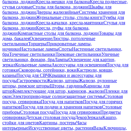
балкона, лоджии
Кресла-мешки для балкона
Кресла подвесные,
стулья садовые
Столы для балкона, лоджии
Шкафы для
балкона, лоджии
Дверцы жалюзийные
Системы хранения для
балкона, лоджии
Журнальные столы, столы-книги
Тумбы для
балкона, лоджии
Кресла-качалки, кресла-маятники
Стулья для
балкона, лоджии
Кресла, пуфы для балкона,
лоджии
Компактные столы для балкона, лоджии
Товары для
дома, бакалея
Освещение
Люстры, потолочные
светильники
Торшеры
Прикроватные лампы,
ночники
Настольные лампы
Споты
Настенные светильники,
бра
Точечные светильники
Трековые светильники
Уличные
светильники, фонари, бра
Лампы
Освещение для картин,
зеркал
Кольцевые лампы
Аксессуары для освещения
Посуда для
готовки
Сковороды, сотейники, воки
Кастрюли, ковши,
казаны
Посуда для СВЧ
Крышки и аксессуары для
посуды
Гастроемкости
Жалюзи, шторы
Жалюзи, рулонные
шторы, римские шторы
Шторы, гардины
Карнизы для
штор
Комплектующие для штор, карнизов, жалюзи
Пленки для
окон
Электроприводные солнцезащитные системы
Столовая
посуда, сервировка
Посуда для напитков
Посуда для горячих
напитков
Посуда для подачи и хранения напитков
Столовые
приборы
Столовая посуда
Посуда для сервировки
Предметы
сервировки
Детская столовая посуда
Декор
Зеркала
Кашпо,
стойки для цветов
Картины, постеры
Часы
интерьерные
Искусственные цветы, растения
Вазы
Ключницы,