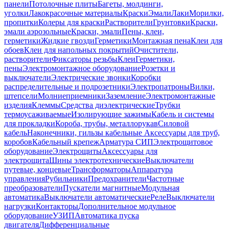
панели
Потолочные плиты
Багеты, молдинги,
уголки
Лакокрасочные материалы
Краски
Эмали
Лаки
Морилки,
пропитки
Колеры для краски
Растворители
Грунтовки
Краски,
эмали аэрозольные
Краски, эмали
Пены, клеи,
герметики
Жидкие гвозди
Герметики
Монтажная пена
Клеи для
обоев
Клеи для напольных покрытий
Очистители,
растворители
Фиксаторы резьбы
Клеи
Герметики,
пены
Электромонтажное оборудование
Розетки и
выключатели
Электрические звонки
Коробки
распределительные и подрозетники
Электропатроны
Вилки,
штепсели
Молниеприемники
Заземление
Электромонтажные
изделия
Клеммы
Средства диэлектрические
Трубки
термоусаживаемые
Изолирующие зажимы
Кабель и системы
для прокладки
Короба, трубы, металлорукав
Силовой
кабель
Наконечники, гильзы кабельные
Аксессуары для труб,
коробов
Кабельный крепеж
Арматура СИП
Электрощитовое
оборудование
Электрощиты
Аксессуары для
электрощита
Шины электротехнические
Выключатели
путевые, концевые
Трансформаторы
Аппаратура
управления
Рубильники
Предохранители
Частотные
преобразователи
Пускатели магнитные
Модульная
автоматика
Выключатели автоматические
Реле
Выключатели
нагрузки
Контакторы
Дополнительное модульное
оборудование
УЗИП
Автоматика пуска
двигателя
Дифференциальные