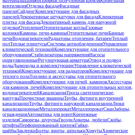
материалы
Шифер
Профнастил
Рулонная кровля
Кровельная
вентиляция
Отделка фасада
Фасадные
панели
Сайдинг
Комплектующие для фасадных
панелей
Декоративные штукатурки для фасада
Клинкерная
плитка для фасада
Декоративный камень для наружной
отделки
Отопление
Отопительные котлы
Газовые
колонки
Камины, печи-камины
Отопительные печи
Банные
печи
Водонагреватели
Радиаторы отопления, батареи
Теплый
пол
Теплые плинтусы
Системы антиобледенения
Управление
климатической техникой
Комплектующие для отопительного
оборудования
Стабилизаторы напряжения
Насосы
циркуляционные
Регулирующая арматура
Отвод и подвод
воды
Дымоходы и комплектующие
Управление климатической
техникой
Комплектующие для радиаторов
Комплектующие для
теплого пола
Топливо и аксессуары для отопительного
оборудования
Комплектующие для печей, каминов
Аксессуары
для каминов, печей
Комплектующие для отопительных котлов,
водонагревателей
Канализация
Тросы сантехнические,
вантузы
Прочистные машины
Трубы, фитинги внутренней
канализации
Трубы, фитинги наружной канализации
Люки
канализационные
Металлопрокат
Металлопрокат
Сваи
Заборы,
ограждения
Автоматика для ворот
Крепежные
изделия
Саморезы, шурупы
Гвозди
Анкеры, дюбели
Скобы,
штифты
Перфорированный крепеж
Гайки,
шайбы
Заклепки
Болты, винты, шпильки
Хомуты
Химические