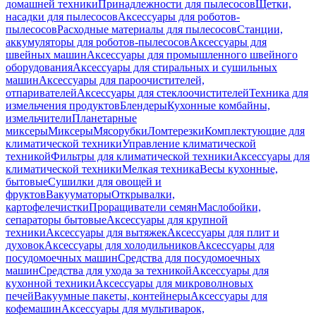
домашней техники
Принадлежности для пылесосов
Щетки,
насадки для пылесосов
Аксессуары для роботов-
пылесосов
Расходные материалы для пылесосов
Станции,
аккумуляторы для роботов-пылесосов
Аксессуары для
швейных машин
Аксессуары для промышленного швейного
оборудования
Аксессуары для стиральных и сушильных
машин
Аксессуары для пароочистителей,
отпаривателей
Аксессуары для стеклоочистителей
Техника для
измельчения продуктов
Блендеры
Кухонные комбайны,
измельчители
Планетарные
миксеры
Миксеры
Мясорубки
Ломтерезки
Комплектующие для
климатической техники
Управление климатической
техникой
Фильтры для климатической техники
Аксессуары для
климатической техники
Мелкая техника
Весы кухонные,
бытовые
Сушилки для овощей и
фруктов
Вакууматоры
Открывалки,
картофелечистки
Проращиватели семян
Маслобойки,
сепараторы бытовые
Аксессуары для крупной
техники
Аксессуары для вытяжек
Аксессуары для плит и
духовок
Аксессуары для холодильников
Аксессуары для
посудомоечных машин
Средства для посудомоечных
машин
Средства для ухода за техникой
Аксессуары для
кухонной техники
Аксессуары для микроволновых
печей
Вакуумные пакеты, контейнеры
Аксессуары для
кофемашин
Аксессуары для мультиварок,