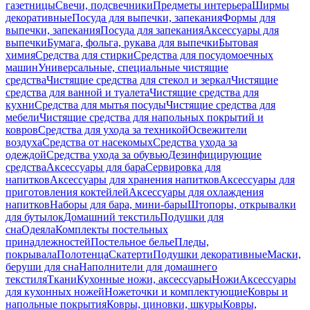
газетницы
Свечи, подсвечники
Предметы интерьера
Ширмы
декоративные
Посуда для выпечки, запекания
Формы для
выпечки, запекания
Посуда для запекания
Аксессуары для
выпечки
Бумага, фольга, рукава для выпечки
Бытовая
химия
Средства для стирки
Средства для посудомоечных
машин
Универсальные, специальные чистящие
средства
Чистящие средства для стекол и зеркал
Чистящие
средства для ванной и туалета
Чистящие средства для
кухни
Средства для мытья посуды
Чистящие средства для
мебели
Чистящие средства для напольных покрытий и
ковров
Средства для ухода за техникой
Освежители
воздуха
Средства от насекомых
Средства ухода за
одеждой
Средства ухода за обувью
Дезинфицирующие
средства
Аксессуары для бара
Сервировка для
напитков
Аксессуары для хранения напитков
Аксессуары для
приготовления коктейлей
Аксессуары для охлаждения
напитков
Наборы для бара, мини-бары
Штопоры, открывалки
для бутылок
Домашний текстиль
Подушки для
сна
Одеяла
Комплекты постельных
принадлежностей
Постельное белье
Пледы,
покрывала
Полотенца
Скатерти
Подушки декоративные
Маски,
беруши для сна
Наполнители для домашнего
текстиля
Ткани
Кухонные ножи, аксессуары
Ножи
Аксессуары
для кухонных ножей
Ножеточки и комплектующие
Ковры и
напольные покрытия
Ковры, циновки, шкуры
Ковры,