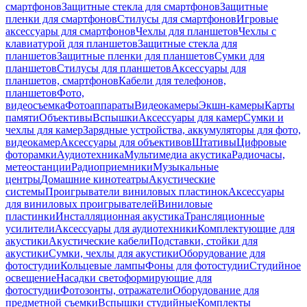
смартфонов
Защитные стекла для смартфонов
Защитные
пленки для смартфонов
Стилусы для смартфонов
Игровые
аксессуары для смартфонов
Чехлы для планшетов
Чехлы с
клавиатурой для планшетов
Защитные стекла для
планшетов
Защитные пленки для планшетов
Сумки для
планшетов
Стилусы для планшетов
Аксессуары для
планшетов, смартфонов
Кабели для телефонов,
планшетов
Фото,
видеосъемка
Фотоаппараты
Видеокамеры
Экшн-камеры
Карты
памяти
Объективы
Вспышки
Аксессуары для камер
Сумки и
чехлы для камер
Зарядные устройства, аккумуляторы для фото,
видеокамер
Аксессуары для объективов
Штативы
Цифровые
фоторамки
Аудиотехника
Мультимедиа акустика
Радиочасы,
метеостанции
Радиоприемники
Музыкальные
центры
Домашние кинотеатры
Акустические
системы
Проигрыватели виниловых пластинок
Аксессуары
для виниловых проигрывателей
Виниловые
пластинки
Инсталляционная акустика
Трансляционные
усилители
Аксессуары для аудиотехники
Комплектующие для
акустики
Акустические кабели
Подставки, стойки для
акустики
Сумки, чехлы для акустики
Оборудование для
фотостудии
Кольцевые лампы
Фоны для фотостудии
Студийное
освещение
Насадки светоформирующие для
фотостудии
Фотозонты, отражатели
Оборудование для
предметной съемки
Вспышки студийные
Комплекты