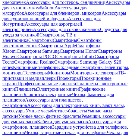
хлебопечек
Аксессуары для тостеров, сэндвичниц
Аксессуары
для кухонных комбайнов
Аксессуары для
мясорубок
Аксессуары для блендеров, миксеров
Аксессуары
для сушилок овощей и фруктов
Аксессуары для
йогуртниц
Аксессуары для аэрогрилей,
электрогрилей
Аксессуары для соковыжималок
Средства для
ухода за техникой
Смартфоны, ТВ и
электроника
Смартфоны
Смартфоны
Смартфоны
восстановленные
Смартфоны Apple
Смартфоны
Xiaomi
Смартфоны Samsung
Смартфоны Honor
Смартфоны
Huawei
Смартфоны POCO
Смартфоны Infinix
Смартфоны
Tecno
Смартфоны Realme
Смартфоны Samsung Galaxy S26
series
Кнопочные телефоны
Складные смартфоны
Телевизоры,
мониторы
Телевизоры
Мониторы
Мониторы-телевизоры
ТВ-
приставки и медиаплееры
Проекторы
Проекционные
экраны
Профессиональные дисплеи
Планшеты, электронные
книги
Планшеты
Электронные книги
Графические
планшеты
Блокноты электронные
Чехлы, бамперы для
планшетов
Аксессуары для планшетов,
смартфонов
Аксессуары для электронных книг
Смарт-часы,
аксессуары
Умные часы
Фитнес-браслеты
Умные часы
детские
Умные часы, фитнес-браслеты
Ремешки, аксессуары
для умных часов
Кабели для умных часов
Аксессуары для
смартфонов, планшетов
Зарядные устройства для телефонов,
планшетов
Чехлы, защитные стекла для телефонов
Чехлы для