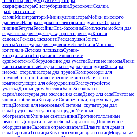
пылесосы, воздуходувки
Аэраторы,
скарификаторы
Снегоуборщики
Дровоколы
Сеялки,
разбрасыватели
семян
Минитракторы
Миникультиваторы
Мойки высокого
давления
Наборы садового электроинструмента
Отдых и
пикник
Батуты
Бассейны
Спа-бассейны
Комплекты мебели для
сада
Столы для сада
Стулья, кресла для сада
Качели
садовые
Гамаки, шезлонги
Раскладушки
Зонты,
тенты
Аксессуары для садовой мебели
Грили
Мангалы,
коптильни
Детская площадка
Сумки-
холодильники
Портативные колонки и
аудиосистемы
Оборудование для участка
Бытовые насосы
Люки
канализационные
Пруды, аксессуары для прудов
Фильтры,
насосы, стерилизаторы для прудов
Компрессоры для
прудов
Станции биологической очистки
Запчасти и
комплектующие для оборудования
Благоустройство
участка
Дачные дома
Беседки
Бани
Хозблоки и
сараи
Аксессуары для озеленения сада
Декор для сада
Почтовые
ящики, таблички
Козырьки
Скворечники, кормушки для
птиц
Домики для насекомых
Фонтаны, скульптуры для
сада
Пруды, аксессуары для прудов
Уличные
обогреватели
Уличные светильники
Противогололедные
реагенты
Декоративный щебень
Сад и огород
Поливочное
оборудование
Садовые опрыскиватели
Шланги для дома и
сада
Парники
Теплицы
Комплектующие для теплиц
Модульные