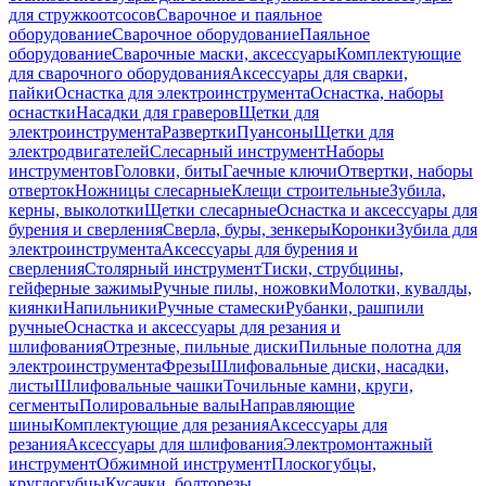
для стружкоотсосов
Сварочное и паяльное
оборудование
Сварочное оборудование
Паяльное
оборудование
Сварочные маски, аксессуары
Комплектующие
для сварочного оборудования
Аксессуары для сварки,
пайки
Оснастка для электроинструмента
Оснастка, наборы
оснастки
Насадки для граверов
Щетки для
электроинструмента
Развертки
Пуансоны
Щетки для
электродвигателей
Слесарный инструмент
Наборы
инструментов
Головки, биты
Гаечные ключи
Отвертки, наборы
отверток
Ножницы слесарные
Клещи строительные
Зубила,
керны, выколотки
Щетки слесарные
Оснастка и аксессуары для
бурения и сверления
Сверла, буры, зенкеры
Коронки
Зубила для
электроинструмента
Аксессуары для бурения и
сверления
Столярный инструмент
Тиски, струбцины,
гейферные зажимы
Ручные пилы, ножовки
Молотки, кувалды,
киянки
Напильники
Ручные стамески
Рубанки, рашпили
ручные
Оснастка и аксессуары для резания и
шлифования
Отрезные, пильные диски
Пильные полотна для
электроинструмента
Фрезы
Шлифовальные диски, насадки,
листы
Шлифовальные чашки
Точильные камни, круги,
сегменты
Полировальные валы
Направляющие
шины
Комплектующие для резания
Аксессуары для
резания
Аксессуары для шлифования
Электромонтажный
инструмент
Обжимной инструмент
Плоскогубцы,
круглогубцы
Кусачки, болторезы,