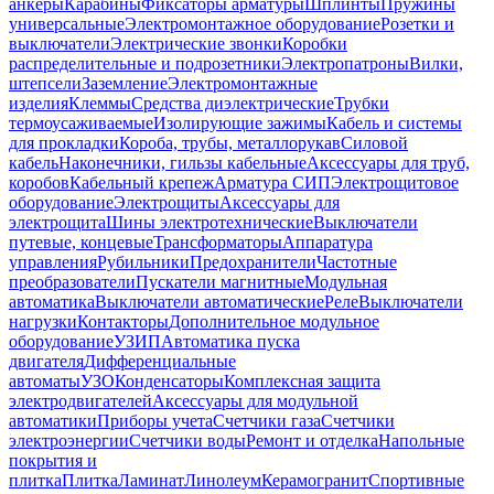
анкеры
Карабины
Фиксаторы арматуры
Шплинты
Пружины
универсальные
Электромонтажное оборудование
Розетки и
выключатели
Электрические звонки
Коробки
распределительные и подрозетники
Электропатроны
Вилки,
штепсели
Заземление
Электромонтажные
изделия
Клеммы
Средства диэлектрические
Трубки
термоусаживаемые
Изолирующие зажимы
Кабель и системы
для прокладки
Короба, трубы, металлорукав
Силовой
кабель
Наконечники, гильзы кабельные
Аксессуары для труб,
коробов
Кабельный крепеж
Арматура СИП
Электрощитовое
оборудование
Электрощиты
Аксессуары для
электрощита
Шины электротехнические
Выключатели
путевые, концевые
Трансформаторы
Аппаратура
управления
Рубильники
Предохранители
Частотные
преобразователи
Пускатели магнитные
Модульная
автоматика
Выключатели автоматические
Реле
Выключатели
нагрузки
Контакторы
Дополнительное модульное
оборудование
УЗИП
Автоматика пуска
двигателя
Дифференциальные
автоматы
УЗО
Конденсаторы
Комплексная защита
электродвигателей
Аксессуары для модульной
автоматики
Приборы учета
Счетчики газа
Счетчики
электроэнергии
Счетчики воды
Ремонт и отделка
Напольные
покрытия и
плитка
Плитка
Ламинат
Линолеум
Керамогранит
Спортивные