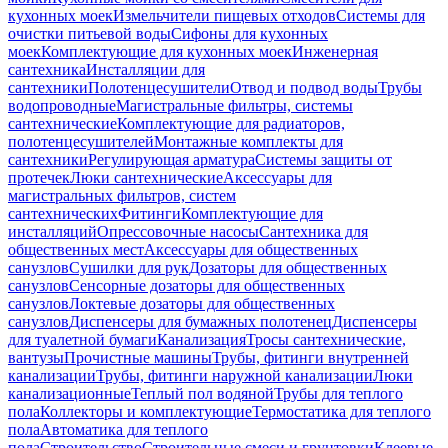
кухонных моек
Измельчители пищевых отходов
Системы для
очистки питьевой воды
Сифоны для кухонных
моек
Комплектующие для кухонных моек
Инженерная
сантехника
Инсталляции для
сантехники
Полотенцесушители
Отвод и подвод воды
Трубы
водопроводные
Магистральные фильтры, системы
сантехнические
Комплектующие для радиаторов,
полотенцесушителей
Монтажные комплекты для
сантехники
Регулирующая арматура
Системы защиты от
протечек
Люки сантехнические
Аксессуары для
магистральных фильтров, систем
сантехнических
Фитинги
Комплектующие для
инсталляций
Опрессовочные насосы
Сантехника для
общественных мест
Аксессуары для общественных
санузлов
Сушилки для рук
Дозаторы для общественных
санузлов
Сенсорные дозаторы для общественных
санузлов
Локтевые дозаторы для общественных
санузлов
Диспенсеры для бумажных полотенец
Диспенсеры
для туалетной бумаги
Канализация
Тросы сантехнические,
вантузы
Прочистные машины
Трубы, фитинги внутренней
канализации
Трубы, фитинги наружной канализации
Люки
канализационные
Теплый пол водяной
Трубы для теплого
пола
Коллекторы и комплектующие
Термостатика для теплого
пола
Автоматика для теплого
пола
Строительство
Строительные смеси и грунтовки
Клеевые