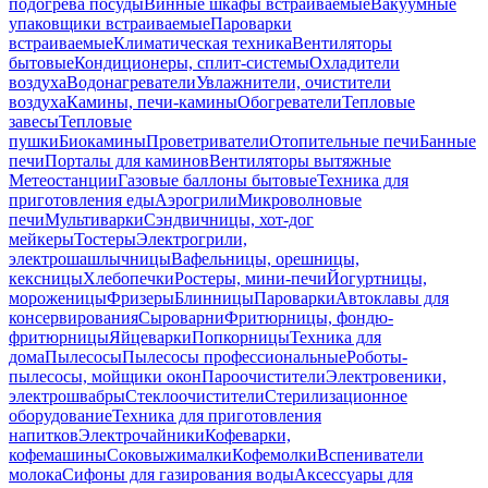
подогрева посуды
Винные шкафы встраиваемые
Вакуумные
упаковщики встраиваемые
Пароварки
встраиваемые
Климатическая техника
Вентиляторы
бытовые
Кондиционеры, сплит-системы
Охладители
воздуха
Водонагреватели
Увлажнители, очистители
воздуха
Камины, печи-камины
Обогреватели
Тепловые
завесы
Тепловые
пушки
Биокамины
Проветриватели
Отопительные печи
Банные
печи
Порталы для каминов
Вентиляторы вытяжные
Метеостанции
Газовые баллоны бытовые
Техника для
приготовления еды
Аэрогрили
Микроволновые
печи
Мультиварки
Сэндвичницы, хот-дог
мейкеры
Тостеры
Электрогрили,
электрошашлычницы
Вафельницы, орешницы,
кексницы
Хлебопечки
Ростеры, мини-печи
Йогуртницы,
мороженицы
Фризеры
Блинницы
Пароварки
Автоклавы для
консервирования
Сыроварни
Фритюрницы, фондю-
фритюрницы
Яйцеварки
Попкорницы
Техника для
дома
Пылесосы
Пылесосы профессиональные
Роботы-
пылесосы, мойщики окон
Пароочистители
Электровеники,
электрошвабры
Стеклоочистители
Стерилизационное
оборудование
Техника для приготовления
напитков
Электрочайники
Кофеварки,
кофемашины
Соковыжималки
Кофемолки
Вспениватели
молока
Сифоны для газирования воды
Аксессуары для