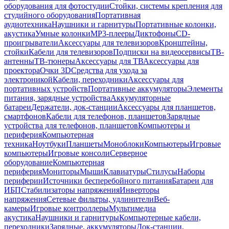
оборудования для фотостудии
Стойки, системы крепления для
студийного оборудования
Портативная
аудиотехника
Наушники и гарнитуры
Портативные колонки,
акустика
Умные колонки
MP3-плееры
Диктофоны
CD-
проигрыватели
Аксессуары для телевизоров
Кронштейны,
стойки
Кабели для телевизоров
Подписки на видеосервисы
ТВ-
антенны
ТВ-тюнеры
Аксессуары для ТВ
Аксессуары для
проектора
Очки 3D
Средства для ухода за
электроникой
Кабели, переходники
Аксессуары для
портативных устройств
Портативные аккумуляторы
Элементы
питания, зарядные устройства
Аккумуляторные
батареи
Держатели, док-станции
Аксессуары для планшетов,
смартфонов
Кабели для телефонов, планшетов
Зарядные
устройства для телефонов, планшетов
Компьютеры и
периферия
Компьютерная
техника
Ноутбуки
Планшеты
Моноблоки
Компьютеры
Игровые
компьютеры
Игровые консоли
Серверное
оборудование
Компьютерная
периферия
Мониторы
Мыши
Клавиатуры
Стилусы
Наборы
периферии
Источники бесперебойного питания
Батареи для
ИБП
Стабилизаторы напряжения
Инверторы
напряжения
Сетевые фильтры, удлинители
Веб-
камеры
Игровые контроллеры
Мультимедиа
акустика
Наушники и гарнитуры
Компьютерные кабели,
переходники
Зарядные, аккумуляторы
Док-станции,