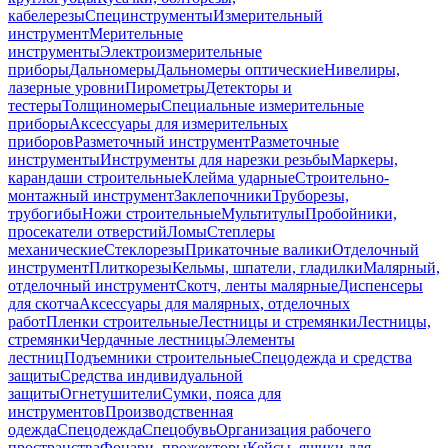
кабелерезы
Специнструменты
Измерительный
инструмент
Мерительные
инструменты
Электроизмерительные
приборы
Дальномеры
Дальномеры оптические
Нивелиры,
лазерные уровни
Пирометры
Детекторы и
тестеры
Толщиномеры
Специальные измерительные
приборы
Аксессуары для измерительных
приборов
Разметочный инструмент
Разметочные
инструменты
Инструменты для нарезки резьбы
Маркеры,
карандаши строительные
Клейма ударные
Строительно-
монтажный инструмент
Заклепочники
Труборезы,
трубогибы
Ножи строительные
Мультитулы
Пробойники,
просекатели отверстий
Ломы
Степлеры
механические
Стеклорезы
Прикаточные валики
Отделочный
инструмент
Плиткорезы
Кельмы, шпатели, гладилки
Малярный,
отделочный инструмент
Скотч, ленты малярные
Диспенсеры
для скотча
Аксессуары для малярных, отделочных
работ
Пленки строительные
Лестницы и стремянки
Лестницы,
стремянки
Чердачные лестницы
Элементы
лестниц
Подъемники строительные
Спецодежда и средства
защиты
Средства индивидуальной
защиты
Огнетушители
Сумки, пояса для
инструментов
Производственная
одежда
Спецодежда
Спецобувь
Организация рабочего
пространства
Фонари, прожекторы
Кейсы, ящики для