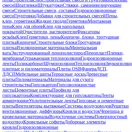
смеси
Шпатлевки
Штукатурки
Стяжки, самонивелирующие
смеси
Строительные смеси, составы
Гидроизоляционные
смеси
Грунтовки
Добавки для строительных смесей
Пены,
клеи, герметики
Жидкие гвозди
Герметики
Монтажная
пена
Клеи для обоев
Клеи для напольных
покрытий
Очистители, растворители
Фиксаторы
резьбы
Клеи
Герметики, пены
Кирпичи, блоки, тротуарная
плитка
Кирпичи
Строительные блоки
Тротуарная
плитка
Изоляционные материалы
Минеральная
вата
Экструдированный пенополистирол
Пенопласт
Пленки,
мембраны
Отражающая теплоизоляция
Гидроизоляционные
ленты
Поликарбонат
Шумоизоляция
Теплоизоляция
Звукоизоляц
плитные и пиломатериалы
Плиты OSB
Фанера
ДСП,
ЛДСП
Мебельные щиты
Террасные доски
Древесные
плиты
Пиломатериалы
Материалы для сухого
строительства
Гипсокартон
Гипсоволокнистые
листы
Цементные плиты
Профили для
гипсокартона
Комплектующие для гипсокартона
Ленты
армирующие
Уплотнительные ленты
Гипсовые и цементные
плиты
Вентиляторы вытяжные
Системы воздуховодов
Решетки
вентиляционные, диффузоры
Кровля и водосток
Черепица и
кровельные материалы
Водосточные системы
Поверхностный
водоотвод
Кровельные софиты
Доборные элементы
кровли
Гидроизоляционные