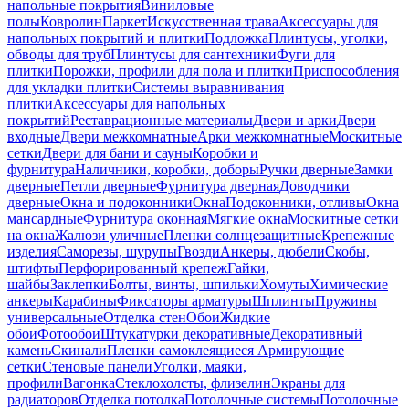
напольные покрытия
Виниловые
полы
Ковролин
Паркет
Искусственная трава
Аксессуары для
напольных покрытий и плитки
Подложка
Плинтусы, уголки,
обводы для труб
Плинтусы для сантехники
Фуги для
плитки
Порожки, профили для пола и плитки
Приспособления
для укладки плитки
Системы выравнивания
плитки
Аксессуары для напольных
покрытий
Реставрационные материалы
Двери и арки
Двери
входные
Двери межкомнатные
Арки межкомнатные
Москитные
сетки
Двери для бани и сауны
Коробки и
фурнитура
Наличники, коробки, доборы
Ручки дверные
Замки
дверные
Петли дверные
Фурнитура дверная
Доводчики
дверные
Окна и подоконники
Окна
Подоконники, отливы
Окна
мансардные
Фурнитура оконная
Мягкие окна
Москитные сетки
на окна
Жалюзи уличные
Пленки солнцезащитные
Крепежные
изделия
Саморезы, шурупы
Гвозди
Анкеры, дюбели
Скобы,
штифты
Перфорированный крепеж
Гайки,
шайбы
Заклепки
Болты, винты, шпильки
Хомуты
Химические
анкеры
Карабины
Фиксаторы арматуры
Шплинты
Пружины
универсальные
Отделка стен
Обои
Жидкие
обои
Фотообои
Штукатурки декоративные
Декоративный
камень
Скинали
Пленки самоклеящиеся
Армирующие
сетки
Стеновые панели
Уголки, маяки,
профили
Вагонка
Стеклохолсты, флизелин
Экраны для
радиаторов
Отделка потолка
Потолочные системы
Потолочные