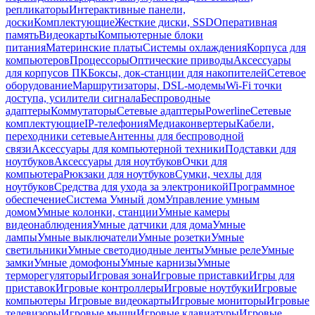
репликаторы
Интерактивные панели,
доски
Комплектующие
Жесткие диски, SSD
Оперативная
память
Видеокарты
Компьютерные блоки
питания
Материнские платы
Системы охлаждения
Корпуса для
компьютеров
Процессоры
Оптические приводы
Аксессуары
для корпусов ПК
Боксы, док-станции для накопителей
Сетевое
оборудование
Маршрутизаторы, DSL-модемы
Wi-Fi точки
доступа, усилители сигнала
Беспроводные
адаптеры
Коммутаторы
Сетевые адаптеры
Powerline
Сетевые
комплектующие
IP-телефония
Медиаконвертеры
Кабели,
переходники сетевые
Антенны для беспроводной
связи
Аксессуары для компьютерной техники
Подставки для
ноутбуков
Аксессуары для ноутбуков
Очки для
компьютера
Рюкзаки для ноутбуков
Сумки, чехлы для
ноутбуков
Средства для ухода за электроникой
Программное
обеспечение
Система Умный дом
Управление умным
домом
Умные колонки, станции
Умные камеры
видеонаблюдения
Умные датчики для дома
Умные
лампы
Умные выключатели
Умные розетки
Умные
светильники
Умные светодиодные ленты
Умные реле
Умные
замки
Умные домофоны
Умные карнизы
Умные
терморегуляторы
Игровая зона
Игровые приставки
Игры для
приставок
Игровые контроллеры
Игровые ноутбуки
Игровые
компьютеры
Игровые видеокарты
Игровые мониторы
Игровые
телевизоры
Игровые мыши
Игровые клавиатуры
Игровые