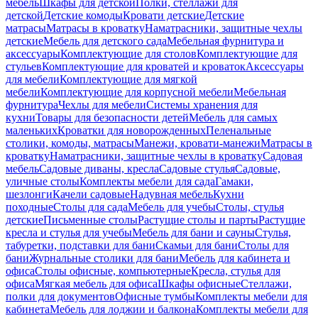
мебель
Шкафы для детской
Полки, стеллажи для
детской
Детские комоды
Кровати детские
Детские
матрасы
Матрасы в кроватку
Наматрасники, защитные чехлы
детские
Мебель для детского сада
Мебельная фурнитура и
аксессуары
Комплектующие для столов
Комплектующие для
стульев
Комплектующие для кроватей и кроваток
Аксессуары
для мебели
Комплектующие для мягкой
мебели
Комплектующие для корпусной мебели
Мебельная
фурнитура
Чехлы для мебели
Системы хранения для
кухни
Товары для безопасности детей
Мебель для самых
маленьких
Кроватки для новорожденных
Пеленальные
столики, комоды, матрасы
Манежи, кровати-манежи
Матрасы в
кроватку
Наматрасники, защитные чехлы в кроватку
Садовая
мебель
Садовые диваны, кресла
Садовые стулья
Садовые,
уличные столы
Комплекты мебели для сада
Гамаки,
шезлонги
Качели садовые
Надувная мебель
Кухни
походные
Столы для сада
Мебель для учебы
Столы, стулья
детские
Письменные столы
Растущие столы и парты
Растущие
кресла и стулья для учебы
Мебель для бани и сауны
Стулья,
табуретки, подставки для бани
Скамьи для бани
Столы для
бани
Журнальные столики для бани
Мебель для кабинета и
офиса
Столы офисные, компьютерные
Кресла, стулья для
офиса
Мягкая мебель для офиса
Шкафы офисные
Стеллажи,
полки для документов
Офисные тумбы
Комплекты мебели для
кабинета
Мебель для лоджии и балкона
Комплекты мебели для