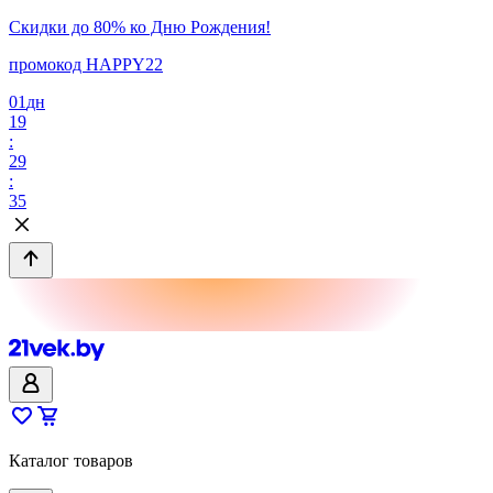
Скидки до 80% ко Дню Рождения!
промокод HAPPY22
01
дн
19
:
29
:
35
Каталог товаров