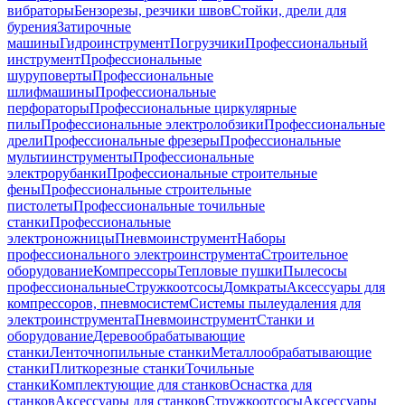
вибраторы
Бензорезы, резчики швов
Стойки, дрели для
бурения
Затирочные
машины
Гидроинструмент
Погрузчики
Профессиональный
инструмент
Профессиональные
шуруповерты
Профессиональные
шлифмашины
Профессиональные
перфораторы
Профессиональные циркулярные
пилы
Профессиональные электролобзики
Профессиональные
дрели
Профессиональные фрезеры
Профессиональные
мультиинструменты
Профессиональные
электрорубанки
Профессиональные строительные
фены
Профессиональные строительные
пистолеты
Профессиональные точильные
станки
Профессиональные
электроножницы
Пневмоинструмент
Наборы
профессионального электроинструмента
Строительное
оборудование
Компрессоры
Тепловые пушки
Пылесосы
профессиональные
Стружкоотсосы
Домкраты
Аксессуары для
компрессоров, пневмосистем
Системы пылеудаления для
электроинструмента
Пневмоинструмент
Станки и
оборудование
Деревообрабатывающие
станки
Ленточнопильные станки
Металлообрабатывающие
станки
Плиткорезные станки
Точильные
станки
Комплектующие для станков
Оснастка для
станков
Аксессуары для станков
Стружкоотсосы
Аксессуары