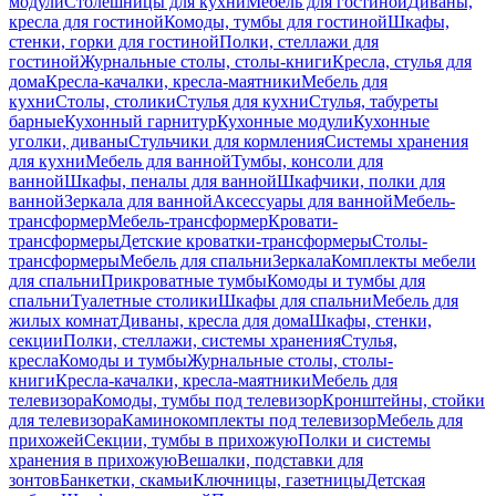
модули
Столешницы для кухни
Мебель для гостиной
Диваны,
кресла для гостиной
Комоды, тумбы для гостиной
Шкафы,
стенки, горки для гостиной
Полки, стеллажи для
гостиной
Журнальные столы, столы-книги
Кресла, стулья для
дома
Кресла-качалки, кресла-маятники
Мебель для
кухни
Столы, столики
Стулья для кухни
Стулья, табуреты
барные
Кухонный гарнитур
Кухонные модули
Кухонные
уголки, диваны
Стульчики для кормления
Системы хранения
для кухни
Мебель для ванной
Тумбы, консоли для
ванной
Шкафы, пеналы для ванной
Шкафчики, полки для
ванной
Зеркала для ванной
Аксессуары для ванной
Мебель-
трансформер
Мебель-трансформер
Кровати-
трансформеры
Детские кроватки-трансформеры
Столы-
трансформеры
Мебель для спальни
Зеркала
Комплекты мебели
для спальни
Прикроватные тумбы
Комоды и тумбы для
спальни
Туалетные столики
Шкафы для спальни
Мебель для
жилых комнат
Диваны, кресла для дома
Шкафы, стенки,
секции
Полки, стеллажи, системы хранения
Стулья,
кресла
Комоды и тумбы
Журнальные столы, столы-
книги
Кресла-качалки, кресла-маятники
Мебель для
телевизора
Комоды, тумбы под телевизор
Кронштейны, стойки
для телевизора
Каминокомплекты под телевизор
Мебель для
прихожей
Секции, тумбы в прихожую
Полки и системы
хранения в прихожую
Вешалки, подставки для
зонтов
Банкетки, скамьи
Ключницы, газетницы
Детская