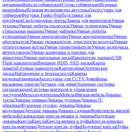
наушники
Кресла геймерские
Столы геймерские
Игровые
микрофоны
Игровая мультимедиа акустика
Аксессуары для
геймеров
Фигурки Funko Pop
Подставки для
ноутбуков
Светодиодные ленты
Лампы для мониторов
Умная
техника
Умные роботы-пылесосы
Умные телевизоры
Умные
стиральные машины
Умные чайники
Умные роботы
кулинарные
Умные вентиляторы
Умные кондиционеры
Умные
обогреватели
Умные увлажнители, очистители воздуха
Умные
отопительные котлы
Умные проветриватели
Умные радиочасы,
метеостанции
Умные кормушки и поилки для
животных
Умные напольные весы
Накопители данных
USB
Flash накопители
Внешние HDD, SSD диски
Карты
памяти
Сетевые накопители
Картридеры
Оптические
диски
Наблюдение и безопасность
Камеры
видеонаблюдения
Аксессуары для CCTV
Домофоны,
вызывные панели
Датчики для дома
Охранные системы,
сигнализации
Системы контроля и управления
доступом
Металлодетекторы
Мебель
Мягкая мебель
Диваны,
тахты
Диваны прямые
Диваны угловые
Диваны П-
образные
Кухонные уголки, диваны
Диваны
модульные
Детские диваны
Диваны садовые
Комплекты мягкой
мебели
Бескаркасные кресла-мешки и диваны
Надувные
диваны
Кресла
Кресла
Кресла-мешки и пуфы
Кресла-качалки,
кресла-маятники
Детские кресла, пуфы
Надувные кресла
Пуфы,
оттоманки
Кресла-кровати
Игровая мебель
Кресла