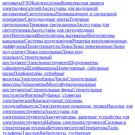
автоматы
УЗО
Конденсаторы
Комплексная защита
электродвигателей
Аксессуары для модульной
автоматики
Светотехника
Промышленное и сигнальное
освещение
Светодиодные ленты
Точечные
светильники
Трековые светильники
Аксессуары для
светотехники
Аксессуары для светодиодных
лент
Вентиляция
Вентиляторы вытяжные
Вентиляторы
канальные
Системы воздуховодов
Решетки вентиляционные,
диффузоры
Проветриватели
Люки
Люки ревизионные
Люки
под плитку
Люки напольные
Люки под
покраску
Строительный
инструмент
Электроинструмент
Шуруповерты,
гайковерты
Шлифмашины
Циркулярные, сабельные
пилы
Перфораторы, отбойные
молотки
Электролобзики
Дрели
Строительные
миксеры
Дальномеры
Многофункциональные
инструменты
Строительные фены
Строительные
пистолеты
Фрезеры
Рубанки, стамески
электрические
Краскопульты
Степлеры,
гвоздезабиватели
Электрические ножницы, резаки
Насадки для
электроинструмента
Аксессуары для
электроинструмента
Аккумуляторы, зарядные устройства для
электроинструмента
Наборы электроинструмента
Силовая и
строительная техника
Бетоносмесители
Генераторы
Тали,
тельферы
Такелаж
Виброплиты, глубинные