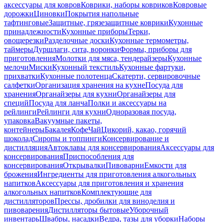
аксессуары для ковров
Коврики, наборы ковриков
Ковровые
дорожки
Циновки
Покрытия напольные
тафтинговые
Защитные, грязезащитные коврики
Кухонные
принадлежности
Кухонные приборы
Терки,
овощерезки
Разделочные доски
Кухонные термометры,
таймеры
Дуршлаги, сита, воронки
Формы, приборы для
приготовления
Молотки для мяса, тендерайзеры
Кухонные
мелочи
Миски
Кухонный текстиль
Кухонные фартуки,
прихватки
Кухонные полотенца
Скатерти, сервировочные
салфетки
Организация хранения на кухне
Посуда для
хранения
Органайзеры для кухни
Органайзеры для
специй
Посуда для ланча
Полки и аксессуары на
рейлинги
Рейлинги для кухни
Одноразовая посуда,
упаковка
Вакуумные пакеты,
контейнеры
Бакалея
Кофе
Чай
Цикорий, какао, горячий
шоколад
Сиропы и топпинги
Консервирование и
дистилляция
Автоклавы для консервирования
Аксессуары для
консервирования
Приспособления для
консервирования
Открывалки
Пивоварни
Емкости для
брожения
Ингредиенты для приготовления алкогольных
напитков
Аксессуары для приготовления и хранения
алкогольных напитков
Комплектующие для
дистилляторов
Прессы, дробилки для виноделия и
пивоварения
Дистилляторы бытовые
Уборочный
инвентарь
Швабры, насадки
Ведра, тазы для уборки
Наборы