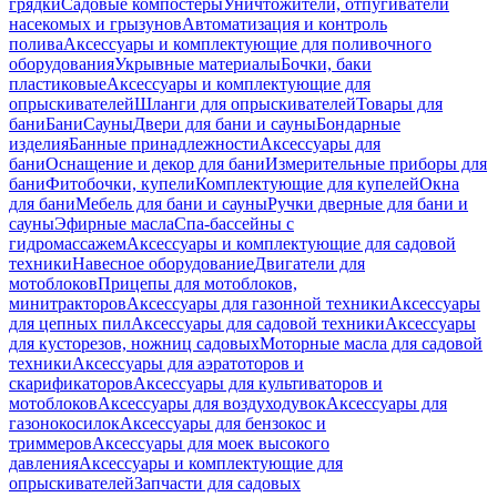
грядки
Садовые компостеры
Уничтожители, отпугиватели
насекомых и грызунов
Автоматизация и контроль
полива
Аксессуары и комплектующие для поливочного
оборудования
Укрывные материалы
Бочки, баки
пластиковые
Аксессуары и комплектующие для
опрыскивателей
Шланги для опрыскивателей
Товары для
бани
Бани
Сауны
Двери для бани и сауны
Бондарные
изделия
Банные принадлежности
Аксессуары для
бани
Оснащение и декор для бани
Измерительные приборы для
бани
Фитобочки, купели
Комплектующие для купелей
Окна
для бани
Мебель для бани и сауны
Ручки дверные для бани и
сауны
Эфирные масла
Спа-бассейны с
гидромассажем
Аксессуары и комплектующие для садовой
техники
Навесное оборудование
Двигатели для
мотоблоков
Прицепы для мотоблоков,
минитракторов
Аксессуары для газонной техники
Аксессуары
для цепных пил
Аксессуары для садовой техники
Аксессуары
для кусторезов, ножниц садовых
Моторные масла для садовой
техники
Аксессуары для аэратоторов и
скарификаторов
Аксессуары для культиваторов и
мотоблоков
Аксессуары для воздуходувок
Аксессуары для
газонокосилок
Аксессуары для бензокос и
триммеров
Аксессуары для моек высокого
давления
Аксессуары и комплектующие для
опрыскивателей
Запчасти для садовых