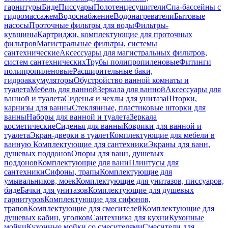
гарнитуры
Биде
Писсуары
Полотенцесушители
Спа-бассейны с
гидромассажем
Водоснабжение
Водонагреватели
Бытовые
насосы
Проточные фильтры для воды
Фильтры-
кувшины
Картриджи, комплектующие для проточных
фильтров
Магистральные фильтры, системы
сантехнические
Аксессуары для магистральных фильтров,
систем сантехнических
Трубы полипропиленовые
Фитинги
полипропиленовые
Расширительные баки,
гидроаккумуляторы
Обустройство ванной комнаты и
туалета
Мебель для ванной
Зеркала для ванной
Аксессуары для
ванной и туалета
Сиденья и чехлы для унитаза
Шторки,
карнизы для ванны
Стеклянные, пластиковые шторки для
ванны
Наборы для ванной и туалета
Зеркала
косметические
Сиденья для ванны
Коврики для ванной и
туалета
Экран-дверки в туалет
Комплектующие для мебели в
ванную
Комплектующие для сантехники
Экраны для ванн,
душевых поддонов
Опоры для ванн, душевых
поддонов
Комплектующие для ванн
Плинтусы для
сантехники
Сифоны, трапы
Комплектующие для
умывальников, моек
Комплектующие для унитазов, писсуаров,
биде
Бачки для унитазов
Комплектующие для душевых
гарнитуров
Комплектующие для сифонов,
трапов
Комплектующие для смесителей
Комплектующие для
душевых кабин, уголков
Сантехника для кухни
Кухонные
мойки
Кухонные мойки со смесителями
Смесители для