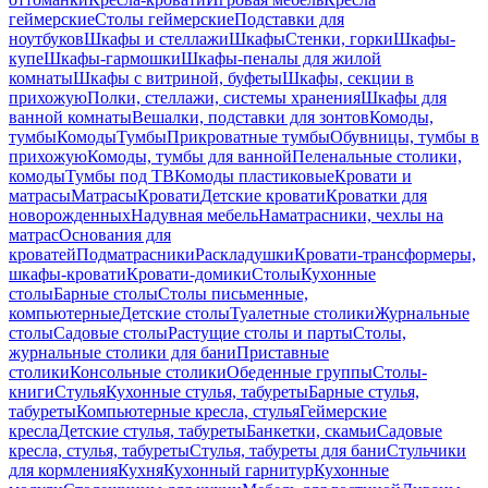
геймерские
Столы геймерские
Подставки для
ноутбуков
Шкафы и стеллажи
Шкафы
Стенки, горки
Шкафы-
купе
Шкафы-гармошки
Шкафы-пеналы для жилой
комнаты
Шкафы с витриной, буфеты
Шкафы, секции в
прихожую
Полки, стеллажи, системы хранения
Шкафы для
ванной комнаты
Вешалки, подставки для зонтов
Комоды,
тумбы
Комоды
Тумбы
Прикроватные тумбы
Обувницы, тумбы в
прихожую
Комоды, тумбы для ванной
Пеленальные столики,
комоды
Тумбы под ТВ
Комоды пластиковые
Кровати и
матрасы
Матрасы
Кровати
Детские кровати
Кроватки для
новорожденных
Надувная мебель
Наматрасники, чехлы на
матрас
Основания для
кроватей
Подматрасники
Раскладушки
Кровати-трансформеры,
шкафы-кровати
Кровати-домики
Столы
Кухонные
столы
Барные столы
Столы письменные,
компьютерные
Детские столы
Туалетные столики
Журнальные
столы
Садовые столы
Растущие столы и парты
Столы,
журнальные столики для бани
Приставные
столики
Консольные столики
Обеденные группы
Столы-
книги
Стулья
Кухонные стулья, табуреты
Барные стулья,
табуреты
Компьютерные кресла, стулья
Геймерские
кресла
Детские стулья, табуреты
Банкетки, скамьи
Садовые
кресла, стулья, табуреты
Стулья, табуреты для бани
Стульчики
для кормления
Кухня
Кухонный гарнитур
Кухонные