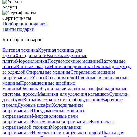
Услуги
Сертификаты
Подборщик подарков
Найти подарки
Категории товаров
Бытовая техника
Крупная техника для
кухни
Холодильники
Вытяжки
Кухонные
плиты
Морозильники
Посудомоечные машины
Настольные
плиты
Винные шкафы
Мини-холодильники
Техника для ухода
за одеждой
Стиральные машины
Стиральные машины
встраиваемые
Утюги
Отпариватели
Швейные, вышивальные
машины
Промышленные швейные
машины
Оверлоки
Сушильные машины, шкафы
Гладильные
системы, прессы
Машинки для удаления катышков
Сушилки
для обуви
Встраиваемая техника, оборудование
Варочные
панели
Духовые шкафы
Холодильники
встраиваемые
Посудомоечные машины
встраиваемые
Микроволновые печи
встраиваемые
Кофемашины встраиваемые
Комплекты
встраиваемой техники
Морозильники
встраиваемые
Измельчители пищевых отходов
Шкафы для