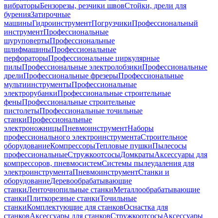
вибраторы
Бензорезы, резчики швов
Стойки, дрели для
бурения
Затирочные
машины
Гидроинструмент
Погрузчики
Профессиональный
инструмент
Профессиональные
шуруповерты
Профессиональные
шлифмашины
Профессиональные
перфораторы
Профессиональные циркулярные
пилы
Профессиональные электролобзики
Профессиональные
дрели
Профессиональные фрезеры
Профессиональные
мультиинструменты
Профессиональные
электрорубанки
Профессиональные строительные
фены
Профессиональные строительные
пистолеты
Профессиональные точильные
станки
Профессиональные
электроножницы
Пневмоинструмент
Наборы
профессионального электроинструмента
Строительное
оборудование
Компрессоры
Тепловые пушки
Пылесосы
профессиональные
Стружкоотсосы
Домкраты
Аксессуары для
компрессоров, пневмосистем
Системы пылеудаления для
электроинструмента
Пневмоинструмент
Станки и
оборудование
Деревообрабатывающие
станки
Ленточнопильные станки
Металлообрабатывающие
станки
Плиткорезные станки
Точильные
станки
Комплектующие для станков
Оснастка для
станков
Аксессуары для станков
Стружкоотсосы
Аксессуары