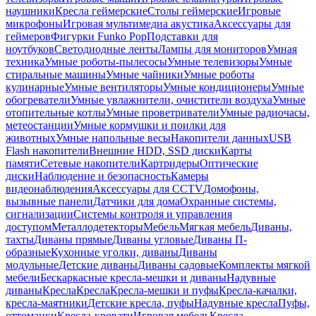
наушники
Кресла геймерские
Столы геймерские
Игровые
микрофоны
Игровая мультимедиа акустика
Аксессуары для
геймеров
Фигурки Funko Pop
Подставки для
ноутбуков
Светодиодные ленты
Лампы для мониторов
Умная
техника
Умные роботы-пылесосы
Умные телевизоры
Умные
стиральные машины
Умные чайники
Умные роботы
кулинарные
Умные вентиляторы
Умные кондиционеры
Умные
обогреватели
Умные увлажнители, очистители воздуха
Умные
отопительные котлы
Умные проветриватели
Умные радиочасы,
метеостанции
Умные кормушки и поилки для
животных
Умные напольные весы
Накопители данных
USB
Flash накопители
Внешние HDD, SSD диски
Карты
памяти
Сетевые накопители
Картридеры
Оптические
диски
Наблюдение и безопасность
Камеры
видеонаблюдения
Аксессуары для CCTV
Домофоны,
вызывные панели
Датчики для дома
Охранные системы,
сигнализации
Системы контроля и управления
доступом
Металлодетекторы
Мебель
Мягкая мебель
Диваны,
тахты
Диваны прямые
Диваны угловые
Диваны П-
образные
Кухонные уголки, диваны
Диваны
модульные
Детские диваны
Диваны садовые
Комплекты мягкой
мебели
Бескаркасные кресла-мешки и диваны
Надувные
диваны
Кресла
Кресла
Кресла-мешки и пуфы
Кресла-качалки,
кресла-маятники
Детские кресла, пуфы
Надувные кресла
Пуфы,
оттоманки
Кресла-кровати
Игровая мебель
Кресла