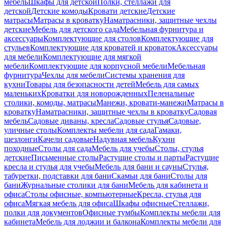
мебель
Шкафы для детской
Полки, стеллажи для
детской
Детские комоды
Кровати детские
Детские
матрасы
Матрасы в кроватку
Наматрасники, защитные чехлы
детские
Мебель для детского сада
Мебельная фурнитура и
аксессуары
Комплектующие для столов
Комплектующие для
стульев
Комплектующие для кроватей и кроваток
Аксессуары
для мебели
Комплектующие для мягкой
мебели
Комплектующие для корпусной мебели
Мебельная
фурнитура
Чехлы для мебели
Системы хранения для
кухни
Товары для безопасности детей
Мебель для самых
маленьких
Кроватки для новорожденных
Пеленальные
столики, комоды, матрасы
Манежи, кровати-манежи
Матрасы в
кроватку
Наматрасники, защитные чехлы в кроватку
Садовая
мебель
Садовые диваны, кресла
Садовые стулья
Садовые,
уличные столы
Комплекты мебели для сада
Гамаки,
шезлонги
Качели садовые
Надувная мебель
Кухни
походные
Столы для сада
Мебель для учебы
Столы, стулья
детские
Письменные столы
Растущие столы и парты
Растущие
кресла и стулья для учебы
Мебель для бани и сауны
Стулья,
табуретки, подставки для бани
Скамьи для бани
Столы для
бани
Журнальные столики для бани
Мебель для кабинета и
офиса
Столы офисные, компьютерные
Кресла, стулья для
офиса
Мягкая мебель для офиса
Шкафы офисные
Стеллажи,
полки для документов
Офисные тумбы
Комплекты мебели для
кабинета
Мебель для лоджии и балкона
Комплекты мебели для