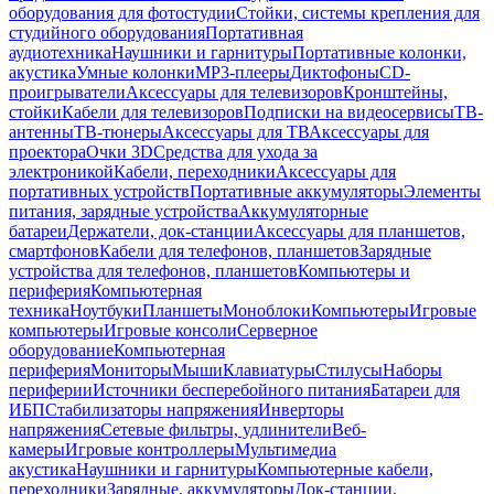
оборудования для фотостудии
Стойки, системы крепления для
студийного оборудования
Портативная
аудиотехника
Наушники и гарнитуры
Портативные колонки,
акустика
Умные колонки
MP3-плееры
Диктофоны
CD-
проигрыватели
Аксессуары для телевизоров
Кронштейны,
стойки
Кабели для телевизоров
Подписки на видеосервисы
ТВ-
антенны
ТВ-тюнеры
Аксессуары для ТВ
Аксессуары для
проектора
Очки 3D
Средства для ухода за
электроникой
Кабели, переходники
Аксессуары для
портативных устройств
Портативные аккумуляторы
Элементы
питания, зарядные устройства
Аккумуляторные
батареи
Держатели, док-станции
Аксессуары для планшетов,
смартфонов
Кабели для телефонов, планшетов
Зарядные
устройства для телефонов, планшетов
Компьютеры и
периферия
Компьютерная
техника
Ноутбуки
Планшеты
Моноблоки
Компьютеры
Игровые
компьютеры
Игровые консоли
Серверное
оборудование
Компьютерная
периферия
Мониторы
Мыши
Клавиатуры
Стилусы
Наборы
периферии
Источники бесперебойного питания
Батареи для
ИБП
Стабилизаторы напряжения
Инверторы
напряжения
Сетевые фильтры, удлинители
Веб-
камеры
Игровые контроллеры
Мультимедиа
акустика
Наушники и гарнитуры
Компьютерные кабели,
переходники
Зарядные, аккумуляторы
Док-станции,