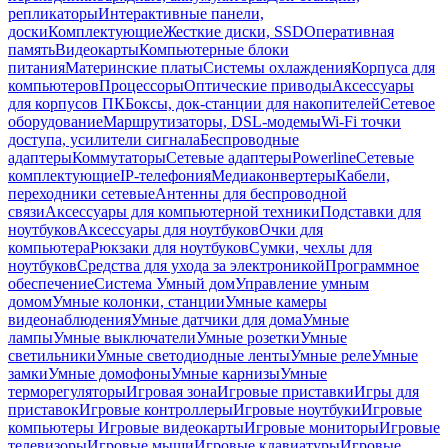
репликаторы
Интерактивные панели,
доски
Комплектующие
Жесткие диски, SSD
Оперативная
память
Видеокарты
Компьютерные блоки
питания
Материнские платы
Системы охлаждения
Корпуса для
компьютеров
Процессоры
Оптические приводы
Аксессуары
для корпусов ПК
Боксы, док-станции для накопителей
Сетевое
оборудование
Маршрутизаторы, DSL-модемы
Wi-Fi точки
доступа, усилители сигнала
Беспроводные
адаптеры
Коммутаторы
Сетевые адаптеры
Powerline
Сетевые
комплектующие
IP-телефония
Медиаконвертеры
Кабели,
переходники сетевые
Антенны для беспроводной
связи
Аксессуары для компьютерной техники
Подставки для
ноутбуков
Аксессуары для ноутбуков
Очки для
компьютера
Рюкзаки для ноутбуков
Сумки, чехлы для
ноутбуков
Средства для ухода за электроникой
Программное
обеспечение
Система Умный дом
Управление умным
домом
Умные колонки, станции
Умные камеры
видеонаблюдения
Умные датчики для дома
Умные
лампы
Умные выключатели
Умные розетки
Умные
светильники
Умные светодиодные ленты
Умные реле
Умные
замки
Умные домофоны
Умные карнизы
Умные
терморегуляторы
Игровая зона
Игровые приставки
Игры для
приставок
Игровые контроллеры
Игровые ноутбуки
Игровые
компьютеры
Игровые видеокарты
Игровые мониторы
Игровые
телевизоры
Игровые мыши
Игровые клавиатуры
Игровые