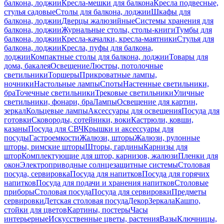
балкона, лоджии
Кресла-мешки для балкона
Кресла подвесные,
стулья садовые
Столы для балкона, лоджии
Шкафы для
балкона, лоджии
Дверцы жалюзийные
Системы хранения для
балкона, лоджии
Журнальные столы, столы-книги
Тумбы для
балкона, лоджии
Кресла-качалки, кресла-маятники
Стулья для
балкона, лоджии
Кресла, пуфы для балкона,
лоджии
Компактные столы для балкона, лоджии
Товары для
дома, бакалея
Освещение
Люстры, потолочные
светильники
Торшеры
Прикроватные лампы,
ночники
Настольные лампы
Споты
Настенные светильники,
бра
Точечные светильники
Трековые светильники
Уличные
светильники, фонари, бра
Лампы
Освещение для картин,
зеркал
Кольцевые лампы
Аксессуары для освещения
Посуда для
готовки
Сковороды, сотейники, воки
Кастрюли, ковши,
казаны
Посуда для СВЧ
Крышки и аксессуары для
посуды
Гастроемкости
Жалюзи, шторы
Жалюзи, рулонные
шторы, римские шторы
Шторы, гардины
Карнизы для
штор
Комплектующие для штор, карнизов, жалюзи
Пленки для
окон
Электроприводные солнцезащитные системы
Столовая
посуда, сервировка
Посуда для напитков
Посуда для горячих
напитков
Посуда для подачи и хранения напитков
Столовые
приборы
Столовая посуда
Посуда для сервировки
Предметы
сервировки
Детская столовая посуда
Декор
Зеркала
Кашпо,
стойки для цветов
Картины, постеры
Часы
интерьерные
Искусственные цветы, растения
Вазы
Ключницы,