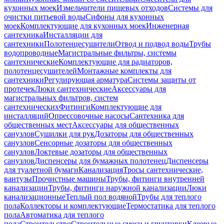
кухонных моек
Измельчители пищевых отходов
Системы для
очистки питьевой воды
Сифоны для кухонных
моек
Комплектующие для кухонных моек
Инженерная
сантехника
Инсталляции для
сантехники
Полотенцесушители
Отвод и подвод воды
Трубы
водопроводные
Магистральные фильтры, системы
сантехнические
Комплектующие для радиаторов,
полотенцесушителей
Монтажные комплекты для
сантехники
Регулирующая арматура
Системы защиты от
протечек
Люки сантехнические
Аксессуары для
магистральных фильтров, систем
сантехнических
Фитинги
Комплектующие для
инсталляций
Опрессовочные насосы
Сантехника для
общественных мест
Аксессуары для общественных
санузлов
Сушилки для рук
Дозаторы для общественных
санузлов
Сенсорные дозаторы для общественных
санузлов
Локтевые дозаторы для общественных
санузлов
Диспенсеры для бумажных полотенец
Диспенсеры
для туалетной бумаги
Канализация
Тросы сантехнические,
вантузы
Прочистные машины
Трубы, фитинги внутренней
канализации
Трубы, фитинги наружной канализации
Люки
канализационные
Теплый пол водяной
Трубы для теплого
пола
Коллекторы и комплектующие
Термостатика для теплого
пола
Автоматика для теплого
пола
Строительство
Строительные смеси и грунтовки
Клеевые