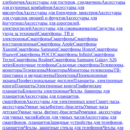
хлебопечек
Аксессуары для тостеров, сэндвичниц
Аксессуары
для кухонных комбайнов
Аксессуары для
мясорубок
Аксессуары для блендеров, миксеров
Аксессуары
для сушилок овощей и фруктов
Аксессуары для
йогуртниц
Аксессуары для аэрогрилей,
электрогрилей
Аксессуары для соковыжималок
Средства для
ухода за техникой
Смартфоны, ТВ и
электроника
Смартфоны
Смартфоны
Смартфоны
восстановленные
Смартфоны Apple
Смартфоны
Xiaomi
Смартфоны Samsung
Смартфоны Honor
Смартфоны
Huawei
Смартфоны POCO
Смартфоны Infinix
Смартфоны
Tecno
Смартфоны Realme
Смартфоны Samsung Galaxy S26
series
Кнопочные телефоны
Складные смартфоны
Телевизоры,
мониторы
Телевизоры
Мониторы
Мониторы-телевизоры
ТВ-
приставки и медиаплееры
Проекторы
Проекционные
экраны
Профессиональные дисплеи
Планшеты, электронные
книги
Планшеты
Электронные книги
Графические
планшеты
Блокноты электронные
Чехлы, бамперы для
планшетов
Аксессуары для планшетов,
смартфонов
Аксессуары для электронных книг
Смарт-часы,
аксессуары
Умные часы
Фитнес-браслеты
Умные часы
детские
Умные часы, фитнес-браслеты
Ремешки, аксессуары
для умных часов
Кабели для умных часов
Аксессуары для
смартфонов, планшетов
Зарядные устройства для телефонов,
планшетов
Чехлы, защитные стекла для телефонов
Чехлы для