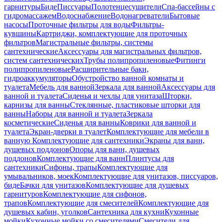
гарнитуры
Биде
Писсуары
Полотенцесушители
Спа-бассейны с
гидромассажем
Водоснабжение
Водонагреватели
Бытовые
насосы
Проточные фильтры для воды
Фильтры-
кувшины
Картриджи, комплектующие для проточных
фильтров
Магистральные фильтры, системы
сантехнические
Аксессуары для магистральных фильтров,
систем сантехнических
Трубы полипропиленовые
Фитинги
полипропиленовые
Расширительные баки,
гидроаккумуляторы
Обустройство ванной комнаты и
туалета
Мебель для ванной
Зеркала для ванной
Аксессуары для
ванной и туалета
Сиденья и чехлы для унитаза
Шторки,
карнизы для ванны
Стеклянные, пластиковые шторки для
ванны
Наборы для ванной и туалета
Зеркала
косметические
Сиденья для ванны
Коврики для ванной и
туалета
Экран-дверки в туалет
Комплектующие для мебели в
ванную
Комплектующие для сантехники
Экраны для ванн,
душевых поддонов
Опоры для ванн, душевых
поддонов
Комплектующие для ванн
Плинтусы для
сантехники
Сифоны, трапы
Комплектующие для
умывальников, моек
Комплектующие для унитазов, писсуаров,
биде
Бачки для унитазов
Комплектующие для душевых
гарнитуров
Комплектующие для сифонов,
трапов
Комплектующие для смесителей
Комплектующие для
душевых кабин, уголков
Сантехника для кухни
Кухонные
мойки
Кухонные мойки со смесителями
Смесители для