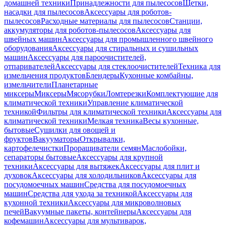
домашней техники
Принадлежности для пылесосов
Щетки,
насадки для пылесосов
Аксессуары для роботов-
пылесосов
Расходные материалы для пылесосов
Станции,
аккумуляторы для роботов-пылесосов
Аксессуары для
швейных машин
Аксессуары для промышленного швейного
оборудования
Аксессуары для стиральных и сушильных
машин
Аксессуары для пароочистителей,
отпаривателей
Аксессуары для стеклоочистителей
Техника для
измельчения продуктов
Блендеры
Кухонные комбайны,
измельчители
Планетарные
миксеры
Миксеры
Мясорубки
Ломтерезки
Комплектующие для
климатической техники
Управление климатической
техникой
Фильтры для климатической техники
Аксессуары для
климатической техники
Мелкая техника
Весы кухонные,
бытовые
Сушилки для овощей и
фруктов
Вакууматоры
Открывалки,
картофелечистки
Проращиватели семян
Маслобойки,
сепараторы бытовые
Аксессуары для крупной
техники
Аксессуары для вытяжек
Аксессуары для плит и
духовок
Аксессуары для холодильников
Аксессуары для
посудомоечных машин
Средства для посудомоечных
машин
Средства для ухода за техникой
Аксессуары для
кухонной техники
Аксессуары для микроволновых
печей
Вакуумные пакеты, контейнеры
Аксессуары для
кофемашин
Аксессуары для мультиварок,