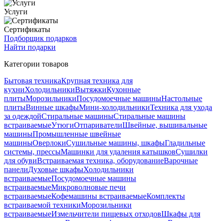
Услуги
Сертификаты
Подборщик подарков
Найти подарки
Категории товаров
Бытовая техника
Крупная техника для
кухни
Холодильники
Вытяжки
Кухонные
плиты
Морозильники
Посудомоечные машины
Настольные
плиты
Винные шкафы
Мини-холодильники
Техника для ухода
за одеждой
Стиральные машины
Стиральные машины
встраиваемые
Утюги
Отпариватели
Швейные, вышивальные
машины
Промышленные швейные
машины
Оверлоки
Сушильные машины, шкафы
Гладильные
системы, прессы
Машинки для удаления катышков
Сушилки
для обуви
Встраиваемая техника, оборудование
Варочные
панели
Духовые шкафы
Холодильники
встраиваемые
Посудомоечные машины
встраиваемые
Микроволновые печи
встраиваемые
Кофемашины встраиваемые
Комплекты
встраиваемой техники
Морозильники
встраиваемые
Измельчители пищевых отходов
Шкафы для