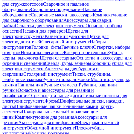
для стружкоотсосов
Сварочное и паяльное
оборудование
Сварочное оборудование
Паяльное
оборудование
Сварочные маски, аксессуары
Комплектующие
для сварочного оборудования
Аксессуары для сварки,
пайки
Оснастка для электроинструмента
Оснастка, наборы
оснастки
Насадки для граверов
Щетки для
электроинструмента
Развертки
Пуансоны
Щетки для
электродвигателей
Слесарный инструмент
Наборы
инструментов
Головки, биты
Гаечные ключи
Отвертки, наборы
отверток
Ножницы слесарные
Клещи строительные
Зубила,
керны, выколотки
Щетки слесарные
Оснастка и аксессуары для
бурения и сверления
Сверла, буры, зенкеры
Коронки
Зубила для
электроинструмента
Аксессуары для бурения и
сверления
Столярный инструмент
Тиски, струбцины,
гейферные зажимы
Ручные пилы, ножовки
Молотки, кувалды,
киянки
Напильники
Ручные стамески
Рубанки, рашпили
ручные
Оснастка и аксессуары для резания и
шлифования
Отрезные, пильные диски
Пильные полотна для
электроинструмента
Фрезы
Шлифовальные диски, насадки,
листы
Шлифовальные чашки
Точильные камни, круги,
сегменты
Полировальные валы
Направляющие
шины
Комплектующие для резания
Аксессуары для
резания
Аксессуары для шлифования
Электромонтажный
инструмент
Обжимной инструмент
Плоскогубцы,
круглогубцы
Кусачки, болторезы,