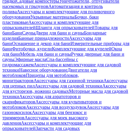
грядки
Садовые компостеры
Уничтожители, отпугиватели
насекомых и грызунов
Автоматизация и контроль
полива
Аксессуары и комплектующие для поливочного
оборудования
Укрывные материалы
Бочки, баки
пластиковые
Аксессуары и комплектующие для
опрыскивателей
Шланги для опрыскивателей
Товары для
бани
Бани
Сауны
Двери для бани и сауны
Бондарные
изделия
Банные принадлежности
Аксессуары для
бани
Оснащение и декор для бани
Измерительные приборы для
бани
Фитобочки, купели
Комплектующие для купелей
Окна
для бани
Мебель для бани и сауны
Ручки дверные для бани и
сауны
Эфирные масла
Спа-бассейны с
гидромассажем
Аксессуары и комплектующие для садовой
техники
Навесное оборудование
Двигатели для
мотоблоков
Прицепы для мотоблоков,
минитракторов
Аксессуары для газонной техники
Аксессуары
для цепных пил
Аксессуары для садовой техники
Аксессуары
для кусторезов, ножниц садовых
Моторные масла для садовой
техники
Аксессуары для аэратоторов и
скарификаторов
Аксессуары для культиваторов и
мотоблоков
Аксессуары для воздуходувок
Аксессуары для
газонокосилок
Аксессуары для бензокос и
триммеров
Аксессуары для моек высокого
давления
Аксессуары и комплектующие для
опрыскивателей
Запчасти для садовых