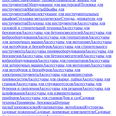
инструментов
Оборудование для мастерской
Тележки для
инструментов
Магниты
Шкафы для
инструментов
Комплектующие для инструментальных
шкафов
Стеллажи металлические
Стенды, держатели для
инструментов
Поддоны для инструментов
Аксессуары для
силовой и строительной техники
Аксессуары для
бензорезов
Аксессуары для бетоносмесителей
Аксессуары для
виброоборудования
Аксессуары для генераторов
Аксессуары
для затирочных машин
Аксессуары для мотопомп
Аксессуары
для мотобуров и бензобуров
Аксессуары для строительного
инструмента
Аксессуары пневмооборудования
Аксессуары для
бензорезов
Аксессуары для бетоносмесителей
Аксессуары для
виброоборудования
Аксессуары для генераторов
Аксессуары
для затирочных машин
Аксессуары для мотопомп
Аксессуары
для мотобуров и бензобуров
Аксессуары для
электроинструмента
Аксессуары для компрессоров,
пневмосистем
Аксессуары для сварки, пайки
Аксессуары для
станков
Аксессуары для стружкоотсосов
Аксессуары для
бурения и сверления
Аксессуары для резания
Аксессуары для
шлифования
Аксессуары для измерительных
приборов
Аксессуары для станков
Дом и сад
Садовая
техника
Триммеры, бензокосы
Цепные
пилы
Газонокосилки
Культиваторы, мотоблоки
Кусторезы,
садовые ножницы
Садовые, кормовые измельчители
Садовые