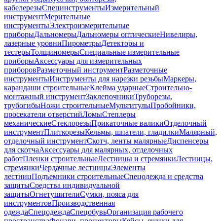
кабелерезы
Специнструменты
Измерительный
инструмент
Мерительные
инструменты
Электроизмерительные
приборы
Дальномеры
Дальномеры оптические
Нивелиры,
лазерные уровни
Пирометры
Детекторы и
тестеры
Толщиномеры
Специальные измерительные
приборы
Аксессуары для измерительных
приборов
Разметочный инструмент
Разметочные
инструменты
Инструменты для нарезки резьбы
Маркеры,
карандаши строительные
Клейма ударные
Строительно-
монтажный инструмент
Заклепочники
Труборезы,
трубогибы
Ножи строительные
Мультитулы
Пробойники,
просекатели отверстий
Ломы
Степлеры
механические
Стеклорезы
Прикаточные валики
Отделочный
инструмент
Плиткорезы
Кельмы, шпатели, гладилки
Малярный,
отделочный инструмент
Скотч, ленты малярные
Диспенсеры
для скотча
Аксессуары для малярных, отделочных
работ
Пленки строительные
Лестницы и стремянки
Лестницы,
стремянки
Чердачные лестницы
Элементы
лестниц
Подъемники строительные
Спецодежда и средства
защиты
Средства индивидуальной
защиты
Огнетушители
Сумки, пояса для
инструментов
Производственная
одежда
Спецодежда
Спецобувь
Организация рабочего
пространства
Фонари, прожекторы
Кейсы, ящики для