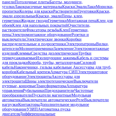
панели
Потолочные плиты
Багеты, молдинги,
уголки
Лакокрасочные материалы
Краски
Эмали
Лаки
Морилки,
пропитки
Колеры для краски
Растворители
Грунтовки
Краски,
эмали аэрозольные
Краски, эмали
Пены, клеи,
герметики
Жидкие гвозди
Герметики
Монтажная пена
Клеи для
обоев
Клеи для напольных покрытий
Очистители,
растворители
Фиксаторы резьбы
Клеи
Герметики,
пены
Электромонтажное оборудование
Розетки и
выключатели
Электрические звонки
Коробки
распределительные и подрозетники
Электропатроны
Вилки,
штепсели
Молниеприемники
Заземление
Электромонтажные
изделия
Клеммы
Средства диэлектрические
Трубки
термоусаживаемые
Изолирующие зажимы
Кабель и системы
для прокладки
Короба, трубы, металлорукав
Силовой
кабель
Наконечники, гильзы кабельные
Аксессуары для труб,
коробов
Кабельный крепеж
Арматура СИП
Электрощитовое
оборудование
Электрощиты
Аксессуары для
электрощита
Шины электротехнические
Выключатели
путевые, концевые
Трансформаторы
Аппаратура
управления
Рубильники
Предохранители
Частотные
преобразователи
Пускатели магнитные
Модульная
автоматика
Выключатели автоматические
Реле
Выключатели
нагрузки
Контакторы
Дополнительное модульное
оборудование
УЗИП
Автоматика пуска
двигателя
Дифференциальные