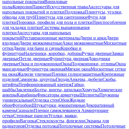
напольные покрытия
Виниловые
полы
Ковролин
Паркет
Искусственная трава
Аксессуары для
напольных покрытий и плитки
Подложка
Плинтусы, уголки,
обводы для труб
Плинтусы для сантехники
Фуги для
плитки
Порожки, профили для пола и плитки
Приспособления
для укладки плитки
Системы выравнивания
плитки
Аксессуары для напольных
покрытий
Реставрационные материалы
Двери и арки
Двери
входные
Двери межкомнатные
Арки межкомнатные
Москитные
сетки
Двери для бани и сауны
Коробки и
фурнитура
Наличники, коробки, доборы
Ручки дверные
Замки
дверные
Петли дверные
Фурнитура дверная
Доводчики
дверные
Окна и подоконники
Окна
Подоконники, отливы
Окна
мансардные
Фурнитура оконная
Мягкие окна
Москитные сетки
на окна
Жалюзи уличные
Пленки солнцезащитные
Крепежные
изделия
Саморезы, шурупы
Гвозди
Анкеры, дюбели
Скобы,
штифты
Перфорированный крепеж
Гайки,
шайбы
Заклепки
Болты, винты, шпильки
Хомуты
Химические
анкеры
Карабины
Фиксаторы арматуры
Шплинты
Пружины
универсальные
Отделка стен
Обои
Жидкие
обои
Фотообои
Штукатурки декоративные
Декоративный
камень
Скинали
Пленки самоклеящиеся
Армирующие
сетки
Стеновые панели
Уголки, маяки,
профили
Вагонка
Стеклохолсты, флизелин
Экраны для
радиаторов
Отделка потолка
Потолочные системы
Потолочные