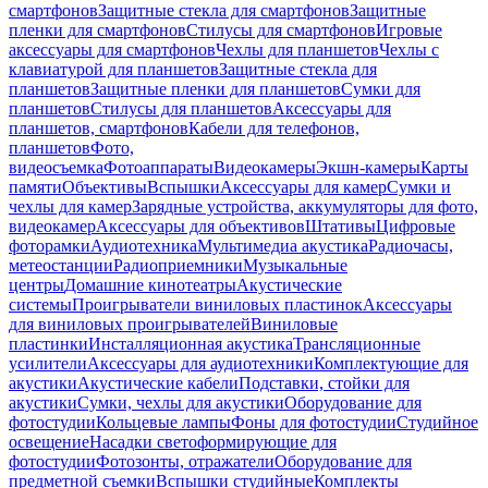
смартфонов
Защитные стекла для смартфонов
Защитные
пленки для смартфонов
Стилусы для смартфонов
Игровые
аксессуары для смартфонов
Чехлы для планшетов
Чехлы с
клавиатурой для планшетов
Защитные стекла для
планшетов
Защитные пленки для планшетов
Сумки для
планшетов
Стилусы для планшетов
Аксессуары для
планшетов, смартфонов
Кабели для телефонов,
планшетов
Фото,
видеосъемка
Фотоаппараты
Видеокамеры
Экшн-камеры
Карты
памяти
Объективы
Вспышки
Аксессуары для камер
Сумки и
чехлы для камер
Зарядные устройства, аккумуляторы для фото,
видеокамер
Аксессуары для объективов
Штативы
Цифровые
фоторамки
Аудиотехника
Мультимедиа акустика
Радиочасы,
метеостанции
Радиоприемники
Музыкальные
центры
Домашние кинотеатры
Акустические
системы
Проигрыватели виниловых пластинок
Аксессуары
для виниловых проигрывателей
Виниловые
пластинки
Инсталляционная акустика
Трансляционные
усилители
Аксессуары для аудиотехники
Комплектующие для
акустики
Акустические кабели
Подставки, стойки для
акустики
Сумки, чехлы для акустики
Оборудование для
фотостудии
Кольцевые лампы
Фоны для фотостудии
Студийное
освещение
Насадки светоформирующие для
фотостудии
Фотозонты, отражатели
Оборудование для
предметной съемки
Вспышки студийные
Комплекты