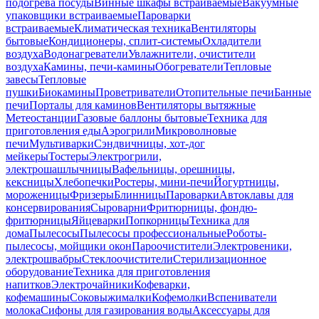
подогрева посуды
Винные шкафы встраиваемые
Вакуумные
упаковщики встраиваемые
Пароварки
встраиваемые
Климатическая техника
Вентиляторы
бытовые
Кондиционеры, сплит-системы
Охладители
воздуха
Водонагреватели
Увлажнители, очистители
воздуха
Камины, печи-камины
Обогреватели
Тепловые
завесы
Тепловые
пушки
Биокамины
Проветриватели
Отопительные печи
Банные
печи
Порталы для каминов
Вентиляторы вытяжные
Метеостанции
Газовые баллоны бытовые
Техника для
приготовления еды
Аэрогрили
Микроволновые
печи
Мультиварки
Сэндвичницы, хот-дог
мейкеры
Тостеры
Электрогрили,
электрошашлычницы
Вафельницы, орешницы,
кексницы
Хлебопечки
Ростеры, мини-печи
Йогуртницы,
мороженицы
Фризеры
Блинницы
Пароварки
Автоклавы для
консервирования
Сыроварни
Фритюрницы, фондю-
фритюрницы
Яйцеварки
Попкорницы
Техника для
дома
Пылесосы
Пылесосы профессиональные
Роботы-
пылесосы, мойщики окон
Пароочистители
Электровеники,
электрошвабры
Стеклоочистители
Стерилизационное
оборудование
Техника для приготовления
напитков
Электрочайники
Кофеварки,
кофемашины
Соковыжималки
Кофемолки
Вспениватели
молока
Сифоны для газирования воды
Аксессуары для