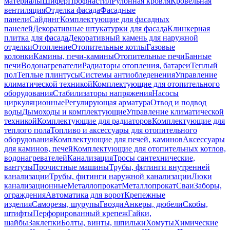
материалы
Шифер
Профнастил
Рулонная кровля
Кровельная
вентиляция
Отделка фасада
Фасадные
панели
Сайдинг
Комплектующие для фасадных
панелей
Декоративные штукатурки для фасада
Клинкерная
плитка для фасада
Декоративный камень для наружной
отделки
Отопление
Отопительные котлы
Газовые
колонки
Камины, печи-камины
Отопительные печи
Банные
печи
Водонагреватели
Радиаторы отопления, батареи
Теплый
пол
Теплые плинтусы
Системы антиобледенения
Управление
климатической техникой
Комплектующие для отопительного
оборудования
Стабилизаторы напряжения
Насосы
циркуляционные
Регулирующая арматура
Отвод и подвод
воды
Дымоходы и комплектующие
Управление климатической
техникой
Комплектующие для радиаторов
Комплектующие для
теплого пола
Топливо и аксессуары для отопительного
оборудования
Комплектующие для печей, каминов
Аксессуары
для каминов, печей
Комплектующие для отопительных котлов,
водонагревателей
Канализация
Тросы сантехнические,
вантузы
Прочистные машины
Трубы, фитинги внутренней
канализации
Трубы, фитинги наружной канализации
Люки
канализационные
Металлопрокат
Металлопрокат
Сваи
Заборы,
ограждения
Автоматика для ворот
Крепежные
изделия
Саморезы, шурупы
Гвозди
Анкеры, дюбели
Скобы,
штифты
Перфорированный крепеж
Гайки,
шайбы
Заклепки
Болты, винты, шпильки
Хомуты
Химические