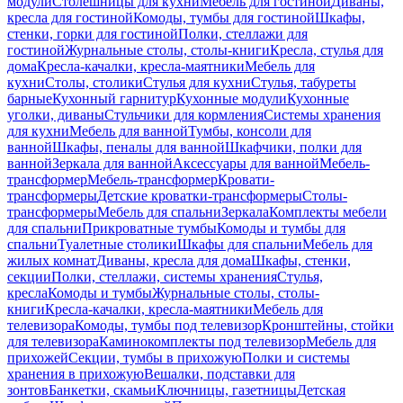
модули
Столешницы для кухни
Мебель для гостиной
Диваны,
кресла для гостиной
Комоды, тумбы для гостиной
Шкафы,
стенки, горки для гостиной
Полки, стеллажи для
гостиной
Журнальные столы, столы-книги
Кресла, стулья для
дома
Кресла-качалки, кресла-маятники
Мебель для
кухни
Столы, столики
Стулья для кухни
Стулья, табуреты
барные
Кухонный гарнитур
Кухонные модули
Кухонные
уголки, диваны
Стульчики для кормления
Системы хранения
для кухни
Мебель для ванной
Тумбы, консоли для
ванной
Шкафы, пеналы для ванной
Шкафчики, полки для
ванной
Зеркала для ванной
Аксессуары для ванной
Мебель-
трансформер
Мебель-трансформер
Кровати-
трансформеры
Детские кроватки-трансформеры
Столы-
трансформеры
Мебель для спальни
Зеркала
Комплекты мебели
для спальни
Прикроватные тумбы
Комоды и тумбы для
спальни
Туалетные столики
Шкафы для спальни
Мебель для
жилых комнат
Диваны, кресла для дома
Шкафы, стенки,
секции
Полки, стеллажи, системы хранения
Стулья,
кресла
Комоды и тумбы
Журнальные столы, столы-
книги
Кресла-качалки, кресла-маятники
Мебель для
телевизора
Комоды, тумбы под телевизор
Кронштейны, стойки
для телевизора
Каминокомплекты под телевизор
Мебель для
прихожей
Секции, тумбы в прихожую
Полки и системы
хранения в прихожую
Вешалки, подставки для
зонтов
Банкетки, скамьи
Ключницы, газетницы
Детская