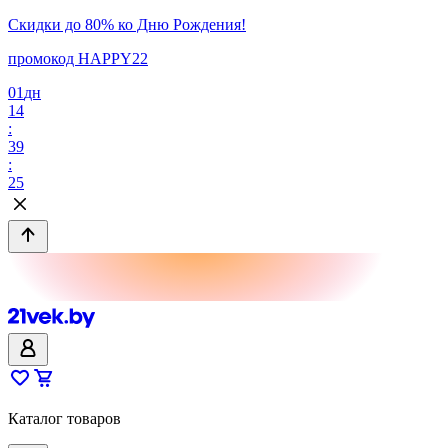
Скидки до 80% ко Дню Рождения!
промокод HAPPY22
01
дн
14
:
39
:
25
Каталог товаров