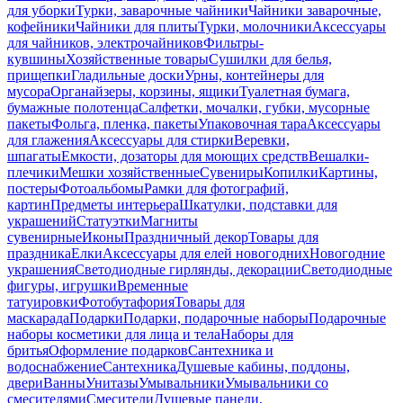
для уборки
Турки, заварочные чайники
Чайники заварочные,
кофейники
Чайники для плиты
Турки, молочники
Аксессуары
для чайников, электрочайников
Фильтры-
кувшины
Хозяйственные товары
Сушилки для белья,
прищепки
Гладильные доски
Урны, контейнеры для
мусора
Органайзеры, корзины, ящики
Туалетная бумага,
бумажные полотенца
Салфетки, мочалки, губки, мусорные
пакеты
Фольга, пленка, пакеты
Упаковочная тара
Аксессуары
для глажения
Аксессуары для стирки
Веревки,
шпагаты
Емкости, дозаторы для моющих средств
Вешалки-
плечики
Мешки хозяйственные
Сувениры
Копилки
Картины,
постеры
Фотоальбомы
Рамки для фотографий,
картин
Предметы интерьера
Шкатулки, подставки для
украшений
Статуэтки
Магниты
сувенирные
Иконы
Праздничный декор
Товары для
праздника
Елки
Аксессуары для елей новогодних
Новогодние
украшения
Светодиодные гирлянды, декорации
Светодиодные
фигуры, игрушки
Временные
татуировки
Фотобутафория
Товары для
маскарада
Подарки
Подарки, подарочные наборы
Подарочные
наборы косметики для лица и тела
Наборы для
бритья
Оформление подарков
Сантехника и
водоснабжение
Сантехника
Душевые кабины, поддоны,
двери
Ванны
Унитазы
Умывальники
Умывальники со
смесителями
Смесители
Душевые панели,