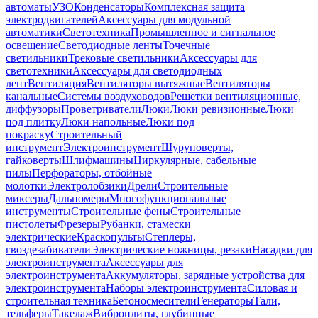
автоматы
УЗО
Конденсаторы
Комплексная защита
электродвигателей
Аксессуары для модульной
автоматики
Светотехника
Промышленное и сигнальное
освещение
Светодиодные ленты
Точечные
светильники
Трековые светильники
Аксессуары для
светотехники
Аксессуары для светодиодных
лент
Вентиляция
Вентиляторы вытяжные
Вентиляторы
канальные
Системы воздуховодов
Решетки вентиляционные,
диффузоры
Проветриватели
Люки
Люки ревизионные
Люки
под плитку
Люки напольные
Люки под
покраску
Строительный
инструмент
Электроинструмент
Шуруповерты,
гайковерты
Шлифмашины
Циркулярные, сабельные
пилы
Перфораторы, отбойные
молотки
Электролобзики
Дрели
Строительные
миксеры
Дальномеры
Многофункциональные
инструменты
Строительные фены
Строительные
пистолеты
Фрезеры
Рубанки, стамески
электрические
Краскопульты
Степлеры,
гвоздезабиватели
Электрические ножницы, резаки
Насадки для
электроинструмента
Аксессуары для
электроинструмента
Аккумуляторы, зарядные устройства для
электроинструмента
Наборы электроинструмента
Силовая и
строительная техника
Бетоносмесители
Генераторы
Тали,
тельферы
Такелаж
Виброплиты, глубинные