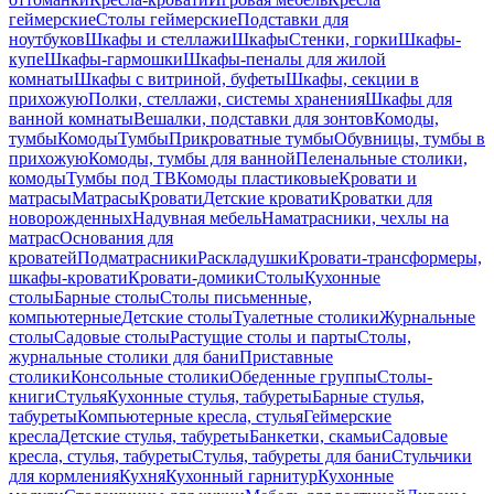
геймерские
Столы геймерские
Подставки для
ноутбуков
Шкафы и стеллажи
Шкафы
Стенки, горки
Шкафы-
купе
Шкафы-гармошки
Шкафы-пеналы для жилой
комнаты
Шкафы с витриной, буфеты
Шкафы, секции в
прихожую
Полки, стеллажи, системы хранения
Шкафы для
ванной комнаты
Вешалки, подставки для зонтов
Комоды,
тумбы
Комоды
Тумбы
Прикроватные тумбы
Обувницы, тумбы в
прихожую
Комоды, тумбы для ванной
Пеленальные столики,
комоды
Тумбы под ТВ
Комоды пластиковые
Кровати и
матрасы
Матрасы
Кровати
Детские кровати
Кроватки для
новорожденных
Надувная мебель
Наматрасники, чехлы на
матрас
Основания для
кроватей
Подматрасники
Раскладушки
Кровати-трансформеры,
шкафы-кровати
Кровати-домики
Столы
Кухонные
столы
Барные столы
Столы письменные,
компьютерные
Детские столы
Туалетные столики
Журнальные
столы
Садовые столы
Растущие столы и парты
Столы,
журнальные столики для бани
Приставные
столики
Консольные столики
Обеденные группы
Столы-
книги
Стулья
Кухонные стулья, табуреты
Барные стулья,
табуреты
Компьютерные кресла, стулья
Геймерские
кресла
Детские стулья, табуреты
Банкетки, скамьи
Садовые
кресла, стулья, табуреты
Стулья, табуреты для бани
Стульчики
для кормления
Кухня
Кухонный гарнитур
Кухонные