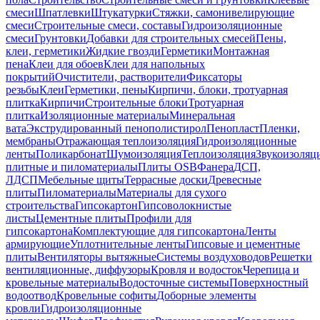
смеси
Шпатлевки
Штукатурки
Стяжки, самонивелирующие
смеси
Строительные смеси, составы
Гидроизоляционные
смеси
Грунтовки
Добавки для строительных смесей
Пены,
клеи, герметики
Жидкие гвозди
Герметики
Монтажная
пена
Клеи для обоев
Клеи для напольных
покрытий
Очистители, растворители
Фиксаторы
резьбы
Клеи
Герметики, пены
Кирпичи, блоки, тротуарная
плитка
Кирпичи
Строительные блоки
Тротуарная
плитка
Изоляционные материалы
Минеральная
вата
Экструдированный пенополистирол
Пенопласт
Пленки,
мембраны
Отражающая теплоизоляция
Гидроизоляционные
ленты
Поликарбонат
Шумоизоляция
Теплоизоляция
Звукоизоляц
плитные и пиломатериалы
Плиты OSB
Фанера
ДСП,
ЛДСП
Мебельные щиты
Террасные доски
Древесные
плиты
Пиломатериалы
Материалы для сухого
строительства
Гипсокартон
Гипсоволокнистые
листы
Цементные плиты
Профили для
гипсокартона
Комплектующие для гипсокартона
Ленты
армирующие
Уплотнительные ленты
Гипсовые и цементные
плиты
Вентиляторы вытяжные
Системы воздуховодов
Решетки
вентиляционные, диффузоры
Кровля и водосток
Черепица и
кровельные материалы
Водосточные системы
Поверхностный
водоотвод
Кровельные софиты
Доборные элементы
кровли
Гидроизоляционные