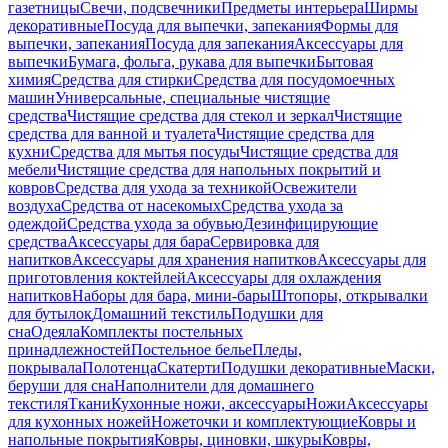
газетницы
Свечи, подсвечники
Предметы интерьера
Ширмы
декоративные
Посуда для выпечки, запекания
Формы для
выпечки, запекания
Посуда для запекания
Аксессуары для
выпечки
Бумага, фольга, рукава для выпечки
Бытовая
химия
Средства для стирки
Средства для посудомоечных
машин
Универсальные, специальные чистящие
средства
Чистящие средства для стекол и зеркал
Чистящие
средства для ванной и туалета
Чистящие средства для
кухни
Средства для мытья посуды
Чистящие средства для
мебели
Чистящие средства для напольных покрытий и
ковров
Средства для ухода за техникой
Освежители
воздуха
Средства от насекомых
Средства ухода за
одеждой
Средства ухода за обувью
Дезинфицирующие
средства
Аксессуары для бара
Сервировка для
напитков
Аксессуары для хранения напитков
Аксессуары для
приготовления коктейлей
Аксессуары для охлаждения
напитков
Наборы для бара, мини-бары
Штопоры, открывалки
для бутылок
Домашний текстиль
Подушки для
сна
Одеяла
Комплекты постельных
принадлежностей
Постельное белье
Пледы,
покрывала
Полотенца
Скатерти
Подушки декоративные
Маски,
беруши для сна
Наполнители для домашнего
текстиля
Ткани
Кухонные ножи, аксессуары
Ножи
Аксессуары
для кухонных ножей
Ножеточки и комплектующие
Ковры и
напольные покрытия
Ковры, циновки, шкуры
Ковры,