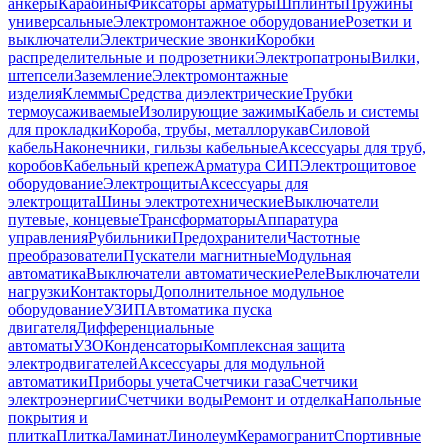
анкеры
Карабины
Фиксаторы арматуры
Шплинты
Пружины
универсальные
Электромонтажное оборудование
Розетки и
выключатели
Электрические звонки
Коробки
распределительные и подрозетники
Электропатроны
Вилки,
штепсели
Заземление
Электромонтажные
изделия
Клеммы
Средства диэлектрические
Трубки
термоусаживаемые
Изолирующие зажимы
Кабель и системы
для прокладки
Короба, трубы, металлорукав
Силовой
кабель
Наконечники, гильзы кабельные
Аксессуары для труб,
коробов
Кабельный крепеж
Арматура СИП
Электрощитовое
оборудование
Электрощиты
Аксессуары для
электрощита
Шины электротехнические
Выключатели
путевые, концевые
Трансформаторы
Аппаратура
управления
Рубильники
Предохранители
Частотные
преобразователи
Пускатели магнитные
Модульная
автоматика
Выключатели автоматические
Реле
Выключатели
нагрузки
Контакторы
Дополнительное модульное
оборудование
УЗИП
Автоматика пуска
двигателя
Дифференциальные
автоматы
УЗО
Конденсаторы
Комплексная защита
электродвигателей
Аксессуары для модульной
автоматики
Приборы учета
Счетчики газа
Счетчики
электроэнергии
Счетчики воды
Ремонт и отделка
Напольные
покрытия и
плитка
Плитка
Ламинат
Линолеум
Керамогранит
Спортивные