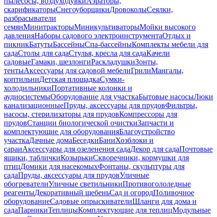
пылесосы, воздуходувки
Аэраторы,
скарификаторы
Снегоуборщики
Дровоколы
Сеялки,
разбрасыватели
семян
Минитракторы
Миникультиваторы
Мойки высокого
давления
Наборы садового электроинструмента
Отдых и
пикник
Батуты
Бассейны
Спа-бассейны
Комплекты мебели для
сада
Столы для сада
Стулья, кресла для сада
Качели
садовые
Гамаки, шезлонги
Раскладушки
Зонты,
тенты
Аксессуары для садовой мебели
Грили
Мангалы,
коптильни
Детская площадка
Сумки-
холодильники
Портативные колонки и
аудиосистемы
Оборудование для участка
Бытовые насосы
Люки
канализационные
Пруды, аксессуары для прудов
Фильтры,
насосы, стерилизаторы для прудов
Компрессоры для
прудов
Станции биологической очистки
Запчасти и
комплектующие для оборудования
Благоустройство
участка
Дачные дома
Беседки
Бани
Хозблоки и
сараи
Аксессуары для озеленения сада
Декор для сада
Почтовые
ящики, таблички
Козырьки
Скворечники, кормушки для
птиц
Домики для насекомых
Фонтаны, скульптуры для
сада
Пруды, аксессуары для прудов
Уличные
обогреватели
Уличные светильники
Противогололедные
реагенты
Декоративный щебень
Сад и огород
Поливочное
оборудование
Садовые опрыскиватели
Шланги для дома и
сада
Парники
Теплицы
Комплектующие для теплиц
Модульные