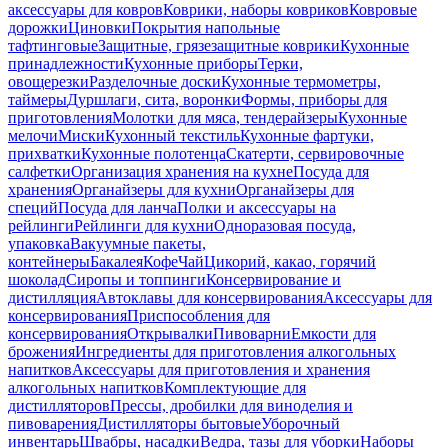
аксессуары для ковров
Коврики, наборы ковриков
Ковровые
дорожки
Циновки
Покрытия напольные
тафтинговые
Защитные, грязезащитные коврики
Кухонные
принадлежности
Кухонные приборы
Терки,
овощерезки
Разделочные доски
Кухонные термометры,
таймеры
Дуршлаги, сита, воронки
Формы, приборы для
приготовления
Молотки для мяса, тендерайзеры
Кухонные
мелочи
Миски
Кухонный текстиль
Кухонные фартуки,
прихватки
Кухонные полотенца
Скатерти, сервировочные
салфетки
Организация хранения на кухне
Посуда для
хранения
Органайзеры для кухни
Органайзеры для
специй
Посуда для ланча
Полки и аксессуары на
рейлинги
Рейлинги для кухни
Одноразовая посуда,
упаковка
Вакуумные пакеты,
контейнеры
Бакалея
Кофе
Чай
Цикорий, какао, горячий
шоколад
Сиропы и топпинги
Консервирование и
дистилляция
Автоклавы для консервирования
Аксессуары для
консервирования
Приспособления для
консервирования
Открывалки
Пивоварни
Емкости для
брожения
Ингредиенты для приготовления алкогольных
напитков
Аксессуары для приготовления и хранения
алкогольных напитков
Комплектующие для
дистилляторов
Прессы, дробилки для виноделия и
пивоварения
Дистилляторы бытовые
Уборочный
инвентарь
Швабры, насадки
Ведра, тазы для уборки
Наборы