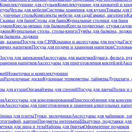
Комплектующие для стульев
Комплектующие для кроватей и кро
итура
Чехлы для мебели
Системы хранения для кухни
Товары для 
, уличные столы
Комплекты мебели для сада
Гамаки, шезлонги
Ка
Скамьи для бани
Столы для бани
Журнальные столики для бани
лоджии
Кресла-мешки для балкона
Кресла подвесные, стулья садо
оджии
Журнальные столы, столы-книги
Тумбы для балкона, лодж
я балкона, лоджии
ши, казаны
Посуда для СВЧ
Крышки и аксессуары для посуды
Гаст
орячих напитков
Посуда для подачи и хранения напитков
Столовы
Посуда для запекания
Аксессуары для выпечки
Бумага, фольга, р
хранения напитков
Аксессуары для приготовления коктейлей
Аксе
ожей
Ножеточки и комплектующие
ки
Разделочные доски
Кухонные термометры, таймеры
Дуршлаги, 
ры для кухни
Органайзеры для специй
Посуда для ланча
Полки и 
ия
Аксессуары для консервирования
Приспособления для консер
ков
Аксессуары для приготовления и хранения алкогольных напи
йники для плиты
Турки, молочники
Аксессуары для чайников, э
отографий, картин
Предметы интерьера
Шкатулки, подставки дл
етики для лица и тела
Наборы для бритья
Оформление подарков
льтры для воды
Фильтры-кувшины
Картриджи, комплектующие д