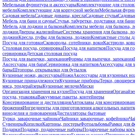
Мебельная фурнитура и аксессуары
Комплектующие для столов
мебели
Комплектующие для корпусной мебели
Мебельная фурн
Садовая мебель
Садовые диваны, кресла
Садовые стулья
Садовые
Мебель для бани и сауны
Стулья, табуретки, подставки для бани
Мебель для лоджии и балкона
Комплекты мебели для балкона, 
лоджии
Дверцы жалюзийные
Системы хранения для балкона, л
лоджии
Кресла, пуфы для балкона, лоджии
Компактные столы дл
Посуда для готовки
Сковороды, сотейники, воки
Кастрюли, ков
Столовая посуда, сервировка
Посуда для напитков
Посуда для г
сервировки
Детская столовая посуда
Посуда для выпечки, запекания
Формы для выпечки, запекания
Аксессуары для бара
Сервировка для напитков
Аксессуары для 
бары
Штопоры, открывалки для бутылок
Кухонные ножи, аксессуары
Ножи
Аксессуары для кухонных н
Кухонные принадлежности
Кухонные приборы
Терки, овощерез
мяса, тендерайзеры
Кухонные мелочи
Миски
Организация хранения на кухне
Посуда для хранения
Органайзе
посуда, упаковка
Вакуумные пакеты, контейнеры
Консервирование и дистилляция
Автоклавы для консервирован
брожения
Ингредиенты для приготовления алкогольных напит
виноделия и пивоварения
Дистилляторы бытовые
Турки, заварочные чайники
Чайники заварочные, кофейники
Ча
Сувениры
Копилки
Картины, постеры
Фотоальбомы
Рамки для ф
Подарки
Подарки, подарочные наборы
Подарочные наборы косм
Водоснабжение
Водонагреватели
Бытовые насосы
Проточные фи