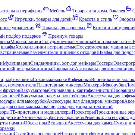
ьютеры и периферия
Мебель
Товары для дома, бакалея
С
мото
Игрушки, товары для детей
Красота и стиль
Здоров
рные украшения
Товары для взрослых
Книги и канцеляри
й подбор подарков
Премиум товары
плиты
Морозильники
Посудомоечные машины
Настольные плиты
 шкафы
Холодильники встраиваемые
Посудомоечные машины вс
встраиваемые
Измельчители пищевых отходов
Шкафы для подогр
чи
Мультиварки
Сэндвичницы, хот-дог мейкеры
Тостеры
Электрог
еницы
Фризеры
Блинницы
Пароварки
Автоклавы для консервиров
ки, кофемашины
Соковыжималки
Кофемолки
Вспениватели молок
ны, измельчители
Планетарные миксеры
Миксеры
Мясорубки
Лом
и фруктов
Вакууматоры
Открывалки, картофелечистки
Проращива
вых печей
Вакуумные пакеты, контейнеры
Аксессуары для кофе
ессуары для мясорубок
Аксессуары для блендеров, миксеров
Аксе
ры для соковыжималок
Средства для ухода за техникой
зоры
ТВ-приставки и медиаплееры
Проекторы
Проекционные эк
сы детские
Умные часы, фитнес-браслеты
Ремешки, аксессуары дл
рты памяти
Объективы
Вспышки
Аксессуары для камер
Сумки и ч
орамки
студии
Студийное освещение
Насадки светоформирующие для фо