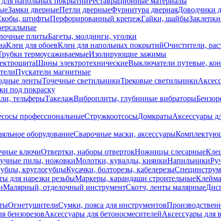
 для напольных покрытий
Реставрационные материалы
ые
Замки дверные
Петли дверные
Фурнитура дверная
Доводчики 
Скобы, штифты
Перфорированный крепеж
Гайки, шайбы
Заклепки
ерсальные
лочные плиты
Багеты, молдинги, уголки
на
Клеи для обоев
Клеи для напольных покрытий
Очистители, рас
Трубки термоусаживаемые
Изолирующие зажимы
лектрощита
Шины электротехнические
Выключатели путевые, ко
атели
Пускатели магнитные
одные ленты
Точечные светильники
Трековые светильники
Аксесс
и под покраску
ли, тельферы
Такелаж
Виброплиты, глубинные вибраторы
Бензор
сосы профессиональные
Стружкоотсосы
Домкраты
Аксессуары д
аяльное оборудование
Сварочные маски, аксессуары
Комплектующ
ечные ключи
Отвертки, наборы отверток
Ножницы слесарные
Кле
учные пилы, ножовки
Молотки, кувалды, киянки
Напильники
Ру
убцы, круглогубцы
Кусачки, болторезы, кабелерезы
Специнструм
ы для нарезки резьбы
Маркеры, карандаши строительные
Клейма
и
Малярный, отделочный инструмент
Скотч, ленты малярные
Дисп
иты
Огнетушители
Сумки, пояса для инструментов
Производствен
я бензорезов
Аксессуары для бетоносмесителей
Аксессуары для 