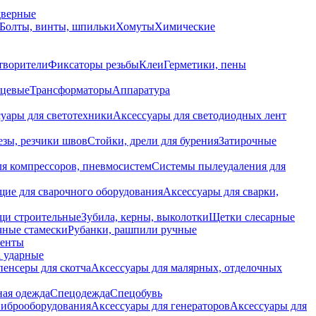
дверные
Болты, винты, шпильки
Хомуты
Химические
творители
Фиксаторы резьбы
Клеи
Герметики, пены
нцевые
Трансформаторы
Аппаратура
уары для светотехники
Аксессуары для светодиодных лент
езы, резчики швов
Стойки, дрели для бурения
Затирочные
ля компрессоров, пневмосистем
Системы пылеудаления для
ие для сварочного оборудования
Аксессуары для сварки,
щи строительные
Зубила, керны, выколотки
Щетки слесарные
чные стамески
Рубанки, рашпили ручные
енты
 ударные
енсеры для скотча
Аксессуары для малярных, отделочных
ная одежда
Спецодежда
Спецобувь
виброоборудования
Аксессуары для генераторов
Аксессуары для