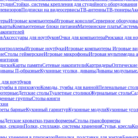
студии
Стойки, системы крепления для студийного оборудования
елевизоров
Подписки на видеосервисы
ТВ-антенны
ТВ-тюнеры
Ак
теры
Игровые компьютеры
Игровые консоли
Серверное оборудов
карты
Компьютерные блоки питания
Материнские платы
Системы
накопителей
ов
Аксессуары для ноутбуков
Очки для компьютера
Рюкзаки для но
контроллеры
Игровые ноутбуки
Игровые компьютеры
Игровые ви
ие
Столы геймерские
Игровые микрофоны
Игровая мультимедиа 
ониторов
диски
Карты памяти
Сетевые накопители
Картридеры
Оптические
иваны П-образные
Кухонные уголки, диваны
Диваны модульные
 для ноутбуков
тумбы в прихожую
Комоды, тумбы для ванной
Пеленальные стол
ьютерные
Детские столы
Туалетные столики
Журнальные столы
Са
денные группы
Столы-книги
ухни
уреты барные
Кухонный гарнитур
Кухонные модули
Кухонные угол
ры
Детские кроватки-трансформеры
Столы-трансформеры
ки, секции
Полки, стеллажи, системы хранения
Стулья, кресла
Ко
емы хранения в прихожую
Вешалки, подставки для зонтов
Банкет