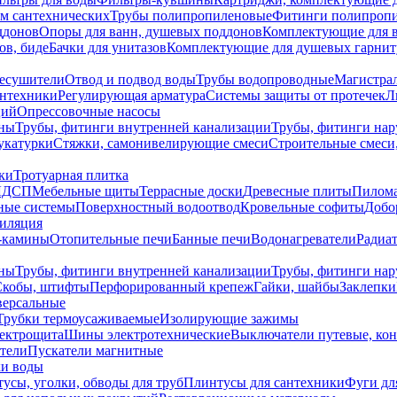
ем сантехнических
Трубы полипропиленовые
Фитинги полипроп
ддонов
Опоры для ванн, душевых поддонов
Комплектующие для 
ов, биде
Бачки для унитазов
Комплектующие для душевых гарнит
есушители
Отвод и подвод воды
Трубы водопроводные
Магистрал
антехники
Регулирующая арматура
Системы защиты от протечек
Л
ций
Опрессовочные насосы
ны
Трубы, фитинги внутренней канализации
Трубы, фитинги на
катурки
Стяжки, самонивелирующие смеси
Строительные смеси,
ки
Тротуарная плитка
ЛДСП
Мебельные щиты
Террасные доски
Древесные плиты
Пилом
ные системы
Поверхностный водоотвод
Кровельные софиты
Добо
тиляция
-камины
Отопительные печи
Банные печи
Водонагреватели
Радиат
ны
Трубы, фитинги внутренней канализации
Трубы, фитинги на
Скобы, штифты
Перфорированный крепеж
Гайки, шайбы
Заклепки
ерсальные
Трубки термоусаживаемые
Изолирующие зажимы
лектрощита
Шины электротехнические
Выключатели путевые, ко
атели
Пускатели магнитные
ки воды
усы, уголки, обводы для труб
Плинтусы для сантехники
Фуги дл