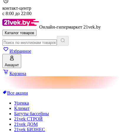
контакт-центр
с
8:00
до
22:00
Онлайн-гипермаркет 21vek.by
Каталог товаров
Избранное
Аккаунт
Корзина
Все акции
Уценка
Климат
Батуты бассейны
21vek СТРОЙ
21vek ДОМ
21vek БИЗНЕС