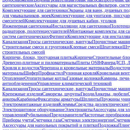
сантехнические
Аксессуары для магистральных фильтров, сист
Комплектующие для сантехники
Экраны для ванн, душевых по
для умывальников, моек
Комплектующие для унитазов, писсуар
смесителей
Комплектующие для душевых кабин, уголков
Инженерная сантехника
Инсталляции для сантехники
Полотенц
радиаторов, полотенцесушителей
Монтажные комплекты для с
систем сантехнических
Фитинги
Комплектующие для инсталля
Канализация
Тросы сантехнические, вантузы
Прочистные маши
Строительные смеси и грунтовки
Клеевые смеси
Шпатлевки
Шту
строительных смесей
Кирпичи, блоки, тротуарная плитка
Кирпичи
Строительные бло
Древесно-плитные и пиломатериалы
Плиты OSB
Фанера
ДСП, 
Кровля и водосток
Черепица и кровельные материалы
Водосточ
материалы
Шифер
Профнастил
Рулонная кровля
Кровельная вен
Отопление
Отопительные котлы
Газовые колонки
Камины, печи
антиобледенения
Управление климатической техникой
Канализация
Тросы сантехнические, вантузы
Прочистные маши
Крепежные изделия
Саморезы, шурупы
Гвозди
Анкеры, дюбели
анкеры
Карабины
Фиксаторы арматуры
Шплинты
Пружины унив
Электромонтажные изделия
Клеммы
Средства диэлектрические
Электрощитовое оборудование
Электрощиты
Аксессуары для э
управления
Рубильники
Предохранители
Частотные преобразов
Приборы учета
Счетчики газа
Счетчики электроэнергии
Счетчи
Аксессуары для напольных покрытий и плитки
Подложка
Плинт