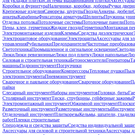
для укладки плитки
Системы выравнивания плитки
Аксессуары
Коробки и фурнитура
Наличники, коробки, доборы
Ручки дверн
Крепежные изделия
Саморезы, шурупы
Гвозди
Анкеры, дюбели
анкеры
Карабины
Фиксаторы арматуры
Шплинты
Пружины унив
Отделка потолка
Потолочные системы
Потолочные панели
Пото
Пены, клеи, герметики
Жидкие гвозди
Герметики
Монтажная пе
Электромонтажные изделия
Клеммы
Средства диэлектрические
Электрощитовое оборудование
Электрощиты
Аксессуары для э
управления
Рубильники
Предохранители
Частотные преобразов
Светотехника
Промышленное и сигнальное освещение
Светоди
Люки
Люки ревизионные
Люки под плитку
Люки напольные
Люк
Силовая и строительная техника
Бетоносмесители
Генераторы
Та
машины
Гидроинструмент
Погрузчики
Строительное оборудование
Компрессоры
Тепловые пушки
Пыле
электроинструмента
Пневмоинструмент
Сварочное и паяльное оборудование
Сварочное оборудование
П
пайки
Слесарный инструмент
Наборы инструментов
Головки, биты
Га
Столярный инструмент
Тиски, струбцины, гейферные зажимы
Р
Электромонтажный инструмент
Обжимной инструмент
Плоског
Разметочный инструмент
Разметочные инструменты
Инструмент
Отделочный инструмент
Плиткорезы
Кельмы, шпатели, гладилк
работ
Пленки строительные
Спецодежда и средства защиты
Средства индивидуальной защ
Аксессуары для силовой и строительной техники
Аксессуары дл