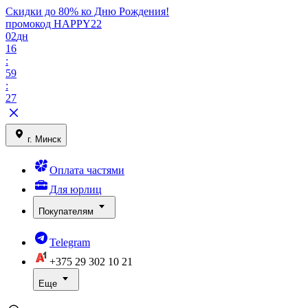
Скидки до 80% ко Дню Рождения!
промокод HAPPY22
02
дн
16
:
59
:
27
г. Минск
Оплата частями
Для юрлиц
Покупателям
Telegram
+375 29
302 10 21
Еще