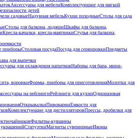
ваток
Аксессуары для мебели
Комплектующие для мягкой
безопасности детей
чели садовые
Надувная мебель
Кухни походные
Столы для сада
вые
Столы для балкона, лоджии
Шкафы для балкона,
ии
Кресла-качалки, кресла-маятники
Стулья для балкона,
роемкости
е приборы
Столовая посуда
Посуда для сервировки
Предметы
укава для выпечки
ссуары для охлаждения напитков
Наборы для бара, мини-
сита, воронки
Формы, приборы для приготовления
Молотки для
аксессуары на рейлинги
Рейлинги для кухни
Одноразовая
вирования
Открывалки
Пивоварни
Емкости для
тков
Комплектующие для дистилляторов
Прессы, дробилки для
лектрочайников
Фильтры-кувшины
я украшений
Статуэтки
Магниты сувенирные
Иконы
ля проточных фильтров
Магистральные фильтры, системы