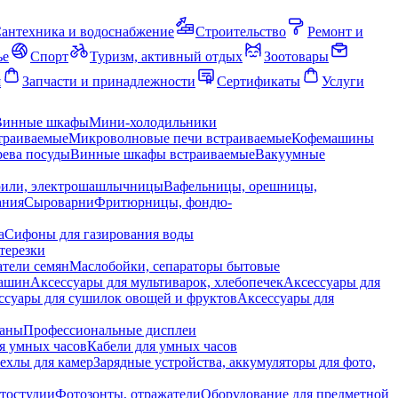
антехника и водоснабжение
Строительство
Ремонт и
ье
Спорт
Туризм, активный отдых
Зоотовары
я
Запчасти и принадлежности
Сертификаты
Услуги
Винные шкафы
Мини-холодильники
траиваемые
Микроволновые печи встраиваемые
Кофемашины
ева посуды
Винные шкафы встраиваемые
Вакуумные
рили, электрошашлычницы
Вафельницы, орешницы,
ания
Сыроварни
Фритюрницы, фондю-
а
Сифоны для газирования воды
терезки
тели семян
Маслобойки, сепараторы бытовые
машин
Аксессуары для мультиварок, хлебопечек
Аксессуары для
ссуары для сушилок овощей и фруктов
Аксессуары для
раны
Профессиональные дисплеи
я умных часов
Кабели для умных часов
ехлы для камер
Зарядные устройства, аккумуляторы для фото,
тостудии
Фотозонты, отражатели
Оборудование для предметной