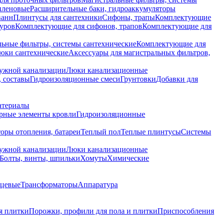
иленовые
Расширительные баки, гидроаккумуляторы
ванн
Плинтусы для сантехники
Сифоны, трапы
Комплектующие
уров
Комплектующие для сифонов, трапов
Комплектующие для
ьные фильтры, системы сантехнические
Комплектующие для
юки сантехнические
Аксессуары для магистральных фильтров,
ружной канализации
Люки канализационные
 составы
Гидроизоляционные смеси
Грунтовки
Добавки для
атериалы
рные элементы кровли
Гидроизоляционные
оры отопления, батареи
Теплый пол
Теплые плинтусы
Системы
ружной канализации
Люки канализационные
Болты, винты, шпильки
Хомуты
Химические
нцевые
Трансформаторы
Аппаратура
я плитки
Порожки, профили для пола и плитки
Приспособления