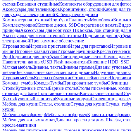
съемки
Вспышки студийные
Комплекты оборудования для фото
Аксессуары для телевизоров
Кронштейны, стойки
Кабели для т
для ухода за электроникой
Кабели, переходники
Компьютерная техника
Ноутбуки
Планшеты
Моноблоки
Компью
Комплектующие
Жесткие диски, SSD
Оперативная память
Видео
приводы
Аксессуары для корпусов ПК
Боксы, док-станции для 
Аксессуары для компьютерной техники
Подставки для ноутбук
электроникой
Программное обеспечение
Игровая зона
Игровые приставки
Игры для приставок
Игровые 
мыши
Игровые клавиатуры
Игровые наушники
Кресла геймерск
Pop
Подставки для ноутбуков
Светодиодные ленты
Лампы для м
Накопители данных
USB Flash накопители
Внешние HDD, SSD 
Мягкая мебель
Диваны, тахты
Диваны прямые
Диваны угловые
Д
мебели
Бескаркасные кресла-мешки и диваны
Надувные диваны
Игровая мебель
Кресла геймерские
Столы геймерские
Подставки
Комоды, тумбы
Комоды
Тумбы
Прикроватные тумбы
Обувницы, 
Столы
Кухонные столы
Барные столы
Столы письменные, комп
столики для бани
Приставные столики
Консольные столики
Обе
Кухня
Кухонный гарнитур
Кухонные модули
Столешницы для к
Мебель для кухни
Столы, столики
Стулья для кухни
Стулья, таб
кухни
Мебель-трансформер
Мебель-трансформер
Кровати-трансформе
Мебель для жилых комнат
Диваны, кресла для дома
Шкафы, стен
кресла-маятники
Мебель для прихожей
Секции, тумбы в прихожую
Полки и сист