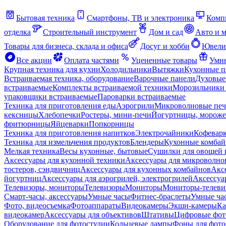
Бытовая техника
Смартфоны, ТВ и электроника
Комп
отделка
Строительный инструмент
Дом и сад
Авто и 
Товары для бизнеса, склада и офиса
Досуг и хобби
Ювели
Все акции
Оплата частями
Уцененные товары
Умны
Крупная техника для кухни
Холодильники
Вытяжки
Кухонные 
Встраиваемая техника, оборудование
Варочные панели
Духовые
встраиваемые
Комплекты встраиваемой техники
Морозильники 
упаковщики встраиваемые
Пароварки встраиваемые
Техника для приготовления еды
Аэрогрили
Микроволновые пе
кексницы
Хлебопечки
Ростеры, мини-печи
Йогуртницы, морож
фритюрницы
Яйцеварки
Попкорницы
Техника для приготовления напитков
Электрочайники
Кофевар
Техника для измельчения продуктов
Блендеры
Кухонные комбай
Мелкая техника
Весы кухонные, бытовые
Сушилки для овощей 
Аксессуары для кухонной техники
Аксессуары для микроволно
тостеров, сэндвичниц
Аксессуары для кухонных комбайнов
Акс
йогуртниц
Аксессуары для аэрогрилей, электрогрилей
Аксессуа
Телевизоры, мониторы
Телевизоры
Мониторы
Мониторы-телеви
Смарт-часы, аксессуары
Умные часы
Фитнес-браслеты
Умные ча
Фото, видеосъемка
Фотоаппараты
Видеокамеры
Экшн-камеры
Ка
видеокамер
Аксессуары для объективов
Штативы
Цифровые фот
Оборудование для фотостудии
Кольцевые лампы
Фоны для фото