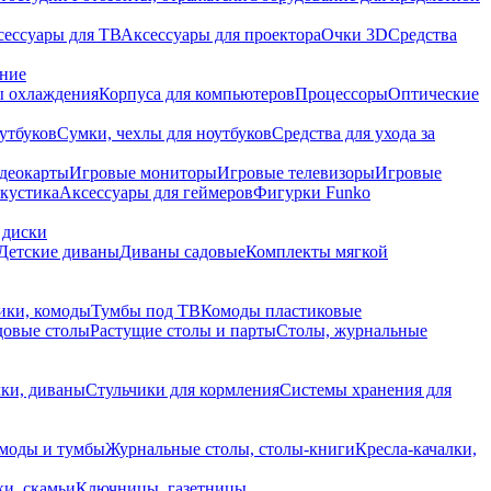
сессуары для ТВ
Аксессуары для проектора
Очки 3D
Средства
ание
 охлаждения
Корпуса для компьютеров
Процессоры
Оптические
утбуков
Сумки, чехлы для ноутбуков
Средства для ухода за
деокарты
Игровые мониторы
Игровые телевизоры
Игровые
акустика
Аксессуары для геймеров
Фигурки Funko
 диски
Детские диваны
Диваны садовые
Комплекты мягкой
ики, комоды
Тумбы под ТВ
Комоды пластиковые
довые столы
Растущие столы и парты
Столы, журнальные
ки, диваны
Стульчики для кормления
Системы хранения для
моды и тумбы
Журнальные столы, столы-книги
Кресла-качалки,
ки, скамьи
Ключницы, газетницы