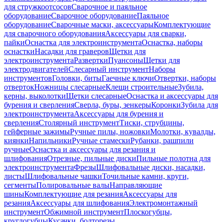
для стружкоотсосов
Сварочное и паяльное
оборудование
Сварочное оборудование
Паяльное
оборудование
Сварочные маски, аксессуары
Комплектующие
для сварочного оборудования
Аксессуары для сварки,
пайки
Оснастка для электроинструмента
Оснастка, наборы
оснастки
Насадки для граверов
Щетки для
электроинструмента
Развертки
Пуансоны
Щетки для
электродвигателей
Слесарный инструмент
Наборы
инструментов
Головки, биты
Гаечные ключи
Отвертки, наборы
отверток
Ножницы слесарные
Клещи строительные
Зубила,
керны, выколотки
Щетки слесарные
Оснастка и аксессуары для
бурения и сверления
Сверла, буры, зенкеры
Коронки
Зубила для
электроинструмента
Аксессуары для бурения и
сверления
Столярный инструмент
Тиски, струбцины,
гейферные зажимы
Ручные пилы, ножовки
Молотки, кувалды,
киянки
Напильники
Ручные стамески
Рубанки, рашпили
ручные
Оснастка и аксессуары для резания и
шлифования
Отрезные, пильные диски
Пильные полотна для
электроинструмента
Фрезы
Шлифовальные диски, насадки,
листы
Шлифовальные чашки
Точильные камни, круги,
сегменты
Полировальные валы
Направляющие
шины
Комплектующие для резания
Аксессуары для
резания
Аксессуары для шлифования
Электромонтажный
инструмент
Обжимной инструмент
Плоскогубцы,
круглогубцы
Кусачки, болторезы,