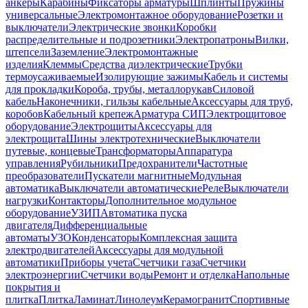
анкеры
Карабины
Фиксаторы арматуры
Шплинты
Пружины
универсальные
Электромонтажное оборудование
Розетки и
выключатели
Электрические звонки
Коробки
распределительные и подрозетники
Электропатроны
Вилки,
штепсели
Заземление
Электромонтажные
изделия
Клеммы
Средства диэлектрические
Трубки
термоусаживаемые
Изолирующие зажимы
Кабель и системы
для прокладки
Короба, трубы, металлорукав
Силовой
кабель
Наконечники, гильзы кабельные
Аксессуары для труб,
коробов
Кабельный крепеж
Арматура СИП
Электрощитовое
оборудование
Электрощиты
Аксессуары для
электрощита
Шины электротехнические
Выключатели
путевые, концевые
Трансформаторы
Аппаратура
управления
Рубильники
Предохранители
Частотные
преобразователи
Пускатели магнитные
Модульная
автоматика
Выключатели автоматические
Реле
Выключатели
нагрузки
Контакторы
Дополнительное модульное
оборудование
УЗИП
Автоматика пуска
двигателя
Дифференциальные
автоматы
УЗО
Конденсаторы
Комплексная защита
электродвигателей
Аксессуары для модульной
автоматики
Приборы учета
Счетчики газа
Счетчики
электроэнергии
Счетчики воды
Ремонт и отделка
Напольные
покрытия и
плитка
Плитка
Ламинат
Линолеум
Керамогранит
Спортивные