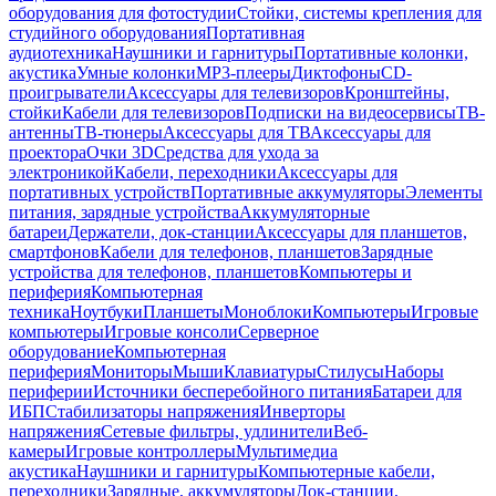
оборудования для фотостудии
Стойки, системы крепления для
студийного оборудования
Портативная
аудиотехника
Наушники и гарнитуры
Портативные колонки,
акустика
Умные колонки
MP3-плееры
Диктофоны
CD-
проигрыватели
Аксессуары для телевизоров
Кронштейны,
стойки
Кабели для телевизоров
Подписки на видеосервисы
ТВ-
антенны
ТВ-тюнеры
Аксессуары для ТВ
Аксессуары для
проектора
Очки 3D
Средства для ухода за
электроникой
Кабели, переходники
Аксессуары для
портативных устройств
Портативные аккумуляторы
Элементы
питания, зарядные устройства
Аккумуляторные
батареи
Держатели, док-станции
Аксессуары для планшетов,
смартфонов
Кабели для телефонов, планшетов
Зарядные
устройства для телефонов, планшетов
Компьютеры и
периферия
Компьютерная
техника
Ноутбуки
Планшеты
Моноблоки
Компьютеры
Игровые
компьютеры
Игровые консоли
Серверное
оборудование
Компьютерная
периферия
Мониторы
Мыши
Клавиатуры
Стилусы
Наборы
периферии
Источники бесперебойного питания
Батареи для
ИБП
Стабилизаторы напряжения
Инверторы
напряжения
Сетевые фильтры, удлинители
Веб-
камеры
Игровые контроллеры
Мультимедиа
акустика
Наушники и гарнитуры
Компьютерные кабели,
переходники
Зарядные, аккумуляторы
Док-станции,