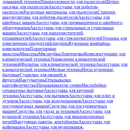
домашней техники
Принадлежности для пылесосов
Щетки,
насадки для пылесосов
Аксессуары для роботов-
пылесосов
Расходные материалы для пылесосов
Станции,
аккумуляторы для роботов-пылесосов
Аксессуары для
швейных машин
Аксессуары для промышленного швейного
оборудования
Аксессуары для стиральных и сушильных
машин
Аксессуары для пароочистителей,
отпаривателей
Аксессуары для стеклоочистителей
Техника для
измельчения продуктов
Блендеры
Кухонные комбайны,
измельчители
Планетарные
миксеры
Миксеры
Мясорубки
Ломтерезки
Комплектующие для
климатической техники
Управление климатической
техникой
Фильтры для климатической техники
Аксессуары для
климатической техники
Мелкая техника
Весы кухонные,
бытовые
Сушилки для овощей и
фруктов
Вакууматоры
Открывалки,
картофелечистки
Проращиватели семян
Маслобойки,
сепараторы бытовые
Аксессуары для крупной
техники
Аксессуары для вытяжек
Аксессуары для плит и
духовок
Аксессуары для холодильников
Аксессуары для
посудомоечных машин
Средства для посудомоечных
машин
Средства для ухода за техникой
Аксессуары для
кухонной техники
Аксессуары для микроволновых
печей
Вакуумные пакеты, контейнеры
Аксессуары для
кофемашин
Аксессуары для мультиварок,