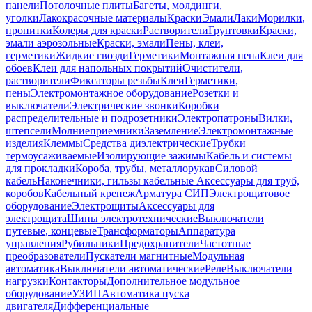
панели
Потолочные плиты
Багеты, молдинги,
уголки
Лакокрасочные материалы
Краски
Эмали
Лаки
Морилки,
пропитки
Колеры для краски
Растворители
Грунтовки
Краски,
эмали аэрозольные
Краски, эмали
Пены, клеи,
герметики
Жидкие гвозди
Герметики
Монтажная пена
Клеи для
обоев
Клеи для напольных покрытий
Очистители,
растворители
Фиксаторы резьбы
Клеи
Герметики,
пены
Электромонтажное оборудование
Розетки и
выключатели
Электрические звонки
Коробки
распределительные и подрозетники
Электропатроны
Вилки,
штепсели
Молниеприемники
Заземление
Электромонтажные
изделия
Клеммы
Средства диэлектрические
Трубки
термоусаживаемые
Изолирующие зажимы
Кабель и системы
для прокладки
Короба, трубы, металлорукав
Силовой
кабель
Наконечники, гильзы кабельные
Аксессуары для труб,
коробов
Кабельный крепеж
Арматура СИП
Электрощитовое
оборудование
Электрощиты
Аксессуары для
электрощита
Шины электротехнические
Выключатели
путевые, концевые
Трансформаторы
Аппаратура
управления
Рубильники
Предохранители
Частотные
преобразователи
Пускатели магнитные
Модульная
автоматика
Выключатели автоматические
Реле
Выключатели
нагрузки
Контакторы
Дополнительное модульное
оборудование
УЗИП
Автоматика пуска
двигателя
Дифференциальные