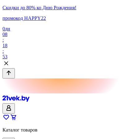
Скидки до 80% ко Дню Рождения!
промокод HAPPY22
0
дн
08
:
18
:
53
Каталог товаров