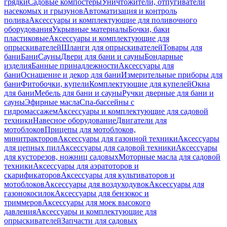
грядки
Садовые компостеры
Уничтожители, отпугиватели
насекомых и грызунов
Автоматизация и контроль
полива
Аксессуары и комплектующие для поливочного
оборудования
Укрывные материалы
Бочки, баки
пластиковые
Аксессуары и комплектующие для
опрыскивателей
Шланги для опрыскивателей
Товары для
бани
Бани
Сауны
Двери для бани и сауны
Бондарные
изделия
Банные принадлежности
Аксессуары для
бани
Оснащение и декор для бани
Измерительные приборы для
бани
Фитобочки, купели
Комплектующие для купелей
Окна
для бани
Мебель для бани и сауны
Ручки дверные для бани и
сауны
Эфирные масла
Спа-бассейны с
гидромассажем
Аксессуары и комплектующие для садовой
техники
Навесное оборудование
Двигатели для
мотоблоков
Прицепы для мотоблоков,
минитракторов
Аксессуары для газонной техники
Аксессуары
для цепных пил
Аксессуары для садовой техники
Аксессуары
для кусторезов, ножниц садовых
Моторные масла для садовой
техники
Аксессуары для аэратоторов и
скарификаторов
Аксессуары для культиваторов и
мотоблоков
Аксессуары для воздуходувок
Аксессуары для
газонокосилок
Аксессуары для бензокос и
триммеров
Аксессуары для моек высокого
давления
Аксессуары и комплектующие для
опрыскивателей
Запчасти для садовых