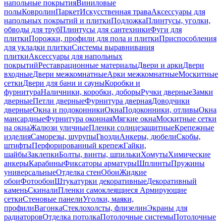
напольные покрытия
Виниловые
полы
Ковролин
Паркет
Искусственная трава
Аксессуары для
напольных покрытий и плитки
Подложка
Плинтусы, уголки,
обводы для труб
Плинтусы для сантехники
Фуги для
плитки
Порожки, профили для пола и плитки
Приспособления
для укладки плитки
Системы выравнивания
плитки
Аксессуары для напольных
покрытий
Реставрационные материалы
Двери и арки
Двери
входные
Двери межкомнатные
Арки межкомнатные
Москитные
сетки
Двери для бани и сауны
Коробки и
фурнитура
Наличники, коробки, доборы
Ручки дверные
Замки
дверные
Петли дверные
Фурнитура дверная
Доводчики
дверные
Окна и подоконники
Окна
Подоконники, отливы
Окна
мансардные
Фурнитура оконная
Мягкие окна
Москитные сетки
на окна
Жалюзи уличные
Пленки солнцезащитные
Крепежные
изделия
Саморезы, шурупы
Гвозди
Анкеры, дюбели
Скобы,
штифты
Перфорированный крепеж
Гайки,
шайбы
Заклепки
Болты, винты, шпильки
Хомуты
Химические
анкеры
Карабины
Фиксаторы арматуры
Шплинты
Пружины
универсальные
Отделка стен
Обои
Жидкие
обои
Фотообои
Штукатурки декоративные
Декоративный
камень
Скинали
Пленки самоклеящиеся
Армирующие
сетки
Стеновые панели
Уголки, маяки,
профили
Вагонка
Стеклохолсты, флизелин
Экраны для
радиаторов
Отделка потолка
Потолочные системы
Потолочные