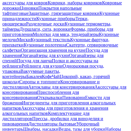
аксессуары для ковров
Коврики, наборы ковриков
Ковровые
дорожки
Циновки
Покрытия напольные
тафтинговые
Защитные, грязезащитные коврики
Кухонные
принадлежности
Кухонные приборы
Терки,
овощерезки
Разделочные доски
Кухонные термометры,
таймеры
Дуршлаги, сита, воронки
Формы, приборы для
приготовления
Молотки для мяса, тендерайзеры
Кухонные
мелочи
Миски
Кухонный текстиль
Кухонные фартуки,
прихватки
Кухонные полотенца
Скатерти, сервировочные
салфетки
Организация хранения на кухне
Посуда для
хранения
Органайзеры для кухни
Органайзеры для
специй
Посуда для ланча
Полки и аксессуары на
рейлинги
Рейлинги для кухни
Одноразовая посуда,
упаковка
Вакуумные пакеты,
контейнеры
Бакалея
Кофе
Чай
Цикорий, какао, горячий
шоколад
Сиропы и топпинги
Консервирование и
дистилляция
Автоклавы для консервирования
Аксессуары для
консервирования
Приспособления для
консервирования
Открывалки
Пивоварни
Емкости для
брожения
Ингредиенты для приготовления алкогольных
напитков
Аксессуары для приготовления и хранения
алкогольных напитков
Комплектующие для
дистилляторов
Прессы, дробилки для виноделия и
пивоварения
Дистилляторы бытовые
Уборочный
инвентарь
Швабры, насадки
Ведра, тазы для уборки
Наборы