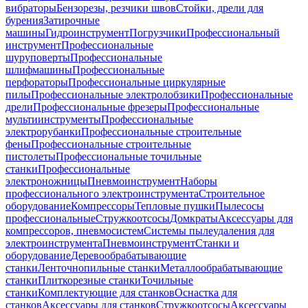
вибраторы
Бензорезы, резчики швов
Стойки, дрели для
бурения
Затирочные
машины
Гидроинструмент
Погрузчики
Профессиональный
инструмент
Профессиональные
шуруповерты
Профессиональные
шлифмашины
Профессиональные
перфораторы
Профессиональные циркулярные
пилы
Профессиональные электролобзики
Профессиональные
дрели
Профессиональные фрезеры
Профессиональные
мультиинструменты
Профессиональные
электрорубанки
Профессиональные строительные
фены
Профессиональные строительные
пистолеты
Профессиональные точильные
станки
Профессиональные
электроножницы
Пневмоинструмент
Наборы
профессионального электроинструмента
Строительное
оборудование
Компрессоры
Тепловые пушки
Пылесосы
профессиональные
Стружкоотсосы
Домкраты
Аксессуары для
компрессоров, пневмосистем
Системы пылеудаления для
электроинструмента
Пневмоинструмент
Станки и
оборудование
Деревообрабатывающие
станки
Ленточнопильные станки
Металлообрабатывающие
станки
Плиткорезные станки
Точильные
станки
Комплектующие для станков
Оснастка для
станков
Аксессуары для станков
Стружкоотсосы
Аксессуары