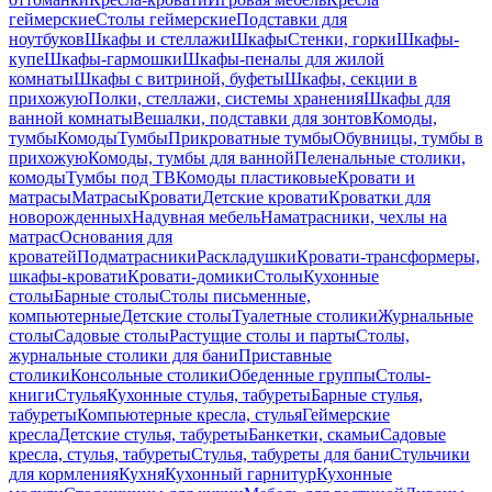
геймерские
Столы геймерские
Подставки для
ноутбуков
Шкафы и стеллажи
Шкафы
Стенки, горки
Шкафы-
купе
Шкафы-гармошки
Шкафы-пеналы для жилой
комнаты
Шкафы с витриной, буфеты
Шкафы, секции в
прихожую
Полки, стеллажи, системы хранения
Шкафы для
ванной комнаты
Вешалки, подставки для зонтов
Комоды,
тумбы
Комоды
Тумбы
Прикроватные тумбы
Обувницы, тумбы в
прихожую
Комоды, тумбы для ванной
Пеленальные столики,
комоды
Тумбы под ТВ
Комоды пластиковые
Кровати и
матрасы
Матрасы
Кровати
Детские кровати
Кроватки для
новорожденных
Надувная мебель
Наматрасники, чехлы на
матрас
Основания для
кроватей
Подматрасники
Раскладушки
Кровати-трансформеры,
шкафы-кровати
Кровати-домики
Столы
Кухонные
столы
Барные столы
Столы письменные,
компьютерные
Детские столы
Туалетные столики
Журнальные
столы
Садовые столы
Растущие столы и парты
Столы,
журнальные столики для бани
Приставные
столики
Консольные столики
Обеденные группы
Столы-
книги
Стулья
Кухонные стулья, табуреты
Барные стулья,
табуреты
Компьютерные кресла, стулья
Геймерские
кресла
Детские стулья, табуреты
Банкетки, скамьи
Садовые
кресла, стулья, табуреты
Стулья, табуреты для бани
Стульчики
для кормления
Кухня
Кухонный гарнитур
Кухонные