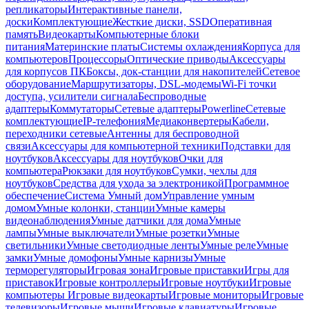
репликаторы
Интерактивные панели,
доски
Комплектующие
Жесткие диски, SSD
Оперативная
память
Видеокарты
Компьютерные блоки
питания
Материнские платы
Системы охлаждения
Корпуса для
компьютеров
Процессоры
Оптические приводы
Аксессуары
для корпусов ПК
Боксы, док-станции для накопителей
Сетевое
оборудование
Маршрутизаторы, DSL-модемы
Wi-Fi точки
доступа, усилители сигнала
Беспроводные
адаптеры
Коммутаторы
Сетевые адаптеры
Powerline
Сетевые
комплектующие
IP-телефония
Медиаконвертеры
Кабели,
переходники сетевые
Антенны для беспроводной
связи
Аксессуары для компьютерной техники
Подставки для
ноутбуков
Аксессуары для ноутбуков
Очки для
компьютера
Рюкзаки для ноутбуков
Сумки, чехлы для
ноутбуков
Средства для ухода за электроникой
Программное
обеспечение
Система Умный дом
Управление умным
домом
Умные колонки, станции
Умные камеры
видеонаблюдения
Умные датчики для дома
Умные
лампы
Умные выключатели
Умные розетки
Умные
светильники
Умные светодиодные ленты
Умные реле
Умные
замки
Умные домофоны
Умные карнизы
Умные
терморегуляторы
Игровая зона
Игровые приставки
Игры для
приставок
Игровые контроллеры
Игровые ноутбуки
Игровые
компьютеры
Игровые видеокарты
Игровые мониторы
Игровые
телевизоры
Игровые мыши
Игровые клавиатуры
Игровые