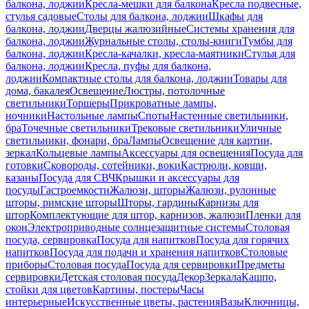
балкона, лоджии
Кресла-мешки для балкона
Кресла подвесные,
стулья садовые
Столы для балкона, лоджии
Шкафы для
балкона, лоджии
Дверцы жалюзийные
Системы хранения для
балкона, лоджии
Журнальные столы, столы-книги
Тумбы для
балкона, лоджии
Кресла-качалки, кресла-маятники
Стулья для
балкона, лоджии
Кресла, пуфы для балкона,
лоджии
Компактные столы для балкона, лоджии
Товары для
дома, бакалея
Освещение
Люстры, потолочные
светильники
Торшеры
Прикроватные лампы,
ночники
Настольные лампы
Споты
Настенные светильники,
бра
Точечные светильники
Трековые светильники
Уличные
светильники, фонари, бра
Лампы
Освещение для картин,
зеркал
Кольцевые лампы
Аксессуары для освещения
Посуда для
готовки
Сковороды, сотейники, воки
Кастрюли, ковши,
казаны
Посуда для СВЧ
Крышки и аксессуары для
посуды
Гастроемкости
Жалюзи, шторы
Жалюзи, рулонные
шторы, римские шторы
Шторы, гардины
Карнизы для
штор
Комплектующие для штор, карнизов, жалюзи
Пленки для
окон
Электроприводные солнцезащитные системы
Столовая
посуда, сервировка
Посуда для напитков
Посуда для горячих
напитков
Посуда для подачи и хранения напитков
Столовые
приборы
Столовая посуда
Посуда для сервировки
Предметы
сервировки
Детская столовая посуда
Декор
Зеркала
Кашпо,
стойки для цветов
Картины, постеры
Часы
интерьерные
Искусственные цветы, растения
Вазы
Ключницы,