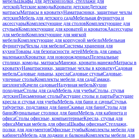
мебель
Шкафы для детской
Полки, стеллажи для
детской
Детские комоды
Кровати детские
Детские
матрасы
Матрасы в кроватку
Наматрасники, защитные чехлы
детские
Мебель для детского сада
Мебельная фурнитура и
аксессуары
Комплектующие для столов
Комплектующие для
стульев
Комплектующие для кроватей и кроваток
Аксессуары
для мебели
Комплектующие для мягкой
мебели
Комплектующие для корпусной мебели
Мебельная
фурнитура
Чехлы для мебели
Системы хранения для
кухни
Товары для безопасности детей
Мебель для самых
маленьких
Кроватки для новорожденных
Пеленальные
столики, комоды, матрасы
Манежи, кровати-манежи
Матрасы в
кроватку
Наматрасники, защитные чехлы в кроватку
Садовая
мебель
Садовые диваны, кресла
Садовые стулья
Садовые,
уличные столы
Комплекты мебели для сада
Гамаки,
шезлонги
Качели садовые
Надувная мебель
Кухни
походные
Столы для сада
Мебель для учебы
Столы, стулья
детские
Письменные столы
Растущие столы и парты
Растущие
кресла и стулья для учебы
Мебель для бани и сауны
Стулья,
табуретки, подставки для бани
Скамьи для бани
Столы для
бани
Журнальные столики для бани
Мебель для кабинета и
офиса
Столы офисные, компьютерные
Кресла, стулья для
офиса
Мягкая мебель для офиса
Шкафы офисные
Стеллажи,
полки для документов
Офисные тумбы
Комплекты мебели для
кабинета
Мебель для лоджии и балкона
Комплекты мебели для