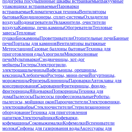
подогрева посуды
Винные шкафы встраиваемые
Вакуумные
упаковщики встраиваемые
Пароварки
встраиваемые
Климатическая техника
Вентиляторы
бытовые
Кондиционеры, сплит-системы
Охладители
воздуха
Водонагреватели
Увлажнители, очистители
воздуха
Камины, печи-камины
Обогреватели
Тепловые
завесы
Тепловые
пушки
Биокамины
Проветриватели
Отопительные печи
Банные
печи
Порталы для каминов
Вентиляторы вытяжные
Метеостанции
Газовые баллоны бытовые
Техника для
приготовления еды
Аэрогрили
Микроволновые
печи
Мультиварки
Сэндвичницы, хот-дог
мейкеры
Тостеры
Электрогрили,
электрошашлычницы
Вафельницы, орешницы,
кексницы
Хлебопечки
Ростеры, мини-печи
Йогуртницы,
мороженицы
Фризеры
Блинницы
Пароварки
Автоклавы для
консервирования
Сыроварни
Фритюрницы, фондю-
фритюрницы
Яйцеварки
Попкорницы
Техника для
дома
Пылесосы
Пылесосы профессиональные
Роботы-
пылесосы, мойщики окон
Пароочистители
Электровеники,
электрошвабры
Стеклоочистители
Стерилизационное
оборудование
Техника для приготовления
напитков
Электрочайники
Кофеварки,
кофемашины
Соковыжималки
Кофемолки
Вспениватели
молока
Сифоны для газирования воды
Аксессуары для