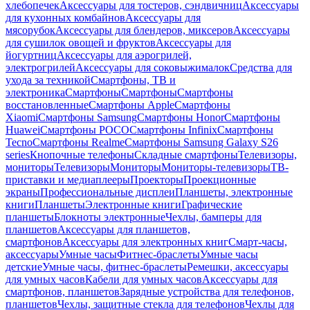
хлебопечек
Аксессуары для тостеров, сэндвичниц
Аксессуары
для кухонных комбайнов
Аксессуары для
мясорубок
Аксессуары для блендеров, миксеров
Аксессуары
для сушилок овощей и фруктов
Аксессуары для
йогуртниц
Аксессуары для аэрогрилей,
электрогрилей
Аксессуары для соковыжималок
Средства для
ухода за техникой
Смартфоны, ТВ и
электроника
Смартфоны
Смартфоны
Смартфоны
восстановленные
Смартфоны Apple
Смартфоны
Xiaomi
Смартфоны Samsung
Смартфоны Honor
Смартфоны
Huawei
Смартфоны POCO
Смартфоны Infinix
Смартфоны
Tecno
Смартфоны Realme
Смартфоны Samsung Galaxy S26
series
Кнопочные телефоны
Складные смартфоны
Телевизоры,
мониторы
Телевизоры
Мониторы
Мониторы-телевизоры
ТВ-
приставки и медиаплееры
Проекторы
Проекционные
экраны
Профессиональные дисплеи
Планшеты, электронные
книги
Планшеты
Электронные книги
Графические
планшеты
Блокноты электронные
Чехлы, бамперы для
планшетов
Аксессуары для планшетов,
смартфонов
Аксессуары для электронных книг
Смарт-часы,
аксессуары
Умные часы
Фитнес-браслеты
Умные часы
детские
Умные часы, фитнес-браслеты
Ремешки, аксессуары
для умных часов
Кабели для умных часов
Аксессуары для
смартфонов, планшетов
Зарядные устройства для телефонов,
планшетов
Чехлы, защитные стекла для телефонов
Чехлы для