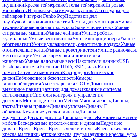
наушники
Кресла геймерские
Столы геймерские
Игровые
микрофоны
Игровая мультимедиа акустика
Аксессуары для
геймеров
Фигурки Funko Pop
Подставки для
ноутбуков
Светодиодные ленты
Лампы для мониторов
Умная
техника
Умные роботы-пылесосы
Умные телевизоры
Умные
стиральные машины
Умные чайники
Умные роботы
кулинарные
Умные вентиляторы
Умные кондиционеры
Умные
обогреватели
Умные увлажнители, очистители воздуха
Умные
отопительные котлы
Умные проветриватели
Умные радиочасы,
метеостанции
Умные кормушки и поилки для
животных
Умные напольные весы
Накопители данных
USB
Flash накопители
Внешние HDD, SSD диски
Карты
памяти
Сетевые накопители
Картридеры
Оптические
диски
Наблюдение и безопасность
Камеры
видеонаблюдения
Аксессуары для CCTV
Домофоны,
вызывные панели
Датчики для дома
Охранные системы,
сигнализации
Системы контроля и управления
доступом
Металлодетекторы
Мебель
Мягкая мебель
Диваны,
тахты
Диваны прямые
Диваны угловые
Диваны П-
образные
Кухонные уголки, диваны
Диваны
модульные
Детские диваны
Диваны садовые
Комплекты мягкой
мебели
Бескаркасные кресла-мешки и диваны
Надувные
диваны
Кресла
Кресла
Кресла-мешки и пуфы
Кресла-качалки,
кресла-маятники
Детские кресла, пуфы
Надувные кресла
Пуфы,
оттоманки
Кресла-кровати
Игровая мебель
Кресла