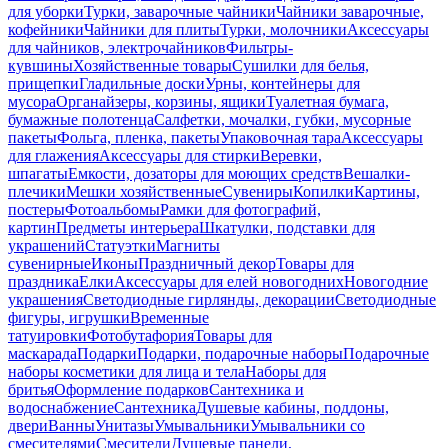
для уборки
Турки, заварочные чайники
Чайники заварочные,
кофейники
Чайники для плиты
Турки, молочники
Аксессуары
для чайников, электрочайников
Фильтры-
кувшины
Хозяйственные товары
Сушилки для белья,
прищепки
Гладильные доски
Урны, контейнеры для
мусора
Органайзеры, корзины, ящики
Туалетная бумага,
бумажные полотенца
Салфетки, мочалки, губки, мусорные
пакеты
Фольга, пленка, пакеты
Упаковочная тара
Аксессуары
для глажения
Аксессуары для стирки
Веревки,
шпагаты
Емкости, дозаторы для моющих средств
Вешалки-
плечики
Мешки хозяйственные
Сувениры
Копилки
Картины,
постеры
Фотоальбомы
Рамки для фотографий,
картин
Предметы интерьера
Шкатулки, подставки для
украшений
Статуэтки
Магниты
сувенирные
Иконы
Праздничный декор
Товары для
праздника
Елки
Аксессуары для елей новогодних
Новогодние
украшения
Светодиодные гирлянды, декорации
Светодиодные
фигуры, игрушки
Временные
татуировки
Фотобутафория
Товары для
маскарада
Подарки
Подарки, подарочные наборы
Подарочные
наборы косметики для лица и тела
Наборы для
бритья
Оформление подарков
Сантехника и
водоснабжение
Сантехника
Душевые кабины, поддоны,
двери
Ванны
Унитазы
Умывальники
Умывальники со
смесителями
Смесители
Душевые панели,