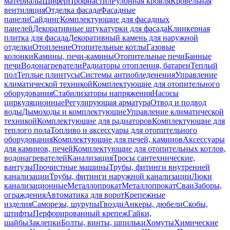
материалы
Шифер
Профнастил
Рулонная кровля
Кровельная
вентиляция
Отделка фасада
Фасадные
панели
Сайдинг
Комплектующие для фасадных
панелей
Декоративные штукатурки для фасада
Клинкерная
плитка для фасада
Декоративный камень для наружной
отделки
Отопление
Отопительные котлы
Газовые
колонки
Камины, печи-камины
Отопительные печи
Банные
печи
Водонагреватели
Радиаторы отопления, батареи
Теплый
пол
Теплые плинтусы
Системы антиобледенения
Управление
климатической техникой
Комплектующие для отопительного
оборудования
Стабилизаторы напряжения
Насосы
циркуляционные
Регулирующая арматура
Отвод и подвод
воды
Дымоходы и комплектующие
Управление климатической
техникой
Комплектующие для радиаторов
Комплектующие для
теплого пола
Топливо и аксессуары для отопительного
оборудования
Комплектующие для печей, каминов
Аксессуары
для каминов, печей
Комплектующие для отопительных котлов,
водонагревателей
Канализация
Тросы сантехнические,
вантузы
Прочистные машины
Трубы, фитинги внутренней
канализации
Трубы, фитинги наружной канализации
Люки
канализационные
Металлопрокат
Металлопрокат
Сваи
Заборы,
ограждения
Автоматика для ворот
Крепежные
изделия
Саморезы, шурупы
Гвозди
Анкеры, дюбели
Скобы,
штифты
Перфорированный крепеж
Гайки,
шайбы
Заклепки
Болты, винты, шпильки
Хомуты
Химические