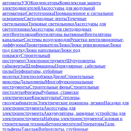
автоматы
УЗО
Конденсаторы
Комплексная защита
электродвигателей
Аксессуары для модульной
автоматики
Светотехника
Промышленное и сигнальное
освещение
Светодиодные ленты
Точечные
светильники
Трековые светильники
Аксессуары для
светотехники
Аксессуары для светодиодных
лент
Вентиляция
Вентиляторы вытяжные
Вентиляторы
канальные
Системы воздуховодов
Решетки вентиляционные,
диффузоры
Проветриватели
Люки
Люки ревизионные
Люки
под плитку
Люки напольные
Люки под
покраску
Строительный
инструмент
Электроинструмент
Шуруповерты,
гайковерты
Шлифмашины
Циркулярные, сабельные
пилы
Перфораторы, отбойные
молотки
Электролобзики
Дрели
Строительные
миксеры
Дальномеры
Многофункциональные
инструменты
Строительные фены
Строительные
пистолеты
Фрезеры
Рубанки, стамески
электрические
Краскопульты
Степлеры,
гвоздезабиватели
Электрические ножницы, резаки
Насадки для
электроинструмента
Аксессуары для
электроинструмента
Аккумуляторы, зарядные устройства для
электроинструмента
Наборы электроинструмента
Силовая и
строительная техника
Бетоносмесители
Генераторы
Тали,
тельферы
Такелаж
Виброплиты, глубинные