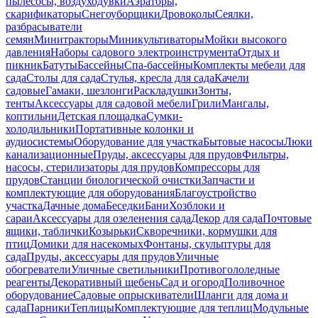
пылесосы, воздуходувки
Аэраторы,
скарификаторы
Снегоуборщики
Дровоколы
Сеялки,
разбрасыватели
семян
Минитракторы
Миникультиваторы
Мойки высокого
давления
Наборы садового электроинструмента
Отдых и
пикник
Батуты
Бассейны
Спа-бассейны
Комплекты мебели для
сада
Столы для сада
Стулья, кресла для сада
Качели
садовые
Гамаки, шезлонги
Раскладушки
Зонты,
тенты
Аксессуары для садовой мебели
Грили
Мангалы,
коптильни
Детская площадка
Сумки-
холодильники
Портативные колонки и
аудиосистемы
Оборудование для участка
Бытовые насосы
Люки
канализационные
Пруды, аксессуары для прудов
Фильтры,
насосы, стерилизаторы для прудов
Компрессоры для
прудов
Станции биологической очистки
Запчасти и
комплектующие для оборудования
Благоустройство
участка
Дачные дома
Беседки
Бани
Хозблоки и
сараи
Аксессуары для озеленения сада
Декор для сада
Почтовые
ящики, таблички
Козырьки
Скворечники, кормушки для
птиц
Домики для насекомых
Фонтаны, скульптуры для
сада
Пруды, аксессуары для прудов
Уличные
обогреватели
Уличные светильники
Противогололедные
реагенты
Декоративный щебень
Сад и огород
Поливочное
оборудование
Садовые опрыскиватели
Шланги для дома и
сада
Парники
Теплицы
Комплектующие для теплиц
Модульные