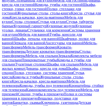
модули
Столешницы для кухни
Мебель для гостиной
Диваны,
кресла для гостиной
Комоды, тумбы для гостиной
Шкафы,
стенки, горки для гостиной
Полки, стеллажи для
гостиной
Журнальные столы, столы-книги
Кресла, стулья для
дома
Кресла-качалки, кресла-маятники
Мебель для
кухни
Столы, столики
Стулья для кухни
Стулья, табуреты
барные
Кухонный гарнитур
Кухонные модули
Кухонные
уголки, диваны
Стульчики для кормления
Системы хранения
для кухни
Мебель для ванной
Тумбы, консоли для
ванной
Шкафы, пеналы для ванной
Шкафчики, полки для
ванной
Зеркала для ванной
Аксессуары для ванной
Мебель-
трансформер
Мебель-трансформер
Кровати-
трансформеры
Детские кроватки-трансформеры
Столы-
трансформеры
Мебель для спальни
Зеркала
Комплекты мебели
для спальни
Прикроватные тумбы
Комоды и тумбы для
спальни
Туалетные столики
Шкафы для спальни
Мебель для
жилых комнат
Диваны, кресла для дома
Шкафы, стенки,
секции
Полки, стеллажи, системы хранения
Стулья,
кресла
Комоды и тумбы
Журнальные столы, столы-
книги
Кресла-качалки, кресла-маятники
Мебель для
телевизора
Комоды, тумбы под телевизор
Кронштейны, стойки
для телевизора
Каминокомплекты под телевизор
Мебель для
прихожей
Секции, тумбы в прихожую
Полки и системы
хранения в прихожую
Вешалки, подставки для
зонтов
Банкетки, скамьи
Ключницы, газетницы
Детская