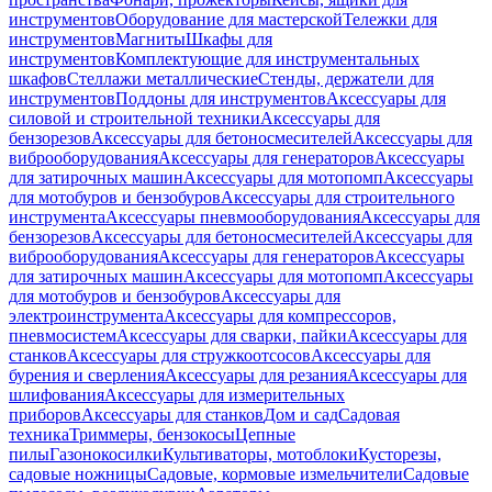
инструментов
Оборудование для мастерской
Тележки для
инструментов
Магниты
Шкафы для
инструментов
Комплектующие для инструментальных
шкафов
Стеллажи металлические
Стенды, держатели для
инструментов
Поддоны для инструментов
Аксессуары для
силовой и строительной техники
Аксессуары для
бензорезов
Аксессуары для бетоносмесителей
Аксессуары для
виброоборудования
Аксессуары для генераторов
Аксессуары
для затирочных машин
Аксессуары для мотопомп
Аксессуары
для мотобуров и бензобуров
Аксессуары для строительного
инструмента
Аксессуары пневмооборудования
Аксессуары для
бензорезов
Аксессуары для бетоносмесителей
Аксессуары для
виброоборудования
Аксессуары для генераторов
Аксессуары
для затирочных машин
Аксессуары для мотопомп
Аксессуары
для мотобуров и бензобуров
Аксессуары для
электроинструмента
Аксессуары для компрессоров,
пневмосистем
Аксессуары для сварки, пайки
Аксессуары для
станков
Аксессуары для стружкоотсосов
Аксессуары для
бурения и сверления
Аксессуары для резания
Аксессуары для
шлифования
Аксессуары для измерительных
приборов
Аксессуары для станков
Дом и сад
Садовая
техника
Триммеры, бензокосы
Цепные
пилы
Газонокосилки
Культиваторы, мотоблоки
Кусторезы,
садовые ножницы
Садовые, кормовые измельчители
Садовые