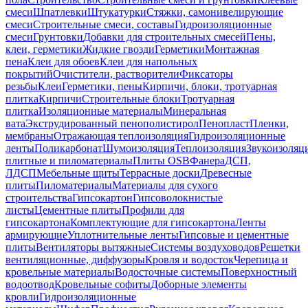
смеси
Шпатлевки
Штукатурки
Стяжки, самонивелирующие
смеси
Строительные смеси, составы
Гидроизоляционные
смеси
Грунтовки
Добавки для строительных смесей
Пены,
клеи, герметики
Жидкие гвозди
Герметики
Монтажная
пена
Клеи для обоев
Клеи для напольных
покрытий
Очистители, растворители
Фиксаторы
резьбы
Клеи
Герметики, пены
Кирпичи, блоки, тротуарная
плитка
Кирпичи
Строительные блоки
Тротуарная
плитка
Изоляционные материалы
Минеральная
вата
Экструдированный пенополистирол
Пенопласт
Пленки,
мембраны
Отражающая теплоизоляция
Гидроизоляционные
ленты
Поликарбонат
Шумоизоляция
Теплоизоляция
Звукоизоляц
плитные и пиломатериалы
Плиты OSB
Фанера
ДСП,
ЛДСП
Мебельные щиты
Террасные доски
Древесные
плиты
Пиломатериалы
Материалы для сухого
строительства
Гипсокартон
Гипсоволокнистые
листы
Цементные плиты
Профили для
гипсокартона
Комплектующие для гипсокартона
Ленты
армирующие
Уплотнительные ленты
Гипсовые и цементные
плиты
Вентиляторы вытяжные
Системы воздуховодов
Решетки
вентиляционные, диффузоры
Кровля и водосток
Черепица и
кровельные материалы
Водосточные системы
Поверхностный
водоотвод
Кровельные софиты
Доборные элементы
кровли
Гидроизоляционные