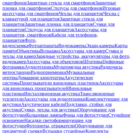
смартфонов
Защитные стекла для смартфонов
Защитные
пленки для смартфонов
Стилусы для смартфонов
Игровые
аксессуары для смартфонов
Чехлы для планшетов
Чехлы с
клавиатурой для планшетов
Защитные стекла для
планшетов
Защитные пленки для планшетов
Сумки для
планшетов
Стилусы для планшетов
Аксессуары для
планшетов, смартфонов
Кабели для телефонов,
планшетов
Фото,
видеосъемка
Фотоаппараты
Видеокамеры
Экшн-камеры
Карты
памяти
Объективы
Вспышки
Аксессуары для камер
Сумки и
чехлы для камер
Зарядные устройства, аккумуляторы для фото,
видеокамер
Аксессуары для объективов
Штативы
Цифровые
фоторамки
Аудиотехника
Мультимедиа акустика
Радиочасы,
метеостанции
Радиоприемники
Музыкальные
центры
Домашние кинотеатры
Акустические
системы
Проигрыватели виниловых пластинок
Аксессуары
для виниловых проигрывателей
Виниловые
пластинки
Инсталляционная акустика
Трансляционные
усилители
Аксессуары для аудиотехники
Комплектующие для
акустики
Акустические кабели
Подставки, стойки для
акустики
Сумки, чехлы для акустики
Оборудование для
фотостудии
Кольцевые лампы
Фоны для фотостудии
Студийное
освещение
Насадки светоформирующие для
фотостудии
Фотозонты, отражатели
Оборудование для
предметной съемки
Вспышки студийные
Комплекты