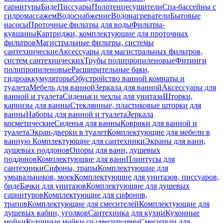
гарнитуры
Биде
Писсуары
Полотенцесушители
Спа-бассейны с
гидромассажем
Водоснабжение
Водонагреватели
Бытовые
насосы
Проточные фильтры для воды
Фильтры-
кувшины
Картриджи, комплектующие для проточных
фильтров
Магистральные фильтры, системы
сантехнические
Аксессуары для магистральных фильтров,
систем сантехнических
Трубы полипропиленовые
Фитинги
полипропиленовые
Расширительные баки,
гидроаккумуляторы
Обустройство ванной комнаты и
туалета
Мебель для ванной
Зеркала для ванной
Аксессуары для
ванной и туалета
Сиденья и чехлы для унитаза
Шторки,
карнизы для ванны
Стеклянные, пластиковые шторки для
ванны
Наборы для ванной и туалета
Зеркала
косметические
Сиденья для ванны
Коврики для ванной и
туалета
Экран-дверки в туалет
Комплектующие для мебели в
ванную
Комплектующие для сантехники
Экраны для ванн,
душевых поддонов
Опоры для ванн, душевых
поддонов
Комплектующие для ванн
Плинтусы для
сантехники
Сифоны, трапы
Комплектующие для
умывальников, моек
Комплектующие для унитазов, писсуаров,
биде
Бачки для унитазов
Комплектующие для душевых
гарнитуров
Комплектующие для сифонов,
трапов
Комплектующие для смесителей
Комплектующие для
душевых кабин, уголков
Сантехника для кухни
Кухонные
мойки
Кухонные мойки со смесителями
Смесители для