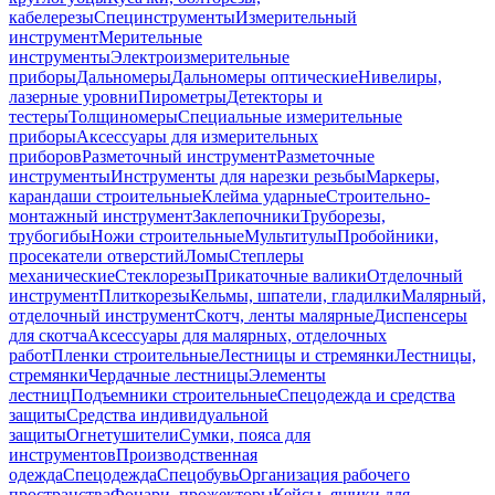
кабелерезы
Специнструменты
Измерительный
инструмент
Мерительные
инструменты
Электроизмерительные
приборы
Дальномеры
Дальномеры оптические
Нивелиры,
лазерные уровни
Пирометры
Детекторы и
тестеры
Толщиномеры
Специальные измерительные
приборы
Аксессуары для измерительных
приборов
Разметочный инструмент
Разметочные
инструменты
Инструменты для нарезки резьбы
Маркеры,
карандаши строительные
Клейма ударные
Строительно-
монтажный инструмент
Заклепочники
Труборезы,
трубогибы
Ножи строительные
Мультитулы
Пробойники,
просекатели отверстий
Ломы
Степлеры
механические
Стеклорезы
Прикаточные валики
Отделочный
инструмент
Плиткорезы
Кельмы, шпатели, гладилки
Малярный,
отделочный инструмент
Скотч, ленты малярные
Диспенсеры
для скотча
Аксессуары для малярных, отделочных
работ
Пленки строительные
Лестницы и стремянки
Лестницы,
стремянки
Чердачные лестницы
Элементы
лестниц
Подъемники строительные
Спецодежда и средства
защиты
Средства индивидуальной
защиты
Огнетушители
Сумки, пояса для
инструментов
Производственная
одежда
Спецодежда
Спецобувь
Организация рабочего
пространства
Фонари, прожекторы
Кейсы, ящики для