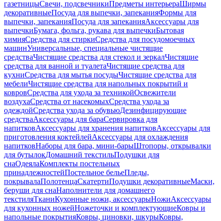
газетницы
Свечи, подсвечники
Предметы интерьера
Ширмы
декоративные
Посуда для выпечки, запекания
Формы для
выпечки, запекания
Посуда для запекания
Аксессуары для
выпечки
Бумага, фольга, рукава для выпечки
Бытовая
химия
Средства для стирки
Средства для посудомоечных
машин
Универсальные, специальные чистящие
средства
Чистящие средства для стекол и зеркал
Чистящие
средства для ванной и туалета
Чистящие средства для
кухни
Средства для мытья посуды
Чистящие средства для
мебели
Чистящие средства для напольных покрытий и
ковров
Средства для ухода за техникой
Освежители
воздуха
Средства от насекомых
Средства ухода за
одеждой
Средства ухода за обувью
Дезинфицирующие
средства
Аксессуары для бара
Сервировка для
напитков
Аксессуары для хранения напитков
Аксессуары для
приготовления коктейлей
Аксессуары для охлаждения
напитков
Наборы для бара, мини-бары
Штопоры, открывалки
для бутылок
Домашний текстиль
Подушки для
сна
Одеяла
Комплекты постельных
принадлежностей
Постельное белье
Пледы,
покрывала
Полотенца
Скатерти
Подушки декоративные
Маски,
беруши для сна
Наполнители для домашнего
текстиля
Ткани
Кухонные ножи, аксессуары
Ножи
Аксессуары
для кухонных ножей
Ножеточки и комплектующие
Ковры и
напольные покрытия
Ковры, циновки, шкуры
Ковры,