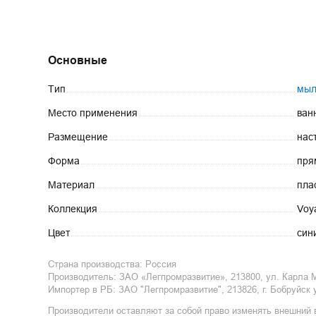
Основные
Тип
мыл
Место
применения
ван
Размещение
нас
Форма
пря
Материал
пла
Коллекция
Voy
Цвет
син
Страна производства:
Россия
Производитель:
ЗАО «Легпромразвитие», 213800, ул. Карла М
Импортер в РБ
:
ЗАО "Легпромразвитие", 213826, г. Бобруйск 
Производители оставляют за собой право изменять внешний 