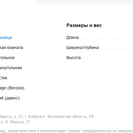
Размеры и вес
ьница
Длина
ная комната
Ширина/глубина
тольное
Высота
моугольная
стик
age (Berossi)
ий (джинс)
аркса, д. 27, г. Бобруйск, Могилёвская область, РБ
ул. К. Маркса, 27
вид, характеристики и комплектацию товара, предварительно не уведом