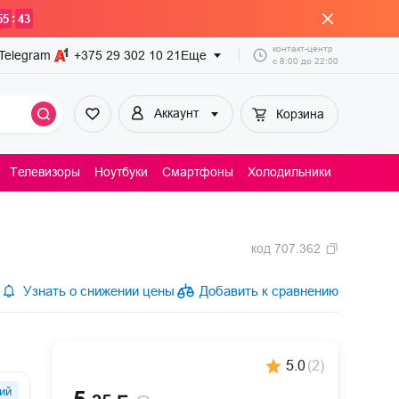
:
55
43
контакт-центр
Telegram
+375 29
302 10 21
Еще
с
8:00
до
22:00
Аккаунт
Корзина
Телевизоры
Ноутбуки
Смартфоны
Холодильники
Пылесосы
код
707.362
Узнать о снижении цены
Добавить к сравнению
5.0
(
2
)
ий