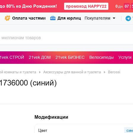
до 80% ко Дню Рождения!
промокод HAPPY22
:
0
дн
07
Оплата частями
Для юрлиц
Покупателям
1vek СТРОЙ
21vek ДОМ
21vek БИЗНЕС
Велосипеды
Услуги
ьные машины
ой комнаты и туалета
Аксессуары для ванной и туалета
Berossi
1736000 (синий)
Модификации
Цвет
син