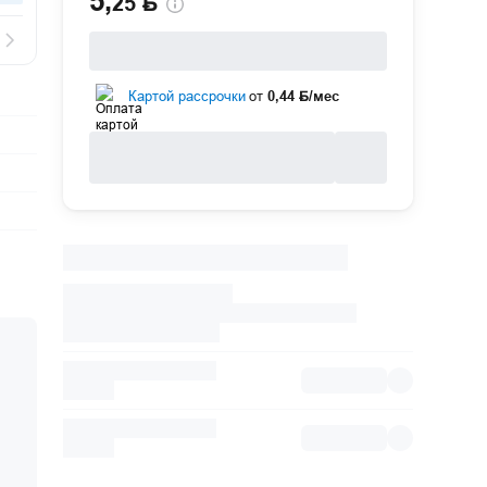
5
,
25 Ҕ
Картой рассрочки
от
0,44 Ҕ/мес