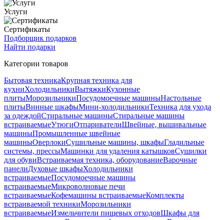
Услуги
Сертификаты
Подборщик подарков
Найти подарки
Категории товаров
Бытовая техника
Крупная техника для
кухни
Холодильники
Вытяжки
Кухонные
плиты
Морозильники
Посудомоечные машины
Настольные
плиты
Винные шкафы
Мини-холодильники
Техника для ухода
за одеждой
Стиральные машины
Стиральные машины
встраиваемые
Утюги
Отпариватели
Швейные, вышивальные
машины
Промышленные швейные
машины
Оверлоки
Сушильные машины, шкафы
Гладильные
системы, прессы
Машинки для удаления катышков
Сушилки
для обуви
Встраиваемая техника, оборудование
Варочные
панели
Духовые шкафы
Холодильники
встраиваемые
Посудомоечные машины
встраиваемые
Микроволновые печи
встраиваемые
Кофемашины встраиваемые
Комплекты
встраиваемой техники
Морозильники
встраиваемые
Измельчители пищевых отходов
Шкафы для