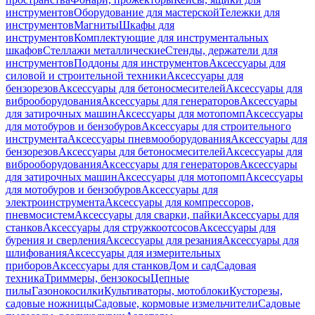
инструментов
Оборудование для мастерской
Тележки для
инструментов
Магниты
Шкафы для
инструментов
Комплектующие для инструментальных
шкафов
Стеллажи металлические
Стенды, держатели для
инструментов
Поддоны для инструментов
Аксессуары для
силовой и строительной техники
Аксессуары для
бензорезов
Аксессуары для бетоносмесителей
Аксессуары для
виброоборудования
Аксессуары для генераторов
Аксессуары
для затирочных машин
Аксессуары для мотопомп
Аксессуары
для мотобуров и бензобуров
Аксессуары для строительного
инструмента
Аксессуары пневмооборудования
Аксессуары для
бензорезов
Аксессуары для бетоносмесителей
Аксессуары для
виброоборудования
Аксессуары для генераторов
Аксессуары
для затирочных машин
Аксессуары для мотопомп
Аксессуары
для мотобуров и бензобуров
Аксессуары для
электроинструмента
Аксессуары для компрессоров,
пневмосистем
Аксессуары для сварки, пайки
Аксессуары для
станков
Аксессуары для стружкоотсосов
Аксессуары для
бурения и сверления
Аксессуары для резания
Аксессуары для
шлифования
Аксессуары для измерительных
приборов
Аксессуары для станков
Дом и сад
Садовая
техника
Триммеры, бензокосы
Цепные
пилы
Газонокосилки
Культиваторы, мотоблоки
Кусторезы,
садовые ножницы
Садовые, кормовые измельчители
Садовые