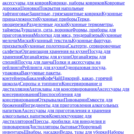
аксессуары для ковров
Коврики, наборы ковриков
Ковровые
дорожки
Циновки
Покрытия напольные
тафтинговые
Защитные, грязезащитные коврики
Кухонные
принадлежности
Кухонные приборы
Терки,
овощерезки
Разделочные доски
Кухонные термометры,
таймеры
Дуршлаги, сита, воронки
Формы, приборы для
приготовления
Молотки для мяса, тендерайзеры
Кухонные
мелочи
Миски
Кухонный текстиль
Кухонные фартуки,
прихватки
Кухонные полотенца
Скатерти, сервировочные
салфетки
Организация хранения на кухне
Посуда для
хранения
Органайзеры для кухни
Органайзеры для
специй
Посуда для ланча
Полки и аксессуары на
рейлинги
Рейлинги для кухни
Одноразовая посуда,
упаковка
Вакуумные пакеты,
контейнеры
Бакалея
Кофе
Чай
Цикорий, какао, горячий
шоколад
Сиропы и топпинги
Консервирование и
дистилляция
Автоклавы для консервирования
Аксессуары для
консервирования
Приспособления для
консервирования
Открывалки
Пивоварни
Емкости для
брожения
Ингредиенты для приготовления алкогольных
напитков
Аксессуары для приготовления и хранения
алкогольных напитков
Комплектующие для
дистилляторов
Прессы, дробилки для виноделия и
пивоварения
Дистилляторы бытовые
Уборочный
инвентарь
Швабры, насадки
Ведра, тазы для уборки
Наборы