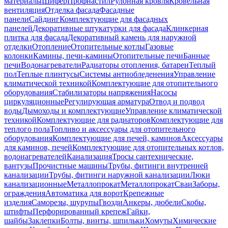
материалы
Шифер
Профнастил
Рулонная кровля
Кровельная
вентиляция
Отделка фасада
Фасадные
панели
Сайдинг
Комплектующие для фасадных
панелей
Декоративные штукатурки для фасада
Клинкерная
плитка для фасада
Декоративный камень для наружной
отделки
Отопление
Отопительные котлы
Газовые
колонки
Камины, печи-камины
Отопительные печи
Банные
печи
Водонагреватели
Радиаторы отопления, батареи
Теплый
пол
Теплые плинтусы
Системы антиобледенения
Управление
климатической техникой
Комплектующие для отопительного
оборудования
Стабилизаторы напряжения
Насосы
циркуляционные
Регулирующая арматура
Отвод и подвод
воды
Дымоходы и комплектующие
Управление климатической
техникой
Комплектующие для радиаторов
Комплектующие для
теплого пола
Топливо и аксессуары для отопительного
оборудования
Комплектующие для печей, каминов
Аксессуары
для каминов, печей
Комплектующие для отопительных котлов,
водонагревателей
Канализация
Тросы сантехнические,
вантузы
Прочистные машины
Трубы, фитинги внутренней
канализации
Трубы, фитинги наружной канализации
Люки
канализационные
Металлопрокат
Металлопрокат
Сваи
Заборы,
ограждения
Автоматика для ворот
Крепежные
изделия
Саморезы, шурупы
Гвозди
Анкеры, дюбели
Скобы,
штифты
Перфорированный крепеж
Гайки,
шайбы
Заклепки
Болты, винты, шпильки
Хомуты
Химические