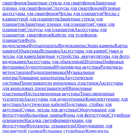
смартфонов
Защитные стекла для смартфонов
Защитные
пленки для смартфонов
Стилусы для смартфонов
Игровые
аксессуары для смартфонов
Чехлы для планшетов
Чехлы с
клавиатурой для планшетов
Защитные стекла для
планшетов
Защитные пленки для планшетов
Сумки для
планшетов
Стилусы для планшетов
Аксессуары для
планшетов, смартфонов
Кабели для телефонов,
планшетов
Фото,
видеосъемка
Фотоаппараты
Видеокамеры
Экшн-камеры
Карты
памяти
Объективы
Вспышки
Аксессуары для камер
Сумки и
чехлы для камер
Зарядные устройства, аккумуляторы для фото,
видеокамер
Аксессуары для объективов
Штативы
Цифровые
фоторамки
Аудиотехника
Мультимедиа акустика
Радиочасы,
метеостанции
Радиоприемники
Музыкальные
центры
Домашние кинотеатры
Акустические
системы
Проигрыватели виниловых пластинок
Аксессуары
для виниловых проигрывателей
Виниловые
пластинки
Инсталляционная акустика
Трансляционные
усилители
Аксессуары для аудиотехники
Комплектующие для
акустики
Акустические кабели
Подставки, стойки для
акустики
Сумки, чехлы для акустики
Оборудование для
фотостудии
Кольцевые лампы
Фоны для фотостудии
Студийное
освещение
Насадки светоформирующие для
фотостудии
Фотозонты, отражатели
Оборудование для
предметной съемки
Вспышки студийные
Комплекты