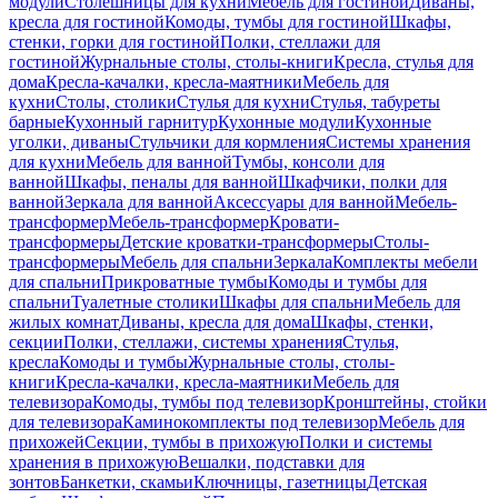
модули
Столешницы для кухни
Мебель для гостиной
Диваны,
кресла для гостиной
Комоды, тумбы для гостиной
Шкафы,
стенки, горки для гостиной
Полки, стеллажи для
гостиной
Журнальные столы, столы-книги
Кресла, стулья для
дома
Кресла-качалки, кресла-маятники
Мебель для
кухни
Столы, столики
Стулья для кухни
Стулья, табуреты
барные
Кухонный гарнитур
Кухонные модули
Кухонные
уголки, диваны
Стульчики для кормления
Системы хранения
для кухни
Мебель для ванной
Тумбы, консоли для
ванной
Шкафы, пеналы для ванной
Шкафчики, полки для
ванной
Зеркала для ванной
Аксессуары для ванной
Мебель-
трансформер
Мебель-трансформер
Кровати-
трансформеры
Детские кроватки-трансформеры
Столы-
трансформеры
Мебель для спальни
Зеркала
Комплекты мебели
для спальни
Прикроватные тумбы
Комоды и тумбы для
спальни
Туалетные столики
Шкафы для спальни
Мебель для
жилых комнат
Диваны, кресла для дома
Шкафы, стенки,
секции
Полки, стеллажи, системы хранения
Стулья,
кресла
Комоды и тумбы
Журнальные столы, столы-
книги
Кресла-качалки, кресла-маятники
Мебель для
телевизора
Комоды, тумбы под телевизор
Кронштейны, стойки
для телевизора
Каминокомплекты под телевизор
Мебель для
прихожей
Секции, тумбы в прихожую
Полки и системы
хранения в прихожую
Вешалки, подставки для
зонтов
Банкетки, скамьи
Ключницы, газетницы
Детская