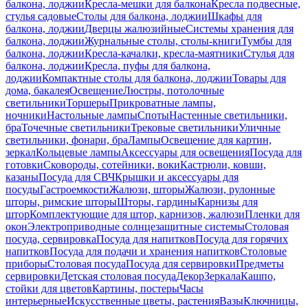
балкона, лоджии
Кресла-мешки для балкона
Кресла подвесные,
стулья садовые
Столы для балкона, лоджии
Шкафы для
балкона, лоджии
Дверцы жалюзийные
Системы хранения для
балкона, лоджии
Журнальные столы, столы-книги
Тумбы для
балкона, лоджии
Кресла-качалки, кресла-маятники
Стулья для
балкона, лоджии
Кресла, пуфы для балкона,
лоджии
Компактные столы для балкона, лоджии
Товары для
дома, бакалея
Освещение
Люстры, потолочные
светильники
Торшеры
Прикроватные лампы,
ночники
Настольные лампы
Споты
Настенные светильники,
бра
Точечные светильники
Трековые светильники
Уличные
светильники, фонари, бра
Лампы
Освещение для картин,
зеркал
Кольцевые лампы
Аксессуары для освещения
Посуда для
готовки
Сковороды, сотейники, воки
Кастрюли, ковши,
казаны
Посуда для СВЧ
Крышки и аксессуары для
посуды
Гастроемкости
Жалюзи, шторы
Жалюзи, рулонные
шторы, римские шторы
Шторы, гардины
Карнизы для
штор
Комплектующие для штор, карнизов, жалюзи
Пленки для
окон
Электроприводные солнцезащитные системы
Столовая
посуда, сервировка
Посуда для напитков
Посуда для горячих
напитков
Посуда для подачи и хранения напитков
Столовые
приборы
Столовая посуда
Посуда для сервировки
Предметы
сервировки
Детская столовая посуда
Декор
Зеркала
Кашпо,
стойки для цветов
Картины, постеры
Часы
интерьерные
Искусственные цветы, растения
Вазы
Ключницы,