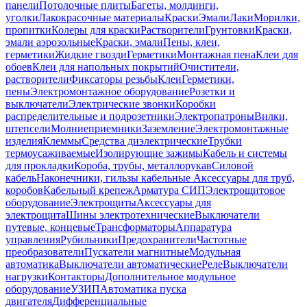
панели
Потолочные плиты
Багеты, молдинги,
уголки
Лакокрасочные материалы
Краски
Эмали
Лаки
Морилки,
пропитки
Колеры для краски
Растворители
Грунтовки
Краски,
эмали аэрозольные
Краски, эмали
Пены, клеи,
герметики
Жидкие гвозди
Герметики
Монтажная пена
Клеи для
обоев
Клеи для напольных покрытий
Очистители,
растворители
Фиксаторы резьбы
Клеи
Герметики,
пены
Электромонтажное оборудование
Розетки и
выключатели
Электрические звонки
Коробки
распределительные и подрозетники
Электропатроны
Вилки,
штепсели
Молниеприемники
Заземление
Электромонтажные
изделия
Клеммы
Средства диэлектрические
Трубки
термоусаживаемые
Изолирующие зажимы
Кабель и системы
для прокладки
Короба, трубы, металлорукав
Силовой
кабель
Наконечники, гильзы кабельные
Аксессуары для труб,
коробов
Кабельный крепеж
Арматура СИП
Электрощитовое
оборудование
Электрощиты
Аксессуары для
электрощита
Шины электротехнические
Выключатели
путевые, концевые
Трансформаторы
Аппаратура
управления
Рубильники
Предохранители
Частотные
преобразователи
Пускатели магнитные
Модульная
автоматика
Выключатели автоматические
Реле
Выключатели
нагрузки
Контакторы
Дополнительное модульное
оборудование
УЗИП
Автоматика пуска
двигателя
Дифференциальные