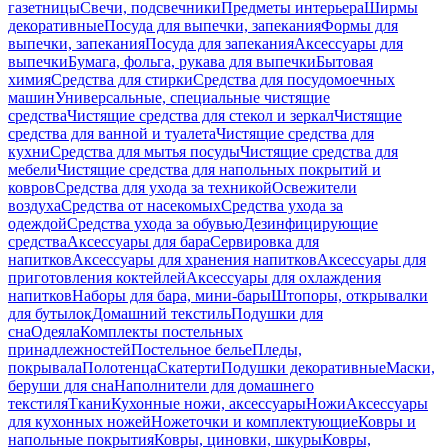
газетницы
Свечи, подсвечники
Предметы интерьера
Ширмы
декоративные
Посуда для выпечки, запекания
Формы для
выпечки, запекания
Посуда для запекания
Аксессуары для
выпечки
Бумага, фольга, рукава для выпечки
Бытовая
химия
Средства для стирки
Средства для посудомоечных
машин
Универсальные, специальные чистящие
средства
Чистящие средства для стекол и зеркал
Чистящие
средства для ванной и туалета
Чистящие средства для
кухни
Средства для мытья посуды
Чистящие средства для
мебели
Чистящие средства для напольных покрытий и
ковров
Средства для ухода за техникой
Освежители
воздуха
Средства от насекомых
Средства ухода за
одеждой
Средства ухода за обувью
Дезинфицирующие
средства
Аксессуары для бара
Сервировка для
напитков
Аксессуары для хранения напитков
Аксессуары для
приготовления коктейлей
Аксессуары для охлаждения
напитков
Наборы для бара, мини-бары
Штопоры, открывалки
для бутылок
Домашний текстиль
Подушки для
сна
Одеяла
Комплекты постельных
принадлежностей
Постельное белье
Пледы,
покрывала
Полотенца
Скатерти
Подушки декоративные
Маски,
беруши для сна
Наполнители для домашнего
текстиля
Ткани
Кухонные ножи, аксессуары
Ножи
Аксессуары
для кухонных ножей
Ножеточки и комплектующие
Ковры и
напольные покрытия
Ковры, циновки, шкуры
Ковры,