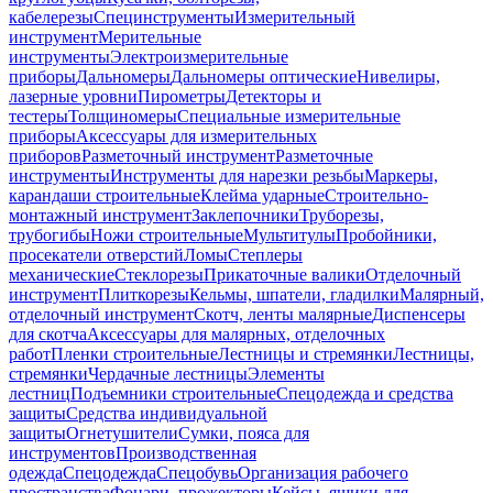
кабелерезы
Специнструменты
Измерительный
инструмент
Мерительные
инструменты
Электроизмерительные
приборы
Дальномеры
Дальномеры оптические
Нивелиры,
лазерные уровни
Пирометры
Детекторы и
тестеры
Толщиномеры
Специальные измерительные
приборы
Аксессуары для измерительных
приборов
Разметочный инструмент
Разметочные
инструменты
Инструменты для нарезки резьбы
Маркеры,
карандаши строительные
Клейма ударные
Строительно-
монтажный инструмент
Заклепочники
Труборезы,
трубогибы
Ножи строительные
Мультитулы
Пробойники,
просекатели отверстий
Ломы
Степлеры
механические
Стеклорезы
Прикаточные валики
Отделочный
инструмент
Плиткорезы
Кельмы, шпатели, гладилки
Малярный,
отделочный инструмент
Скотч, ленты малярные
Диспенсеры
для скотча
Аксессуары для малярных, отделочных
работ
Пленки строительные
Лестницы и стремянки
Лестницы,
стремянки
Чердачные лестницы
Элементы
лестниц
Подъемники строительные
Спецодежда и средства
защиты
Средства индивидуальной
защиты
Огнетушители
Сумки, пояса для
инструментов
Производственная
одежда
Спецодежда
Спецобувь
Организация рабочего
пространства
Фонари, прожекторы
Кейсы, ящики для