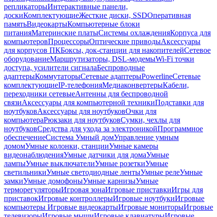
репликаторы
Интерактивные панели,
доски
Комплектующие
Жесткие диски, SSD
Оперативная
память
Видеокарты
Компьютерные блоки
питания
Материнские платы
Системы охлаждения
Корпуса для
компьютеров
Процессоры
Оптические приводы
Аксессуары
для корпусов ПК
Боксы, док-станции для накопителей
Сетевое
оборудование
Маршрутизаторы, DSL-модемы
Wi-Fi точки
доступа, усилители сигнала
Беспроводные
адаптеры
Коммутаторы
Сетевые адаптеры
Powerline
Сетевые
комплектующие
IP-телефония
Медиаконвертеры
Кабели,
переходники сетевые
Антенны для беспроводной
связи
Аксессуары для компьютерной техники
Подставки для
ноутбуков
Аксессуары для ноутбуков
Очки для
компьютера
Рюкзаки для ноутбуков
Сумки, чехлы для
ноутбуков
Средства для ухода за электроникой
Программное
обеспечение
Система Умный дом
Управление умным
домом
Умные колонки, станции
Умные камеры
видеонаблюдения
Умные датчики для дома
Умные
лампы
Умные выключатели
Умные розетки
Умные
светильники
Умные светодиодные ленты
Умные реле
Умные
замки
Умные домофоны
Умные карнизы
Умные
терморегуляторы
Игровая зона
Игровые приставки
Игры для
приставок
Игровые контроллеры
Игровые ноутбуки
Игровые
компьютеры
Игровые видеокарты
Игровые мониторы
Игровые
телевизоры
Игровые мыши
Игровые клавиатуры
Игровые