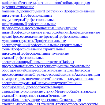
вибраторы
Бензорезы, резчики швов
Стойки, дрели для
бурения
Затирочные
машины
Гидроинструмент
Погрузчики
Профессиональный
инструмент
Профессиональные
шуруповерты
Профессиональные
шлифмашины
Профессиональные
перфораторы
Профессиональные циркулярные
пилы
Профессиональные электролобзики
Профессиональные
дрели
Профессиональные фрезеры
Профессиональные
мультиинструменты
Профессиональные
электрорубанки
Профессиональные строительные
фены
Профессиональные строительные
пистолеты
Профессиональные точильные
станки
Профессиональные
электроножницы
Пневмоинструмент
Наборы
профессионального электроинструмента
Строительное
оборудование
Компрессоры
Тепловые пушки
Пылесосы
профессиональные
Стружкоотсосы
Домкраты
Аксессуары для
компрессоров, пневмосистем
Системы пылеудаления для
электроинструмента
Пневмоинструмент
Станки и
оборудование
Деревообрабатывающие
станки
Ленточнопильные станки
Металлообрабатывающие
станки
Плиткорезные станки
Точильные
станки
Комплектующие для станков
Оснастка для
станков
Аксессуары для станков
Стружкоотсосы
Аксессуары