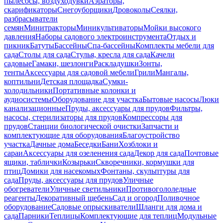
пылесосы, воздуходувки
Аэраторы,
скарификаторы
Снегоуборщики
Дровоколы
Сеялки,
разбрасыватели
семян
Минитракторы
Миникультиваторы
Мойки высокого
давления
Наборы садового электроинструмента
Отдых и
пикник
Батуты
Бассейны
Спа-бассейны
Комплекты мебели для
сада
Столы для сада
Стулья, кресла для сада
Качели
садовые
Гамаки, шезлонги
Раскладушки
Зонты,
тенты
Аксессуары для садовой мебели
Грили
Мангалы,
коптильни
Детская площадка
Сумки-
холодильники
Портативные колонки и
аудиосистемы
Оборудование для участка
Бытовые насосы
Люки
канализационные
Пруды, аксессуары для прудов
Фильтры,
насосы, стерилизаторы для прудов
Компрессоры для
прудов
Станции биологической очистки
Запчасти и
комплектующие для оборудования
Благоустройство
участка
Дачные дома
Беседки
Бани
Хозблоки и
сараи
Аксессуары для озеленения сада
Декор для сада
Почтовые
ящики, таблички
Козырьки
Скворечники, кормушки для
птиц
Домики для насекомых
Фонтаны, скульптуры для
сада
Пруды, аксессуары для прудов
Уличные
обогреватели
Уличные светильники
Противогололедные
реагенты
Декоративный щебень
Сад и огород
Поливочное
оборудование
Садовые опрыскиватели
Шланги для дома и
сада
Парники
Теплицы
Комплектующие для теплиц
Модульные