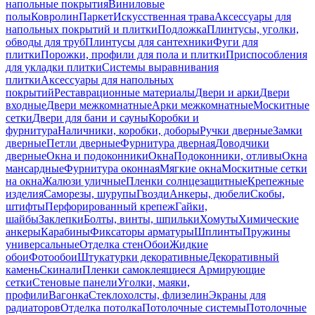
напольные покрытия
Виниловые
полы
Ковролин
Паркет
Искусственная трава
Аксессуары для
напольных покрытий и плитки
Подложка
Плинтусы, уголки,
обводы для труб
Плинтусы для сантехники
Фуги для
плитки
Порожки, профили для пола и плитки
Приспособления
для укладки плитки
Системы выравнивания
плитки
Аксессуары для напольных
покрытий
Реставрационные материалы
Двери и арки
Двери
входные
Двери межкомнатные
Арки межкомнатные
Москитные
сетки
Двери для бани и сауны
Коробки и
фурнитура
Наличники, коробки, доборы
Ручки дверные
Замки
дверные
Петли дверные
Фурнитура дверная
Доводчики
дверные
Окна и подоконники
Окна
Подоконники, отливы
Окна
мансардные
Фурнитура оконная
Мягкие окна
Москитные сетки
на окна
Жалюзи уличные
Пленки солнцезащитные
Крепежные
изделия
Саморезы, шурупы
Гвозди
Анкеры, дюбели
Скобы,
штифты
Перфорированный крепеж
Гайки,
шайбы
Заклепки
Болты, винты, шпильки
Хомуты
Химические
анкеры
Карабины
Фиксаторы арматуры
Шплинты
Пружины
универсальные
Отделка стен
Обои
Жидкие
обои
Фотообои
Штукатурки декоративные
Декоративный
камень
Скинали
Пленки самоклеящиеся
Армирующие
сетки
Стеновые панели
Уголки, маяки,
профили
Вагонка
Стеклохолсты, флизелин
Экраны для
радиаторов
Отделка потолка
Потолочные системы
Потолочные