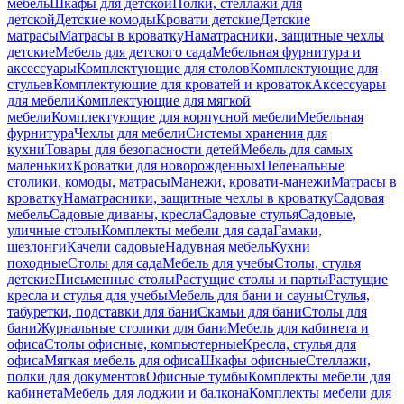
мебель
Шкафы для детской
Полки, стеллажи для
детской
Детские комоды
Кровати детские
Детские
матрасы
Матрасы в кроватку
Наматрасники, защитные чехлы
детские
Мебель для детского сада
Мебельная фурнитура и
аксессуары
Комплектующие для столов
Комплектующие для
стульев
Комплектующие для кроватей и кроваток
Аксессуары
для мебели
Комплектующие для мягкой
мебели
Комплектующие для корпусной мебели
Мебельная
фурнитура
Чехлы для мебели
Системы хранения для
кухни
Товары для безопасности детей
Мебель для самых
маленьких
Кроватки для новорожденных
Пеленальные
столики, комоды, матрасы
Манежи, кровати-манежи
Матрасы в
кроватку
Наматрасники, защитные чехлы в кроватку
Садовая
мебель
Садовые диваны, кресла
Садовые стулья
Садовые,
уличные столы
Комплекты мебели для сада
Гамаки,
шезлонги
Качели садовые
Надувная мебель
Кухни
походные
Столы для сада
Мебель для учебы
Столы, стулья
детские
Письменные столы
Растущие столы и парты
Растущие
кресла и стулья для учебы
Мебель для бани и сауны
Стулья,
табуретки, подставки для бани
Скамьи для бани
Столы для
бани
Журнальные столики для бани
Мебель для кабинета и
офиса
Столы офисные, компьютерные
Кресла, стулья для
офиса
Мягкая мебель для офиса
Шкафы офисные
Стеллажи,
полки для документов
Офисные тумбы
Комплекты мебели для
кабинета
Мебель для лоджии и балкона
Комплекты мебели для