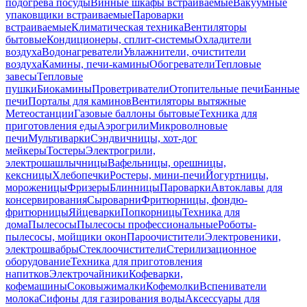
подогрева посуды
Винные шкафы встраиваемые
Вакуумные
упаковщики встраиваемые
Пароварки
встраиваемые
Климатическая техника
Вентиляторы
бытовые
Кондиционеры, сплит-системы
Охладители
воздуха
Водонагреватели
Увлажнители, очистители
воздуха
Камины, печи-камины
Обогреватели
Тепловые
завесы
Тепловые
пушки
Биокамины
Проветриватели
Отопительные печи
Банные
печи
Порталы для каминов
Вентиляторы вытяжные
Метеостанции
Газовые баллоны бытовые
Техника для
приготовления еды
Аэрогрили
Микроволновые
печи
Мультиварки
Сэндвичницы, хот-дог
мейкеры
Тостеры
Электрогрили,
электрошашлычницы
Вафельницы, орешницы,
кексницы
Хлебопечки
Ростеры, мини-печи
Йогуртницы,
мороженицы
Фризеры
Блинницы
Пароварки
Автоклавы для
консервирования
Сыроварни
Фритюрницы, фондю-
фритюрницы
Яйцеварки
Попкорницы
Техника для
дома
Пылесосы
Пылесосы профессиональные
Роботы-
пылесосы, мойщики окон
Пароочистители
Электровеники,
электрошвабры
Стеклоочистители
Стерилизационное
оборудование
Техника для приготовления
напитков
Электрочайники
Кофеварки,
кофемашины
Соковыжималки
Кофемолки
Вспениватели
молока
Сифоны для газирования воды
Аксессуары для