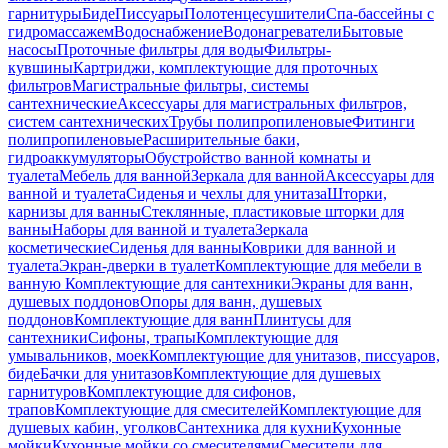
гарнитуры
Биде
Писсуары
Полотенцесушители
Спа-бассейны с
гидромассажем
Водоснабжение
Водонагреватели
Бытовые
насосы
Проточные фильтры для воды
Фильтры-
кувшины
Картриджи, комплектующие для проточных
фильтров
Магистральные фильтры, системы
сантехнические
Аксессуары для магистральных фильтров,
систем сантехнических
Трубы полипропиленовые
Фитинги
полипропиленовые
Расширительные баки,
гидроаккумуляторы
Обустройство ванной комнаты и
туалета
Мебель для ванной
Зеркала для ванной
Аксессуары для
ванной и туалета
Сиденья и чехлы для унитаза
Шторки,
карнизы для ванны
Стеклянные, пластиковые шторки для
ванны
Наборы для ванной и туалета
Зеркала
косметические
Сиденья для ванны
Коврики для ванной и
туалета
Экран-дверки в туалет
Комплектующие для мебели в
ванную
Комплектующие для сантехники
Экраны для ванн,
душевых поддонов
Опоры для ванн, душевых
поддонов
Комплектующие для ванн
Плинтусы для
сантехники
Сифоны, трапы
Комплектующие для
умывальников, моек
Комплектующие для унитазов, писсуаров,
биде
Бачки для унитазов
Комплектующие для душевых
гарнитуров
Комплектующие для сифонов,
трапов
Комплектующие для смесителей
Комплектующие для
душевых кабин, уголков
Сантехника для кухни
Кухонные
мойки
Кухонные мойки со смесителями
Смесители для