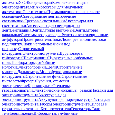
автоматы
УЗО
Конденсаторы
Комплексная защита
электродвигателей
Аксессуары для модульной
автоматики
Светотехника
Промышленное и сигнальное
освещение
Светодиодные ленты
Точечные
светильники
Трековые светильники
Аксессуары для
светотехники
Аксессуары для светодиодных
лент
Вентиляция
Вентиляторы вытяжные
Вентиляторы
канальные
Системы воздуховодов
Решетки вентиляционные,
диффузоры
Проветриватели
Люки
Люки ревизионные
Люки
под плитку
Люки напольные
Люки под
покраску
Строительный
инструмент
Электроинструмент
Шуруповерты,
гайковерты
Шлифмашины
Циркулярные, сабельные
пилы
Перфораторы, отбойные
молотки
Электролобзики
Дрели
Строительные
миксеры
Дальномеры
Многофункциональные
инструменты
Строительные фены
Строительные
пистолеты
Фрезеры
Рубанки, стамески
электрические
Краскопульты
Степлеры,
гвоздезабиватели
Электрические ножницы, резаки
Насадки для
электроинструмента
Аксессуары для
электроинструмента
Аккумуляторы, зарядные устройства для
электроинструмента
Наборы электроинструмента
Силовая и
строительная техника
Бетоносмесители
Генераторы
Тали,
тельферы
Такелаж
Виброплиты, глубинные