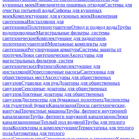
кухонных моек
Измельчители пищевых отходов
Системы для
очистки питьевой воды
Сифоны для кухонных
моек
Комплектующие для кухонных моек
Инженерная
сантехника
Инсталляции для
сантехники
Полотенцесушители
Отвод и подвод воды
Трубы
водопроводные
Магистральные фильтры, системы
сантехнические
Комплектующие для радиаторов,
полотенцесушителей
Монтажные комплекты для
сантехники
Регулирующая арматура
Системы защиты от
протечек
Люки сантехнические
Аксессуары для
магистральных фильтров, систем
сантехнических
Фитинги
Комплектующие для
инсталляций
Опрессовочные насосы
Сантехника для
общественных мест
Аксессуары для общественных
санузлов
Сушилки для рук
Дозаторы для общественных
санузлов
Сенсорные дозаторы для общественных
санузлов
Локтевые дозаторы для общественных
санузлов
Диспенсеры для бумажных полотенец
Диспенсеры
для туалетной бумаги
Канализация
Тросы сантехнические,
вантузы
Прочистные машины
Трубы, фитинги внутренней
канализации
Трубы, фитинги наружной канализации
Люки
канализационные
Теплый пол водяной
Трубы для теплого
пола
Коллекторы и комплектующие
Термостатика для теплого
пола
Автоматика для теплого
пола
Строительство
Строительные смеси и грунтовки
Клеевые