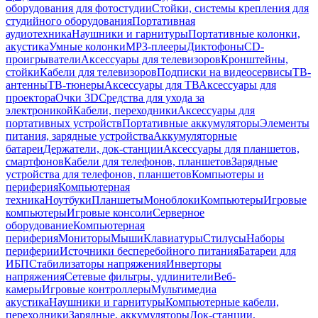
оборудования для фотостудии
Стойки, системы крепления для
студийного оборудования
Портативная
аудиотехника
Наушники и гарнитуры
Портативные колонки,
акустика
Умные колонки
MP3-плееры
Диктофоны
CD-
проигрыватели
Аксессуары для телевизоров
Кронштейны,
стойки
Кабели для телевизоров
Подписки на видеосервисы
ТВ-
антенны
ТВ-тюнеры
Аксессуары для ТВ
Аксессуары для
проектора
Очки 3D
Средства для ухода за
электроникой
Кабели, переходники
Аксессуары для
портативных устройств
Портативные аккумуляторы
Элементы
питания, зарядные устройства
Аккумуляторные
батареи
Держатели, док-станции
Аксессуары для планшетов,
смартфонов
Кабели для телефонов, планшетов
Зарядные
устройства для телефонов, планшетов
Компьютеры и
периферия
Компьютерная
техника
Ноутбуки
Планшеты
Моноблоки
Компьютеры
Игровые
компьютеры
Игровые консоли
Серверное
оборудование
Компьютерная
периферия
Мониторы
Мыши
Клавиатуры
Стилусы
Наборы
периферии
Источники бесперебойного питания
Батареи для
ИБП
Стабилизаторы напряжения
Инверторы
напряжения
Сетевые фильтры, удлинители
Веб-
камеры
Игровые контроллеры
Мультимедиа
акустика
Наушники и гарнитуры
Компьютерные кабели,
переходники
Зарядные, аккумуляторы
Док-станции,