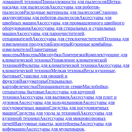
домашней техники
Принадлежности для пылесосов
Щетки,
насадки для пылесосов
Аксессуары для роботов-
пылесосов
Расходные материалы для пылесосов
Станции,
аккумуляторы для роботов-пылесосов
Аксессуары для
швейных машин
Аксессуары для промышленного швейного
оборудования
Аксессуары для стиральных и сушильных
машин
Аксессуары для пароочистителей,
отпаривателей
Аксессуары для стеклоочистителей
Техника для
измельчения продуктов
Блендеры
Кухонные комбайны,
измельчители
Планетарные
миксеры
Миксеры
Мясорубки
Ломтерезки
Комплектующие для
климатической техники
Управление климатической
техникой
Фильтры для климатической техники
Аксессуары для
климатической техники
Мелкая техника
Весы кухонные,
бытовые
Сушилки для овощей и
фруктов
Вакууматоры
Открывалки,
картофелечистки
Проращиватели семян
Маслобойки,
сепараторы бытовые
Аксессуары для крупной
техники
Аксессуары для вытяжек
Аксессуары для плит и
духовок
Аксессуары для холодильников
Аксессуары для
посудомоечных машин
Средства для посудомоечных
машин
Средства для ухода за техникой
Аксессуары для
кухонной техники
Аксессуары для микроволновых
печей
Вакуумные пакеты, контейнеры
Аксессуары для
кофемашин
Аксессуары для мультиварок,