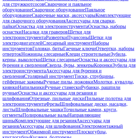
для стружкоотсосов
Сварочное и паяльное
оборудование
Сварочное оборудование
Паяльное
оборудование
Сварочные маски, аксессуары
Комплектующие
для сварочного оборудования
Аксессуары для сварки,
пайки
Оснастка для электроинструмента
Оснастка, наборы
оснастки
Насадки для граверов
Щетки для
электроинструмента
Развертки
Пуансоны
Щетки для
электродвигателей
Слесарный инструмент
Наборы
инструментов
Головки, биты
Гаечные ключи
Отвертки, наборы
отверток
Ножницы слесарные
Клещи строительные
Зубила,
керны, выколотки
Щетки слесарные
Оснастка и аксессуары для
бурения и сверления
Сверла, буры, зенкеры
Коронки
Зубила для
электроинструмента
Аксессуары для бурения и
сверления
Столярный инструмент
Тиски, струбцины,
гейферные зажимы
Ручные пилы, ножовки
Молотки, кувалды,
киянки
Напильники
Ручные стамески
Рубанки, рашпили
ручные
Оснастка и аксессуары для резания и
шлифования
Отрезные, пильные диски
Пильные полотна для
электроинструмента
Фрезы
Шлифовальные диски, насадки,
листы
Шлифовальные чашки
Точильные камни, круги,
сегменты
Полировальные валы
Направляющие
шины
Комплектующие для резания
Аксессуары для
резания
Аксессуары для шлифования
Электромонтажный
инструмент
Обжимной инструмент
Плоскогубцы,
круглогубцы
Кусачки, болторезы,