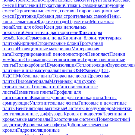
смеси
Шпатлевки
Штукатурки
Стяжки, самонивелирующие
смеси
Строительные смеси, составы
Гидроизоляционные
смеси
Грунтовки
Добавки для строительных смесей
Пены,
клеи, герметики
Жидкие гвозди
Герметики
Монтажная
пена
Клеи для обоев
Клеи для напольных
покрытий
Очистители, растворители
Фиксаторы
резьбы
Клеи
Герметики, пены
Кирпичи, блоки, тротуарная
плитка
Кирпичи
Строительные блоки
Тротуарная
плитка
Изоляционные материалы
Минеральная
вата
Экструдированный пенополистирол
Пенопласт
Пленки,
мембраны
Отражающая теплоизоляция
Гидроизоляционные
ленты
Поликарбонат
Шумоизоляция
Теплоизоляция
Звукоизоляц
плитные и пиломатериалы
Плиты OSB
Фанера
ДСП,
ЛДСП
Мебельные щиты
Террасные доски
Древесные
плиты
Пиломатериалы
Материалы для сухого
строительства
Гипсокартон
Гипсоволокнистые
листы
Цементные плиты
Профили для
гипсокартона
Комплектующие для гипсокартона
Ленты
армирующие
Уплотнительные ленты
Гипсовые и цементные
плиты
Вентиляторы вытяжные
Системы воздуховодов
Решетки
вентиляционные, диффузоры
Кровля и водосток
Черепица и
кровельные материалы
Водосточные системы
Поверхностный
водоотвод
Кровельные софиты
Доборные элементы
кровли
Гидроизоляционные