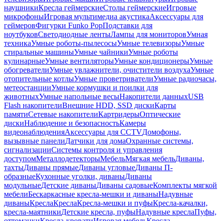
наушники
Кресла геймерские
Столы геймерские
Игровые
микрофоны
Игровая мультимедиа акустика
Аксессуары для
геймеров
Фигурки Funko Pop
Подставки для
ноутбуков
Светодиодные ленты
Лампы для мониторов
Умная
техника
Умные роботы-пылесосы
Умные телевизоры
Умные
стиральные машины
Умные чайники
Умные роботы
кулинарные
Умные вентиляторы
Умные кондиционеры
Умные
обогреватели
Умные увлажнители, очистители воздуха
Умные
отопительные котлы
Умные проветриватели
Умные радиочасы,
метеостанции
Умные кормушки и поилки для
животных
Умные напольные весы
Накопители данных
USB
Flash накопители
Внешние HDD, SSD диски
Карты
памяти
Сетевые накопители
Картридеры
Оптические
диски
Наблюдение и безопасность
Камеры
видеонаблюдения
Аксессуары для CCTV
Домофоны,
вызывные панели
Датчики для дома
Охранные системы,
сигнализации
Системы контроля и управления
доступом
Металлодетекторы
Мебель
Мягкая мебель
Диваны,
тахты
Диваны прямые
Диваны угловые
Диваны П-
образные
Кухонные уголки, диваны
Диваны
модульные
Детские диваны
Диваны садовые
Комплекты мягкой
мебели
Бескаркасные кресла-мешки и диваны
Надувные
диваны
Кресла
Кресла
Кресла-мешки и пуфы
Кресла-качалки,
кресла-маятники
Детские кресла, пуфы
Надувные кресла
Пуфы,
оттоманки
Кресла-кровати
Игровая мебель
Кресла