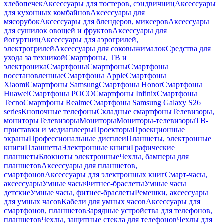
хлебопечек
Аксессуары для тостеров, сэндвичниц
Аксессуары
для кухонных комбайнов
Аксессуары для
мясорубок
Аксессуары для блендеров, миксеров
Аксессуары
для сушилок овощей и фруктов
Аксессуары для
йогуртниц
Аксессуары для аэрогрилей,
электрогрилей
Аксессуары для соковыжималок
Средства для
ухода за техникой
Смартфоны, ТВ и
электроника
Смартфоны
Смартфоны
Смартфоны
восстановленные
Смартфоны Apple
Смартфоны
Xiaomi
Смартфоны Samsung
Смартфоны Honor
Смартфоны
Huawei
Смартфоны POCO
Смартфоны Infinix
Смартфоны
Tecno
Смартфоны Realme
Смартфоны Samsung Galaxy S26
series
Кнопочные телефоны
Складные смартфоны
Телевизоры,
мониторы
Телевизоры
Мониторы
Мониторы-телевизоры
ТВ-
приставки и медиаплееры
Проекторы
Проекционные
экраны
Профессиональные дисплеи
Планшеты, электронные
книги
Планшеты
Электронные книги
Графические
планшеты
Блокноты электронные
Чехлы, бамперы для
планшетов
Аксессуары для планшетов,
смартфонов
Аксессуары для электронных книг
Смарт-часы,
аксессуары
Умные часы
Фитнес-браслеты
Умные часы
детские
Умные часы, фитнес-браслеты
Ремешки, аксессуары
для умных часов
Кабели для умных часов
Аксессуары для
смартфонов, планшетов
Зарядные устройства для телефонов,
планшетов
Чехлы, защитные стекла для телефонов
Чехлы для