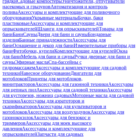
грядки
Садовые компостеры
Уничтожители, отпугиватели
насекомых и грызунов
Автоматизация и контроль
полива
Аксессуары и комплектующие для поливочного
оборудования
Укрывные материалы
Бочки, баки
пластиковые
Аксессуары и комплектующие для
опрыскивателей
Шланги для опрыскивателей
Товары для
бани
Бани
Сауны
Двери для бани и сауны
Бондарные
изделия
Банные принадлежности
Аксессуары для
бани
Оснащение и декор для бани
Измерительные приборы для
бани
Фитобочки, купели
Комплектующие для купелей
Окна
для бани
Мебель для бани и сауны
Ручки дверные для бани и
сауны
Эфирные масла
Спа-бассейны с
гидромассажем
Аксессуары и комплектующие для садовой
техники
Навесное оборудование
Двигатели для
мотоблоков
Прицепы для мотоблоков,
минитракторов
Аксессуары для газонной техники
Аксессуары
для цепных пил
Аксессуары для садовой техники
Аксессуары
для кусторезов, ножниц садовых
Моторные масла для садовой
техники
Аксессуары для аэратоторов и
скарификаторов
Аксессуары для культиваторов и
мотоблоков
Аксессуары для воздуходувок
Аксессуары для
газонокосилок
Аксессуары для бензокос и
триммеров
Аксессуары для моек высокого
давления
Аксессуары и комплектующие для
опрыскивателей
Запчасти для садовых