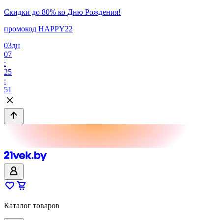
Скидки до 80% ко Дню Рождения!
промокод HAPPY22
03
дн
07
:
25
:
51
Каталог товаров