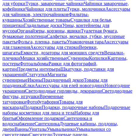
для уборки
Турки, заварочные чайники
Чайники заварочные,
кофейники
Чайники для плиты
Турки, молочники
Аксессуары
для чайников, электрочайников
Фильтры-
кувшины
Хозяйственные товары
Сушилки для белья,
прищепки
Гладильные доски
Урны, контейнеры для
мусора
Органайзеры, корзины, ящики
Туалетная бумага,
бумажные полотенца
Салфетки, мочалки, губки, мусорные
пакеты
Фольга, пленка, пакеты
Упаковочная тара
Аксессуары
для глажения
Аксессуары для стирки
Веревки,
шпагаты
Емкости, дозаторы для моющих средств
Вешалки-
плечики
Мешки хозяйственные
Сувениры
Копилки
Картины,
постеры
Фотоальбомы
Рамки для фотографий,
картин
Предметы интерьера
Шкатулки, подставки для
украшений
Статуэтки
Магниты
сувенирные
Иконы
Праздничный декор
Товары для
праздника
Елки
Аксессуары для елей новогодних
Новогодние
украшения
Светодиодные гирлянды, декорации
Светодиодные
фигуры, игрушки
Временные
татуировки
Фотобутафория
Товары для
маскарада
Подарки
Подарки, подарочные наборы
Подарочные
наборы косметики для лица и тела
Наборы для
бритья
Оформление подарков
Сантехника и
водоснабжение
Сантехника
Душевые кабины, поддоны,
двери
Ванны
Унитазы
Умывальники
Умывальники со
смесителями
Смесители
Душевые панели,