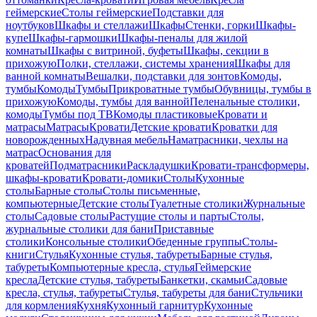
геймерские
Столы геймерские
Подставки для
ноутбуков
Шкафы и стеллажи
Шкафы
Стенки, горки
Шкафы-
купе
Шкафы-гармошки
Шкафы-пеналы для жилой
комнаты
Шкафы с витриной, буфеты
Шкафы, секции в
прихожую
Полки, стеллажи, системы хранения
Шкафы для
ванной комнаты
Вешалки, подставки для зонтов
Комоды,
тумбы
Комоды
Тумбы
Прикроватные тумбы
Обувницы, тумбы в
прихожую
Комоды, тумбы для ванной
Пеленальные столики,
комоды
Тумбы под ТВ
Комоды пластиковые
Кровати и
матрасы
Матрасы
Кровати
Детские кровати
Кроватки для
новорожденных
Надувная мебель
Наматрасники, чехлы на
матрас
Основания для
кроватей
Подматрасники
Раскладушки
Кровати-трансформеры,
шкафы-кровати
Кровати-домики
Столы
Кухонные
столы
Барные столы
Столы письменные,
компьютерные
Детские столы
Туалетные столики
Журнальные
столы
Садовые столы
Растущие столы и парты
Столы,
журнальные столики для бани
Приставные
столики
Консольные столики
Обеденные группы
Столы-
книги
Стулья
Кухонные стулья, табуреты
Барные стулья,
табуреты
Компьютерные кресла, стулья
Геймерские
кресла
Детские стулья, табуреты
Банкетки, скамьи
Садовые
кресла, стулья, табуреты
Стулья, табуреты для бани
Стульчики
для кормления
Кухня
Кухонный гарнитур
Кухонные