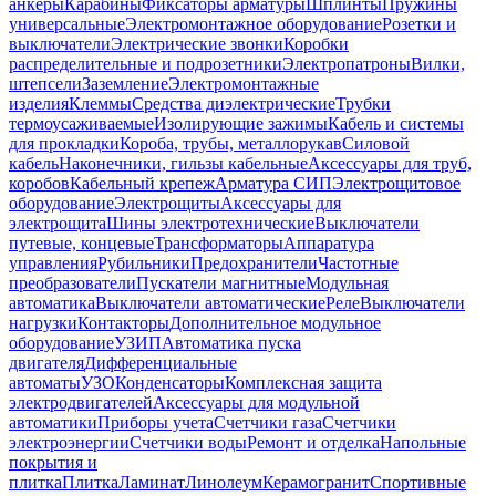
анкеры
Карабины
Фиксаторы арматуры
Шплинты
Пружины
универсальные
Электромонтажное оборудование
Розетки и
выключатели
Электрические звонки
Коробки
распределительные и подрозетники
Электропатроны
Вилки,
штепсели
Заземление
Электромонтажные
изделия
Клеммы
Средства диэлектрические
Трубки
термоусаживаемые
Изолирующие зажимы
Кабель и системы
для прокладки
Короба, трубы, металлорукав
Силовой
кабель
Наконечники, гильзы кабельные
Аксессуары для труб,
коробов
Кабельный крепеж
Арматура СИП
Электрощитовое
оборудование
Электрощиты
Аксессуары для
электрощита
Шины электротехнические
Выключатели
путевые, концевые
Трансформаторы
Аппаратура
управления
Рубильники
Предохранители
Частотные
преобразователи
Пускатели магнитные
Модульная
автоматика
Выключатели автоматические
Реле
Выключатели
нагрузки
Контакторы
Дополнительное модульное
оборудование
УЗИП
Автоматика пуска
двигателя
Дифференциальные
автоматы
УЗО
Конденсаторы
Комплексная защита
электродвигателей
Аксессуары для модульной
автоматики
Приборы учета
Счетчики газа
Счетчики
электроэнергии
Счетчики воды
Ремонт и отделка
Напольные
покрытия и
плитка
Плитка
Ламинат
Линолеум
Керамогранит
Спортивные