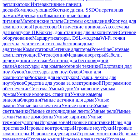
репликаторы
Интерактивные панели,
доски
Комплектующие
Жесткие диски, SSD
Оперативная
память
Видеокарты
Компьютерные блоки
питания
Материнские платы
Системы охлаждения
Корпуса для
компьютеров
Процессоры
Оптические приводы
Аксессуары
для корпусов ПК
Боксы, док-станции для накопителей
Сетевое
оборудование
Маршрутизаторы, DSL-модемы
Wi-Fi точки
доступа, усилители сигнала
Беспроводные
адаптеры
Коммутаторы
Сетевые адаптеры
Powerline
Сетевые
комплектующие
IP-телефония
Медиаконвертеры
Кабели,
переходники сетевые
Антенны для беспроводной
связи
Аксессуары для компьютерной техники
Подставки для
ноутбуков
Аксессуары для ноутбуков
Очки для
компьютера
Рюкзаки для ноутбуков
Сумки, чехлы для
ноутбуков
Средства для ухода за электроникой
Программное
обеспечение
Система Умный дом
Управление умным
домом
Умные колонки, станции
Умные камеры
видеонаблюдения
Умные датчики для дома
Умные
лампы
Умные выключатели
Умные розетки
Умные
светильники
Умные светодиодные ленты
Умные реле
Умные
замки
Умные домофоны
Умные карнизы
Умные
терморегуляторы
Игровая зона
Игровые приставки
Игры для
приставок
Игровые контроллеры
Игровые ноутбуки
Игровые
компьютеры
Игровые видеокарты
Игровые мониторы
Игровые
телевизоры
Игровые мыши
Игровые клавиатуры
Игровые