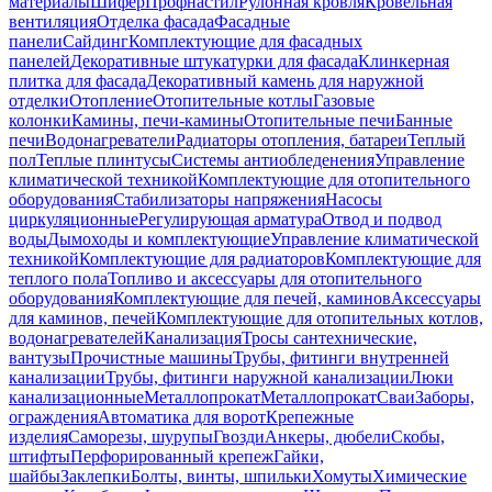
материалы
Шифер
Профнастил
Рулонная кровля
Кровельная
вентиляция
Отделка фасада
Фасадные
панели
Сайдинг
Комплектующие для фасадных
панелей
Декоративные штукатурки для фасада
Клинкерная
плитка для фасада
Декоративный камень для наружной
отделки
Отопление
Отопительные котлы
Газовые
колонки
Камины, печи-камины
Отопительные печи
Банные
печи
Водонагреватели
Радиаторы отопления, батареи
Теплый
пол
Теплые плинтусы
Системы антиобледенения
Управление
климатической техникой
Комплектующие для отопительного
оборудования
Стабилизаторы напряжения
Насосы
циркуляционные
Регулирующая арматура
Отвод и подвод
воды
Дымоходы и комплектующие
Управление климатической
техникой
Комплектующие для радиаторов
Комплектующие для
теплого пола
Топливо и аксессуары для отопительного
оборудования
Комплектующие для печей, каминов
Аксессуары
для каминов, печей
Комплектующие для отопительных котлов,
водонагревателей
Канализация
Тросы сантехнические,
вантузы
Прочистные машины
Трубы, фитинги внутренней
канализации
Трубы, фитинги наружной канализации
Люки
канализационные
Металлопрокат
Металлопрокат
Сваи
Заборы,
ограждения
Автоматика для ворот
Крепежные
изделия
Саморезы, шурупы
Гвозди
Анкеры, дюбели
Скобы,
штифты
Перфорированный крепеж
Гайки,
шайбы
Заклепки
Болты, винты, шпильки
Хомуты
Химические