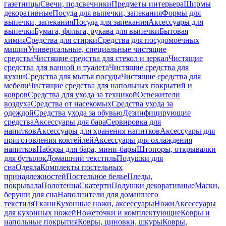
газетницы
Свечи, подсвечники
Предметы интерьера
Ширмы
декоративные
Посуда для выпечки, запекания
Формы для
выпечки, запекания
Посуда для запекания
Аксессуары для
выпечки
Бумага, фольга, рукава для выпечки
Бытовая
химия
Средства для стирки
Средства для посудомоечных
машин
Универсальные, специальные чистящие
средства
Чистящие средства для стекол и зеркал
Чистящие
средства для ванной и туалета
Чистящие средства для
кухни
Средства для мытья посуды
Чистящие средства для
мебели
Чистящие средства для напольных покрытий и
ковров
Средства для ухода за техникой
Освежители
воздуха
Средства от насекомых
Средства ухода за
одеждой
Средства ухода за обувью
Дезинфицирующие
средства
Аксессуары для бара
Сервировка для
напитков
Аксессуары для хранения напитков
Аксессуары для
приготовления коктейлей
Аксессуары для охлаждения
напитков
Наборы для бара, мини-бары
Штопоры, открывалки
для бутылок
Домашний текстиль
Подушки для
сна
Одеяла
Комплекты постельных
принадлежностей
Постельное белье
Пледы,
покрывала
Полотенца
Скатерти
Подушки декоративные
Маски,
беруши для сна
Наполнители для домашнего
текстиля
Ткани
Кухонные ножи, аксессуары
Ножи
Аксессуары
для кухонных ножей
Ножеточки и комплектующие
Ковры и
напольные покрытия
Ковры, циновки, шкуры
Ковры,