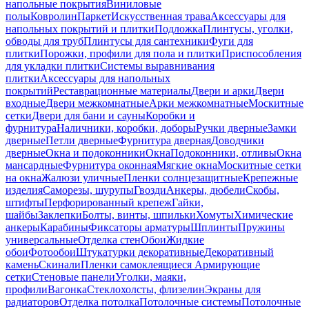
напольные покрытия
Виниловые
полы
Ковролин
Паркет
Искусственная трава
Аксессуары для
напольных покрытий и плитки
Подложка
Плинтусы, уголки,
обводы для труб
Плинтусы для сантехники
Фуги для
плитки
Порожки, профили для пола и плитки
Приспособления
для укладки плитки
Системы выравнивания
плитки
Аксессуары для напольных
покрытий
Реставрационные материалы
Двери и арки
Двери
входные
Двери межкомнатные
Арки межкомнатные
Москитные
сетки
Двери для бани и сауны
Коробки и
фурнитура
Наличники, коробки, доборы
Ручки дверные
Замки
дверные
Петли дверные
Фурнитура дверная
Доводчики
дверные
Окна и подоконники
Окна
Подоконники, отливы
Окна
мансардные
Фурнитура оконная
Мягкие окна
Москитные сетки
на окна
Жалюзи уличные
Пленки солнцезащитные
Крепежные
изделия
Саморезы, шурупы
Гвозди
Анкеры, дюбели
Скобы,
штифты
Перфорированный крепеж
Гайки,
шайбы
Заклепки
Болты, винты, шпильки
Хомуты
Химические
анкеры
Карабины
Фиксаторы арматуры
Шплинты
Пружины
универсальные
Отделка стен
Обои
Жидкие
обои
Фотообои
Штукатурки декоративные
Декоративный
камень
Скинали
Пленки самоклеящиеся
Армирующие
сетки
Стеновые панели
Уголки, маяки,
профили
Вагонка
Стеклохолсты, флизелин
Экраны для
радиаторов
Отделка потолка
Потолочные системы
Потолочные