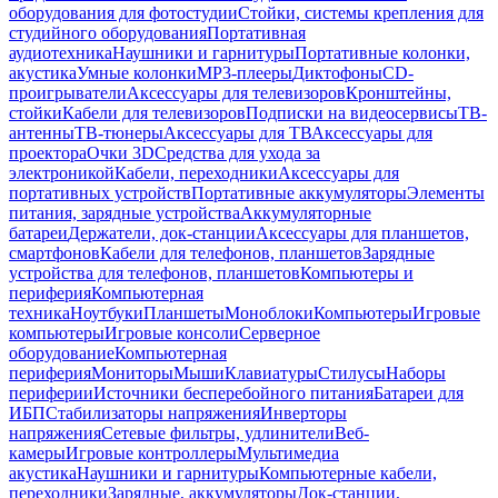
оборудования для фотостудии
Стойки, системы крепления для
студийного оборудования
Портативная
аудиотехника
Наушники и гарнитуры
Портативные колонки,
акустика
Умные колонки
MP3-плееры
Диктофоны
CD-
проигрыватели
Аксессуары для телевизоров
Кронштейны,
стойки
Кабели для телевизоров
Подписки на видеосервисы
ТВ-
антенны
ТВ-тюнеры
Аксессуары для ТВ
Аксессуары для
проектора
Очки 3D
Средства для ухода за
электроникой
Кабели, переходники
Аксессуары для
портативных устройств
Портативные аккумуляторы
Элементы
питания, зарядные устройства
Аккумуляторные
батареи
Держатели, док-станции
Аксессуары для планшетов,
смартфонов
Кабели для телефонов, планшетов
Зарядные
устройства для телефонов, планшетов
Компьютеры и
периферия
Компьютерная
техника
Ноутбуки
Планшеты
Моноблоки
Компьютеры
Игровые
компьютеры
Игровые консоли
Серверное
оборудование
Компьютерная
периферия
Мониторы
Мыши
Клавиатуры
Стилусы
Наборы
периферии
Источники бесперебойного питания
Батареи для
ИБП
Стабилизаторы напряжения
Инверторы
напряжения
Сетевые фильтры, удлинители
Веб-
камеры
Игровые контроллеры
Мультимедиа
акустика
Наушники и гарнитуры
Компьютерные кабели,
переходники
Зарядные, аккумуляторы
Док-станции,