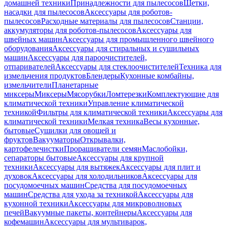
домашней техники
Принадлежности для пылесосов
Щетки,
насадки для пылесосов
Аксессуары для роботов-
пылесосов
Расходные материалы для пылесосов
Станции,
аккумуляторы для роботов-пылесосов
Аксессуары для
швейных машин
Аксессуары для промышленного швейного
оборудования
Аксессуары для стиральных и сушильных
машин
Аксессуары для пароочистителей,
отпаривателей
Аксессуары для стеклоочистителей
Техника для
измельчения продуктов
Блендеры
Кухонные комбайны,
измельчители
Планетарные
миксеры
Миксеры
Мясорубки
Ломтерезки
Комплектующие для
климатической техники
Управление климатической
техникой
Фильтры для климатической техники
Аксессуары для
климатической техники
Мелкая техника
Весы кухонные,
бытовые
Сушилки для овощей и
фруктов
Вакууматоры
Открывалки,
картофелечистки
Проращиватели семян
Маслобойки,
сепараторы бытовые
Аксессуары для крупной
техники
Аксессуары для вытяжек
Аксессуары для плит и
духовок
Аксессуары для холодильников
Аксессуары для
посудомоечных машин
Средства для посудомоечных
машин
Средства для ухода за техникой
Аксессуары для
кухонной техники
Аксессуары для микроволновых
печей
Вакуумные пакеты, контейнеры
Аксессуары для
кофемашин
Аксессуары для мультиварок,