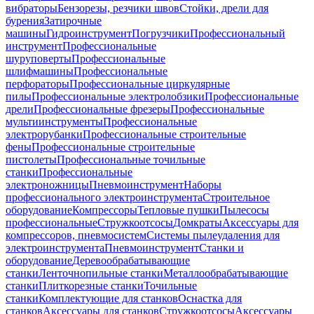
вибраторы
Бензорезы, резчики швов
Стойки, дрели для
бурения
Затирочные
машины
Гидроинструмент
Погрузчики
Профессиональный
инструмент
Профессиональные
шуруповерты
Профессиональные
шлифмашины
Профессиональные
перфораторы
Профессиональные циркулярные
пилы
Профессиональные электролобзики
Профессиональные
дрели
Профессиональные фрезеры
Профессиональные
мультиинструменты
Профессиональные
электрорубанки
Профессиональные строительные
фены
Профессиональные строительные
пистолеты
Профессиональные точильные
станки
Профессиональные
электроножницы
Пневмоинструмент
Наборы
профессионального электроинструмента
Строительное
оборудование
Компрессоры
Тепловые пушки
Пылесосы
профессиональные
Стружкоотсосы
Домкраты
Аксессуары для
компрессоров, пневмосистем
Системы пылеудаления для
электроинструмента
Пневмоинструмент
Станки и
оборудование
Деревообрабатывающие
станки
Ленточнопильные станки
Металлообрабатывающие
станки
Плиткорезные станки
Точильные
станки
Комплектующие для станков
Оснастка для
станков
Аксессуары для станков
Стружкоотсосы
Аксессуары