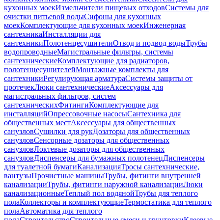
кухонных моек
Измельчители пищевых отходов
Системы для
очистки питьевой воды
Сифоны для кухонных
моек
Комплектующие для кухонных моек
Инженерная
сантехника
Инсталляции для
сантехники
Полотенцесушители
Отвод и подвод воды
Трубы
водопроводные
Магистральные фильтры, системы
сантехнические
Комплектующие для радиаторов,
полотенцесушителей
Монтажные комплекты для
сантехники
Регулирующая арматура
Системы защиты от
протечек
Люки сантехнические
Аксессуары для
магистральных фильтров, систем
сантехнических
Фитинги
Комплектующие для
инсталляций
Опрессовочные насосы
Сантехника для
общественных мест
Аксессуары для общественных
санузлов
Сушилки для рук
Дозаторы для общественных
санузлов
Сенсорные дозаторы для общественных
санузлов
Локтевые дозаторы для общественных
санузлов
Диспенсеры для бумажных полотенец
Диспенсеры
для туалетной бумаги
Канализация
Тросы сантехнические,
вантузы
Прочистные машины
Трубы, фитинги внутренней
канализации
Трубы, фитинги наружной канализации
Люки
канализационные
Теплый пол водяной
Трубы для теплого
пола
Коллекторы и комплектующие
Термостатика для теплого
пола
Автоматика для теплого
пола
Строительство
Строительные смеси и грунтовки
Клеевые