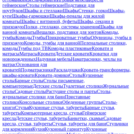
геймерские
Столы геймерские
Подставки для
ноутбуков
Шкафы и стеллажи
Шкафы
Стенки, горки
Шкафы-
купе
Шкафы-гармошки
Шкафы-пеналы для жилой
комнаты
Шкафы с витриной, буфеты
Шкафы, секции в
прихожую
Полки, стеллажи, системы хранения
Шкафы для
ванной комнаты
Вешалки, подставки для зонтов
Комоды,
тумбы
Комоды
Тумбы
Прикроватные тумбы
Обувницы, тумбы в
прихожую
Комоды, тумбы для ванной
Пеленальные столики,
комоды
Тумбы под ТВ
Комоды пластиковые
Кровати и
матрасы
Матрасы
Кровати
Детские кровати
Кроватки для
новорожденных
Надувная мебель
Наматрасники, чехлы на
матрас
Основания для
кроватей
Подматрасники
Раскладушки
Кровати-трансформеры,
шкафы-кровати
Кровати-домики
Столы
Кухонные
столы
Барные столы
Столы письменные,
компьютерные
Детские столы
Туалетные столики
Журнальные
столы
Садовые столы
Растущие столы и парты
Столы,
журнальные столики для бани
Приставные
столики
Консольные столики
Обеденные группы
Столы-
книги
Стулья
Кухонные стулья, табуреты
Барные стулья,
табуреты
Компьютерные кресла, стулья
Геймерские
кресла
Детские стулья, табуреты
Банкетки, скамьи
Садовые
кресла, стулья, табуреты
Стулья, табуреты для бани
Стульчики
для кормления
Кухня
Кухонный гарнитур
Кухонные