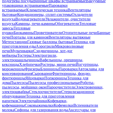
подогрева посуды
Винные шкафы встраиваемые
Вакуумные
упаковщики встраиваемые
Пароварки
встраиваемые
Климатическая техника
Вентиляторы
бытовые
Кондиционеры, сплит-системы
Охладители
воздуха
Водонагреватели
Увлажнители, очистители
воздуха
Камины, печи-камины
Обогреватели
Тепловые
завесы
Тепловые
пушки
Биокамины
Проветриватели
Отопительные печи
Банные
печи
Порталы для каминов
Вентиляторы вытяжные
Метеостанции
Газовые баллоны бытовые
Техника для
приготовления еды
Аэрогрили
Микроволновые
печи
Мультиварки
Сэндвичницы, хот-дог
мейкеры
Тостеры
Электрогрили,
электрошашлычницы
Вафельницы, орешницы,
кексницы
Хлебопечки
Ростеры, мини-печи
Йогуртницы,
мороженицы
Фризеры
Блинницы
Пароварки
Автоклавы для
консервирования
Сыроварни
Фритюрницы, фондю-
фритюрницы
Яйцеварки
Попкорницы
Техника для
дома
Пылесосы
Пылесосы профессиональные
Роботы-
пылесосы, мойщики окон
Пароочистители
Электровеники,
электрошвабры
Стеклоочистители
Стерилизационное
оборудование
Техника для приготовления
напитков
Электрочайники
Кофеварки,
кофемашины
Соковыжималки
Кофемолки
Вспениватели
молока
Сифоны для газирования воды
Аксессуары для