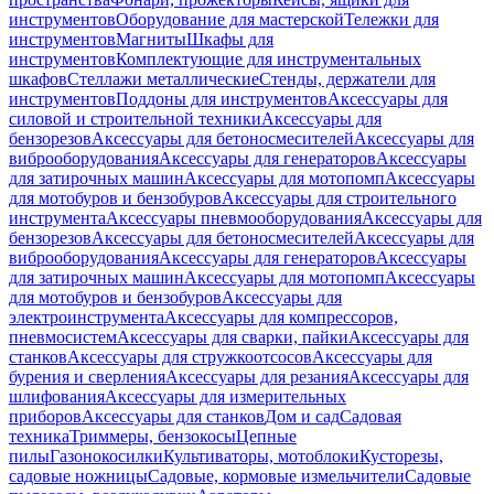
инструментов
Оборудование для мастерской
Тележки для
инструментов
Магниты
Шкафы для
инструментов
Комплектующие для инструментальных
шкафов
Стеллажи металлические
Стенды, держатели для
инструментов
Поддоны для инструментов
Аксессуары для
силовой и строительной техники
Аксессуары для
бензорезов
Аксессуары для бетоносмесителей
Аксессуары для
виброоборудования
Аксессуары для генераторов
Аксессуары
для затирочных машин
Аксессуары для мотопомп
Аксессуары
для мотобуров и бензобуров
Аксессуары для строительного
инструмента
Аксессуары пневмооборудования
Аксессуары для
бензорезов
Аксессуары для бетоносмесителей
Аксессуары для
виброоборудования
Аксессуары для генераторов
Аксессуары
для затирочных машин
Аксессуары для мотопомп
Аксессуары
для мотобуров и бензобуров
Аксессуары для
электроинструмента
Аксессуары для компрессоров,
пневмосистем
Аксессуары для сварки, пайки
Аксессуары для
станков
Аксессуары для стружкоотсосов
Аксессуары для
бурения и сверления
Аксессуары для резания
Аксессуары для
шлифования
Аксессуары для измерительных
приборов
Аксессуары для станков
Дом и сад
Садовая
техника
Триммеры, бензокосы
Цепные
пилы
Газонокосилки
Культиваторы, мотоблоки
Кусторезы,
садовые ножницы
Садовые, кормовые измельчители
Садовые