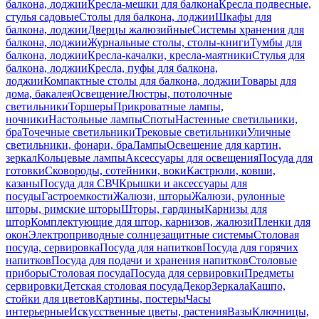
балкона, лоджии
Кресла-мешки для балкона
Кресла подвесные,
стулья садовые
Столы для балкона, лоджии
Шкафы для
балкона, лоджии
Дверцы жалюзийные
Системы хранения для
балкона, лоджии
Журнальные столы, столы-книги
Тумбы для
балкона, лоджии
Кресла-качалки, кресла-маятники
Стулья для
балкона, лоджии
Кресла, пуфы для балкона,
лоджии
Компактные столы для балкона, лоджии
Товары для
дома, бакалея
Освещение
Люстры, потолочные
светильники
Торшеры
Прикроватные лампы,
ночники
Настольные лампы
Споты
Настенные светильники,
бра
Точечные светильники
Трековые светильники
Уличные
светильники, фонари, бра
Лампы
Освещение для картин,
зеркал
Кольцевые лампы
Аксессуары для освещения
Посуда для
готовки
Сковороды, сотейники, воки
Кастрюли, ковши,
казаны
Посуда для СВЧ
Крышки и аксессуары для
посуды
Гастроемкости
Жалюзи, шторы
Жалюзи, рулонные
шторы, римские шторы
Шторы, гардины
Карнизы для
штор
Комплектующие для штор, карнизов, жалюзи
Пленки для
окон
Электроприводные солнцезащитные системы
Столовая
посуда, сервировка
Посуда для напитков
Посуда для горячих
напитков
Посуда для подачи и хранения напитков
Столовые
приборы
Столовая посуда
Посуда для сервировки
Предметы
сервировки
Детская столовая посуда
Декор
Зеркала
Кашпо,
стойки для цветов
Картины, постеры
Часы
интерьерные
Искусственные цветы, растения
Вазы
Ключницы,