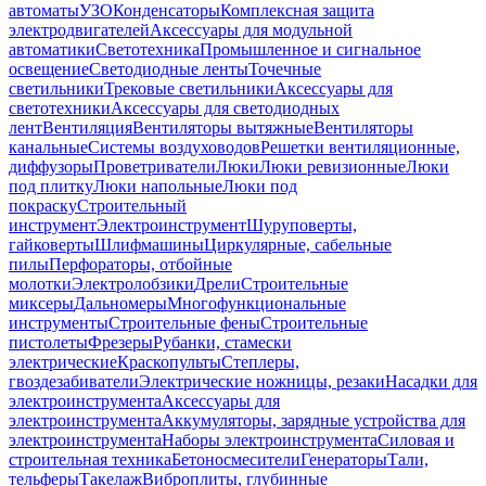
автоматы
УЗО
Конденсаторы
Комплексная защита
электродвигателей
Аксессуары для модульной
автоматики
Светотехника
Промышленное и сигнальное
освещение
Светодиодные ленты
Точечные
светильники
Трековые светильники
Аксессуары для
светотехники
Аксессуары для светодиодных
лент
Вентиляция
Вентиляторы вытяжные
Вентиляторы
канальные
Системы воздуховодов
Решетки вентиляционные,
диффузоры
Проветриватели
Люки
Люки ревизионные
Люки
под плитку
Люки напольные
Люки под
покраску
Строительный
инструмент
Электроинструмент
Шуруповерты,
гайковерты
Шлифмашины
Циркулярные, сабельные
пилы
Перфораторы, отбойные
молотки
Электролобзики
Дрели
Строительные
миксеры
Дальномеры
Многофункциональные
инструменты
Строительные фены
Строительные
пистолеты
Фрезеры
Рубанки, стамески
электрические
Краскопульты
Степлеры,
гвоздезабиватели
Электрические ножницы, резаки
Насадки для
электроинструмента
Аксессуары для
электроинструмента
Аккумуляторы, зарядные устройства для
электроинструмента
Наборы электроинструмента
Силовая и
строительная техника
Бетоносмесители
Генераторы
Тали,
тельферы
Такелаж
Виброплиты, глубинные