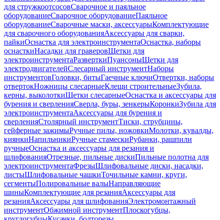
для стружкоотсосов
Сварочное и паяльное
оборудование
Сварочное оборудование
Паяльное
оборудование
Сварочные маски, аксессуары
Комплектующие
для сварочного оборудования
Аксессуары для сварки,
пайки
Оснастка для электроинструмента
Оснастка, наборы
оснастки
Насадки для граверов
Щетки для
электроинструмента
Развертки
Пуансоны
Щетки для
электродвигателей
Слесарный инструмент
Наборы
инструментов
Головки, биты
Гаечные ключи
Отвертки, наборы
отверток
Ножницы слесарные
Клещи строительные
Зубила,
керны, выколотки
Щетки слесарные
Оснастка и аксессуары для
бурения и сверления
Сверла, буры, зенкеры
Коронки
Зубила для
электроинструмента
Аксессуары для бурения и
сверления
Столярный инструмент
Тиски, струбцины,
гейферные зажимы
Ручные пилы, ножовки
Молотки, кувалды,
киянки
Напильники
Ручные стамески
Рубанки, рашпили
ручные
Оснастка и аксессуары для резания и
шлифования
Отрезные, пильные диски
Пильные полотна для
электроинструмента
Фрезы
Шлифовальные диски, насадки,
листы
Шлифовальные чашки
Точильные камни, круги,
сегменты
Полировальные валы
Направляющие
шины
Комплектующие для резания
Аксессуары для
резания
Аксессуары для шлифования
Электромонтажный
инструмент
Обжимной инструмент
Плоскогубцы,
круглогубцы
Кусачки, болторезы,