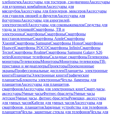
хлебопечек
Аксессуары для тостеров, сэндвичниц
Аксессуары
для кухонных комбайнов
Аксессуары для
мясорубок
Аксессуары для блендеров, миксеров
Аксессуары
для сушилок овощей и фруктов
Аксессуары для
йогуртниц
Аксессуары для аэрогрилей,
электрогрилей
Аксессуары для соковыжималок
Средства для
ухода за техникой
Смартфоны, ТВ и
электроника
Смартфоны
Смартфоны
Смартфоны
восстановленные
Смартфоны Apple
Смартфоны
Xiaomi
Смартфоны Samsung
Смартфоны Honor
Смартфоны
Huawei
Смартфоны POCO
Смартфоны Infinix
Смартфоны
Tecno
Смартфоны Realme
Смартфоны Samsung Galaxy S26
series
Кнопочные телефоны
Складные смартфоны
Телевизоры,
мониторы
Телевизоры
Мониторы
Мониторы-телевизоры
ТВ-
приставки и медиаплееры
Проекторы
Проекционные
экраны
Профессиональные дисплеи
Планшеты, электронные
книги
Планшеты
Электронные книги
Графические
планшеты
Блокноты электронные
Чехлы, бамперы для
планшетов
Аксессуары для планшетов,
смартфонов
Аксессуары для электронных книг
Смарт-часы,
аксессуары
Умные часы
Фитнес-браслеты
Умные часы
детские
Умные часы, фитнес-браслеты
Ремешки, аксессуары
для умных часов
Кабели для умных часов
Аксессуары для
смартфонов, планшетов
Зарядные устройства для телефонов,
планшетов
Чехлы, защитные стекла для телефонов
Чехлы для