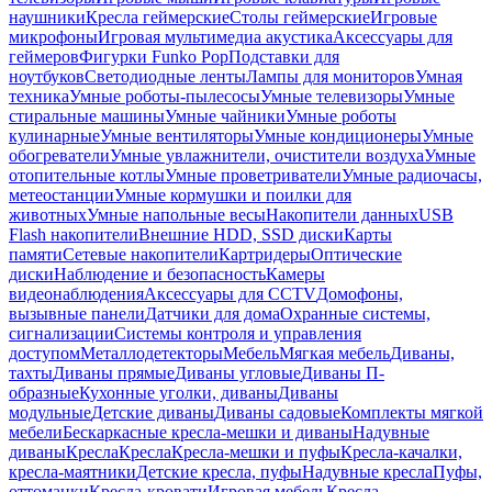
наушники
Кресла геймерские
Столы геймерские
Игровые
микрофоны
Игровая мультимедиа акустика
Аксессуары для
геймеров
Фигурки Funko Pop
Подставки для
ноутбуков
Светодиодные ленты
Лампы для мониторов
Умная
техника
Умные роботы-пылесосы
Умные телевизоры
Умные
стиральные машины
Умные чайники
Умные роботы
кулинарные
Умные вентиляторы
Умные кондиционеры
Умные
обогреватели
Умные увлажнители, очистители воздуха
Умные
отопительные котлы
Умные проветриватели
Умные радиочасы,
метеостанции
Умные кормушки и поилки для
животных
Умные напольные весы
Накопители данных
USB
Flash накопители
Внешние HDD, SSD диски
Карты
памяти
Сетевые накопители
Картридеры
Оптические
диски
Наблюдение и безопасность
Камеры
видеонаблюдения
Аксессуары для CCTV
Домофоны,
вызывные панели
Датчики для дома
Охранные системы,
сигнализации
Системы контроля и управления
доступом
Металлодетекторы
Мебель
Мягкая мебель
Диваны,
тахты
Диваны прямые
Диваны угловые
Диваны П-
образные
Кухонные уголки, диваны
Диваны
модульные
Детские диваны
Диваны садовые
Комплекты мягкой
мебели
Бескаркасные кресла-мешки и диваны
Надувные
диваны
Кресла
Кресла
Кресла-мешки и пуфы
Кресла-качалки,
кресла-маятники
Детские кресла, пуфы
Надувные кресла
Пуфы,
оттоманки
Кресла-кровати
Игровая мебель
Кресла