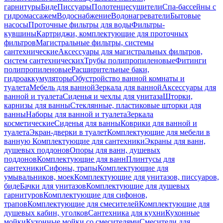
гарнитуры
Биде
Писсуары
Полотенцесушители
Спа-бассейны с
гидромассажем
Водоснабжение
Водонагреватели
Бытовые
насосы
Проточные фильтры для воды
Фильтры-
кувшины
Картриджи, комплектующие для проточных
фильтров
Магистральные фильтры, системы
сантехнические
Аксессуары для магистральных фильтров,
систем сантехнических
Трубы полипропиленовые
Фитинги
полипропиленовые
Расширительные баки,
гидроаккумуляторы
Обустройство ванной комнаты и
туалета
Мебель для ванной
Зеркала для ванной
Аксессуары для
ванной и туалета
Сиденья и чехлы для унитаза
Шторки,
карнизы для ванны
Стеклянные, пластиковые шторки для
ванны
Наборы для ванной и туалета
Зеркала
косметические
Сиденья для ванны
Коврики для ванной и
туалета
Экран-дверки в туалет
Комплектующие для мебели в
ванную
Комплектующие для сантехники
Экраны для ванн,
душевых поддонов
Опоры для ванн, душевых
поддонов
Комплектующие для ванн
Плинтусы для
сантехники
Сифоны, трапы
Комплектующие для
умывальников, моек
Комплектующие для унитазов, писсуаров,
биде
Бачки для унитазов
Комплектующие для душевых
гарнитуров
Комплектующие для сифонов,
трапов
Комплектующие для смесителей
Комплектующие для
душевых кабин, уголков
Сантехника для кухни
Кухонные
мойки
Кухонные мойки со смесителями
Смесители для