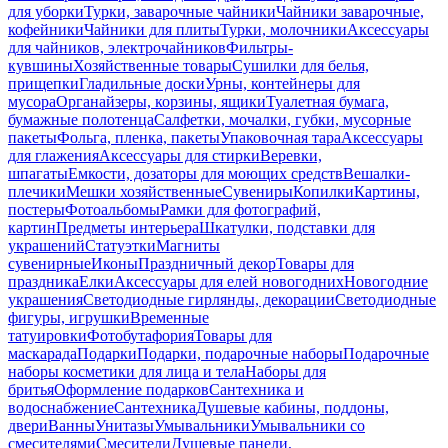
для уборки
Турки, заварочные чайники
Чайники заварочные,
кофейники
Чайники для плиты
Турки, молочники
Аксессуары
для чайников, электрочайников
Фильтры-
кувшины
Хозяйственные товары
Сушилки для белья,
прищепки
Гладильные доски
Урны, контейнеры для
мусора
Органайзеры, корзины, ящики
Туалетная бумага,
бумажные полотенца
Салфетки, мочалки, губки, мусорные
пакеты
Фольга, пленка, пакеты
Упаковочная тара
Аксессуары
для глажения
Аксессуары для стирки
Веревки,
шпагаты
Емкости, дозаторы для моющих средств
Вешалки-
плечики
Мешки хозяйственные
Сувениры
Копилки
Картины,
постеры
Фотоальбомы
Рамки для фотографий,
картин
Предметы интерьера
Шкатулки, подставки для
украшений
Статуэтки
Магниты
сувенирные
Иконы
Праздничный декор
Товары для
праздника
Елки
Аксессуары для елей новогодних
Новогодние
украшения
Светодиодные гирлянды, декорации
Светодиодные
фигуры, игрушки
Временные
татуировки
Фотобутафория
Товары для
маскарада
Подарки
Подарки, подарочные наборы
Подарочные
наборы косметики для лица и тела
Наборы для
бритья
Оформление подарков
Сантехника и
водоснабжение
Сантехника
Душевые кабины, поддоны,
двери
Ванны
Унитазы
Умывальники
Умывальники со
смесителями
Смесители
Душевые панели,