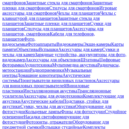
смартфонов
Защитные стекла для смартфонов
Защитные
пленки для смартфонов
Стилусы для смартфонов
Игровые
аксессуары для смартфонов
Чехлы для планшетов
Чехлы с
клавиатурой для планшетов
Защитные стекла для
планшетов
Защитные пленки для планшетов
Сумки для
планшетов
Стилусы для планшетов
Аксессуары для
планшетов, смартфонов
Кабели для телефонов,
планшетов
Фото,
видеосъемка
Фотоаппараты
Видеокамеры
Экшн-камеры
Карты
памяти
Объективы
Вспышки
Аксессуары для камер
Сумки и
чехлы для камер
Зарядные устройства, аккумуляторы для фото,
видеокамер
Аксессуары для объективов
Штативы
Цифровые
фоторамки
Аудиотехника
Мультимедиа акустика
Радиочасы,
метеостанции
Радиоприемники
Музыкальные
центры
Домашние кинотеатры
Акустические
системы
Проигрыватели виниловых пластинок
Аксессуары
для виниловых проигрывателей
Виниловые
пластинки
Инсталляционная акустика
Трансляционные
усилители
Аксессуары для аудиотехники
Комплектующие для
акустики
Акустические кабели
Подставки, стойки для
акустики
Сумки, чехлы для акустики
Оборудование для
фотостудии
Кольцевые лампы
Фоны для фотостудии
Студийное
освещение
Насадки светоформирующие для
фотостудии
Фотозонты, отражатели
Оборудование для
предметной съемки
Вспышки студийные
Комплекты