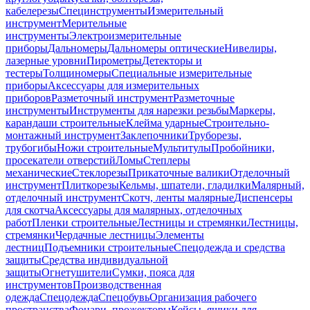
кабелерезы
Специнструменты
Измерительный
инструмент
Мерительные
инструменты
Электроизмерительные
приборы
Дальномеры
Дальномеры оптические
Нивелиры,
лазерные уровни
Пирометры
Детекторы и
тестеры
Толщиномеры
Специальные измерительные
приборы
Аксессуары для измерительных
приборов
Разметочный инструмент
Разметочные
инструменты
Инструменты для нарезки резьбы
Маркеры,
карандаши строительные
Клейма ударные
Строительно-
монтажный инструмент
Заклепочники
Труборезы,
трубогибы
Ножи строительные
Мультитулы
Пробойники,
просекатели отверстий
Ломы
Степлеры
механические
Стеклорезы
Прикаточные валики
Отделочный
инструмент
Плиткорезы
Кельмы, шпатели, гладилки
Малярный,
отделочный инструмент
Скотч, ленты малярные
Диспенсеры
для скотча
Аксессуары для малярных, отделочных
работ
Пленки строительные
Лестницы и стремянки
Лестницы,
стремянки
Чердачные лестницы
Элементы
лестниц
Подъемники строительные
Спецодежда и средства
защиты
Средства индивидуальной
защиты
Огнетушители
Сумки, пояса для
инструментов
Производственная
одежда
Спецодежда
Спецобувь
Организация рабочего
пространства
Фонари, прожекторы
Кейсы, ящики для