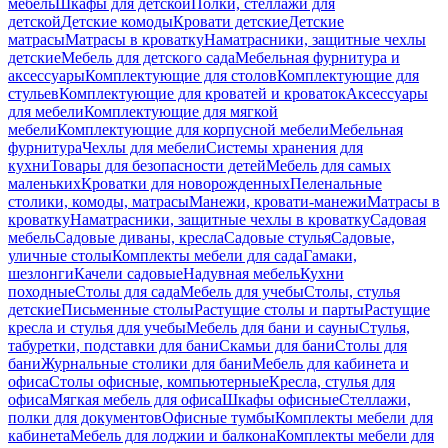
мебель
Шкафы для детской
Полки, стеллажи для
детской
Детские комоды
Кровати детские
Детские
матрасы
Матрасы в кроватку
Наматрасники, защитные чехлы
детские
Мебель для детского сада
Мебельная фурнитура и
аксессуары
Комплектующие для столов
Комплектующие для
стульев
Комплектующие для кроватей и кроваток
Аксессуары
для мебели
Комплектующие для мягкой
мебели
Комплектующие для корпусной мебели
Мебельная
фурнитура
Чехлы для мебели
Системы хранения для
кухни
Товары для безопасности детей
Мебель для самых
маленьких
Кроватки для новорожденных
Пеленальные
столики, комоды, матрасы
Манежи, кровати-манежи
Матрасы в
кроватку
Наматрасники, защитные чехлы в кроватку
Садовая
мебель
Садовые диваны, кресла
Садовые стулья
Садовые,
уличные столы
Комплекты мебели для сада
Гамаки,
шезлонги
Качели садовые
Надувная мебель
Кухни
походные
Столы для сада
Мебель для учебы
Столы, стулья
детские
Письменные столы
Растущие столы и парты
Растущие
кресла и стулья для учебы
Мебель для бани и сауны
Стулья,
табуретки, подставки для бани
Скамьи для бани
Столы для
бани
Журнальные столики для бани
Мебель для кабинета и
офиса
Столы офисные, компьютерные
Кресла, стулья для
офиса
Мягкая мебель для офиса
Шкафы офисные
Стеллажи,
полки для документов
Офисные тумбы
Комплекты мебели для
кабинета
Мебель для лоджии и балкона
Комплекты мебели для