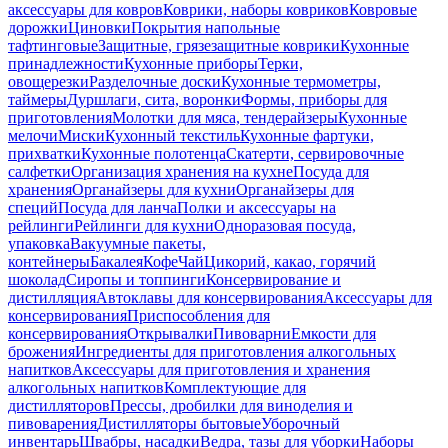
аксессуары для ковров
Коврики, наборы ковриков
Ковровые
дорожки
Циновки
Покрытия напольные
тафтинговые
Защитные, грязезащитные коврики
Кухонные
принадлежности
Кухонные приборы
Терки,
овощерезки
Разделочные доски
Кухонные термометры,
таймеры
Дуршлаги, сита, воронки
Формы, приборы для
приготовления
Молотки для мяса, тендерайзеры
Кухонные
мелочи
Миски
Кухонный текстиль
Кухонные фартуки,
прихватки
Кухонные полотенца
Скатерти, сервировочные
салфетки
Организация хранения на кухне
Посуда для
хранения
Органайзеры для кухни
Органайзеры для
специй
Посуда для ланча
Полки и аксессуары на
рейлинги
Рейлинги для кухни
Одноразовая посуда,
упаковка
Вакуумные пакеты,
контейнеры
Бакалея
Кофе
Чай
Цикорий, какао, горячий
шоколад
Сиропы и топпинги
Консервирование и
дистилляция
Автоклавы для консервирования
Аксессуары для
консервирования
Приспособления для
консервирования
Открывалки
Пивоварни
Емкости для
брожения
Ингредиенты для приготовления алкогольных
напитков
Аксессуары для приготовления и хранения
алкогольных напитков
Комплектующие для
дистилляторов
Прессы, дробилки для виноделия и
пивоварения
Дистилляторы бытовые
Уборочный
инвентарь
Швабры, насадки
Ведра, тазы для уборки
Наборы