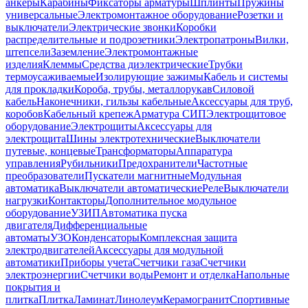
анкеры
Карабины
Фиксаторы арматуры
Шплинты
Пружины
универсальные
Электромонтажное оборудование
Розетки и
выключатели
Электрические звонки
Коробки
распределительные и подрозетники
Электропатроны
Вилки,
штепсели
Заземление
Электромонтажные
изделия
Клеммы
Средства диэлектрические
Трубки
термоусаживаемые
Изолирующие зажимы
Кабель и системы
для прокладки
Короба, трубы, металлорукав
Силовой
кабель
Наконечники, гильзы кабельные
Аксессуары для труб,
коробов
Кабельный крепеж
Арматура СИП
Электрощитовое
оборудование
Электрощиты
Аксессуары для
электрощита
Шины электротехнические
Выключатели
путевые, концевые
Трансформаторы
Аппаратура
управления
Рубильники
Предохранители
Частотные
преобразователи
Пускатели магнитные
Модульная
автоматика
Выключатели автоматические
Реле
Выключатели
нагрузки
Контакторы
Дополнительное модульное
оборудование
УЗИП
Автоматика пуска
двигателя
Дифференциальные
автоматы
УЗО
Конденсаторы
Комплексная защита
электродвигателей
Аксессуары для модульной
автоматики
Приборы учета
Счетчики газа
Счетчики
электроэнергии
Счетчики воды
Ремонт и отделка
Напольные
покрытия и
плитка
Плитка
Ламинат
Линолеум
Керамогранит
Спортивные