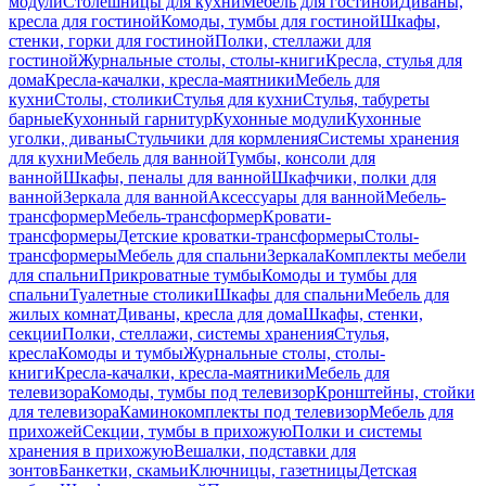
модули
Столешницы для кухни
Мебель для гостиной
Диваны,
кресла для гостиной
Комоды, тумбы для гостиной
Шкафы,
стенки, горки для гостиной
Полки, стеллажи для
гостиной
Журнальные столы, столы-книги
Кресла, стулья для
дома
Кресла-качалки, кресла-маятники
Мебель для
кухни
Столы, столики
Стулья для кухни
Стулья, табуреты
барные
Кухонный гарнитур
Кухонные модули
Кухонные
уголки, диваны
Стульчики для кормления
Системы хранения
для кухни
Мебель для ванной
Тумбы, консоли для
ванной
Шкафы, пеналы для ванной
Шкафчики, полки для
ванной
Зеркала для ванной
Аксессуары для ванной
Мебель-
трансформер
Мебель-трансформер
Кровати-
трансформеры
Детские кроватки-трансформеры
Столы-
трансформеры
Мебель для спальни
Зеркала
Комплекты мебели
для спальни
Прикроватные тумбы
Комоды и тумбы для
спальни
Туалетные столики
Шкафы для спальни
Мебель для
жилых комнат
Диваны, кресла для дома
Шкафы, стенки,
секции
Полки, стеллажи, системы хранения
Стулья,
кресла
Комоды и тумбы
Журнальные столы, столы-
книги
Кресла-качалки, кресла-маятники
Мебель для
телевизора
Комоды, тумбы под телевизор
Кронштейны, стойки
для телевизора
Каминокомплекты под телевизор
Мебель для
прихожей
Секции, тумбы в прихожую
Полки и системы
хранения в прихожую
Вешалки, подставки для
зонтов
Банкетки, скамьи
Ключницы, газетницы
Детская