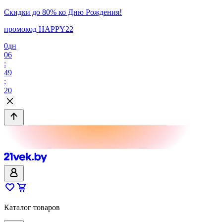
Скидки до 80% ко Дню Рождения!
промокод HAPPY22
0
дн
06
:
49
:
20
Каталог товаров