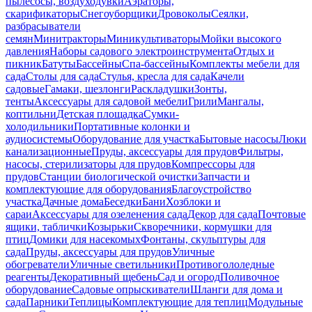
пылесосы, воздуходувки
Аэраторы,
скарификаторы
Снегоуборщики
Дровоколы
Сеялки,
разбрасыватели
семян
Минитракторы
Миникультиваторы
Мойки высокого
давления
Наборы садового электроинструмента
Отдых и
пикник
Батуты
Бассейны
Спа-бассейны
Комплекты мебели для
сада
Столы для сада
Стулья, кресла для сада
Качели
садовые
Гамаки, шезлонги
Раскладушки
Зонты,
тенты
Аксессуары для садовой мебели
Грили
Мангалы,
коптильни
Детская площадка
Сумки-
холодильники
Портативные колонки и
аудиосистемы
Оборудование для участка
Бытовые насосы
Люки
канализационные
Пруды, аксессуары для прудов
Фильтры,
насосы, стерилизаторы для прудов
Компрессоры для
прудов
Станции биологической очистки
Запчасти и
комплектующие для оборудования
Благоустройство
участка
Дачные дома
Беседки
Бани
Хозблоки и
сараи
Аксессуары для озеленения сада
Декор для сада
Почтовые
ящики, таблички
Козырьки
Скворечники, кормушки для
птиц
Домики для насекомых
Фонтаны, скульптуры для
сада
Пруды, аксессуары для прудов
Уличные
обогреватели
Уличные светильники
Противогололедные
реагенты
Декоративный щебень
Сад и огород
Поливочное
оборудование
Садовые опрыскиватели
Шланги для дома и
сада
Парники
Теплицы
Комплектующие для теплиц
Модульные