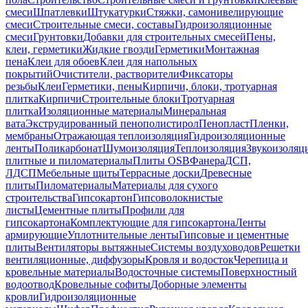
смеси
Шпатлевки
Штукатурки
Стяжки, самонивелирующие
смеси
Строительные смеси, составы
Гидроизоляционные
смеси
Грунтовки
Добавки для строительных смесей
Пены,
клеи, герметики
Жидкие гвозди
Герметики
Монтажная
пена
Клеи для обоев
Клеи для напольных
покрытий
Очистители, растворители
Фиксаторы
резьбы
Клеи
Герметики, пены
Кирпичи, блоки, тротуарная
плитка
Кирпичи
Строительные блоки
Тротуарная
плитка
Изоляционные материалы
Минеральная
вата
Экструдированный пенополистирол
Пенопласт
Пленки,
мембраны
Отражающая теплоизоляция
Гидроизоляционные
ленты
Поликарбонат
Шумоизоляция
Теплоизоляция
Звукоизоляц
плитные и пиломатериалы
Плиты OSB
Фанера
ДСП,
ЛДСП
Мебельные щиты
Террасные доски
Древесные
плиты
Пиломатериалы
Материалы для сухого
строительства
Гипсокартон
Гипсоволокнистые
листы
Цементные плиты
Профили для
гипсокартона
Комплектующие для гипсокартона
Ленты
армирующие
Уплотнительные ленты
Гипсовые и цементные
плиты
Вентиляторы вытяжные
Системы воздуховодов
Решетки
вентиляционные, диффузоры
Кровля и водосток
Черепица и
кровельные материалы
Водосточные системы
Поверхностный
водоотвод
Кровельные софиты
Доборные элементы
кровли
Гидроизоляционные