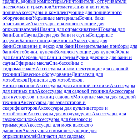
грядки
Садовые компостеры
Уничтожители, отпугиватели
насекомых и грызунов
Автоматизация и контроль
полива
Аксессуары и комплектующие для поливочного
оборудования
Укрывные материалы
Бочки, баки
пластиковые
Аксессуары и комплектующие для
опрыскивателей
Шланги для опрыскивателей
Товары для
бани
Бани
Сауны
Двери для бани и сауны
Бондарные
изделия
Банные принадлежности
Аксессуары для
бани
Оснащение и декор для бани
Измерительные приборы для
бани
Фитобочки, купели
Комплектующие для купелей
Окна
для бани
Мебель для бани и сауны
Ручки дверные для бани и
сауны
Эфирные масла
Спа-бассейны с
гидромассажем
Аксессуары и комплектующие для садовой
техники
Навесное оборудование
Двигатели для
мотоблоков
Прицепы для мотоблоков,
минитракторов
Аксессуары для газонной техники
Аксессуары
для цепных пил
Аксессуары для садовой техники
Аксессуары
для кусторезов, ножниц садовых
Моторные масла для садовой
техники
Аксессуары для аэратоторов и
скарификаторов
Аксессуары для культиваторов и
мотоблоков
Аксессуары для воздуходувок
Аксессуары для
газонокосилок
Аксессуары для бензокос и
триммеров
Аксессуары для моек высокого
давления
Аксессуары и комплектующие для
опрыскивателей
Запчасти для садовых