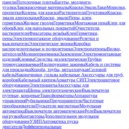
панели
Потолочные плиты
Багеты, молдинги,
уголки
Лакокрасочные материалы
Краски
Эмали
Лаки
Морилки,
пропитки
Колеры для краски
Растворители
Грунтовки
Краски,
эмали аэрозольные
Краски, эмали
Пены, клеи,
герметики
Жидкие гвозди
Герметики
Монтажная пена
Клеи для
обоев
Клеи для напольных покрытий
Очистители,
растворители
Фиксаторы резьбы
Клеи
Герметики,
пены
Электромонтажное оборудование
Розетки и
выключатели
Электрические звонки
Коробки
распределительные и подрозетники
Электропатроны
Вилки,
штепсели
Молниеприемники
Заземление
Электромонтажные
изделия
Клеммы
Средства диэлектрические
Трубки
термоусаживаемые
Изолирующие зажимы
Кабель и системы
для прокладки
Короба, трубы, металлорукав
Силовой
кабель
Наконечники, гильзы кабельные
Аксессуары для труб,
коробов
Кабельный крепеж
Арматура СИП
Электрощитовое
оборудование
Электрощиты
Аксессуары для
электрощита
Шины электротехнические
Выключатели
путевые, концевые
Трансформаторы
Аппаратура
управления
Рубильники
Предохранители
Частотные
преобразователи
Пускатели магнитные
Модульная
автоматика
Выключатели автоматические
Реле
Выключатели
нагрузки
Контакторы
Дополнительное модульное
оборудование
УЗИП
Автоматика пуска
двигателя
Дифференциальные