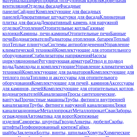
материалы
Шифер
Профнастил
Рулонная кровля
Кровельная
вентиляция
Отделка фасада
Фасадные
панели
Сайдинг
Комплектующие для фасадных
панелей
Декоративные штукатурки для фасада
Клинкерная
плитка для фасада
Декоративный камень для наружной
отделки
Отопление
Отопительные котлы
Газовые
колонки
Камины, печи-камины
Отопительные печи
Банные
печи
Водонагреватели
Радиаторы отопления, батареи
Теплый
пол
Теплые плинтусы
Системы антиобледенения
Управление
климатической техникой
Комплектующие для отопительного
оборудования
Стабилизаторы напряжения
Насосы
циркуляционные
Регулирующая арматура
Отвод и подвод
воды
Дымоходы и комплектующие
Управление климатической
техникой
Комплектующие для радиаторов
Комплектующие для
теплого пола
Топливо и аксессуары для отопительного
оборудования
Комплектующие для печей, каминов
Аксессуары
для каминов, печей
Комплектующие для отопительных котлов,
водонагревателей
Канализация
Тросы сантехнические,
вантузы
Прочистные машины
Трубы, фитинги внутренней
канализации
Трубы, фитинги наружной канализации
Люки
канализационные
Металлопрокат
Металлопрокат
Сваи
Заборы,
ограждения
Автоматика для ворот
Крепежные
изделия
Саморезы, шурупы
Гвозди
Анкеры, дюбели
Скобы,
штифты
Перфорированный крепеж
Гайки,
шайбы
Заклепки
Болты, винты, шпильки
Хомуты
Химические