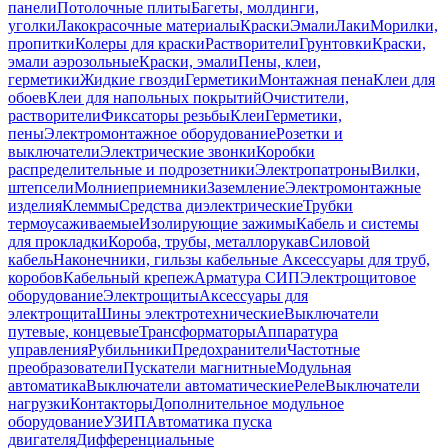
панели
Потолочные плиты
Багеты, молдинги,
уголки
Лакокрасочные материалы
Краски
Эмали
Лаки
Морилки,
пропитки
Колеры для краски
Растворители
Грунтовки
Краски,
эмали аэрозольные
Краски, эмали
Пены, клеи,
герметики
Жидкие гвозди
Герметики
Монтажная пена
Клеи для
обоев
Клеи для напольных покрытий
Очистители,
растворители
Фиксаторы резьбы
Клеи
Герметики,
пены
Электромонтажное оборудование
Розетки и
выключатели
Электрические звонки
Коробки
распределительные и подрозетники
Электропатроны
Вилки,
штепсели
Молниеприемники
Заземление
Электромонтажные
изделия
Клеммы
Средства диэлектрические
Трубки
термоусаживаемые
Изолирующие зажимы
Кабель и системы
для прокладки
Короба, трубы, металлорукав
Силовой
кабель
Наконечники, гильзы кабельные
Аксессуары для труб,
коробов
Кабельный крепеж
Арматура СИП
Электрощитовое
оборудование
Электрощиты
Аксессуары для
электрощита
Шины электротехнические
Выключатели
путевые, концевые
Трансформаторы
Аппаратура
управления
Рубильники
Предохранители
Частотные
преобразователи
Пускатели магнитные
Модульная
автоматика
Выключатели автоматические
Реле
Выключатели
нагрузки
Контакторы
Дополнительное модульное
оборудование
УЗИП
Автоматика пуска
двигателя
Дифференциальные