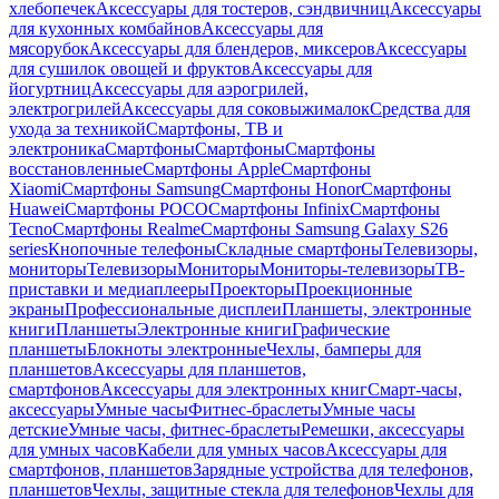
хлебопечек
Аксессуары для тостеров, сэндвичниц
Аксессуары
для кухонных комбайнов
Аксессуары для
мясорубок
Аксессуары для блендеров, миксеров
Аксессуары
для сушилок овощей и фруктов
Аксессуары для
йогуртниц
Аксессуары для аэрогрилей,
электрогрилей
Аксессуары для соковыжималок
Средства для
ухода за техникой
Смартфоны, ТВ и
электроника
Смартфоны
Смартфоны
Смартфоны
восстановленные
Смартфоны Apple
Смартфоны
Xiaomi
Смартфоны Samsung
Смартфоны Honor
Смартфоны
Huawei
Смартфоны POCO
Смартфоны Infinix
Смартфоны
Tecno
Смартфоны Realme
Смартфоны Samsung Galaxy S26
series
Кнопочные телефоны
Складные смартфоны
Телевизоры,
мониторы
Телевизоры
Мониторы
Мониторы-телевизоры
ТВ-
приставки и медиаплееры
Проекторы
Проекционные
экраны
Профессиональные дисплеи
Планшеты, электронные
книги
Планшеты
Электронные книги
Графические
планшеты
Блокноты электронные
Чехлы, бамперы для
планшетов
Аксессуары для планшетов,
смартфонов
Аксессуары для электронных книг
Смарт-часы,
аксессуары
Умные часы
Фитнес-браслеты
Умные часы
детские
Умные часы, фитнес-браслеты
Ремешки, аксессуары
для умных часов
Кабели для умных часов
Аксессуары для
смартфонов, планшетов
Зарядные устройства для телефонов,
планшетов
Чехлы, защитные стекла для телефонов
Чехлы для