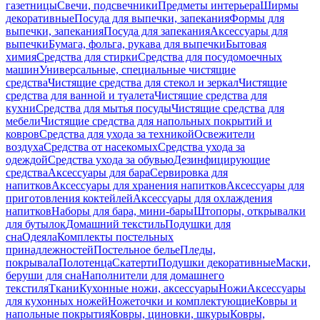
газетницы
Свечи, подсвечники
Предметы интерьера
Ширмы
декоративные
Посуда для выпечки, запекания
Формы для
выпечки, запекания
Посуда для запекания
Аксессуары для
выпечки
Бумага, фольга, рукава для выпечки
Бытовая
химия
Средства для стирки
Средства для посудомоечных
машин
Универсальные, специальные чистящие
средства
Чистящие средства для стекол и зеркал
Чистящие
средства для ванной и туалета
Чистящие средства для
кухни
Средства для мытья посуды
Чистящие средства для
мебели
Чистящие средства для напольных покрытий и
ковров
Средства для ухода за техникой
Освежители
воздуха
Средства от насекомых
Средства ухода за
одеждой
Средства ухода за обувью
Дезинфицирующие
средства
Аксессуары для бара
Сервировка для
напитков
Аксессуары для хранения напитков
Аксессуары для
приготовления коктейлей
Аксессуары для охлаждения
напитков
Наборы для бара, мини-бары
Штопоры, открывалки
для бутылок
Домашний текстиль
Подушки для
сна
Одеяла
Комплекты постельных
принадлежностей
Постельное белье
Пледы,
покрывала
Полотенца
Скатерти
Подушки декоративные
Маски,
беруши для сна
Наполнители для домашнего
текстиля
Ткани
Кухонные ножи, аксессуары
Ножи
Аксессуары
для кухонных ножей
Ножеточки и комплектующие
Ковры и
напольные покрытия
Ковры, циновки, шкуры
Ковры,