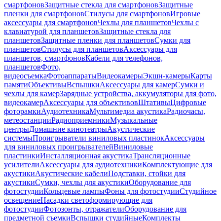
смартфонов
Защитные стекла для смартфонов
Защитные
пленки для смартфонов
Стилусы для смартфонов
Игровые
аксессуары для смартфонов
Чехлы для планшетов
Чехлы с
клавиатурой для планшетов
Защитные стекла для
планшетов
Защитные пленки для планшетов
Сумки для
планшетов
Стилусы для планшетов
Аксессуары для
планшетов, смартфонов
Кабели для телефонов,
планшетов
Фото,
видеосъемка
Фотоаппараты
Видеокамеры
Экшн-камеры
Карты
памяти
Объективы
Вспышки
Аксессуары для камер
Сумки и
чехлы для камер
Зарядные устройства, аккумуляторы для фото,
видеокамер
Аксессуары для объективов
Штативы
Цифровые
фоторамки
Аудиотехника
Мультимедиа акустика
Радиочасы,
метеостанции
Радиоприемники
Музыкальные
центры
Домашние кинотеатры
Акустические
системы
Проигрыватели виниловых пластинок
Аксессуары
для виниловых проигрывателей
Виниловые
пластинки
Инсталляционная акустика
Трансляционные
усилители
Аксессуары для аудиотехники
Комплектующие для
акустики
Акустические кабели
Подставки, стойки для
акустики
Сумки, чехлы для акустики
Оборудование для
фотостудии
Кольцевые лампы
Фоны для фотостудии
Студийное
освещение
Насадки светоформирующие для
фотостудии
Фотозонты, отражатели
Оборудование для
предметной съемки
Вспышки студийные
Комплекты