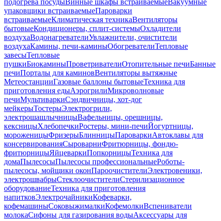
подогрева посуды
Винные шкафы встраиваемые
Вакуумные
упаковщики встраиваемые
Пароварки
встраиваемые
Климатическая техника
Вентиляторы
бытовые
Кондиционеры, сплит-системы
Охладители
воздуха
Водонагреватели
Увлажнители, очистители
воздуха
Камины, печи-камины
Обогреватели
Тепловые
завесы
Тепловые
пушки
Биокамины
Проветриватели
Отопительные печи
Банные
печи
Порталы для каминов
Вентиляторы вытяжные
Метеостанции
Газовые баллоны бытовые
Техника для
приготовления еды
Аэрогрили
Микроволновые
печи
Мультиварки
Сэндвичницы, хот-дог
мейкеры
Тостеры
Электрогрили,
электрошашлычницы
Вафельницы, орешницы,
кексницы
Хлебопечки
Ростеры, мини-печи
Йогуртницы,
мороженицы
Фризеры
Блинницы
Пароварки
Автоклавы для
консервирования
Сыроварни
Фритюрницы, фондю-
фритюрницы
Яйцеварки
Попкорницы
Техника для
дома
Пылесосы
Пылесосы профессиональные
Роботы-
пылесосы, мойщики окон
Пароочистители
Электровеники,
электрошвабры
Стеклоочистители
Стерилизационное
оборудование
Техника для приготовления
напитков
Электрочайники
Кофеварки,
кофемашины
Соковыжималки
Кофемолки
Вспениватели
молока
Сифоны для газирования воды
Аксессуары для