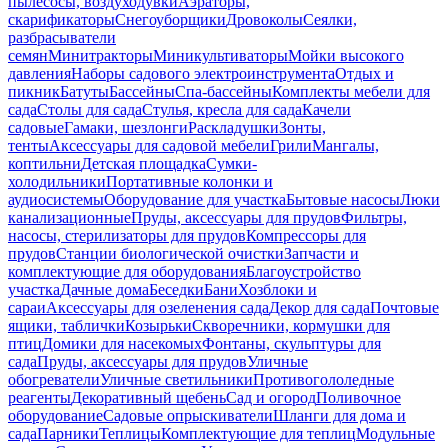
пылесосы, воздуходувки
Аэраторы,
скарификаторы
Снегоуборщики
Дровоколы
Сеялки,
разбрасыватели
семян
Минитракторы
Миникультиваторы
Мойки высокого
давления
Наборы садового электроинструмента
Отдых и
пикник
Батуты
Бассейны
Спа-бассейны
Комплекты мебели для
сада
Столы для сада
Стулья, кресла для сада
Качели
садовые
Гамаки, шезлонги
Раскладушки
Зонты,
тенты
Аксессуары для садовой мебели
Грили
Мангалы,
коптильни
Детская площадка
Сумки-
холодильники
Портативные колонки и
аудиосистемы
Оборудование для участка
Бытовые насосы
Люки
канализационные
Пруды, аксессуары для прудов
Фильтры,
насосы, стерилизаторы для прудов
Компрессоры для
прудов
Станции биологической очистки
Запчасти и
комплектующие для оборудования
Благоустройство
участка
Дачные дома
Беседки
Бани
Хозблоки и
сараи
Аксессуары для озеленения сада
Декор для сада
Почтовые
ящики, таблички
Козырьки
Скворечники, кормушки для
птиц
Домики для насекомых
Фонтаны, скульптуры для
сада
Пруды, аксессуары для прудов
Уличные
обогреватели
Уличные светильники
Противогололедные
реагенты
Декоративный щебень
Сад и огород
Поливочное
оборудование
Садовые опрыскиватели
Шланги для дома и
сада
Парники
Теплицы
Комплектующие для теплиц
Модульные