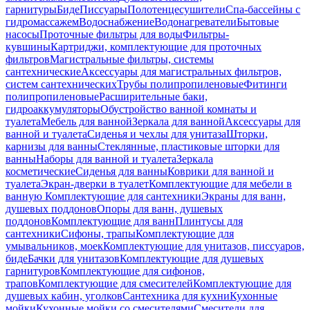
гарнитуры
Биде
Писсуары
Полотенцесушители
Спа-бассейны с
гидромассажем
Водоснабжение
Водонагреватели
Бытовые
насосы
Проточные фильтры для воды
Фильтры-
кувшины
Картриджи, комплектующие для проточных
фильтров
Магистральные фильтры, системы
сантехнические
Аксессуары для магистральных фильтров,
систем сантехнических
Трубы полипропиленовые
Фитинги
полипропиленовые
Расширительные баки,
гидроаккумуляторы
Обустройство ванной комнаты и
туалета
Мебель для ванной
Зеркала для ванной
Аксессуары для
ванной и туалета
Сиденья и чехлы для унитаза
Шторки,
карнизы для ванны
Стеклянные, пластиковые шторки для
ванны
Наборы для ванной и туалета
Зеркала
косметические
Сиденья для ванны
Коврики для ванной и
туалета
Экран-дверки в туалет
Комплектующие для мебели в
ванную
Комплектующие для сантехники
Экраны для ванн,
душевых поддонов
Опоры для ванн, душевых
поддонов
Комплектующие для ванн
Плинтусы для
сантехники
Сифоны, трапы
Комплектующие для
умывальников, моек
Комплектующие для унитазов, писсуаров,
биде
Бачки для унитазов
Комплектующие для душевых
гарнитуров
Комплектующие для сифонов,
трапов
Комплектующие для смесителей
Комплектующие для
душевых кабин, уголков
Сантехника для кухни
Кухонные
мойки
Кухонные мойки со смесителями
Смесители для