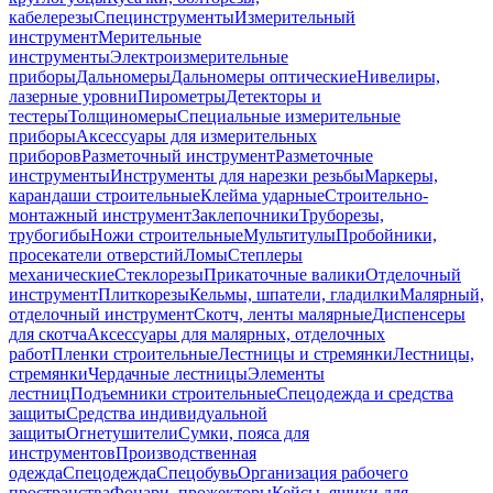
кабелерезы
Специнструменты
Измерительный
инструмент
Мерительные
инструменты
Электроизмерительные
приборы
Дальномеры
Дальномеры оптические
Нивелиры,
лазерные уровни
Пирометры
Детекторы и
тестеры
Толщиномеры
Специальные измерительные
приборы
Аксессуары для измерительных
приборов
Разметочный инструмент
Разметочные
инструменты
Инструменты для нарезки резьбы
Маркеры,
карандаши строительные
Клейма ударные
Строительно-
монтажный инструмент
Заклепочники
Труборезы,
трубогибы
Ножи строительные
Мультитулы
Пробойники,
просекатели отверстий
Ломы
Степлеры
механические
Стеклорезы
Прикаточные валики
Отделочный
инструмент
Плиткорезы
Кельмы, шпатели, гладилки
Малярный,
отделочный инструмент
Скотч, ленты малярные
Диспенсеры
для скотча
Аксессуары для малярных, отделочных
работ
Пленки строительные
Лестницы и стремянки
Лестницы,
стремянки
Чердачные лестницы
Элементы
лестниц
Подъемники строительные
Спецодежда и средства
защиты
Средства индивидуальной
защиты
Огнетушители
Сумки, пояса для
инструментов
Производственная
одежда
Спецодежда
Спецобувь
Организация рабочего
пространства
Фонари, прожекторы
Кейсы, ящики для