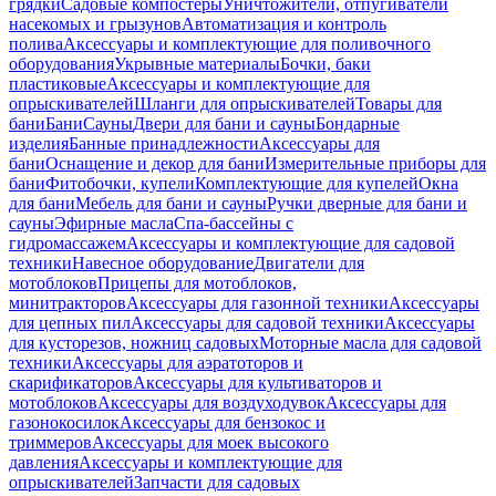
грядки
Садовые компостеры
Уничтожители, отпугиватели
насекомых и грызунов
Автоматизация и контроль
полива
Аксессуары и комплектующие для поливочного
оборудования
Укрывные материалы
Бочки, баки
пластиковые
Аксессуары и комплектующие для
опрыскивателей
Шланги для опрыскивателей
Товары для
бани
Бани
Сауны
Двери для бани и сауны
Бондарные
изделия
Банные принадлежности
Аксессуары для
бани
Оснащение и декор для бани
Измерительные приборы для
бани
Фитобочки, купели
Комплектующие для купелей
Окна
для бани
Мебель для бани и сауны
Ручки дверные для бани и
сауны
Эфирные масла
Спа-бассейны с
гидромассажем
Аксессуары и комплектующие для садовой
техники
Навесное оборудование
Двигатели для
мотоблоков
Прицепы для мотоблоков,
минитракторов
Аксессуары для газонной техники
Аксессуары
для цепных пил
Аксессуары для садовой техники
Аксессуары
для кусторезов, ножниц садовых
Моторные масла для садовой
техники
Аксессуары для аэратоторов и
скарификаторов
Аксессуары для культиваторов и
мотоблоков
Аксессуары для воздуходувок
Аксессуары для
газонокосилок
Аксессуары для бензокос и
триммеров
Аксессуары для моек высокого
давления
Аксессуары и комплектующие для
опрыскивателей
Запчасти для садовых