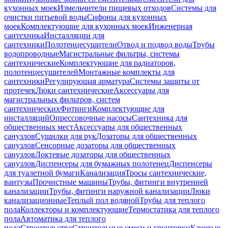
кухонных моек
Измельчители пищевых отходов
Системы для
очистки питьевой воды
Сифоны для кухонных
моек
Комплектующие для кухонных моек
Инженерная
сантехника
Инсталляции для
сантехники
Полотенцесушители
Отвод и подвод воды
Трубы
водопроводные
Магистральные фильтры, системы
сантехнические
Комплектующие для радиаторов,
полотенцесушителей
Монтажные комплекты для
сантехники
Регулирующая арматура
Системы защиты от
протечек
Люки сантехнические
Аксессуары для
магистральных фильтров, систем
сантехнических
Фитинги
Комплектующие для
инсталляций
Опрессовочные насосы
Сантехника для
общественных мест
Аксессуары для общественных
санузлов
Сушилки для рук
Дозаторы для общественных
санузлов
Сенсорные дозаторы для общественных
санузлов
Локтевые дозаторы для общественных
санузлов
Диспенсеры для бумажных полотенец
Диспенсеры
для туалетной бумаги
Канализация
Тросы сантехнические,
вантузы
Прочистные машины
Трубы, фитинги внутренней
канализации
Трубы, фитинги наружной канализации
Люки
канализационные
Теплый пол водяной
Трубы для теплого
пола
Коллекторы и комплектующие
Термостатика для теплого
пола
Автоматика для теплого
пола
Строительство
Строительные смеси и грунтовки
Клеевые