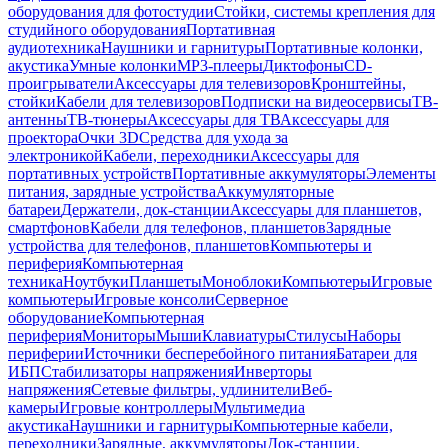
оборудования для фотостудии
Стойки, системы крепления для
студийного оборудования
Портативная
аудиотехника
Наушники и гарнитуры
Портативные колонки,
акустика
Умные колонки
MP3-плееры
Диктофоны
CD-
проигрыватели
Аксессуары для телевизоров
Кронштейны,
стойки
Кабели для телевизоров
Подписки на видеосервисы
ТВ-
антенны
ТВ-тюнеры
Аксессуары для ТВ
Аксессуары для
проектора
Очки 3D
Средства для ухода за
электроникой
Кабели, переходники
Аксессуары для
портативных устройств
Портативные аккумуляторы
Элементы
питания, зарядные устройства
Аккумуляторные
батареи
Держатели, док-станции
Аксессуары для планшетов,
смартфонов
Кабели для телефонов, планшетов
Зарядные
устройства для телефонов, планшетов
Компьютеры и
периферия
Компьютерная
техника
Ноутбуки
Планшеты
Моноблоки
Компьютеры
Игровые
компьютеры
Игровые консоли
Серверное
оборудование
Компьютерная
периферия
Мониторы
Мыши
Клавиатуры
Стилусы
Наборы
периферии
Источники бесперебойного питания
Батареи для
ИБП
Стабилизаторы напряжения
Инверторы
напряжения
Сетевые фильтры, удлинители
Веб-
камеры
Игровые контроллеры
Мультимедиа
акустика
Наушники и гарнитуры
Компьютерные кабели,
переходники
Зарядные, аккумуляторы
Док-станции,