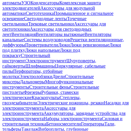
автоматы
УЗО
Конденсаторы
Комплексная защита
электродвигателей
Аксессуары для модульной
автоматики
Светотехника
Промышленное и сигнальное
освещение
Светодиодные ленты
Точечные
светильники
Трековые светильники
Аксессуары для
светотехники
Аксессуары для светодиодных
лент
Вентиляция
Вентиляторы вытяжные
Вентиляторы
канальные
Системы воздуховодов
Решетки вентиляционные,
диффузоры
Проветриватели
Люки
Люки ревизионные
Люки
под плитку
Люки напольные
Люки под
покраску
Строительный
инструмент
Электроинструмент
Шуруповерты,
гайковерты
Шлифмашины
Циркулярные, сабельные
пилы
Перфораторы, отбойные
молотки
Электролобзики
Дрели
Строительные
миксеры
Дальномеры
Многофункциональные
инструменты
Строительные фены
Строительные
пистолеты
Фрезеры
Рубанки, стамески
электрические
Краскопульты
Степлеры,
гвоздезабиватели
Электрические ножницы, резаки
Насадки для
электроинструмента
Аксессуары для
электроинструмента
Аккумуляторы, зарядные устройства для
электроинструмента
Наборы электроинструмента
Силовая и
строительная техника
Бетоносмесители
Генераторы
Тали,
тельферы
Такелаж
Виброплиты, глубинные