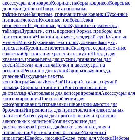
аксессуары для ковров
Коврики, наборы ковриков
Ковровые
дорожки
Циновки
Покрытия напольные
тафтинговые
Защитные, грязезащитные коврики
Кухонные
принадлежности
Кухонные приборы
Терки,
овощерезки
Разделочные доски
Кухонные термометры,
таймеры
Дуршлаги, сита, воронки
Формы, приборы для
приготовления
Молотки для мяса, тендерайзеры
Кухонные
мелочи
Миски
Кухонный текстиль
Кухонные фартуки,
прихватки
Кухонные полотенца
Скатерти, сервировочные
салфетки
Организация хранения на кухне
Посуда для
хранения
Органайзеры для кухни
Органайзеры для
специй
Посуда для ланча
Полки и аксессуары на
рейлинги
Рейлинги для кухни
Одноразовая посуда,
упаковка
Вакуумные пакеты,
контейнеры
Бакалея
Кофе
Чай
Цикорий, какао, горячий
шоколад
Сиропы и топпинги
Консервирование и
дистилляция
Автоклавы для консервирования
Аксессуары для
консервирования
Приспособления для
консервирования
Открывалки
Пивоварни
Емкости для
брожения
Ингредиенты для приготовления алкогольных
напитков
Аксессуары для приготовления и хранения
алкогольных напитков
Комплектующие для
дистилляторов
Прессы, дробилки для виноделия и
пивоварения
Дистилляторы бытовые
Уборочный
инвентарь
Швабры, насадки
Ведра, тазы для уборки
Наборы