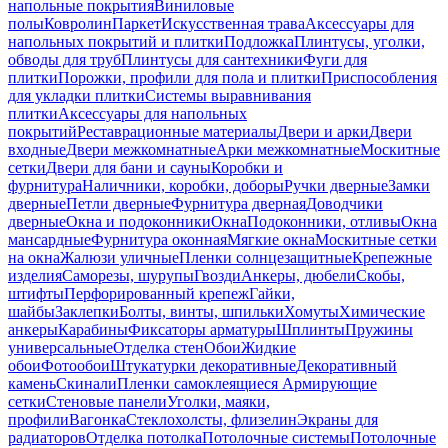
напольные покрытия
Виниловые
полы
Ковролин
Паркет
Искусственная трава
Аксессуары для
напольных покрытий и плитки
Подложка
Плинтусы, уголки,
обводы для труб
Плинтусы для сантехники
Фуги для
плитки
Порожки, профили для пола и плитки
Приспособления
для укладки плитки
Системы выравнивания
плитки
Аксессуары для напольных
покрытий
Реставрационные материалы
Двери и арки
Двери
входные
Двери межкомнатные
Арки межкомнатные
Москитные
сетки
Двери для бани и сауны
Коробки и
фурнитура
Наличники, коробки, доборы
Ручки дверные
Замки
дверные
Петли дверные
Фурнитура дверная
Доводчики
дверные
Окна и подоконники
Окна
Подоконники, отливы
Окна
мансардные
Фурнитура оконная
Мягкие окна
Москитные сетки
на окна
Жалюзи уличные
Пленки солнцезащитные
Крепежные
изделия
Саморезы, шурупы
Гвозди
Анкеры, дюбели
Скобы,
штифты
Перфорированный крепеж
Гайки,
шайбы
Заклепки
Болты, винты, шпильки
Хомуты
Химические
анкеры
Карабины
Фиксаторы арматуры
Шплинты
Пружины
универсальные
Отделка стен
Обои
Жидкие
обои
Фотообои
Штукатурки декоративные
Декоративный
камень
Скинали
Пленки самоклеящиеся
Армирующие
сетки
Стеновые панели
Уголки, маяки,
профили
Вагонка
Стеклохолсты, флизелин
Экраны для
радиаторов
Отделка потолка
Потолочные системы
Потолочные