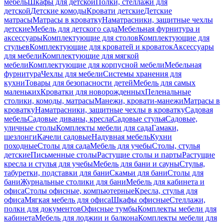
мебель
Шкафы для детской
Полки, стеллажи для
детской
Детские комоды
Кровати детские
Детские
матрасы
Матрасы в кроватку
Наматрасники, защитные чехлы
детские
Мебель для детского сада
Мебельная фурнитура и
аксессуары
Комплектующие для столов
Комплектующие для
стульев
Комплектующие для кроватей и кроваток
Аксессуары
для мебели
Комплектующие для мягкой
мебели
Комплектующие для корпусной мебели
Мебельная
фурнитура
Чехлы для мебели
Системы хранения для
кухни
Товары для безопасности детей
Мебель для самых
маленьких
Кроватки для новорожденных
Пеленальные
столики, комоды, матрасы
Манежи, кровати-манежи
Матрасы в
кроватку
Наматрасники, защитные чехлы в кроватку
Садовая
мебель
Садовые диваны, кресла
Садовые стулья
Садовые,
уличные столы
Комплекты мебели для сада
Гамаки,
шезлонги
Качели садовые
Надувная мебель
Кухни
походные
Столы для сада
Мебель для учебы
Столы, стулья
детские
Письменные столы
Растущие столы и парты
Растущие
кресла и стулья для учебы
Мебель для бани и сауны
Стулья,
табуретки, подставки для бани
Скамьи для бани
Столы для
бани
Журнальные столики для бани
Мебель для кабинета и
офиса
Столы офисные, компьютерные
Кресла, стулья для
офиса
Мягкая мебель для офиса
Шкафы офисные
Стеллажи,
полки для документов
Офисные тумбы
Комплекты мебели для
кабинета
Мебель для лоджии и балкона
Комплекты мебели для