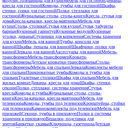
модули
Столешницы для кухни
Мебель для гостиной
Диваны,
кресла для гостиной
Комоды, тумбы для гостиной
Шкафы,
стенки, горки для гостиной
Полки, стеллажи для
гостиной
Журнальные столы, столы-книги
Кресла, стулья для
дома
Кресла-качалки, кресла-маятники
Мебель для
кухни
Столы, столики
Стулья для кухни
Стулья, табуреты
барные
Кухонный гарнитур
Кухонные модули
Кухонные
уголки, диваны
Стульчики для кормления
Системы хранения
для кухни
Мебель для ванной
Тумбы, консоли для
ванной
Шкафы, пеналы для ванной
Шкафчики, полки для
ванной
Зеркала для ванной
Аксессуары для ванной
Мебель-
трансформер
Мебель-трансформер
Кровати-
трансформеры
Детские кроватки-трансформеры
Столы-
трансформеры
Мебель для спальни
Зеркала
Комплекты мебели
для спальни
Прикроватные тумбы
Комоды и тумбы для
спальни
Туалетные столики
Шкафы для спальни
Мебель для
жилых комнат
Диваны, кресла для дома
Шкафы, стенки,
секции
Полки, стеллажи, системы хранения
Стулья,
кресла
Комоды и тумбы
Журнальные столы, столы-
книги
Кресла-качалки, кресла-маятники
Мебель для
телевизора
Комоды, тумбы под телевизор
Кронштейны, стойки
для телевизора
Каминокомплекты под телевизор
Мебель для
прихожей
Секции, тумбы в прихожую
Полки и системы
хранения в прихожую
Вешалки, подставки для
зонтов
Банкетки, скамьи
Ключницы, газетницы
Детская