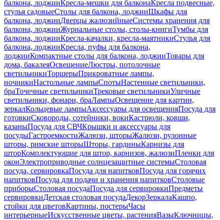
балкона, лоджии
Кресла-мешки для балкона
Кресла подвесные,
стулья садовые
Столы для балкона, лоджии
Шкафы для
балкона, лоджии
Дверцы жалюзийные
Системы хранения для
балкона, лоджии
Журнальные столы, столы-книги
Тумбы для
балкона, лоджии
Кресла-качалки, кресла-маятники
Стулья для
балкона, лоджии
Кресла, пуфы для балкона,
лоджии
Компактные столы для балкона, лоджии
Товары для
дома, бакалея
Освещение
Люстры, потолочные
светильники
Торшеры
Прикроватные лампы,
ночники
Настольные лампы
Споты
Настенные светильники,
бра
Точечные светильники
Трековые светильники
Уличные
светильники, фонари, бра
Лампы
Освещение для картин,
зеркал
Кольцевые лампы
Аксессуары для освещения
Посуда для
готовки
Сковороды, сотейники, воки
Кастрюли, ковши,
казаны
Посуда для СВЧ
Крышки и аксессуары для
посуды
Гастроемкости
Жалюзи, шторы
Жалюзи, рулонные
шторы, римские шторы
Шторы, гардины
Карнизы для
штор
Комплектующие для штор, карнизов, жалюзи
Пленки для
окон
Электроприводные солнцезащитные системы
Столовая
посуда, сервировка
Посуда для напитков
Посуда для горячих
напитков
Посуда для подачи и хранения напитков
Столовые
приборы
Столовая посуда
Посуда для сервировки
Предметы
сервировки
Детская столовая посуда
Декор
Зеркала
Кашпо,
стойки для цветов
Картины, постеры
Часы
интерьерные
Искусственные цветы, растения
Вазы
Ключницы,