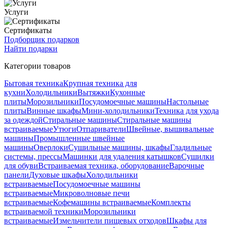
Услуги
Сертификаты
Подборщик подарков
Найти подарки
Категории товаров
Бытовая техника
Крупная техника для
кухни
Холодильники
Вытяжки
Кухонные
плиты
Морозильники
Посудомоечные машины
Настольные
плиты
Винные шкафы
Мини-холодильники
Техника для ухода
за одеждой
Стиральные машины
Стиральные машины
встраиваемые
Утюги
Отпариватели
Швейные, вышивальные
машины
Промышленные швейные
машины
Оверлоки
Сушильные машины, шкафы
Гладильные
системы, прессы
Машинки для удаления катышков
Сушилки
для обуви
Встраиваемая техника, оборудование
Варочные
панели
Духовые шкафы
Холодильники
встраиваемые
Посудомоечные машины
встраиваемые
Микроволновые печи
встраиваемые
Кофемашины встраиваемые
Комплекты
встраиваемой техники
Морозильники
встраиваемые
Измельчители пищевых отходов
Шкафы для