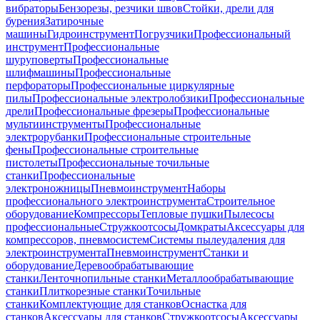
вибраторы
Бензорезы, резчики швов
Стойки, дрели для
бурения
Затирочные
машины
Гидроинструмент
Погрузчики
Профессиональный
инструмент
Профессиональные
шуруповерты
Профессиональные
шлифмашины
Профессиональные
перфораторы
Профессиональные циркулярные
пилы
Профессиональные электролобзики
Профессиональные
дрели
Профессиональные фрезеры
Профессиональные
мультиинструменты
Профессиональные
электрорубанки
Профессиональные строительные
фены
Профессиональные строительные
пистолеты
Профессиональные точильные
станки
Профессиональные
электроножницы
Пневмоинструмент
Наборы
профессионального электроинструмента
Строительное
оборудование
Компрессоры
Тепловые пушки
Пылесосы
профессиональные
Стружкоотсосы
Домкраты
Аксессуары для
компрессоров, пневмосистем
Системы пылеудаления для
электроинструмента
Пневмоинструмент
Станки и
оборудование
Деревообрабатывающие
станки
Ленточнопильные станки
Металлообрабатывающие
станки
Плиткорезные станки
Точильные
станки
Комплектующие для станков
Оснастка для
станков
Аксессуары для станков
Стружкоотсосы
Аксессуары