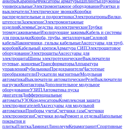
анкеры
Карабины
Фиксаторы арматуры
Шплинты
Пружины
универсальные
Электромонтажное оборудование
Розетки и
выключатели
Электрические звонки
Коробки
распределительные и подрозетники
Электропатроны
Вилки,
штепсели
Заземление
Электромонтажные
изделия
Клеммы
Средства диэлектрические
Трубки
термоусаживаемые
Изолирующие зажимы
Кабель и системы
для прокладки
Короба, трубы, металлорукав
Силовой
кабель
Наконечники, гильзы кабельные
Аксессуары для труб,
коробов
Кабельный крепеж
Арматура СИП
Электрощитовое
оборудование
Электрощиты
Аксессуары для
электрощита
Шины электротехнические
Выключатели
путевые, концевые
Трансформаторы
Аппаратура
управления
Рубильники
Предохранители
Частотные
преобразователи
Пускатели магнитные
Модульная
автоматика
Выключатели автоматические
Реле
Выключатели
нагрузки
Контакторы
Дополнительное модульное
оборудование
УЗИП
Автоматика пуска
двигателя
Дифференциальные
автоматы
УЗО
Конденсаторы
Комплексная защита
электродвигателей
Аксессуары для модульной
автоматики
Приборы учета
Счетчики газа
Счетчики
электроэнергии
Счетчики воды
Ремонт и отделка
Напольные
покрытия и
плитка
Плитка
Ламинат
Линолеум
Керамогранит
Спортивные