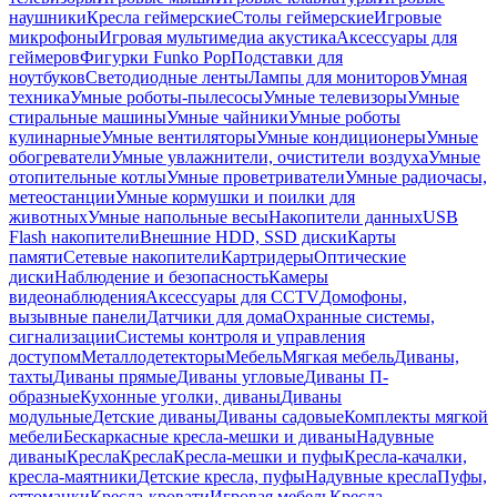
наушники
Кресла геймерские
Столы геймерские
Игровые
микрофоны
Игровая мультимедиа акустика
Аксессуары для
геймеров
Фигурки Funko Pop
Подставки для
ноутбуков
Светодиодные ленты
Лампы для мониторов
Умная
техника
Умные роботы-пылесосы
Умные телевизоры
Умные
стиральные машины
Умные чайники
Умные роботы
кулинарные
Умные вентиляторы
Умные кондиционеры
Умные
обогреватели
Умные увлажнители, очистители воздуха
Умные
отопительные котлы
Умные проветриватели
Умные радиочасы,
метеостанции
Умные кормушки и поилки для
животных
Умные напольные весы
Накопители данных
USB
Flash накопители
Внешние HDD, SSD диски
Карты
памяти
Сетевые накопители
Картридеры
Оптические
диски
Наблюдение и безопасность
Камеры
видеонаблюдения
Аксессуары для CCTV
Домофоны,
вызывные панели
Датчики для дома
Охранные системы,
сигнализации
Системы контроля и управления
доступом
Металлодетекторы
Мебель
Мягкая мебель
Диваны,
тахты
Диваны прямые
Диваны угловые
Диваны П-
образные
Кухонные уголки, диваны
Диваны
модульные
Детские диваны
Диваны садовые
Комплекты мягкой
мебели
Бескаркасные кресла-мешки и диваны
Надувные
диваны
Кресла
Кресла
Кресла-мешки и пуфы
Кресла-качалки,
кресла-маятники
Детские кресла, пуфы
Надувные кресла
Пуфы,
оттоманки
Кресла-кровати
Игровая мебель
Кресла