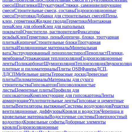
смеси
Шпатлевки
Штукатурки
Стяжки, самонивелирующие
смеси
Строительные смеси, составы
Гидроизоляционные
смеси
Грунтовки
Добавки для строительных смесей
Пены,
клеи, герметики
Жидкие гвозди
Герметики
Монтажная
пена
Клеи для обоев
Клеи для напольных
покрытий
Очистители, растворители
Фиксаторы
резьбы
Клеи
Герметики, пены
Кирпичи, блоки, тротуарная
плитка
Кирпичи
Строительные блоки
Тротуарная
плитка
Изоляционные материалы
Минеральная
вата
Экструдированный пенополистирол
Пенопласт
Пленки,
мембраны
Отражающая теплоизоляция
Гидроизоляционные
ленты
Поликарбонат
Шумоизоляция
Теплоизоляция
Звукоизоляц
плитные и пиломатериалы
Плиты OSB
Фанера
ДСП,
ЛДСП
Мебельные щиты
Террасные доски
Древесные
плиты
Пиломатериалы
Материалы для сухого
строительства
Гипсокартон
Гипсоволокнистые
листы
Цементные плиты
Профили для
гипсокартона
Комплектующие для гипсокартона
Ленты
армирующие
Уплотнительные ленты
Гипсовые и цементные
плиты
Вентиляторы вытяжные
Системы воздуховодов
Решетки
вентиляционные, диффузоры
Кровля и водосток
Черепица и
кровельные материалы
Водосточные системы
Поверхностный
водоотвод
Кровельные софиты
Доборные элементы
кровли
Гидроизоляционные