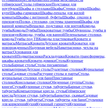
геймерские
Столы геймерские
Подставки для
ноутбуков
Шкафы и стеллажи
Шкафы
Стенки, горки
Шкафы-
купе
Шкафы-гармошки
Шкафы-пеналы для жилой
комнаты
Шкафы с витриной, буфеты
Шкафы, секции в
прихожую
Полки, стеллажи, системы хранения
Шкафы для
ванной комнаты
Вешалки, подставки для зонтов
Комоды,
тумбы
Комоды
Тумбы
Прикроватные тумбы
Обувницы, тумбы в
прихожую
Комоды, тумбы для ванной
Пеленальные столики,
комоды
Тумбы под ТВ
Комоды пластиковые
Кровати и
матрасы
Матрасы
Кровати
Детские кровати
Кроватки для
новорожденных
Надувная мебель
Наматрасники, чехлы на
матрас
Основания для
кроватей
Подматрасники
Раскладушки
Кровати-трансформеры,
шкафы-кровати
Кровати-домики
Столы
Кухонные
столы
Барные столы
Столы письменные,
компьютерные
Детские столы
Туалетные столики
Журнальные
столы
Садовые столы
Растущие столы и парты
Столы,
журнальные столики для бани
Приставные
столики
Консольные столики
Обеденные группы
Столы-
книги
Стулья
Кухонные стулья, табуреты
Барные стулья,
табуреты
Компьютерные кресла, стулья
Геймерские
кресла
Детские стулья, табуреты
Банкетки, скамьи
Садовые
кресла, стулья, табуреты
Стулья, табуреты для бани
Стульчики
для кормления
Кухня
Кухонный гарнитур
Кухонные