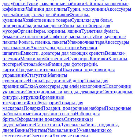
для уборки
Турки, заварочные чайники
Чайники заварочные,
кофейники
Чайники для плиты
Турки, молочники
Аксессуары
для чайников, электрочайников
Фильтры-
кувшины
Хозяйственные товары
Сушилки для белья,
прищепки
Гладильные доски
Урны, контейнеры для
мусора
Органайзеры, корзины, ящики
Туалетная бумага,
бумажные полотенца
Салфетки, мочалки, губки, мусорные
пакеты
Фольга, пленка, пакеты
Упаковочная тара
Аксессуары
для глажения
Аксессуары для стирки
Веревки,
шпагаты
Емкости, дозаторы для моющих средств
Вешалки-
плечики
Мешки хозяйственные
Сувениры
Копилки
Картины,
постеры
Фотоальбомы
Рамки для фотографий,
картин
Предметы интерьера
Шкатулки, подставки для
украшений
Статуэтки
Магниты
сувенирные
Иконы
Праздничный декор
Товары для
праздника
Елки
Аксессуары для елей новогодних
Новогодние
украшения
Светодиодные гирлянды, декорации
Светодиодные
фигуры, игрушки
Временные
татуировки
Фотобутафория
Товары для
маскарада
Подарки
Подарки, подарочные наборы
Подарочные
наборы косметики для лица и тела
Наборы для
бритья
Оформление подарков
Сантехника и
водоснабжение
Сантехника
Душевые кабины, поддоны,
двери
Ванны
Унитазы
Умывальники
Умывальники со
смесителями
Смесители
Душевые панели,