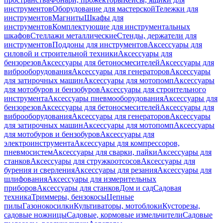
инструментов
Оборудование для мастерской
Тележки для
инструментов
Магниты
Шкафы для
инструментов
Комплектующие для инструментальных
шкафов
Стеллажи металлические
Стенды, держатели для
инструментов
Поддоны для инструментов
Аксессуары для
силовой и строительной техники
Аксессуары для
бензорезов
Аксессуары для бетоносмесителей
Аксессуары для
виброоборудования
Аксессуары для генераторов
Аксессуары
для затирочных машин
Аксессуары для мотопомп
Аксессуары
для мотобуров и бензобуров
Аксессуары для строительного
инструмента
Аксессуары пневмооборудования
Аксессуары для
бензорезов
Аксессуары для бетоносмесителей
Аксессуары для
виброоборудования
Аксессуары для генераторов
Аксессуары
для затирочных машин
Аксессуары для мотопомп
Аксессуары
для мотобуров и бензобуров
Аксессуары для
электроинструмента
Аксессуары для компрессоров,
пневмосистем
Аксессуары для сварки, пайки
Аксессуары для
станков
Аксессуары для стружкоотсосов
Аксессуары для
бурения и сверления
Аксессуары для резания
Аксессуары для
шлифования
Аксессуары для измерительных
приборов
Аксессуары для станков
Дом и сад
Садовая
техника
Триммеры, бензокосы
Цепные
пилы
Газонокосилки
Культиваторы, мотоблоки
Кусторезы,
садовые ножницы
Садовые, кормовые измельчители
Садовые