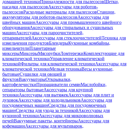
домашней техники
Принадлежности для пылесосов
Щетки,
насадки для пылесосов
Аксессуары для роботов-
пылесосов
Расходные материалы для пылесосов
Станции,
аккумуляторы для роботов-пылесосов
Аксессуары для
швейных машин
Аксессуары для промышленного швейного
оборудования
Аксессуары для стиральных и сушильных
машин
Аксессуары для пароочистителей,
отпаривателей
Аксессуары для стеклоочистителей
Техника для
измельчения продуктов
Блендеры
Кухонные комбайны,
измельчители
Планетарные
миксеры
Миксеры
Мясорубки
Ломтерезки
Комплектующие для
климатической техники
Управление климатической
техникой
Фильтры для климатической техники
Аксессуары для
климатической техники
Мелкая техника
Весы кухонные,
бытовые
Сушилки для овощей и
фруктов
Вакууматоры
Открывалки,
картофелечистки
Проращиватели семян
Маслобойки,
сепараторы бытовые
Аксессуары для крупной
техники
Аксессуары для вытяжек
Аксессуары для плит и
духовок
Аксессуары для холодильников
Аксессуары для
посудомоечных машин
Средства для посудомоечных
машин
Средства для ухода за техникой
Аксессуары для
кухонной техники
Аксессуары для микроволновых
печей
Вакуумные пакеты, контейнеры
Аксессуары для
кофемашин
Аксессуары для мультиварок,