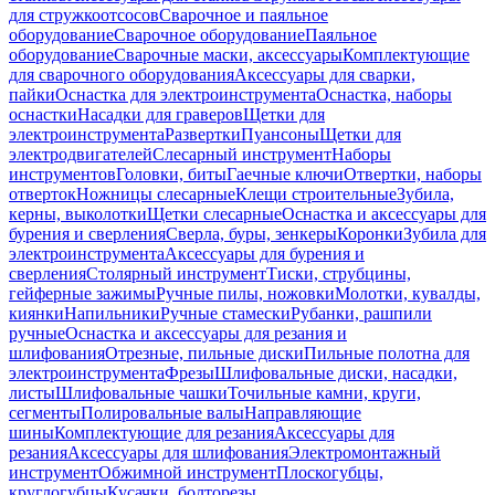
для стружкоотсосов
Сварочное и паяльное
оборудование
Сварочное оборудование
Паяльное
оборудование
Сварочные маски, аксессуары
Комплектующие
для сварочного оборудования
Аксессуары для сварки,
пайки
Оснастка для электроинструмента
Оснастка, наборы
оснастки
Насадки для граверов
Щетки для
электроинструмента
Развертки
Пуансоны
Щетки для
электродвигателей
Слесарный инструмент
Наборы
инструментов
Головки, биты
Гаечные ключи
Отвертки, наборы
отверток
Ножницы слесарные
Клещи строительные
Зубила,
керны, выколотки
Щетки слесарные
Оснастка и аксессуары для
бурения и сверления
Сверла, буры, зенкеры
Коронки
Зубила для
электроинструмента
Аксессуары для бурения и
сверления
Столярный инструмент
Тиски, струбцины,
гейферные зажимы
Ручные пилы, ножовки
Молотки, кувалды,
киянки
Напильники
Ручные стамески
Рубанки, рашпили
ручные
Оснастка и аксессуары для резания и
шлифования
Отрезные, пильные диски
Пильные полотна для
электроинструмента
Фрезы
Шлифовальные диски, насадки,
листы
Шлифовальные чашки
Точильные камни, круги,
сегменты
Полировальные валы
Направляющие
шины
Комплектующие для резания
Аксессуары для
резания
Аксессуары для шлифования
Электромонтажный
инструмент
Обжимной инструмент
Плоскогубцы,
круглогубцы
Кусачки, болторезы,