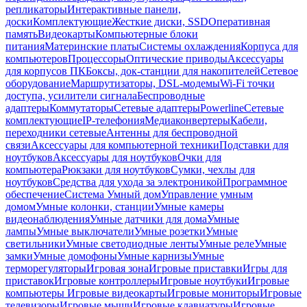
репликаторы
Интерактивные панели,
доски
Комплектующие
Жесткие диски, SSD
Оперативная
память
Видеокарты
Компьютерные блоки
питания
Материнские платы
Системы охлаждения
Корпуса для
компьютеров
Процессоры
Оптические приводы
Аксессуары
для корпусов ПК
Боксы, док-станции для накопителей
Сетевое
оборудование
Маршрутизаторы, DSL-модемы
Wi-Fi точки
доступа, усилители сигнала
Беспроводные
адаптеры
Коммутаторы
Сетевые адаптеры
Powerline
Сетевые
комплектующие
IP-телефония
Медиаконвертеры
Кабели,
переходники сетевые
Антенны для беспроводной
связи
Аксессуары для компьютерной техники
Подставки для
ноутбуков
Аксессуары для ноутбуков
Очки для
компьютера
Рюкзаки для ноутбуков
Сумки, чехлы для
ноутбуков
Средства для ухода за электроникой
Программное
обеспечение
Система Умный дом
Управление умным
домом
Умные колонки, станции
Умные камеры
видеонаблюдения
Умные датчики для дома
Умные
лампы
Умные выключатели
Умные розетки
Умные
светильники
Умные светодиодные ленты
Умные реле
Умные
замки
Умные домофоны
Умные карнизы
Умные
терморегуляторы
Игровая зона
Игровые приставки
Игры для
приставок
Игровые контроллеры
Игровые ноутбуки
Игровые
компьютеры
Игровые видеокарты
Игровые мониторы
Игровые
телевизоры
Игровые мыши
Игровые клавиатуры
Игровые