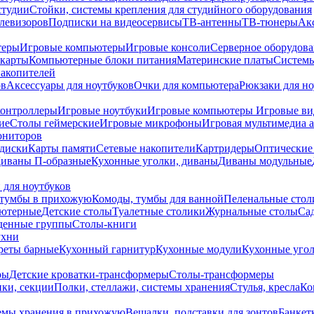
студии
Стойки, системы крепления для студийного оборудования
елевизоров
Подписки на видеосервисы
ТВ-антенны
ТВ-тюнеры
Ак
теры
Игровые компьютеры
Игровые консоли
Серверное оборудов
карты
Компьютерные блоки питания
Материнские платы
Системы
накопителей
ов
Аксессуары для ноутбуков
Очки для компьютера
Рюкзаки для но
контроллеры
Игровые ноутбуки
Игровые компьютеры
Игровые ви
ие
Столы геймерские
Игровые микрофоны
Игровая мультимедиа 
ониторов
диски
Карты памяти
Сетевые накопители
Картридеры
Оптические
иваны П-образные
Кухонные уголки, диваны
Диваны модульные
 для ноутбуков
тумбы в прихожую
Комоды, тумбы для ванной
Пеленальные стол
ьютерные
Детские столы
Туалетные столики
Журнальные столы
Са
денные группы
Столы-книги
ухни
уреты барные
Кухонный гарнитур
Кухонные модули
Кухонные угол
ры
Детские кроватки-трансформеры
Столы-трансформеры
ки, секции
Полки, стеллажи, системы хранения
Стулья, кресла
Ко
емы хранения в прихожую
Вешалки, подставки для зонтов
Банкет