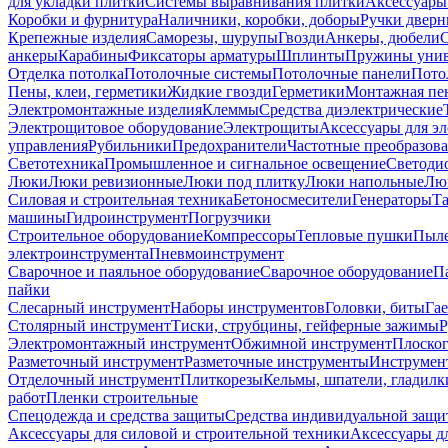
для укладки плитки
Системы выравнивания плитки
Аксессуары
Коробки и фурнитура
Наличники, коробки, доборы
Ручки дверн
Крепежные изделия
Саморезы, шурупы
Гвозди
Анкеры, дюбели
анкеры
Карабины
Фиксаторы арматуры
Шплинты
Пружины унив
Отделка потолка
Потолочные системы
Потолочные панели
Пото
Пены, клеи, герметики
Жидкие гвозди
Герметики
Монтажная пе
Электромонтажные изделия
Клеммы
Средства диэлектрические
Электрощитовое оборудование
Электрощиты
Аксессуары для э
управления
Рубильники
Предохранители
Частотные преобразов
Светотехника
Промышленное и сигнальное освещение
Светоди
Люки
Люки ревизионные
Люки под плитку
Люки напольные
Люк
Силовая и строительная техника
Бетоносмесители
Генераторы
Та
машины
Гидроинструмент
Погрузчики
Строительное оборудование
Компрессоры
Тепловые пушки
Пыле
электроинструмента
Пневмоинструмент
Сварочное и паяльное оборудование
Сварочное оборудование
П
пайки
Слесарный инструмент
Наборы инструментов
Головки, биты
Га
Столярный инструмент
Тиски, струбцины, гейферные зажимы
Р
Электромонтажный инструмент
Обжимной инструмент
Плоског
Разметочный инструмент
Разметочные инструменты
Инструмент
Отделочный инструмент
Плиткорезы
Кельмы, шпатели, гладилк
работ
Пленки строительные
Спецодежда и средства защиты
Средства индивидуальной защ
Аксессуары для силовой и строительной техники
Аксессуары дл