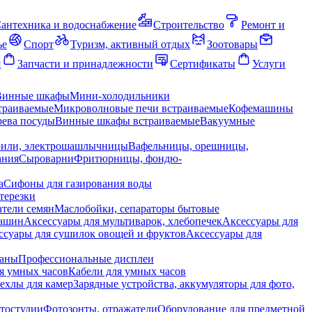
антехника и водоснабжение
Строительство
Ремонт и
ье
Спорт
Туризм, активный отдых
Зоотовары
я
Запчасти и принадлежности
Сертификаты
Услуги
Винные шкафы
Мини-холодильники
траиваемые
Микроволновые печи встраиваемые
Кофемашины
ева посуды
Винные шкафы встраиваемые
Вакуумные
рили, электрошашлычницы
Вафельницы, орешницы,
ания
Сыроварни
Фритюрницы, фондю-
а
Сифоны для газирования воды
терезки
тели семян
Маслобойки, сепараторы бытовые
машин
Аксессуары для мультиварок, хлебопечек
Аксессуары для
ссуары для сушилок овощей и фруктов
Аксессуары для
раны
Профессиональные дисплеи
я умных часов
Кабели для умных часов
ехлы для камер
Зарядные устройства, аккумуляторы для фото,
тостудии
Фотозонты, отражатели
Оборудование для предметной