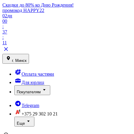
Скидки до 80% ко Дню Рождения!
промокод HAPPY22
02
дн
00
:
37
:
11
г. Минск
Оплата частями
Для юрлиц
Покупателям
Telegram
+375 29
302 10 21
Еще