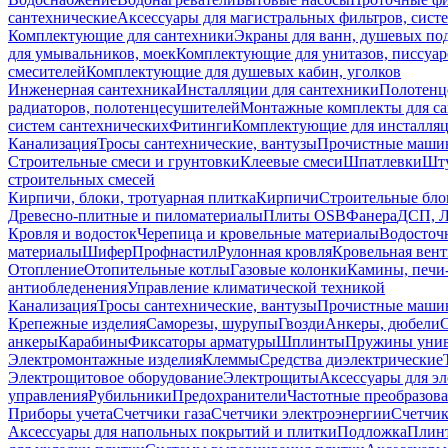
сантехнические
Аксессуары для магистральных фильтров, сист
Комплектующие для сантехники
Экраны для ванн, душевых по
для умывальников, моек
Комплектующие для унитазов, писсуар
смесителей
Комплектующие для душевых кабин, уголков
Инженерная сантехника
Инсталляции для сантехники
Полотенц
радиаторов, полотенцесушителей
Монтажные комплекты для с
систем сантехнических
Фитинги
Комплектующие для инсталля
Канализация
Тросы сантехнические, вантузы
Прочистные маши
Строительные смеси и грунтовки
Клеевые смеси
Шпатлевки
Шту
строительных смесей
Кирпичи, блоки, тротуарная плитка
Кирпичи
Строительные бло
Древесно-плитные и пиломатериалы
Плиты OSB
Фанера
ДСП, 
Кровля и водосток
Черепица и кровельные материалы
Водосточ
материалы
Шифер
Профнастил
Рулонная кровля
Кровельная вен
Отопление
Отопительные котлы
Газовые колонки
Камины, печи
антиобледенения
Управление климатической техникой
Канализация
Тросы сантехнические, вантузы
Прочистные маши
Крепежные изделия
Саморезы, шурупы
Гвозди
Анкеры, дюбели
анкеры
Карабины
Фиксаторы арматуры
Шплинты
Пружины унив
Электромонтажные изделия
Клеммы
Средства диэлектрические
Электрощитовое оборудование
Электрощиты
Аксессуары для э
управления
Рубильники
Предохранители
Частотные преобразов
Приборы учета
Счетчики газа
Счетчики электроэнергии
Счетчи
Аксессуары для напольных покрытий и плитки
Подложка
Плинт