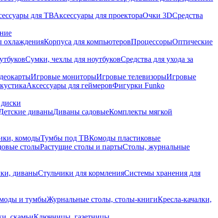
сессуары для ТВ
Аксессуары для проектора
Очки 3D
Средства
ание
 охлаждения
Корпуса для компьютеров
Процессоры
Оптические
утбуков
Сумки, чехлы для ноутбуков
Средства для ухода за
деокарты
Игровые мониторы
Игровые телевизоры
Игровые
акустика
Аксессуары для геймеров
Фигурки Funko
 диски
Детские диваны
Диваны садовые
Комплекты мягкой
ики, комоды
Тумбы под ТВ
Комоды пластиковые
довые столы
Растущие столы и парты
Столы, журнальные
ки, диваны
Стульчики для кормления
Системы хранения для
моды и тумбы
Журнальные столы, столы-книги
Кресла-качалки,
ки, скамьи
Ключницы, газетницы