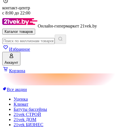
контакт-центр
с
8:00
до
22:00
Онлайн-гипермаркет 21vek.by
Каталог товаров
Избранное
Аккаунт
Корзина
Все акции
Уценка
Климат
Батуты бассейны
21vek СТРОЙ
21vek ДОМ
21vek БИЗНЕС