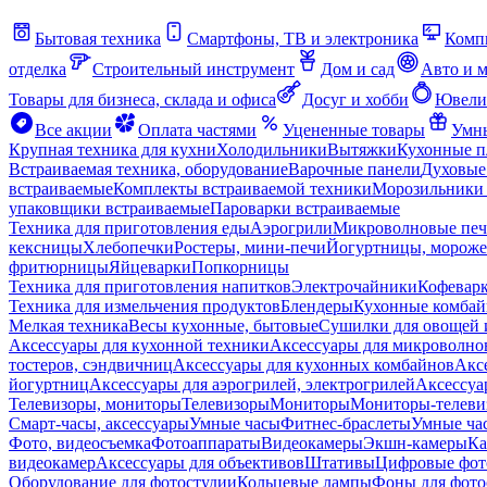
Бытовая техника
Смартфоны, ТВ и электроника
Комп
отделка
Строительный инструмент
Дом и сад
Авто и 
Товары для бизнеса, склада и офиса
Досуг и хобби
Ювели
Все акции
Оплата частями
Уцененные товары
Умны
Крупная техника для кухни
Холодильники
Вытяжки
Кухонные 
Встраиваемая техника, оборудование
Варочные панели
Духовые
встраиваемые
Комплекты встраиваемой техники
Морозильники 
упаковщики встраиваемые
Пароварки встраиваемые
Техника для приготовления еды
Аэрогрили
Микроволновые пе
кексницы
Хлебопечки
Ростеры, мини-печи
Йогуртницы, морож
фритюрницы
Яйцеварки
Попкорницы
Техника для приготовления напитков
Электрочайники
Кофевар
Техника для измельчения продуктов
Блендеры
Кухонные комбай
Мелкая техника
Весы кухонные, бытовые
Сушилки для овощей 
Аксессуары для кухонной техники
Аксессуары для микроволно
тостеров, сэндвичниц
Аксессуары для кухонных комбайнов
Акс
йогуртниц
Аксессуары для аэрогрилей, электрогрилей
Аксессуа
Телевизоры, мониторы
Телевизоры
Мониторы
Мониторы-телеви
Смарт-часы, аксессуары
Умные часы
Фитнес-браслеты
Умные ча
Фото, видеосъемка
Фотоаппараты
Видеокамеры
Экшн-камеры
Ка
видеокамер
Аксессуары для объективов
Штативы
Цифровые фот
Оборудование для фотостудии
Кольцевые лампы
Фоны для фото