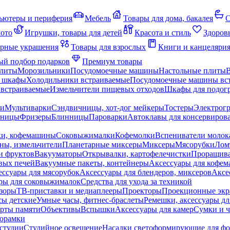
ьютеры и периферия
Мебель
Товары для дома, бакалея
С
мото
Игрушки, товары для детей
Красота и стиль
Здоров
рные украшения
Товары для взрослых
Книги и канцеляри
й подбор подарков
Премиум товары
плиты
Морозильники
Посудомоечные машины
Настольные плиты
 шкафы
Холодильники встраиваемые
Посудомоечные машины вс
встраиваемые
Измельчители пищевых отходов
Шкафы для подогр
чи
Мультиварки
Сэндвичницы, хот-дог мейкеры
Тостеры
Электрог
еницы
Фризеры
Блинницы
Пароварки
Автоклавы для консервиров
ки, кофемашины
Соковыжималки
Кофемолки
Вспениватели молок
ны, измельчители
Планетарные миксеры
Миксеры
Мясорубки
Лом
и фруктов
Вакууматоры
Открывалки, картофелечистки
Проращива
вых печей
Вакуумные пакеты, контейнеры
Аксессуары для кофе
ессуары для мясорубок
Аксессуары для блендеров, миксеров
Аксе
ры для соковыжималок
Средства для ухода за техникой
зоры
ТВ-приставки и медиаплееры
Проекторы
Проекционные эк
сы детские
Умные часы, фитнес-браслеты
Ремешки, аксессуары дл
рты памяти
Объективы
Вспышки
Аксессуары для камер
Сумки и ч
орамки
студии
Студийное освещение
Насадки светоформирующие для фо