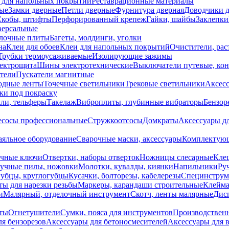
 для напольных покрытий
Реставрационные материалы
ые
Замки дверные
Петли дверные
Фурнитура дверная
Доводчики 
Скобы, штифты
Перфорированный крепеж
Гайки, шайбы
Заклепки
ерсальные
лочные плиты
Багеты, молдинги, уголки
на
Клеи для обоев
Клеи для напольных покрытий
Очистители, рас
Трубки термоусаживаемые
Изолирующие зажимы
лектрощита
Шины электротехнические
Выключатели путевые, ко
атели
Пускатели магнитные
одные ленты
Точечные светильники
Трековые светильники
Аксесс
и под покраску
ли, тельферы
Такелаж
Виброплиты, глубинные вибраторы
Бензор
сосы профессиональные
Стружкоотсосы
Домкраты
Аксессуары д
аяльное оборудование
Сварочные маски, аксессуары
Комплектующ
ечные ключи
Отвертки, наборы отверток
Ножницы слесарные
Кле
учные пилы, ножовки
Молотки, кувалды, киянки
Напильники
Ру
убцы, круглогубцы
Кусачки, болторезы, кабелерезы
Специнструм
ы для нарезки резьбы
Маркеры, карандаши строительные
Клейма
и
Малярный, отделочный инструмент
Скотч, ленты малярные
Дисп
иты
Огнетушители
Сумки, пояса для инструментов
Производствен
я бензорезов
Аксессуары для бетоносмесителей
Аксессуары для 