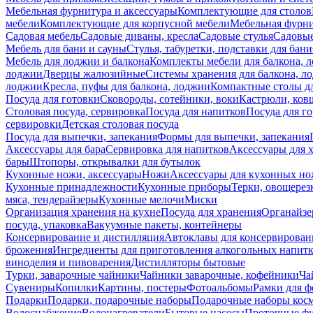
Мебельная фурнитура и аксессуары
Комплектующие для столов
мебели
Комплектующие для корпусной мебели
Мебельная фурн
Садовая мебель
Садовые диваны, кресла
Садовые стулья
Садовые
Мебель для бани и сауны
Стулья, табуретки, подставки для бани
Мебель для лоджии и балкона
Комплекты мебели для балкона, 
лоджии
Дверцы жалюзийные
Системы хранения для балкона, л
лоджии
Кресла, пуфы для балкона, лоджии
Компактные столы дл
Посуда для готовки
Сковороды, сотейники, воки
Кастрюли, ков
Столовая посуда, сервировка
Посуда для напитков
Посуда для г
сервировки
Детская столовая посуда
Посуда для выпечки, запекания
Формы для выпечки, запекания
Аксессуары для бара
Сервировка для напитков
Аксессуары для 
бары
Штопоры, открывалки для бутылок
Кухонные ножи, аксессуары
Ножи
Аксессуары для кухонных н
Кухонные принадлежности
Кухонные приборы
Терки, овощерез
мяса, тендерайзеры
Кухонные мелочи
Миски
Организация хранения на кухне
Посуда для хранения
Органайзе
посуда, упаковка
Вакуумные пакеты, контейнеры
Консервирование и дистилляция
Автоклавы для консервирован
брожения
Ингредиенты для приготовления алкогольных напит
виноделия и пивоварения
Дистилляторы бытовые
Турки, заварочные чайники
Чайники заварочные, кофейники
Ча
Сувениры
Копилки
Картины, постеры
Фотоальбомы
Рамки для ф
Подарки
Подарки, подарочные наборы
Подарочные наборы косм
Водоснабжение
Водонагреватели
Бытовые насосы
Проточные фи