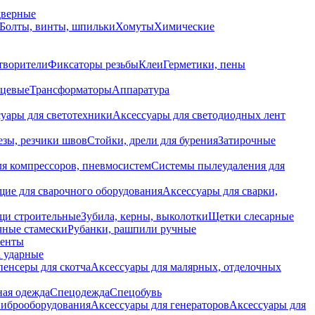
дверные
Болты, винты, шпильки
Хомуты
Химические
творители
Фиксаторы резьбы
Клеи
Герметики, пены
нцевые
Трансформаторы
Аппаратура
уары для светотехники
Аксессуары для светодиодных лент
езы, резчики швов
Стойки, дрели для бурения
Затирочные
ля компрессоров, пневмосистем
Системы пылеудаления для
ие для сварочного оборудования
Аксессуары для сварки,
щи строительные
Зубила, керны, выколотки
Щетки слесарные
чные стамески
Рубанки, рашпили ручные
енты
 ударные
енсеры для скотча
Аксессуары для малярных, отделочных
ная одежда
Спецодежда
Спецобувь
виброоборудования
Аксессуары для генераторов
Аксессуары для