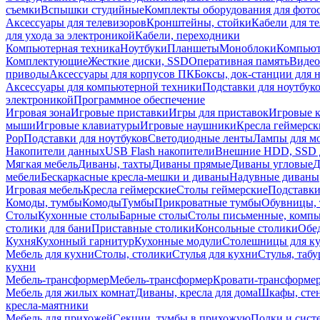
съемки
Вспышки студийные
Комплекты оборудования для фото
Аксессуары для телевизоров
Кронштейны, стойки
Кабели для т
для ухода за электроникой
Кабели, переходники
Компьютерная техника
Ноутбуки
Планшеты
Моноблоки
Компью
Комплектующие
Жесткие диски, SSD
Оперативная память
Видео
приводы
Аксессуары для корпусов ПК
Боксы, док-станции для 
Аксессуары для компьютерной техники
Подставки для ноутбук
электроникой
Программное обеспечение
Игровая зона
Игровые приставки
Игры для приставок
Игровые 
мыши
Игровые клавиатуры
Игровые наушники
Кресла геймерск
Pop
Подставки для ноутбуков
Светодиодные ленты
Лампы для м
Накопители данных
USB Flash накопители
Внешние HDD, SSD 
Мягкая мебель
Диваны, тахты
Диваны прямые
Диваны угловые
Д
мебели
Бескаркасные кресла-мешки и диваны
Надувные диваны
Игровая мебель
Кресла геймерские
Столы геймерские
Подставки
Комоды, тумбы
Комоды
Тумбы
Прикроватные тумбы
Обувницы, 
Столы
Кухонные столы
Барные столы
Столы письменные, комп
столики для бани
Приставные столики
Консольные столики
Обе
Кухня
Кухонный гарнитур
Кухонные модули
Столешницы для к
Мебель для кухни
Столы, столики
Стулья для кухни
Стулья, таб
кухни
Мебель-трансформер
Мебель-трансформер
Кровати-трансформе
Мебель для жилых комнат
Диваны, кресла для дома
Шкафы, стен
кресла-маятники
Мебель для прихожей
Секции, тумбы в прихожую
Полки и сист