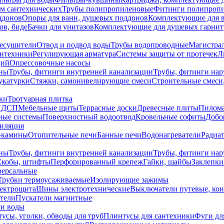
ем сантехнических
Трубы полипропиленовые
Фитинги полипроп
ддонов
Опоры для ванн, душевых поддонов
Комплектующие для 
ов, биде
Бачки для унитазов
Комплектующие для душевых гарнит
есушители
Отвод и подвод воды
Трубы водопроводные
Магистрал
антехники
Регулирующая арматура
Системы защиты от протечек
Л
ций
Опрессовочные насосы
ны
Трубы, фитинги внутренней канализации
Трубы, фитинги на
катурки
Стяжки, самонивелирующие смеси
Строительные смеси,
ки
Тротуарная плитка
ЛДСП
Мебельные щиты
Террасные доски
Древесные плиты
Пилом
ные системы
Поверхностный водоотвод
Кровельные софиты
Добо
тиляция
-камины
Отопительные печи
Банные печи
Водонагреватели
Радиат
ны
Трубы, фитинги внутренней канализации
Трубы, фитинги на
Скобы, штифты
Перфорированный крепеж
Гайки, шайбы
Заклепки
ерсальные
Трубки термоусаживаемые
Изолирующие зажимы
лектрощита
Шины электротехнические
Выключатели путевые, ко
атели
Пускатели магнитные
ки воды
усы, уголки, обводы для труб
Плинтусы для сантехники
Фуги дл