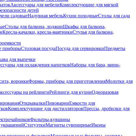
ваток
Аксессуары для мебели
Комплектующие для мягкой
безопасности детей
чели садовые
Надувная мебель
Кухни походные
Столы для сада
вые
Столы для балкона, лоджии
Шкафы для балкона,
ии
Кресла-качалки, кресла-маятники
Стулья для балкона,
роемкости
е приборы
Столовая посуда
Посуда для сервировки
Предметы
укава для выпечки
ссуары для охлаждения напитков
Наборы для бара, мини-
сита, воронки
Формы, приборы для приготовления
Молотки для
аксессуары на рейлинги
Рейлинги для кухни
Одноразовая
вирования
Открывалки
Пивоварни
Емкости для
тков
Комплектующие для дистилляторов
Прессы, дробилки для
лектрочайников
Фильтры-кувшины
я украшений
Статуэтки
Магниты сувенирные
Иконы
ля проточных фильтров
Магистральные фильтры, системы