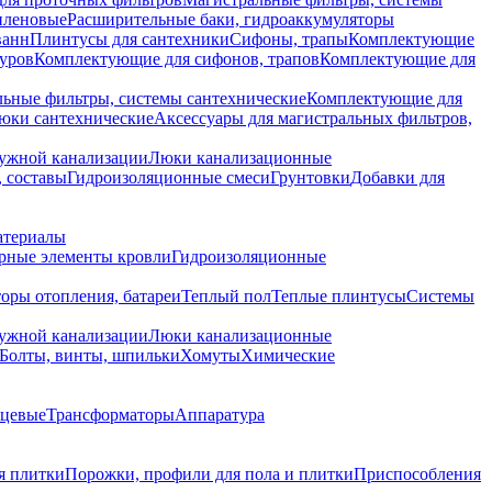
иленовые
Расширительные баки, гидроаккумуляторы
ванн
Плинтусы для сантехники
Сифоны, трапы
Комплектующие
уров
Комплектующие для сифонов, трапов
Комплектующие для
ьные фильтры, системы сантехнические
Комплектующие для
юки сантехнические
Аксессуары для магистральных фильтров,
ружной канализации
Люки канализационные
 составы
Гидроизоляционные смеси
Грунтовки
Добавки для
атериалы
рные элементы кровли
Гидроизоляционные
оры отопления, батареи
Теплый пол
Теплые плинтусы
Системы
ружной канализации
Люки канализационные
Болты, винты, шпильки
Хомуты
Химические
нцевые
Трансформаторы
Аппаратура
я плитки
Порожки, профили для пола и плитки
Приспособления