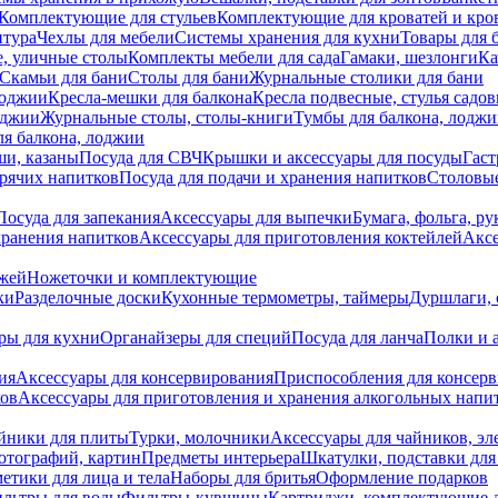
Комплектующие для стульев
Комплектующие для кроватей и кро
итура
Чехлы для мебели
Системы хранения для кухни
Товары для 
, уличные столы
Комплекты мебели для сада
Гамаки, шезлонги
Ка
Скамьи для бани
Столы для бани
Журнальные столики для бани
лоджии
Кресла-мешки для балкона
Кресла подвесные, стулья садо
оджии
Журнальные столы, столы-книги
Тумбы для балкона, лодж
я балкона, лоджии
ши, казаны
Посуда для СВЧ
Крышки и аксессуары для посуды
Гаст
орячих напитков
Посуда для подачи и хранения напитков
Столовы
Посуда для запекания
Аксессуары для выпечки
Бумага, фольга, р
хранения напитков
Аксессуары для приготовления коктейлей
Аксе
ожей
Ножеточки и комплектующие
ки
Разделочные доски
Кухонные термометры, таймеры
Дуршлаги, 
ры для кухни
Органайзеры для специй
Посуда для ланча
Полки и 
ия
Аксессуары для консервирования
Приспособления для консер
ков
Аксессуары для приготовления и хранения алкогольных напи
йники для плиты
Турки, молочники
Аксессуары для чайников, э
отографий, картин
Предметы интерьера
Шкатулки, подставки дл
етики для лица и тела
Наборы для бритья
Оформление подарков
льтры для воды
Фильтры-кувшины
Картриджи, комплектующие д