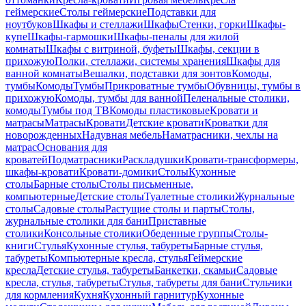
геймерские
Столы геймерские
Подставки для
ноутбуков
Шкафы и стеллажи
Шкафы
Стенки, горки
Шкафы-
купе
Шкафы-гармошки
Шкафы-пеналы для жилой
комнаты
Шкафы с витриной, буфеты
Шкафы, секции в
прихожую
Полки, стеллажи, системы хранения
Шкафы для
ванной комнаты
Вешалки, подставки для зонтов
Комоды,
тумбы
Комоды
Тумбы
Прикроватные тумбы
Обувницы, тумбы в
прихожую
Комоды, тумбы для ванной
Пеленальные столики,
комоды
Тумбы под ТВ
Комоды пластиковые
Кровати и
матрасы
Матрасы
Кровати
Детские кровати
Кроватки для
новорожденных
Надувная мебель
Наматрасники, чехлы на
матрас
Основания для
кроватей
Подматрасники
Раскладушки
Кровати-трансформеры,
шкафы-кровати
Кровати-домики
Столы
Кухонные
столы
Барные столы
Столы письменные,
компьютерные
Детские столы
Туалетные столики
Журнальные
столы
Садовые столы
Растущие столы и парты
Столы,
журнальные столики для бани
Приставные
столики
Консольные столики
Обеденные группы
Столы-
книги
Стулья
Кухонные стулья, табуреты
Барные стулья,
табуреты
Компьютерные кресла, стулья
Геймерские
кресла
Детские стулья, табуреты
Банкетки, скамьи
Садовые
кресла, стулья, табуреты
Стулья, табуреты для бани
Стульчики
для кормления
Кухня
Кухонный гарнитур
Кухонные