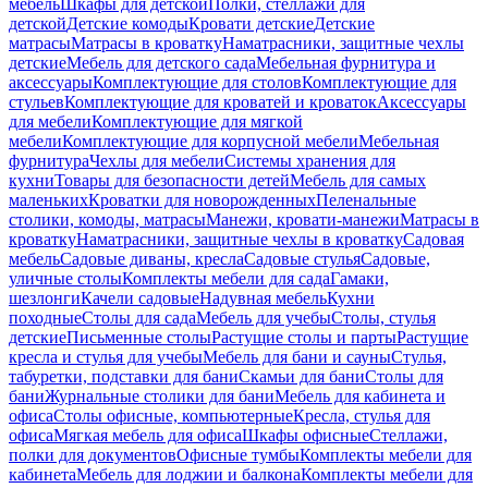
мебель
Шкафы для детской
Полки, стеллажи для
детской
Детские комоды
Кровати детские
Детские
матрасы
Матрасы в кроватку
Наматрасники, защитные чехлы
детские
Мебель для детского сада
Мебельная фурнитура и
аксессуары
Комплектующие для столов
Комплектующие для
стульев
Комплектующие для кроватей и кроваток
Аксессуары
для мебели
Комплектующие для мягкой
мебели
Комплектующие для корпусной мебели
Мебельная
фурнитура
Чехлы для мебели
Системы хранения для
кухни
Товары для безопасности детей
Мебель для самых
маленьких
Кроватки для новорожденных
Пеленальные
столики, комоды, матрасы
Манежи, кровати-манежи
Матрасы в
кроватку
Наматрасники, защитные чехлы в кроватку
Садовая
мебель
Садовые диваны, кресла
Садовые стулья
Садовые,
уличные столы
Комплекты мебели для сада
Гамаки,
шезлонги
Качели садовые
Надувная мебель
Кухни
походные
Столы для сада
Мебель для учебы
Столы, стулья
детские
Письменные столы
Растущие столы и парты
Растущие
кресла и стулья для учебы
Мебель для бани и сауны
Стулья,
табуретки, подставки для бани
Скамьи для бани
Столы для
бани
Журнальные столики для бани
Мебель для кабинета и
офиса
Столы офисные, компьютерные
Кресла, стулья для
офиса
Мягкая мебель для офиса
Шкафы офисные
Стеллажи,
полки для документов
Офисные тумбы
Комплекты мебели для
кабинета
Мебель для лоджии и балкона
Комплекты мебели для