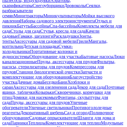
пылесосы, воздуходувки
Аэраторы,
скарификаторы
Снегоуборщики
Дровоколы
Сеялки,
разбрасыватели
семян
Минитракторы
Миникультиваторы
Мойки высокого
давления
Наборы садового электроинструмента
Отдых и
пикник
Батуты
Бассейны
Спа-бассейны
Комплекты мебели для
сада
Столы для сада
Стулья, кресла для сада
Качели
садовые
Гамаки, шезлонги
Раскладушки
Зонты,
тенты
Аксессуары для садовой мебели
Грили
Мангалы,
коптильни
Детская площадка
Сумки-
холодильники
Портативные колонки и
аудиосистемы
Оборудование для участка
Бытовые насосы
Люки
канализационные
Пруды, аксессуары для прудов
Фильтры,
насосы, стерилизаторы для прудов
Компрессоры для
прудов
Станции биологической очистки
Запчасти и
комплектующие для оборудования
Благоустройство
участка
Дачные дома
Беседки
Бани
Хозблоки и
сараи
Аксессуары для озеленения сада
Декор для сада
Почтовые
ящики, таблички
Козырьки
Скворечники, кормушки для
птиц
Домики для насекомых
Фонтаны, скульптуры для
сада
Пруды, аксессуары для прудов
Уличные
обогреватели
Уличные светильники
Противогололедные
реагенты
Декоративный щебень
Сад и огород
Поливочное
оборудование
Садовые опрыскиватели
Шланги для дома и
сада
Парники
Теплицы
Комплектующие для теплиц
Модульные