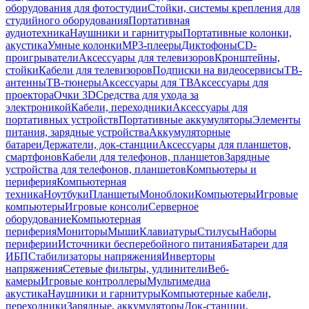
оборудования для фотостудии
Стойки, системы крепления для
студийного оборудования
Портативная
аудиотехника
Наушники и гарнитуры
Портативные колонки,
акустика
Умные колонки
MP3-плееры
Диктофоны
CD-
проигрыватели
Аксессуары для телевизоров
Кронштейны,
стойки
Кабели для телевизоров
Подписки на видеосервисы
ТВ-
антенны
ТВ-тюнеры
Аксессуары для ТВ
Аксессуары для
проектора
Очки 3D
Средства для ухода за
электроникой
Кабели, переходники
Аксессуары для
портативных устройств
Портативные аккумуляторы
Элементы
питания, зарядные устройства
Аккумуляторные
батареи
Держатели, док-станции
Аксессуары для планшетов,
смартфонов
Кабели для телефонов, планшетов
Зарядные
устройства для телефонов, планшетов
Компьютеры и
периферия
Компьютерная
техника
Ноутбуки
Планшеты
Моноблоки
Компьютеры
Игровые
компьютеры
Игровые консоли
Серверное
оборудование
Компьютерная
периферия
Мониторы
Мыши
Клавиатуры
Стилусы
Наборы
периферии
Источники бесперебойного питания
Батареи для
ИБП
Стабилизаторы напряжения
Инверторы
напряжения
Сетевые фильтры, удлинители
Веб-
камеры
Игровые контроллеры
Мультимедиа
акустика
Наушники и гарнитуры
Компьютерные кабели,
переходники
Зарядные, аккумуляторы
Док-станции,