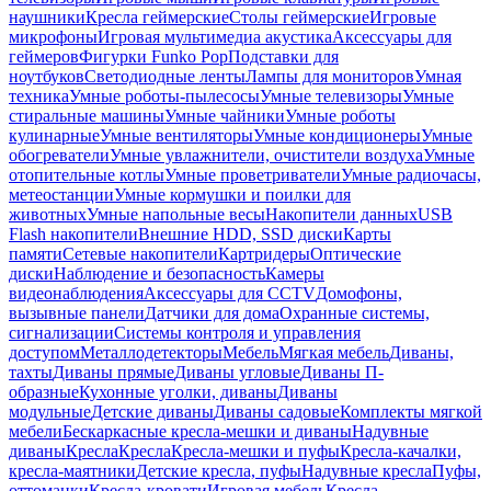
наушники
Кресла геймерские
Столы геймерские
Игровые
микрофоны
Игровая мультимедиа акустика
Аксессуары для
геймеров
Фигурки Funko Pop
Подставки для
ноутбуков
Светодиодные ленты
Лампы для мониторов
Умная
техника
Умные роботы-пылесосы
Умные телевизоры
Умные
стиральные машины
Умные чайники
Умные роботы
кулинарные
Умные вентиляторы
Умные кондиционеры
Умные
обогреватели
Умные увлажнители, очистители воздуха
Умные
отопительные котлы
Умные проветриватели
Умные радиочасы,
метеостанции
Умные кормушки и поилки для
животных
Умные напольные весы
Накопители данных
USB
Flash накопители
Внешние HDD, SSD диски
Карты
памяти
Сетевые накопители
Картридеры
Оптические
диски
Наблюдение и безопасность
Камеры
видеонаблюдения
Аксессуары для CCTV
Домофоны,
вызывные панели
Датчики для дома
Охранные системы,
сигнализации
Системы контроля и управления
доступом
Металлодетекторы
Мебель
Мягкая мебель
Диваны,
тахты
Диваны прямые
Диваны угловые
Диваны П-
образные
Кухонные уголки, диваны
Диваны
модульные
Детские диваны
Диваны садовые
Комплекты мягкой
мебели
Бескаркасные кресла-мешки и диваны
Надувные
диваны
Кресла
Кресла
Кресла-мешки и пуфы
Кресла-качалки,
кресла-маятники
Детские кресла, пуфы
Надувные кресла
Пуфы,
оттоманки
Кресла-кровати
Игровая мебель
Кресла