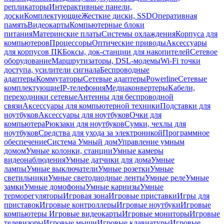
репликаторы
Интерактивные панели,
доски
Комплектующие
Жесткие диски, SSD
Оперативная
память
Видеокарты
Компьютерные блоки
питания
Материнские платы
Системы охлаждения
Корпуса для
компьютеров
Процессоры
Оптические приводы
Аксессуары
для корпусов ПК
Боксы, док-станции для накопителей
Сетевое
оборудование
Маршрутизаторы, DSL-модемы
Wi-Fi точки
доступа, усилители сигнала
Беспроводные
адаптеры
Коммутаторы
Сетевые адаптеры
Powerline
Сетевые
комплектующие
IP-телефония
Медиаконвертеры
Кабели,
переходники сетевые
Антенны для беспроводной
связи
Аксессуары для компьютерной техники
Подставки для
ноутбуков
Аксессуары для ноутбуков
Очки для
компьютера
Рюкзаки для ноутбуков
Сумки, чехлы для
ноутбуков
Средства для ухода за электроникой
Программное
обеспечение
Система Умный дом
Управление умным
домом
Умные колонки, станции
Умные камеры
видеонаблюдения
Умные датчики для дома
Умные
лампы
Умные выключатели
Умные розетки
Умные
светильники
Умные светодиодные ленты
Умные реле
Умные
замки
Умные домофоны
Умные карнизы
Умные
терморегуляторы
Игровая зона
Игровые приставки
Игры для
приставок
Игровые контроллеры
Игровые ноутбуки
Игровые
компьютеры
Игровые видеокарты
Игровые мониторы
Игровые
телевизоры
Игровые мыши
Игровые клавиатуры
Игровые