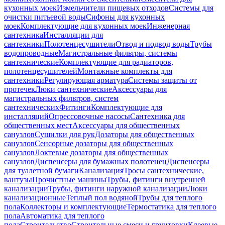
кухонных моек
Измельчители пищевых отходов
Системы для
очистки питьевой воды
Сифоны для кухонных
моек
Комплектующие для кухонных моек
Инженерная
сантехника
Инсталляции для
сантехники
Полотенцесушители
Отвод и подвод воды
Трубы
водопроводные
Магистральные фильтры, системы
сантехнические
Комплектующие для радиаторов,
полотенцесушителей
Монтажные комплекты для
сантехники
Регулирующая арматура
Системы защиты от
протечек
Люки сантехнические
Аксессуары для
магистральных фильтров, систем
сантехнических
Фитинги
Комплектующие для
инсталляций
Опрессовочные насосы
Сантехника для
общественных мест
Аксессуары для общественных
санузлов
Сушилки для рук
Дозаторы для общественных
санузлов
Сенсорные дозаторы для общественных
санузлов
Локтевые дозаторы для общественных
санузлов
Диспенсеры для бумажных полотенец
Диспенсеры
для туалетной бумаги
Канализация
Тросы сантехнические,
вантузы
Прочистные машины
Трубы, фитинги внутренней
канализации
Трубы, фитинги наружной канализации
Люки
канализационные
Теплый пол водяной
Трубы для теплого
пола
Коллекторы и комплектующие
Термостатика для теплого
пола
Автоматика для теплого
пола
Строительство
Строительные смеси и грунтовки
Клеевые