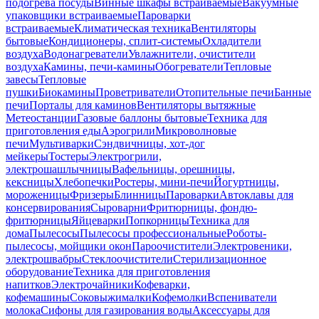
подогрева посуды
Винные шкафы встраиваемые
Вакуумные
упаковщики встраиваемые
Пароварки
встраиваемые
Климатическая техника
Вентиляторы
бытовые
Кондиционеры, сплит-системы
Охладители
воздуха
Водонагреватели
Увлажнители, очистители
воздуха
Камины, печи-камины
Обогреватели
Тепловые
завесы
Тепловые
пушки
Биокамины
Проветриватели
Отопительные печи
Банные
печи
Порталы для каминов
Вентиляторы вытяжные
Метеостанции
Газовые баллоны бытовые
Техника для
приготовления еды
Аэрогрили
Микроволновые
печи
Мультиварки
Сэндвичницы, хот-дог
мейкеры
Тостеры
Электрогрили,
электрошашлычницы
Вафельницы, орешницы,
кексницы
Хлебопечки
Ростеры, мини-печи
Йогуртницы,
мороженицы
Фризеры
Блинницы
Пароварки
Автоклавы для
консервирования
Сыроварни
Фритюрницы, фондю-
фритюрницы
Яйцеварки
Попкорницы
Техника для
дома
Пылесосы
Пылесосы профессиональные
Роботы-
пылесосы, мойщики окон
Пароочистители
Электровеники,
электрошвабры
Стеклоочистители
Стерилизационное
оборудование
Техника для приготовления
напитков
Электрочайники
Кофеварки,
кофемашины
Соковыжималки
Кофемолки
Вспениватели
молока
Сифоны для газирования воды
Аксессуары для