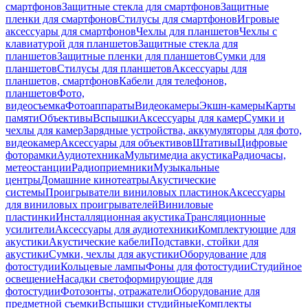
смартфонов
Защитные стекла для смартфонов
Защитные
пленки для смартфонов
Стилусы для смартфонов
Игровые
аксессуары для смартфонов
Чехлы для планшетов
Чехлы с
клавиатурой для планшетов
Защитные стекла для
планшетов
Защитные пленки для планшетов
Сумки для
планшетов
Стилусы для планшетов
Аксессуары для
планшетов, смартфонов
Кабели для телефонов,
планшетов
Фото,
видеосъемка
Фотоаппараты
Видеокамеры
Экшн-камеры
Карты
памяти
Объективы
Вспышки
Аксессуары для камер
Сумки и
чехлы для камер
Зарядные устройства, аккумуляторы для фото,
видеокамер
Аксессуары для объективов
Штативы
Цифровые
фоторамки
Аудиотехника
Мультимедиа акустика
Радиочасы,
метеостанции
Радиоприемники
Музыкальные
центры
Домашние кинотеатры
Акустические
системы
Проигрыватели виниловых пластинок
Аксессуары
для виниловых проигрывателей
Виниловые
пластинки
Инсталляционная акустика
Трансляционные
усилители
Аксессуары для аудиотехники
Комплектующие для
акустики
Акустические кабели
Подставки, стойки для
акустики
Сумки, чехлы для акустики
Оборудование для
фотостудии
Кольцевые лампы
Фоны для фотостудии
Студийное
освещение
Насадки светоформирующие для
фотостудии
Фотозонты, отражатели
Оборудование для
предметной съемки
Вспышки студийные
Комплекты