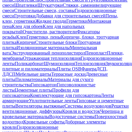
смеси
Шпатлевки
Штукатурки
Стяжки, самонивелирующие
смеси
Строительные смеси, составы
Гидроизоляционные
смеси
Грунтовки
Добавки для строительных смесей
Пены,
клеи, герметики
Жидкие гвозди
Герметики
Монтажная
пена
Клеи для обоев
Клеи для напольных
покрытий
Очистители, растворители
Фиксаторы
резьбы
Клеи
Герметики, пены
Кирпичи, блоки, тротуарная
плитка
Кирпичи
Строительные блоки
Тротуарная
плитка
Изоляционные материалы
Минеральная
вата
Экструдированный пенополистирол
Пенопласт
Пленки,
мембраны
Отражающая теплоизоляция
Гидроизоляционные
ленты
Поликарбонат
Шумоизоляция
Теплоизоляция
Звукоизоляц
плитные и пиломатериалы
Плиты OSB
Фанера
ДСП,
ЛДСП
Мебельные щиты
Террасные доски
Древесные
плиты
Пиломатериалы
Материалы для сухого
строительства
Гипсокартон
Гипсоволокнистые
листы
Цементные плиты
Профили для
гипсокартона
Комплектующие для гипсокартона
Ленты
армирующие
Уплотнительные ленты
Гипсовые и цементные
плиты
Вентиляторы вытяжные
Системы воздуховодов
Решетки
вентиляционные, диффузоры
Кровля и водосток
Черепица и
кровельные материалы
Водосточные системы
Поверхностный
водоотвод
Кровельные софиты
Доборные элементы
кровли
Гидроизоляционные