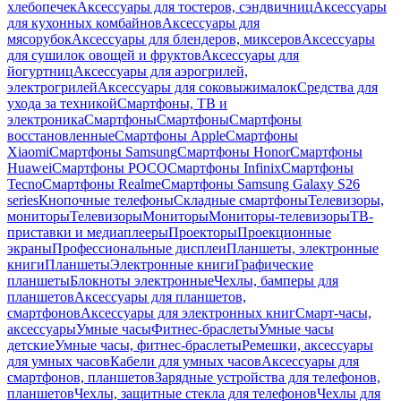
хлебопечек
Аксессуары для тостеров, сэндвичниц
Аксессуары
для кухонных комбайнов
Аксессуары для
мясорубок
Аксессуары для блендеров, миксеров
Аксессуары
для сушилок овощей и фруктов
Аксессуары для
йогуртниц
Аксессуары для аэрогрилей,
электрогрилей
Аксессуары для соковыжималок
Средства для
ухода за техникой
Смартфоны, ТВ и
электроника
Смартфоны
Смартфоны
Смартфоны
восстановленные
Смартфоны Apple
Смартфоны
Xiaomi
Смартфоны Samsung
Смартфоны Honor
Смартфоны
Huawei
Смартфоны POCO
Смартфоны Infinix
Смартфоны
Tecno
Смартфоны Realme
Смартфоны Samsung Galaxy S26
series
Кнопочные телефоны
Складные смартфоны
Телевизоры,
мониторы
Телевизоры
Мониторы
Мониторы-телевизоры
ТВ-
приставки и медиаплееры
Проекторы
Проекционные
экраны
Профессиональные дисплеи
Планшеты, электронные
книги
Планшеты
Электронные книги
Графические
планшеты
Блокноты электронные
Чехлы, бамперы для
планшетов
Аксессуары для планшетов,
смартфонов
Аксессуары для электронных книг
Смарт-часы,
аксессуары
Умные часы
Фитнес-браслеты
Умные часы
детские
Умные часы, фитнес-браслеты
Ремешки, аксессуары
для умных часов
Кабели для умных часов
Аксессуары для
смартфонов, планшетов
Зарядные устройства для телефонов,
планшетов
Чехлы, защитные стекла для телефонов
Чехлы для