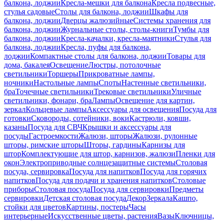
балкона, лоджии
Кресла-мешки для балкона
Кресла подвесные,
стулья садовые
Столы для балкона, лоджии
Шкафы для
балкона, лоджии
Дверцы жалюзийные
Системы хранения для
балкона, лоджии
Журнальные столы, столы-книги
Тумбы для
балкона, лоджии
Кресла-качалки, кресла-маятники
Стулья для
балкона, лоджии
Кресла, пуфы для балкона,
лоджии
Компактные столы для балкона, лоджии
Товары для
дома, бакалея
Освещение
Люстры, потолочные
светильники
Торшеры
Прикроватные лампы,
ночники
Настольные лампы
Споты
Настенные светильники,
бра
Точечные светильники
Трековые светильники
Уличные
светильники, фонари, бра
Лампы
Освещение для картин,
зеркал
Кольцевые лампы
Аксессуары для освещения
Посуда для
готовки
Сковороды, сотейники, воки
Кастрюли, ковши,
казаны
Посуда для СВЧ
Крышки и аксессуары для
посуды
Гастроемкости
Жалюзи, шторы
Жалюзи, рулонные
шторы, римские шторы
Шторы, гардины
Карнизы для
штор
Комплектующие для штор, карнизов, жалюзи
Пленки для
окон
Электроприводные солнцезащитные системы
Столовая
посуда, сервировка
Посуда для напитков
Посуда для горячих
напитков
Посуда для подачи и хранения напитков
Столовые
приборы
Столовая посуда
Посуда для сервировки
Предметы
сервировки
Детская столовая посуда
Декор
Зеркала
Кашпо,
стойки для цветов
Картины, постеры
Часы
интерьерные
Искусственные цветы, растения
Вазы
Ключницы,