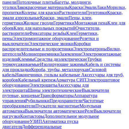
панели
Потолочные плиты
Багеты, молдинги,
уголки
Лакокрасочные материалы
Краски
Эмали
Лаки
Морилки,
пропитки
Колеры для краски
Растворители
Грунтовки
Краски,
эмали аэрозольные
Краски, эмали
Пены, клеи,
герметики
Жидкие гвозди
Герметики
Монтажная пена
Клеи для
обоев
Клеи для напольных покрытий
Очистители,
растворители
Фиксаторы резьбы
Клеи
Герметики,
пены
Электромонтажное оборудование
Розетки и
выключатели
Электрические звонки
Коробки
распределительные и подрозетники
Электропатроны
Вилки,
штепсели
Молниеприемники
Заземление
Электромонтажные
изделия
Клеммы
Средства диэлектрические
Трубки
термоусаживаемые
Изолирующие зажимы
Кабель и системы
для прокладки
Короба, трубы, металлорукав
Силовой
кабель
Наконечники, гильзы кабельные
Аксессуары для труб,
коробов
Кабельный крепеж
Арматура СИП
Электрощитовое
оборудование
Электрощиты
Аксессуары для
электрощита
Шины электротехнические
Выключатели
путевые, концевые
Трансформаторы
Аппаратура
управления
Рубильники
Предохранители
Частотные
преобразователи
Пускатели магнитные
Модульная
автоматика
Выключатели автоматические
Реле
Выключатели
нагрузки
Контакторы
Дополнительное модульное
оборудование
УЗИП
Автоматика пуска
двигателя
Дифференциальные