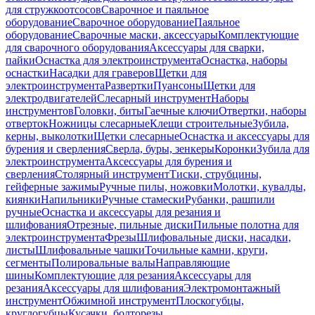
для стружкоотсосов
Сварочное и паяльное
оборудование
Сварочное оборудование
Паяльное
оборудование
Сварочные маски, аксессуары
Комплектующие
для сварочного оборудования
Аксессуары для сварки,
пайки
Оснастка для электроинструмента
Оснастка, наборы
оснастки
Насадки для граверов
Щетки для
электроинструмента
Развертки
Пуансоны
Щетки для
электродвигателей
Слесарный инструмент
Наборы
инструментов
Головки, биты
Гаечные ключи
Отвертки, наборы
отверток
Ножницы слесарные
Клещи строительные
Зубила,
керны, выколотки
Щетки слесарные
Оснастка и аксессуары для
бурения и сверления
Сверла, буры, зенкеры
Коронки
Зубила для
электроинструмента
Аксессуары для бурения и
сверления
Столярный инструмент
Тиски, струбцины,
гейферные зажимы
Ручные пилы, ножовки
Молотки, кувалды,
киянки
Напильники
Ручные стамески
Рубанки, рашпили
ручные
Оснастка и аксессуары для резания и
шлифования
Отрезные, пильные диски
Пильные полотна для
электроинструмента
Фрезы
Шлифовальные диски, насадки,
листы
Шлифовальные чашки
Точильные камни, круги,
сегменты
Полировальные валы
Направляющие
шины
Комплектующие для резания
Аксессуары для
резания
Аксессуары для шлифования
Электромонтажный
инструмент
Обжимной инструмент
Плоскогубцы,
круглогубцы
Кусачки, болторезы,