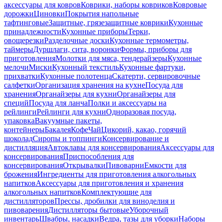
аксессуары для ковров
Коврики, наборы ковриков
Ковровые
дорожки
Циновки
Покрытия напольные
тафтинговые
Защитные, грязезащитные коврики
Кухонные
принадлежности
Кухонные приборы
Терки,
овощерезки
Разделочные доски
Кухонные термометры,
таймеры
Дуршлаги, сита, воронки
Формы, приборы для
приготовления
Молотки для мяса, тендерайзеры
Кухонные
мелочи
Миски
Кухонный текстиль
Кухонные фартуки,
прихватки
Кухонные полотенца
Скатерти, сервировочные
салфетки
Организация хранения на кухне
Посуда для
хранения
Органайзеры для кухни
Органайзеры для
специй
Посуда для ланча
Полки и аксессуары на
рейлинги
Рейлинги для кухни
Одноразовая посуда,
упаковка
Вакуумные пакеты,
контейнеры
Бакалея
Кофе
Чай
Цикорий, какао, горячий
шоколад
Сиропы и топпинги
Консервирование и
дистилляция
Автоклавы для консервирования
Аксессуары для
консервирования
Приспособления для
консервирования
Открывалки
Пивоварни
Емкости для
брожения
Ингредиенты для приготовления алкогольных
напитков
Аксессуары для приготовления и хранения
алкогольных напитков
Комплектующие для
дистилляторов
Прессы, дробилки для виноделия и
пивоварения
Дистилляторы бытовые
Уборочный
инвентарь
Швабры, насадки
Ведра, тазы для уборки
Наборы