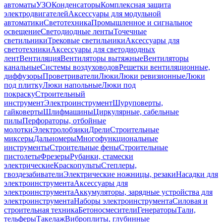
автоматы
УЗО
Конденсаторы
Комплексная защита
электродвигателей
Аксессуары для модульной
автоматики
Светотехника
Промышленное и сигнальное
освещение
Светодиодные ленты
Точечные
светильники
Трековые светильники
Аксессуары для
светотехники
Аксессуары для светодиодных
лент
Вентиляция
Вентиляторы вытяжные
Вентиляторы
канальные
Системы воздуховодов
Решетки вентиляционные,
диффузоры
Проветриватели
Люки
Люки ревизионные
Люки
под плитку
Люки напольные
Люки под
покраску
Строительный
инструмент
Электроинструмент
Шуруповерты,
гайковерты
Шлифмашины
Циркулярные, сабельные
пилы
Перфораторы, отбойные
молотки
Электролобзики
Дрели
Строительные
миксеры
Дальномеры
Многофункциональные
инструменты
Строительные фены
Строительные
пистолеты
Фрезеры
Рубанки, стамески
электрические
Краскопульты
Степлеры,
гвоздезабиватели
Электрические ножницы, резаки
Насадки для
электроинструмента
Аксессуары для
электроинструмента
Аккумуляторы, зарядные устройства для
электроинструмента
Наборы электроинструмента
Силовая и
строительная техника
Бетоносмесители
Генераторы
Тали,
тельферы
Такелаж
Виброплиты, глубинные