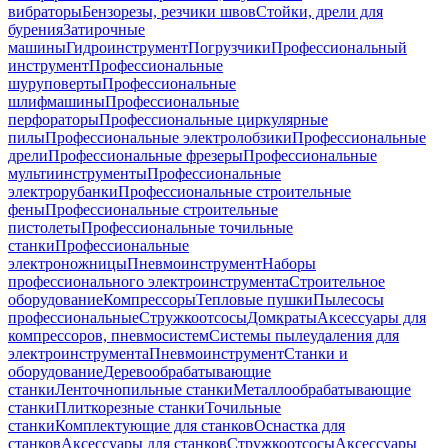
вибраторы
Бензорезы, резчики швов
Стойки, дрели для
бурения
Затирочные
машины
Гидроинструмент
Погрузчики
Профессиональный
инструмент
Профессиональные
шуруповерты
Профессиональные
шлифмашины
Профессиональные
перфораторы
Профессиональные циркулярные
пилы
Профессиональные электролобзики
Профессиональные
дрели
Профессиональные фрезеры
Профессиональные
мультиинструменты
Профессиональные
электрорубанки
Профессиональные строительные
фены
Профессиональные строительные
пистолеты
Профессиональные точильные
станки
Профессиональные
электроножницы
Пневмоинструмент
Наборы
профессионального электроинструмента
Строительное
оборудование
Компрессоры
Тепловые пушки
Пылесосы
профессиональные
Стружкоотсосы
Домкраты
Аксессуары для
компрессоров, пневмосистем
Системы пылеудаления для
электроинструмента
Пневмоинструмент
Станки и
оборудование
Деревообрабатывающие
станки
Ленточнопильные станки
Металлообрабатывающие
станки
Плиткорезные станки
Точильные
станки
Комплектующие для станков
Оснастка для
станков
Аксессуары для станков
Стружкоотсосы
Аксессуары