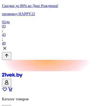
Скидки до 80% ко Дню Рождения!
промокод HAPPY22
02
дн
03
:
43
:
49
Каталог товаров