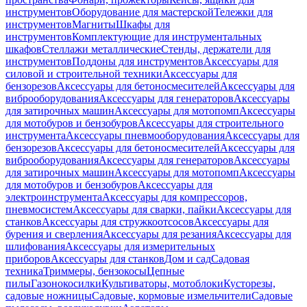
инструментов
Оборудование для мастерской
Тележки для
инструментов
Магниты
Шкафы для
инструментов
Комплектующие для инструментальных
шкафов
Стеллажи металлические
Стенды, держатели для
инструментов
Поддоны для инструментов
Аксессуары для
силовой и строительной техники
Аксессуары для
бензорезов
Аксессуары для бетоносмесителей
Аксессуары для
виброоборудования
Аксессуары для генераторов
Аксессуары
для затирочных машин
Аксессуары для мотопомп
Аксессуары
для мотобуров и бензобуров
Аксессуары для строительного
инструмента
Аксессуары пневмооборудования
Аксессуары для
бензорезов
Аксессуары для бетоносмесителей
Аксессуары для
виброоборудования
Аксессуары для генераторов
Аксессуары
для затирочных машин
Аксессуары для мотопомп
Аксессуары
для мотобуров и бензобуров
Аксессуары для
электроинструмента
Аксессуары для компрессоров,
пневмосистем
Аксессуары для сварки, пайки
Аксессуары для
станков
Аксессуары для стружкоотсосов
Аксессуары для
бурения и сверления
Аксессуары для резания
Аксессуары для
шлифования
Аксессуары для измерительных
приборов
Аксессуары для станков
Дом и сад
Садовая
техника
Триммеры, бензокосы
Цепные
пилы
Газонокосилки
Культиваторы, мотоблоки
Кусторезы,
садовые ножницы
Садовые, кормовые измельчители
Садовые