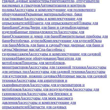
грядки
Садовые компостеры
Уничтожители, отпугиватели
насекомых и грызунов
Автоматизация и контроль
полива
Аксессуары и комплектующие для поливочного
оборудования
Укрывные материалы
Бочки, баки
пластиковые
Аксессуары и комплектующие для
опрыскивателей
Шланги для опрыскивателей
Товары для
бани
Бани
Сауны
Двери для бани и сауны
Бондарные
изделия
Банные принадлежности
Аксессуары для
бани
Оснащение и декор для бани
Измерительные приборы для
бани
Фитобочки, купели
Комплектующие для купелей
Окна
для бани
Мебель для бани и сауны
Ручки дверные для бани и
сауны
Эфирные масла
Спа-бассейны с
гидромассажем
Аксессуары и комплектующие для садовой
техники
Навесное оборудование
Двигатели для
мотоблоков
Прицепы для мотоблоков,
минитракторов
Аксессуары для газонной техники
Аксессуары
для цепных пил
Аксессуары для садовой техники
Аксессуары
для кусторезов, ножниц садовых
Моторные масла для садовой
техники
Аксессуары для аэратоторов и
скарификаторов
Аксессуары для культиваторов и
мотоблоков
Аксессуары для воздуходувок
Аксессуары для
газонокосилок
Аксессуары для бензокос и
триммеров
Аксессуары для моек высокого
давления
Аксессуары и комплектующие для
опрыскивателей
Запчасти для садовых