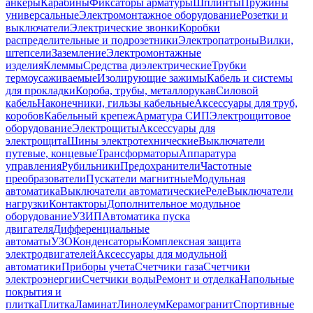
анкеры
Карабины
Фиксаторы арматуры
Шплинты
Пружины
универсальные
Электромонтажное оборудование
Розетки и
выключатели
Электрические звонки
Коробки
распределительные и подрозетники
Электропатроны
Вилки,
штепсели
Заземление
Электромонтажные
изделия
Клеммы
Средства диэлектрические
Трубки
термоусаживаемые
Изолирующие зажимы
Кабель и системы
для прокладки
Короба, трубы, металлорукав
Силовой
кабель
Наконечники, гильзы кабельные
Аксессуары для труб,
коробов
Кабельный крепеж
Арматура СИП
Электрощитовое
оборудование
Электрощиты
Аксессуары для
электрощита
Шины электротехнические
Выключатели
путевые, концевые
Трансформаторы
Аппаратура
управления
Рубильники
Предохранители
Частотные
преобразователи
Пускатели магнитные
Модульная
автоматика
Выключатели автоматические
Реле
Выключатели
нагрузки
Контакторы
Дополнительное модульное
оборудование
УЗИП
Автоматика пуска
двигателя
Дифференциальные
автоматы
УЗО
Конденсаторы
Комплексная защита
электродвигателей
Аксессуары для модульной
автоматики
Приборы учета
Счетчики газа
Счетчики
электроэнергии
Счетчики воды
Ремонт и отделка
Напольные
покрытия и
плитка
Плитка
Ламинат
Линолеум
Керамогранит
Спортивные