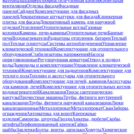
материалы
Шифер
Профнастил
Рулонная кровля
Кровельная
вентиляция
Отделка фасада
Фасадные
панели
Сайдинг
Комплектующие для фасадных
панелей
Декоративные штукатурки для фасада
Клинкерная
плитка для фасада
Декоративный камень для наружной
отделки
Отопление
Отопительные котлы
Газовые
колонки
Камины, печи-камины
Отопительные печи
Банные
печи
Водонагреватели
Радиаторы отопления, батареи
Теплый
пол
Теплые плинтусы
Системы антиобледенения
Управление
климатической техникой
Комплектующие для отопительного
оборудования
Стабилизаторы напряжения
Насосы
циркуляционные
Регулирующая арматура
Отвод и подвод
воды
Дымоходы и комплектующие
Управление климатической
техникой
Комплектующие для радиаторов
Комплектующие для
теплого пола
Топливо и аксессуары для отопительного
оборудования
Комплектующие для печей, каминов
Аксессуары
для каминов, печей
Комплектующие для отопительных котлов,
водонагревателей
Канализация
Тросы сантехнические,
вантузы
Прочистные машины
Трубы, фитинги внутренней
канализации
Трубы, фитинги наружной канализации
Люки
канализационные
Металлопрокат
Металлопрокат
Сваи
Заборы,
ограждения
Автоматика для ворот
Крепежные
изделия
Саморезы, шурупы
Гвозди
Анкеры, дюбели
Скобы,
штифты
Перфорированный крепеж
Гайки,
шайбы
Заклепки
Болты, винты, шпильки
Хомуты
Химические