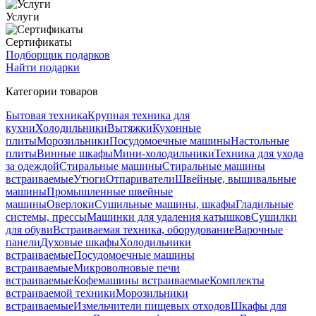
Услуги
Сертификаты
Подборщик подарков
Найти подарки
Категории товаров
Бытовая техника
Крупная техника для
кухни
Холодильники
Вытяжки
Кухонные
плиты
Морозильники
Посудомоечные машины
Настольные
плиты
Винные шкафы
Мини-холодильники
Техника для ухода
за одеждой
Стиральные машины
Стиральные машины
встраиваемые
Утюги
Отпариватели
Швейные, вышивальные
машины
Промышленные швейные
машины
Оверлоки
Сушильные машины, шкафы
Гладильные
системы, прессы
Машинки для удаления катышков
Сушилки
для обуви
Встраиваемая техника, оборудование
Варочные
панели
Духовые шкафы
Холодильники
встраиваемые
Посудомоечные машины
встраиваемые
Микроволновые печи
встраиваемые
Кофемашины встраиваемые
Комплекты
встраиваемой техники
Морозильники
встраиваемые
Измельчители пищевых отходов
Шкафы для