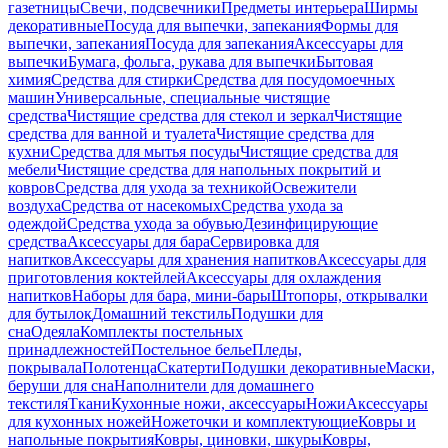
газетницы
Свечи, подсвечники
Предметы интерьера
Ширмы
декоративные
Посуда для выпечки, запекания
Формы для
выпечки, запекания
Посуда для запекания
Аксессуары для
выпечки
Бумага, фольга, рукава для выпечки
Бытовая
химия
Средства для стирки
Средства для посудомоечных
машин
Универсальные, специальные чистящие
средства
Чистящие средства для стекол и зеркал
Чистящие
средства для ванной и туалета
Чистящие средства для
кухни
Средства для мытья посуды
Чистящие средства для
мебели
Чистящие средства для напольных покрытий и
ковров
Средства для ухода за техникой
Освежители
воздуха
Средства от насекомых
Средства ухода за
одеждой
Средства ухода за обувью
Дезинфицирующие
средства
Аксессуары для бара
Сервировка для
напитков
Аксессуары для хранения напитков
Аксессуары для
приготовления коктейлей
Аксессуары для охлаждения
напитков
Наборы для бара, мини-бары
Штопоры, открывалки
для бутылок
Домашний текстиль
Подушки для
сна
Одеяла
Комплекты постельных
принадлежностей
Постельное белье
Пледы,
покрывала
Полотенца
Скатерти
Подушки декоративные
Маски,
беруши для сна
Наполнители для домашнего
текстиля
Ткани
Кухонные ножи, аксессуары
Ножи
Аксессуары
для кухонных ножей
Ножеточки и комплектующие
Ковры и
напольные покрытия
Ковры, циновки, шкуры
Ковры,