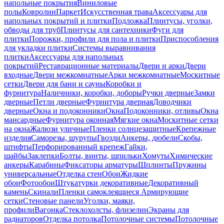
напольные покрытия
Виниловые
полы
Ковролин
Паркет
Искусственная трава
Аксессуары для
напольных покрытий и плитки
Подложка
Плинтусы, уголки,
обводы для труб
Плинтусы для сантехники
Фуги для
плитки
Порожки, профили для пола и плитки
Приспособления
для укладки плитки
Системы выравнивания
плитки
Аксессуары для напольных
покрытий
Реставрационные материалы
Двери и арки
Двери
входные
Двери межкомнатные
Арки межкомнатные
Москитные
сетки
Двери для бани и сауны
Коробки и
фурнитура
Наличники, коробки, доборы
Ручки дверные
Замки
дверные
Петли дверные
Фурнитура дверная
Доводчики
дверные
Окна и подоконники
Окна
Подоконники, отливы
Окна
мансардные
Фурнитура оконная
Мягкие окна
Москитные сетки
на окна
Жалюзи уличные
Пленки солнцезащитные
Крепежные
изделия
Саморезы, шурупы
Гвозди
Анкеры, дюбели
Скобы,
штифты
Перфорированный крепеж
Гайки,
шайбы
Заклепки
Болты, винты, шпильки
Хомуты
Химические
анкеры
Карабины
Фиксаторы арматуры
Шплинты
Пружины
универсальные
Отделка стен
Обои
Жидкие
обои
Фотообои
Штукатурки декоративные
Декоративный
камень
Скинали
Пленки самоклеящиеся
Армирующие
сетки
Стеновые панели
Уголки, маяки,
профили
Вагонка
Стеклохолсты, флизелин
Экраны для
радиаторов
Отделка потолка
Потолочные системы
Потолочные