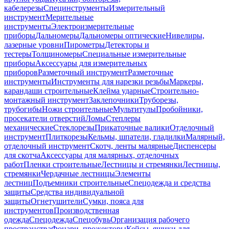
кабелерезы
Специнструменты
Измерительный
инструмент
Мерительные
инструменты
Электроизмерительные
приборы
Дальномеры
Дальномеры оптические
Нивелиры,
лазерные уровни
Пирометры
Детекторы и
тестеры
Толщиномеры
Специальные измерительные
приборы
Аксессуары для измерительных
приборов
Разметочный инструмент
Разметочные
инструменты
Инструменты для нарезки резьбы
Маркеры,
карандаши строительные
Клейма ударные
Строительно-
монтажный инструмент
Заклепочники
Труборезы,
трубогибы
Ножи строительные
Мультитулы
Пробойники,
просекатели отверстий
Ломы
Степлеры
механические
Стеклорезы
Прикаточные валики
Отделочный
инструмент
Плиткорезы
Кельмы, шпатели, гладилки
Малярный,
отделочный инструмент
Скотч, ленты малярные
Диспенсеры
для скотча
Аксессуары для малярных, отделочных
работ
Пленки строительные
Лестницы и стремянки
Лестницы,
стремянки
Чердачные лестницы
Элементы
лестниц
Подъемники строительные
Спецодежда и средства
защиты
Средства индивидуальной
защиты
Огнетушители
Сумки, пояса для
инструментов
Производственная
одежда
Спецодежда
Спецобувь
Организация рабочего
пространства
Фонари, прожекторы
Кейсы, ящики для