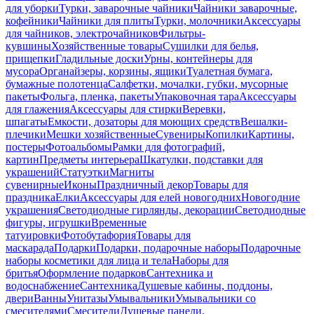
для уборки
Турки, заварочные чайники
Чайники заварочные,
кофейники
Чайники для плиты
Турки, молочники
Аксессуары
для чайников, электрочайников
Фильтры-
кувшины
Хозяйственные товары
Сушилки для белья,
прищепки
Гладильные доски
Урны, контейнеры для
мусора
Органайзеры, корзины, ящики
Туалетная бумага,
бумажные полотенца
Салфетки, мочалки, губки, мусорные
пакеты
Фольга, пленка, пакеты
Упаковочная тара
Аксессуары
для глажения
Аксессуары для стирки
Веревки,
шпагаты
Емкости, дозаторы для моющих средств
Вешалки-
плечики
Мешки хозяйственные
Сувениры
Копилки
Картины,
постеры
Фотоальбомы
Рамки для фотографий,
картин
Предметы интерьера
Шкатулки, подставки для
украшений
Статуэтки
Магниты
сувенирные
Иконы
Праздничный декор
Товары для
праздника
Елки
Аксессуары для елей новогодних
Новогодние
украшения
Светодиодные гирлянды, декорации
Светодиодные
фигуры, игрушки
Временные
татуировки
Фотобутафория
Товары для
маскарада
Подарки
Подарки, подарочные наборы
Подарочные
наборы косметики для лица и тела
Наборы для
бритья
Оформление подарков
Сантехника и
водоснабжение
Сантехника
Душевые кабины, поддоны,
двери
Ванны
Унитазы
Умывальники
Умывальники со
смесителями
Смесители
Душевые панели,