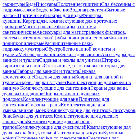
гарнитуры
Биде
Писсуары
Полотенцесушители
Спа-бассейны с
гидромассажем
Водоснабжение
Водонагреватели
Бытовые
насосы
Проточные фильтры для воды
Фильтры-
кувшины
Картриджи, комплектующие для проточных
фильтров
Магистральные фильтры, системы
сантехнические
Аксессуары для магистральных фильтров,
систем сантехнических
Трубы полипропиленовые
Фитинги
полипропиленовые
Расширительные баки,
гидроаккумуляторы
Обустройство ванной комнаты и
туалета
Мебель для ванной
Зеркала для ванной
Аксессуары для
ванной и туалета
Сиденья и чехлы для унитаза
Шторки,
карнизы для ванны
Стеклянные, пластиковые шторки для
ванны
Наборы для ванной и туалета
Зеркала
косметические
Сиденья для ванны
Коврики для ванной и
туалета
Экран-дверки в туалет
Комплектующие для мебели в
ванную
Комплектующие для сантехники
Экраны для ванн,
душевых поддонов
Опоры для ванн, душевых
поддонов
Комплектующие для ванн
Плинтусы для
сантехники
Сифоны, трапы
Комплектующие для
умывальников, моек
Комплектующие для унитазов, писсуаров,
биде
Бачки для унитазов
Комплектующие для душевых
гарнитуров
Комплектующие для сифонов,
трапов
Комплектующие для смесителей
Комплектующие для
душевых кабин, уголков
Сантехника для кухни
Кухонные
мойки
Кухонные мойки со смесителями
Смесители для