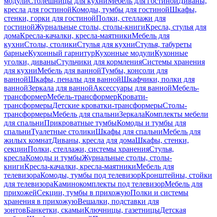
модули
Столешницы для кухни
Мебель для гостиной
Диваны,
кресла для гостиной
Комоды, тумбы для гостиной
Шкафы,
стенки, горки для гостиной
Полки, стеллажи для
гостиной
Журнальные столы, столы-книги
Кресла, стулья для
дома
Кресла-качалки, кресла-маятники
Мебель для
кухни
Столы, столики
Стулья для кухни
Стулья, табуреты
барные
Кухонный гарнитур
Кухонные модули
Кухонные
уголки, диваны
Стульчики для кормления
Системы хранения
для кухни
Мебель для ванной
Тумбы, консоли для
ванной
Шкафы, пеналы для ванной
Шкафчики, полки для
ванной
Зеркала для ванной
Аксессуары для ванной
Мебель-
трансформер
Мебель-трансформер
Кровати-
трансформеры
Детские кроватки-трансформеры
Столы-
трансформеры
Мебель для спальни
Зеркала
Комплекты мебели
для спальни
Прикроватные тумбы
Комоды и тумбы для
спальни
Туалетные столики
Шкафы для спальни
Мебель для
жилых комнат
Диваны, кресла для дома
Шкафы, стенки,
секции
Полки, стеллажи, системы хранения
Стулья,
кресла
Комоды и тумбы
Журнальные столы, столы-
книги
Кресла-качалки, кресла-маятники
Мебель для
телевизора
Комоды, тумбы под телевизор
Кронштейны, стойки
для телевизора
Каминокомплекты под телевизор
Мебель для
прихожей
Секции, тумбы в прихожую
Полки и системы
хранения в прихожую
Вешалки, подставки для
зонтов
Банкетки, скамьи
Ключницы, газетницы
Детская