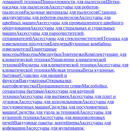
домашней техники
Принадлежности для пылесосов
Щетки,
насадки для пылесосов
Аксессуары для роботов-
пылесосов
Расходные материалы для пылесосов
Станции,
аккумуляторы для роботов-пылесосов
Аксессуары для
швейных машин
Аксессуары для промышленного швейного
оборудования
Аксессуары для стиральных и сушильных
машин
Аксессуары для пароочистителей,
отпаривателей
Аксессуары для стеклоочистителей
Техника для
измельчения продуктов
Блендеры
Кухонные комбайны,
измельчители
Планетарные
миксеры
Миксеры
Мясорубки
Ломтерезки
Комплектующие для
климатической техники
Управление климатической
техникой
Фильтры для климатической техники
Аксессуары для
климатической техники
Мелкая техника
Весы кухонные,
бытовые
Сушилки для овощей и
фруктов
Вакууматоры
Открывалки,
картофелечистки
Проращиватели семян
Маслобойки,
сепараторы бытовые
Аксессуары для крупной
техники
Аксессуары для вытяжек
Аксессуары для плит и
духовок
Аксессуары для холодильников
Аксессуары для
посудомоечных машин
Средства для посудомоечных
машин
Средства для ухода за техникой
Аксессуары для
кухонной техники
Аксессуары для микроволновых
печей
Вакуумные пакеты, контейнеры
Аксессуары для
кофемашин
Аксессуары для мультиварок,