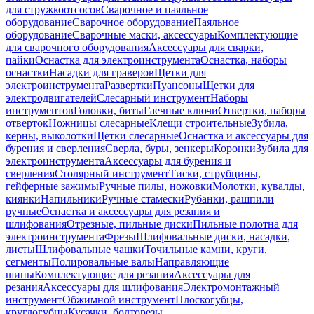
для стружкоотсосов
Сварочное и паяльное
оборудование
Сварочное оборудование
Паяльное
оборудование
Сварочные маски, аксессуары
Комплектующие
для сварочного оборудования
Аксессуары для сварки,
пайки
Оснастка для электроинструмента
Оснастка, наборы
оснастки
Насадки для граверов
Щетки для
электроинструмента
Развертки
Пуансоны
Щетки для
электродвигателей
Слесарный инструмент
Наборы
инструментов
Головки, биты
Гаечные ключи
Отвертки, наборы
отверток
Ножницы слесарные
Клещи строительные
Зубила,
керны, выколотки
Щетки слесарные
Оснастка и аксессуары для
бурения и сверления
Сверла, буры, зенкеры
Коронки
Зубила для
электроинструмента
Аксессуары для бурения и
сверления
Столярный инструмент
Тиски, струбцины,
гейферные зажимы
Ручные пилы, ножовки
Молотки, кувалды,
киянки
Напильники
Ручные стамески
Рубанки, рашпили
ручные
Оснастка и аксессуары для резания и
шлифования
Отрезные, пильные диски
Пильные полотна для
электроинструмента
Фрезы
Шлифовальные диски, насадки,
листы
Шлифовальные чашки
Точильные камни, круги,
сегменты
Полировальные валы
Направляющие
шины
Комплектующие для резания
Аксессуары для
резания
Аксессуары для шлифования
Электромонтажный
инструмент
Обжимной инструмент
Плоскогубцы,
круглогубцы
Кусачки, болторезы,