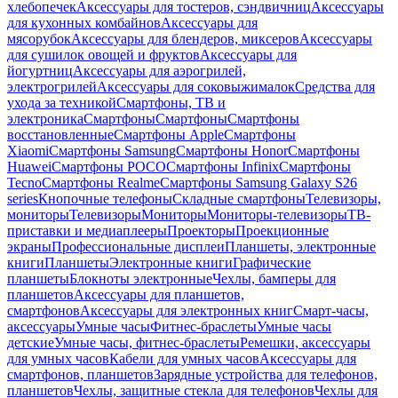
хлебопечек
Аксессуары для тостеров, сэндвичниц
Аксессуары
для кухонных комбайнов
Аксессуары для
мясорубок
Аксессуары для блендеров, миксеров
Аксессуары
для сушилок овощей и фруктов
Аксессуары для
йогуртниц
Аксессуары для аэрогрилей,
электрогрилей
Аксессуары для соковыжималок
Средства для
ухода за техникой
Смартфоны, ТВ и
электроника
Смартфоны
Смартфоны
Смартфоны
восстановленные
Смартфоны Apple
Смартфоны
Xiaomi
Смартфоны Samsung
Смартфоны Honor
Смартфоны
Huawei
Смартфоны POCO
Смартфоны Infinix
Смартфоны
Tecno
Смартфоны Realme
Смартфоны Samsung Galaxy S26
series
Кнопочные телефоны
Складные смартфоны
Телевизоры,
мониторы
Телевизоры
Мониторы
Мониторы-телевизоры
ТВ-
приставки и медиаплееры
Проекторы
Проекционные
экраны
Профессиональные дисплеи
Планшеты, электронные
книги
Планшеты
Электронные книги
Графические
планшеты
Блокноты электронные
Чехлы, бамперы для
планшетов
Аксессуары для планшетов,
смартфонов
Аксессуары для электронных книг
Смарт-часы,
аксессуары
Умные часы
Фитнес-браслеты
Умные часы
детские
Умные часы, фитнес-браслеты
Ремешки, аксессуары
для умных часов
Кабели для умных часов
Аксессуары для
смартфонов, планшетов
Зарядные устройства для телефонов,
планшетов
Чехлы, защитные стекла для телефонов
Чехлы для