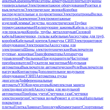
анкеры
Карабины
Фиксаторы арматуры
Шплинты
Пружины
универсальные
Электромонтажное оборудование
Розетки и
выключатели
Электрические звонки
Коробки
распределительные и подрозетники
Электропатроны
Вилки,
штепсели
Заземление
Электромонтажные
изделия
Клеммы
Средства диэлектрические
Трубки
термоусаживаемые
Изолирующие зажимы
Кабель и системы
для прокладки
Короба, трубы, металлорукав
Силовой
кабель
Наконечники, гильзы кабельные
Аксессуары для труб,
коробов
Кабельный крепеж
Арматура СИП
Электрощитовое
оборудование
Электрощиты
Аксессуары для
электрощита
Шины электротехнические
Выключатели
путевые, концевые
Трансформаторы
Аппаратура
управления
Рубильники
Предохранители
Частотные
преобразователи
Пускатели магнитные
Модульная
автоматика
Выключатели автоматические
Реле
Выключатели
нагрузки
Контакторы
Дополнительное модульное
оборудование
УЗИП
Автоматика пуска
двигателя
Дифференциальные
автоматы
УЗО
Конденсаторы
Комплексная защита
электродвигателей
Аксессуары для модульной
автоматики
Приборы учета
Счетчики газа
Счетчики
электроэнергии
Счетчики воды
Ремонт и отделка
Напольные
покрытия и
плитка
Плитка
Ламинат
Линолеум
Керамогранит
Спортивные