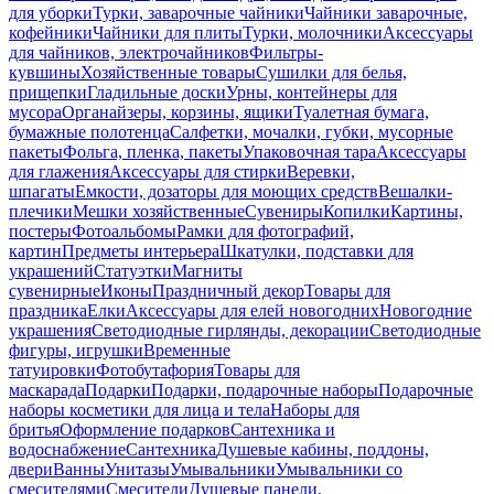
для уборки
Турки, заварочные чайники
Чайники заварочные,
кофейники
Чайники для плиты
Турки, молочники
Аксессуары
для чайников, электрочайников
Фильтры-
кувшины
Хозяйственные товары
Сушилки для белья,
прищепки
Гладильные доски
Урны, контейнеры для
мусора
Органайзеры, корзины, ящики
Туалетная бумага,
бумажные полотенца
Салфетки, мочалки, губки, мусорные
пакеты
Фольга, пленка, пакеты
Упаковочная тара
Аксессуары
для глажения
Аксессуары для стирки
Веревки,
шпагаты
Емкости, дозаторы для моющих средств
Вешалки-
плечики
Мешки хозяйственные
Сувениры
Копилки
Картины,
постеры
Фотоальбомы
Рамки для фотографий,
картин
Предметы интерьера
Шкатулки, подставки для
украшений
Статуэтки
Магниты
сувенирные
Иконы
Праздничный декор
Товары для
праздника
Елки
Аксессуары для елей новогодних
Новогодние
украшения
Светодиодные гирлянды, декорации
Светодиодные
фигуры, игрушки
Временные
татуировки
Фотобутафория
Товары для
маскарада
Подарки
Подарки, подарочные наборы
Подарочные
наборы косметики для лица и тела
Наборы для
бритья
Оформление подарков
Сантехника и
водоснабжение
Сантехника
Душевые кабины, поддоны,
двери
Ванны
Унитазы
Умывальники
Умывальники со
смесителями
Смесители
Душевые панели,