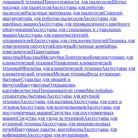
домашней техники
Принадлежности для пылесосов
Щетки,
насадки для пылесосов
Аксессуары для роботов-
пылесосов
Расходные материалы для пылесосов
Станции,
аккумуляторы для роботов-пылесосов
Аксессуары для
швейных машин
Аксессуары для промышленного швейного
оборудования
Аксессуары для стиральных и сушильных
машин
Аксессуары для пароочистителей,
отпаривателей
Аксессуары для стеклоочистителей
Техника для
измельчения продуктов
Блендеры
Кухонные комбайны,
измельчители
Планетарные
миксеры
Миксеры
Мясорубки
Ломтерезки
Комплектующие для
климатической техники
Управление климатической
техникой
Фильтры для климатической техники
Аксессуары для
климатической техники
Мелкая техника
Весы кухонные,
бытовые
Сушилки для овощей и
фруктов
Вакууматоры
Открывалки,
картофелечистки
Проращиватели семян
Маслобойки,
сепараторы бытовые
Аксессуары для крупной
техники
Аксессуары для вытяжек
Аксессуары для плит и
духовок
Аксессуары для холодильников
Аксессуары для
посудомоечных машин
Средства для посудомоечных
машин
Средства для ухода за техникой
Аксессуары для
кухонной техники
Аксессуары для микроволновых
печей
Вакуумные пакеты, контейнеры
Аксессуары для
кофемашин
Аксессуары для мультиварок,