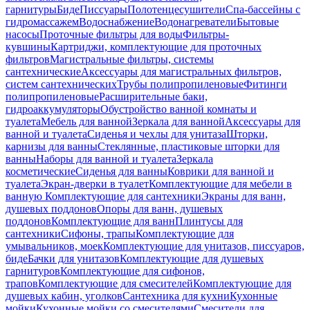
гарнитуры
Биде
Писсуары
Полотенцесушители
Спа-бассейны с
гидромассажем
Водоснабжение
Водонагреватели
Бытовые
насосы
Проточные фильтры для воды
Фильтры-
кувшины
Картриджи, комплектующие для проточных
фильтров
Магистральные фильтры, системы
сантехнические
Аксессуары для магистральных фильтров,
систем сантехнических
Трубы полипропиленовые
Фитинги
полипропиленовые
Расширительные баки,
гидроаккумуляторы
Обустройство ванной комнаты и
туалета
Мебель для ванной
Зеркала для ванной
Аксессуары для
ванной и туалета
Сиденья и чехлы для унитаза
Шторки,
карнизы для ванны
Стеклянные, пластиковые шторки для
ванны
Наборы для ванной и туалета
Зеркала
косметические
Сиденья для ванны
Коврики для ванной и
туалета
Экран-дверки в туалет
Комплектующие для мебели в
ванную
Комплектующие для сантехники
Экраны для ванн,
душевых поддонов
Опоры для ванн, душевых
поддонов
Комплектующие для ванн
Плинтусы для
сантехники
Сифоны, трапы
Комплектующие для
умывальников, моек
Комплектующие для унитазов, писсуаров,
биде
Бачки для унитазов
Комплектующие для душевых
гарнитуров
Комплектующие для сифонов,
трапов
Комплектующие для смесителей
Комплектующие для
душевых кабин, уголков
Сантехника для кухни
Кухонные
мойки
Кухонные мойки со смесителями
Смесители для