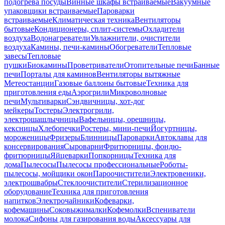
подогрева посуды
Винные шкафы встраиваемые
Вакуумные
упаковщики встраиваемые
Пароварки
встраиваемые
Климатическая техника
Вентиляторы
бытовые
Кондиционеры, сплит-системы
Охладители
воздуха
Водонагреватели
Увлажнители, очистители
воздуха
Камины, печи-камины
Обогреватели
Тепловые
завесы
Тепловые
пушки
Биокамины
Проветриватели
Отопительные печи
Банные
печи
Порталы для каминов
Вентиляторы вытяжные
Метеостанции
Газовые баллоны бытовые
Техника для
приготовления еды
Аэрогрили
Микроволновые
печи
Мультиварки
Сэндвичницы, хот-дог
мейкеры
Тостеры
Электрогрили,
электрошашлычницы
Вафельницы, орешницы,
кексницы
Хлебопечки
Ростеры, мини-печи
Йогуртницы,
мороженицы
Фризеры
Блинницы
Пароварки
Автоклавы для
консервирования
Сыроварни
Фритюрницы, фондю-
фритюрницы
Яйцеварки
Попкорницы
Техника для
дома
Пылесосы
Пылесосы профессиональные
Роботы-
пылесосы, мойщики окон
Пароочистители
Электровеники,
электрошвабры
Стеклоочистители
Стерилизационное
оборудование
Техника для приготовления
напитков
Электрочайники
Кофеварки,
кофемашины
Соковыжималки
Кофемолки
Вспениватели
молока
Сифоны для газирования воды
Аксессуары для