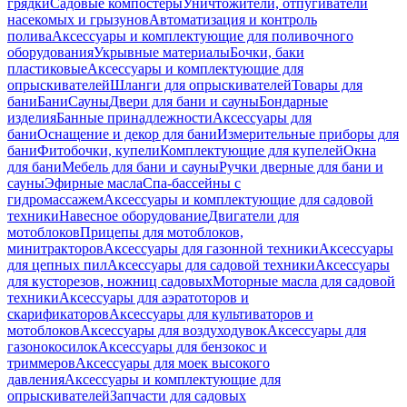
грядки
Садовые компостеры
Уничтожители, отпугиватели
насекомых и грызунов
Автоматизация и контроль
полива
Аксессуары и комплектующие для поливочного
оборудования
Укрывные материалы
Бочки, баки
пластиковые
Аксессуары и комплектующие для
опрыскивателей
Шланги для опрыскивателей
Товары для
бани
Бани
Сауны
Двери для бани и сауны
Бондарные
изделия
Банные принадлежности
Аксессуары для
бани
Оснащение и декор для бани
Измерительные приборы для
бани
Фитобочки, купели
Комплектующие для купелей
Окна
для бани
Мебель для бани и сауны
Ручки дверные для бани и
сауны
Эфирные масла
Спа-бассейны с
гидромассажем
Аксессуары и комплектующие для садовой
техники
Навесное оборудование
Двигатели для
мотоблоков
Прицепы для мотоблоков,
минитракторов
Аксессуары для газонной техники
Аксессуары
для цепных пил
Аксессуары для садовой техники
Аксессуары
для кусторезов, ножниц садовых
Моторные масла для садовой
техники
Аксессуары для аэратоторов и
скарификаторов
Аксессуары для культиваторов и
мотоблоков
Аксессуары для воздуходувок
Аксессуары для
газонокосилок
Аксессуары для бензокос и
триммеров
Аксессуары для моек высокого
давления
Аксессуары и комплектующие для
опрыскивателей
Запчасти для садовых