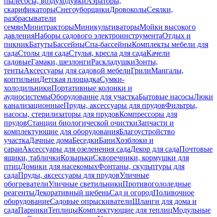
пылесосы, воздуходувки
Аэраторы,
скарификаторы
Снегоуборщики
Дровоколы
Сеялки,
разбрасыватели
семян
Минитракторы
Миникультиваторы
Мойки высокого
давления
Наборы садового электроинструмента
Отдых и
пикник
Батуты
Бассейны
Спа-бассейны
Комплекты мебели для
сада
Столы для сада
Стулья, кресла для сада
Качели
садовые
Гамаки, шезлонги
Раскладушки
Зонты,
тенты
Аксессуары для садовой мебели
Грили
Мангалы,
коптильни
Детская площадка
Сумки-
холодильники
Портативные колонки и
аудиосистемы
Оборудование для участка
Бытовые насосы
Люки
канализационные
Пруды, аксессуары для прудов
Фильтры,
насосы, стерилизаторы для прудов
Компрессоры для
прудов
Станции биологической очистки
Запчасти и
комплектующие для оборудования
Благоустройство
участка
Дачные дома
Беседки
Бани
Хозблоки и
сараи
Аксессуары для озеленения сада
Декор для сада
Почтовые
ящики, таблички
Козырьки
Скворечники, кормушки для
птиц
Домики для насекомых
Фонтаны, скульптуры для
сада
Пруды, аксессуары для прудов
Уличные
обогреватели
Уличные светильники
Противогололедные
реагенты
Декоративный щебень
Сад и огород
Поливочное
оборудование
Садовые опрыскиватели
Шланги для дома и
сада
Парники
Теплицы
Комплектующие для теплиц
Модульные