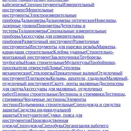
кабелерезы
Специнструменты
Измерительный
инструмент
Мерительные
инструменты
Электроизмерительные
приборы
Дальномеры
Дальномеры оптические
Нивелиры,
лазерные уровни
Пирометры
Детекторы и
тестеры
Толщиномеры
Специальные измерительные
приборы
Аксессуары для измерительных
приборов
Разметочный инструмент
Разметочные
инструменты
Инструменты для нарезки резьбы
Маркеры,
карандаши строительные
Клейма ударные
Строительно-
монтажный инструмент
Заклепочники
Труборезы,
трубогибы
Ножи строительные
Мультитулы
Пробойники,
просекатели отверстий
Ломы
Степлеры
механические
Стеклорезы
Прикаточные валики
Отделочный
инструмент
Плиткорезы
Кельмы, шпатели, гладилки
Малярный,
отделочный инструмент
Скотч, ленты малярные
Диспенсеры
для скотча
Аксессуары для малярных, отделочных
работ
Пленки строительные
Лестницы и стремянки
Лестницы,
стремянки
Чердачные лестницы
Элементы
лестниц
Подъемники строительные
Спецодежда и средства
защиты
Средства индивидуальной
защиты
Огнетушители
Сумки, пояса для
инструментов
Производственная
одежда
Спецодежда
Спецобувь
Организация рабочего
пространства
Фонари, прожекторы
Кейсы, ящики для