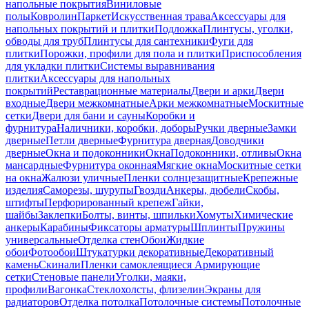
напольные покрытия
Виниловые
полы
Ковролин
Паркет
Искусственная трава
Аксессуары для
напольных покрытий и плитки
Подложка
Плинтусы, уголки,
обводы для труб
Плинтусы для сантехники
Фуги для
плитки
Порожки, профили для пола и плитки
Приспособления
для укладки плитки
Системы выравнивания
плитки
Аксессуары для напольных
покрытий
Реставрационные материалы
Двери и арки
Двери
входные
Двери межкомнатные
Арки межкомнатные
Москитные
сетки
Двери для бани и сауны
Коробки и
фурнитура
Наличники, коробки, доборы
Ручки дверные
Замки
дверные
Петли дверные
Фурнитура дверная
Доводчики
дверные
Окна и подоконники
Окна
Подоконники, отливы
Окна
мансардные
Фурнитура оконная
Мягкие окна
Москитные сетки
на окна
Жалюзи уличные
Пленки солнцезащитные
Крепежные
изделия
Саморезы, шурупы
Гвозди
Анкеры, дюбели
Скобы,
штифты
Перфорированный крепеж
Гайки,
шайбы
Заклепки
Болты, винты, шпильки
Хомуты
Химические
анкеры
Карабины
Фиксаторы арматуры
Шплинты
Пружины
универсальные
Отделка стен
Обои
Жидкие
обои
Фотообои
Штукатурки декоративные
Декоративный
камень
Скинали
Пленки самоклеящиеся
Армирующие
сетки
Стеновые панели
Уголки, маяки,
профили
Вагонка
Стеклохолсты, флизелин
Экраны для
радиаторов
Отделка потолка
Потолочные системы
Потолочные