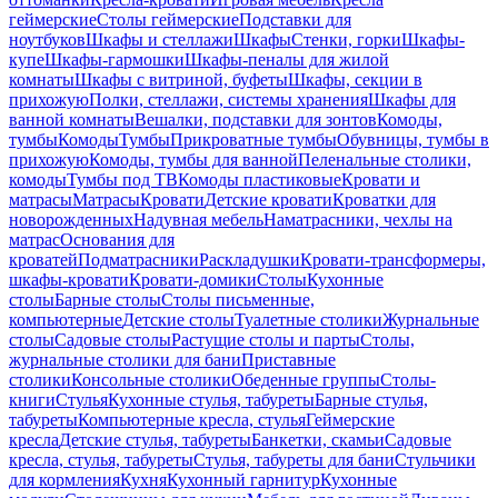
геймерские
Столы геймерские
Подставки для
ноутбуков
Шкафы и стеллажи
Шкафы
Стенки, горки
Шкафы-
купе
Шкафы-гармошки
Шкафы-пеналы для жилой
комнаты
Шкафы с витриной, буфеты
Шкафы, секции в
прихожую
Полки, стеллажи, системы хранения
Шкафы для
ванной комнаты
Вешалки, подставки для зонтов
Комоды,
тумбы
Комоды
Тумбы
Прикроватные тумбы
Обувницы, тумбы в
прихожую
Комоды, тумбы для ванной
Пеленальные столики,
комоды
Тумбы под ТВ
Комоды пластиковые
Кровати и
матрасы
Матрасы
Кровати
Детские кровати
Кроватки для
новорожденных
Надувная мебель
Наматрасники, чехлы на
матрас
Основания для
кроватей
Подматрасники
Раскладушки
Кровати-трансформеры,
шкафы-кровати
Кровати-домики
Столы
Кухонные
столы
Барные столы
Столы письменные,
компьютерные
Детские столы
Туалетные столики
Журнальные
столы
Садовые столы
Растущие столы и парты
Столы,
журнальные столики для бани
Приставные
столики
Консольные столики
Обеденные группы
Столы-
книги
Стулья
Кухонные стулья, табуреты
Барные стулья,
табуреты
Компьютерные кресла, стулья
Геймерские
кресла
Детские стулья, табуреты
Банкетки, скамьи
Садовые
кресла, стулья, табуреты
Стулья, табуреты для бани
Стульчики
для кормления
Кухня
Кухонный гарнитур
Кухонные