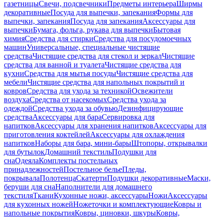
газетницы
Свечи, подсвечники
Предметы интерьера
Ширмы
декоративные
Посуда для выпечки, запекания
Формы для
выпечки, запекания
Посуда для запекания
Аксессуары для
выпечки
Бумага, фольга, рукава для выпечки
Бытовая
химия
Средства для стирки
Средства для посудомоечных
машин
Универсальные, специальные чистящие
средства
Чистящие средства для стекол и зеркал
Чистящие
средства для ванной и туалета
Чистящие средства для
кухни
Средства для мытья посуды
Чистящие средства для
мебели
Чистящие средства для напольных покрытий и
ковров
Средства для ухода за техникой
Освежители
воздуха
Средства от насекомых
Средства ухода за
одеждой
Средства ухода за обувью
Дезинфицирующие
средства
Аксессуары для бара
Сервировка для
напитков
Аксессуары для хранения напитков
Аксессуары для
приготовления коктейлей
Аксессуары для охлаждения
напитков
Наборы для бара, мини-бары
Штопоры, открывалки
для бутылок
Домашний текстиль
Подушки для
сна
Одеяла
Комплекты постельных
принадлежностей
Постельное белье
Пледы,
покрывала
Полотенца
Скатерти
Подушки декоративные
Маски,
беруши для сна
Наполнители для домашнего
текстиля
Ткани
Кухонные ножи, аксессуары
Ножи
Аксессуары
для кухонных ножей
Ножеточки и комплектующие
Ковры и
напольные покрытия
Ковры, циновки, шкуры
Ковры,