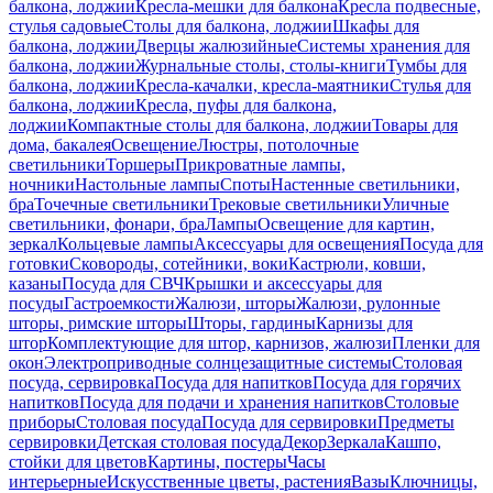
балкона, лоджии
Кресла-мешки для балкона
Кресла подвесные,
стулья садовые
Столы для балкона, лоджии
Шкафы для
балкона, лоджии
Дверцы жалюзийные
Системы хранения для
балкона, лоджии
Журнальные столы, столы-книги
Тумбы для
балкона, лоджии
Кресла-качалки, кресла-маятники
Стулья для
балкона, лоджии
Кресла, пуфы для балкона,
лоджии
Компактные столы для балкона, лоджии
Товары для
дома, бакалея
Освещение
Люстры, потолочные
светильники
Торшеры
Прикроватные лампы,
ночники
Настольные лампы
Споты
Настенные светильники,
бра
Точечные светильники
Трековые светильники
Уличные
светильники, фонари, бра
Лампы
Освещение для картин,
зеркал
Кольцевые лампы
Аксессуары для освещения
Посуда для
готовки
Сковороды, сотейники, воки
Кастрюли, ковши,
казаны
Посуда для СВЧ
Крышки и аксессуары для
посуды
Гастроемкости
Жалюзи, шторы
Жалюзи, рулонные
шторы, римские шторы
Шторы, гардины
Карнизы для
штор
Комплектующие для штор, карнизов, жалюзи
Пленки для
окон
Электроприводные солнцезащитные системы
Столовая
посуда, сервировка
Посуда для напитков
Посуда для горячих
напитков
Посуда для подачи и хранения напитков
Столовые
приборы
Столовая посуда
Посуда для сервировки
Предметы
сервировки
Детская столовая посуда
Декор
Зеркала
Кашпо,
стойки для цветов
Картины, постеры
Часы
интерьерные
Искусственные цветы, растения
Вазы
Ключницы,