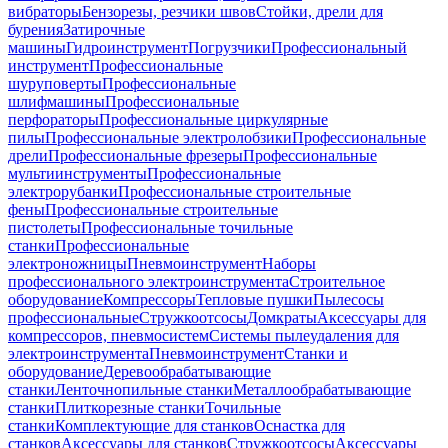
вибраторы
Бензорезы, резчики швов
Стойки, дрели для
бурения
Затирочные
машины
Гидроинструмент
Погрузчики
Профессиональный
инструмент
Профессиональные
шуруповерты
Профессиональные
шлифмашины
Профессиональные
перфораторы
Профессиональные циркулярные
пилы
Профессиональные электролобзики
Профессиональные
дрели
Профессиональные фрезеры
Профессиональные
мультиинструменты
Профессиональные
электрорубанки
Профессиональные строительные
фены
Профессиональные строительные
пистолеты
Профессиональные точильные
станки
Профессиональные
электроножницы
Пневмоинструмент
Наборы
профессионального электроинструмента
Строительное
оборудование
Компрессоры
Тепловые пушки
Пылесосы
профессиональные
Стружкоотсосы
Домкраты
Аксессуары для
компрессоров, пневмосистем
Системы пылеудаления для
электроинструмента
Пневмоинструмент
Станки и
оборудование
Деревообрабатывающие
станки
Ленточнопильные станки
Металлообрабатывающие
станки
Плиткорезные станки
Точильные
станки
Комплектующие для станков
Оснастка для
станков
Аксессуары для станков
Стружкоотсосы
Аксессуары