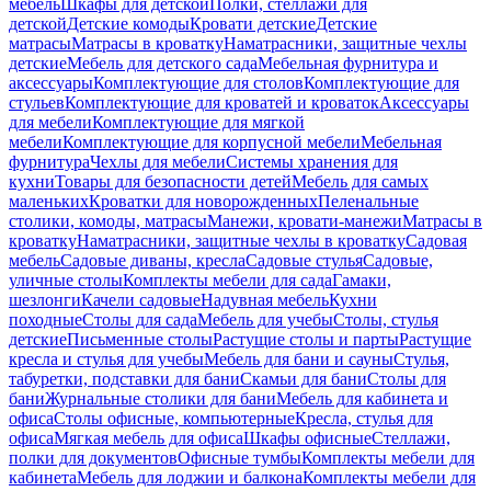
мебель
Шкафы для детской
Полки, стеллажи для
детской
Детские комоды
Кровати детские
Детские
матрасы
Матрасы в кроватку
Наматрасники, защитные чехлы
детские
Мебель для детского сада
Мебельная фурнитура и
аксессуары
Комплектующие для столов
Комплектующие для
стульев
Комплектующие для кроватей и кроваток
Аксессуары
для мебели
Комплектующие для мягкой
мебели
Комплектующие для корпусной мебели
Мебельная
фурнитура
Чехлы для мебели
Системы хранения для
кухни
Товары для безопасности детей
Мебель для самых
маленьких
Кроватки для новорожденных
Пеленальные
столики, комоды, матрасы
Манежи, кровати-манежи
Матрасы в
кроватку
Наматрасники, защитные чехлы в кроватку
Садовая
мебель
Садовые диваны, кресла
Садовые стулья
Садовые,
уличные столы
Комплекты мебели для сада
Гамаки,
шезлонги
Качели садовые
Надувная мебель
Кухни
походные
Столы для сада
Мебель для учебы
Столы, стулья
детские
Письменные столы
Растущие столы и парты
Растущие
кресла и стулья для учебы
Мебель для бани и сауны
Стулья,
табуретки, подставки для бани
Скамьи для бани
Столы для
бани
Журнальные столики для бани
Мебель для кабинета и
офиса
Столы офисные, компьютерные
Кресла, стулья для
офиса
Мягкая мебель для офиса
Шкафы офисные
Стеллажи,
полки для документов
Офисные тумбы
Комплекты мебели для
кабинета
Мебель для лоджии и балкона
Комплекты мебели для