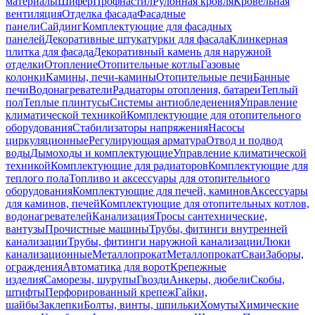
материалы
Шифер
Профнастил
Рулонная кровля
Кровельная
вентиляция
Отделка фасада
Фасадные
панели
Сайдинг
Комплектующие для фасадных
панелей
Декоративные штукатурки для фасада
Клинкерная
плитка для фасада
Декоративный камень для наружной
отделки
Отопление
Отопительные котлы
Газовые
колонки
Камины, печи-камины
Отопительные печи
Банные
печи
Водонагреватели
Радиаторы отопления, батареи
Теплый
пол
Теплые плинтусы
Системы антиобледенения
Управление
климатической техникой
Комплектующие для отопительного
оборудования
Стабилизаторы напряжения
Насосы
циркуляционные
Регулирующая арматура
Отвод и подвод
воды
Дымоходы и комплектующие
Управление климатической
техникой
Комплектующие для радиаторов
Комплектующие для
теплого пола
Топливо и аксессуары для отопительного
оборудования
Комплектующие для печей, каминов
Аксессуары
для каминов, печей
Комплектующие для отопительных котлов,
водонагревателей
Канализация
Тросы сантехнические,
вантузы
Прочистные машины
Трубы, фитинги внутренней
канализации
Трубы, фитинги наружной канализации
Люки
канализационные
Металлопрокат
Металлопрокат
Сваи
Заборы,
ограждения
Автоматика для ворот
Крепежные
изделия
Саморезы, шурупы
Гвозди
Анкеры, дюбели
Скобы,
штифты
Перфорированный крепеж
Гайки,
шайбы
Заклепки
Болты, винты, шпильки
Хомуты
Химические