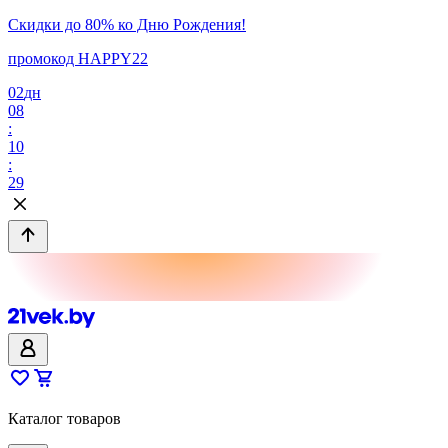
Скидки до 80% ко Дню Рождения!
промокод HAPPY22
02
дн
08
:
10
:
29
Каталог товаров