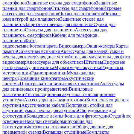
смартфонов
Защитные стекла для смартфонов
Защитные
пленки для смартфонов
Стилусы для смартфонов
Игровые
аксессуары для смартфонов
Чехлы для планшетов
Чехлы с
клавиатурой для планшетов
Защитные стекла для
планшетов
Защитные пленки для планшетов
Сумки для
планшетов
Стилусы для планшетов
Аксессуары для
планшетов, смартфонов
Кабели для телефонов,
планшетов
Фото,
видеосъемка
Фотоаппараты
Видеокамеры
Экшн-камеры
Карты
памяти
Объективы
Вспышки
Аксессуары для камер
Сумки и
чехлы для камер
Зарядные устройства, аккумуляторы для фото,
видеокамер
Аксессуары для объективов
Штативы
Цифровые
фоторамки
Аудиотехника
Мультимедиа акустика
Радиочасы,
метеостанции
Радиоприемники
Музыкальные
центры
Домашние кинотеатры
Акустические
системы
Проигрыватели виниловых пластинок
Аксессуары
для виниловых проигрывателей
Виниловые
пластинки
Инсталляционная акустика
Трансляционные
усилители
Аксессуары для аудиотехники
Комплектующие для
акустики
Акустические кабели
Подставки, стойки для
акустики
Сумки, чехлы для акустики
Оборудование для
фотостудии
Кольцевые лампы
Фоны для фотостудии
Студийное
освещение
Насадки светоформирующие для
фотостудии
Фотозонты, отражатели
Оборудование для
предметной съемки
Вспышки студийные
Комплекты