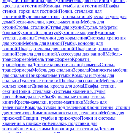
модули
Столешницы для кухни
Мебель для гостиной
Диваны,
кресла для гостиной
Комоды, тумбы для гостиной
Шкафы,
стенки, горки для гостиной
Полки, стеллажи для
гостиной
Журнальные столы, столы-книги
Кресла, стулья для
дома
Кресла-качалки, кресла-маятники
Мебель для
кухни
Столы, столики
Стулья для кухни
Стулья, табуреты
барные
Кухонный гарнитур
Кухонные модули
Кухонные
уголки, диваны
Стульчики для кормления
Системы хранения
для кухни
Мебель для ванной
Тумбы, консоли для
ванной
Шкафы, пеналы для ванной
Шкафчики, полки для
ванной
Зеркала для ванной
Аксессуары для ванной
Мебель-
трансформер
Мебель-трансформер
Кровати-
трансформеры
Детские кроватки-трансформеры
Столы-
трансформеры
Мебель для спальни
Зеркала
Комплекты мебели
для спальни
Прикроватные тумбы
Комоды и тумбы для
спальни
Туалетные столики
Шкафы для спальни
Мебель для
жилых комнат
Диваны, кресла для дома
Шкафы, стенки,
секции
Полки, стеллажи, системы хранения
Стулья,
кресла
Комоды и тумбы
Журнальные столы, столы-
книги
Кресла-качалки, кресла-маятники
Мебель для
телевизора
Комоды, тумбы под телевизор
Кронштейны, стойки
для телевизора
Каминокомплекты под телевизор
Мебель для
прихожей
Секции, тумбы в прихожую
Полки и системы
хранения в прихожую
Вешалки, подставки для
зонтов
Банкетки, скамьи
Ключницы, газетницы
Детская