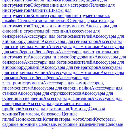
инструментов
Оборудование для мастерской
Тележки для
инструментов
Магниты
Шкафы для
инструментов
Комплектующие для инструментальных
шкафов
Стеллажи металлические
Стенды, держатели для
инструментов
Поддоны для инструментов
Аксессуары для
силовой и строительной техники
Аксессуары для
бензорезов
Аксессуары для бетоносмесителей
Аксессуары для
виброоборудования
Аксессуары для генераторов
Аксессуары
для затирочных машин
Аксессуары для мотопомп
Аксессуары
для мотобуров и бензобуров
Аксессуары для строительного
инструмента
Аксессуары пневмооборудования
Аксессуары для
бензорезов
Аксессуары для бетоносмесителей
Аксессуары для
виброоборудования
Аксессуары для генераторов
Аксессуары
для затирочных машин
Аксессуары для мотопомп
Аксессуары
для мотобуров и бензобуров
Аксессуары для
электроинструмента
Аксессуары для компрессоров,
пневмосистем
Аксессуары для сварки, пайки
Аксессуары для
станков
Аксессуары для стружкоотсосов
Аксессуары для
бурения и сверления
Аксессуары для резания
Аксессуары для
шлифования
Аксессуары для измерительных
приборов
Аксессуары для станков
Дом и сад
Садовая
техника
Триммеры, бензокосы
Цепные
пилы
Газонокосилки
Культиваторы, мотоблоки
Кусторезы,
садовые ножницы
Садовые, кормовые измельчители
Садовые