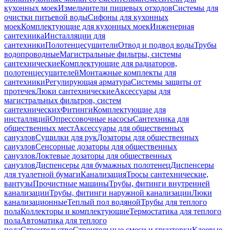
кухонных моек
Измельчители пищевых отходов
Системы для
очистки питьевой воды
Сифоны для кухонных
моек
Комплектующие для кухонных моек
Инженерная
сантехника
Инсталляции для
сантехники
Полотенцесушители
Отвод и подвод воды
Трубы
водопроводные
Магистральные фильтры, системы
сантехнические
Комплектующие для радиаторов,
полотенцесушителей
Монтажные комплекты для
сантехники
Регулирующая арматура
Системы защиты от
протечек
Люки сантехнические
Аксессуары для
магистральных фильтров, систем
сантехнических
Фитинги
Комплектующие для
инсталляций
Опрессовочные насосы
Сантехника для
общественных мест
Аксессуары для общественных
санузлов
Сушилки для рук
Дозаторы для общественных
санузлов
Сенсорные дозаторы для общественных
санузлов
Локтевые дозаторы для общественных
санузлов
Диспенсеры для бумажных полотенец
Диспенсеры
для туалетной бумаги
Канализация
Тросы сантехнические,
вантузы
Прочистные машины
Трубы, фитинги внутренней
канализации
Трубы, фитинги наружной канализации
Люки
канализационные
Теплый пол водяной
Трубы для теплого
пола
Коллекторы и комплектующие
Термостатика для теплого
пола
Автоматика для теплого
пола
Строительство
Строительные смеси и грунтовки
Клеевые