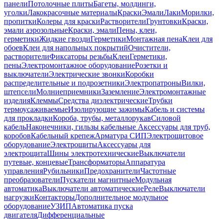
панели
Потолочные плиты
Багеты, молдинги,
уголки
Лакокрасочные материалы
Краски
Эмали
Лаки
Морилки,
пропитки
Колеры для краски
Растворители
Грунтовки
Краски,
эмали аэрозольные
Краски, эмали
Пены, клеи,
герметики
Жидкие гвозди
Герметики
Монтажная пена
Клеи для
обоев
Клеи для напольных покрытий
Очистители,
растворители
Фиксаторы резьбы
Клеи
Герметики,
пены
Электромонтажное оборудование
Розетки и
выключатели
Электрические звонки
Коробки
распределительные и подрозетники
Электропатроны
Вилки,
штепсели
Молниеприемники
Заземление
Электромонтажные
изделия
Клеммы
Средства диэлектрические
Трубки
термоусаживаемые
Изолирующие зажимы
Кабель и системы
для прокладки
Короба, трубы, металлорукав
Силовой
кабель
Наконечники, гильзы кабельные
Аксессуары для труб,
коробов
Кабельный крепеж
Арматура СИП
Электрощитовое
оборудование
Электрощиты
Аксессуары для
электрощита
Шины электротехнические
Выключатели
путевые, концевые
Трансформаторы
Аппаратура
управления
Рубильники
Предохранители
Частотные
преобразователи
Пускатели магнитные
Модульная
автоматика
Выключатели автоматические
Реле
Выключатели
нагрузки
Контакторы
Дополнительное модульное
оборудование
УЗИП
Автоматика пуска
двигателя
Дифференциальные