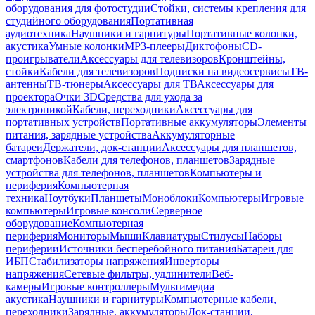
оборудования для фотостудии
Стойки, системы крепления для
студийного оборудования
Портативная
аудиотехника
Наушники и гарнитуры
Портативные колонки,
акустика
Умные колонки
MP3-плееры
Диктофоны
CD-
проигрыватели
Аксессуары для телевизоров
Кронштейны,
стойки
Кабели для телевизоров
Подписки на видеосервисы
ТВ-
антенны
ТВ-тюнеры
Аксессуары для ТВ
Аксессуары для
проектора
Очки 3D
Средства для ухода за
электроникой
Кабели, переходники
Аксессуары для
портативных устройств
Портативные аккумуляторы
Элементы
питания, зарядные устройства
Аккумуляторные
батареи
Держатели, док-станции
Аксессуары для планшетов,
смартфонов
Кабели для телефонов, планшетов
Зарядные
устройства для телефонов, планшетов
Компьютеры и
периферия
Компьютерная
техника
Ноутбуки
Планшеты
Моноблоки
Компьютеры
Игровые
компьютеры
Игровые консоли
Серверное
оборудование
Компьютерная
периферия
Мониторы
Мыши
Клавиатуры
Стилусы
Наборы
периферии
Источники бесперебойного питания
Батареи для
ИБП
Стабилизаторы напряжения
Инверторы
напряжения
Сетевые фильтры, удлинители
Веб-
камеры
Игровые контроллеры
Мультимедиа
акустика
Наушники и гарнитуры
Компьютерные кабели,
переходники
Зарядные, аккумуляторы
Док-станции,