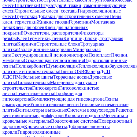
смеси
Шпатлевки
Штукатурки
Стяжки, самонивелирующие
смеси
Строительные смеси, составы
Гидроизоляционные
смеси
Грунтовки
Добавки для строительных смесей
Пены,
клеи, герметики
Жидкие гвозди
Герметики
Монтажная
пена
Клеи для обоев
Клеи для напольных
покрытий
Очистители, растворители
Фиксаторы
резьбы
Клеи
Герметики, пены
Кирпичи, блоки, тротуарная
плитка
Кирпичи
Строительные блоки
Тротуарная
плитка
Изоляционные материалы
Минеральная
вата
Экструдированный пенополистирол
Пенопласт
Пленки,
мембраны
Отражающая теплоизоляция
Гидроизоляционные
ленты
Поликарбонат
Шумоизоляция
Теплоизоляция
Звукоизоляц
плитные и пиломатериалы
Плиты OSB
Фанера
ДСП,
ЛДСП
Мебельные щиты
Террасные доски
Древесные
плиты
Пиломатериалы
Материалы для сухого
строительства
Гипсокартон
Гипсоволокнистые
листы
Цементные плиты
Профили для
гипсокартона
Комплектующие для гипсокартона
Ленты
армирующие
Уплотнительные ленты
Гипсовые и цементные
плиты
Вентиляторы вытяжные
Системы воздуховодов
Решетки
вентиляционные, диффузоры
Кровля и водосток
Черепица и
кровельные материалы
Водосточные системы
Поверхностный
водоотвод
Кровельные софиты
Доборные элементы
кровли
Гидроизоляционные