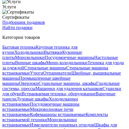
Услуги
Сертификаты
Подборщик подарков
Найти подарки
Категории товаров
Бытовая техника
Крупная техника для
кухни
Холодильники
Вытяжки
Кухонные
плиты
Морозильники
Посудомоечные машины
Настольные
плиты
Винные шкафы
Мини-холодильники
Техника для ухода
за одеждой
Стиральные машины
Стиральные машины
встраиваемые
Утюги
Отпариватели
Швейные, вышивальные
машины
Промышленные швейные
машины
Оверлоки
Сушильные машины, шкафы
Гладильные
системы, прессы
Машинки для удаления катышков
Сушилки
для обуви
Встраиваемая техника, оборудование
Варочные
панели
Духовые шкафы
Холодильники
встраиваемые
Посудомоечные машины
встраиваемые
Микроволновые печи
встраиваемые
Кофемашины встраиваемые
Комплекты
встраиваемой техники
Морозильники
встраиваемые
Измельчители пищевых отходов
Шкафы для