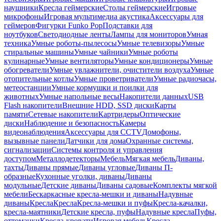
наушники
Кресла геймерские
Столы геймерские
Игровые
микрофоны
Игровая мультимедиа акустика
Аксессуары для
геймеров
Фигурки Funko Pop
Подставки для
ноутбуков
Светодиодные ленты
Лампы для мониторов
Умная
техника
Умные роботы-пылесосы
Умные телевизоры
Умные
стиральные машины
Умные чайники
Умные роботы
кулинарные
Умные вентиляторы
Умные кондиционеры
Умные
обогреватели
Умные увлажнители, очистители воздуха
Умные
отопительные котлы
Умные проветриватели
Умные радиочасы,
метеостанции
Умные кормушки и поилки для
животных
Умные напольные весы
Накопители данных
USB
Flash накопители
Внешние HDD, SSD диски
Карты
памяти
Сетевые накопители
Картридеры
Оптические
диски
Наблюдение и безопасность
Камеры
видеонаблюдения
Аксессуары для CCTV
Домофоны,
вызывные панели
Датчики для дома
Охранные системы,
сигнализации
Системы контроля и управления
доступом
Металлодетекторы
Мебель
Мягкая мебель
Диваны,
тахты
Диваны прямые
Диваны угловые
Диваны П-
образные
Кухонные уголки, диваны
Диваны
модульные
Детские диваны
Диваны садовые
Комплекты мягкой
мебели
Бескаркасные кресла-мешки и диваны
Надувные
диваны
Кресла
Кресла
Кресла-мешки и пуфы
Кресла-качалки,
кресла-маятники
Детские кресла, пуфы
Надувные кресла
Пуфы,
оттоманки
Кресла-кровати
Игровая мебель
Кресла