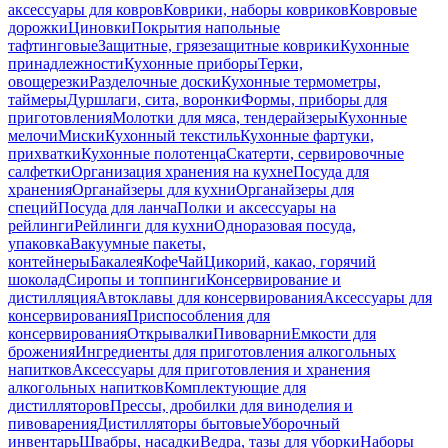
аксессуары для ковров
Коврики, наборы ковриков
Ковровые
дорожки
Циновки
Покрытия напольные
тафтинговые
Защитные, грязезащитные коврики
Кухонные
принадлежности
Кухонные приборы
Терки,
овощерезки
Разделочные доски
Кухонные термометры,
таймеры
Дуршлаги, сита, воронки
Формы, приборы для
приготовления
Молотки для мяса, тендерайзеры
Кухонные
мелочи
Миски
Кухонный текстиль
Кухонные фартуки,
прихватки
Кухонные полотенца
Скатерти, сервировочные
салфетки
Организация хранения на кухне
Посуда для
хранения
Органайзеры для кухни
Органайзеры для
специй
Посуда для ланча
Полки и аксессуары на
рейлинги
Рейлинги для кухни
Одноразовая посуда,
упаковка
Вакуумные пакеты,
контейнеры
Бакалея
Кофе
Чай
Цикорий, какао, горячий
шоколад
Сиропы и топпинги
Консервирование и
дистилляция
Автоклавы для консервирования
Аксессуары для
консервирования
Приспособления для
консервирования
Открывалки
Пивоварни
Емкости для
брожения
Ингредиенты для приготовления алкогольных
напитков
Аксессуары для приготовления и хранения
алкогольных напитков
Комплектующие для
дистилляторов
Прессы, дробилки для виноделия и
пивоварения
Дистилляторы бытовые
Уборочный
инвентарь
Швабры, насадки
Ведра, тазы для уборки
Наборы