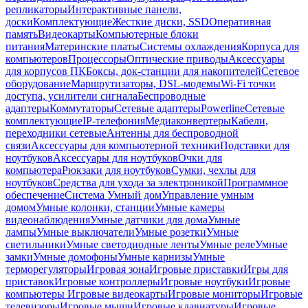
репликаторы
Интерактивные панели,
доски
Комплектующие
Жесткие диски, SSD
Оперативная
память
Видеокарты
Компьютерные блоки
питания
Материнские платы
Системы охлаждения
Корпуса для
компьютеров
Процессоры
Оптические приводы
Аксессуары
для корпусов ПК
Боксы, док-станции для накопителей
Сетевое
оборудование
Маршрутизаторы, DSL-модемы
Wi-Fi точки
доступа, усилители сигнала
Беспроводные
адаптеры
Коммутаторы
Сетевые адаптеры
Powerline
Сетевые
комплектующие
IP-телефония
Медиаконвертеры
Кабели,
переходники сетевые
Антенны для беспроводной
связи
Аксессуары для компьютерной техники
Подставки для
ноутбуков
Аксессуары для ноутбуков
Очки для
компьютера
Рюкзаки для ноутбуков
Сумки, чехлы для
ноутбуков
Средства для ухода за электроникой
Программное
обеспечение
Система Умный дом
Управление умным
домом
Умные колонки, станции
Умные камеры
видеонаблюдения
Умные датчики для дома
Умные
лампы
Умные выключатели
Умные розетки
Умные
светильники
Умные светодиодные ленты
Умные реле
Умные
замки
Умные домофоны
Умные карнизы
Умные
терморегуляторы
Игровая зона
Игровые приставки
Игры для
приставок
Игровые контроллеры
Игровые ноутбуки
Игровые
компьютеры
Игровые видеокарты
Игровые мониторы
Игровые
телевизоры
Игровые мыши
Игровые клавиатуры
Игровые