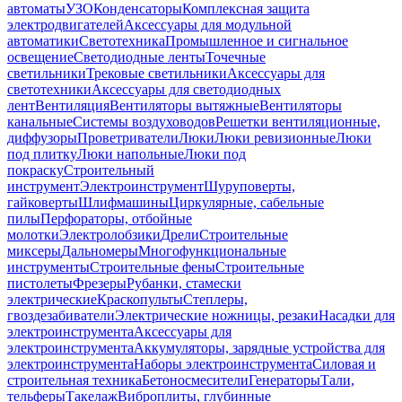
автоматы
УЗО
Конденсаторы
Комплексная защита
электродвигателей
Аксессуары для модульной
автоматики
Светотехника
Промышленное и сигнальное
освещение
Светодиодные ленты
Точечные
светильники
Трековые светильники
Аксессуары для
светотехники
Аксессуары для светодиодных
лент
Вентиляция
Вентиляторы вытяжные
Вентиляторы
канальные
Системы воздуховодов
Решетки вентиляционные,
диффузоры
Проветриватели
Люки
Люки ревизионные
Люки
под плитку
Люки напольные
Люки под
покраску
Строительный
инструмент
Электроинструмент
Шуруповерты,
гайковерты
Шлифмашины
Циркулярные, сабельные
пилы
Перфораторы, отбойные
молотки
Электролобзики
Дрели
Строительные
миксеры
Дальномеры
Многофункциональные
инструменты
Строительные фены
Строительные
пистолеты
Фрезеры
Рубанки, стамески
электрические
Краскопульты
Степлеры,
гвоздезабиватели
Электрические ножницы, резаки
Насадки для
электроинструмента
Аксессуары для
электроинструмента
Аккумуляторы, зарядные устройства для
электроинструмента
Наборы электроинструмента
Силовая и
строительная техника
Бетоносмесители
Генераторы
Тали,
тельферы
Такелаж
Виброплиты, глубинные