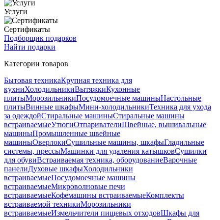
Услуги
Сертификаты
Подборщик подарков
Найти подарки
Категории товаров
Бытовая техника
Крупная техника для
кухни
Холодильники
Вытяжки
Кухонные
плиты
Морозильники
Посудомоечные машины
Настольные
плиты
Винные шкафы
Мини-холодильники
Техника для ухода
за одеждой
Стиральные машины
Стиральные машины
встраиваемые
Утюги
Отпариватели
Швейные, вышивальные
машины
Промышленные швейные
машины
Оверлоки
Сушильные машины, шкафы
Гладильные
системы, прессы
Машинки для удаления катышков
Сушилки
для обуви
Встраиваемая техника, оборудование
Варочные
панели
Духовые шкафы
Холодильники
встраиваемые
Посудомоечные машины
встраиваемые
Микроволновые печи
встраиваемые
Кофемашины встраиваемые
Комплекты
встраиваемой техники
Морозильники
встраиваемые
Измельчители пищевых отходов
Шкафы для