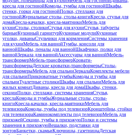
модули
Столешницы для кухни
Мебель для гостиной
Диваны,
кресла для гостиной
Комоды, тумбы для гостиной
Шкафы,
стенки, горки для гостиной
Полки, стеллажи для
гостиной
Журнальные столы, столы-книги
Кресла, стулья для
дома
Кресла-качалки, кресла-маятники
Мебель для
кухни
Столы, столики
Стулья для кухни
Стулья, табуреты
барные
Кухонный гарнитур
Кухонные модули
Кухонные
уголки, диваны
Стульчики для кормления
Системы хранения
для кухни
Мебель для ванной
Тумбы, консоли для
ванной
Шкафы, пеналы для ванной
Шкафчики, полки для
ванной
Зеркала для ванной
Аксессуары для ванной
Мебель-
трансформер
Мебель-трансформер
Кровати-
трансформеры
Детские кроватки-трансформеры
Столы-
трансформеры
Мебель для спальни
Зеркала
Комплекты мебели
для спальни
Прикроватные тумбы
Комоды и тумбы для
спальни
Туалетные столики
Шкафы для спальни
Мебель для
жилых комнат
Диваны, кресла для дома
Шкафы, стенки,
секции
Полки, стеллажи, системы хранения
Стулья,
кресла
Комоды и тумбы
Журнальные столы, столы-
книги
Кресла-качалки, кресла-маятники
Мебель для
телевизора
Комоды, тумбы под телевизор
Кронштейны, стойки
для телевизора
Каминокомплекты под телевизор
Мебель для
прихожей
Секции, тумбы в прихожую
Полки и системы
хранения в прихожую
Вешалки, подставки для
зонтов
Банкетки, скамьи
Ключницы, газетницы
Детская