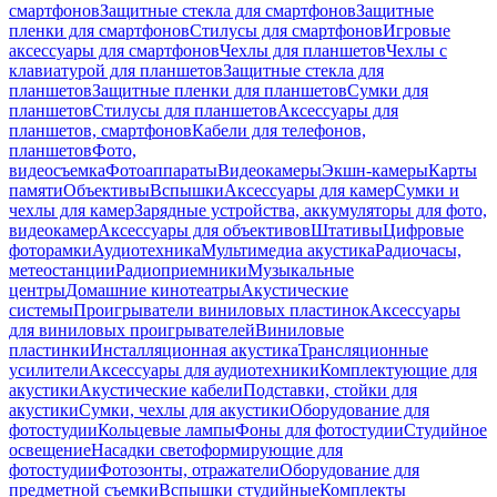
смартфонов
Защитные стекла для смартфонов
Защитные
пленки для смартфонов
Стилусы для смартфонов
Игровые
аксессуары для смартфонов
Чехлы для планшетов
Чехлы с
клавиатурой для планшетов
Защитные стекла для
планшетов
Защитные пленки для планшетов
Сумки для
планшетов
Стилусы для планшетов
Аксессуары для
планшетов, смартфонов
Кабели для телефонов,
планшетов
Фото,
видеосъемка
Фотоаппараты
Видеокамеры
Экшн-камеры
Карты
памяти
Объективы
Вспышки
Аксессуары для камер
Сумки и
чехлы для камер
Зарядные устройства, аккумуляторы для фото,
видеокамер
Аксессуары для объективов
Штативы
Цифровые
фоторамки
Аудиотехника
Мультимедиа акустика
Радиочасы,
метеостанции
Радиоприемники
Музыкальные
центры
Домашние кинотеатры
Акустические
системы
Проигрыватели виниловых пластинок
Аксессуары
для виниловых проигрывателей
Виниловые
пластинки
Инсталляционная акустика
Трансляционные
усилители
Аксессуары для аудиотехники
Комплектующие для
акустики
Акустические кабели
Подставки, стойки для
акустики
Сумки, чехлы для акустики
Оборудование для
фотостудии
Кольцевые лампы
Фоны для фотостудии
Студийное
освещение
Насадки светоформирующие для
фотостудии
Фотозонты, отражатели
Оборудование для
предметной съемки
Вспышки студийные
Комплекты