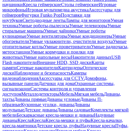
наушники
Кресла геймерские
Столы геймерские
Игровые
микрофоны
Игровая мультимедиа акустика
Аксессуары для
геймеров
Фигурки Funko Pop
Подставки для
ноутбуков
Светодиодные ленты
Лампы для мониторов
Умная
техника
Умные роботы-пылесосы
Умные телевизоры
Умные
стиральные машины
Умные чайники
Умные роботы
кулинарные
Умные вентиляторы
Умные кондиционеры
Умные
обогреватели
Умные увлажнители, очистители воздуха
Умные
отопительные котлы
Умные проветриватели
Умные радиочасы,
метеостанции
Умные кормушки и поилки для
животных
Умные напольные весы
Накопители данных
USB
Flash накопители
Внешние HDD, SSD диски
Карты
памяти
Сетевые накопители
Картридеры
Оптические
диски
Наблюдение и безопасность
Камеры
видеонаблюдения
Аксессуары для CCTV
Домофоны,
вызывные панели
Датчики для дома
Охранные системы,
сигнализации
Системы контроля и управления
доступом
Металлодетекторы
Мебель
Мягкая мебель
Диваны,
тахты
Диваны прямые
Диваны угловые
Диваны П-
образные
Кухонные уголки, диваны
Диваны
модульные
Детские диваны
Диваны садовые
Комплекты мягкой
мебели
Бескаркасные кресла-мешки и диваны
Надувные
диваны
Кресла
Кресла
Кресла-мешки и пуфы
Кресла-качалки,
кресла-маятники
Детские кресла, пуфы
Надувные кресла
Пуфы,
оттоманки
Кресла-кровати
Игровая мебель
Кресла