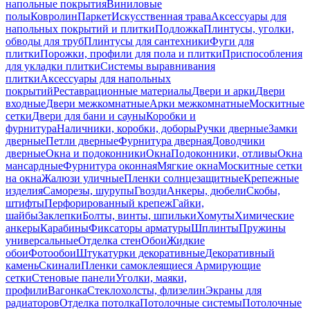
напольные покрытия
Виниловые
полы
Ковролин
Паркет
Искусственная трава
Аксессуары для
напольных покрытий и плитки
Подложка
Плинтусы, уголки,
обводы для труб
Плинтусы для сантехники
Фуги для
плитки
Порожки, профили для пола и плитки
Приспособления
для укладки плитки
Системы выравнивания
плитки
Аксессуары для напольных
покрытий
Реставрационные материалы
Двери и арки
Двери
входные
Двери межкомнатные
Арки межкомнатные
Москитные
сетки
Двери для бани и сауны
Коробки и
фурнитура
Наличники, коробки, доборы
Ручки дверные
Замки
дверные
Петли дверные
Фурнитура дверная
Доводчики
дверные
Окна и подоконники
Окна
Подоконники, отливы
Окна
мансардные
Фурнитура оконная
Мягкие окна
Москитные сетки
на окна
Жалюзи уличные
Пленки солнцезащитные
Крепежные
изделия
Саморезы, шурупы
Гвозди
Анкеры, дюбели
Скобы,
штифты
Перфорированный крепеж
Гайки,
шайбы
Заклепки
Болты, винты, шпильки
Хомуты
Химические
анкеры
Карабины
Фиксаторы арматуры
Шплинты
Пружины
универсальные
Отделка стен
Обои
Жидкие
обои
Фотообои
Штукатурки декоративные
Декоративный
камень
Скинали
Пленки самоклеящиеся
Армирующие
сетки
Стеновые панели
Уголки, маяки,
профили
Вагонка
Стеклохолсты, флизелин
Экраны для
радиаторов
Отделка потолка
Потолочные системы
Потолочные