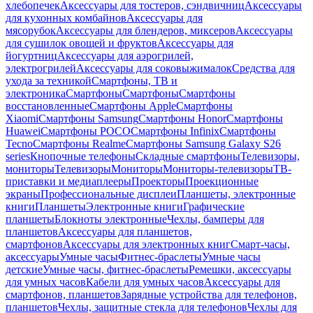
хлебопечек
Аксессуары для тостеров, сэндвичниц
Аксессуары
для кухонных комбайнов
Аксессуары для
мясорубок
Аксессуары для блендеров, миксеров
Аксессуары
для сушилок овощей и фруктов
Аксессуары для
йогуртниц
Аксессуары для аэрогрилей,
электрогрилей
Аксессуары для соковыжималок
Средства для
ухода за техникой
Смартфоны, ТВ и
электроника
Смартфоны
Смартфоны
Смартфоны
восстановленные
Смартфоны Apple
Смартфоны
Xiaomi
Смартфоны Samsung
Смартфоны Honor
Смартфоны
Huawei
Смартфоны POCO
Смартфоны Infinix
Смартфоны
Tecno
Смартфоны Realme
Смартфоны Samsung Galaxy S26
series
Кнопочные телефоны
Складные смартфоны
Телевизоры,
мониторы
Телевизоры
Мониторы
Мониторы-телевизоры
ТВ-
приставки и медиаплееры
Проекторы
Проекционные
экраны
Профессиональные дисплеи
Планшеты, электронные
книги
Планшеты
Электронные книги
Графические
планшеты
Блокноты электронные
Чехлы, бамперы для
планшетов
Аксессуары для планшетов,
смартфонов
Аксессуары для электронных книг
Смарт-часы,
аксессуары
Умные часы
Фитнес-браслеты
Умные часы
детские
Умные часы, фитнес-браслеты
Ремешки, аксессуары
для умных часов
Кабели для умных часов
Аксессуары для
смартфонов, планшетов
Зарядные устройства для телефонов,
планшетов
Чехлы, защитные стекла для телефонов
Чехлы для