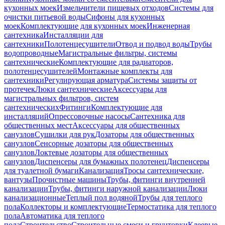
кухонных моек
Измельчители пищевых отходов
Системы для
очистки питьевой воды
Сифоны для кухонных
моек
Комплектующие для кухонных моек
Инженерная
сантехника
Инсталляции для
сантехники
Полотенцесушители
Отвод и подвод воды
Трубы
водопроводные
Магистральные фильтры, системы
сантехнические
Комплектующие для радиаторов,
полотенцесушителей
Монтажные комплекты для
сантехники
Регулирующая арматура
Системы защиты от
протечек
Люки сантехнические
Аксессуары для
магистральных фильтров, систем
сантехнических
Фитинги
Комплектующие для
инсталляций
Опрессовочные насосы
Сантехника для
общественных мест
Аксессуары для общественных
санузлов
Сушилки для рук
Дозаторы для общественных
санузлов
Сенсорные дозаторы для общественных
санузлов
Локтевые дозаторы для общественных
санузлов
Диспенсеры для бумажных полотенец
Диспенсеры
для туалетной бумаги
Канализация
Тросы сантехнические,
вантузы
Прочистные машины
Трубы, фитинги внутренней
канализации
Трубы, фитинги наружной канализации
Люки
канализационные
Теплый пол водяной
Трубы для теплого
пола
Коллекторы и комплектующие
Термостатика для теплого
пола
Автоматика для теплого
пола
Строительство
Строительные смеси и грунтовки
Клеевые