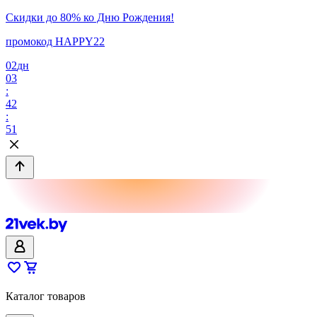
Скидки до 80% ко Дню Рождения!
промокод HAPPY22
02
дн
03
:
42
:
51
Каталог товаров