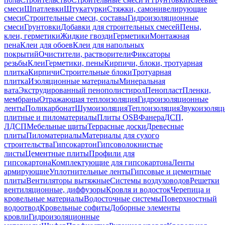
смеси
Шпатлевки
Штукатурки
Стяжки, самонивелирующие
смеси
Строительные смеси, составы
Гидроизоляционные
смеси
Грунтовки
Добавки для строительных смесей
Пены,
клеи, герметики
Жидкие гвозди
Герметики
Монтажная
пена
Клеи для обоев
Клеи для напольных
покрытий
Очистители, растворители
Фиксаторы
резьбы
Клеи
Герметики, пены
Кирпичи, блоки, тротуарная
плитка
Кирпичи
Строительные блоки
Тротуарная
плитка
Изоляционные материалы
Минеральная
вата
Экструдированный пенополистирол
Пенопласт
Пленки,
мембраны
Отражающая теплоизоляция
Гидроизоляционные
ленты
Поликарбонат
Шумоизоляция
Теплоизоляция
Звукоизоляц
плитные и пиломатериалы
Плиты OSB
Фанера
ДСП,
ЛДСП
Мебельные щиты
Террасные доски
Древесные
плиты
Пиломатериалы
Материалы для сухого
строительства
Гипсокартон
Гипсоволокнистые
листы
Цементные плиты
Профили для
гипсокартона
Комплектующие для гипсокартона
Ленты
армирующие
Уплотнительные ленты
Гипсовые и цементные
плиты
Вентиляторы вытяжные
Системы воздуховодов
Решетки
вентиляционные, диффузоры
Кровля и водосток
Черепица и
кровельные материалы
Водосточные системы
Поверхностный
водоотвод
Кровельные софиты
Доборные элементы
кровли
Гидроизоляционные