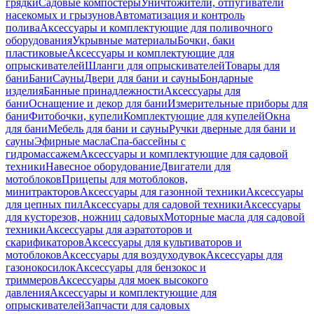
грядки
Садовые компостеры
Уничтожители, отпугиватели
насекомых и грызунов
Автоматизация и контроль
полива
Аксессуары и комплектующие для поливочного
оборудования
Укрывные материалы
Бочки, баки
пластиковые
Аксессуары и комплектующие для
опрыскивателей
Шланги для опрыскивателей
Товары для
бани
Бани
Сауны
Двери для бани и сауны
Бондарные
изделия
Банные принадлежности
Аксессуары для
бани
Оснащение и декор для бани
Измерительные приборы для
бани
Фитобочки, купели
Комплектующие для купелей
Окна
для бани
Мебель для бани и сауны
Ручки дверные для бани и
сауны
Эфирные масла
Спа-бассейны с
гидромассажем
Аксессуары и комплектующие для садовой
техники
Навесное оборудование
Двигатели для
мотоблоков
Прицепы для мотоблоков,
минитракторов
Аксессуары для газонной техники
Аксессуары
для цепных пил
Аксессуары для садовой техники
Аксессуары
для кусторезов, ножниц садовых
Моторные масла для садовой
техники
Аксессуары для аэратоторов и
скарификаторов
Аксессуары для культиваторов и
мотоблоков
Аксессуары для воздуходувок
Аксессуары для
газонокосилок
Аксессуары для бензокос и
триммеров
Аксессуары для моек высокого
давления
Аксессуары и комплектующие для
опрыскивателей
Запчасти для садовых