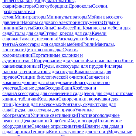
пылесосы, воздуходувки
Аэраторы,
скарификаторы
Снегоуборщики
Дровоколы
Сеялки,
разбрасыватели
семян
Минитракторы
Миникультиваторы
Мойки высокого
давления
Наборы садового электроинструмента
Отдых и
пикник
Батуты
Бассейны
Спа-бассейны
Комплекты мебели для
сада
Столы для сада
Стулья, кресла для сада
Качели
садовые
Гамаки, шезлонги
Раскладушки
Зонты,
тенты
Аксессуары для садовой мебели
Грили
Мангалы,
коптильни
Детская площадка
Сумки-
холодильники
Портативные колонки и
аудиосистемы
Оборудование для участка
Бытовые насосы
Люки
канализационные
Пруды, аксессуары для прудов
Фильтры,
насосы, стерилизаторы для прудов
Компрессоры для
прудов
Станции биологической очистки
Запчасти и
комплектующие для оборудования
Благоустройство
участка
Дачные дома
Беседки
Бани
Хозблоки и
сараи
Аксессуары для озеленения сада
Декор для сада
Почтовые
ящики, таблички
Козырьки
Скворечники, кормушки для
птиц
Домики для насекомых
Фонтаны, скульптуры для
сада
Пруды, аксессуары для прудов
Уличные
обогреватели
Уличные светильники
Противогололедные
реагенты
Декоративный щебень
Сад и огород
Поливочное
оборудование
Садовые опрыскиватели
Шланги для дома и
сада
Парники
Теплицы
Комплектующие для теплиц
Модульные