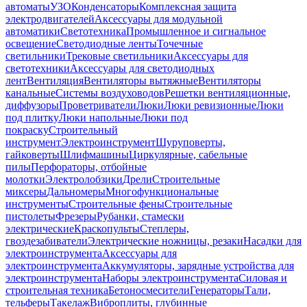
автоматы
УЗО
Конденсаторы
Комплексная защита
электродвигателей
Аксессуары для модульной
автоматики
Светотехника
Промышленное и сигнальное
освещение
Светодиодные ленты
Точечные
светильники
Трековые светильники
Аксессуары для
светотехники
Аксессуары для светодиодных
лент
Вентиляция
Вентиляторы вытяжные
Вентиляторы
канальные
Системы воздуховодов
Решетки вентиляционные,
диффузоры
Проветриватели
Люки
Люки ревизионные
Люки
под плитку
Люки напольные
Люки под
покраску
Строительный
инструмент
Электроинструмент
Шуруповерты,
гайковерты
Шлифмашины
Циркулярные, сабельные
пилы
Перфораторы, отбойные
молотки
Электролобзики
Дрели
Строительные
миксеры
Дальномеры
Многофункциональные
инструменты
Строительные фены
Строительные
пистолеты
Фрезеры
Рубанки, стамески
электрические
Краскопульты
Степлеры,
гвоздезабиватели
Электрические ножницы, резаки
Насадки для
электроинструмента
Аксессуары для
электроинструмента
Аккумуляторы, зарядные устройства для
электроинструмента
Наборы электроинструмента
Силовая и
строительная техника
Бетоносмесители
Генераторы
Тали,
тельферы
Такелаж
Виброплиты, глубинные