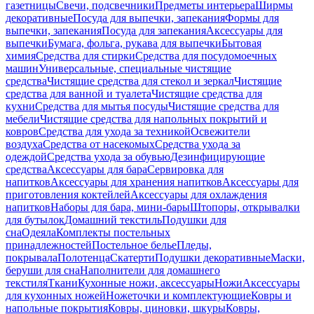
газетницы
Свечи, подсвечники
Предметы интерьера
Ширмы
декоративные
Посуда для выпечки, запекания
Формы для
выпечки, запекания
Посуда для запекания
Аксессуары для
выпечки
Бумага, фольга, рукава для выпечки
Бытовая
химия
Средства для стирки
Средства для посудомоечных
машин
Универсальные, специальные чистящие
средства
Чистящие средства для стекол и зеркал
Чистящие
средства для ванной и туалета
Чистящие средства для
кухни
Средства для мытья посуды
Чистящие средства для
мебели
Чистящие средства для напольных покрытий и
ковров
Средства для ухода за техникой
Освежители
воздуха
Средства от насекомых
Средства ухода за
одеждой
Средства ухода за обувью
Дезинфицирующие
средства
Аксессуары для бара
Сервировка для
напитков
Аксессуары для хранения напитков
Аксессуары для
приготовления коктейлей
Аксессуары для охлаждения
напитков
Наборы для бара, мини-бары
Штопоры, открывалки
для бутылок
Домашний текстиль
Подушки для
сна
Одеяла
Комплекты постельных
принадлежностей
Постельное белье
Пледы,
покрывала
Полотенца
Скатерти
Подушки декоративные
Маски,
беруши для сна
Наполнители для домашнего
текстиля
Ткани
Кухонные ножи, аксессуары
Ножи
Аксессуары
для кухонных ножей
Ножеточки и комплектующие
Ковры и
напольные покрытия
Ковры, циновки, шкуры
Ковры,