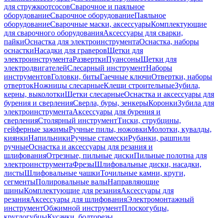
для стружкоотсосов
Сварочное и паяльное
оборудование
Сварочное оборудование
Паяльное
оборудование
Сварочные маски, аксессуары
Комплектующие
для сварочного оборудования
Аксессуары для сварки,
пайки
Оснастка для электроинструмента
Оснастка, наборы
оснастки
Насадки для граверов
Щетки для
электроинструмента
Развертки
Пуансоны
Щетки для
электродвигателей
Слесарный инструмент
Наборы
инструментов
Головки, биты
Гаечные ключи
Отвертки, наборы
отверток
Ножницы слесарные
Клещи строительные
Зубила,
керны, выколотки
Щетки слесарные
Оснастка и аксессуары для
бурения и сверления
Сверла, буры, зенкеры
Коронки
Зубила для
электроинструмента
Аксессуары для бурения и
сверления
Столярный инструмент
Тиски, струбцины,
гейферные зажимы
Ручные пилы, ножовки
Молотки, кувалды,
киянки
Напильники
Ручные стамески
Рубанки, рашпили
ручные
Оснастка и аксессуары для резания и
шлифования
Отрезные, пильные диски
Пильные полотна для
электроинструмента
Фрезы
Шлифовальные диски, насадки,
листы
Шлифовальные чашки
Точильные камни, круги,
сегменты
Полировальные валы
Направляющие
шины
Комплектующие для резания
Аксессуары для
резания
Аксессуары для шлифования
Электромонтажный
инструмент
Обжимной инструмент
Плоскогубцы,
круглогубцы
Кусачки, болторезы,