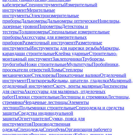
кабелерезы
Специнструменты
Измерительный
инструмент
Мерительные
инструменты
Электроизмерительные
приборы
Дальномеры
Дальномеры оптические
Нивелиры,
лазерные уровни
Пирометры
Детекторы и
тестеры
Толщиномеры
Специальные измерительные
приборы
Аксессуары для измерительных
приборов
Разметочный инструмент
Разметочные
инструменты
Инструменты для нарезки резьбы
Маркеры,
карандаши строительные
Клейма ударные
Строительно-
монтажный инструмент
Заклепочники
Труборезы,
трубогибы
Ножи строительные
Мультитулы
Пробойники,
просекатели отверстий
Ломы
Степлеры
механические
Стеклорезы
Прикаточные валики
Отделочный
инструмент
Плиткорезы
Кельмы, шпатели, гладилки
Малярный,
отделочный инструмент
Скотч, ленты малярные
Диспенсеры
для скотча
Аксессуары для малярных, отделочных
работ
Пленки строительные
Лестницы и стремянки
Лестницы,
стремянки
Чердачные лестницы
Элементы
лестниц
Подъемники строительные
Спецодежда и средства
защиты
Средства индивидуальной
защиты
Огнетушители
Сумки, пояса для
инструментов
Производственная
одежда
Спецодежда
Спецобувь
Организация рабочего
пространства
Фонари, прожекторы
Кейсы, ящики для