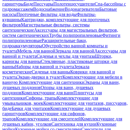
гарнитуры
Биде
Писсуары
Полотенцесушители
Спа-бассейны с
гидромассажем
Водоснабжение
Водонагреватели
Бытовые
насосы
Проточные фильтры для воды
Фильтры-
кувшины
Картриджи, комплектующие для проточных
фильтров
Магистральные фильтры, системы
сантехнические
Аксессуары для магистральных фильтров,
систем сантехнических
Трубы полипропиленовые
Фитинги
полипропиленовые
Расширительные баки,
гидроаккумуляторы
Обустройство ванной комнаты и
туалета
Мебель для ванной
Зеркала для ванной
Аксессуары для
ванной и туалета
Сиденья и чехлы для унитаза
Шторки,
карнизы для ванны
Стеклянные, пластиковые шторки для
ванны
Наборы для ванной и туалета
Зеркала
косметические
Сиденья для ванны
Коврики для ванной и
туалета
Экран-дверки в туалет
Комплектующие для мебели в
ванную
Комплектующие для сантехники
Экраны для ванн,
душевых поддонов
Опоры для ванн, душевых
поддонов
Комплектующие для ванн
Плинтусы для
сантехники
Сифоны, трапы
Комплектующие для
умывальников, моек
Комплектующие для унитазов, писсуаров,
биде
Бачки для унитазов
Комплектующие для душевых
гарнитуров
Комплектующие для сифонов,
трапов
Комплектующие для смесителей
Комплектующие для
душевых кабин, уголков
Сантехника для кухни
Кухонные
мойки
Кухонные мойки со смесителями
Смесители для