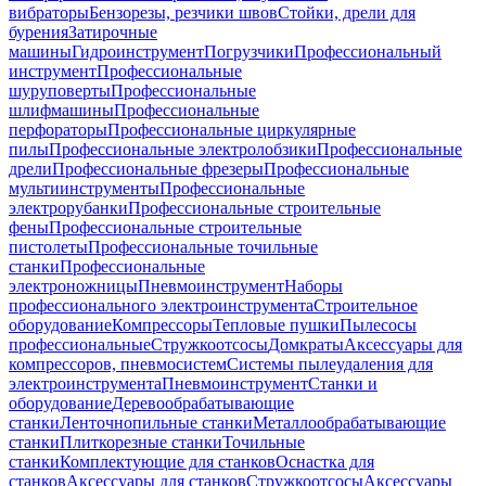
вибраторы
Бензорезы, резчики швов
Стойки, дрели для
бурения
Затирочные
машины
Гидроинструмент
Погрузчики
Профессиональный
инструмент
Профессиональные
шуруповерты
Профессиональные
шлифмашины
Профессиональные
перфораторы
Профессиональные циркулярные
пилы
Профессиональные электролобзики
Профессиональные
дрели
Профессиональные фрезеры
Профессиональные
мультиинструменты
Профессиональные
электрорубанки
Профессиональные строительные
фены
Профессиональные строительные
пистолеты
Профессиональные точильные
станки
Профессиональные
электроножницы
Пневмоинструмент
Наборы
профессионального электроинструмента
Строительное
оборудование
Компрессоры
Тепловые пушки
Пылесосы
профессиональные
Стружкоотсосы
Домкраты
Аксессуары для
компрессоров, пневмосистем
Системы пылеудаления для
электроинструмента
Пневмоинструмент
Станки и
оборудование
Деревообрабатывающие
станки
Ленточнопильные станки
Металлообрабатывающие
станки
Плиткорезные станки
Точильные
станки
Комплектующие для станков
Оснастка для
станков
Аксессуары для станков
Стружкоотсосы
Аксессуары