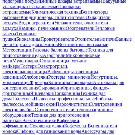
подогрева посуды
Винные шкафы встраиваемые
Вакуумные
упаковщики встраиваемые
Пароварки
встраиваемые
Климатическая техника
Вентиляторы
бытовые
Кондиционеры, сплит-системы
Охладители
воздуха
Водонагреватели
Увлажнители, очистители
воздуха
Камины, печи-камины
Обогреватели
Тепловые
завесы
Тепловые
пушки
Биокамины
Проветриватели
Отопительные печи
Банные
печи
Порталы для каминов
Вентиляторы вытяжные
Метеостанции
Газовые баллоны бытовые
Техника для
приготовления еды
Аэрогрили
Микроволновые
печи
Мультиварки
Сэндвичницы, хот-дог
мейкеры
Тостеры
Электрогрили,
электрошашлычницы
Вафельницы, орешницы,
кексницы
Хлебопечки
Ростеры, мини-печи
Йогуртницы,
мороженицы
Фризеры
Блинницы
Пароварки
Автоклавы для
консервирования
Сыроварни
Фритюрницы, фондю-
фритюрницы
Яйцеварки
Попкорницы
Техника для
дома
Пылесосы
Пылесосы профессиональные
Роботы-
пылесосы, мойщики окон
Пароочистители
Электровеники,
электрошвабры
Стеклоочистители
Стерилизационное
оборудование
Техника для приготовления
напитков
Электрочайники
Кофеварки,
кофемашины
Соковыжималки
Кофемолки
Вспениватели
молока
Сифоны для газирования воды
Аксессуары для