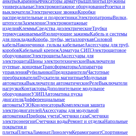
анкеры
Карабины
Фиксаторы арматуры
Шплинты
Пружины
универсальные
Электромонтажное оборудование
Розетки и
выключатели
Электрические звонки
Коробки
распределительные и подрозетники
Электропатроны
Вилки,
штепсели
Заземление
Электромонтажные
изделия
Клеммы
Средства диэлектрические
Трубки
термоусаживаемые
Изолирующие зажимы
Кабель и системы
для прокладки
Короба, трубы, металлорукав
Силовой
кабель
Наконечники, гильзы кабельные
Аксессуары для труб,
коробов
Кабельный крепеж
Арматура СИП
Электрощитовое
оборудование
Электрощиты
Аксессуары для
электрощита
Шины электротехнические
Выключатели
путевые, концевые
Трансформаторы
Аппаратура
управления
Рубильники
Предохранители
Частотные
преобразователи
Пускатели магнитные
Модульная
автоматика
Выключатели автоматические
Реле
Выключатели
нагрузки
Контакторы
Дополнительное модульное
оборудование
УЗИП
Автоматика пуска
двигателя
Дифференциальные
автоматы
УЗО
Конденсаторы
Комплексная защита
электродвигателей
Аксессуары для модульной
автоматики
Приборы учета
Счетчики газа
Счетчики
электроэнергии
Счетчики воды
Ремонт и отделка
Напольные
покрытия и
плитка
Плитка
Ламинат
Линолеум
Керамогранит
Спортивные