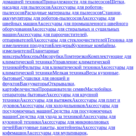
домашней техники
Принадлежности для пылесосов
Щетки,
насадки для пылесосов
Аксессуары для роботов-
пылесосов
Расходные материалы для пылесосов
Станции,
аккумуляторы для роботов-пылесосов
Аксессуары для
швейных машин
Аксессуары для промышленного швейного
оборудования
Аксессуары для стиральных и сушильных
машин
Аксессуары для пароочистителей,
отпаривателей
Аксессуары для стеклоочистителей
Техника для
измельчения продуктов
Блендеры
Кухонные комбайны,
измельчители
Планетарные
миксеры
Миксеры
Мясорубки
Ломтерезки
Комплектующие для
климатической техники
Управление климатической
техникой
Фильтры для климатической техники
Аксессуары для
климатической техники
Мелкая техника
Весы кухонные,
бытовые
Сушилки для овощей и
фруктов
Вакууматоры
Открывалки,
картофелечистки
Проращиватели семян
Маслобойки,
сепараторы бытовые
Аксессуары для крупной
техники
Аксессуары для вытяжек
Аксессуары для плит и
духовок
Аксессуары для холодильников
Аксессуары для
посудомоечных машин
Средства для посудомоечных
машин
Средства для ухода за техникой
Аксессуары для
кухонной техники
Аксессуары для микроволновых
печей
Вакуумные пакеты, контейнеры
Аксессуары для
кофемашин
Аксессуары для мультиварок,