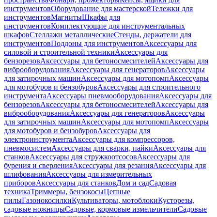
инструментов
Оборудование для мастерской
Тележки для
инструментов
Магниты
Шкафы для
инструментов
Комплектующие для инструментальных
шкафов
Стеллажи металлические
Стенды, держатели для
инструментов
Поддоны для инструментов
Аксессуары для
силовой и строительной техники
Аксессуары для
бензорезов
Аксессуары для бетоносмесителей
Аксессуары для
виброоборудования
Аксессуары для генераторов
Аксессуары
для затирочных машин
Аксессуары для мотопомп
Аксессуары
для мотобуров и бензобуров
Аксессуары для строительного
инструмента
Аксессуары пневмооборудования
Аксессуары для
бензорезов
Аксессуары для бетоносмесителей
Аксессуары для
виброоборудования
Аксессуары для генераторов
Аксессуары
для затирочных машин
Аксессуары для мотопомп
Аксессуары
для мотобуров и бензобуров
Аксессуары для
электроинструмента
Аксессуары для компрессоров,
пневмосистем
Аксессуары для сварки, пайки
Аксессуары для
станков
Аксессуары для стружкоотсосов
Аксессуары для
бурения и сверления
Аксессуары для резания
Аксессуары для
шлифования
Аксессуары для измерительных
приборов
Аксессуары для станков
Дом и сад
Садовая
техника
Триммеры, бензокосы
Цепные
пилы
Газонокосилки
Культиваторы, мотоблоки
Кусторезы,
садовые ножницы
Садовые, кормовые измельчители
Садовые