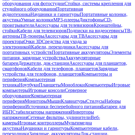
оборудования для фотостудии
Стойки, системы крепления для
студийного оборудования
Портативная
аудиотехника
Наушники и гарнитуры
Портативные колонки,
акустика
Умные колонки
MP3-плееры
Диктофоны
CD-
проигрыватели
Аксессуары для телевизоров
Кронштейны,
стойки
Кабели для телевизоров
Подписки на видеосервисы
ТВ-
антенны
ТВ-тюнеры
Аксессуары для ТВ
Аксессуары для
проектора
Очки 3D
Средства для ухода за
электроникой
Кабели, переходники
Аксессуары для
портативных устройств
Портативные аккумуляторы
Элементы
питания, зарядные устройства
Аккумуляторные
батареи
Держатели, док-станции
Аксессуары для планшетов,
смартфонов
Кабели для телефонов, планшетов
Зарядные
устройства для телефонов, планшетов
Компьютеры и
периферия
Компьютерная
техника
Ноутбуки
Планшеты
Моноблоки
Компьютеры
Игровые
компьютеры
Игровые консоли
Серверное
оборудование
Компьютерная
периферия
Мониторы
Мыши
Клавиатуры
Стилусы
Наборы
периферии
Источники бесперебойного питания
Батареи для
ИБП
Стабилизаторы напряжения
Инверторы
напряжения
Сетевые фильтры, удлинители
Веб-
камеры
Игровые контроллеры
Мультимедиа
акустика
Наушники и гарнитуры
Компьютерные кабели,
переходники
Зарядные, аккумуляторы
Док-станции,