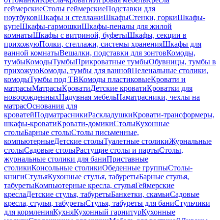
геймерские
Столы геймерские
Подставки для
ноутбуков
Шкафы и стеллажи
Шкафы
Стенки, горки
Шкафы-
купе
Шкафы-гармошки
Шкафы-пеналы для жилой
комнаты
Шкафы с витриной, буфеты
Шкафы, секции в
прихожую
Полки, стеллажи, системы хранения
Шкафы для
ванной комнаты
Вешалки, подставки для зонтов
Комоды,
тумбы
Комоды
Тумбы
Прикроватные тумбы
Обувницы, тумбы в
прихожую
Комоды, тумбы для ванной
Пеленальные столики,
комоды
Тумбы под ТВ
Комоды пластиковые
Кровати и
матрасы
Матрасы
Кровати
Детские кровати
Кроватки для
новорожденных
Надувная мебель
Наматрасники, чехлы на
матрас
Основания для
кроватей
Подматрасники
Раскладушки
Кровати-трансформеры,
шкафы-кровати
Кровати-домики
Столы
Кухонные
столы
Барные столы
Столы письменные,
компьютерные
Детские столы
Туалетные столики
Журнальные
столы
Садовые столы
Растущие столы и парты
Столы,
журнальные столики для бани
Приставные
столики
Консольные столики
Обеденные группы
Столы-
книги
Стулья
Кухонные стулья, табуреты
Барные стулья,
табуреты
Компьютерные кресла, стулья
Геймерские
кресла
Детские стулья, табуреты
Банкетки, скамьи
Садовые
кресла, стулья, табуреты
Стулья, табуреты для бани
Стульчики
для кормления
Кухня
Кухонный гарнитур
Кухонные