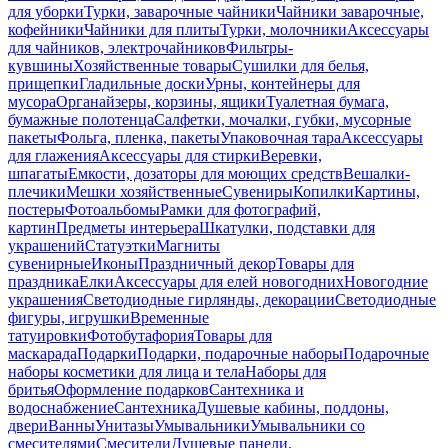
для уборки
Турки, заварочные чайники
Чайники заварочные,
кофейники
Чайники для плиты
Турки, молочники
Аксессуары
для чайников, электрочайников
Фильтры-
кувшины
Хозяйственные товары
Сушилки для белья,
прищепки
Гладильные доски
Урны, контейнеры для
мусора
Органайзеры, корзины, ящики
Туалетная бумага,
бумажные полотенца
Салфетки, мочалки, губки, мусорные
пакеты
Фольга, пленка, пакеты
Упаковочная тара
Аксессуары
для глажения
Аксессуары для стирки
Веревки,
шпагаты
Емкости, дозаторы для моющих средств
Вешалки-
плечики
Мешки хозяйственные
Сувениры
Копилки
Картины,
постеры
Фотоальбомы
Рамки для фотографий,
картин
Предметы интерьера
Шкатулки, подставки для
украшений
Статуэтки
Магниты
сувенирные
Иконы
Праздничный декор
Товары для
праздника
Елки
Аксессуары для елей новогодних
Новогодние
украшения
Светодиодные гирлянды, декорации
Светодиодные
фигуры, игрушки
Временные
татуировки
Фотобутафория
Товары для
маскарада
Подарки
Подарки, подарочные наборы
Подарочные
наборы косметики для лица и тела
Наборы для
бритья
Оформление подарков
Сантехника и
водоснабжение
Сантехника
Душевые кабины, поддоны,
двери
Ванны
Унитазы
Умывальники
Умывальники со
смесителями
Смесители
Душевые панели,