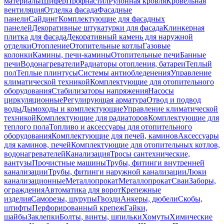
материалы
Шифер
Профнастил
Рулонная кровля
Кровельная
вентиляция
Отделка фасада
Фасадные
панели
Сайдинг
Комплектующие для фасадных
панелей
Декоративные штукатурки для фасада
Клинкерная
плитка для фасада
Декоративный камень для наружной
отделки
Отопление
Отопительные котлы
Газовые
колонки
Камины, печи-камины
Отопительные печи
Банные
печи
Водонагреватели
Радиаторы отопления, батареи
Теплый
пол
Теплые плинтусы
Системы антиобледенения
Управление
климатической техникой
Комплектующие для отопительного
оборудования
Стабилизаторы напряжения
Насосы
циркуляционные
Регулирующая арматура
Отвод и подвод
воды
Дымоходы и комплектующие
Управление климатической
техникой
Комплектующие для радиаторов
Комплектующие для
теплого пола
Топливо и аксессуары для отопительного
оборудования
Комплектующие для печей, каминов
Аксессуары
для каминов, печей
Комплектующие для отопительных котлов,
водонагревателей
Канализация
Тросы сантехнические,
вантузы
Прочистные машины
Трубы, фитинги внутренней
канализации
Трубы, фитинги наружной канализации
Люки
канализационные
Металлопрокат
Металлопрокат
Сваи
Заборы,
ограждения
Автоматика для ворот
Крепежные
изделия
Саморезы, шурупы
Гвозди
Анкеры, дюбели
Скобы,
штифты
Перфорированный крепеж
Гайки,
шайбы
Заклепки
Болты, винты, шпильки
Хомуты
Химические