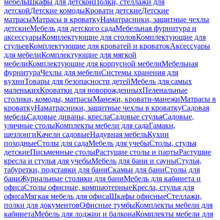
мебель
Шкафы для детской
Полки, стеллажи для
детской
Детские комоды
Кровати детские
Детские
матрасы
Матрасы в кроватку
Наматрасники, защитные чехлы
детские
Мебель для детского сада
Мебельная фурнитура и
аксессуары
Комплектующие для столов
Комплектующие для
стульев
Комплектующие для кроватей и кроваток
Аксессуары
для мебели
Комплектующие для мягкой
мебели
Комплектующие для корпусной мебели
Мебельная
фурнитура
Чехлы для мебели
Системы хранения для
кухни
Товары для безопасности детей
Мебель для самых
маленьких
Кроватки для новорожденных
Пеленальные
столики, комоды, матрасы
Манежи, кровати-манежи
Матрасы в
кроватку
Наматрасники, защитные чехлы в кроватку
Садовая
мебель
Садовые диваны, кресла
Садовые стулья
Садовые,
уличные столы
Комплекты мебели для сада
Гамаки,
шезлонги
Качели садовые
Надувная мебель
Кухни
походные
Столы для сада
Мебель для учебы
Столы, стулья
детские
Письменные столы
Растущие столы и парты
Растущие
кресла и стулья для учебы
Мебель для бани и сауны
Стулья,
табуретки, подставки для бани
Скамьи для бани
Столы для
бани
Журнальные столики для бани
Мебель для кабинета и
офиса
Столы офисные, компьютерные
Кресла, стулья для
офиса
Мягкая мебель для офиса
Шкафы офисные
Стеллажи,
полки для документов
Офисные тумбы
Комплекты мебели для
кабинета
Мебель для лоджии и балкона
Комплекты мебели для