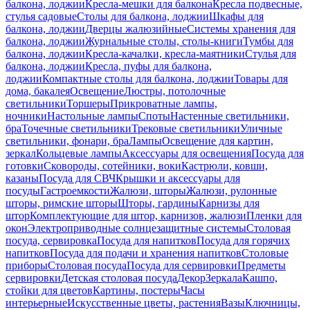
балкона, лоджии
Кресла-мешки для балкона
Кресла подвесные,
стулья садовые
Столы для балкона, лоджии
Шкафы для
балкона, лоджии
Дверцы жалюзийные
Системы хранения для
балкона, лоджии
Журнальные столы, столы-книги
Тумбы для
балкона, лоджии
Кресла-качалки, кресла-маятники
Стулья для
балкона, лоджии
Кресла, пуфы для балкона,
лоджии
Компактные столы для балкона, лоджии
Товары для
дома, бакалея
Освещение
Люстры, потолочные
светильники
Торшеры
Прикроватные лампы,
ночники
Настольные лампы
Споты
Настенные светильники,
бра
Точечные светильники
Трековые светильники
Уличные
светильники, фонари, бра
Лампы
Освещение для картин,
зеркал
Кольцевые лампы
Аксессуары для освещения
Посуда для
готовки
Сковороды, сотейники, воки
Кастрюли, ковши,
казаны
Посуда для СВЧ
Крышки и аксессуары для
посуды
Гастроемкости
Жалюзи, шторы
Жалюзи, рулонные
шторы, римские шторы
Шторы, гардины
Карнизы для
штор
Комплектующие для штор, карнизов, жалюзи
Пленки для
окон
Электроприводные солнцезащитные системы
Столовая
посуда, сервировка
Посуда для напитков
Посуда для горячих
напитков
Посуда для подачи и хранения напитков
Столовые
приборы
Столовая посуда
Посуда для сервировки
Предметы
сервировки
Детская столовая посуда
Декор
Зеркала
Кашпо,
стойки для цветов
Картины, постеры
Часы
интерьерные
Искусственные цветы, растения
Вазы
Ключницы,