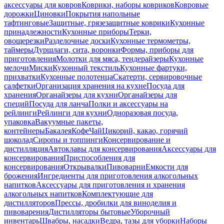
аксессуары для ковров
Коврики, наборы ковриков
Ковровые
дорожки
Циновки
Покрытия напольные
тафтинговые
Защитные, грязезащитные коврики
Кухонные
принадлежности
Кухонные приборы
Терки,
овощерезки
Разделочные доски
Кухонные термометры,
таймеры
Дуршлаги, сита, воронки
Формы, приборы для
приготовления
Молотки для мяса, тендерайзеры
Кухонные
мелочи
Миски
Кухонный текстиль
Кухонные фартуки,
прихватки
Кухонные полотенца
Скатерти, сервировочные
салфетки
Организация хранения на кухне
Посуда для
хранения
Органайзеры для кухни
Органайзеры для
специй
Посуда для ланча
Полки и аксессуары на
рейлинги
Рейлинги для кухни
Одноразовая посуда,
упаковка
Вакуумные пакеты,
контейнеры
Бакалея
Кофе
Чай
Цикорий, какао, горячий
шоколад
Сиропы и топпинги
Консервирование и
дистилляция
Автоклавы для консервирования
Аксессуары для
консервирования
Приспособления для
консервирования
Открывалки
Пивоварни
Емкости для
брожения
Ингредиенты для приготовления алкогольных
напитков
Аксессуары для приготовления и хранения
алкогольных напитков
Комплектующие для
дистилляторов
Прессы, дробилки для виноделия и
пивоварения
Дистилляторы бытовые
Уборочный
инвентарь
Швабры, насадки
Ведра, тазы для уборки
Наборы