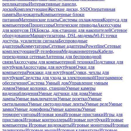
репликаторы
Интерактивные панели,
доски
Комплектующие
Жесткие диски, SSD
Оперативная
память
Видеокарты
Компьютерные блоки
питания
Материнские платы
Системы охлаждения
Корпуса для
компьютеров
Процессоры
Оптические приводы
Аксессуары
для корпусов ПК
Боксы, док-станции для накопителей
Сетевое
оборудование
Маршрутизаторы, DSL-модемы
Wi-Fi точки
доступа, усилители сигнала
Беспроводные
адаптеры
Коммутаторы
Сетевые адаптеры
Powerline
Сетевые
комплектующие
IP-телефония
Медиаконвертеры
Кабели,
переходники сетевые
Антенны для беспроводной
связи
Аксессуары для компьютерной техники
Подставки для
ноутбуков
Аксессуары для ноутбуков
Очки для
компьютера
Рюкзаки для ноутбуков
Сумки, чехлы для
ноутбуков
Средства для ухода за электроникой
Программное
обеспечение
Система Умный дом
Управление умным
домом
Умные колонки, станции
Умные камеры
видеонаблюдения
Умные датчики для дома
Умные
лампы
Умные выключатели
Умные розетки
Умные
светильники
Умные светодиодные ленты
Умные реле
Умные
замки
Умные домофоны
Умные карнизы
Умные
терморегуляторы
Игровая зона
Игровые приставки
Игры для
приставок
Игровые контроллеры
Игровые ноутбуки
Игровые
компьютеры
Игровые видеокарты
Игровые мониторы
Игровые
телевизоры
Игровые мыши
Игровые клавиатуры
Игровые