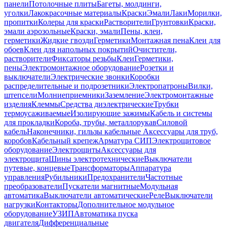
панели
Потолочные плиты
Багеты, молдинги,
уголки
Лакокрасочные материалы
Краски
Эмали
Лаки
Морилки,
пропитки
Колеры для краски
Растворители
Грунтовки
Краски,
эмали аэрозольные
Краски, эмали
Пены, клеи,
герметики
Жидкие гвозди
Герметики
Монтажная пена
Клеи для
обоев
Клеи для напольных покрытий
Очистители,
растворители
Фиксаторы резьбы
Клеи
Герметики,
пены
Электромонтажное оборудование
Розетки и
выключатели
Электрические звонки
Коробки
распределительные и подрозетники
Электропатроны
Вилки,
штепсели
Молниеприемники
Заземление
Электромонтажные
изделия
Клеммы
Средства диэлектрические
Трубки
термоусаживаемые
Изолирующие зажимы
Кабель и системы
для прокладки
Короба, трубы, металлорукав
Силовой
кабель
Наконечники, гильзы кабельные
Аксессуары для труб,
коробов
Кабельный крепеж
Арматура СИП
Электрощитовое
оборудование
Электрощиты
Аксессуары для
электрощита
Шины электротехнические
Выключатели
путевые, концевые
Трансформаторы
Аппаратура
управления
Рубильники
Предохранители
Частотные
преобразователи
Пускатели магнитные
Модульная
автоматика
Выключатели автоматические
Реле
Выключатели
нагрузки
Контакторы
Дополнительное модульное
оборудование
УЗИП
Автоматика пуска
двигателя
Дифференциальные