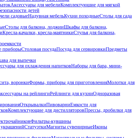
ваток
Аксессуары для мебели
Комплектующие для мягкой
безопасности детей
чели садовые
Надувная мебель
Кухни походные
Столы для сада
вые
Столы для балкона, лоджии
Шкафы для балкона,
ии
Кресла-качалки, кресла-маятники
Стулья для балкона,
роемкости
е приборы
Столовая посуда
Посуда для сервировки
Предметы
укава для выпечки
ссуары для охлаждения напитков
Наборы для бара, мини-
сита, воронки
Формы, приборы для приготовления
Молотки для
аксессуары на рейлинги
Рейлинги для кухни
Одноразовая
вирования
Открывалки
Пивоварни
Емкости для
тков
Комплектующие для дистилляторов
Прессы, дробилки для
лектрочайников
Фильтры-кувшины
я украшений
Статуэтки
Магниты сувенирные
Иконы
ля проточных фильтров
Магистральные фильтры, системы