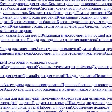
Комплектующие для стульев
Комплектующие для кроватей и кро
итура
Чехлы для мебели
Системы хранения для кухни
Товары для 
, уличные столы
Комплекты мебели для сада
Гамаки, шезлонги
Ка
Скамьи для бани
Столы для бани
Журнальные столики для бани
лоджии
Кресла-мешки для балкона
Кресла подвесные, стулья садо
оджии
Журнальные столы, столы-книги
Тумбы для балкона, лодж
я балкона, лоджии
ши, казаны
Посуда для СВЧ
Крышки и аксессуары для посуды
Гаст
орячих напитков
Посуда для подачи и хранения напитков
Столовы
Посуда для запекания
Аксессуары для выпечки
Бумага, фольга, р
хранения напитков
Аксессуары для приготовления коктейлей
Аксе
ожей
Ножеточки и комплектующие
ки
Разделочные доски
Кухонные термометры, таймеры
Дуршлаги, 
ры для кухни
Органайзеры для специй
Посуда для ланча
Полки и 
ия
Аксессуары для консервирования
Приспособления для консер
ков
Аксессуары для приготовления и хранения алкогольных напи
йники для плиты
Турки, молочники
Аксессуары для чайников, э
отографий, картин
Предметы интерьера
Шкатулки, подставки дл
етики для лица и тела
Наборы для бритья
Оформление подарков
льтры для воды
Фильтры-кувшины
Картриджи, комплектующие д