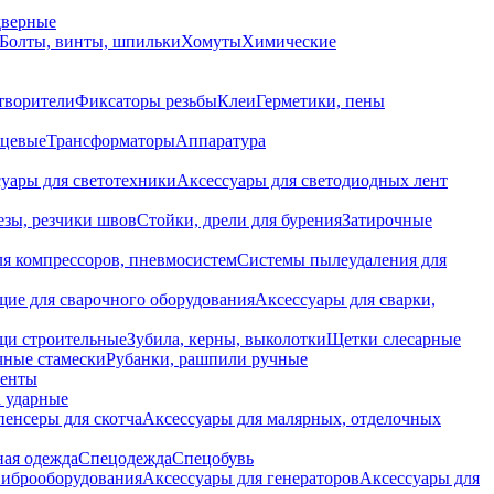
дверные
Болты, винты, шпильки
Хомуты
Химические
творители
Фиксаторы резьбы
Клеи
Герметики, пены
нцевые
Трансформаторы
Аппаратура
уары для светотехники
Аксессуары для светодиодных лент
езы, резчики швов
Стойки, дрели для бурения
Затирочные
ля компрессоров, пневмосистем
Системы пылеудаления для
ие для сварочного оборудования
Аксессуары для сварки,
щи строительные
Зубила, керны, выколотки
Щетки слесарные
чные стамески
Рубанки, рашпили ручные
енты
 ударные
енсеры для скотча
Аксессуары для малярных, отделочных
ная одежда
Спецодежда
Спецобувь
виброоборудования
Аксессуары для генераторов
Аксессуары для