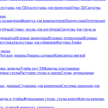
сессуары для ТВ
Аксессуары для проектора
Очки 3D
Средства
ание
 охлаждения
Корпуса для компьютеров
Процессоры
Оптические
утбуков
Сумки, чехлы для ноутбуков
Средства для ухода за
деокарты
Игровые мониторы
Игровые телевизоры
Игровые
акустика
Аксессуары для геймеров
Фигурки Funko
 диски
Детские диваны
Диваны садовые
Комплекты мягкой
ики, комоды
Тумбы под ТВ
Комоды пластиковые
довые столы
Растущие столы и парты
Столы, журнальные
ки, диваны
Стульчики для кормления
Системы хранения для
моды и тумбы
Журнальные столы, столы-книги
Кресла-качалки,
ки, скамьи
Ключницы, газетницы