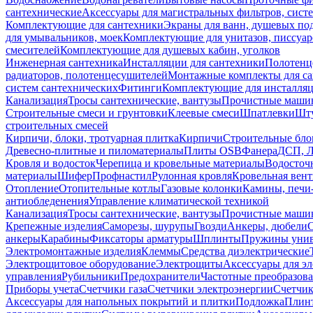
сантехнические
Аксессуары для магистральных фильтров, сист
Комплектующие для сантехники
Экраны для ванн, душевых по
для умывальников, моек
Комплектующие для унитазов, писсуар
смесителей
Комплектующие для душевых кабин, уголков
Инженерная сантехника
Инсталляции для сантехники
Полотенц
радиаторов, полотенцесушителей
Монтажные комплекты для с
систем сантехнических
Фитинги
Комплектующие для инсталля
Канализация
Тросы сантехнические, вантузы
Прочистные маши
Строительные смеси и грунтовки
Клеевые смеси
Шпатлевки
Шту
строительных смесей
Кирпичи, блоки, тротуарная плитка
Кирпичи
Строительные бло
Древесно-плитные и пиломатериалы
Плиты OSB
Фанера
ДСП, 
Кровля и водосток
Черепица и кровельные материалы
Водосточ
материалы
Шифер
Профнастил
Рулонная кровля
Кровельная вен
Отопление
Отопительные котлы
Газовые колонки
Камины, печи
антиобледенения
Управление климатической техникой
Канализация
Тросы сантехнические, вантузы
Прочистные маши
Крепежные изделия
Саморезы, шурупы
Гвозди
Анкеры, дюбели
анкеры
Карабины
Фиксаторы арматуры
Шплинты
Пружины унив
Электромонтажные изделия
Клеммы
Средства диэлектрические
Электрощитовое оборудование
Электрощиты
Аксессуары для э
управления
Рубильники
Предохранители
Частотные преобразов
Приборы учета
Счетчики газа
Счетчики электроэнергии
Счетчи
Аксессуары для напольных покрытий и плитки
Подложка
Плинт