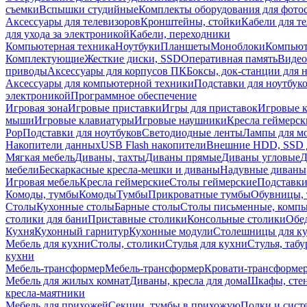
съемки
Вспышки студийные
Комплекты оборудования для фото
Аксессуары для телевизоров
Кронштейны, стойки
Кабели для т
для ухода за электроникой
Кабели, переходники
Компьютерная техника
Ноутбуки
Планшеты
Моноблоки
Компью
Комплектующие
Жесткие диски, SSD
Оперативная память
Видео
приводы
Аксессуары для корпусов ПК
Боксы, док-станции для 
Аксессуары для компьютерной техники
Подставки для ноутбук
электроникой
Программное обеспечение
Игровая зона
Игровые приставки
Игры для приставок
Игровые 
мыши
Игровые клавиатуры
Игровые наушники
Кресла геймерск
Pop
Подставки для ноутбуков
Светодиодные ленты
Лампы для м
Накопители данных
USB Flash накопители
Внешние HDD, SSD 
Мягкая мебель
Диваны, тахты
Диваны прямые
Диваны угловые
Д
мебели
Бескаркасные кресла-мешки и диваны
Надувные диваны
Игровая мебель
Кресла геймерские
Столы геймерские
Подставки
Комоды, тумбы
Комоды
Тумбы
Прикроватные тумбы
Обувницы, 
Столы
Кухонные столы
Барные столы
Столы письменные, комп
столики для бани
Приставные столики
Консольные столики
Обе
Кухня
Кухонный гарнитур
Кухонные модули
Столешницы для к
Мебель для кухни
Столы, столики
Стулья для кухни
Стулья, таб
кухни
Мебель-трансформер
Мебель-трансформер
Кровати-трансформе
Мебель для жилых комнат
Диваны, кресла для дома
Шкафы, стен
кресла-маятники
Мебель для прихожей
Секции, тумбы в прихожую
Полки и сист