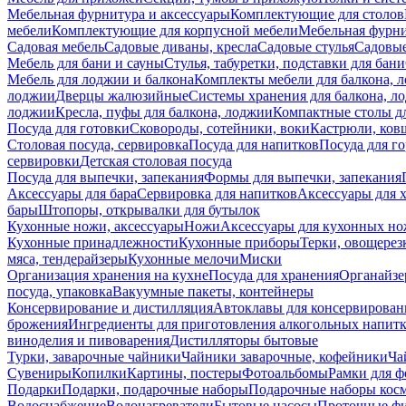
Мебельная фурнитура и аксессуары
Комплектующие для столов
мебели
Комплектующие для корпусной мебели
Мебельная фурн
Садовая мебель
Садовые диваны, кресла
Садовые стулья
Садовые
Мебель для бани и сауны
Стулья, табуретки, подставки для бани
Мебель для лоджии и балкона
Комплекты мебели для балкона, 
лоджии
Дверцы жалюзийные
Системы хранения для балкона, л
лоджии
Кресла, пуфы для балкона, лоджии
Компактные столы дл
Посуда для готовки
Сковороды, сотейники, воки
Кастрюли, ков
Столовая посуда, сервировка
Посуда для напитков
Посуда для г
сервировки
Детская столовая посуда
Посуда для выпечки, запекания
Формы для выпечки, запекания
Аксессуары для бара
Сервировка для напитков
Аксессуары для 
бары
Штопоры, открывалки для бутылок
Кухонные ножи, аксессуары
Ножи
Аксессуары для кухонных н
Кухонные принадлежности
Кухонные приборы
Терки, овощерез
мяса, тендерайзеры
Кухонные мелочи
Миски
Организация хранения на кухне
Посуда для хранения
Органайзе
посуда, упаковка
Вакуумные пакеты, контейнеры
Консервирование и дистилляция
Автоклавы для консервирован
брожения
Ингредиенты для приготовления алкогольных напит
виноделия и пивоварения
Дистилляторы бытовые
Турки, заварочные чайники
Чайники заварочные, кофейники
Ча
Сувениры
Копилки
Картины, постеры
Фотоальбомы
Рамки для ф
Подарки
Подарки, подарочные наборы
Подарочные наборы косм
Водоснабжение
Водонагреватели
Бытовые насосы
Проточные фи