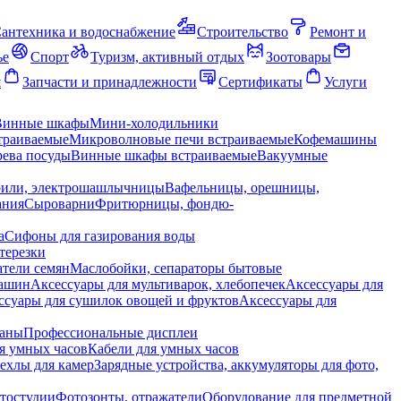
антехника и водоснабжение
Строительство
Ремонт и
ье
Спорт
Туризм, активный отдых
Зоотовары
я
Запчасти и принадлежности
Сертификаты
Услуги
Винные шкафы
Мини-холодильники
траиваемые
Микроволновые печи встраиваемые
Кофемашины
ева посуды
Винные шкафы встраиваемые
Вакуумные
рили, электрошашлычницы
Вафельницы, орешницы,
ания
Сыроварни
Фритюрницы, фондю-
а
Сифоны для газирования воды
терезки
тели семян
Маслобойки, сепараторы бытовые
машин
Аксессуары для мультиварок, хлебопечек
Аксессуары для
ссуары для сушилок овощей и фруктов
Аксессуары для
раны
Профессиональные дисплеи
я умных часов
Кабели для умных часов
ехлы для камер
Зарядные устройства, аккумуляторы для фото,
тостудии
Фотозонты, отражатели
Оборудование для предметной