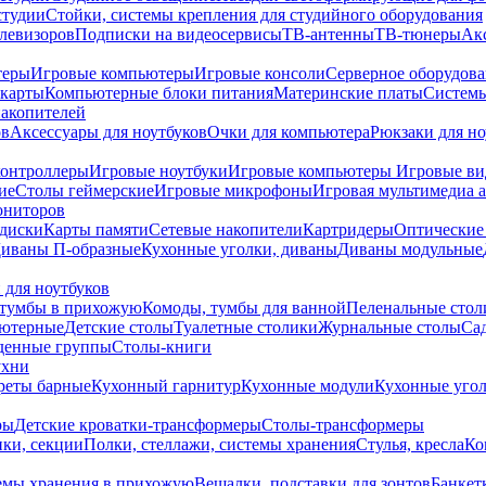
студии
Стойки, системы крепления для студийного оборудования
елевизоров
Подписки на видеосервисы
ТВ-антенны
ТВ-тюнеры
Ак
теры
Игровые компьютеры
Игровые консоли
Серверное оборудов
карты
Компьютерные блоки питания
Материнские платы
Системы
накопителей
ов
Аксессуары для ноутбуков
Очки для компьютера
Рюкзаки для но
контроллеры
Игровые ноутбуки
Игровые компьютеры
Игровые ви
ие
Столы геймерские
Игровые микрофоны
Игровая мультимедиа 
ониторов
диски
Карты памяти
Сетевые накопители
Картридеры
Оптические
иваны П-образные
Кухонные уголки, диваны
Диваны модульные
 для ноутбуков
тумбы в прихожую
Комоды, тумбы для ванной
Пеленальные стол
ьютерные
Детские столы
Туалетные столики
Журнальные столы
Са
денные группы
Столы-книги
ухни
уреты барные
Кухонный гарнитур
Кухонные модули
Кухонные угол
ры
Детские кроватки-трансформеры
Столы-трансформеры
ки, секции
Полки, стеллажи, системы хранения
Стулья, кресла
Ко
емы хранения в прихожую
Вешалки, подставки для зонтов
Банкет