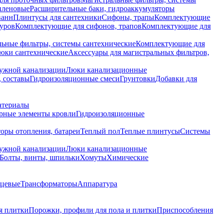
иленовые
Расширительные баки, гидроаккумуляторы
ванн
Плинтусы для сантехники
Сифоны, трапы
Комплектующие
уров
Комплектующие для сифонов, трапов
Комплектующие для
ьные фильтры, системы сантехнические
Комплектующие для
юки сантехнические
Аксессуары для магистральных фильтров,
ружной канализации
Люки канализационные
 составы
Гидроизоляционные смеси
Грунтовки
Добавки для
атериалы
рные элементы кровли
Гидроизоляционные
оры отопления, батареи
Теплый пол
Теплые плинтусы
Системы
ружной канализации
Люки канализационные
Болты, винты, шпильки
Хомуты
Химические
нцевые
Трансформаторы
Аппаратура
я плитки
Порожки, профили для пола и плитки
Приспособления