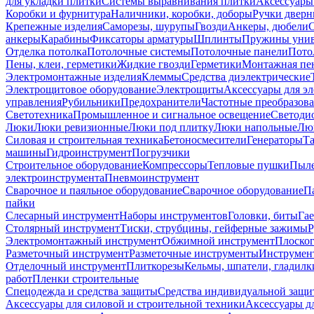
для укладки плитки
Системы выравнивания плитки
Аксессуары
Коробки и фурнитура
Наличники, коробки, доборы
Ручки дверн
Крепежные изделия
Саморезы, шурупы
Гвозди
Анкеры, дюбели
анкеры
Карабины
Фиксаторы арматуры
Шплинты
Пружины унив
Отделка потолка
Потолочные системы
Потолочные панели
Пото
Пены, клеи, герметики
Жидкие гвозди
Герметики
Монтажная пе
Электромонтажные изделия
Клеммы
Средства диэлектрические
Электрощитовое оборудование
Электрощиты
Аксессуары для э
управления
Рубильники
Предохранители
Частотные преобразов
Светотехника
Промышленное и сигнальное освещение
Светоди
Люки
Люки ревизионные
Люки под плитку
Люки напольные
Люк
Силовая и строительная техника
Бетоносмесители
Генераторы
Та
машины
Гидроинструмент
Погрузчики
Строительное оборудование
Компрессоры
Тепловые пушки
Пыле
электроинструмента
Пневмоинструмент
Сварочное и паяльное оборудование
Сварочное оборудование
П
пайки
Слесарный инструмент
Наборы инструментов
Головки, биты
Га
Столярный инструмент
Тиски, струбцины, гейферные зажимы
Р
Электромонтажный инструмент
Обжимной инструмент
Плоског
Разметочный инструмент
Разметочные инструменты
Инструмент
Отделочный инструмент
Плиткорезы
Кельмы, шпатели, гладилк
работ
Пленки строительные
Спецодежда и средства защиты
Средства индивидуальной защ
Аксессуары для силовой и строительной техники
Аксессуары дл