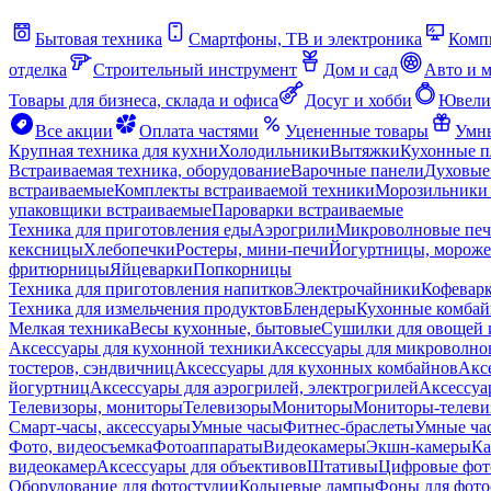
Бытовая техника
Смартфоны, ТВ и электроника
Комп
отделка
Строительный инструмент
Дом и сад
Авто и 
Товары для бизнеса, склада и офиса
Досуг и хобби
Ювели
Все акции
Оплата частями
Уцененные товары
Умны
Крупная техника для кухни
Холодильники
Вытяжки
Кухонные 
Встраиваемая техника, оборудование
Варочные панели
Духовые
встраиваемые
Комплекты встраиваемой техники
Морозильники 
упаковщики встраиваемые
Пароварки встраиваемые
Техника для приготовления еды
Аэрогрили
Микроволновые пе
кексницы
Хлебопечки
Ростеры, мини-печи
Йогуртницы, морож
фритюрницы
Яйцеварки
Попкорницы
Техника для приготовления напитков
Электрочайники
Кофевар
Техника для измельчения продуктов
Блендеры
Кухонные комбай
Мелкая техника
Весы кухонные, бытовые
Сушилки для овощей 
Аксессуары для кухонной техники
Аксессуары для микроволно
тостеров, сэндвичниц
Аксессуары для кухонных комбайнов
Акс
йогуртниц
Аксессуары для аэрогрилей, электрогрилей
Аксессуа
Телевизоры, мониторы
Телевизоры
Мониторы
Мониторы-телеви
Смарт-часы, аксессуары
Умные часы
Фитнес-браслеты
Умные ча
Фото, видеосъемка
Фотоаппараты
Видеокамеры
Экшн-камеры
Ка
видеокамер
Аксессуары для объективов
Штативы
Цифровые фот
Оборудование для фотостудии
Кольцевые лампы
Фоны для фото