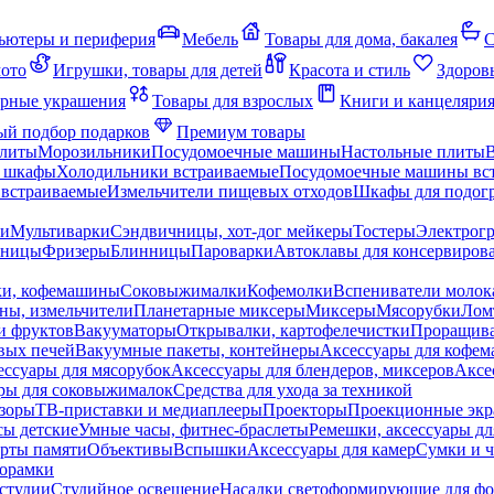
ьютеры и периферия
Мебель
Товары для дома, бакалея
С
мото
Игрушки, товары для детей
Красота и стиль
Здоров
рные украшения
Товары для взрослых
Книги и канцеляри
й подбор подарков
Премиум товары
плиты
Морозильники
Посудомоечные машины
Настольные плиты
 шкафы
Холодильники встраиваемые
Посудомоечные машины вс
встраиваемые
Измельчители пищевых отходов
Шкафы для подогр
чи
Мультиварки
Сэндвичницы, хот-дог мейкеры
Тостеры
Электрог
еницы
Фризеры
Блинницы
Пароварки
Автоклавы для консервиров
ки, кофемашины
Соковыжималки
Кофемолки
Вспениватели молок
ны, измельчители
Планетарные миксеры
Миксеры
Мясорубки
Лом
и фруктов
Вакууматоры
Открывалки, картофелечистки
Проращива
вых печей
Вакуумные пакеты, контейнеры
Аксессуары для кофе
ессуары для мясорубок
Аксессуары для блендеров, миксеров
Аксе
ры для соковыжималок
Средства для ухода за техникой
зоры
ТВ-приставки и медиаплееры
Проекторы
Проекционные эк
сы детские
Умные часы, фитнес-браслеты
Ремешки, аксессуары дл
рты памяти
Объективы
Вспышки
Аксессуары для камер
Сумки и ч
орамки
студии
Студийное освещение
Насадки светоформирующие для фо