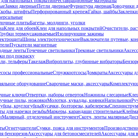
 для напольных покрытий
Реставрационные материалы
ые
Замки дверные
Петли дверные
Фурнитура дверная
Доводчики 
Скобы, штифты
Перфорированный крепеж
Гайки, шайбы
Заклепки
ерсальные
лочные плиты
Багеты, молдинги, уголки
на
Клеи для обоев
Клеи для напольных покрытий
Очистители, рас
Трубки термоусаживаемые
Изолирующие зажимы
лектрощита
Шины электротехнические
Выключатели путевые, ко
атели
Пускатели магнитные
одные ленты
Точечные светильники
Трековые светильники
Аксесс
и под покраску
ли, тельферы
Такелаж
Виброплиты, глубинные вибраторы
Бензор
сосы профессиональные
Стружкоотсосы
Домкраты
Аксессуары д
аяльное оборудование
Сварочные маски, аксессуары
Комплектующ
ечные ключи
Отвертки, наборы отверток
Ножницы слесарные
Кле
учные пилы, ножовки
Молотки, кувалды, киянки
Напильники
Ру
убцы, круглогубцы
Кусачки, болторезы, кабелерезы
Специнструм
ы для нарезки резьбы
Маркеры, карандаши строительные
Клейма
и
Малярный, отделочный инструмент
Скотч, ленты малярные
Дисп
иты
Огнетушители
Сумки, пояса для инструментов
Производствен
я бензорезов
Аксессуары для бетоносмесителей
Аксессуары для 