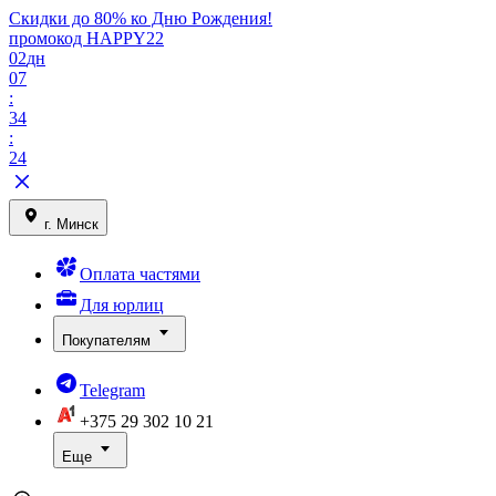
Скидки до 80% ко Дню Рождения!
промокод HAPPY22
02
дн
07
:
34
:
24
г. Минск
Оплата частями
Для юрлиц
Покупателям
Telegram
+375 29
302 10 21
Еще