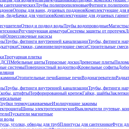
ем сантехнических
Трубы полипропиленовые
Фитинги полипроп
ддонов
Опоры для ванн, душевых поддонов
Комплектующие для 
ов, биде
Бачки для унитазов
Комплектующие для душевых гарнит
есушители
Отвод и подвод воды
Трубы водопроводные
Магистрал
антехники
Регулирующая арматура
Системы защиты от протечек
Л
ций
Опрессовочные насосы
ны
Трубы, фитинги внутренней канализации
Трубы, фитинги на
катурки
Стяжки, самонивелирующие смеси
Строительные смеси,
ки
Тротуарная плитка
ЛДСП
Мебельные щиты
Террасные доски
Древесные плиты
Пилом
ные системы
Поверхностный водоотвод
Кровельные софиты
Добо
тиляция
-камины
Отопительные печи
Банные печи
Водонагреватели
Радиат
ны
Трубы, фитинги внутренней канализации
Трубы, фитинги на
Скобы, штифты
Перфорированный крепеж
Гайки, шайбы
Заклепки
ерсальные
Трубки термоусаживаемые
Изолирующие зажимы
лектрощита
Шины электротехнические
Выключатели путевые, ко
атели
Пускатели магнитные
ки воды
усы, уголки, обводы для труб
Плинтусы для сантехники
Фуги дл