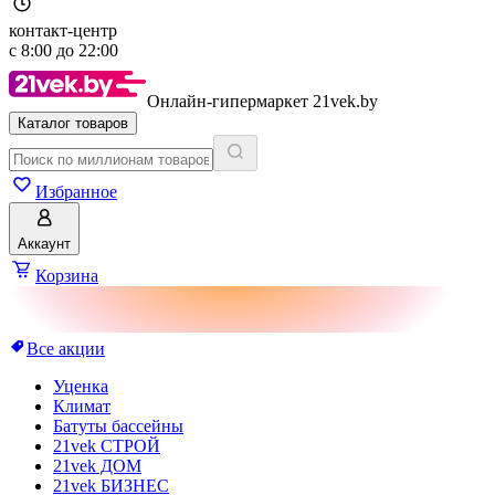
контакт-центр
с
8:00
до
22:00
Онлайн-гипермаркет 21vek.by
Каталог товаров
Избранное
Аккаунт
Корзина
Все акции
Уценка
Климат
Батуты бассейны
21vek СТРОЙ
21vek ДОМ
21vek БИЗНЕС