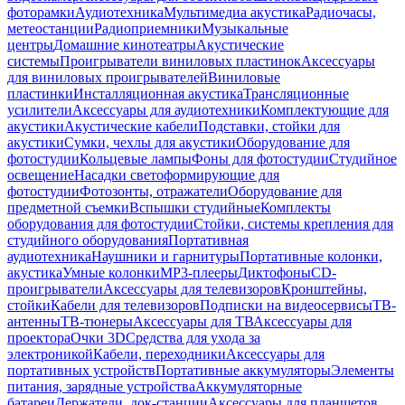
фоторамки
Аудиотехника
Мультимедиа акустика
Радиочасы,
метеостанции
Радиоприемники
Музыкальные
центры
Домашние кинотеатры
Акустические
системы
Проигрыватели виниловых пластинок
Аксессуары
для виниловых проигрывателей
Виниловые
пластинки
Инсталляционная акустика
Трансляционные
усилители
Аксессуары для аудиотехники
Комплектующие для
акустики
Акустические кабели
Подставки, стойки для
акустики
Сумки, чехлы для акустики
Оборудование для
фотостудии
Кольцевые лампы
Фоны для фотостудии
Студийное
освещение
Насадки светоформирующие для
фотостудии
Фотозонты, отражатели
Оборудование для
предметной съемки
Вспышки студийные
Комплекты
оборудования для фотостудии
Стойки, системы крепления для
студийного оборудования
Портативная
аудиотехника
Наушники и гарнитуры
Портативные колонки,
акустика
Умные колонки
MP3-плееры
Диктофоны
CD-
проигрыватели
Аксессуары для телевизоров
Кронштейны,
стойки
Кабели для телевизоров
Подписки на видеосервисы
ТВ-
антенны
ТВ-тюнеры
Аксессуары для ТВ
Аксессуары для
проектора
Очки 3D
Средства для ухода за
электроникой
Кабели, переходники
Аксессуары для
портативных устройств
Портативные аккумуляторы
Элементы
питания, зарядные устройства
Аккумуляторные
батареи
Держатели, док-станции
Аксессуары для планшетов,