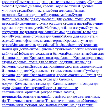
кроватку
Наматрасники, защитные чехлы в кроватку
Садовая
мебель
Садовые диваны, кресла
Садовые стулья
Садовые,
уличные столы
Комплекты мебели для сада
Гамаки,
шезлонги
Качели садовые
Надувная мебель
Кухни
походные
Столы для сада
Мебель для учебы
Столы, стулья
детские
Письменные столы
Растущие столы и парты
Растущие
кресла и стулья для учебы
Мебель для бани и сауны
Стулья,
табуретки, подставки для бани
Скамьи для бани
Столы для
бани
Журнальные столики для бани
Мебель для кабинета и
офиса
Столы офисные, компьютерные
Кресла, стулья для
офиса
Мягкая мебель для офиса
Шкафы офисные
Стеллажи,
полки для документов
Офисные тумбы
Комплекты мебели для
кабинета
Мебель для лоджии и балкона
Комплекты мебели для
балкона, лоджии
Кресла-мешки для балкона
Кресла подвесные,
стулья садовые
Столы для балкона, лоджии
Шкафы для
балкона, лоджии
Дверцы жалюзийные
Системы хранения для
балкона, лоджии
Журнальные столы, столы-книги
Тумбы для
балкона, лоджии
Кресла-качалки, кресла-маятники
Стулья для
балкона, лоджии
Кресла, пуфы для балкона,
лоджии
Компактные столы для балкона, лоджии
Товары для
дома, бакалея
Освещение
Люстры, потолочные
светильники
Торшеры
Прикроватные лампы,
ночники
Настольные лампы
Споты
Настенные светильники,
бра
Точечные светильники
Трековые светильники
Уличные
светильники, фонари, бра
Лампы
Освещение для картин,