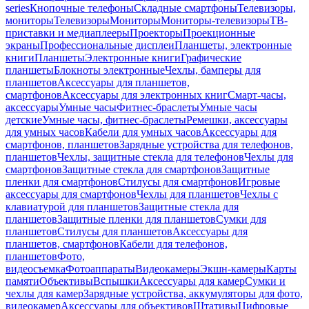
series
Кнопочные телефоны
Складные смартфоны
Телевизоры,
мониторы
Телевизоры
Мониторы
Мониторы-телевизоры
ТВ-
приставки и медиаплееры
Проекторы
Проекционные
экраны
Профессиональные дисплеи
Планшеты, электронные
книги
Планшеты
Электронные книги
Графические
планшеты
Блокноты электронные
Чехлы, бамперы для
планшетов
Аксессуары для планшетов,
смартфонов
Аксессуары для электронных книг
Смарт-часы,
аксессуары
Умные часы
Фитнес-браслеты
Умные часы
детские
Умные часы, фитнес-браслеты
Ремешки, аксессуары
для умных часов
Кабели для умных часов
Аксессуары для
смартфонов, планшетов
Зарядные устройства для телефонов,
планшетов
Чехлы, защитные стекла для телефонов
Чехлы для
смартфонов
Защитные стекла для смартфонов
Защитные
пленки для смартфонов
Стилусы для смартфонов
Игровые
аксессуары для смартфонов
Чехлы для планшетов
Чехлы с
клавиатурой для планшетов
Защитные стекла для
планшетов
Защитные пленки для планшетов
Сумки для
планшетов
Стилусы для планшетов
Аксессуары для
планшетов, смартфонов
Кабели для телефонов,
планшетов
Фото,
видеосъемка
Фотоаппараты
Видеокамеры
Экшн-камеры
Карты
памяти
Объективы
Вспышки
Аксессуары для камер
Сумки и
чехлы для камер
Зарядные устройства, аккумуляторы для фото,
видеокамер
Аксессуары для объективов
Штативы
Цифровые