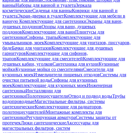
ванны
Наборы для ванной и туалета
Зеркала
косметические
Сиденья для ванны
Коврики для ванной и
туалета
Экран-дверки в туалет
Комплектующие для мебели в
ванную
Комплектующие для сантехники
Экраны для ванн,
душевых поддонов
Опоры для ванн, душевых
поддонов
Комплектующие для ванн
Плинтусы для
сантехники
Сифоны, трапы
Комплектующие для
умывальников, моек
Комплектующие для унитазов, писсуаров,
биде
Бачки для унитазов
Комплектующие для душевых
гарнитуров
Комплектующие для сифонов,
трапов
Комплектующие для смесителей
Комплектующие для
душевых кабин, уголков
Сантехника для кухни
Кухонные
мойки
Кухонные мойки со смесителями
Смесители для
кухонных моек
Измельчители пищевых отходов
Системы для
очистки питьевой воды
Сифоны для кухонных
моек
Комплектующие для кухонных моек
Инженерная
сантехника
Инсталляции для
сантехники
Полотенцесушители
Отвод и подвод воды
Трубы
водопроводные
Магистральные фильтры, системы
сантехнические
Комплектующие для радиаторов,
полотенцесушителей
Монтажные комплекты для
сантехники
Регулирующая арматура
Системы защиты от
протечек
Люки сантехнические
Аксессуары для
магистральных фильтров, систем