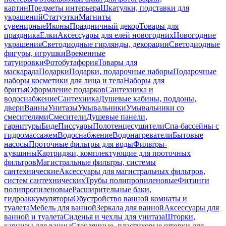
картин
Предметы интерьера
Шкатулки, подставки для
украшений
Статуэтки
Магниты
сувенирные
Иконы
Праздничный декор
Товары для
праздника
Елки
Аксессуары для елей новогодних
Новогодние
украшения
Светодиодные гирлянды, декорации
Светодиодные
фигуры, игрушки
Временные
татуировки
Фотобутафория
Товары для
маскарада
Подарки
Подарки, подарочные наборы
Подарочные
наборы косметики для лица и тела
Наборы для
бритья
Оформление подарков
Сантехника и
водоснабжение
Сантехника
Душевые кабины, поддоны,
двери
Ванны
Унитазы
Умывальники
Умывальники со
смесителями
Смесители
Душевые панели,
гарнитуры
Биде
Писсуары
Полотенцесушители
Спа-бассейны с
гидромассажем
Водоснабжение
Водонагреватели
Бытовые
насосы
Проточные фильтры для воды
Фильтры-
кувшины
Картриджи, комплектующие для проточных
фильтров
Магистральные фильтры, системы
сантехнические
Аксессуары для магистральных фильтров,
систем сантехнических
Трубы полипропиленовые
Фитинги
полипропиленовые
Расширительные баки,
гидроаккумуляторы
Обустройство ванной комнаты и
туалета
Мебель для ванной
Зеркала для ванной
Аксессуары для
ванной и туалета
Сиденья и чехлы для унитаза
Шторки,
карнизы для ванны
Стеклянные, пластиковые шторки для