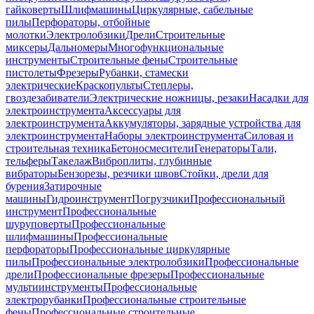
гайковерты
Шлифмашины
Циркулярные, сабельные
пилы
Перфораторы, отбойные
молотки
Электролобзики
Дрели
Строительные
миксеры
Дальномеры
Многофункциональные
инструменты
Строительные фены
Строительные
пистолеты
Фрезеры
Рубанки, стамески
электрические
Краскопульты
Степлеры,
гвоздезабиватели
Электрические ножницы, резаки
Насадки для
электроинструмента
Аксессуары для
электроинструмента
Аккумуляторы, зарядные устройства для
электроинструмента
Наборы электроинструмента
Силовая и
строительная техника
Бетоносмесители
Генераторы
Тали,
тельферы
Такелаж
Виброплиты, глубинные
вибраторы
Бензорезы, резчики швов
Стойки, дрели для
бурения
Затирочные
машины
Гидроинструмент
Погрузчики
Профессиональный
инструмент
Профессиональные
шуруповерты
Профессиональные
шлифмашины
Профессиональные
перфораторы
Профессиональные циркулярные
пилы
Профессиональные электролобзики
Профессиональные
дрели
Профессиональные фрезеры
Профессиональные
мультиинструменты
Профессиональные
электрорубанки
Профессиональные строительные
фены
Профессиональные строительные