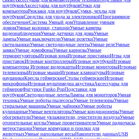
ноутбуков
Аксессуары для ноутбуков
Очки для
компьютера
Рюкзаки для ноутбуков
Сумки, чехлы для
ноутбуков
Средства для ухода за электроникой
Программное
обеспечение
Система Умный дом
Управление умным
домом
Умные колонки, станции
Умные камеры
видеонаблюдения
Умные датчики для дома
Умные
лампы
Умные выключатели
Умные розетки
Умные
светильники
Умные светодиодные ленты
Умные реле
Умные
замки
Умные домофоны
Умные карнизы
Умные
терморегуляторы
Игровая зона
Игровые приставки
Игры для
приставок
Игровые контроллеры
Игровые ноутбуки
Игровые
компьютеры
Игровые видеокарты
Игровые мониторы
Игровые
телевизоры
Игровые мыши
Игровые клавиатуры
Игровые
наушники
Кресла геймерские
Столы геймерские
Игровые
микрофоны
Игровая мультимедиа акустика
Аксессуары для
геймеров
Фигурки Funko Pop
Подставки для
ноутбуков
Светодиодные ленты
Лампы для мониторов
Умная
техника
Умные роботы-пылесосы
Умные телевизоры
Умные
стиральные машины
Умные чайники
Умные роботы
кулинарные
Умные вентиляторы
Умные кондиционеры
Умные
обогреватели
Умные увлажнители, очистители воздуха
Умные
отопительные котлы
Умные проветриватели
Умные радиочасы,
метеостанции
Умные кормушки и поилки для
животных
Умные напольные весы
Накопители данных
USB