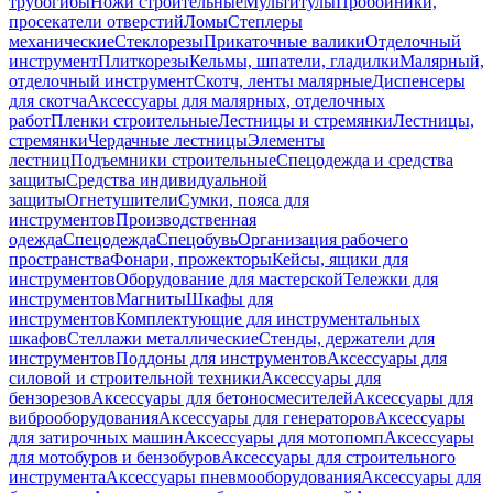
трубогибы
Ножи строительные
Мультитулы
Пробойники,
просекатели отверстий
Ломы
Степлеры
механические
Стеклорезы
Прикаточные валики
Отделочный
инструмент
Плиткорезы
Кельмы, шпатели, гладилки
Малярный,
отделочный инструмент
Скотч, ленты малярные
Диспенсеры
для скотча
Аксессуары для малярных, отделочных
работ
Пленки строительные
Лестницы и стремянки
Лестницы,
стремянки
Чердачные лестницы
Элементы
лестниц
Подъемники строительные
Спецодежда и средства
защиты
Средства индивидуальной
защиты
Огнетушители
Сумки, пояса для
инструментов
Производственная
одежда
Спецодежда
Спецобувь
Организация рабочего
пространства
Фонари, прожекторы
Кейсы, ящики для
инструментов
Оборудование для мастерской
Тележки для
инструментов
Магниты
Шкафы для
инструментов
Комплектующие для инструментальных
шкафов
Стеллажи металлические
Стенды, держатели для
инструментов
Поддоны для инструментов
Аксессуары для
силовой и строительной техники
Аксессуары для
бензорезов
Аксессуары для бетоносмесителей
Аксессуары для
виброоборудования
Аксессуары для генераторов
Аксессуары
для затирочных машин
Аксессуары для мотопомп
Аксессуары
для мотобуров и бензобуров
Аксессуары для строительного
инструмента
Аксессуары пневмооборудования
Аксессуары для