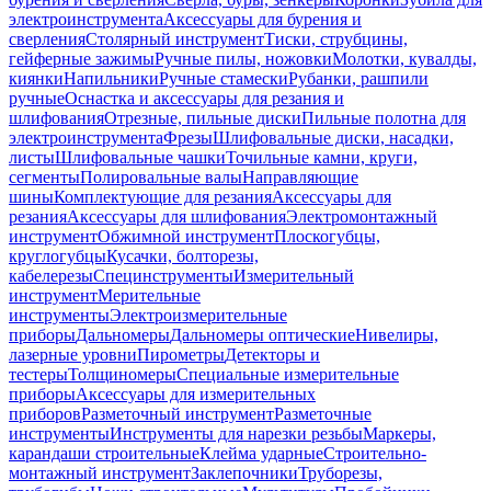
электроинструмента
Аксессуары для бурения и
сверления
Столярный инструмент
Тиски, струбцины,
гейферные зажимы
Ручные пилы, ножовки
Молотки, кувалды,
киянки
Напильники
Ручные стамески
Рубанки, рашпили
ручные
Оснастка и аксессуары для резания и
шлифования
Отрезные, пильные диски
Пильные полотна для
электроинструмента
Фрезы
Шлифовальные диски, насадки,
листы
Шлифовальные чашки
Точильные камни, круги,
сегменты
Полировальные валы
Направляющие
шины
Комплектующие для резания
Аксессуары для
резания
Аксессуары для шлифования
Электромонтажный
инструмент
Обжимной инструмент
Плоскогубцы,
круглогубцы
Кусачки, болторезы,
кабелерезы
Специнструменты
Измерительный
инструмент
Мерительные
инструменты
Электроизмерительные
приборы
Дальномеры
Дальномеры оптические
Нивелиры,
лазерные уровни
Пирометры
Детекторы и
тестеры
Толщиномеры
Специальные измерительные
приборы
Аксессуары для измерительных
приборов
Разметочный инструмент
Разметочные
инструменты
Инструменты для нарезки резьбы
Маркеры,
карандаши строительные
Клейма ударные
Строительно-
монтажный инструмент
Заклепочники
Труборезы,