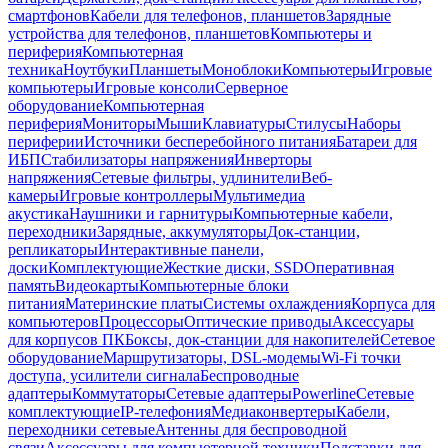
смартфонов
Кабели для телефонов, планшетов
Зарядные
устройства для телефонов, планшетов
Компьютеры и
периферия
Компьютерная
техника
Ноутбуки
Планшеты
Моноблоки
Компьютеры
Игровые
компьютеры
Игровые консоли
Серверное
оборудование
Компьютерная
периферия
Мониторы
Мыши
Клавиатуры
Стилусы
Наборы
периферии
Источники бесперебойного питания
Батареи для
ИБП
Стабилизаторы напряжения
Инверторы
напряжения
Сетевые фильтры, удлинители
Веб-
камеры
Игровые контроллеры
Мультимедиа
акустика
Наушники и гарнитуры
Компьютерные кабели,
переходники
Зарядные, аккумуляторы
Док-станции,
репликаторы
Интерактивные панели,
доски
Комплектующие
Жесткие диски, SSD
Оперативная
память
Видеокарты
Компьютерные блоки
питания
Материнские платы
Системы охлаждения
Корпуса для
компьютеров
Процессоры
Оптические приводы
Аксессуары
для корпусов ПК
Боксы, док-станции для накопителей
Сетевое
оборудование
Маршрутизаторы, DSL-модемы
Wi-Fi точки
доступа, усилители сигнала
Беспроводные
адаптеры
Коммутаторы
Сетевые адаптеры
Powerline
Сетевые
комплектующие
IP-телефония
Медиаконвертеры
Кабели,
переходники сетевые
Антенны для беспроводной
связи
Аксессуары для компьютерной техники
Подставки для