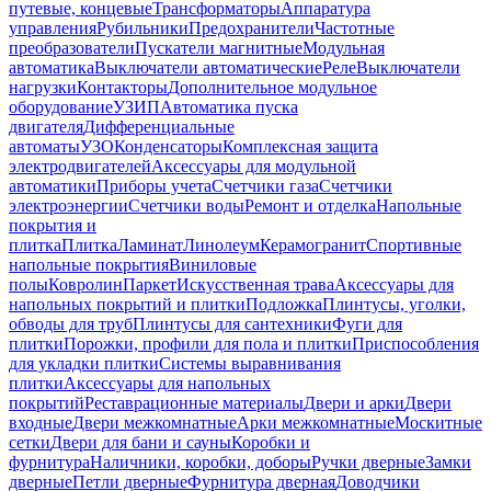
путевые, концевые
Трансформаторы
Аппаратура
управления
Рубильники
Предохранители
Частотные
преобразователи
Пускатели магнитные
Модульная
автоматика
Выключатели автоматические
Реле
Выключатели
нагрузки
Контакторы
Дополнительное модульное
оборудование
УЗИП
Автоматика пуска
двигателя
Дифференциальные
автоматы
УЗО
Конденсаторы
Комплексная защита
электродвигателей
Аксессуары для модульной
автоматики
Приборы учета
Счетчики газа
Счетчики
электроэнергии
Счетчики воды
Ремонт и отделка
Напольные
покрытия и
плитка
Плитка
Ламинат
Линолеум
Керамогранит
Спортивные
напольные покрытия
Виниловые
полы
Ковролин
Паркет
Искусственная трава
Аксессуары для
напольных покрытий и плитки
Подложка
Плинтусы, уголки,
обводы для труб
Плинтусы для сантехники
Фуги для
плитки
Порожки, профили для пола и плитки
Приспособления
для укладки плитки
Системы выравнивания
плитки
Аксессуары для напольных
покрытий
Реставрационные материалы
Двери и арки
Двери
входные
Двери межкомнатные
Арки межкомнатные
Москитные
сетки
Двери для бани и сауны
Коробки и
фурнитура
Наличники, коробки, доборы
Ручки дверные
Замки
дверные
Петли дверные
Фурнитура дверная
Доводчики