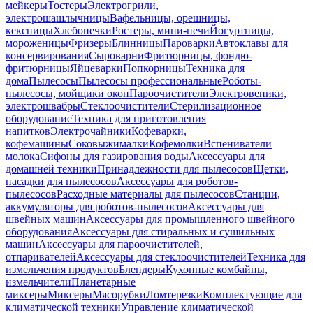
мейкеры
Тостеры
Электрогрили,
электрошашлычницы
Вафельницы, орешницы,
кексницы
Хлебопечки
Ростеры, мини-печи
Йогуртницы,
мороженицы
Фризеры
Блинницы
Пароварки
Автоклавы для
консервирования
Сыроварни
Фритюрницы, фондю-
фритюрницы
Яйцеварки
Попкорницы
Техника для
дома
Пылесосы
Пылесосы профессиональные
Роботы-
пылесосы, мойщики окон
Пароочистители
Электровеники,
электрошвабры
Стеклоочистители
Стерилизационное
оборудование
Техника для приготовления
напитков
Электрочайники
Кофеварки,
кофемашины
Соковыжималки
Кофемолки
Вспениватели
молока
Сифоны для газирования воды
Аксессуары для
домашней техники
Принадлежности для пылесосов
Щетки,
насадки для пылесосов
Аксессуары для роботов-
пылесосов
Расходные материалы для пылесосов
Станции,
аккумуляторы для роботов-пылесосов
Аксессуары для
швейных машин
Аксессуары для промышленного швейного
оборудования
Аксессуары для стиральных и сушильных
машин
Аксессуары для пароочистителей,
отпаривателей
Аксессуары для стеклоочистителей
Техника для
измельчения продуктов
Блендеры
Кухонные комбайны,
измельчители
Планетарные
миксеры
Миксеры
Мясорубки
Ломтерезки
Комплектующие для
климатической техники
Управление климатической