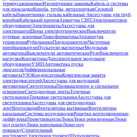
термоусаживаемые
Изолирующие зажимы
Кабель и системы
для прокладки
Короба, трубы, металлорукав
Силовой
кабель
Наконечники, гильзы кабельные
Аксессуары для труб,
коробов
Кабельный крепеж
Арматура СИП
Электрощитовое
оборудование
Электрощиты
Аксессуары для
электрощита
Шины электротехнические
Выключатели
путевые, концевые
Трансформаторы
Аппаратура
управления
Рубильники
Предохранители
Частотные
преобразователи
Пускатели магнитные
Модульная
автоматика
Выключатели автоматические
Реле
Выключатели
нагрузки
Контакторы
Дополнительное модульное
оборудование
УЗИП
Автоматика пуска
двигателя
Дифференциальные
автоматы
УЗО
Конденсаторы
Комплексная защита
электродвигателей
Аксессуары для модульной
автоматики
Светотехника
Промышленное и сигнальное
освещение
Светодиодные ленты
Точечные
светильники
Трековые светильники
Аксессуары для
светотехники
Аксессуары для светодиодных
лент
Вентиляция
Вентиляторы вытяжные
Вентиляторы
канальные
Системы воздуховодов
Решетки вентиляционные,
диффузоры
Проветриватели
Люки
Люки ревизионные
Люки
под плитку
Люки напольные
Люки под
покраску
Строительный
инструмент
Электроинструмент
Шуруповерты,