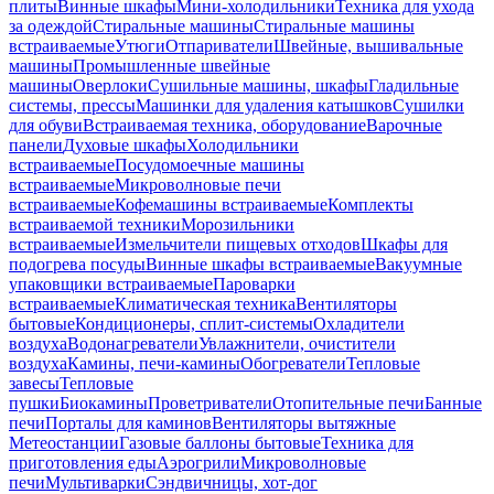
плиты
Винные шкафы
Мини-холодильники
Техника для ухода
за одеждой
Стиральные машины
Стиральные машины
встраиваемые
Утюги
Отпариватели
Швейные, вышивальные
машины
Промышленные швейные
машины
Оверлоки
Сушильные машины, шкафы
Гладильные
системы, прессы
Машинки для удаления катышков
Сушилки
для обуви
Встраиваемая техника, оборудование
Варочные
панели
Духовые шкафы
Холодильники
встраиваемые
Посудомоечные машины
встраиваемые
Микроволновые печи
встраиваемые
Кофемашины встраиваемые
Комплекты
встраиваемой техники
Морозильники
встраиваемые
Измельчители пищевых отходов
Шкафы для
подогрева посуды
Винные шкафы встраиваемые
Вакуумные
упаковщики встраиваемые
Пароварки
встраиваемые
Климатическая техника
Вентиляторы
бытовые
Кондиционеры, сплит-системы
Охладители
воздуха
Водонагреватели
Увлажнители, очистители
воздуха
Камины, печи-камины
Обогреватели
Тепловые
завесы
Тепловые
пушки
Биокамины
Проветриватели
Отопительные печи
Банные
печи
Порталы для каминов
Вентиляторы вытяжные
Метеостанции
Газовые баллоны бытовые
Техника для
приготовления еды
Аэрогрили
Микроволновые
печи
Мультиварки
Сэндвичницы, хот-дог