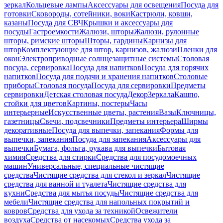
зеркал
Кольцевые лампы
Аксессуары для освещения
Посуда для
готовки
Сковороды, сотейники, воки
Кастрюли, ковши,
казаны
Посуда для СВЧ
Крышки и аксессуары для
посуды
Гастроемкости
Жалюзи, шторы
Жалюзи, рулонные
шторы, римские шторы
Шторы, гардины
Карнизы для
штор
Комплектующие для штор, карнизов, жалюзи
Пленки для
окон
Электроприводные солнцезащитные системы
Столовая
посуда, сервировка
Посуда для напитков
Посуда для горячих
напитков
Посуда для подачи и хранения напитков
Столовые
приборы
Столовая посуда
Посуда для сервировки
Предметы
сервировки
Детская столовая посуда
Декор
Зеркала
Кашпо,
стойки для цветов
Картины, постеры
Часы
интерьерные
Искусственные цветы, растения
Вазы
Ключницы,
газетницы
Свечи, подсвечники
Предметы интерьера
Ширмы
декоративные
Посуда для выпечки, запекания
Формы для
выпечки, запекания
Посуда для запекания
Аксессуары для
выпечки
Бумага, фольга, рукава для выпечки
Бытовая
химия
Средства для стирки
Средства для посудомоечных
машин
Универсальные, специальные чистящие
средства
Чистящие средства для стекол и зеркал
Чистящие
средства для ванной и туалета
Чистящие средства для
кухни
Средства для мытья посуды
Чистящие средства для
мебели
Чистящие средства для напольных покрытий и
ковров
Средства для ухода за техникой
Освежители
воздуха
Средства от насекомых
Средства ухода за