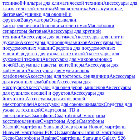
техникой
Фильтры для климатической техники
Аксессуары для
климатической техники
Мелкая техника
Весы кухонные,
бытовые
Сушилки для овощей и
фруктов
Вакууматоры
Открывалки,
картофелечистки
Проращиватели семян
Маслобойки,
сепараторы бытовые
Аксессуары для крупной
техники
Аксессуары для вытяжек
Аксессуары для плит и
духовок
Аксессуары для холодильников
Аксессуары для
посудомоечных машин
Средства для посудомоечных
машин
Средства для ухода за техникой
Аксессуары для
кухонной техники
Аксессуары для микроволновых
печей
Вакуумные пакеты, контейнеры
Аксессуары для
кофемашин
Аксессуары для мультиварок,
хлебопечек
Аксессуары для тостеров, сэндвичниц
Аксессуары
для кухонных комбайнов
Аксессуары для
мясорубок
Аксессуары для блендеров, миксеров
Аксессуары
для сушилок овощей и фруктов
Аксессуары для
йогуртниц
Аксессуары для аэрогрилей,
электрогрилей
Аксессуары для соковыжималок
Средства для
ухода за техникой
Смартфоны, ТВ и
электроника
Смартфоны
Смартфоны
Смартфоны
восстановленные
Смартфоны Apple
Смартфоны
Xiaomi
Смартфоны Samsung
Смартфоны Honor
Смартфоны
Huawei
Смартфоны POCO
Смартфоны Infinix
Смартфоны
Tecno
Смартфоны Realme
Смартфоны Samsung Galaxy S26