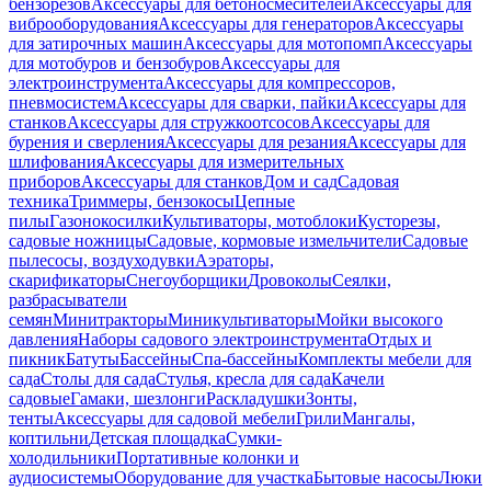
бензорезов
Аксессуары для бетоносмесителей
Аксессуары для
виброоборудования
Аксессуары для генераторов
Аксессуары
для затирочных машин
Аксессуары для мотопомп
Аксессуары
для мотобуров и бензобуров
Аксессуары для
электроинструмента
Аксессуары для компрессоров,
пневмосистем
Аксессуары для сварки, пайки
Аксессуары для
станков
Аксессуары для стружкоотсосов
Аксессуары для
бурения и сверления
Аксессуары для резания
Аксессуары для
шлифования
Аксессуары для измерительных
приборов
Аксессуары для станков
Дом и сад
Садовая
техника
Триммеры, бензокосы
Цепные
пилы
Газонокосилки
Культиваторы, мотоблоки
Кусторезы,
садовые ножницы
Садовые, кормовые измельчители
Садовые
пылесосы, воздуходувки
Аэраторы,
скарификаторы
Снегоуборщики
Дровоколы
Сеялки,
разбрасыватели
семян
Минитракторы
Миникультиваторы
Мойки высокого
давления
Наборы садового электроинструмента
Отдых и
пикник
Батуты
Бассейны
Спа-бассейны
Комплекты мебели для
сада
Столы для сада
Стулья, кресла для сада
Качели
садовые
Гамаки, шезлонги
Раскладушки
Зонты,
тенты
Аксессуары для садовой мебели
Грили
Мангалы,
коптильни
Детская площадка
Сумки-
холодильники
Портативные колонки и
аудиосистемы
Оборудование для участка
Бытовые насосы
Люки