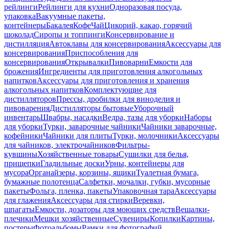
рейлинги
Рейлинги для кухни
Одноразовая посуда,
упаковка
Вакуумные пакеты,
контейнеры
Бакалея
Кофе
Чай
Цикорий, какао, горячий
шоколад
Сиропы и топпинги
Консервирование и
дистилляция
Автоклавы для консервирования
Аксессуары для
консервирования
Приспособления для
консервирования
Открывалки
Пивоварни
Емкости для
брожения
Ингредиенты для приготовления алкогольных
напитков
Аксессуары для приготовления и хранения
алкогольных напитков
Комплектующие для
дистилляторов
Прессы, дробилки для виноделия и
пивоварения
Дистилляторы бытовые
Уборочный
инвентарь
Швабры, насадки
Ведра, тазы для уборки
Наборы
для уборки
Турки, заварочные чайники
Чайники заварочные,
кофейники
Чайники для плиты
Турки, молочники
Аксессуары
для чайников, электрочайников
Фильтры-
кувшины
Хозяйственные товары
Сушилки для белья,
прищепки
Гладильные доски
Урны, контейнеры для
мусора
Органайзеры, корзины, ящики
Туалетная бумага,
бумажные полотенца
Салфетки, мочалки, губки, мусорные
пакеты
Фольга, пленка, пакеты
Упаковочная тара
Аксессуары
для глажения
Аксессуары для стирки
Веревки,
шпагаты
Емкости, дозаторы для моющих средств
Вешалки-
плечики
Мешки хозяйственные
Сувениры
Копилки
Картины,
постеры
Фотоальбомы
Рамки для фотографий,