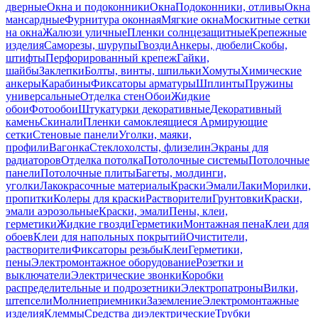
дверные
Окна и подоконники
Окна
Подоконники, отливы
Окна
мансардные
Фурнитура оконная
Мягкие окна
Москитные сетки
на окна
Жалюзи уличные
Пленки солнцезащитные
Крепежные
изделия
Саморезы, шурупы
Гвозди
Анкеры, дюбели
Скобы,
штифты
Перфорированный крепеж
Гайки,
шайбы
Заклепки
Болты, винты, шпильки
Хомуты
Химические
анкеры
Карабины
Фиксаторы арматуры
Шплинты
Пружины
универсальные
Отделка стен
Обои
Жидкие
обои
Фотообои
Штукатурки декоративные
Декоративный
камень
Скинали
Пленки самоклеящиеся
Армирующие
сетки
Стеновые панели
Уголки, маяки,
профили
Вагонка
Стеклохолсты, флизелин
Экраны для
радиаторов
Отделка потолка
Потолочные системы
Потолочные
панели
Потолочные плиты
Багеты, молдинги,
уголки
Лакокрасочные материалы
Краски
Эмали
Лаки
Морилки,
пропитки
Колеры для краски
Растворители
Грунтовки
Краски,
эмали аэрозольные
Краски, эмали
Пены, клеи,
герметики
Жидкие гвозди
Герметики
Монтажная пена
Клеи для
обоев
Клеи для напольных покрытий
Очистители,
растворители
Фиксаторы резьбы
Клеи
Герметики,
пены
Электромонтажное оборудование
Розетки и
выключатели
Электрические звонки
Коробки
распределительные и подрозетники
Электропатроны
Вилки,
штепсели
Молниеприемники
Заземление
Электромонтажные
изделия
Клеммы
Средства диэлектрические
Трубки