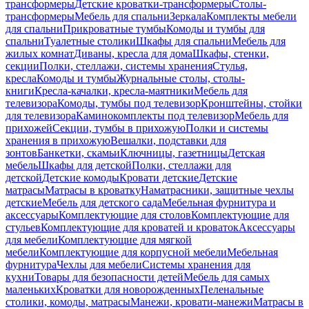
трансформеры
Детские кроватки-трансформеры
Столы-
трансформеры
Мебель для спальни
Зеркала
Комплекты мебели
для спальни
Прикроватные тумбы
Комоды и тумбы для
спальни
Туалетные столики
Шкафы для спальни
Мебель для
жилых комнат
Диваны, кресла для дома
Шкафы, стенки,
секции
Полки, стеллажи, системы хранения
Стулья,
кресла
Комоды и тумбы
Журнальные столы, столы-
книги
Кресла-качалки, кресла-маятники
Мебель для
телевизора
Комоды, тумбы под телевизор
Кронштейны, стойки
для телевизора
Каминокомплекты под телевизор
Мебель для
прихожей
Секции, тумбы в прихожую
Полки и системы
хранения в прихожую
Вешалки, подставки для
зонтов
Банкетки, скамьи
Ключницы, газетницы
Детская
мебель
Шкафы для детской
Полки, стеллажи для
детской
Детские комоды
Кровати детские
Детские
матрасы
Матрасы в кроватку
Наматрасники, защитные чехлы
детские
Мебель для детского сада
Мебельная фурнитура и
аксессуары
Комплектующие для столов
Комплектующие для
стульев
Комплектующие для кроватей и кроваток
Аксессуары
для мебели
Комплектующие для мягкой
мебели
Комплектующие для корпусной мебели
Мебельная
фурнитура
Чехлы для мебели
Системы хранения для
кухни
Товары для безопасности детей
Мебель для самых
маленьких
Кроватки для новорожденных
Пеленальные
столики, комоды, матрасы
Манежи, кровати-манежи
Матрасы в