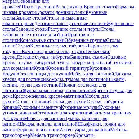
матрас
Основания для
кроватей
Подматрасники
Раскладушки
Кровати-трансформеры,
шкафы-кровати
Кровати-домики
Столы
Кухонные
столы
Барные столы
Столы письменные,
компьютерные
Детские столы
Туалетные столики
Журнальные
столы
Садовые столы
Растущие столы и парты
Столы,
журнальные столики для бани
Приставные
столики
Консольные столики
Обеденные группы
Столы-
книги
Стулья
Кухонные стулья, табуреты
Барные стулья,
табуреты
Компьютерные кресла, стулья
Геймерские
кресла
Детские стулья, табуреты
Банкетки, скамьи
Садовые
кресла, стулья, табуреты
Стулья, табуреты для бани
Стульчики
для кормления
Кухня
Кухонный гарнитур
Кухонные
модули
Столешницы для кухни
Мебель для гостиной
Диваны,
кресла для гостиной
Комоды, тумбы для гостиной
Шкафы,
стенки, горки для гостиной
Полки, стеллажи для
гостиной
Журнальные столы, столы-книги
Кресла, стулья для
дома
Кресла-качалки, кресла-маятники
Мебель для
кухни
Столы, столики
Стулья для кухни
Стулья, табуреты
барные
Кухонный гарнитур
Кухонные модули
Кухонные
уголки, диваны
Стульчики для кормления
Системы хранения
для кухни
Мебель для ванной
Тумбы, консоли для
ванной
Шкафы, пеналы для ванной
Шкафчики, полки для
ванной
Зеркала для ванной
Аксессуары для ванной
Мебель-
трансформер
Мебель-трансформер
Кровати-