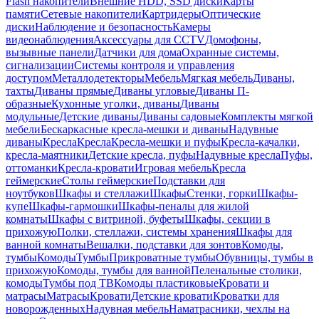
Flash накопители
Внешние HDD, SSD диски
Карты
памяти
Сетевые накопители
Картридеры
Оптические
диски
Наблюдение и безопасность
Камеры
видеонаблюдения
Аксессуары для CCTV
Домофоны,
вызывные панели
Датчики для дома
Охранные системы,
сигнализации
Системы контроля и управления
доступом
Металлодетекторы
Мебель
Мягкая мебель
Диваны,
тахты
Диваны прямые
Диваны угловые
Диваны П-
образные
Кухонные уголки, диваны
Диваны
модульные
Детские диваны
Диваны садовые
Комплекты мягкой
мебели
Бескаркасные кресла-мешки и диваны
Надувные
диваны
Кресла
Кресла
Кресла-мешки и пуфы
Кресла-качалки,
кресла-маятники
Детские кресла, пуфы
Надувные кресла
Пуфы,
оттоманки
Кресла-кровати
Игровая мебель
Кресла
геймерские
Столы геймерские
Подставки для
ноутбуков
Шкафы и стеллажи
Шкафы
Стенки, горки
Шкафы-
купе
Шкафы-гармошки
Шкафы-пеналы для жилой
комнаты
Шкафы с витриной, буфеты
Шкафы, секции в
прихожую
Полки, стеллажи, системы хранения
Шкафы для
ванной комнаты
Вешалки, подставки для зонтов
Комоды,
тумбы
Комоды
Тумбы
Прикроватные тумбы
Обувницы, тумбы в
прихожую
Комоды, тумбы для ванной
Пеленальные столики,
комоды
Тумбы под ТВ
Комоды пластиковые
Кровати и
матрасы
Матрасы
Кровати
Детские кровати
Кроватки для
новорожденных
Надувная мебель
Наматрасники, чехлы на