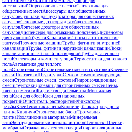
сантехнических
Фитинги
Комплектующие для
инсталляций
Опрессовочные насосы
Сантехника для
общественных мест
Аксессуары для общественных
санузлов
Сушилки для рук
Дозаторы для общественных
санузлов
Сенсорные дозаторы для общественных
санузлов
Локтевые дозаторы для общественных
санузлов
Диспенсеры для бумажных полотенец
Диспенсеры
для туалетной бумаги
Канализация
Тросы сантехнические,
вантузы
Прочистные машины
Трубы, фитинги внутренней
канализации
Трубы, фитинги наружной канализации
Люки
канализационные
Теплый пол водяной
Трубы для теплого
пола
Коллекторы и комплектующие
Термостатика для теплого
пола
Автоматика для теплого
пола
Строительство
Строительные смеси и грунтовки
Клеевые
смеси
Шпатлевки
Штукатурки
Стяжки, самонивелирующие
смеси
Строительные смеси, составы
Гидроизоляционные
смеси
Грунтовки
Добавки для строительных смесей
Пены,
клеи, герметики
Жидкие гвозди
Герметики
Монтажная
пена
Клеи для обоев
Клеи для напольных
покрытий
Очистители, растворители
Фиксаторы
резьбы
Клеи
Герметики, пены
Кирпичи, блоки, тротуарная
плитка
Кирпичи
Строительные блоки
Тротуарная
плитка
Изоляционные материалы
Минеральная
вата
Экструдированный пенополистирол
Пенопласт
Пленки,
мембраны
Отражающая теплоизоляция
Гидроизоляционные