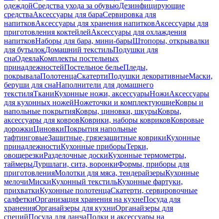
одеждой
Средства ухода за обувью
Дезинфицирующие
средства
Аксессуары для бара
Сервировка для
напитков
Аксессуары для хранения напитков
Аксессуары для
приготовления коктейлей
Аксессуары для охлаждения
напитков
Наборы для бара, мини-бары
Штопоры, открывалки
для бутылок
Домашний текстиль
Подушки для
сна
Одеяла
Комплекты постельных
принадлежностей
Постельное белье
Пледы,
покрывала
Полотенца
Скатерти
Подушки декоративные
Маски,
беруши для сна
Наполнители для домашнего
текстиля
Ткани
Кухонные ножи, аксессуары
Ножи
Аксессуары
для кухонных ножей
Ножеточки и комплектующие
Ковры и
напольные покрытия
Ковры, циновки, шкуры
Ковры,
аксессуары для ковров
Коврики, наборы ковриков
Ковровые
дорожки
Циновки
Покрытия напольные
тафтинговые
Защитные, грязезащитные коврики
Кухонные
принадлежности
Кухонные приборы
Терки,
овощерезки
Разделочные доски
Кухонные термометры,
таймеры
Дуршлаги, сита, воронки
Формы, приборы для
приготовления
Молотки для мяса, тендерайзеры
Кухонные
мелочи
Миски
Кухонный текстиль
Кухонные фартуки,
прихватки
Кухонные полотенца
Скатерти, сервировочные
салфетки
Организация хранения на кухне
Посуда для
хранения
Органайзеры для кухни
Органайзеры для
специй
Посуда для ланча
Полки и аксессуары на