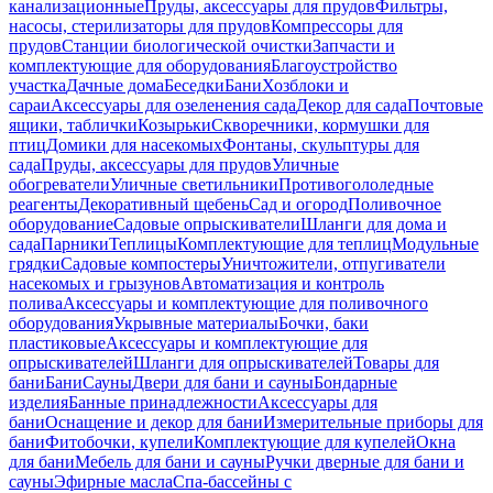
канализационные
Пруды, аксессуары для прудов
Фильтры,
насосы, стерилизаторы для прудов
Компрессоры для
прудов
Станции биологической очистки
Запчасти и
комплектующие для оборудования
Благоустройство
участка
Дачные дома
Беседки
Бани
Хозблоки и
сараи
Аксессуары для озеленения сада
Декор для сада
Почтовые
ящики, таблички
Козырьки
Скворечники, кормушки для
птиц
Домики для насекомых
Фонтаны, скульптуры для
сада
Пруды, аксессуары для прудов
Уличные
обогреватели
Уличные светильники
Противогололедные
реагенты
Декоративный щебень
Сад и огород
Поливочное
оборудование
Садовые опрыскиватели
Шланги для дома и
сада
Парники
Теплицы
Комплектующие для теплиц
Модульные
грядки
Садовые компостеры
Уничтожители, отпугиватели
насекомых и грызунов
Автоматизация и контроль
полива
Аксессуары и комплектующие для поливочного
оборудования
Укрывные материалы
Бочки, баки
пластиковые
Аксессуары и комплектующие для
опрыскивателей
Шланги для опрыскивателей
Товары для
бани
Бани
Сауны
Двери для бани и сауны
Бондарные
изделия
Банные принадлежности
Аксессуары для
бани
Оснащение и декор для бани
Измерительные приборы для
бани
Фитобочки, купели
Комплектующие для купелей
Окна
для бани
Мебель для бани и сауны
Ручки дверные для бани и
сауны
Эфирные масла
Спа-бассейны с