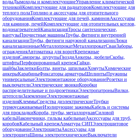
воды
Дымоходы и комплектующие
Управление климатической
техникой
Комплектующие для радиаторов
Комплектующие для
теплого пола
Топливо и аксессуары для отопительного
оборудования
Комплектующие для печей, каминов
Аксессуары
для каминов, печей
Комплектующие для отопительных котлов,
водонагревателей
Канализация
Тросы сантехнические,
вантузы
Прочистные машины
Трубы, фитинги внутренней
канализации
Трубы, фитинги наружной канализации
Люки
канализационные
Металлопрокат
Металлопрокат
Сваи
Заборы,
ограждения
Автоматика для ворот
Крепежные
изделия
Саморезы, шурупы
Гвозди
Анкеры, дюбели
Скобы,
штифты
Перфорированный крепеж
Гайки,
шайбы
Заклепки
Болты, винты, шпильки
Хомуты
Химические
анкеры
Карабины
Фиксаторы арматуры
Шплинты
Пружины
универсальные
Электромонтажное оборудование
Розетки и
выключатели
Электрические звонки
Коробки
распределительные и подрозетники
Электропатроны
Вилки,
штепсели
Заземление
Электромонтажные
изделия
Клеммы
Средства диэлектрические
Трубки
термоусаживаемые
Изолирующие зажимы
Кабель и системы
для прокладки
Короба, трубы, металлорукав
Силовой
кабель
Наконечники, гильзы кабельные
Аксессуары для труб,
коробов
Кабельный крепеж
Арматура СИП
Электрощитовое
оборудование
Электрощиты
Аксессуары для
электрощита
Шины электротехнические
Выключатели