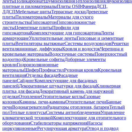
ленты
Поликарбонат
Шумоизоляция
Теплоизоляция
Звукоизоляц
плитные и пиломатериалы
Плиты OSB
Фанера
ДСП,
ЛДСП
Мебельные щиты
Террасные доски
Древесные
плиты
Пиломатериалы
Материалы для сухого
строительства
Гипсокартон
Гипсоволокнистые
листы
Цементные плиты
Профили для
гипсокартона
Комплектующие для гипсокартона
Ленты
армирующие
Уплотнительные ленты
Гипсовые и цементные
плиты
Вентиляторы вытяжные
Системы воздуховодов
Решетки
вентиляционные, диффузоры
Кровля и водосток
Черепица и
кровельные материалы
Водосточные системы
Поверхностный
водоотвод
Кровельные софиты
Доборные элементы
кровли
Гидроизоляционные
материалы
Шифер
Профнастил
Рулонная кровля
Кровельная
вентиляция
Отделка фасада
Фасадные
панели
Сайдинг
Комплектующие для фасадных
панелей
Декоративные штукатурки для фасада
Клинкерная
плитка для фасада
Декоративный камень для наружной
отделки
Отопление
Отопительные котлы
Газовые
колонки
Камины, печи-камины
Отопительные печи
Банные
печи
Водонагреватели
Радиаторы отопления, батареи
Теплый
пол
Теплые плинтусы
Системы антиобледенения
Управление
климатической техникой
Комплектующие для отопительного
оборудования
Стабилизаторы напряжения
Насосы
циркуляционные
Регулирующая арматура
Отвод и подвод