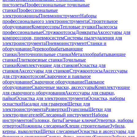
пистолеты
Профессиональные точильные
станки
Профессиональные
электроножницы
Пневмоинструмент
Наборы
профессионального электроинструмента
Строительное
оборудование
Компрессоры
Тепловые пушки
Пылесосы
профессиональные
Стружкоотсосы
Домкраты
Аксессуары для
компрессоров, пневмосистем
Системы пылеудаления для
электроинструмента
Пневмоинструмент
Станки и
оборудование
Деревообрабатывающие
станки
Ленточнопильные станки
Металлообрабатывающие
станки
Плиткорезные станки
Точильные
станки
Комплектующие для станков
Оснастка для
станков
Аксессуары для станков
Стружкоотсосы
Аксессуары
для стружкоотсосов
Сварочное и паяльное
оборудование
Сварочное оборудование
Паяльное
оборудование
Сварочные маски, аксессуары
Комплектующие
для сварочного оборудования
Аксессуары для сварки,
пайки
Оснастка для электроинструмента
Оснастка, наборы
оснастки
Насадки для граверов
Щетки для
электроинструмента
Развертки
Пуансоны
Щетки для
электродвигателей
Слесарный инструмент
Наборы
инструментов
Головки, биты
Гаечные ключи
Отвертки, наборы
отверток
Ножницы слесарные
Клещи строительные
Зубила,
керны, выколотки
Щетки слесарные
Оснастка и аксессуары для
бурения и сверления
Сверла, буры, зенкеры
Коронки
Зубила для