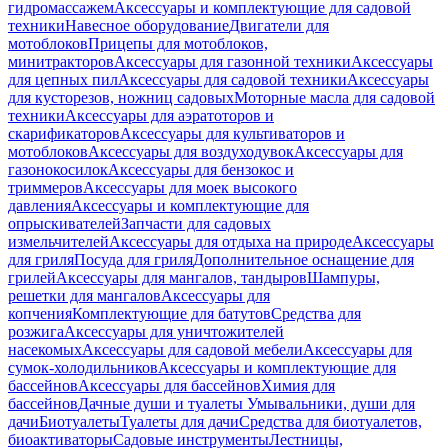
гидромассажем
Аксессуары и комплектующие для садовой
техники
Навесное оборудование
Двигатели для
мотоблоков
Прицепы для мотоблоков,
минитракторов
Аксессуары для газонной техники
Аксессуары
для цепных пил
Аксессуары для садовой техники
Аксессуары
для кусторезов, ножниц садовых
Моторные масла для садовой
техники
Аксессуары для аэратоторов и
скарификаторов
Аксессуары для культиваторов и
мотоблоков
Аксессуары для воздуходувок
Аксессуары для
газонокосилок
Аксессуары для бензокос и
триммеров
Аксессуары для моек высокого
давления
Аксессуары и комплектующие для
опрыскивателей
Запчасти для садовых
измельчителей
Аксессуары для отдыха на природе
Аксессуары
для гриля
Посуда для гриля
Дополнительное оснащение для
грилей
Аксессуары для мангалов, тандыров
Шампуры,
решетки для мангалов
Аксессуары для
копчения
Комплектующие для батутов
Средства для
розжига
Аксессуары для уничтожителей
насекомых
Аксессуары для садовой мебели
Аксессуары для
сумок-холодильников
Аксессуары и комплектующие для
бассейнов
Аксессуары для бассейнов
Химия для
бассейнов
Дачные души и туалеты
Умывальники, души для
дачи
Биотуалеты
Туалеты для дачи
Средства для биотуалетов,
биоактиваторы
Садовые инструменты
Лестницы,