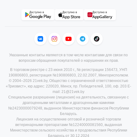
Доступно в
Доступно в
Доступно в
Указанные контакты являются в том числе контактами для связи по
вопросам обращения покупателей о нарушении их прав.
В торговом реестре с 23 июня 2010 г., № регистрации 156473, УНП
190806803, регистрация №190806803, 22.02.2007, Мингорисполком.
© 2004–2026 21vek.by, Общество с ограниченной ответственностью
«Триовист», юр.адрес: 220020, Минск, пр. Победителей, 100, оф. 203 E-
mail: 21@21vek.by
Специальное разрешение (лицензия) на деятельность, связанную с
драгоценными металлами и драгоценными камнями
№24230000079248, выданное Министерством финансов Республики
Беларусь.
Лицензия на осуществление оптовой и розничной торговли
ветеринарными препаратами №12240000081560, выданная
Министерством сельского хозяйства и продовольствия Республики
Беларусь от 30.12.2024