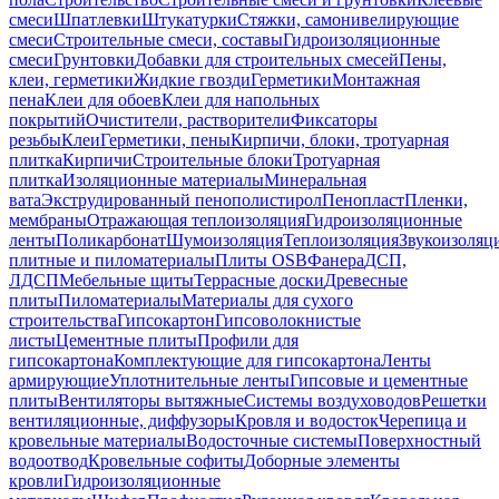
смеси
Шпатлевки
Штукатурки
Стяжки, самонивелирующие
смеси
Строительные смеси, составы
Гидроизоляционные
смеси
Грунтовки
Добавки для строительных смесей
Пены,
клеи, герметики
Жидкие гвозди
Герметики
Монтажная
пена
Клеи для обоев
Клеи для напольных
покрытий
Очистители, растворители
Фиксаторы
резьбы
Клеи
Герметики, пены
Кирпичи, блоки, тротуарная
плитка
Кирпичи
Строительные блоки
Тротуарная
плитка
Изоляционные материалы
Минеральная
вата
Экструдированный пенополистирол
Пенопласт
Пленки,
мембраны
Отражающая теплоизоляция
Гидроизоляционные
ленты
Поликарбонат
Шумоизоляция
Теплоизоляция
Звукоизоляц
плитные и пиломатериалы
Плиты OSB
Фанера
ДСП,
ЛДСП
Мебельные щиты
Террасные доски
Древесные
плиты
Пиломатериалы
Материалы для сухого
строительства
Гипсокартон
Гипсоволокнистые
листы
Цементные плиты
Профили для
гипсокартона
Комплектующие для гипсокартона
Ленты
армирующие
Уплотнительные ленты
Гипсовые и цементные
плиты
Вентиляторы вытяжные
Системы воздуховодов
Решетки
вентиляционные, диффузоры
Кровля и водосток
Черепица и
кровельные материалы
Водосточные системы
Поверхностный
водоотвод
Кровельные софиты
Доборные элементы
кровли
Гидроизоляционные