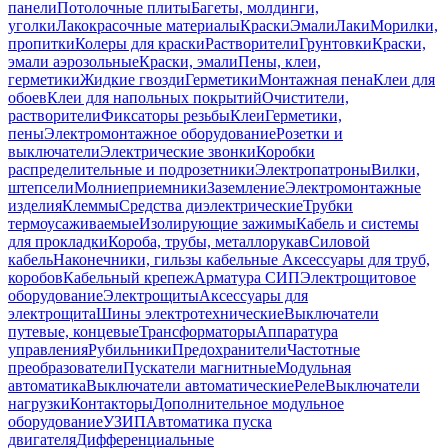
панели
Потолочные плиты
Багеты, молдинги,
уголки
Лакокрасочные материалы
Краски
Эмали
Лаки
Морилки,
пропитки
Колеры для краски
Растворители
Грунтовки
Краски,
эмали аэрозольные
Краски, эмали
Пены, клеи,
герметики
Жидкие гвозди
Герметики
Монтажная пена
Клеи для
обоев
Клеи для напольных покрытий
Очистители,
растворители
Фиксаторы резьбы
Клеи
Герметики,
пены
Электромонтажное оборудование
Розетки и
выключатели
Электрические звонки
Коробки
распределительные и подрозетники
Электропатроны
Вилки,
штепсели
Молниеприемники
Заземление
Электромонтажные
изделия
Клеммы
Средства диэлектрические
Трубки
термоусаживаемые
Изолирующие зажимы
Кабель и системы
для прокладки
Короба, трубы, металлорукав
Силовой
кабель
Наконечники, гильзы кабельные
Аксессуары для труб,
коробов
Кабельный крепеж
Арматура СИП
Электрощитовое
оборудование
Электрощиты
Аксессуары для
электрощита
Шины электротехнические
Выключатели
путевые, концевые
Трансформаторы
Аппаратура
управления
Рубильники
Предохранители
Частотные
преобразователи
Пускатели магнитные
Модульная
автоматика
Выключатели автоматические
Реле
Выключатели
нагрузки
Контакторы
Дополнительное модульное
оборудование
УЗИП
Автоматика пуска
двигателя
Дифференциальные