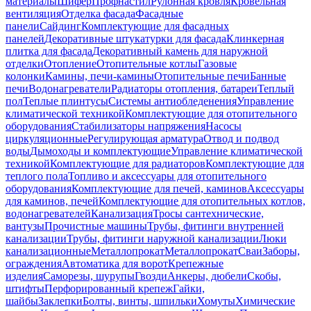
материалы
Шифер
Профнастил
Рулонная кровля
Кровельная
вентиляция
Отделка фасада
Фасадные
панели
Сайдинг
Комплектующие для фасадных
панелей
Декоративные штукатурки для фасада
Клинкерная
плитка для фасада
Декоративный камень для наружной
отделки
Отопление
Отопительные котлы
Газовые
колонки
Камины, печи-камины
Отопительные печи
Банные
печи
Водонагреватели
Радиаторы отопления, батареи
Теплый
пол
Теплые плинтусы
Системы антиобледенения
Управление
климатической техникой
Комплектующие для отопительного
оборудования
Стабилизаторы напряжения
Насосы
циркуляционные
Регулирующая арматура
Отвод и подвод
воды
Дымоходы и комплектующие
Управление климатической
техникой
Комплектующие для радиаторов
Комплектующие для
теплого пола
Топливо и аксессуары для отопительного
оборудования
Комплектующие для печей, каминов
Аксессуары
для каминов, печей
Комплектующие для отопительных котлов,
водонагревателей
Канализация
Тросы сантехнические,
вантузы
Прочистные машины
Трубы, фитинги внутренней
канализации
Трубы, фитинги наружной канализации
Люки
канализационные
Металлопрокат
Металлопрокат
Сваи
Заборы,
ограждения
Автоматика для ворот
Крепежные
изделия
Саморезы, шурупы
Гвозди
Анкеры, дюбели
Скобы,
штифты
Перфорированный крепеж
Гайки,
шайбы
Заклепки
Болты, винты, шпильки
Хомуты
Химические