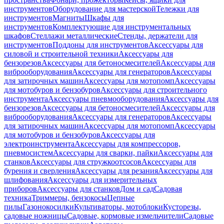
инструментов
Оборудование для мастерской
Тележки для
инструментов
Магниты
Шкафы для
инструментов
Комплектующие для инструментальных
шкафов
Стеллажи металлические
Стенды, держатели для
инструментов
Поддоны для инструментов
Аксессуары для
силовой и строительной техники
Аксессуары для
бензорезов
Аксессуары для бетоносмесителей
Аксессуары для
виброоборудования
Аксессуары для генераторов
Аксессуары
для затирочных машин
Аксессуары для мотопомп
Аксессуары
для мотобуров и бензобуров
Аксессуары для строительного
инструмента
Аксессуары пневмооборудования
Аксессуары для
бензорезов
Аксессуары для бетоносмесителей
Аксессуары для
виброоборудования
Аксессуары для генераторов
Аксессуары
для затирочных машин
Аксессуары для мотопомп
Аксессуары
для мотобуров и бензобуров
Аксессуары для
электроинструмента
Аксессуары для компрессоров,
пневмосистем
Аксессуары для сварки, пайки
Аксессуары для
станков
Аксессуары для стружкоотсосов
Аксессуары для
бурения и сверления
Аксессуары для резания
Аксессуары для
шлифования
Аксессуары для измерительных
приборов
Аксессуары для станков
Дом и сад
Садовая
техника
Триммеры, бензокосы
Цепные
пилы
Газонокосилки
Культиваторы, мотоблоки
Кусторезы,
садовые ножницы
Садовые, кормовые измельчители
Садовые