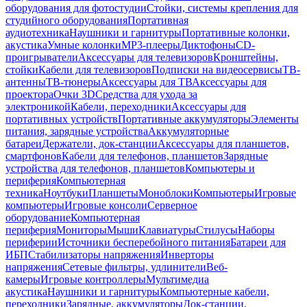
оборудования для фотостудии
Стойки, системы крепления для
студийного оборудования
Портативная
аудиотехника
Наушники и гарнитуры
Портативные колонки,
акустика
Умные колонки
MP3-плееры
Диктофоны
CD-
проигрыватели
Аксессуары для телевизоров
Кронштейны,
стойки
Кабели для телевизоров
Подписки на видеосервисы
ТВ-
антенны
ТВ-тюнеры
Аксессуары для ТВ
Аксессуары для
проектора
Очки 3D
Средства для ухода за
электроникой
Кабели, переходники
Аксессуары для
портативных устройств
Портативные аккумуляторы
Элементы
питания, зарядные устройства
Аккумуляторные
батареи
Держатели, док-станции
Аксессуары для планшетов,
смартфонов
Кабели для телефонов, планшетов
Зарядные
устройства для телефонов, планшетов
Компьютеры и
периферия
Компьютерная
техника
Ноутбуки
Планшеты
Моноблоки
Компьютеры
Игровые
компьютеры
Игровые консоли
Серверное
оборудование
Компьютерная
периферия
Мониторы
Мыши
Клавиатуры
Стилусы
Наборы
периферии
Источники бесперебойного питания
Батареи для
ИБП
Стабилизаторы напряжения
Инверторы
напряжения
Сетевые фильтры, удлинители
Веб-
камеры
Игровые контроллеры
Мультимедиа
акустика
Наушники и гарнитуры
Компьютерные кабели,
переходники
Зарядные, аккумуляторы
Док-станции,