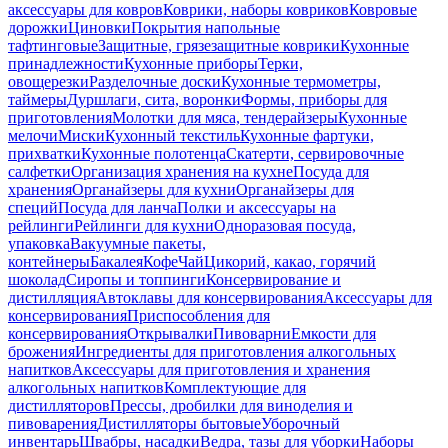
аксессуары для ковров
Коврики, наборы ковриков
Ковровые
дорожки
Циновки
Покрытия напольные
тафтинговые
Защитные, грязезащитные коврики
Кухонные
принадлежности
Кухонные приборы
Терки,
овощерезки
Разделочные доски
Кухонные термометры,
таймеры
Дуршлаги, сита, воронки
Формы, приборы для
приготовления
Молотки для мяса, тендерайзеры
Кухонные
мелочи
Миски
Кухонный текстиль
Кухонные фартуки,
прихватки
Кухонные полотенца
Скатерти, сервировочные
салфетки
Организация хранения на кухне
Посуда для
хранения
Органайзеры для кухни
Органайзеры для
специй
Посуда для ланча
Полки и аксессуары на
рейлинги
Рейлинги для кухни
Одноразовая посуда,
упаковка
Вакуумные пакеты,
контейнеры
Бакалея
Кофе
Чай
Цикорий, какао, горячий
шоколад
Сиропы и топпинги
Консервирование и
дистилляция
Автоклавы для консервирования
Аксессуары для
консервирования
Приспособления для
консервирования
Открывалки
Пивоварни
Емкости для
брожения
Ингредиенты для приготовления алкогольных
напитков
Аксессуары для приготовления и хранения
алкогольных напитков
Комплектующие для
дистилляторов
Прессы, дробилки для виноделия и
пивоварения
Дистилляторы бытовые
Уборочный
инвентарь
Швабры, насадки
Ведра, тазы для уборки
Наборы