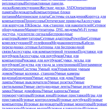
репликаторы
Интерактивные панели,
доски
Комплектующие
Жесткие диски, SSD
Оперативная
память
Видеокарты
Компьютерные блоки
питания
Материнские платы
Системы охлаждения
Корпуса для
компьютеров
Процессоры
Оптические приводы
Аксессуары
для корпусов ПК
Боксы, док-станции для накопителей
Сетевое
оборудование
Маршрутизаторы, DSL-модемы
Wi-Fi точки
доступа, усилители сигнала
Беспроводные
адаптеры
Коммутаторы
Сетевые адаптеры
Powerline
Сетевые
комплектующие
IP-телефония
Медиаконвертеры
Кабели,
переходники сетевые
Антенны для беспроводной
связи
Аксессуары для компьютерной техники
Подставки для
ноутбуков
Аксессуары для ноутбуков
Очки для
компьютера
Рюкзаки для ноутбуков
Сумки, чехлы для
ноутбуков
Средства для ухода за электроникой
Программное
обеспечение
Система Умный дом
Управление умным
домом
Умные колонки, станции
Умные камеры
видеонаблюдения
Умные датчики для дома
Умные
лампы
Умные выключатели
Умные розетки
Умные
светильники
Умные светодиодные ленты
Умные реле
Умные
замки
Умные домофоны
Умные карнизы
Умные
терморегуляторы
Игровая зона
Игровые приставки
Игры для
приставок
Игровые контроллеры
Игровые ноутбуки
Игровые
компьютеры
Игровые видеокарты
Игровые мониторы
Игровые
телевизоры
Игровые мыши
Игровые клавиатуры
Игровые