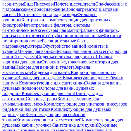
гарнитуры
Биде
Писсуары
Полотенцесушители
Спа-бассейны с
гидромассажем
Водоснабжение
Водонагреватели
Бытовые
насосы
Проточные фильтры для воды
Фильтры-
кувшины
Картриджи, комплектующие для проточных
фильтров
Магистральные фильтры, системы
сантехнические
Аксессуары для магистральных фильтров,
систем сантехнических
Трубы полипропиленовые
Фитинги
полипропиленовые
Расширительные баки,
гидроаккумуляторы
Обустройство ванной комнаты и
туалета
Мебель для ванной
Зеркала для ванной
Аксессуары для
ванной и туалета
Сиденья и чехлы для унитаза
Шторки,
карнизы для ванны
Стеклянные, пластиковые шторки для
ванны
Наборы для ванной и туалета
Зеркала
косметические
Сиденья для ванны
Коврики для ванной и
туалета
Экран-дверки в туалет
Комплектующие для мебели в
ванную
Комплектующие для сантехники
Экраны для ванн,
душевых поддонов
Опоры для ванн, душевых
поддонов
Комплектующие для ванн
Плинтусы для
сантехники
Сифоны, трапы
Комплектующие для
умывальников, моек
Комплектующие для унитазов, писсуаров,
биде
Бачки для унитазов
Комплектующие для душевых
гарнитуров
Комплектующие для сифонов,
трапов
Комплектующие для смесителей
Комплектующие для
душевых кабин, уголков
Сантехника для кухни
Кухонные
мойки
Кухонные мойки со смесителями
Смесители для