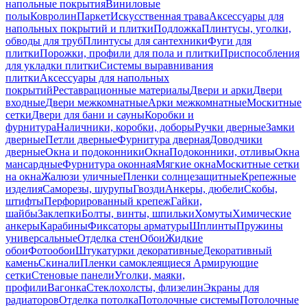
напольные покрытия
Виниловые
полы
Ковролин
Паркет
Искусственная трава
Аксессуары для
напольных покрытий и плитки
Подложка
Плинтусы, уголки,
обводы для труб
Плинтусы для сантехники
Фуги для
плитки
Порожки, профили для пола и плитки
Приспособления
для укладки плитки
Системы выравнивания
плитки
Аксессуары для напольных
покрытий
Реставрационные материалы
Двери и арки
Двери
входные
Двери межкомнатные
Арки межкомнатные
Москитные
сетки
Двери для бани и сауны
Коробки и
фурнитура
Наличники, коробки, доборы
Ручки дверные
Замки
дверные
Петли дверные
Фурнитура дверная
Доводчики
дверные
Окна и подоконники
Окна
Подоконники, отливы
Окна
мансардные
Фурнитура оконная
Мягкие окна
Москитные сетки
на окна
Жалюзи уличные
Пленки солнцезащитные
Крепежные
изделия
Саморезы, шурупы
Гвозди
Анкеры, дюбели
Скобы,
штифты
Перфорированный крепеж
Гайки,
шайбы
Заклепки
Болты, винты, шпильки
Хомуты
Химические
анкеры
Карабины
Фиксаторы арматуры
Шплинты
Пружины
универсальные
Отделка стен
Обои
Жидкие
обои
Фотообои
Штукатурки декоративные
Декоративный
камень
Скинали
Пленки самоклеящиеся
Армирующие
сетки
Стеновые панели
Уголки, маяки,
профили
Вагонка
Стеклохолсты, флизелин
Экраны для
радиаторов
Отделка потолка
Потолочные системы
Потолочные