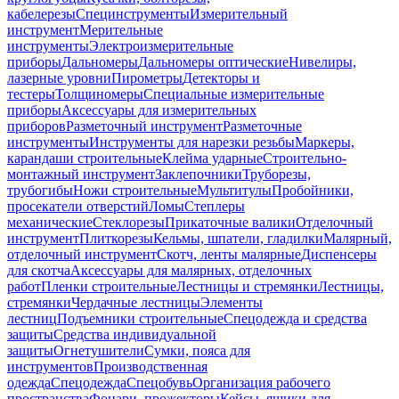
кабелерезы
Специнструменты
Измерительный
инструмент
Мерительные
инструменты
Электроизмерительные
приборы
Дальномеры
Дальномеры оптические
Нивелиры,
лазерные уровни
Пирометры
Детекторы и
тестеры
Толщиномеры
Специальные измерительные
приборы
Аксессуары для измерительных
приборов
Разметочный инструмент
Разметочные
инструменты
Инструменты для нарезки резьбы
Маркеры,
карандаши строительные
Клейма ударные
Строительно-
монтажный инструмент
Заклепочники
Труборезы,
трубогибы
Ножи строительные
Мультитулы
Пробойники,
просекатели отверстий
Ломы
Степлеры
механические
Стеклорезы
Прикаточные валики
Отделочный
инструмент
Плиткорезы
Кельмы, шпатели, гладилки
Малярный,
отделочный инструмент
Скотч, ленты малярные
Диспенсеры
для скотча
Аксессуары для малярных, отделочных
работ
Пленки строительные
Лестницы и стремянки
Лестницы,
стремянки
Чердачные лестницы
Элементы
лестниц
Подъемники строительные
Спецодежда и средства
защиты
Средства индивидуальной
защиты
Огнетушители
Сумки, пояса для
инструментов
Производственная
одежда
Спецодежда
Спецобувь
Организация рабочего
пространства
Фонари, прожекторы
Кейсы, ящики для