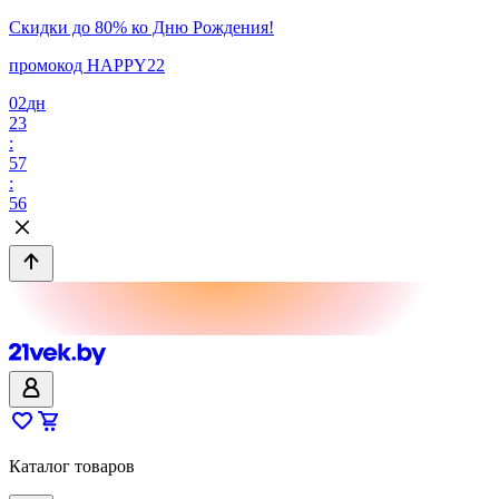
Скидки до 80% ко Дню Рождения!
промокод HAPPY22
02
дн
23
:
57
:
56
Каталог товаров