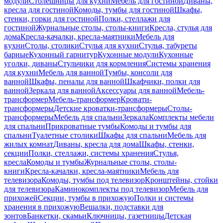
модули
Столешницы для кухни
Мебель для гостиной
Диваны,
кресла для гостиной
Комоды, тумбы для гостиной
Шкафы,
стенки, горки для гостиной
Полки, стеллажи для
гостиной
Журнальные столы, столы-книги
Кресла, стулья для
дома
Кресла-качалки, кресла-маятники
Мебель для
кухни
Столы, столики
Стулья для кухни
Стулья, табуреты
барные
Кухонный гарнитур
Кухонные модули
Кухонные
уголки, диваны
Стульчики для кормления
Системы хранения
для кухни
Мебель для ванной
Тумбы, консоли для
ванной
Шкафы, пеналы для ванной
Шкафчики, полки для
ванной
Зеркала для ванной
Аксессуары для ванной
Мебель-
трансформер
Мебель-трансформер
Кровати-
трансформеры
Детские кроватки-трансформеры
Столы-
трансформеры
Мебель для спальни
Зеркала
Комплекты мебели
для спальни
Прикроватные тумбы
Комоды и тумбы для
спальни
Туалетные столики
Шкафы для спальни
Мебель для
жилых комнат
Диваны, кресла для дома
Шкафы, стенки,
секции
Полки, стеллажи, системы хранения
Стулья,
кресла
Комоды и тумбы
Журнальные столы, столы-
книги
Кресла-качалки, кресла-маятники
Мебель для
телевизора
Комоды, тумбы под телевизор
Кронштейны, стойки
для телевизора
Каминокомплекты под телевизор
Мебель для
прихожей
Секции, тумбы в прихожую
Полки и системы
хранения в прихожую
Вешалки, подставки для
зонтов
Банкетки, скамьи
Ключницы, газетницы
Детская