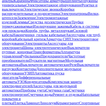
анкеры
Карабины
Фиксаторы арматуры
Шплинты
Пружины
универсальные
Электромонтажное оборудование
Розетки и
выключатели
Электрические звонки
Коробки
распределительные и подрозетники
Электропатроны
Вилки,
штепсели
Заземление
Электромонтажные
изделия
Клеммы
Средства диэлектрические
Трубки
термоусаживаемые
Изолирующие зажимы
Кабель и системы
для прокладки
Короба, трубы, металлорукав
Силовой
кабель
Наконечники, гильзы кабельные
Аксессуары для труб,
коробов
Кабельный крепеж
Арматура СИП
Электрощитовое
оборудование
Электрощиты
Аксессуары для
электрощита
Шины электротехнические
Выключатели
путевые, концевые
Трансформаторы
Аппаратура
управления
Рубильники
Предохранители
Частотные
преобразователи
Пускатели магнитные
Модульная
автоматика
Выключатели автоматические
Реле
Выключатели
нагрузки
Контакторы
Дополнительное модульное
оборудование
УЗИП
Автоматика пуска
двигателя
Дифференциальные
автоматы
УЗО
Конденсаторы
Комплексная защита
электродвигателей
Аксессуары для модульной
автоматики
Приборы учета
Счетчики газа
Счетчики
электроэнергии
Счетчики воды
Ремонт и отделка
Напольные
покрытия и
плитка
Плитка
Ламинат
Линолеум
Керамогранит
Спортивные