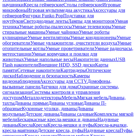
наушники
Кресла геймерские
Столы геймерские
Игровые
микрофоны
Игровая мультимедиа акустика
Аксессуары для
геймеров
Фигурки Funko Pop
Подставки для
ноутбуков
Светодиодные ленты
Лампы для мониторов
Умная
техника
Умные роботы-пылесосы
Умные телевизоры
Умные
стиральные машины
Умные чайники
Умные роботы
кулинарные
Умные вентиляторы
Умные кондиционеры
Умные
обогреватели
Умные увлажнители, очистители воздуха
Умные
отопительные котлы
Умные проветриватели
Умные радиочасы,
метеостанции
Умные кормушки и поилки для
животных
Умные напольные весы
Накопители данных
USB
Flash накопители
Внешние HDD, SSD диски
Карты
памяти
Сетевые накопители
Картридеры
Оптические
диски
Наблюдение и безопасность
Камеры
видеонаблюдения
Аксессуары для CCTV
Домофоны,
вызывные панели
Датчики для дома
Охранные системы,
сигнализации
Системы контроля и управления
доступом
Металлодетекторы
Мебель
Мягкая мебель
Диваны,
тахты
Диваны прямые
Диваны угловые
Диваны П-
образные
Кухонные уголки, диваны
Диваны
модульные
Детские диваны
Диваны садовые
Комплекты мягкой
мебели
Бескаркасные кресла-мешки и диваны
Надувные
диваны
Кресла
Кресла
Кресла-мешки и пуфы
Кресла-качалки,
кресла-маятники
Детские кресла, пуфы
Надувные кресла
Пуфы,
оттоманки
Кресла-кровати
Игровая мебель
Кресла