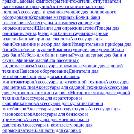
грядки
Садовые компостеры
Уничтожители, отпугиватели
насекомых и грызунов
Автоматизация и контроль
полива
Аксессуары и комплектующие для поливочного
оборудования
Укрывные материалы
Бочки, баки
пластиковые
Аксессуары и комплектующие для
опрыскивателей
Шланги для опрыскивателей
Товары для
бани
Бани
Сауны
Двери для бани и сауны
Бондарные
изделия
Банные принадлежности
Аксессуары для
бани
Оснащение и декор для бани
Измерительные приборы для
бани
Фитобочки, купели
Комплектующие для купелей
Окна
для бани
Мебель для бани и сауны
Ручки дверные для бани и
сауны
Эфирные масла
Спа-бассейны с
гидромассажем
Аксессуары и комплектующие для садовой
техники
Навесное оборудование
Двигатели для
мотоблоков
Прицепы для мотоблоков,
минитракторов
Аксессуары для газонной техники
Аксессуары
для цепных пил
Аксессуары для садовой техники
Аксессуары
для кусторезов, ножниц садовых
Моторные масла для садовой
техники
Аксессуары для аэратоторов и
скарификаторов
Аксессуары для культиваторов и
мотоблоков
Аксессуары для воздуходувок
Аксессуары для
газонокосилок
Аксессуары для бензокос и
триммеров
Аксессуары для моек высокого
давления
Аксессуары и комплектующие для
опрыскивателей
Запчасти для садовых