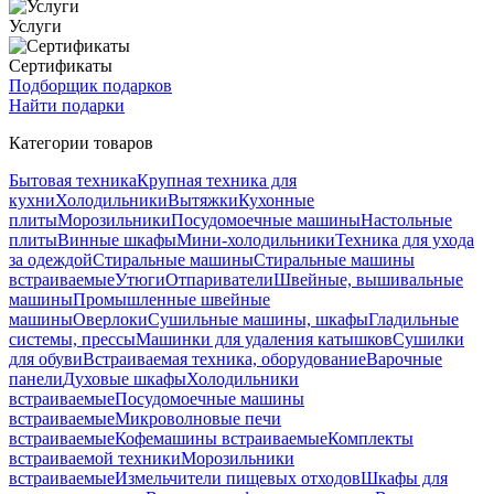
Услуги
Сертификаты
Подборщик подарков
Найти подарки
Категории товаров
Бытовая техника
Крупная техника для
кухни
Холодильники
Вытяжки
Кухонные
плиты
Морозильники
Посудомоечные машины
Настольные
плиты
Винные шкафы
Мини-холодильники
Техника для ухода
за одеждой
Стиральные машины
Стиральные машины
встраиваемые
Утюги
Отпариватели
Швейные, вышивальные
машины
Промышленные швейные
машины
Оверлоки
Сушильные машины, шкафы
Гладильные
системы, прессы
Машинки для удаления катышков
Сушилки
для обуви
Встраиваемая техника, оборудование
Варочные
панели
Духовые шкафы
Холодильники
встраиваемые
Посудомоечные машины
встраиваемые
Микроволновые печи
встраиваемые
Кофемашины встраиваемые
Комплекты
встраиваемой техники
Морозильники
встраиваемые
Измельчители пищевых отходов
Шкафы для