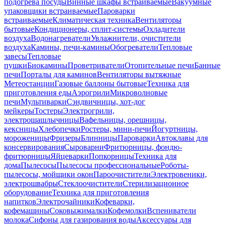
подогрева посуды
Винные шкафы встраиваемые
Вакуумные
упаковщики встраиваемые
Пароварки
встраиваемые
Климатическая техника
Вентиляторы
бытовые
Кондиционеры, сплит-системы
Охладители
воздуха
Водонагреватели
Увлажнители, очистители
воздуха
Камины, печи-камины
Обогреватели
Тепловые
завесы
Тепловые
пушки
Биокамины
Проветриватели
Отопительные печи
Банные
печи
Порталы для каминов
Вентиляторы вытяжные
Метеостанции
Газовые баллоны бытовые
Техника для
приготовления еды
Аэрогрили
Микроволновые
печи
Мультиварки
Сэндвичницы, хот-дог
мейкеры
Тостеры
Электрогрили,
электрошашлычницы
Вафельницы, орешницы,
кексницы
Хлебопечки
Ростеры, мини-печи
Йогуртницы,
мороженицы
Фризеры
Блинницы
Пароварки
Автоклавы для
консервирования
Сыроварни
Фритюрницы, фондю-
фритюрницы
Яйцеварки
Попкорницы
Техника для
дома
Пылесосы
Пылесосы профессиональные
Роботы-
пылесосы, мойщики окон
Пароочистители
Электровеники,
электрошвабры
Стеклоочистители
Стерилизационное
оборудование
Техника для приготовления
напитков
Электрочайники
Кофеварки,
кофемашины
Соковыжималки
Кофемолки
Вспениватели
молока
Сифоны для газирования воды
Аксессуары для