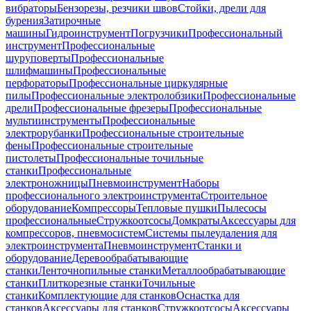
вибраторы
Бензорезы, резчики швов
Стойки, дрели для
бурения
Затирочные
машины
Гидроинструмент
Погрузчики
Профессиональный
инструмент
Профессиональные
шуруповерты
Профессиональные
шлифмашины
Профессиональные
перфораторы
Профессиональные циркулярные
пилы
Профессиональные электролобзики
Профессиональные
дрели
Профессиональные фрезеры
Профессиональные
мультиинструменты
Профессиональные
электрорубанки
Профессиональные строительные
фены
Профессиональные строительные
пистолеты
Профессиональные точильные
станки
Профессиональные
электроножницы
Пневмоинструмент
Наборы
профессионального электроинструмента
Строительное
оборудование
Компрессоры
Тепловые пушки
Пылесосы
профессиональные
Стружкоотсосы
Домкраты
Аксессуары для
компрессоров, пневмосистем
Системы пылеудаления для
электроинструмента
Пневмоинструмент
Станки и
оборудование
Деревообрабатывающие
станки
Ленточнопильные станки
Металлообрабатывающие
станки
Плиткорезные станки
Точильные
станки
Комплектующие для станков
Оснастка для
станков
Аксессуары для станков
Стружкоотсосы
Аксессуары