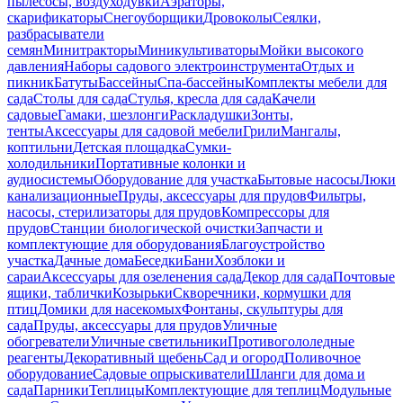
пылесосы, воздуходувки
Аэраторы,
скарификаторы
Снегоуборщики
Дровоколы
Сеялки,
разбрасыватели
семян
Минитракторы
Миникультиваторы
Мойки высокого
давления
Наборы садового электроинструмента
Отдых и
пикник
Батуты
Бассейны
Спа-бассейны
Комплекты мебели для
сада
Столы для сада
Стулья, кресла для сада
Качели
садовые
Гамаки, шезлонги
Раскладушки
Зонты,
тенты
Аксессуары для садовой мебели
Грили
Мангалы,
коптильни
Детская площадка
Сумки-
холодильники
Портативные колонки и
аудиосистемы
Оборудование для участка
Бытовые насосы
Люки
канализационные
Пруды, аксессуары для прудов
Фильтры,
насосы, стерилизаторы для прудов
Компрессоры для
прудов
Станции биологической очистки
Запчасти и
комплектующие для оборудования
Благоустройство
участка
Дачные дома
Беседки
Бани
Хозблоки и
сараи
Аксессуары для озеленения сада
Декор для сада
Почтовые
ящики, таблички
Козырьки
Скворечники, кормушки для
птиц
Домики для насекомых
Фонтаны, скульптуры для
сада
Пруды, аксессуары для прудов
Уличные
обогреватели
Уличные светильники
Противогололедные
реагенты
Декоративный щебень
Сад и огород
Поливочное
оборудование
Садовые опрыскиватели
Шланги для дома и
сада
Парники
Теплицы
Комплектующие для теплиц
Модульные