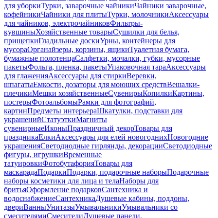
для уборки
Турки, заварочные чайники
Чайники заварочные,
кофейники
Чайники для плиты
Турки, молочники
Аксессуары
для чайников, электрочайников
Фильтры-
кувшины
Хозяйственные товары
Сушилки для белья,
прищепки
Гладильные доски
Урны, контейнеры для
мусора
Органайзеры, корзины, ящики
Туалетная бумага,
бумажные полотенца
Салфетки, мочалки, губки, мусорные
пакеты
Фольга, пленка, пакеты
Упаковочная тара
Аксессуары
для глажения
Аксессуары для стирки
Веревки,
шпагаты
Емкости, дозаторы для моющих средств
Вешалки-
плечики
Мешки хозяйственные
Сувениры
Копилки
Картины,
постеры
Фотоальбомы
Рамки для фотографий,
картин
Предметы интерьера
Шкатулки, подставки для
украшений
Статуэтки
Магниты
сувенирные
Иконы
Праздничный декор
Товары для
праздника
Елки
Аксессуары для елей новогодних
Новогодние
украшения
Светодиодные гирлянды, декорации
Светодиодные
фигуры, игрушки
Временные
татуировки
Фотобутафория
Товары для
маскарада
Подарки
Подарки, подарочные наборы
Подарочные
наборы косметики для лица и тела
Наборы для
бритья
Оформление подарков
Сантехника и
водоснабжение
Сантехника
Душевые кабины, поддоны,
двери
Ванны
Унитазы
Умывальники
Умывальники со
смесителями
Смесители
Душевые панели,