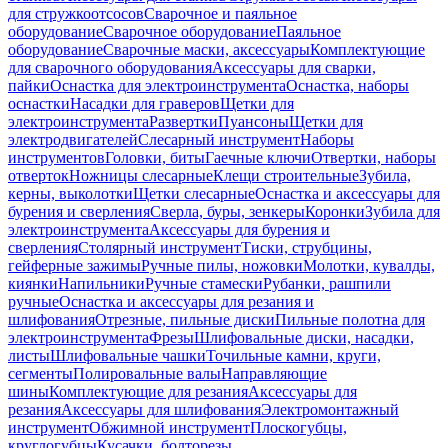
для стружкоотсосов
Сварочное и паяльное
оборудование
Сварочное оборудование
Паяльное
оборудование
Сварочные маски, аксессуары
Комплектующие
для сварочного оборудования
Аксессуары для сварки,
пайки
Оснастка для электроинструмента
Оснастка, наборы
оснастки
Насадки для граверов
Щетки для
электроинструмента
Развертки
Пуансоны
Щетки для
электродвигателей
Слесарный инструмент
Наборы
инструментов
Головки, биты
Гаечные ключи
Отвертки, наборы
отверток
Ножницы слесарные
Клещи строительные
Зубила,
керны, выколотки
Щетки слесарные
Оснастка и аксессуары для
бурения и сверления
Сверла, буры, зенкеры
Коронки
Зубила для
электроинструмента
Аксессуары для бурения и
сверления
Столярный инструмент
Тиски, струбцины,
гейферные зажимы
Ручные пилы, ножовки
Молотки, кувалды,
киянки
Напильники
Ручные стамески
Рубанки, рашпили
ручные
Оснастка и аксессуары для резания и
шлифования
Отрезные, пильные диски
Пильные полотна для
электроинструмента
Фрезы
Шлифовальные диски, насадки,
листы
Шлифовальные чашки
Точильные камни, круги,
сегменты
Полировальные валы
Направляющие
шины
Комплектующие для резания
Аксессуары для
резания
Аксессуары для шлифования
Электромонтажный
инструмент
Обжимной инструмент
Плоскогубцы,
круглогубцы
Кусачки, болторезы,