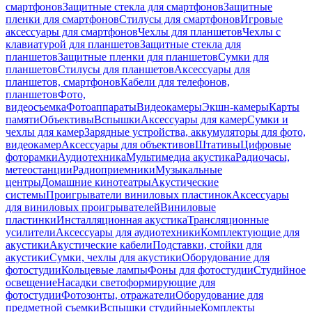
смартфонов
Защитные стекла для смартфонов
Защитные
пленки для смартфонов
Стилусы для смартфонов
Игровые
аксессуары для смартфонов
Чехлы для планшетов
Чехлы с
клавиатурой для планшетов
Защитные стекла для
планшетов
Защитные пленки для планшетов
Сумки для
планшетов
Стилусы для планшетов
Аксессуары для
планшетов, смартфонов
Кабели для телефонов,
планшетов
Фото,
видеосъемка
Фотоаппараты
Видеокамеры
Экшн-камеры
Карты
памяти
Объективы
Вспышки
Аксессуары для камер
Сумки и
чехлы для камер
Зарядные устройства, аккумуляторы для фото,
видеокамер
Аксессуары для объективов
Штативы
Цифровые
фоторамки
Аудиотехника
Мультимедиа акустика
Радиочасы,
метеостанции
Радиоприемники
Музыкальные
центры
Домашние кинотеатры
Акустические
системы
Проигрыватели виниловых пластинок
Аксессуары
для виниловых проигрывателей
Виниловые
пластинки
Инсталляционная акустика
Трансляционные
усилители
Аксессуары для аудиотехники
Комплектующие для
акустики
Акустические кабели
Подставки, стойки для
акустики
Сумки, чехлы для акустики
Оборудование для
фотостудии
Кольцевые лампы
Фоны для фотостудии
Студийное
освещение
Насадки светоформирующие для
фотостудии
Фотозонты, отражатели
Оборудование для
предметной съемки
Вспышки студийные
Комплекты