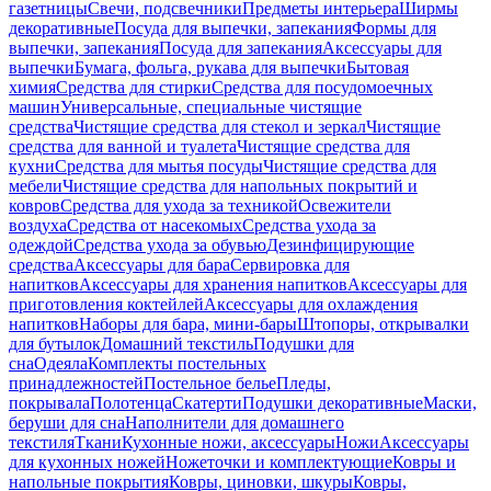
газетницы
Свечи, подсвечники
Предметы интерьера
Ширмы
декоративные
Посуда для выпечки, запекания
Формы для
выпечки, запекания
Посуда для запекания
Аксессуары для
выпечки
Бумага, фольга, рукава для выпечки
Бытовая
химия
Средства для стирки
Средства для посудомоечных
машин
Универсальные, специальные чистящие
средства
Чистящие средства для стекол и зеркал
Чистящие
средства для ванной и туалета
Чистящие средства для
кухни
Средства для мытья посуды
Чистящие средства для
мебели
Чистящие средства для напольных покрытий и
ковров
Средства для ухода за техникой
Освежители
воздуха
Средства от насекомых
Средства ухода за
одеждой
Средства ухода за обувью
Дезинфицирующие
средства
Аксессуары для бара
Сервировка для
напитков
Аксессуары для хранения напитков
Аксессуары для
приготовления коктейлей
Аксессуары для охлаждения
напитков
Наборы для бара, мини-бары
Штопоры, открывалки
для бутылок
Домашний текстиль
Подушки для
сна
Одеяла
Комплекты постельных
принадлежностей
Постельное белье
Пледы,
покрывала
Полотенца
Скатерти
Подушки декоративные
Маски,
беруши для сна
Наполнители для домашнего
текстиля
Ткани
Кухонные ножи, аксессуары
Ножи
Аксессуары
для кухонных ножей
Ножеточки и комплектующие
Ковры и
напольные покрытия
Ковры, циновки, шкуры
Ковры,