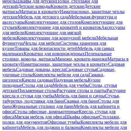
мебель
Шкафы для детской
Полки, стеллажи для
детской
Детские комоды
Кровати детские
Детские
матрасы
Матрасы в кроватку
Наматрасники, защитные чехлы
детские
Мебель для детского сада
Мебельная фурнитура и
аксессуары
Комплектующие для столов
Комплектующие для
стульев
Комплектующие для кроватей и кроваток
Аксессуары
для мебели
Комплектующие для мягкой
мебели
Комплектующие для корпусной мебели
Мебельная
фурнитура
Чехлы для мебели
Системы хранения для
кухни
Товары для безопасности детей
Мебель для самых
маленьких
Кроватки для новорожденных
Пеленальные
столики, комоды, матрасы
Манежи, кровати-манежи
Матрасы в
кроватку
Наматрасники, защитные чехлы в кроватку
Садовая
мебель
Садовые диваны, кресла
Садовые стулья
Садовые,
уличные столы
Комплекты мебели для сада
Гамаки,
шезлонги
Качели садовые
Надувная мебель
Кухни
походные
Столы для сада
Мебель для учебы
Столы, стулья
детские
Письменные столы
Растущие столы и парты
Растущие
кресла и стулья для учебы
Мебель для бани и сауны
Стулья,
табуретки, подставки для бани
Скамьи для бани
Столы для
бани
Журнальные столики для бани
Мебель для кабинета и
офиса
Столы офисные, компьютерные
Кресла, стулья для
офиса
Мягкая мебель для офиса
Шкафы офисные
Стеллажи,
полки для документов
Офисные тумбы
Комплекты мебели для
кабинета
Мебель для лоджии и балкона
Комплекты мебели для