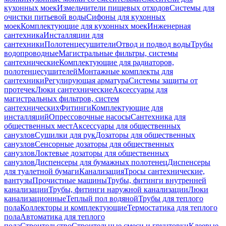
кухонных моек
Измельчители пищевых отходов
Системы для
очистки питьевой воды
Сифоны для кухонных
моек
Комплектующие для кухонных моек
Инженерная
сантехника
Инсталляции для
сантехники
Полотенцесушители
Отвод и подвод воды
Трубы
водопроводные
Магистральные фильтры, системы
сантехнические
Комплектующие для радиаторов,
полотенцесушителей
Монтажные комплекты для
сантехники
Регулирующая арматура
Системы защиты от
протечек
Люки сантехнические
Аксессуары для
магистральных фильтров, систем
сантехнических
Фитинги
Комплектующие для
инсталляций
Опрессовочные насосы
Сантехника для
общественных мест
Аксессуары для общественных
санузлов
Сушилки для рук
Дозаторы для общественных
санузлов
Сенсорные дозаторы для общественных
санузлов
Локтевые дозаторы для общественных
санузлов
Диспенсеры для бумажных полотенец
Диспенсеры
для туалетной бумаги
Канализация
Тросы сантехнические,
вантузы
Прочистные машины
Трубы, фитинги внутренней
канализации
Трубы, фитинги наружной канализации
Люки
канализационные
Теплый пол водяной
Трубы для теплого
пола
Коллекторы и комплектующие
Термостатика для теплого
пола
Автоматика для теплого
пола
Строительство
Строительные смеси и грунтовки
Клеевые