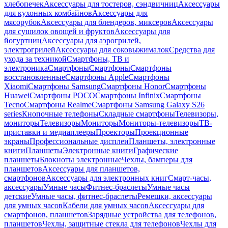
хлебопечек
Аксессуары для тостеров, сэндвичниц
Аксессуары
для кухонных комбайнов
Аксессуары для
мясорубок
Аксессуары для блендеров, миксеров
Аксессуары
для сушилок овощей и фруктов
Аксессуары для
йогуртниц
Аксессуары для аэрогрилей,
электрогрилей
Аксессуары для соковыжималок
Средства для
ухода за техникой
Смартфоны, ТВ и
электроника
Смартфоны
Смартфоны
Смартфоны
восстановленные
Смартфоны Apple
Смартфоны
Xiaomi
Смартфоны Samsung
Смартфоны Honor
Смартфоны
Huawei
Смартфоны POCO
Смартфоны Infinix
Смартфоны
Tecno
Смартфоны Realme
Смартфоны Samsung Galaxy S26
series
Кнопочные телефоны
Складные смартфоны
Телевизоры,
мониторы
Телевизоры
Мониторы
Мониторы-телевизоры
ТВ-
приставки и медиаплееры
Проекторы
Проекционные
экраны
Профессиональные дисплеи
Планшеты, электронные
книги
Планшеты
Электронные книги
Графические
планшеты
Блокноты электронные
Чехлы, бамперы для
планшетов
Аксессуары для планшетов,
смартфонов
Аксессуары для электронных книг
Смарт-часы,
аксессуары
Умные часы
Фитнес-браслеты
Умные часы
детские
Умные часы, фитнес-браслеты
Ремешки, аксессуары
для умных часов
Кабели для умных часов
Аксессуары для
смартфонов, планшетов
Зарядные устройства для телефонов,
планшетов
Чехлы, защитные стекла для телефонов
Чехлы для