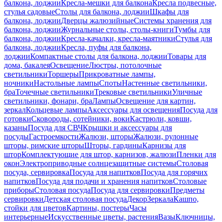
балкона, лоджии
Кресла-мешки для балкона
Кресла подвесные,
стулья садовые
Столы для балкона, лоджии
Шкафы для
балкона, лоджии
Дверцы жалюзийные
Системы хранения для
балкона, лоджии
Журнальные столы, столы-книги
Тумбы для
балкона, лоджии
Кресла-качалки, кресла-маятники
Стулья для
балкона, лоджии
Кресла, пуфы для балкона,
лоджии
Компактные столы для балкона, лоджии
Товары для
дома, бакалея
Освещение
Люстры, потолочные
светильники
Торшеры
Прикроватные лампы,
ночники
Настольные лампы
Споты
Настенные светильники,
бра
Точечные светильники
Трековые светильники
Уличные
светильники, фонари, бра
Лампы
Освещение для картин,
зеркал
Кольцевые лампы
Аксессуары для освещения
Посуда для
готовки
Сковороды, сотейники, воки
Кастрюли, ковши,
казаны
Посуда для СВЧ
Крышки и аксессуары для
посуды
Гастроемкости
Жалюзи, шторы
Жалюзи, рулонные
шторы, римские шторы
Шторы, гардины
Карнизы для
штор
Комплектующие для штор, карнизов, жалюзи
Пленки для
окон
Электроприводные солнцезащитные системы
Столовая
посуда, сервировка
Посуда для напитков
Посуда для горячих
напитков
Посуда для подачи и хранения напитков
Столовые
приборы
Столовая посуда
Посуда для сервировки
Предметы
сервировки
Детская столовая посуда
Декор
Зеркала
Кашпо,
стойки для цветов
Картины, постеры
Часы
интерьерные
Искусственные цветы, растения
Вазы
Ключницы,