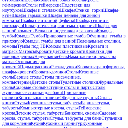
геймерские
Столы геймерские
Подставки для
ноутбуков
Шкафы и стеллажи
Шкафы
Стенки, горки
Шкафы-
купе
Шкафы-гармошки
Шкафы-пеналы для жилой
комнаты
Шкафы с витриной, буфеты
Шкафы, секции в
прихожую
Полки, стеллажи, системы хранения
Шкафы для
ванной комнаты
Вешалки, подставки для зонтов
Комоды,
тумбы
Комоды
Тумбы
Прикроватные тумбы
Обувницы, тумбы в
прихожую
Комоды, тумбы для ванной
Пеленальные столики,
комоды
Тумбы под ТВ
Комоды пластиковые
Кровати и
матрасы
Матрасы
Кровати
Детские кровати
Кроватки для
новорожденных
Надувная мебель
Наматрасники, чехлы на
матрас
Основания для
кроватей
Подматрасники
Раскладушки
Кровати-трансформеры,
шкафы-кровати
Кровати-домики
Столы
Кухонные
столы
Барные столы
Столы письменные,
компьютерные
Детские столы
Туалетные столики
Журнальные
столы
Садовые столы
Растущие столы и парты
Столы,
журнальные столики для бани
Приставные
столики
Консольные столики
Обеденные группы
Столы-
книги
Стулья
Кухонные стулья, табуреты
Барные стулья,
табуреты
Компьютерные кресла, стулья
Геймерские
кресла
Детские стулья, табуреты
Банкетки, скамьи
Садовые
кресла, стулья, табуреты
Стулья, табуреты для бани
Стульчики
для кормления
Кухня
Кухонный гарнитур
Кухонные