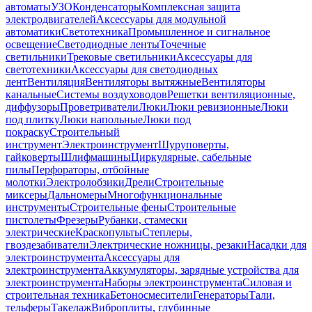
автоматы
УЗО
Конденсаторы
Комплексная защита
электродвигателей
Аксессуары для модульной
автоматики
Светотехника
Промышленное и сигнальное
освещение
Светодиодные ленты
Точечные
светильники
Трековые светильники
Аксессуары для
светотехники
Аксессуары для светодиодных
лент
Вентиляция
Вентиляторы вытяжные
Вентиляторы
канальные
Системы воздуховодов
Решетки вентиляционные,
диффузоры
Проветриватели
Люки
Люки ревизионные
Люки
под плитку
Люки напольные
Люки под
покраску
Строительный
инструмент
Электроинструмент
Шуруповерты,
гайковерты
Шлифмашины
Циркулярные, сабельные
пилы
Перфораторы, отбойные
молотки
Электролобзики
Дрели
Строительные
миксеры
Дальномеры
Многофункциональные
инструменты
Строительные фены
Строительные
пистолеты
Фрезеры
Рубанки, стамески
электрические
Краскопульты
Степлеры,
гвоздезабиватели
Электрические ножницы, резаки
Насадки для
электроинструмента
Аксессуары для
электроинструмента
Аккумуляторы, зарядные устройства для
электроинструмента
Наборы электроинструмента
Силовая и
строительная техника
Бетоносмесители
Генераторы
Тали,
тельферы
Такелаж
Виброплиты, глубинные