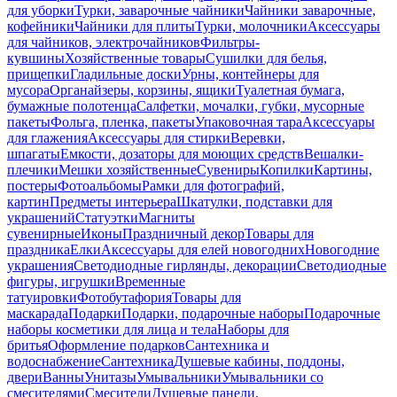
для уборки
Турки, заварочные чайники
Чайники заварочные,
кофейники
Чайники для плиты
Турки, молочники
Аксессуары
для чайников, электрочайников
Фильтры-
кувшины
Хозяйственные товары
Сушилки для белья,
прищепки
Гладильные доски
Урны, контейнеры для
мусора
Органайзеры, корзины, ящики
Туалетная бумага,
бумажные полотенца
Салфетки, мочалки, губки, мусорные
пакеты
Фольга, пленка, пакеты
Упаковочная тара
Аксессуары
для глажения
Аксессуары для стирки
Веревки,
шпагаты
Емкости, дозаторы для моющих средств
Вешалки-
плечики
Мешки хозяйственные
Сувениры
Копилки
Картины,
постеры
Фотоальбомы
Рамки для фотографий,
картин
Предметы интерьера
Шкатулки, подставки для
украшений
Статуэтки
Магниты
сувенирные
Иконы
Праздничный декор
Товары для
праздника
Елки
Аксессуары для елей новогодних
Новогодние
украшения
Светодиодные гирлянды, декорации
Светодиодные
фигуры, игрушки
Временные
татуировки
Фотобутафория
Товары для
маскарада
Подарки
Подарки, подарочные наборы
Подарочные
наборы косметики для лица и тела
Наборы для
бритья
Оформление подарков
Сантехника и
водоснабжение
Сантехника
Душевые кабины, поддоны,
двери
Ванны
Унитазы
Умывальники
Умывальники со
смесителями
Смесители
Душевые панели,