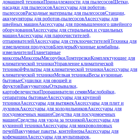
домашней техники
Принадлежности для пылесосов
Щетки,
насадки для пылесосов
Аксессуары для роботов-
пылесосов
Расходные материалы для пылесосов
Станции,
аккумуляторы для роботов-пылесосов
Аксессуары для
швейных машин
Аксессуары для промышленного швейного
оборудования
Аксессуары для стиральных и сушильных
машин
Аксессуары для пароочистителей,
отпаривателей
Аксессуары для стеклоочистителей
Техника для
измельчения продуктов
Блендеры
Кухонные комбайны,
измельчители
Планетарные
миксеры
Миксеры
Мясорубки
Ломтерезки
Комплектующие для
климатической техники
Управление климатической
техникой
Фильтры для климатической техники
Аксессуары для
климатической техники
Мелкая техника
Весы кухонные,
бытовые
Сушилки для овощей и
фруктов
Вакууматоры
Открывалки,
картофелечистки
Проращиватели семян
Маслобойки,
сепараторы бытовые
Аксессуары для крупной
техники
Аксессуары для вытяжек
Аксессуары для плит и
духовок
Аксессуары для холодильников
Аксессуары для
посудомоечных машин
Средства для посудомоечных
машин
Средства для ухода за техникой
Аксессуары для
кухонной техники
Аксессуары для микроволновых
печей
Вакуумные пакеты, контейнеры
Аксессуары для
кофемашин
Аксессуары для мультиварок,