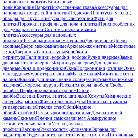
напольные покрытия
Виниловые
полы
Ковролин
Паркет
Искусственная трава
Аксессуары для
напольных покрытий и плитки
Подложка
Плинтусы, уголки,
обводы для труб
Плинтусы для сантехники
Фуги для
плитки
Порожки, профили для пола и плитки
Приспособления
для укладки плитки
Системы выравнивания
плитки
Аксессуары для напольных
покрытий
Реставрационные материалы
Двери и арки
Двери
входные
Двери межкомнатные
Арки межкомнатные
Москитные
сетки
Двери для бани и сауны
Коробки и
фурнитура
Наличники, коробки, доборы
Ручки дверные
Замки
дверные
Петли дверные
Фурнитура дверная
Доводчики
дверные
Окна и подоконники
Окна
Подоконники, отливы
Окна
мансардные
Фурнитура оконная
Мягкие окна
Москитные сетки
на окна
Жалюзи уличные
Пленки солнцезащитные
Крепежные
изделия
Саморезы, шурупы
Гвозди
Анкеры, дюбели
Скобы,
штифты
Перфорированный крепеж
Гайки,
шайбы
Заклепки
Болты, винты, шпильки
Хомуты
Химические
анкеры
Карабины
Фиксаторы арматуры
Шплинты
Пружины
универсальные
Отделка стен
Обои
Жидкие
обои
Фотообои
Штукатурки декоративные
Декоративный
камень
Скинали
Пленки самоклеящиеся
Армирующие
сетки
Стеновые панели
Уголки, маяки,
профили
Вагонка
Стеклохолсты, флизелин
Экраны для
радиаторов
Отделка потолка
Потолочные системы
Потолочные