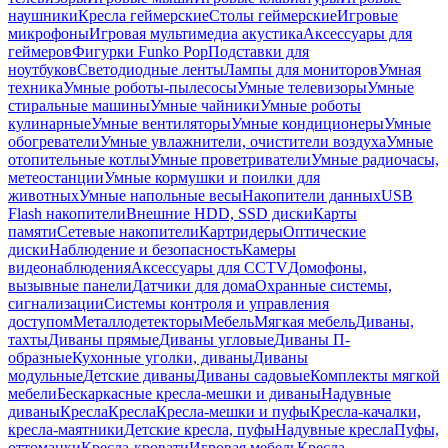
наушники
Кресла геймерские
Столы геймерские
Игровые
микрофоны
Игровая мультимедиа акустика
Аксессуары для
геймеров
Фигурки Funko Pop
Подставки для
ноутбуков
Светодиодные ленты
Лампы для мониторов
Умная
техника
Умные роботы-пылесосы
Умные телевизоры
Умные
стиральные машины
Умные чайники
Умные роботы
кулинарные
Умные вентиляторы
Умные кондиционеры
Умные
обогреватели
Умные увлажнители, очистители воздуха
Умные
отопительные котлы
Умные проветриватели
Умные радиочасы,
метеостанции
Умные кормушки и поилки для
животных
Умные напольные весы
Накопители данных
USB
Flash накопители
Внешние HDD, SSD диски
Карты
памяти
Сетевые накопители
Картридеры
Оптические
диски
Наблюдение и безопасность
Камеры
видеонаблюдения
Аксессуары для CCTV
Домофоны,
вызывные панели
Датчики для дома
Охранные системы,
сигнализации
Системы контроля и управления
доступом
Металлодетекторы
Мебель
Мягкая мебель
Диваны,
тахты
Диваны прямые
Диваны угловые
Диваны П-
образные
Кухонные уголки, диваны
Диваны
модульные
Детские диваны
Диваны садовые
Комплекты мягкой
мебели
Бескаркасные кресла-мешки и диваны
Надувные
диваны
Кресла
Кресла
Кресла-мешки и пуфы
Кресла-качалки,
кресла-маятники
Детские кресла, пуфы
Надувные кресла
Пуфы,
оттоманки
Кресла-кровати
Игровая мебель
Кресла