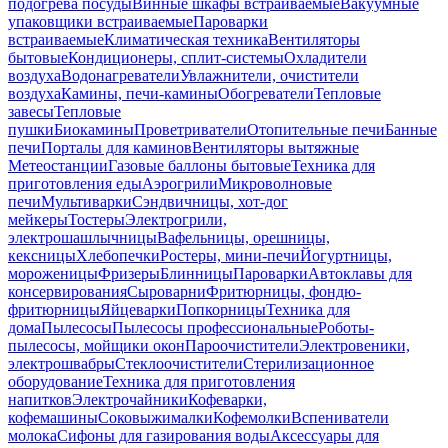
подогрева посуды
Винные шкафы встраиваемые
Вакуумные
упаковщики встраиваемые
Пароварки
встраиваемые
Климатическая техника
Вентиляторы
бытовые
Кондиционеры, сплит-системы
Охладители
воздуха
Водонагреватели
Увлажнители, очистители
воздуха
Камины, печи-камины
Обогреватели
Тепловые
завесы
Тепловые
пушки
Биокамины
Проветриватели
Отопительные печи
Банные
печи
Порталы для каминов
Вентиляторы вытяжные
Метеостанции
Газовые баллоны бытовые
Техника для
приготовления еды
Аэрогрили
Микроволновые
печи
Мультиварки
Сэндвичницы, хот-дог
мейкеры
Тостеры
Электрогрили,
электрошашлычницы
Вафельницы, орешницы,
кексницы
Хлебопечки
Ростеры, мини-печи
Йогуртницы,
мороженицы
Фризеры
Блинницы
Пароварки
Автоклавы для
консервирования
Сыроварни
Фритюрницы, фондю-
фритюрницы
Яйцеварки
Попкорницы
Техника для
дома
Пылесосы
Пылесосы профессиональные
Роботы-
пылесосы, мойщики окон
Пароочистители
Электровеники,
электрошвабры
Стеклоочистители
Стерилизационное
оборудование
Техника для приготовления
напитков
Электрочайники
Кофеварки,
кофемашины
Соковыжималки
Кофемолки
Вспениватели
молока
Сифоны для газирования воды
Аксессуары для