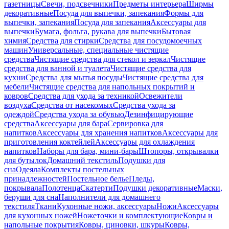
газетницы
Свечи, подсвечники
Предметы интерьера
Ширмы
декоративные
Посуда для выпечки, запекания
Формы для
выпечки, запекания
Посуда для запекания
Аксессуары для
выпечки
Бумага, фольга, рукава для выпечки
Бытовая
химия
Средства для стирки
Средства для посудомоечных
машин
Универсальные, специальные чистящие
средства
Чистящие средства для стекол и зеркал
Чистящие
средства для ванной и туалета
Чистящие средства для
кухни
Средства для мытья посуды
Чистящие средства для
мебели
Чистящие средства для напольных покрытий и
ковров
Средства для ухода за техникой
Освежители
воздуха
Средства от насекомых
Средства ухода за
одеждой
Средства ухода за обувью
Дезинфицирующие
средства
Аксессуары для бара
Сервировка для
напитков
Аксессуары для хранения напитков
Аксессуары для
приготовления коктейлей
Аксессуары для охлаждения
напитков
Наборы для бара, мини-бары
Штопоры, открывалки
для бутылок
Домашний текстиль
Подушки для
сна
Одеяла
Комплекты постельных
принадлежностей
Постельное белье
Пледы,
покрывала
Полотенца
Скатерти
Подушки декоративные
Маски,
беруши для сна
Наполнители для домашнего
текстиля
Ткани
Кухонные ножи, аксессуары
Ножи
Аксессуары
для кухонных ножей
Ножеточки и комплектующие
Ковры и
напольные покрытия
Ковры, циновки, шкуры
Ковры,