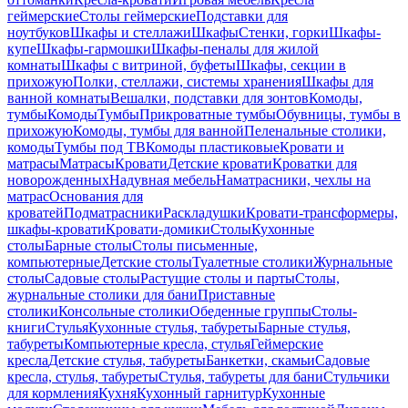
геймерские
Столы геймерские
Подставки для
ноутбуков
Шкафы и стеллажи
Шкафы
Стенки, горки
Шкафы-
купе
Шкафы-гармошки
Шкафы-пеналы для жилой
комнаты
Шкафы с витриной, буфеты
Шкафы, секции в
прихожую
Полки, стеллажи, системы хранения
Шкафы для
ванной комнаты
Вешалки, подставки для зонтов
Комоды,
тумбы
Комоды
Тумбы
Прикроватные тумбы
Обувницы, тумбы в
прихожую
Комоды, тумбы для ванной
Пеленальные столики,
комоды
Тумбы под ТВ
Комоды пластиковые
Кровати и
матрасы
Матрасы
Кровати
Детские кровати
Кроватки для
новорожденных
Надувная мебель
Наматрасники, чехлы на
матрас
Основания для
кроватей
Подматрасники
Раскладушки
Кровати-трансформеры,
шкафы-кровати
Кровати-домики
Столы
Кухонные
столы
Барные столы
Столы письменные,
компьютерные
Детские столы
Туалетные столики
Журнальные
столы
Садовые столы
Растущие столы и парты
Столы,
журнальные столики для бани
Приставные
столики
Консольные столики
Обеденные группы
Столы-
книги
Стулья
Кухонные стулья, табуреты
Барные стулья,
табуреты
Компьютерные кресла, стулья
Геймерские
кресла
Детские стулья, табуреты
Банкетки, скамьи
Садовые
кресла, стулья, табуреты
Стулья, табуреты для бани
Стульчики
для кормления
Кухня
Кухонный гарнитур
Кухонные