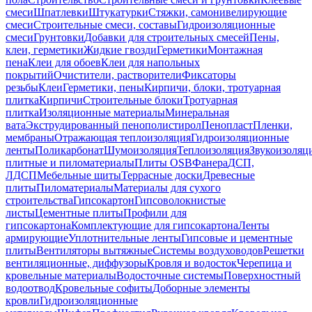
смеси
Шпатлевки
Штукатурки
Стяжки, самонивелирующие
смеси
Строительные смеси, составы
Гидроизоляционные
смеси
Грунтовки
Добавки для строительных смесей
Пены,
клеи, герметики
Жидкие гвозди
Герметики
Монтажная
пена
Клеи для обоев
Клеи для напольных
покрытий
Очистители, растворители
Фиксаторы
резьбы
Клеи
Герметики, пены
Кирпичи, блоки, тротуарная
плитка
Кирпичи
Строительные блоки
Тротуарная
плитка
Изоляционные материалы
Минеральная
вата
Экструдированный пенополистирол
Пенопласт
Пленки,
мембраны
Отражающая теплоизоляция
Гидроизоляционные
ленты
Поликарбонат
Шумоизоляция
Теплоизоляция
Звукоизоляц
плитные и пиломатериалы
Плиты OSB
Фанера
ДСП,
ЛДСП
Мебельные щиты
Террасные доски
Древесные
плиты
Пиломатериалы
Материалы для сухого
строительства
Гипсокартон
Гипсоволокнистые
листы
Цементные плиты
Профили для
гипсокартона
Комплектующие для гипсокартона
Ленты
армирующие
Уплотнительные ленты
Гипсовые и цементные
плиты
Вентиляторы вытяжные
Системы воздуховодов
Решетки
вентиляционные, диффузоры
Кровля и водосток
Черепица и
кровельные материалы
Водосточные системы
Поверхностный
водоотвод
Кровельные софиты
Доборные элементы
кровли
Гидроизоляционные