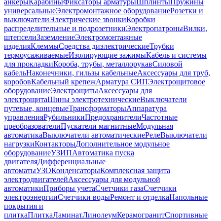
анкеры
Карабины
Фиксаторы арматуры
Шплинты
Пружины
универсальные
Электромонтажное оборудование
Розетки и
выключатели
Электрические звонки
Коробки
распределительные и подрозетники
Электропатроны
Вилки,
штепсели
Заземление
Электромонтажные
изделия
Клеммы
Средства диэлектрические
Трубки
термоусаживаемые
Изолирующие зажимы
Кабель и системы
для прокладки
Короба, трубы, металлорукав
Силовой
кабель
Наконечники, гильзы кабельные
Аксессуары для труб,
коробов
Кабельный крепеж
Арматура СИП
Электрощитовое
оборудование
Электрощиты
Аксессуары для
электрощита
Шины электротехнические
Выключатели
путевые, концевые
Трансформаторы
Аппаратура
управления
Рубильники
Предохранители
Частотные
преобразователи
Пускатели магнитные
Модульная
автоматика
Выключатели автоматические
Реле
Выключатели
нагрузки
Контакторы
Дополнительное модульное
оборудование
УЗИП
Автоматика пуска
двигателя
Дифференциальные
автоматы
УЗО
Конденсаторы
Комплексная защита
электродвигателей
Аксессуары для модульной
автоматики
Приборы учета
Счетчики газа
Счетчики
электроэнергии
Счетчики воды
Ремонт и отделка
Напольные
покрытия и
плитка
Плитка
Ламинат
Линолеум
Керамогранит
Спортивные