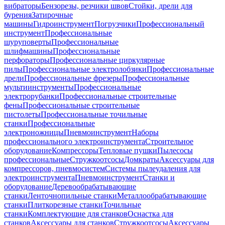
вибраторы
Бензорезы, резчики швов
Стойки, дрели для
бурения
Затирочные
машины
Гидроинструмент
Погрузчики
Профессиональный
инструмент
Профессиональные
шуруповерты
Профессиональные
шлифмашины
Профессиональные
перфораторы
Профессиональные циркулярные
пилы
Профессиональные электролобзики
Профессиональные
дрели
Профессиональные фрезеры
Профессиональные
мультиинструменты
Профессиональные
электрорубанки
Профессиональные строительные
фены
Профессиональные строительные
пистолеты
Профессиональные точильные
станки
Профессиональные
электроножницы
Пневмоинструмент
Наборы
профессионального электроинструмента
Строительное
оборудование
Компрессоры
Тепловые пушки
Пылесосы
профессиональные
Стружкоотсосы
Домкраты
Аксессуары для
компрессоров, пневмосистем
Системы пылеудаления для
электроинструмента
Пневмоинструмент
Станки и
оборудование
Деревообрабатывающие
станки
Ленточнопильные станки
Металлообрабатывающие
станки
Плиткорезные станки
Точильные
станки
Комплектующие для станков
Оснастка для
станков
Аксессуары для станков
Стружкоотсосы
Аксессуары