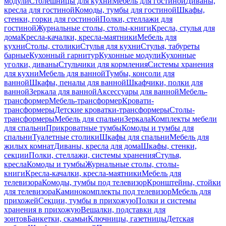
модули
Столешницы для кухни
Мебель для гостиной
Диваны,
кресла для гостиной
Комоды, тумбы для гостиной
Шкафы,
стенки, горки для гостиной
Полки, стеллажи для
гостиной
Журнальные столы, столы-книги
Кресла, стулья для
дома
Кресла-качалки, кресла-маятники
Мебель для
кухни
Столы, столики
Стулья для кухни
Стулья, табуреты
барные
Кухонный гарнитур
Кухонные модули
Кухонные
уголки, диваны
Стульчики для кормления
Системы хранения
для кухни
Мебель для ванной
Тумбы, консоли для
ванной
Шкафы, пеналы для ванной
Шкафчики, полки для
ванной
Зеркала для ванной
Аксессуары для ванной
Мебель-
трансформер
Мебель-трансформер
Кровати-
трансформеры
Детские кроватки-трансформеры
Столы-
трансформеры
Мебель для спальни
Зеркала
Комплекты мебели
для спальни
Прикроватные тумбы
Комоды и тумбы для
спальни
Туалетные столики
Шкафы для спальни
Мебель для
жилых комнат
Диваны, кресла для дома
Шкафы, стенки,
секции
Полки, стеллажи, системы хранения
Стулья,
кресла
Комоды и тумбы
Журнальные столы, столы-
книги
Кресла-качалки, кресла-маятники
Мебель для
телевизора
Комоды, тумбы под телевизор
Кронштейны, стойки
для телевизора
Каминокомплекты под телевизор
Мебель для
прихожей
Секции, тумбы в прихожую
Полки и системы
хранения в прихожую
Вешалки, подставки для
зонтов
Банкетки, скамьи
Ключницы, газетницы
Детская