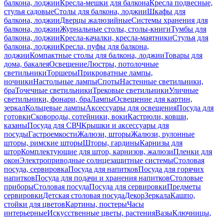
балкона, лоджии
Кресла-мешки для балкона
Кресла подвесные,
стулья садовые
Столы для балкона, лоджии
Шкафы для
балкона, лоджии
Дверцы жалюзийные
Системы хранения для
балкона, лоджии
Журнальные столы, столы-книги
Тумбы для
балкона, лоджии
Кресла-качалки, кресла-маятники
Стулья для
балкона, лоджии
Кресла, пуфы для балкона,
лоджии
Компактные столы для балкона, лоджии
Товары для
дома, бакалея
Освещение
Люстры, потолочные
светильники
Торшеры
Прикроватные лампы,
ночники
Настольные лампы
Споты
Настенные светильники,
бра
Точечные светильники
Трековые светильники
Уличные
светильники, фонари, бра
Лампы
Освещение для картин,
зеркал
Кольцевые лампы
Аксессуары для освещения
Посуда для
готовки
Сковороды, сотейники, воки
Кастрюли, ковши,
казаны
Посуда для СВЧ
Крышки и аксессуары для
посуды
Гастроемкости
Жалюзи, шторы
Жалюзи, рулонные
шторы, римские шторы
Шторы, гардины
Карнизы для
штор
Комплектующие для штор, карнизов, жалюзи
Пленки для
окон
Электроприводные солнцезащитные системы
Столовая
посуда, сервировка
Посуда для напитков
Посуда для горячих
напитков
Посуда для подачи и хранения напитков
Столовые
приборы
Столовая посуда
Посуда для сервировки
Предметы
сервировки
Детская столовая посуда
Декор
Зеркала
Кашпо,
стойки для цветов
Картины, постеры
Часы
интерьерные
Искусственные цветы, растения
Вазы
Ключницы,