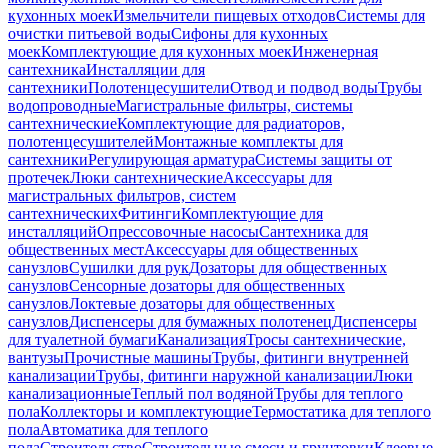
кухонных моек
Измельчители пищевых отходов
Системы для
очистки питьевой воды
Сифоны для кухонных
моек
Комплектующие для кухонных моек
Инженерная
сантехника
Инсталляции для
сантехники
Полотенцесушители
Отвод и подвод воды
Трубы
водопроводные
Магистральные фильтры, системы
сантехнические
Комплектующие для радиаторов,
полотенцесушителей
Монтажные комплекты для
сантехники
Регулирующая арматура
Системы защиты от
протечек
Люки сантехнические
Аксессуары для
магистральных фильтров, систем
сантехнических
Фитинги
Комплектующие для
инсталляций
Опрессовочные насосы
Сантехника для
общественных мест
Аксессуары для общественных
санузлов
Сушилки для рук
Дозаторы для общественных
санузлов
Сенсорные дозаторы для общественных
санузлов
Локтевые дозаторы для общественных
санузлов
Диспенсеры для бумажных полотенец
Диспенсеры
для туалетной бумаги
Канализация
Тросы сантехнические,
вантузы
Прочистные машины
Трубы, фитинги внутренней
канализации
Трубы, фитинги наружной канализации
Люки
канализационные
Теплый пол водяной
Трубы для теплого
пола
Коллекторы и комплектующие
Термостатика для теплого
пола
Автоматика для теплого
пола
Строительство
Строительные смеси и грунтовки
Клеевые