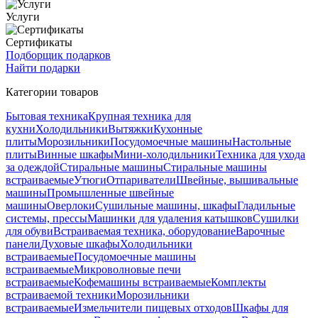
Услуги
Сертификаты
Подборщик подарков
Найти подарки
Категории товаров
Бытовая техника
Крупная техника для
кухни
Холодильники
Вытяжки
Кухонные
плиты
Морозильники
Посудомоечные машины
Настольные
плиты
Винные шкафы
Мини-холодильники
Техника для ухода
за одеждой
Стиральные машины
Стиральные машины
встраиваемые
Утюги
Отпариватели
Швейные, вышивальные
машины
Промышленные швейные
машины
Оверлоки
Сушильные машины, шкафы
Гладильные
системы, прессы
Машинки для удаления катышков
Сушилки
для обуви
Встраиваемая техника, оборудование
Варочные
панели
Духовые шкафы
Холодильники
встраиваемые
Посудомоечные машины
встраиваемые
Микроволновые печи
встраиваемые
Кофемашины встраиваемые
Комплекты
встраиваемой техники
Морозильники
встраиваемые
Измельчители пищевых отходов
Шкафы для