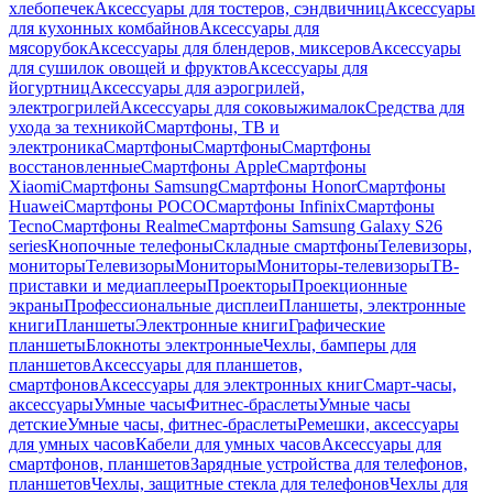
хлебопечек
Аксессуары для тостеров, сэндвичниц
Аксессуары
для кухонных комбайнов
Аксессуары для
мясорубок
Аксессуары для блендеров, миксеров
Аксессуары
для сушилок овощей и фруктов
Аксессуары для
йогуртниц
Аксессуары для аэрогрилей,
электрогрилей
Аксессуары для соковыжималок
Средства для
ухода за техникой
Смартфоны, ТВ и
электроника
Смартфоны
Смартфоны
Смартфоны
восстановленные
Смартфоны Apple
Смартфоны
Xiaomi
Смартфоны Samsung
Смартфоны Honor
Смартфоны
Huawei
Смартфоны POCO
Смартфоны Infinix
Смартфоны
Tecno
Смартфоны Realme
Смартфоны Samsung Galaxy S26
series
Кнопочные телефоны
Складные смартфоны
Телевизоры,
мониторы
Телевизоры
Мониторы
Мониторы-телевизоры
ТВ-
приставки и медиаплееры
Проекторы
Проекционные
экраны
Профессиональные дисплеи
Планшеты, электронные
книги
Планшеты
Электронные книги
Графические
планшеты
Блокноты электронные
Чехлы, бамперы для
планшетов
Аксессуары для планшетов,
смартфонов
Аксессуары для электронных книг
Смарт-часы,
аксессуары
Умные часы
Фитнес-браслеты
Умные часы
детские
Умные часы, фитнес-браслеты
Ремешки, аксессуары
для умных часов
Кабели для умных часов
Аксессуары для
смартфонов, планшетов
Зарядные устройства для телефонов,
планшетов
Чехлы, защитные стекла для телефонов
Чехлы для