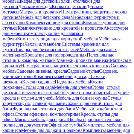
мебель
Шкафы для детской
Полки, стеллажи для
детской
Детские комоды
Кровати детские
Детские
матрасы
Матрасы в кроватку
Наматрасники, защитные чехлы
детские
Мебель для детского сада
Мебельная фурнитура и
аксессуары
Комплектующие для столов
Комплектующие для
стульев
Комплектующие для кроватей и кроваток
Аксессуары
для мебели
Комплектующие для мягкой
мебели
Комплектующие для корпусной мебели
Мебельная
фурнитура
Чехлы для мебели
Системы хранения для
кухни
Товары для безопасности детей
Мебель для самых
маленьких
Кроватки для новорожденных
Пеленальные
столики, комоды, матрасы
Манежи, кровати-манежи
Матрасы в
кроватку
Наматрасники, защитные чехлы в кроватку
Садовая
мебель
Садовые диваны, кресла
Садовые стулья
Садовые,
уличные столы
Комплекты мебели для сада
Гамаки,
шезлонги
Качели садовые
Надувная мебель
Кухни
походные
Столы для сада
Мебель для учебы
Столы, стулья
детские
Письменные столы
Растущие столы и парты
Растущие
кресла и стулья для учебы
Мебель для бани и сауны
Стулья,
табуретки, подставки для бани
Скамьи для бани
Столы для
бани
Журнальные столики для бани
Мебель для кабинета и
офиса
Столы офисные, компьютерные
Кресла, стулья для
офиса
Мягкая мебель для офиса
Шкафы офисные
Стеллажи,
полки для документов
Офисные тумбы
Комплекты мебели для
кабинета
Мебель для лоджии и балкона
Комплекты мебели для