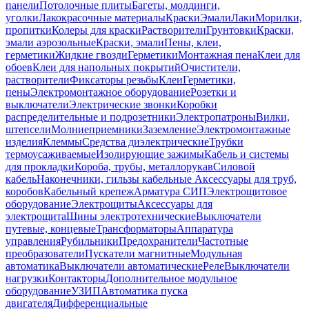
панели
Потолочные плиты
Багеты, молдинги,
уголки
Лакокрасочные материалы
Краски
Эмали
Лаки
Морилки,
пропитки
Колеры для краски
Растворители
Грунтовки
Краски,
эмали аэрозольные
Краски, эмали
Пены, клеи,
герметики
Жидкие гвозди
Герметики
Монтажная пена
Клеи для
обоев
Клеи для напольных покрытий
Очистители,
растворители
Фиксаторы резьбы
Клеи
Герметики,
пены
Электромонтажное оборудование
Розетки и
выключатели
Электрические звонки
Коробки
распределительные и подрозетники
Электропатроны
Вилки,
штепсели
Молниеприемники
Заземление
Электромонтажные
изделия
Клеммы
Средства диэлектрические
Трубки
термоусаживаемые
Изолирующие зажимы
Кабель и системы
для прокладки
Короба, трубы, металлорукав
Силовой
кабель
Наконечники, гильзы кабельные
Аксессуары для труб,
коробов
Кабельный крепеж
Арматура СИП
Электрощитовое
оборудование
Электрощиты
Аксессуары для
электрощита
Шины электротехнические
Выключатели
путевые, концевые
Трансформаторы
Аппаратура
управления
Рубильники
Предохранители
Частотные
преобразователи
Пускатели магнитные
Модульная
автоматика
Выключатели автоматические
Реле
Выключатели
нагрузки
Контакторы
Дополнительное модульное
оборудование
УЗИП
Автоматика пуска
двигателя
Дифференциальные