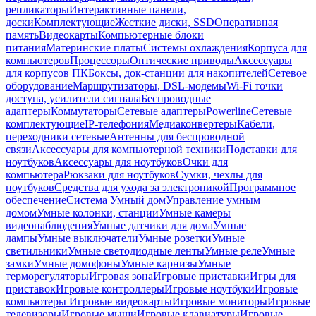
репликаторы
Интерактивные панели,
доски
Комплектующие
Жесткие диски, SSD
Оперативная
память
Видеокарты
Компьютерные блоки
питания
Материнские платы
Системы охлаждения
Корпуса для
компьютеров
Процессоры
Оптические приводы
Аксессуары
для корпусов ПК
Боксы, док-станции для накопителей
Сетевое
оборудование
Маршрутизаторы, DSL-модемы
Wi-Fi точки
доступа, усилители сигнала
Беспроводные
адаптеры
Коммутаторы
Сетевые адаптеры
Powerline
Сетевые
комплектующие
IP-телефония
Медиаконвертеры
Кабели,
переходники сетевые
Антенны для беспроводной
связи
Аксессуары для компьютерной техники
Подставки для
ноутбуков
Аксессуары для ноутбуков
Очки для
компьютера
Рюкзаки для ноутбуков
Сумки, чехлы для
ноутбуков
Средства для ухода за электроникой
Программное
обеспечение
Система Умный дом
Управление умным
домом
Умные колонки, станции
Умные камеры
видеонаблюдения
Умные датчики для дома
Умные
лампы
Умные выключатели
Умные розетки
Умные
светильники
Умные светодиодные ленты
Умные реле
Умные
замки
Умные домофоны
Умные карнизы
Умные
терморегуляторы
Игровая зона
Игровые приставки
Игры для
приставок
Игровые контроллеры
Игровые ноутбуки
Игровые
компьютеры
Игровые видеокарты
Игровые мониторы
Игровые
телевизоры
Игровые мыши
Игровые клавиатуры
Игровые