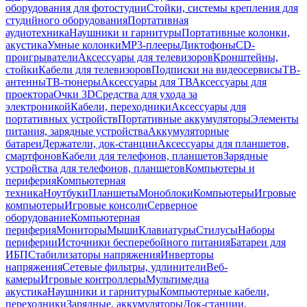
оборудования для фотостудии
Стойки, системы крепления для
студийного оборудования
Портативная
аудиотехника
Наушники и гарнитуры
Портативные колонки,
акустика
Умные колонки
MP3-плееры
Диктофоны
CD-
проигрыватели
Аксессуары для телевизоров
Кронштейны,
стойки
Кабели для телевизоров
Подписки на видеосервисы
ТВ-
антенны
ТВ-тюнеры
Аксессуары для ТВ
Аксессуары для
проектора
Очки 3D
Средства для ухода за
электроникой
Кабели, переходники
Аксессуары для
портативных устройств
Портативные аккумуляторы
Элементы
питания, зарядные устройства
Аккумуляторные
батареи
Держатели, док-станции
Аксессуары для планшетов,
смартфонов
Кабели для телефонов, планшетов
Зарядные
устройства для телефонов, планшетов
Компьютеры и
периферия
Компьютерная
техника
Ноутбуки
Планшеты
Моноблоки
Компьютеры
Игровые
компьютеры
Игровые консоли
Серверное
оборудование
Компьютерная
периферия
Мониторы
Мыши
Клавиатуры
Стилусы
Наборы
периферии
Источники бесперебойного питания
Батареи для
ИБП
Стабилизаторы напряжения
Инверторы
напряжения
Сетевые фильтры, удлинители
Веб-
камеры
Игровые контроллеры
Мультимедиа
акустика
Наушники и гарнитуры
Компьютерные кабели,
переходники
Зарядные, аккумуляторы
Док-станции,