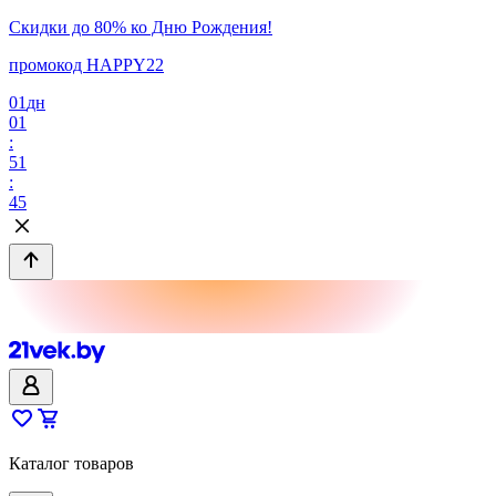
Скидки до 80% ко Дню Рождения!
промокод HAPPY22
01
дн
01
:
51
:
45
Каталог товаров