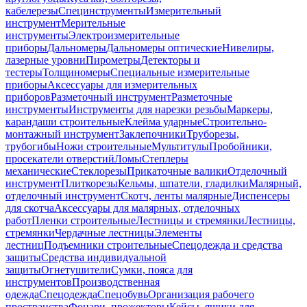
кабелерезы
Специнструменты
Измерительный
инструмент
Мерительные
инструменты
Электроизмерительные
приборы
Дальномеры
Дальномеры оптические
Нивелиры,
лазерные уровни
Пирометры
Детекторы и
тестеры
Толщиномеры
Специальные измерительные
приборы
Аксессуары для измерительных
приборов
Разметочный инструмент
Разметочные
инструменты
Инструменты для нарезки резьбы
Маркеры,
карандаши строительные
Клейма ударные
Строительно-
монтажный инструмент
Заклепочники
Труборезы,
трубогибы
Ножи строительные
Мультитулы
Пробойники,
просекатели отверстий
Ломы
Степлеры
механические
Стеклорезы
Прикаточные валики
Отделочный
инструмент
Плиткорезы
Кельмы, шпатели, гладилки
Малярный,
отделочный инструмент
Скотч, ленты малярные
Диспенсеры
для скотча
Аксессуары для малярных, отделочных
работ
Пленки строительные
Лестницы и стремянки
Лестницы,
стремянки
Чердачные лестницы
Элементы
лестниц
Подъемники строительные
Спецодежда и средства
защиты
Средства индивидуальной
защиты
Огнетушители
Сумки, пояса для
инструментов
Производственная
одежда
Спецодежда
Спецобувь
Организация рабочего
пространства
Фонари, прожекторы
Кейсы, ящики для