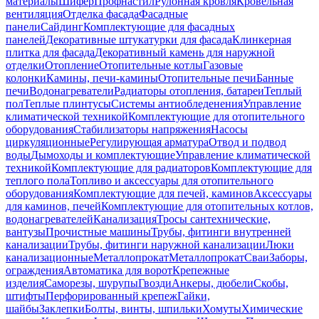
материалы
Шифер
Профнастил
Рулонная кровля
Кровельная
вентиляция
Отделка фасада
Фасадные
панели
Сайдинг
Комплектующие для фасадных
панелей
Декоративные штукатурки для фасада
Клинкерная
плитка для фасада
Декоративный камень для наружной
отделки
Отопление
Отопительные котлы
Газовые
колонки
Камины, печи-камины
Отопительные печи
Банные
печи
Водонагреватели
Радиаторы отопления, батареи
Теплый
пол
Теплые плинтусы
Системы антиобледенения
Управление
климатической техникой
Комплектующие для отопительного
оборудования
Стабилизаторы напряжения
Насосы
циркуляционные
Регулирующая арматура
Отвод и подвод
воды
Дымоходы и комплектующие
Управление климатической
техникой
Комплектующие для радиаторов
Комплектующие для
теплого пола
Топливо и аксессуары для отопительного
оборудования
Комплектующие для печей, каминов
Аксессуары
для каминов, печей
Комплектующие для отопительных котлов,
водонагревателей
Канализация
Тросы сантехнические,
вантузы
Прочистные машины
Трубы, фитинги внутренней
канализации
Трубы, фитинги наружной канализации
Люки
канализационные
Металлопрокат
Металлопрокат
Сваи
Заборы,
ограждения
Автоматика для ворот
Крепежные
изделия
Саморезы, шурупы
Гвозди
Анкеры, дюбели
Скобы,
штифты
Перфорированный крепеж
Гайки,
шайбы
Заклепки
Болты, винты, шпильки
Хомуты
Химические