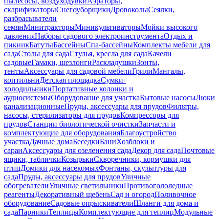
пылесосы, воздуходувки
Аэраторы,
скарификаторы
Снегоуборщики
Дровоколы
Сеялки,
разбрасыватели
семян
Минитракторы
Миникультиваторы
Мойки высокого
давления
Наборы садового электроинструмента
Отдых и
пикник
Батуты
Бассейны
Спа-бассейны
Комплекты мебели для
сада
Столы для сада
Стулья, кресла для сада
Качели
садовые
Гамаки, шезлонги
Раскладушки
Зонты,
тенты
Аксессуары для садовой мебели
Грили
Мангалы,
коптильни
Детская площадка
Сумки-
холодильники
Портативные колонки и
аудиосистемы
Оборудование для участка
Бытовые насосы
Люки
канализационные
Пруды, аксессуары для прудов
Фильтры,
насосы, стерилизаторы для прудов
Компрессоры для
прудов
Станции биологической очистки
Запчасти и
комплектующие для оборудования
Благоустройство
участка
Дачные дома
Беседки
Бани
Хозблоки и
сараи
Аксессуары для озеленения сада
Декор для сада
Почтовые
ящики, таблички
Козырьки
Скворечники, кормушки для
птиц
Домики для насекомых
Фонтаны, скульптуры для
сада
Пруды, аксессуары для прудов
Уличные
обогреватели
Уличные светильники
Противогололедные
реагенты
Декоративный щебень
Сад и огород
Поливочное
оборудование
Садовые опрыскиватели
Шланги для дома и
сада
Парники
Теплицы
Комплектующие для теплиц
Модульные