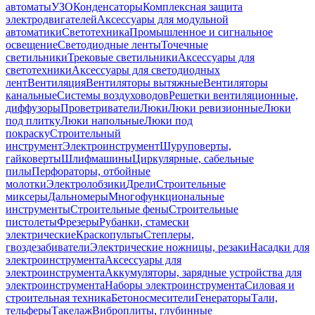
автоматы
УЗО
Конденсаторы
Комплексная защита
электродвигателей
Аксессуары для модульной
автоматики
Светотехника
Промышленное и сигнальное
освещение
Светодиодные ленты
Точечные
светильники
Трековые светильники
Аксессуары для
светотехники
Аксессуары для светодиодных
лент
Вентиляция
Вентиляторы вытяжные
Вентиляторы
канальные
Системы воздуховодов
Решетки вентиляционные,
диффузоры
Проветриватели
Люки
Люки ревизионные
Люки
под плитку
Люки напольные
Люки под
покраску
Строительный
инструмент
Электроинструмент
Шуруповерты,
гайковерты
Шлифмашины
Циркулярные, сабельные
пилы
Перфораторы, отбойные
молотки
Электролобзики
Дрели
Строительные
миксеры
Дальномеры
Многофункциональные
инструменты
Строительные фены
Строительные
пистолеты
Фрезеры
Рубанки, стамески
электрические
Краскопульты
Степлеры,
гвоздезабиватели
Электрические ножницы, резаки
Насадки для
электроинструмента
Аксессуары для
электроинструмента
Аккумуляторы, зарядные устройства для
электроинструмента
Наборы электроинструмента
Силовая и
строительная техника
Бетоносмесители
Генераторы
Тали,
тельферы
Такелаж
Виброплиты, глубинные