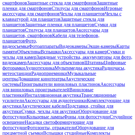
смартфонов
Защитные стекла для смартфонов
Защитные
пленки для смартфонов
Стилусы для смартфонов
Игровые
аксессуары для смартфонов
Чехлы для планшетов
Чехлы с
клавиатурой для планшетов
Защитные стекла для
планшетов
Защитные пленки для планшетов
Сумки для
планшетов
Стилусы для планшетов
Аксессуары для
планшетов, смартфонов
Кабели для телефонов,
планшетов
Фото,
видеосъемка
Фотоаппараты
Видеокамеры
Экшн-камеры
Карты
памяти
Объективы
Вспышки
Аксессуары для камер
Сумки и
чехлы для камер
Зарядные устройства, аккумуляторы для фото,
видеокамер
Аксессуары для объективов
Штативы
Цифровые
фоторамки
Аудиотехника
Мультимедиа акустика
Радиочасы,
метеостанции
Радиоприемники
Музыкальные
центры
Домашние кинотеатры
Акустические
системы
Проигрыватели виниловых пластинок
Аксессуары
для виниловых проигрывателей
Виниловые
пластинки
Инсталляционная акустика
Трансляционные
усилители
Аксессуары для аудиотехники
Комплектующие для
акустики
Акустические кабели
Подставки, стойки для
акустики
Сумки, чехлы для акустики
Оборудование для
фотостудии
Кольцевые лампы
Фоны для фотостудии
Студийное
освещение
Насадки светоформирующие для
фотостудии
Фотозонты, отражатели
Оборудование для
предметной съемки
Вспышки студийные
Комплекты