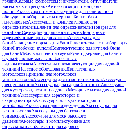
грядки
Садовые компостеры
Уничтожители, отпугиватели
насекомых и грызунов
Автоматизация и контроль
полива
Аксессуары и комплектующие для поливочного
оборудования
Укрывные материалы
Бочки, баки
пластиковые
Аксессуары и комплектующие для
опрыскивателей
Шланги для опрыскивателей
Товары для
бани
Бани
Сауны
Двери для бани и сауны
Бондарные
изделия
Банные принадлежности
Аксессуары для
бани
Оснащение и декор для бани
Измерительные приборы для
бани
Фитобочки, купели
Комплектующие для купелей
Окна
для бани
Мебель для бани и сауны
Ручки дверные для бани и
сауны
Эфирные масла
Спа-бассейны с
гидромассажем
Аксессуары и комплектующие для садовой
техники
Навесное оборудование
Двигатели для
мотоблоков
Прицепы для мотоблоков,
минитракторов
Аксессуары для газонной техники
Аксессуары
для цепных пил
Аксессуары для садовой техники
Аксессуары
для кусторезов, ножниц садовых
Моторные масла для садовой
техники
Аксессуары для аэратоторов и
скарификаторов
Аксессуары для культиваторов и
мотоблоков
Аксессуары для воздуходувок
Аксессуары для
газонокосилок
Аксессуары для бензокос и
триммеров
Аксессуары для моек высокого
давления
Аксессуары и комплектующие для
опрыскивателей
Запчасти для садовых