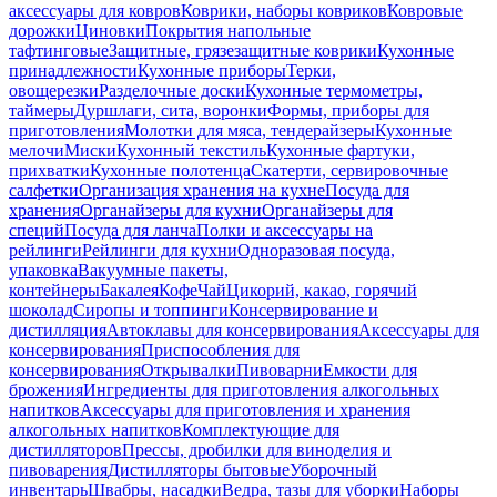
аксессуары для ковров
Коврики, наборы ковриков
Ковровые
дорожки
Циновки
Покрытия напольные
тафтинговые
Защитные, грязезащитные коврики
Кухонные
принадлежности
Кухонные приборы
Терки,
овощерезки
Разделочные доски
Кухонные термометры,
таймеры
Дуршлаги, сита, воронки
Формы, приборы для
приготовления
Молотки для мяса, тендерайзеры
Кухонные
мелочи
Миски
Кухонный текстиль
Кухонные фартуки,
прихватки
Кухонные полотенца
Скатерти, сервировочные
салфетки
Организация хранения на кухне
Посуда для
хранения
Органайзеры для кухни
Органайзеры для
специй
Посуда для ланча
Полки и аксессуары на
рейлинги
Рейлинги для кухни
Одноразовая посуда,
упаковка
Вакуумные пакеты,
контейнеры
Бакалея
Кофе
Чай
Цикорий, какао, горячий
шоколад
Сиропы и топпинги
Консервирование и
дистилляция
Автоклавы для консервирования
Аксессуары для
консервирования
Приспособления для
консервирования
Открывалки
Пивоварни
Емкости для
брожения
Ингредиенты для приготовления алкогольных
напитков
Аксессуары для приготовления и хранения
алкогольных напитков
Комплектующие для
дистилляторов
Прессы, дробилки для виноделия и
пивоварения
Дистилляторы бытовые
Уборочный
инвентарь
Швабры, насадки
Ведра, тазы для уборки
Наборы