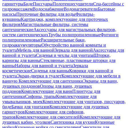
гарнитуры
Биде
Писсуары
Полотенцесушители
Спа-бассейны с
гидромассажем
Водоснабжение
Водонагреватели
Бытовые
насосы
Проточные фильтры для воды
Фильтры-
кувшины
Картриджи, комплектующие для проточных
фильтров
Магистральные фильтры, системы
сантехнические
Аксессуары для магистральных фильтров,
систем сантехнических
Трубы полипропиленовые
Фитинги
полипропиленовые
Расширительные баки,
гидроаккумуляторы
Обустройство ванной комнаты и
туалета
Мебель для ванной
Зеркала для ванной
Аксессуары для
ванной и туалета
Сиденья и чехлы для унитаза
Шторки,
карнизы для ванны
Стеклянные, пластиковые шторки для
ванны
Наборы для ванной и туалета
Зеркала
косметические
Сиденья для ванны
Коврики для ванной и
туалета
Экран-дверки в туалет
Комплектующие для мебели в
ванную
Комплектующие для сантехники
Экраны для ванн,
душевых поддонов
Опоры для ванн, душевых
поддонов
Комплектующие для ванн
Плинтусы для
сантехники
Сифоны, трапы
Комплектующие для
умывальников, моек
Комплектующие для унитазов, писсуаров,
биде
Бачки для унитазов
Комплектующие для душевых
гарнитуров
Комплектующие для сифонов,
трапов
Комплектующие для смесителей
Комплектующие для
душевых кабин, уголков
Сантехника для кухни
Кухонные
мойки
Кухонные мойки со смесителями
Смесители для