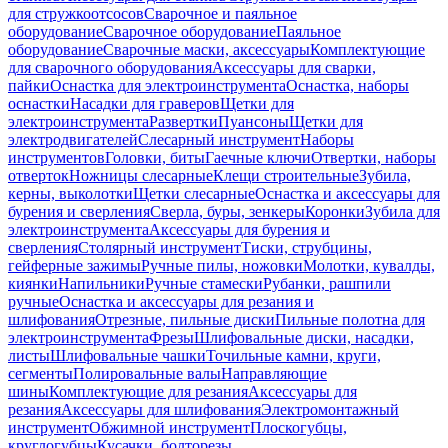
для стружкоотсосов
Сварочное и паяльное
оборудование
Сварочное оборудование
Паяльное
оборудование
Сварочные маски, аксессуары
Комплектующие
для сварочного оборудования
Аксессуары для сварки,
пайки
Оснастка для электроинструмента
Оснастка, наборы
оснастки
Насадки для граверов
Щетки для
электроинструмента
Развертки
Пуансоны
Щетки для
электродвигателей
Слесарный инструмент
Наборы
инструментов
Головки, биты
Гаечные ключи
Отвертки, наборы
отверток
Ножницы слесарные
Клещи строительные
Зубила,
керны, выколотки
Щетки слесарные
Оснастка и аксессуары для
бурения и сверления
Сверла, буры, зенкеры
Коронки
Зубила для
электроинструмента
Аксессуары для бурения и
сверления
Столярный инструмент
Тиски, струбцины,
гейферные зажимы
Ручные пилы, ножовки
Молотки, кувалды,
киянки
Напильники
Ручные стамески
Рубанки, рашпили
ручные
Оснастка и аксессуары для резания и
шлифования
Отрезные, пильные диски
Пильные полотна для
электроинструмента
Фрезы
Шлифовальные диски, насадки,
листы
Шлифовальные чашки
Точильные камни, круги,
сегменты
Полировальные валы
Направляющие
шины
Комплектующие для резания
Аксессуары для
резания
Аксессуары для шлифования
Электромонтажный
инструмент
Обжимной инструмент
Плоскогубцы,
круглогубцы
Кусачки, болторезы,