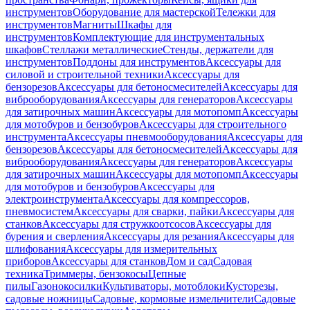
инструментов
Оборудование для мастерской
Тележки для
инструментов
Магниты
Шкафы для
инструментов
Комплектующие для инструментальных
шкафов
Стеллажи металлические
Стенды, держатели для
инструментов
Поддоны для инструментов
Аксессуары для
силовой и строительной техники
Аксессуары для
бензорезов
Аксессуары для бетоносмесителей
Аксессуары для
виброоборудования
Аксессуары для генераторов
Аксессуары
для затирочных машин
Аксессуары для мотопомп
Аксессуары
для мотобуров и бензобуров
Аксессуары для строительного
инструмента
Аксессуары пневмооборудования
Аксессуары для
бензорезов
Аксессуары для бетоносмесителей
Аксессуары для
виброоборудования
Аксессуары для генераторов
Аксессуары
для затирочных машин
Аксессуары для мотопомп
Аксессуары
для мотобуров и бензобуров
Аксессуары для
электроинструмента
Аксессуары для компрессоров,
пневмосистем
Аксессуары для сварки, пайки
Аксессуары для
станков
Аксессуары для стружкоотсосов
Аксессуары для
бурения и сверления
Аксессуары для резания
Аксессуары для
шлифования
Аксессуары для измерительных
приборов
Аксессуары для станков
Дом и сад
Садовая
техника
Триммеры, бензокосы
Цепные
пилы
Газонокосилки
Культиваторы, мотоблоки
Кусторезы,
садовые ножницы
Садовые, кормовые измельчители
Садовые