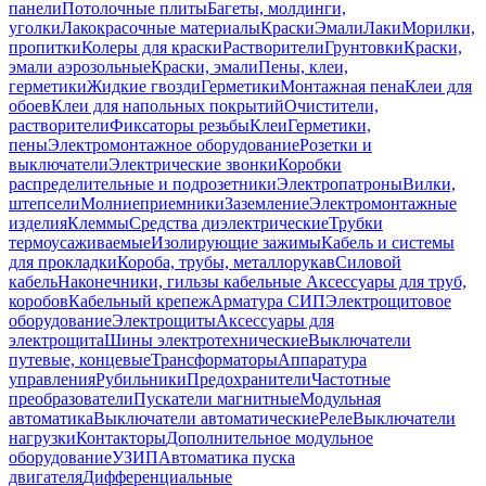
панели
Потолочные плиты
Багеты, молдинги,
уголки
Лакокрасочные материалы
Краски
Эмали
Лаки
Морилки,
пропитки
Колеры для краски
Растворители
Грунтовки
Краски,
эмали аэрозольные
Краски, эмали
Пены, клеи,
герметики
Жидкие гвозди
Герметики
Монтажная пена
Клеи для
обоев
Клеи для напольных покрытий
Очистители,
растворители
Фиксаторы резьбы
Клеи
Герметики,
пены
Электромонтажное оборудование
Розетки и
выключатели
Электрические звонки
Коробки
распределительные и подрозетники
Электропатроны
Вилки,
штепсели
Молниеприемники
Заземление
Электромонтажные
изделия
Клеммы
Средства диэлектрические
Трубки
термоусаживаемые
Изолирующие зажимы
Кабель и системы
для прокладки
Короба, трубы, металлорукав
Силовой
кабель
Наконечники, гильзы кабельные
Аксессуары для труб,
коробов
Кабельный крепеж
Арматура СИП
Электрощитовое
оборудование
Электрощиты
Аксессуары для
электрощита
Шины электротехнические
Выключатели
путевые, концевые
Трансформаторы
Аппаратура
управления
Рубильники
Предохранители
Частотные
преобразователи
Пускатели магнитные
Модульная
автоматика
Выключатели автоматические
Реле
Выключатели
нагрузки
Контакторы
Дополнительное модульное
оборудование
УЗИП
Автоматика пуска
двигателя
Дифференциальные