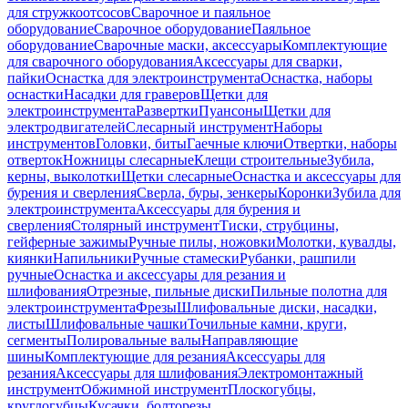
для стружкоотсосов
Сварочное и паяльное
оборудование
Сварочное оборудование
Паяльное
оборудование
Сварочные маски, аксессуары
Комплектующие
для сварочного оборудования
Аксессуары для сварки,
пайки
Оснастка для электроинструмента
Оснастка, наборы
оснастки
Насадки для граверов
Щетки для
электроинструмента
Развертки
Пуансоны
Щетки для
электродвигателей
Слесарный инструмент
Наборы
инструментов
Головки, биты
Гаечные ключи
Отвертки, наборы
отверток
Ножницы слесарные
Клещи строительные
Зубила,
керны, выколотки
Щетки слесарные
Оснастка и аксессуары для
бурения и сверления
Сверла, буры, зенкеры
Коронки
Зубила для
электроинструмента
Аксессуары для бурения и
сверления
Столярный инструмент
Тиски, струбцины,
гейферные зажимы
Ручные пилы, ножовки
Молотки, кувалды,
киянки
Напильники
Ручные стамески
Рубанки, рашпили
ручные
Оснастка и аксессуары для резания и
шлифования
Отрезные, пильные диски
Пильные полотна для
электроинструмента
Фрезы
Шлифовальные диски, насадки,
листы
Шлифовальные чашки
Точильные камни, круги,
сегменты
Полировальные валы
Направляющие
шины
Комплектующие для резания
Аксессуары для
резания
Аксессуары для шлифования
Электромонтажный
инструмент
Обжимной инструмент
Плоскогубцы,
круглогубцы
Кусачки, болторезы,