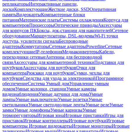
репликаторы
Интерактивные панели,
доски
Комплектующие
Жесткие диски, SSD
Оперативная
память
Видеокарты
Компьютерные блоки
питания
Материнские платы
Системы охлаждения
Корпуса для
компьютеров
Процессоры
Оптические приводы
Аксессуары
для корпусов ПК
Боксы, док-станции для накопителей
Сетевое
оборудование
Маршрутизаторы, DSL-модемы
Wi-Fi точки
доступа, усилители сигнала
Беспроводные
адаптеры
Коммутаторы
Сетевые адаптеры
Powerline
Сетевые
комплектующие
IP-телефония
Медиаконвертеры
Кабели,
переходники сетевые
Антенны для беспроводной
связи
Аксессуары для компьютерной техники
Подставки для
ноутбуков
Аксессуары для ноутбуков
Очки для
компьютера
Рюкзаки для ноутбуков
Сумки, чехлы для
ноутбуков
Средства для ухода за электроникой
Программное
обеспечение
Система Умный дом
Управление умным
домом
Умные колонки, станции
Умные камеры
видеонаблюдения
Умные датчики для дома
Умные
лампы
Умные выключатели
Умные розетки
Умные
светильники
Умные светодиодные ленты
Умные реле
Умные
замки
Умные домофоны
Умные карнизы
Умные
терморегуляторы
Игровая зона
Игровые приставки
Игры для
приставок
Игровые контроллеры
Игровые ноутбуки
Игровые
компьютеры
Игровые видеокарты
Игровые мониторы
Игровые
телевизоры
Игровые мыши
Игровые клавиатуры
Игровые