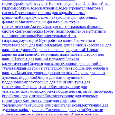
гарнитуры
Биде
Писсуары
Полотенцесушители
Спа-бассейны с
гидромассажем
Водоснабжение
Водонагреватели
Бытовые
насосы
Проточные фильтры для воды
Фильтры-
кувшины
Картриджи, комплектующие для проточных
фильтров
Магистральные фильтры, системы
сантехнические
Аксессуары для магистральных фильтров,
систем сантехнических
Трубы полипропиленовые
Фитинги
полипропиленовые
Расширительные баки,
гидроаккумуляторы
Обустройство ванной комнаты и
туалета
Мебель для ванной
Зеркала для ванной
Аксессуары для
ванной и туалета
Сиденья и чехлы для унитаза
Шторки,
карнизы для ванны
Стеклянные, пластиковые шторки для
ванны
Наборы для ванной и туалета
Зеркала
косметические
Сиденья для ванны
Коврики для ванной и
туалета
Экран-дверки в туалет
Комплектующие для мебели в
ванную
Комплектующие для сантехники
Экраны для ванн,
душевых поддонов
Опоры для ванн, душевых
поддонов
Комплектующие для ванн
Плинтусы для
сантехники
Сифоны, трапы
Комплектующие для
умывальников, моек
Комплектующие для унитазов, писсуаров,
биде
Бачки для унитазов
Комплектующие для душевых
гарнитуров
Комплектующие для сифонов,
трапов
Комплектующие для смесителей
Комплектующие для
душевых кабин, уголков
Сантехника для кухни
Кухонные
мойки
Кухонные мойки со смесителями
Смесители для