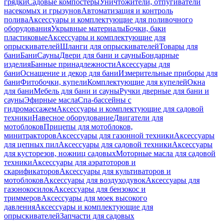
грядки
Садовые компостеры
Уничтожители, отпугиватели
насекомых и грызунов
Автоматизация и контроль
полива
Аксессуары и комплектующие для поливочного
оборудования
Укрывные материалы
Бочки, баки
пластиковые
Аксессуары и комплектующие для
опрыскивателей
Шланги для опрыскивателей
Товары для
бани
Бани
Сауны
Двери для бани и сауны
Бондарные
изделия
Банные принадлежности
Аксессуары для
бани
Оснащение и декор для бани
Измерительные приборы для
бани
Фитобочки, купели
Комплектующие для купелей
Окна
для бани
Мебель для бани и сауны
Ручки дверные для бани и
сауны
Эфирные масла
Спа-бассейны с
гидромассажем
Аксессуары и комплектующие для садовой
техники
Навесное оборудование
Двигатели для
мотоблоков
Прицепы для мотоблоков,
минитракторов
Аксессуары для газонной техники
Аксессуары
для цепных пил
Аксессуары для садовой техники
Аксессуары
для кусторезов, ножниц садовых
Моторные масла для садовой
техники
Аксессуары для аэратоторов и
скарификаторов
Аксессуары для культиваторов и
мотоблоков
Аксессуары для воздуходувок
Аксессуары для
газонокосилок
Аксессуары для бензокос и
триммеров
Аксессуары для моек высокого
давления
Аксессуары и комплектующие для
опрыскивателей
Запчасти для садовых