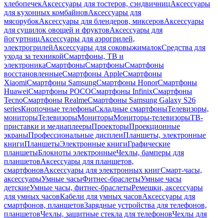
хлебопечек
Аксессуары для тостеров, сэндвичниц
Аксессуары
для кухонных комбайнов
Аксессуары для
мясорубок
Аксессуары для блендеров, миксеров
Аксессуары
для сушилок овощей и фруктов
Аксессуары для
йогуртниц
Аксессуары для аэрогрилей,
электрогрилей
Аксессуары для соковыжималок
Средства для
ухода за техникой
Смартфоны, ТВ и
электроника
Смартфоны
Смартфоны
Смартфоны
восстановленные
Смартфоны Apple
Смартфоны
Xiaomi
Смартфоны Samsung
Смартфоны Honor
Смартфоны
Huawei
Смартфоны POCO
Смартфоны Infinix
Смартфоны
Tecno
Смартфоны Realme
Смартфоны Samsung Galaxy S26
series
Кнопочные телефоны
Складные смартфоны
Телевизоры,
мониторы
Телевизоры
Мониторы
Мониторы-телевизоры
ТВ-
приставки и медиаплееры
Проекторы
Проекционные
экраны
Профессиональные дисплеи
Планшеты, электронные
книги
Планшеты
Электронные книги
Графические
планшеты
Блокноты электронные
Чехлы, бамперы для
планшетов
Аксессуары для планшетов,
смартфонов
Аксессуары для электронных книг
Смарт-часы,
аксессуары
Умные часы
Фитнес-браслеты
Умные часы
детские
Умные часы, фитнес-браслеты
Ремешки, аксессуары
для умных часов
Кабели для умных часов
Аксессуары для
смартфонов, планшетов
Зарядные устройства для телефонов,
планшетов
Чехлы, защитные стекла для телефонов
Чехлы для