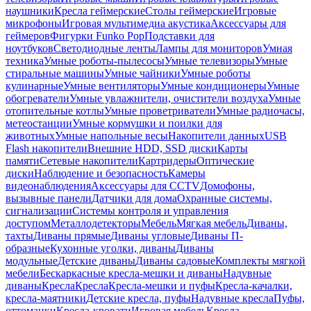
наушники
Кресла геймерские
Столы геймерские
Игровые
микрофоны
Игровая мультимедиа акустика
Аксессуары для
геймеров
Фигурки Funko Pop
Подставки для
ноутбуков
Светодиодные ленты
Лампы для мониторов
Умная
техника
Умные роботы-пылесосы
Умные телевизоры
Умные
стиральные машины
Умные чайники
Умные роботы
кулинарные
Умные вентиляторы
Умные кондиционеры
Умные
обогреватели
Умные увлажнители, очистители воздуха
Умные
отопительные котлы
Умные проветриватели
Умные радиочасы,
метеостанции
Умные кормушки и поилки для
животных
Умные напольные весы
Накопители данных
USB
Flash накопители
Внешние HDD, SSD диски
Карты
памяти
Сетевые накопители
Картридеры
Оптические
диски
Наблюдение и безопасность
Камеры
видеонаблюдения
Аксессуары для CCTV
Домофоны,
вызывные панели
Датчики для дома
Охранные системы,
сигнализации
Системы контроля и управления
доступом
Металлодетекторы
Мебель
Мягкая мебель
Диваны,
тахты
Диваны прямые
Диваны угловые
Диваны П-
образные
Кухонные уголки, диваны
Диваны
модульные
Детские диваны
Диваны садовые
Комплекты мягкой
мебели
Бескаркасные кресла-мешки и диваны
Надувные
диваны
Кресла
Кресла
Кресла-мешки и пуфы
Кресла-качалки,
кресла-маятники
Детские кресла, пуфы
Надувные кресла
Пуфы,
оттоманки
Кресла-кровати
Игровая мебель
Кресла