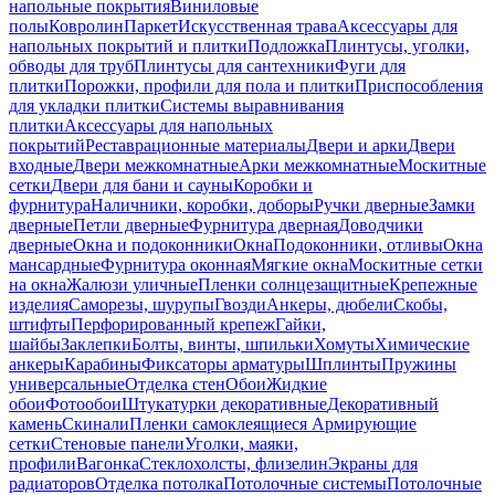
напольные покрытия
Виниловые
полы
Ковролин
Паркет
Искусственная трава
Аксессуары для
напольных покрытий и плитки
Подложка
Плинтусы, уголки,
обводы для труб
Плинтусы для сантехники
Фуги для
плитки
Порожки, профили для пола и плитки
Приспособления
для укладки плитки
Системы выравнивания
плитки
Аксессуары для напольных
покрытий
Реставрационные материалы
Двери и арки
Двери
входные
Двери межкомнатные
Арки межкомнатные
Москитные
сетки
Двери для бани и сауны
Коробки и
фурнитура
Наличники, коробки, доборы
Ручки дверные
Замки
дверные
Петли дверные
Фурнитура дверная
Доводчики
дверные
Окна и подоконники
Окна
Подоконники, отливы
Окна
мансардные
Фурнитура оконная
Мягкие окна
Москитные сетки
на окна
Жалюзи уличные
Пленки солнцезащитные
Крепежные
изделия
Саморезы, шурупы
Гвозди
Анкеры, дюбели
Скобы,
штифты
Перфорированный крепеж
Гайки,
шайбы
Заклепки
Болты, винты, шпильки
Хомуты
Химические
анкеры
Карабины
Фиксаторы арматуры
Шплинты
Пружины
универсальные
Отделка стен
Обои
Жидкие
обои
Фотообои
Штукатурки декоративные
Декоративный
камень
Скинали
Пленки самоклеящиеся
Армирующие
сетки
Стеновые панели
Уголки, маяки,
профили
Вагонка
Стеклохолсты, флизелин
Экраны для
радиаторов
Отделка потолка
Потолочные системы
Потолочные