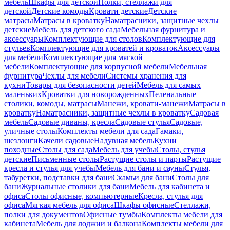
мебель
Шкафы для детской
Полки, стеллажи для
детской
Детские комоды
Кровати детские
Детские
матрасы
Матрасы в кроватку
Наматрасники, защитные чехлы
детские
Мебель для детского сада
Мебельная фурнитура и
аксессуары
Комплектующие для столов
Комплектующие для
стульев
Комплектующие для кроватей и кроваток
Аксессуары
для мебели
Комплектующие для мягкой
мебели
Комплектующие для корпусной мебели
Мебельная
фурнитура
Чехлы для мебели
Системы хранения для
кухни
Товары для безопасности детей
Мебель для самых
маленьких
Кроватки для новорожденных
Пеленальные
столики, комоды, матрасы
Манежи, кровати-манежи
Матрасы в
кроватку
Наматрасники, защитные чехлы в кроватку
Садовая
мебель
Садовые диваны, кресла
Садовые стулья
Садовые,
уличные столы
Комплекты мебели для сада
Гамаки,
шезлонги
Качели садовые
Надувная мебель
Кухни
походные
Столы для сада
Мебель для учебы
Столы, стулья
детские
Письменные столы
Растущие столы и парты
Растущие
кресла и стулья для учебы
Мебель для бани и сауны
Стулья,
табуретки, подставки для бани
Скамьи для бани
Столы для
бани
Журнальные столики для бани
Мебель для кабинета и
офиса
Столы офисные, компьютерные
Кресла, стулья для
офиса
Мягкая мебель для офиса
Шкафы офисные
Стеллажи,
полки для документов
Офисные тумбы
Комплекты мебели для
кабинета
Мебель для лоджии и балкона
Комплекты мебели для