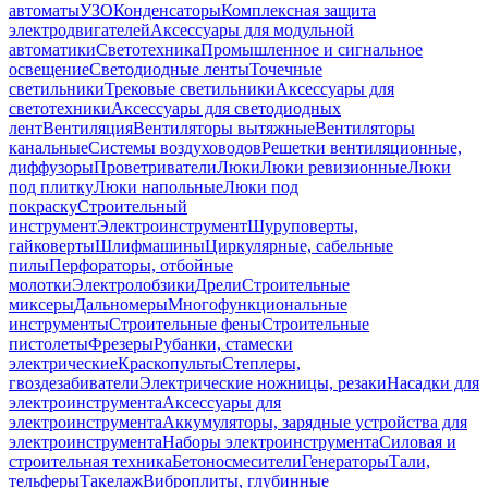
автоматы
УЗО
Конденсаторы
Комплексная защита
электродвигателей
Аксессуары для модульной
автоматики
Светотехника
Промышленное и сигнальное
освещение
Светодиодные ленты
Точечные
светильники
Трековые светильники
Аксессуары для
светотехники
Аксессуары для светодиодных
лент
Вентиляция
Вентиляторы вытяжные
Вентиляторы
канальные
Системы воздуховодов
Решетки вентиляционные,
диффузоры
Проветриватели
Люки
Люки ревизионные
Люки
под плитку
Люки напольные
Люки под
покраску
Строительный
инструмент
Электроинструмент
Шуруповерты,
гайковерты
Шлифмашины
Циркулярные, сабельные
пилы
Перфораторы, отбойные
молотки
Электролобзики
Дрели
Строительные
миксеры
Дальномеры
Многофункциональные
инструменты
Строительные фены
Строительные
пистолеты
Фрезеры
Рубанки, стамески
электрические
Краскопульты
Степлеры,
гвоздезабиватели
Электрические ножницы, резаки
Насадки для
электроинструмента
Аксессуары для
электроинструмента
Аккумуляторы, зарядные устройства для
электроинструмента
Наборы электроинструмента
Силовая и
строительная техника
Бетоносмесители
Генераторы
Тали,
тельферы
Такелаж
Виброплиты, глубинные