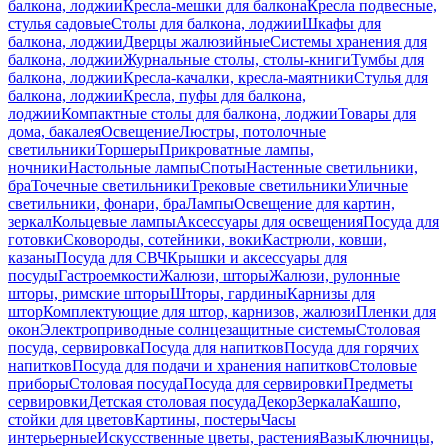
балкона, лоджии
Кресла-мешки для балкона
Кресла подвесные,
стулья садовые
Столы для балкона, лоджии
Шкафы для
балкона, лоджии
Дверцы жалюзийные
Системы хранения для
балкона, лоджии
Журнальные столы, столы-книги
Тумбы для
балкона, лоджии
Кресла-качалки, кресла-маятники
Стулья для
балкона, лоджии
Кресла, пуфы для балкона,
лоджии
Компактные столы для балкона, лоджии
Товары для
дома, бакалея
Освещение
Люстры, потолочные
светильники
Торшеры
Прикроватные лампы,
ночники
Настольные лампы
Споты
Настенные светильники,
бра
Точечные светильники
Трековые светильники
Уличные
светильники, фонари, бра
Лампы
Освещение для картин,
зеркал
Кольцевые лампы
Аксессуары для освещения
Посуда для
готовки
Сковороды, сотейники, воки
Кастрюли, ковши,
казаны
Посуда для СВЧ
Крышки и аксессуары для
посуды
Гастроемкости
Жалюзи, шторы
Жалюзи, рулонные
шторы, римские шторы
Шторы, гардины
Карнизы для
штор
Комплектующие для штор, карнизов, жалюзи
Пленки для
окон
Электроприводные солнцезащитные системы
Столовая
посуда, сервировка
Посуда для напитков
Посуда для горячих
напитков
Посуда для подачи и хранения напитков
Столовые
приборы
Столовая посуда
Посуда для сервировки
Предметы
сервировки
Детская столовая посуда
Декор
Зеркала
Кашпо,
стойки для цветов
Картины, постеры
Часы
интерьерные
Искусственные цветы, растения
Вазы
Ключницы,