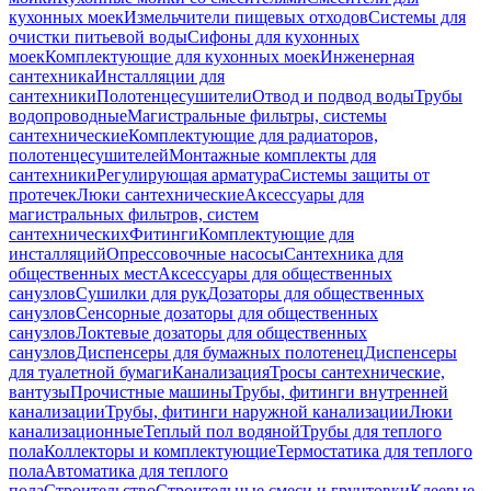
кухонных моек
Измельчители пищевых отходов
Системы для
очистки питьевой воды
Сифоны для кухонных
моек
Комплектующие для кухонных моек
Инженерная
сантехника
Инсталляции для
сантехники
Полотенцесушители
Отвод и подвод воды
Трубы
водопроводные
Магистральные фильтры, системы
сантехнические
Комплектующие для радиаторов,
полотенцесушителей
Монтажные комплекты для
сантехники
Регулирующая арматура
Системы защиты от
протечек
Люки сантехнические
Аксессуары для
магистральных фильтров, систем
сантехнических
Фитинги
Комплектующие для
инсталляций
Опрессовочные насосы
Сантехника для
общественных мест
Аксессуары для общественных
санузлов
Сушилки для рук
Дозаторы для общественных
санузлов
Сенсорные дозаторы для общественных
санузлов
Локтевые дозаторы для общественных
санузлов
Диспенсеры для бумажных полотенец
Диспенсеры
для туалетной бумаги
Канализация
Тросы сантехнические,
вантузы
Прочистные машины
Трубы, фитинги внутренней
канализации
Трубы, фитинги наружной канализации
Люки
канализационные
Теплый пол водяной
Трубы для теплого
пола
Коллекторы и комплектующие
Термостатика для теплого
пола
Автоматика для теплого
пола
Строительство
Строительные смеси и грунтовки
Клеевые