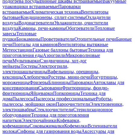
подогрева посуды
Винные шкафы встраиваемые
Вакуумные
упаковщики встраиваемые
Пароварки
встраиваемые
Климатическая техника
Вентиляторы
бытовые
Кондиционеры, сплит-системы
Охладители
воздуха
Водонагреватели
Увлажнители, очистители
воздуха
Камины, печи-камины
Обогреватели
Тепловые
завесы
Тепловые
пушки
Биокамины
Проветриватели
Отопительные печи
Банные
печи
Порталы для каминов
Вентиляторы вытяжные
Метеостанции
Газовые баллоны бытовые
Техника для
приготовления еды
Аэрогрили
Микроволновые
печи
Мультиварки
Сэндвичницы, хот-дог
мейкеры
Тостеры
Электрогрили,
электрошашлычницы
Вафельницы, орешницы,
кексницы
Хлебопечки
Ростеры, мини-печи
Йогуртницы,
мороженицы
Фризеры
Блинницы
Пароварки
Автоклавы для
консервирования
Сыроварни
Фритюрницы, фондю-
фритюрницы
Яйцеварки
Попкорницы
Техника для
дома
Пылесосы
Пылесосы профессиональные
Роботы-
пылесосы, мойщики окон
Пароочистители
Электровеники,
электрошвабры
Стеклоочистители
Стерилизационное
оборудование
Техника для приготовления
напитков
Электрочайники
Кофеварки,
кофемашины
Соковыжималки
Кофемолки
Вспениватели
молока
Сифоны для газирования воды
Аксессуары для