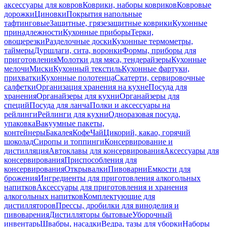
аксессуары для ковров
Коврики, наборы ковриков
Ковровые
дорожки
Циновки
Покрытия напольные
тафтинговые
Защитные, грязезащитные коврики
Кухонные
принадлежности
Кухонные приборы
Терки,
овощерезки
Разделочные доски
Кухонные термометры,
таймеры
Дуршлаги, сита, воронки
Формы, приборы для
приготовления
Молотки для мяса, тендерайзеры
Кухонные
мелочи
Миски
Кухонный текстиль
Кухонные фартуки,
прихватки
Кухонные полотенца
Скатерти, сервировочные
салфетки
Организация хранения на кухне
Посуда для
хранения
Органайзеры для кухни
Органайзеры для
специй
Посуда для ланча
Полки и аксессуары на
рейлинги
Рейлинги для кухни
Одноразовая посуда,
упаковка
Вакуумные пакеты,
контейнеры
Бакалея
Кофе
Чай
Цикорий, какао, горячий
шоколад
Сиропы и топпинги
Консервирование и
дистилляция
Автоклавы для консервирования
Аксессуары для
консервирования
Приспособления для
консервирования
Открывалки
Пивоварни
Емкости для
брожения
Ингредиенты для приготовления алкогольных
напитков
Аксессуары для приготовления и хранения
алкогольных напитков
Комплектующие для
дистилляторов
Прессы, дробилки для виноделия и
пивоварения
Дистилляторы бытовые
Уборочный
инвентарь
Швабры, насадки
Ведра, тазы для уборки
Наборы