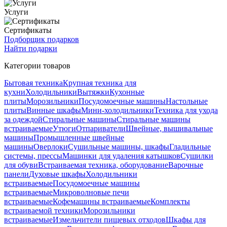
Услуги
Сертификаты
Подборщик подарков
Найти подарки
Категории товаров
Бытовая техника
Крупная техника для
кухни
Холодильники
Вытяжки
Кухонные
плиты
Морозильники
Посудомоечные машины
Настольные
плиты
Винные шкафы
Мини-холодильники
Техника для ухода
за одеждой
Стиральные машины
Стиральные машины
встраиваемые
Утюги
Отпариватели
Швейные, вышивальные
машины
Промышленные швейные
машины
Оверлоки
Сушильные машины, шкафы
Гладильные
системы, прессы
Машинки для удаления катышков
Сушилки
для обуви
Встраиваемая техника, оборудование
Варочные
панели
Духовые шкафы
Холодильники
встраиваемые
Посудомоечные машины
встраиваемые
Микроволновые печи
встраиваемые
Кофемашины встраиваемые
Комплекты
встраиваемой техники
Морозильники
встраиваемые
Измельчители пищевых отходов
Шкафы для