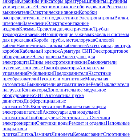
анкеры
Карабины
Фиксаторы арматуры
Шплинты
Пружины
универсальные
Электромонтажное оборудование
Розетки и
выключатели
Электрические звонки
Коробки
распределительные и подрозетники
Электропатроны
Вилки,
штепсели
Заземление
Электромонтажные
изделия
Клеммы
Средства диэлектрические
Трубки
термоусаживаемые
Изолирующие зажимы
Кабель и системы
для прокладки
Короба, трубы, металлорукав
Силовой
кабель
Наконечники, гильзы кабельные
Аксессуары для труб,
коробов
Кабельный крепеж
Арматура СИП
Электрощитовое
оборудование
Электрощиты
Аксессуары для
электрощита
Шины электротехнические
Выключатели
путевые, концевые
Трансформаторы
Аппаратура
управления
Рубильники
Предохранители
Частотные
преобразователи
Пускатели магнитные
Модульная
автоматика
Выключатели автоматические
Реле
Выключатели
нагрузки
Контакторы
Дополнительное модульное
оборудование
УЗИП
Автоматика пуска
двигателя
Дифференциальные
автоматы
УЗО
Конденсаторы
Комплексная защита
электродвигателей
Аксессуары для модульной
автоматики
Приборы учета
Счетчики газа
Счетчики
электроэнергии
Счетчики воды
Ремонт и отделка
Напольные
покрытия и
плитка
Плитка
Ламинат
Линолеум
Керамогранит
Спортивные