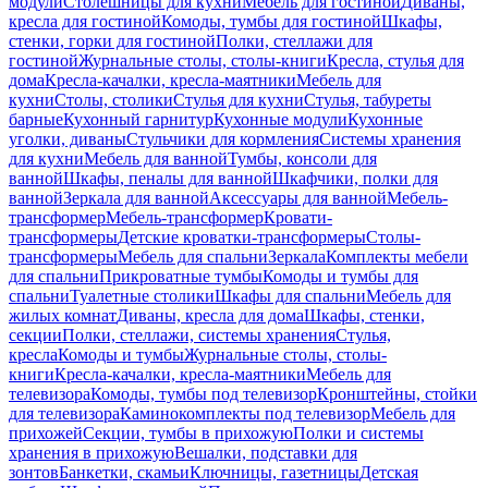
модули
Столешницы для кухни
Мебель для гостиной
Диваны,
кресла для гостиной
Комоды, тумбы для гостиной
Шкафы,
стенки, горки для гостиной
Полки, стеллажи для
гостиной
Журнальные столы, столы-книги
Кресла, стулья для
дома
Кресла-качалки, кресла-маятники
Мебель для
кухни
Столы, столики
Стулья для кухни
Стулья, табуреты
барные
Кухонный гарнитур
Кухонные модули
Кухонные
уголки, диваны
Стульчики для кормления
Системы хранения
для кухни
Мебель для ванной
Тумбы, консоли для
ванной
Шкафы, пеналы для ванной
Шкафчики, полки для
ванной
Зеркала для ванной
Аксессуары для ванной
Мебель-
трансформер
Мебель-трансформер
Кровати-
трансформеры
Детские кроватки-трансформеры
Столы-
трансформеры
Мебель для спальни
Зеркала
Комплекты мебели
для спальни
Прикроватные тумбы
Комоды и тумбы для
спальни
Туалетные столики
Шкафы для спальни
Мебель для
жилых комнат
Диваны, кресла для дома
Шкафы, стенки,
секции
Полки, стеллажи, системы хранения
Стулья,
кресла
Комоды и тумбы
Журнальные столы, столы-
книги
Кресла-качалки, кресла-маятники
Мебель для
телевизора
Комоды, тумбы под телевизор
Кронштейны, стойки
для телевизора
Каминокомплекты под телевизор
Мебель для
прихожей
Секции, тумбы в прихожую
Полки и системы
хранения в прихожую
Вешалки, подставки для
зонтов
Банкетки, скамьи
Ключницы, газетницы
Детская