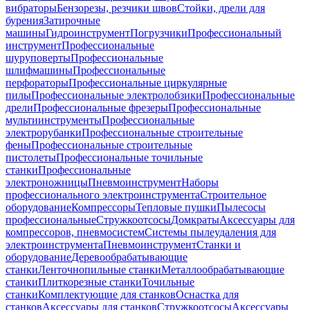
вибраторы
Бензорезы, резчики швов
Стойки, дрели для
бурения
Затирочные
машины
Гидроинструмент
Погрузчики
Профессиональный
инструмент
Профессиональные
шуруповерты
Профессиональные
шлифмашины
Профессиональные
перфораторы
Профессиональные циркулярные
пилы
Профессиональные электролобзики
Профессиональные
дрели
Профессиональные фрезеры
Профессиональные
мультиинструменты
Профессиональные
электрорубанки
Профессиональные строительные
фены
Профессиональные строительные
пистолеты
Профессиональные точильные
станки
Профессиональные
электроножницы
Пневмоинструмент
Наборы
профессионального электроинструмента
Строительное
оборудование
Компрессоры
Тепловые пушки
Пылесосы
профессиональные
Стружкоотсосы
Домкраты
Аксессуары для
компрессоров, пневмосистем
Системы пылеудаления для
электроинструмента
Пневмоинструмент
Станки и
оборудование
Деревообрабатывающие
станки
Ленточнопильные станки
Металлообрабатывающие
станки
Плиткорезные станки
Точильные
станки
Комплектующие для станков
Оснастка для
станков
Аксессуары для станков
Стружкоотсосы
Аксессуары