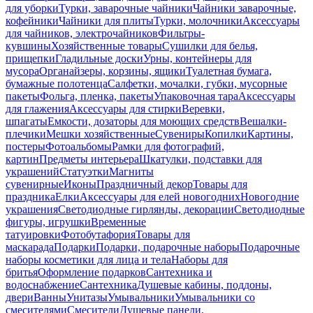
для уборки
Турки, заварочные чайники
Чайники заварочные,
кофейники
Чайники для плиты
Турки, молочники
Аксессуары
для чайников, электрочайников
Фильтры-
кувшины
Хозяйственные товары
Сушилки для белья,
прищепки
Гладильные доски
Урны, контейнеры для
мусора
Органайзеры, корзины, ящики
Туалетная бумага,
бумажные полотенца
Салфетки, мочалки, губки, мусорные
пакеты
Фольга, пленка, пакеты
Упаковочная тара
Аксессуары
для глажения
Аксессуары для стирки
Веревки,
шпагаты
Емкости, дозаторы для моющих средств
Вешалки-
плечики
Мешки хозяйственные
Сувениры
Копилки
Картины,
постеры
Фотоальбомы
Рамки для фотографий,
картин
Предметы интерьера
Шкатулки, подставки для
украшений
Статуэтки
Магниты
сувенирные
Иконы
Праздничный декор
Товары для
праздника
Елки
Аксессуары для елей новогодних
Новогодние
украшения
Светодиодные гирлянды, декорации
Светодиодные
фигуры, игрушки
Временные
татуировки
Фотобутафория
Товары для
маскарада
Подарки
Подарки, подарочные наборы
Подарочные
наборы косметики для лица и тела
Наборы для
бритья
Оформление подарков
Сантехника и
водоснабжение
Сантехника
Душевые кабины, поддоны,
двери
Ванны
Унитазы
Умывальники
Умывальники со
смесителями
Смесители
Душевые панели,