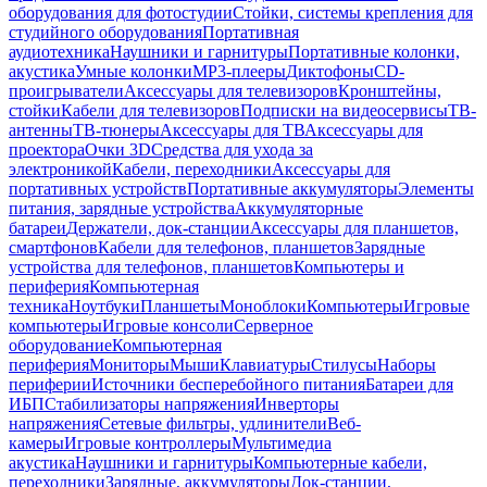
оборудования для фотостудии
Стойки, системы крепления для
студийного оборудования
Портативная
аудиотехника
Наушники и гарнитуры
Портативные колонки,
акустика
Умные колонки
MP3-плееры
Диктофоны
CD-
проигрыватели
Аксессуары для телевизоров
Кронштейны,
стойки
Кабели для телевизоров
Подписки на видеосервисы
ТВ-
антенны
ТВ-тюнеры
Аксессуары для ТВ
Аксессуары для
проектора
Очки 3D
Средства для ухода за
электроникой
Кабели, переходники
Аксессуары для
портативных устройств
Портативные аккумуляторы
Элементы
питания, зарядные устройства
Аккумуляторные
батареи
Держатели, док-станции
Аксессуары для планшетов,
смартфонов
Кабели для телефонов, планшетов
Зарядные
устройства для телефонов, планшетов
Компьютеры и
периферия
Компьютерная
техника
Ноутбуки
Планшеты
Моноблоки
Компьютеры
Игровые
компьютеры
Игровые консоли
Серверное
оборудование
Компьютерная
периферия
Мониторы
Мыши
Клавиатуры
Стилусы
Наборы
периферии
Источники бесперебойного питания
Батареи для
ИБП
Стабилизаторы напряжения
Инверторы
напряжения
Сетевые фильтры, удлинители
Веб-
камеры
Игровые контроллеры
Мультимедиа
акустика
Наушники и гарнитуры
Компьютерные кабели,
переходники
Зарядные, аккумуляторы
Док-станции,