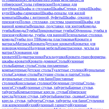
геймерские
Столы геймерские
Подставки для
ноутбуков
Шкафы и стеллажи
Шкафы
Стенки, горки
Шкафы-
купе
Шкафы-гармошки
Шкафы-пеналы для жилой
комнаты
Шкафы с витриной, буфеты
Шкафы, секции в
прихожую
Полки, стеллажи, системы хранения
Шкафы для
ванной комнаты
Вешалки, подставки для зонтов
Комоды,
тумбы
Комоды
Тумбы
Прикроватные тумбы
Обувницы, тумбы в
прихожую
Комоды, тумбы для ванной
Пеленальные столики,
комоды
Тумбы под ТВ
Комоды пластиковые
Кровати и
матрасы
Матрасы
Кровати
Детские кровати
Кроватки для
новорожденных
Надувная мебель
Наматрасники, чехлы на
матрас
Основания для
кроватей
Подматрасники
Раскладушки
Кровати-трансформеры,
шкафы-кровати
Кровати-домики
Столы
Кухонные
столы
Барные столы
Столы письменные,
компьютерные
Детские столы
Туалетные столики
Журнальные
столы
Садовые столы
Растущие столы и парты
Столы,
журнальные столики для бани
Приставные
столики
Консольные столики
Обеденные группы
Столы-
книги
Стулья
Кухонные стулья, табуреты
Барные стулья,
табуреты
Компьютерные кресла, стулья
Геймерские
кресла
Детские стулья, табуреты
Банкетки, скамьи
Садовые
кресла, стулья, табуреты
Стулья, табуреты для бани
Стульчики
для кормления
Кухня
Кухонный гарнитур
Кухонные