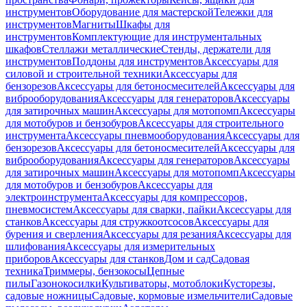
инструментов
Оборудование для мастерской
Тележки для
инструментов
Магниты
Шкафы для
инструментов
Комплектующие для инструментальных
шкафов
Стеллажи металлические
Стенды, держатели для
инструментов
Поддоны для инструментов
Аксессуары для
силовой и строительной техники
Аксессуары для
бензорезов
Аксессуары для бетоносмесителей
Аксессуары для
виброоборудования
Аксессуары для генераторов
Аксессуары
для затирочных машин
Аксессуары для мотопомп
Аксессуары
для мотобуров и бензобуров
Аксессуары для строительного
инструмента
Аксессуары пневмооборудования
Аксессуары для
бензорезов
Аксессуары для бетоносмесителей
Аксессуары для
виброоборудования
Аксессуары для генераторов
Аксессуары
для затирочных машин
Аксессуары для мотопомп
Аксессуары
для мотобуров и бензобуров
Аксессуары для
электроинструмента
Аксессуары для компрессоров,
пневмосистем
Аксессуары для сварки, пайки
Аксессуары для
станков
Аксессуары для стружкоотсосов
Аксессуары для
бурения и сверления
Аксессуары для резания
Аксессуары для
шлифования
Аксессуары для измерительных
приборов
Аксессуары для станков
Дом и сад
Садовая
техника
Триммеры, бензокосы
Цепные
пилы
Газонокосилки
Культиваторы, мотоблоки
Кусторезы,
садовые ножницы
Садовые, кормовые измельчители
Садовые