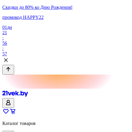
Скидки до 80% ко Дню Рождения!
промокод HAPPY22
01
дн
21
:
56
:
57
Каталог товаров