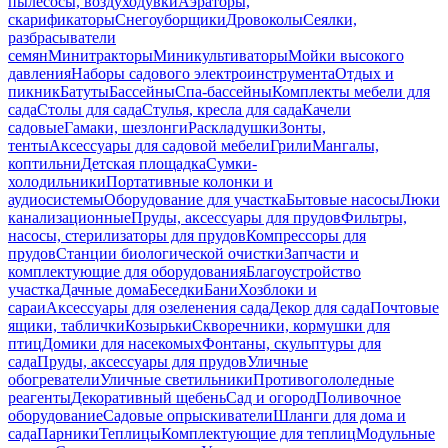
пылесосы, воздуходувки
Аэраторы,
скарификаторы
Снегоуборщики
Дровоколы
Сеялки,
разбрасыватели
семян
Минитракторы
Миникультиваторы
Мойки высокого
давления
Наборы садового электроинструмента
Отдых и
пикник
Батуты
Бассейны
Спа-бассейны
Комплекты мебели для
сада
Столы для сада
Стулья, кресла для сада
Качели
садовые
Гамаки, шезлонги
Раскладушки
Зонты,
тенты
Аксессуары для садовой мебели
Грили
Мангалы,
коптильни
Детская площадка
Сумки-
холодильники
Портативные колонки и
аудиосистемы
Оборудование для участка
Бытовые насосы
Люки
канализационные
Пруды, аксессуары для прудов
Фильтры,
насосы, стерилизаторы для прудов
Компрессоры для
прудов
Станции биологической очистки
Запчасти и
комплектующие для оборудования
Благоустройство
участка
Дачные дома
Беседки
Бани
Хозблоки и
сараи
Аксессуары для озеленения сада
Декор для сада
Почтовые
ящики, таблички
Козырьки
Скворечники, кормушки для
птиц
Домики для насекомых
Фонтаны, скульптуры для
сада
Пруды, аксессуары для прудов
Уличные
обогреватели
Уличные светильники
Противогололедные
реагенты
Декоративный щебень
Сад и огород
Поливочное
оборудование
Садовые опрыскиватели
Шланги для дома и
сада
Парники
Теплицы
Комплектующие для теплиц
Модульные