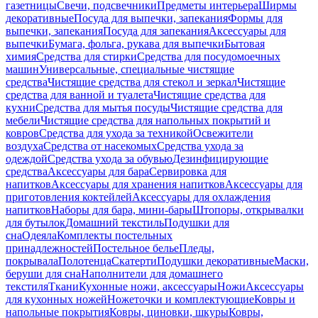
газетницы
Свечи, подсвечники
Предметы интерьера
Ширмы
декоративные
Посуда для выпечки, запекания
Формы для
выпечки, запекания
Посуда для запекания
Аксессуары для
выпечки
Бумага, фольга, рукава для выпечки
Бытовая
химия
Средства для стирки
Средства для посудомоечных
машин
Универсальные, специальные чистящие
средства
Чистящие средства для стекол и зеркал
Чистящие
средства для ванной и туалета
Чистящие средства для
кухни
Средства для мытья посуды
Чистящие средства для
мебели
Чистящие средства для напольных покрытий и
ковров
Средства для ухода за техникой
Освежители
воздуха
Средства от насекомых
Средства ухода за
одеждой
Средства ухода за обувью
Дезинфицирующие
средства
Аксессуары для бара
Сервировка для
напитков
Аксессуары для хранения напитков
Аксессуары для
приготовления коктейлей
Аксессуары для охлаждения
напитков
Наборы для бара, мини-бары
Штопоры, открывалки
для бутылок
Домашний текстиль
Подушки для
сна
Одеяла
Комплекты постельных
принадлежностей
Постельное белье
Пледы,
покрывала
Полотенца
Скатерти
Подушки декоративные
Маски,
беруши для сна
Наполнители для домашнего
текстиля
Ткани
Кухонные ножи, аксессуары
Ножи
Аксессуары
для кухонных ножей
Ножеточки и комплектующие
Ковры и
напольные покрытия
Ковры, циновки, шкуры
Ковры,