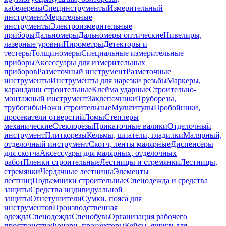
кабелерезы
Специнструменты
Измерительный
инструмент
Мерительные
инструменты
Электроизмерительные
приборы
Дальномеры
Дальномеры оптические
Нивелиры,
лазерные уровни
Пирометры
Детекторы и
тестеры
Толщиномеры
Специальные измерительные
приборы
Аксессуары для измерительных
приборов
Разметочный инструмент
Разметочные
инструменты
Инструменты для нарезки резьбы
Маркеры,
карандаши строительные
Клейма ударные
Строительно-
монтажный инструмент
Заклепочники
Труборезы,
трубогибы
Ножи строительные
Мультитулы
Пробойники,
просекатели отверстий
Ломы
Степлеры
механические
Стеклорезы
Прикаточные валики
Отделочный
инструмент
Плиткорезы
Кельмы, шпатели, гладилки
Малярный,
отделочный инструмент
Скотч, ленты малярные
Диспенсеры
для скотча
Аксессуары для малярных, отделочных
работ
Пленки строительные
Лестницы и стремянки
Лестницы,
стремянки
Чердачные лестницы
Элементы
лестниц
Подъемники строительные
Спецодежда и средства
защиты
Средства индивидуальной
защиты
Огнетушители
Сумки, пояса для
инструментов
Производственная
одежда
Спецодежда
Спецобувь
Организация рабочего
пространства
Фонари, прожекторы
Кейсы, ящики для