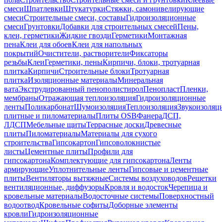
смеси
Шпатлевки
Штукатурки
Стяжки, самонивелирующие
смеси
Строительные смеси, составы
Гидроизоляционные
смеси
Грунтовки
Добавки для строительных смесей
Пены,
клеи, герметики
Жидкие гвозди
Герметики
Монтажная
пена
Клеи для обоев
Клеи для напольных
покрытий
Очистители, растворители
Фиксаторы
резьбы
Клеи
Герметики, пены
Кирпичи, блоки, тротуарная
плитка
Кирпичи
Строительные блоки
Тротуарная
плитка
Изоляционные материалы
Минеральная
вата
Экструдированный пенополистирол
Пенопласт
Пленки,
мембраны
Отражающая теплоизоляция
Гидроизоляционные
ленты
Поликарбонат
Шумоизоляция
Теплоизоляция
Звукоизоляц
плитные и пиломатериалы
Плиты OSB
Фанера
ДСП,
ЛДСП
Мебельные щиты
Террасные доски
Древесные
плиты
Пиломатериалы
Материалы для сухого
строительства
Гипсокартон
Гипсоволокнистые
листы
Цементные плиты
Профили для
гипсокартона
Комплектующие для гипсокартона
Ленты
армирующие
Уплотнительные ленты
Гипсовые и цементные
плиты
Вентиляторы вытяжные
Системы воздуховодов
Решетки
вентиляционные, диффузоры
Кровля и водосток
Черепица и
кровельные материалы
Водосточные системы
Поверхностный
водоотвод
Кровельные софиты
Доборные элементы
кровли
Гидроизоляционные