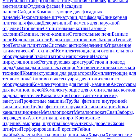
материалы
Шифер
Профнастил
Рулонная кровля
Кровельная
вентиляция
Отделка фасада
Фасадные
панели
Сайдинг
Комплектующие для фасадных
панелей
Декоративные штукатурки для фасада
Клинкерная
плитка для фасада
Декоративный камень для наружной
отделки
Отопление
Отопительные котлы
Газовые
колонки
Камины, печи-камины
Отопительные печи
Банные
печи
Водонагреватели
Радиаторы отопления, батареи
Теплый
пол
Теплые плинтусы
Системы антиобледенения
Управление
климатической техникой
Комплектующие для отопительного
оборудования
Стабилизаторы напряжения
Насосы
циркуляционные
Регулирующая арматура
Отвод и подвод
воды
Дымоходы и комплектующие
Управление климатической
техникой
Комплектующие для радиаторов
Комплектующие для
теплого пола
Топливо и аксессуары для отопительного
оборудования
Комплектующие для печей, каминов
Аксессуары
для каминов, печей
Комплектующие для отопительных котлов,
водонагревателей
Канализация
Тросы сантехнические,
вантузы
Прочистные машины
Трубы, фитинги внутренней
канализации
Трубы, фитинги наружной канализации
Люки
канализационные
Металлопрокат
Металлопрокат
Сваи
Заборы,
ограждения
Автоматика для ворот
Крепежные
изделия
Саморезы, шурупы
Гвозди
Анкеры, дюбели
Скобы,
штифты
Перфорированный крепеж
Гайки,
шайбы
Заклепки
Болты, винты, шпильки
Хомуты
Химические