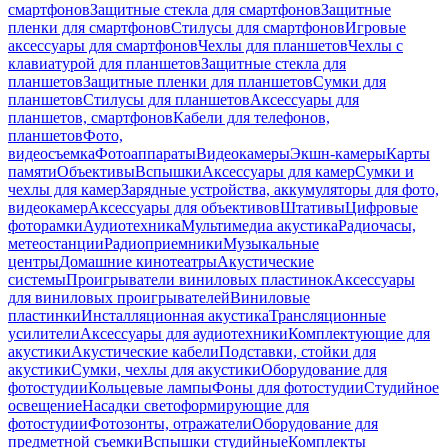
смартфонов
Защитные стекла для смартфонов
Защитные
пленки для смартфонов
Стилусы для смартфонов
Игровые
аксессуары для смартфонов
Чехлы для планшетов
Чехлы с
клавиатурой для планшетов
Защитные стекла для
планшетов
Защитные пленки для планшетов
Сумки для
планшетов
Стилусы для планшетов
Аксессуары для
планшетов, смартфонов
Кабели для телефонов,
планшетов
Фото,
видеосъемка
Фотоаппараты
Видеокамеры
Экшн-камеры
Карты
памяти
Объективы
Вспышки
Аксессуары для камер
Сумки и
чехлы для камер
Зарядные устройства, аккумуляторы для фото,
видеокамер
Аксессуары для объективов
Штативы
Цифровые
фоторамки
Аудиотехника
Мультимедиа акустика
Радиочасы,
метеостанции
Радиоприемники
Музыкальные
центры
Домашние кинотеатры
Акустические
системы
Проигрыватели виниловых пластинок
Аксессуары
для виниловых проигрывателей
Виниловые
пластинки
Инсталляционная акустика
Трансляционные
усилители
Аксессуары для аудиотехники
Комплектующие для
акустики
Акустические кабели
Подставки, стойки для
акустики
Сумки, чехлы для акустики
Оборудование для
фотостудии
Кольцевые лампы
Фоны для фотостудии
Студийное
освещение
Насадки светоформирующие для
фотостудии
Фотозонты, отражатели
Оборудование для
предметной съемки
Вспышки студийные
Комплекты