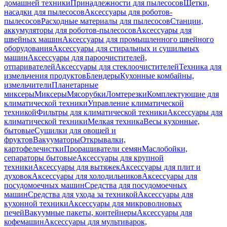
домашней техники
Принадлежности для пылесосов
Щетки,
насадки для пылесосов
Аксессуары для роботов-
пылесосов
Расходные материалы для пылесосов
Станции,
аккумуляторы для роботов-пылесосов
Аксессуары для
швейных машин
Аксессуары для промышленного швейного
оборудования
Аксессуары для стиральных и сушильных
машин
Аксессуары для пароочистителей,
отпаривателей
Аксессуары для стеклоочистителей
Техника для
измельчения продуктов
Блендеры
Кухонные комбайны,
измельчители
Планетарные
миксеры
Миксеры
Мясорубки
Ломтерезки
Комплектующие для
климатической техники
Управление климатической
техникой
Фильтры для климатической техники
Аксессуары для
климатической техники
Мелкая техника
Весы кухонные,
бытовые
Сушилки для овощей и
фруктов
Вакууматоры
Открывалки,
картофелечистки
Проращиватели семян
Маслобойки,
сепараторы бытовые
Аксессуары для крупной
техники
Аксессуары для вытяжек
Аксессуары для плит и
духовок
Аксессуары для холодильников
Аксессуары для
посудомоечных машин
Средства для посудомоечных
машин
Средства для ухода за техникой
Аксессуары для
кухонной техники
Аксессуары для микроволновых
печей
Вакуумные пакеты, контейнеры
Аксессуары для
кофемашин
Аксессуары для мультиварок,