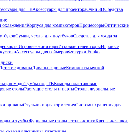
сессуары для ТВ
Аксессуары для проектора
Очки 3D
Средства
ание
 охлаждения
Корпуса для компьютеров
Процессоры
Оптические
утбуков
Сумки, чехлы для ноутбуков
Средства для ухода за
деокарты
Игровые мониторы
Игровые телевизоры
Игровые
акустика
Аксессуары для геймеров
Фигурки Funko
 диски
Детские диваны
Диваны садовые
Комплекты мягкой
ики, комоды
Тумбы под ТВ
Комоды пластиковые
довые столы
Растущие столы и парты
Столы, журнальные
ки, диваны
Стульчики для кормления
Системы хранения для
моды и тумбы
Журнальные столы, столы-книги
Кресла-качалки,
ки, скамьи
Ключницы, газетницы