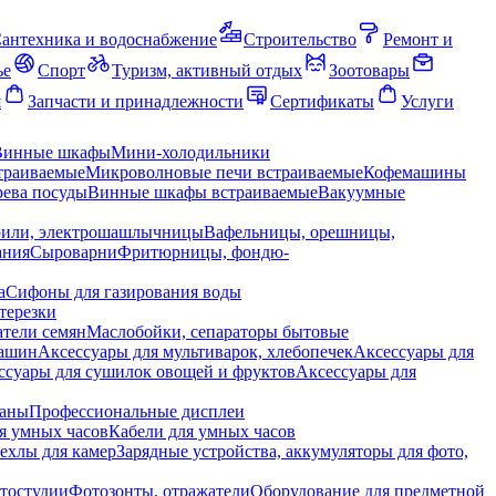
антехника и водоснабжение
Строительство
Ремонт и
ье
Спорт
Туризм, активный отдых
Зоотовары
я
Запчасти и принадлежности
Сертификаты
Услуги
Винные шкафы
Мини-холодильники
траиваемые
Микроволновые печи встраиваемые
Кофемашины
ева посуды
Винные шкафы встраиваемые
Вакуумные
рили, электрошашлычницы
Вафельницы, орешницы,
ания
Сыроварни
Фритюрницы, фондю-
а
Сифоны для газирования воды
терезки
тели семян
Маслобойки, сепараторы бытовые
машин
Аксессуары для мультиварок, хлебопечек
Аксессуары для
ссуары для сушилок овощей и фруктов
Аксессуары для
раны
Профессиональные дисплеи
я умных часов
Кабели для умных часов
ехлы для камер
Зарядные устройства, аккумуляторы для фото,
тостудии
Фотозонты, отражатели
Оборудование для предметной