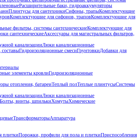
иленовые
Расширительные баки, гидроаккумуляторы
ванн
Плинтусы для сантехники
Сифоны, трапы
Комплектующие
уров
Комплектующие для сифонов, трапов
Комплектующие для
ьные фильтры, системы сантехнические
Комплектующие для
юки сантехнические
Аксессуары для магистральных фильтров,
ружной канализации
Люки канализационные
 составы
Гидроизоляционные смеси
Грунтовки
Добавки для
атериалы
рные элементы кровли
Гидроизоляционные
оры отопления, батареи
Теплый пол
Теплые плинтусы
Системы
ружной канализации
Люки канализационные
Болты, винты, шпильки
Хомуты
Химические
нцевые
Трансформаторы
Аппаратура
я плитки
Порожки, профили для пола и плитки
Приспособления