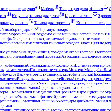
ьютеры и периферия
Мебель
Товары для дома, бакалея
С
мото
Игрушки, товары для детей
Красота и стиль
Здоров
рные украшения
Товары для взрослых
Книги и канцеляри
й подбор подарков
Премиум товары
плиты
Морозильники
Посудомоечные машины
Настольные плиты
 шкафы
Холодильники встраиваемые
Посудомоечные машины вс
встраиваемые
Измельчители пищевых отходов
Шкафы для подогр
чи
Мультиварки
Сэндвичницы, хот-дог мейкеры
Тостеры
Электрог
еницы
Фризеры
Блинницы
Пароварки
Автоклавы для консервиров
ки, кофемашины
Соковыжималки
Кофемолки
Вспениватели молок
ны, измельчители
Планетарные миксеры
Миксеры
Мясорубки
Лом
и фруктов
Вакууматоры
Открывалки, картофелечистки
Проращива
вых печей
Вакуумные пакеты, контейнеры
Аксессуары для кофе
ессуары для мясорубок
Аксессуары для блендеров, миксеров
Аксе
ры для соковыжималок
Средства для ухода за техникой
зоры
ТВ-приставки и медиаплееры
Проекторы
Проекционные эк
сы детские
Умные часы, фитнес-браслеты
Ремешки, аксессуары дл
рты памяти
Объективы
Вспышки
Аксессуары для камер
Сумки и ч
орамки
студии
Студийное освещение
Насадки светоформирующие для фо