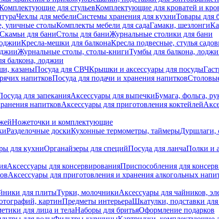
Комплектующие для стульев
Комплектующие для кроватей и кро
итура
Чехлы для мебели
Системы хранения для кухни
Товары для 
, уличные столы
Комплекты мебели для сада
Гамаки, шезлонги
Ка
Скамьи для бани
Столы для бани
Журнальные столики для бани
лоджии
Кресла-мешки для балкона
Кресла подвесные, стулья садо
оджии
Журнальные столы, столы-книги
Тумбы для балкона, лодж
я балкона, лоджии
ши, казаны
Посуда для СВЧ
Крышки и аксессуары для посуды
Гаст
орячих напитков
Посуда для подачи и хранения напитков
Столовы
Посуда для запекания
Аксессуары для выпечки
Бумага, фольга, р
хранения напитков
Аксессуары для приготовления коктейлей
Аксе
ожей
Ножеточки и комплектующие
ки
Разделочные доски
Кухонные термометры, таймеры
Дуршлаги, 
ры для кухни
Органайзеры для специй
Посуда для ланча
Полки и 
ия
Аксессуары для консервирования
Приспособления для консер
ков
Аксессуары для приготовления и хранения алкогольных напи
йники для плиты
Турки, молочники
Аксессуары для чайников, э
отографий, картин
Предметы интерьера
Шкатулки, подставки дл
етики для лица и тела
Наборы для бритья
Оформление подарков
льтры для воды
Фильтры-кувшины
Картриджи, комплектующие д