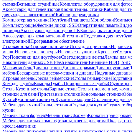
съемки
Вспышки студийные
Комплекты оборудования для фото
Аксессуары для телевизоров
Кронштейны, стойки
Кабели для т
для ухода за электроникой
Кабели, переходники
Компьютерная техника
Ноутбуки
Планшеты
Моноблоки
Компью
Комплектующие
Жесткие диски, SSD
Оперативная память
Видео
приводы
Аксессуары для корпусов ПК
Боксы, док-станции для 
Аксессуары для компьютерной техники
Подставки для ноутбук
электроникой
Программное обеспечение
Игровая зона
Игровые приставки
Игры для приставок
Игровые 
мыши
Игровые клавиатуры
Игровые наушники
Кресла геймерск
Pop
Подставки для ноутбуков
Светодиодные ленты
Лампы для м
Накопители данных
USB Flash накопители
Внешние HDD, SSD 
Мягкая мебель
Диваны, тахты
Диваны прямые
Диваны угловые
Д
мебели
Бескаркасные кресла-мешки и диваны
Надувные диваны
Игровая мебель
Кресла геймерские
Столы геймерские
Подставки
Комоды, тумбы
Комоды
Тумбы
Прикроватные тумбы
Обувницы, 
Столы
Кухонные столы
Барные столы
Столы письменные, комп
столики для бани
Приставные столики
Консольные столики
Обе
Кухня
Кухонный гарнитур
Кухонные модули
Столешницы для к
Мебель для кухни
Столы, столики
Стулья для кухни
Стулья, таб
кухни
Мебель-трансформер
Мебель-трансформер
Кровати-трансформе
Мебель для жилых комнат
Диваны, кресла для дома
Шкафы, стен
кресла-маятники
Мебель для прихожей
Секции, тумбы в прихожую
Полки и сист