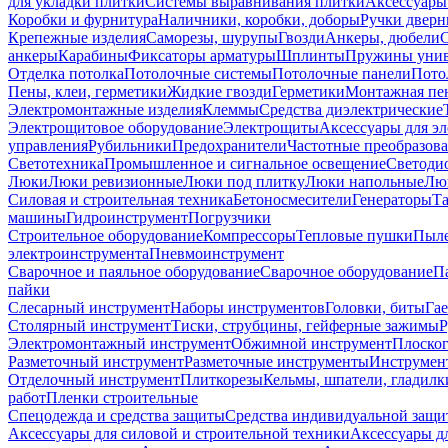
для укладки плитки
Системы выравнивания плитки
Аксессуары
Коробки и фурнитура
Наличники, коробки, доборы
Ручки дверн
Крепежные изделия
Саморезы, шурупы
Гвозди
Анкеры, дюбели
анкеры
Карабины
Фиксаторы арматуры
Шплинты
Пружины унив
Отделка потолка
Потолочные системы
Потолочные панели
Пото
Пены, клеи, герметики
Жидкие гвозди
Герметики
Монтажная пе
Электромонтажные изделия
Клеммы
Средства диэлектрические
Электрощитовое оборудование
Электрощиты
Аксессуары для э
управления
Рубильники
Предохранители
Частотные преобразов
Светотехника
Промышленное и сигнальное освещение
Светоди
Люки
Люки ревизионные
Люки под плитку
Люки напольные
Люк
Силовая и строительная техника
Бетоносмесители
Генераторы
Та
машины
Гидроинструмент
Погрузчики
Строительное оборудование
Компрессоры
Тепловые пушки
Пыле
электроинструмента
Пневмоинструмент
Сварочное и паяльное оборудование
Сварочное оборудование
П
пайки
Слесарный инструмент
Наборы инструментов
Головки, биты
Га
Столярный инструмент
Тиски, струбцины, гейферные зажимы
Р
Электромонтажный инструмент
Обжимной инструмент
Плоског
Разметочный инструмент
Разметочные инструменты
Инструмент
Отделочный инструмент
Плиткорезы
Кельмы, шпатели, гладилк
работ
Пленки строительные
Спецодежда и средства защиты
Средства индивидуальной защ
Аксессуары для силовой и строительной техники
Аксессуары дл