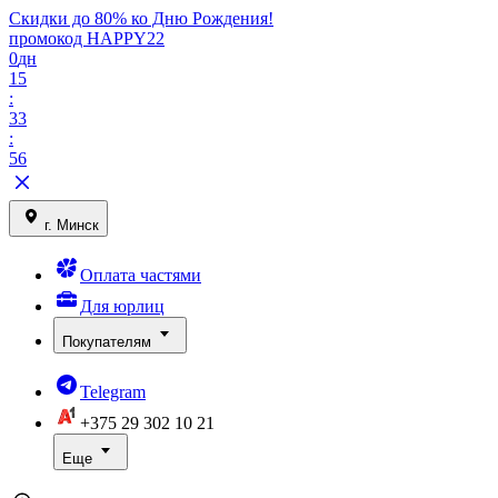
Скидки до 80% ко Дню Рождения!
промокод HAPPY22
0
дн
15
:
33
:
56
г. Минск
Оплата частями
Для юрлиц
Покупателям
Telegram
+375 29
302 10 21
Еще