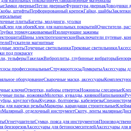
 для напольных покрытий
Реставрационные материалы
ые
Замки дверные
Петли дверные
Фурнитура дверная
Доводчики 
Скобы, штифты
Перфорированный крепеж
Гайки, шайбы
Заклепки
ерсальные
лочные плиты
Багеты, молдинги, уголки
на
Клеи для обоев
Клеи для напольных покрытий
Очистители, рас
Трубки термоусаживаемые
Изолирующие зажимы
лектрощита
Шины электротехнические
Выключатели путевые, ко
атели
Пускатели магнитные
одные ленты
Точечные светильники
Трековые светильники
Аксесс
и под покраску
ли, тельферы
Такелаж
Виброплиты, глубинные вибраторы
Бензор
сосы профессиональные
Стружкоотсосы
Домкраты
Аксессуары д
аяльное оборудование
Сварочные маски, аксессуары
Комплектующ
ечные ключи
Отвертки, наборы отверток
Ножницы слесарные
Кле
учные пилы, ножовки
Молотки, кувалды, киянки
Напильники
Ру
убцы, круглогубцы
Кусачки, болторезы, кабелерезы
Специнструм
ы для нарезки резьбы
Маркеры, карандаши строительные
Клейма
и
Малярный, отделочный инструмент
Скотч, ленты малярные
Дисп
иты
Огнетушители
Сумки, пояса для инструментов
Производствен
я бензорезов
Аксессуары для бетоносмесителей
Аксессуары для 