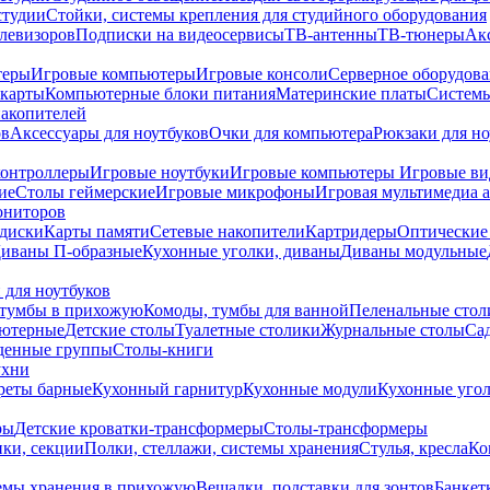
студии
Стойки, системы крепления для студийного оборудования
елевизоров
Подписки на видеосервисы
ТВ-антенны
ТВ-тюнеры
Ак
теры
Игровые компьютеры
Игровые консоли
Серверное оборудов
карты
Компьютерные блоки питания
Материнские платы
Системы
накопителей
ов
Аксессуары для ноутбуков
Очки для компьютера
Рюкзаки для но
контроллеры
Игровые ноутбуки
Игровые компьютеры
Игровые ви
ие
Столы геймерские
Игровые микрофоны
Игровая мультимедиа 
ониторов
диски
Карты памяти
Сетевые накопители
Картридеры
Оптические
иваны П-образные
Кухонные уголки, диваны
Диваны модульные
 для ноутбуков
тумбы в прихожую
Комоды, тумбы для ванной
Пеленальные стол
ьютерные
Детские столы
Туалетные столики
Журнальные столы
Са
денные группы
Столы-книги
ухни
уреты барные
Кухонный гарнитур
Кухонные модули
Кухонные угол
ры
Детские кроватки-трансформеры
Столы-трансформеры
ки, секции
Полки, стеллажи, системы хранения
Стулья, кресла
Ко
емы хранения в прихожую
Вешалки, подставки для зонтов
Банкет