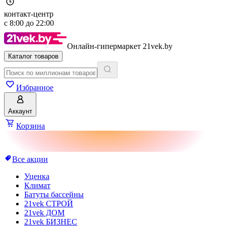
контакт-центр
с
8:00
до
22:00
Онлайн-гипермаркет 21vek.by
Каталог товаров
Избранное
Аккаунт
Корзина
Все акции
Уценка
Климат
Батуты бассейны
21vek СТРОЙ
21vek ДОМ
21vek БИЗНЕС