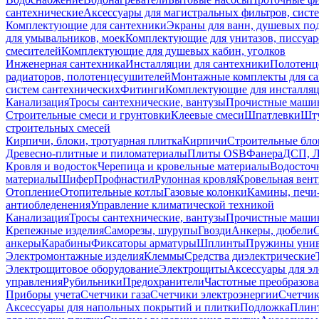
сантехнические
Аксессуары для магистральных фильтров, сист
Комплектующие для сантехники
Экраны для ванн, душевых по
для умывальников, моек
Комплектующие для унитазов, писсуар
смесителей
Комплектующие для душевых кабин, уголков
Инженерная сантехника
Инсталляции для сантехники
Полотенц
радиаторов, полотенцесушителей
Монтажные комплекты для с
систем сантехнических
Фитинги
Комплектующие для инсталля
Канализация
Тросы сантехнические, вантузы
Прочистные маши
Строительные смеси и грунтовки
Клеевые смеси
Шпатлевки
Шту
строительных смесей
Кирпичи, блоки, тротуарная плитка
Кирпичи
Строительные бло
Древесно-плитные и пиломатериалы
Плиты OSB
Фанера
ДСП, 
Кровля и водосток
Черепица и кровельные материалы
Водосточ
материалы
Шифер
Профнастил
Рулонная кровля
Кровельная вен
Отопление
Отопительные котлы
Газовые колонки
Камины, печи
антиобледенения
Управление климатической техникой
Канализация
Тросы сантехнические, вантузы
Прочистные маши
Крепежные изделия
Саморезы, шурупы
Гвозди
Анкеры, дюбели
анкеры
Карабины
Фиксаторы арматуры
Шплинты
Пружины унив
Электромонтажные изделия
Клеммы
Средства диэлектрические
Электрощитовое оборудование
Электрощиты
Аксессуары для э
управления
Рубильники
Предохранители
Частотные преобразов
Приборы учета
Счетчики газа
Счетчики электроэнергии
Счетчи
Аксессуары для напольных покрытий и плитки
Подложка
Плинт