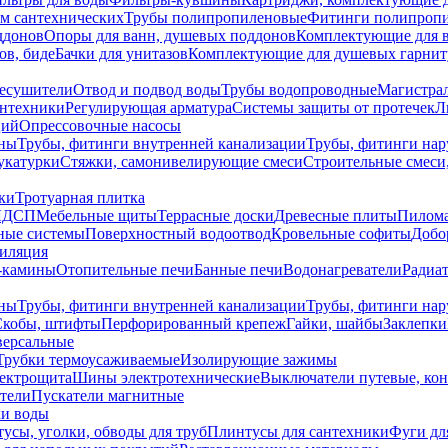
ем сантехнических
Трубы полипропиленовые
Фитинги полипроп
ддонов
Опоры для ванн, душевых поддонов
Комплектующие для 
ов, биде
Бачки для унитазов
Комплектующие для душевых гарнит
есушители
Отвод и подвод воды
Трубы водопроводные
Магистрал
антехники
Регулирующая арматура
Системы защиты от протечек
Л
ций
Опрессовочные насосы
ны
Трубы, фитинги внутренней канализации
Трубы, фитинги на
катурки
Стяжки, самонивелирующие смеси
Строительные смеси,
ки
Тротуарная плитка
ЛДСП
Мебельные щиты
Террасные доски
Древесные плиты
Пилом
ные системы
Поверхностный водоотвод
Кровельные софиты
Добо
тиляция
-камины
Отопительные печи
Банные печи
Водонагреватели
Радиат
ны
Трубы, фитинги внутренней канализации
Трубы, фитинги на
Скобы, штифты
Перфорированный крепеж
Гайки, шайбы
Заклепки
ерсальные
Трубки термоусаживаемые
Изолирующие зажимы
лектрощита
Шины электротехнические
Выключатели путевые, ко
атели
Пускатели магнитные
ки воды
усы, уголки, обводы для труб
Плинтусы для сантехники
Фуги дл