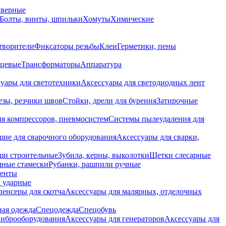
дверные
Болты, винты, шпильки
Хомуты
Химические
творители
Фиксаторы резьбы
Клеи
Герметики, пены
нцевые
Трансформаторы
Аппаратура
уары для светотехники
Аксессуары для светодиодных лент
езы, резчики швов
Стойки, дрели для бурения
Затирочные
ля компрессоров, пневмосистем
Системы пылеудаления для
ие для сварочного оборудования
Аксессуары для сварки,
щи строительные
Зубила, керны, выколотки
Щетки слесарные
чные стамески
Рубанки, рашпили ручные
енты
 ударные
енсеры для скотча
Аксессуары для малярных, отделочных
ная одежда
Спецодежда
Спецобувь
виброоборудования
Аксессуары для генераторов
Аксессуары для