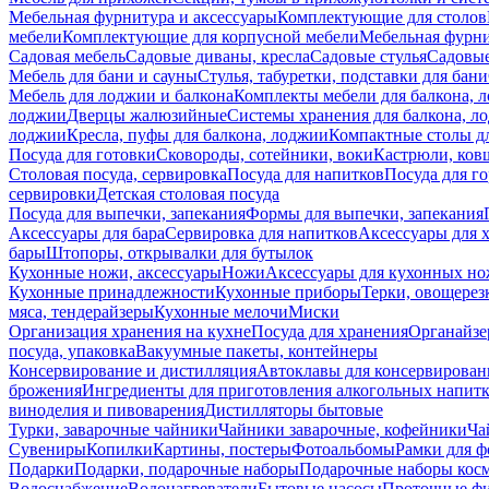
Мебельная фурнитура и аксессуары
Комплектующие для столов
мебели
Комплектующие для корпусной мебели
Мебельная фурн
Садовая мебель
Садовые диваны, кресла
Садовые стулья
Садовые
Мебель для бани и сауны
Стулья, табуретки, подставки для бани
Мебель для лоджии и балкона
Комплекты мебели для балкона, 
лоджии
Дверцы жалюзийные
Системы хранения для балкона, л
лоджии
Кресла, пуфы для балкона, лоджии
Компактные столы дл
Посуда для готовки
Сковороды, сотейники, воки
Кастрюли, ков
Столовая посуда, сервировка
Посуда для напитков
Посуда для г
сервировки
Детская столовая посуда
Посуда для выпечки, запекания
Формы для выпечки, запекания
Аксессуары для бара
Сервировка для напитков
Аксессуары для 
бары
Штопоры, открывалки для бутылок
Кухонные ножи, аксессуары
Ножи
Аксессуары для кухонных н
Кухонные принадлежности
Кухонные приборы
Терки, овощерез
мяса, тендерайзеры
Кухонные мелочи
Миски
Организация хранения на кухне
Посуда для хранения
Органайзе
посуда, упаковка
Вакуумные пакеты, контейнеры
Консервирование и дистилляция
Автоклавы для консервирован
брожения
Ингредиенты для приготовления алкогольных напит
виноделия и пивоварения
Дистилляторы бытовые
Турки, заварочные чайники
Чайники заварочные, кофейники
Ча
Сувениры
Копилки
Картины, постеры
Фотоальбомы
Рамки для ф
Подарки
Подарки, подарочные наборы
Подарочные наборы косм
Водоснабжение
Водонагреватели
Бытовые насосы
Проточные фи