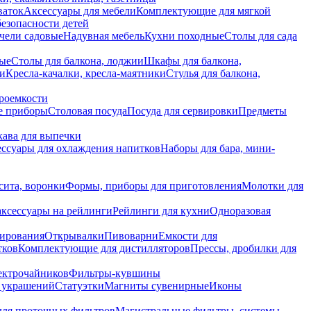
ваток
Аксессуары для мебели
Комплектующие для мягкой
безопасности детей
чели садовые
Надувная мебель
Кухни походные
Столы для сада
вые
Столы для балкона, лоджии
Шкафы для балкона,
ии
Кресла-качалки, кресла-маятники
Стулья для балкона,
роемкости
е приборы
Столовая посуда
Посуда для сервировки
Предметы
укава для выпечки
ссуары для охлаждения напитков
Наборы для бара, мини-
сита, воронки
Формы, приборы для приготовления
Молотки для
аксессуары на рейлинги
Рейлинги для кухни
Одноразовая
вирования
Открывалки
Пивоварни
Емкости для
тков
Комплектующие для дистилляторов
Прессы, дробилки для
лектрочайников
Фильтры-кувшины
я украшений
Статуэтки
Магниты сувенирные
Иконы
ля проточных фильтров
Магистральные фильтры, системы