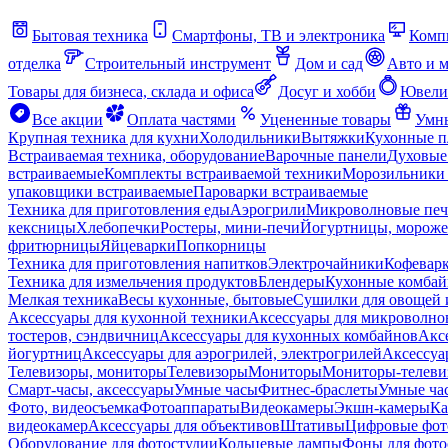
Бытовая техника
Смартфоны, ТВ и электроника
Комп
отделка
Строительный инструмент
Дом и сад
Авто и 
Товары для бизнеса, склада и офиса
Досуг и хобби
Ювели
Все акции
Оплата частями
Уцененные товары
Умны
Крупная техника для кухни
Холодильники
Вытяжки
Кухонные 
Встраиваемая техника, оборудование
Варочные панели
Духовые
встраиваемые
Комплекты встраиваемой техники
Морозильники 
упаковщики встраиваемые
Пароварки встраиваемые
Техника для приготовления еды
Аэрогрили
Микроволновые пе
кексницы
Хлебопечки
Ростеры, мини-печи
Йогуртницы, морож
фритюрницы
Яйцеварки
Попкорницы
Техника для приготовления напитков
Электрочайники
Кофевар
Техника для измельчения продуктов
Блендеры
Кухонные комбай
Мелкая техника
Весы кухонные, бытовые
Сушилки для овощей 
Аксессуары для кухонной техники
Аксессуары для микроволно
тостеров, сэндвичниц
Аксессуары для кухонных комбайнов
Акс
йогуртниц
Аксессуары для аэрогрилей, электрогрилей
Аксессуа
Телевизоры, мониторы
Телевизоры
Мониторы
Мониторы-телеви
Смарт-часы, аксессуары
Умные часы
Фитнес-браслеты
Умные ча
Фото, видеосъемка
Фотоаппараты
Видеокамеры
Экшн-камеры
Ка
видеокамер
Аксессуары для объективов
Штативы
Цифровые фот
Оборудование для фотостудии
Кольцевые лампы
Фоны для фото