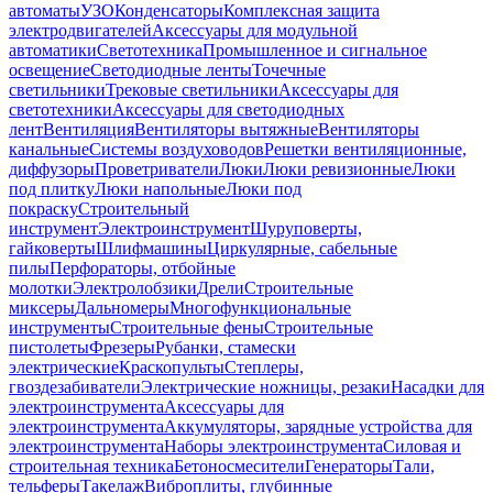
автоматы
УЗО
Конденсаторы
Комплексная защита
электродвигателей
Аксессуары для модульной
автоматики
Светотехника
Промышленное и сигнальное
освещение
Светодиодные ленты
Точечные
светильники
Трековые светильники
Аксессуары для
светотехники
Аксессуары для светодиодных
лент
Вентиляция
Вентиляторы вытяжные
Вентиляторы
канальные
Системы воздуховодов
Решетки вентиляционные,
диффузоры
Проветриватели
Люки
Люки ревизионные
Люки
под плитку
Люки напольные
Люки под
покраску
Строительный
инструмент
Электроинструмент
Шуруповерты,
гайковерты
Шлифмашины
Циркулярные, сабельные
пилы
Перфораторы, отбойные
молотки
Электролобзики
Дрели
Строительные
миксеры
Дальномеры
Многофункциональные
инструменты
Строительные фены
Строительные
пистолеты
Фрезеры
Рубанки, стамески
электрические
Краскопульты
Степлеры,
гвоздезабиватели
Электрические ножницы, резаки
Насадки для
электроинструмента
Аксессуары для
электроинструмента
Аккумуляторы, зарядные устройства для
электроинструмента
Наборы электроинструмента
Силовая и
строительная техника
Бетоносмесители
Генераторы
Тали,
тельферы
Такелаж
Виброплиты, глубинные