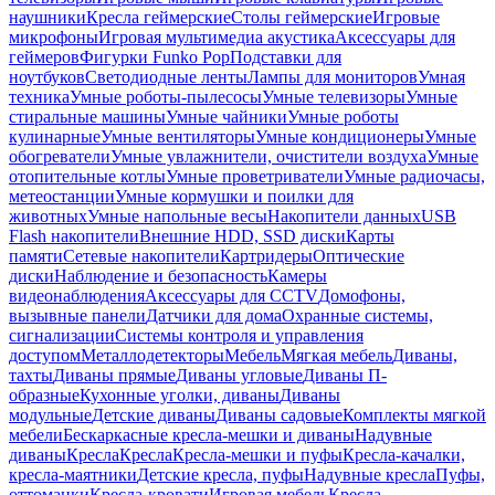
наушники
Кресла геймерские
Столы геймерские
Игровые
микрофоны
Игровая мультимедиа акустика
Аксессуары для
геймеров
Фигурки Funko Pop
Подставки для
ноутбуков
Светодиодные ленты
Лампы для мониторов
Умная
техника
Умные роботы-пылесосы
Умные телевизоры
Умные
стиральные машины
Умные чайники
Умные роботы
кулинарные
Умные вентиляторы
Умные кондиционеры
Умные
обогреватели
Умные увлажнители, очистители воздуха
Умные
отопительные котлы
Умные проветриватели
Умные радиочасы,
метеостанции
Умные кормушки и поилки для
животных
Умные напольные весы
Накопители данных
USB
Flash накопители
Внешние HDD, SSD диски
Карты
памяти
Сетевые накопители
Картридеры
Оптические
диски
Наблюдение и безопасность
Камеры
видеонаблюдения
Аксессуары для CCTV
Домофоны,
вызывные панели
Датчики для дома
Охранные системы,
сигнализации
Системы контроля и управления
доступом
Металлодетекторы
Мебель
Мягкая мебель
Диваны,
тахты
Диваны прямые
Диваны угловые
Диваны П-
образные
Кухонные уголки, диваны
Диваны
модульные
Детские диваны
Диваны садовые
Комплекты мягкой
мебели
Бескаркасные кресла-мешки и диваны
Надувные
диваны
Кресла
Кресла
Кресла-мешки и пуфы
Кресла-качалки,
кресла-маятники
Детские кресла, пуфы
Надувные кресла
Пуфы,
оттоманки
Кресла-кровати
Игровая мебель
Кресла