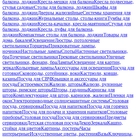
балкона, лоджии
Кресла-мешки для балкона
Кресла подвесные,
стулья садовые
Столы для балкона, лоджии
Шкафы для
балкона, лоджии
Дверцы жалюзийные
Системы хранения для
балкона, лоджии
Журнальные столы, столы-книги
Тумбы для
балкона, лоджии
Кресла-качалки, кресла-маятники
Стулья для
балкона, лоджии
Кресла, пуфы для балкона,
лоджии
Компактные столы для балкона, лоджии
Товары для
дома, бакалея
Освещение
Люстры, потолочные
светильники
Торшеры
Прикроватные лампы,
ночники
Настольные лампы
Споты
Настенные светильники,
бра
Точечные светильники
Трековые светильники
Уличные
светильники, фонари, бра
Лампы
Освещение для картин,
зеркал
Кольцевые лампы
Аксессуары для освещения
Посуда для
готовки
Сковороды, сотейники, воки
Кастрюли, ковши,
казаны
Посуда для СВЧ
Крышки и аксессуары для
посуды
Гастроемкости
Жалюзи, шторы
Жалюзи, рулонные
шторы, римские шторы
Шторы, гардины
Карнизы для
штор
Комплектующие для штор, карнизов, жалюзи
Пленки для
окон
Электроприводные солнцезащитные системы
Столовая
посуда, сервировка
Посуда для напитков
Посуда для горячих
напитков
Посуда для подачи и хранения напитков
Столовые
приборы
Столовая посуда
Посуда для сервировки
Предметы
сервировки
Детская столовая посуда
Декор
Зеркала
Кашпо,
стойки для цветов
Картины, постеры
Часы
интерьерные
Искусственные цветы, растения
Вазы
Ключницы,