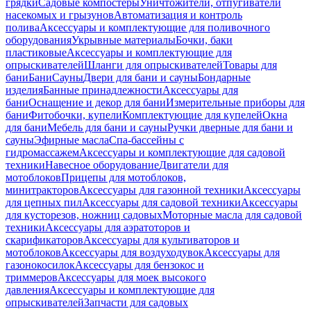
грядки
Садовые компостеры
Уничтожители, отпугиватели
насекомых и грызунов
Автоматизация и контроль
полива
Аксессуары и комплектующие для поливочного
оборудования
Укрывные материалы
Бочки, баки
пластиковые
Аксессуары и комплектующие для
опрыскивателей
Шланги для опрыскивателей
Товары для
бани
Бани
Сауны
Двери для бани и сауны
Бондарные
изделия
Банные принадлежности
Аксессуары для
бани
Оснащение и декор для бани
Измерительные приборы для
бани
Фитобочки, купели
Комплектующие для купелей
Окна
для бани
Мебель для бани и сауны
Ручки дверные для бани и
сауны
Эфирные масла
Спа-бассейны с
гидромассажем
Аксессуары и комплектующие для садовой
техники
Навесное оборудование
Двигатели для
мотоблоков
Прицепы для мотоблоков,
минитракторов
Аксессуары для газонной техники
Аксессуары
для цепных пил
Аксессуары для садовой техники
Аксессуары
для кусторезов, ножниц садовых
Моторные масла для садовой
техники
Аксессуары для аэратоторов и
скарификаторов
Аксессуары для культиваторов и
мотоблоков
Аксессуары для воздуходувок
Аксессуары для
газонокосилок
Аксессуары для бензокос и
триммеров
Аксессуары для моек высокого
давления
Аксессуары и комплектующие для
опрыскивателей
Запчасти для садовых