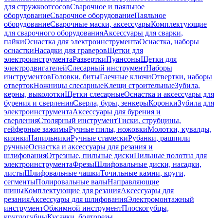
для стружкоотсосов
Сварочное и паяльное
оборудование
Сварочное оборудование
Паяльное
оборудование
Сварочные маски, аксессуары
Комплектующие
для сварочного оборудования
Аксессуары для сварки,
пайки
Оснастка для электроинструмента
Оснастка, наборы
оснастки
Насадки для граверов
Щетки для
электроинструмента
Развертки
Пуансоны
Щетки для
электродвигателей
Слесарный инструмент
Наборы
инструментов
Головки, биты
Гаечные ключи
Отвертки, наборы
отверток
Ножницы слесарные
Клещи строительные
Зубила,
керны, выколотки
Щетки слесарные
Оснастка и аксессуары для
бурения и сверления
Сверла, буры, зенкеры
Коронки
Зубила для
электроинструмента
Аксессуары для бурения и
сверления
Столярный инструмент
Тиски, струбцины,
гейферные зажимы
Ручные пилы, ножовки
Молотки, кувалды,
киянки
Напильники
Ручные стамески
Рубанки, рашпили
ручные
Оснастка и аксессуары для резания и
шлифования
Отрезные, пильные диски
Пильные полотна для
электроинструмента
Фрезы
Шлифовальные диски, насадки,
листы
Шлифовальные чашки
Точильные камни, круги,
сегменты
Полировальные валы
Направляющие
шины
Комплектующие для резания
Аксессуары для
резания
Аксессуары для шлифования
Электромонтажный
инструмент
Обжимной инструмент
Плоскогубцы,
круглогубцы
Кусачки, болторезы,