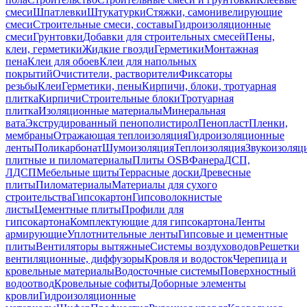
смеси
Шпатлевки
Штукатурки
Стяжки, самонивелирующие
смеси
Строительные смеси, составы
Гидроизоляционные
смеси
Грунтовки
Добавки для строительных смесей
Пены,
клеи, герметики
Жидкие гвозди
Герметики
Монтажная
пена
Клеи для обоев
Клеи для напольных
покрытий
Очистители, растворители
Фиксаторы
резьбы
Клеи
Герметики, пены
Кирпичи, блоки, тротуарная
плитка
Кирпичи
Строительные блоки
Тротуарная
плитка
Изоляционные материалы
Минеральная
вата
Экструдированный пенополистирол
Пенопласт
Пленки,
мембраны
Отражающая теплоизоляция
Гидроизоляционные
ленты
Поликарбонат
Шумоизоляция
Теплоизоляция
Звукоизоляц
плитные и пиломатериалы
Плиты OSB
Фанера
ДСП,
ЛДСП
Мебельные щиты
Террасные доски
Древесные
плиты
Пиломатериалы
Материалы для сухого
строительства
Гипсокартон
Гипсоволокнистые
листы
Цементные плиты
Профили для
гипсокартона
Комплектующие для гипсокартона
Ленты
армирующие
Уплотнительные ленты
Гипсовые и цементные
плиты
Вентиляторы вытяжные
Системы воздуховодов
Решетки
вентиляционные, диффузоры
Кровля и водосток
Черепица и
кровельные материалы
Водосточные системы
Поверхностный
водоотвод
Кровельные софиты
Доборные элементы
кровли
Гидроизоляционные