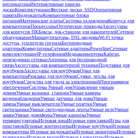
репликаторы
Интерактивные панели,
доски
Комплектующие
Жесткие диски, SSD
Оперативная
память
Видеокарты
Компьютерные блоки
питания
Материнские платы
Системы охлаждения
Корпуса для
компьютеров
Процессоры
Оптические приводы
Аксессуары
для корпусов ПК
Боксы, док-станции для накопителей
Сетевое
оборудование
Маршрутизаторы, DSL-модемы
Wi-Fi точки
доступа, усилители сигнала
Беспроводные
адаптеры
Коммутаторы
Сетевые адаптеры
Powerline
Сетевые
комплектующие
IP-телефония
Медиаконвертеры
Кабели,
переходники сетевые
Антенны для беспроводной
связи
Аксессуары для компьютерной техники
Подставки для
ноутбуков
Аксессуары для ноутбуков
Очки для
компьютера
Рюкзаки для ноутбуков
Сумки, чехлы для
ноутбуков
Средства для ухода за электроникой
Программное
обеспечение
Система Умный дом
Управление умным
домом
Умные колонки, станции
Умные камеры
видеонаблюдения
Умные датчики для дома
Умные
лампы
Умные выключатели
Умные розетки
Умные
светильники
Умные светодиодные ленты
Умные реле
Умные
замки
Умные домофоны
Умные карнизы
Умные
терморегуляторы
Игровая зона
Игровые приставки
Игры для
приставок
Игровые контроллеры
Игровые ноутбуки
Игровые
компьютеры
Игровые видеокарты
Игровые мониторы
Игровые
телевизоры
Игровые мыши
Игровые клавиатуры
Игровые