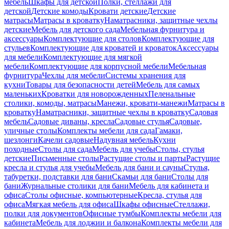
мебель
Шкафы для детской
Полки, стеллажи для
детской
Детские комоды
Кровати детские
Детские
матрасы
Матрасы в кроватку
Наматрасники, защитные чехлы
детские
Мебель для детского сада
Мебельная фурнитура и
аксессуары
Комплектующие для столов
Комплектующие для
стульев
Комплектующие для кроватей и кроваток
Аксессуары
для мебели
Комплектующие для мягкой
мебели
Комплектующие для корпусной мебели
Мебельная
фурнитура
Чехлы для мебели
Системы хранения для
кухни
Товары для безопасности детей
Мебель для самых
маленьких
Кроватки для новорожденных
Пеленальные
столики, комоды, матрасы
Манежи, кровати-манежи
Матрасы в
кроватку
Наматрасники, защитные чехлы в кроватку
Садовая
мебель
Садовые диваны, кресла
Садовые стулья
Садовые,
уличные столы
Комплекты мебели для сада
Гамаки,
шезлонги
Качели садовые
Надувная мебель
Кухни
походные
Столы для сада
Мебель для учебы
Столы, стулья
детские
Письменные столы
Растущие столы и парты
Растущие
кресла и стулья для учебы
Мебель для бани и сауны
Стулья,
табуретки, подставки для бани
Скамьи для бани
Столы для
бани
Журнальные столики для бани
Мебель для кабинета и
офиса
Столы офисные, компьютерные
Кресла, стулья для
офиса
Мягкая мебель для офиса
Шкафы офисные
Стеллажи,
полки для документов
Офисные тумбы
Комплекты мебели для
кабинета
Мебель для лоджии и балкона
Комплекты мебели для