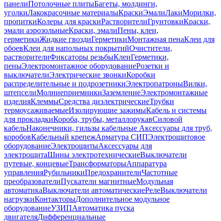
панели
Потолочные плиты
Багеты, молдинги,
уголки
Лакокрасочные материалы
Краски
Эмали
Лаки
Морилки,
пропитки
Колеры для краски
Растворители
Грунтовки
Краски,
эмали аэрозольные
Краски, эмали
Пены, клеи,
герметики
Жидкие гвозди
Герметики
Монтажная пена
Клеи для
обоев
Клеи для напольных покрытий
Очистители,
растворители
Фиксаторы резьбы
Клеи
Герметики,
пены
Электромонтажное оборудование
Розетки и
выключатели
Электрические звонки
Коробки
распределительные и подрозетники
Электропатроны
Вилки,
штепсели
Молниеприемники
Заземление
Электромонтажные
изделия
Клеммы
Средства диэлектрические
Трубки
термоусаживаемые
Изолирующие зажимы
Кабель и системы
для прокладки
Короба, трубы, металлорукав
Силовой
кабель
Наконечники, гильзы кабельные
Аксессуары для труб,
коробов
Кабельный крепеж
Арматура СИП
Электрощитовое
оборудование
Электрощиты
Аксессуары для
электрощита
Шины электротехнические
Выключатели
путевые, концевые
Трансформаторы
Аппаратура
управления
Рубильники
Предохранители
Частотные
преобразователи
Пускатели магнитные
Модульная
автоматика
Выключатели автоматические
Реле
Выключатели
нагрузки
Контакторы
Дополнительное модульное
оборудование
УЗИП
Автоматика пуска
двигателя
Дифференциальные