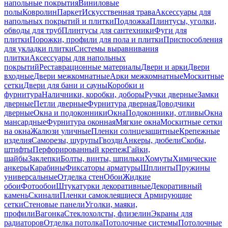
напольные покрытия
Виниловые
полы
Ковролин
Паркет
Искусственная трава
Аксессуары для
напольных покрытий и плитки
Подложка
Плинтусы, уголки,
обводы для труб
Плинтусы для сантехники
Фуги для
плитки
Порожки, профили для пола и плитки
Приспособления
для укладки плитки
Системы выравнивания
плитки
Аксессуары для напольных
покрытий
Реставрационные материалы
Двери и арки
Двери
входные
Двери межкомнатные
Арки межкомнатные
Москитные
сетки
Двери для бани и сауны
Коробки и
фурнитура
Наличники, коробки, доборы
Ручки дверные
Замки
дверные
Петли дверные
Фурнитура дверная
Доводчики
дверные
Окна и подоконники
Окна
Подоконники, отливы
Окна
мансардные
Фурнитура оконная
Мягкие окна
Москитные сетки
на окна
Жалюзи уличные
Пленки солнцезащитные
Крепежные
изделия
Саморезы, шурупы
Гвозди
Анкеры, дюбели
Скобы,
штифты
Перфорированный крепеж
Гайки,
шайбы
Заклепки
Болты, винты, шпильки
Хомуты
Химические
анкеры
Карабины
Фиксаторы арматуры
Шплинты
Пружины
универсальные
Отделка стен
Обои
Жидкие
обои
Фотообои
Штукатурки декоративные
Декоративный
камень
Скинали
Пленки самоклеящиеся
Армирующие
сетки
Стеновые панели
Уголки, маяки,
профили
Вагонка
Стеклохолсты, флизелин
Экраны для
радиаторов
Отделка потолка
Потолочные системы
Потолочные