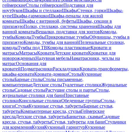
геймерские
Столы геймерские
Подставки для
ноутбуков
Шкафы и стеллажи
Шкафы
Стенки, горки
Шкафы-
купе
Шкафы-гармошки
Шкафы-пеналы для жилой
комнаты
Шкафы с витриной, буфеты
Шкафы, секции в
прихожую
Полки, стеллажи, системы хранения
Шкафы для
ванной комнаты
Вешалки, подставки для зонтов
Комоды,
тумбы
Комоды
Тумбы
Прикроватные тумбы
Обувницы, тумбы в
прихожую
Комоды, тумбы для ванной
Пеленальные столики,
комоды
Тумбы под ТВ
Комоды пластиковые
Кровати и
матрасы
Матрасы
Кровати
Детские кровати
Кроватки для
новорожденных
Надувная мебель
Наматрасники, чехлы на
матрас
Основания для
кроватей
Подматрасники
Раскладушки
Кровати-трансформеры,
шкафы-кровати
Кровати-домики
Столы
Кухонные
столы
Барные столы
Столы письменные,
компьютерные
Детские столы
Туалетные столики
Журнальные
столы
Садовые столы
Растущие столы и парты
Столы,
журнальные столики для бани
Приставные
столики
Консольные столики
Обеденные группы
Столы-
книги
Стулья
Кухонные стулья, табуреты
Барные стулья,
табуреты
Компьютерные кресла, стулья
Геймерские
кресла
Детские стулья, табуреты
Банкетки, скамьи
Садовые
кресла, стулья, табуреты
Стулья, табуреты для бани
Стульчики
для кормления
Кухня
Кухонный гарнитур
Кухонные