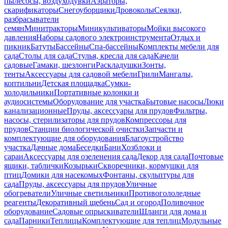
пылесосы, воздуходувки
Аэраторы,
скарификаторы
Снегоуборщики
Дровоколы
Сеялки,
разбрасыватели
семян
Минитракторы
Миникультиваторы
Мойки высокого
давления
Наборы садового электроинструмента
Отдых и
пикник
Батуты
Бассейны
Спа-бассейны
Комплекты мебели для
сада
Столы для сада
Стулья, кресла для сада
Качели
садовые
Гамаки, шезлонги
Раскладушки
Зонты,
тенты
Аксессуары для садовой мебели
Грили
Мангалы,
коптильни
Детская площадка
Сумки-
холодильники
Портативные колонки и
аудиосистемы
Оборудование для участка
Бытовые насосы
Люки
канализационные
Пруды, аксессуары для прудов
Фильтры,
насосы, стерилизаторы для прудов
Компрессоры для
прудов
Станции биологической очистки
Запчасти и
комплектующие для оборудования
Благоустройство
участка
Дачные дома
Беседки
Бани
Хозблоки и
сараи
Аксессуары для озеленения сада
Декор для сада
Почтовые
ящики, таблички
Козырьки
Скворечники, кормушки для
птиц
Домики для насекомых
Фонтаны, скульптуры для
сада
Пруды, аксессуары для прудов
Уличные
обогреватели
Уличные светильники
Противогололедные
реагенты
Декоративный щебень
Сад и огород
Поливочное
оборудование
Садовые опрыскиватели
Шланги для дома и
сада
Парники
Теплицы
Комплектующие для теплиц
Модульные