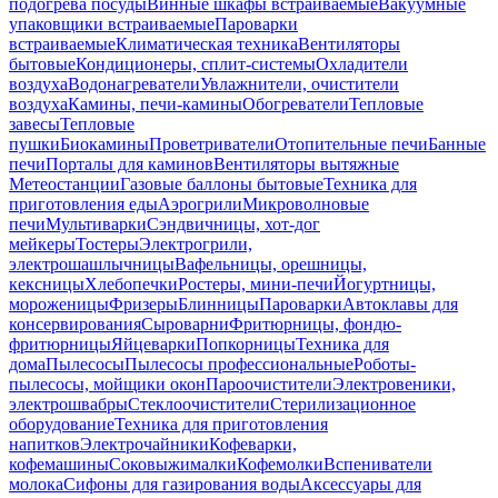
подогрева посуды
Винные шкафы встраиваемые
Вакуумные
упаковщики встраиваемые
Пароварки
встраиваемые
Климатическая техника
Вентиляторы
бытовые
Кондиционеры, сплит-системы
Охладители
воздуха
Водонагреватели
Увлажнители, очистители
воздуха
Камины, печи-камины
Обогреватели
Тепловые
завесы
Тепловые
пушки
Биокамины
Проветриватели
Отопительные печи
Банные
печи
Порталы для каминов
Вентиляторы вытяжные
Метеостанции
Газовые баллоны бытовые
Техника для
приготовления еды
Аэрогрили
Микроволновые
печи
Мультиварки
Сэндвичницы, хот-дог
мейкеры
Тостеры
Электрогрили,
электрошашлычницы
Вафельницы, орешницы,
кексницы
Хлебопечки
Ростеры, мини-печи
Йогуртницы,
мороженицы
Фризеры
Блинницы
Пароварки
Автоклавы для
консервирования
Сыроварни
Фритюрницы, фондю-
фритюрницы
Яйцеварки
Попкорницы
Техника для
дома
Пылесосы
Пылесосы профессиональные
Роботы-
пылесосы, мойщики окон
Пароочистители
Электровеники,
электрошвабры
Стеклоочистители
Стерилизационное
оборудование
Техника для приготовления
напитков
Электрочайники
Кофеварки,
кофемашины
Соковыжималки
Кофемолки
Вспениватели
молока
Сифоны для газирования воды
Аксессуары для