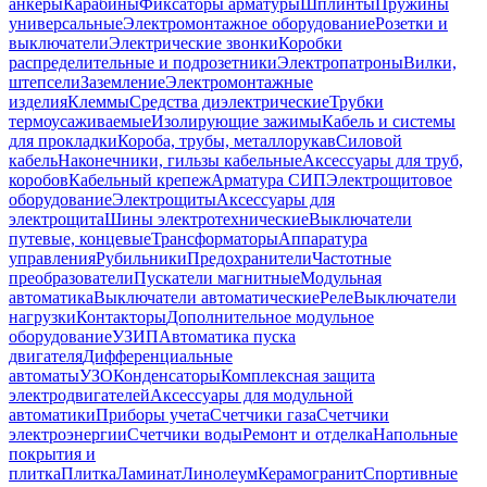
анкеры
Карабины
Фиксаторы арматуры
Шплинты
Пружины
универсальные
Электромонтажное оборудование
Розетки и
выключатели
Электрические звонки
Коробки
распределительные и подрозетники
Электропатроны
Вилки,
штепсели
Заземление
Электромонтажные
изделия
Клеммы
Средства диэлектрические
Трубки
термоусаживаемые
Изолирующие зажимы
Кабель и системы
для прокладки
Короба, трубы, металлорукав
Силовой
кабель
Наконечники, гильзы кабельные
Аксессуары для труб,
коробов
Кабельный крепеж
Арматура СИП
Электрощитовое
оборудование
Электрощиты
Аксессуары для
электрощита
Шины электротехнические
Выключатели
путевые, концевые
Трансформаторы
Аппаратура
управления
Рубильники
Предохранители
Частотные
преобразователи
Пускатели магнитные
Модульная
автоматика
Выключатели автоматические
Реле
Выключатели
нагрузки
Контакторы
Дополнительное модульное
оборудование
УЗИП
Автоматика пуска
двигателя
Дифференциальные
автоматы
УЗО
Конденсаторы
Комплексная защита
электродвигателей
Аксессуары для модульной
автоматики
Приборы учета
Счетчики газа
Счетчики
электроэнергии
Счетчики воды
Ремонт и отделка
Напольные
покрытия и
плитка
Плитка
Ламинат
Линолеум
Керамогранит
Спортивные