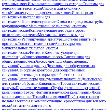
кухонных моек
Измельчители пищевых отходов
Системы для
очистки питьевой воды
Сифоны для кухонных
моек
Комплектующие для кухонных моек
Инженерная
сантехника
Инсталляции для
сантехники
Полотенцесушители
Отвод и подвод воды
Трубы
водопроводные
Магистральные фильтры, системы
сантехнические
Комплектующие для радиаторов,
полотенцесушителей
Монтажные комплекты для
сантехники
Регулирующая арматура
Системы защиты от
протечек
Люки сантехнические
Аксессуары для
магистральных фильтров, систем
сантехнических
Фитинги
Комплектующие для
инсталляций
Опрессовочные насосы
Сантехника для
общественных мест
Аксессуары для общественных
санузлов
Сушилки для рук
Дозаторы для общественных
санузлов
Сенсорные дозаторы для общественных
санузлов
Локтевые дозаторы для общественных
санузлов
Диспенсеры для бумажных полотенец
Диспенсеры
для туалетной бумаги
Канализация
Тросы сантехнические,
вантузы
Прочистные машины
Трубы, фитинги внутренней
канализации
Трубы, фитинги наружной канализации
Люки
канализационные
Теплый пол водяной
Трубы для теплого
пола
Коллекторы и комплектующие
Термостатика для теплого
пола
Автоматика для теплого
пола
Строительство
Строительные смеси и грунтовки
Клеевые