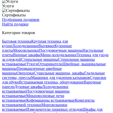
Услуги
Сертификаты
Подборщик подарков
Найти подарки
Категории товаров
Бытовая техника
Крупная техника для
кухни
Холодильники
Вытяжки
Кухонные
плиты
Морозильники
Посудомоечные машины
Настольные
плиты
Винные шкафы
Мини-холодильники
Техника для ухода
за одеждой
Стиральные машины
Стиральные машины
встраиваемые
Утюги
Отпариватели
Швейные, вышивальные
машины
Промышленные швейные
машины
Оверлоки
Сушильные машины, шкафы
Гладильные
системы, прессы
Машинки для удаления катышков
Сушилки
для обуви
Встраиваемая техника, оборудование
Варочные
панели
Духовые шкафы
Холодильники
встраиваемые
Посудомоечные машины
встраиваемые
Микроволновые печи
встраиваемые
Кофемашины встраиваемые
Комплекты
встраиваемой техники
Морозильники
встраиваемые
Измельчители пищевых отходов
Шкафы для