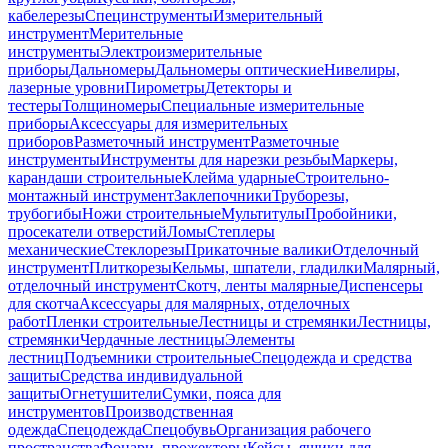
кабелерезы
Специнструменты
Измерительный
инструмент
Мерительные
инструменты
Электроизмерительные
приборы
Дальномеры
Дальномеры оптические
Нивелиры,
лазерные уровни
Пирометры
Детекторы и
тестеры
Толщиномеры
Специальные измерительные
приборы
Аксессуары для измерительных
приборов
Разметочный инструмент
Разметочные
инструменты
Инструменты для нарезки резьбы
Маркеры,
карандаши строительные
Клейма ударные
Строительно-
монтажный инструмент
Заклепочники
Труборезы,
трубогибы
Ножи строительные
Мультитулы
Пробойники,
просекатели отверстий
Ломы
Степлеры
механические
Стеклорезы
Прикаточные валики
Отделочный
инструмент
Плиткорезы
Кельмы, шпатели, гладилки
Малярный,
отделочный инструмент
Скотч, ленты малярные
Диспенсеры
для скотча
Аксессуары для малярных, отделочных
работ
Пленки строительные
Лестницы и стремянки
Лестницы,
стремянки
Чердачные лестницы
Элементы
лестниц
Подъемники строительные
Спецодежда и средства
защиты
Средства индивидуальной
защиты
Огнетушители
Сумки, пояса для
инструментов
Производственная
одежда
Спецодежда
Спецобувь
Организация рабочего
пространства
Фонари, прожекторы
Кейсы, ящики для