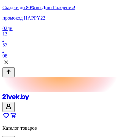
Скидки до 80% ко Дню Рождения!
промокод HAPPY22
02
дн
13
:
57
:
08
Каталог товаров