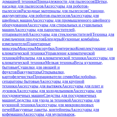
домашней техники
Принадлежности для пылесосов
Щетки,
насадки для пылесосов
Аксессуары для роботов-
пылесосов
Расходные материалы для пылесосов
Станции,
аккумуляторы для роботов-пылесосов
Аксессуары для
швейных машин
Аксессуары для промышленного швейного
оборудования
Аксессуары для стиральных и сушильных
машин
Аксессуары для пароочистителей,
отпаривателей
Аксессуары для стеклоочистителей
Техника для
измельчения продуктов
Блендеры
Кухонные комбайны,
измельчители
Планетарные
миксеры
Миксеры
Мясорубки
Ломтерезки
Комплектующие для
климатической техники
Управление климатической
техникой
Фильтры для климатической техники
Аксессуары для
климатической техники
Мелкая техника
Весы кухонные,
бытовые
Сушилки для овощей и
фруктов
Вакууматоры
Открывалки,
картофелечистки
Проращиватели семян
Маслобойки,
сепараторы бытовые
Аксессуары для крупной
техники
Аксессуары для вытяжек
Аксессуары для плит и
духовок
Аксессуары для холодильников
Аксессуары для
посудомоечных машин
Средства для посудомоечных
машин
Средства для ухода за техникой
Аксессуары для
кухонной техники
Аксессуары для микроволновых
печей
Вакуумные пакеты, контейнеры
Аксессуары для
кофемашин
Аксессуары для мультиварок,