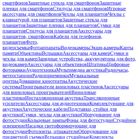
смартфонов
Защитные стекла для смартфонов
Защитные
пленки для смартфонов
Стилусы для смартфонов
Игровые
аксессуары для смартфонов
Чехлы для планшетов
Чехлы с
клавиатурой для планшетов
Защитные стекла для
планшетов
Защитные пленки для планшетов
Сумки для
планшетов
Стилусы для планшетов
Аксессуары для
планшетов, смартфонов
Кабели для телефонов,
планшетов
Фото,
видеосъемка
Фотоаппараты
Видеокамеры
Экшн-камеры
Карты
памяти
Объективы
Вспышки
Аксессуары для камер
Сумки и
чехлы для камер
Зарядные устройства, аккумуляторы для фото,
видеокамер
Аксессуары для объективов
Штативы
Цифровые
фоторамки
Аудиотехника
Мультимедиа акустика
Радиочасы,
метеостанции
Радиоприемники
Музыкальные
центры
Домашние кинотеатры
Акустические
системы
Проигрыватели виниловых пластинок
Аксессуары
для виниловых проигрывателей
Виниловые
пластинки
Инсталляционная акустика
Трансляционные
усилители
Аксессуары для аудиотехники
Комплектующие для
акустики
Акустические кабели
Подставки, стойки для
акустики
Сумки, чехлы для акустики
Оборудование для
фотостудии
Кольцевые лампы
Фоны для фотостудии
Студийное
освещение
Насадки светоформирующие для
фотостудии
Фотозонты, отражатели
Оборудование для
предметной съемки
Вспышки студийные
Комплекты