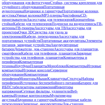
оборудования для фотостудии
Стойки, системы крепления для
студийного оборудования
Портативная
аудиотехника
Наушники и гарнитуры
Портативные колонки,
акустика
Умные колонки
MP3-плееры
Диктофоны
CD-
проигрыватели
Аксессуары для телевизоров
Кронштейны,
стойки
Кабели для телевизоров
Подписки на видеосервисы
ТВ-
антенны
ТВ-тюнеры
Аксессуары для ТВ
Аксессуары для
проектора
Очки 3D
Средства для ухода за
электроникой
Кабели, переходники
Аксессуары для
портативных устройств
Портативные аккумуляторы
Элементы
питания, зарядные устройства
Аккумуляторные
батареи
Держатели, док-станции
Аксессуары для планшетов,
смартфонов
Кабели для телефонов, планшетов
Зарядные
устройства для телефонов, планшетов
Компьютеры и
периферия
Компьютерная
техника
Ноутбуки
Планшеты
Моноблоки
Компьютеры
Игровые
компьютеры
Игровые консоли
Серверное
оборудование
Компьютерная
периферия
Мониторы
Мыши
Клавиатуры
Стилусы
Наборы
периферии
Источники бесперебойного питания
Батареи для
ИБП
Стабилизаторы напряжения
Инверторы
напряжения
Сетевые фильтры, удлинители
Веб-
камеры
Игровые контроллеры
Мультимедиа
акустика
Наушники и гарнитуры
Компьютерные кабели,
переходники
Зарядные, аккумуляторы
Док-станции,