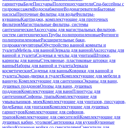
гарнитуры
Биде
Писсуары
Полотенцесушители
Спа-бассейны с
гидромассажем
Водоснабжение
Водонагреватели
Бытовые
насосы
Проточные фильтры для воды
Фильтры-
кувшины
Картриджи, комплектующие для проточных
фильтров
Магистральные фильтры, системы
сантехнические
Аксессуары для магистральных фильтров,
систем сантехнических
Трубы полипропиленовые
Фитинги
полипропиленовые
Расширительные баки,
гидроаккумуляторы
Обустройство ванной комнаты и
туалета
Мебель для ванной
Зеркала для ванной
Аксессуары для
ванной и туалета
Сиденья и чехлы для унитаза
Шторки,
карнизы для ванны
Стеклянные, пластиковые шторки для
ванны
Наборы для ванной и туалета
Зеркала
косметические
Сиденья для ванны
Коврики для ванной и
туалета
Экран-дверки в туалет
Комплектующие для мебели в
ванную
Комплектующие для сантехники
Экраны для ванн,
душевых поддонов
Опоры для ванн, душевых
поддонов
Комплектующие для ванн
Плинтусы для
сантехники
Сифоны, трапы
Комплектующие для
умывальников, моек
Комплектующие для унитазов, писсуаров,
биде
Бачки для унитазов
Комплектующие для душевых
гарнитуров
Комплектующие для сифонов,
трапов
Комплектующие для смесителей
Комплектующие для
душевых кабин, уголков
Сантехника для кухни
Кухонные
мойки
Кухонные мойки со смесителями
Смесители для