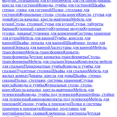
модули
Столешницы для кухни
Мебель для гостиной
Диваны,
кресла для гостиной
Комоды, тумбы для гостиной
Шкафы,
стенки, горки для гостиной
Полки, стеллажи для
гостиной
Журнальные столы, столы-книги
Кресла, стулья для
дома
Кресла-качалки, кресла-маятники
Мебель для
кухни
Столы, столики
Стулья для кухни
Стулья, табуреты
барные
Кухонный гарнитур
Кухонные модули
Кухонные
уголки, диваны
Стульчики для кормления
Системы хранения
для кухни
Мебель для ванной
Тумбы, консоли для
ванной
Шкафы, пеналы для ванной
Шкафчики, полки для
ванной
Зеркала для ванной
Аксессуары для ванной
Мебель-
трансформер
Мебель-трансформер
Кровати-
трансформеры
Детские кроватки-трансформеры
Столы-
трансформеры
Мебель для спальни
Зеркала
Комплекты мебели
для спальни
Прикроватные тумбы
Комоды и тумбы для
спальни
Туалетные столики
Шкафы для спальни
Мебель для
жилых комнат
Диваны, кресла для дома
Шкафы, стенки,
секции
Полки, стеллажи, системы хранения
Стулья,
кресла
Комоды и тумбы
Журнальные столы, столы-
книги
Кресла-качалки, кресла-маятники
Мебель для
телевизора
Комоды, тумбы под телевизор
Кронштейны, стойки
для телевизора
Каминокомплекты под телевизор
Мебель для
прихожей
Секции, тумбы в прихожую
Полки и системы
хранения в прихожую
Вешалки, подставки для
зонтов
Банкетки, скамьи
Ключницы, газетницы
Детская