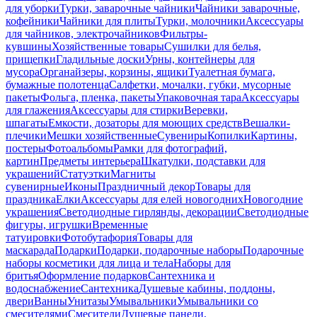
для уборки
Турки, заварочные чайники
Чайники заварочные,
кофейники
Чайники для плиты
Турки, молочники
Аксессуары
для чайников, электрочайников
Фильтры-
кувшины
Хозяйственные товары
Сушилки для белья,
прищепки
Гладильные доски
Урны, контейнеры для
мусора
Органайзеры, корзины, ящики
Туалетная бумага,
бумажные полотенца
Салфетки, мочалки, губки, мусорные
пакеты
Фольга, пленка, пакеты
Упаковочная тара
Аксессуары
для глажения
Аксессуары для стирки
Веревки,
шпагаты
Емкости, дозаторы для моющих средств
Вешалки-
плечики
Мешки хозяйственные
Сувениры
Копилки
Картины,
постеры
Фотоальбомы
Рамки для фотографий,
картин
Предметы интерьера
Шкатулки, подставки для
украшений
Статуэтки
Магниты
сувенирные
Иконы
Праздничный декор
Товары для
праздника
Елки
Аксессуары для елей новогодних
Новогодние
украшения
Светодиодные гирлянды, декорации
Светодиодные
фигуры, игрушки
Временные
татуировки
Фотобутафория
Товары для
маскарада
Подарки
Подарки, подарочные наборы
Подарочные
наборы косметики для лица и тела
Наборы для
бритья
Оформление подарков
Сантехника и
водоснабжение
Сантехника
Душевые кабины, поддоны,
двери
Ванны
Унитазы
Умывальники
Умывальники со
смесителями
Смесители
Душевые панели,