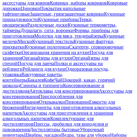
аксессуары для ковров
Коврики, наборы ковриков
Ковровые
дорожки
Циновки
Покрытия напольные
тафтинговые
Защитные, грязезащитные коврики
Кухонные
принадлежности
Кухонные приборы
Терки,
овощерезки
Разделочные доски
Кухонные термометры,
таймеры
Дуршлаги, сита, воронки
Формы, приборы для
приготовления
Молотки для мяса, тендерайзеры
Кухонные
мелочи
Миски
Кухонный текстиль
Кухонные фартуки,
прихватки
Кухонные полотенца
Скатерти, сервировочные
салфетки
Организация хранения на кухне
Посуда для
хранения
Органайзеры для кухни
Органайзеры для
специй
Посуда для ланча
Полки и аксессуары на
рейлинги
Рейлинги для кухни
Одноразовая посуда,
упаковка
Вакуумные пакеты,
контейнеры
Бакалея
Кофе
Чай
Цикорий, какао, горячий
шоколад
Сиропы и топпинги
Консервирование и
дистилляция
Автоклавы для консервирования
Аксессуары для
консервирования
Приспособления для
консервирования
Открывалки
Пивоварни
Емкости для
брожения
Ингредиенты для приготовления алкогольных
напитков
Аксессуары для приготовления и хранения
алкогольных напитков
Комплектующие для
дистилляторов
Прессы, дробилки для виноделия и
пивоварения
Дистилляторы бытовые
Уборочный
инвентарь
Швабры, насадки
Ведра, тазы для уборки
Наборы