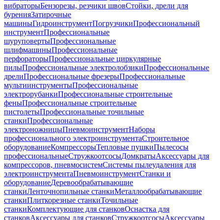
вибраторы
Бензорезы, резчики швов
Стойки, дрели для
бурения
Затирочные
машины
Гидроинструмент
Погрузчики
Профессиональный
инструмент
Профессиональные
шуруповерты
Профессиональные
шлифмашины
Профессиональные
перфораторы
Профессиональные циркулярные
пилы
Профессиональные электролобзики
Профессиональные
дрели
Профессиональные фрезеры
Профессиональные
мультиинструменты
Профессиональные
электрорубанки
Профессиональные строительные
фены
Профессиональные строительные
пистолеты
Профессиональные точильные
станки
Профессиональные
электроножницы
Пневмоинструмент
Наборы
профессионального электроинструмента
Строительное
оборудование
Компрессоры
Тепловые пушки
Пылесосы
профессиональные
Стружкоотсосы
Домкраты
Аксессуары для
компрессоров, пневмосистем
Системы пылеудаления для
электроинструмента
Пневмоинструмент
Станки и
оборудование
Деревообрабатывающие
станки
Ленточнопильные станки
Металлообрабатывающие
станки
Плиткорезные станки
Точильные
станки
Комплектующие для станков
Оснастка для
станков
Аксессуары для станков
Стружкоотсосы
Аксессуары