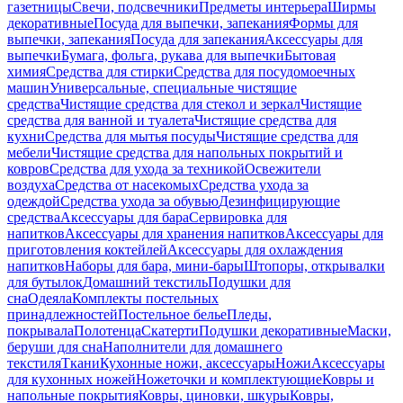
газетницы
Свечи, подсвечники
Предметы интерьера
Ширмы
декоративные
Посуда для выпечки, запекания
Формы для
выпечки, запекания
Посуда для запекания
Аксессуары для
выпечки
Бумага, фольга, рукава для выпечки
Бытовая
химия
Средства для стирки
Средства для посудомоечных
машин
Универсальные, специальные чистящие
средства
Чистящие средства для стекол и зеркал
Чистящие
средства для ванной и туалета
Чистящие средства для
кухни
Средства для мытья посуды
Чистящие средства для
мебели
Чистящие средства для напольных покрытий и
ковров
Средства для ухода за техникой
Освежители
воздуха
Средства от насекомых
Средства ухода за
одеждой
Средства ухода за обувью
Дезинфицирующие
средства
Аксессуары для бара
Сервировка для
напитков
Аксессуары для хранения напитков
Аксессуары для
приготовления коктейлей
Аксессуары для охлаждения
напитков
Наборы для бара, мини-бары
Штопоры, открывалки
для бутылок
Домашний текстиль
Подушки для
сна
Одеяла
Комплекты постельных
принадлежностей
Постельное белье
Пледы,
покрывала
Полотенца
Скатерти
Подушки декоративные
Маски,
беруши для сна
Наполнители для домашнего
текстиля
Ткани
Кухонные ножи, аксессуары
Ножи
Аксессуары
для кухонных ножей
Ножеточки и комплектующие
Ковры и
напольные покрытия
Ковры, циновки, шкуры
Ковры,