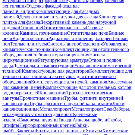
материалы
Шифер
Профнастил
Рулонная кровля
Кровельная
вентиляция
Отделка фасада
Фасадные
панели
Сайдинг
Комплектующие для фасадных
панелей
Декоративные штукатурки для фасада
Клинкерная
плитка для фасада
Декоративный камень для наружной
отделки
Отопление
Отопительные котлы
Газовые
колонки
Камины, печи-камины
Отопительные печи
Банные
печи
Водонагреватели
Радиаторы отопления, батареи
Теплый
пол
Теплые плинтусы
Системы антиобледенения
Управление
климатической техникой
Комплектующие для отопительного
оборудования
Стабилизаторы напряжения
Насосы
циркуляционные
Регулирующая арматура
Отвод и подвод
воды
Дымоходы и комплектующие
Управление климатической
техникой
Комплектующие для радиаторов
Комплектующие для
теплого пола
Топливо и аксессуары для отопительного
оборудования
Комплектующие для печей, каминов
Аксессуары
для каминов, печей
Комплектующие для отопительных котлов,
водонагревателей
Канализация
Тросы сантехнические,
вантузы
Прочистные машины
Трубы, фитинги внутренней
канализации
Трубы, фитинги наружной канализации
Люки
канализационные
Металлопрокат
Металлопрокат
Сваи
Заборы,
ограждения
Автоматика для ворот
Крепежные
изделия
Саморезы, шурупы
Гвозди
Анкеры, дюбели
Скобы,
штифты
Перфорированный крепеж
Гайки,
шайбы
Заклепки
Болты, винты, шпильки
Хомуты
Химические