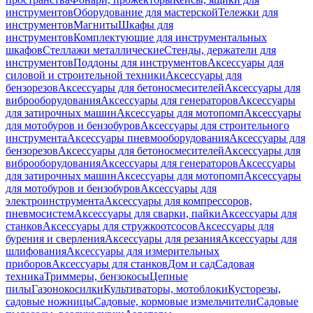
инструментов
Оборудование для мастерской
Тележки для
инструментов
Магниты
Шкафы для
инструментов
Комплектующие для инструментальных
шкафов
Стеллажи металлические
Стенды, держатели для
инструментов
Поддоны для инструментов
Аксессуары для
силовой и строительной техники
Аксессуары для
бензорезов
Аксессуары для бетоносмесителей
Аксессуары для
виброоборудования
Аксессуары для генераторов
Аксессуары
для затирочных машин
Аксессуары для мотопомп
Аксессуары
для мотобуров и бензобуров
Аксессуары для строительного
инструмента
Аксессуары пневмооборудования
Аксессуары для
бензорезов
Аксессуары для бетоносмесителей
Аксессуары для
виброоборудования
Аксессуары для генераторов
Аксессуары
для затирочных машин
Аксессуары для мотопомп
Аксессуары
для мотобуров и бензобуров
Аксессуары для
электроинструмента
Аксессуары для компрессоров,
пневмосистем
Аксессуары для сварки, пайки
Аксессуары для
станков
Аксессуары для стружкоотсосов
Аксессуары для
бурения и сверления
Аксессуары для резания
Аксессуары для
шлифования
Аксессуары для измерительных
приборов
Аксессуары для станков
Дом и сад
Садовая
техника
Триммеры, бензокосы
Цепные
пилы
Газонокосилки
Культиваторы, мотоблоки
Кусторезы,
садовые ножницы
Садовые, кормовые измельчители
Садовые