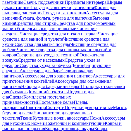
газетницы
Свечи, подсвечники
Предметы интерьера
Ширмы
декоративные
Посуда для выпечки, запекания
Формы для
выпечки, запекания
Посуда для запекания
Аксессуары для
выпечки
Бумага, фольга, рукава для выпечки
Бытовая
химия
Средства для стирки
Средства для посудомоечных
машин
Универсальные, специальные чистящие
средства
Чистящие средства для стекол и зеркал
Чистящие
средства для ванной и туалета
Чистящие средства для
кухни
Средства для мытья посуды
Чистящие средства для
мебели
Чистящие средства для напольных покрытий и
ковров
Средства для ухода за техникой
Освежители
воздуха
Средства от насекомых
Средства ухода за
одеждой
Средства ухода за обувью
Дезинфицирующие
средства
Аксессуары для бара
Сервировка для
напитков
Аксессуары для хранения напитков
Аксессуары для
приготовления коктейлей
Аксессуары для охлаждения
напитков
Наборы для бара, мини-бары
Штопоры, открывалки
для бутылок
Домашний текстиль
Подушки для
сна
Одеяла
Комплекты постельных
принадлежностей
Постельное белье
Пледы,
покрывала
Полотенца
Скатерти
Подушки декоративные
Маски,
беруши для сна
Наполнители для домашнего
текстиля
Ткани
Кухонные ножи, аксессуары
Ножи
Аксессуары
для кухонных ножей
Ножеточки и комплектующие
Ковры и
напольные покрытия
Ковры, циновки, шкуры
Ковры,