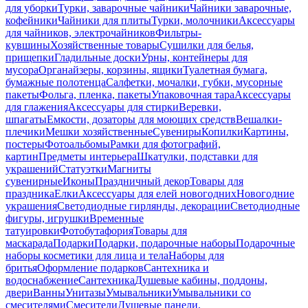
для уборки
Турки, заварочные чайники
Чайники заварочные,
кофейники
Чайники для плиты
Турки, молочники
Аксессуары
для чайников, электрочайников
Фильтры-
кувшины
Хозяйственные товары
Сушилки для белья,
прищепки
Гладильные доски
Урны, контейнеры для
мусора
Органайзеры, корзины, ящики
Туалетная бумага,
бумажные полотенца
Салфетки, мочалки, губки, мусорные
пакеты
Фольга, пленка, пакеты
Упаковочная тара
Аксессуары
для глажения
Аксессуары для стирки
Веревки,
шпагаты
Емкости, дозаторы для моющих средств
Вешалки-
плечики
Мешки хозяйственные
Сувениры
Копилки
Картины,
постеры
Фотоальбомы
Рамки для фотографий,
картин
Предметы интерьера
Шкатулки, подставки для
украшений
Статуэтки
Магниты
сувенирные
Иконы
Праздничный декор
Товары для
праздника
Елки
Аксессуары для елей новогодних
Новогодние
украшения
Светодиодные гирлянды, декорации
Светодиодные
фигуры, игрушки
Временные
татуировки
Фотобутафория
Товары для
маскарада
Подарки
Подарки, подарочные наборы
Подарочные
наборы косметики для лица и тела
Наборы для
бритья
Оформление подарков
Сантехника и
водоснабжение
Сантехника
Душевые кабины, поддоны,
двери
Ванны
Унитазы
Умывальники
Умывальники со
смесителями
Смесители
Душевые панели,