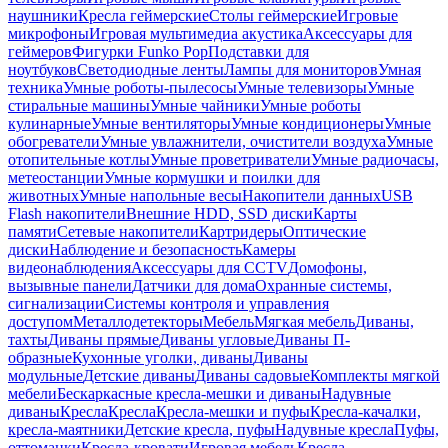
наушники
Кресла геймерские
Столы геймерские
Игровые
микрофоны
Игровая мультимедиа акустика
Аксессуары для
геймеров
Фигурки Funko Pop
Подставки для
ноутбуков
Светодиодные ленты
Лампы для мониторов
Умная
техника
Умные роботы-пылесосы
Умные телевизоры
Умные
стиральные машины
Умные чайники
Умные роботы
кулинарные
Умные вентиляторы
Умные кондиционеры
Умные
обогреватели
Умные увлажнители, очистители воздуха
Умные
отопительные котлы
Умные проветриватели
Умные радиочасы,
метеостанции
Умные кормушки и поилки для
животных
Умные напольные весы
Накопители данных
USB
Flash накопители
Внешние HDD, SSD диски
Карты
памяти
Сетевые накопители
Картридеры
Оптические
диски
Наблюдение и безопасность
Камеры
видеонаблюдения
Аксессуары для CCTV
Домофоны,
вызывные панели
Датчики для дома
Охранные системы,
сигнализации
Системы контроля и управления
доступом
Металлодетекторы
Мебель
Мягкая мебель
Диваны,
тахты
Диваны прямые
Диваны угловые
Диваны П-
образные
Кухонные уголки, диваны
Диваны
модульные
Детские диваны
Диваны садовые
Комплекты мягкой
мебели
Бескаркасные кресла-мешки и диваны
Надувные
диваны
Кресла
Кресла
Кресла-мешки и пуфы
Кресла-качалки,
кресла-маятники
Детские кресла, пуфы
Надувные кресла
Пуфы,
оттоманки
Кресла-кровати
Игровая мебель
Кресла