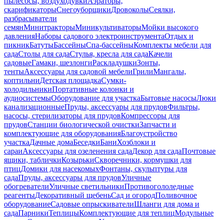
пылесосы, воздуходувки
Аэраторы,
скарификаторы
Снегоуборщики
Дровоколы
Сеялки,
разбрасыватели
семян
Минитракторы
Миникультиваторы
Мойки высокого
давления
Наборы садового электроинструмента
Отдых и
пикник
Батуты
Бассейны
Спа-бассейны
Комплекты мебели для
сада
Столы для сада
Стулья, кресла для сада
Качели
садовые
Гамаки, шезлонги
Раскладушки
Зонты,
тенты
Аксессуары для садовой мебели
Грили
Мангалы,
коптильни
Детская площадка
Сумки-
холодильники
Портативные колонки и
аудиосистемы
Оборудование для участка
Бытовые насосы
Люки
канализационные
Пруды, аксессуары для прудов
Фильтры,
насосы, стерилизаторы для прудов
Компрессоры для
прудов
Станции биологической очистки
Запчасти и
комплектующие для оборудования
Благоустройство
участка
Дачные дома
Беседки
Бани
Хозблоки и
сараи
Аксессуары для озеленения сада
Декор для сада
Почтовые
ящики, таблички
Козырьки
Скворечники, кормушки для
птиц
Домики для насекомых
Фонтаны, скульптуры для
сада
Пруды, аксессуары для прудов
Уличные
обогреватели
Уличные светильники
Противогололедные
реагенты
Декоративный щебень
Сад и огород
Поливочное
оборудование
Садовые опрыскиватели
Шланги для дома и
сада
Парники
Теплицы
Комплектующие для теплиц
Модульные