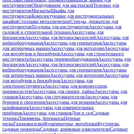
инструментов
Оборудование для мастерской
Тележки для
инструментов
Магниты
Шкафы для
инструментов
Комплектующие для инструментальных
шкафов
Стеллажи металлические
Стенды, держатели для
инструментов
Поддоны для инструментов
Аксессуары для
силовой и строительной техники
Аксессуары для
бензорезов
Аксессуары для бетоносмесителей
Аксессуары для
виброоборудования
Аксессуары для генераторов
Аксессуары
для затирочных машин
Аксессуары для мотопомп
Аксессуары
для мотобуров и бензобуров
Аксессуары для строительного
инструмента
Аксессуары пневмооборудования
Аксессуары для
бензорезов
Аксессуары для бетоносмесителей
Аксессуары для
виброоборудования
Аксессуары для генераторов
Аксессуары
для затирочных машин
Аксессуары для мотопомп
Аксессуары
для мотобуров и бензобуров
Аксессуары для
электроинструмента
Аксессуары для компрессоров,
пневмосистем
Аксессуары для сварки, пайки
Аксессуары для
станков
Аксессуары для стружкоотсосов
Аксессуары для
бурения и сверления
Аксессуары для резания
Аксессуары для
шлифования
Аксессуары для измерительных
приборов
Аксессуары для станков
Дом и сад
Садовая
техника
Триммеры, бензокосы
Цепные
пилы
Газонокосилки
Культиваторы, мотоблоки
Кусторезы,
садовые ножницы
Садовые, кормовые измельчители
Садовые