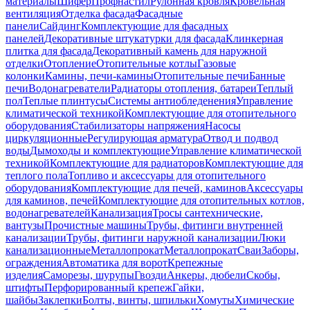
материалы
Шифер
Профнастил
Рулонная кровля
Кровельная
вентиляция
Отделка фасада
Фасадные
панели
Сайдинг
Комплектующие для фасадных
панелей
Декоративные штукатурки для фасада
Клинкерная
плитка для фасада
Декоративный камень для наружной
отделки
Отопление
Отопительные котлы
Газовые
колонки
Камины, печи-камины
Отопительные печи
Банные
печи
Водонагреватели
Радиаторы отопления, батареи
Теплый
пол
Теплые плинтусы
Системы антиобледенения
Управление
климатической техникой
Комплектующие для отопительного
оборудования
Стабилизаторы напряжения
Насосы
циркуляционные
Регулирующая арматура
Отвод и подвод
воды
Дымоходы и комплектующие
Управление климатической
техникой
Комплектующие для радиаторов
Комплектующие для
теплого пола
Топливо и аксессуары для отопительного
оборудования
Комплектующие для печей, каминов
Аксессуары
для каминов, печей
Комплектующие для отопительных котлов,
водонагревателей
Канализация
Тросы сантехнические,
вантузы
Прочистные машины
Трубы, фитинги внутренней
канализации
Трубы, фитинги наружной канализации
Люки
канализационные
Металлопрокат
Металлопрокат
Сваи
Заборы,
ограждения
Автоматика для ворот
Крепежные
изделия
Саморезы, шурупы
Гвозди
Анкеры, дюбели
Скобы,
штифты
Перфорированный крепеж
Гайки,
шайбы
Заклепки
Болты, винты, шпильки
Хомуты
Химические