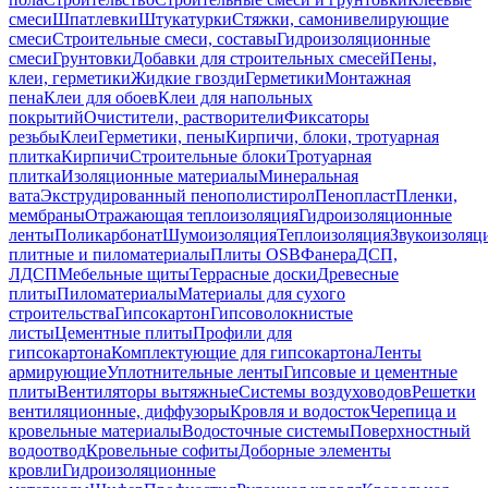
смеси
Шпатлевки
Штукатурки
Стяжки, самонивелирующие
смеси
Строительные смеси, составы
Гидроизоляционные
смеси
Грунтовки
Добавки для строительных смесей
Пены,
клеи, герметики
Жидкие гвозди
Герметики
Монтажная
пена
Клеи для обоев
Клеи для напольных
покрытий
Очистители, растворители
Фиксаторы
резьбы
Клеи
Герметики, пены
Кирпичи, блоки, тротуарная
плитка
Кирпичи
Строительные блоки
Тротуарная
плитка
Изоляционные материалы
Минеральная
вата
Экструдированный пенополистирол
Пенопласт
Пленки,
мембраны
Отражающая теплоизоляция
Гидроизоляционные
ленты
Поликарбонат
Шумоизоляция
Теплоизоляция
Звукоизоляц
плитные и пиломатериалы
Плиты OSB
Фанера
ДСП,
ЛДСП
Мебельные щиты
Террасные доски
Древесные
плиты
Пиломатериалы
Материалы для сухого
строительства
Гипсокартон
Гипсоволокнистые
листы
Цементные плиты
Профили для
гипсокартона
Комплектующие для гипсокартона
Ленты
армирующие
Уплотнительные ленты
Гипсовые и цементные
плиты
Вентиляторы вытяжные
Системы воздуховодов
Решетки
вентиляционные, диффузоры
Кровля и водосток
Черепица и
кровельные материалы
Водосточные системы
Поверхностный
водоотвод
Кровельные софиты
Доборные элементы
кровли
Гидроизоляционные