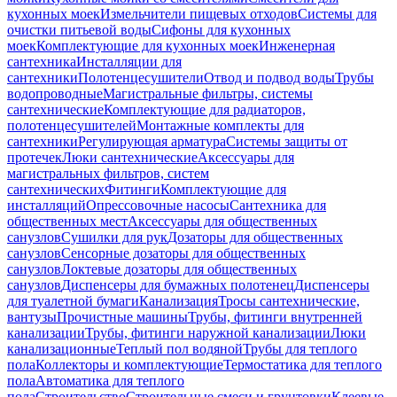
кухонных моек
Измельчители пищевых отходов
Системы для
очистки питьевой воды
Сифоны для кухонных
моек
Комплектующие для кухонных моек
Инженерная
сантехника
Инсталляции для
сантехники
Полотенцесушители
Отвод и подвод воды
Трубы
водопроводные
Магистральные фильтры, системы
сантехнические
Комплектующие для радиаторов,
полотенцесушителей
Монтажные комплекты для
сантехники
Регулирующая арматура
Системы защиты от
протечек
Люки сантехнические
Аксессуары для
магистральных фильтров, систем
сантехнических
Фитинги
Комплектующие для
инсталляций
Опрессовочные насосы
Сантехника для
общественных мест
Аксессуары для общественных
санузлов
Сушилки для рук
Дозаторы для общественных
санузлов
Сенсорные дозаторы для общественных
санузлов
Локтевые дозаторы для общественных
санузлов
Диспенсеры для бумажных полотенец
Диспенсеры
для туалетной бумаги
Канализация
Тросы сантехнические,
вантузы
Прочистные машины
Трубы, фитинги внутренней
канализации
Трубы, фитинги наружной канализации
Люки
канализационные
Теплый пол водяной
Трубы для теплого
пола
Коллекторы и комплектующие
Термостатика для теплого
пола
Автоматика для теплого
пола
Строительство
Строительные смеси и грунтовки
Клеевые