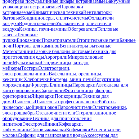
подогрева посуды
Винные шкафы встраиваемые
Вакуумные
упаковщики встраиваемые
Пароварки
встраиваемые
Климатическая техника
Вентиляторы
бытовые
Кондиционеры, сплит-системы
Охладители
воздуха
Водонагреватели
Увлажнители, очистители
воздуха
Камины, печи-камины
Обогреватели
Тепловые
завесы
Тепловые
пушки
Биокамины
Проветриватели
Отопительные печи
Банные
печи
Порталы для каминов
Вентиляторы вытяжные
Метеостанции
Газовые баллоны бытовые
Техника для
приготовления еды
Аэрогрили
Микроволновые
печи
Мультиварки
Сэндвичницы, хот-дог
мейкеры
Тостеры
Электрогрили,
электрошашлычницы
Вафельницы, орешницы,
кексницы
Хлебопечки
Ростеры, мини-печи
Йогуртницы,
мороженицы
Фризеры
Блинницы
Пароварки
Автоклавы для
консервирования
Сыроварни
Фритюрницы, фондю-
фритюрницы
Яйцеварки
Попкорницы
Техника для
дома
Пылесосы
Пылесосы профессиональные
Роботы-
пылесосы, мойщики окон
Пароочистители
Электровеники,
электрошвабры
Стеклоочистители
Стерилизационное
оборудование
Техника для приготовления
напитков
Электрочайники
Кофеварки,
кофемашины
Соковыжималки
Кофемолки
Вспениватели
молока
Сифоны для газирования воды
Аксессуары для