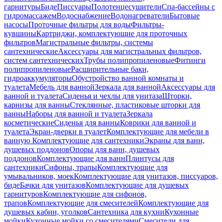
гарнитуры
Биде
Писсуары
Полотенцесушители
Спа-бассейны с
гидромассажем
Водоснабжение
Водонагреватели
Бытовые
насосы
Проточные фильтры для воды
Фильтры-
кувшины
Картриджи, комплектующие для проточных
фильтров
Магистральные фильтры, системы
сантехнические
Аксессуары для магистральных фильтров,
систем сантехнических
Трубы полипропиленовые
Фитинги
полипропиленовые
Расширительные баки,
гидроаккумуляторы
Обустройство ванной комнаты и
туалета
Мебель для ванной
Зеркала для ванной
Аксессуары для
ванной и туалета
Сиденья и чехлы для унитаза
Шторки,
карнизы для ванны
Стеклянные, пластиковые шторки для
ванны
Наборы для ванной и туалета
Зеркала
косметические
Сиденья для ванны
Коврики для ванной и
туалета
Экран-дверки в туалет
Комплектующие для мебели в
ванную
Комплектующие для сантехники
Экраны для ванн,
душевых поддонов
Опоры для ванн, душевых
поддонов
Комплектующие для ванн
Плинтусы для
сантехники
Сифоны, трапы
Комплектующие для
умывальников, моек
Комплектующие для унитазов, писсуаров,
биде
Бачки для унитазов
Комплектующие для душевых
гарнитуров
Комплектующие для сифонов,
трапов
Комплектующие для смесителей
Комплектующие для
душевых кабин, уголков
Сантехника для кухни
Кухонные
мойки
Кухонные мойки со смесителями
Смесители для