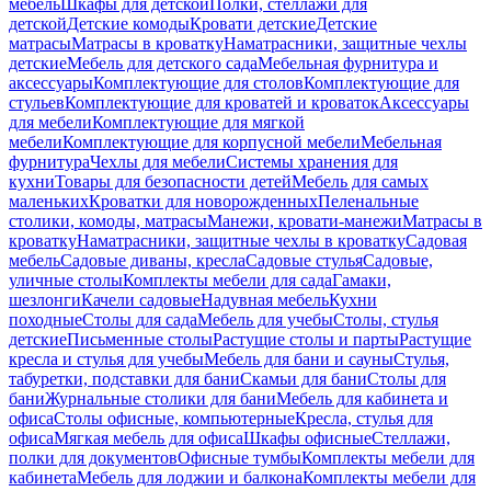
мебель
Шкафы для детской
Полки, стеллажи для
детской
Детские комоды
Кровати детские
Детские
матрасы
Матрасы в кроватку
Наматрасники, защитные чехлы
детские
Мебель для детского сада
Мебельная фурнитура и
аксессуары
Комплектующие для столов
Комплектующие для
стульев
Комплектующие для кроватей и кроваток
Аксессуары
для мебели
Комплектующие для мягкой
мебели
Комплектующие для корпусной мебели
Мебельная
фурнитура
Чехлы для мебели
Системы хранения для
кухни
Товары для безопасности детей
Мебель для самых
маленьких
Кроватки для новорожденных
Пеленальные
столики, комоды, матрасы
Манежи, кровати-манежи
Матрасы в
кроватку
Наматрасники, защитные чехлы в кроватку
Садовая
мебель
Садовые диваны, кресла
Садовые стулья
Садовые,
уличные столы
Комплекты мебели для сада
Гамаки,
шезлонги
Качели садовые
Надувная мебель
Кухни
походные
Столы для сада
Мебель для учебы
Столы, стулья
детские
Письменные столы
Растущие столы и парты
Растущие
кресла и стулья для учебы
Мебель для бани и сауны
Стулья,
табуретки, подставки для бани
Скамьи для бани
Столы для
бани
Журнальные столики для бани
Мебель для кабинета и
офиса
Столы офисные, компьютерные
Кресла, стулья для
офиса
Мягкая мебель для офиса
Шкафы офисные
Стеллажи,
полки для документов
Офисные тумбы
Комплекты мебели для
кабинета
Мебель для лоджии и балкона
Комплекты мебели для