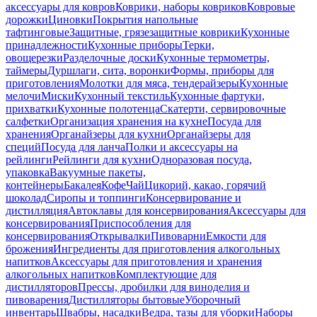
аксессуары для ковров
Коврики, наборы ковриков
Ковровые
дорожки
Циновки
Покрытия напольные
тафтинговые
Защитные, грязезащитные коврики
Кухонные
принадлежности
Кухонные приборы
Терки,
овощерезки
Разделочные доски
Кухонные термометры,
таймеры
Дуршлаги, сита, воронки
Формы, приборы для
приготовления
Молотки для мяса, тендерайзеры
Кухонные
мелочи
Миски
Кухонный текстиль
Кухонные фартуки,
прихватки
Кухонные полотенца
Скатерти, сервировочные
салфетки
Организация хранения на кухне
Посуда для
хранения
Органайзеры для кухни
Органайзеры для
специй
Посуда для ланча
Полки и аксессуары на
рейлинги
Рейлинги для кухни
Одноразовая посуда,
упаковка
Вакуумные пакеты,
контейнеры
Бакалея
Кофе
Чай
Цикорий, какао, горячий
шоколад
Сиропы и топпинги
Консервирование и
дистилляция
Автоклавы для консервирования
Аксессуары для
консервирования
Приспособления для
консервирования
Открывалки
Пивоварни
Емкости для
брожения
Ингредиенты для приготовления алкогольных
напитков
Аксессуары для приготовления и хранения
алкогольных напитков
Комплектующие для
дистилляторов
Прессы, дробилки для виноделия и
пивоварения
Дистилляторы бытовые
Уборочный
инвентарь
Швабры, насадки
Ведра, тазы для уборки
Наборы