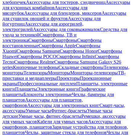
хлебопечек
Аксессуары для тостеров, сэндвичниц
Аксессуары
для кухонных комбайнов
Аксессуары для
мясорубок
Аксессуары для блендеров, миксеров
Аксессуары
для сушилок овощей и фруктов
Аксессуары для
йогуртниц
Аксессуары для аэрогрилей,
электрогрилей
Аксессуары для соковыжималок
Средства для
ухода за техникой
Смартфоны, ТВ и
электроника
Смартфоны
Смартфоны
Смартфоны
восстановленные
Смартфоны Apple
Смартфоны
Xiaomi
Смартфоны Samsung
Смартфоны Honor
Смартфоны
Huawei
Смартфоны POCO
Смартфоны Infinix
Смартфоны
Tecno
Смартфоны Realme
Смартфоны Samsung Galaxy S26
series
Кнопочные телефоны
Складные смартфоны
Телевизоры,
мониторы
Телевизоры
Мониторы
Мониторы-телевизоры
ТВ-
приставки и медиаплееры
Проекторы
Проекционные
экраны
Профессиональные дисплеи
Планшеты, электронные
книги
Планшеты
Электронные книги
Графические
планшеты
Блокноты электронные
Чехлы, бамперы для
планшетов
Аксессуары для планшетов,
смартфонов
Аксессуары для электронных книг
Смарт-часы,
аксессуары
Умные часы
Фитнес-браслеты
Умные часы
детские
Умные часы, фитнес-браслеты
Ремешки, аксессуары
для умных часов
Кабели для умных часов
Аксессуары для
смартфонов, планшетов
Зарядные устройства для телефонов,
планшетов
Чехлы, защитные стекла для телефонов
Чехлы для