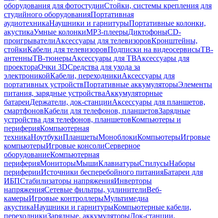
оборудования для фотостудии
Стойки, системы крепления для
студийного оборудования
Портативная
аудиотехника
Наушники и гарнитуры
Портативные колонки,
акустика
Умные колонки
MP3-плееры
Диктофоны
CD-
проигрыватели
Аксессуары для телевизоров
Кронштейны,
стойки
Кабели для телевизоров
Подписки на видеосервисы
ТВ-
антенны
ТВ-тюнеры
Аксессуары для ТВ
Аксессуары для
проектора
Очки 3D
Средства для ухода за
электроникой
Кабели, переходники
Аксессуары для
портативных устройств
Портативные аккумуляторы
Элементы
питания, зарядные устройства
Аккумуляторные
батареи
Держатели, док-станции
Аксессуары для планшетов,
смартфонов
Кабели для телефонов, планшетов
Зарядные
устройства для телефонов, планшетов
Компьютеры и
периферия
Компьютерная
техника
Ноутбуки
Планшеты
Моноблоки
Компьютеры
Игровые
компьютеры
Игровые консоли
Серверное
оборудование
Компьютерная
периферия
Мониторы
Мыши
Клавиатуры
Стилусы
Наборы
периферии
Источники бесперебойного питания
Батареи для
ИБП
Стабилизаторы напряжения
Инверторы
напряжения
Сетевые фильтры, удлинители
Веб-
камеры
Игровые контроллеры
Мультимедиа
акустика
Наушники и гарнитуры
Компьютерные кабели,
переходники
Зарядные, аккумуляторы
Док-станции,