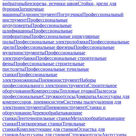
вибраторы
Бензорезы, резчики швов
Стойки, дрели для
бурения
Затирочные
машины
Гидроинструмент
Погрузчики
Профессиональный
инструмент
Профессиональные
шуруповерты
Профессиональные
шлифмашины
Профессиональные
перфораторы
Профессиональные циркулярные
пилы
Профессиональные электролобзики
Профессиональные
дрели
Профессиональные фрезеры
Профессиональные
мультиинструменты
Профессиональные
электрорубанки
Профессиональные строительные
фены
Профессиональные строительные
пистолеты
Профессиональные точильные
станки
Профессиональные
электроножницы
Пневмоинструмент
Наборы
профессионального электроинструмента
Строительное
оборудование
Компрессоры
Тепловые пушки
Пылесосы
профессиональные
Стружкоотсосы
Домкраты
Аксессуары для
компрессоров, пневмосистем
Системы пылеудаления для
электроинструмента
Пневмоинструмент
Станки и
оборудование
Деревообрабатывающие
станки
Ленточнопильные станки
Металлообрабатывающие
станки
Плиткорезные станки
Точильные
станки
Комплектующие для станков
Оснастка для
станков
Аксессуары для станков
Стружкоотсосы
Аксессуары