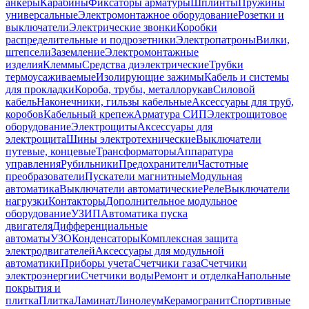
анкеры
Карабины
Фиксаторы арматуры
Шплинты
Пружины
универсальные
Электромонтажное оборудование
Розетки и
выключатели
Электрические звонки
Коробки
распределительные и подрозетники
Электропатроны
Вилки,
штепсели
Заземление
Электромонтажные
изделия
Клеммы
Средства диэлектрические
Трубки
термоусаживаемые
Изолирующие зажимы
Кабель и системы
для прокладки
Короба, трубы, металлорукав
Силовой
кабель
Наконечники, гильзы кабельные
Аксессуары для труб,
коробов
Кабельный крепеж
Арматура СИП
Электрощитовое
оборудование
Электрощиты
Аксессуары для
электрощита
Шины электротехнические
Выключатели
путевые, концевые
Трансформаторы
Аппаратура
управления
Рубильники
Предохранители
Частотные
преобразователи
Пускатели магнитные
Модульная
автоматика
Выключатели автоматические
Реле
Выключатели
нагрузки
Контакторы
Дополнительное модульное
оборудование
УЗИП
Автоматика пуска
двигателя
Дифференциальные
автоматы
УЗО
Конденсаторы
Комплексная защита
электродвигателей
Аксессуары для модульной
автоматики
Приборы учета
Счетчики газа
Счетчики
электроэнергии
Счетчики воды
Ремонт и отделка
Напольные
покрытия и
плитка
Плитка
Ламинат
Линолеум
Керамогранит
Спортивные