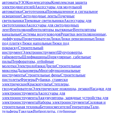
автоматы
УЗО
Конденсаторы
Комплексная защита
электродвигателей
Аксессуары для модульной
автоматики
Светотехника
Промышленное и сигнальное
освещение
Светодиодные ленты
Точечные
светильники
Трековые светильники
Аксессуары для
светотехники
Аксессуары для светодиодных
лент
Вентиляция
Вентиляторы вытяжные
Вентиляторы
канальные
Системы воздуховодов
Решетки вентиляционные,
диффузоры
Проветриватели
Люки
Люки ревизионные
Люки
под плитку
Люки напольные
Люки под
покраску
Строительный
инструмент
Электроинструмент
Шуруповерты,
гайковерты
Шлифмашины
Циркулярные, сабельные
пилы
Перфораторы, отбойные
молотки
Электролобзики
Дрели
Строительные
миксеры
Дальномеры
Многофункциональные
инструменты
Строительные фены
Строительные
пистолеты
Фрезеры
Рубанки, стамески
электрические
Краскопульты
Степлеры,
гвоздезабиватели
Электрические ножницы, резаки
Насадки для
электроинструмента
Аксессуары для
электроинструмента
Аккумуляторы, зарядные устройства для
электроинструмента
Наборы электроинструмента
Силовая и
строительная техника
Бетоносмесители
Генераторы
Тали,
тельферы
Такелаж
Виброплиты, глубинные