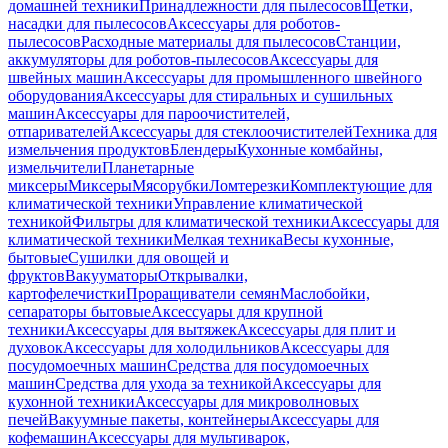
домашней техники
Принадлежности для пылесосов
Щетки,
насадки для пылесосов
Аксессуары для роботов-
пылесосов
Расходные материалы для пылесосов
Станции,
аккумуляторы для роботов-пылесосов
Аксессуары для
швейных машин
Аксессуары для промышленного швейного
оборудования
Аксессуары для стиральных и сушильных
машин
Аксессуары для пароочистителей,
отпаривателей
Аксессуары для стеклоочистителей
Техника для
измельчения продуктов
Блендеры
Кухонные комбайны,
измельчители
Планетарные
миксеры
Миксеры
Мясорубки
Ломтерезки
Комплектующие для
климатической техники
Управление климатической
техникой
Фильтры для климатической техники
Аксессуары для
климатической техники
Мелкая техника
Весы кухонные,
бытовые
Сушилки для овощей и
фруктов
Вакууматоры
Открывалки,
картофелечистки
Проращиватели семян
Маслобойки,
сепараторы бытовые
Аксессуары для крупной
техники
Аксессуары для вытяжек
Аксессуары для плит и
духовок
Аксессуары для холодильников
Аксессуары для
посудомоечных машин
Средства для посудомоечных
машин
Средства для ухода за техникой
Аксессуары для
кухонной техники
Аксессуары для микроволновых
печей
Вакуумные пакеты, контейнеры
Аксессуары для
кофемашин
Аксессуары для мультиварок,