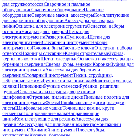
для стружкоотсосов
Сварочное и паяльное
оборудование
Сварочное оборудование
Паяльное
оборудование
Сварочные маски, аксессуары
Комплектующие
для сварочного оборудования
Аксессуары для сварки,
пайки
Оснастка для электроинструмента
Оснастка, наборы
оснастки
Насадки для граверов
Щетки для
электроинструмента
Развертки
Пуансоны
Щетки для
электродвигателей
Слесарный инструмент
Наборы
инструментов
Головки, биты
Гаечные ключи
Отвертки, наборы
отверток
Ножницы слесарные
Клещи строительные
Зубила,
керны, выколотки
Щетки слесарные
Оснастка и аксессуары для
бурения и сверления
Сверла, буры, зенкеры
Коронки
Зубила для
электроинструмента
Аксессуары для бурения и
сверления
Столярный инструмент
Тиски, струбцины,
гейферные зажимы
Ручные пилы, ножовки
Молотки, кувалды,
киянки
Напильники
Ручные стамески
Рубанки, рашпили
ручные
Оснастка и аксессуары для резания и
шлифования
Отрезные, пильные диски
Пильные полотна для
электроинструмента
Фрезы
Шлифовальные диски, насадки,
листы
Шлифовальные чашки
Точильные камни, круги,
сегменты
Полировальные валы
Направляющие
шины
Комплектующие для резания
Аксессуары для
резания
Аксессуары для шлифования
Электромонтажный
инструмент
Обжимной инструмент
Плоскогубцы,
круглогубцы
Кусачки, болторезы,