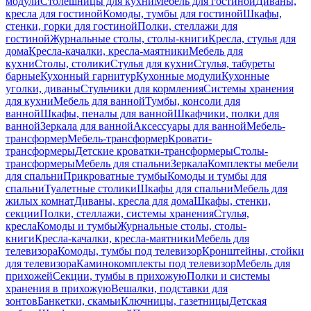
модули
Столешницы для кухни
Мебель для гостиной
Диваны,
кресла для гостиной
Комоды, тумбы для гостиной
Шкафы,
стенки, горки для гостиной
Полки, стеллажи для
гостиной
Журнальные столы, столы-книги
Кресла, стулья для
дома
Кресла-качалки, кресла-маятники
Мебель для
кухни
Столы, столики
Стулья для кухни
Стулья, табуреты
барные
Кухонный гарнитур
Кухонные модули
Кухонные
уголки, диваны
Стульчики для кормления
Системы хранения
для кухни
Мебель для ванной
Тумбы, консоли для
ванной
Шкафы, пеналы для ванной
Шкафчики, полки для
ванной
Зеркала для ванной
Аксессуары для ванной
Мебель-
трансформер
Мебель-трансформер
Кровати-
трансформеры
Детские кроватки-трансформеры
Столы-
трансформеры
Мебель для спальни
Зеркала
Комплекты мебели
для спальни
Прикроватные тумбы
Комоды и тумбы для
спальни
Туалетные столики
Шкафы для спальни
Мебель для
жилых комнат
Диваны, кресла для дома
Шкафы, стенки,
секции
Полки, стеллажи, системы хранения
Стулья,
кресла
Комоды и тумбы
Журнальные столы, столы-
книги
Кресла-качалки, кресла-маятники
Мебель для
телевизора
Комоды, тумбы под телевизор
Кронштейны, стойки
для телевизора
Каминокомплекты под телевизор
Мебель для
прихожей
Секции, тумбы в прихожую
Полки и системы
хранения в прихожую
Вешалки, подставки для
зонтов
Банкетки, скамьи
Ключницы, газетницы
Детская