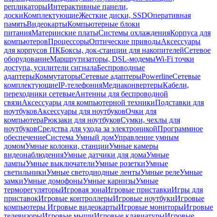
репликаторы
Интерактивные панели,
доски
Комплектующие
Жесткие диски, SSD
Оперативная
память
Видеокарты
Компьютерные блоки
питания
Материнские платы
Системы охлаждения
Корпуса для
компьютеров
Процессоры
Оптические приводы
Аксессуары
для корпусов ПК
Боксы, док-станции для накопителей
Сетевое
оборудование
Маршрутизаторы, DSL-модемы
Wi-Fi точки
доступа, усилители сигнала
Беспроводные
адаптеры
Коммутаторы
Сетевые адаптеры
Powerline
Сетевые
комплектующие
IP-телефония
Медиаконвертеры
Кабели,
переходники сетевые
Антенны для беспроводной
связи
Аксессуары для компьютерной техники
Подставки для
ноутбуков
Аксессуары для ноутбуков
Очки для
компьютера
Рюкзаки для ноутбуков
Сумки, чехлы для
ноутбуков
Средства для ухода за электроникой
Программное
обеспечение
Система Умный дом
Управление умным
домом
Умные колонки, станции
Умные камеры
видеонаблюдения
Умные датчики для дома
Умные
лампы
Умные выключатели
Умные розетки
Умные
светильники
Умные светодиодные ленты
Умные реле
Умные
замки
Умные домофоны
Умные карнизы
Умные
терморегуляторы
Игровая зона
Игровые приставки
Игры для
приставок
Игровые контроллеры
Игровые ноутбуки
Игровые
компьютеры
Игровые видеокарты
Игровые мониторы
Игровые
телевизоры
Игровые мыши
Игровые клавиатуры
Игровые