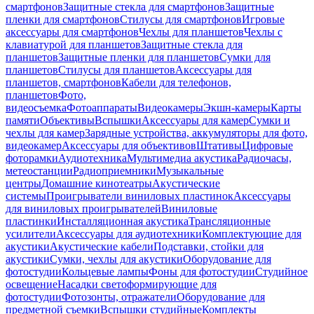
смартфонов
Защитные стекла для смартфонов
Защитные
пленки для смартфонов
Стилусы для смартфонов
Игровые
аксессуары для смартфонов
Чехлы для планшетов
Чехлы с
клавиатурой для планшетов
Защитные стекла для
планшетов
Защитные пленки для планшетов
Сумки для
планшетов
Стилусы для планшетов
Аксессуары для
планшетов, смартфонов
Кабели для телефонов,
планшетов
Фото,
видеосъемка
Фотоаппараты
Видеокамеры
Экшн-камеры
Карты
памяти
Объективы
Вспышки
Аксессуары для камер
Сумки и
чехлы для камер
Зарядные устройства, аккумуляторы для фото,
видеокамер
Аксессуары для объективов
Штативы
Цифровые
фоторамки
Аудиотехника
Мультимедиа акустика
Радиочасы,
метеостанции
Радиоприемники
Музыкальные
центры
Домашние кинотеатры
Акустические
системы
Проигрыватели виниловых пластинок
Аксессуары
для виниловых проигрывателей
Виниловые
пластинки
Инсталляционная акустика
Трансляционные
усилители
Аксессуары для аудиотехники
Комплектующие для
акустики
Акустические кабели
Подставки, стойки для
акустики
Сумки, чехлы для акустики
Оборудование для
фотостудии
Кольцевые лампы
Фоны для фотостудии
Студийное
освещение
Насадки светоформирующие для
фотостудии
Фотозонты, отражатели
Оборудование для
предметной съемки
Вспышки студийные
Комплекты