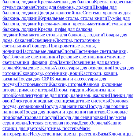
балкона, лоджии
Кресла-мешки для балкона
Кресла подвесные,
стулья садовые
Столы для балкона, лоджии
Шкафы для
балкона, лоджии
Дверцы жалюзийные
Системы хранения для
балкона, лоджии
Журнальные столы, столы-книги
Тумбы для
балкона, лоджии
Кресла-качалки, кресла-маятники
Стулья для
балкона, лоджии
Кресла, пуфы для балкона,
лоджии
Компактные столы для балкона, лоджии
Товары для
дома, бакалея
Освещение
Люстры, потолочные
светильники
Торшеры
Прикроватные лампы,
ночники
Настольные лампы
Споты
Настенные светильники,
бра
Точечные светильники
Трековые светильники
Уличные
светильники, фонари, бра
Лампы
Освещение для картин,
зеркал
Кольцевые лампы
Аксессуары для освещения
Посуда для
готовки
Сковороды, сотейники, воки
Кастрюли, ковши,
казаны
Посуда для СВЧ
Крышки и аксессуары для
посуды
Гастроемкости
Жалюзи, шторы
Жалюзи, рулонные
шторы, римские шторы
Шторы, гардины
Карнизы для
штор
Комплектующие для штор, карнизов, жалюзи
Пленки для
окон
Электроприводные солнцезащитные системы
Столовая
посуда, сервировка
Посуда для напитков
Посуда для горячих
напитков
Посуда для подачи и хранения напитков
Столовые
приборы
Столовая посуда
Посуда для сервировки
Предметы
сервировки
Детская столовая посуда
Декор
Зеркала
Кашпо,
стойки для цветов
Картины, постеры
Часы
интерьерные
Искусственные цветы, растения
Вазы
Ключницы,