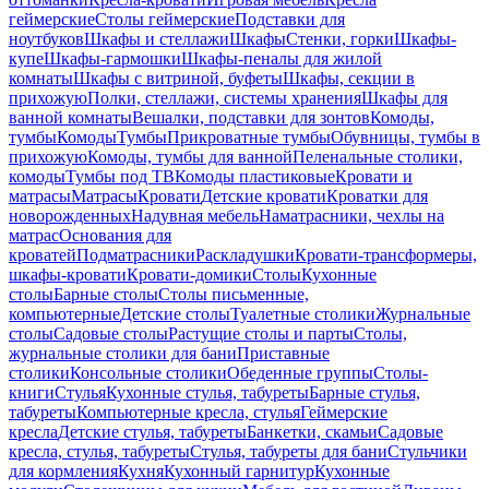
геймерские
Столы геймерские
Подставки для
ноутбуков
Шкафы и стеллажи
Шкафы
Стенки, горки
Шкафы-
купе
Шкафы-гармошки
Шкафы-пеналы для жилой
комнаты
Шкафы с витриной, буфеты
Шкафы, секции в
прихожую
Полки, стеллажи, системы хранения
Шкафы для
ванной комнаты
Вешалки, подставки для зонтов
Комоды,
тумбы
Комоды
Тумбы
Прикроватные тумбы
Обувницы, тумбы в
прихожую
Комоды, тумбы для ванной
Пеленальные столики,
комоды
Тумбы под ТВ
Комоды пластиковые
Кровати и
матрасы
Матрасы
Кровати
Детские кровати
Кроватки для
новорожденных
Надувная мебель
Наматрасники, чехлы на
матрас
Основания для
кроватей
Подматрасники
Раскладушки
Кровати-трансформеры,
шкафы-кровати
Кровати-домики
Столы
Кухонные
столы
Барные столы
Столы письменные,
компьютерные
Детские столы
Туалетные столики
Журнальные
столы
Садовые столы
Растущие столы и парты
Столы,
журнальные столики для бани
Приставные
столики
Консольные столики
Обеденные группы
Столы-
книги
Стулья
Кухонные стулья, табуреты
Барные стулья,
табуреты
Компьютерные кресла, стулья
Геймерские
кресла
Детские стулья, табуреты
Банкетки, скамьи
Садовые
кресла, стулья, табуреты
Стулья, табуреты для бани
Стульчики
для кормления
Кухня
Кухонный гарнитур
Кухонные