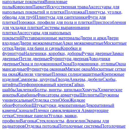
напольные покрытия
Виниловые
полы
Ковролин
Паркет
Искусственная трава
Аксессуары для
напольных покрытий и плитки
Подложка
Плинтусы, уголки,
обводы для труб
Плинтусы для сантехники
Фуги для
плитки
Порожки, профили для пола и плитки
Приспособления
для укладки плитки
Системы выравнивания
плитки
Аксессуары для напольных
покрытий
Реставрационные материалы
Двери и арки
Двери
входные
Двери межкомнатные
Арки межкомнатные
Москитные
сетки
Двери для бани и сауны
Коробки и
фурнитура
Наличники, коробки, доборы
Ручки дверные
Замки
дверные
Петли дверные
Фурнитура дверная
Доводчики
дверные
Окна и подоконники
Окна
Подоконники, отливы
Окна
мансардные
Фурнитура оконная
Мягкие окна
Москитные сетки
на окна
Жалюзи уличные
Пленки солнцезащитные
Крепежные
изделия
Саморезы, шурупы
Гвозди
Анкеры, дюбели
Скобы,
штифты
Перфорированный крепеж
Гайки,
шайбы
Заклепки
Болты, винты, шпильки
Хомуты
Химические
анкеры
Карабины
Фиксаторы арматуры
Шплинты
Пружины
универсальные
Отделка стен
Обои
Жидкие
обои
Фотообои
Штукатурки декоративные
Декоративный
камень
Скинали
Пленки самоклеящиеся
Армирующие
сетки
Стеновые панели
Уголки, маяки,
профили
Вагонка
Стеклохолсты, флизелин
Экраны для
радиаторов
Отделка потолка
Потолочные системы
Потолочные