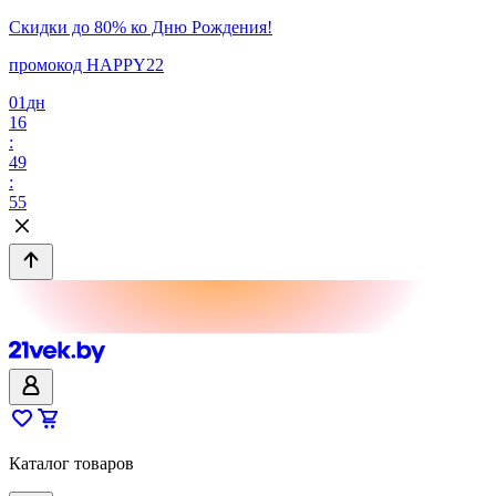
Скидки до 80% ко Дню Рождения!
промокод HAPPY22
01
дн
16
:
49
:
55
Каталог товаров