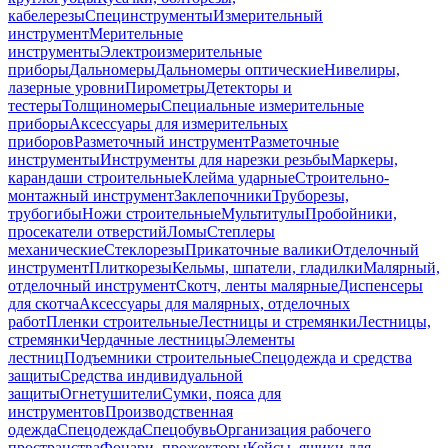
кабелерезы
Специнструменты
Измерительный
инструмент
Мерительные
инструменты
Электроизмерительные
приборы
Дальномеры
Дальномеры оптические
Нивелиры,
лазерные уровни
Пирометры
Детекторы и
тестеры
Толщиномеры
Специальные измерительные
приборы
Аксессуары для измерительных
приборов
Разметочный инструмент
Разметочные
инструменты
Инструменты для нарезки резьбы
Маркеры,
карандаши строительные
Клейма ударные
Строительно-
монтажный инструмент
Заклепочники
Труборезы,
трубогибы
Ножи строительные
Мультитулы
Пробойники,
просекатели отверстий
Ломы
Степлеры
механические
Стеклорезы
Прикаточные валики
Отделочный
инструмент
Плиткорезы
Кельмы, шпатели, гладилки
Малярный,
отделочный инструмент
Скотч, ленты малярные
Диспенсеры
для скотча
Аксессуары для малярных, отделочных
работ
Пленки строительные
Лестницы и стремянки
Лестницы,
стремянки
Чердачные лестницы
Элементы
лестниц
Подъемники строительные
Спецодежда и средства
защиты
Средства индивидуальной
защиты
Огнетушители
Сумки, пояса для
инструментов
Производственная
одежда
Спецодежда
Спецобувь
Организация рабочего
пространства
Фонари, прожекторы
Кейсы, ящики для