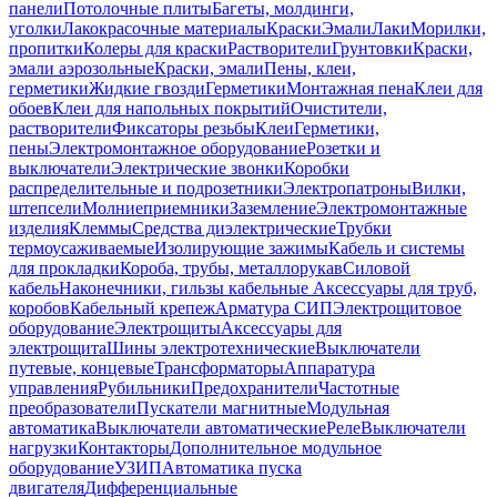
панели
Потолочные плиты
Багеты, молдинги,
уголки
Лакокрасочные материалы
Краски
Эмали
Лаки
Морилки,
пропитки
Колеры для краски
Растворители
Грунтовки
Краски,
эмали аэрозольные
Краски, эмали
Пены, клеи,
герметики
Жидкие гвозди
Герметики
Монтажная пена
Клеи для
обоев
Клеи для напольных покрытий
Очистители,
растворители
Фиксаторы резьбы
Клеи
Герметики,
пены
Электромонтажное оборудование
Розетки и
выключатели
Электрические звонки
Коробки
распределительные и подрозетники
Электропатроны
Вилки,
штепсели
Молниеприемники
Заземление
Электромонтажные
изделия
Клеммы
Средства диэлектрические
Трубки
термоусаживаемые
Изолирующие зажимы
Кабель и системы
для прокладки
Короба, трубы, металлорукав
Силовой
кабель
Наконечники, гильзы кабельные
Аксессуары для труб,
коробов
Кабельный крепеж
Арматура СИП
Электрощитовое
оборудование
Электрощиты
Аксессуары для
электрощита
Шины электротехнические
Выключатели
путевые, концевые
Трансформаторы
Аппаратура
управления
Рубильники
Предохранители
Частотные
преобразователи
Пускатели магнитные
Модульная
автоматика
Выключатели автоматические
Реле
Выключатели
нагрузки
Контакторы
Дополнительное модульное
оборудование
УЗИП
Автоматика пуска
двигателя
Дифференциальные