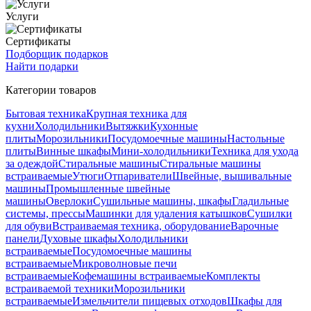
Услуги
Сертификаты
Подборщик подарков
Найти подарки
Категории товаров
Бытовая техника
Крупная техника для
кухни
Холодильники
Вытяжки
Кухонные
плиты
Морозильники
Посудомоечные машины
Настольные
плиты
Винные шкафы
Мини-холодильники
Техника для ухода
за одеждой
Стиральные машины
Стиральные машины
встраиваемые
Утюги
Отпариватели
Швейные, вышивальные
машины
Промышленные швейные
машины
Оверлоки
Сушильные машины, шкафы
Гладильные
системы, прессы
Машинки для удаления катышков
Сушилки
для обуви
Встраиваемая техника, оборудование
Варочные
панели
Духовые шкафы
Холодильники
встраиваемые
Посудомоечные машины
встраиваемые
Микроволновые печи
встраиваемые
Кофемашины встраиваемые
Комплекты
встраиваемой техники
Морозильники
встраиваемые
Измельчители пищевых отходов
Шкафы для