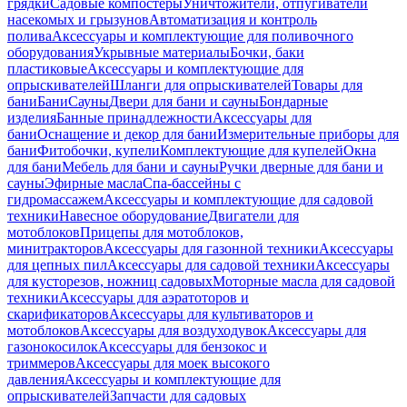
грядки
Садовые компостеры
Уничтожители, отпугиватели
насекомых и грызунов
Автоматизация и контроль
полива
Аксессуары и комплектующие для поливочного
оборудования
Укрывные материалы
Бочки, баки
пластиковые
Аксессуары и комплектующие для
опрыскивателей
Шланги для опрыскивателей
Товары для
бани
Бани
Сауны
Двери для бани и сауны
Бондарные
изделия
Банные принадлежности
Аксессуары для
бани
Оснащение и декор для бани
Измерительные приборы для
бани
Фитобочки, купели
Комплектующие для купелей
Окна
для бани
Мебель для бани и сауны
Ручки дверные для бани и
сауны
Эфирные масла
Спа-бассейны с
гидромассажем
Аксессуары и комплектующие для садовой
техники
Навесное оборудование
Двигатели для
мотоблоков
Прицепы для мотоблоков,
минитракторов
Аксессуары для газонной техники
Аксессуары
для цепных пил
Аксессуары для садовой техники
Аксессуары
для кусторезов, ножниц садовых
Моторные масла для садовой
техники
Аксессуары для аэратоторов и
скарификаторов
Аксессуары для культиваторов и
мотоблоков
Аксессуары для воздуходувок
Аксессуары для
газонокосилок
Аксессуары для бензокос и
триммеров
Аксессуары для моек высокого
давления
Аксессуары и комплектующие для
опрыскивателей
Запчасти для садовых