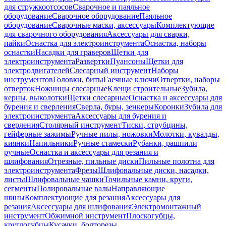
для стружкоотсосов
Сварочное и паяльное
оборудование
Сварочное оборудование
Паяльное
оборудование
Сварочные маски, аксессуары
Комплектующие
для сварочного оборудования
Аксессуары для сварки,
пайки
Оснастка для электроинструмента
Оснастка, наборы
оснастки
Насадки для граверов
Щетки для
электроинструмента
Развертки
Пуансоны
Щетки для
электродвигателей
Слесарный инструмент
Наборы
инструментов
Головки, биты
Гаечные ключи
Отвертки, наборы
отверток
Ножницы слесарные
Клещи строительные
Зубила,
керны, выколотки
Щетки слесарные
Оснастка и аксессуары для
бурения и сверления
Сверла, буры, зенкеры
Коронки
Зубила для
электроинструмента
Аксессуары для бурения и
сверления
Столярный инструмент
Тиски, струбцины,
гейферные зажимы
Ручные пилы, ножовки
Молотки, кувалды,
киянки
Напильники
Ручные стамески
Рубанки, рашпили
ручные
Оснастка и аксессуары для резания и
шлифования
Отрезные, пильные диски
Пильные полотна для
электроинструмента
Фрезы
Шлифовальные диски, насадки,
листы
Шлифовальные чашки
Точильные камни, круги,
сегменты
Полировальные валы
Направляющие
шины
Комплектующие для резания
Аксессуары для
резания
Аксессуары для шлифования
Электромонтажный
инструмент
Обжимной инструмент
Плоскогубцы,
круглогубцы
Кусачки, болторезы,