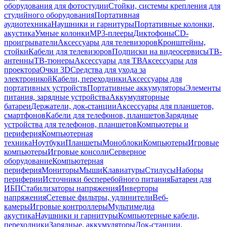
оборудования для фотостудии
Стойки, системы крепления для
студийного оборудования
Портативная
аудиотехника
Наушники и гарнитуры
Портативные колонки,
акустика
Умные колонки
MP3-плееры
Диктофоны
CD-
проигрыватели
Аксессуары для телевизоров
Кронштейны,
стойки
Кабели для телевизоров
Подписки на видеосервисы
ТВ-
антенны
ТВ-тюнеры
Аксессуары для ТВ
Аксессуары для
проектора
Очки 3D
Средства для ухода за
электроникой
Кабели, переходники
Аксессуары для
портативных устройств
Портативные аккумуляторы
Элементы
питания, зарядные устройства
Аккумуляторные
батареи
Держатели, док-станции
Аксессуары для планшетов,
смартфонов
Кабели для телефонов, планшетов
Зарядные
устройства для телефонов, планшетов
Компьютеры и
периферия
Компьютерная
техника
Ноутбуки
Планшеты
Моноблоки
Компьютеры
Игровые
компьютеры
Игровые консоли
Серверное
оборудование
Компьютерная
периферия
Мониторы
Мыши
Клавиатуры
Стилусы
Наборы
периферии
Источники бесперебойного питания
Батареи для
ИБП
Стабилизаторы напряжения
Инверторы
напряжения
Сетевые фильтры, удлинители
Веб-
камеры
Игровые контроллеры
Мультимедиа
акустика
Наушники и гарнитуры
Компьютерные кабели,
переходники
Зарядные, аккумуляторы
Док-станции,