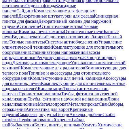
материалы
Шифер
Профнастил
Рулонная кровля
Кровельная
вентиляция
Отделка фасада
Фасадные
панели
Сайдинг
Комплектующие для фасадных
панелей
Декоративные штукатурки для фасада
Клинкерная
плитка для фасада
Декоративный камень для наружной
отделки
Отопление
Отопительные котлы
Газовые
колонки
Камины, печи-камины
Отопительные печи
Банные
печи
Водонагреватели
Радиаторы отопления, батареи
Теплый
пол
Теплые плинтусы
Системы антиобледенения
Управление
климатической техникой
Комплектующие для отопительного
оборудования
Стабилизаторы напряжения
Насосы
циркуляционные
Регулирующая арматура
Отвод и подвод
воды
Дымоходы и комплектующие
Управление климатической
техникой
Комплектующие для радиаторов
Комплектующие для
теплого пола
Топливо и аксессуары для отопительного
оборудования
Комплектующие для печей, каминов
Аксессуары
для каминов, печей
Комплектующие для отопительных котлов,
водонагревателей
Канализация
Тросы сантехнические,
вантузы
Прочистные машины
Трубы, фитинги внутренней
канализации
Трубы, фитинги наружной канализации
Люки
канализационные
Металлопрокат
Металлопрокат
Сваи
Заборы,
ограждения
Автоматика для ворот
Крепежные
изделия
Саморезы, шурупы
Гвозди
Анкеры, дюбели
Скобы,
штифты
Перфорированный крепеж
Гайки,
шайбы
Заклепки
Болты, винты, шпильки
Хомуты
Химические