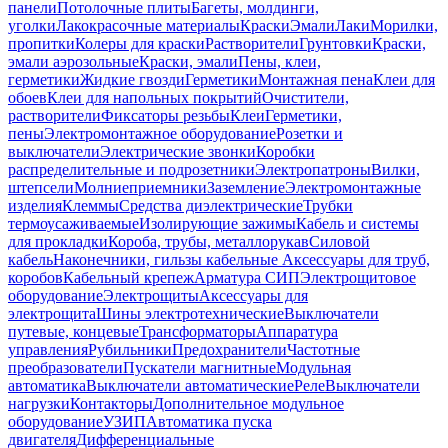
панели
Потолочные плиты
Багеты, молдинги,
уголки
Лакокрасочные материалы
Краски
Эмали
Лаки
Морилки,
пропитки
Колеры для краски
Растворители
Грунтовки
Краски,
эмали аэрозольные
Краски, эмали
Пены, клеи,
герметики
Жидкие гвозди
Герметики
Монтажная пена
Клеи для
обоев
Клеи для напольных покрытий
Очистители,
растворители
Фиксаторы резьбы
Клеи
Герметики,
пены
Электромонтажное оборудование
Розетки и
выключатели
Электрические звонки
Коробки
распределительные и подрозетники
Электропатроны
Вилки,
штепсели
Молниеприемники
Заземление
Электромонтажные
изделия
Клеммы
Средства диэлектрические
Трубки
термоусаживаемые
Изолирующие зажимы
Кабель и системы
для прокладки
Короба, трубы, металлорукав
Силовой
кабель
Наконечники, гильзы кабельные
Аксессуары для труб,
коробов
Кабельный крепеж
Арматура СИП
Электрощитовое
оборудование
Электрощиты
Аксессуары для
электрощита
Шины электротехнические
Выключатели
путевые, концевые
Трансформаторы
Аппаратура
управления
Рубильники
Предохранители
Частотные
преобразователи
Пускатели магнитные
Модульная
автоматика
Выключатели автоматические
Реле
Выключатели
нагрузки
Контакторы
Дополнительное модульное
оборудование
УЗИП
Автоматика пуска
двигателя
Дифференциальные