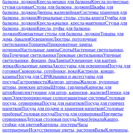
балкона, лоджии
Кресла-мешки для балкона
Кресла подвесные,
стулья садовые
Столы для балкона, лоджии
Шкафы для
балкона, лоджии
Дверцы жалюзийные
Системы хранения для
балкона, лоджии
Журнальные столы, столы-книги
Тумбы для
балкона, лоджии
Кресла-качалки, кресла-маятники
Стулья для
балкона, лоджии
Кресла, пуфы для балкона,
лоджии
Компактные столы для балкона, лоджии
Товары для
дома, бакалея
Освещение
Люстры, потолочные
светильники
Торшеры
Прикроватные лампы,
ночники
Настольные лампы
Споты
Настенные светильники,
бра
Точечные светильники
Трековые светильники
Уличные
светильники, фонари, бра
Лампы
Освещение для картин,
зеркал
Кольцевые лампы
Аксессуары для освещения
Посуда для
готовки
Сковороды, сотейники, воки
Кастрюли, ковши,
казаны
Посуда для СВЧ
Крышки и аксессуары для
посуды
Гастроемкости
Жалюзи, шторы
Жалюзи, рулонные
шторы, римские шторы
Шторы, гардины
Карнизы для
штор
Комплектующие для штор, карнизов, жалюзи
Пленки для
окон
Электроприводные солнцезащитные системы
Столовая
посуда, сервировка
Посуда для напитков
Посуда для горячих
напитков
Посуда для подачи и хранения напитков
Столовые
приборы
Столовая посуда
Посуда для сервировки
Предметы
сервировки
Детская столовая посуда
Декор
Зеркала
Кашпо,
стойки для цветов
Картины, постеры
Часы
интерьерные
Искусственные цветы, растения
Вазы
Ключницы,