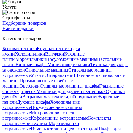
Услуги
Сертификаты
Подборщик подарков
Найти подарки
Категории товаров
Бытовая техника
Крупная техника для
кухни
Холодильники
Вытяжки
Кухонные
плиты
Морозильники
Посудомоечные машины
Настольные
плиты
Винные шкафы
Мини-холодильники
Техника для ухода
за одеждой
Стиральные машины
Стиральные машины
встраиваемые
Утюги
Отпариватели
Швейные, вышивальные
машины
Промышленные швейные
машины
Оверлоки
Сушильные машины, шкафы
Гладильные
системы, прессы
Машинки для удаления катышков
Сушилки
для обуви
Встраиваемая техника, оборудование
Варочные
панели
Духовые шкафы
Холодильники
встраиваемые
Посудомоечные машины
встраиваемые
Микроволновые печи
встраиваемые
Кофемашины встраиваемые
Комплекты
встраиваемой техники
Морозильники
встраиваемые
Измельчители пищевых отходов
Шкафы для