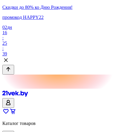
Скидки до 80% ко Дню Рождения!
промокод HAPPY22
02
дн
16
:
25
:
39
Каталог товаров