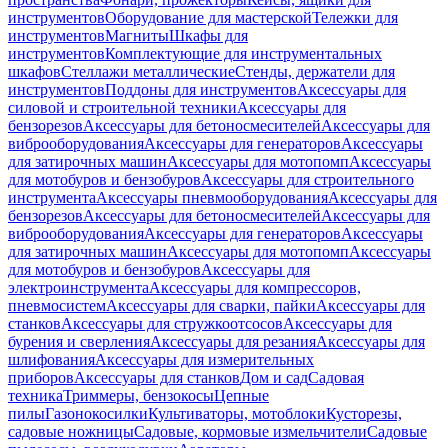
инструментов
Оборудование для мастерской
Тележки для
инструментов
Магниты
Шкафы для
инструментов
Комплектующие для инструментальных
шкафов
Стеллажи металлические
Стенды, держатели для
инструментов
Поддоны для инструментов
Аксессуары для
силовой и строительной техники
Аксессуары для
бензорезов
Аксессуары для бетоносмесителей
Аксессуары для
виброоборудования
Аксессуары для генераторов
Аксессуары
для затирочных машин
Аксессуары для мотопомп
Аксессуары
для мотобуров и бензобуров
Аксессуары для строительного
инструмента
Аксессуары пневмооборудования
Аксессуары для
бензорезов
Аксессуары для бетоносмесителей
Аксессуары для
виброоборудования
Аксессуары для генераторов
Аксессуары
для затирочных машин
Аксессуары для мотопомп
Аксессуары
для мотобуров и бензобуров
Аксессуары для
электроинструмента
Аксессуары для компрессоров,
пневмосистем
Аксессуары для сварки, пайки
Аксессуары для
станков
Аксессуары для стружкоотсосов
Аксессуары для
бурения и сверления
Аксессуары для резания
Аксессуары для
шлифования
Аксессуары для измерительных
приборов
Аксессуары для станков
Дом и сад
Садовая
техника
Триммеры, бензокосы
Цепные
пилы
Газонокосилки
Культиваторы, мотоблоки
Кусторезы,
садовые ножницы
Садовые, кормовые измельчители
Садовые