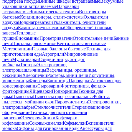
подогрева посуды
Винные шкафы встраиваемые
Вакуумные
упаковщики встраиваемые
Пароварки
встраиваемые
Климатическая техника
Вентиляторы
бытовые
Кондиционеры, сплит-системы
Охладители
воздуха
Водонагреватели
Увлажнители, очистители
воздуха
Камины, печи-камины
Обогреватели
Тепловые
завесы
Тепловые
пушки
Биокамины
Проветриватели
Отопительные печи
Банные
печи
Порталы для каминов
Вентиляторы вытяжные
Метеостанции
Газовые баллоны бытовые
Техника для
приготовления еды
Аэрогрили
Микроволновые
печи
Мультиварки
Сэндвичницы, хот-дог
мейкеры
Тостеры
Электрогрили,
электрошашлычницы
Вафельницы, орешницы,
кексницы
Хлебопечки
Ростеры, мини-печи
Йогуртницы,
мороженицы
Фризеры
Блинницы
Пароварки
Автоклавы для
консервирования
Сыроварни
Фритюрницы, фондю-
фритюрницы
Яйцеварки
Попкорницы
Техника для
дома
Пылесосы
Пылесосы профессиональные
Роботы-
пылесосы, мойщики окон
Пароочистители
Электровеники,
электрошвабры
Стеклоочистители
Стерилизационное
оборудование
Техника для приготовления
напитков
Электрочайники
Кофеварки,
кофемашины
Соковыжималки
Кофемолки
Вспениватели
молока
Сифоны для газирования воды
Аксессуары для