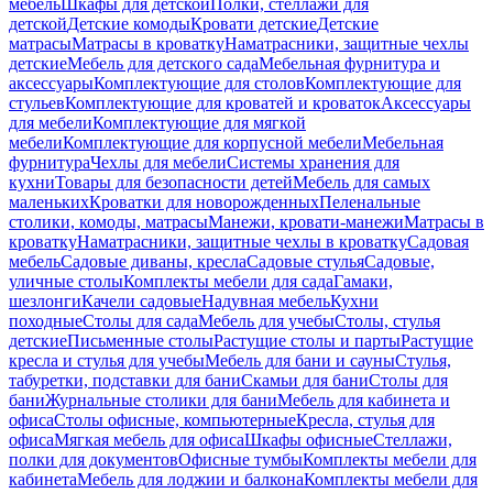
мебель
Шкафы для детской
Полки, стеллажи для
детской
Детские комоды
Кровати детские
Детские
матрасы
Матрасы в кроватку
Наматрасники, защитные чехлы
детские
Мебель для детского сада
Мебельная фурнитура и
аксессуары
Комплектующие для столов
Комплектующие для
стульев
Комплектующие для кроватей и кроваток
Аксессуары
для мебели
Комплектующие для мягкой
мебели
Комплектующие для корпусной мебели
Мебельная
фурнитура
Чехлы для мебели
Системы хранения для
кухни
Товары для безопасности детей
Мебель для самых
маленьких
Кроватки для новорожденных
Пеленальные
столики, комоды, матрасы
Манежи, кровати-манежи
Матрасы в
кроватку
Наматрасники, защитные чехлы в кроватку
Садовая
мебель
Садовые диваны, кресла
Садовые стулья
Садовые,
уличные столы
Комплекты мебели для сада
Гамаки,
шезлонги
Качели садовые
Надувная мебель
Кухни
походные
Столы для сада
Мебель для учебы
Столы, стулья
детские
Письменные столы
Растущие столы и парты
Растущие
кресла и стулья для учебы
Мебель для бани и сауны
Стулья,
табуретки, подставки для бани
Скамьи для бани
Столы для
бани
Журнальные столики для бани
Мебель для кабинета и
офиса
Столы офисные, компьютерные
Кресла, стулья для
офиса
Мягкая мебель для офиса
Шкафы офисные
Стеллажи,
полки для документов
Офисные тумбы
Комплекты мебели для
кабинета
Мебель для лоджии и балкона
Комплекты мебели для