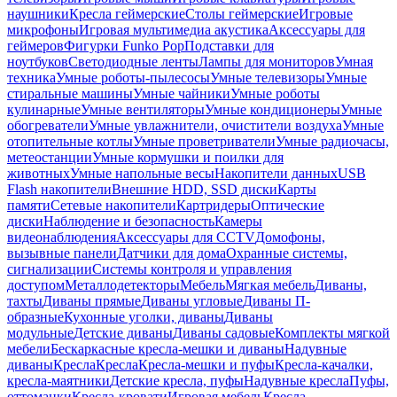
наушники
Кресла геймерские
Столы геймерские
Игровые
микрофоны
Игровая мультимедиа акустика
Аксессуары для
геймеров
Фигурки Funko Pop
Подставки для
ноутбуков
Светодиодные ленты
Лампы для мониторов
Умная
техника
Умные роботы-пылесосы
Умные телевизоры
Умные
стиральные машины
Умные чайники
Умные роботы
кулинарные
Умные вентиляторы
Умные кондиционеры
Умные
обогреватели
Умные увлажнители, очистители воздуха
Умные
отопительные котлы
Умные проветриватели
Умные радиочасы,
метеостанции
Умные кормушки и поилки для
животных
Умные напольные весы
Накопители данных
USB
Flash накопители
Внешние HDD, SSD диски
Карты
памяти
Сетевые накопители
Картридеры
Оптические
диски
Наблюдение и безопасность
Камеры
видеонаблюдения
Аксессуары для CCTV
Домофоны,
вызывные панели
Датчики для дома
Охранные системы,
сигнализации
Системы контроля и управления
доступом
Металлодетекторы
Мебель
Мягкая мебель
Диваны,
тахты
Диваны прямые
Диваны угловые
Диваны П-
образные
Кухонные уголки, диваны
Диваны
модульные
Детские диваны
Диваны садовые
Комплекты мягкой
мебели
Бескаркасные кресла-мешки и диваны
Надувные
диваны
Кресла
Кресла
Кресла-мешки и пуфы
Кресла-качалки,
кресла-маятники
Детские кресла, пуфы
Надувные кресла
Пуфы,
оттоманки
Кресла-кровати
Игровая мебель
Кресла