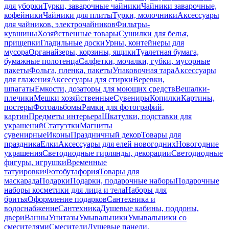
для уборки
Турки, заварочные чайники
Чайники заварочные,
кофейники
Чайники для плиты
Турки, молочники
Аксессуары
для чайников, электрочайников
Фильтры-
кувшины
Хозяйственные товары
Сушилки для белья,
прищепки
Гладильные доски
Урны, контейнеры для
мусора
Органайзеры, корзины, ящики
Туалетная бумага,
бумажные полотенца
Салфетки, мочалки, губки, мусорные
пакеты
Фольга, пленка, пакеты
Упаковочная тара
Аксессуары
для глажения
Аксессуары для стирки
Веревки,
шпагаты
Емкости, дозаторы для моющих средств
Вешалки-
плечики
Мешки хозяйственные
Сувениры
Копилки
Картины,
постеры
Фотоальбомы
Рамки для фотографий,
картин
Предметы интерьера
Шкатулки, подставки для
украшений
Статуэтки
Магниты
сувенирные
Иконы
Праздничный декор
Товары для
праздника
Елки
Аксессуары для елей новогодних
Новогодние
украшения
Светодиодные гирлянды, декорации
Светодиодные
фигуры, игрушки
Временные
татуировки
Фотобутафория
Товары для
маскарада
Подарки
Подарки, подарочные наборы
Подарочные
наборы косметики для лица и тела
Наборы для
бритья
Оформление подарков
Сантехника и
водоснабжение
Сантехника
Душевые кабины, поддоны,
двери
Ванны
Унитазы
Умывальники
Умывальники со
смесителями
Смесители
Душевые панели,