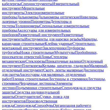
кабелерезы
Специнструменты
Измерительный
инструмент
Мерительные
инструменты
Электроизмерительные
приборы
Дальномеры
Дальномеры оптические
Нивелиры,
лазерные уровни
Пирометры
Детекторы и
тестеры
Толщиномеры
Специальные измерительные
приборы
Аксессуары для измерительных
приборов
Разметочный инструмент
Разметочные
инструменты
Инструменты для нарезки резьбы
Маркеры,
карандаши строительные
Клейма ударные
Строительно-
монтажный инструмент
Заклепочники
Труборезы,
трубогибы
Ножи строительные
Мультитулы
Пробойники,
просекатели отверстий
Ломы
Степлеры
механические
Стеклорезы
Прикаточные валики
Отделочный
инструмент
Плиткорезы
Кельмы, шпатели, гладилки
Малярный,
отделочный инструмент
Скотч, ленты малярные
Диспенсеры
для скотча
Аксессуары для малярных, отделочных
работ
Пленки строительные
Лестницы и стремянки
Лестницы,
стремянки
Чердачные лестницы
Элементы
лестниц
Подъемники строительные
Спецодежда и средства
защиты
Средства индивидуальной
защиты
Огнетушители
Сумки, пояса для
инструментов
Производственная
одежда
Спецодежда
Спецобувь
Организация рабочего
пространства
Фонари, прожекторы
Кейсы, ящики для