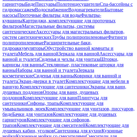
гарнитуры
Биде
Писсуары
Полотенцесушители
Спа-бассейны с
гидромассажем
Водоснабжение
Водонагреватели
Бытовые
насосы
Проточные фильтры для воды
Фильтры-
кувшины
Картриджи, комплектующие для проточных
фильтров
Магистральные фильтры, системы
сантехнические
Аксессуары для магистральных фильтров,
систем сантехнических
Трубы полипропиленовые
Фитинги
полипропиленовые
Расширительные баки,
гидроаккумуляторы
Обустройство ванной комнаты и
туалета
Мебель для ванной
Зеркала для ванной
Аксессуары для
ванной и туалета
Сиденья и чехлы для унитаза
Шторки,
карнизы для ванны
Стеклянные, пластиковые шторки для
ванны
Наборы для ванной и туалета
Зеркала
косметические
Сиденья для ванны
Коврики для ванной и
туалета
Экран-дверки в туалет
Комплектующие для мебели в
ванную
Комплектующие для сантехники
Экраны для ванн,
душевых поддонов
Опоры для ванн, душевых
поддонов
Комплектующие для ванн
Плинтусы для
сантехники
Сифоны, трапы
Комплектующие для
умывальников, моек
Комплектующие для унитазов, писсуаров,
биде
Бачки для унитазов
Комплектующие для душевых
гарнитуров
Комплектующие для сифонов,
трапов
Комплектующие для смесителей
Комплектующие для
душевых кабин, уголков
Сантехника для кухни
Кухонные
мойки
Кухонные мойки со смесителями
Смесители для