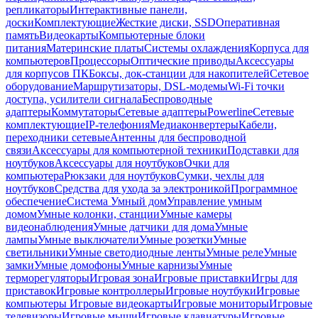
репликаторы
Интерактивные панели,
доски
Комплектующие
Жесткие диски, SSD
Оперативная
память
Видеокарты
Компьютерные блоки
питания
Материнские платы
Системы охлаждения
Корпуса для
компьютеров
Процессоры
Оптические приводы
Аксессуары
для корпусов ПК
Боксы, док-станции для накопителей
Сетевое
оборудование
Маршрутизаторы, DSL-модемы
Wi-Fi точки
доступа, усилители сигнала
Беспроводные
адаптеры
Коммутаторы
Сетевые адаптеры
Powerline
Сетевые
комплектующие
IP-телефония
Медиаконвертеры
Кабели,
переходники сетевые
Антенны для беспроводной
связи
Аксессуары для компьютерной техники
Подставки для
ноутбуков
Аксессуары для ноутбуков
Очки для
компьютера
Рюкзаки для ноутбуков
Сумки, чехлы для
ноутбуков
Средства для ухода за электроникой
Программное
обеспечение
Система Умный дом
Управление умным
домом
Умные колонки, станции
Умные камеры
видеонаблюдения
Умные датчики для дома
Умные
лампы
Умные выключатели
Умные розетки
Умные
светильники
Умные светодиодные ленты
Умные реле
Умные
замки
Умные домофоны
Умные карнизы
Умные
терморегуляторы
Игровая зона
Игровые приставки
Игры для
приставок
Игровые контроллеры
Игровые ноутбуки
Игровые
компьютеры
Игровые видеокарты
Игровые мониторы
Игровые
телевизоры
Игровые мыши
Игровые клавиатуры
Игровые