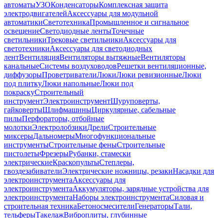
автоматы
УЗО
Конденсаторы
Комплексная защита
электродвигателей
Аксессуары для модульной
автоматики
Светотехника
Промышленное и сигнальное
освещение
Светодиодные ленты
Точечные
светильники
Трековые светильники
Аксессуары для
светотехники
Аксессуары для светодиодных
лент
Вентиляция
Вентиляторы вытяжные
Вентиляторы
канальные
Системы воздуховодов
Решетки вентиляционные,
диффузоры
Проветриватели
Люки
Люки ревизионные
Люки
под плитку
Люки напольные
Люки под
покраску
Строительный
инструмент
Электроинструмент
Шуруповерты,
гайковерты
Шлифмашины
Циркулярные, сабельные
пилы
Перфораторы, отбойные
молотки
Электролобзики
Дрели
Строительные
миксеры
Дальномеры
Многофункциональные
инструменты
Строительные фены
Строительные
пистолеты
Фрезеры
Рубанки, стамески
электрические
Краскопульты
Степлеры,
гвоздезабиватели
Электрические ножницы, резаки
Насадки для
электроинструмента
Аксессуары для
электроинструмента
Аккумуляторы, зарядные устройства для
электроинструмента
Наборы электроинструмента
Силовая и
строительная техника
Бетоносмесители
Генераторы
Тали,
тельферы
Такелаж
Виброплиты, глубинные