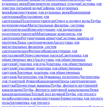
кухонных моек
Измельчители пищевых отходов
Системы для
очистки питьевой воды
Сифоны для кухонных
моек
Комплектующие для кухонных моек
Инженерная
сантехника
Инсталляции для
сантехники
Полотенцесушители
Отвод и подвод воды
Трубы
водопроводные
Магистральные фильтры, системы
сантехнические
Комплектующие для радиаторов,
полотенцесушителей
Монтажные комплекты для
сантехники
Регулирующая арматура
Системы защиты от
протечек
Люки сантехнические
Аксессуары для
магистральных фильтров, систем
сантехнических
Фитинги
Комплектующие для
инсталляций
Опрессовочные насосы
Сантехника для
общественных мест
Аксессуары для общественных
санузлов
Сушилки для рук
Дозаторы для общественных
санузлов
Сенсорные дозаторы для общественных
санузлов
Локтевые дозаторы для общественных
санузлов
Диспенсеры для бумажных полотенец
Диспенсеры
для туалетной бумаги
Канализация
Тросы сантехнические,
вантузы
Прочистные машины
Трубы, фитинги внутренней
канализации
Трубы, фитинги наружной канализации
Люки
канализационные
Теплый пол водяной
Трубы для теплого
пола
Коллекторы и комплектующие
Термостатика для теплого
пола
Автоматика для теплого
пола
Строительство
Строительные смеси и грунтовки
Клеевые