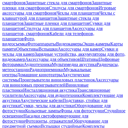
смартфонов
Защитные стекла для смартфонов
Защитные
пленки для смартфонов
Стилусы для смартфонов
Игровые
аксессуары для смартфонов
Чехлы для планшетов
Чехлы с
клавиатурой для планшетов
Защитные стекла для
планшетов
Защитные пленки для планшетов
Сумки для
планшетов
Стилусы для планшетов
Аксессуары для
планшетов, смартфонов
Кабели для телефонов,
планшетов
Фото,
видеосъемка
Фотоаппараты
Видеокамеры
Экшн-камеры
Карты
памяти
Объективы
Вспышки
Аксессуары для камер
Сумки и
чехлы для камер
Зарядные устройства, аккумуляторы для фото,
видеокамер
Аксессуары для объективов
Штативы
Цифровые
фоторамки
Аудиотехника
Мультимедиа акустика
Радиочасы,
метеостанции
Радиоприемники
Музыкальные
центры
Домашние кинотеатры
Акустические
системы
Проигрыватели виниловых пластинок
Аксессуары
для виниловых проигрывателей
Виниловые
пластинки
Инсталляционная акустика
Трансляционные
усилители
Аксессуары для аудиотехники
Комплектующие для
акустики
Акустические кабели
Подставки, стойки для
акустики
Сумки, чехлы для акустики
Оборудование для
фотостудии
Кольцевые лампы
Фоны для фотостудии
Студийное
освещение
Насадки светоформирующие для
фотостудии
Фотозонты, отражатели
Оборудование для
предметной съемки
Вспышки студийные
Комплекты