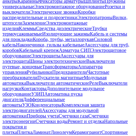
анкеры
Карабины
Фиксаторы арматуры
Шплинты
Пружины
универсальные
Электромонтажное оборудование
Розетки и
выключатели
Электрические звонки
Коробки
распределительные и подрозетники
Электропатроны
Вилки,
штепсели
Заземление
Электромонтажные
изделия
Клеммы
Средства диэлектрические
Трубки
термоусаживаемые
Изолирующие зажимы
Кабель и системы
для прокладки
Короба, трубы, металлорукав
Силовой
кабель
Наконечники, гильзы кабельные
Аксессуары для труб,
коробов
Кабельный крепеж
Арматура СИП
Электрощитовое
оборудование
Электрощиты
Аксессуары для
электрощита
Шины электротехнические
Выключатели
путевые, концевые
Трансформаторы
Аппаратура
управления
Рубильники
Предохранители
Частотные
преобразователи
Пускатели магнитные
Модульная
автоматика
Выключатели автоматические
Реле
Выключатели
нагрузки
Контакторы
Дополнительное модульное
оборудование
УЗИП
Автоматика пуска
двигателя
Дифференциальные
автоматы
УЗО
Конденсаторы
Комплексная защита
электродвигателей
Аксессуары для модульной
автоматики
Приборы учета
Счетчики газа
Счетчики
электроэнергии
Счетчики воды
Ремонт и отделка
Напольные
покрытия и
плитка
Плитка
Ламинат
Линолеум
Керамогранит
Спортивные