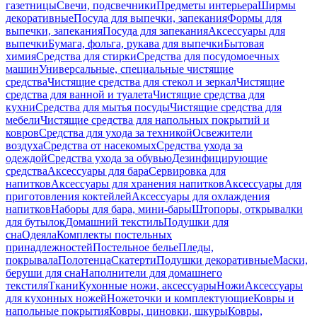
газетницы
Свечи, подсвечники
Предметы интерьера
Ширмы
декоративные
Посуда для выпечки, запекания
Формы для
выпечки, запекания
Посуда для запекания
Аксессуары для
выпечки
Бумага, фольга, рукава для выпечки
Бытовая
химия
Средства для стирки
Средства для посудомоечных
машин
Универсальные, специальные чистящие
средства
Чистящие средства для стекол и зеркал
Чистящие
средства для ванной и туалета
Чистящие средства для
кухни
Средства для мытья посуды
Чистящие средства для
мебели
Чистящие средства для напольных покрытий и
ковров
Средства для ухода за техникой
Освежители
воздуха
Средства от насекомых
Средства ухода за
одеждой
Средства ухода за обувью
Дезинфицирующие
средства
Аксессуары для бара
Сервировка для
напитков
Аксессуары для хранения напитков
Аксессуары для
приготовления коктейлей
Аксессуары для охлаждения
напитков
Наборы для бара, мини-бары
Штопоры, открывалки
для бутылок
Домашний текстиль
Подушки для
сна
Одеяла
Комплекты постельных
принадлежностей
Постельное белье
Пледы,
покрывала
Полотенца
Скатерти
Подушки декоративные
Маски,
беруши для сна
Наполнители для домашнего
текстиля
Ткани
Кухонные ножи, аксессуары
Ножи
Аксессуары
для кухонных ножей
Ножеточки и комплектующие
Ковры и
напольные покрытия
Ковры, циновки, шкуры
Ковры,