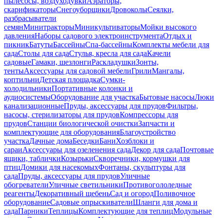
пылесосы, воздуходувки
Аэраторы,
скарификаторы
Снегоуборщики
Дровоколы
Сеялки,
разбрасыватели
семян
Минитракторы
Миникультиваторы
Мойки высокого
давления
Наборы садового электроинструмента
Отдых и
пикник
Батуты
Бассейны
Спа-бассейны
Комплекты мебели для
сада
Столы для сада
Стулья, кресла для сада
Качели
садовые
Гамаки, шезлонги
Раскладушки
Зонты,
тенты
Аксессуары для садовой мебели
Грили
Мангалы,
коптильни
Детская площадка
Сумки-
холодильники
Портативные колонки и
аудиосистемы
Оборудование для участка
Бытовые насосы
Люки
канализационные
Пруды, аксессуары для прудов
Фильтры,
насосы, стерилизаторы для прудов
Компрессоры для
прудов
Станции биологической очистки
Запчасти и
комплектующие для оборудования
Благоустройство
участка
Дачные дома
Беседки
Бани
Хозблоки и
сараи
Аксессуары для озеленения сада
Декор для сада
Почтовые
ящики, таблички
Козырьки
Скворечники, кормушки для
птиц
Домики для насекомых
Фонтаны, скульптуры для
сада
Пруды, аксессуары для прудов
Уличные
обогреватели
Уличные светильники
Противогололедные
реагенты
Декоративный щебень
Сад и огород
Поливочное
оборудование
Садовые опрыскиватели
Шланги для дома и
сада
Парники
Теплицы
Комплектующие для теплиц
Модульные