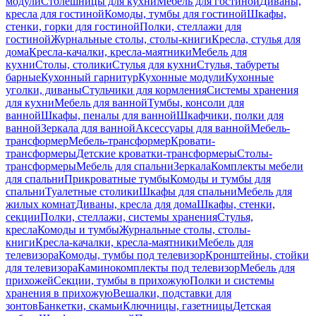
модули
Столешницы для кухни
Мебель для гостиной
Диваны,
кресла для гостиной
Комоды, тумбы для гостиной
Шкафы,
стенки, горки для гостиной
Полки, стеллажи для
гостиной
Журнальные столы, столы-книги
Кресла, стулья для
дома
Кресла-качалки, кресла-маятники
Мебель для
кухни
Столы, столики
Стулья для кухни
Стулья, табуреты
барные
Кухонный гарнитур
Кухонные модули
Кухонные
уголки, диваны
Стульчики для кормления
Системы хранения
для кухни
Мебель для ванной
Тумбы, консоли для
ванной
Шкафы, пеналы для ванной
Шкафчики, полки для
ванной
Зеркала для ванной
Аксессуары для ванной
Мебель-
трансформер
Мебель-трансформер
Кровати-
трансформеры
Детские кроватки-трансформеры
Столы-
трансформеры
Мебель для спальни
Зеркала
Комплекты мебели
для спальни
Прикроватные тумбы
Комоды и тумбы для
спальни
Туалетные столики
Шкафы для спальни
Мебель для
жилых комнат
Диваны, кресла для дома
Шкафы, стенки,
секции
Полки, стеллажи, системы хранения
Стулья,
кресла
Комоды и тумбы
Журнальные столы, столы-
книги
Кресла-качалки, кресла-маятники
Мебель для
телевизора
Комоды, тумбы под телевизор
Кронштейны, стойки
для телевизора
Каминокомплекты под телевизор
Мебель для
прихожей
Секции, тумбы в прихожую
Полки и системы
хранения в прихожую
Вешалки, подставки для
зонтов
Банкетки, скамьи
Ключницы, газетницы
Детская