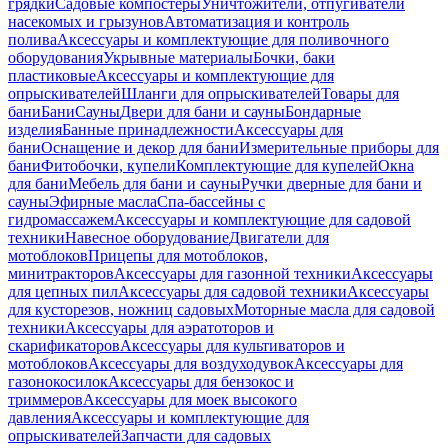
грядки
Садовые компостеры
Уничтожители, отпугиватели
насекомых и грызунов
Автоматизация и контроль
полива
Аксессуары и комплектующие для поливочного
оборудования
Укрывные материалы
Бочки, баки
пластиковые
Аксессуары и комплектующие для
опрыскивателей
Шланги для опрыскивателей
Товары для
бани
Бани
Сауны
Двери для бани и сауны
Бондарные
изделия
Банные принадлежности
Аксессуары для
бани
Оснащение и декор для бани
Измерительные приборы для
бани
Фитобочки, купели
Комплектующие для купелей
Окна
для бани
Мебель для бани и сауны
Ручки дверные для бани и
сауны
Эфирные масла
Спа-бассейны с
гидромассажем
Аксессуары и комплектующие для садовой
техники
Навесное оборудование
Двигатели для
мотоблоков
Прицепы для мотоблоков,
минитракторов
Аксессуары для газонной техники
Аксессуары
для цепных пил
Аксессуары для садовой техники
Аксессуары
для кусторезов, ножниц садовых
Моторные масла для садовой
техники
Аксессуары для аэратоторов и
скарификаторов
Аксессуары для культиваторов и
мотоблоков
Аксессуары для воздуходувок
Аксессуары для
газонокосилок
Аксессуары для бензокос и
триммеров
Аксессуары для моек высокого
давления
Аксессуары и комплектующие для
опрыскивателей
Запчасти для садовых