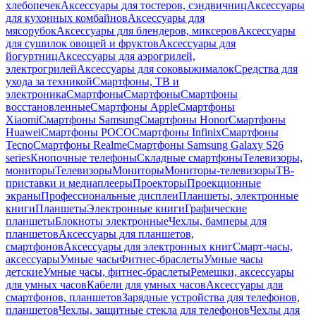
хлебопечек
Аксессуары для тостеров, сэндвичниц
Аксессуары
для кухонных комбайнов
Аксессуары для
мясорубок
Аксессуары для блендеров, миксеров
Аксессуары
для сушилок овощей и фруктов
Аксессуары для
йогуртниц
Аксессуары для аэрогрилей,
электрогрилей
Аксессуары для соковыжималок
Средства для
ухода за техникой
Смартфоны, ТВ и
электроника
Смартфоны
Смартфоны
Смартфоны
восстановленные
Смартфоны Apple
Смартфоны
Xiaomi
Смартфоны Samsung
Смартфоны Honor
Смартфоны
Huawei
Смартфоны POCO
Смартфоны Infinix
Смартфоны
Tecno
Смартфоны Realme
Смартфоны Samsung Galaxy S26
series
Кнопочные телефоны
Складные смартфоны
Телевизоры,
мониторы
Телевизоры
Мониторы
Мониторы-телевизоры
ТВ-
приставки и медиаплееры
Проекторы
Проекционные
экраны
Профессиональные дисплеи
Планшеты, электронные
книги
Планшеты
Электронные книги
Графические
планшеты
Блокноты электронные
Чехлы, бамперы для
планшетов
Аксессуары для планшетов,
смартфонов
Аксессуары для электронных книг
Смарт-часы,
аксессуары
Умные часы
Фитнес-браслеты
Умные часы
детские
Умные часы, фитнес-браслеты
Ремешки, аксессуары
для умных часов
Кабели для умных часов
Аксессуары для
смартфонов, планшетов
Зарядные устройства для телефонов,
планшетов
Чехлы, защитные стекла для телефонов
Чехлы для