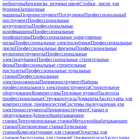
вибраторы
Бензорезы, резчики швов
Стойки, дрели для
бурения
Затирочные
машины
Гидроинструмент
Погрузчики
Профессиональный
инструмент
Профессиональные
шуруповерты
Профессиональные
шлифмашины
Профессиональные
перфораторы
Профессиональные циркулярные
пилы
Профессиональные электролобзики
Профессиональные
дрели
Профессиональные фрезеры
Профессиональные
мультиинструменты
Профессиональные
электрорубанки
Профессиональные строительные
фены
Профессиональные строительные
пистолеты
Профессиональные точильные
станки
Профессиональные
электроножницы
Пневмоинструмент
Наборы
профессионального электроинструмента
Строительное
оборудование
Компрессоры
Тепловые пушки
Пылесосы
профессиональные
Стружкоотсосы
Домкраты
Аксессуары для
компрессоров, пневмосистем
Системы пылеудаления для
электроинструмента
Пневмоинструмент
Станки и
оборудование
Деревообрабатывающие
станки
Ленточнопильные станки
Металлообрабатывающие
станки
Плиткорезные станки
Точильные
станки
Комплектующие для станков
Оснастка для
станков
Аксессуары для станков
Стружкоотсосы
Аксессуары