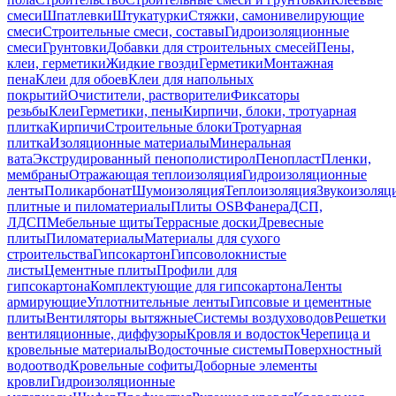
смеси
Шпатлевки
Штукатурки
Стяжки, самонивелирующие
смеси
Строительные смеси, составы
Гидроизоляционные
смеси
Грунтовки
Добавки для строительных смесей
Пены,
клеи, герметики
Жидкие гвозди
Герметики
Монтажная
пена
Клеи для обоев
Клеи для напольных
покрытий
Очистители, растворители
Фиксаторы
резьбы
Клеи
Герметики, пены
Кирпичи, блоки, тротуарная
плитка
Кирпичи
Строительные блоки
Тротуарная
плитка
Изоляционные материалы
Минеральная
вата
Экструдированный пенополистирол
Пенопласт
Пленки,
мембраны
Отражающая теплоизоляция
Гидроизоляционные
ленты
Поликарбонат
Шумоизоляция
Теплоизоляция
Звукоизоляц
плитные и пиломатериалы
Плиты OSB
Фанера
ДСП,
ЛДСП
Мебельные щиты
Террасные доски
Древесные
плиты
Пиломатериалы
Материалы для сухого
строительства
Гипсокартон
Гипсоволокнистые
листы
Цементные плиты
Профили для
гипсокартона
Комплектующие для гипсокартона
Ленты
армирующие
Уплотнительные ленты
Гипсовые и цементные
плиты
Вентиляторы вытяжные
Системы воздуховодов
Решетки
вентиляционные, диффузоры
Кровля и водосток
Черепица и
кровельные материалы
Водосточные системы
Поверхностный
водоотвод
Кровельные софиты
Доборные элементы
кровли
Гидроизоляционные