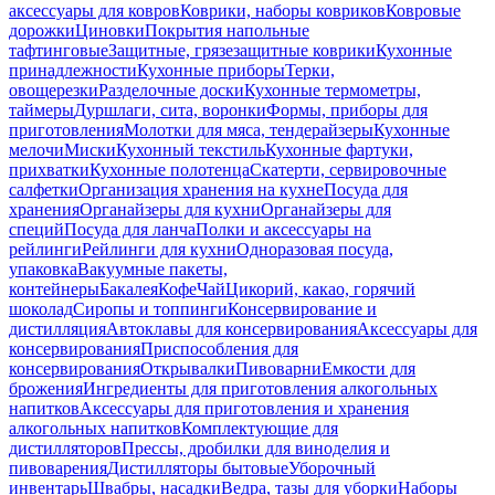
аксессуары для ковров
Коврики, наборы ковриков
Ковровые
дорожки
Циновки
Покрытия напольные
тафтинговые
Защитные, грязезащитные коврики
Кухонные
принадлежности
Кухонные приборы
Терки,
овощерезки
Разделочные доски
Кухонные термометры,
таймеры
Дуршлаги, сита, воронки
Формы, приборы для
приготовления
Молотки для мяса, тендерайзеры
Кухонные
мелочи
Миски
Кухонный текстиль
Кухонные фартуки,
прихватки
Кухонные полотенца
Скатерти, сервировочные
салфетки
Организация хранения на кухне
Посуда для
хранения
Органайзеры для кухни
Органайзеры для
специй
Посуда для ланча
Полки и аксессуары на
рейлинги
Рейлинги для кухни
Одноразовая посуда,
упаковка
Вакуумные пакеты,
контейнеры
Бакалея
Кофе
Чай
Цикорий, какао, горячий
шоколад
Сиропы и топпинги
Консервирование и
дистилляция
Автоклавы для консервирования
Аксессуары для
консервирования
Приспособления для
консервирования
Открывалки
Пивоварни
Емкости для
брожения
Ингредиенты для приготовления алкогольных
напитков
Аксессуары для приготовления и хранения
алкогольных напитков
Комплектующие для
дистилляторов
Прессы, дробилки для виноделия и
пивоварения
Дистилляторы бытовые
Уборочный
инвентарь
Швабры, насадки
Ведра, тазы для уборки
Наборы