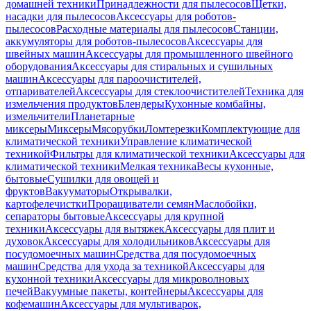
домашней техники
Принадлежности для пылесосов
Щетки,
насадки для пылесосов
Аксессуары для роботов-
пылесосов
Расходные материалы для пылесосов
Станции,
аккумуляторы для роботов-пылесосов
Аксессуары для
швейных машин
Аксессуары для промышленного швейного
оборудования
Аксессуары для стиральных и сушильных
машин
Аксессуары для пароочистителей,
отпаривателей
Аксессуары для стеклоочистителей
Техника для
измельчения продуктов
Блендеры
Кухонные комбайны,
измельчители
Планетарные
миксеры
Миксеры
Мясорубки
Ломтерезки
Комплектующие для
климатической техники
Управление климатической
техникой
Фильтры для климатической техники
Аксессуары для
климатической техники
Мелкая техника
Весы кухонные,
бытовые
Сушилки для овощей и
фруктов
Вакууматоры
Открывалки,
картофелечистки
Проращиватели семян
Маслобойки,
сепараторы бытовые
Аксессуары для крупной
техники
Аксессуары для вытяжек
Аксессуары для плит и
духовок
Аксессуары для холодильников
Аксессуары для
посудомоечных машин
Средства для посудомоечных
машин
Средства для ухода за техникой
Аксессуары для
кухонной техники
Аксессуары для микроволновых
печей
Вакуумные пакеты, контейнеры
Аксессуары для
кофемашин
Аксессуары для мультиварок,