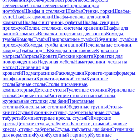
геймерские
Столы геймерские
Подставки для
ноутбуков
Шкафы и стеллажи
Шкафы
Стенки, горки
Шкафы-
купе
Шкафы-гармошки
Шкафы-пеналы для жилой
комнаты
Шкафы с витриной, буфеты
Шкафы, секции в
прихожую
Полки, стеллажи, системы хранения
Шкафы для
ванной комнаты
Вешалки, подставки для зонтов
Комоды,
тумбы
Комоды
Тумбы
Прикроватные тумбы
Обувницы, тумбы в
прихожую
Комоды, тумбы для ванной
Пеленальные столики,
комоды
Тумбы под ТВ
Комоды пластиковые
Кровати и
матрасы
Матрасы
Кровати
Детские кровати
Кроватки для
новорожденных
Надувная мебель
Наматрасники, чехлы на
матрас
Основания для
кроватей
Подматрасники
Раскладушки
Кровати-трансформеры,
шкафы-кровати
Кровати-домики
Столы
Кухонные
столы
Барные столы
Столы письменные,
компьютерные
Детские столы
Туалетные столики
Журнальные
столы
Садовые столы
Растущие столы и парты
Столы,
журнальные столики для бани
Приставные
столики
Консольные столики
Обеденные группы
Столы-
книги
Стулья
Кухонные стулья, табуреты
Барные стулья,
табуреты
Компьютерные кресла, стулья
Геймерские
кресла
Детские стулья, табуреты
Банкетки, скамьи
Садовые
кресла, стулья, табуреты
Стулья, табуреты для бани
Стульчики
для кормления
Кухня
Кухонный гарнитур
Кухонные