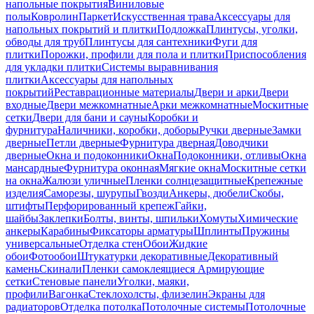
напольные покрытия
Виниловые
полы
Ковролин
Паркет
Искусственная трава
Аксессуары для
напольных покрытий и плитки
Подложка
Плинтусы, уголки,
обводы для труб
Плинтусы для сантехники
Фуги для
плитки
Порожки, профили для пола и плитки
Приспособления
для укладки плитки
Системы выравнивания
плитки
Аксессуары для напольных
покрытий
Реставрационные материалы
Двери и арки
Двери
входные
Двери межкомнатные
Арки межкомнатные
Москитные
сетки
Двери для бани и сауны
Коробки и
фурнитура
Наличники, коробки, доборы
Ручки дверные
Замки
дверные
Петли дверные
Фурнитура дверная
Доводчики
дверные
Окна и подоконники
Окна
Подоконники, отливы
Окна
мансардные
Фурнитура оконная
Мягкие окна
Москитные сетки
на окна
Жалюзи уличные
Пленки солнцезащитные
Крепежные
изделия
Саморезы, шурупы
Гвозди
Анкеры, дюбели
Скобы,
штифты
Перфорированный крепеж
Гайки,
шайбы
Заклепки
Болты, винты, шпильки
Хомуты
Химические
анкеры
Карабины
Фиксаторы арматуры
Шплинты
Пружины
универсальные
Отделка стен
Обои
Жидкие
обои
Фотообои
Штукатурки декоративные
Декоративный
камень
Скинали
Пленки самоклеящиеся
Армирующие
сетки
Стеновые панели
Уголки, маяки,
профили
Вагонка
Стеклохолсты, флизелин
Экраны для
радиаторов
Отделка потолка
Потолочные системы
Потолочные