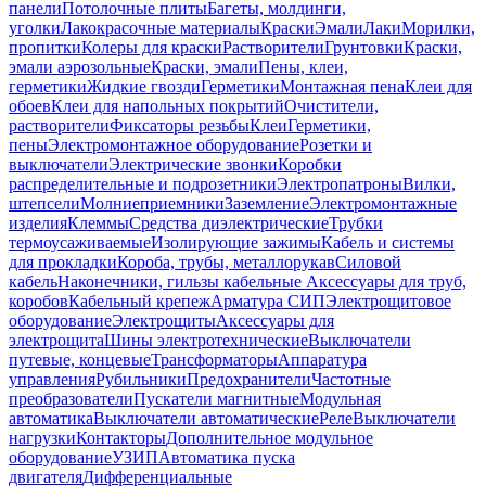
панели
Потолочные плиты
Багеты, молдинги,
уголки
Лакокрасочные материалы
Краски
Эмали
Лаки
Морилки,
пропитки
Колеры для краски
Растворители
Грунтовки
Краски,
эмали аэрозольные
Краски, эмали
Пены, клеи,
герметики
Жидкие гвозди
Герметики
Монтажная пена
Клеи для
обоев
Клеи для напольных покрытий
Очистители,
растворители
Фиксаторы резьбы
Клеи
Герметики,
пены
Электромонтажное оборудование
Розетки и
выключатели
Электрические звонки
Коробки
распределительные и подрозетники
Электропатроны
Вилки,
штепсели
Молниеприемники
Заземление
Электромонтажные
изделия
Клеммы
Средства диэлектрические
Трубки
термоусаживаемые
Изолирующие зажимы
Кабель и системы
для прокладки
Короба, трубы, металлорукав
Силовой
кабель
Наконечники, гильзы кабельные
Аксессуары для труб,
коробов
Кабельный крепеж
Арматура СИП
Электрощитовое
оборудование
Электрощиты
Аксессуары для
электрощита
Шины электротехнические
Выключатели
путевые, концевые
Трансформаторы
Аппаратура
управления
Рубильники
Предохранители
Частотные
преобразователи
Пускатели магнитные
Модульная
автоматика
Выключатели автоматические
Реле
Выключатели
нагрузки
Контакторы
Дополнительное модульное
оборудование
УЗИП
Автоматика пуска
двигателя
Дифференциальные