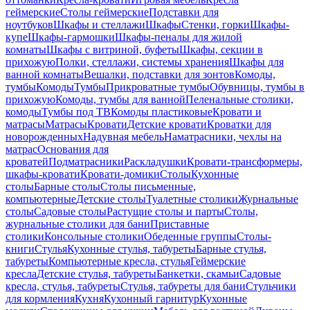
геймерские
Столы геймерские
Подставки для
ноутбуков
Шкафы и стеллажи
Шкафы
Стенки, горки
Шкафы-
купе
Шкафы-гармошки
Шкафы-пеналы для жилой
комнаты
Шкафы с витриной, буфеты
Шкафы, секции в
прихожую
Полки, стеллажи, системы хранения
Шкафы для
ванной комнаты
Вешалки, подставки для зонтов
Комоды,
тумбы
Комоды
Тумбы
Прикроватные тумбы
Обувницы, тумбы в
прихожую
Комоды, тумбы для ванной
Пеленальные столики,
комоды
Тумбы под ТВ
Комоды пластиковые
Кровати и
матрасы
Матрасы
Кровати
Детские кровати
Кроватки для
новорожденных
Надувная мебель
Наматрасники, чехлы на
матрас
Основания для
кроватей
Подматрасники
Раскладушки
Кровати-трансформеры,
шкафы-кровати
Кровати-домики
Столы
Кухонные
столы
Барные столы
Столы письменные,
компьютерные
Детские столы
Туалетные столики
Журнальные
столы
Садовые столы
Растущие столы и парты
Столы,
журнальные столики для бани
Приставные
столики
Консольные столики
Обеденные группы
Столы-
книги
Стулья
Кухонные стулья, табуреты
Барные стулья,
табуреты
Компьютерные кресла, стулья
Геймерские
кресла
Детские стулья, табуреты
Банкетки, скамьи
Садовые
кресла, стулья, табуреты
Стулья, табуреты для бани
Стульчики
для кормления
Кухня
Кухонный гарнитур
Кухонные