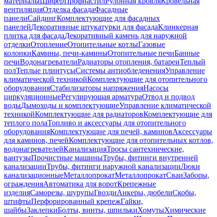
материалы
Шифер
Профнастил
Рулонная кровля
Кровельная
вентиляция
Отделка фасада
Фасадные
панели
Сайдинг
Комплектующие для фасадных
панелей
Декоративные штукатурки для фасада
Клинкерная
плитка для фасада
Декоративный камень для наружной
отделки
Отопление
Отопительные котлы
Газовые
колонки
Камины, печи-камины
Отопительные печи
Банные
печи
Водонагреватели
Радиаторы отопления, батареи
Теплый
пол
Теплые плинтусы
Системы антиобледенения
Управление
климатической техникой
Комплектующие для отопительного
оборудования
Стабилизаторы напряжения
Насосы
циркуляционные
Регулирующая арматура
Отвод и подвод
воды
Дымоходы и комплектующие
Управление климатической
техникой
Комплектующие для радиаторов
Комплектующие для
теплого пола
Топливо и аксессуары для отопительного
оборудования
Комплектующие для печей, каминов
Аксессуары
для каминов, печей
Комплектующие для отопительных котлов,
водонагревателей
Канализация
Тросы сантехнические,
вантузы
Прочистные машины
Трубы, фитинги внутренней
канализации
Трубы, фитинги наружной канализации
Люки
канализационные
Металлопрокат
Металлопрокат
Сваи
Заборы,
ограждения
Автоматика для ворот
Крепежные
изделия
Саморезы, шурупы
Гвозди
Анкеры, дюбели
Скобы,
штифты
Перфорированный крепеж
Гайки,
шайбы
Заклепки
Болты, винты, шпильки
Хомуты
Химические