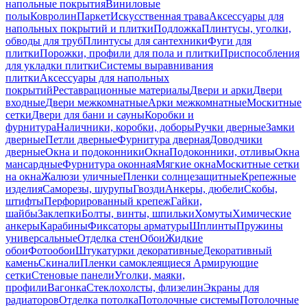
напольные покрытия
Виниловые
полы
Ковролин
Паркет
Искусственная трава
Аксессуары для
напольных покрытий и плитки
Подложка
Плинтусы, уголки,
обводы для труб
Плинтусы для сантехники
Фуги для
плитки
Порожки, профили для пола и плитки
Приспособления
для укладки плитки
Системы выравнивания
плитки
Аксессуары для напольных
покрытий
Реставрационные материалы
Двери и арки
Двери
входные
Двери межкомнатные
Арки межкомнатные
Москитные
сетки
Двери для бани и сауны
Коробки и
фурнитура
Наличники, коробки, доборы
Ручки дверные
Замки
дверные
Петли дверные
Фурнитура дверная
Доводчики
дверные
Окна и подоконники
Окна
Подоконники, отливы
Окна
мансардные
Фурнитура оконная
Мягкие окна
Москитные сетки
на окна
Жалюзи уличные
Пленки солнцезащитные
Крепежные
изделия
Саморезы, шурупы
Гвозди
Анкеры, дюбели
Скобы,
штифты
Перфорированный крепеж
Гайки,
шайбы
Заклепки
Болты, винты, шпильки
Хомуты
Химические
анкеры
Карабины
Фиксаторы арматуры
Шплинты
Пружины
универсальные
Отделка стен
Обои
Жидкие
обои
Фотообои
Штукатурки декоративные
Декоративный
камень
Скинали
Пленки самоклеящиеся
Армирующие
сетки
Стеновые панели
Уголки, маяки,
профили
Вагонка
Стеклохолсты, флизелин
Экраны для
радиаторов
Отделка потолка
Потолочные системы
Потолочные