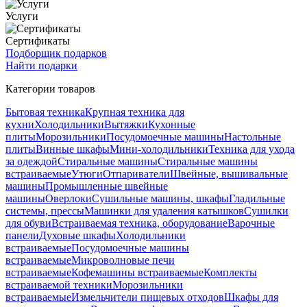
Услуги
Сертификаты
Подборщик подарков
Найти подарки
Категории товаров
Бытовая техника
Крупная техника для
кухни
Холодильники
Вытяжки
Кухонные
плиты
Морозильники
Посудомоечные машины
Настольные
плиты
Винные шкафы
Мини-холодильники
Техника для ухода
за одеждой
Стиральные машины
Стиральные машины
встраиваемые
Утюги
Отпариватели
Швейные, вышивальные
машины
Промышленные швейные
машины
Оверлоки
Сушильные машины, шкафы
Гладильные
системы, прессы
Машинки для удаления катышков
Сушилки
для обуви
Встраиваемая техника, оборудование
Варочные
панели
Духовые шкафы
Холодильники
встраиваемые
Посудомоечные машины
встраиваемые
Микроволновые печи
встраиваемые
Кофемашины встраиваемые
Комплекты
встраиваемой техники
Морозильники
встраиваемые
Измельчители пищевых отходов
Шкафы для