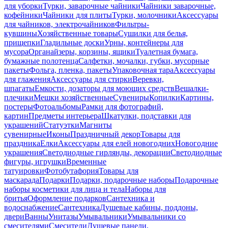
для уборки
Турки, заварочные чайники
Чайники заварочные,
кофейники
Чайники для плиты
Турки, молочники
Аксессуары
для чайников, электрочайников
Фильтры-
кувшины
Хозяйственные товары
Сушилки для белья,
прищепки
Гладильные доски
Урны, контейнеры для
мусора
Органайзеры, корзины, ящики
Туалетная бумага,
бумажные полотенца
Салфетки, мочалки, губки, мусорные
пакеты
Фольга, пленка, пакеты
Упаковочная тара
Аксессуары
для глажения
Аксессуары для стирки
Веревки,
шпагаты
Емкости, дозаторы для моющих средств
Вешалки-
плечики
Мешки хозяйственные
Сувениры
Копилки
Картины,
постеры
Фотоальбомы
Рамки для фотографий,
картин
Предметы интерьера
Шкатулки, подставки для
украшений
Статуэтки
Магниты
сувенирные
Иконы
Праздничный декор
Товары для
праздника
Елки
Аксессуары для елей новогодних
Новогодние
украшения
Светодиодные гирлянды, декорации
Светодиодные
фигуры, игрушки
Временные
татуировки
Фотобутафория
Товары для
маскарада
Подарки
Подарки, подарочные наборы
Подарочные
наборы косметики для лица и тела
Наборы для
бритья
Оформление подарков
Сантехника и
водоснабжение
Сантехника
Душевые кабины, поддоны,
двери
Ванны
Унитазы
Умывальники
Умывальники со
смесителями
Смесители
Душевые панели,