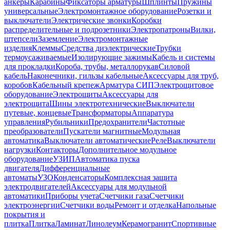
анкеры
Карабины
Фиксаторы арматуры
Шплинты
Пружины
универсальные
Электромонтажное оборудование
Розетки и
выключатели
Электрические звонки
Коробки
распределительные и подрозетники
Электропатроны
Вилки,
штепсели
Заземление
Электромонтажные
изделия
Клеммы
Средства диэлектрические
Трубки
термоусаживаемые
Изолирующие зажимы
Кабель и системы
для прокладки
Короба, трубы, металлорукав
Силовой
кабель
Наконечники, гильзы кабельные
Аксессуары для труб,
коробов
Кабельный крепеж
Арматура СИП
Электрощитовое
оборудование
Электрощиты
Аксессуары для
электрощита
Шины электротехнические
Выключатели
путевые, концевые
Трансформаторы
Аппаратура
управления
Рубильники
Предохранители
Частотные
преобразователи
Пускатели магнитные
Модульная
автоматика
Выключатели автоматические
Реле
Выключатели
нагрузки
Контакторы
Дополнительное модульное
оборудование
УЗИП
Автоматика пуска
двигателя
Дифференциальные
автоматы
УЗО
Конденсаторы
Комплексная защита
электродвигателей
Аксессуары для модульной
автоматики
Приборы учета
Счетчики газа
Счетчики
электроэнергии
Счетчики воды
Ремонт и отделка
Напольные
покрытия и
плитка
Плитка
Ламинат
Линолеум
Керамогранит
Спортивные