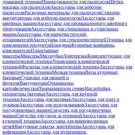
домашней техники
Принадлежности для пылесосов
Щетки,
насадки для пылесосов
Аксессуары для роботов-
пылесосов
Расходные материалы для пылесосов
Станции,
аккумуляторы для роботов-пылесосов
Аксессуары для
швейных машин
Аксессуары для промышленного швейного
оборудования
Аксессуары для стиральных и сушильных
машин
Аксессуары для пароочистителей,
отпаривателей
Аксессуары для стеклоочистителей
Техника для
измельчения продуктов
Блендеры
Кухонные комбайны,
измельчители
Планетарные
миксеры
Миксеры
Мясорубки
Ломтерезки
Комплектующие для
климатической техники
Управление климатической
техникой
Фильтры для климатической техники
Аксессуары для
климатической техники
Мелкая техника
Весы кухонные,
бытовые
Сушилки для овощей и
фруктов
Вакууматоры
Открывалки,
картофелечистки
Проращиватели семян
Маслобойки,
сепараторы бытовые
Аксессуары для крупной
техники
Аксессуары для вытяжек
Аксессуары для плит и
духовок
Аксессуары для холодильников
Аксессуары для
посудомоечных машин
Средства для посудомоечных
машин
Средства для ухода за техникой
Аксессуары для
кухонной техники
Аксессуары для микроволновых
печей
Вакуумные пакеты, контейнеры
Аксессуары для
кофемашин
Аксессуары для мультиварок,