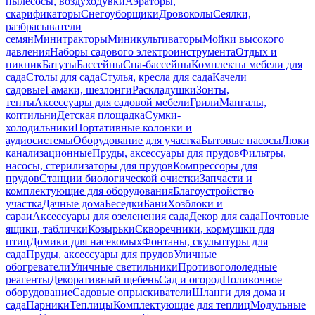
пылесосы, воздуходувки
Аэраторы,
скарификаторы
Снегоуборщики
Дровоколы
Сеялки,
разбрасыватели
семян
Минитракторы
Миникультиваторы
Мойки высокого
давления
Наборы садового электроинструмента
Отдых и
пикник
Батуты
Бассейны
Спа-бассейны
Комплекты мебели для
сада
Столы для сада
Стулья, кресла для сада
Качели
садовые
Гамаки, шезлонги
Раскладушки
Зонты,
тенты
Аксессуары для садовой мебели
Грили
Мангалы,
коптильни
Детская площадка
Сумки-
холодильники
Портативные колонки и
аудиосистемы
Оборудование для участка
Бытовые насосы
Люки
канализационные
Пруды, аксессуары для прудов
Фильтры,
насосы, стерилизаторы для прудов
Компрессоры для
прудов
Станции биологической очистки
Запчасти и
комплектующие для оборудования
Благоустройство
участка
Дачные дома
Беседки
Бани
Хозблоки и
сараи
Аксессуары для озеленения сада
Декор для сада
Почтовые
ящики, таблички
Козырьки
Скворечники, кормушки для
птиц
Домики для насекомых
Фонтаны, скульптуры для
сада
Пруды, аксессуары для прудов
Уличные
обогреватели
Уличные светильники
Противогололедные
реагенты
Декоративный щебень
Сад и огород
Поливочное
оборудование
Садовые опрыскиватели
Шланги для дома и
сада
Парники
Теплицы
Комплектующие для теплиц
Модульные