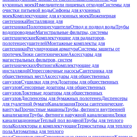
кухонных моек
Измельчители пищевых отходов
Системы для
очистки питьевой воды
Сифоны для кухонных
моек
Комплектующие для кухонных моек
Инженерная
сантехника
Инсталляции для
сантехники
Полотенцесушители
Отвод и подвод воды
Трубы
водопроводные
Магистральные фильтры, системы
сантехнические
Комплектующие для радиаторов,
полотенцесушителей
Монтажные комплекты для
сантехники
Регулирующая арматура
Системы защиты от
протечек
Люки сантехнические
Аксессуары для
магистральных фильтров, систем
сантехнических
Фитинги
Комплектующие для
инсталляций
Опрессовочные насосы
Сантехника для
общественных мест
Аксессуары для общественных
санузлов
Сушилки для рук
Дозаторы для общественных
санузлов
Сенсорные дозаторы для общественных
санузлов
Локтевые дозаторы для общественных
санузлов
Диспенсеры для бумажных полотенец
Диспенсеры
для туалетной бумаги
Канализация
Тросы сантехнические,
вантузы
Прочистные машины
Трубы, фитинги внутренней
канализации
Трубы, фитинги наружной канализации
Люки
канализационные
Теплый пол водяной
Трубы для теплого
пола
Коллекторы и комплектующие
Термостатика для теплого
пола
Автоматика для теплого
пола
Строительство
Строительные смеси и грунтовки
Клеевые