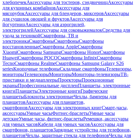
хлебопечек
Аксессуары для тостеров, сэндвичниц
Аксессуары
для кухонных комбайнов
Аксессуары для
мясорубок
Аксессуары для блендеров, миксеров
Аксессуары
для сушилок овощей и фруктов
Аксессуары для
йогуртниц
Аксессуары для аэрогрилей,
электрогрилей
Аксессуары для соковыжималок
Средства для
ухода за техникой
Смартфоны, ТВ и
электроника
Смартфоны
Смартфоны
Смартфоны
восстановленные
Смартфоны Apple
Смартфоны
Xiaomi
Смартфоны Samsung
Смартфоны Honor
Смартфоны
Huawei
Смартфоны POCO
Смартфоны Infinix
Смартфоны
Tecno
Смартфоны Realme
Смартфоны Samsung Galaxy S26
series
Кнопочные телефоны
Складные смартфоны
Телевизоры,
мониторы
Телевизоры
Мониторы
Мониторы-телевизоры
ТВ-
приставки и медиаплееры
Проекторы
Проекционные
экраны
Профессиональные дисплеи
Планшеты, электронные
книги
Планшеты
Электронные книги
Графические
планшеты
Блокноты электронные
Чехлы, бамперы для
планшетов
Аксессуары для планшетов,
смартфонов
Аксессуары для электронных книг
Смарт-часы,
аксессуары
Умные часы
Фитнес-браслеты
Умные часы
детские
Умные часы, фитнес-браслеты
Ремешки, аксессуары
для умных часов
Кабели для умных часов
Аксессуары для
смартфонов, планшетов
Зарядные устройства для телефонов,
планшетов
Чехлы, защитные стекла для телефонов
Чехлы для