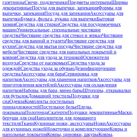
газетницы
Свечи, подсвечники
Предметы интерьера
Ширмы
декоративные
Посуда для выпечки, запекания
Формы для
выпечки, запекания
Посуда для запекания
Аксессуары для
выпечки
Бумага, фольга, рукава для выпечки
Бытовая
химия
Средства для стирки
Средства для посудомоечных
машин
Универсальные, специальные чистящие
средства
Чистящие средства для стекол и зеркал
Чистящие
средства для ванной и туалета
Чистящие средства для
кухни
Средства для мытья посуды
Чистящие средства для
мебели
Чистящие средства для напольных покрытий и
ковров
Средства для ухода за техникой
Освежители
воздуха
Средства от насекомых
Средства ухода за
одеждой
Средства ухода за обувью
Дезинфицирующие
средства
Аксессуары для бара
Сервировка для
напитков
Аксессуары для хранения напитков
Аксессуары для
приготовления коктейлей
Аксессуары для охлаждения
напитков
Наборы для бара, мини-бары
Штопоры, открывалки
для бутылок
Домашний текстиль
Подушки для
сна
Одеяла
Комплекты постельных
принадлежностей
Постельное белье
Пледы,
покрывала
Полотенца
Скатерти
Подушки декоративные
Маски,
беруши для сна
Наполнители для домашнего
текстиля
Ткани
Кухонные ножи, аксессуары
Ножи
Аксессуары
для кухонных ножей
Ножеточки и комплектующие
Ковры и
напольные покрытия
Ковры, циновки, шкуры
Ковры,