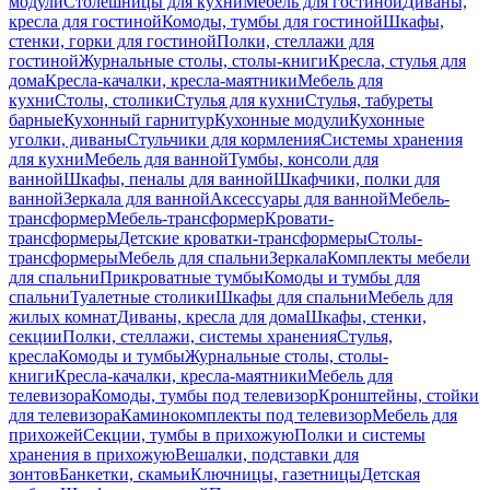
модули
Столешницы для кухни
Мебель для гостиной
Диваны,
кресла для гостиной
Комоды, тумбы для гостиной
Шкафы,
стенки, горки для гостиной
Полки, стеллажи для
гостиной
Журнальные столы, столы-книги
Кресла, стулья для
дома
Кресла-качалки, кресла-маятники
Мебель для
кухни
Столы, столики
Стулья для кухни
Стулья, табуреты
барные
Кухонный гарнитур
Кухонные модули
Кухонные
уголки, диваны
Стульчики для кормления
Системы хранения
для кухни
Мебель для ванной
Тумбы, консоли для
ванной
Шкафы, пеналы для ванной
Шкафчики, полки для
ванной
Зеркала для ванной
Аксессуары для ванной
Мебель-
трансформер
Мебель-трансформер
Кровати-
трансформеры
Детские кроватки-трансформеры
Столы-
трансформеры
Мебель для спальни
Зеркала
Комплекты мебели
для спальни
Прикроватные тумбы
Комоды и тумбы для
спальни
Туалетные столики
Шкафы для спальни
Мебель для
жилых комнат
Диваны, кресла для дома
Шкафы, стенки,
секции
Полки, стеллажи, системы хранения
Стулья,
кресла
Комоды и тумбы
Журнальные столы, столы-
книги
Кресла-качалки, кресла-маятники
Мебель для
телевизора
Комоды, тумбы под телевизор
Кронштейны, стойки
для телевизора
Каминокомплекты под телевизор
Мебель для
прихожей
Секции, тумбы в прихожую
Полки и системы
хранения в прихожую
Вешалки, подставки для
зонтов
Банкетки, скамьи
Ключницы, газетницы
Детская