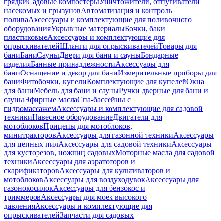
грядки
Садовые компостеры
Уничтожители, отпугиватели
насекомых и грызунов
Автоматизация и контроль
полива
Аксессуары и комплектующие для поливочного
оборудования
Укрывные материалы
Бочки, баки
пластиковые
Аксессуары и комплектующие для
опрыскивателей
Шланги для опрыскивателей
Товары для
бани
Бани
Сауны
Двери для бани и сауны
Бондарные
изделия
Банные принадлежности
Аксессуары для
бани
Оснащение и декор для бани
Измерительные приборы для
бани
Фитобочки, купели
Комплектующие для купелей
Окна
для бани
Мебель для бани и сауны
Ручки дверные для бани и
сауны
Эфирные масла
Спа-бассейны с
гидромассажем
Аксессуары и комплектующие для садовой
техники
Навесное оборудование
Двигатели для
мотоблоков
Прицепы для мотоблоков,
минитракторов
Аксессуары для газонной техники
Аксессуары
для цепных пил
Аксессуары для садовой техники
Аксессуары
для кусторезов, ножниц садовых
Моторные масла для садовой
техники
Аксессуары для аэратоторов и
скарификаторов
Аксессуары для культиваторов и
мотоблоков
Аксессуары для воздуходувок
Аксессуары для
газонокосилок
Аксессуары для бензокос и
триммеров
Аксессуары для моек высокого
давления
Аксессуары и комплектующие для
опрыскивателей
Запчасти для садовых