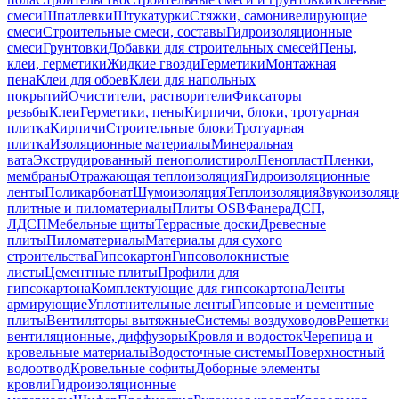
смеси
Шпатлевки
Штукатурки
Стяжки, самонивелирующие
смеси
Строительные смеси, составы
Гидроизоляционные
смеси
Грунтовки
Добавки для строительных смесей
Пены,
клеи, герметики
Жидкие гвозди
Герметики
Монтажная
пена
Клеи для обоев
Клеи для напольных
покрытий
Очистители, растворители
Фиксаторы
резьбы
Клеи
Герметики, пены
Кирпичи, блоки, тротуарная
плитка
Кирпичи
Строительные блоки
Тротуарная
плитка
Изоляционные материалы
Минеральная
вата
Экструдированный пенополистирол
Пенопласт
Пленки,
мембраны
Отражающая теплоизоляция
Гидроизоляционные
ленты
Поликарбонат
Шумоизоляция
Теплоизоляция
Звукоизоляц
плитные и пиломатериалы
Плиты OSB
Фанера
ДСП,
ЛДСП
Мебельные щиты
Террасные доски
Древесные
плиты
Пиломатериалы
Материалы для сухого
строительства
Гипсокартон
Гипсоволокнистые
листы
Цементные плиты
Профили для
гипсокартона
Комплектующие для гипсокартона
Ленты
армирующие
Уплотнительные ленты
Гипсовые и цементные
плиты
Вентиляторы вытяжные
Системы воздуховодов
Решетки
вентиляционные, диффузоры
Кровля и водосток
Черепица и
кровельные материалы
Водосточные системы
Поверхностный
водоотвод
Кровельные софиты
Доборные элементы
кровли
Гидроизоляционные