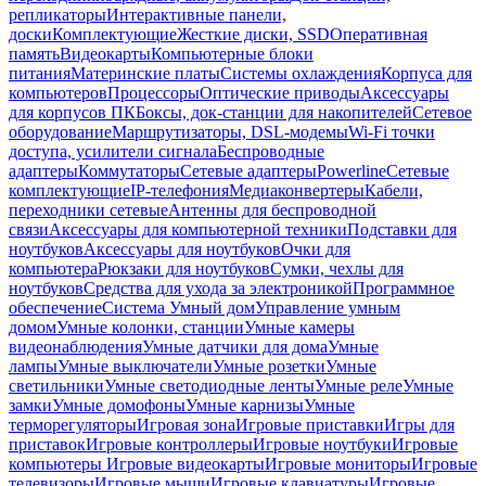
репликаторы
Интерактивные панели,
доски
Комплектующие
Жесткие диски, SSD
Оперативная
память
Видеокарты
Компьютерные блоки
питания
Материнские платы
Системы охлаждения
Корпуса для
компьютеров
Процессоры
Оптические приводы
Аксессуары
для корпусов ПК
Боксы, док-станции для накопителей
Сетевое
оборудование
Маршрутизаторы, DSL-модемы
Wi-Fi точки
доступа, усилители сигнала
Беспроводные
адаптеры
Коммутаторы
Сетевые адаптеры
Powerline
Сетевые
комплектующие
IP-телефония
Медиаконвертеры
Кабели,
переходники сетевые
Антенны для беспроводной
связи
Аксессуары для компьютерной техники
Подставки для
ноутбуков
Аксессуары для ноутбуков
Очки для
компьютера
Рюкзаки для ноутбуков
Сумки, чехлы для
ноутбуков
Средства для ухода за электроникой
Программное
обеспечение
Система Умный дом
Управление умным
домом
Умные колонки, станции
Умные камеры
видеонаблюдения
Умные датчики для дома
Умные
лампы
Умные выключатели
Умные розетки
Умные
светильники
Умные светодиодные ленты
Умные реле
Умные
замки
Умные домофоны
Умные карнизы
Умные
терморегуляторы
Игровая зона
Игровые приставки
Игры для
приставок
Игровые контроллеры
Игровые ноутбуки
Игровые
компьютеры
Игровые видеокарты
Игровые мониторы
Игровые
телевизоры
Игровые мыши
Игровые клавиатуры
Игровые