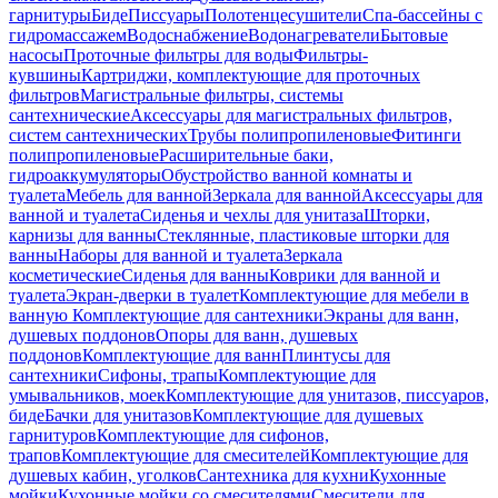
гарнитуры
Биде
Писсуары
Полотенцесушители
Спа-бассейны с
гидромассажем
Водоснабжение
Водонагреватели
Бытовые
насосы
Проточные фильтры для воды
Фильтры-
кувшины
Картриджи, комплектующие для проточных
фильтров
Магистральные фильтры, системы
сантехнические
Аксессуары для магистральных фильтров,
систем сантехнических
Трубы полипропиленовые
Фитинги
полипропиленовые
Расширительные баки,
гидроаккумуляторы
Обустройство ванной комнаты и
туалета
Мебель для ванной
Зеркала для ванной
Аксессуары для
ванной и туалета
Сиденья и чехлы для унитаза
Шторки,
карнизы для ванны
Стеклянные, пластиковые шторки для
ванны
Наборы для ванной и туалета
Зеркала
косметические
Сиденья для ванны
Коврики для ванной и
туалета
Экран-дверки в туалет
Комплектующие для мебели в
ванную
Комплектующие для сантехники
Экраны для ванн,
душевых поддонов
Опоры для ванн, душевых
поддонов
Комплектующие для ванн
Плинтусы для
сантехники
Сифоны, трапы
Комплектующие для
умывальников, моек
Комплектующие для унитазов, писсуаров,
биде
Бачки для унитазов
Комплектующие для душевых
гарнитуров
Комплектующие для сифонов,
трапов
Комплектующие для смесителей
Комплектующие для
душевых кабин, уголков
Сантехника для кухни
Кухонные
мойки
Кухонные мойки со смесителями
Смесители для