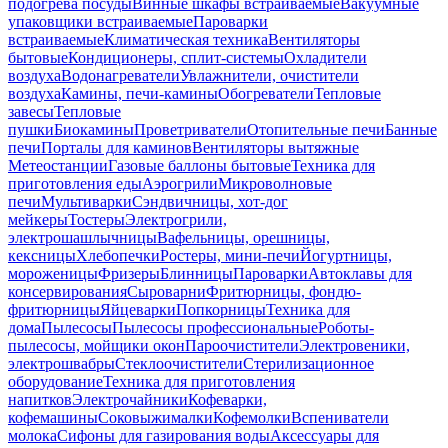
подогрева посуды
Винные шкафы встраиваемые
Вакуумные
упаковщики встраиваемые
Пароварки
встраиваемые
Климатическая техника
Вентиляторы
бытовые
Кондиционеры, сплит-системы
Охладители
воздуха
Водонагреватели
Увлажнители, очистители
воздуха
Камины, печи-камины
Обогреватели
Тепловые
завесы
Тепловые
пушки
Биокамины
Проветриватели
Отопительные печи
Банные
печи
Порталы для каминов
Вентиляторы вытяжные
Метеостанции
Газовые баллоны бытовые
Техника для
приготовления еды
Аэрогрили
Микроволновые
печи
Мультиварки
Сэндвичницы, хот-дог
мейкеры
Тостеры
Электрогрили,
электрошашлычницы
Вафельницы, орешницы,
кексницы
Хлебопечки
Ростеры, мини-печи
Йогуртницы,
мороженицы
Фризеры
Блинницы
Пароварки
Автоклавы для
консервирования
Сыроварни
Фритюрницы, фондю-
фритюрницы
Яйцеварки
Попкорницы
Техника для
дома
Пылесосы
Пылесосы профессиональные
Роботы-
пылесосы, мойщики окон
Пароочистители
Электровеники,
электрошвабры
Стеклоочистители
Стерилизационное
оборудование
Техника для приготовления
напитков
Электрочайники
Кофеварки,
кофемашины
Соковыжималки
Кофемолки
Вспениватели
молока
Сифоны для газирования воды
Аксессуары для