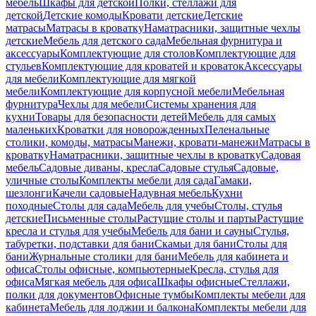
мебель
Шкафы для детской
Полки, стеллажи для
детской
Детские комоды
Кровати детские
Детские
матрасы
Матрасы в кроватку
Наматрасники, защитные чехлы
детские
Мебель для детского сада
Мебельная фурнитура и
аксессуары
Комплектующие для столов
Комплектующие для
стульев
Комплектующие для кроватей и кроваток
Аксессуары
для мебели
Комплектующие для мягкой
мебели
Комплектующие для корпусной мебели
Мебельная
фурнитура
Чехлы для мебели
Системы хранения для
кухни
Товары для безопасности детей
Мебель для самых
маленьких
Кроватки для новорожденных
Пеленальные
столики, комоды, матрасы
Манежи, кровати-манежи
Матрасы в
кроватку
Наматрасники, защитные чехлы в кроватку
Садовая
мебель
Садовые диваны, кресла
Садовые стулья
Садовые,
уличные столы
Комплекты мебели для сада
Гамаки,
шезлонги
Качели садовые
Надувная мебель
Кухни
походные
Столы для сада
Мебель для учебы
Столы, стулья
детские
Письменные столы
Растущие столы и парты
Растущие
кресла и стулья для учебы
Мебель для бани и сауны
Стулья,
табуретки, подставки для бани
Скамьи для бани
Столы для
бани
Журнальные столики для бани
Мебель для кабинета и
офиса
Столы офисные, компьютерные
Кресла, стулья для
офиса
Мягкая мебель для офиса
Шкафы офисные
Стеллажи,
полки для документов
Офисные тумбы
Комплекты мебели для
кабинета
Мебель для лоджии и балкона
Комплекты мебели для