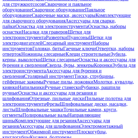
для стружкоотсосов
Сварочное и паяльное
оборудование
Сварочное оборудование
Паяльное
оборудование
Сварочные маски, аксессуары
Комплектующие
для сварочного оборудования
Аксессуары для сварки,
пайки
Оснастка для электроинструмента
Оснастка, наборы
оснастки
Насадки для граверов
Щетки для
электроинструмента
Развертки
Пуансоны
Щетки для
электродвигателей
Слесарный инструмент
Наборы
инструментов
Головки, биты
Гаечные ключи
Отвертки, наборы
отверток
Ножницы слесарные
Клещи строительные
Зубила,
керны, выколотки
Щетки слесарные
Оснастка и аксессуары для
бурения и сверления
Сверла, буры, зенкеры
Коронки
Зубила для
электроинструмента
Аксессуары для бурения и
сверления
Столярный инструмент
Тиски, струбцины,
гейферные зажимы
Ручные пилы, ножовки
Молотки, кувалды,
киянки
Напильники
Ручные стамески
Рубанки, рашпили
ручные
Оснастка и аксессуары для резания и
шлифования
Отрезные, пильные диски
Пильные полотна для
электроинструмента
Фрезы
Шлифовальные диски, насадки,
листы
Шлифовальные чашки
Точильные камни, круги,
сегменты
Полировальные валы
Направляющие
шины
Комплектующие для резания
Аксессуары для
резания
Аксессуары для шлифования
Электромонтажный
инструмент
Обжимной инструмент
Плоскогубцы,
круглогубцы
Кусачки, болторезы,