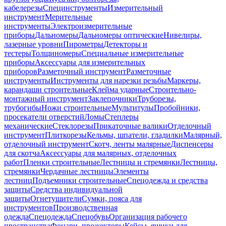
кабелерезы
Специнструменты
Измерительный
инструмент
Мерительные
инструменты
Электроизмерительные
приборы
Дальномеры
Дальномеры оптические
Нивелиры,
лазерные уровни
Пирометры
Детекторы и
тестеры
Толщиномеры
Специальные измерительные
приборы
Аксессуары для измерительных
приборов
Разметочный инструмент
Разметочные
инструменты
Инструменты для нарезки резьбы
Маркеры,
карандаши строительные
Клейма ударные
Строительно-
монтажный инструмент
Заклепочники
Труборезы,
трубогибы
Ножи строительные
Мультитулы
Пробойники,
просекатели отверстий
Ломы
Степлеры
механические
Стеклорезы
Прикаточные валики
Отделочный
инструмент
Плиткорезы
Кельмы, шпатели, гладилки
Малярный,
отделочный инструмент
Скотч, ленты малярные
Диспенсеры
для скотча
Аксессуары для малярных, отделочных
работ
Пленки строительные
Лестницы и стремянки
Лестницы,
стремянки
Чердачные лестницы
Элементы
лестниц
Подъемники строительные
Спецодежда и средства
защиты
Средства индивидуальной
защиты
Огнетушители
Сумки, пояса для
инструментов
Производственная
одежда
Спецодежда
Спецобувь
Организация рабочего
пространства
Фонари, прожекторы
Кейсы, ящики для