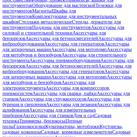
инструментов
Оборудование для мастерской
Тележки для
инструментов
Магниты
Шкафы для
инструментов
Комплектующие для инструментальных
шкафов
Стеллажи металлические
Стенды, держатели для
инструментов
Поддоны для инструментов
Аксессуары для
силовой и строительной техники
Аксессуары для
бензорезов
Аксессуары для бетоносмесителей
Аксессуары для
виброоборудования
Аксессуары для генераторов
Аксессуары
для затирочных машин
Аксессуары для мотопомп
Аксессуары
для мотобуров и бензобуров
Аксессуары для строительного
инструмента
Аксессуары пневмооборудования
Аксессуары для
бензорезов
Аксессуары для бетоносмесителей
Аксессуары для
виброоборудования
Аксессуары для генераторов
Аксессуары
для затирочных машин
Аксессуары для мотопомп
Аксессуары
для мотобуров и бензобуров
Аксессуары для
электроинструмента
Аксессуары для компрессоров,
пневмосистем
Аксессуары для сварки, пайки
Аксессуары для
станков
Аксессуары для стружкоотсосов
Аксессуары для
бурения и сверления
Аксессуары для резания
Аксессуары для
шлифования
Аксессуары для измерительных
приборов
Аксессуары для станков
Дом и сад
Садовая
техника
Триммеры, бензокосы
Цепные
пилы
Газонокосилки
Культиваторы, мотоблоки
Кусторезы,
садовые ножницы
Садовые, кормовые измельчители
Садовые