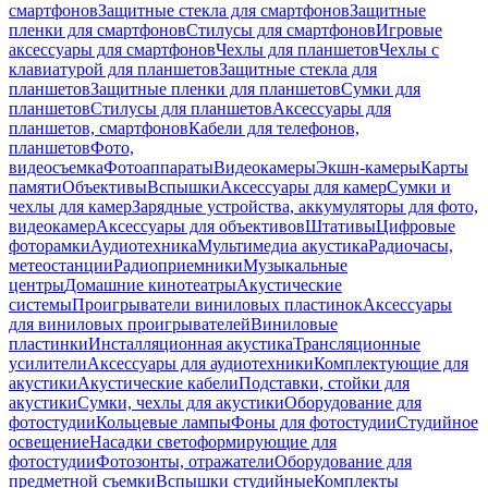
смартфонов
Защитные стекла для смартфонов
Защитные
пленки для смартфонов
Стилусы для смартфонов
Игровые
аксессуары для смартфонов
Чехлы для планшетов
Чехлы с
клавиатурой для планшетов
Защитные стекла для
планшетов
Защитные пленки для планшетов
Сумки для
планшетов
Стилусы для планшетов
Аксессуары для
планшетов, смартфонов
Кабели для телефонов,
планшетов
Фото,
видеосъемка
Фотоаппараты
Видеокамеры
Экшн-камеры
Карты
памяти
Объективы
Вспышки
Аксессуары для камер
Сумки и
чехлы для камер
Зарядные устройства, аккумуляторы для фото,
видеокамер
Аксессуары для объективов
Штативы
Цифровые
фоторамки
Аудиотехника
Мультимедиа акустика
Радиочасы,
метеостанции
Радиоприемники
Музыкальные
центры
Домашние кинотеатры
Акустические
системы
Проигрыватели виниловых пластинок
Аксессуары
для виниловых проигрывателей
Виниловые
пластинки
Инсталляционная акустика
Трансляционные
усилители
Аксессуары для аудиотехники
Комплектующие для
акустики
Акустические кабели
Подставки, стойки для
акустики
Сумки, чехлы для акустики
Оборудование для
фотостудии
Кольцевые лампы
Фоны для фотостудии
Студийное
освещение
Насадки светоформирующие для
фотостудии
Фотозонты, отражатели
Оборудование для
предметной съемки
Вспышки студийные
Комплекты