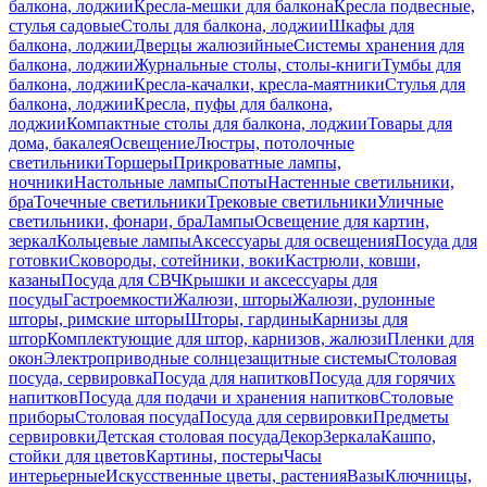
балкона, лоджии
Кресла-мешки для балкона
Кресла подвесные,
стулья садовые
Столы для балкона, лоджии
Шкафы для
балкона, лоджии
Дверцы жалюзийные
Системы хранения для
балкона, лоджии
Журнальные столы, столы-книги
Тумбы для
балкона, лоджии
Кресла-качалки, кресла-маятники
Стулья для
балкона, лоджии
Кресла, пуфы для балкона,
лоджии
Компактные столы для балкона, лоджии
Товары для
дома, бакалея
Освещение
Люстры, потолочные
светильники
Торшеры
Прикроватные лампы,
ночники
Настольные лампы
Споты
Настенные светильники,
бра
Точечные светильники
Трековые светильники
Уличные
светильники, фонари, бра
Лампы
Освещение для картин,
зеркал
Кольцевые лампы
Аксессуары для освещения
Посуда для
готовки
Сковороды, сотейники, воки
Кастрюли, ковши,
казаны
Посуда для СВЧ
Крышки и аксессуары для
посуды
Гастроемкости
Жалюзи, шторы
Жалюзи, рулонные
шторы, римские шторы
Шторы, гардины
Карнизы для
штор
Комплектующие для штор, карнизов, жалюзи
Пленки для
окон
Электроприводные солнцезащитные системы
Столовая
посуда, сервировка
Посуда для напитков
Посуда для горячих
напитков
Посуда для подачи и хранения напитков
Столовые
приборы
Столовая посуда
Посуда для сервировки
Предметы
сервировки
Детская столовая посуда
Декор
Зеркала
Кашпо,
стойки для цветов
Картины, постеры
Часы
интерьерные
Искусственные цветы, растения
Вазы
Ключницы,