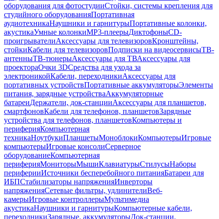
оборудования для фотостудии
Стойки, системы крепления для
студийного оборудования
Портативная
аудиотехника
Наушники и гарнитуры
Портативные колонки,
акустика
Умные колонки
MP3-плееры
Диктофоны
CD-
проигрыватели
Аксессуары для телевизоров
Кронштейны,
стойки
Кабели для телевизоров
Подписки на видеосервисы
ТВ-
антенны
ТВ-тюнеры
Аксессуары для ТВ
Аксессуары для
проектора
Очки 3D
Средства для ухода за
электроникой
Кабели, переходники
Аксессуары для
портативных устройств
Портативные аккумуляторы
Элементы
питания, зарядные устройства
Аккумуляторные
батареи
Держатели, док-станции
Аксессуары для планшетов,
смартфонов
Кабели для телефонов, планшетов
Зарядные
устройства для телефонов, планшетов
Компьютеры и
периферия
Компьютерная
техника
Ноутбуки
Планшеты
Моноблоки
Компьютеры
Игровые
компьютеры
Игровые консоли
Серверное
оборудование
Компьютерная
периферия
Мониторы
Мыши
Клавиатуры
Стилусы
Наборы
периферии
Источники бесперебойного питания
Батареи для
ИБП
Стабилизаторы напряжения
Инверторы
напряжения
Сетевые фильтры, удлинители
Веб-
камеры
Игровые контроллеры
Мультимедиа
акустика
Наушники и гарнитуры
Компьютерные кабели,
переходники
Зарядные, аккумуляторы
Док-станции,