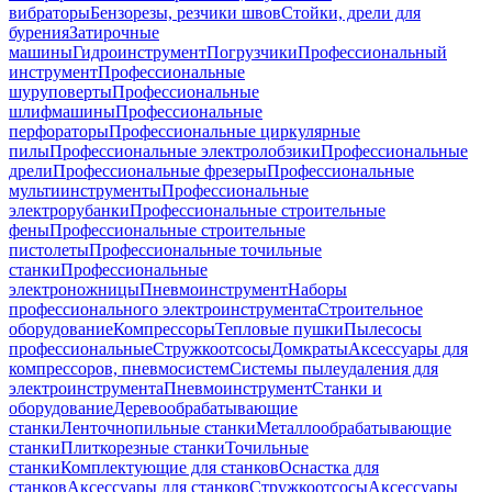
вибраторы
Бензорезы, резчики швов
Стойки, дрели для
бурения
Затирочные
машины
Гидроинструмент
Погрузчики
Профессиональный
инструмент
Профессиональные
шуруповерты
Профессиональные
шлифмашины
Профессиональные
перфораторы
Профессиональные циркулярные
пилы
Профессиональные электролобзики
Профессиональные
дрели
Профессиональные фрезеры
Профессиональные
мультиинструменты
Профессиональные
электрорубанки
Профессиональные строительные
фены
Профессиональные строительные
пистолеты
Профессиональные точильные
станки
Профессиональные
электроножницы
Пневмоинструмент
Наборы
профессионального электроинструмента
Строительное
оборудование
Компрессоры
Тепловые пушки
Пылесосы
профессиональные
Стружкоотсосы
Домкраты
Аксессуары для
компрессоров, пневмосистем
Системы пылеудаления для
электроинструмента
Пневмоинструмент
Станки и
оборудование
Деревообрабатывающие
станки
Ленточнопильные станки
Металлообрабатывающие
станки
Плиткорезные станки
Точильные
станки
Комплектующие для станков
Оснастка для
станков
Аксессуары для станков
Стружкоотсосы
Аксессуары