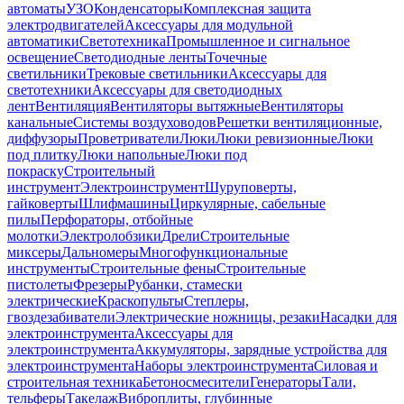
автоматы
УЗО
Конденсаторы
Комплексная защита
электродвигателей
Аксессуары для модульной
автоматики
Светотехника
Промышленное и сигнальное
освещение
Светодиодные ленты
Точечные
светильники
Трековые светильники
Аксессуары для
светотехники
Аксессуары для светодиодных
лент
Вентиляция
Вентиляторы вытяжные
Вентиляторы
канальные
Системы воздуховодов
Решетки вентиляционные,
диффузоры
Проветриватели
Люки
Люки ревизионные
Люки
под плитку
Люки напольные
Люки под
покраску
Строительный
инструмент
Электроинструмент
Шуруповерты,
гайковерты
Шлифмашины
Циркулярные, сабельные
пилы
Перфораторы, отбойные
молотки
Электролобзики
Дрели
Строительные
миксеры
Дальномеры
Многофункциональные
инструменты
Строительные фены
Строительные
пистолеты
Фрезеры
Рубанки, стамески
электрические
Краскопульты
Степлеры,
гвоздезабиватели
Электрические ножницы, резаки
Насадки для
электроинструмента
Аксессуары для
электроинструмента
Аккумуляторы, зарядные устройства для
электроинструмента
Наборы электроинструмента
Силовая и
строительная техника
Бетоносмесители
Генераторы
Тали,
тельферы
Такелаж
Виброплиты, глубинные