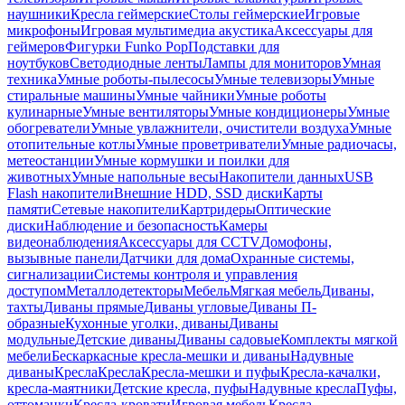
наушники
Кресла геймерские
Столы геймерские
Игровые
микрофоны
Игровая мультимедиа акустика
Аксессуары для
геймеров
Фигурки Funko Pop
Подставки для
ноутбуков
Светодиодные ленты
Лампы для мониторов
Умная
техника
Умные роботы-пылесосы
Умные телевизоры
Умные
стиральные машины
Умные чайники
Умные роботы
кулинарные
Умные вентиляторы
Умные кондиционеры
Умные
обогреватели
Умные увлажнители, очистители воздуха
Умные
отопительные котлы
Умные проветриватели
Умные радиочасы,
метеостанции
Умные кормушки и поилки для
животных
Умные напольные весы
Накопители данных
USB
Flash накопители
Внешние HDD, SSD диски
Карты
памяти
Сетевые накопители
Картридеры
Оптические
диски
Наблюдение и безопасность
Камеры
видеонаблюдения
Аксессуары для CCTV
Домофоны,
вызывные панели
Датчики для дома
Охранные системы,
сигнализации
Системы контроля и управления
доступом
Металлодетекторы
Мебель
Мягкая мебель
Диваны,
тахты
Диваны прямые
Диваны угловые
Диваны П-
образные
Кухонные уголки, диваны
Диваны
модульные
Детские диваны
Диваны садовые
Комплекты мягкой
мебели
Бескаркасные кресла-мешки и диваны
Надувные
диваны
Кресла
Кресла
Кресла-мешки и пуфы
Кресла-качалки,
кресла-маятники
Детские кресла, пуфы
Надувные кресла
Пуфы,
оттоманки
Кресла-кровати
Игровая мебель
Кресла