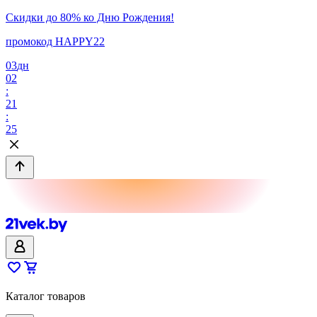
Скидки до 80% ко Дню Рождения!
промокод HAPPY22
03
дн
02
:
21
:
25
Каталог товаров