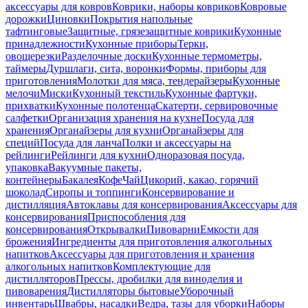
аксессуары для ковров
Коврики, наборы ковриков
Ковровые
дорожки
Циновки
Покрытия напольные
тафтинговые
Защитные, грязезащитные коврики
Кухонные
принадлежности
Кухонные приборы
Терки,
овощерезки
Разделочные доски
Кухонные термометры,
таймеры
Дуршлаги, сита, воронки
Формы, приборы для
приготовления
Молотки для мяса, тендерайзеры
Кухонные
мелочи
Миски
Кухонный текстиль
Кухонные фартуки,
прихватки
Кухонные полотенца
Скатерти, сервировочные
салфетки
Организация хранения на кухне
Посуда для
хранения
Органайзеры для кухни
Органайзеры для
специй
Посуда для ланча
Полки и аксессуары на
рейлинги
Рейлинги для кухни
Одноразовая посуда,
упаковка
Вакуумные пакеты,
контейнеры
Бакалея
Кофе
Чай
Цикорий, какао, горячий
шоколад
Сиропы и топпинги
Консервирование и
дистилляция
Автоклавы для консервирования
Аксессуары для
консервирования
Приспособления для
консервирования
Открывалки
Пивоварни
Емкости для
брожения
Ингредиенты для приготовления алкогольных
напитков
Аксессуары для приготовления и хранения
алкогольных напитков
Комплектующие для
дистилляторов
Прессы, дробилки для виноделия и
пивоварения
Дистилляторы бытовые
Уборочный
инвентарь
Швабры, насадки
Ведра, тазы для уборки
Наборы